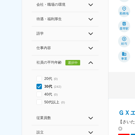
会社・職場の環境
勤務地
待遇・福利厚生
最寄駅
語学
給与
仕事内容
事業
社員の平均年齢
選択中
20代
(
0
)
30代
(
242
)
40代
(
0
)
50代以上
(
0
)
ＧＸ
従業員数
【さいた
◎
設立