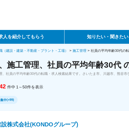
求人を紹介してもらう
知りたい・聞きたい
ントサービス
転職ノウハウ
職（建設・建築・不動産・プラント・工場）
施工管理
社員の平均年齢30代の
、施工管理、社員の平均年齢30代 
サービス
データで見る転職
理、社員の平均年齢30代の転職・求人検索結果です。さいたま市、川越市、熊谷市
ーエージェントサービス
コラム・インタビュー
42
件中
1～50
件
を表示
転職Q&A
(
+99
)
募集中
設株式会社(KONDOグループ)