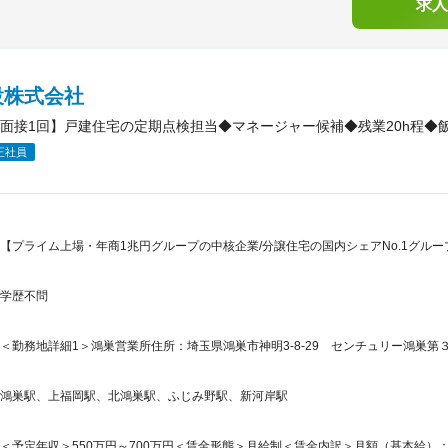
求人
設株式会社
面接1回】戸建住宅の定期点検担当◆マネージャー候補◆残業20h程◆
正社員
【プライム上場・年商1兆円グループの中核企業/分譲住宅の国内シェアNo.1グループ
学歴不問
＜勤務地詳細1＞鴻巣営業所住所：埼玉県鴻巣市神明3-8-29 センチュリー鴻巣第３
鴻巣駅、上福岡駅、北鴻巣駅、ふじみ野駅、新河岸駅
＜予定年収＞550万円～700万円＜賃金形態＞月給制＜賃金内訳＞月額（基本給）：280,0