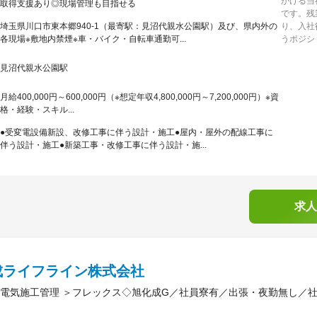
がける当
取得支援あり◎現場管理も目指せる
です。残
埼玉県川口市東本郷940-1（最寄駅：見沼代親水公園駅）及び、県内外の
り、入社
各現場※敷地内禁煙※車・バイク・自転車通勤可...
うポジシ
見沼代親水公園駅
月給400,000円～600,000円（※想定年収4,800,000円～7,200,000円）※資
格・経験・スキル...
●受変電設備新設、改修工事に伴う設計・施工●屋内・屋外の配線工事に
伴う設計・施工●新築工事・改修工事に伴う設計・施...
求人
成ライフライン株式会社
電気施工管理 ＞フレックス◇旭化成G／社員寮有／出張・夜勤無し／社