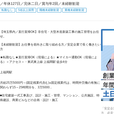
／年休127日／完休二日／賞与年2回／未経験歓迎
転勤なし
5名以上採用
職種未経験歓迎
業種未経験歓迎
【埼玉県内／直行直帰OK】非住宅・大型木造新築工事の施工管理をお任
せ。
【未経験歓迎】お仕事を前向きに取り組める方／安定企業で長く働きたい
方
★転勤なし★直行直帰OK（現場による）★マイカー通勤OK（現場によ
る）＜アクセス＞・東武東上線 上福岡駅 徒歩4分
上福岡駅
月給25万5000円～(固定残業代含む)※固定残業代は、時間外労働の有無に
関わらず15～25時間分を、3万5000...
■住宅建築一式工事及び、設計・施工・管理、マンション、公共施設、特
殊建設、商業ビルなどの企画・設計・施工
「安定企
方、必見