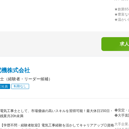
★創業6
★豊富な
★温かい
求人
電機株式会社
士（経験者・リーダー候補）
転勤なし
正社員
◆安定・
電気工事士として、市場価値の高いスキルを習得可能！最大休日150日・
◆大手直
残業月20h未満
大手企業
【学歴不問・経験者歓迎】電気工事経験を活かしてキャリアアップ◎資格