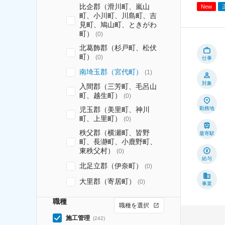
比企郡（滑川町、嵐山
New
町、小川町、川島町、吉
見町、鳩山町、ときがわ
町）
(
0
)
北葛飾郡（杉戸町、松伏
町）
(
0
)
仕事
南埼玉郡（宮代町）
(
1
)
対象
入間郡（三芳町、毛呂山
町、越生町）
(
0
)
勤務地
児玉郡（美里町、神川
町、上里町）
(
0
)
秩父郡（横瀬町、皆野
最寄駅
町、長瀞町、小鹿野町、
東秩父村）
(
0
)
給与
北足立郡（伊奈町）
(
0
)
大里郡（寄居町）
(
0
)
事業
職種
職種を選択
施工管理
(
242
)