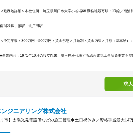
＜勤務地詳細＞本社住所：埼玉県川口市大字小谷場68 勤務地最寄駅：JR線／南浦
南浦和駅、蕨駅、北戸田駅
＜予定年収＞300万円～500万円＜賃金形態＞月給制＜賃金内訳＞月額（基本給）：200,0
■事業内容：1971年10月の設立以来、埼玉県を代表する総合電気工事請負事業を展
求人
エンジニアリング株式会社
ま市】太陽光発電設備などの施工管理◆土日祝休み／資格手当最大14