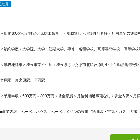
正社員
～旭化成Gの安定性◎／原則出張無し・夜勤無し・現場直行直帰・社用車での通勤
＜最終学歴＞大学院、大学、短期大学、専修・各種学校、高等専門学校、高等学校
＜勤務地詳細＞埼玉事業所住所：埼玉県さいたま市北区宮原町4-69-1 勤務地最寄駅：
宮原駅、東宮原駅、今羽駅
＜予定年収＞500万円～800万円＜賃金形態＞月給制補足事項なし＜賃金内訳＞月額（基本
■事業内容：へーベルハウス・へーベルメゾンの設備（給排水・電気・ガス）の施工管