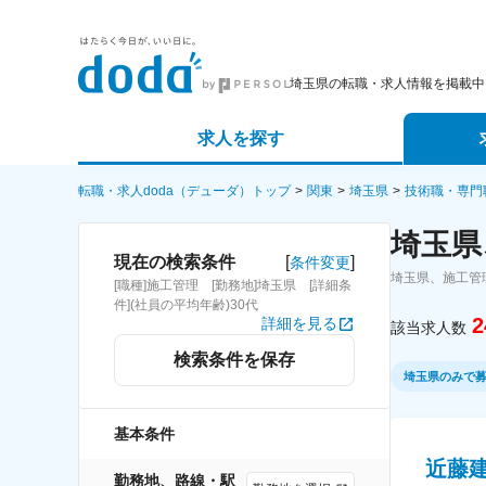
埼玉県の転職・求人情報を掲載中
求人を探す
詳細条件から探す
エージェ
転職・求人doda（デューダ）トップ
関東
埼玉県
技術職・専門
埼玉県
新着求人から探す
スカウト
[
]
現在の検索条件
条件変更
埼玉県、施工管
[職種]施工管理 [勤務地]埼玉県 [詳細条
求人特集から探す
パートナ
件](社員の平均年齢)30代
2
詳細を見る
該当求人数
検索条件を保存
埼玉県のみで
基本条件
近藤建
勤務地、路線・駅