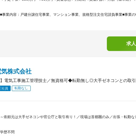
■事業内容：戸建分譲住宅事業、マンション事業、規格型注文住宅請負事業■事業の特
求人
電気株式会社
】電気工事施工管理技士／無資格可◆転勤無し◎大手ゼネコンとの取引
転勤なし
正社員
～依頼元は大手ゼネコンや官公庁と取引有り！／現場は首都圏のみ／出張・転勤なし
学歴不問