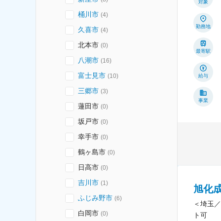
対象
桶川市
(
4
)
勤務地
久喜市
(
4
)
北本市
(
0
)
最寄駅
八潮市
(
16
)
富士見市
(
10
)
給与
三郷市
(
3
)
事業
蓮田市
(
0
)
坂戸市
(
0
)
幸手市
(
0
)
鶴ヶ島市
(
0
)
日高市
(
0
)
吉川市
(
1
)
旭化
ふじみ野市
(
6
)
＜埼玉／
白岡市
(
0
)
ト可