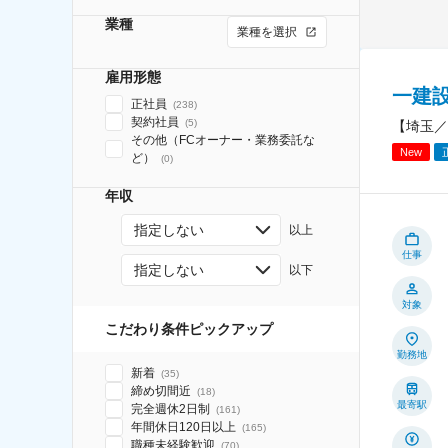
業種
業種を選択
雇用形態
一建
正社員
(
238
)
契約社員
(
5
)
【埼玉／
その他（FCオーナー・業務委託な
New
ど）
(
0
)
年収
指定しない
以上
仕事
指定しない
以下
対象
こだわり条件ピックアップ
勤務地
新着
(
35
)
締め切間近
(
18
)
最寄駅
完全週休2日制
(
161
)
年間休日120日以上
(
165
)
職種未経験歓迎
(
70
)