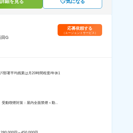
詳細を見る
気になる
応募依頼する
（エージェントサービス）
飯田G
/部署平均残業は月20時間程度/年休1
 受動喫煙対策：屋内全面禁煙＜勤...
00円～450,000円...