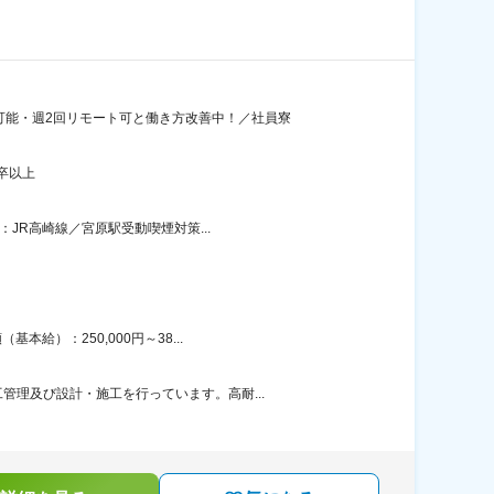
可能・週2回リモート可と働き方改善中！／社員寮
卒以上
JR高崎線／宮原駅受動喫煙対策...
給）：250,000円～38...
理及び設計・施工を行っています。高耐...