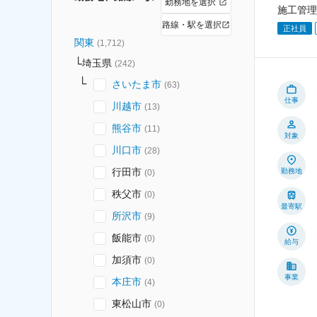
勤務地を選択
施工管理
路線・駅を選択
正社員
関東
(
1,712
)
埼玉県
(
242
)
さいたま市
(
63
)
仕事
川越市
(
13
)
熊谷市
(
11
)
対象
川口市
(
28
)
行田市
勤務地
(
0
)
秩父市
(
0
)
最寄駅
所沢市
(
9
)
飯能市
(
0
)
給与
加須市
(
0
)
事業
本庄市
(
4
)
東松山市
(
0
)