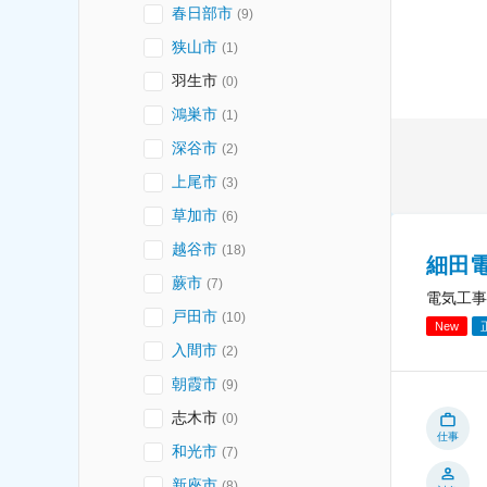
春日部市
(
9
)
狭山市
(
1
)
羽生市
(
0
)
鴻巣市
(
1
)
深谷市
(
2
)
上尾市
(
3
)
草加市
(
6
)
越谷市
(
18
)
細田
蕨市
(
7
)
電気工事
戸田市
(
10
)
New
入間市
(
2
)
朝霞市
(
9
)
志木市
(
0
)
仕事
和光市
(
7
)
新座市
(
8
)