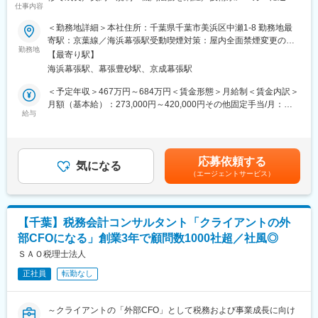
風です。
仕事内容
法務／多様な産業と関われる／安定基盤で専門性深化
◇有給取得率は90%以上です。税理士資格取得を目指す方には特
＜勤務地詳細＞本社住所：千葉県千葉市美浜区中瀬1-8 勤務地最
別休暇が付与されます。事務所で経験を積みながら勉強の時間も
■業務内容：【変更の範囲：会社の定める業務】
寄駅：京葉線／海浜幕張駅受動喫煙対策：屋内全面禁煙変更の範
確保できる環境があります。
電子部品や精密部品などを開発、製造、販売する当社の本社法務
勤務地
囲：本文参照
◇大税理士法人出身の経験豊富な税理士が所属しており、成長に
【最寄り駅】
部門として
向けた的確なアドバイスのもと、業務を行うことが可能です。
海浜幕張駅、幕張豊砂駅、京成幕張駅
以下の業務があり、ご経験・適性に応じてご担当することができ
ます。
＜予定年収＞467万円～684万円＜賃金形態＞月給制＜賃金内訳＞
■当社について：
月額（基本給）：273,000円～420,000円その他固定手当/月：
当社は「中堅・中小・ベンチャー企業の成長支援を通して、日本
■業務内容
給与
10,000円＜月給＞283,000円～430,000円＜昇給有無＞有＜残業手
のミライを創る」ことをビジョンに掲げ、税務会計を中心にお客
電子部品や精密部品などを開発、製造、販売する弊社の本社法務
当＞有＜給与補足＞※入社時の給与条件などは経験・スキルを考慮
様をサポートする総合コンサルティングファームを目指していま
部門として
の上、社内規定により決定いたします。■賞与：年2回（夏期・年
す。
以下の業務があり、ご経験・適性に応じてご担当することができ
末）■その他固定手当：福利厚生手当賃金はあくまでも目安の金額
総合コンサルティングファームならではの特徴として、「相続・
応募依頼する
ます。
気になる
であり、選考を通じて上下する可能性があります。月給(月額)は固
事業承継・税務顧問・医業支援・未来会計・財務コンサルティン
（エージェントサービス）
※ご経験に合わせてお任せする業務は検討させていただきます。
定手当を含めた表記です。
グ」など様々な分野でのキャリア形成が可能です。
・契約書作成・審査 チェック等 （秘密保持、業務委託、製造委
託、共同開発等の和文・英文の各種契約）
変更の範囲：会社の定める業務
・法務相談対応、各種法規制対応（独占禁止法、機密管理、個人
【千葉】税務会計コンサルタント「クライアントの外
情報保護等）
部CFOになる」創業3年で顧問数1000社超／社風◎
・ 機関法務 （取締役会等その他会社法関連対応）
・プロジェクトにおける法務面での対応
ＳＡＯ税理士法人
・ 内部通報事案の対応 （調査など）
正社員
転勤なし
・コンプライアンス教育
・訴訟・紛争解決支援
※業務習得のためOJTに加え、外部講習受講（会社負担）などにも
～クライアントの「外部CFO」として税務および事業成長に向け
積極的に参加いただける環境です。