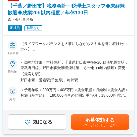
【千葉／野田市】税務会計・税理士スタッフ◆未経験
■ポジションの魅力：
・日本製鉄、JFEなど大手顧客と長期取引の安定事業
歓迎◆残業20h以内程度／年休130日
・モリブデン製錬国内プレイヤーとして社会インフラを支えるや
森下会計事務所
りがい
正社員
転勤なし
・ノルマなし／既存中心で関係構築に集中可能
・営業と事務のバランスが良く、調整力・業界知識が身につく
【ライフワークバランスを大事にしながらスキルを身に着けたい
■働き方：
方へ】
・完全週休2日制（土日祝）／年間休日120日
仕事内容
・賞与年2回（昨年度実績：年3回、合計5ヶ月）で収入面も安定
■業務概要：
・残業月平均10時間程度
＜勤務地詳細＞本社住所：千葉県野田市中根6-20 勤務地最寄駅：
森下会計事務所では、税務・会計のプロフェッショナルとして多
・転勤なし、腰を据えて勤務可能
東武野田線／野田市駅受動喫煙対策：その他（■屋内禁煙）変更の
岐にわたる業務を担当していただきます。
勤務地
・育休取得実績あり／各種手当・福利厚生も充実
範囲：無
【最寄り駅】
野田市駅、愛宕駅(千葉県)、梅郷駅
■業務詳細：
■当社について：
・入力業務
レアメタルのモリブデン鉱の製錬、ロストワックス方式による精
＜予定年収＞300万円～408万円＜賃金形態＞月給制＜賃金内訳＞
・仕訳作業
密部品を供給する精密鋳造品の製造、アミノ酸を利用しての食品
月額（基本給）：180,000円その他固定手当/月：18,600円固定残
・確定申告
給与
添加物、医薬品の製造を行っています。また、環境事業として日
業手当/月：51,400円（固定残業時間30時間0分/月）超過した時間
・年末調整
本製鉄株式会社東日本製鉄所鹿島地区内で発生した廃油のリサイ
外労働の残業手当は追加支給＜月給＞250,000円（一律手当を含
・申告書作成
クルも行っています。名古屋にも拠点をもち、関東だけでなく西
む）＜昇給有無＞有＜残業手当＞有＜給与補足＞■固定残業：時間
・月次巡回監査
日本や九州にもビジネスの幅を広げています。日本全国をまたに
外労働の有無に関わらず、30時間分の時間外手当。30時間を超え
応募依頼する
・資産税業務
気になる
掛け、様々な業界で事業を展開しているため、特定の業界・企業
る時間外労働分についての割増賃金は追加で支給■職務手当
（エージェントサービス）
・決算業務
に影響されることなく安定的な経営を実現しています。
18,600円■個人の成績により特別手当あり■昇給：有（1月、業績
・税務相談
による）■賞与：有（7月/12月/4月、業績による）賃金はあくまで