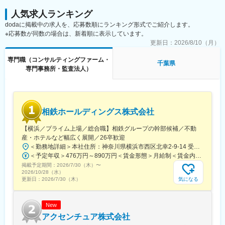
（1）業務から完全に離れ、OFF-JTとして日本生産性本部主催の
「経営コンサルタント養成講座（3か月コース）」を受講し、認定
人気求人ランキング
経営コンサルタントの資格を取得します（費用は当社負担）。
dodaに掲載中の求人を、応募数順にランキング形式でご紹介します。
（2）その後、当社のコンサルタント育成計画に沿って、先輩コン
※応募数が同数の場合は、新着順に表示しています。
サルの指導の下、OJTで経営診断、経営計画策定、人事、IT、
更新日：
2026/8/10（月）
SDGsの各分野のコンサルタントスキルを習得します。
（3）資格取得支援制度が充実しており、中小企業診断士や社会保
専門職（コンサルティングファーム・
千葉県
険労務士の資格試験に挑戦しやすい環境です（過去3年に入社した
専門事務所・監査法人）
人の中で、中小企業診断士を取得した人の割合は60%）。
【働きやすさ】
（1）千葉銀行の営業店／本部から案件の紹介を受けるため、新規
相鉄ホールディングス株式会社
開拓の営業活動の割合はとても低く、コンサルティングそのもの
に集中できる環境です。
【横浜／プライム上場／総合職】相鉄グループの幹部候補／不動
（2）顧客は千葉県と周辺地域に限定されており、宿泊出張はあり
産・ホテルなど幅広く展開／26卒歓迎
ません。幕張新都心、千葉市の稲毛駅前、東京・日本橋にアクセ
＜勤務地詳細＞本社住所：神奈川県横浜市西区北幸2-9-14 受動喫煙対策：屋内喫煙可能場所あり変更の範囲：会社の定める事業所
スの良いオフィスがあります。また在宅勤務も可能で、ワークラ
＜予定年収＞476万円～890万円＜賃金形態＞月給制＜賃金内訳＞月額（基本給）：269,000円～535,312円＜月給＞269,000円～535,312円＜昇給有無＞有＜残業手当＞有＜給与補足＞※これまでの経験とスキルに応じて判断いたします。■賞与：:5.7ヶ月（2026年度）■モデル年収：（例1）650万円 入社5年目 主任(月給39.7万円＋賞与174万円)（例2）832万円 入社9年目 係長(月給50.8万円＋賞与222万円)賃金はあくまでも目安の金額であり、選考を通じて上下する可能性があります。月給(月額)は固定手当を含めた表記です。
イフバランスが保ちやすい職場環境です。
掲載予定期間：
2026/7/30（木）
〜
2026/10/28（水）
変更の範囲：【変更の範囲：その他当行が指示する業務】
気になる
更新日：
2026/7/30（木）
New
アクセンチュア株式会社