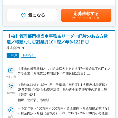
◎楽天市場の管轄事業部に対して、社内の関係部門(倉庫管理部、
走を通じて実現していくDX専門のコンサルティングファームで
験、能力、スキルを考慮の上、当社規定により決定■給与改定：年
設備保全部など)への連携、課題解決に向けた施策立案と実行
す。DXコンサルティング・伴走支援やShopify（EC）構築支援、
2回（6月、12月）■賞与：年2回（6月、12月）※会社及び個人の
◎新規サービスの立案及び物流オペレーション視点での実行計画
DX人材育成・内製化支援など、中小企業の顧客を中心に幅広く支
業績により支給賃金はあくまでも目安の金額であり、選考を通じ
応募依頼する
作成と実行
気になる
援を行っています。
て上下する可能性があります。月給(月額)は固定手当を含めた表記
（エージェントサービス）
◎安全・品質・作業効率の向上に向けた施策・プロジェクトの立
です。
案ならびに実施
変更の範囲：会社の定める業務
（安全／事故の起こらない現場づくり、品質の向上／注文された
商品を納期を守ってお届けするための仕組みづくりとカイゼン活
【柏】管理部門担当◆事務＆リーダー経験のある方歓
動、効率／最適な価格でサービスを提供するための原価低減の取
迎／転勤なし◎残業月10H程／年休122日◎
り組み）
◎品質・生産性・生産量UPのための物流設備改善・改修業務
株式会社FYF
（設備保全を主軸に、人的オペレーションに効果的な設備支援が
正社員
転勤なし
できるよう、KPI管理、コスト管理、社内外折衝、さらには既設設
備の改修や、新規設備導入検討など広範囲な取り組み）
■通勤方法
【将来の幹部候補として組織拡大を支える/17年連続黒字のITイン
市川拠点は最寄駅から徒歩10分ほどに位置しており社員の方々は
フラ企業／月残業10時間以下／年間休日122日】
駅から徒歩で通勤しております。
仕事内容
■業務内容
＜勤務地詳細＞本社住所：千葉県柏市明原1-1-6 勤務地最寄駅：
■会社について
当社の管理部門にて社内の制度設計に携わって頂いたり、各業務
JR常磐線／柏駅受動喫煙対策：敷地内全面禁煙変更の範囲：無
当社は2021年7月、日本郵便との合弁会社「 JP 楽天ロジスティク
の統括をお任せします。
勤務地
ス株式会社」を設立。昨今のEC 事業への追い風を受けて、日本郵
【最寄り駅】
＜管理部の業務内容＞
便との協業を通してユーザーの満足度向上、出店店舗様の物流効
柏駅、北柏駅、南柏駅
・一般事務（書類作成、受発注・請求処理、売上管理、電話応対
率化による売上拡大をサポートしていきます。最新のマテリアル
など）
＜予定年収＞450万円～600万円＜賃金形態＞月給制補足事項なし
ハンドリングシステムを導入し、倉庫作業の自動化も推進。多様
・人事業務（採用業務、労務管理、社会保険・福利厚生など）
＜賃金内訳＞月額（基本給）：215,236円～289,638円その他固定
なライフスタイルや商品に対応できるよう、新拠点構築にも積極
・総務業務（社内イベントの運営、各種保険の手続き、社用車管
給与