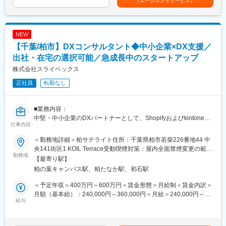
る環境で、応援体制が整っています。
（エージェントサービス）
ます。
・【制度充実】…入社1年目より税理士資格手当があります・産
休・育休の取得も可能で、実際に産休・育休を取得をした人もお
■職務詳細について：
ります。また介護休業手当もあり、個々にあった働き方が可能で
NEW
1人15～30社ほど担当し、状況に応じてお客様先に訪問していた
す。
だきます。現社員の方は1日1～2社ほど訪問しております。
【千葉/柏市】DXコンサルタント◆中小企業×DX支援／
・巡回監査
変更の範囲：会社の定める業務
出社・在宅の選択可能／急成長中のスタートアップ
・決算及び税務申告業務
株式会社スライベックス
・税理士補助、コンサルティング業務
・顧客対応
正社員
転勤なし
・記帳代行など
■組織構成：本社では1課～3課あり、6～8名で構成されておりま
■業務内容：
す。男女比は女性4割、男性6割です。
中堅・中小企業のDXパートナーとして、Shopifyおよびkintoneを
仕事内容
軸に、業務改善やシステム導入を支援するコンサルティング業務
■同社の強みについて：
をお任せします。経営視点と現場理解の両面から、クライアント
＜勤務地詳細＞柏サテライト住所：千葉県柏市若柴226番地44 中
同社は、会社立ち上げ～法律関連、労務関連、会計関連など幅広
の変革を伴走支援するポジションです。
央141街区1 KOIL Terrace受動喫煙対策：屋内全面禁煙変更の範
い領域でのトータルサポートをしており、お客様から高い信頼を
勤務地
囲：会社の定める事業所（リモートワーク含む）
【最寄り駅】
獲得しています。結果として、現在顧客からの紹介比率も非常に
【具体的な業務内容】
柏の葉キャンパス駅、柏たなか駅、初石駅
高く、顧客数は右肩上がりで上昇しています。
・クライアント経営層・現場担当との課題ヒアリング・現状分析
・業務プロセスの可視化・改善提案／SaaS導入支援（kintone,
＜予定年収＞400万円～600万円＜賃金形態＞月給制＜賃金内訳＞
■就業環境について：
Shopifyなど）
月額（基本給）：240,000円～360,000円＜月給＞240,000円～
・【働きやすさ】…同社は基本的な労働時間が1日7時間であり、
・要件定義、開発パートナー連携、リリースまでの一連のPM支援
給与
360,000円＜昇給有無＞有＜残業手当＞有＜給与補足＞※上記はあ
月残業時間は平均15時間であるため、実質1日の労働時間は8時間
業務
くまで目安であり、選考を通じて最終的に決定致します。■賞与：
前後で非常に安定した就業が可能です。
・利用定着支援（操作マニュアル作成、オンボーディング対応な
年２回（業績・評価による）■昇格：あり（前年度の実績による）
税理士を目指している方でも実務で学びつつ、個人で勉強する時