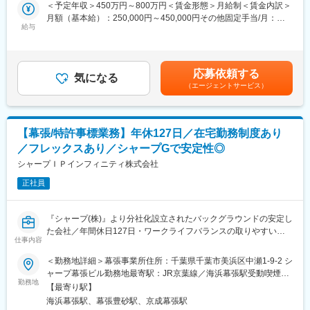
していき、自分の手で製品を世に送り出す。そんなやりがいを感
＜予定年収＞450万円～800万円＜賃金形態＞月給制＜賃金内訳＞
・中長期的には経営コンサルティング、DX支援等専門領域を担う
じられるポジションです。
月額（基本給）：250,000円～450,000円その他固定手当/月：
スペシャリストとして活躍いただくことを期待しています。
※顧客からの設計図をもとに依頼を受けるOEMが約7割、自社で企
給与
2,700円＜月給＞252,700円～452,700円＜昇給有無＞有＜残業手
・また、ご本人の志向や適性に応じて、法人部門のマネジメン
画・設計から行うODMが約3割
当＞有＜給与補足＞■賞与:年2回■職種手当：メンバー:2,700円賃
ト、本部企画部署、企業審査部署など銀行内の幅広いキャリア形
金はあくまでも目安の金額であり、選考を通じて上下する可能性
成が可能です。
■業務内容
があります。月給(月額)は固定手当を含めた表記です。
応募依頼する
・新製品開発に向けた商談、ニーズのヒアリング
気になる
■当行の魅力：
（エージェントサービス）
└既存のお客様からの依頼対応と、当社からの新規製品開発の提
・千葉県を中心に国内180店舗以上を展開し、ニューヨーク・香
案も行います。
港・ロンドン・上海・シンガポール・バンコクにも拠点を構える
・パートナー企業との打ち合わせ、要件整理
など、全国トップクラスの規模と収益を誇る地方銀行です。
└他技術担当部署がプロジェクトメンバーとしてアサインされま
・証券・リース・IT・投資事業などを営む15のグループ会社と連
【幕張/特許事標業務】年休127日／在宅勤務制度あり
す。ハード・ソフト分かれての部署となっているため、技術的に
携し、お客さまのあらゆる課題を解決しています。
／フレックスあり／シャープGで安定性◎
分からないことがあれば、すぐ質問しながら進められます。
・提案書、見積書の作成
シャープＩＰインフィニティ株式会社
変更の範囲：【変更の範囲：その他当行が指示する業務】
・開発スケジュール、コスト、原価の管理
正社員
・量産立ち上げに伴う海外工場との連携、出張対応
※中国やベトナムなど、海外生産拠点への出張（年3回程度、1～2
週間）もあります。通訳が在籍しているため、語学に自信がない
『シャープ(株)』より分社化設立されたバックグラウンドの安定し
方もご安心ください。
た会社／年間休日127日・ワークライフバランスの取りやすい環
仕事内容
境～
■組織構成
＜勤務地詳細＞幕張事業所住所：千葉県千葉市美浜区中瀬1-9-2 シ
課長1名とメンバー3名で構成されており、全員が中途入社です。
■業務内容：
ャープ幕張ビル勤務地最寄駅：JR京葉線／海浜幕張駅受動喫煙対
異業界出身のメンバーも多く、それぞれの経験を活かしながら活
■特許出願・中間処理業務に関連する事務・管理業務、および特許
勤務地
策：屋内全面禁煙変更の範囲：会社の定める事業所（リモートワ
躍しています
【最寄り駅】
ポートフォリオの管理業務を行っていただきます。
ーク含む）
海浜幕張駅、幕張豊砂駅、京成幕張駅
即戦力として活躍頂きたいことから、実務ご経験のある方を募