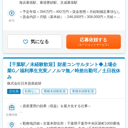
や意欲によって差配する為、ご本人様キャリアアップやスキルア
海浜幕張駅、幕張豊砂駅、京成幕張駅
■業務概要
ップなどはしやすい環境がございます。
・オフサイト、センター型BPO案件の運用リーダー
＜予定年収＞394万円～492万円＜賃金形態＞月給制補足事項なし
・Excelを使用した案件進捗管理
＜賃金内訳＞月額（基本給）：246,000円～308,000円＜月給＞
▼働きやすい環境
・メンバーへの指示出し
給与
246,000円～308,000円＜昇給有無＞有＜残業手当＞有＜給与補足
4年前より積極的に働き方改革を進めた結果、一人当たりの平均残
・電子化作業
＞※給与詳細は経験・能力・前職給与等を踏まえて決定します。※
業は25時間程度となりました。実働7時間であるため、18:30頃に
・オフサイトBPO業務
上記年収は想定残業10時間、会社業績100％で計算した場合の金
は帰宅している社員がほとんどです。
額です。■昇給：年1回（4月）■賞与：年2回（6月、12月）賃金は
応募依頼する
気になる
あくまでも目安の金額であり、選考を通じて上下する可能性があ
▼業界の将来性
（エージェントサービス）
■電子化サービスについて
ります。月給(月額)は固定手当を含めた表記です。
相続税の申告件数はこの10年で16倍に増えました。高齢化社会で
・クライアント：大手企業が中心
あることから、今後も相続税の申告が必要な方は増えていく見通
・電子化するもの：企業における機密情報、個人情報を含むあら
しです。
ゆる文書。古い大判図面・製本された契約書・仕様書・社史・履
【千葉駅／未経験歓迎】財産コンサルタント◆上場企
歴書など多様な文書に対応します。
■税理士法人チェスターについて：2008年に創業された、相続税
業G／福利厚生充実／ノルマ無／時差出勤可／土日祝休
・納品形式：スキャンしてのPDF化はもちろん、任意のクラウド
に特化した事務所です。他社よりも税理士が多いことが強みであ
み
ストレージ・電子媒体・文書管理システム登録など、さまざまな
り、税理士比率は約30％です。より専門的なことに対応できるよ
納品形式に対応します。
株式会社日本資産総研
う整えております。
正社員
転勤なし
職種未経験歓迎
業種未経験歓迎
■業務の特徴：
変更の範囲：会社の定める業務
納品日迄にデータを納品できるように、進捗管理やオペレーター
への指示なども行っていただきますが、ご自身でも作業をしてい
～資産運用の効果（収益）を最大化する仕事～
ただきます。お客様とのやり取りは基本的に営業が行います。作
業の進捗状況については営業担当者と連携し、納期に間に合うよ
仕事内容
■職務内容：
うに対応してきます。
お客様の財産を総合的に分析し、「こうすればもっと良くなる」
＜勤務地詳細＞京葉本部住所：千葉県千葉市中央区新町1000番地
と、資産運用の効果（収益）を最大化するお手伝いをしていま