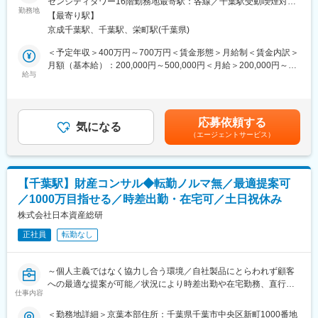
■組織について：
センシティタワー16階勤務地最寄駅：各線／千葉駅受動喫煙対
す。
勤務地
全体で37名が在籍しています。
策：屋内全面禁煙変更の範囲：会社の定める事業所
【最寄り駅】
財産の分析では、不動産や保険の分析も行いますので、不動産や
京成千葉駅、千葉駅、栄町駅(千葉県)
保険業界などのご経験も活かせます。
■プロジェクトについて
【チームでのご提案】お客様は不動産事業や農業を営まれている
プロジェクトは複数あり、規模は各プロジェクトで異なります。
＜予定年収＞400万円～700万円＜賃金形態＞月給制＜賃金内訳＞
個人地主さんが約7割、企業オーナー様が約3割。財産承継・事業
時期によっても人員数は異なりますが、おおよそ繁忙期：40名程
月額（基本給）：200,000円～500,000円＜月給＞200,000円～
承継・資産活用・不動産の有効活用などについてサポートを行
給与
度 閑散期：20名程度で進めていきます。1箱／1日1人程度のも
500,000円＜昇給有無＞有＜残業手当＞有＜給与補足＞※年収は経
い、お客様の財産を守り、増やすためのコンサルティングをして
のから1箱／2～3日1人程度のものなどがあります。
験スキルを考慮して決定いたします。※賞与は売上達成率と定性評
います。
尚、複数名のリーダーで連携してマネジメントしています。
価により適正に決定します。※報奨金制度有：月、四半期、年間単
位、個人、チームと様々な角度から決定します。■昇給：あり■賞
応募依頼する
＜具体的には…＞
気になる
■当社の特徴：
与：年2回賃金はあくまでも目安の金額であり、選考を通じて上下
（エージェントサービス）
・財産評価（不動産・有価証券・保険など）
当社は、キヤノンマーケティングジャパングループのBPOサービ
する可能性があります。月給(月額)は固定手当を含めた表記です。
・収支分析（個人・法人シミュレーションの作成）
ス専門会社として、コンサルティング、事業支援BPO、バックオ
・相続分析
フィスBPO、オフィスサポートアウトソーシング、コンタクトセ
・各種検証業務（有効活用・建築・不動産売買・保険）など
ンターアウトソーシング等の各業務領域で顧客企業を支援し、高
【千葉駅】財産コンサル◆転勤ノルマ無／最適提案可
い評価を得ています。
／1000万目指せる／時差出勤・在宅可／土日祝休み
■仕事の流れ：
STEP1…現状分析（財産の「健康診断」）
株式会社日本資産総研
ご相談いただいたお客様の財産、収支の分析を行います。「どの
変更の範囲：会社の定める業務
正社員
転勤なし
箇所が良くて、どの箇所が悪いのか」を数字を見ながら、お話を
聞きながらチェックしていきます。
STEP2…提案作成（財産に関する問題点の「手術計画」）
～個人主義ではなく協力し合う環境／自社製品にとらわれず顧客
健康診断（STEP1）で見つかった問題点に対して、問題解決の提
への最適な提案が可能／状況により時差出勤や在宅勤務、直行直
案を行います。
仕事内容
帰可能／1000万プレイヤーも目指せる～
STEP3…実行業務（財産に関する問題点の「手術」）
＜勤務地詳細＞京葉本部住所：千葉県千葉市中央区新町1000番地
提案内容の実行をしていきます。自社だけでは解決できない問題