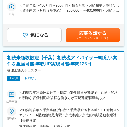
■本ポジションの魅力
集しております。
＜予定年収＞450万円～900万円＜賃金形態＞月給制補足事項なし
・長年培った開発や製造ノウハウに裏打ちされた、当社ならでは
【主な業務内容】
＜賃金内訳＞月額（基本給）：260,000円～460,000円＜月給＞
の企画立案によるトータル技術サポートの提供が可能です。
・出願、中間処理のフロー管理（特許事務所、技術者との連絡業
給与
260,000円～460,000円＜昇給有無＞有＜残業手当＞有＜給与補足
・良質部材の現地調達と樹脂成形部品から組立完成まで、トータ
務含む）
＞■昇給：年1回（4月）■賞与：年2回※4ヶ月分程度（業績により
ルな生産体制を敷き、高品質、短納期を提供することができま
・外国出願、PCT各国移行の準備作業
変動）※管理監督者として採用の場合あり賃金はあくまでも目安の
す。
・外国特許事務所からの問合せへの対応業務
金額であり、選考を通じて上下する可能性があります。月給(月額)
・誰もが知る有名メーカーのパートナーとして、プロジェクトの
応募依頼する
・翻訳関連業務（委託業者の管理、技術者との連絡業務）
気になる
は固定手当を含めた表記です。
中心に立ち、舵を握る存在です。仕様の調整や関係部署との連携
（エージェントサービス）
・ポートフォリオ管理業務（帰属情報・名義情報等の特許リスト
など、与えられる裁量は大きく、全体の進行を担うやりがいがあ
管理）
ります。
・特許の名義変更の事務所依頼
・中国・中米・南米・東欧などに生産拠点を構える当社。コスト
・経費関連業務（請求書処理等）
競争力に加え、確かな技術力と付加価値の高い製品づくりで、信
相続未経験歓迎【千葉】相続税アドバイザー/幅広い案
頼を積み重ねてきました。
件を担当可能/年収UP実現可能/年間125日
■当社の魅力：
・シャープ株式会社の知財部門が分社化する形で設立されたシャ
税理士法人チェスター
変更の範囲：会社の定める業務
ープの知財子会社です。
正社員
転勤なし
・提携会社の米国、中国、および台湾における専門家と連携し、
日本、中国、米国、台湾などの顧客に対し、プロフェッショナル
な知的財産ワンストップサービスを展開しています。
＼相続税実務経験者歓迎・幅広い案件担当が可能で、昇給・昇格
・福利厚生面等は基本的にシャープ株式会社に準じた制度となっ
の明確な評価制度◎/多様な働き方が実現可能/転勤無し／
ています。
仕事内容
・在宅勤務制度、フレックスタイム制度（コアタイム：１１時～
■職務概要
＜勤務地詳細＞千葉事務所住所：千葉県船橋市本町2-1-1 船橋スク
１４時）が導入されています。
相続税に特化した、当法人の相続税申告業務の初回面談から申告
エア２１ 6階勤務地最寄駅：京成本線／京成船橋駅受動喫煙対
までの一連の取り纏め業務をお任せいたします。当法人では、資
勤務地
策：敷地内全面禁煙変更の範囲：会社の定める事業所
■当社について：
【最寄り駅】
格の有無にかかわらず、ご本人様の意欲・要望によって案件差配
・シャープが生み出してきた、数々の製品を支える知的財産権の
京成船橋駅、船橋駅、大神宮下駅