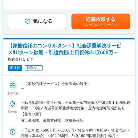
手当/月：35,000円固定残業手当/月：19,764円～25,362円（固定
的に投資しています。
理など）
残業時間10時間0分/月）超過した時間外労働の残業手当は追加支
・法務業務（契約書の作成・審査、社内コンプライアンス業務、
給＜月給＞270,000円～350,000円（一律手当を含む）＜昇給有無
変更の範囲：会社の定める業務
法令調査など）
＞有＜残業手当＞有＜給与補足＞※給与詳細はスキル等を考慮のう
応募依頼する
気になる
え決定します。■昇給：年1回■賞与：年2回賃金はあくまでも目安
（エージェントサービス）
■組織構成：40代の部長、20代・30代の女性 3 名、男性 2 名が在
の金額であり、選考を通じて上下する可能性があります。月給(月
籍。
額)は固定手当を含めた表記です。
本社の管理部門で、各拠点のバックオフィス業務全てを管理・統
括しています。年齢・社歴・役職・性別に関係なく、全員「～さ
【家族信託のコンサルタント】社会課題解決サービ
ん」と呼び合うフランクな間柄です。
ス/UIターン歓迎・引越負担/土日祝休/年収600万～
■就業環境：「働き方改革」という言葉を多くの場面で目にすると
株式会社Ｌ＆Ｆ
思いますが、当社は以前から社員一人ひとりの働きやすい環境づ
正社員
転勤なし
くりに注力しておりワークライフバランスを大切に就業いただけ
ます。土日祝休みの年間休日は122日、残業は月平均10時間以
内。有給休暇も取得しやすく、リフレッシュできる環境が整って
～【家族信託サービス】社会課題の解決～
います。
仕事内容
■職務概要
変更の範囲：会社の定める業務
【家族信託サービス】といった自身の老後や認知症の発症などの
＜勤務地詳細＞本社住所：千葉県千葉市美浜区中瀬2-6-1 勤務地最
事態に備え、不動産や預貯金などの財産の管理や処分を信頼でき
寄駅：JR線／海浜幕張駅受動喫煙対策：屋内喫煙可能場所あり
る家族に任せる（託す）、法律に基づいた新しい財産管理の仕組
勤務地
【最寄り駅】
みを展開している当社にて、コンサルタントとしてサービス提供
海浜幕張駅、幕張豊砂駅、京成幕張駅
をしていただきます。
＜予定年収＞600万円～800万円＜賃金形態＞月給制＜賃金内訳＞
■職務詳細
月額（基本給）：404,960円～540,160円固定残業手当/月：