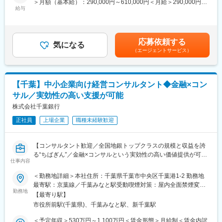
＞月額（基本給）：290,000円～610,000円＜月給＞290,000円～
給与
610,000円＜昇給有無＞有＜残業手当＞有＜給与補足＞※当行の規
●お任せする業務
程により決定します。■賞与実績：月給約6か月分程度賃金はあく
・営業店と連携した法人顧客の経営課題発掘
までも目安の金額であり、選考を通じて上下する可能性がありま
・経営改善、組織・人事、DX推進等に関するソリューション提案
す。月給(月額)は固定手当を含めた表記です。
応募依頼する
・コンサルティング案件の企画、提案、プロジェクト推進
気になる
（エージェントサービス）
・営業店向け案件創出支援および経営課題に関するアドバイザリ
ー業務
・非財務部門における法人顧客課題解決に資する当行グループ全
体施策の立案
【千葉】中小企業向け経営コンサルタント◆金融×コン
サル／実効性の高い支援が可能
●このポジションの魅力
・地方銀行トップクラスの顧客網を活かし、様々な規模の顧客に
株式会社千葉銀行
対し、様々な内容の課題解決に携われることができる。
正社員
上場企業
職種未経験歓迎
・金融×コンサルという極めて実効性の高い支援ができることで、
顧客の成長政略・各種改善等に大きく寄与できる。
・外部専門機関と協働し、事業戦略、人事制度、組織改革、DX推
【コンサルタント歓迎／全国地銀トップクラスの規模と収益を誇
進など幅広い経営テーマに携われる。
る“ちばぎん”／金融×コンサルという実効性の高い価値提供が可
仕事内容
能】
●キャリアパス
＜勤務地詳細＞本社住所：千葉県千葉市中央区千葉港1-2 勤務地
・入行後は法人アドバイザリー部にて、営業店と連携しながら法
千葉銀行では、地域を中心とする顧客企業の経営課題解決を支援
最寄駅：京葉線／千葉みなと駅受動喫煙対策：屋内全面禁煙変更
人顧客の経営課題発掘やコンサルティング提案業務に従事いただ
するコンサルティング機能の強化を進めています。
勤務地
の範囲：会社の定める事業所（リモートワーク含む）
きます。コンサルティング未経験者についても、外部専門機関や
【最寄り駅】
永年の営業で培った千葉県を中心とする顧客企業との広範なネッ
経験豊富なメンバーとの協働を通じて、経営支援の専門性を身に
市役所前駅(千葉県)、千葉みなと駅、新千葉駅
トワークを活かし、複雑化する外部環境に対峙する顧客企業へ高
つけていただきます。
度な価値提供を行い、さらなる地域経済の発展に注力していきた
＜予定年収＞530万円～1,100万円＜賃金形態＞月給制＜賃金内訳
・中長期的には経営コンサルティング、DX支援等専門領域を担う