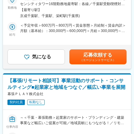
■職務内容：
センシティタワー16階勤務地最寄駅：各線／千葉駅受動喫煙対
点もあるので、提携先税理士法人、弁護士や司法書士、設計士、
お客様の財産の承継・運用・管理を提案するコンサルティング業
勤務地
策：屋内全面禁煙変更の範囲：会社の定める事業所
社労士などと連携して案件を進めます。
【最寄り駅】
務をお任せします。お客様のすべての資産を把握し、顕在化した
京成千葉駅、千葉駅、栄町駅(千葉県)
課題解決をするお仕事です。お客様の多くは、金融機関から紹介
■働き方：
された方となります。顧客の課題を深く理解し、最適な解決策を
＜予定年収＞600万円～800万円＜賃金形態＞月給制＜賃金内訳＞
◎テレアポ・飛び込みなし
提供する仕事です。
月額（基本給）：300,000円～600,000円＜月給＞300,000円～
新規紹介は、お付き合いがある金融機関、保険会社、不動産業
給与
600,000円＜昇給有無＞有＜残業手当＞有＜給与補足＞※年収は経
者、建設業者、お客様からがほとんど。当社を信頼いただき、ご
＜具体的には＞
験スキルを考慮して決定いたします。※賞与は売上達成率と定性評
紹介をいただいております。また、セミナー開催を通してお客様
・お客様の現状分析を行い、課題を抽出。顧客の資産状況やニー
価により適正に決定します。※報奨金制度有：月、四半期、年間単
のご相談を受けることも多数あります。
ズに基づき、相続や事業承継、不動産活用などの最適な提案を行
位、個人、チームと様々な角度から決定します。■昇給：あり■賞
◎税理士や公認会計士の資格取得を目指している方に対して、理
応募依頼する
います。
気になる
与：年2回賃金はあくまでも目安の金額であり、選考を通じて上下
解のある組織です。
（エージェントサービス）
・提案内容はチームで検討し、顧客に寄り添った解決策を提供し
する可能性があります。月給(月額)は固定手当を含めた表記です。
◎時差出勤や在宅勤務も取り入れています。悪天候であったり、
ます。信頼関係の構築が重要であり、顧客の課題に真摯に向き合
訪問先の場所によって直行直帰や在宅勤務を使うなど、無駄を省
いながら、長期的な関係を築くことを目指します。
いて効率よく働くことを重視しています。
・また、提案内容に応じて業務提携先の専門家と連携し、実行支
【幕張/リモート相談可】事業活動のサポート・コンサ
援を行うこともあります。
■組織構成：
ルティング■起業家と地域をつなぐ／幅広い事業を展開
全社90名（うち正社員70名）、京葉本部 38名（男性 ：女性 =6：
■魅力：
幕張ＰＬＡＹ株式会社
4、パート6名）
◎自社商品を持っていないため、顧客本位の提案が可能です。
コンサルティング事業本部第一事業部：営業18名
契約社員
転勤なし
◎どの案件も1人きりで担当する案件はありません。チームでの業
務を重視し、個人主義ではなく協力し合う環境です。
変更の範囲：会社の定める業務
◎上場企業の子会社として安定した基盤を持ちながら、成長を続
～＜千葉・幕張勤務＞起業家のサポート・ブランディング・建築
ける企業です。
事業など幅広いご提案が可能／地域貢献にもつながる！／リモー
◎目標はありますが、厳しいノルマ等はございません。全社の業
仕事内容
ト相談可～
績に応じて報奨金が出るなど、長期的に安定した就業が可能で