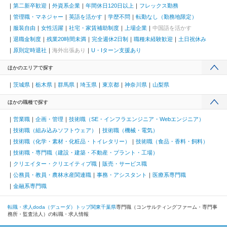
第二新卒歓迎
外資系企業
年間休日120日以上
フレックス勤務
管理職・マネジャー
英語を活かす
学歴不問
転勤なし（勤務地限定）
服装自由
女性活躍
社宅・家賃補助制度
上場企業
中国語を活かす
退職金制度
残業20時間未満
完全週休2日制
職種未経験歓迎
土日祝休み
原則定時退社
海外出張あり
U・Iターン支援あり
ほかのエリアで探す
茨城県
栃木県
群馬県
埼玉県
東京都
神奈川県
山梨県
ほかの職種で探す
営業職
企画・管理
技術職（SE・インフラエンジニア・Webエンジニア）
技術職（組み込みソフトウェア）
技術職（機械・電気）
技術職（化学・素材・化粧品・トイレタリー）
技術職（食品・香料・飼料）
技術職・専門職（建設・建築・不動産・プラント・工場）
クリエイター・クリエイティブ職
販売・サービス職
公務員・教員・農林水産関連職
事務・アシスタント
医療系専門職
金融系専門職
転職・求人doda（デューダ）トップ
関東
千葉県
専門職（コンサルティングファーム・専門事
務所・監査法人）の転職・求人情報