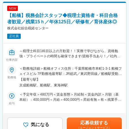
変更の範囲：会社の定める業務
も目安の金額であり、選考を通じて上下する可能性があります。
■入社後の流れ：
月給(月額)は固定手当を含めた表記です。
NEW
入社後は監査課に配属となり、社内研修やOJT、TKCのオンデマ
【船橋】税務会計スタッフ◆税理士資格者・科目合格
ンド研修などを通じて、基本的な知識を身につけていただきま
す。その後、巡回監査士や税理士などの資格取得を目指し、試験
者歓迎／残業15ｈ／年休125日／研修有／育休産休◎
前には勉強に専念できるよう勤務時間や休暇を調整します。
株式会社綜合税経センター
正社員
■働く環境の魅力：
自由な働き方ができるのが特徴です。テレワークも選択可能で、
仕事とプライベートの両立がしやすい環境です。また、残業時間
～税理士科目1科目以上の方歓迎！！実務で学びながら、資格勉
は月平均20時間以内程度と少なく、ライフワークバランスを重視
強・プライベートの時間も確保できます/資格手当あり！／社内外
した働き方が可能です。
仕事内容
研修あり！／働きやすさ◎/月残業時間15時間以内～
■企業の魅力：
＜勤務地詳細＞船橋オフィス住所：千葉県船橋市本町1-3-1 船橋フ
※各グループ法人との出向契約に基づき 、在籍型出向として従事
1956年創業の森下会計事務所は、地域に根ざした経営支援を行っ
ェイスビル 7F勤務地最寄駅：JR総武／東武野田線／船橋駅受動喫
いただきます。
勤務地
ています。お客様との長期的な信頼関係を築き、経営に関する
煙対策：屋内全面禁煙変更の範囲：会社の定める事業所
【最寄り駅】
様々なサポートを提供しています。デジタルトランスフォーメー
京成船橋駅、船橋駅、東海神駅
■職務内容について：
ション（DX）にも力を入れており、時代に合わせた柔軟な対応が
同社の税理士補助／税務会計スタッフをご担当いただきます。同
求められます。
＜予定年収＞480万円＜賃金形態＞月給制＜賃金内訳＞月額（基
社は税理士、司法書士、社労士、行政書を多数抱え、総合事務所
本給）：400,000円＜月給＞400,000円＜昇給有無＞有＜残業手当
としてワンストップのサービスを提供しております。各業界のお
給与
変更の範囲：無
＞有＜給与補足＞※給与詳細は年齢・経験を考慮し、当社規定によ
客様から、事業開始/事業運営にあたり、日々ご相談をいただいて
り決定いたします。■昇給：年1回■賞与：年1回（インセンティブ
おり、同社への信頼も厚くなっております。そんな当社にて事業
賞与）■人事評価制度あり■年収例：約610万円（6年目）賃金はあ
拡大に伴い、新たに税理士補助／税務会計スタッフを募集いたし
くまでも目安の金額であり、選考を通じて上下する可能性があり
応募依頼する
ます。
気になる
ます。月給(月額)は固定手当を含めた表記です。
（エージェントサービス）