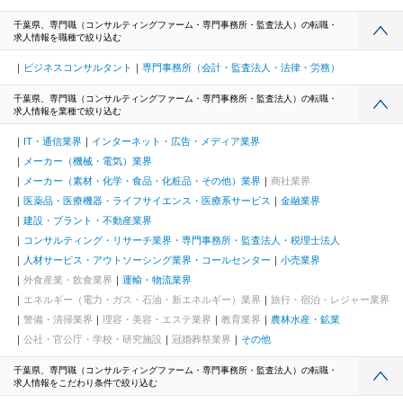
千葉県、専門職（コンサルティングファーム・専門事務所・監査法人）の転職・
求人情報を職種で絞り込む
ビジネスコンサルタント
専門事務所（会計・監査法人・法律・労務）
千葉県、専門職（コンサルティングファーム・専門事務所・監査法人）の転職・
求人情報を業種で絞り込む
IT・通信業界
インターネット・広告・メディア業界
メーカー（機械・電気）業界
メーカー（素材・化学・食品・化粧品・その他）業界
商社業界
医薬品・医療機器・ライフサイエンス・医療系サービス
金融業界
建設・プラント・不動産業界
コンサルティング・リサーチ業界・専門事務所・監査法人・税理士法人
人材サービス・アウトソーシング業界・コールセンター
小売業界
外食産業・飲食業界
運輸・物流業界
エネルギー（電力・ガス・石油・新エネルギー）業界
旅行・宿泊・レジャー業界
警備・清掃業界
理容・美容・エステ業界
教育業界
農林水産・鉱業
公社・官公庁・学校・研究施設
冠婚葬祭業界
その他
千葉県、専門職（コンサルティングファーム・専門事務所・監査法人）の転職・
求人情報をこだわり条件で絞り込む