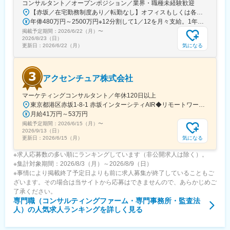
コンサルタント／オープンポジション／業界・職種未経験歓迎
【赤坂／在宅勤務制度あり／転勤なし】オフィスもしくは各エリアのプロジェクト先オフィス：【赤坂インターシティAIR】東京都港区赤坂1-8-1 赤坂インターシティAIR ※プロジェクトにより、国内出張、海外出張の可能性があります変更の範囲：会社の定める事業所（リモートワーク含む）
年俸480万円～2500万円※12分割して1／12を月々支給。1年に1度業績賞与を支給（12月）。※残業代は別途付与します。※経験・スキルを考慮の上、当社規定により優遇します。
掲載予定期間：
2026/6/22（月）
〜
2026/8/23（日）
気になる
更新日：
2026/6/22（月）
アクセンチュア株式会社
マーケティングコンサルタント／年休120日以上
東京都港区赤坂1-8-1 赤坂インターシティAIR◆リモートワーク相談可◆当面転勤なし＜アクセス＞東京メトロ銀座線、南北線「溜池山王駅」直結東京メトロ千代田線、丸ノ内線「国会議事堂前駅」直結※変更の範囲：会社の定める事業所※受動喫煙対策：屋内全面禁煙◆ この求人のPOINT ◆￣￣V￣￣￣￣￣￣￣￣￣＃世界約78万人規模の大手基盤で安定性◎裁量大きく挑戦・成長できる環境＃土日祝休／連続5日以上の休暇取得も可能！／フルフレックス（コアタイムなし）＃各国から集結したノウハウを活用して、国内の先駆けとなる提案もできる
月給41万円～53万円
掲載予定期間：
2026/6/15（月）
〜
2026/9/13（日）
気になる
更新日：
2026/6/15（月）
※求人応募数の多い順にランキングしています（非公開求人は除く）。
※集計対象期間：2026/8/3（月）～2026/8/9（日）
※事情により掲載終了予定日よりも前に求人募集が終了していることもご
ざいます。その場合は当サイトから応募はできませんので、あらかじめご
了承ください。
専門職（コンサルティングファーム・専門事務所・監査法
人）
の人気求人ランキングを詳しく見る