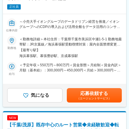
正社員
～小売大手イオングループのデータドリブン経営を推進／イオン
グループへのCDPの導入および活用全般をデータ活用のコンサル
仕事内容
タントとして推進／離職率5％／住宅手当有～
＜勤務地詳細＞本社住所：千葉県千葉市美浜区中瀬1-5-1 勤務地最
■関わるサービス
寄駅：JR京葉線／海浜幕張駅受動喫煙対策：屋内全面禁煙変更の
当社のCDPは1600万IDのiAEON会員（WAONポイント会員、非会
勤務地
範囲：会社の定める事業所
【最寄り駅】
員を含んだ全体の売上情報）を中心に、分析とアプローチの機能
海浜幕張駅、幕張豊砂駅、京成幕張駅
を提供しています。
CDPは4つの機能（ダッシュボード、タグ、ターゲットグルー
＜予定年収＞550万円～800万円＜賃金形態＞月給制＜賃金内訳＞
プ、マーケティング）を用いて、顧客分析、ターゲットセグメン
月額（基本給）：300,000円～450,000円＜月給＞300,000円～
トの選定、マーケティングキャンペーン実施、施策結果の参照を
給与
450,000円＜昇給有無＞有＜残業手当＞有＜給与補足＞※給与詳細
行うことができます。
は、能力・経験を考慮した上で決定します※グループ業績の変動に
より上記想定年収を下回る可能性もあります※時間外勤務が発生し
■事業フェーズ
た場合、時間外勤務手当を別途支給(一定以上の等級の場合、管理
応募依頼する
CDPの活用は売り上げベースでこの1年で約5倍拡大しました。導
気になる
監督者扱いとして支給対象外となります)■昇給：年1回■賞与：年3
（エージェントサービス）
入済みの事業会社への運用／活用サポートをしつつ、未導入の事
回賃金はあくまでも目安の金額であり、選考を通じて上下する可
業会社への活用提案を行い、更なる拡大を目指しています。
能性があります。月給(月額)は固定手当を含めた表記です。
■仕事内容
NEW
イオングループへのCDPの導入および活用全般をデータ活用のコ
【千葉/茂原】既存中心のルート営業◆未経験歓迎◆転
ンサルタントとして推進していくポジションです。イオングルー