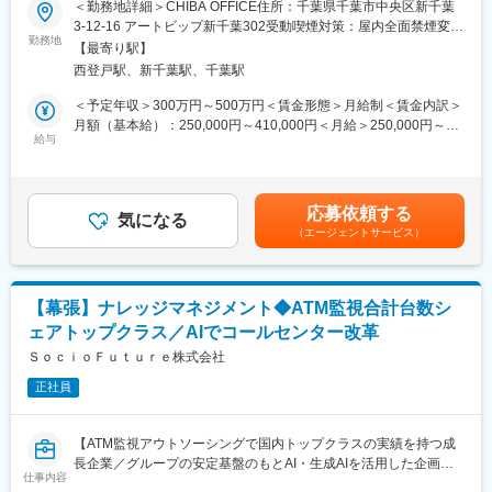
＜勤務地詳細＞CHIBA OFFICE住所：千葉県千葉市中央区新千葉
す。
挑戦する起業家と地域をつなぎ、共創によって地域経済を動かす
3-12-16 アートビップ新千葉302受動喫煙対策：屋内全面禁煙変更
ことを目的に事業展開している当社にて、営業担当を募集いたし
勤務地
の範囲：会社の定める事業所
■組織構成：
【最寄り駅】
ます。組織強化に伴う増員募集となります。
全社90名（うち正社員70名）、京葉本部 38名（男性 ：女性 =6：
西登戸駅、新千葉駅、千葉駅
4、パート6名）
■業務内容：
＜予定年収＞300万円～500万円＜賃金形態＞月給制＜賃金内訳＞
コンサルティング事業本部第一事業部：営業18名（平均年齢30代
当社の多岐にわたるサービスを組み合わせたクロスセル営業に挑
月額（基本給）：250,000円～410,000円＜月給＞250,000円～
後半）
戦していただきます。行政や地元企業と連携する機会も多く、地
給与
410,000円＜昇給有無＞有＜残業手当＞有＜給与補足＞■賞与：決
域に根差した影響力の大きい仕事を担うことができます。
算賞与を業績に応じて支給賃金はあくまでも目安の金額であり、
■当社について：
選考を通じて上下する可能性があります。月給(月額)は固定手当を
当社は、財産の承継・運用・管理を通じてお客様の幸せに貢献す
（1）起業家支援事業起業家支援施設「CHIBA-LABO」の運営
含めた表記です。
ることを目的としています。自社商品に縛られない提案を行うこ
応募依頼する
クラウドファンディング（CAMPFIRE等）による資金調達の伴走
気になる
とで、顧客本位のコンサルティングを実現。2代、3代と続く長期
（エージェントサービス）
支援
的な信頼関係を築き、多くのお客様から支持をいただいていま
起業家向け研修プログラムやセミナーの企画・運営
す。また、上場企業の子会社として安定した基盤を持ちながら、
社員一人ひとりが成長できる環境を整えています。チームでの業
（2）ソーシャルブランディング事業
務を重視する文化があり、個人主義ではなく協力し合う環境で働
【幕張】ナレッジマネジメント◆ATM監視合計台数シ
記者会見やプレスリリースを活用したPR戦略のプロデュース
けます。さらに、キャリアパスも明確で、努力次第で管理職への
ェアトップクラス／AIでコールセンター改革
企業の広報顧問、PRコンサルティング、研修
昇進も可能です。お客様の課題解決に真摯に向き合い、共に成長
ＳｏｃｉｏＦｕｔｕｒｅ株式会社
していける方をお待ちしています。
（3）WEBコンテンツ事業
正社員
ブランディング映像・動画の企画・制作SNSの戦略設計および運
変更の範囲：会社の定める業務
営支援
【ATM監視アウトソーシングで国内トップクラスの実績を持つ成
（4）CARPONIX（カルポニクス）事業
長企業／グループの安定基盤のもとAI・生成AIを活用した企画に
アクアポニックス（水耕栽培と養殖を掛け合わせた手法）で栽培
仕事内容
挑戦可能／産休育休など制度充実・フラットな社風で長期就業し