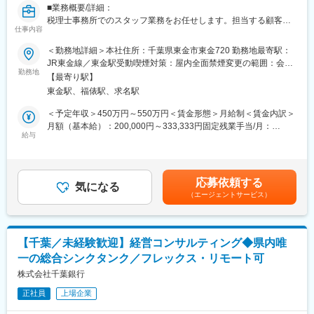
名）
■業務概要/詳細：
■当社について：
税理士事務所でのスタッフ業務をお任せします。担当する顧客様
・最終利益は、大幅な増益となり、営業利益は大きく改善し、
仕事内容
変更の範囲：会社の定める業務
の巡回業務や、それにまつわる資料作成などの事務業務をご担当
2022年以降の黒字転化をしております。
いただきます。
＜勤務地詳細＞本社住所：千葉県東金市東金720 勤務地最寄駅：
・先端技術に積極投資し、成長領域での事業機会を獲得するとと
■業務概要/詳細：
JR東金線／東金駅受動喫煙対策：屋内全面禁煙変更の範囲：会社
もに、事業成長及び企業価値の向上に取り組んでおります。さら
既存法人顧客を訪問し、お悩み相談を受けコンサルティングやア
勤務地
の定める事業所
に、投資を拡大することで、収益力の向上を図るとともに、将来
【最寄り駅】
ドバイスを行います。案件の内容に応じて、税理士にお繋ぎし顧
の飛躍に向けた事業変革に挑戦します。
東金駅、福俵駅、求名駅
客様のニーズに対応していきます。
【具体的な業務内容】
＜予定年収＞450万円～550万円＜賃金形態＞月給制＜賃金内訳＞
＼＼本求人の魅力・特徴／／
・月次訪問による会計チェック
月額（基本給）：200,000円～333,333円固定残業手当/月：
（1）全IT業務の内製化を進めています。社員自らエンジニアの中
・記帳指導、記帳代行
給与
20,000円（固定残業時間10時間0分/月）超過した時間外労働の残
心となり、得意とする技術を存分に発揮できる環境です。
・決算業務
業手当は追加支給＜月給＞220,000円～353,333円（一律手当を含
・申告書の資料作成
む）＜昇給有無＞有＜残業手当＞有＜給与補足＞※固定残業時間数
（2）次世代システムへの刷新を進めており、新しい技術に積極的
・相続税申告の資料作成補佐
は個人によって異なるため内定時にご案内します。直近にてご入
に挑戦することができます。エンジニアとして成長を感じること
応募依頼する
会計ソフト：TKC、弥生会計、勘定奉行
気になる
社いただいた方に関しては、基本的に10時間の固定残業時間とな
ができます。
（エージェントサービス）
【案件の一例】
っています。賃金はあくまでも目安の金額であり、選考を通じて
会計税務、M&Aを含めた組織再編、上場会社関連の連結会計、国
上下する可能性があります。月給(月額)は固定手当を含めた表記で
（3）多様なキャリアプランを用意しています。また、上位レベル
際税務、相続
す。
の仕事にチャレンジするための中長期的なキャリアプランを定期
■主な担当顧客：
的に部門マネージャーと共有し実行する運用を実施しています。
【千葉／未経験歓迎】経営コンサルティング◆県内唯
顧客様はメーカー、商社、医療等様々であり、常時約2000社以上
一の総合シンクタンク／フレックス・リモート可
となっています。1人あたり10～20社程を担当していただきま
変更の範囲：会社の定める業務
す。
株式会社千葉銀行
■勤務環境/就業環境の魅力：
正社員
上場企業
税理士２名、スタッフ担当２２名となっています。組織全体では
平均年齢が45歳前後になります。