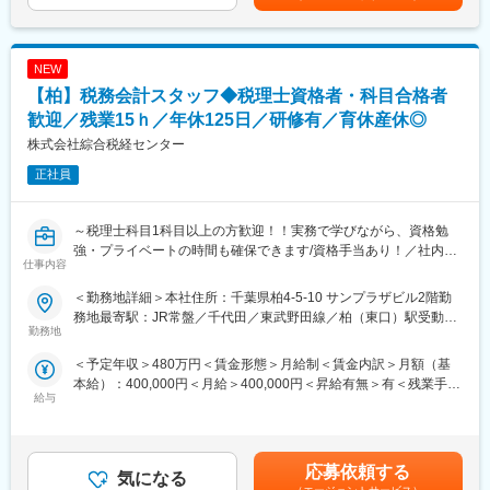
■職務詳細について：
1人15～30社ほど担当し、状況に応じてお客様先に訪問していた
だきます。現社員の方は1日1～2社ほど訪問しております。
NEW
・巡回監査
【柏】税務会計スタッフ◆税理士資格者・科目合格者
・決算及び税務申告業務
・税理士補助、コンサルティング業務
歓迎／残業15ｈ／年休125日／研修有／育休産休◎
・顧客対応
株式会社綜合税経センター
・記帳代行など
正社員
■組織構成：本社では1課～3課あり、8～12名で構成されておりま
す。男女比は女性4割、男性6割です。
～税理士科目1科目以上の方歓迎！！実務で学びながら、資格勉
強・プライベートの時間も確保できます/資格手当あり！／社内外
■同社の強みについて：
仕事内容
研修あり！／働きやすさ◎/月残業時間15時間以内～
同社は、会社立ち上げ～法律関連、労務関連、会計関連など幅広
い領域でのトータルサポートをしており、お客様から高い信頼を
＜勤務地詳細＞本社住所：千葉県柏4-5-10 サンプラザビル2階勤
※各グループ法人との出向契約に基づき 、在籍型出向として従事
獲得しています。結果として、現在顧客からの紹介比率も非常に
務地最寄駅：JR常盤／千代田／東武野田線／柏（東口）駅受動喫
いただきます。
勤務地
高く、顧客数は右肩上がりで上昇しています。
煙対策：屋内全面禁煙変更の範囲：会社の定める事業所
＜予定年収＞480万円＜賃金形態＞月給制＜賃金内訳＞月額（基
■職務内容について：
■就業環境について：
本給）：400,000円＜月給＞400,000円＜昇給有無＞有＜残業手当
同社の税理士補助／税務会計スタッフをご担当いただきます。同
・【働きやすさ】…同社は基本的な労働時間が1日7時間であり、
給与
＞有＜給与補足＞※給与詳細は年齢・経験を考慮し、当社規定によ
社は税理士、司法書士、社労士、行政書を多数抱え、総合事務所
月残業時間は平均15時間であるため、実質1日の労働時間は8時間
り決定いたします。■昇給：年1回■賞与：年1回（インセンティブ
としてワンストップのサービスを提供しております。各業界のお
前後で非常に安定した就業が可能です。
賞与）■人事評価制度あり■年収例：約610万円（6年目）賃金はあ
客様から、事業開始/事業運営にあたり、日々ご相談をいただいて
税理士を目指している方でも実務で学びつつ、個人で勉強する時
くまでも目安の金額であり、選考を通じて上下する可能性があり
おり、同社への信頼も厚くなっております。そんな当社にて事業
応募依頼する
間を確保することが出来ます。終業後はオフィス内で勉強もでき
気になる
ます。月給(月額)は固定手当を含めた表記です。
拡大に伴い、新たに税理士補助／税務会計スタッフを募集いたし