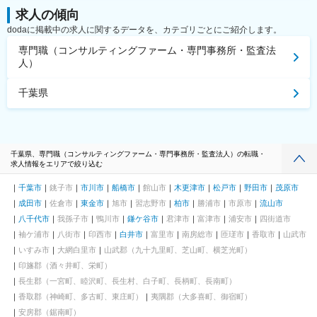
求人の傾向
dodaに掲載中の求人に関するデータを、カテゴリごとにご紹介します。
専門職（コンサルティングファーム・専門事務所・監査法
人）
千葉県
千葉県、専門職（コンサルティングファーム・専門事務所・監査法人）の転職・
求人情報をエリアで絞り込む
千葉市
銚子市
市川市
船橋市
館山市
木更津市
松戸市
野田市
茂原市
成田市
佐倉市
東金市
旭市
習志野市
柏市
勝浦市
市原市
流山市
八千代市
我孫子市
鴨川市
鎌ケ谷市
君津市
富津市
浦安市
四街道市
袖ケ浦市
八街市
印西市
白井市
富里市
南房総市
匝瑳市
香取市
山武市
いすみ市
大網白里市
山武郡（九十九里町、芝山町、横芝光町）
印旛郡（酒々井町、栄町）
長生郡（一宮町、睦沢町、長生村、白子町、長柄町、長南町）
香取郡（神崎町、多古町、東庄町）
夷隅郡（大多喜町、御宿町）
安房郡（鋸南町）