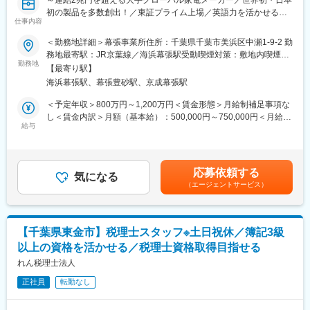
～連結2兆円を超える大手グローバル家電メーカー／世界初・日本
初の製品を多数創出！／東証プライム上場／英語力を活かせる／
■仕訳入力について
仕事内容
週2回リモート可／土日祝休み～
・担当件数やクライアントの規模に応じて補助者をつけながら対
＜勤務地詳細＞幕張事業所住所：千葉県千葉市美浜区中瀬1‐9‐2 勤
応いただきます。
★次の日本初、世界初をつくりだしていく”シャープ株式会社”に
務地最寄駅：JR京葉線／海浜幕張駅受動喫煙対策：敷地内喫煙可
・AIの導入を積極的に行っており、業務を効率化しクライアント
て、
勤務地
能場所あり変更の範囲：会社の定める事業所（リモートワーク含
に向き合える環境を推進しています。
【最寄り駅】
IT経理分野マネージャー（管理職採用）をお任せいたします！
む）
海浜幕張駅、幕張豊砂駅、京成幕張駅
■キャリアパス
■業務内容：
＜予定年収＞800万円～1,200万円＜賃金形態＞月給制補足事項な
当社はクライアントサービスに関わる様々な部門を設けているた
（1）日本及び海外のSAPシステム（経理業務領域）を統合・横展
し＜賃金内訳＞月額（基本給）：500,000円～750,000円＜月給＞
め、ご志向・スキルに応じて以下の業務に携わることも可能で
開する企画・設計・開発・保守
給与
500,000円～750,000円＜昇給有無＞有＜残業手当＞有＜給与補足
す。
（2）SAP周辺システム（経理業務領域）を統合・刷新する企画・
＞※経験・能力等を考慮し、当社規程により決定します。■昇給：
・相続、株価評価、資産税等
設計・開発・保守
年1回■賞与：年2回（6、12月）※部門と個人の業績が連動／反映
・財務コンサルティング
賃金はあくまでも目安の金額であり、選考を通じて上下する可能
・M&A
応募依頼する
■募集背景：
気になる
性があります。月給(月額)は固定手当を含めた表記です。
・事業承継
（エージェントサービス）
・シャープはモノづくりとデジタル化を融合した新しいビジネス
・創業支援等
モデルへの変革を推し進めており、なかでも当部門（ITソリュー
ション推進部）では次世代ITシステムの企画、導入、業務改革支
■働く環境
援、運用・保守サービスを提供しています。
・年間休日120日以上、完全週休2日制
【千葉県東金市】税理士スタッフ※土日祝休／簿記3級
20代・30代の若いメンバーが中心となって新しい技術ソリューシ
・残業月20時間程度
以上の資格を活かせる／税理士資格取得目指せる
ョンの検証、企画の構想、アーキテクチャの設計、システムの導
・私服・オフィスカジュアルOK
入などを行い、次の10年を支えるITサービスの実現に日々取り組
れん税理士法人
・車通勤可能
んでいます。
正社員
転勤なし
現在、SE組織の大幅な強化を進めており、ITエンジニア、プロジ
■組織構成
ェクトマネージャーの積極採用を進めています。
計5名（70代 1名・60代 2名・40代 1名 ｜ 男女比 2:3 ｜ 税理士1