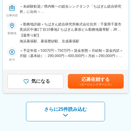
入社後は先輩同行から各案件の特長や業務の進め方を学んでもら
～未経験歓迎／県内唯一の総合シンクタンク「ちばぎん総合研究
い、徐々に独り立ちに向かっていただきます。
所」に出向～
また、7つの拠点は常時テレビ会議システムで繋がっており、リア
仕事内容
地域で多くのお客様に親しまれている「千葉銀行」の取引先を中
ルタイムでコミュニケーションが取れる環境となっています。営
心に、経営コンサルティング・サービスを提供する仕事です。
＜勤務地詳細＞ちばぎん総合研究所株式会社住所：千葉県千葉市
業活動時であってもその場で税理士へ相談ができるので、お客様
美浜区中瀬1丁目10番地2 ちばぎん幕張ビル勤務地最寄駅：JR京
対応をスムーズに行うことができます。社労士事務所や司法書士
【業務概要】
勤務地
葉線／海浜幕張駅受動喫煙対策：屋内全面禁煙変更の範囲：当行
事務所とも提携しているため、顧客様のニーズに幅広くお応えで
【最寄り駅】
（1）県内唯一の総合シンクタンク「ちばぎん総合研究所」に出向
が指定する場所 ※配置転換や転勤・出向などの人事異動等によ
きる体制が整っています。
海浜幕張駅、幕張豊砂駅、京成幕張駅
し、中堅/中小企業を対象に経営コンサルティングを提供します。
り、就業場所を変更することがある。
（2）コンサルティングは、数か月～1年程度の経営診断、経営計
＜予定年収＞530万円～750万円＜賃金形態＞月給制＜賃金内訳＞
変更の範囲：会社の定める業務
画策定、人事制度構築、プロジェクト実行支援、経営顧問など多
月額（基本給）：290,000円～400,000円＜月給＞290,000円～
岐にわたります。
給与
400,000円＜昇給有無＞有＜残業手当＞有＜給与補足＞※当行の規
程により決定します。■賞与実績：月給約6か月分程度賃金はあく
【業務の流れ】
までも目安の金額であり、選考を通じて上下する可能性がありま
（1）千葉銀行の営業店・本部からお客様の紹介を受け経営者と面
す。月給(月額)は固定手当を含めた表記です。
応募依頼する
談し、経営課題をヒアリングします。
気になる
（エージェントサービス）
（2）ヒアリングをもとに、経営計画の策定や人事・財務・IT・
ESG・SDGsなどのコンサルティングを提案します。
（3）具体的には、顧客・競合・市場の分析、役員・社員とのディ
スカッション、ワークショップの開催などを通じて、課題の解決
策を提示します。
さらに25件読み込む
（4）解決策の提示にとどまらず、中長期的に伴走支援を行うこと
もあります。
【コンサルタントスキルの習得】