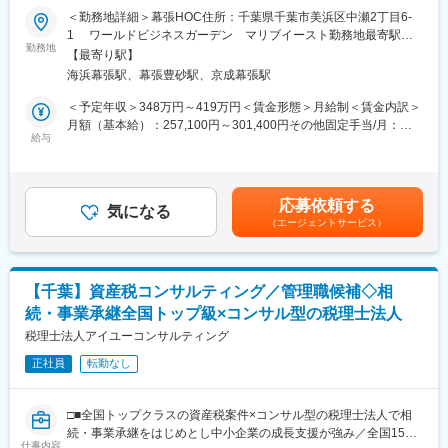
した高麗人参サプリメントなどの商品企画・販売
やすい環境】
＜勤務地詳細＞幕張HOC住所：千葉県千葉市美浜区中瀬2丁目6-
1 ワールドビジネスガーデン マリブイースト勤務地最寄駅：
（5）建築企画設計事業
当社コンタクトセンターおよび事務センターにおける業務フロー
勤務地
JR京葉線／海浜幕張駅受動喫煙対策：屋内全面禁煙変更の範囲：
一級建築士事務所としてBIM（Revit）を活用した設計・監理、建
【最寄り駅】
の可視化・標準化を推進し、既存ルールや手順のナレッジ化、運
会社の定める事業所（リモートワーク含む）
築業許可に基づく事業 など
海浜幕張駅、幕張豊砂駅、京成幕張駅
営全体の最適化をリードいただくポジションです。
＜予定年収＞348万円～419万円＜賃金形態＞月給制＜賃金内訳＞
■組織構成：
ATM監視運用アウトソーシングで全国トップクラスの実績を背景
月額（基本給）：257,100円～301,400円その他固定手当/月：
配属先は5名の組織となります。少数精鋭チームで、互いに協力し
に、チャットボットや生成AIなどの最新テクノロジーを活用しな
給与
12,000円～18,000円＜月給＞269,100円～319,400円＜昇給有無
合いながら業務を進めています。基本的にはOJTとなりますが、
がら、AI／自動化ソリューションの選定・導入、業務改善企画、
＞有＜残業手当＞有＜給与補足＞昇給：年1回賞与：年2回（6
先輩社員がしっかりとサポートいたしますのでご安心ください。
KPI設計、効果検証まで一気通貫で担っていただきます。現場・社
月・12月）※固定賞与：128,550～150,700円／業績賞与：
内各部門・クライアント・外部パートナーと連携し、プロジェク
128,550～210,980円賃金はあくまでも目安の金額であり、選考を
■魅力：
応募依頼する
トリーダーとして改善施策を具現化していく役割です。
気になる
通じて上下する可能性があります。月給(月額)は固定手当を含めた
・新規開拓が中心となる為、自身の営業スキルを存分に発揮し、
（エージェントサービス）
表記です。
事業の成長を肌で感じられるやりがいがあります。
■具体的な業務内容：
・少数精鋭の環境の為、経営層との距離が近く、ご自身のアイデ
・AI／自動化ソリューションの選定、提案、設計、導入
アや意見を事業に反映させやすい裁量の大きなポジションです。
・業務プロセスの整理・可視化および改善提案の企画
・地域行政や地元企業との連携も多く、社会貢献性の高い仕事を
【千葉】資産税コンサルティング／管理職候補◇相
・社内各部門および外部パートナーとの調整・コミュニケーショ
通じて、地域の活性化に直接貢献できます。
続・事業承継全国トップ級×コンサル型の税理士法人
ン
・リモートワーク相談可能な為、ご自身のライフスタイルに合わ
・クライアント企業への改善提案やプロジェクト推進
税理士法人アイユーコンサルティング
せた柔軟な働き方ができます。服装も自由で、個性を尊重する社
・（必要に応じて）KPI設計や運用後の効果測定、改善サイクルの
風です。
正社員
転勤なし
構
変更の範囲：会社の定める業務
■企業・仕事の魅力：
□■全国トップクラスの資産税案件×コンサル型の税理士法人で相
（1）業界シェアトップクラス：当社は全国のATMの監視運用アウ
続・事業承継をはじめとし中小企業の成長支援が強み／全国15拠
トソーシング業務でトップクラスのシェアを誇るまでに成長して
仕事内容