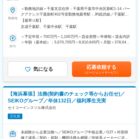
点体制180名規模へと事業拡大／離職率は5％以下・働きやすい環
います。近年では、中国や東南アジア等へ向けた新規海外ビジネ
境■□
＜勤務地詳細＞千葉支店住所：千葉県千葉市中央区新町1-14 パー
スにも注力しています。
クアクシス千葉新町402号室勤務地最寄駅：JR総武線／千葉駅受
（2）就業環境：産休制度、育児休暇等の充実した制度があるた
■業務内容：
勤務地
動喫煙対策：その他（敷地内禁煙（屋外喫煙可能場所あり））変
め、働きやすい環境です。原則出社（一部リモートワークも相談
【最寄り駅】
当社にて、資産税コンサルティングをお任せします。
更の範囲：会社の定める事業所（リモートワーク含む）
可）
京成千葉駅、千葉中央駅、千葉駅
（3）オープンな風土：社内は経営層から現場社員迄距離が非常に
■具体的には：
＜予定年収＞700万円～1,100万円＜賃金形態＞年俸制＜賃金内訳
近い環境です。役員陣にも「～さん」と呼べるほどフラットな環
◇資産税関連…相続税申告・贈与税申告・譲渡税申告・財産評
＞年額（基本給）：5,670,705円～8,910,645円＜月額＞378,047
境で、気持ちよく勤務することが可能です。
価・相続税シミュレーション・遺産分割協議書作成支援・資産税
給与
円～594,043円（15分割）＜昇給有無＞有＜残業手当＞有＜給与
（4）キャリアアップ：年収／役職の上り幅やスピードについては
顧問（セカンドオピニオン）・生前対策の立案・遺言作成及び民
補足＞※経験やスキルを考慮して決定します。■昇給：年1回（7
個人差がありますが、早い段階で管理職になられる方もいます。
事信託支援
月）■賞与：年2回（6月、12月）■期末賞与：業績・評価に応じて
◇事業承継・組織再編…株価算定・事業承継対策の立案及び実行
支給（6月）賃金はあくまでも目安の金額であり、選考を通じて上
変更の範囲：会社の定める業務
応募依頼する
支援・組織再編税制・事業承継顧問（セカンドオピニオン）・HD
気になる
下する可能性があります。月給(月額)は固定手当を含めた表記で
（エージェントサービス）
カンパニーの活用支援・M&A実行支援・DD（デューデリジェン
す。
ス）・バリュエーション
■採用背景：
【海浜幕張】法務(契約書のチェック等からお任せ)／
2025年7月、新たに千葉支店を立ち上げいたしました。新設の部
SEIKOグループ／年休132日／福利厚生充実
署ということで、一緒に事務所を作っていっていただける方を募
集します。
セイコーインスツル株式会社
正社員
■当社の魅力：
◇2024年働きがい認定企業ベスト100選出、離職率も5％以下と働
きやすい環境です。
未経験から企業法務へ／SEIKOグループ中核企業／OJT＋外部研
◇自分の考えを素直に言いやすい、ベンチャーマインド溢れる社
修で成長／契約・規制・機関法務を網羅／技術系メーカーに近い