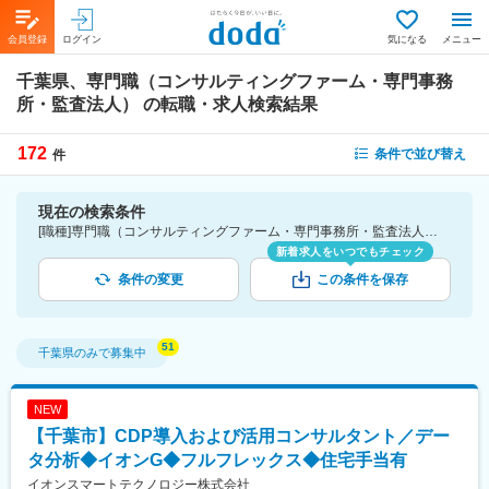
会員登録
ログイン
気になる
メニュー
千葉県、専門職（コンサルティングファーム・専門事務
所・監査法人）
の転職・求人検索結果
172
条件で並び替え
件
現在の検索条件
[職種]専門職（コンサルティングファーム・専門事務所・監査法人） [勤務地]千葉県
新着求人をいつでもチェック
条件の変更
この条件を保存
千葉県
のみで募集中
NEW
【千葉市】CDP導入および活用コンサルタント／デー
タ分析◆イオンG◆フルフレックス◆住宅手当有
イオンスマートテクノロジー株式会社