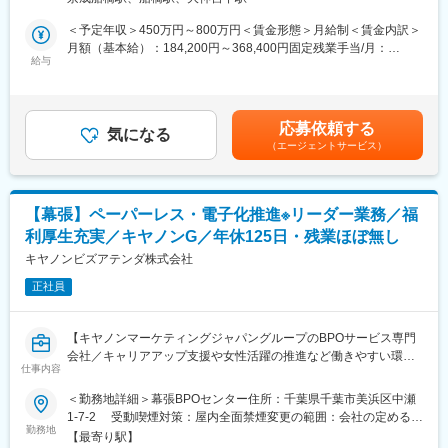
など行っており、様々な案件の担当が可能です。
発明・運用の実績を活かして、顧客とともに知的財産権市場で革
＜予定年収＞450万円～800万円＜賃金形態＞月給制＜賃金内訳＞
新的な知財サービスを提供することで、飛躍的かつ無限に成長し
■職務詳細
月額（基本給）：184,200円～368,400円固定残業手当/月：
ていきます。
相続税に特化した税理士事務所である弊社で、相続税の申告部門
給与
65,800円～131,600円（固定残業時間40時間0分/月）超過した時
・知的財産権業務における、顧客が抱えるあらゆる課題を解決
を担当いただきます。将来のプロフェッショナルになれる、研修
間外労働の残業手当は追加支給＜月給＞250,000円～500,000円
し、幅広い分野に対応できる、専門性の高い知財人材によって、
制度など充実しております。OJT研修などで丁寧に指導しますの
（一律手当を含む）＜昇給有無＞有＜残業手当＞有＜給与補足＞
ワンストップソリューションを提供いたします。
で相続税業務未経験者でも安心です。
給与は経験・能力に応じて相談■賞与（年2回）※決算賞与は事務
応募依頼する
▼相続税顧問業務
気になる
所の決算時の収益と、人事評価をもとに決定※上記の他に各種イン
変更の範囲：会社の定める業務
（エージェントサービス）
相続税申告業務の初回面談から申告までの一連の取り纏め業務
センティブが発生した場合は都度特別賞与で支給■モデル年収1年
メインはHPやフリーダイヤルからの既存顧客の問い合わせからお
目450万円3年目570万円5年目830万円（部長昇格）6年目1,100万
任せします。
円賃金はあくまでも目安の金額であり、選考を通じて上下する可
▼案件進捗管理（予算・実績）
能性があります。月給(月額)は固定手当を含めた表記です。
【幕張】ペーパーレス・電子化推進※リーダー業務／福
※新規顧客の開拓に関しては、別の営業部隊が行います。
利厚生充実／キヤノンG／年休125日・残業ほぼ無し
＜ご入社後の流れ＞
まずは相続税の基本知識を習得しながら、相続のプロフェッショ
キヤノンビズアテンダ株式会社
ナルとして成長するための基礎を固めます。
正社員
基本的にOJTにて進み、4～6か月で独り立ちいただけるようフォ
ローします。社内データベースで今まで取り扱った案件を確認で
きたり、国税庁のOBに直接質問できる環境で、わからないことが
【キヤノンマーケティングジャパングループのBPOサービス専門
あれば社内で解決できる環境を整えています。
会社／キャリアアップ支援や女性活躍の推進など働きやすい環境
仕事内容
を整備】
■魅力点：
お客様から依頼されたドキュメントの電子化を行う部署で、プロ
＜勤務地詳細＞幕張BPOセンター住所：千葉県千葉市美浜区中瀬
▼キャリアアップ
ジェクトの管理、オペレーターの管理、納品データのチェックな
1-7-2 受動喫煙対策：屋内全面禁煙変更の範囲：会社の定める事
業界ならではの、有資格者にやりがいのある仕事を差配するなど
どにおけるリーダー業務を行っていただきます。
勤務地
業所（リモートワーク含む）
は当社では一切なく、資格の有無にかかわらずご本人様の志向性
【最寄り駅】