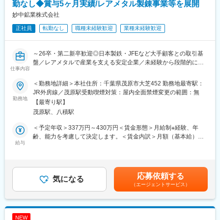
プの各事業会社の業務ニーズや課題を発掘し、解決を推進する伴
勤なし◆賞与5ヶ月実績/レアメタル製錬事業等を展開
走型サポート役として、データを軸にした解決策の立案と伝達力
妙中鉱業株式会社
が求められます。イオングループのデータドリブン経営の活性化
正社員
転勤なし
職種未経験歓迎
業種未経験歓迎
に向けて活用事例を積み上げていくことを期待しています。
※業務例
～26卒・第二新卒歓迎◎日本製鉄・JFEなど大手顧客との取引基
・ID-POSデータの分析および活用
盤／レアメタルで産業を支える安定企業／未経験から段階的に育
・顧客分析、RFM、セグメントの定義、KPI設計、効果測定
仕事内容
成／営業と事務のバランス型ポジション～
・商品や販促施策に関するデータ分析を基にした仮説立て
・マーケティングデータを活用した施策立案および効果検証
＜勤務地詳細＞本社住所：千葉県茂原市大芝452 勤務地最寄駅：
■業務内容：
・お客さまの購買行動や志向パターンの分析
JR外房線／茂原駅受動喫煙対策：屋内全面禁煙変更の範囲：無
既存顧客（大手鉄鋼メーカー中心）へのルート営業を担当。新規
勤務地
・データを活用したOne to Oneマーケティングの立案
【最寄り駅】
開拓は基本なく、長年の取引関係をベースに受注から納品フォロ
茂原駅、八積駅
ーまで一貫して対応します。
■この仕事で得られるもの
・顧客からの依頼内容のヒアリング
・日本で最大級のデータ量と種類のデータプラットフォームを活
＜予定年収＞337万円～430万円＜賃金形態＞月給制※経験、年
・レアメタル製品（フェロモリブデン等）の受注・販売
用し、データ分析の視点で経営や事業の活性化に関われる。
齢、能力を考慮して決定します。＜賃金内訳＞月額（基本給）：
・原料の調達調整
給与
・成長フェーズであり、自身の成長と成果が事業に反映されやす
237,800円～297,000円＜月給＞237,800円～297,000円＜昇給有
・納品手配・スケジュール管理
い。
無＞有＜残業手当＞有＜給与補足＞・賞与年2回（前年度実績：年
・出荷/入荷関連の書類作成、データ入力（生産管理業務）
3回 合計5ヶ月） ※年2回の賞与のほかに、会社の業績により決
※営業活動と内勤業務はおおよそ半々。外出しない週もあります。
変更の範囲：会社の定める業務
算賞与を支給する場合があります。賃金はあくまでも目安の金額
応募依頼する
気になる
であり、選考を通じて上下する可能性があります。月給(月額)は固
（エージェントサービス）
■入社後の流れ：
定手当を含めた表記です。
まずは出荷管理やデータ入力などの事務業務からスタートし、製
品知識・業務理解を習得。OJTで徐々に顧客対応を担います。未
経験入社の育成実績も豊富です。
NEW