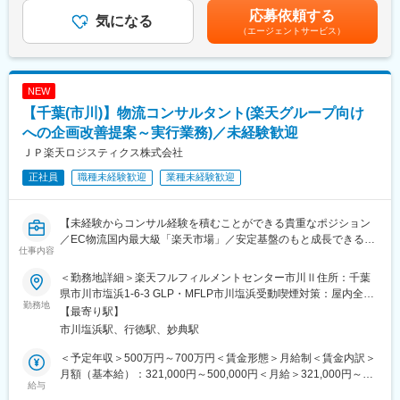
ど）
賃金はあくまでも目安の金額であり、選考を通じて上下する可能
応募依頼する
間を確保することが出来ます。終業後はオフィス内で勉強もでき
・クライアントとの長期関係構築と、追加支援提案
気になる
性があります。月給(月額)は固定手当を含めた表記です。
る環境で、応援体制が整っています。
（エージェントサービス）
・【制度充実】…入社1年目より税理士資格手当があります・産
※コミュニケーション：Slack（Huddle含む）／Teams／Backlog
休・育休の取得も可能で、実際に産休・育休を取得をした人もお
※プロジェクト管理：Backlog／kintone（工数管理）
ります。また介護休業手当もあり、個々にあった働き方が可能で
※クライアント：小売・卸・D2C企業、官公庁、IT人材が限られる
NEW
す。
地方中堅企業様など
【千葉(市川)】物流コンサルタント(楽天グループ向け
変更の範囲：会社の定める業務
■特徴：
への企画改善提案～実行業務)／未経験歓迎
・ハイブリッド勤務制度（業務内容に応じた出社・在宅の選択
ＪＰ楽天ロジスティクス株式会社
制）を導入しており、柔軟な働き方が叶います。
正社員
職種未経験歓迎
業種未経験歓迎
・中小企業×DXという成長余地の大きなテーマに挑戦できます。
・0→1、1→10の両フェーズを経験できる環境です。
・決裁権を持つ経営層と直接対話できます。
【未経験からコンサル経験を積むことができる貴重なポジション
・プロジェクト全体に深く関わりながら、業務を進行いただけま
／EC物流国内最大級「楽天市場」／安定基盤のもと成長できる環
す。
仕事内容
境／土日祝休み／年間休日123日以上/業界未経験歓迎！】
・デジタル技術／システムの導入支援、現場定着まで責任を持っ
て見届けることができます。
＜勤務地詳細＞楽天フルフィルメントセンター市川Ⅱ住所：千葉
当社の物流センターにおける顧客との長期的な関係構築/維持/強化
・クライアントのDXを通じた変革やビジネスの発展をダイレクト
県市川市塩浜1-6-3 GLP・MFLP市川塩浜受動喫煙対策：屋内全面
等、サービス提案や課題解決活動（アカウントマネジメント業
勤務地
に感じることができます。
禁煙変更の範囲：会社の定める事業所
【最寄り駅】
務）を担っていただきます。顧客側、倉庫側との交渉や調整、新
・自社の組織を作り、成長させていくというスタートアップなら
市川塩浜駅、行徳駅、妙典駅
規物流サービス、または既存物流業務に関連する改善案のオペレ
ではの醍醐味を味わえます。
ーションの企画/要件定義/設計/実行を担当いただきます。
＜予定年収＞500万円～700万円＜賃金形態＞月給制＜賃金内訳＞
■同社について：
月額（基本給）：321,000円～500,000円＜月給＞321,000円～
■業務例：
給与
お客様のさまざまな経営課題の解決とさらなる企業変革を現場伴
500,000円＜昇給有無＞有＜残業手当＞有＜給与補足＞※業務の経