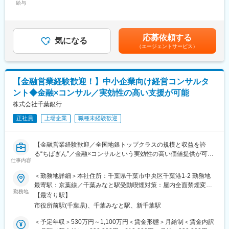
▼コンサルタント業務
給与
95,040円～126,600円（固定残業時間30時間0分/月）超過した時
・賃貸管理会社/賃貸オーナー向け家族信託サービスプラットフォ
間外労働の残業手当は追加支給＜月給＞500,000円～666,760円
ームのコンサルタント
（一律手当を含む）＜昇給有無＞有＜残業手当＞有＜給与補足＞■
・個別案件対応
昇給：随時（年2回人事評価シートを基に面談。昇給・昇進は成果
応募依頼する
・会員企業募集
気になる
に応じて機動的かつ積極的に実施しています。）例）20代 入社
（エージェントサービス）
・サポート、サービス企画開発
8ヵ月：１階級昇進、年収ベース1.3倍賃金はあくまでも目安の金
・運営、セミナー講師等
額であり、選考を通じて上下する可能性があります。月給(月額)は
固定手当を含めた表記です。
【採用背景】
【金融営業経験歓迎！】中小企業向け経営コンサルタ
財産を家族に託し、管理や処分を任せる仕組み「家族信託」。認
ント◆金融×コンサル／実効性の高い支援が可能
知症や資産承継対策として利用が拡大中で、超高齢社会の日本で
は、今後最もポピュラーな財産管理手法となっていくことが予想
株式会社千葉銀行
されます。空き家管理専門サービスNo.1ブランド「日本空き家サ
正社員
上場企業
職種未経験歓迎
ポート」を展開する当社では、「家族信託の相談窓口」の案件増
加に伴い、更なる事業強化を図ります！
【金融営業経験歓迎／全国地銀トップクラスの規模と収益を誇
※地方在住の方歓迎（引っ越し代を最大３０万円まで負担させてい
る“ちばぎん”／金融×コンサルという実効性の高い価値提供が可
ただきます）
仕事内容
能】
＜勤務地詳細＞本社住所：千葉県千葉市中央区千葉港1-2 勤務地
千葉銀行では、地域を中心とする顧客企業の経営課題解決を支援
最寄駅：京葉線／千葉みなと駅受動喫煙対策：屋内全面禁煙変更
するコンサルティング機能の強化を進めています。
勤務地
の範囲：上記参照
【最寄り駅】
永年の営業で培った千葉県を中心とする顧客企業との広範なネッ
市役所前駅(千葉県)、千葉みなと駅、新千葉駅
トワークを活かし、複雑化する外部環境に対峙する顧客企業へ高
度な価値提供を行い、さらなる地域経済の発展に注力していきた
＜予定年収＞530万円～1,100万円＜賃金形態＞月給制＜賃金内訳
いと思っております。