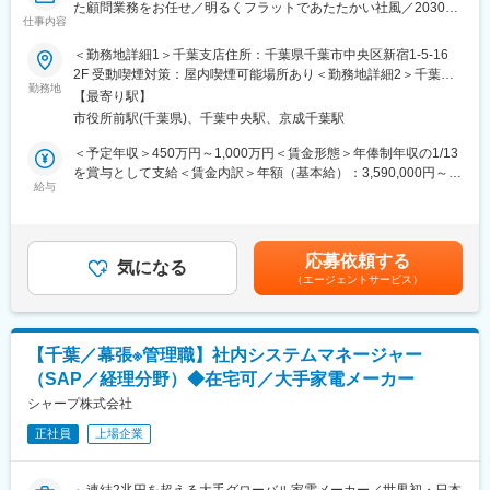
た顧問業務をお任せ／明るくフラットであたたかい社風／2030年
仕事内容
に全国展開目指す成長中企業／残業月20時間程度の働きやすさ◎
■業務の魅力：
～
＜勤務地詳細1＞千葉支店住所：千葉県千葉市中央区新宿1-5-16
「企業法務として経験が深まる」「モノづくりに近い立場で携わ
2F 受動喫煙対策：屋内喫煙可能場所あり＜勤務地詳細2＞千葉支
れる」「様々な分野の事業に携われる」
■ SAO税理士法人の強み
勤務地
店住所：千葉県千葉市中央区新宿1-5-16 2F 受動喫煙対策：屋内
セイコーの腕時計製造で培った技術力で電子部品、精密部品、プ
【最寄り駅】
「クライアントのCFOになる」ことを理念とし、単なる申告代行
喫煙可能場所あり変更の範囲：会社の定める事業所
リンティングデバイスの開発・製造・販売を行っています。
市役所前駅(千葉県)、千葉中央駅、京成千葉駅
ではなく、事業計画資金繰り経営判断など経営の深部に踏み込む
取引先は自動車、ヘルスケア、情報通信機器、リテールなど業界
コンサル型税理士法人です。顧客データをAI分析し、売上向上に
＜予定年収＞450万円～1,000万円＜賃金形態＞年俸制年収の1/13
は多岐に渡り、製品の開発・製造も国内・海外に拠点を構えてお
つながる提案をします。クライアントの一員として成長を支援し
を賞与として支給＜賃金内訳＞年額（基本給）：3,590,000円～
り幅広く事業活動をしています。事業運営を円滑に進めるため、
「お客様の未来を変える」ことを本気で目指しています。
給与
5,810,000円固定残業手当/月：70,000円～130,000円（固定残業
企業法務として適法性、社会的妥当性を保ちつつ、利益を確保で
時間40時間0分/月）超過した時間外労働の残業手当は追加支給＜
きるよう法務的なアドバイスを行いサポートしていくことで多く
■業務内容
月額＞346,153円～576,923円（13分割）（一律手当を含む）＜昇
の知見・経験を得ることができます。
大～中・小規模の法人・個人事業主のクライアントに対し、税務
給有無＞有＜残業手当＞有＜給与補足＞■給与査定：年1回■賞
応募依頼する
顧問をはじめとした決算申告、税務調査対応等、知識を活かし幅
気になる
与：あり（年2回）■給与制度評価制度が2025年3月に完成しまし
■配属先部門：
（エージェントサービス）
広い税務会計業務に携わっていただきます。
た！キャリアステップを「スペシャリスト」「マネジメント」の2
・経営統括本部法務部：男性3名／女性3名
・税務相談
つの方向性に分け構築中。現職よりも透明性・公平性の高い評価
・月次、年次決算作成
が受けられます！賃金はあくまでも目安の金額であり、選考を通
変更の範囲：本文参照
・法人税、消費税、所得税等の各申告書作成
じて上下する可能性があります。月給(月額)は固定手当を含めた表
【千葉／幕張※管理職】社内システムマネージャー
・年末調整、法定調書作成、給与計算、源泉事務
記です。
（SAP／経理分野）◆在宅可／大手家電メーカー
・税務調査対応
・会社設立相談等
シャープ株式会社
正社員
上場企業
■顧客の主な業種
建設業が多く、売上3,000～4,000万規模のご案件が多いです。
（個人15件・法人50件 ）