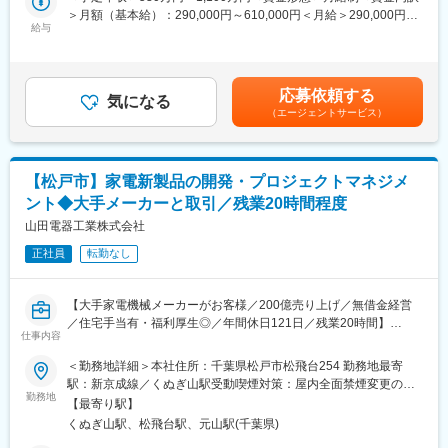
いと思っております。
＞月額（基本給）：290,000円～610,000円＜月給＞290,000円～
スペシャリストとして活躍いただくことを期待しています。
給与
610,000円＜昇給有無＞有＜残業手当＞有＜給与補足＞※当行の規
・また、ご本人の志向や適性に応じて、法人部門のマネジメン
●お任せする業務
程により決定します。■賞与実績：月給約6か月分程度賃金はあく
ト、本部企画部署、企業審査部署など銀行内の幅広いキャリア形
・営業店と連携した法人顧客の経営課題発掘
までも目安の金額であり、選考を通じて上下する可能性がありま
成が可能です。
・経営改善、組織・人事、DX推進等に関するソリューション提案
す。月給(月額)は固定手当を含めた表記です。
応募依頼する
・コンサルティング案件の企画、提案、プロジェクト推進
気になる
■当行の魅力：
（エージェントサービス）
・営業店向け案件創出支援および経営課題に関するアドバイザリ
・千葉県を中心に国内180店舗以上を展開し、ニューヨーク・香
ー業務
港・ロンドン・上海・シンガポール・バンコクにも拠点を構える
・非財務部門における法人顧客課題解決に資する当行グループ全
など、全国トップクラスの規模と収益を誇る地方銀行です。
体施策の立案
・証券・リース・IT・投資事業などを営む15のグループ会社と連
【松戸市】家電新製品の開発・プロジェクトマネジメ
携し、お客さまのあらゆる課題を解決しています。
ント◆大手メーカーと取引／残業20時間程度
●このポジションの魅力
・地方銀行トップクラスの顧客網を活かし、様々な規模の顧客に
山田電器工業株式会社
変更の範囲：【変更の範囲：その他当行が指示する業務】
対し、様々な内容の課題解決に携われることができる。
正社員
転勤なし
・金融×コンサルという極めて実効性の高い支援ができることで、
顧客の成長政略・各種改善等に大きく寄与できる。
・外部専門機関と協働し、事業戦略、人事制度、組織改革、DX推
【大手家電機械メーカーがお客様／200億売り上げ／無借金経営
進など幅広い経営テーマに携われる。
／住宅手当有・福利厚生◎／年間休日121日／残業20時間】
仕事内容
掃除機、ファンヒーター、健康・美容機器などの家電製品、日用
●キャリアパス
品の開発と製造受託（OEM・ODM）を大手メーカー・ブランド向
＜勤務地詳細＞本社住所：千葉県松戸市松飛台254 勤務地最寄
・入行後は法人アドバイザリー部にて、営業店と連携しながら法
けに行っている当社にてメーカー顧客からの依頼を元にプロジェ
駅：新京成線／くぬぎ山駅受動喫煙対策：屋内全面禁煙変更の範
人顧客の経営課題発掘やコンサルティング提案業務に従事いただ
クトマネジメントをしていただくポジションを募集いたします。
勤務地
囲：会社の定める事業所
きます。コンサルティング未経験者についても、外部専門機関や
【最寄り駅】
経験豊富なメンバーとの協働を通じて、経営支援の専門性を身に
くぬぎ山駅、松飛台駅、元山駅(千葉県)
価格や機能、デザインに至るまで、まだ世にない製品をカタチに
つけていただきます。