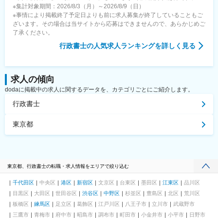
※集計対象期間：2026/8/3（月）～2026/8/9（日）
※事情により掲載終了予定日よりも前に求人募集が終了していることもご
ざいます。その場合は当サイトから応募はできませんので、あらかじめご
了承ください。
行政書士
の人気求人ランキングを詳しく見る
求人の傾向
dodaに掲載中の求人に関するデータを、カテゴリごとにご紹介します。
行政書士
東京都
東京都、行政書士の転職・求人情報をエリアで絞り込む
千代田区
中央区
港区
新宿区
文京区
台東区
墨田区
江東区
品川区
目黒区
大田区
世田谷区
渋谷区
中野区
杉並区
豊島区
北区
荒川区
板橋区
練馬区
足立区
葛飾区
江戸川区
八王子市
立川市
武蔵野市
三鷹市
青梅市
府中市
昭島市
調布市
町田市
小金井市
小平市
日野市