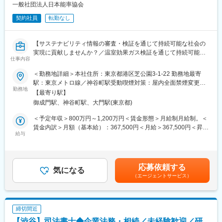
・戸籍収集および内容精査
一般社団法人日本能率協会
・建設業許可申請（新規・更新・経営事項審査）
契約社員
転勤なし
・医療法人設立支援、定款変更、各種届出
・クライアントとの打ち合わせ、行政窓口との折衝
【サステナビリティ情報の審査・検証を通じて持続可能な社会の
■職務の特徴／魅力
実現に貢献しませんか？／温室効果ガス検証を通じて持続可能な
本ポジションの最大の特徴は、税理士法人と同一オフィスで働く
仕事内容
社会の実現に貢献】
環境にあります。日常的に税理士や社労士などの専門家と情報共
＜勤務地詳細＞本社住所：東京都港区芝公園3-1-22 勤務地最寄
有が可能で、案件ごとに密に連携しながら顧客へ最適な提案を行
■仕事内容
駅：東京メトロ線／神谷町駅受動喫煙対策：屋内全面禁煙変更の
うことができます。また、クロスセルも活発で、行政書士業務に
温室効果ガスをはじめとしたサステナビリティ情報の審査・検証
勤務地
範囲：会社の定める事業所
とどまらず、税務・労務領域まで含めたトータル支援に携われる
【最寄り駅】
ならびに顧客管理や事業運営をご担当いただきます。
ため、市場価値の高いスキルを身につけることが可能です。
御成門駅、神谷町駅、大門駅(東京都)
温室効果ガス排出量、環境・社会情報などを第三者の立場として
確認し、データの透明性/信頼性を高め、持続可能な社会の実現に
＜予定年収＞800万円～1,200万円＜賃金形態＞月給制月給制。＜
■配属部門
貢献します。
賃金内訳＞月額（基本給）：367,500円＜月給＞367,500円＜昇給
グループ全体で多数の有資格者が在籍しており、行政書士単体で
給与
有無＞有＜残業手当＞有＜給与補足＞賞与実績:年2回(6月、12
はなく多職種連携で業務を進めます。風通しが良く、役職や年次
温室効果ガス排出量・吸収量の第三者検証（JAB認定の検証機
月)。交通費別途支給。賃金はあくまでも目安の金額であり、選考
に関係なく相談しやすい風土があり、実務面での不明点や判断に
関）業務として以下を実施しております。
を通じて上下する可能性があります。月給(月額)は固定手当を含め
迷う場面でも迅速に解決できる環境です。
・情報開示された温室効果ガス排出量のスコープ1,2,3検証
た表記です。
応募依頼する
・JCM (2国間クレジット)
気になる
■企業の特徴／魅力
（エージェントサービス）
・J-クレジット制度(排出源・吸収源)
同法人は急成長中の税理士法人グループの一員として、2030年ま
・東京都「総量削減義務と排出量取引制度」、埼玉県「目標設定
でに全国10拠点展開を目指しています。成長フェーズにあるた
型排出量取引制度」
め、組織づくりにも関与できる機会があり、単なる実務担当にと
・GXリーグ、カーボン・オフセット制度、カーボン・ニュートラ
どまらずキャリアアップを実現できます。また、スキルアップ支
締切間近
ル制度等
援制度や柔軟な働き方制度も整備されており、専門性と働きやす
【渋谷】司法書士◆企業法務・相続／未経験歓迎／研