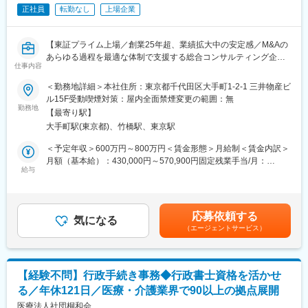
・タックスチーム、法務チーム、HR、外部専門家と連携した包括
正社員
転勤なし
上場企業
ソリューションの提供
・海外就労許可などの調査業務
＜許認可業務＞
【東証プライム上場／創業25年超、業績拡大中の安定感／M&Aの
・対日投資に係る許認可のアセスメント
あらゆる過程を最適な体制で支援する総合コンサルティング企
・各種許認可の申請業務
仕事内容
業】
■業務概要：
＜勤務地詳細＞本社住所：東京都千代田区大手町1-2-1 三井物産ビ
変更の範囲：会社の定める業務
【専門分野を活かしM&Aをサポート】
ル15F受動喫煙対策：屋内全面禁煙変更の範囲：無
・クロージングまでのM&A関連のリーガルチェック、クオリティ
勤務地
【最寄り駅】
マネジメント
大手町駅(東京都)、竹橋駅、東京駅
・コンサルタントからのディールにおける論点・法務相談
・各専門家（弁護士、会計士、税理士、社会保険労務士など）と
＜予定年収＞600万円～800万円＜賃金形態＞月給制＜賃金内訳＞
の連携
月額（基本給）：430,000円～570,900円固定残業手当/月：
給与
71,700円～95,100円（固定残業時間20時間0分/月）超過した時間
◎ご経験に応じて、お任せする業務を決定致します。
外労働の残業手当は追加支給＜月給＞501,700円～666,000円（一
◎未経験業務については、メンバーがフォロー致しますのでご安
律手当を含む）＜昇給有無＞有＜残業手当＞有＜給与補足＞月額
心ください。
固定給＝基本給等月額＋固定残業手当※賞与年1回（業績連動、及
応募依頼する
気になる
び人事評価による賞与支給を予定）※昇給年１回※固定残業手当
（エージェントサービス）
■組織構成
（20時間相当分/月）を残業の有無に関わらず支給 実際の残業時
業務支援部:部長1名、メンバー７名
間がそれを超過した場合には、別途超過残業代を支給※経験・能
力・前職給与を考慮いたします。賃金はあくまでも目安の金額で
変更の範囲：会社の定める業務
あり、選考を通じて上下する可能性があります。月給(月額)は固定
【経験不問】行政手続き事務◆行政書士資格を活かせ
手当を含めた表記です。
る／年休121日／医療・介護業界で90以上の拠点展開
医療法人社団桐和会