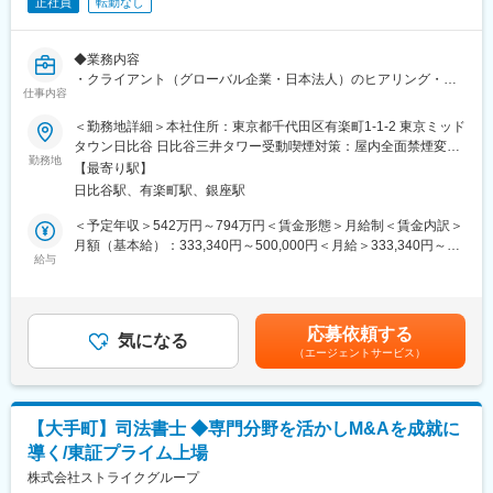
正社員
転勤なし
◆業務内容
・クライアント（グローバル企業・日本法人）のヒアリング・現
仕事内容
状分析と在留資格戦略策定
・申請書、理由書など各種書類の作成
＜勤務地詳細＞本社住所：東京都千代田区有楽町1-1-2 東京ミッド
・出入国在留管理庁との提出・折衝・進捗管理、追加資料要請へ
タウン日比谷 日比谷三井タワー受動喫煙対策：屋内全面禁煙変更
の対応
勤務地
の範囲：会社の定める事業所（リモートワーク含む）
【最寄り駅】
・書類翻訳
日比谷駅、有楽町駅、銀座駅
・認証手配及び代理申請
・海外EY拠点や税務チームと協働した支援（例：二重課税対策や
＜予定年収＞542万円～794万円＜賃金形態＞月給制＜賃金内訳＞
赴任者給与体系の調整支援）
月額（基本給）：333,340円～500,000円＜月給＞333,340円～
・海外赴任先のコンプライアンス調査、リスク評価レポート作成
給与
500,000円＜昇給有無＞有＜残業手当＞有＜給与補足＞※給与詳細
は経験・能力を考慮の上、決定※上記予定年収は残業代・各種賞与
◆事業・サービス内容
を含む見込みの金額です賃金はあくまでも目安の金額であり、選
＜インバウンドイミグレーション＞
考を通じて上下する可能性があります。月給(月額)は固定手当を含
応募依頼する
・海外から日本への赴任者・外国人社員の在留資格（ビザ）取
気になる
めた表記です。
（エージェントサービス）
得・更新支援
・戦略立案～申請書類作成・追加資料対応～入国管理局折衝まで
のフルサポート
・入管法をはじめとする法令調査
【大手町】司法書士 ◆専門分野を活かしM&Aを成就に
＜アウトバウンドイミグレーション＞
導く/東証プライム上場
・日本から海外への赴任者・出張者の海外就労許可、ビザ等の取
得・更新に係るコーディネーション
株式会社ストライクグループ