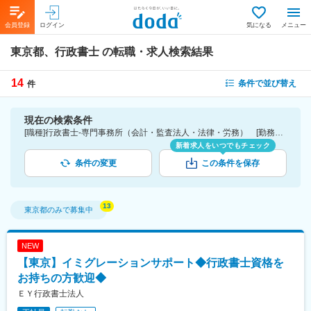
会員登録
ログイン
気になる
メニュー
東京都、行政書士
の転職・求人検索結果
14
条件で並び替え
件
現在の検索条件
[職種]行政書士-専門事務所（会計・監査法人・法律・労務） [勤務地]東京都
新着求人をいつでもチェック
条件の変更
この条件を保存
東京都
のみで募集中
NEW
【東京】イミグレーションサポート◆行政書士資格を
お持ちの方歓迎◆
ＥＹ行政書士法人