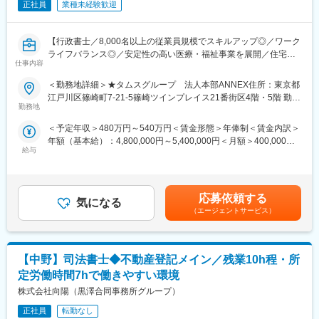
【ポジションの魅力】
正社員
業種未経験歓迎
■成長企業の躍進を支える大切なポジションです。タムスグループ
の柱である医療、介護、保育は行政とのやり取りや各種申請が事
【行政書士／8,000名以上の従業員規模でスキルアップ◎／ワーク
業の開始にも継続にも非常に重要です。
ライフバランス◎／安定性の高い医療・福祉事業を展開／住宅手
■部署の業務上、スピード感を重視しているため、自ら動ける方・
仕事内容
当・退職金制度有】
自身の成長とともに会社を作り上げていきたいという前向きな方
を歓迎します。
＜勤務地詳細＞★タムスグループ 法人本部ANNEX住所：東京都
【求人概要】
江戸川区篠崎町7-21-5篠崎ツインプレイス21番街区4階・5階 勤務
病院、介護施設、保育園など約90の医療・福祉施設を運営するタ
【従業員構成】
勤務地
地最寄駅：都営新宿線／篠崎駅受動喫煙対策：屋内全面禁煙変更
ムスグループにて、定款変更、行政申請など行政手続きのお仕事
＼活躍の場を多数ご用意しています／
の範囲：会社の定める事業所
＜予定年収＞480万円～540万円＜賃金形態＞年俸制＜賃金内訳＞
をお任せします。
■東京・埼玉・千葉に複数の病院・クリニック・介護施設・保育園
年額（基本給）：4,800,000円～5,400,000円＜月額＞400,000円
を運営しているため、活躍の場が多いことも当グループの特徴で
給与
～450,000円（12分割）＜昇給有無＞有＜残業手当＞無＜給与補
【業務詳細】
す。今後も事業拡大の予定があり、専門知識やスキルを持つ方、
足＞※給与は資格・経験・スキルに応じて算定いたします。※賞
医療法人、社会福祉法人の行政手続き全般、総務課全般マネジメ
新しいことに挑戦したい方を募集中です！
与：年俸制につき賞与の支給なし■モデル年収：・年収600万円
ントなどをお任せします。
■タムスグループでは、年齢や性別に関わらず8,000名以上の職員
（入社10年目／課長）賃金はあくまでも目安の金額であり、選考
■医療法人の定款変更認可申請、役員変更届
が在籍しており、外国人職員や女性管理職も多数活躍していま
応募依頼する
気になる
を通じて上下する可能性があります。月給(月額)は固定手当を含め
■社会福祉法人の法人運営業務（理事会・評議員会議事録の作成
す。
（エージェントサービス）
た表記です。
等）
副業OK、WワークOK、ブランクOKです。U・Iターンでご入社い
■福祉医療機構への報告
ただいた方も多くいます。多様な働き方を応援するタムスグルー
■監査対応
プで、あなたの力を活かしてください。
【中野】司法書士◆不動産登記メイン／残業10h程・所
■未収金対応
※リモートワーク不可
■総務課全般マネジメント業務
定労働時間7hで働きやすい環境
■総務課長補佐業務
変更の範囲：会社の定める業務
株式会社向陽（黒澤合同事務所グループ）
■その他総務課業務 他
正社員
転勤なし