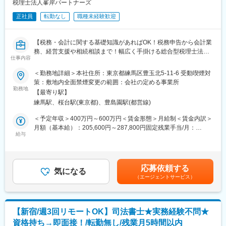
税理士法人峯岸パートナーズ
でもが分かりやすい言葉で親身になって聞いてくれる、というの
■職場環境：
が評判です◎
正社員
転勤なし
職種未経験歓迎
・20代～30代中心のチーム構成
・少人数の落ち着いた職場
■組織体制
・分からないことはすぐに聞ける雰囲気なので、未経験の方も安
・代表弁護士が経営および業務全般を担当、スタッフ2名が事務補
【税務・会計に関する基礎知識があればOK！税務申告から会計業
心してスタートできます。
助やアシスタントを行っております。
務、経営支援や相続相談まで！幅広く手掛ける総合型税理士法人
仕事内容
・採用後は各分野（法律、労務、税務）の専門家がそろうこと
◎資格取得支援あり／所定労働7.5h／年休120日】
■当社について
で、ワンストップ型サービスを目指す体制に移行予定。
＜勤務地詳細＞本社住所：東京都練馬区豊玉北5-11-6 受動喫煙対
当社は、不動産に関するあらゆるニーズにワンストップで対応す
■業務概要
策：敷地内全面禁煙変更の範囲：会社の定める事業所
る総合不動産会社です。
変更の範囲：会社の定める業務
当社は法人・個人事業主を中心に、税務・会計・経営支援に関す
勤務地
「買う・売る・活かす・つなぐ・守る」という不動産の全フェー
【最寄り駅】
る総合サービスを提供しています。
ズを、8つの専門サービスでトータルサポートし、お客様に最適な
練馬駅、桜台駅(東京都)、豊島園駅(都営線)
申告書作成ができる人材や今後の組織の成長を担う次世代人材の
ソリューションを提供しています。
確保が急務であるため、育成前提で間口を広げ、将来の事務所を
＜予定年収＞400万円～600万円＜賃金形態＞月給制＜賃金内訳＞
単なる取引にとどまらず、不動産を「人の想い」と「街の未来」
担う方を募集しております。
月額（基本給）：205,600円～287,800円固定残業手当/月：
をつなぐ重要な価値と捉え、誠実さを軸に事業を展開。
給与
44,400円～62,200円（固定残業時間30時間0分/月）超過した時間
スピード・安心・最適解を提供することで、多くのお客様から信
■業務詳細
外労働の残業手当は追加支給＜月給＞250,000円～350,000円（一
頼を得ています。
税理士補助として、各種申告書作成をはじめ、クライアント対応
律手当を含む）＜昇給有無＞有＜残業手当＞有賃金はあくまでも
や将来的なフロント業務まで、幅広い業務に携わっていただきま
目安の金額であり、選考を通じて上下する可能性があります。月
応募依頼する
す。
気になる
給(月額)は固定手当を含めた表記です。
変更の範囲：会社の定める業務
（エージェントサービス）
＜まずお任せしたい＞
・法人および個人の各種税務申告書の作成・レビュー
・記帳代行、決算書作成
【新宿/週3回リモートOK】司法書士★実務経験不問★
・給与計算や管理会計アドバイザリー
資格持ち→即面接！/転勤無し/残業月5時間以内
・税務代理、税務調査対応