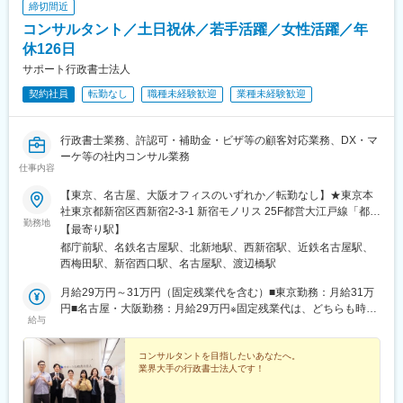
締切間近
できる点も特長です。顧客や他士業との協働を通じ、実務家とし
■組織構成
コンサルタント／土日祝休／若手活躍／女性活躍／年
ての視野が広がります。
配属先の部署は中途入社者が多く、他業界出身者も活躍中してい
■働く環境
休126日
ます。思いやりのある社員が多く困っている人がいたら助け合う
全国に拠点を持つ士業グループの一員として、体系化されたノウ
風土です。
サポート行政書士法人
ハウと相談しやすい体制があります。旧来の慣習にとらわれない
契約社員
転勤なし
職種未経験歓迎
業種未経験歓迎
合理的な運営です。
■働き方
変更の範囲：会社の定める業務
・業務効率を重視し、早く終えることを評価
行政書士業務、許認可・補助金・ビザ等の顧客対応業務、DX・マ
・21時以降の残業禁止ルール
ーケ等の社内コンサル業務
・専門職に集中できる分業体制
仕事内容
■キャリアパス
実務を通じて専門領域を深め、将来的には独立や拠点責任者など
【東京、名古屋、大阪オフィスのいずれか／転勤なし】★東京本
多様な選択肢があります。成果と成長が評価に反映される設計で
社東京都新宿区西新宿2-3-1 新宿モノリス 25F都営大江戸線「都庁
勤務地
す。
前駅」徒歩5分都営新宿線「新宿駅」徒歩5分JR「新宿駅」サザン
【最寄り駅】
■企業魅力
テラス口(甲州街道方面)徒歩9分★名古屋支店愛知県名古屋市中村
都庁前駅、名鉄名古屋駅、北新地駅、西新宿駅、近鉄名古屋駅、
全国規模で五士業が連携するワンストップ体制を持ち、中小・ベ
区名駅南1-24-30 三井ビルディング本館 18F各線「名古屋駅」徒
西梅田駅、新宿西口駅、名古屋駅、渡辺橋駅
ンチャー企業を継続的に支援しています。
歩7分★大阪支店大阪府大阪市北区堂島1-6-20 堂島アバンザ 6F大
阪メトロ 四つ橋線「西梅田駅」南口徒歩2分JR東西線「北新地
月給29万円～31万円（固定残業代を含む）■東京勤務：月給31万
変更の範囲：会社の定める業務
駅」西口徒歩3分※受動喫煙対策:事務所内禁煙
円■名古屋・大阪勤務：月給29万円※固定残業代は、どちらも時間
給与
外労働の有無に関わらず一律で23.4時間分を、月4万円支給上記を
超える時間外労働分は追加で支給※正社員登用制度あり（※1年後
が目安）
コンサルタントを目指したいあなたへ。
業界大手の行政書士法人です！