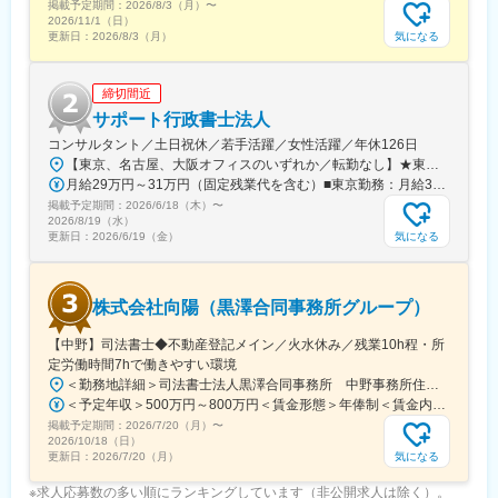
掲載予定期間：
2026/8/3（月）
〜
2026/11/1（日）
気になる
更新日：
2026/8/3（月）
締切間近
サポート行政書士法人
コンサルタント／土日祝休／若手活躍／女性活躍／年休126日
【東京、名古屋、大阪オフィスのいずれか／転勤なし】★東京本社東京都新宿区西新宿2-3-1 新宿モノリス 25F都営大江戸線「都庁前駅」徒歩5分都営新宿線「新宿駅」徒歩5分JR「新宿駅」サザンテラス口(甲州街道方面)徒歩9分★名古屋支店愛知県名古屋市中村区名駅南1-24-30 三井ビルディング本館 18F各線「名古屋駅」徒歩7分★大阪支店大阪府大阪市北区堂島1-6-20 堂島アバンザ 6F大阪メトロ 四つ橋線「西梅田駅」南口徒歩2分JR東西線「北新地駅」西口徒歩3分※受動喫煙対策:事務所内禁煙
月給29万円～31万円（固定残業代を含む）■東京勤務：月給31万円■名古屋・大阪勤務：月給29万円※固定残業代は、どちらも時間外労働の有無に関わらず一律で23.4時間分を、月4万円支給上記を超える時間外労働分は追加で支給※正社員登用制度あり（※1年後が目安）
掲載予定期間：
2026/6/18（木）
〜
2026/8/19（水）
気になる
更新日：
2026/6/19（金）
株式会社向陽（黒澤合同事務所グループ）
【中野】司法書士◆不動産登記メイン／火水休み／残業10h程・所
定労働時間7hで働きやすい環境
＜勤務地詳細＞司法書士法人黒澤合同事務所 中野事務所住所：東京都中野区中野４－４－１１ 第12南日本ビル勤務地最寄駅：JR線／中野駅受動喫煙対策：敷地内全面禁煙変更の範囲：無
＜予定年収＞500万円～800万円＜賃金形態＞年俸制＜賃金内訳＞年額（基本給）：5,000,000円～8,000,000円＜月額＞416,666円～666,666円（12分割）＜昇給有無＞有＜残業手当＞有＜給与補足＞・昇給：随時・通勤交通費：実費支給（上限あり）・賞与：なし（年俸制のため）賃金はあくまでも目安の金額であり、選考を通じて上下する可能性があります。月給(月額)は固定手当を含めた表記です。
掲載予定期間：
2026/7/20（月）
〜
2026/10/18（日）
気になる
更新日：
2026/7/20（月）
※求人応募数の多い順にランキングしています（非公開求人は除く）。