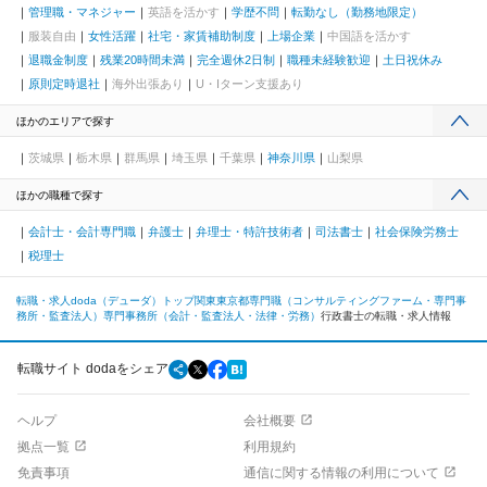
管理職・マネジャー
英語を活かす
学歴不問
転勤なし（勤務地限定）
服装自由
女性活躍
社宅・家賃補助制度
上場企業
中国語を活かす
退職金制度
残業20時間未満
完全週休2日制
職種未経験歓迎
土日祝休み
原則定時退社
海外出張あり
U・Iターン支援あり
ほかのエリアで探す
茨城県
栃木県
群馬県
埼玉県
千葉県
神奈川県
山梨県
ほかの職種で探す
会計士・会計専門職
弁護士
弁理士・特許技術者
司法書士
社会保険労務士
税理士
転職・求人doda（デューダ）トップ
関東
東京都
専門職（コンサルティングファーム・専門事
務所・監査法人）
専門事務所（会計・監査法人・法律・労務）
行政書士の転職・求人情報
転職サイト dodaをシェア
ヘルプ
会社概要
拠点一覧
利用規約
免責事項
通信に関する情報の利用について