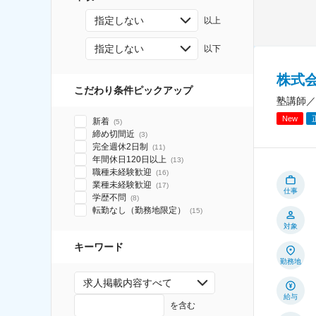
指定しない
以上
指定しない
以下
株式
こだわり条件ピックアップ
塾講師／
New
新着
(
5
)
締め切間近
(
3
)
完全週休2日制
(
11
)
年間休日120日以上
(
13
)
職種未経験歓迎
(
16
)
業種未経験歓迎
(
17
)
仕事
学歴不問
(
8
)
転勤なし（勤務地限定）
(
15
)
対象
キーワード
勤務地
求人掲載内容すべて
給与
を含む