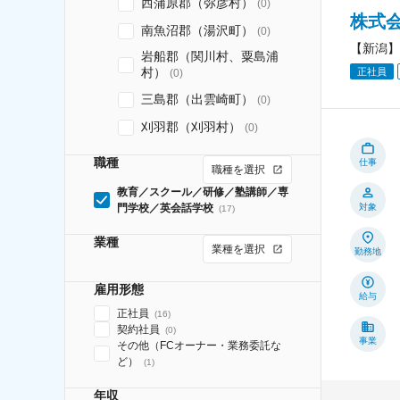
西蒲原郡（弥彦村）
(
0
)
株式
南魚沼郡（湯沢町）
(
0
)
【新潟】
岩船郡（関川村、粟島浦
村）
正社員
(
0
)
三島郡（出雲崎町）
(
0
)
刈羽郡（刈羽村）
(
0
)
職種
仕事
職種を選択
教育／スクール／研修／塾講師／専
門学校／英会話学校
対象
(
17
)
業種
業種を選択
勤務地
雇用形態
給与
正社員
(
16
)
契約社員
(
0
)
事業
その他（FCオーナー・業務委託な
ど）
(
1
)
年収