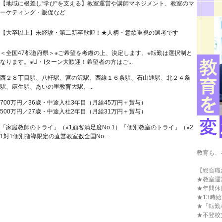
【地域に根差し“学び“を支える】教室運営や講師マネジメント、教室のマ
ーケティング・販促など
【大卒以上】未経験・第二新卒歓迎！★人柄・意欲重視の選考です
＜全国47都道府県＞※ご希望を考慮の上、決定します。※転勤は選択制と
なります。※U・Iターン大歓迎！希望者の方はご...
西２８丁目駅、八軒駅、宮の沢駅、西線１６条駅、石山通駅、北２４条
駅、麻生駅、あいの里教育大駅、...
700万円／36歳・中途入社3年目（月給45万円＋賞与）
500万円／27歳・中途入社2年目（月給31万円＋賞与）
「家庭教師のトライ」（※1顧客満足度No.1）「個別教室のトライ」（※2
1対1個別指導限定の直営教室数全国No....
教育も、
【総合職
★教室運
★年間休
★13時
★「転勤
★不登校