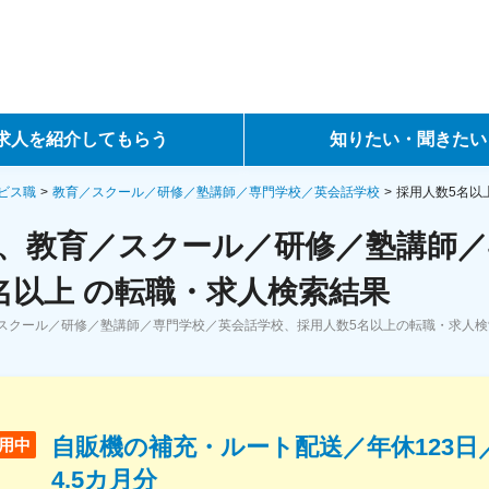
求人を紹介してもらう
知りたい・聞きたい
ントサービス
転職ノウハウ
ビス職
教育／スクール／研修／塾講師／専門学校／英会話学校
採用人数5名以
、教育／スクール／研修／塾講師／
サービス
データで見る転職
名以上 の転職・求人検索結果
ーエージェントサービス
コラム・インタビュー
スクール／研修／塾講師／専門学校／英会話学校、採用人数5名以上の転職・求人
。
転職Q&A
自販機の補充・ルート配送／年休123日
用中
4.5カ月分