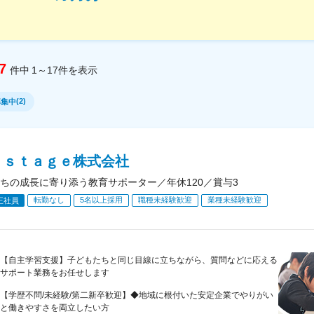
7
件中
1～17
件
を表示
(
2
)
募集中
ｄｓｔａｇｅ株式会社
ちの成長に寄り添う教育サポーター／年休120／賞与3
転勤なし
5名以上採用
職種未経験歓迎
業種未経験歓迎
正社員
【自主学習支援】子どもたちと同じ目線に立ちながら、質問などに応える
サポート業務をお任せします
【学歴不問/未経験/第二新卒歓迎】◆地域に根付いた安定企業でやりがい
と働きやすさを両立したい方