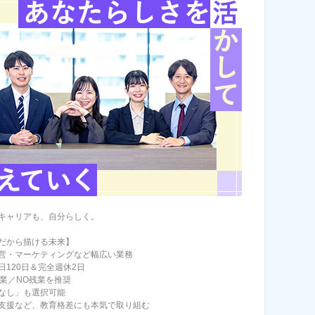
キャリアも、自分らしく。
だから描ける未来】
営・マーケティングなど幅広い業務
日120日＆完全週休2日
始業／NO残業を推奨
なし」も選択可能
支援など、教育格差にも本気で取り組む