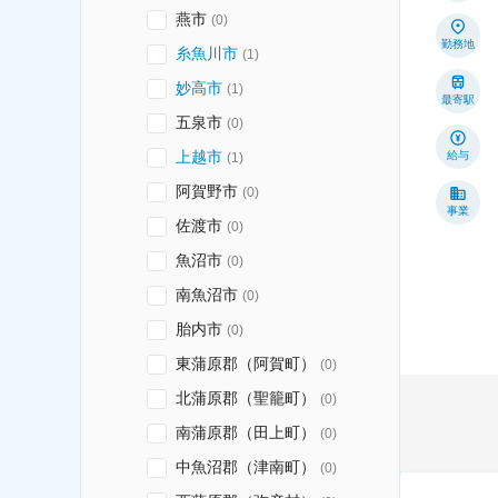
燕市
(
0
)
勤務地
糸魚川市
(
1
)
妙高市
(
1
)
最寄駅
五泉市
(
0
)
上越市
給与
(
1
)
阿賀野市
(
0
)
事業
佐渡市
(
0
)
魚沼市
(
0
)
南魚沼市
(
0
)
胎内市
(
0
)
東蒲原郡（阿賀町）
(
0
)
北蒲原郡（聖籠町）
(
0
)
南蒲原郡（田上町）
(
0
)
中魚沼郡（津南町）
(
0
)