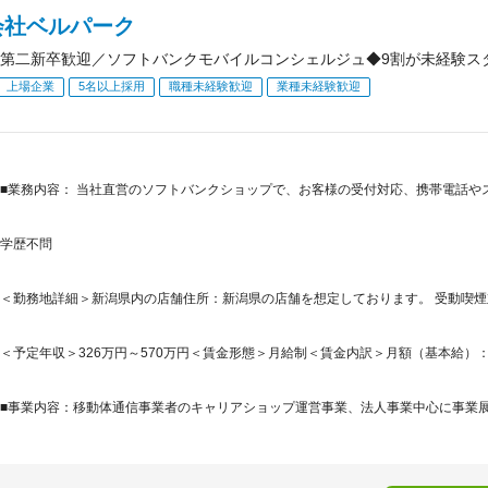
会社ベルパーク
第二新卒歓迎／ソフトバンクモバイルコンシェルジュ◆9割が未経験スタ
上場企業
5名以上採用
職種未経験歓迎
業種未経験歓迎
■業務内容： 当社直営のソフトバンクショップで、お客様の受付対応、携帯電話や
学歴不問
＜勤務地詳細＞新潟県内の店舗住所：新潟県の店舗を想定しております。 受動喫
＜予定年収＞326万円～570万円＜賃金形態＞月給制＜賃金内訳＞月額（基本給）：187,0
■事業内容：移動体通信事業者のキャリアショップ運営事業、法人事業中心に事業展開