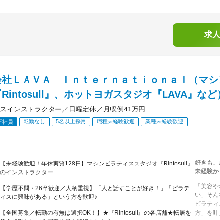
求人
会社ＬＡＶＡ Ｉｎｔｅｒｎａｔｉｏｎａｌ（マシ
Rintosull』、ホットヨガスタジオ『LAVA』など
スインストラクター／日曜定休／月収例41万円
転勤なし
5名以上採用
職種未経験歓迎
業種未経験歓迎
正社員
好きも、
【未経験歓迎！年休実質128日】マシンピラティススタジオ『Rintosull』
未経験か
のインストラクター
「美容や
【学歴不問・26卒歓迎／人柄重視】「人と話すことが好き！」「ピラテ
い」そん
ィスに興味がある」という方を歓迎♪
ピラティ
【全国募集／転勤の有無は選択OK！】★『Rintosull』の各店舗★転居を
方」を叶