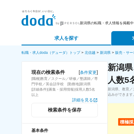
新潟県の転職・求人情報を掲載中
求人を探す
詳細条件から探す
エージェ
転職・求人doda（デューダ）トップ
北信越
新潟県
販売・サー
新潟県
新着求人から探す
スカウト
[
]
現在の検索条件
条件変更
人数5
[職種]教育／スクール／研修／塾講師／専
求人特集から探す
パートナ
門学校／英会話学校 [勤務地]新潟県
新潟県、教育／
[詳細条件](募集・採用情報)採用人数5名
込みができます
以上
詳細を見る
検索条件を保存
積極採
基本条件