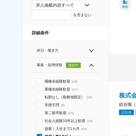
求人掲載内容すべて
事業
を含まない
詳細条件
休日・働き方
募集・採用情報
選択中
職種未経験歓迎
(
16
)
業種未経験歓迎
(
17
)
株式
転勤なし（勤務地限定）
(
15
)
総合職（
学歴不問
(
8
)
正社員
第二新卒歓迎
(
15
)
社会人経験10年以上歓迎
(
14
)
急募！入社まで1カ月
(
14
)