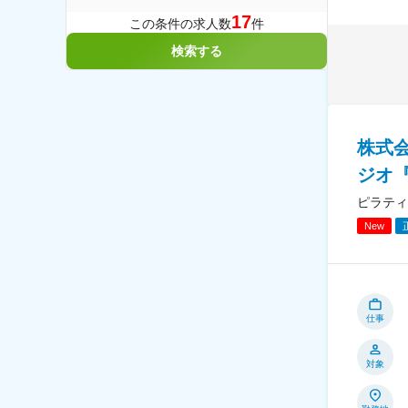
17
この条件の求人数
件
検索する
株式
ジオ『
ピラティ
New
仕事
対象