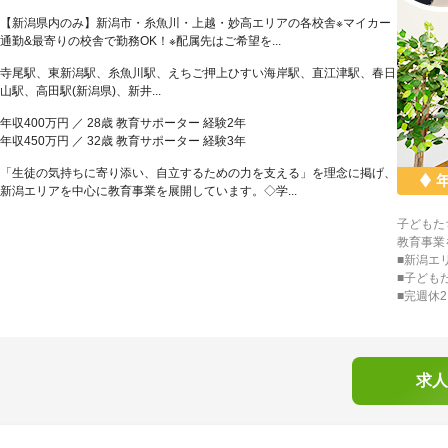
【新潟県内のみ】新潟市・糸魚川・上越・妙高エリアの各校舎※マイカー
通勤&最寄りの校舎で勤務OK！※配属先はご希望を...
寺尾駅、東新潟駅、糸魚川駅、えちご押上ひすい海岸駅、直江津駅、春日
山駅、高田駅(新潟県)、新井...
年収400万円 ／ 28歳 教育サポーター 経験2年
年収450万円 ／ 32歳 教育サポーター 経験3年
「生徒の気持ちに寄り添い、自立するための力を支える」を理念に掲げ、
新潟エリアを中心に教育事業を展開しています。◇学...
子どもた
教育事業
■新潟エ
■子ども
■完週休
求人