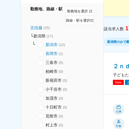
勤務地、路線・駅
勤務地を選択
路線・駅を選択
1
北信越
(
25
)
該当求人数
新潟県
(
17
)
新潟県のみで
新潟市
(
12
)
長岡市
(
1
)
三条市
(
0
)
２ｎ
柏崎市
(
0
)
子どもた
新発田市
(
0
)
New
小千谷市
(
0
)
加茂市
(
0
)
十日町市
(
0
)
仕事
見附市
(
0
)
村上市
(
0
)
対象