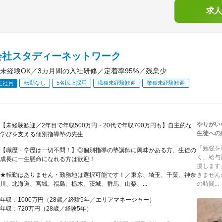
求人
会社スタディーネットワーク
未経験OK／3カ月間の入社研修／定着率95%／残業少
転勤なし
5名以上採用
職種未経験歓迎
業種未経験歓迎
正社員
やりがい
【未経験歓迎／2年目で年収500万円・20代で年収700万円も】自主的な
生徒への
学びを支える個別指導塾の先生
「勉強を
【職歴・学歴は一切不問！】◎個別指導の塾講師に興味がある方、生徒の
く、給与
成長に一生懸命になれる方は歓迎！
援します
★転勤はありません・勤務地は選択可能です！／東京、埼玉、千葉、神奈
きません
川、北海道、宮城、福島、栃木、茨城、群馬、山梨、...
の時間...
年収：1000万円（28歳／経験5年／エリアマネージャー）
年収：720万円（28歳／経験5年）