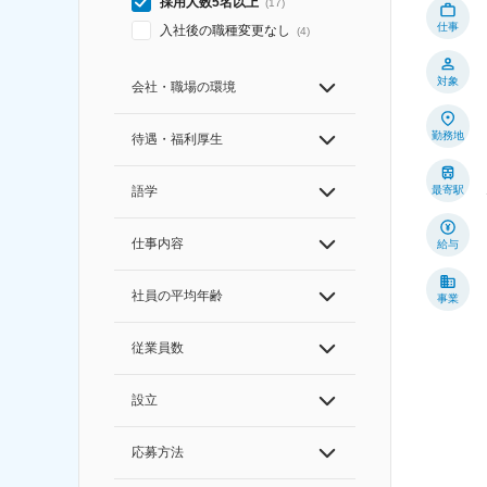
採用人数5名以上
(
17
)
仕事
入社後の職種変更なし
(
4
)
対象
会社・職場の環境
勤務地
待遇・福利厚生
最寄駅
語学
仕事内容
給与
社員の平均年齢
事業
従業員数
設立
応募方法