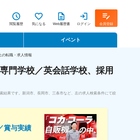
閲覧履歴
気になる
Web履歴書
ログイン
会員登録
イベント
転職イベント・転職セミナー
上の転職・求人情報
専門学校／英会話学校、採用
転職フェア
転職セミナー動画
検索結果です。新潟市、長岡市、三条市など、左の求人検索条件にて絞
／賞与実績