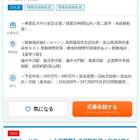
（1）成果を出しやすい環境：
平均して月間約30～40件の商談に対して、成約率は約50％！
正社員
職種未経験歓迎
業種未経験歓迎
成果を出した分は、インセンティブで還元（年平均60万）。個人
ノルマではなく店舗全体で売上目標を設定しています。
～事業拡大中の安定企業／残業20時間以内／第二新卒・未経験歓
（2）年齢や経験にかかわらず、スピード昇給・昇格が可能：
迎～
仕事内容
定性＋定量の両面で明確な評価基準を設定。「次に何ができれば
良いか」が明確にあり、自身の実績や頑張りがダイレクトに評価
■業務概要／募集背景
＜勤務地詳細1＞ローソン 高岡蓮花寺北店住所：富山県高岡市蓮
されます。
成長を続けるアミューズメント企業のFC運営課が経営するコンビ
花寺８０１ 受動喫煙対策：敷地内喫煙可能場所あり＜勤務地詳細
ニの店舗運営の業務をお任せします。
勤務地
2＞ローソン 富山田中町店住所：富山県富山市田中町１丁目３ー
【最寄り駅】
（3） 圧倒的な知名度、豊富な商品数により得られる商談機会の
今回は組織強化のための募集となります。
２２ 勤務地最寄駅：富山地方鉄道本線／新庄田中駅受動喫煙対
越中中川駅、新庄田中駅、越中大門駅、東新庄駅、志貴野中学校
多さ：
策：敷地内喫煙可能場所あり
前駅、稲荷町駅(富山県)
安定した集客＋世界最大級の中古車データベースの保有によっ
■職務内容：
て、お客様のご要望に合わせて最適な1台を提案できます。
・接客、品出し、検品
＜予定年収＞330万円～380万円＜賃金形態＞日給月給制＜賃金内
・発注業務、売上管理、在庫管理
訳＞月額（基本給）：218,000円～247,000円/月20日間勤務想定
■福利厚生：
・アルバイトの従業員のシフト管理、教育など
給与
その他固定手当/月：12,974円～14,696円固定残業手当/月：8,109
家賃補助、社宅制度、子供手当等充実しており、健康経営優良法
円～9,185円（固定残業時間5時間0分/月）超過した時間外労働の
人2025への認定実績あり！
■組織構成
残業手当は追加支給＜想定月額＞239,083円～270,881円（一律手
11名（社員2名／パート・アルバイト9名）
当を含む）＜昇給有無＞有＜残業手当＞有＜給与補足＞■その他固
応募依頼する
■多様なキャリアパス：
気になる
定手当：固定深夜割増代40時間分※超過した時間外労働の残業時
年齢・入社歴関係なく全社員に挑戦の機会が与えられます。セー
（エージェントサービス）
■魅力ポイント
間代は追加支給■賞与：年2回（7／12月）※前年度実績2ヵ月分■昇
ルスリーダーなどで営業フロントを極めるのもよし、店舗経営者
〈働き方〉
給：年2回（4／10月）賃金はあくまでも目安の金額であり、選考
を目指せる「ストアプロ制度」、本部へのキャリアチェンジなど
・基本的には残業20時間以内です。
を通じて上下する可能性があります。月給(月額)は固定手当を含め
の選択肢も豊富。一人ひとりのなりたい姿、描きたいキャリアを
・KEIZ高岡店、富山田中店の敷地に店舗があり、広々とした駐車
た表記です。
NEW
実現できます。
場を完備しているため、車やバイクでの通勤も可能！