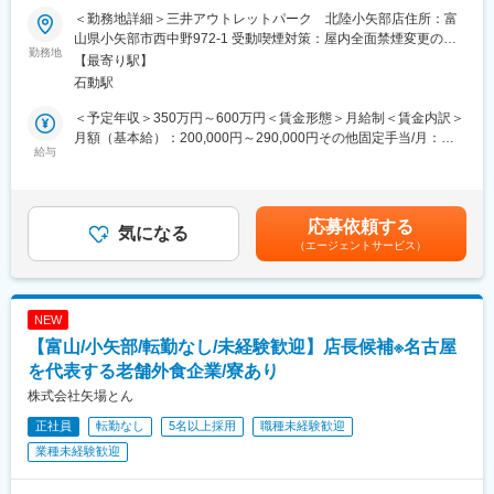
■組織構成：配属先の拠点は、工場長（40代）、工場長代理（50
☆残業10～20時間程度☆
＜勤務地詳細＞三井アウトレットパーク 北陸小矢部店住所：富
代）、社員（3名／全て20代）、製造員（6名）の計11名で構成さ
山県小矢部市西中野972-1 受動喫煙対策：屋内全面禁煙変更の範
れています。
実際に介護職から転職された39歳の方が入社し調理全般を任せれ
勤務地
囲：会社の定める事業所
【最寄り駅】
ているなど業界問わず活躍できる環境です。
石動駅
■魅力：
・当社は電線・ケーブルの専門商社である株式会社第一電材
■担当業務
＜予定年収＞350万円～600万円＜賃金形態＞月給制＜賃金内訳＞
（DID）のグループです。急成長のエレクトロニクス産業を支え
各店舗にて、キッチンスタッフとして調理などのキッチン業務を
月額（基本給）：200,000円～290,000円その他固定手当/月：
ているため、需要が伸び続けていく事業で安定性抜群です。
お願いします。まずは調理補助業務から始めて頂きます。セント
給与
10,000円＜月給＞210,000円～300,000円＜昇給有無＞有＜残業手
・優良顧客…同社の顧客は大企業と呼ばれる優良企業ばかり。例
ラルキッチンから手配される食材は第一次加工されています。し
当＞有＜給与補足＞※前職での経験を考慮し決定します。■モデル
えば、世界トップ15位に入るような、半導体を扱う大手企業にな
かし実際にお客様の手元に届く際、最高の状態で味わって頂くた
年収411万円（23歳／月収30万円）480万円（28歳／月収36万
ります。プロフェッショナルを相手に仕事をする中で、自分の裁
めにも最後の仕上げは店舗のスタッフが行います。シェフは、日
円）520万円（32歳／月収38万円）賃金はあくまでも目安の金額
応募依頼する
量で勝負することができるのは独立系商社ならではです。
本文化を継承する老舗として季節感を意識して表現し、調理の
気になる
であり、選考を通じて上下する可能性があります。月給(月額)は固
（エージェントサービス）
・チャレンジを応援する社風…同社には経験豊富な上司にすぐに
「エキスパート」を目指しております。
定手当を含めた表記です。
相談できる体制があるため、一人ひとりの成長が早く、多くの社
員が若いうちから活躍しています。意欲があれば、挑戦させる。
■キャリアパス
それが同社の魅力です。
能力や経験にもよりますが、調理スタッフとして入社頂き、約2年
NEW
でリーダー職、約4年で料理長代理職、約4年で料理長というキャ
【富山/小矢部/転勤なし/未経験歓迎】店長候補※名古屋
変更の範囲：会社の定める業務
リアを築いて頂くことができます。
を代表する老舗外食企業/寮あり
■就業環境
株式会社矢場とん
未経験から活躍できるのは就業環境を整えているためです。
正社員
転勤なし
5名以上採用
職種未経験歓迎
店舗運営の社員比率を高め1店舗あたり5～10名程度の社員が在籍
し店舗運営を行っています。
業種未経験歓迎
常にマネージャーや店長も在籍しておりしっかりサポートできる
環境を整えています。