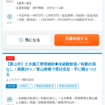
・その他年二回、人事評価による昇給機会有
［1］支店に到着、営業と一緒に顧客先に訪問
勤務地
面禁煙変更の範囲：会社の定める事業所
【最寄り駅】
・賞与有（業績による）
［2］ランチをしてから帰社／※もちろん当社持ちです！
広貫堂前駅、西中野駅、大手モール駅
・産休育休有（取得・復帰実績あり）
［3］面接
・職位ごとの評価シート
［4］スキルアップタイム見学／営業同士でスキルを高める時間で
＜予定年収＞400万円～1,000万円＜賃金形態＞月給制＜賃金内訳
・明確な評価軸
す
＞月額（基本給）：130,000円～155,000円その他固定手当/月：
・入社後は1つの店舗だけでなくキャリアアップに併せて活躍の場
※［3］［4］は前後する場合があります
給与
55,000円固定残業手当/月：78,000円～100,000円（固定残業時間
を移せる環境が整っており、スキルも役職も頑張り次第で上がる
60時間0分/月）超過した時間外労働の残業手当は追加支給＜月給
ため、長期就業が可能ですし、長期的なキャリア形成も実現可能
■こんな方へおすすめ：
＞263,000円～310,000円（一律手当を含む）＜昇給有無＞有＜残
◇家庭と仕事を両立したい方
業手当＞有＜給与補足＞年収650万円（月給31万円＋成果給＋賞
応募依頼する
■評価制度/キャリアアップについて
◇営業が嫌いなわけじゃない。ただ“働き方”が合わなくなってしま
気になる
与）／入社1年目 メンバー年収841万円（月給42万円＋成果給＋
（エージェントサービス）
店舗売上だけでなく、業務上の課題解決に向けた積極的な行動が
った
賞与）／入社2年目 メンバー年収1,156万円（月給56万円＋成果給
評価される人事評価制度を導入しております。あなたの頑張り次
◇時短勤務でもしっかり稼ぎたい
＋賞与）／入社5年目 メンバー賃金はあくまでも目安の金額であ
第で店長やマネージャーへのキャリアアップも可能。
り、選考を通じて上下する可能性があります。月給(月額)は固定手
中途入社率がほぼ100%なので、新卒社員しかステップアップでき
■仕事内容：
当を含めた表記です。
NEW
ないという事も一切ありません。
土地オーナーが所有する資産に対し、最適な土地活用の事業を提
【富山市】土木施工管理補助◆未経験歓迎／転勤出張
案するコンサルティング営業です。
変更の範囲：会社の定める業務
(1)土地オーナーへのアプローチ（リストを基にアプローチしま
なし！残業20ｈ／富山密着で受注安定・手に職をつけ
す）
る
(2)土地活用の提案をする
よこたライフ株式会社
(3)受注を獲得する
正社員
転勤なし
職種未経験歓迎
業種未経験歓迎
～～ 土地活用の提案って？ ～～
遊休地など、活用できていない土地に対しアパートやマンション
の提案をする仕事です。
～未経験大歓迎◎／転勤出張なし！公共事業・民間事業を兼ね備
街中にあるアパートやマンションはその土地およびマンションを
える幅広い実績／資格取得制度／残業20h以内～