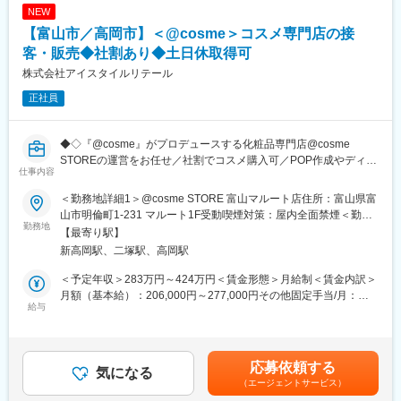
売りたいと感じている顧客にアプローチできる為、テレアポ等の
NEW
新規開拓はなく、その先の本質的な課題解決スキルを磨くことが
■当社の特徴：
【富山市／高岡市】＜@cosme＞コスメ専門店の接
可能です。
「仕事は楽しく！」を大事にする社風。それぞれの夢に向かっ
(2)リフォーム企画
客・販売◆社割あり◆土日休取得可
て、一人一人が楽しく仕事ができるよう、独自のキャリアアップ
パートナー工務店・チームと相談しながら、ターゲットに合う安
プランを構築しています。
株式会社アイスタイルリテール
心で住みやすい家を企画します。リフォーム工事は、パートナー
正社員
工務店へ依頼し、完成まで進捗確認を行ないます。
(3)販売
新しく生まれ変わった住宅の魅力をHPや販売会などを通して公開
◆◇『@cosme』がプロデュースする化粧品専門店@cosme
します。お客様にはローンの紹介など、マイホームの夢を叶える
STOREの運営をお任せ／社割でコスメ購入可／POP作成やディス
お手伝いをします。
仕事内容
プレイなどの売場づくりもお任せ／髪色自由・ネイルOK◇◆
■研修制度
＜勤務地詳細1＞@cosme STORE 富山マルート店住所：富山県富
「お客様と""運命コスメ""との出逢いを創る」をミッションに、ア
入社時研修：OJTはもちろんのこと、座学や営業同行などを通し
山市明倫町1-231 マルート1F受動喫煙対策：屋内全面禁煙＜勤務
ットコスメストアの美容部員スタッフを募集します。
勤務地
て業務に必要な基礎知識をしっかり学べます。
地詳細2＞@cosme STORE イオンモール高岡店住所：富山県高岡
【最寄り駅】
＠cosmeのブランド力を生かし、幅広いコスメアイテムのご提案
定期研修：週に1回全国の営業が集まるテレビ会議があり、良い事
市下伏間江383 イオンモール高岡 西館１F受動喫煙対策：屋内全
新高岡駅、二塚駅、高岡駅
が可能です。
例や市場の共有を行います。
面禁煙
＜予定年収＞283万円～424万円＜賃金形態＞月給制＜賃金内訳＞
【具体的な業務内容】
■仕事の魅力：
月額（基本給）：206,000円～277,000円その他固定手当/月：
■接客（カウンセリング・タッチアップ・肌測定・サンプリングな
給与
・早期にキャリアアップができる
15,000円～23,000円＜月給＞221,000円～300,000円＜昇給有無
ど）
未経験の方が新人賞受賞・早ければ3年でマネジメントに昇格する
＞有＜残業手当＞有＜給与補足＞■その他手当：店舗勤務手当：
■POP作成やコーナー作成、商品ディスプレイなどの売場づくり
など早期キャリアアップが叶う環境です。事業拡大期のため、店
15,000円～15,000円／役職手当：0円～8,000円■賞与：2回■昇
（ランキングや季節コーナーなどお客様×@cosmeを軸にした売り
長や課長など役職に就くことが叶いやすい環境です。
給：あり■時間外手当(全額支給 ※1分単位で計算）■モデル年収
応募依頼する
場づくり）
気になる
・チーム制で多くの仲間と喜びを分かち合うことができる
※北陸地区／残業代抜357万円（入社4年目 20代スタッフ）510
（エージェントサービス）
■商品発注
自分の目標達成だけでなく、エリアの目標達成に向け、切磋琢磨
万円（入社6年目 30代店長）賃金はあくまでも目安の金額であ