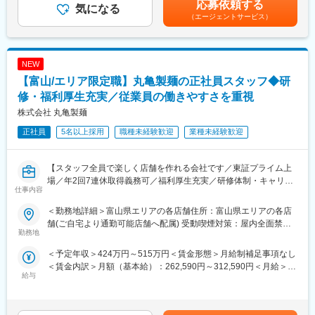
能で、ワークライフバランス◎
応募依頼する
■ノルマなし！顧客に寄り添った提案ができる環境：
気になる
社業績によりインセンティブ制度あり賃金はあくまでも目安の金
個人のノルマは無いです。自ら掲げた目標をもとに仕事を進め、
（エージェントサービス）
額であり、選考を通じて上下する可能性があります。月給(月額)は
■業務内容：
店舗全体の売り上げや顧客満足度（NPS）が評価の重要数値にな
固定手当を含めた表記です。
「丸亀製麺」各店舗の店長候補としてお任せいたします。
るため、人間関係構築力、顧客の課題を抽出し提案する力などが
具体的には、
身に付く環境です！
NEW
・調理、接客
・スタッフの教育
【富山/エリア限定職】丸亀製麺の正社員スタッフ◆研
■研修について：
・シフト作成
業務内容だけではなく 接客マナーや配属先キャリアの機種や料金
修・福利厚生充実／従業員の働きやすさを重視
・品質管理、衛生管理
プラン、サービスなどの基本知識から習得頂きます。その後は店
株式会社 丸亀製麺
地域のお客様に喜ばれる企画の立案＆実行などを、スタッフと協
舗ごとのOJTに加え、定期的な集合研修が行われる等ステップア
力して行います。
ップ支援がございます。
正社員
5名以上採用
職種未経験歓迎
業種未経験歓迎
専用のトークスクリプトや製品の勉強が出来るアプリもあり、未
■研修体制：
経験からでもご活躍いただけます。
充実した研修体制により着実にキャリアアップを目指せます
【スタッフ全員で楽しく店舗を作れる会社です／東証プライム上
※中途入社のほとんどは未経験からのスタートです。
・集合研修（2日間）：経営理念や社内規定を学び、企業理解を深
場／年2回7連休取得義務可／福利厚生充実／研修体制・キャリア
仕事内容
める
パス】
変更の範囲：会社の定める業務
・基礎研修（3ヶ月間）：店舗デビュー前に基本をしっかりと身に
麺職人／ハピカン制度による取り組み／海外や本部へのキャリア
＜勤務地詳細＞富山県エリアの各店舗住所：富山県エリアの各店
付けます
アップなど店舗責任者以外のキャリア選択も豊富！
舗(ご自宅より通勤可能店舗へ配属) 受動喫煙対策：屋内全面禁煙
・実地研修（1ヶ月～2ヶ月間／各エリアの教育指定店舗）：実際
勤務地
変更の範囲：会社の定める事業所
の店舗での営業を通じてスキルを磨きます
■業務内容：
＜予定年収＞424万円～515万円＜賃金形態＞月給制補足事項なし
「丸亀製麺」の社員として、以下業務に従事頂きます。
＜賃金内訳＞月額（基本給）：262,590円～312,590円＜月給＞
■キャリアパス：
・調理、接客
給与
262,590円～312,590円＜昇給有無＞有＜残業手当＞有＜給与補足
2028年3月までに国内1100店舗を目指しており、キャリアアップ
・スタッフの教育
＞※上記年収は平均残業時間分（30時間／月）の想定残業代を含
の機会が豊富です。
・シフト作成
んだ金額です。※残業代は超過分を1分単位で100%支給します。※
キャリアアップの例：
・品質管理、衛生管理