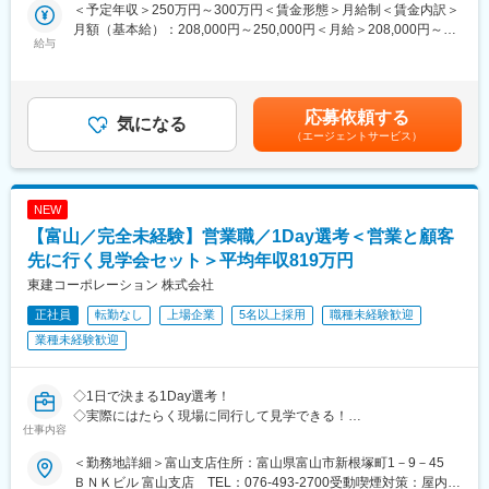
＜予定年収＞250万円～300万円＜賃金形態＞月給制＜賃金内訳＞
カーディーラーなど。アパレルや飲食店、化粧品販売から転職を
■ブランドについて：
月額（基本給）：208,000円～250,000円＜月給＞208,000円～
した女性社員も活躍中です！
誕生日・結婚記念日・入学・就職・クリスマス・バレンタインデ
給与
250,000円＜昇給有無＞有＜残業手当＞有＜給与補足＞※給与は経
ーなど、人生にはいくつもの節目や思い出の日があります。
験・能力等を考慮の上、決定します。・基本給昇給年1回（5月支
■安心の研修・就業環境：
そんな大切な日・忘れられない日の記念に、大切な人のために、
給/3,000円一律）└その他、人事評価制度による昇給機会が年2回
名刺交換や電話対応など社会人の基礎ビジネスマナーから業務に
真心を込めたプレゼントを取り扱うショップです。
あります。・賞与年1回（2月支給）※業績による※支給月から前年
応募依頼する
使用するパソコン操作や専門用語などは座学の研修でしっかり学
インポートブランド品を中心に宝飾品、時計、バッグ・財布等幅
気になる
の1月1日以前に入社STAFFが対象賃金はあくまでも目安の金額で
ぶことができます。また、実際の業務においても座学だけではな
（エージェントサービス）
広く取り揃えております。広範な商品の中から流行をいち早くキ
あり、選考を通じて上下する可能性があります。月給(月額)は固定
く、研修センターで研修を受け、実務をおこなっていただきま
ャッチし商品選定、販売しております。
手当を含めた表記です。
す。取得できる資格は80種類以上あります。
■業務詳細：
NEW
■キャリアパス：
・接客
【富山／完全未経験】営業職／1Day選考＜営業と顧客
まずは先輩の業務の補助からスタート頂き、慣れてきたら少しず
・アルバイトスタッフ教育
つメイン業務をお任せしていきます。当社は資格取得支援もおこ
・発注業務
先に行く見学会セット＞平均年収819万円
なっている事から、働きながら資格を取得する事も可能です。そ
・売上管理
東建コーポレーション 株式会社
して、技術者だけではなく現場での経験を活かして研修担当や本
・書類作成
社の事務職にキャリアチェンジする事も可能です。。
正社員
転勤なし
上場企業
5名以上採用
職種未経験歓迎
など、ショップ運営に関する業務全般に関わっていただきます。
業種未経験歓迎
変更の範囲：会社の定める業務
■魅力：
運営をする株式会社SIでは人事評価制度を導入しているのであな
たの頑張り次第で店長やマネージャーへのキャリアアップも可
◇1日で決まる1Day選考！
能。長く楽しく販売のお仕事を続けていける環境です。
◇実際にはたらく現場に同行して見学できる！
仕事内容
◇面接場所＝配属地だから同僚も見て雰囲気込みで決められる！
■当社の魅力
＜勤務地詳細＞富山支店住所：富山県富山市新根塚町1－9－45
・年一回の定期昇給
■1Day選考の流れ
ＢＮＫビル 富山支店 TEL：076-493-2700受動喫煙対策：屋内全