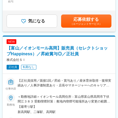
給与
22,000円～30,000円固定残業手当/月：35,212円～40,000円（固
社にて技術研修があります。
〇座学・実務に分けた充実した研修体制
定残業時間20時間0分/月）超過した時間外労働の残業手当は追加
ウィッグ・増毛技術は入社後にすべて習得可能です。
〇未経験スタート9割、資格取得で年収安定
支給＜月給＞265,212円～290,000円（一律手当を含む）＜昇給有
店舗での練習時間もしっかり確保しており、営業時間内で実施し
無＞有＜残業手当＞有＜給与補足＞■昇給：年2回 (10月.4月)■残業
ます。
■お仕事内容
応募依頼する
気になる
20ｈ超過分は支給○モデル年収例年収550万円 ／ 26歳 経験5年 ／
建物の工事に関する管理系事務職（施工管理）をお任せします。
（エージェントサービス）
※月給36万円＋賞与＋諸手当年収790万円 ／ 29歳 経験7年 ／※月
■特徴
力仕事は一切ありません。工事のスケジュールの計画立てや業者
給39万円＋賞与＋諸手当賃金はあくまでも目安の金額であり、選
完全予約制・1日3～5名対応のため、回転重視の美容室のような
の方との日程調整などを行うお仕事です。オフィスワークがメイ
考を通じて上下する可能性があります。月給(月額)は固定手当を含
体力勝負や長時間労働はありません。
ンで、PCスキルを身につけながら、20代で国家資格の取得が可能
めた表記です。
年齢やライフステージが変わっても、美容師として働き続けられ
NEW
です。
る環境です。
・オフィスワーク（書類・工事に使用する図面の整理、作成・保
【富山／イオンモール高岡】販売員（セレクトショッ
管 ）
プHappiness）／昇給賞与◎／正社員
■キャリアパス
・全体スケジュールの確認、管理
株式会社ＳＩ
一般スタイリストとして入社いただきますが、 主任（入社後4～5
・職人さんへの連絡、現場の人員状況などを確認
年程度）→ 店長（入社後5年目以降）→ エリア長／本社部門とス
・報告書等の作成・整理
正社員
転勤なし
テップアップすることが可能です。
・データ入力、電話応対等のサポートなど
店長になると500万円～800万円の年収になります。
■働き方：
【正社員採用／面接1回／昇給・賞与あり／産休育休取得・復帰実
変更の範囲：会社の定める業務
土日祝休みが基本で、プロジェクトが終われば有給休暇をまとめ
績あり／人事評価制度あり・店長やマネージャーへのキャリアア
仕事内容
てとる社員もいます。土日祝休みだと家族や友達と旅行に行った
ップ可能】
り、フェスやライブに行ったりプライベートとの両立が叶いま
＜勤務地詳細＞イオンモール高岡住所：富山県富山県高岡市下伏
す。
誕生日や記念日を彩る商品を扱うショップで、店舗運営の基礎か
間江３８３ 受動喫煙対策：敷地内喫煙可能場所あり変更の範囲：
ら学び成長できる環境です。接客の楽しさを実感しながら、努力
勤務地
会社の定める事業所
【最寄り駅】
■未経験の社員が多数活躍しています：
が評価につながる制度が整っています。将来のキャリアを描きた
新高岡駅、二塚駅、高岡駅
フリーターや大学中退から入社している社員も多数活躍していま
い方に最適な職場です。
す。事例：居酒屋ホール 、家電量販店スタッフ、自動車整備士 、