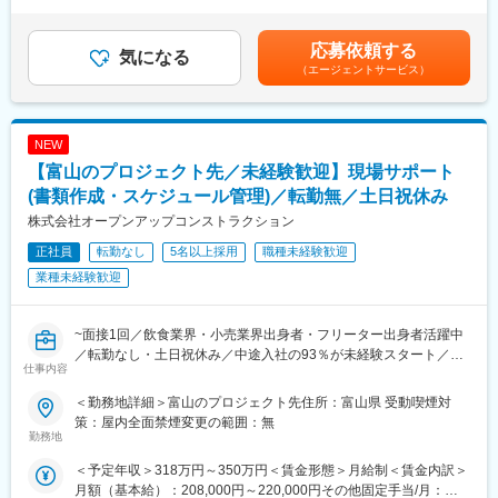
有＜残業手当＞有＜給与補足＞※上記年収とは別途、業績貢献手当
実力があればキャリアアップも早く、32歳／入社7年目で150店舗
グ・増毛施術によるスタイル提案を行います。
（売上、接客人数等により算出）が見込まれます。※その他固定手
程を統括する営業部長になった社員もいます。
「スタイルの微調整」「定期メンテナンス」を担うポジションで
当=調整手当（入社後12か月間に限り支給）※別途手当として下記
応募依頼する
また店長の先はSVのみならず、本社組織を含め個人の志向によっ
す。
気になる
付与世帯主の方：月3,000円扶養手当：配偶者月10,000円/その他3
て制限無くキャリアが広がっています。
（エージェントサービス）
人まで月5,000円■昇給：年1回■賞与：年2回賃金はあくまでも目
■業務詳細
安の金額であり、選考を通じて上下する可能性があります。月給
■連続休暇制度：
(１)カウンセリング（お悩み・ご要望のヒアリング）
(月額)は固定手当を含めた表記です。
上期・下期に１回ずつ、有休と公休合わせて7連休以上を取得可
(２)カット・カラー・セット
NEW
（その他連休制度あり※2～3連休の取得可
(３)ウィッグの調整（カット・フィッティング）
【富山のプロジェクト先／未経験歓迎】現場サポート
※その間は別店舗の社員がヘルプでくるのでしっかりお休みを取得
(４)増毛施術（編み込み・結着など）
ができます。
(５)施術内容・ご要望のデータ入力
(書類作成・スケジュール管理)／転勤無／土日祝休み
※1日あたりの担当数：3～5名
株式会社オープンアップコンストラクション
■企業説明動画：https://youtu.be/9iixii7o7rI
※完全予約制／飛び込み対応なし
正社員
転勤なし
5名以上採用
職種未経験歓迎
変更の範囲：会社の定める業務
■働きやすい環境
業種未経験歓迎
◎完全週休2日制
◎残業は月15時間程度（人事が徹底管理）
◎産休・育休取得率100％
~面接1回／飲食業界・小売業界出身者・フリーター出身者活躍中
／転勤なし・土日祝休み／中途入社の93％が未経験スタート／座
仕事内容
■こんな人に向いています
学・実務に分けた充実した研修体制／フォロー担当がマンツーマ
・美容師の仕事は好きだが、今の働き方に不安を感じている方
ンでサポート~
＜勤務地詳細＞富山のプロジェクト先住所：富山県 受動喫煙対
・結婚や出産など、ライフイベントと仕事を両立したい方
策：屋内全面禁煙変更の範囲：無
・お客様一人ひとりと、丁寧に向き合いたい方
■魅力点
勤務地
〇アルバイトや派遣社員から正社員へ！将来のキャリアを一緒に
＜予定年収＞318万円～350万円＜賃金形態＞月給制＜賃金内訳＞
■研修制度
考えます！
月額（基本給）：208,000円～220,000円その他固定手当/月：
入社後は企業・事業理解の基礎研修にくわえ、半年間で3回ほど本
〇堅苦しい志望動機は不要です！