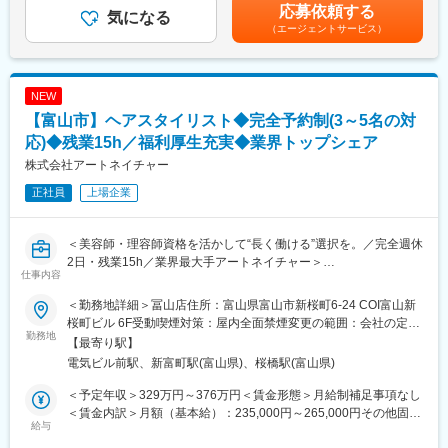
ご経験・スキルによりオファー金額が変更となる場合がありま
・1年目：新店立ち上げの店長を経験
・売上管理、発注作業など、店舗運営業務全般を担当します。
応募依頼する
気になる
す。賃金はあくまでも目安の金額であり、選考を通じて上下する
・2年目：マネージャーに昇進
現場での調理作業や店舗運営をしっかりと学んでいただきます。
（エージェントサービス）
可能性があります。月給(月額)は固定手当を含めた表記です。
・3年目：チーフマネージャーに抜擢
さらに社内公募に挑戦し、教育研修や商品開発、海外部門など他
■研修制度
部門で活躍することも可能です。
充実した研修体制により、着実にキャリアアップを目指せます。
NEW
・集合研修（2日間）：経営理念や社内規定を学び、企業理解を深
■丸亀製麺の魅力：
める
【富山市】ヘアスタイリスト◆完全予約制(3～5名の対
・お客様満足を第一に： 店長の評価は【売上/利益2割、お客様満
・基礎研修（3ヶ月間）：店舗デビュー前に基本をしっかりと身に
応)◆残業15h／福利厚生充実◆業界トップシェア
足8割】。お客様に喜んで頂くことを最優先に考えています。
付けます。
株式会社アートネイチャー
・こだわりとぬくもり：ただチェーン店を増やすのではなく、店
・実地研修（1か月～2ヶ月間／各エリアの教育指定店舗）：実際
舗ごとの「こだわり」を重視し、人でしか提供できない「ぬくも
の店舗での営業を通じてスキルを磨きます。
正社員
上場企業
り」を大切にしています。
・店長本来の業務に集中できる環境：報告業務のシステム化やオ
■未経験からのキャリアパス例：
ペレーションの改良を続け、店長が本来の業務に集中できる環境
＜キャリアパス例＞
＜美容師・理容師資格を活かして“長く働ける”選択を。／完全週休
を整えています。
◎1年目/店長/年収430万円
2日・残業15h／業界最大手アートネイチャー＞
仕事内容
◎3年目/SV（5~7店舗を管理)/年収605万円
丸亀製麺での店長候補として、あなたのキャリアを大きく広げ、
◎5年目/エリアマネージャー（25~35店舗を管理）/年収750万円
＼おすすめポイント／
＜勤務地詳細＞冨山店住所：富山県富山市新桜町6-24 COI富山新
成長してみませんか？
年2回の社内公募制度を利用すれば、教育研修や商品開発、海外部
◎産休・育休取得率100％！復帰実績も多数
桜町ビル 6F受動喫煙対策：屋内全面禁煙変更の範囲：会社の定め
門などへのキャリアチェンジも◎
◎完全週休2日・残業月15h程度で無理なく働ける
勤務地
る事業所
【最寄り駅】
変更の範囲：会社の定める業務
そのほか、【麺職人】【ハピカンオフィサー】など自身の取り組
◎完全予約制・リピート中心で、長く信頼関係を築ける
電気ビル前駅、新富町駅(富山県)、桜橋駅(富山県)
みが評価される制度を導入しております。
■仕事内容
＜予定年収＞329万円～376万円＜賃金形態＞月給制補足事項なし
評価は自己評価と他者２名の評価で明確に決まる為、公平性が担
全国282店舗を展開する業界最大手の当社にて、美容師資格を活
＜賃金内訳＞月額（基本給）：235,000円～265,000円その他固定
保されています。また月に１度上長と面談を行い自身の評価を上
かしたヘアスタイリスト業務をお任せします。
給与
手当/月：10,000円＜月給＞245,000円～275,000円＜昇給有無＞
げるためのサポートも行っています。
店舗にご来店されるお客様に対し、カットを中心としたウィッ