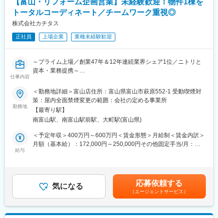
【富山・リフォーム企画営業】未経験歓迎！物件1棟を
〈仕事のやりがい〉
■入社後の教育体制：
・売り上げの状況に応じて商品を発注、接客や売れ行きを通して
トータルコーディネート／チームワーク重視◎
入社後の2週間の導入研修をはじめ、多彩な研修で成長をサポート
リアルな顧客ニーズを掴み、商品陳列を行うなど、店舗運営に携
株式会社カチタス
し、それぞれの役職や志向性に合わせた能力開発の制度も充実し
わることができます。
ています。
正社員
上場企業
業種未経験歓迎
・店舗ディスプレイを工夫するなどして、お客様がワクワクする
売り場づくりを目指していただけます。
■当社について：
～プライム上場／創業47年＆12年連続業界シェア1位／ニトリと
『日本のガリバーから世界のIDOMへ』東証プライム上場でクルマ
■キャリアアップ
資本・業務提携～
買取実績、中古車販売実績共に業界トップクラスの会社です。
将来的には店長としてご活躍いただき、さらにはエリアマネジャ
仕事内容
https://idom-inc.com/recruit/career-sales/
ーとして店舗を統括する役割を担っていただきます。
＼他の会社とココが違う！／
＜勤務地詳細＞富山店住所：富山県富山市萩原552-1 受動喫煙対
・「20代が選ぶ成長できる企業」第2位
■当社について：
策：屋内全面禁煙変更の範囲：会社の定める事業所
・チームワーク重視で風通しのよい社風
勤務地
東海北陸地方を中心にパチンコホール「KEIZ」を全国展開で運営
【最寄り駅】
・入社1年目より裁量をもって働くことができる
するアミューズメント企業です。FC事業、不動産事業、航空機リ
南富山駅、南富山駅前駅、大町駅(富山県)
・イチから学べる充実の研修制度＆サポート体制充実
ース事業など様々な事業を展開しています。
＜予定年収＞400万円～600万円＜賃金形態＞月給制＜賃金内訳＞
中古住宅を買取、リフォームを行うことで商品化、お客様へ販売
■当社の魅力：
月額（基本給）：172,000円～250,000円その他固定手当/月：
していただくリフォーム企画をお任せします。分業制ではなく一
給与
当社の特長は、財務体質の強さ。投資もタイミングとバランスを
35,000円～40,000円固定残業手当/月：69,000円～80,000円（固
気通貫でプロデュースする為、自分で企画したものが顧客に喜ば
見極めながら行ってきました。そして、先般当社では中期経営計
定残業時間44時間45分/月）超過した時間外労働の残業手当は追加
れる、やりがいある仕事です。
画（中経）を発表しました。中経ではコロナ禍で落ち込んだ売り
支給＜月給＞276,000円～370,000円（一律手当を含む）＜昇給有
上げをコロナ前に戻すことを第一段階の目標にしています。その
無＞有＜残業手当＞有＜給与補足＞※年収は経験や手当により前後
応募依頼する
■業務の流れ：
気になる
目標達成の一環として優秀な人材の採用および人材育成などが急
いたします。※インセンティブ込み■賞与：あり（業績に応じ支
（エージェントサービス）
(1)物件調査＆仕入れ
務です。そこで2024年4月から現役職者ほか全体の給与水準を業
給）■年収例：547万円（入社4年29歳店長）賃金はあくまでも目
自社サイトへの問合せや、不動産仲介会社からご案内いただいた
界最高水準に引き上げることになりました。当社では、”ヒト”への
安の金額であり、選考を通じて上下する可能性があります。月給
案件に対し、買取価格の決定・交渉、契約を行います。
投資を2億円近い増額をし、事業を拡大していきます。
(月額)は固定手当を含めた表記です。