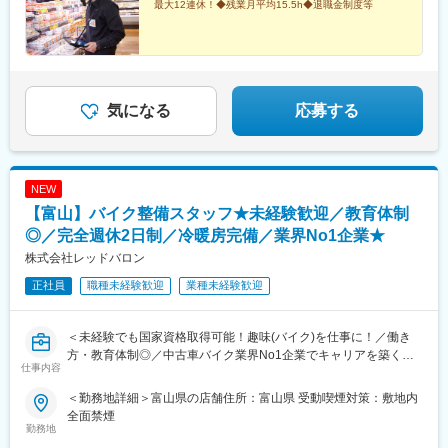
最大12連休！◆残業月平均15.5h◆退職金制度等
町下轡田165-1【アル・プラザ小杉】富山県射水市三ヶ2602※受動
喫煙対策：敷地内全面禁煙【富山県で続々出店！】「富山県の地
域住民の方々に、もっと当社の店舗を知っていただき、関係性を
深めていきたい」こんな想いのもと、富山県内で積極的に店舗展
開を行っています。今なら、新店立ち上げに携わるチャンス、活
躍のポジションが多数！
気になる
応募する
NEW
【富山】バイク整備スタッフ★未経験歓迎／教育体制
◎／完全週休2日制／冷暖房完備／業界No1企業★
株式会社レッドバロン
正社員
職種未経験歓迎
業種未経験歓迎
＜未経験でも国家資格取得可能！趣味(バイク)を仕事に！／働き
方・教育体制◎／中古車バイク業界No1企業でキャリアを築く／
仕事内容
完全未経験歓迎＞
＜勤務地詳細＞富山県の店舗住所：富山県 受動喫煙対策：敷地内
■業務内容
全面禁煙
お客様の安全を守り、快適なバイクライフを送っていただくた
勤務地
め、業界No1企業の同社にてバイク整備士をお任せいたします。