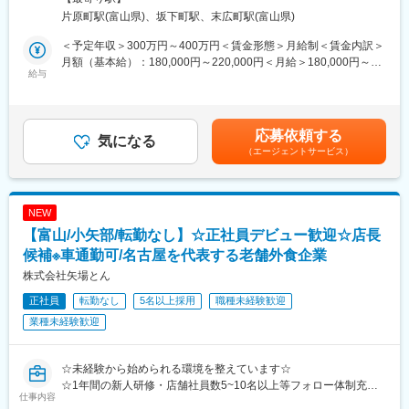
グループが扱っている電線・ケーブルとは、産業用電子機器（工
片原町駅(富山県)、坂下町駅、末広町駅(富山県)
■キャリアパス：
場や医療現場で使われる大型の機械）内部で電気を通す金属線の
2028年3月までに国内1100店舗を目指しており、キャリアアップ
ことです。その電線に機械と接続するためのコネクタを付けた
＜予定年収＞300万円～400万円＜賃金形態＞月給制＜賃金内訳＞
の機会が豊富です。
り、適切な長さに切ったりして加工することが、当社の役割とな
月額（基本給）：180,000円～220,000円＜月給＞180,000円～
キャリアアップの例：
ります。
給与
220,000円＜昇給有無＞有＜残業手当＞有＜給与補足＞※上記年収
・1年目：新店立ち上げの店長を経験
工場と聞くと「汚い」「危険」「きつい」の３Ｋのイメージがあ
は月30時間を想定した残業代を含めた金額です。■昇給：年1回
・2年目：マネージャーに昇進
りますが、私たちが扱っているのは、最先端のエレクトロニクス
（4月）■賞与：年2回（6月、12月）■業績に応じて決算賞与あり
・3年目：チーフマネージャーに抜擢
機器向けの電線・ケーブルです。精密な電子機器に悪い影響を与
（3月）※業績や実績にもよりますが、初年度2か月分ほどの支給
応募依頼する
さらに社内公募に挑戦し、教育研修や商品開発、海外部門など他
えないためにも、きれいな環境で製造されているのでご安心くだ
気になる
となります。2年目以降は4～5か月程の支給となります。賃金は
部門で活躍することも可能です。
（エージェントサービス）
さい。
あくまでも目安の金額であり、選考を通じて上下する可能性があ
ります。月給(月額)は固定手当を含めた表記です。
■丸亀製麺の魅力：
■職務詳細：
・お客様満足を第一に： 店長の評価は【売上/利益2割、お客様満
工場内には電線・ケーブル加工の専用機器を豊富に配備されてお
NEW
足8割】。お客様に喜んで頂くことを最優先に考えています。
り、機械に任せられる作業と手作業とを上手く組み合わせたハイ
【富山/小矢部/転勤なし】☆正社員デビュー歓迎☆店長
・こだわりとぬくもり：ただチェーン店を増やすのではなく、店
ブリッドな生産体制になっています。
舗ごとの「こだわり」を重視し、人でしか提供できない「ぬくも
将来の幹部候補として、加工業務で技術を身につけていただき、
候補※車通勤可/名古屋を代表する老舗外食企業
り」を大切にしています。
将来的には生産管理・品質管理をお任せします。
株式会社矢場とん
・店長本来の業務に集中できる環境：報告業務のシステム化やオ
※太いケーブルの加工もあり、力技になります。
ペレーションの改良を続け、店長が本来の業務に集中できる環境
正社員
転勤なし
5名以上採用
職種未経験歓迎
を整えています。
■入社後の流れ：社員の方による現場でのOJTで、必要な知識・技
業種未経験歓迎
術を身に着けていきます。
丸亀製麺での店長候補として、あなたのキャリアを大きく広げ、
成長してみませんか？
■過去の中途入社者：販売サービス出身の方などがおり、未経験で
☆未経験から始められる環境を整えています☆
もご活躍できる環境がございます。
☆1年間の新人研修・店舗社員数5~10名以上等フォロー体制充実
仕事内容
変更の範囲：会社の定める業務
☆