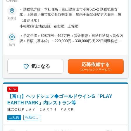
仕事内容
所有しているオーナー様がいて、家賃収益を得ています。つまり
【土地を活用している】ということです。
★富山に根差し、共に未来を一緒に作っていける方歓迎★
＜勤務地詳細＞本社住所：富山県富山市小杉525-2 勤務地最寄
駅：上滝線／布市駅受動喫煙対策：屋内全面禁煙変更の範囲：無
■業務の特徴：
■お任せすること！
勤務地
【最寄り駅】
・億単位の商材を提案する仕事となるので、長期的な関係性構築
富山市を中心に富山県全域で、土木工事、建築工事、舗装工事の
小杉駅(富山地鉄線)、布市駅、上堀駅
が必要となります
施工を数多くおこなっている当社にて、施工管理職として現場責
・知識も大事ですが「人として」がとても大事な仕事です
任者をご担当いただきます。
＜予定年収＞308万円～462万円＜賃金形態＞日給月給制＜賃金内
訳＞月額（基本給）：220,000円～330,000円/月22日間勤務想定
■正当な評価体制：
■業務内容：
給与
＜想定月額＞220,000円～330,000円＜昇給有無＞有＜残業手当＞
社内の5人に1人が年収1000万円以上と給与UPが叶う仕事です。
官公庁中心の土木工事業、舗装工事がメインであり、付帯工事や
有＜給与補足＞■資格手当：10000円～50000円※幅広く建設業の
契約金額は数億円になるため、大きなインセンティブが支給され
除雪、公園の維持管理等も請け負っております。
資格に対して手当がございます■賞与：年2回＊昇給・賞与は、業
ることが高年収の理由です。
グループ企業各社でそれぞれの地盤があり、受注が安定している
績により変動します。記載金額は選考を通じて上下する可能性が
応募依頼する
時短勤務でも評価基準は同様のため、６時間勤務でも年収1,000万
ことも特徴です。公共事業・民間事業とわず多くの実績がありま
気になる
あります。月給(月額)は固定手当を含みます。
（エージェントサービス）
円が目指せます。
す。
■時短勤務×営業でも活躍できる理由：
《業務詳細》
土地活用営業は「長時間労働」「飛び込み中心」という印象を持
公共事業や民間事業の舗装工事の施工管理を行う仕事です！
NEW
たれがちですが、当社では計画性を重視した営業活動を行ってい
・現場のミーティング
【富山】ヘッドシェフ◆ゴールドウインG「PLAY
ます。勤務時間に制約があることを前提に役割設計を行い、成果
・工程管理
基準も明確です。時短勤務でも重要な提案を任され、正当に評価
・設計図作成
EARTH PARK」内レストラン等
される環境が整っています。
株式会社ＰＬＡＹ ＥＡＲＴＨ ＰＡＲＫ
■入社後の流れ：
正社員
転勤なし
■入社後のミッション：
・OJTでベテラン社員の方と共に現場へ行き、アシスタントから
いきなりやってきた方に大切な土地を任せられないため、まずは
始めていただきます。
関係性構築からがスタートです。
定着度合いや意気込みを見て1年～3年で一人だち出来るようじっ