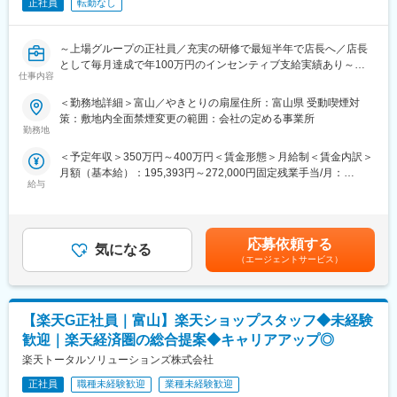
・KPI管理・数値振り返り
正社員
転勤なし
◇営業AIツールの導入 など
・店舗会議・研修への参加
・キャンペーン企画などの集客施策
■当社について：
～上場グループの正社員／充実の研修で最短半年で店長へ／店長
土地活用提案から設計・施工、「ホームメイト」運営まで手がけ
として毎月達成で年100万円のインセンティブ支給実績あり～
■教育体制：
る東証プライム上場の総合建設企業です。
仕事内容
入社後1ヶ月は店舗で実践研修を実施。サービス知識・業務の流れ
■担当業務：新しくご入社いただく方には、『やきとりの扇屋』の
を基礎から学べ、楽天グループ共通のeラーニングでビジネススキ
＜勤務地詳細＞富山／やきとりの扇屋住所：富山県 受動喫煙対
変更の範囲：会社の定める業務
店長候補としてご活躍いただきます。全国に展開中ですが、更に
ル習得も可能です。
策：敷地内全面禁煙変更の範囲：会社の定める事業所
大きな夢を実現するために、新しい人財を積極採用しています。
勤務地
■このポジションの魅力：
＜予定年収＞350万円～400万円＜賃金形態＞月給制＜賃金内訳＞
■業務詳細：
◇業界未経験でも成長しやすい環境
月額（基本給）：195,393円～272,000円固定残業手当/月：
・ホール、キッチンの全体管理
料金体系が他キャリアよりシンプルで覚えやすく、提案力を磨き
給与
62,607円～88,000円（固定残業時間45時間0分/月）超過した時間
・予約管理、電話対応
やすい環境。業界未経験でも短期間で成長し、早期独り立ちが可
外労働の残業手当は追加支給＜月給＞258,000円～360,000円（一
・接客、サービス全般
能です。
律手当を含む）＜昇給有無＞有＜残業手当＞有＜給与補足＞■昇給
・売上管理、在庫管理
◇事業づくりに携われるやりがい
年2回／賞与年2回／売上によってインセンティブ制度有■年収事
・スタッフの育成やマネジメント、シフト管理 など
後発キャリアならではの柔軟で風通しの良い文化があり、改善提
応募依頼する
気になる
例・入社4年目（事業部長）医療系の営業経験者：約年収550万
案や企画が運営に反映されやすい環境です。
（エージェントサービス）
円・入社6年目（事業部長）飲食経験あり：約年収550万円賃金は
■教育・研修：入社後3カ月～半年間は研修がございます。
あくまでも目安の金額であり、選考を通じて上下する可能性があ
美味しい焼き鳥の焼き方に始まりお客様の楽しませ方、各店で実
■キャリアパス：
ります。月給(月額)は固定手当を含めた表記です。
施できるオリジナルイベントやお薦めメニュー等売上を伸ばす秘
現場からキャリアをスタートし、単店舗だけでなく複数店舗を統
【楽天G正社員｜富山】楽天ショップスタッフ◆未経験
策、数字マネジメント等を一から丁寧に教えていただけます。研
括するスーパーバイザー（RSV）や、担当エリアの方針策定を行
修が終わり次第、店長としてご活躍いただきます。
うマネージャー等、より広いマネジメントにも挑戦できます。ま
歓迎｜楽天経済圏の総合提案◆キャリアアップ◎
た、東京本社での人事・業務統括など、店舗運営を支える役割へ
楽天トータルソリューションズ株式会社
■規模：「店長」1店舗につき店長（正社員）1名、アルバイトの
のキャリアチェンジ実績も複数あります。事業運営にどう関わっ
スタッフマネジメントをしていただきます。
正社員
職種未経験歓迎
業種未経験歓迎
ていきたいか、経験を積みながら多様なキャリアを描ける環境で