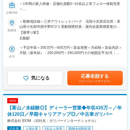
「将来は親の喫茶店をつぐため勉強したい」
～1年間の新人研修・店舗社員数5~10名以上等フォロー体制充実
「やっぱり矢場とんで働きたいと出戻ってきた社員」など様々な
～
仕事内容
理由で働いている社員がたくさんいます。
未経験から始められる環境を整えています。年間休日107日、残
業10～20時間程度
＜勤務地詳細＞三井アウトレットパーク 北陸小矢部店住所：富
自分の人生を豊かにする場所として使ってくれていい」と本気で
山県小矢部市西中野972-1 受動喫煙対策：屋内全面禁煙変更の範
考え、社員を全力でサポートしていく環境を整えています。
実際に機械メンテナンス職から転職された34歳の方が入社しホー
勤務地
囲：会社の定める事業所
【最寄り駅】
ルの責任者になっているなど業界問わず活躍できる環境です。
石動駅
■今後の展望
愛知を代表する老舗企業で堅実な経営をしています。
■担当業務
＜予定年収＞350万円～600万円＜賃金形態＞月給制＜賃金内訳＞
コロナ化でも新規出店し、レストラン業態だけでなく、持ち帰り
各店舗にて、ホールスタッフとしてお客様の接客をお願いしま
月額（基本給）：200,000円～290,000円その他固定手当/月：
専門店、フードデリバリー、通信販売が好調な中でしっかり業績
す。まずはオーダーや配膳などのホール業務から始めて頂きま
給与
10,000円＜月給＞210,000円～300,000円＜昇給有無＞有＜残業手
を維持しています。人気商業施設オープンの際にデベロッパーか
す。業務に慣れてくれば店舗運営など店長職へのキャリアップに
当＞有＜給与補足＞※前職での経験を考慮し決定します。■モデル
らの紹介の引き合いが多く今後も新規出店を計画しています。
向け業務を行って頂きます。
年収411万円（23歳／月収30万円）480万円（28歳／月収36万
円）520万円（32歳／月収38万円）賃金はあくまでも目安の金額
応募依頼する
変更の範囲：会社の定める業務
■キャリアパス
気になる
であり、選考を通じて上下する可能性があります。月給(月額)は固
（エージェントサービス）
能力や経験にもよりますが、店舗スタッフとして入社頂き、約2年
定手当を含めた表記です。
で店長職、約2年で管理マネージャー職、約3年で部長補佐（統括
マネージャー）、約5年で部長（管理職）というキャリアを築いて
頂くことができます。
NEW
【富山／未経験◎】ディーラー営業◆年収435万～／年
■就業環境
未経験から活躍できるのは就業環境を整えているためです。店舗
休120日／早期キャリアアップ◎／中古車ガリバー
運営の社員比率を高め1店舗あたり5～10名程度の社員が在籍し店
株式会社 IDOM （旧社名：ガリバーインターナショナル）
舗運営を行っています。常にマネージャーや店長も在籍しており
正社員
上場企業
5名以上採用
職種未経験歓迎
しっかりサポートできる環境を整えています。規模が大きくなっ