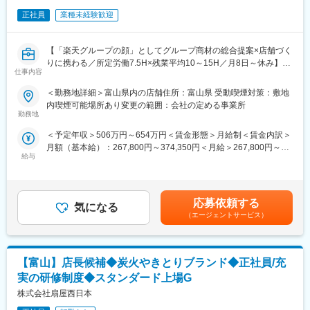
案するコンサルティング営業です。
正社員
業種未経験歓迎
土地の所有者様に対し土地の利用状況やお困りごとをお伺いし、
賃貸マンション・アパートを建てることによる節税・収入・資産
継承等をご提案します。
【「楽天グループの顔」としてグループ商材の総合提案×店舗づく
土地を資産化し地主様やご家族様の将来の安心をサポートするだ
りに携わる／所定労働7.5H×残業平均10～15H／月8日～休み】
けでなく、地域住民の方に安全な住環境を提供できる、やりがい
仕事内容
楽天モバイルショップへ来店されるお客様に、スマートフォン・
のあるお仕事です。
料金プラン・楽天カード・楽天市場・楽天ポイントなど、楽天経
＜勤務地詳細＞富山県内の店舗住所：富山県 受動喫煙対策：敷地
済圏のサービスを総合的にご提案します。
内喫煙可能場所あり変更の範囲：会社の定める事業所
＜新人営業の主なミッション＞
単なる携帯販売ではなく、楽天グループ唯一の対面チャネルとし
勤務地
大切な土地をお任せいただくためにも、まずは関係性構築からス
て、お客様の生活を豊かにするトータルサポートを行うポジショ
タートです。
＜予定年収＞506万円～654万円＜賃金形態＞月給制＜賃金内訳＞
ンです。
その土地への想い入れ、今後への悩みについて、話を「聞く」こ
月額（基本給）：267,800円～374,350円＜月給＞267,800円～
とが大切です。
給与
374,350円＜昇給有無＞有＜残業手当＞有＜給与補足＞※賞与年2
■具体的には：
実際に提案フェーズになったら、先輩営業と最適な建築・運営プ
回※別途インセンティブ支給あり賃金はあくまでも目安の金額であ
◇お客様対応
ランを考え、一緒に提案をしていきます。
り、選考を通じて上下する可能性があります。月給(月額)は固定手
・新規契約・機種変更の受付および提案
当を含めた表記です。
・料金プラン、楽天ポイント活用、楽天カード、各種サービス案
応募依頼する
■1day選考会：
気になる
内
（エージェントサービス）
配属予定支店にて【職場見学（先輩社員の営業に同行）と支店長
・スマホ初期設定・データ移行サポート
による面接】を実施します。
・問い合わせ対応
配属予定支店の雰囲気や実際の仕事内容を直接見ることができ、
理解を深めたうえで入社判断をいただけます。
【富山】店長候補◆炭火やきとりブランド◆正社員/充
◇店舗運営
・シフト管理、教育、評価
実の研修制度◆スタンダード上場G
■サポート体制：
・店舗での電話応対
株式会社扇屋西日本
◇新入社員研修：入社後約2週間
・在庫管理、売り場づくり、POP作成
◇スキルアップ研修：年間100時間（毎日30分）