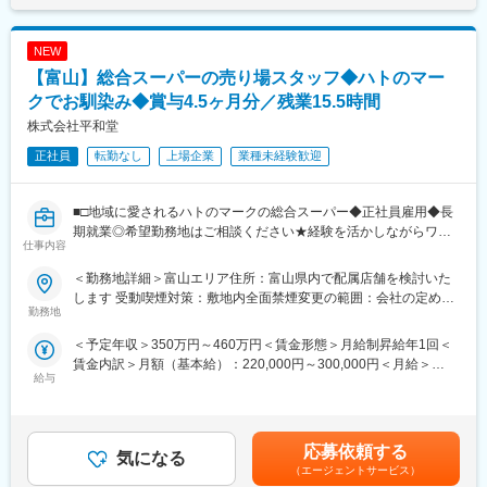
■納品・検品、在庫管理・補充、品出し・陳列
しています。情報共有を大事にしており、チームワーク重視の職
り、選考を通じて上下する可能性があります。月給(月額)は固定手
■レジでの接客業務・売上管理
場環境です。
当を含めた表記です。
■メーカー様との商談
NEW
■社内研修、メーカー様研修の受講
■給与：
【富山】総合スーパーの売り場スタッフ◆ハトのマー
■その他、店舗運営業務
安定した固定給のほか、毎月販売インセンティブを、四半期ごと
クでお馴染み◆賞与4.5ヶ月分／残業15.5時間
に目標達成インセンティブを支給しています。
【魅力】
株式会社平和堂
・接客業務だけではなく、仕入れ～ディスプレイ（お店作り）ま
変更の範囲：会社の定める業務
正社員
転勤なし
上場企業
業種未経験歓迎
で担当できます。
・プチプラからデパコスまで幅広いブランドを紹介できお客様に
寄り添った接客ができます。
■□地域に愛されるハトのマークの総合スーパー◆正社員雇用◆長
・美容情報サイト@cosmeと連動しランキングやトレンドも紹介
期就業◎希望勤務地はご相談ください★経験を活かしながらワー
できます
仕事内容
クライフバランス整う！創業から黒字経営／昨年度賞与4.5ヶ月分
・個人販売ノルマなし。チームプレイを大切にする職場です
／平均勤続18.9年□■
・研修で基礎から学ぶことができ、階級が上がっても充実した研
＜勤務地詳細＞富山エリア住所：富山県内で配属店舗を検討いた
修有り
します 受動喫煙対策：敷地内全面禁煙変更の範囲：会社の定める
『平和堂』『フレンドマート』『フレンドタウン』『アル・プラ
勤務地
・完全週休2日、年間休日最大124日◎
事業所
ザ』を展開している当社にて、各店舗の食料品部門の業務をお任
・賞与年2回、住宅手当、社割など多数待遇有り
＜予定年収＞350万円～460万円＜賃金形態＞月給制昇給年1回＜
せします。
・店長へのキャリアパスがあります。
賃金内訳＞月額（基本給）：220,000円～300,000円＜月給＞
給与
220,000円～300,000円＜昇給有無＞有＜残業手当＞有＜給与補足
■職務内容：
【働きやすさ】
＞■昇給年1回（5月）■賞与年2回（7月・12月／昨年度実績：4.5
・接客販売・売場づくり・発注業務・品だし、在庫管理
・毎月希望シフトを提出し、希望休日2日まで出せます。土日も可
ヶ月）■家族手当（子1人につき：月1万2000円）■例・530万円／
・数値、人員管理・レジ業務・調理・販促 など
能で、ほぼ9割のご希望は通ります。
主任（月給30万円＋賞与）・710万円／次長・バイヤー（月給38
応募依頼する
・時短勤務あり（お子様がいらっしゃる方）
気になる
万円＋賞与＋職責手当）・870万円／店長・課長（月給53万円+職
★慣れたら陳列を工夫したり、イベントのアイデアを練ったり商
・育休産休取得率100%
（エージェントサービス）
責手当）賃金はあくまでも目安の金額であり、選考を通じて上下
品にこだわったりと、「自分の色」を出してください。売場スタ