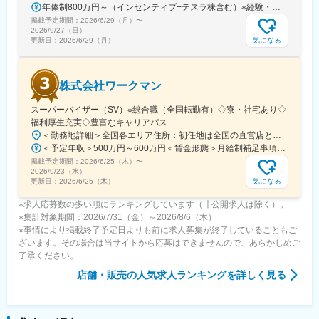
年俸制800万円～（インセンティブ+テスラ株含む）※経験・能力などを考慮のうえ決定※年俸を12分割して月々支給※テスラ株400万円相当を支給（1年に100万円相当を支給）
掲載予定期間：
2026/6/29（月）
〜
2026/9/27（日）
気になる
更新日：
2026/6/29（月）
株式会社ワークマン
スーパーバイザー（SV）※総合職（全国転勤有）◇寮・社宅あり◇
福利厚生充実◇豊富なキャリアパス
＜勤務地詳細＞全国各エリア住所：初任地は全国の直営店となります。 受動喫煙対策：屋内全面禁煙変更の範囲：会社の定める事業所
＜予定年収＞500万円～600万円＜賃金形態＞月給制補足事項なし＜賃金内訳＞月額（基本給）：280,000円～320,000円＜月給＞280,000円～320,000円＜昇給有無＞有＜残業手当＞有＜給与補足＞※上記年収には職務手当を含む（職務手当以外の手当含まず）※給与詳細は経験・能力を考慮のうえ決定■昇給：年1回■賞与：年2回（6月・12月）※2024年実績6ヶ月／年■決算賞与：年1回（3月末）■年収例：770万／37.0歳（全社員の平均）賃金はあくまでも目安の金額であり、選考を通じて上下する可能性があります。月給(月額)は固定手当を含めた表記です。
掲載予定期間：
2026/6/25（木）
〜
2026/9/23（水）
気になる
更新日：
2026/6/25（木）
※求人応募数の多い順にランキングしています（非公開求人は除く）。
※集計対象期間：2026/7/31（金）～2026/8/6（木）
※事情により掲載終了予定日よりも前に求人募集が終了していることもご
ざいます。その場合は当サイトから応募はできませんので、あらかじめご
了承ください。
店舗・販売
の人気求人ランキングを詳しく見る