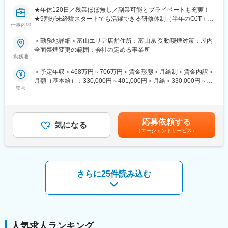
・キャンペーン企画など、集客に向けた取り組み
★年休120日／残業ほぼ無し／副業可能とプライベートも充実！
★9割が未経験スタートでも活躍できる研修体制（半年のOJT＋動
■教育体制：
仕事内容
画研修）
入社後1ヶ月は店舗での実践研修を実施。サービス知識・業務の流
★設立以来黒字継続。売上は4年で13億3100万円→49億3000万円
れなど基礎から学べ、楽天グループ共通のeラーニングでビジネス
＜勤務地詳細＞富山エリア店舗住所：富山県 受動喫煙対策：屋内
へ成長
スキルの習得も可能。未経験でも安心してスタートできる環境で
全面禁煙変更の範囲：会社の定める事業所
★ヘアスタイル・ネイル・メイク自由！
す。
勤務地
＜予定年収＞468万円～706万円＜賃金形態＞月給制＜賃金内訳＞
■働き方
■このポジションの魅力：
月額（基本給）：330,000円～401,000円＜月給＞330,000円～
・月9日休み（内希望休2日）＋有給ではない年12日の休日付与で
◇未経験でも成長しやすいシンプルなオペレーション
給与
401,000円＜昇給有無＞有＜残業手当＞有＜給与補足＞■昇給：年
年休120日
料金体系が他キャリアよりシンプル覚えやすく、提案力を磨きや
4回■インセンティブ賞与：年4回（6.9.12.3月）※支給条件あり→
・始業、終業前後はアルバイト対応で残業抑制！残業ほぼなし
すい環境です。そのため、未経験からでも短期間で成長しやす
年間の平均支給額は40～50万円程度です上記年収には36万円分を
く、早期に独り立ちが可能です。
含めております。平均的なインセンティブを獲得した場合の年収
■業務内容
◇事業づくりに携われるやりがい
応募依頼する
気になる
約470万円前後になります賃金はあくまでも目安の金額であり、
買取専門店「モノ・ループ」の店舗にて宝飾品・ブランド品など
後発キャリアだからこそ柔軟で風通しがよく、改善提案や企画が
（エージェントサービス）
選考を通じて上下する可能性があります。月給(月額)は固定手当を
の査定から金額提示、買取成約までを担う接客中心の反響営業で
店舗運営に活かされやすい文化があります。
含めた表記です。
す
・受付・接客対応
■キャリアパス：
・持ち込み品の査定と価値説明
スタッフ（R CREW）から店長を経てRSV（スーパーバイザー）
さらに25件読み込む
・金額提示と成約手続き
へステップアップが可能です。RSV経験後はマネジメントや本部
への異動の道もあり、長期的にキャリア形成ができます。まずは
■未経験でも活躍できる理由
入社後1年で店長昇格を目指していただきます。
専任の先輩とのOJT（～半年間）や教育プログラムで、鑑定時に
見るべきポイント、査定の説明の仕方まで丁寧に研修を行いま
■組織構成：
す。
1店舗あたり店長1名、スタッフ5～15名で運営。チームワークを
人気求人ランキング