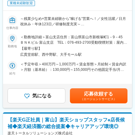
・開業に向けた品質基準・衛生基準の設計 ・その他、立ち上げ
業種未経験歓迎
に関わる業務全般
【開業後】
・各店舗メニューの監修およびブラッシュアップ ・シーズナル
～残業少なめ×営業未経験から”稼げる”営業へ！／女性活躍／日月
／イベントメニューの企画
祝休み・年休123日／研修制度充実～
仕事内容
・原価率・品質・オペレーションの基準設計およびレビュー ・
レストランおよび連携施設の各種マネジメント業務
＼＼ここが魅力／／
＜勤務地詳細＞富山支店住所：富山県富山市新根塚町1－9－45
・新業態・新店舗の立ち上げ業務 ・その他、運営に関わる業務
◎業界トップレベルのインセンティブ制度で高年収社員多数！
ＢＮＫビル 富山支店 TEL：076-493-2700受動喫煙対策：屋内全
全般
社内の5人に1人が年収1000万円以上、2人に1人が700万以上で
勤務地
面禁煙変更の範囲：会社の定める事業所
【最寄り駅】
＜他事業との連携＞
す。契約金額は数億円になるため、大きなインセンティブが支給
広貫堂前駅、西中野駅、大手モール駅
・PLAY EARTH PARK NATURING FOREST他事業（ファーム事
されることが高年収の理由です。実績連動型の評価制度でスピー
業や宿泊事業、体験事業）との連携
ド出世も目指せます。
＜予定年収＞400万円～1,000万円＜賃金形態＞月給制＜賃金内訳
・地域農家との連携
◎知識・経験ゼロでも安心！手厚いサポート体制
＞月額（基本給）：130,000円～155,000円その他固定手当/月：
※出張：月3～5回程度、国内を予定
税務や建築などの基礎知識を習得できる研修があるほか、先輩社
給与
55,000円固定残業手当/月：78,000円～100,000円（固定残業時間
員の営業に同行し、訪問時のマナーから指導してもらいます。
60時間0分/月）超過した時間外労働の残業手当は追加支給＜月給
応募資格
実際に現事業所長の2人に1人が営業職「以外」からの転職者で
＞263,000円～310,000円（一律手当を含む）＜昇給有無＞有＜残
す。
業手当＞有＜給与補足＞年収650万円（月給31万円＋成果給＋賞
応募依頼する
変更の範囲：会社の定める業務
◎ワークライフバランスを実現可能
気になる
与）／入社1年目 メンバー年収841万円（月給42万円＋成果給＋
（エージェントサービス）
効率的な営業活動を追求し、平均残業は月15h程度。日月祝休
賞与）／入社2年目 メンバー年収1,156万円（月給56万円＋成果給
み・年休123日・転勤無しと働きやすい環境です。
＋賞与）／入社5年目 メンバー賃金はあくまでも目安の金額であ
『くるみん』認定もされており、女性も安心して長期就業が可能
り、選考を通じて上下する可能性があります。月給(月額)は固定手
です。
当を含めた表記です。
【楽天G正社員｜富山】楽天ショップスタッフ※店長候
補◆楽天経済圏の総合提案◆キャリアアップ環境◎
■仕事内容：
土地オーナーが所有する資産に対し、最適な土地活用の事業を提
楽天トータルソリューションズ株式会社