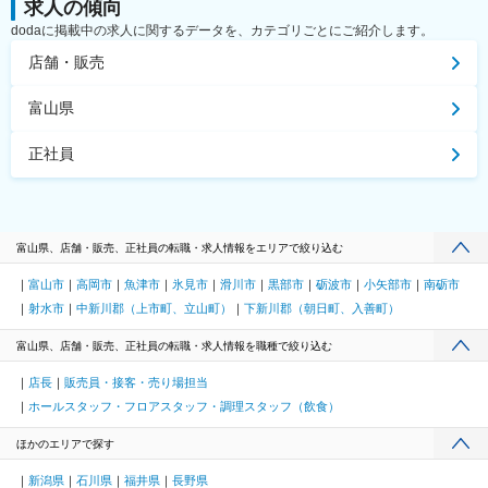
求人の傾向
dodaに掲載中の求人に関するデータを、カテゴリごとにご紹介します。
店舗・販売
富山県
正社員
富山県、店舗・販売、正社員の転職・求人情報をエリアで絞り込む
富山市
高岡市
魚津市
氷見市
滑川市
黒部市
砺波市
小矢部市
南砺市
射水市
中新川郡（上市町、立山町）
下新川郡（朝日町、入善町）
富山県、店舗・販売、正社員の転職・求人情報を職種で絞り込む
店長
販売員・接客・売り場担当
ホールスタッフ・フロアスタッフ・調理スタッフ（飲食）
ほかのエリアで探す
新潟県
石川県
福井県
長野県