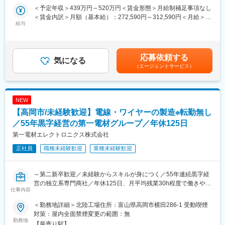
・完全未経験から大手企業の正社員へ！手厚いサポートで安心ス
＜予定年収＞439万円～520万円＜賃金形態＞月給制補足事項なし
す。
タート◎
＜賃金内訳＞月額（基本給）：272,590円～312,590円＜月給＞
・『人』を大切にする会社で着実にキャリアアップを目指せま
給与
272,590円～312,590円＜昇給有無＞有＜残業手当＞有＜給与補足
■キャリアパス
す！
＞※上記年収は平均残業時間分（35時間／月）の想定残業代を含
メンバー→主任→副工場長→工場長
・働き方◎7連休以上の休暇が年2回取得可！2～3連休の取得も可
んだ金額です。※経験・スキルに応じてオファー金額が変動あり。
上記のキャリアがございます。
能で、ワークライフバランス◎
昇給：年2回（6月・12月）賞与：年2回（6月・12月）※別途、会
評価制度も明確に定められているため、自身の頑張りでキャリア
応募依頼する
気になる
社業績によりインセンティブ制度あり賃金はあくまでも目安の金
アップできる環境です。
■業務内容：
（エージェントサービス）
額であり、選考を通じて上下する可能性があります。月給(月額)は
「丸亀製麺」各店舗の店長候補としてお任せいたします。
固定手当を含めた表記です。
■同社の安定性
具体的には、
同社は業界のリードカンパニーとして、常に業界のパイオニアと
・調理、接客
して走り続けてきました。当社は、創業当時から販売からメンテ
NEW
・スタッフの教育
ナンスやロードサービスまで提供することを前提としており、お
・シフト作成
【高岡市/未経験歓迎】電線・ワイヤーの製造※転勤無し
客様からの支持も絶大です。
・品質管理、衛生管理
／55年黒字経営の第一電材グループ／年休125日
すでに国内で約300店舗を展開、売上高も年々更新し続けてお
地域のお客様に喜ばれる企画の立案＆実行などを、スタッフと協
第一電材エレクトロニクス株式会社
り、全国のお客様へ誰もが自由に愛車を選び、安心して楽しめる
力して行います。
環境を整備していくべく、今後も安定した更なる事業成長・店舗
正社員
職種未経験歓迎
業種未経験歓迎
拡大を目指し、安定した経営を継続していきます。
■研修体制：
充実した研修体制により着実にキャリアアップを目指せます
・集合研修（2日間）：経営理念や社内規定を学び、企業理解を深
～第二新卒歓迎／未経験からスキルが身につく／55年連続黒字経
める
営の独立系専門商社／年休125日、月平均残業30h程度で働きやす
仕事内容
・基礎研修（3ヶ月間）：店舗デビュー前に基本をしっかりと身に
さ◎～
付けます
＜勤務地詳細＞北陸工場住所：富山県高岡市横田286-1 受動喫煙
・実地研修（1ヶ月～2ヶ月間／各エリアの教育指定店舗）：実際
■業務概要：
対策：屋内全面禁煙変更の範囲：無
の店舗での営業を通じてスキルを磨きます
電線・ケーブルの製造（加工）を行っていただきます。第一電材
勤務地
【最寄り駅】