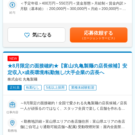
＜予定年収＞400万円～550万円＜賃金形態＞月給制＜賃金内訳＞
月額（基本給）：200,000円～300,000円＜月給＞200,000円～
■教育体制
給与
300,000円＜昇給有無＞有＜残業手当＞有＜給与補足＞■賞与実績
入社後は、愛知県岡崎市にある二輪整備専門スクールにて、技術
3~4.4か月分■モデル年収▼一般社員年収404万円／入社2年目▼工
習得状況に応じ、期間の変更はございますが、最大90日間の研修
場長年俸538万円／工場長1年目年俸718万円／工場長6年目賃金は
を受けていただきます。
あくまでも目安の金額であり、選考を通じて上下する可能性があ
合格基準が明確に定められており、完全未経験のご入社者も第一
応募依頼する
気になる
ります。月給(月額)は固定手当を含めた表記です。
線で活躍しているので、ご安心ください！
（エージェントサービス）
※同社の保有する宿泊施設での実施となるため、引っ越し費用等も
発生しません。
NEW
なお、現場配属後も一人で業務することはなく、中間検査・完成
検査といった国家資格を保有する先輩社員が必ず確認する為、研
★8月限定の面接確約★【富山/丸亀製麺の店長候補】安
修後もサポート体制は万全です！
定収入×成長環境/転勤無し/大手企業の店長へ
※独り立ちには目安半年を予定しております。
株式会社 丸亀製麺
■配属先について
正社員
転勤なし
5名以上採用
業種未経験歓迎
希望を十分に考慮の上、決定いたします。
なお、就業開始から１年を経過したタイミングで、再度希望勤務
地をお出しいただくことが可能です。
～8月限定の面接確約！全国で愛される丸亀製麺の店長候補／店長
店舗状況にもよりますが、希望勤務地での就業が叶うことが多
一人が頑張るのではなく、スタッフ全員で楽しく店舗を作れる会
仕事内容
く、例えば希望が自宅から通える範囲等で設定し叶った場合、居
社です／東証プライム上場／年2回7連休取得義務可／福利厚生充
住エリアも固定ができるため、プライベートと仕事が両立できる
実／研修体制◎／店舗責任者以外のキャリア選択も豊富！～
＜勤務地詳細＞富山県エリアの各店舗住所：富山県エリアの各店
環境を整備しています。
舗(ご自宅より通勤可能店舗へ配属) 受動喫煙対策：屋内全面禁煙
なお、仮に転居が必要となった際も、社員寮があり、月1000円の
★求人のおすすめポイント★
勤務地
変更の範囲：会社の定める事業所
自己負担となるため、会社からの支援・補助も手厚いのが特徴で