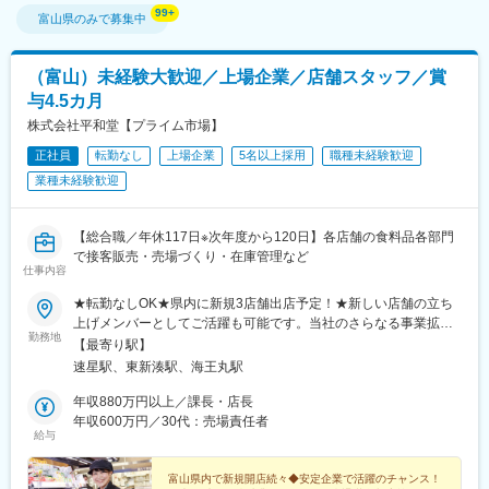
富山県
のみで募集中
（富山）未経験大歓迎／上場企業／店舗スタッフ／賞
与4.5カ月
株式会社平和堂【プライム市場】
正社員
転勤なし
上場企業
5名以上採用
職種未経験歓迎
業種未経験歓迎
【総合職／年休117日※次年度から120日】各店舗の食料品各部門
で接客販売・売場づくり・在庫管理など
仕事内容
★転勤なしOK★県内に新規3店舗出店予定！★新しい店舗の立ち
上げメンバーとしてご活躍も可能です。当社のさらなる事業拡大
勤務地
に貢献できるポジションで大きなチャンスを掴めます！【富山県
【最寄り駅】
内の各店舗】※限定勤務地採用（転勤なし／お住まいから90分圏
速星駅、東新湊駅、海王丸駅
内）も可能です。※勤務地は相談の上、決定します。※転勤ありを
ご希望の場合、転居を伴う異動時は社宅制度を利用できます。＜
年収880万円以上／課長・店長
勤務地詳細＞【アル・プラザ富山】富山県富山市婦中町下轡田
年収600万円／30代：売場責任者
給与
165-1【アル・プラザ小杉】富山県射水市三ヶ2602＜2026年秋頃
オープン予定！＞富山県富山市掛尾町※＜仮称＞平和堂アルプラフ
ーズマーケット富山掛尾【アル・プラザ富山】富山県富山市婦中
富山県内で新規開店続々◆安定企業で活躍のチャンス！