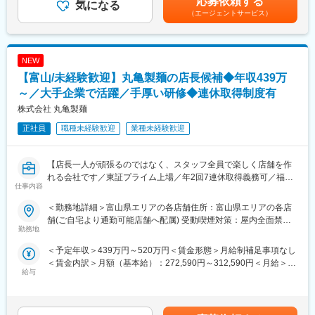
応募依頼する
場スタッフだからです。
・販促企画
気になる
よって異なる）※年収構成：月給（月額給与＋住宅地域手当）×12
販売商品の選定、価格、陳列方法、商品の組み合わせ、演出の仕
（エージェントサービス）
・店舗のレイアウト 等
か月分＋賞与（夏季・冬季）賃金はあくまでも目安の金額であ
方…時にはバイヤーと相談して商品を仕入れることもあります。
店づくりにも全員で意見を出し合いながら取り組みます。
り、選考を通じて上下する可能性があります。月給(月額)は固定手
当を含めた表記です。
【各ホームページ情報】
■入社後の流れ：
NEW
■先輩社員の声
▼トレーニング専門チームの研修
【富山/未経験歓迎】丸亀製麺の店長候補◆年収439万
https://career.heiwado-recruit.jp/people/
ビジネスマナーや業界知識を学びます。さらに、1人ひとりの振り
■公式YouTube（平和堂特命GM、西川貴教さん！）
返り研修で
～／大手企業で活躍／手厚い研修◆連休取得制度有
https://www.youtube.com/@HEIWADO810
成長をバックアップします。
株式会社 丸亀製麺
▼OJT研修
変更の範囲：会社の定める業務
正社員
職種未経験歓迎
業種未経験歓迎
先輩の横につき、接客のノウハウを学びながら、 登録作業などの
実務を積みます。 慣れるまでは、先輩がサポートしますのでご安
心ください！
【店長一人が頑張るのではなく、スタッフ全員で楽しく店舗を作
れる会社です／東証プライム上場／年2回7連休取得義務可／福利
■モデル年収：
仕事内容
厚生充実／研修体制・キャリアパス】
536万円／35歳・エリアリーダー職・経験5年（月給40万円＋賞与
麺職人／ハピカン制度による取り組み／海外や本部へのキャリア
2回）
＜勤務地詳細＞富山県エリアの各店舗住所：富山県エリアの各店
アップなど店舗責任者以外のキャリア選択も豊富！
434万円／25歳・店長職・経験3年（月給32万円＋賞与2回）
舗(ご自宅より通勤可能店舗へ配属) 受動喫煙対策：屋内全面禁煙
勤務地
324万円／22歳・店舗スタッフ・経験1年（月給23.2万円＋賞与2
変更の範囲：会社の定める事業所
★求人のおすすめポイント★
回）
＜予定年収＞439万円～520万円＜賃金形態＞月給制補足事項なし
・完全未経験から大手企業の正社員へ！研修4か月の手厚い研修で
※資格取得で収入アップ※
＜賃金内訳＞月額（基本給）：272,590円～312,590円＜月給＞
安心スタート◎
各通信キャリア認定資格取得に挑戦。取得後、なんと給与が最大
給与
272,590円～312,590円＜昇給有無＞有＜残業手当＞有＜給与補足
・『人』を大切にする会社で着実にキャリアアップを目指せま
月5万6000円。年間だと67万2000円もアップ！スキルアップが収
＞※上記年収は平均残業時間分（35時間／月）の想定残業代を含
す！
入アップに直結します！
んだ金額です。※経験・スキルに応じてオファー金額が変動あり。
・働き方◎7連休以上の休暇が年2回取得可！2～3連休の取得も可
昇給：年2回（6月・12月）賞与：年2回（6月・12月）※別途、会