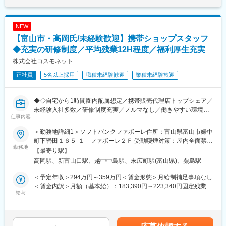
・髪色自由・ネイルOK（社内規定有）
する可能性があります。月給(月額)は固定手当を含めた表記です。
ッフが主導でお店作りをしています。
【取り扱いブランド】
NEW
■キャリアステップ：＼頑張りが評価される／
ラグジュアリーブランドから話題の韓国コスメなど幅広く取り扱
売場担当⇒主任（売場責任者）へとステップアップ。入社半年～1
【富山市・高岡氏/未経験歓迎】携帯ショップスタッフ
います。
年で責任者へ昇格する者もおり年齢・社歴は関係ありません。意
◆充実の研修制度／平均残業12H程度／福利厚生充実
欲がある方であれば店長、バイヤー本部スタッフなどへのキャリ
■特徴：
株式会社コスモネット
アアップも可能です！
@cosme STOREのショップコンセプトは、「試せる」「出会え
る」「運命コスメ」。
正社員
5名以上採用
職種未経験歓迎
業種未経験歓迎
■社風：
無理な販売は必要なく、幅広いブランドの中からお客様に寄り添
全従業員の幸せを追求するとともに、お客様と地域社会に貢献し
い、また来たくなるようなわくわくしていただける接客が行えま
続ける企業を目指しているため、従業員のワークライフバランス
◆◇自宅から1時間圏内配属想定／携帯販売代理店トップシェア／
す。
の充実を大切に考えております。
未経験入社多数／研修制度充実／ノルマなし／働きやすい環境／
また接客以外に店舗運営業務もあり、お客様のことを一番に考え
仕事内容
ホワイト500選出企業／シフトの月2～3回は希望休(土日含め提出
たお店づくりができるのもアットコスメストアBAスタッフの魅力
■はたらき方 ＼プライベートの時間も十分確保！／
可能)・残業平均12時間・最大6日間の連続休暇有◆◇
です。
＜勤務地詳細1＞ソフトバンクファボーレ住所：富山県富山市婦中
AI発注システムなどで業務を効率化しており、残業は月平均15.5
町下轡田１６５‐１ ファボーレ２Ｆ 受動喫煙対策：屋内全面禁煙
時間。
■業務概要：
勤務地
＜勤務地詳細2＞ソフトバンク高岡駅南住所：富山県高岡市駅南３
【最寄り駅】
希望休も通りやすく、月数回の土日休みもOK。心身ともにゆとり
携帯電話ショップにて、来店されたお客様へ携帯電話の販売やお
丁目３‐１ ＣＵＢＥ駅南１Ｆ受動喫煙対策：屋内全面禁煙＜勤務地
高岡駅、新富山口駅、越中中島駅、末広町駅(富山県)、粟島駅
を持って働けます。
問い合わせの対応、コンサルティングを行います。
詳細3＞ソフトバンク富山豊田住所：富山県富山市豊田町2-10-40
選べる連休取得制度があり、年2回6連休・年3回4連休・年1回12
受動喫煙対策：屋内全面禁煙変更の範囲：会社の定める事業所
＜予定年収＞294万円～359万円＜賃金形態＞月給制補足事項なし
連休から選べます。趣味も存分に楽しむことが可能です！
■具体的な業務内容：
＜賃金内訳＞月額（基本給）：183,390円～223,340円固定残業手
・機種変更、新規契約のご案内
給与
当/月：27,177円～33,098円（固定残業時間20時間0分/月）超過し
【当社のお店作りの秘密】
・料金プランや割引キャンペーンのご案内
た時間外労働の残業手当は追加支給＜月給＞210,567円～256,438
当社では売場スタッフが主導でお店作りをしています。何故な
・POP作成
円（一律手当を含む）＜昇給有無＞有＜残業手当＞有＜給与補足
ら、お客様の声をたくさん聞き、お客様の一番そばにいるのは売
・問い合わせ対応
＞※固定手当てには住宅地域手当を含む（地域・世帯主非世帯主に