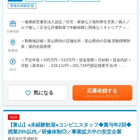
ても、「社員だけでなく社員の家族も会社の家族」という考えを
業種未経験歓迎
持っています。「将来は親の喫茶店をつぐため勉強したい」「や
っぱり矢場とんで働きたいと出戻ってきた社員」など様々な理由
で働いている社員がたくさんいます。「矢場とんではたらく理由
～健康経営優良法人認定／社宅・家族など福利厚生充実／個人ノ
はどんなことでもかまわない。自分の人生を豊かにする場所とし
ルマ無し／正当な評価制度で年齢経験に関係なくキャリアアップ
仕事内容
て使ってくれていい」と本気で考え、社員を全力でサポートして
／東証プライム上場／中古車販売実績業界トップクラス～
いく環境を整えています。各店舗に在籍している社員数を増やす
＜勤務地詳細＞富山県内の店舗住所：富山県内の店舗 受動喫煙対
ことで、月9日休暇（2月のみ8日休暇）・残業10～20時間程度を
全国に約460店舗展開し、業界実績トップクラスを誇る中古車販
策：屋内全面禁煙
実現できています。
売店「ガリバー」で、
勤務地
ご来店されたお客様との商談から店舗運営まで幅広く行っていた
＜予定年収＞435万円～510万円＜賃金形態＞月給制＜賃金内訳＞
■今後の展望
だきます。
月額（基本給）：218,112円～261,734円固定残業手当/月：
愛知を代表する老舗企業で堅実な経営をしています。
給与
31,888円～38,266円（固定残業時間20時間0分/月）超過した時間
コロナ化でも新規出店し、レストラン業態だけでなく、持ち帰り
■業務内容：
外労働の残業手当は追加支給＜月給＞250,000円～300,000円（一
専門店、フードデリバリー、通信販売が好調な中でしっかり業績
・お客様との提案商談（自動車の販売、買取、その他サービスの
律手当を含む）＜昇給有無＞有＜残業手当＞有＜給与補足＞※想定
を維持しています。人気商業施設オープンの際にデベロッパーか
ご提案）
年収には平均インセンティブ(60万)を含みます。※配属先により地
らの紹介の引き合いが多く今後も新規出店を計画しています。
・来店集客活動（webサイトへの情報登録、店舗ブログの更新な
応募依頼する
気になる
域手当 ※昇給年1回 ※賞与年2回(平均3ヶ月分)【年収モデル】年収
ど）
（エージェントサービス）
450万円 入社2年目 店舗スタッフ年収634万円 入社4年目 営業主任
変更の範囲：会社の定める業務
・その他店舗運営業務など
年収855万円 入社6年目 店長賃金はあくまでも目安の金額であ
り、選考を通じて上下する可能性があります。月給(月額)は固定手
■組織構成：
当を含めた表記です。
NEW
1店舗あたり約6名程度、一部10名以上の社員がいる大型店舗もあ
ります。
【富山】※未経験歓迎※コンビニスタッフ◆賞与年2回◆
残業20h以内／研修体制◎／事業拡大中の安定企業
■魅力ポイント：
株式会社平成観光