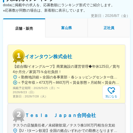
営業初挑戦だった先輩方もこの研修を受け、今では第一線で活躍
重視し、相談しやすく協力し合える職場環境です。
dodaに掲載中の求人を、応募数順にランキング形式でご紹介します。
しています！
※応募数が同数の場合は、新着順に表示しています。
■当社について：
更新日：
2026/8/7（金）
■ノルマ無しでも頑張りが反映される！
当社は2023年2月に設立された楽天グループ100％出資の新会社
リピーターのお客様が多く、丁寧な接客がそのまま収入に反映さ
で、事業運営に必要な企画、立ち上げ、コンサルティング、オペ
れる仕組みです。
富山県
正社員
レーション管理、システム・インフラ整備までを一括して提供し
店舗・販売
おうちの不用品を「これも売りたい！」と相談されるお客様を、
ています。
あなたの対応でファンにできればインセンティブを獲得できま
す。
変更の範囲：会社の定める業務
幅広い品目を買い取れる当社だからこそ、平均年40～50万円のイ
ンセンティブを実現。
イオンタウン株式会社
ノルマがないため、目の前のお客様に集中して接客できます。
【総合職/イオングループ】商業施設の運営管理◆年休125日／賞与
■求める人物像
4か月分／家賃75％会社負担！
人と話すことが好きで、お客様に丁寧に向き合える方。
＜勤務地詳細＞全国の各事業部・各ショッピングセンター住所：千葉県千葉市美浜区中瀬1-5-1イオンタワー10F（本社所在地） 受動喫煙対策：敷地内全面禁煙変更の範囲：会社の定める事業所
未経験9割の組織のため、経験よりもコミュニケーション姿勢を重
＜予定年収＞473万円～860万円＜賃金形態＞月給制＜賃金内訳＞月額（基本給）：296,000円～516,000円＜月給＞296,000円～516,000円＜昇給有無＞有＜残業手当＞有＜給与補足＞■予定年収はあくまでも目安の金額であり、選考を通じて上下する可能性があります。■予定年収は全国転勤可能な場合の目安です。■賞与：平均年4.2か月分程度■管理監督者として採用された場合、「時間外勤務手当」「休日勤務手当」の対象外となります。賃金はあくまでも目安の金額であり、選考を通じて上下する可能性があります。月給(月額)は固定手当を含めた表記です。
視します
掲載予定期間：
2026/5/25（月）
〜
2026/8/23（日）
気になる
更新日：
2026/7/28（火）
■そのほかの魅力
副業可・ヘアスタイル自由。地域限定職も選べ、育休復帰率
100％。長期的に働きやすい職場です。
Ｔｅｓｌａ Ｊａｐａｎ合同会社
変更の範囲：会社の定める業務
テスラの店舗責任者／未経験歓迎／テスラ株100万円相当分支給
【U・Iターン歓迎】全国の拠点いずれかでの勤務となります。★ご希望を考慮して配属■北海道・東北・北海道札幌市・宮城県仙台市■関東・茨城県土浦市・群馬県高崎市・埼玉県さいたま市／埼玉県三郷市・神奈川県横浜市／神奈川県川崎市／神奈川県平塚市・千葉県千葉市・東京都新宿区／東京都板橋区／東京都墨田区／東京都世田谷区■中部・愛知県名古屋市・岐阜県本巣市・静岡県浜松市／静岡県静岡市・石川県金沢市・富山県富山市■関西・三重県津市・大阪府堺市／大阪府大阪市・兵庫県神戸市■中国・四国・岡山県岡山市・広島県広島市・山口県下関市■九州・沖縄・福岡県福岡市・沖縄県豊見城市