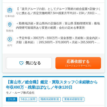
す。
■評価・キャリアパス：売上、利益率、プロセスを含めた行動で賞
【「楽天グループの顔」としてグループ商材の総合提案×店舗づく
与額と評価が決まります。20代後半にして10店舗前後のエリアを
■組織構成：
りに携わる／所定労働時間7.5H×残業月平均10～15H／月8日～休
統括する事業部長のポジションになった社員もいます。
1店舗あたり店長1名、スタッフ5～15名で運営。チームワークを
仕事内容
み】
店長から事業部長、自分次第で店舗開発、人財開発、商品開発
重視し相談し合える職場です。
楽天モバイルショップに来店されるお客様へ、スマートフォン・
等、部門を超えた異動も可能。
＜勤務地詳細＞富山県内の店舗住所：富山県 受動喫煙対策：敷地
料金プラン・楽天カード・楽天市場・楽天ポイントなど、楽天経
また、ノウハウを学ぶ機会が多い為、のれん分け制度の利用や独
■当社について：
内喫煙可能場所あり変更の範囲：会社の定める事業所
済圏の幅広いサービスを総合的にご提案します。
立する方もいます。
勤務地
2023年2月に設立された楽天グループ100％出資の新会社で、企
単なる携帯販売ではなく、楽天グループ唯一の対面チャネルとし
画、立ち上げ、コンサルティング、オペレーション管理、システ
＜予定年収＞390万円～550万円＜賃金形態＞月給制＜賃金内訳＞
て、お客様の生活をより豊かにするトータルサポートを行うポジ
■やりがい：
ム・インフラ整備までを一括提供しています。
月額（基本給）：265,500円～370,000円＜月給＞265,500円～
ションです。
・実際に店舗でお客様と接する中で「こんなメニューが喜ばれる
給与
370,000円＜昇給有無＞有＜残業手当＞有＜給与補足＞※賞与年2
のでは？」というアイデアがあれば、気軽に発信できます。
変更の範囲：会社の定める業務
回※別途インセンティブ支給あり賃金はあくまでも目安の金額であ
■具体的には：
実際に、社員の声から新しいメニューが生まれ、全国に展開され
り、選考を通じて上下する可能性があります。月給(月額)は固定手
◇お客様対応
た事例も多数。あなたのアイデアから生まれた商品が、全国の店
当を含めた表記です。
・新規契約・機種変更の受付および提案
舗に並ぶかもしれません。
応募依頼する
気になる
・料金プラン、楽天ポイント活用、楽天カード、各種サービスの
・インセンティブ制度：3カ月～半年の研修後、店長になるとイン
（エージェントサービス）
案内
センティブの対象となります。業績にもよりますが、毎月達成
・スマホの初期設定・データ移行サポート
し、年100万のインセンティブを獲得した社員もいます。
・問い合わせ対応
【富山市／総合職】鑑定・買取スタッフ◇未経験から
◇店舗運営
変更の範囲：会社の定める業務
年収490万・残業ほぼなし／年休120日
・店舗での電話応対
モノ・ループ株式会社
・在庫管理、売り場づくり、POP作成
・KPI管理・数値振り返り
正社員
5名以上採用
職種未経験歓迎
業種未経験歓迎
・店舗会議・研修への参加