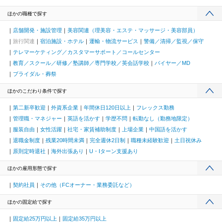
ほかの職種で探す
店舗開発・施設管理
美容関連（理美容・エステ・マッサージ・美容部員）
旅行関連
宿泊施設・ホテル
運輸・物流サービス
警備／清掃／監視／保守
テレマーケティング／カスタマーサポート／コールセンター
教育／スクール／研修／塾講師／専門学校／英会話学校
バイヤー／MD
ブライダル・葬祭
ほかのこだわり条件で探す
第二新卒歓迎
外資系企業
年間休日120日以上
フレックス勤務
管理職・マネジャー
英語を活かす
学歴不問
転勤なし（勤務地限定）
服装自由
女性活躍
社宅・家賃補助制度
上場企業
中国語を活かす
退職金制度
残業20時間未満
完全週休2日制
職種未経験歓迎
土日祝休み
原則定時退社
海外出張あり
U・Iターン支援あり
ほかの雇用形態で探す
契約社員
その他（FCオーナー・業務委託など）
ほかの固定給で探す
固定給25万円以上
固定給35万円以上