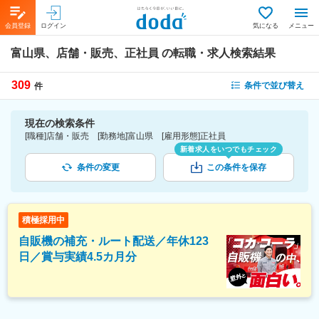
会員登録
ログイン
気になる
メニュー
富山県、店舗・販売、正社員
の転職・求人検索結果
309
条件で並び替え
件
現在の検索条件
[職種]店舗・販売 [勤務地]富山県 [雇用形態]正社員
新着求人をいつでもチェック
条件の変更
この条件を保存
積極採用中
自販機の補充・ルート配送／年休123
日／賞与実績4.5カ月分