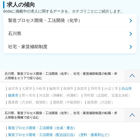
求人の傾向
dodaに掲載中の求人に関するデータを、カテゴリごとにご紹介します。
製造プロセス開発・工法開発（化学）
石川県
社宅・家賃補助制度
石川県、製造プロセス開発・工法開発（化学）、社宅・家賃補助制度の転職・求
人情報をエリアで絞り込む
金沢市
七尾市
小松市
輪島市
珠洲市
加賀市
羽咋市
かほく市
白山市
能美市
野々市市
河北郡（津幡町、内灘町）
羽咋郡（志賀町、宝達志水町）
鳳珠郡（穴水町、能登町）
鹿島郡（中能登町）
能美郡（川北町）
石川県、製造プロセス開発・工法開発（化学）、社宅・家賃補助制度の転職・求
人情報を職種で絞り込む
製造プロセス開発・工法開発（合成・重合）
製造プロセス開発・工法開発（配合設計品）（塗料・接着剤など）