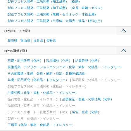
製造プロセス開発・工法開発（加工成型）（樹脂）
製造プロセス開発・工法開発（加工成型）（金属・鉄鋼・ガラス）
製造プロセス開発・工法開発（無機・セラミック・非鉄金属）
製造プロセス開発・工法開発（半導体・太陽光・液晶・LEDなど）
ほかのエリアで探す
新潟県
富山県
福井県
長野県
ほかの職種で探す
基礎・応用研究（化学）
製品開発（化学）
品質管理（化学）
技術営業・アプリケーションエンジニア（化学・素材・化粧品・トイレタリー）
その他製造・生産
分析・解析・測定・各種評価試験
基礎・応用研究（化粧品・トイレタリー）
製品開発（化粧品・トイレタリー）
製造プロセス開発・工法開発（化粧品・トイレタリー）
生産管理（化学・素材・化粧品・トイレタリー）
品質管理（化粧品・トイレタリー）
品質保証・監査・化学法規（化学）
品質保証・監査・薬事（化粧品・トイレタリー）
テクニカルサポート（技術系サポート職）
製造・生産（化学）
製造・生産（化粧品・トイレタリー）
工場長（化学・素材・化粧品・トイレタリー）