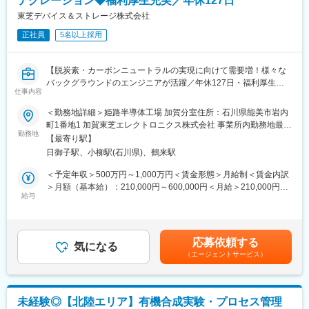
テグレーション◆福利厚生充実／年休127日
東芝デバイス＆ストレージ株式会社
■社風：
正社員
5名以上採用
・新しいことを取り入れようとする風土があり、社員の提案が積
極的に受け入れられる社風です。
・経営層と社員の距離が近く、伝えたいことを直接伝えられ、経
【脱炭素・カーボンニュートラルの実現に向けて需要増！様々な
営層から経営に対しての想いも聞けます。各事業部長から発表さ
バックグラウンドのエンジニアが活躍／年休127日・福利厚生・
れる3か年中期経営計画や毎月行われる事業部会議では、どのよう
仕事内容
研修体制充実】
な想いで事業を発展させようとしているのか、会社が目指す将来
像はどのようなものか、経営層自らの言葉で語ってもらえます
＜勤務地詳細＞姫路半導体工場 加賀分室住所：石川県能美市岩内
■募集背景：
し、その場で社員からも事業に対する想いや課題提起などもでき
町1番地1 加賀東芝エレクトロニクス株式会社 事業所内勤務地最寄
300mmウエハ―対応製造ラインを新規導入するに伴い、プロセス
勤務地
ます。
駅：北陸本線／加賀笠間駅受動喫煙対策：屋内全面禁煙
【最寄り駅】
インテグレーション技術者の増強が必要となったため。
日御子駅、小柳駅(石川県)、鶴来駅
<https://toshiba.semicon-storage.com/jp/company/news/news-
■ニッコームーブメント：
topics/2021/03/corporate-20210310-1.html>
社内の様々な部署やグループ単位で行われている改善・提案活動
＜予定年収＞500万円～1,000万円＜賃金形態＞月給制＜賃金内訳
を包括的に会社全体として評価、共有、表彰する動きです。
＞月額（基本給）：210,000円～600,000円＜月給＞210,000円～
■業務内容：
給与
会社に大きな変革を起こす可能性のある提案や改善活動を、部署
600,000円＜昇給有無＞有＜残業手当＞有＜給与補足＞※上記予定
デバイス開発部に所属いただき、MOSFETやIGBT等のパワー半導
や事業部の垣根を越えて全社的に共有することで、会社自体をよ
年収は目安の金額であり、詳細はスキル・経験を考慮し選考を通
体デバイスの新規開発において、製品毎に6～8名のチームを組
り良い方向へと変えていく大きな原動力にしていきたいとの思い
じて決定いたします。賃金はあくまでも目安の金額であり、選考
み、以下業務をお任せいたします。
から始まったプロジェクトです。
を通じて上下する可能性があります。月給(月額)は固定手当を含め
応募依頼する
・半導体のプロセスインテグレーション、デバイス技術
気になる
あなたの提案が周りの社員を動かし、組織を変え、会社を変革さ
た表記です。
（エージェントサービス）
・評価分析
せていく可能性もあり、どのような提案であっても会社として受
・プロセスシミュレーション（TCAD）
け入れる風土があります。
【変更の範囲：会社の定める業務】
変更の範囲：当社における業務全般
未経験◎【北陸エリア】有機合成実験・プロセス管理
1プロダクト2～3年ベースで開発を行っており、週一度の製品定