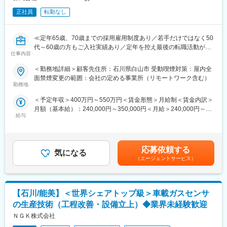
正社員
転勤なし
≪定年65歳、70歳までの採用雇用制度あり／若手だけではなく50
代～60歳の方もご入社実績あり／定年を控え最後の転職活動がし
仕事内容
たい方、PMではなくエンジニアとして現場で活躍をしていきたい
方歓迎≫
＜勤務地詳細＞顧客先住所：石川県白山市 受動喫煙対策：屋内全
面禁煙変更の範囲：会社の定める事業所（リモートワーク含む）
ご経験に合わせて、大手メーカーを中心とした取引先プロジェク
勤務地
トに参画いただきます。今回は研究経験をお持ちの方を対象に1年
＜予定年収＞400万円～550万円＜賃金形態＞月給制＜賃金内訳＞
目から研究テーマを担当頂けます。スキルアップのチャンスです
月額（基本給）：240,000円～350,000円＜月給＞240,000円～
◎
給与
350,000円＜昇給有無＞有＜残業手当＞有＜給与補足＞※年齢、経
験、能力など考慮の上決定します。■昇給：年1回（4月）■賞与 年
■募集の背景：
2回（7月、12月）＜モデル年収例＞3年目 年収440～460万円5
現在、石川県では、さまざまな領域で活躍できるエンジニアを募
年目 年収550～570万円20年目 年収1000万円超※金額はあくま
集しております。ご経験やご経歴に合わせて、選考を進めさせて
応募依頼する
気になる
でも目安です。賃金はあくまでも目安の金額であり、選考を通じ
いただきます。
（エージェントサービス）
て上下する可能性があります。月給(月額)は固定手当を含めた表記
ものづくりの最前線で、自分の技術が社会に貢献する喜びを感じ
です。
られる環境です。本プロジェクトでは、1年目から研究テーマをご
担当いただけます。最初は比較的短期間の案件から始まり、スキ
【石川/能美】＜世界シェアトップ級＞車載ガスセンサ
ルアップのチャンスが多い環境です。難しいテーマにもチャレン
ジしていただき、ステップアップを目指しましょう。
の生産技術（工程改善・設備立上）◆業界未経験歓迎
ＮＧＫ株式会社
■業務詳細：