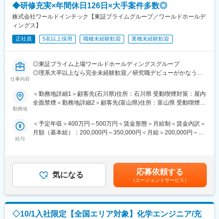
◆研修充実×年間休日126日×大手案件多数◎
例ミーティングを行い、1週間でPDCAを回しています。
パワー半導体は開発の規模感が大きすぎないからこそ、製品開発
株式会社ワールドインテック【東証プライムグループ／ワールドホールデ
～量産立ち上げまで見渡すことができ、エンジニアとして確実に
ィングス】
キャリアアップできる環境が整っています。
正社員
5名以上採用
職種未経験歓迎
業種未経験歓迎
■半導体事業について：
当社の半導体事業は、ディスクリート半導体と集積回路デバイス
◎東証プライム上場ワールドホールディングスグループ
の2つの事業領域で構成されており、産業・インフラ向け、車載向
◎理系大卒以上なら完全未経験歓迎／研究職デビューがかなう
け、データセンター向けを主なターゲットとし注力しています。
仕事内容
◎京都大学内のラボで基礎研修からスタート／マンツーマン指導
ディスクリート半導体の中でも、パワー半導体は電力の制御や変
あり
＜勤務地詳細1＞顧客先(石川県)住所：石川県 受動喫煙対策：屋内
換・供給を行う、電源回路を持つすべての機器に必要不可欠であ
◎大手メーカー案件で社会的影響の大きい最先端の研究をサポー
全面禁煙＜勤務地詳細2＞顧客先(富山県)住所：富山県 受動喫煙対
り、非常に重要なキーデバイスとして注目されています。例え
ト
勤務地
策：屋内全面禁煙＜勤務地詳細3＞顧客先(福井県)住所：福井県 受
ば、産業・インフラ向けとしては、脱炭素・カーボンニュートラ
◎年休126日・残業少なめで働きやすい（配属先により変更あ
動喫煙対策：屋内全面禁煙変更の範囲：会社の定める事業所
ルであるとともに省エネデバイス、グリーン半導体という環境に
＜予定年収＞400万円～500万円＜賃金形態＞月給制＜賃金内訳＞
り）
配慮したデバイスとして、社会を支えるとともにさらなる進化が
月額（基本給）：200,000円～350,000円＜月給＞200,000円～
求められています。電力を使うどの領域においても、パワー半導
給与
350,000円＜昇給有無＞有＜残業手当＞有＜給与補足＞■昇給：年
■業務内容：
体は課題を解決に導くことで世界の未来を大きく動かす、無くて
1回（2月）■賞与：年2回（7月・12月）■モデル年収25歳：420万
作業標準書に基づいた有機合成の実験業務を担当していただきま
はならないキーデバイスです。
円30歳：500万円35歳：600万円※上記はあくまで参考例であり、
す。
給与条件は経験・スキルに基づき決定します。入社時および入社
具体的には、装置内への規定試薬の投入（量・タイミングの管
応募依頼する
当社はパワーデバイスの開発に注力しています。パワーデバイス
気になる
後の給与を確約するものではありません。賃金はあくまでも目安
理）、温度や攪拌回転数の操作、反応後のサンプル回収など、一
（エージェントサービス）
は半導体の特性を最大限まで引き出すために、高度なプロセス開
の金額であり、選考を通じて上下する可能性があります。月給(月
連の合成フローに携わります。周囲と活発にコミュニケーション
発が必要です。300mmの最先端ラインの構築、プロセス開発にぜ
額)は固定手当を含めた表記です。
を取りながら、正確に実験を進める役割です。
ひ参加してください。
※アセトン、THF、MEK、ECH（エピクロロヒドリン）等の有機
◇10/1入社限定【全国エリア対象】化学エンジニア/充
溶剤を取り扱います。