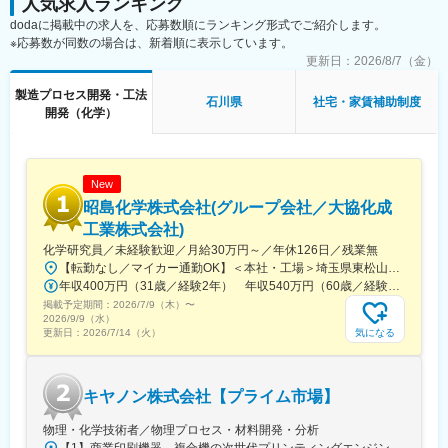
人気求人ランキング
ており、新卒入社者と同等の手厚いフォローを受けることが可能
立したい方に適しています。
dodaに掲載中の求人を、応募数順にランキング形式でご紹介します。
です。
※応募数が同数の場合は、新着順に表示しています。
・技術研修中もお給料はお支払いいたします。研修にかかる費用
変更の範囲：会社の定める業務
はすべて会社負担です。
更新日：
2026/8/7（金）
製造プロセス開発・工法
■同社で働くメリット：
石川県
社宅・家賃補助制度
開発（化学）
【経営の安定】
自己資本比率65.8％で経営安定(※通常40％以上で健全)／さらに売
上・経常利益ともに年々増加傾向／株式上場後は20年以上黒字経
営／創業から40年以上一度も社員の人員整理をしていません。
New
【エンジニアとしてのキャリアアップ】
取引社数700社以上であり、上流工程にも携われます。様々のな
昭島化学株式会社(グループ会社／大協化成
大手企業の最先端プロジェクトに携わることができるので、製
工業株式会社)
品・分野の垣根を越えて、知識や経験を重ねることができます。
化学研究員／未経験歓迎／月給30万円～／年休126日／残業無
【幅広いキャリアプラン】
【転勤なし／マイカー通勤OK】＜本社・工場＞埼玉県東松山市新郷88-6※勤務地の受動喫煙対策：あり
エンジニアサポートシステム(ESS)が確立しており、専任のキャリ
年収400万円（31歳／経験2年） 年収540万円（60歳／経験9年）
ア担当や先輩と現状・未来の話ができます。継続的な研修・支援
掲載予定期間：
2026/7/9（木）
〜
制度があるので自分のキャリアにあった派遣先を選定することが
2026/9/9（水）
できます。キャリアパスに関しても志向を考慮し、エンジニアス
気になる
更新日：
2026/7/14（火）
ペシャリスト、現場・請負マネジメント、管理経営部門などのポ
ジションを用意しています。
【長期就業のための手厚いサポート】
キヤノン株式会社【プライム市場】
年休120日以上/月残業20h想定/有給取得率74％/男性の育児・看護
休暇も運用実績あり/子ども手当(18歳まで月1万円)/育児休暇取得
物理・化学技術者／物理プロセス・材料開発・分析
率100％(※くるみんマーク取得企業)/育児休暇からの復帰率92％