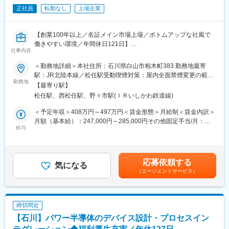
す。
正社員
転勤なし
上場企業
■業務の詳細
エンジニアの遣り甲斐を大切にする当社だからこその取り組みで
車載用ガスセンサ（ジルコニア素子）の量産立ち上げ・生産性改
す。
善・品質向上業務
【創業100年以上／名証メイン市場上場／ボトムアップな社風で
（1）設備改造および量産工程の立ち上げ・条件最適化
変更の範囲：会社の定める業務
働きやすい環境／年間休日121日】
（2）タクト短縮・歩留まり改善等による生産性向上および能力増
仕事内容
強
■業務内容：
＜勤務地詳細＞本社住所：石川県白山市相木町383 勤務地最寄
（3）品質向上に向けた工程標準化・管理手法の改善
・セラミック系材料・プロセス開発をお任せします。素材開発か
駅：JR北陸本線／松任駅受動喫煙対策：屋内全面禁煙変更の範
らプロセス開発、商品企画開発まで幅広い業務に携わることがで
勤務地
囲：本社および全国の営業所で会社の定める場所（テレワークの
■職務の特色
【最寄り駅】
きます。開発された素材・商品は当社の各事業部の技術部門で製
場所を含む）
世界シェアトップ級製品の工程改善に携わることができます。世
松任駅、西松任駅、野々市駅(ＩＲいしかわ鉄道線)
品化されていきます。
界中の自動車メーカーを相手に、技術力で勝負できる環境であ
＜予定年収＞408万円～497万円＜賃金形態＞月給制＜賃金内訳＞
り、責任とやりがいを感じられる職務です。事業の継続的な発展
■募集背景：
月額（基本給）：247,000円～285,000円その他固定手当/月：
に資する製品を製造する主力工場において工程改善を主導するこ
各事業で新しいことに取り組むには素材は必須の要素です。その
給与
3,000円～25,000円＜月給＞250,000円～310,000円＜昇給有無＞
とで、生産技術の第一線で活躍できます。
ためゼロから企画開発してくださる方を採用したいと考えていま
有＜残業手当＞有＜給与補足＞※上記年収は賞与・残業代を含む想
す。
定金額です。■昇給：年1回（4月／約4.5％）■賞与：年2回（7
■職場の雰囲気
月・12月／※2025年度 計2.25か月）※別途資格手当あり（3,000～
製造現場の近くにあって、技術力・問題解決力により高難度案件
応募依頼する
■当社の研究開発について：
気になる
5,000円）賃金はあくまでも目安の金額であり、選考を通じて上下
の改善を行う技術集団です。少人数ながら各々が得意とする分野
（エージェントサービス）
・当社は1908年の創業から素材開発の成果として「浄化槽」「排
する可能性があります。月給(月額)は固定手当を含めた表記です。
を持ち、協力し合うことで、日々成長を続けています。
水処理システム」「オーダーメイドシステムバスルーム」「機能
性セラミック商品」「陶磁器」という5つの事業が誕生していま
変更の範囲：全ての業務への配置転換あり
す。今後の研究には、さらに新たな事業が誕生させる可能性が秘
締切間近
められています。
【石川】パワー半導体のデバイス設計・プロセスイン
・当社の研究開発の特徴は、構想から製品まで一気通貫で対応で
きる点で、多くは2～3名でプロジェクト運営していきます。