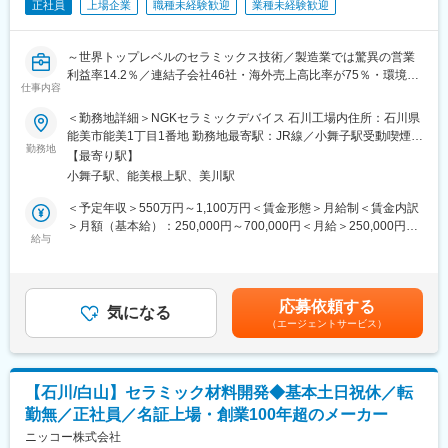
製品対象として、電子材料・化粧品・アクリル等の研究開発をご
正社員
上場企業
職種未経験歓迎
業種未経験歓迎
担当いただくことを想定しています。基本的に3つの分野に分かれ
た案件をご担当いただきます。1案件1担当制で業務を進めるた
～世界トップレベルのセラミックス技術／製造業では驚異の営業
め、主担当として責任を持って取り組んでいただきます。
利益率14.2％／連結子会社46社・海外売上高比率が75％・環境貢
平均で1人あたり5案件ほどをご担当いただき、2～3ヶ月の案件か
仕事内容
献製品が売上全体の約60％を占めるグローバルメーカー／平均勤
ら、半年～1年の案件まで、さまざまな案件に触れる機会が多いプ
続年数15.3年・離職率1.5％～
ロジェクトです。
＜勤務地詳細＞NGKセラミックデバイス 石川工場内住所：石川県
能美市能美1丁目1番地 勤務地最寄駅：JR線／小舞子駅受動喫煙対
■募集背景
■業務の流れ：
勤務地
策：屋内喫煙可能場所あり変更の範囲：会社の定める事業所（リ
【最寄り駅】
車載用ガスセンサの生産技術業務の増員募集となります。
（1）営業担当とともに顧客との打ち合わせ対応
モートワーク含む）
小舞子駅、能美根上駅、美川駅
世界的な自動車排ガス規制強化の流れを受け、規制への適合のた
（2）同社のノウハウや知識を応用し、顧客のニーズに応える研究
めに当社のNOxセンサは欧・米・アジアへ導入が広がっていま
開発を実施
＜予定年収＞550万円～1,100万円＜賃金形態＞月給制＜賃金内訳
す。当社のNOxセンサは応答性・精度に優れていることから、自
（3）量産化に向けた条件設計
＞月額（基本給）：250,000円～700,000円＜月給＞250,000円～
動車メーカーからの引き合いも多く、NOxセンサ市場において世
給与
700,000円＜昇給有無＞有＜残業手当＞有＜給与補足＞※給与は経
界シェアトップ級を誇ります。
■担当製品：
験・能力等を考慮の上、当社規定により決定いたします。■昇給：
排ガス規制が強化されていく中で新たな機能を持ったセンサの需
・パソコンのディスプレイやスマホの画面などの電子材料
年1回■賞与：年2回＜想定年収例＞※家族手当・住宅手当・残業
要が高まっています。センサの心臓部にあたるジルコニア素子*の
・塗料や粘着剤、接着剤などの化成品原料
25h/月込み大学卒 30歳 715万円／月給37万円※扶養家族2名大学
応募依頼する
新規品番を、主力工場である石川工場でより効率的に製造するた
・化粧品やコーティング剤などの機能化学品材料
気になる
卒 35歳 852万円／月給43万円※扶養家族3名賃金はあくまでも目
（エージェントサービス）
めの工程改善を目的とした募集となります。
安の金額であり、選考を通じて上下する可能性があります。月給
※ジルコニアセラミック製で、厚膜技術を駆使して生産していま
■当社だからこそ実現できるエンジニアとしての未来がある：
(月額)は固定手当を含めた表記です。
す。
＜キャリアドック制度＞
同業他社では希望する仕事があっても、会社の都合で挑戦できな
【石川/白山】セラミック材料開発◆基本土日祝休／転
■職務の概要
いという事も転職理由の1つです。
勤無／正社員／名証上場・創業100年超のメーカー
車載用ガスセンサ（ジルコニア素子）の工程改善・品質向上のた
当社では専任のキャリアアドバイザーがおり、キャリアアドバイ
めの仕組み改善
ニッコー株式会社
ザーが社内に働きかける事で希望する仕事への挑戦を後押ししま