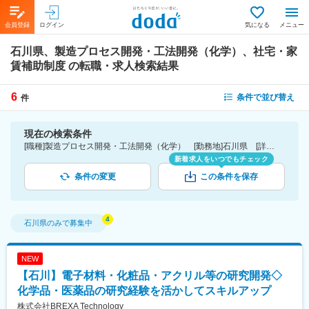
会員登録
ログイン
気になる
メニュー
石川県、製造プロセス開発・工法開発（化学）、社宅・家
賃補助制度
の転職・求人検索結果
6
条件で並び替え
件
現在の検索条件
[職種]製造プロセス開発・工法開発（化学） [勤務地]石川県 [詳細条件](待遇・福利厚生)社宅・家賃補助制度
新着求人をいつでもチェック
条件の変更
この条件を保存
石川県
のみで募集中
NEW
【石川】電子材料・化粧品・アクリル等の研究開発◇
化学品・医薬品の研究経験を活かしてスキルアップ
株式会社BREXA Technology