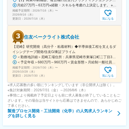
【1】商業印刷機器、複合機の次世代プリンティングエンジンのデザイン・取手事業所／茨城県取手市白山7-5-1【2】インクジェットプリンターのプリンティングエンジンのデザイン【3】インクジェット用インク設計・材料合成・量産・矢向事業所／神奈川県川崎市幸区塚越3-451【4】光学システム開発（半導体露光装置・FPD露光装置）【5】物理プロセス開発・化学分析（半導体露光装置・FPD露光装置） ・宇都宮事業所／栃木県宇都宮市清原工業団地20-2※一部、社内規定内で自動車通勤可★受動喫煙対策：敷地内全面禁煙
月給27万円～63万円※経験・スキルを考慮の上決定します。 ※時間外労働手当は別途支給します。
変更の範囲：会社の定める業務
掲載予定期間：
2026/7/16（木）
〜
2026/9/16（水）
気になる
更新日：
2026/7/16（木）
住友ベークライト株式会社
【尼崎】研究開発（高分子・粘着材料）◆半導体後工程を支えるダ
イシングテープ開発/住友G/東証プライム
＜勤務地詳細＞尼崎工場住所：兵庫県尼崎市東塚口町二丁目3番47号 勤務地最寄駅：阪急神戸線／塚口駅受動喫煙対策：敷地内喫煙可能場所あり変更の範囲：会社の定める事業所（リモートワーク含む）
＜予定年収＞680万円～960万円＜賃金形態＞月給制一般社員のみ残業手当を支給＜賃金内訳＞月額（基本給）：390,000円～490,000円＜月給＞390,000円～490,000円＜昇給有無＞有＜残業手当＞有＜給与補足＞■あくまで想定年収になり、保証の限りではございません。ご本人様のスキル・経験に応じて当社規定により決定いたします。■各種諸手当、福利厚生は別途欄をご参照ください。賃金はあくまでも目安の金額であり、選考を通じて上下する可能性があります。月給(月額)は固定手当を含めた表記です。
掲載予定期間：
2026/7/30（木）
〜
2026/10/28（水）
気になる
更新日：
2026/7/30（木）
※求人応募数の多い順にランキングしています（非公開求人は除く）。
※集計対象期間：2026/7/31（金）～2026/8/6（木）
※事情により掲載終了予定日よりも前に求人募集が終了していることもご
ざいます。その場合は当サイトから応募はできませんので、あらかじめご
了承ください。
製造プロセス開発・工法開発（化学）
の人気求人ランキン
グを詳しく見る