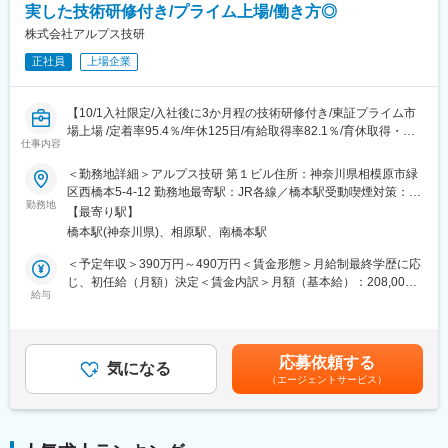
実した技術研修付き/プライム上場/働き方◎
■POINT：
株式会社アルプス技研
有機合成の実験フローに携わり、装置の操作や反応後のサンプル
回収を丁寧に行います。化学実験経験を活かし、チームで連携し
正社員
上場企業
て業務を前進させるやりがいがあります。
【10/1入社限定/入社後に3か月程の技術研修付き/東証プライム市
■充実の教育・研修体制：
場上場 /定着率95.4％/年休125日/有給取得率82.1％/育休取得・復
京都大学化学研究所、当社バイオ研修ラボにて最先端の環境の中
仕事内容
帰率100%/ぷらちなくるみんマーク取得】
で研修を受けることができます。
現場経験のある講師が基礎から指導するため、実務未経験やブラ
＜勤務地詳細＞アルプス技研 第１ビル住所：神奈川県相模原市緑
■業務概要：
ンクのある方でも安心してスタートできます。研究者の専門分野
区西橋本5-4-12 勤務地最寄駅：JR各線／橋本駅受動喫煙対策：屋
入社後研修を経て化学エンジニアとしてご活躍いただきます。さ
や研究テーマなどにあわせて、オーダーメイドの研修プログラム
勤務地
内全面禁煙変更の範囲：会社の定める事業所
【最寄り駅】
まざまな業界・メーカーのものづくりに挑戦でき、基礎研究や製
を実施しているため、継続的なスキルアップが可能です。技術面
橋本駅(神奈川県)、相原駅、南橋本駅
品企画段階に携わることも可能です。
だけでなく、マインド面での研修もあり、「研究者」としてはも
※各種手続きや研修準備のため、入社日より前にオリエンテーショ
ちろんのこと「人」として成長できる環境となっています。
＜予定年収＞390万円～490万円＜賃金形態＞月給制最終学歴に応
ンや面談の実施を想定しております。
じ、初任給（月額）決定＜賃金内訳＞月額（基本給）：208,000
■当社で働く特徴・魅力：
給与
円～270,000円＜月給＞208,000円～270,000円＜昇給有無＞有＜
■研修後の想定業務について：
「理系出身だが研究職に就けなかった」「せっかくなら理系大卒
残業手当＞有＜給与補足＞※提示年収は賞与・残業20h想定込みで
・電子系装置の利用技術・プロセス技術の研究開発、設計業務
の経歴を活かして働きたい」という方に特におすすめのポジショ
す。■年収補足：・大学院卒／270,000円・大卒、高専7年制／
・自動車用電池の研究開発、設計業務
ンです。配属先は製薬・バイオ・ヘルスケア・化学・食品などさ
250,000円・高専5年制／230,000円・専門4年制／220,000円・専
応募依頼する
・半導体関連の研究開発、設計業務 等 における設計・実験・
まざまな分野の大手メーカーが中心です。配属先は約350社と非
気になる
門3年制／214,000円・短大、専門2年制／208,000円賃金はあくま
（エージェントサービス）
評価・検証業務等
常に多く、希望に応じたキャリア形成が可能です。
でも目安の金額であり、選考を通じて上下する可能性がありま
また、残業月10時間前後・年間休日126日（配属先により変更あ
す。月給(月額)は固定手当を含めた表記です。
■当ポジションの魅力：
り）とワークライフバランスも良好◎実務経験を積みながら研究
・未経験・微経験の方でも入社後に3ヵ月程研修・教育期間を設け
職としての専門性を確立できるため、「安定×キャリア形成」を両