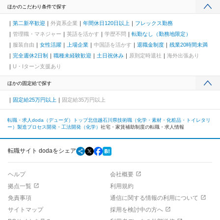
ほかのこだわり条件で探す
第二新卒歓迎
外資系企業
年間休日120日以上
フレックス勤務
管理職・マネジャー
英語を活かす
学歴不問
転勤なし（勤務地限定）
服装自由
女性活躍
上場企業
中国語を活かす
退職金制度
残業20時間未満
完全週休2日制
職種未経験歓迎
土日祝休み
原則定時退社
海外出張あり
U・Iターン支援あり
ほかの固定給で探す
固定給25万円以上
固定給35万円以上
転職・求人doda（デューダ）トップ
北信越
石川県
技術職（化学・素材・化粧品・トイレタリ
ー）
製造プロセス開発・工法開発（化学）
社宅・家賃補助制度の転職・求人情報
転職サイト dodaをシェア
ヘルプ
会社概要
拠点一覧
利用規約
免責事項
通信に関する情報の利用について
サイトマップ
採用を検討中の方へ