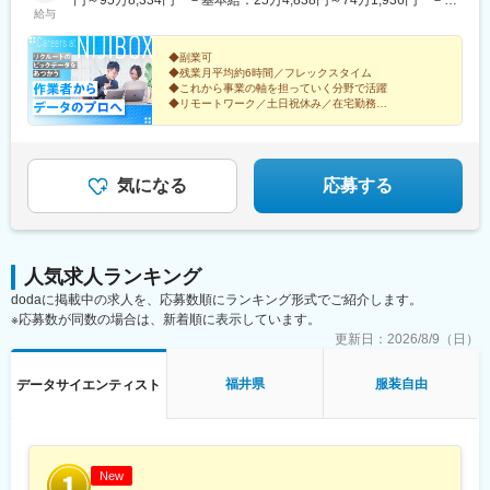
給与
州で働いているメンバーもいます。※リモートワーク制度あり！
レード手当：7万4,329円～21万6,398円※グレード手当は固定残業
（諸条件あり／詳細はお気軽にお問い合せください）※受動喫煙対
代として残業の有無に関わらず月35時間分を上記金額で支給※上
策：敷地内全面禁煙※転勤なし
記35時間を超過した分は別途支給
◆副業可
◆残業月平均約6時間／フレックスタイム
◆これから事業の軸を担っていく分野で活躍
◆リモートワーク／土日祝休み／在宅勤務
◆データ領域の幅広い知識・スキルを獲得
◆幅広いキャリアプランが実現可能
＼リクルート100％出資のグループ会社／
気になる
応募する
人気求人ランキング
dodaに掲載中の求人を、応募数順にランキング形式でご紹介します。
※応募数が同数の場合は、新着順に表示しています。
更新日：
2026/8/9（日）
福井県
服装自由
データサイエンティスト
New