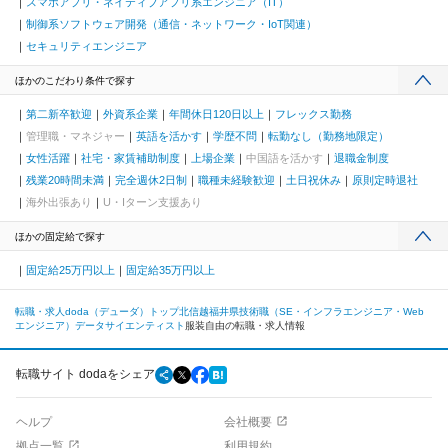
スマホアプリ・ネイティブアプリ系エンジニア（IT）
制御系ソフトウェア開発（通信・ネットワーク・IoT関連）
セキュリティエンジニア
ほかのこだわり条件で探す
第二新卒歓迎
外資系企業
年間休日120日以上
フレックス勤務
管理職・マネジャー
英語を活かす
学歴不問
転勤なし（勤務地限定）
女性活躍
社宅・家賃補助制度
上場企業
中国語を活かす
退職金制度
残業20時間未満
完全週休2日制
職種未経験歓迎
土日祝休み
原則定時退社
海外出張あり
U・Iターン支援あり
ほかの固定給で探す
固定給25万円以上
固定給35万円以上
転職・求人doda（デューダ）トップ
北信越
福井県
技術職（SE・インフラエンジニア・Web
エンジニア）
データサイエンティスト
服装自由の転職・求人情報
転職サイト dodaをシェア
ヘルプ
会社概要
拠点一覧
利用規約