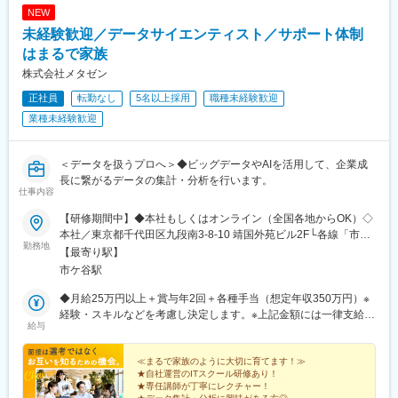
駅、久喜駅、本八幡駅(総武線)、大宮駅(埼玉県)、代官山駅、さっ
NEW
丁目駅、都電雑司ケ谷駅、麻布十番駅、京成上野駅、立川南駅、
ぽろ駅、函館駅前駅、津軽五所川原駅、田茂山駅、あおば通駅、
京橋駅(東京都)、東海神駅、栄町駅(千葉県)、汐入駅、高島町駅、
未経験歓迎／データサイエンティスト／サポート体制
曽根田駅、鷹巣駅、工機前駅、佐貫駅、宇都宮駅東口駅、今市
武蔵溝ノ口駅、河内永和駅、東寺駅、西新町駅、高速神戸駅、末
はまるで家族
駅、中央前橋駅、西桐生駅、北朝霞駅、池ノ上駅、蓮沼駅、西葛
広町駅(東京都)、下落合駅、なんば駅(南海線)、天王寺駅前駅、四
西駅、牛田駅(東京都)、板橋区役所前駅、京王八王子駅、北品川
株式会社メタゼン
宮駅、京成八幡駅、蒲生四丁目駅、北浜駅(大阪府)、動物園前駅、
駅、赤羽岩淵駅、新宿駅(東京メトロ)、東池袋駅、不動前駅、住吉
聖天坂駅、谷町四丁目駅、扇町駅(大阪府)、四天王寺前夕陽ケ丘
正社員
転勤なし
5名以上採用
職種未経験歓迎
駅(東京都)、六本木一丁目駅、布田駅、稲荷町駅(東京都)、立川北
駅、中之島駅、大正駅(大阪府)、五条駅(京都市営)、桃山御陵前
業種未経験歓迎
駅、三越前駅、二重橋前駅、桜街道駅、京成船橋駅、京成千葉
駅、西大路三条駅、伊勢田駅、宝ケ池駅、旧居留地・大丸前駅、
駅、北習志野駅、野田市駅、京成成田駅、仲ノ町駅、逸見駅、新
神戸三宮駅(阪神)、芦屋駅(阪神線)、久寿川駅、六甲駅、新橋駅、
高島駅、京急川崎駅、北茅ケ崎駅、和田塚駅、入谷駅(神奈川県)、
信濃町駅、北参道駅、浜町駅、伊勢佐木長者町駅、日ノ出町駅、
＜データを扱うプロへ＞◆ビッグデータやAIを活用して、企業成
逗子・葉山駅、西松本駅、岩村田駅、南豊科駅、上大月駅、志貴
八丁堀駅(東京都)、高輪台駅、芝公園駅、大森海岸駅、九段下駅、
長に繋がるデータの集計・分析を行います。
野中学校前駅、新魚津駅、北鉄金沢駅、福井駅、新浜松駅、新静
竹橋駅、曳舟駅、巣鴨新田駅、天神南駅、東宿郷駅、北１２条
仕事内容
岡駅、新豊橋駅、近鉄名古屋駅、尾張一宮駅、名鉄岐阜駅、名電
駅、松風町駅、広瀬通駅、電鉄富山駅、七ツ屋駅、新福井駅、第
各務原駅、新可児駅、ＪＲ河内永和駅、大阪梅田駅(阪急線)、九条
【研修期間中】◆本社もしくはオンライン（全国各地からOK）◇
一通り駅、名鉄名古屋駅、駅前駅、西川緑道公園駅、猿猴橋町
駅(京都府)、田中口駅、山陽姫路駅、西宮駅、山陽明石駅、ハーバ
本社／東京都千代田区九段南3-8-10 靖国外苑ビル2F└各線「市ケ
駅、高知橋駅、大手町駅(愛媛県)、桜島桟橋通駅
勤務地
ーランド駅、宝塚南口駅、新伊丹駅、芦屋川駅、上栄町駅、新八
谷駅」より徒歩5分└各線「九段下駅」より徒歩9分【研修終了
【最寄り駅】
日市駅、倉敷駅、岡山駅前駅、電鉄出雲市駅、高知駅前駅、宮田
後】◆東京23区を中心とした全国各地のITプロジェクト先※勤務地
市ケ谷駅
町駅、高松築港駅、眉山ロープウェイ山麓駅、西鉄福岡駅、鹿児
は希望を考慮します。※転居を伴う転勤はありません。※すべて徒
島駅前駅、熊本駅前駅、長崎駅前駅、佐世保中央駅、神泉駅、岩
歩10分以内の駅チカオフィスです。※フルリモート・在宅勤務は
◆月給25万円以上＋賞与年2回＋各種手当（想定年収350万円）※
本町駅、西早稲田駅、青井駅、高津駅(神奈川県)、大阪難波駅、大
プロジェクトによって異なります。
経験・スキルなどを考慮し決定します。※上記金額には一律支給の
給与
阪阿部野橋駅、東別院駅、丸の内駅(愛知県)、祇園駅(福岡県)、櫛
住宅手当2万円を含みます。※残業代は全額支給※試用期間6ヵ月あ
田神社前駅、京阪山科駅、本八幡駅(都営線)、西大橋駅、北１２条
り（期間中は月給23万円以上で、その他の待遇に変更なし）☆経
駅、松風町駅、広瀬通駅、東宿郷駅、東北沢駅、京成関屋駅、新
験がある方は、現職・前職給与を考慮します。☆明確な評価制度
≪まるで家族のように大切に育てます！≫
★自社運営のITスクール研修あり！
宿三丁目駅、都電雑司ケ谷駅、麻布十番駅、京成上野駅、立川南
あり。個人の頑張りに応じて評価します。【年収例】年収450万
★専任講師が丁寧にレクチャー！
駅、茅場町駅、京橋駅(東京都)、東海神駅、栄町駅(千葉県)、汐入
円（経験2年入社）年収650万円（経験3年入社）年収900万円（経