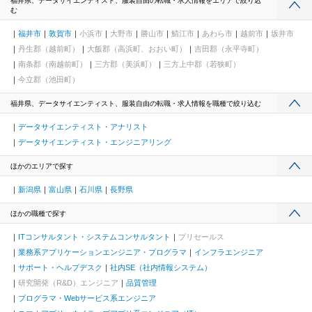
福井県、データサイエンティスト、服装自由の転職・求人情報をエリアで絞り込
む
福井市
敦賀市
小浜市
大野市
勝山市
鯖江市
あわら市
越前市
坂井市
丹生郡（越前町）
大飯郡（高浜町、おおい町）
吉田郡（永平寺町）
南条郡（南越前町）
三方郡（美浜町）
三方上中郡（若狭町）
今立郡（池田町）
福井県、データサイエンティスト、服装自由の転職・求人情報を職種で絞り込む
データサイエンティスト・アナリスト
データサイエンティスト・エンジニアリング
ほかのエリアで探す
新潟県
富山県
石川県
長野県
ほかの職種で探す
ITコンサルタント・システムコンサルタント
プリセールス
業務系アプリケーションエンジニア・プログラマ
インフラエンジニア
サポート・ヘルプデスク
社内SE（社内情報システム）
研究開発（R&D）エンジニア
品質管理
プログラマ・Webサービス系エンジニア