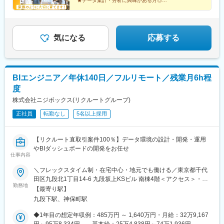
★データ集計・分析に興味がある方◎
駅、高島町駅、電鉄富山駅、広小路駅(富山県)、七ツ屋駅、新福井
験5年入社）
★ニーズ拡大中の最先端の仕事！
駅、第一通り駅、日吉町駅、駅前駅、名鉄名古屋駅、河内永和
★頑張りや成長は昇給・昇格で還元◎
★ワークライフバランスを大切にできる！
駅、大阪梅田駅(阪神線)、東寺駅、阪神国道駅、西新町駅、高速神
戸駅、芦屋駅(阪神線)、西川緑道公園駅、猿猴橋町駅、高知橋駅、
気になる
応募する
大手町駅(愛媛県)、天神南駅、桜島桟橋通駅、二本木口駅、五島町
駅、中佐世保駅、末広町駅(東京都)、下落合駅、武蔵溝ノ口駅、な
んば駅(南海線)、長堀橋駅、天王寺駅前駅、栄駅(愛知県)、呉服町
駅(福岡県)、四宮駅、京成八幡駅
BIエンジニア／年休140日／フルリモート／残業月6h程
度
株式会社ニジボックス(リクルートグループ)
正社員
転勤なし
5名以上採用
【リクルート直取引案件100％】データ環境の設計・開発・運用
やBIダッシュボードの開発をお任せ
仕事内容
＼フレックスタイム制・在宅中心・地元でも働ける／東京都千代
田区九段北1丁目14-6 九段坂上KSビル 南棟4階＜アクセス＞・東
勤務地
京メトロ東西線半蔵門線・都営新宿線 「九段下駅」徒歩1分（1番
【最寄り駅】
出口）出社を必須としないリモートワークのため、地元で働くな
九段下駅、神保町駅
ど自分らしい働き方が叶います。「住み慣れた地元で働く」「気
分転換に今日は出社」「たまには誰かと話しながら仕事したい」
◆1年目の想定年収例：485万円 ～ 1,640万円・月給：32万9,167
など、柔軟性高く働くことができ、一都三県だけでなく関西や九
円～95万8,334円 －基本給：25万4,838円～74万1,936円 －グ