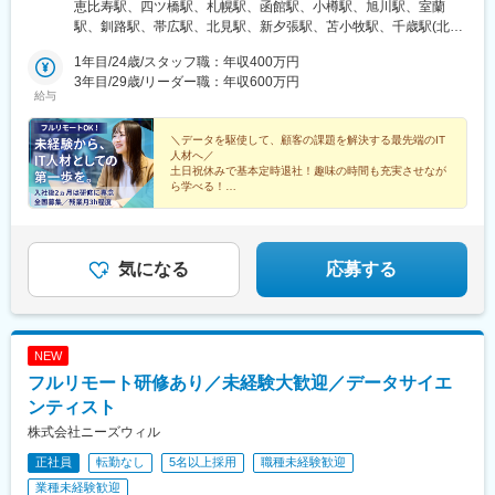
は通勤不要※入社後2ヶ月研修は東京にて実施、その後はスキルに
恵比寿駅、四ツ橋駅、札幌駅、函館駅、小樽駅、旭川駅、室蘭
小杉駅、新横浜駅、戸塚駅、海老名駅(相模線)、日吉駅(神奈川
応じてリモートワーク可※研修終了後も東京本社での勤務が必要な
駅、釧路駅、帯広駅、北見駅、新夕張駅、苫小牧駅、千歳駅(北海
県)、浅草駅(ＴＸ)、銀座駅、青山一丁目駅、二子玉川駅、代々木
場合あり■本社東京都渋谷区東3-9-19 VORT恵比寿maxim 3階『恵
道)、青森駅、八戸駅、弘前駅、五所川原駅、盛岡駅、花巻駅、北
駅、原宿駅、中野坂上駅、人形町駅、関内駅、菊名駅、桜木町
比寿駅』徒歩4分■大阪支社大阪府大阪市西区新町1-2-9日宝四ツ橋
1年目/24歳/スタッフ職：年収400万円
上駅、宮古駅、盛駅、久慈駅、仙台駅、石巻駅、杜せきのした
駅、中央林間駅、大船駅、相模大野駅、東戸塚駅、保土ケ谷駅、
新町ビル8階1号室『四ツ橋駅』徒歩3分
3年目/29歳/リーダー職：年収600万円
駅、新田駅(宮城県)、多賀城駅、気仙沼駅、いわき駅、郡山駅(福
有楽町駅、神田駅(東京都)、日比谷駅、茅場町駅、市ケ谷駅、五反
給与
島県)、福島駅(福島県)、会津若松駅、須賀川駅、白河駅、喜多方
田駅、中目黒駅、田町駅(東京都)、横須賀中央駅、センター北駅、
駅、秋田駅、横手駅、能代駅、湯沢駅、大久保駅(秋田県)、鷹ノ巣
上大岡駅、蘇我駅、幕張本郷駅、新松戸駅、新浦安駅、西船橋
＼データを駆使して、顧客の課題を解決する最先端のIT
駅、山形駅、鶴岡駅、酒田駅、米沢駅、天童駅、さくらんぼ東根
駅、自由が丘駅、みなとみらい駅、新百合ケ丘駅、柏の葉キャン
人材へ／
駅、寒河江駅、新庄駅、水戸駅、つくば駅、日立駅、勝田駅、土
パス駅、新八柱駅、行徳駅、新小岩駅、大森駅(東京都)、三鷹駅、
土日祝休みで基本定時退社！趣味の時間も充実させなが
浦駅、古河駅、取手駅、下館駅、笹川駅、牛久駅、龍ケ崎市駅、
ら学べる！
三軒茶屋駅、四ツ谷駅、飯田橋駅、恵比寿駅、大井町駅、大手町
多くの同期と一緒に入社で安心！
守谷駅、水海道駅、宇都宮駅、小山駅、栃木駅、足利駅、佐野
駅(東京都)、浜松町駅、押上駅、新木場駅、表参道駅、大塚駅(東
駅、那須塩原駅、鹿沼駅、真岡駅、下今市駅、西那須野駅、高崎
京都)、天神駅、小倉駅(福岡県)、久留米駅、大牟田駅、博多駅、
◎異業種出身が99%＆20代活躍中
駅、前橋駅、太田駅(群馬県)、伊勢崎駅、桐生駅、館林駅、渋川
◎入社後はITの基礎研修からスタート
大津駅、草津駅(滋賀県)、彦根駅、八日市駅、和歌山駅、奈良駅、
駅、川口駅、川越駅、所沢駅、越谷駅、草加駅、春日部駅、上尾
◎フルリモートOK
気になる
応募する
天理駅、高崎駅、宇都宮駅、水戸駅、小山駅、前橋駅、土浦駅、
駅、熊谷駅、浦和駅、新座駅、狭山市駅、入間市駅、三郷駅(埼玉
つくば駅、佐野駅、札幌駅、函館駅、八戸駅、弘前駅、盛岡駅、
県)、深谷駅、朝霞台駅、戸田駅(埼玉県)、ふじみ野駅、鴻巣駅、
花巻駅、仙台駅、多賀城駅、郡山駅(福島県)、福島駅(福島県)、秋
坂戸駅(埼玉県)、八潮駅、志木駅、飯能駅、下北沢駅、練馬駅、蒲
田駅、山形駅、長野駅、富山駅、金沢駅、福井駅(福井県)、浜松
田駅、葛西駅、北千住駅、荻窪駅、大山駅(東京都)、八王子駅、豊
駅、名古屋駅、豊橋駅、四日市駅、岡山駅、広島駅、下関駅、鳥
NEW
洲駅、亀有駅、品川駅、町田駅、赤羽駅、新宿駅、中野駅(東京
取駅、米子駅、高知駅、ＪＲ松山駅前駅、高松駅(香川県)、徳島
フルリモート研修あり／未経験大歓迎／データサイエ
都)、池袋駅、目黒駅、錦糸町駅、六本木駅、渋谷駅、調布駅、上
駅、那覇空港駅(鉄道)、鹿児島駅、宮崎駅、大分駅、西鉄福岡駅、
野駅、小平駅、立川駅、日本橋駅(東京都)、吉祥寺駅、多摩センタ
ンティスト
池ノ上駅、蓮沼駅、西葛西駅、牛田駅(東京都)、板橋区役所前駅、
ー駅、青梅駅、国分寺駅、武蔵小金井駅、昭島駅、東京駅、国立
京王八王子駅、北品川駅、赤羽岩淵駅、新宿駅(東京メトロ)、東池
株式会社ニーズウィル
駅、玉川上水駅、東久留米駅、船橋駅、松戸駅、市川駅、柏駅、
袋駅、不動前駅、六本木一丁目駅、布田駅、稲荷町駅(東京都)、立
正社員
転勤なし
5名以上採用
職種未経験歓迎
五井駅、千葉駅、流山おおたかの森駅、八千代台駅、習志野駅、
川北駅、三越前駅、二重橋前駅、桜街道駅、京成船橋駅、京成千
浦安駅(千葉県)、愛宕駅(千葉県)、木更津駅、成田駅、我孫子駅、
業種未経験歓迎
葉駅、北習志野駅、野田市駅、京成成田駅、逸見駅、新高島駅、