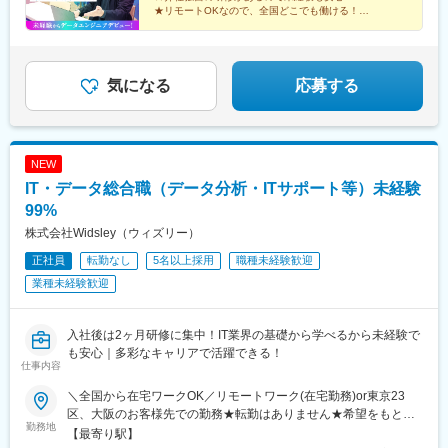
駅、市川駅、柏駅、千葉駅、流山おおたかの森駅、八千代台駅、
★リモートOKなので、全国どこでも働ける！
★明確な評価制度で給与アップを実現できる！
習志野駅、浦安駅(千葉県)、愛宕駅(千葉県)、木更津駅、成田駅、
★土日祝休み＆年休120日でプライベートも充実！
我孫子駅、印西牧の原駅、四街道駅、藤沢駅、横須賀駅、横浜
駅、相模原駅、川崎駅、平塚駅、茅ケ崎駅、大和駅(神奈川県)、本
厚木駅、小田原駅、鎌倉駅、伊勢原駅、逗子駅、三崎口駅、溝の
気になる
応募する
口駅、布施駅、豊中駅、吹田駅(東海道本線)、梅田駅(地下鉄)、茨
木駅、京都駅、姫路駅、西宮駅(ＪＲ線)、尼崎駅(東海道本線)、明
石駅、神戸駅(兵庫県)、宝塚駅、秋葉原駅、高田馬場駅、綾瀬駅、
豊田駅、なんば駅(地下鉄)、心斎橋駅、天王寺駅、山科駅、久喜
NEW
駅、本八幡駅(総武線)、京橋駅(大阪府)、鶴橋駅、淀屋橋駅、新今
IT・データ総合職（データ分析・ITサポート等）未経験
宮駅、東梅田駅、岸里駅、谷町六丁目駅、天満橋駅、千里中央駅
(北大阪急行)、高槻駅、江坂駅、堺筋本町駅、枚方市駅、北新地
99%
駅、南森町駅、日本橋駅(大阪府)、十三駅、谷町九丁目駅、肥後橋
株式会社Widsley（ウィズリー）
駅、森ノ宮駅、西九条駅、南方駅(大阪府)、堺東駅、木津川駅、長
正社員
転勤なし
5名以上採用
職種未経験歓迎
堀橋駅、京阪山科駅、烏丸駅、京都河原町駅、近鉄丹波橋駅、烏
丸御池駅、二条駅、西院駅(阪急線)、丹波橋駅、長岡京駅、北大路
業種未経験歓迎
駅、西大路駅、大久保駅(京都府)、桂川駅(京都府)、京都市役所前
駅、丸太町駅(京都市営)、今出川駅、国際会館駅、新田辺駅、三条
駅(京都府)、長岡天神駅、小倉駅(京都府)、椥辻駅、新祝園駅、東
入社後は2ヶ月研修に集中！IT業界の基礎から学べるから未経験で
山駅(京都府)、西京極駅、向日町駅、元町駅(兵庫県)、神戸三宮駅
も安心｜多彩なキャリアで活躍できる！
仕事内容
(阪急・神戸高速)、三ノ宮駅、新神戸駅、西宮北口駅、芦屋駅(東
海道本線)、伊丹駅(阪急線)、西明石駅、今津駅(兵庫県)、甲子園
＼全国から在宅ワークOK／リモートワーク(在宅勤務)or東京23
駅、垂水駅、六甲道駅、板宿駅、武庫之荘駅、名谷駅、立花駅、
区、大阪のお客様先での勤務★転勤はありません★希望をもとに
加古川駅、西神中央駅、兵庫駅、大宮駅(埼玉県)、和光市駅、蕨
勤務地
配属先を決定します★リモートワーク率5割★フルリモートの場合
【最寄り駅】
駅、東川口駅、南浦和駅、武蔵浦和駅、さいたま新都心駅、武蔵