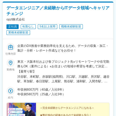
データエンジニア／未経験からITデータ領域へキャリア
チェンジ
opzt株式会社
正社員
転勤なし
5名以上採用
職種未経験歓迎
業種未経験歓迎
企業のDX推進や業務効率化を支えるため、データの収集・加工・
集計・分析・レポート作成などをお任せ！
仕事内容
東京・大阪本社および各プロジェクト先※リモートワークや在宅勤
務もOK（案件による）※お住まいの地域や希望を考慮して決定し
勤務地
ます。※転居を伴う転勤はありません。■東京オフィス：東京都渋
【最寄り駅】
谷区渋谷2-21-1 渋谷ヒカリエ32F（各線「渋谷駅」直結）■大阪
渋谷駅、本町駅、赤坂駅(福岡県)、川口駅、川越駅、所沢駅、越谷
オフィス：大阪市中央区本町4-2-12 野村不動産御堂筋本町ビル
駅、草加駅、春日部駅、上尾駅、熊谷駅、浦和駅、入間市駅、三
5F※入社後の研修期間や、定期的な社内会議・フォローアップの
郷駅(埼玉県)、戸田駅(埼玉県)、ふじみ野駅、鴻巣駅、坂戸駅(埼玉
際に利用します。
年収例800万円（40歳／入社8年）
県)、八潮駅、志木駅、下北沢駅、練馬駅、蒲田駅、葛西駅、北千
年収例580万円（25歳／入社3年）
住駅、大山駅(東京都)、八王子駅、豊洲駅、亀有駅、町田駅、品川
給与
駅、赤羽駅、新宿駅、中野駅(東京都)、池袋駅、目黒駅、六本木
駅、調布駅、上野駅、小平駅、立川駅、日本橋駅(東京都)、吉祥寺
＜完全未経験からデータエンジニアになれる＞
駅、多摩センター駅、青梅駅、国分寺駅、武蔵小金井駅、昭島
駅、東京駅、国立駅、玉川上水駅、東久留米駅、船橋駅、松戸
★弊社独自の研修があるので未経験も安心！