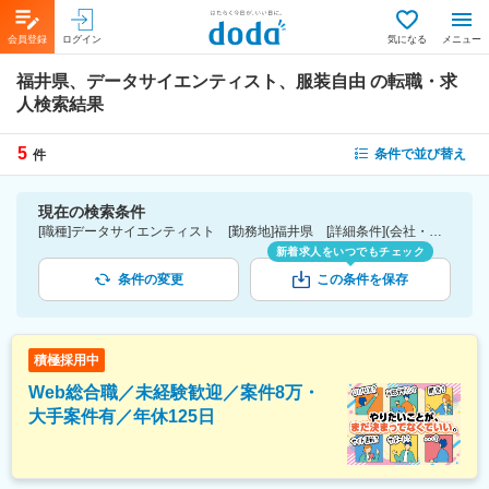
会員登録
ログイン
気になる
メニュー
福井県、データサイエンティスト、服装自由
の転職・求
人検索結果
5
条件で並び替え
件
現在の検索条件
[職種]データサイエンティスト [勤務地]福井県 [詳細条件](会社・職場の環境)服装自由
新着求人をいつでもチェック
条件の変更
この条件を保存
積極採用中
Web総合職／未経験歓迎／案件8万・
大手案件有／年休125日