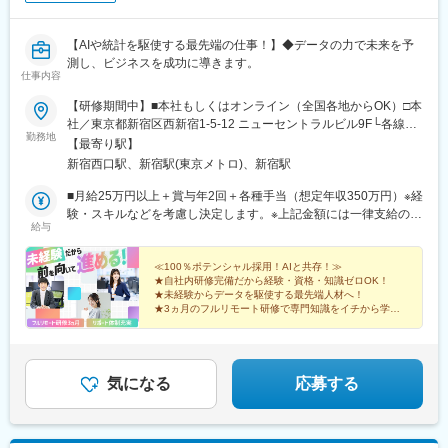
鎌ケ谷駅、印西牧の原駅、四街道駅、銚子駅、藤沢駅、横須賀
京急川崎駅、北茅ケ崎駅、和田塚駅、逗子・葉山駅、高津駅(神奈
駅、横浜駅、相模原駅、川崎駅、平塚駅、茅ケ崎駅、大和駅(神奈
川県)、ＪＲ河内永和駅、大阪梅田駅(阪急線)、九条駅(京都府)、山
川県)、本厚木駅、小田原駅、鎌倉駅、秦野駅、座間駅、伊勢原
【AIや統計を駆使する最先端の仕事！】◆データの力で未来を予
陽姫路駅、西宮駅、山陽明石駅、ハーバーランド駅、宝塚南口
駅、逗子駅、三崎口駅、長野駅、松本駅、上田駅、佐久平駅、飯
測し、ビジネスを成功に導きます。
駅、岩本町駅、西早稲田駅、青井駅、大阪難波駅、四ツ橋駅、大
仕事内容
田駅(長野県)、豊科駅、中野松川駅、飯山駅、須坂駅、広丘駅、甲
阪阿部野橋駅、本八幡駅(都営線)、鴫野駅、なにわ橋駅、新今宮駅
府駅、竜王駅、石和温泉駅、富士山駅、山梨市駅、都留市駅、韮
前駅、大阪梅田駅(阪神線)、天下茶屋駅、松屋町駅、千里中央駅
【研修期間中】■本社もしくはオンライン（全国各地からOK）□本
崎駅、大月駅、富山駅、越中中川駅、砺波駅、黒部駅、魚津駅、
(大阪モノレール)、高槻市駅、宮之阪駅、西梅田駅、大阪天満宮
社／東京都新宿区西新宿1-5-12 ニューセントラルビル9F└各線
滑川駅、金沢駅、福井駅(福井県)、敦賀駅、浜松駅、静岡駅、富士
勤務地
駅、近鉄日本橋駅、大阪上本町駅、渡辺橋駅、玉造駅、千鳥橋
「新宿」駅より徒歩3分└都営大江戸線「新宿西口」駅より徒歩2
【最寄り駅】
駅、沼津駅、磐田駅、藤枝駅、岡崎駅、豊橋駅、名古屋駅、刈谷
駅、西中島南方駅、芦原町駅、四条駅(京都市営)、祇園四条駅、西
分【研修終了後】■東京23区を中心とした全国各地のITプロジェク
新宿西口駅、新宿駅(東京メトロ)、新宿駅
市駅、名鉄一宮駅、三河安城駅、岐阜駅、各務ケ原駅、多治見
院駅(京福線)、新田駅(京都府)、洛西口駅、鞍馬口駅、八幡前駅(京
ト先※勤務地は希望を考慮します。※転居を伴う転勤はありませ
駅、可児駅、四日市駅、津駅、名張駅、布施駅、豊中駅、吹田駅
都府)、京田辺駅、三条京阪駅、ＪＲ小倉駅、祝園駅、東向日駅、
ん。※すべて徒歩10分以内の駅チカオフィスです。※フルリモー
■月給25万円以上＋賞与年2回＋各種手当（想定年収350万円）※経
(東海道本線)、梅田駅(地下鉄)、茨木駅、京都駅、宇治駅(奈良
県庁前駅(兵庫県)、三宮駅(神戸市営)、三宮駅(神戸新交通)、芦屋
ト・在宅勤務はプロジェクトによって異なります。
験・スキルなどを考慮し決定します。※上記金額には一律支給の住
線)、亀岡駅、奈良駅、天理駅、和歌山駅、姫路駅、西宮駅(ＪＲ
給与
川駅、新伊丹駅、阪神国道駅、鳴尾・武庫川女子大前駅、山陽垂
宅手当2万円を含みます。※残業代は全額支給※試用期間6ヵ月あり
線)、尼崎駅(東海道本線)、明石駅、神戸駅(兵庫県)、宝塚駅、伊丹
水駅、新在家駅、東須磨駅、大開駅、中浦和駅、北与野駅、新丸
（期間中は月給23万円以上で、その他の待遇に変更なし）☆経験
駅(阪急線)、芦屋駅(東海道本線)、大津駅、草津駅(滋賀県)、彦根
子駅、乃木坂駅、東銀座駅、外苑前駅、二子新地駅、南新宿駅、
がある方は、現職・前職給与を考慮します。☆明確な評価制度あ
≪100％ポテンシャル採用！AIと共存！≫
駅、八日市駅、倉敷市駅、岡山駅、津山駅、広島駅、福山駅、呉
★自社内研修完備だから経験・資格・知識ゼロOK！
明治神宮前駅、新中野駅、水天宮前駅、日本大通り駅、新日本橋
り。個人の頑張りに応じて評価します。【年収例】年収350万円
駅、西条駅(広島県)、尾道駅、下関駅、山口駅(山口県)、宇部駅、
★未経験からデータを駆使する最先端人材へ！
駅、大崎広小路駅、祐天寺駅、三田駅(東京都)、センター南駅、京
（経験0年）年収450万円（経験1年）年収750万円（経験2年）年
★3ヵ月のフルリモート研修で専門知識をイチから学べ
鳥取駅、米子駅、境港駅、松江駅、出雲市駅、高知駅、古津賀
成幕張本郷駅、幸谷駅、市川真間駅、京成西船駅、九品仏駅、八
収1100万円（経験5年）
る！
駅、ＪＲ松山駅前駅、今治駅、宇和島駅、高松駅(香川県)、丸亀
柱駅、平和島駅、西太子堂駅、麹町駅、水道橋駅、代官山駅、下
★土日祝休み、年休125日／プライベートも大切にでき
駅、徳島駅、阿南駅、鳴門駅、久留米駅、小倉駅(福岡県)、大牟田
る♪
神明駅、大門駅(東京都)、とうきょうスカイツリー駅、大塚駅前
駅、筑紫駅、天神駅、大分駅、別府駅(大分県)、中津駅(大分県)、
駅、祇園駅(福岡県)、上栄町駅、新八日市駅、田中口駅、宇都宮駅
気になる
応募する
宮崎駅、延岡駅、都城駅、鹿児島駅、熊本駅、佐賀駅、長崎駅(長
東口駅、中央前橋駅、さっぽろ駅、函館駅前駅、あおば通駅、曽
崎県)、佐世保駅、那覇空港駅(鉄道)、秋葉原駅、高田馬場駅、綾
根田駅、北鉄金沢駅、福井駅、新浜松駅、近鉄名古屋駅、新豊橋
瀬駅、豊田駅、溝の口駅、なんば駅(地下鉄)、心斎橋駅、天王寺
駅、岡山駅前駅、高知駅前駅、宮田町駅、高松築港駅、眉山ロー
駅、金山駅(愛知県)、伏見駅(愛知県)、博多駅、中洲川端駅、山科
プウェイ山麓駅、鹿児島駅前駅、東北沢駅、京成関屋駅、新宿三