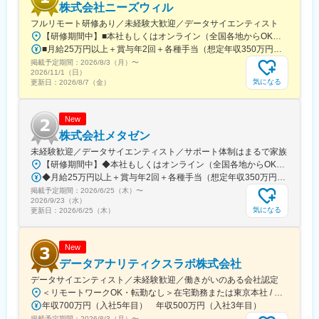
株式会社ニーズウィル
フルリモート研修あり／未経験大歓迎／データサイエンティスト
【研修期間中】■本社もしくはオンライン（全国各地からOK）□本社／東京都新宿区西新宿1-5-12 ニューセントラルビル9F└各線「新宿」駅より徒歩3分└都営大江戸線「新宿西口」駅より徒歩2分【研修終了後】■東京23区を中心とした全国各地のITプロジェクト先※勤務地は希望を考慮します。※転居を伴う転勤はありません。※すべて徒歩10分以内の駅チカオフィスです。※フルリモート・在宅勤務はプロジェクトによって異なります。
■月給25万円以上＋賞与年2回＋各種手当（想定年収350万円）※経験・スキルなどを考慮し決定します。※上記金額には一律支給の住宅手当2万円を含みます。※残業代は全額支給※試用期間6ヵ月あり（期間中は月給23万円以上で、その他の待遇に変更なし）☆経験がある方は、現職・前職給与を考慮します。☆明確な評価制度あり。個人の頑張りに応じて評価します。【年収例】年収350万円（経験0年）年収450万円（経験1年）年収750万円（経験2年）年収1100万円（経験5年）
掲載予定期間：
2026/8/3（月）
〜
2026/11/1（日）
気になる
更新日：
2026/8/7（金）
New
株式会社メタゼン
未経験歓迎／データサイエンティスト／サポート体制はまるで家族
【研修期間中】◆本社もしくはオンライン（全国各地からOK）◇本社／東京都千代田区九段南3-8-10 靖国外苑ビル2F└各線「市ケ谷駅」より徒歩5分└各線「九段下駅」より徒歩9分【研修終了後】◆東京23区を中心とした全国各地のITプロジェクト先※勤務地は希望を考慮します。※転居を伴う転勤はありません。※すべて徒歩10分以内の駅チカオフィスです。※フルリモート・在宅勤務はプロジェクトによって異なります。
◆月給25万円以上＋賞与年2回＋各種手当（想定年収350万円）※経験・スキルなどを考慮し決定します。※上記金額には一律支給の住宅手当2万円を含みます。※残業代は全額支給※試用期間6ヵ月あり（期間中は月給23万円以上で、その他の待遇に変更なし）☆経験がある方は、現職・前職給与を考慮します。☆明確な評価制度あり。個人の頑張りに応じて評価します。【年収例】年収450万円（経験2年入社）年収650万円（経験3年入社）年収900万円（経験5年入社）
掲載予定期間：
2026/6/25（木）
〜
2026/9/23（水）
気になる
更新日：
2026/6/25（木）
New
データアナリティクスラボ株式会社
データサイエンティスト／未経験歓迎／働きがいのある会社認定
＜リモートワークOK・転勤なし＞在宅勤務または東京本社 / 名古屋支社 / 大阪支社※一部クライアント先への出社あり（1割未満）※出社頻度など、詳細は面接内でお伝えいたします※名古屋・大阪採用の場合、研修は東京本社にてご参加いただきます（社宅手配あり）【本社】東京都中央区築地5丁目4-18 汐留イーストサイドビル 6階★2024年12月に移転しました！【支社】名古屋支社愛知県名古屋市中村区名駅4丁目24番5号第2森ビル401大阪支社大阪府大阪市北区梅田1丁目2番2号大阪駅前第2ビル12-12＜アクセス＞【本社】・東京メトロ日比谷線「築地駅」より徒歩6分・都営地下鉄大江戸線「築地市場駅」より徒歩6分・都営地下鉄大江戸線「汐留駅」より徒歩7分・JR山手線・東京メトロ銀座線・都営浅草線「新橋駅」より徒歩11分【名古屋支社】・JR「名古屋駅」より徒歩9分・名鉄「名古屋駅」より徒歩8分・近鉄「名古屋駅」より徒歩7分【大阪支社】・JR「大阪駅」より徒歩5分※受動喫煙対策：敷地内全面禁煙
年収700万円（入社5年目） 年収500万円（入社3年目）
掲載予定期間：
2026/8/3（月）
〜