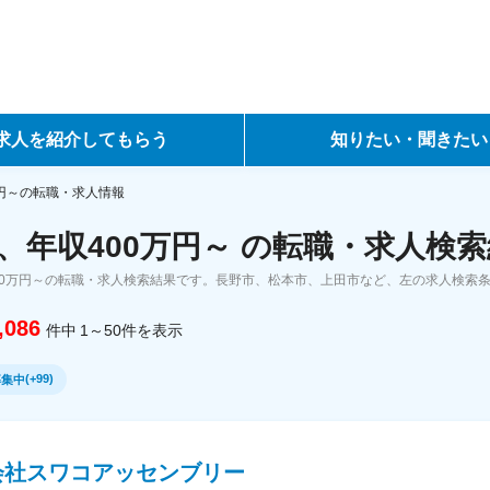
求人を紹介してもらう
知りたい・聞きたい
ントサービス
転職ノウハウ
万円～の転職・求人情報
、年収400万円～ の転職・求人検
サービス
データで見る転職
00万円～の転職・求人検索結果です。長野市、松本市、上田市など、左の求人検索
ーエージェントサービス
コラム・インタビュー
,086
件中
1～50
件
を表示
転職Q&A
(
+99
)
募集中
会社スワコアッセンブリー