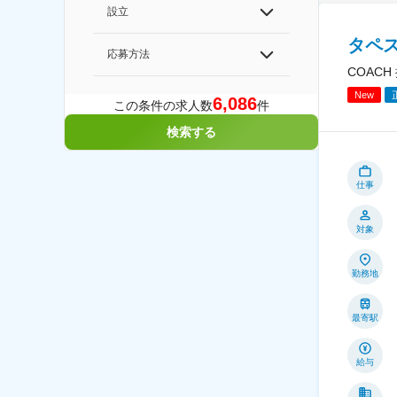
設立
タペ
応募方法
COAC
New
6,086
この条件の求人数
件
検索する
仕事
対象
勤務地
最寄駅
給与