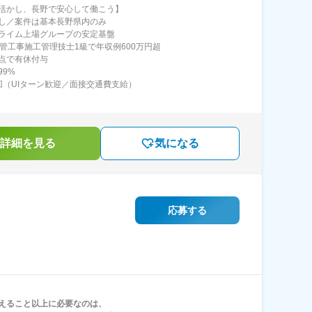
活かし、長野で安心して働こう】
し／案件は基本長野県内のみ
ライム上場グループの安定基盤
・管工事施工管理技士1級で年収例600万円超
点で有休付与
99%
回（UIターン歓迎／面接交通費支給）
詳細を見る
気になる
）
応募する
えること以上に必要なのは、