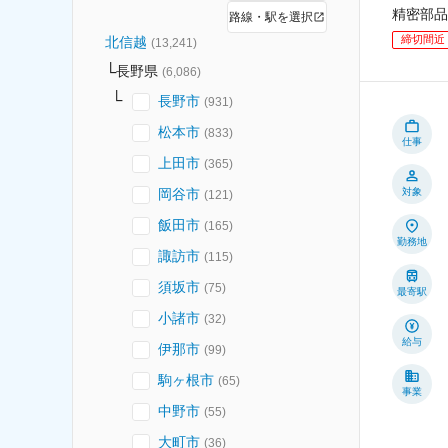
精密部品
路線・駅を選択
締切間近
北信越
(
13,241
)
長野県
(
6,086
)
長野市
(
931
)
松本市
(
833
)
仕事
上田市
(
365
)
岡谷市
対象
(
121
)
飯田市
(
165
)
勤務地
諏訪市
(
115
)
須坂市
(
75
)
最寄駅
小諸市
(
32
)
給与
伊那市
(
99
)
駒ヶ根市
(
65
)
事業
中野市
(
55
)
大町市
(
36
)