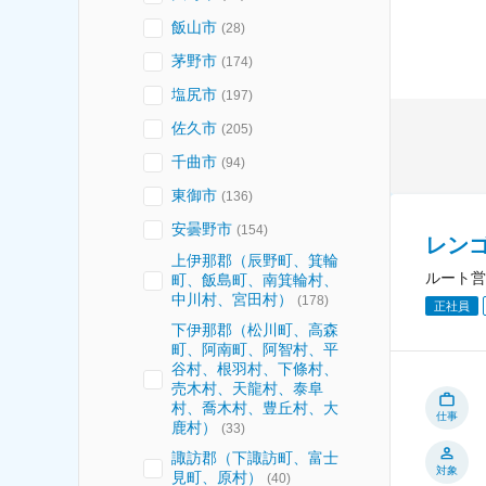
飯山市
(
28
)
茅野市
(
174
)
塩尻市
(
197
)
佐久市
(
205
)
千曲市
(
94
)
東御市
(
136
)
安曇野市
(
154
)
レン
上伊那郡（辰野町、箕輪
ルート営
町、飯島町、南箕輪村、
中川村、宮田村）
(
178
)
正社員
下伊那郡（松川町、高森
町、阿南町、阿智村、平
谷村、根羽村、下條村、
売木村、天龍村、泰阜
村、喬木村、豊丘村、大
仕事
鹿村）
(
33
)
諏訪郡（下諏訪町、富士
対象
見町、原村）
(
40
)