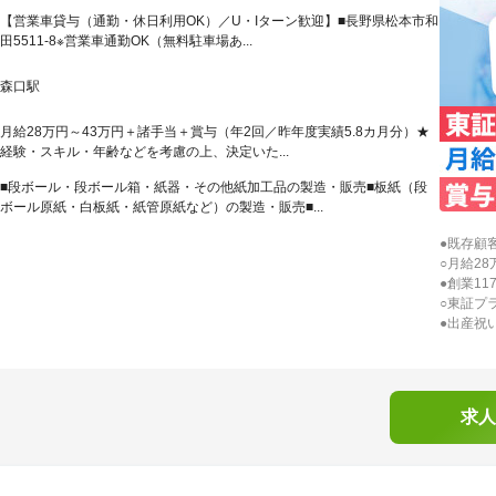
【営業車貸与（通勤・休日利用OK）／U・Iターン歓迎】■長野県松本市和
田5511-8※営業車通勤OK（無料駐車場あ...
森口駅
月給28万円～43万円＋諸手当＋賞与（年2回／昨年度実績5.8カ月分）★
経験・スキル・年齢などを考慮の上、決定いた...
■段ボール・段ボール箱・紙器・その他紙加工品の製造・販売■板紙（段
ボール原紙・白板紙・紙管原紙など）の製造・販売■...
●既存顧
○月給28
●創業1
○東証プ
●出産祝
求人