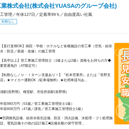
業株式会社(株式会社YUASAのグループ会社)
工管理／年休127日／定着率99％／自由度高い社風
転勤なし
【直行直帰OK】病院・学校・ホテルなど各種施設の管工事（空気・給排
水・防災／新築・改修）の施工管理
【高卒以上】管工事施工管理技士（1級または2級）資格をお持ちの方◆
要普通免許（AT限定可）
【転勤なし／Ｕ・Ｉターン支援あり！】『松本営業所』または『長野支
店』★マイカー通勤OK（駐車場無料）★社用車貸与あ...
渚駅(長野県)、権堂駅、市役所前駅(長野県)
年収980万円（53歳／管工事施工管理技士1級）
年収808万円（47歳／課長／管工事施工管理技士1級）
■空調換気設備、給排水衛生設備、防災・消火設備、水処理・ゴミ処理施
設、電気設備その他の設計施工■設備全般の保守管理...