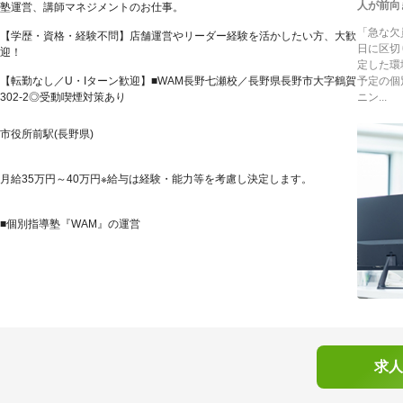
人が前向
塾運営、講師マネジメントのお仕事。
「急な欠
【学歴・資格・経験不問】店舗運営やリーダー経験を活かしたい方、大歓
日に区切
迎！
定した環
【転勤なし／U・Iターン歓迎】■WAM長野七瀬校／長野県長野市大字鶴賀
予定の個
302-2◎受動喫煙対策あり
ニン...
市役所前駅(長野県)
月給35万円～40万円※給与は経験・能力等を考慮し決定します。
■個別指導塾『WAM』の運営
求人