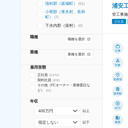
埴科郡（坂城町）
(
51
)
浦安工
小県郡（青木村、長和
管工事施
町）
(
7
)
正社員
下水内郡（栄村）
(
0
)
職種
職種を選択
仕事
業種
業種を選択
対象
雇用形態
正社員
(
5,874
)
勤務地
契約社員
(
200
)
その他（FCオーナー・業務委託な
ど）
(
32
)
最寄駅
年収
給与
400万円
以上
指定しない
以下
事業