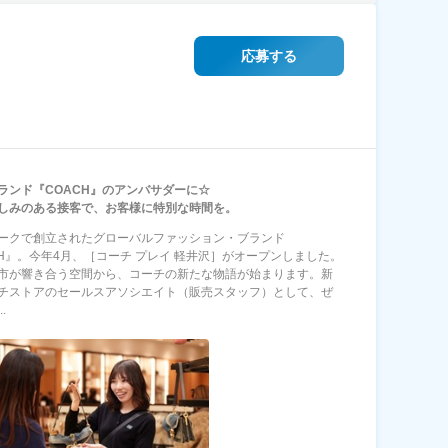
応募する
ランド『COACH』のアンバサダーに☆
しみのある接客で、お客様に特別な時間を。
ークで創立されたグローバルファッション・ブランド
CH』。今年4月、［コーチ プレイ 軽井沢］がオープンしました。
市が響き合う空間から、コーチの新たな物語が始まります。新
チストアのセールスアソシエイト（販売スタッフ）として、ぜ
.