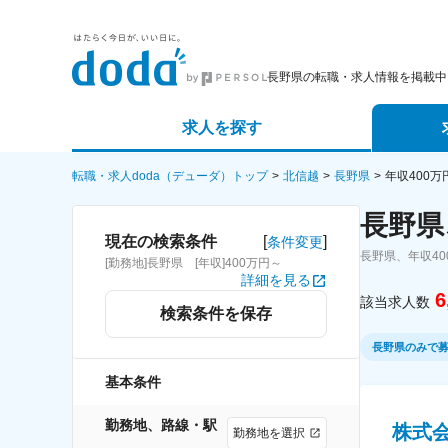
長野県の転職・求人情報を掲載中
求人を探す
詳細条件から探す
エージェ
転職・求人doda（デューダ）トップ
北信越
長野県
年収400
長野県
新着求人から探す
スカウト
[
]
現在の検索条件
条件変更
長野県、年収4
[勤務地]長野県 [年収]400万円～
求人特集から探す
パートナ
詳細を見る
6
該当求人数
検索条件を保存
長野県のみで
基本条件
勤務地、路線・駅
株式
勤務地を選択