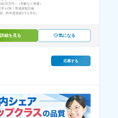
月給25万円～（年齢など考慮）
見学もOK！育成体制完備
2回（昨年度実績3.5カ月分）
詳細を見る
気になる
応募する