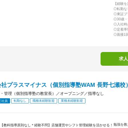
【経験を
◎転勤な
◎東証プ
◎30歳
◎入社時
◎定着率
◎面接1
求人
会社プラスマイナス（個別指導塾WAM 長野七瀬校
・管理（個別指導塾の教室長）／オープニング／指導なし
転勤なし
職種未経験歓迎
業種未経験歓迎
正社員
勉強を教
【教科指導原則なし＊経験不問】店舗運営やシフト管理経験を活かせる！