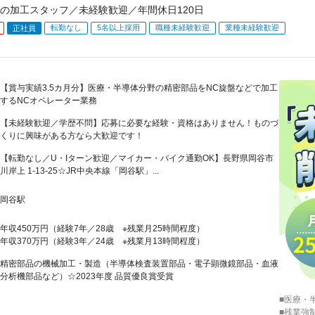
の加工スタッフ／未経験歓迎／年間休日120日
転勤なし
5名以上採用
職種未経験歓迎
業種未経験歓迎
正社員
【賞与実績3.5カ月分】医療・半導体分野の精密部品をNC旋盤などで加工
するNCオペレーター業務
【未経験歓迎／学歴不問】応募に必要な経験・資格はありません！ものづ
くりに興味がある方なら大歓迎です！
【転勤なし／U・Iターン歓迎／マイカー・バイク通勤OK】長野県岡谷市
川岸上 1-13-25☆JR中央本線「岡谷駅」...
岡谷駅
年収450万円（経験7年／28歳 ※残業月25時間程度）
年収370万円（経験3年／24歳 ※残業月13時間程度）
精密部品の機械加工・製造（半導体検査装置部品・電子顕微鏡部品・血液
分析機部品など）☆2023年度 品質優良賞受賞
■医療・
■残業強