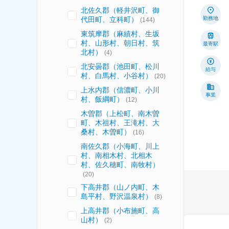
北佐久郡（軽井沢町、御
代田町、立科町）
勤務地
(
144
)
東筑摩郡（麻績村、生坂
村、山形村、朝日村、筑
最寄駅
北村）
(
4
)
北安曇郡（池田町、松川
給与
村、白馬村、小谷村）
(
20
)
上水内郡（信濃町、小川
事業
村、飯綱町）
(
12
)
木曽郡（上松町、南木曽
町、木祖村、王滝村、大
桑村、木曽町）
(
16
)
南佐久郡（小海町、川上
村、南相木村、北相木
村、佐久穂町、南牧村）
(
20
)
下高井郡（山ノ内町、木
島平村、野沢温泉村）
(
8
)
上高井郡（小布施町、高
山村）
(
2
)