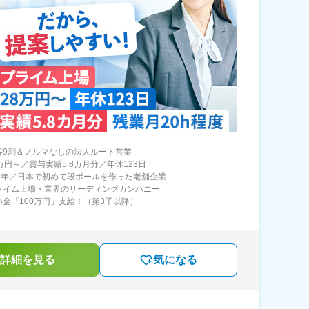
客9割＆ノルマなしの法人ルート営業
万円～／賞与実績5.8カ月分／年休123日
17年／日本で初めて段ボールを作った老舗企業
ライム上場・業界のリーディングカンパニー
い金「100万円」支給！（第3子以降）
詳細を見る
気になる