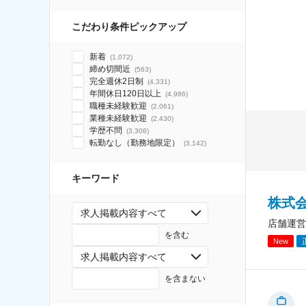
こだわり条件ピックアップ
新着
(
1,072
)
締め切間近
(
563
)
完全週休2日制
(
4,331
)
年間休日120日以上
(
4,986
)
職種未経験歓迎
(
2,061
)
業種未経験歓迎
(
2,430
)
学歴不問
(
3,306
)
転勤なし（勤務地限定）
(
3,142
)
キーワード
株式
求人掲載内容すべて
店舗運営
を含む
New
求人掲載内容すべて
を含まない