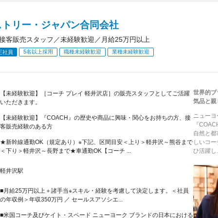
ストリー・ジャパン合同会社
H 接客販売スタッフ／未経験歓迎／月給25万円以上
5名以上採用
職種未経験歓迎
業種未経験歓迎
正社員
世界的ブ
【未経験歓迎】［コーチ プレイ 軽井沢店］の販売スタッフとしてご活躍
気品と親
いただきます。
ニューヨ
【未経験歓迎】『COACH』の歴史や商品に興味・関心をお持ちの方、接
『COA
客販売経験のある方
自然と都
★新幹線通勤OK（規定あり）※下記、区間目安＜上り＞軽井沢～熊谷まで
しいコー
＜下り＞軽井沢～長野まで★車通勤OK【コーチ ...
ひ活躍し..
軽井沢駅
■月給25万円以上＋諸手当※スキル・経験を考慮して決定します。＜社員
の年収例＞年収350万円 ／ セールスアソシエ...
■米国コーチ及びケイト・スペード ニューヨーク ブランドの日本における