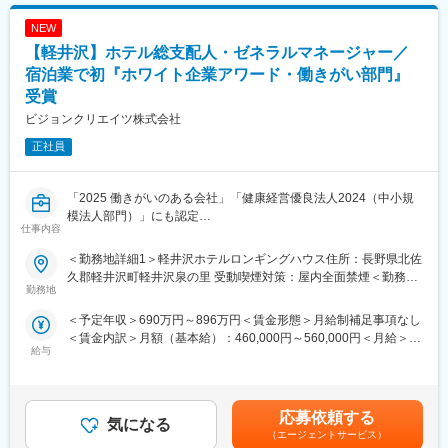
■当社について
NEW
◇家電製品や通信機器、自動車など電化製品に欠かせない電子部
【軽井沢】ホテル総支配人・ゼネラルマネージャー／
品「コンデンサ」の開発から製造、販売までを一貫して手がける
メーカーとして世界の約5,000社と取引しています
宿泊業で初『ホワイト企業アワード・働きがい部門』
◇当社が開発した製品がNASAの無人火星探査機に採用されるな
受賞
ど、世界トップクラスの技術力、品質、シェアを持ちます。
ビジョンクリエイツ株式会社
■当社の特徴
正社員
◇アルミ電解コンデンサの中で最も高度な技術を要求されるスト
ロボフラッシュ用(カメラのストロボフラッシュを光らせるために
使われる)分野で、世界の70%のシェアを誇ります。
「2025 働きがいのある会社」「健康経営優良法人2024（中小規
◇1998年には従来品との比較で、電機抵抗値を3分の1以下に低減
模法人部門）」にも認定
仕事内容
した画期的な新製品を発表するなど、技術力の高さは業界NO.1で
す。
■業務内容：
＜勤務地詳細1＞軽井沢ホテルロンギングハウス住所：長野県北佐
弊社が運営するホテル事業〔現在３施設〕のマネジメントを担う
久郡軽井沢町軽井沢泉の里 受動喫煙対策：屋内全面禁煙＜勤務地
■扱うサービス
総支配人・ゼネラルマネージャーとしてホテル運営・マネジメン
勤務地
詳細2＞LONGINGHOUSE 旧軽井沢・諏訪ノ森住所：北佐久郡軽
産業機器・自動車・情報機器・医療・宇宙開発事業向けのアルミ
ト業務全般をお任せ致します。
井沢町大字軽井沢878-2 受動喫煙対策：屋内全面禁煙＜勤務地詳
＜予定年収＞690万円～896万円＜賃金形態＞月給制補足事項なし
電解コンデンサやスイッチング電源ユニットなど
細3＞西軽井沢ホテル アトリエ・ブルゥ住所：北佐久郡御代田町
＜賃金内訳＞月額（基本給）：460,000円～560,000円＜月給＞
■業務詳細：
大字馬瀬口1471 受動喫煙対策：屋内全面禁煙変更の範囲：会社の
給与
460,000円～560,000円＜昇給有無＞有＜残業手当＞無＜給与補足
■組織構成
・事業目標の管理、達成
定める事業所
＞■昇給：年2回（6月・12月）※立候補制で協議のうえ、昇給・昇
品質保証部門には経験豊富な技術者が在籍し、グループ全体で連
・マネージャー、管理職や役職者の育成
格が決定■賞与：年2回（2月・8月）※業績・評価による■その他定
携しながら業務を推進しています。
・業務活動の管理、監督
額手当：宿直手当1回3,000円賃金はあくまでも目安の金額であ
・VIP顧客対応
応募依頼する
気になる
り、選考を通じて上下する可能性があります。月給(月額)は固定手
■教育体制
・その他、得意分野でのアウトプット など
（エージェントサービス）
当を含めた表記です。