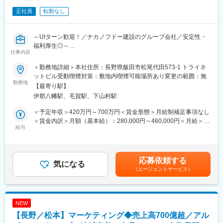
ト・リーダーシップを磨く研修施設として、また、グループ社員
正社員
転勤なし
が家族との団らんのひとときを過ごす保養機能など、多目的に利
用され、多様なシーンでの経験を得ることができます。
～UIターン歓迎！／ナカノフドー建設のグループ会社／安定性・
福利厚生◎～
仕事内容
■業務概要：
プロジェクトを管理(品質管理、工程管理、原価管理、安全管理)す
＜勤務地詳細＞本社住所：長野県飯田市松尾代田573-1 トライネ
る現場監督業務です。
ットビル受動喫煙対策：敷地内喫煙可能場所あり変更の範囲：無
施工計画を立て、建造物が品質を保ち、計画通り安全に竣工でき
勤務地
【最寄り駅】
るように、準備、調整・実行するマネジメント業務です。
伊那八幡駅、毛賀駅、下山村駅
■具体的な内容：
＜予定年収＞420万円～700万円＜賃金形態＞月給制補足事項なし
・土木工事の施工管理業務
＜賃金内訳＞月額（基本給）：280,000円～460,000円＜月給＞
・顧客との打合せ及び段取りなど工事に係る業務全般
給与
280,000円～460,000円＜昇給有無＞有＜残業手当＞有＜給与補足
・その他、会社全体の品質管理に係る業務
＞■賞与あり(年2回 昨年実績 3ヶ月)予定年収はあくまでも目安の
市街地の道路、山間地の砂防・治山など、元請の公共工事が9割を
金額であり、選考を通じて上下する可能性があります。賃金はあ
占めます。
くまでも目安の金額であり、選考を通じて上下する可能性があり
応募依頼する
気になる
ます。月給(月額)は固定手当を含めた表記です。
（エージェントサービス）
■施工事例：
長野県飯田下伊那地域において福祉施設、学校関連施設等の多く
の公共施設の施工実績があります。
NEW
また、道路の改良工事や河川の護岸工事などの土木工事に加え、
【長野／松本】マーケティング◆売上高700億超／アル
民間の向上や個人住宅の施工実績もあり、広く地域の皆様のライ