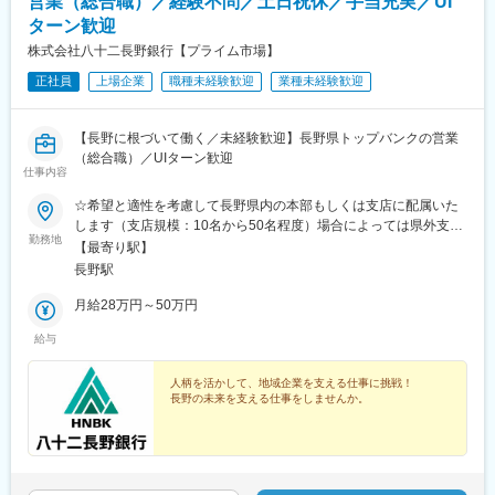
営業（総合職）／経験不問／土日祝休／手当充実／UI
ターン歓迎
株式会社八十二長野銀行【プライム市場】
正社員
上場企業
職種未経験歓迎
業種未経験歓迎
【長野に根づいて働く／未経験歓迎】長野県トップバンクの営業
（総合職）／UIターン歓迎
仕事内容
☆希望と適性を考慮して長野県内の本部もしくは支店に配属いた
します（支店規模：10名から50名程度）場合によっては県外支店
勤務地
への配属可能性もあります。☆車通勤可本社／長野県長野市大字
【最寄り駅】
中御所字岡田178番地8（最寄り駅：長野駅）受動喫煙対策：敷地
長野駅
内喫煙可能場所あり
月給28万円～50万円
給与
人柄を活かして、地域企業を支える仕事に挑戦！
長野の未来を支える仕事をしませんか。