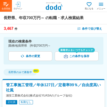
会員登録
ログイン
気になる
メニュー
長野県、年収700万円～
の転職・求人検索結果
3,467
条件で並び替え
件
現在の検索条件
[勤務地]長野県 [年収]700万円～
新着求人をいつでもチェック
条件の変更
この条件を保存
長野県
のみで募集中
管工事施工管理／年休127日／定着率99％／自由度高い
社風
浦安工業株式会社(株式会社YUASAのグループ会社)
正社員
転勤なし