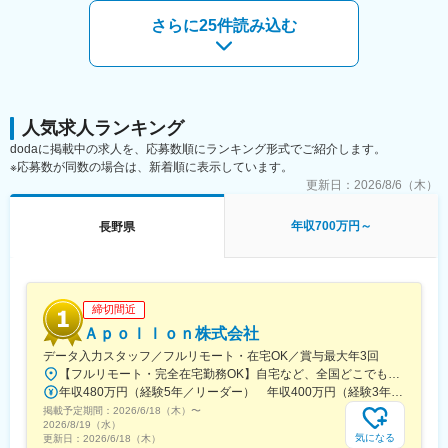
会を開催し、予想問題の配布、添削等のサービスも行っていま
さらに25件読み込む
す。また、社員ひとりひとりが上司と相談しながら目標管理シー
トを作成し、計画に従って学習を進めます。試験合格の際は、資
格に応じて報奨金を支給、毎月の手当も加算されるなど、努力に
対してしっかり評価します。
【製品力】
同社では、常に最新の技術、設備を導入しています。コストダウ
人気求人ランキング
ン、スピードアップ、品質アップの為には的確な投資を行いま
dodaに掲載中の求人を、応募数順にランキング形式でご紹介します。
す。
※応募数が同数の場合は、新着順に表示しています。
更新日：
2026/8/6（木）
【成長環境】
・会社の成長を支えるのは社員一人ひとりの成長と考えていま
年収700万円～
長野県
す。資格取得支援をはじめ、研修・教育環境が充実しています。
早期に資格を取得する方も多数。
職種ごとのキャリアプランも明確で、自分のライフステージを
見据えたキャリアアップが可能です。
締切間近
【就業環境】
Ａｐｏｌｌｏｎ株式会社
・働く環境が感性を養い、品性を高め、人間力を高めるとの考え
データ入力スタッフ／フルリモート・在宅OK／賞与最大年3回
の下、同社では整理整頓を徹底しています。本社ロビーや事務
【フルリモート・完全在宅勤務OK】自宅など、全国どこでもあなたが働きやすい場所で働けます★転居を伴う転勤なし★全国47都道府県どこからでも応募OK【本社】東京都新宿区山吹町130番地の15 茜ビル2-A＜アクセス＞有楽町線「江戸川橋駅」、東西線「東西線」より徒歩10分※受動喫煙対策：あり
所、サニタリーはもちろん、生活の場である独身寮まで見事に整
年収480万円（経験5年／リーダー） 年収400万円（経験3年／メンバー）
備され、訪問者からは「オフィスがきれい」との評価をいただ
掲載予定期間：
き、独身寮はホテル並みと称されるほどです。
2026/6/18（木）
〜
2026/8/19（水）
・本社の食堂は早朝から開放し、始業前にくつろぎとコミュニケ
気になる
更新日：
2026/6/18（木）
ーションの場を提供しています。