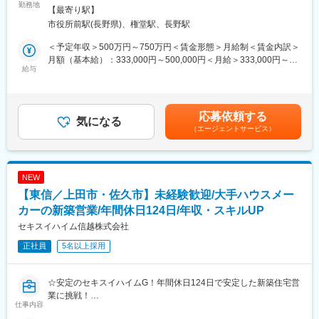
■主な内容
社寺・宗教施設、商業施設・オフィス、公共施設・学校などの幅
勤務地
【最寄り駅】
・メイテックフィルダーズについて
広い建築工事を手がけています。
市役所前駅(長野県)、権堂駅、長野駅
・OS業態の特徴・働き方について
・本ポジションでは、施工現場の管理業務全般を担当し、安全・
・配属や案件の考え方について
品質・工程・原価の各管理を通じて、地域社会に貢献できる案件
＜予定年収＞500万円～750万円＜賃金形態＞月給制＜賃金内訳＞
・質疑応答
を推進していただきます。
月額（基本給）：333,000円～500,000円＜月給＞333,000円～
・今後の選考フローについて
給与
500,000円＜昇給有無＞有＜残業手当＞有＜給与補足＞※給与詳細
________________________________________
■業務詳細
は経験・能力等を考慮の上、同社規定により決定・賞与：年2回
■メイテックフィルダーズについて
・施工計画の立案および設計図や仕様書の照査
（前年度合計3カ月分）※業績による・昇給：年1回 （前年度実
メイテックフィルダーズは、機械・電気電子・IT分野を中心に、
・工事進捗・工程管理、協力会社や職人との連携
績：1.50％～2.50％）賃金はあくまでも目安の金額であり、選考
応募依頼する
多様な技術領域で活躍するエンジニアを支援している企業です。
・品質・安全・原価管理および環境への配慮
気になる
を通じて上下する可能性があります。月給(月額)は固定手当を含め
充実した研修制度やキャリアサポート体制を強みとしており、経
（エージェントサービス）
・現場で発生する課題や変更点への対応、発注者や関係機関との
た表記です。
験者はもちろん、キャリアアップを目指す方や新たな分野へ挑戦
調整
したい方にも成長機会を提供しています。
・出来形管理や写真管理、各種書類作成
「まずは話だけ聞いてみたい」という方も大歓迎です。ご自身の
・一部、発注者に対するコンサルティング業務
NEW
キャリアの選択肢を広げる機会として、ぜひお気軽にご参加くだ
・技術やノウハウの共有、若手人材の指導・育成
【東信／上田市・佐久市】未経験歓迎/大手ハウスメー
さい。
※当社施工の公共・民間建築工事現場での設計・施工管理・技術営
カーの新築営業/年間休日124日/年収・スキルUP
変更の範囲：会社の定める業務
業を担っていただきます
セキスイハイム信越株式会社
※将来的には現場や部門を牽引する中核人材として、業務の標準化
正社員
5名以上採用
や改善活動にも携わっていただきます。
■ICT、DX化にも積極的に取り組んでおります！
☆安定のセキスイハイムG！年間休日124日で安定した新築住宅営
・ドローン測量や3Dデータ化により業務を効率化
業に挑戦！
・写真データ自動振り分けシステム導入で事務作業削減
仕事内容
☆成長を目指す仲間たちと高めあう環境！入社２～3年で年収700
・ウェアラブルカメラで遠隔確認が可能（移動時間削減）