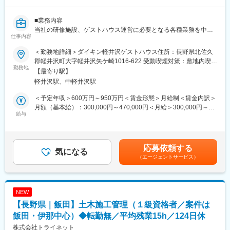
■企業の特徴/魅力
安心・快適な住まいづくりで高い評価をいただく当社は、安定し
◆軽井沢工場について：
■業務内容
た経営基盤とブランド力で、長く安心して働ける職場環境を提供
軽井沢工場は、1963年に操業開始され、ボールベアリング、小型
当社の研修施設、ゲストハウス運営に必要となる各種業務を中核
しています。
モーターなどのマザー工場として、海外の関連部門工場を支援す
仕事内容
メンバーとして牽引して頂きます。当社の研修所・ゲストハウス
る機能を担っています。主要製品は「ミニチュア・小径ボールベ
は海外からのVIPもお迎えするため、VIPレベルの方も快適にお過
変更の範囲：会社の定める業務
アリング」「ロッドエンド&スフェリカルベアリング」等で、特に
＜勤務地詳細＞ダイキン軽井沢ゲストハウス住所：長野県北佐久
ごしいただける設備、運営を心掛けております。
ミニチュアボールベアリングは世界No.1のシェアを有する製品で
郡軽井沢町大字軽井沢矢ケ崎1016-622 受動喫煙対策：敷地内喫煙
勤務地
す。
可能場所あり
【最寄り駅】
■具体的には…
また軽井沢工場では、一部量産も行っていますが、基本は海外工
軽井沢駅、中軽井沢駅
・ご来客の予約管理・調整、フロント業務をはじめとするご来客
場で量産している為、マザー工場と同水準の高品質なものづくり
対応、来場者向けイベント・レセプションの企画・運営
体制を構築していくために、海外出張／海外赴任に挑戦するチャ
＜予定年収＞600万円～950万円＜賃金形態＞月給制＜賃金内訳＞
・研修・レセプション開催に向けた社内関連部署との調整、飲
ンスも多数あります。
月額（基本給）：300,000円～470,000円＜月給＞300,000円～
食・清掃・工事業者との折衝・調整・来訪時対応等
給与
470,000円＜昇給有無＞有＜残業手当＞有＜給与補足＞※給与詳細
・施設運営にまつわる一般事務、契約手続き、経費処理など
◆ミネベアミツミの魅力：
は、年齢、経験を考慮の上、決定します。■昇給：年1回（4月）■
・多角化経営×事業の安定性：売上高1.5兆円規模。14期連続で過
賞与：年2回（6月、12月）賃金はあくまでも目安の金額であり、
■勤務時間補足：
去最高の売上高の総合精密部品メーカー（2025年3月期）
選考を通じて上下する可能性があります。月給(月額)は固定手当を
応募依頼する
基本的な就業時間は9:00～17:30をベースに、お客様に応じて、朝
気になる
・ものづくりの核となる10の技術基盤×8つのコア事業を展開し、
含めた表記です。
（エージェントサービス）
食・夕食をカバーできるような早番・遅番（7:00～22:00の幅）の
複数の自社技術を融合し、高付加価値を創出。単なる「総合」で
調整を行うケースもございます。
はなく、「相い合わせる」ことを重視し、自社保有技術を融合・
活用して製品を新たに創出・進化。世界最小・最薄を可能にする
■仕事のやりがい：
技術力を保有。
NEW
・当社のゲストハウスは国内外の学者や経営トップの方もお招き
【長野県｜飯田】土木施工管理（１級資格者／案件は
しており、それらの方々と弊社を繋ぐ接遇の要として貢献いただ
くことを期待します。各施設は迎賓にとどまらず、
飯田・伊那中心）◆転勤無／平均残業15h／124日休
世界中から集まるグループ社員が国際社会に通用するマネジメン
株式会社トライネット