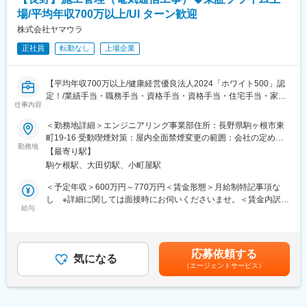
ペーパーレス化やWEB会議の活用により、無駄な付随業務を極限
会社の成長を支えるのは社員ひとりひとりの成長、学費支援の資
場/平均年収700万以上/UI ターン歓迎
まで排除。
格取得制度をはじめ、充実の研修・教育環境が整っています。
技術者が精度の追求に専念できる体制を整えています。
株式会社ヤマウラ
正社員
転勤なし
上場企業
■成長：
変更の範囲：会社の定める業務
成長する環境が整っていますので、早期に資格を取得する方が多
数。キャリアプランも明確です。
【平均年収700万以上/健康経営優良法人2024「ホワイト500」認
定！/業績手当・職務手当・資格手当・資格手当・住宅手当・家族
■会社の特徴：
仕事内容
手当あり/「まちづくり」と「ものづくり」の総合企業】
《地域の「モノづくり・まちづくり」に注力しています！》
同社は公共建築物や橋梁、工場などの大型案件をはじめ、独自の
＜勤務地詳細＞エンジニアリング事業部住所：長野県駒ヶ根市東
■業務概要：
マーケティング手法で「まちづくり」を積極提案しています。大
町19-16 受動喫煙対策：屋内全面禁煙変更の範囲：会社の定める
・ダム制御関連を中心に、電気通信工事の施工管理業務をお任せ
勤務地
型産業機械や新エネルギー設備などオーダーメードの「モノづく
事業所
【最寄り駅】
します。
り」も追求し、建設・製造の2領域で強く安定した企業体質を実現
駒ケ根駅、大田切駅、小町屋駅
しています。建設現場では、いち早くICT（情報通信技術）を導入
■業務詳細：
しました。GPSやタブレット端末、BIM・CIM を駆使した3次元モ
＜予定年収＞600万円～770万円＜賃金形態＞月給制特記事項な
・施工計画の立案し
デリングとの連携により、設計・施工から品質管理まで一連の流
し ※詳細に関しては面接時にお伺いくださいませ。＜賃金内訳＞
・協力業者への指示出し
給与
れを効率化し、品質向上を実現しています。また、製造現場では
月額（基本給）：370,000円～500,000円＜月給＞370,000円～
・品質・コスト・工程・安全・環境の管理
将来にわたり期待の大きい環境・エネルギー分野にも注力してい
500,000円＜昇給有無＞有＜残業手当＞有＜給与補足＞■昇給年1
例）ダム制御関係：同社エンジニアリング事業部で自社製作した
ます。次世代を担う若手人材が「経営にも積極的に携わり、社員
回(4月)■賞与年3回(7月・12月・3月)■年収内訳:月給12ヶ月＋賞与
制御盤の現場施工や保守管理を行います。
全員で常に時代の「見える化」をしています。
(基本給6ヶ月分)※詳細に関しては面接時にお伺いくださいませ。
応募依頼する
気になる
賃金はあくまでも目安の金額であり、選考を通じて上下する可能
（エージェントサービス）
■特徴・魅力：
変更の範囲：会社の定める業務
性があります。月給(月額)は固定手当を含めた表記です。
【資格取得しやすい環境】
・資格取得しやすい環境を提供しています。同社は、社員の日常
業務と試験勉強の両立のため、技術本部が資格取得に向けた勉強