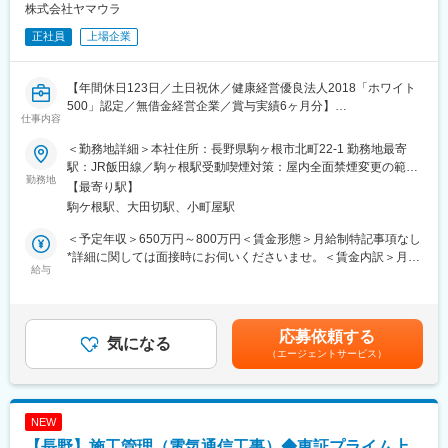
休取得率100%とお休みを取りやすい環境です。
～DX推進で「本来の業務」に集中～
株式会社ヤマウラ
ペーパーレス化やWEB会議の活用により、無駄な付随業務を極限
正社員
上場企業
■当社について・魅力
まで排除。
～清水建設グループの盤石な後ろ盾～
技術者が精度の追求に専念できる体制を整えています。
設立以来70年以上にわたり「無借金経営」を継続しています。
【年間休日123日／土日祝休／健康経営優良法人2018「ホワイト
不況に左右されない強固な財務体質が自慢です。
変更の範囲：会社の定める業務
500」認定／無借金経営企業／賞与実績6ヶ月分】
仕事内容
～「建物の命」を司る誇り～
■職務概要：
手がけるのは建物の血管・内臓となる空調・衛生設備。
＜勤務地詳細＞本社住所：長野県駒ヶ根市北町22-1 勤務地最寄
・大型公共施設、医療福祉施設、工場、オフィスビル、マンショ
大阪万博・豊洲市場・有名スタジアムなど、歴史に刻まれるラン
駅：JR飯田線／駒ヶ根駅受動喫煙対策：屋内全面禁煙変更の範
ン、住宅等様々な建築物件の施工管理をお任せします。
勤務地
ドマークの心臓部を私たちが支えています。
囲：会社の定める事業所
【最寄り駅】
【変更の範囲：会社の定める業務】
駒ケ根駅、大田切駅、小町屋駅
～将来まで続く安心感～
■職務詳細：
インフラ設備は竣工後もメンテナンスや更新が不可欠。
＜予定年収＞650万円～800万円＜賃金形態＞月給制特記事項なし
・現場代理人として多くの職人さんをまとめて、工程管理・安全
そのため景気に左右されず、定年まで腰を据えて専門性を磨き続
*詳細に関しては面接時にお伺いくださいませ。＜賃金内訳＞月額
管理・品質管理・原価管理を行いながら、設計図書を実際に形作
給与
けられる環境です。
（基本給）：370,000円～500,000円＜月給＞370,000円～
ります。
清水建設グループの専属パートナーとして、一生モノのキャリア
500,000円＜昇給有無＞有＜残業手当＞有＜給与補足＞■昇給年1
を揺るぎない基盤の上で築き上げることが可能です。
回(4月)■賞与年3回(7月・12月・3月)■年収内訳:月給12ヶ月＋賞与
■働き方：
(基本給6ヶ月分)※詳細に関しては面接時にお伺いくださいませ。
応募依頼する
・配属先エリアの案件メインのため、宿泊を伴うような出張はご
気になる
～最新技術を導入～
賃金はあくまでも目安の金額であり、選考を通じて上下する可能
（エージェントサービス）
ざいません。残業時間については毎週水曜日のノー残業デーに加
最新3D CADをいち早く導入。複雑な納まり検討もスムーズに行
性があります。月給(月額)は固定手当を含めた表記です。
え昨今までと比較して、より一層の残業時間削減に向けた会社の
えるよう、
指針が2023年度より発表されており、厳格に管理され安心して働
最新のハード・ソフトへの投資を惜しみません。
けます。
NEW
～DX推進で「本来の業務」に集中～
【長野】施工管理（電気通信工事）◆東証プライム上
■人材：