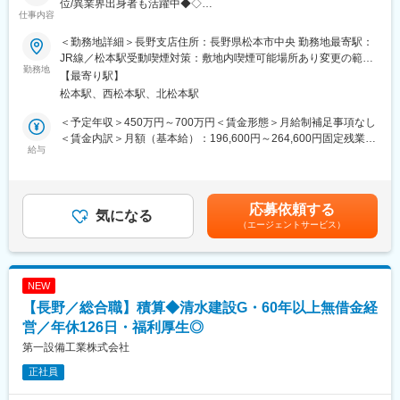
位/異業界出身者も活躍中◆◇
ートを進めていくことが可能です。
仕事内容
■業務概要：
■当社について：
業務用空調機器の設置工事の施工管理をお任せします。
2018年に創業100周年を迎え、現在はコーポレートブランド
＜勤務地詳細＞長野支店住所：長野県松本市中央 勤務地最寄駅：
変更の範囲：会社の定める業務
『ASPINA』を掲げ、世界中に「動き」をご提案しています。精密
JR線／松本駅受動喫煙対策：敷地内喫煙可能場所あり変更の範
■現地調査、打ち合わせ
勤務地
小型モータ・アクチュエータ・モジュール製品で環境（家電・住
囲：無
【最寄り駅】
サーモグラフィーを活用し、科学的な視点で快適さを追求しま
設）・自動化（FA・ロボティクス）・車載・医療の各分野に進出
松本駅、西松本駅、北松本駅
す。
し、2020年度からは新たに宇宙事業にも参入しております。
■積算、見積作成
安全・環境・高燃費・快適に寄与する「小型・軽量・静音」の製
＜予定年収＞450万円～700万円＜賃金形態＞月給制補足事項なし
設置位置・台数の調整を行い、書類を作成します。
品開発力とカスタム設計を強みとし、お客様にソリューションを
＜賃金内訳＞月額（基本給）：196,600円～264,600円固定残業手
■工程表作成
給与
提供できる提案型のビジネスモデルを目指しています。
当/月：63,400円～85,400円（固定残業時間42時間0分/月）超過し
工事部・協力会社とやり取りをしながら、段取りを決定しま
た時間外労働の残業手当は追加支給＜月給＞260,000円～350,000
す。
■当社の魅力：
円（一律手当を含む）＜昇給有無＞有＜残業手当＞有＜給与補足
■現場管理
今後の自動化社会でさらなる高需要が見込まれるモータ・アクチ
＞■経験者基本給モデル：30万円以上■昇給：年1回■賞与：年2回
応募依頼する
進捗確認を適宜行い、円滑に現場が進行できるよう管理しま
気になる
ュエータの開発・製造・販売で様々な市場に参入。またモータ開
：基本給の２～３か月分■年収例：785万円（3年目、44歳男性／
（エージェントサービス）
す。
発で培った技術を活かし、産業機器･福祉機器など幅広い業界での
月給365,000円）※初めて１決算期分在籍した年を初年度としま
※担当現場は多い時で3件程度です。
製品開発にも取り組んでいます。その活躍は国内だけに留まら
す。※賞与は業績・個人評価に連動します。賃金はあくまでも目安
ず、国内の大手メーカーはもちろん、多くの国外大手メーカーに
の金額であり、選考を通じて上下する可能性があります。月給(月
＜施工先＞
も製品を納入しております。
額)は固定手当を含めた表記です。
NEW
大手FCチェーンや飲食店、理美容室、医院、旅館、オフィスの業
【長野／総合職】積算◆清水建設G・60年以上無借金経
務用エアコン など
営／年休126日・福利厚生◎
＜キャリアプラン(一例)＞
第一設備工業株式会社
1年目：小規模物件を担当
正社員
2年目：老人保健施設など、空調台数の多い物件を担当
5年目：後輩社員の教育、施工管理者として幅広く物件を担当