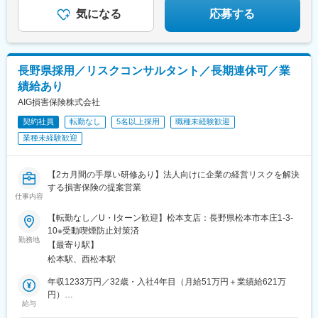
気になる
応募する
長野県採用／リスクコンサルタント／長期連休可／業
績給あり
AIG損害保険株式会社
契約社員
転勤なし
5名以上採用
職種未経験歓迎
業種未経験歓迎
【2カ月間の手厚い研修あり】法人向けに企業の経営リスクを解決
する損害保険の提案営業
仕事内容
【転勤なし／U・Iターン歓迎】松本支店：長野県松本市本庄1-3-
10※受動喫煙防止対策済
勤務地
【最寄り駅】
松本駅、西松本駅
年収1233万円／32歳・入社4年目（月給51万円＋業績給621万
円）
給与
年収758万円／34歳・入社3年目（月給36万円＋業績給326万円）