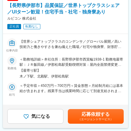
■当社について：
【長野県伊那市】品質保証／世界トップクラスシェア
当社は、1968年創業、売上700億円超（2023年度）、従業員数
変更の範囲：無
3800名以上まで成長した、地域密着企業です。また、アルピコホ
／UIターン歓迎！住宅手当・社宅・独身寮あり
ールHDのグループ会社で、株式会社デリシアとして、アルピコグ
ルビコン 株式会社
ループ主力3事業の一翼である小売業を担い、食品スーパー「デリ
正社員
転勤なし
シア」、生鮮業務スーパー「ユーパレット」を信州の地に展開し
ています。
長野県内で食品スーパーなど67店舗を展開をしております。（う
【世界シェアトップクラスのコンデンサ／グローバル展開／高い
ち外食事業7店舗）
技術力と働きやすさを兼ね備えた職場／社宅や独身寮、財形貯蓄
＜デリシアレシピも展開しています◎＞
仕事内容
制度など福利厚生が充実】
https://delicia-recipe.jp/
＜勤務地詳細＞本社住所：長野県伊那市西箕輪1938-1 勤務地最寄
■業務概要
変更の範囲：会社の定める業務
駅：ＪＲ飯田線／伊那松島駅受動喫煙対策：屋内全面禁煙変更の
年間生産規模80億個を誇る世界有数のコンデンサメーカーの当社
勤務地
範囲：会社の定める事業所
【最寄り駅】
にて、品質保証のポジションをお任せします。
木ノ下駅、北殿駅、伊那松島駅
■業務詳細
＜予定年収＞450万円～700万円＜賃金形態＞月給制月給には基本
・顧客からの品質に関する問い合わせ対応
給が含まれます。残業手当は残業時間に応じて別途支給されま
・工場内での巡回監査および監査対応
給与
す。＜賃金内訳＞月額（基本給）：250,000円～480,000円＜月給
・材料の受入検査、新規材料の承認業務、材料調達先の品質管理
＞250,000円～480,000円＜昇給有無＞有＜残業手当＞有＜給与補
など
足＞賞与実績4.6ヶ月分を含む年収です。賃金はあくまでも目安の
品質保証業務を通じて、製品の不良を未然に防ぎ、万が一発生し
金額であり、選考を通じて上下する可能性があります。月給(月額)
応募依頼する
た場合は速やかに原因究明と是正措置を行います。定期的な品質
気になる
は固定手当を含めた表記です。
（エージェントサービス）
監査や現場での工程確認、調達先と連携した品質向上活動にも携
わります。