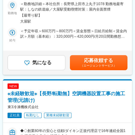
◆業務内容
＜勤務地詳細＞本社住所：長野県上田市上丸子1078 勤務地最寄
・新規・既存製品の各種製品安全規格対応調査業務と安全規格認
■当社の魅力：
駅：しなの鉄道線／大屋駅受動喫煙対策：屋内全面禁煙
証申請をする業務
勤務地
◎メリハリをつけて仕事ができる環境◎
【最寄り駅】
・製品安全規格認証製品の維持・更新管理と工場検査対応業務
有給取得率85％、フレックスタイム制導入とご自身のご都合に合
大屋駅
・製品安全規格改定や法規制動向の情報収集と社内展開業務
わせてメリハリをつけて柔軟に働くことができる環境です。
・社内向け製品安全教育対応業務
実際に現社員の方も16:00や17:00に退勤するなどメリハリを付け
＜予定年収＞600万円～800万円＜賃金形態＞日給月給制＜賃金内
・設計共通設備、測定機の管理、運用業務
た働き方を実現しておりプライベートを大切にしながら仕事に取
訳＞月額（基本給）：320,000円～420,000円/月20日間勤務想定
給与
り組んでいくことが可能です。
＜想定月額＞320,000円～420,000円＜昇給有無＞有＜残業手当＞
◆組織構成
有＜給与補足＞■賞与：年2回（7月、12月）※賞与は前年度決算の
5名（課長1、係長1、担当3）
業績により、決算賞与を追加で支給する。賞与実績：6.33ヶ月
◎志向性に応じたあなただけのエンジニアとしてのキャリアを実
（2024年度）■年収：※残業手当含めず■給与：経験により応相談
応募依頼する
◆働く環境
気になる
現
賃金はあくまでも目安の金額であり、選考を通じて上下する可能
（エージェントサービス）
・在宅勤務制度あり（週2回まで活用可能）
管理職昇格後も開発業務を継続できる評価制度を用意していま
性があります。月給(月額)は固定手当を含めた表記です。
・完全週休2日制（土日祝）
す。『組織運営を担いながら技術に関わり続けたい方』と『技術
・全社平均残業時間：9.9時間
を追求したい方』の双方が、それぞれの志向に沿った評価を受け
・育児休業制度あり：育休取得率100％、育休復帰率100%、男性
られます。
NEW
の育休取得者／2024年度法定：57.1％、自社制度含む：100％の
170名ほどのスリムな組織だからこそ技術に携わりながらもキャ
※未経験歓迎※【長野/転勤無】空調機器設置工事の施工
実績あり
リア実現をしていくことが可能です。
管理(元請け)
◆募集背景
◎研究開発・最新技術分野に強み◎
東3冷凍機株式会社
1年後に定年退職を迎える社員が予定されており、将来的な業務体
国や自治体の研究開発プロジェクトへの参画実績があり、開発工
正社員
転勤なし
業種未経験歓迎
制の安定化を目的とした採用を行うこととなりました。これまで
程だけでなく技術検証や新技術の実用化検討にも参加できます。
培われてきた業務知識やノウハウを円滑に引き継ぎ、継続的に高
既存製品の改修だけでは得られない経験を積める環境です。また
い品質の業務提供を行うため、早期に後任となる人材を迎え入
大学の教授の方を招いた最新技術に関する勉強会やメーカー様と
◆◇創業80年の安心と信頼/ダイキン正規代理店で16年連続全国1
れ、段階的な引継ぎ・育成を進めていくことを想定しています。
の技術者交流会など実施をしており、ご入社後も技術のアップデ