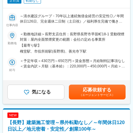
正社員
転勤なし
（諸条件有）もあり、長く安心して働くことができる環境が整っ
ています。
変更の範囲：会社の定める業務
～清水建設グループ・70年以上連続無借金経営の安定性◎／年間
■当社について・魅力
休日126日、完全週休二日制（土日祝）／福利厚生完備で働き方
～清水建設グループの盤石な後ろ盾～
仕事内容
◎～
設立以来70年以上にわたり「無借金経営」を継続しています。
不況に左右されない強固な財務体質が自慢です。
＜勤務地詳細＞長野支店住所：長野県長野市早苗町18-1 受動喫煙
■業務内容
対策：屋内全面禁煙変更の範囲：会社の定める事業所
設計図面をもとに機器・資材の数量を算出し、正確な原価計算と
勤務地
～「建物の命」を司る誇り～
【最寄り駅】
競争力ある見積書を作成します。清水建設グループの大型案件を
手がけるのは建物の血管・内臓となる空調・衛生設備。
権堂駅、市役所前駅(長野県)、善光寺下駅
中心に、利益と受注力を両立させる積算業務を担います。
大阪万博・豊洲市場・有名スタジアムなど、歴史に刻まれるラン
ドマークの心臓部を私たちが支えています。
＜予定年収＞430万円～650万円＜賃金形態＞月給制特記事項なし
■業務詳細
＜賃金内訳＞月額（基本給）：220,000円～450,000円＜月給＞
・設計図面からの精密な機器・資材の数量算出
給与
～将来まで続く安心感～
220,000円～450,000円＜昇給有無＞有＜残業手当＞有＜給与補足
・積算専用ソフトを用いた、労務費・諸経費を含む正確な原価計
インフラ設備は竣工後もメンテナンスや更新が不可欠。
＞＜モデル年収：地域総合職＞・年収430万円（25.5万円＋賞与
算
そのため景気に左右されず、定年まで腰を据えて専門性を磨き続
＋手当）／25歳・年収500万円（28.3万円＋賞与＋手当）／34歳
・最新の製品スペック把握と、メーカー各社への見積依頼・価格
けられる環境です。
主任・年収640万円（39.6万円＋賞与＋手当）／40歳課長賃金は
応募依頼する
交渉
気になる
清水建設グループの専属パートナーとして、一生モノのキャリア
あくまでも目安の金額であり、選考を通じて上下する可能性があ
（エージェントサービス）
・営業・設計部と連携し利益と競争力を両立させた戦略的な見積
を揺るぎない基盤の上で築き上げることが可能です。
ります。月給(月額)は固定手当を含めた表記です。
書の作成
～最新技術を導入～
■働き方
最新3D CADをいち早く導入。複雑な納まり検討もスムーズに行
NEW
年間休日126日、完全週休二日制（土日祝）と建設業界でありな
えるよう、
【長野】建築施工管理～県外転勤なし／～年間休日120
がらバランスのとれた働き方を実現できます。
最新のハード・ソフトへの投資を惜しみません。
年末年始や夏季休暇などの連続休暇取得可、時間単位有給、産育
日以上／地元密着・安定性／創業100年～