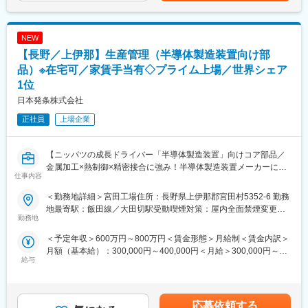
各種階層別研修やOJT、通信教育補助、語学研修など充実した育
成制度があります。
■弊社の特徴
年平均で120％の成長を遂げる、平均年齢29.2歳の若いスタッフ
NEW
■働きやすさ
が活躍する企業です。
◎社宅や独身寮、財形貯蓄制度など福利厚生が充実
マチのランドマークとなる、大手チェーンでは表現しきれない地
【長野／上伊那】生産管理（半導体製造装置向け部
◎完全週休二日制・年間休日122日でプライベートも充実
域のストーリーを宿すホテルとして。
品）※在宅可／家賃手当有◇プライム上場／世界シェア
100年後にも屋号を遺し、地域ならではの個性とぬくもりを軸に
1位
■想定されるキャリアパス
時代に沿った持続可能な経営を追求しています。
日本発条株式会社
品質保証の専門性を高めるだけでなく、開発や生産管理、グロー
バル拠点へのキャリアも目指せます。
■全国の宿泊業で初『ホワイト企業アワード・働きがい部門』受賞
正社員
上場企業
となった職場環境
変更の範囲：会社の定める業務
・弊社の有給休暇の取得日数は、2025年実績で10.5日です。
繁忙期や週末など忙しい日がある一方、閑散期や平日にはわりと
【ニッパツの成長ドライバー「半導体製造装置」向けコア部品／
自由に有給休暇を取得することができます。全員がマルチスキル
金属加工×熱制御×精密接合に強み！半導体製造装置メーカーに任
（多能工）で仕事をこなせる状態を目指しているので、比較的シ
仕事内容
せられる金属系パートナー】
フトを交代できるスタッフを探しやすいことが特徴です。週休と
＜勤務地詳細＞宮田工場住所：長野県上伊那郡宮田村5352-6 勤務
組み合わせて連休を作り、地元に帰省してゆっくり実家で過ごす
■募集背景
地最寄駅：飯田線／大田切駅受動喫煙対策：屋内全面禁煙変更の
などリフレッシュできる環境です。
宮田工場では、半導体製造装置の均一な加熱や冷却を可能にする
勤務地
範囲：会社の定める事業所
・育児休暇の取得実績もございます。時短勤務で子育てと両立し
ヒーターや冷却板、ガスの散布に必要なシャワーヘッドといった
て働いているスタッフもいるため、それぞれのライフスタイルに
＜予定年収＞600万円～800万円＜賃金形態＞月給制＜賃金内訳＞
重要部品を生産しています。収益性が高いことから、中長期での
合わせた働き方ができます。
月額（基本給）：300,000円～400,000円＜月給＞300,000円～
成長期待が最も高い（2031年までに約1.7倍成長を想定）事業で
給与
400,000円＜昇給有無＞有＜残業手当＞有＜給与補足＞※経験、能
す。増築設備投資を終え、組織力強化のために増員採用を実施い
変更の範囲：会社の定める業務
力を考慮した上で決定します。■月給制■賞与：年2回（7月、12
たします。
月）■昇給：年1回（4月）賃金はあくまでも目安の金額であり、
選考を通じて上下する可能性があります。月給(月額)は固定手当を
■担当業務：
応募依頼する