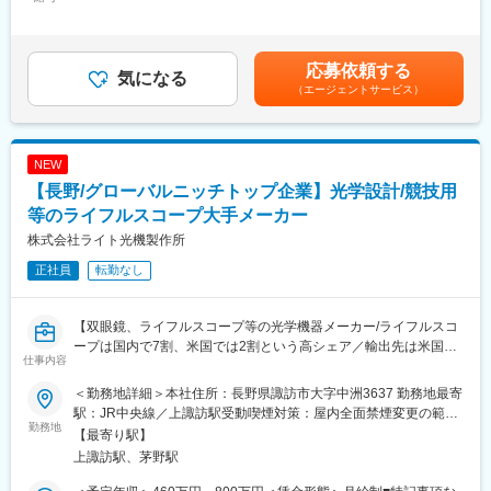
450,000円＜昇給有無＞有＜残業手当＞有＜給与補足＞※給与詳細
んどありません。（海外などに一部あり）
◇北陸地方整備局「工事成績評定ランキング」で2年連続１位
は、経験・能力を考慮し、相談の上決定します。■昇給：年2回
■配属部署について：長野工場の技術者は4名
◇北陸地方整備局「工事成績優秀企業認定書」を３年連続受賞
（4月・9月）■賞与：年2回（6月・9月・12月）（2025年実績）■
■特徴・魅力：会社の業績が良く、新規製品の立ち上げ期にあるた
◇その他、ICT人材育成推進企業、ICT活用工事成績優秀企業にも
年収例：580万円（主任、28歳、経験5年、独身）、680万円（係
応募依頼する
め、今回のポジションの方には活躍の場面が数多くあります。ま
気になる
認定されています！
長、35歳、経験10年、妻子2人）賃金はあくまでも目安の金額で
（エージェントサービス）
た、教育にも力を入れておりますので、資格補助制度を利用しな
◇"高品質のものを作ってこそ価値がある。" 弊社の「妥協を許さ
あり、選考を通じて上下する可能性があります。月給(月額)は固定
がらスキル向上も可能です。
ない工事」を高く評価いただきました
手当を含めた表記です。
■充実した福利厚生：
・家族手当：配偶者：9000円、第一子：9000円、第二子：13500
■組織構成
NEW
円、第三子：27000円
・現在85名規模の会社で、うち土木施工管理職は約30名在籍。チ
【長野/グローバルニッチトップ企業】光学設計/競技用
・社員旅行：2017年はハワイ旅行がございます。
ームで協力しながら業務を進めます。
・転居費手当：敷金、礼金、仲介手数料、引っ越し代が全額支給
等のライフルスコープ大手メーカー
(会社の土木工事:建設工事の受注割合は6:4～7:3です)
されます。
株式会社ライト光機製作所
■働きやすい環境：
変更の範囲：会社の定める業務
正社員
転勤なし
全部署で一律残業禁止の方針がございます。そのため、長野工場
でも定時上りを徹底しております。
■評価について：
【双眼鏡、ライフルスコープ等の光学機器メーカー/ライフルスコ
入社後2年間は評価がないため、給与は変わりません。
ープは国内で7割、米国では2割という高シェア／輸出先は米国が
医療業界のため、業界や法律の知識が必要な点と、1プロダクト制
仕事内容
約9割とグローバルでシェア獲得！ライフルスコープのリーディン
のため、結果が出るのに2,3年かかるものもあるためです。
グカンパニー】
＜勤務地詳細＞本社住所：長野県諏訪市大字中洲3637 勤務地最寄
変更の範囲：会社の定める業務
駅：JR中央線／上諏訪駅受動喫煙対策：屋内全面禁煙変更の範
【職務概要】
勤務地
囲：会社の定める事業所
【最寄り駅】
ライフルスコープ、双眼鏡の光学設計をご担当いただきます。 精
上諏訪駅、茅野駅
度・衝撃耐性等、独自のノウハウの詰まった設計を習得して頂
き、企画から開発、量産立ち上げまでの一連の流れを担当しま