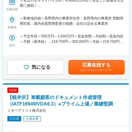
☆安定のセキスイハイムG！年間休日124日で安定した新築住宅営
当社の住宅は高い耐震性と快適性を備え、多様な商品ラインナッ
業に挑戦！
プから提案が可能。ブランド力と専門知識を活かし、お客様の不
仕事内容
☆成長を目指す仲間たちと高めあう環境！入社２～3年で年収700
安や悩みに寄り添った提案ができます。
万以上も目指せる！
＜勤務地詳細＞長野県内の事業所住所：長野県内の事業所 受動喫
■組織構成
煙対策：屋内全面禁煙変更の範囲：会社の定める事業所
■業務概要
勤務地
5～6名のチームで運営され、互いに相談し合いながら成果に向け
当社の各展示場にご来場いただいたお客様への新築戸建住宅のご
て成長できる組織です。離職率6.3％と定着率も高く、平均勤続年
＜予定年収＞500万円～1,000万円＜賃金形態＞月給制＜賃金内訳
案内・ご提案を担当します。お客様のご希望を丁寧にヒアリング
数も13.8年と長期活躍する社員が多いのが特徴です。
＞月額（基本給）：219,700円～300,000円＜月給＞219,700円～
し、専用ソフトを用いたプランニングや見積作成、現地調査、契
給与
300,000円＜昇給有無＞有＜残業手当＞有＜給与補足＞※下限年収
約後の打ち合わせや引き渡しまで一貫してお客様をサポートしま
■業務の魅力
は、年間5棟受注した場合の想定年収（各種手当含む）です。イン
す。
営業力を身につけて年収1000万円も目指せます。2～3年目で600
センティブや賞与などは、初年度年収を下回る可能性がありま
～700万円の年収例もあり、成果がしっかり評価される環境で
す。■昇給：有（年1回）■モデル年収：全社平均：700万円程度
■業務詳細
応募依頼する
す。
気になる
（8棟）ハイパフォーマー：1200万円～（12棟）賃金はあくまで
・展示場での接客から始まり、お客様のご要望を伺いながら最適
（エージェントサービス）
も目安の金額であり、選考を通じて上下する可能性があります。
な住宅プランを提案。
■教育体制
月給(月額)は固定手当を含めた表記です。
・図面や見積書、ローン計画書を作成し、現地調査や役所手続き
OJT中心に丁寧なサポートがあり、月1回の研修で新商品や業務知
も実施します。
識も着実に身につきます。未経験者も安心して成長できます。
NEW
・ご契約後は、設計打ち合わせや工事進捗の報告、最終的な引き
渡しまで一貫して携わります。
【軽井沢】車載顧客のドキュメント作成管理
■就業環境
・資料請求などの反響対応のほか、掘り起こしやご案内のための
年休124日に加え、計画的な休暇取得が可能。19時半退勤が基本
（IATF16949/VDA6.3）※プライム上場／業績堅調
お電話も行い、先輩社員のサポートを受けながら営業トークや提
で、無理のない働き方が実現できます。
ミネベアミツミ株式会社
案力を磨きます。
■企業の特徴/魅力
正社員
上場企業
まずは資料請求されたお客様等を中心に掘り起こしのお電話など
安心・快適な住まいづくりで高い評価をいただく当社は、安定し
をしていきます。そこで接点がとれたお客様とお打ち合わせを先
た経営基盤とブランド力で、長く安心して働ける職場環境を提供