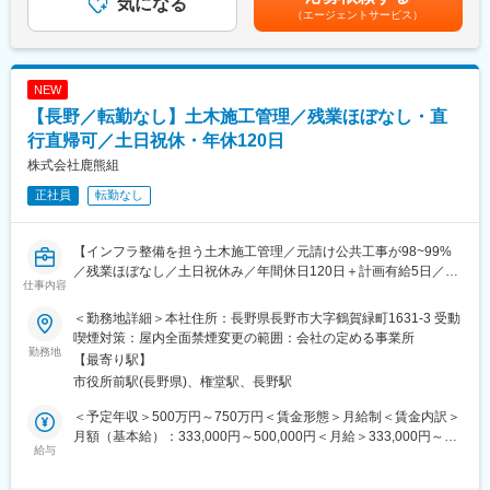
気になる
含めた表記です。
生産管理（納期調整、見積もり作成、サプライヤー管理）をお任
（エージェントサービス）
せいたします。上記生産Gr（生産管理・調達業務）の統括や・生
産計画立案にも挑戦できます！
半導体製造装置という成長分野を支える中核ポジションであり、
NEW
事業全体に影響を与えられます。
【長野／転勤なし】土木施工管理／残業ほぼなし・直
■製品について：
行直帰可／土日祝休・年休120日
半導体製造装置向けの高精度・高信頼性部品として、冷却板、ヒ
株式会社鹿熊組
ータ、シャワーヘッド等の製品を展開しています。
これらの製品は、半導体製造工程における温度・流量・均一性の
正社員
転勤なし
精密制御／高いクリーン度・耐久性が求められる最先端装置用途
に用いられており、同社の材料技術・加工技術・品質管理力を活
かした付加価値の高い製品群となっています。
【インフラ整備を担う土木施工管理／元請け公共工事が98~99%
／残業ほぼなし／土日祝休み／年間休日120日＋計画有給5日／転
仕事内容
■働き方：
勤なし・直行直帰可（社用車・燃料・高速代全額支給）】
・離職率は5％程度、腰を据えて働く環境！
＜勤務地詳細＞本社住所：長野県長野市大字鶴賀緑町1631-3 受動
・1LDK／2LDKの家族寮（3～4万円程）、１Kの独身寮（1～3万
■業務概要
喫煙対策：屋内全面禁煙変更の範囲：会社の定める事業所
円程）で入居可
・当社は長野県内を中心に、河川や道路、上下水道、砂防、橋梁
勤務地
【最寄り駅】
・フレックス制度あり、年間休日120日以上ｍ有給消化率96%
など社会インフラの整備を行う土木工事を手がけています。
市役所前駅(長野県)、権堂駅、長野駅
・中途入社割合は約2割、上級管理職の中途入社割合も約2割なの
・本ポジションでは、施工現場の管理業務全般を担当し、安全・
で昇給昇格のハンデはありません。
品質・工程・原価の各管理を通じて、地域社会に貢献できる案件
＜予定年収＞500万円～750万円＜賃金形態＞月給制＜賃金内訳＞
※中途入社の方の入社後のアンケートでは、多くが「人間関係が非
を推進していただきます。
月額（基本給）：333,000円～500,000円＜月給＞333,000円～
常に良く働きやすい」「家族的な雰囲気で一緒になって問題解決
給与
500,000円＜昇給有無＞有＜残業手当＞有＜給与補足＞※給与詳細
をしている姿勢が素晴らしい」とコメントしています。
■業務詳細
は経験・能力等を考慮の上、同社規定により決定・賞与：年2回
・施工計画の立案および設計図や仕様書の照査