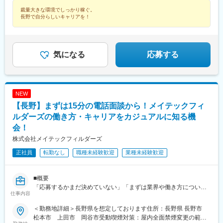
裁量大きな環境でしっかり稼ぐ。
長野で自分らしいキャリアを！
気になる
応募する
NEW
【長野】まずは15分の電話面談から！メイテックフィ
ルダーズの働き方・キャリアをカジュアルに知る機
会！
株式会社メイテックフィルダーズ
正社員
転勤なし
職種未経験歓迎
業種未経験歓迎
■概要
「応募するかまだ決めていない」「まずは業界や働き方について
仕事内容
知りたい」という方向けの、10～15分程度のカジュアルな電話面
談です。
＜勤務地詳細＞長野県を想定しております住所：長野県 長野市
ご参加にあたって応募意思や書類提出は不要です。選考も実施い
松本市 上田市 岡谷市受動喫煙対策：屋内全面禁煙変更の範
たしませんので、まずは情報収集の場としてお気軽にご参加くだ