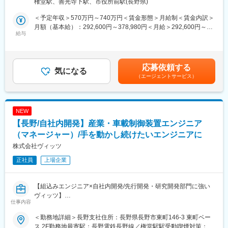
権堂駅、善光寺下駅、市役所前駅(長野県)
■業務詳細：
・ソフトウェアの要件分析～システムテスト（テスト項目作成、
【配属部署】
＜予定年収＞570万円～740万円＜賃金形態＞月給制＜賃金内訳＞
実施）
開発事業部・設計課への配属となります。同部署は約10名ほどの
月額（基本給）：292,600円～378,980円＜月給＞292,600円～
給与
メンバーで構成されており、機械設計、電気設計、光学設計と大
378,980円＜昇給有無＞有＜残業手当＞有＜給与補足＞※給与詳細
■案件：
まかな業務範囲は決まっていますが、組織横断で開発を進めてい
は前職の処遇、スキル、経験等を考慮した上で決定します。■昇
当社の名古屋本社・横浜支社で行っている車載/半導体装置の案件
るため、設計者として幅広い知識を吸収できます。
給：年1回■賞与：年2回※2025年度賞与実績5.8ヵ月分※月額基本給
を持ち帰り開発を進めています。
に変更無し賃金はあくまでも目安の金額であり、選考を通じて上
応募依頼する
気になる
【ライト光機について】
下する可能性があります。月給(月額)は固定手当を含めた表記で
（エージェントサービス）
■開発体制：1チーム：６～８名程度
当社は創業以来、双眼鏡やライフルスコープの完成品製造を続け
す。
※パートナー社員や名古屋本社、新横浜拠点のものとも連携進めな
てきました。国内初のライフルスコープ製造企業として、世界中
がら開発を進めていただきます。
に数多くの新製品を届けています。現在取引社数30社以上！創業
100周年に向けさらに多くの新製品開発、製造を行い、世界中に
NEW
■開発言語：
大きな影響を与える企業として、この長野県諏訪市から世界トッ
【長野/自社内開発】産業・車載制御装置エンジニア
C++
プを走り続けていきたいと強く考えています。
（マネージャー）/手を動かし続けたいエンジニアに
■企業の魅力：
変更の範囲：会社の定める業務
株式会社ヴィッツ
◎安定性ある環境で様々なチャレンジが可能◎
正社員
上場企業
当社の案件は基本的にお客様との直接やり取りとなっているため
先行開発といった最上流から下流まで幅広い工程に携わることが
可能です。当社は独立系SIerですが、アイシンが当社の株主とな
【組込みエンジニア×自社内開発/先行開発・研究開発部門に強い
っており関係強化や共同研究開発を進めており、独立系でありな
ヴィッツ】
がらも基盤が安定しています。
仕事内容
また東証スタンダード上場企業ですが社員数は約170名程度とな
■業務内容：
っており
＜勤務地詳細＞長野支社住所：長野県長野市東町146-3 東町ベー
車載制御装置や半導体製造装置向けソフトウェア開発を担当いた
スリムな組織だからこそ、裁量権をもって幅広くチャレンジがで
ス 2F勤務地最寄駅：長野電鉄長野線／権堂駅駅受動喫煙対策：屋