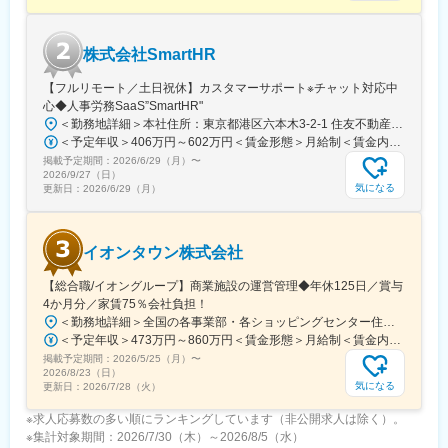
・本社と各支社を結ぶテレビ会議など様々なITシステムも導入
し、職場環境を整えることで社員のやる気に応えています。
株式会社SmartHR
変更の範囲：会社の定める業務
【フルリモート／土日祝休】カスタマーサポート※チャット対応中
心◆人事労務SaaS”SmartHR"
＜勤務地詳細＞本社住所：東京都港区六本木3-2-1 住友不動産六本木グランドタワー勤務地最寄駅：東京メトロ南北線／六本木一丁目駅受動喫煙対策：屋内全面禁煙変更の範囲：会社の定める事業所（リモートワーク含む）
＜予定年収＞406万円～602万円＜賃金形態＞月給制＜賃金内訳＞月額（基本給）：212,480円～315,200円その他固定手当/月：5,000円固定残業手当/月：77,520円～114,800円（固定残業時間45時間0分/月）超過した時間外労働の残業手当は追加支給＜月給＞295,000円～435,000円（一律手当を含む）＜昇給有無＞有＜残業手当＞有賃金はあくまでも目安の金額であり、選考を通じて上下する可能性があります。月給(月額)は固定手当を含めた表記です。
掲載予定期間：
2026/6/29（月）
〜
2026/9/27（日）
気になる
更新日：
2026/6/29（月）
イオンタウン株式会社
【総合職/イオングループ】商業施設の運営管理◆年休125日／賞与
4か月分／家賃75％会社負担！
＜勤務地詳細＞全国の各事業部・各ショッピングセンター住所：千葉県千葉市美浜区中瀬1-5-1イオンタワー10F（本社所在地） 受動喫煙対策：敷地内全面禁煙変更の範囲：会社の定める事業所
＜予定年収＞473万円～860万円＜賃金形態＞月給制＜賃金内訳＞月額（基本給）：296,000円～516,000円＜月給＞296,000円～516,000円＜昇給有無＞有＜残業手当＞有＜給与補足＞■予定年収はあくまでも目安の金額であり、選考を通じて上下する可能性があります。■予定年収は全国転勤可能な場合の目安です。■賞与：平均年4.2か月分程度■管理監督者として採用された場合、「時間外勤務手当」「休日勤務手当」の対象外となります。賃金はあくまでも目安の金額であり、選考を通じて上下する可能性があります。月給(月額)は固定手当を含めた表記です。
掲載予定期間：
2026/5/25（月）
〜
2026/8/23（日）
気になる
更新日：
2026/7/28（火）
※求人応募数の多い順にランキングしています（非公開求人は除く）。
※集計対象期間：2026/7/30（木）～2026/8/5（水）