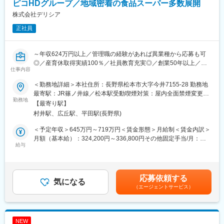
フラインを支える仕事をしています。
ピコHDグループ／地域密着の食品スーパー多数展開
株式会社デリシア
■当社の特徴：
正社員
飯田下伊那地域で長年建設業を営んできた3社が合併し、1995年
に誕生した当社は、創業以来、常に公正で開けた企業文化を育ん
できました。
～年収624万円以上／管理職の経験があれば異業種から応募も可
社名には、豊富な実績と歴史を持つ3社が融合することで業務の拡
◎／産育休取得実績100％／社員教育充実◎／創業50年以上／売
大を図り、安定した経営のもと地域発展のために尽くそうという
仕事内容
上高700億以上の地域密着型企業～
思いが込められています。
総合建設業は、地域の基盤整備を担う重要な産業です。当社は近
＜勤務地詳細＞本社住所：長野県松本市大字今井7155-28 勤務地
■業務内容：
代的な組織へ変革し、公正で開けた企業文化を育んでいます。
最寄駅：JR篠ノ井線／松本駅受動喫煙対策：屋内全面禁煙変更の
当社の営業企画部でのマーケティング業務を担当していただきま
勤務地
そのことが、社会変化への柔軟な対応とたゆまぬ技術研鑽を促
範囲：会社の定める事業所（リモートワーク含む）
【最寄り駅】
す。※担当課長～部長職での採用予定となっております。
し、お客様にとって満足度の高い仕事を生む企業姿勢につながっ
村井駅、広丘駅、平田駅(長野県)
ています。
■具体的な内容：
その後、持ち株会社トライネットホールディングスを設立し、ト
＜予定年収＞645万円～719万円＜賃金形態＞月給制＜賃金内訳＞
（1）販売顧客動向の分析：販売データおよび顧客の動向を分析
ライネットホールディングスによる経営管理の下、当社を中核に
月額（基本給）：324,200円～336,800円その他固定手当/月：
し、データを抽出・活用します。
給与
グループ企業5社が建設・不動産事業を展開しています。
91,000円～110,000円＜月給＞415,200円～446,800円＜昇給有無
（2）市場動向調査：市場の動向を調査し、マーケティング戦略の
各社それぞれの強みを発揮し、効果的な連携により、品質・安
＞有＜残業手当＞有＜給与補足＞■賞与：年2回（7月・12月）■そ
立案に役立てます。
全・環境対応などにおいて競争力を強化しています。当社は古い
の他固定手当：固定残業手当として月35時間～45時間分、91,000
（3）チラシの作成
カタチにとらわれない、全く新しい企業形態を地方から発信し、
円～110,000円を支給/時間を超えた場合は別途支給賃金はあくま
応募依頼する
（4）Webマーケティング: ネットスーパーに関連したWebマーケ
気になる
お客様の信頼と満足を得ながら地域社会に貢献し、合わせて人と
でも目安の金額であり、選考を通じて上下する可能性がありま
（エージェントサービス）
ティングやWeb広告の企画・実施を行います。
環境を大切にする企業を目指します。
す。月給(月額)は固定手当を含めた表記です。
（5）その他企画：ポイントカードやネットスーパーに関連するイ
100年後も安心して暮らせるふるさとづくりのため、私たちは常
ベントの企画等も担当します。
にお客様から選んでいただける企業であり続けます。
NEW