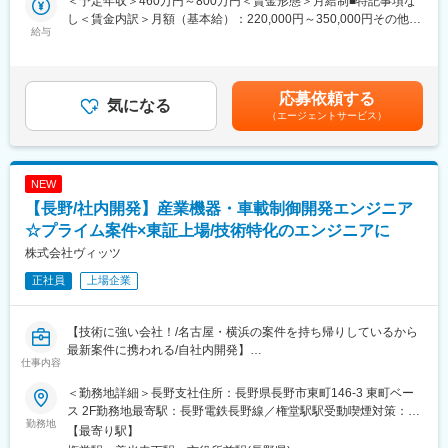
＜予定年収＞460万円～800万円＜賃金形態＞月給制■特記事項な
す。
し＜賃金内訳＞月額（基本給）：220,000円～350,000円その他固
給与
定手当/月：20,000円～50,000円＜月給＞240,000円～400,000円
【職務詳細】
＜昇給有無＞有＜残業手当＞有＜給与補足＞■年収内訳：月給×12
双眼鏡・ライフルスコープ等の光学設計をお任せします。
か月＋賞与（年2回）＋残業代（20時間含む）※ご経験・現年収に
緻密な計算・知識をもとに、レンズの形や配置を設計していきま
よりご相談させて頂きます。■昇給：年1回（4月） ■賞与：年2回
応募依頼する
す。解像度、耐久性、コストのバランスを考えながら、機械・電
気になる
（7月、12月）※前年度賞与：4.4か月■その他固定手当について設
（エージェントサービス）
気設計者と連携して一つの製品を作るため、幅広い業務を経験で
計開発業務に対する技能手当の支給賃金はあくまでも目安の金額
きます。
であり、選考を通じて上下する可能性があります。月給(月額)は固
・ZEMAX等を使用した光学系の設計
定手当を含めた表記です。
・試作、量産フォロー 他
NEW
【長野/社内開発】産業機器・車載制御開発エンジニア
【製品について】
ライフルスコープは、強い衝撃に耐えうる強度や、動く対象を一
☆プライム案件×東証上場/技術特化のエンジニアに
瞬で捉える機構など、精度の高い設計が求められます。また当社
株式会社ヴィッツ
製品は、価格勝負ではなく質にこだわり続けることで、多くのお
正社員
上場企業
客様からの信頼を獲得し、国内シェア7割・米国シェア2割を占め
る地位を確立しています。独自技術が詰まった製品のため、設計
者としてのスキルアップも期待できます。
【技術に強い会社！/名古屋・横浜の案件を持ち帰りしているから
最新案件に携われる/自社内開発】
【ポジションの魅力】
仕事内容
100%OEM事業となっており、お客様の要望に合わせて完成品設
■業務内容：
計全てを担当します。ゼロからの開発案件も多く、設計通りの製
＜勤務地詳細＞長野支社住所：長野県長野市東町146-3 東町ベー
産業機器／車載制御装置のソフトウェア開発をお任せします。ア
品が完成したときには大きなやりがいを感じます。また、製造現
ス 2F勤務地最寄駅：長野電鉄長野線／権堂駅駅受動喫煙対策：屋
ルゴリズム検討、設計、実装、検証など工程を想定しています。
勤務地
場や営業部門など他部署との連携も密接で、全体の工程を把握し
内全面禁煙変更の範囲：会社の定める事業所
【最寄り駅】
ながら開発に取り組める環境です。