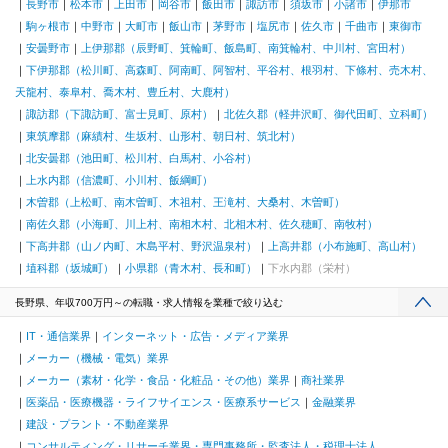
長野市
松本市
上田市
岡谷市
飯田市
諏訪市
須坂市
小諸市
伊那市
駒ヶ根市
中野市
大町市
飯山市
茅野市
塩尻市
佐久市
千曲市
東御市
安曇野市
上伊那郡（辰野町、箕輪町、飯島町、南箕輪村、中川村、宮田村）
下伊那郡（松川町、高森町、阿南町、阿智村、平谷村、根羽村、下條村、売木村、
天龍村、泰阜村、喬木村、豊丘村、大鹿村）
諏訪郡（下諏訪町、富士見町、原村）
北佐久郡（軽井沢町、御代田町、立科町）
東筑摩郡（麻績村、生坂村、山形村、朝日村、筑北村）
北安曇郡（池田町、松川村、白馬村、小谷村）
上水内郡（信濃町、小川村、飯綱町）
木曽郡（上松町、南木曽町、木祖村、王滝村、大桑村、木曽町）
南佐久郡（小海町、川上村、南相木村、北相木村、佐久穂町、南牧村）
下高井郡（山ノ内町、木島平村、野沢温泉村）
上高井郡（小布施町、高山村）
埴科郡（坂城町）
小県郡（青木村、長和町）
下水内郡（栄村）
長野県、年収700万円～の転職・求人情報を業種で絞り込む
IT・通信業界
インターネット・広告・メディア業界
メーカー（機械・電気）業界
メーカー（素材・化学・食品・化粧品・その他）業界
商社業界
医薬品・医療機器・ライフサイエンス・医療系サービス
金融業界
建設・プラント・不動産業界
コンサルティング・リサーチ業界・専門事務所・監査法人・税理士法人