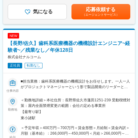
（前年度合計3カ月分）※業績による・昇給：年1回 （前年度実
■企業の特徴・魅力：
・工事進捗・工程管理、協力会社や職人との連携
績：1.50％～2.50％）賃金はあくまでも目安の金額であり、選考
応募依頼する
・ばね開発や生産で培った自慢の技術を応用し続け、国内・世界
・品質・安全・原価管理および環境への配慮
気になる
を通じて上下する可能性があります。月給(月額)は固定手当を含め
トップクラスのシェア製品を多数保有する東証プライム上場メー
（エージェントサービス）
・現場で発生する課題や変更点への対応、発注者や関係機関との
た表記です。
カー
調整
∟自動車用懸架ばねはグローバルシェア約25％（世界シェア
・出来形管理や写真管理、各種書類作成
No.1、国内シェア50％）
・一部、発注者に対するコンサルティング業務
NEW
∟HDD用サスペンション（世界シェアNo.2）
・技術やノウハウの共有、若手人材の指導・育成
【長野/佐久】歯科系医療機器の機構設計エンジニア~経
・自動車業界頼みにならない幅広い製品ポートフォリオ（半導体
製造装置、データセンター向けコア部品等）で、創立以来80年間
※1現場あたり複数名体制で担当
験者~／残業なし／年休128日
経常赤字なし
※担当エリアは北信中心、基本日帰り（出張なし）
株式会社ナルコーム
変更の範囲：会社の定める業務
正社員
転勤なし
※公共・民間土木工事の設計・変更提案等のコンサル業務に加え、
測量・場内整備、品質管理のための工事写真撮影も行っていただ
きます。
■担当業務：歯科系医療機器の機構設計をお任せします。一人一人
※将来的には現場や部門を牽引する中核人材として、業務の標準化
がプロジェクトマネージャーという形で製品開発のリーダーとな
や改善活動にも携わっていただきます。
仕事内容
り、製品開発を行っております。仕事の5割が自分のプロダクトに
ついて、5割が他メンバーのプロダクトのプロジェクトに関わりま
■ICT、DX化にも積極的に取り組んでおります！
＜勤務地詳細＞本社住所：長野県佐久市蓬田1251-239 受動喫煙対
す。年次関係なくアイデアがあれば新製品の開発を任せてもらえ
・ドローン測量や3Dデータ化により業務を効率化
策：屋内全面禁煙変更の範囲：会社の定める事業所
る環境です。
勤務地
・写真データ自動振り分けシステム導入で事務作業削減
【最寄り駅】
■担当製品について：主に歯科医療機器、歯科技工関連製品、USB
・ウェアラブルカメラで遠隔確認が可能（移動時間削減）
東小諸駅
フットスイッチです。
製品例）歯周ポケット測定器、パイオキュアー（う蝕予防のフッ
■扱うサービス
＜予定年収＞400万円～700万円＜賃金形態＞月給制＜賃金内訳＞
素イオン導入器）歯科技工用溶接ろう付器など
国や地方自治体発注の公共インフラ工事から民間施設まで幅広く
月額（基本給）：266,000円～450,000円＜月給＞266,000円～
※かなりニッチな製品のため使用用途が同じ製品は競合他社にほと
給与
対応。