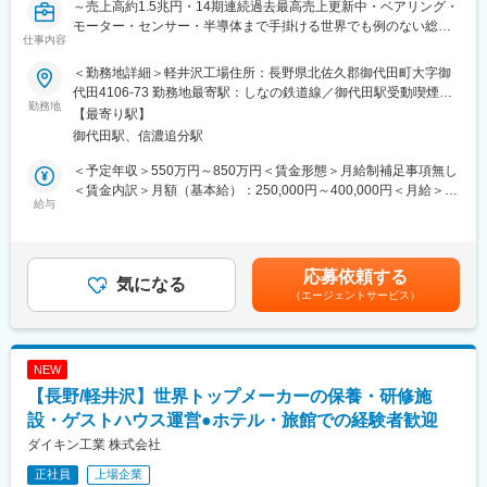
輩社員同席の下行い、流れを学んでいきます。
～売上高約1.5兆円・14期連続過去最高売上更新中・ベアリング・
しています。
モーター・センサー・半導体まで手掛ける世界でも例のない総合
仕事内容
■扱うサービス
精密部品メーカー/世界シェアトップ多数～
変更の範囲：会社の定める業務
当社の住宅は高い耐震性と快適性を備え、多様な商品ラインナッ
＜勤務地詳細＞軽井沢工場住所：長野県北佐久郡御代田町大字御
プから提案が可能。ブランド力と専門知識を活かし、お客様の不
■職務概要：
代田4106-73 勤務地最寄駅：しなの鉄道線／御代田駅受動喫煙対
安や悩みに寄り添った提案ができます。
車載関連のお客様へ提出する下記などの書類作成／確認／調整／
勤務地
策：屋内全面禁煙
【最寄り駅】
保管の対応を行っていただきます。
御代田駅、信濃追分駅
■組織構成
（FMEA／Control Plan／サプライヤーから調達する部品認定／
5～6名のチームで運営され、互いに相談し合いながら成果に向け
PPAP／妥当性確認）
＜予定年収＞550万円～850万円＜賃金形態＞月給制補足事項無し
て成長できる組織です。離職率6.3％と定着率も高く、平均勤続年
※変更の範囲：会社の定める業務とする
＜賃金内訳＞月額（基本給）：250,000円～400,000円＜月給＞
数も13.8年と長期活躍する社員が多いのが特徴です。
給与
250,000円～400,000円＜昇給有無＞有＜残業手当＞有＜給与補足
＜仕事の特徴とやりがい＞
＞※上記はあくまで想定年収であり、ご選考を通じて最終的に決定
■業務の魅力
ボールベアリング事業部では、アジアを中心に世界中で製造、事
いたします。■昇給：年1回(4月)■賞与：年2回(6月、12月) 賃金は
営業力を身につけて年収1000万円も目指せます。2～3年目で600
業展開をしており、圧倒的な数量を誇る当社の生産に大きな影響
あくまでも目安の金額であり、選考を通じて上下する可能性があ
応募依頼する
～700万円の年収例もあり、成果がしっかり評価される環境で
力を持って関わっていただけます。
気になる
ります。月給(月額)は固定手当を含めた表記です。
す。
（エージェントサービス）
※海外拠点とのやり取りや出張は想定：有
■教育体制
◆ボールベアリングについて：
OJT中心に丁寧なサポートがあり、月1回の研修で新商品や業務知
ミニチュア・小径ボールベアリングは動く機械には欠かせない部
NEW
識も着実に身につきます。未経験者も安心して成長できます。
品であり、「産業の米」と称されるほど重要な製品です。ミネベ
【長野/軽井沢】世界トップメーカーの保養・研修施
アミツミの超精密機械加工技術と大量生産能力は、このミニチュ
■就業環境
ア・小径ボールベアリングの開発・製造工程によって磨き抜かれ
設・ゲストハウス運営●ホテル・旅館での経験者歓迎
年休124日に加え、計画的な休暇取得が可能。19時半退勤が基本
てきました。ミネベアミツミはこのミニチュア・小径ボールベア
ダイキン工業 株式会社
で、無理のない働き方が実現できます。
リングの世界市場でトップシェアを誇り、世界のものづくりを支
正社員
上場企業
えています。