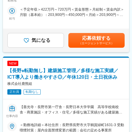
勤務地
囲：会社の定める事業所
さい。
＜予定年収＞422万円～720万円＜賃金形態＞月給制＜賃金内訳＞
当日は、メイテックフィルダーズの事業内容や働き方、OS業態
月額（基本給）：203,900円～450,000円＜月給＞203,900円～
（アウトソーシング業界）の特徴についてご説明いたします。お
給与
450,000円＜昇給有無＞有＜残業手当＞有＜給与補足＞※能力・経
話を聞いたうえでご興味をお持ちいただけましたら、後日選考へ
験・年齢を考慮のうえ、当社規程により優遇します。賞与:年2回
のご応募をご検討ください。
賃金はあくまでも目安の金額であり、選考を通じて上下する可能
________________________________________
性があります。月給(月額)は固定手当を含めた表記です。
■電話面談に参加するメリット
応募依頼する
気になる
（1） OS業態のリアルな働き方が分かる 求人票だけでは分かりづ
（エージェントサービス）
らい「実際の働き方」「配属の考え方」「キャリア形成」につい
てご説明します。
（2） メイテックフィルダーズの強みや魅力を理解できる 研修制
NEW
度やサポート体制、エンジニアとして長期的に成長できる環境に
ついてお伝えします。
【長野※転勤無し】建築施工管理／多様な施工実績／
（3） 転職すべきか迷っている段階でも参加できる 応募意思は不
ICT導入より働きやすさ◎／年休120日・土日祝休み
要です。転職活動を始めたばかりの方や、他社と比較検討したい
株式会社鹿熊組
方も歓迎しています。
________________________________________
正社員
転勤なし
■実施詳細
・所要時間：10～15分程度
・実施方法：電話
【善光寺・長野市第一庁舎・長野日本大学学園 高等学校南校
・応募意思：不要
舎・商業施設・オフィス・住宅／多様な施工実績がある建築施工
仕事内容
・書類提出：不要
管理／安定した働き方でワークライフバランスも充実】
・選考実施：なし
■業務概要
＜勤務地詳細＞本社住所：長野県長野市大字鶴賀緑町1631-3 受動
・当社は長野県内を中心に、住宅、集合住宅、医療・福祉施設、
喫煙対策：屋内全面禁煙変更の範囲：会社の定める事業所