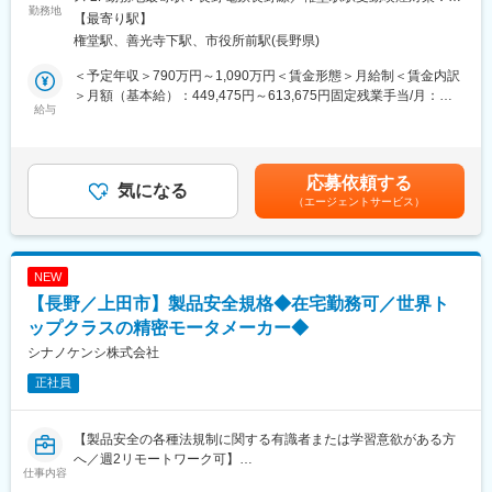
だきます。要件分析、アルゴリズム検討、設計、実装、テストま
勤務地
き一気通貫で幅広く携われる点が魅力となっています。
内全面禁煙変更の範囲：全国の当社拠点
【最寄り駅】
で一連の工程に携わるため、製品全体を見渡しながら開発を進め
権堂駅、善光寺下駅、市役所前駅(長野県)
られる環境です。
◎技術に特化したエンジニアを目指せる環境◎
当社は事業部ごとに研究開発予算を組んでおり、あなたのご希望
＜予定年収＞790万円～1,090万円＜賃金形態＞月給制＜賃金内訳
■業務詳細：
に応じて研究開発案件に参画いただくことも可能です。そのため
＞月額（基本給）：449,475円～613,675円固定残業手当/月：
・ソフトウェアの要件分析～システムテスト（テスト項目作成、
給与
最新技術などに触れる機会が多くエンジニアとしての技術を成長
57,825円～79,725円（固定残業時間20時間0分/月）超過した時間
実施）
しやすい環境です。
外労働の残業手当は追加支給＜月給＞507,300円～693,400円（一
律手当を含む）＜昇給有無＞有＜残業手当＞有＜給与補足＞※給与
■案件：
◎ご自身のご希望に応じて柔軟にチャレンジできる社風◎
詳細は前職の処遇、スキル、経験等を考慮した上で決定します。■
応募依頼する
長野支社では名古屋本社・横浜支社の案件を自社内へ持ち帰り開
気になる
当社は設立直後から国や自治体の研究開発案件に積極的に参画を
昇給：年1回■賞与：年2回※2025年度賞与実績5.8ヵ月分※月額基本
（エージェントサービス）
発しています。顧客先常駐中心ではなく、チームで設計ノウハウ
進め挑戦をしてきました。そのためエンジニアの「やりたい」や
給に変更無し賃金はあくまでも目安の金額であり、選考を通じて
を蓄積しながら開発を進められる環境です。
「挑戦」を後押しする風土が根付いています。エンジニアとして
上下する可能性があります。月給(月額)は固定手当を含めた表記で
将来的には長野独自の案件受託も進めていく想定です。
こんな技術を「やりたい」・「挑戦」したいというご希望ある方
す。
にマッチする環境です。
NEW
■開発体制：
【長野／上田市】製品安全規格◆在宅勤務可／世界ト
1チーム：６～８名程度
＜データで見る株式会社ヴィッツ＞
※パートナー社員や名古屋本社、新横浜拠点のものとも連携進めな
ップクラスの精密モータメーカー◆
https://www.witz-inc.co.jp/recruit/growth/#anchor01
がら開発を進めていただきます。
シナノケンシ株式会社
変更の範囲：会社の定める業務
正社員
■開発言語：
C++
【製品安全の各種法規制に関する有識者または学習意欲がある方
■組織構成：
へ／週2リモートワーク可】
長野支社に関しては社員・パートナー社員含めて８名ほどの組織
仕事内容
となっています。穏やかな方が多く働きやすい環境です