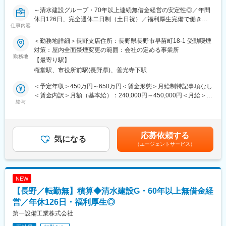
～清水建設グループ・70年以上連続無借金経営の安定性◎／年間
＜職場環境＞
休日126日、完全週休二日制（土日祝）／福利厚生完備で働き方
新規拠点だからこそ、今までの慣習にとらわれず新しいやり方に
仕事内容
◎～
チャレンジしていけます。
本社や関東の拠点には経験豊富な施工管理スタッフが在籍してお
＜勤務地詳細＞長野支店住所：長野県長野市早苗町18-1 受動喫煙
■業務内容
り、
対策：屋内全面禁煙変更の範囲：会社の定める事業所
設計図面をもとに機器・資材の数量を算出し、正確な原価計算と
勤務地
困ったことや不明点は、いつでも気軽に相談できる環境がありま
【最寄り駅】
競争力ある見積書を作成します。清水建設グループの大型案件を
す。
権堂駅、市役所前駅(長野県)、善光寺下駅
中心に、利益と受注力を両立させる積算業務を担います。
■同社の魅力：【空調機器はなくてはならないものになっていま
＜予定年収＞450万円～650万円＜賃金形態＞月給制特記事項なし
■業務詳細
す】
＜賃金内訳＞月額（基本給）：240,000円～450,000円＜月給＞
・設計図面からの精密な機器・資材の数量算出
給与
気候変動が激しい昨今ではエアコンは必要不可欠であり、景気に
240,000円～450,000円＜昇給有無＞有＜残業手当＞有＜給与補足
・積算専用ソフトを用いた、労務費・諸経費を含む正確な原価計
左右されない安定的な商品となりつつあります。経年化した建物
＞＜モデル年収：総合職＞・年収450万円（26.7万円＋賞与＋手
算
での空調機器の更新需要が絶えないことも要因の一つです。ま
当）／25歳・年収530万円（39.6万円＋賞与＋手当）／34歳主
・最新の製品スペック把握と、メーカー各社への見積依頼・価格
た、古い機器だと光熱費がかさむこともあり、「省エネ」へのニ
任・年収640万円（39.6万円＋賞与＋手当）／40歳課長賃金はあ
応募依頼する
交渉
気になる
ーズも高まっています。「快適な空間が提供できず集客に響くこ
くまでも目安の金額であり、選考を通じて上下する可能性があり
（エージェントサービス）
・営業・設計部と連携し利益と競争力を両立させた戦略的な見積
とが悩み」「体調が悪い人も来るので、常時快適な空間を創りた
ます。月給(月額)は固定手当を含めた表記です。
書の作成
い」「従業員の仕事が捗るように、快適な空間を創りたい」など
エアコンへの関心も高まっており、大きな商機も迎えています。
■働き方
同社はダイキン工業の正規代理店約1000社中、省エネエアコン販
NEW
年間休日126日、完全週休二日制（土日祝）と建設業界でありな
売台数1位であり、業績も好調です。
【長野／転勤無】積算◆清水建設G・60年以上無借金経
がらバランスのとれた働き方を実現できます。
多くのお客様から支持される理由は 1台売って終わりというわけ
年末年始や夏季休暇などの連続休暇取得可、時間単位有給、産育
営／年休126日・福利厚生◎
ではなくプロに徹した空調改善提案とメンテナンスの細やかさが
休取得率100%とお休みを取りやすい環境です。
あるからです。
第一設備工業株式会社
また、独身・単身・家族問わず月2万円で入居できる借り上げ社宅