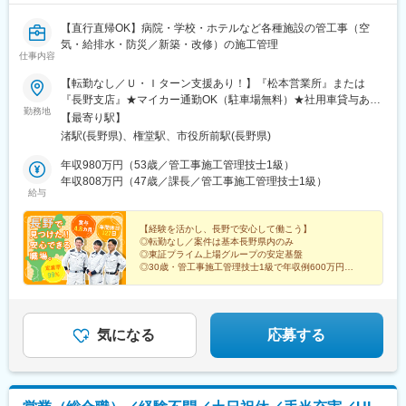
【直行直帰OK】病院・学校・ホテルなど各種施設の管工事（空
気・給排水・防災／新築・改修）の施工管理
仕事内容
【転勤なし／Ｕ・Ｉターン支援あり！】『松本営業所』または
『長野支店』★マイカー通勤OK（駐車場無料）★社用車貸与あり
勤務地
（通勤使用可能）＜勤務地＞・松本営業所：長野県松本市征矢野
【最寄り駅】
2-8-10 メッツビル・長野支店：長野県長野市早苗町52番地3★
渚駅(長野県)、権堂駅、市役所前駅(長野県)
Ｕ・Ｉターンを支援しています（面接交通費支給）。実際に岡山
県から、家族ごと引っ越してきて働いている先輩もいます！※受動
年収980万円（53歳／管工事施工管理技士1級）
喫煙対策あり（喫煙所あり）
年収808万円（47歳／課長／管工事施工管理技士1級）
給与
【経験を活かし、長野で安心して働こう】
◎転勤なし／案件は基本長野県内のみ
◎東証プライム上場グループの安定基盤
◎30歳・管工事施工管理技士1級で年収例600万円超
◎入社時点で有休付与
◎定着率99%
◎面接1回（UIターン歓迎／面接交通費支給）
気になる
応募する