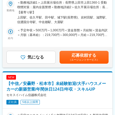
万以上も目指せる！
＜勤務地詳細1＞上田展示場住所：長野県上田市上田1360-1 受動
■扱うサービス
喫煙対策：屋内全面禁煙＜勤務地詳細2＞佐久平展示場住所：長野
■業務概要
勤務地
国や地方自治体発注の公共インフラ工事から民間施設まで幅広く
県佐久市佐久平駅東20-2 受動喫煙対策：屋内全面禁煙＜勤務地詳
【最寄り駅】
当社の各展示場にご来場いただいたお客様への新築戸建住宅のご
対応。
細3＞東信支店住所：長野県東御市常田502-1 受動喫煙対策：屋内
上田駅、佐久平駅、田中駅、城下駅(長野県)、岩村田駅、滋野駅、
案内・ご提案を担当します。お客様のご希望を丁寧にヒアリング
◇北陸地方整備局「工事成績評定ランキング」で2年連続１位
全面禁煙変更の範囲：会社の定める事業所
信濃国分寺駅、中佐都駅、大屋駅
し、専用ソフトを用いたプランニングや見積作成、現地調査、契
◇北陸地方整備局「工事成績優秀企業認定書」を３年連続受賞
約後の打ち合わせや引き渡しまで一貫してお客様をサポートしま
◇その他、ICT人材育成推進企業、ICT活用工事成績優秀企業にも
＜予定年収＞500万円～1,000万円＜賃金形態＞月給制＜賃金内訳
す。
認定されています！
＞月額（基本給）：219,700円～300,000円＜月給＞219,700円～
給与
◇"高品質のものを作ってこそ価値がある。" 弊社の「妥協を許さ
300,000円＜昇給有無＞有＜残業手当＞有＜給与補足＞※下限年収
■業務詳細
ない工事」を高く評価いただきました
は、年間5棟受注した場合の想定年収（各種手当含む）です。イン
・展示場での接客から始まり、お客様のご要望を伺いながら最適
センティブや賞与などは、初年度年収を下回る可能性がありま
な住宅プランを提案。
■組織構成
す。■昇給：有（年1回）■モデル年収：全社平均：700万円程度
応募依頼する
・図面や見積書、ローン計画書を作成し、現地調査や役所手続き
気になる
・現在85名規模の会社で、うち建築施工管理職は約10名在籍。チ
（8棟）ハイパフォーマー：1200万円～（12棟）賃金はあくまで
（エージェントサービス）
も実施します。
ームで協力しながら業務を進めます。
も目安の金額であり、選考を通じて上下する可能性があります。
・ご契約後は、設計打ち合わせや工事進捗の報告、最終的な引き
(会社の土木工事:建設工事の受注割合は6:4～7:3です)
月給(月額)は固定手当を含めた表記です。
渡しまで一貫して携わります。
・資料請求などの反響対応のほか、掘り起こしやご案内のための
■就業環境
NEW
お電話も行い、先輩社員のサポートを受けながら営業トークや提
年間休日120日＋計画有給5日、完全週休2日制・土日祝休み。
【中信／安曇野・松本市】未経験歓迎/大手ハウスメー
案力を磨きます。
資格取得支援や家賃補助制度、車両貸与など各種手当や福利厚生
カーの新築営業/年間休日124日/年収・スキルUP
も充実。
まずは資料請求されたお客様等を中心に掘り起こしのお電話など
セキスイハイム信越株式会社
をしていきます。そこで接点がとれたお客様とお打ち合わせを先
正社員
5名以上採用
輩社員同席の下行い、流れを学んでいきます。
変更の範囲：会社の定める業務
■扱うサービス