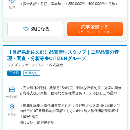
状測定器などの大型測定機を操作し、測定およびプログラム作成
■身につくスキル：
＜賃金内訳＞月額（基本給）：250,000円～400,000円＜月給＞
を行います。品質目標に関連するデータを集計・分析し、改善提
長期案件に携わる中で着実なスキルアップが叶います。最先端技
給与
250,000円～400,000円＜昇給有無＞有＜残業手当＞有＜給与補足
案を行うことも重要な役割です。製造現場や他部門と連携しなが
術の研究もあるなど、専門性を活かし研究スタッフとしてレベル
＞※上記はあくまで想定年収であり、ご選考を通じて最終的に決定
ら、精度の高い測定結果を提供し、品質保証体制の強化に貢献し
アップすることができます。
いたします。■昇給：年1回(4月)■賞与：年2回(6月、12月) 賃金は
ます。ISO9001やIATF16949などの規格に基づく管理知識を活か
あくまでも目安の金額であり、選考を通じて上下する可能性があ
応募依頼する
し、正確性と分析力を発揮できる環境です。
■常駐先の決め方：
気になる
ります。月給(月額)は固定手当を含めた表記です。
（エージェントサービス）
上流～下流まで多くの案件を常時保有しており、その方の目指し
■業務の魅力
ているスキル習得と現在のレベルに応じて常駐先を決めることが
測定業務の専門性を活かしながら、改善活動や仕組みづくりに関
できるからです。
与できる点が魅力です。単なる検査に留まらず、データ分析を通
【長野県北佐久郡】品質管理スタッフ｜工程品質の管
じて品質向上に直接貢献できるため、課題解決力や提案力を発揮
■キャリアアップ：
理・調査・分析等◆CITIZENグループ
できます。
リクルートグループのノウハウを活かし、（1）生涯エンジニア
シチズンファインデバイス株式会社
（2）リーダー（3）大手メーカーへ進む3つの道を用意！案件ベ
ースでエンジニアの人生を決めるのではなく、本人の希望に沿い
正社員
転勤なし
■働き方
ながら就業先の選定します！
・完全週休2日制で年間休日121日
・定年65歳、役職定年なしで長期的なキャリア形成が可能
変更の範囲：会社の定める業務
～完全週休2日制／残業月15h程度／明確な評価制度／充実の研修
・寮・社宅あり（応相談）、福利厚生充実
と資格支援／家族・住宅など各種手当あり／えるぼし三つ星の働
仕事内容
きやすい環境～
◆同社の特徴・魅力：
＜勤務地詳細＞御代田事業所住所：長野県北佐久郡御代田町大字
＜総合精密部品メーカーとしての技術力＞同社は、単なる「総
■概要：
御代田4107-5 勤務地最寄駅：しなの鉄道線／御代田駅受動喫煙対
合」ではなく、「相い合わせる」ことを重視し、自社保有技術を
当社の御代田事業所にて、品質管理体制の強化に伴う増員募集を
勤務地
策：屋内全面禁煙変更の範囲：会社の定める事業所（リモートワ
融合・活用して製品を新たに創出・進化させています。2017年に
【最寄り駅】
行います。小型精密金属部品で高い技術力を誇る当社では、歩留
ーク含む）
ミツミ電機と、2019年にユーシンと経営統合し自律成長とM&Aの
御代田駅、信濃追分駅
まり改善・不良低減・顧客信頼向上のため、品質の専門家として
両輪で成長を続けており、M&Aにより、ベアリングから、モータ
活躍できる方を求めています。品質管理の経験を活かせるポジシ