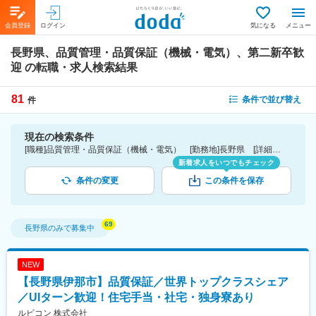
会員登録
ログイン
気になる
メニュー
長野県、品質管理・品質保証（機械・電気）、第二新卒歓
迎
の転職・求人検索結果
81
条件で並び替え
件
現在の検索条件
[職種]品質管理・品質保証（機械・電気） [勤務地]長野県 [詳細条件](募集・採用情報)第二新卒歓迎
新着求人をいつでもチェック
条件の変更
この条件を保存
長野県
のみで募集中
NEW
【長野県伊那市】品質保証／世界トップクラスシェア
／UIターン歓迎！住宅手当・社宅・独身寮あり
ルビコン 株式会社