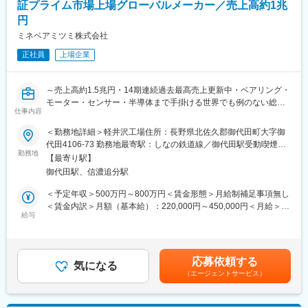
メーカーとして世界の約5,000社と取引しています
証プライム市場上場グローバルメーカー／売上高約1兆
◇当社が開発した製品がNASAの無人火星探査機に採用されるな
円
ど、世界トップクラスの技術力、品質、シェアを持ちます。
ミネベアミツミ株式会社
■当社の特徴
正社員
上場企業
◇アルミ電解コンデンサの中で最も高度な技術を要求されるスト
ロボフラッシュ用(カメラのストロボフラッシュを光らせるために
使われる)分野で、世界の70%のシェアを誇ります。
～売上高約1.5兆円・14期連続過去最高売上更新中・ベアリング・
◇1998年には従来品との比較で、電機抵抗値を3分の1以下に低減
モーター・センサー・半導体まで手掛ける世界でも例のない総合
仕事内容
した画期的な新製品を発表するなど、技術力の高さは業界NO.1で
精密部品メーカー～
す。
＜勤務地詳細＞軽井沢工場住所：長野県北佐久郡御代田町大字御
◆概要：
代田4106-73 勤務地最寄駅：しなの鉄道線／御代田駅受動喫煙対
■扱うサービス
あなたの経験・スキルに合わせて最適なポジション（部署・業
勤務地
策：屋内全面禁煙
【最寄り駅】
産業機器・自動車・情報機器・医療・宇宙開発事業向けのアルミ
務）をマッチングさせて頂きます。詳細については面接等の選考
御代田駅、信濃追分駅
電解コンデンサやスイッチング電源ユニットなど
を通じてお伝えしていきます。尚、ご経験に応じて幅広い部門で
選考させて頂きます
＜予定年収＞500万円～800万円＜賃金形態＞月給制補足事項無し
■組織構成
＜賃金内訳＞月額（基本給）：220,000円～450,000円＜月給＞
品質保証部門には経験豊富な技術者が在籍し、グループ全体で連
◆業務例：
給与
220,000円～450,000円＜昇給有無＞有＜残業手当＞有＜給与補足
携しながら業務を推進しています。
・工程品質管理全般、歩留まり向上および却金額削減施策の展
＞※上記はあくまで想定年収であり、ご選考を通じて最終的に決定
開、品質向上施策など
いたします。■昇給：年1回(4月)■賞与：年2回(6月、12月) 賃金は
■教育体制
・ベアリング工場全体の品質、工程管理の改善業務の推進
あくまでも目安の金額であり、選考を通じて上下する可能性があ
応募依頼する
各種階層別研修やOJT、通信教育補助、語学研修など充実した育
・各工場の管理状況の把握と改善のアドバイス、問題工程の指
気になる
ります。月給(月額)は固定手当を含めた表記です。
（エージェントサービス）
成制度があります。
摘、ベストプラクティスの横展開の推進など
・車載関連の品質管理業務
■働きやすさ
・品質問題に対して対応。社内、社外に対してレポート、打合