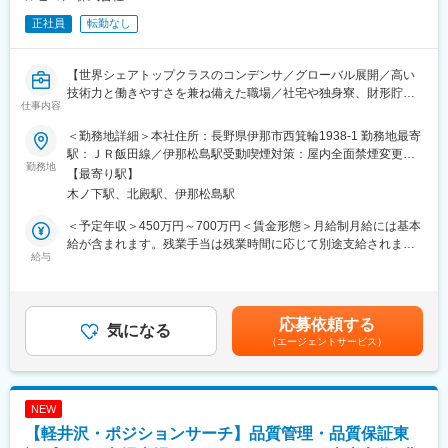
正社員
転勤なし
【世界シェアトップクラスのコンデンサ／グローバル展開／高い
技術力と働きやすさを兼ね備えた職場／社宅や独身寮、財形貯蓄
仕事内容
制度など福利厚生が充実】
＜勤務地詳細＞本社住所：長野県伊那市西箕輪1938-1 勤務地最寄
■業務概要
駅：ＪＲ飯田線／伊那松島駅受動喫煙対策：屋内全面禁煙変更の
取引先総数5,000社以上を誇る世界有数のコンデンサメーカーの当
勤務地
範囲：会社の定める事業所
【最寄り駅】
社にて、品質保証のポジションをお任せします。
木ノ下駅、北殿駅、伊那松島駅
■業務詳細
＜予定年収＞450万円～700万円＜賃金形態＞月給制月給には基本
・顧客からの品質に関する問い合わせ対応
給が含まれます。残業手当は残業時間に応じて別途支給されま
・工場内での巡回監査および監査対応
給与
す。＜賃金内訳＞月額（基本給）：250,000円～480,000円＜月給
・材料の受入検査、新規材料の承認業務、材料調達先の品質管理
＞250,000円～480,000円＜昇給有無＞有＜残業手当＞有＜給与補
など
足＞賞与実績4.6ヶ月分を含む年収です。賃金はあくまでも目安の
品質保証業務を通じて、製品の不良を未然に防ぎ、万が一発生し
金額であり、選考を通じて上下する可能性があります。月給(月額)
応募依頼する
た場合は速やかに原因究明と是正措置を行います。定期的な品質
気になる
は固定手当を含めた表記です。
（エージェントサービス）
監査や現場での工程確認、調達先と連携した品質向上活動にも携
わります。
■当社について
NEW
◇家電製品や通信機器、自動車など電化製品に欠かせない電子部
【軽井沢・ポジションサーチ】品質管理・品質保証東
品「コンデンサ」の開発から製造、販売までを一貫して手がける