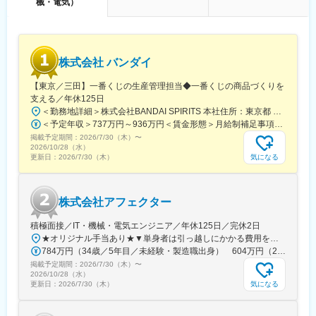
械・電気）
近では角度センサや電流センサとして主に車載向けの需要が増加
しているほか、産業機器での需要も増加しつつあります。
◇ＴＤＫ株式会社の魅力◇
株式会社 バンダイ
ＴＤＫはフェライトコアを世界で初めて製品化した総合電子部品
メーカーです。最先端技術に取り組んでおり、EVやドローン内部
【東京／三田】一番くじの生産管理担当◆一番くじの商品づくりを
にも使われる世界屈指の技術力を誇ります。社員数10万3千人、
支える／年休125日
海外の連結子会社は100社を超える大手企業ながら、前職での経
＜勤務地詳細＞株式会社BANDAI SPIRITS 本社住所：東京都 港区三田三丁目5‐19 住友不動産東京三田ガーデンタワー受動喫煙対策：敷地内喫煙可能場所あり変更の範囲：会社の定める事業所
験を考慮した評価制度が存在するため個人の実力が適切に評価さ
＜予定年収＞737万円～936万円＜賃金形態＞月給制補足事項なし＜賃金内訳＞月額（基本給）：315,000円～400,000円＜月給＞315,000円～400,000円＜昇給有無＞有＜残業手当＞有＜給与補足＞※役職と給与は、経験・能力などを考慮し最終決定■昇給：年1回■賞与：年1回賃金はあくまでも目安の金額であり、選考を通じて上下する可能性があります。月給(月額)は固定手当を含めた表記です。
れる体制が整っているため、中途入社後に部門のリーダーを担っ
掲載予定期間：
ている方も多く存在します。勤続年数や経験に問わず手を挙げた
2026/7/30（木）
〜
2026/10/28（水）
方にチャンスがあるのは、東京工業大学発のベンチャー企業なら
気になる
更新日：
2026/7/30（木）
ではの魅力です。
変更の範囲：会社の定める業務
株式会社アフェクター
積極面接／IT・機械・電気エンジニア／年休125日／完休2日
★オリジナル手当あり★▼単身者は引っ越しにかかる費用を全額支給▼家賃・共益費を最大95％会社で負担▼勤務地は希望考慮▼自宅からの通勤圏内のみの勤務もOK▼転勤なし(転勤希望があれば、お気軽にお問合せOK)※転勤希望者に関しましては、上記の 引っ越し費用・家賃補助95％(規定あり)を支給！＼手当活用例／家賃＋共益費で、6万円の場合（単身／首都圏／20代）■会社負担：95％■実質自己負担額：3,000円＜プロジェクト先エリア＞関東エリア（東京都・神奈川県・千葉県・埼玉県）東海エリア（愛知県・岐阜県・三重県・静岡県）関西エリア（大阪府・京都府・兵庫県・滋賀県）※勤務地は、希望を考慮して決定します。▼名古屋本社愛知県名古屋市中村区名駅南2丁目14-19住友生命名古屋ビル14F▼川崎本社神奈川県川崎市川崎区砂子1-2-4川崎砂子ビルディング11F▼東京支社東京都港区芝大門2-9-4 VORT芝大門lll3F▼大阪支社大阪府大阪市北区中崎2丁目1-44嶌野ビル５F柔軟に勤務地の対応を実施！お気軽にご応募・ご相談ください♪
784万円（34歳／5年目／未経験・製造職出身） 604万円（28歳／3年目／未経験・営業職出身）
掲載予定期間：
2026/7/30（木）
〜
2026/10/28（水）
気になる
更新日：
2026/7/30（木）