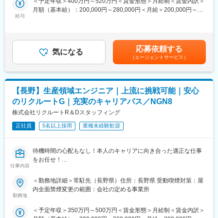
＜予定年収＞400万円～520万円＜賃金形態＞月給制＜賃金内訳＞
ーの改善による企業の生産性向上への貢献。労働者派遣事業と職
月額（基本給）：200,000円～280,000円＜月給＞200,000円～
▼習熟後
業紹介事業を通じた人材不足の解決。
給与
280,000円＜昇給有無＞有＜残業手当＞有＜給与補足＞賞与は、
・顧客クレーム対応
通常年度で2.0ヶ月程度上記年収に別途残業代含む（想定残業時間
・不具合原因分析、改善提案
は勤務地により異なる）賃金はあくまでも目安の金額であり、選
・社内外調整（営業・製造・生産管理との連携）
考を通じて上下する可能性があります。月給(月額)は固定手当を含
応募依頼する
・品質改善の推進
気になる
めた表記です。
（エージェントサービス）
■業務の特徴
・社内外（営業・製造・生産管理）をつなぐ調整ポジション
・クレームや不具合対応の一次窓口として、課題解決を担う役割
【長野】生産領域エンジニア｜上流に挑戦可能｜安心
・現在の責任者から直接引継ぎが可能
のリクルートG｜充実のキャリアパス／NGN8
・品質保証領域の中核人材としてキャリアを築けるポジションで
す
株式会社リクルートR＆Dスタッフィング
正社員
5名以上採用
業種未経験歓迎
■部門構成
・品質保証体制：4名（責任者1名＋検査担当3名）
・今回採用は責任者の後任ポジションとなります
待機時間の心配もなし！本人のキャリアに向き合った適正な仕事
・現在1名体制で担っている業務を引き継ぐため、裁量を持って業
をお任せ！
務に関わることができます
仕事内容
◎豊富な案件があるからこそ多様なキャリアを選択可能
◎定期的なカウンセリングでキャリアをサポート！
＜勤務地詳細＞常駐先（長野県）住所：長野県 受動喫煙対策：屋
■キャリアパスについて
内全面禁煙変更の範囲：会社の定める事業所
・本ポジションは品質保証体制の中核を担う重要ポストであり、
■業務内容：
勤務地
現責任者在籍中に実務を学びながら段階的に引継ぎできる環境で
品質管理、品質保証、生産管理、保全等の現場系エンジニアとし
す
＜予定年収＞350万円～500万円＜賃金形態＞月給制＜賃金内訳＞
て、様々なメーカーで業務を担当していただきます。
・将来的にはリーダー・マネジメントへのステップアップも可能