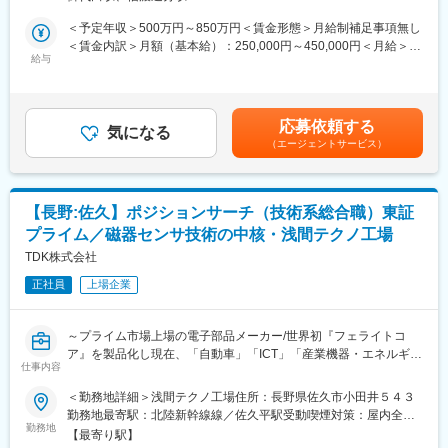
◆職務概要：
■特徴・魅力
車載ビジネスが増加している中で、車載品質管理を強化するた
＜予定年収＞500万円～850万円＜賃金形態＞月給制補足事項無し
・月2回社員全員が参加する品質会議や品質基本研修などを開催し
め、車載品質の要求事項となるVDA及びIATF等の知識を持った方
＜賃金内訳＞月額（基本給）：250,000円～450,000円＜月給＞
ています。担当部署だけではなく、会社全体で魅力品質に取組ん
を求めております
給与
250,000円～450,000円＜昇給有無＞有＜残業手当＞有＜給与補足
でいます。
＞※上記はあくまで想定年収であり、ご経験／スキルを鑑みて決定
・検査器具を使用して、製品の製造段階での不良品の発見に取組
・海外工場（タイ、カンボジア、中国）の品質改善支援
いたします。■昇給：年1回(4月)■賞与：年2回(6月、12月)※昨年度
んで頂きます。
・顧客監査対応
実績7箇月分以上（業績連動方式）賃金はあくまでも目安の金額で
・若手社員中心の職場で、最先端の試作品等のどんな加工にも挑
応募依頼する
・ISO9001 / IATF16949 認証取得、維持
気になる
あり、選考を通じて上下する可能性があります。月給(月額)は固定
戦し、自己・組織の成長を求めて、従業員それぞれが日々の業務
（エージェントサービス）
・ISO9001 / IATF16949 内部監査
手当を含めた表記です。
に取組んでいます。
・QMSに則った品質改善
■補足
◆同社の特徴・魅力：
・当社の理念・方針などに共感して頂ける方を募集しており、未
【長野:佐久】ポジションサーチ（技術系総合職）東証
＜1＞積極的な事業展開：売上高は、14期連続で過去最高を更新
経験の方も丁寧に研修しますので、安心して仕事に取組んで頂き
プライム／磁器センサ技術の中核・浅間テクノ工場
中です。
ます。
＜2＞総合精密部品メーカーとしての技術力：同社は2017年にミ
TDK株式会社
・工場見学も適宜行っています。
ツミ電機と経営統合し「ミネベアミツミ株式会社」として新しい
正社員
上場企業
スタートを切りました。同社の強みは、旧ミネベアの保有してい
変更の範囲：会社の定める業務
る「超精密機械加工技術」「垂直統合生産システム」と、ミツミ
電機が長年培ってきた「エレクトロニクス技術」の融合です。主
～プライム市場上場の電子部品メーカー/世界初『フェライトコ
要製品であるベアリングやモーターのみならず、センサー、光
ア』を製品化し現在、「自動車」「ICT」「産業機器・エネルギ
学、半導体、高周波、電気回路などの複数技術を持ち、IoT社会に
仕事内容
ー」の3つの成長市場で拡大／海外売上高比率91.9％のグローバル
貢献するソリューションの開発を強化しています。
カンパニー～
＜勤務地詳細＞浅間テクノ工場住所：長野県佐久市小田井５４３
＜3＞海外（グローバル）展開：同社は世界17ヶ国64製造拠点を
5G・自動車・ロボット・ドローンなど最先端製品に用いられる技
勤務地最寄駅：北陸新幹線線／佐久平駅受動喫煙対策：屋内全面
展開しています。グループ全体の売上高に占める海外売上高比率
術力／世界初フェライトコアを製品化／各種研修制度充実
勤務地
禁煙変更の範囲：会社の定める事業所（リモートワーク含む）
は約75%です。意欲と能力次第で、海外で活躍するチャンスもあ
【最寄り駅】