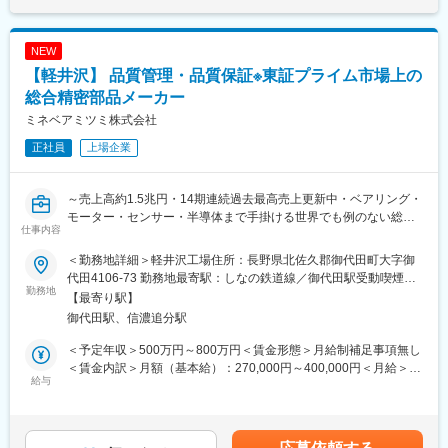
・不具合管理、検証及びその改善
上高比率は約64%、海外生産比率は約93％です。
・出荷時の品質保証業務
・出荷後のアフターフォロー、クレーム対応
NEW
・QC活動のとりまとめ
【軽井沢】 品質管理・品質保証※東証プライム市場上の
【組織構成】
総合精密部品メーカー
取締役部長1名、課長1名、メンバー15名で構成されており、平均
ミネベアミツミ株式会社
年齢45歳です、※パートアルバイト含む
正社員
上場企業
中途社員割合が9割以上を占めており、品質管理・品質保証業務未
経験で入社頂くことが多い部署です。その為、1から丁寧に教えて
きた環境があり、未経験の方でも挑戦しやすい職場です。
～売上高約1.5兆円・14期連続過去最高売上更新中・ベアリング・
また、家庭を持っている従業員が半数以上を占めている為、突然
モーター・センサー・半導体まで手掛ける世界でも例のない総合
の休みでも全員が理解し協力できる環境でもあります。
仕事内容
精密部品メーカー～
■職務概要：
【魅力】
＜勤務地詳細＞軽井沢工場住所：長野県北佐久郡御代田町大字御
プレシジョンメカニカルコンポーネント事業部（PMC事業部／旧
同製品での世界シェア20％・生産量第2位の位置にあり、商品
代田4106-73 勤務地最寄駅：しなの鉄道線／御代田駅受動喫煙対
メカアッシー事業部）品質保証部にて、以下の業務をご担当いた
勤務地
力、技術力に定評があります。ライフルスコープ・双眼鏡は高級
策：屋内全面禁煙
【最寄り駅】
だきます。にて、以下の業務をご担当いただきます。
ゾーンをターゲットとしているため、精度の高い設計が求められ
御代田駅、信濃追分駅
ます。また、ライフルスコープに関していえば、射撃する際の強
・PMA製品品質管理・品質保証/システム強靭化
い衝撃に耐えうる強度や、動く対象に対し一瞬で焦点を合わす機
＜予定年収＞500万円～800万円＜賃金形態＞月給制補足事項無し
構など、独自の技術が詰まっており技術者としての可能性が大い
＜賃金内訳＞月額（基本給）：270,000円～400,000円＜月給＞
■組織構成：
給与
に広がる製品となっています。
270,000円～400,000円＜昇給有無＞有＜残業手当＞有＜給与補足
現在、20名近くが在籍しております。
＞※上記はあくまで想定年収であり、ご選考を通じて最終的に決定
変更の範囲：会社の定める業務
いたします。■昇給：年1回(4月)■賞与：年2回(6月、12月) 賃金は
◆軽井沢工場について：
あくまでも目安の金額であり、選考を通じて上下する可能性があ