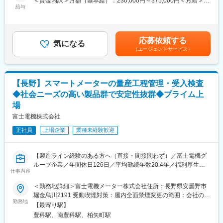
＜賃金内訳＞月額（基本給）：230,000円～375,000円＜月給＞
バークラスはすべて未経験の方からのスタートですので、未経験
給与
230,000円～375,000円＜昇給有無＞有＜残業手当＞有＜給与補足
の方からも活躍できる環境です。
■はたらき方/環境
＞上記は想定年収です。ご経験・スキル考慮の上決定致します。■
品質保証部：４グループ体制
昇給：年1回(4月) ■賞与：年2回（夏・冬） 賃金はあくまでも目安
■働く環境について：
22名（管理職：6名、組合員：18名）
の金額であり、選考を通じて上下する可能性があります。月給(月
・年功序列ではなく活躍の度合いに応じた評価制度有
応募依頼する
若手社員～ベテラン社員がいるため、どんな世代の方も馴染みや
気になる
額)は固定手当を含めた表記です。
・休暇制度など、社員が健やかに活躍できるような形に整備され
（エージェントサービス）
すい環境です。また、近年は中途入社の社員も活躍しています！
ています。
・基本的には土日祝休になります。（年に3回ほど土日出勤がござ
■パワートレイン分野に関して
います）
当社の主力製品は、“クルマの心臓部”であるエンジンの根幹を支え
【長野】スマートメーターの量産工程管理・受入検査
る重要な部品です。よりよい地球環境やクルマ社会を目指し、私
■当社について：
◆社会ニーズの高い製品群で安定性抜群◆プライム上
たちは各部品の技術課題に応える優れた製品を供給し続けていま
当社はスマートフォン・自動車・PC・ゲーム機器・産業用ロボッ
場
す。
トなど様々な製品に使用されるコネクターやスイッチなどの電子
富士電機株式会社
部品にめっき加工を行っております。当社の強みは、めっき技術
■フロンティア分野に関して
の開発力と加工設備の内製化によって実現する「高品質」と【確
正社員
上場企業
業種未経験歓迎
新しい柱となる事業を育成するため、成長分野であるナノ素材事
実な納期管理」にあります。これを徹底することで、高い顧客満
業、未来を支える技術を積極的に創出していきます。
足を実現しています。
【製造ライン経験のある方へ（直接・間接問わず）／富士電機グ
■当社について：
変更の範囲：会社の定める業務
ループ企業／年間休日126日／平均勤続年数20.4年／福利厚生や
同社主力製品は、エンジンを支える重要部品を販売しておりま
仕事内容
研修体制も充実】
す。ピストンリングは世界で4社しか作れず、シリンダライナは世
界シェア1位と国内では全自動車メーカーと取引がある独立系自動
＜勤務地詳細＞富士電機メーター株式会社住所：長野県安曇野市
■業務内容
車部品メーカーです。
堀金烏川2191 受動喫煙対策：屋内全面禁煙変更の範囲：会社の定
スマートメーターの量産工程管理および部品受入検査をお任せし
勤務地
当社の強みであるパワートレイン事業だけでなく他分野の業務拡
める事業所
【最寄り駅】
ます。
大も進めており、2040年には注力事業で売上高500億円とするた
豊科駅、南豊科駅、柏矢町駅
※富士電機メーター株式会社への在籍出向となります。
め、積極的に投資を行っております。