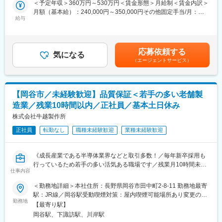
＜予定年収＞360万円～530万円＜賃金形態＞月給制＜賃金内訳＞
ー、センサー、半導体、無線技術、アクセスメカニズムと、他に
ョンです。
月額（基本給）：240,000円～350,000円その他固定手当/月：
類をみない幅広い事業ポートフォリオを構築しています。
給与
4,000円＜月給＞268,200円～389,400円＜昇給有無＞有＜残業手
■担当業務：
当＞有＜給与補足＞■賞与年2回（7月・12月）※昨年度実績4.34カ
製品品質の確保と改善を中心に、工程品質の管理・調査・分析、
月■昇給あり：前年度実績：１ヶ月あたり1.5%~3.5%■その他固定
対策立案を担当します。顧客対応やクレーム対応も含め、品質保
手当：食事手当■想定残業代（目安／15時間）：24200~35400円
応募依頼する
証部門と連携しながら品質基準の向上を牽引いただきます。
気になる
賃金はあくまでも目安の金額であり、選考を通じて上下する可能
（エージェントサービス）
性があります。月給(月額)は固定手当を含めた表記です。
■業務詳細：
◇製造工程における品質データ収集、分析、改善案の検討
◇不良発生時の原因解析（4M・フィッシュボーン等を用いた調
【岡谷市／未経験歓迎】品質保証＜若手の多い老舗製
査）
造業／残業10時間以内／正社員／基本土日休み
◇歩留り改善施策の立案と現場との協働での実行
◇顧客からの問い合わせ対応、報告書作成（Excel、PowerPoint
株式会社牛越製作所
等）
正社員
転勤なし
職種未経験歓迎
業種未経験歓迎
◇検査基準書・品質マニュアルなどの文書作成・更新
◇QC手法を活用した品質改善活動の推進（QCサークルなど）
◇ISO9001に基づく内部監査サポート、外部審査の対応
《成長産業である半導体業界などと取引多数！／毎年新卒採用も
◇サプライヤー品質の確認や是正処置のフォロー
行っているため若手の多い活気ある職場です／残業月10時間未
仕事内容
満》
■仕事の魅力：
＜勤務地詳細＞本社住所：長野県岡谷市田中町2-8-11 勤務地最寄
◎製品の品質を支える「最後の砦」として重要な役割を担えるや
＼＼ 品質保証担当を募集しています！ ／／
駅：JR線／岡谷駅受動喫煙対策：屋内喫煙可能場所あり変更の範
りがいあり
勤務地
囲：無
◎改善が数字に表れ、成果が見えやすい環境です
【最寄り駅】
■業務内容
◎経験を活かしつつ、品質のプロとして成長できる土台がありま
岡谷駅、下諏訪駅、川岸駅
・クレーム対応：製品出荷後の万が一の不具合やお客様からのク