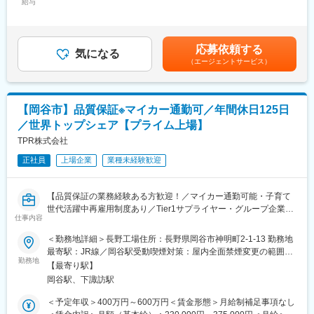
・検査精度向上のためのパラメータ調整・改善
給与
20,000円＜賃金内訳＞月額（基本給）：230,000円～360,000円そ
立系サプライヤであるため、複数のOEMメーカーの製品に携わる
・画像検査装置の立ち上げ、現場導入、動作確認
の他固定手当/月：20,000円＜月給＞250,000円～380,000円＜昇
ことが可能です。さまざまな経験を通じて、エンジニアとしての
・検査データの分析、品質改善へのフィードバック
給有無＞有＜残業手当＞有＜給与補足＞■賞与：年2 回（計2か
技術力や提案力を高めることができます。
・他部門（製造・設備）との連携・調整
月）■昇給：平均9,600円■補足：・条件は現職の年収を考慮して
応募依頼する
・その他品質管理に関する業務
気になる
提示をします。・住宅手当は規定に応じて金額決定。実家住まい
変更の範囲：会社の定める業務
（エージェントサービス）
の方でも支給対象。賃金はあくまでも目安の金額であり、選考を
■当社の商材について：
通じて上下する可能性があります。月給(月額)は固定手当を含めた
コネクタやスイッチなどの電子部材になります。
表記です。
※コネクタとは：携帯電話，DVD，液晶型テレビ，PCなどの電子
【岡谷市】品質保証※マイカー通勤可／年間休日125日
部品用接点部分（コネクターやスイッチなど）に施されている材
／世界トップシェア【プライム上場】
料です。
電子部品間の電流の流れ方を左右する部分です。生活に欠かせな
TPR株式会社
い身近な製品に使用されています。
正社員
上場企業
業種未経験歓迎
■教育体制：
入社後は、OJT業務になりますのでご安心して働けます。（半年
【品質保証の業務経験ある方歓迎！／マイカー通勤可能・子育て
～1年）
世代活躍中再雇用制度あり／Tier1サプライヤー・グループ企業数
若手社員が多く、コミュニケーションも取りやすく、質問しやす
仕事内容
58社（うち海外拠点34ヵ所）・世界シェアNo.1】
い風土です。確かなスキルを持つ優秀な先輩が集まったチーム制
＜勤務地詳細＞長野工場住所：長野県岡谷市神明町2-1-13 勤務地
で連携を取りながら業務を行っています
■業務概要：
最寄駅：JR線／岡谷駅受動喫煙対策：屋内全面禁煙変更の範囲：
当社は既存のパワートレイン分野だけでなく、事業の多角化を積
勤務地
会社の定める事業所
■組織構成：
【最寄り駅】
極的に推進し、様々な製品を世の中に提供しております。今回当
こちらの配属先は、43名で構成されております。【主任3名 係
岡谷駅、下諏訪駅
社の品質保証部でご活躍頂ける方を募集してます。
長5名 課長1名 工場長1名 メンバー33名】
パワートレイン分野・フロンティア分野とTPRグループ全体の品
＜予定年収＞400万円～600万円＜賃金形態＞月給制補足事項なし
平均28歳と若手の方が活躍している環境になります。また、メン
質保証・管理を行っています。