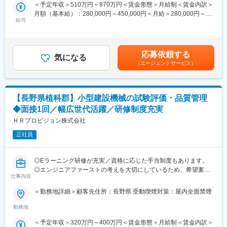
■業務詳細：
・育児休業からの職場復帰率100％/有給取得率99％
＜予定年収＞510万円～870万円＜賃金形態＞月給制＜賃金内訳＞
・製造ラインの工程進捗管理およびオペレータ人員管理
月額（基本給）：280,000円～450,000円＜月給＞280,000円～
・製造設備および製品の工程内品質管理業務、外注取引先との納
【弊社の特徴と魅力】
給与
450,000円＜昇給有無＞有＜残業手当＞有＜給与補足＞※上記は例
期管理および品質管理
自動車用懸架ばねはグローバルシェア約25％であり世界No.1、国
であり、年齢、能力、実績により変わります。■昇給：年1回（4
・各種改善活動（安全性、生産性、手番、コスト、DX、自働化
内においてもNo.1で約50％のシェアを獲得しています。ばね技術
月）■賞与：年2回（6月・12月）※計6.5か月（2025年度実績）賃
他）
を応用する事でHDD用サスペンションにおいても世界を代表する
金はあくまでも目安の金額であり、選考を通じて上下する可能性
応募依頼する
・ISO監査対応（ISO9001,ISO14001,ISO45001）
メーカーであり、グローバルシェアで約35％を獲得しています。
気になる
があります。月給(月額)は固定手当を含めた表記です。
（エージェントサービス）
・（コア基板製造部のみ）顧客対応業務
また、幅広い製品ポートフォリオで、特定業界の景気動向に左右
されすぎることがなく、創立以来80年間経常赤字なしと事業の安
■プリント基板とは：
定性が魅力です。（同社の技術は自動車・電動自動車、鉄道、半
スマホ、パソコン、テレビなど、生活に欠かせないあらゆる電子
導体製品、セキュリティー製品、スポーツ関連製品、プラント関
【長野県植科郡】小型建設機械の試験評価・品質管理
機器。その"心臓部分"にあたるのがプリント基板です。今後もIoT
連など様々な身近なところで活用されています。）また、自動車
◆面接1回／幅広世代活躍／研修制度充実
や電気自動車、5G通信などの進化とともに、プリント基板の需要
部品において今後電気自動車、ハイブリッドカーへと製品の軸足
はますます高まっています。景気に左右されにくく、将来性があ
ＨＲプロビジョン株式会社
が移っていく中でも必ず必要とされる部品（ばね、シート等）を
る安定した業界です。
製品として有しています。
正社員
■当社について：
変更の範囲：会社の定める業務
FICTは、パーパスである「人と人、技術と技術が、もっとつなが
◎Eラーニング研修が充実／資格に応じた手当制度もあります。
りあう豊かな未来へ」の実現に向けて、3つの事業「高多層基
◎エンジニアファーストの考えを大切にしているため、希望案件
板」、「半導体関連基板」、「高精度加工」を中心に、最先端の
仕事内容
にアサインし、ひとりひとりの希望に合ったポジションをご提案
技術と製品を提供し、より良い未来に向けた価値を創造します。
します。
＜勤務地詳細＞顧客先住所：長野県 受動喫煙対策：屋内全面禁煙
◎自身の足りないスキルを振り返り、自社研修でスキルアップ／
■当社の特徴：
将来的なキャリアを形成したい方におすすめです。
勤務地
◇富士通の基板製造部門を前身とし、約半世紀の歴史を誇る企
業。
＜予定年収＞320万円～400万円＜賃金形態＞月給制＜賃金内訳＞
■業務内容：