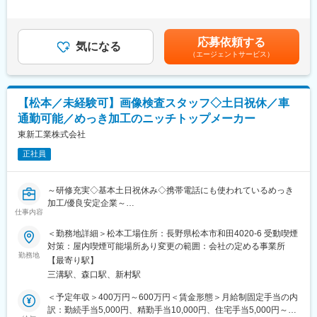
（1）2輪完成車メーカー各社、当社独自の目標・要求に基づいた
定：年1回・賞与：年2回賃金はあくまでも目安の金額であり、選
ブレーキ制御ユニットのDV試験評価、仕様検討(研究）
考を通じて上下する可能性があります。月給(月額)は固定手当を含
■当社について：
（2）DV試験の計画・立案と、試験後の報告書作成
めた表記です。
同社主力製品である、シリンダライナは世界シェア1位、ピストン
応募依頼する
（3）開発プロセスにおける成果物の作成と管理
気になる
リングでは国内シェア3位。高い技術力と信頼をもとに国内では全
（エージェントサービス）
（4）開発を推進するための全ての活動について社内・客先と密な
自動車メーカーと取引がある独立系自動車部品メーカーです。新
コミュニケーションを図り、ミッションを推進する
規事業拡大も積極的に進めており、AIロボットの開発の他にもゴ
＜働き方の特徴＞
ム・樹脂事業、ナノ素材の開発など幅広い分野で成果を出してお
・出張：1～2か月に一度、栃木の那須烏山事業所への出張を想定
り、2023年には自動車部品事業と新規事業の売上構成比が52:48
【松本／未経験可】画像検査スタッフ◇土日祝休／車
しています。
になるまで成長しております。2026年には49:51となるよう引き
通勤可能／めっき加工のニッチトップメーカー
※栃木で同じ製品を開発しているメンバーとの交流を図るため
続き新規事業に注力しております。
東新工業株式会社
また、新卒離職率は0%(過去3年間)、平均勤続年数は19年と長く
■組織内での本求人ポジションのミッション：
働ける環境が整っております。平均年収727万円と将来的にもし
正社員
本ポジションでは、二輪車用ブレーキ制御ユニットの品質と安全
っかり年収の上がっていく給与モデルとなっています。
性を確保することがミッションです。設計検証（DV試験）を通じ
て、試作品が顧客要求や各規格を満たしているかを確認します。
～研修充実◇基本土日祝休み◇携帯電話にも使われているめっき
試験結果を設計チームにフィードバックし、製品改良や量産化を
加工/優良安定企業～
推進する役割を担います。自身の評価業務を通じて、世界中のラ
仕事内容
イダーに安全で快適な走行体験を届けることに貢献できます。
■担当業務：
＜勤務地詳細＞松本工場住所：長野県松本市和田4020-6 受動喫煙
松本工場・品質管理課にて、画像検査スタッフを募集いたしま
対策：屋内喫煙可能場所あり変更の範囲：会社の定める事業所
■仕事の魅力：
す。確かな技術でモノづくりの現場に貢献できるやりがいのある
勤務地
・自分の開発に関わった製品が動く達成感
【最寄り駅】
業務です！
自身が携わったABSユニットや部品が、実際のバイクに実装さ
三溝駅、森口駅、新村駅
れ、走行する喜びを実感できる仕事です。開発に携わった製品が
■詳細：
＜予定年収＞400万円～600万円＜賃金形態＞月給制固定手当の内
専門誌で高く評価をされることもあります。その瞬間は、形に残
・外観検査（キズ・汚れ・欠陥）の自動判定処理の構築
訳：勤続手当5,000円、精勤手当10,000円、住宅手当5,000円～
る成果として変え難い達成感を味わうことができます。当社は独