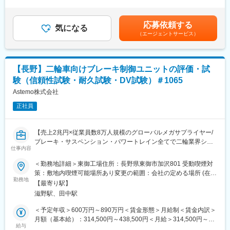
＞上記は想定年収です。ご経験・スキル考慮の上決定致します。■
「勿体ない」を排除し、効率的な生産を実現しています。
・品質管理システムの整備、向上
昇給：年1回(4月) ■賞与：年2回（夏・冬） 賃金はあくまでも目安
・新製品の生産準備活動 等
の金額であり、選考を通じて上下する可能性があります。月給(月
■配属先：
応募依頼する
気になる
額)は固定手当を含めた表記です。
現在3名（部長40代、係長50代、メンバー30代）が在籍しており
（エージェントサービス）
■働き方：
ます。
残業時間は15時間/月程度、夜勤や緊急呼び出しもなく働きやすい
環境です。マイカー通勤可能で、借り上げ社宅制度や社員寮制度
■やりがい：
なども充実しており
当社は、大手自動車メーカーや産業機器メーカーと信頼関係の構
【長野】二輪車向けブレーキ制御ユニットの評価・試
他県からお越しの入社者も多数活躍中です。
築が出来ている事で直接取引が実現しております。
験（信頼性試験・耐久試験・DV試験）＃1065
歴代の担当者様とのお付き合いや関係構築を大事にしている事で
■組織構成：
Astemo株式会社
定期的な訪問を行い、当社に直接部品の開発依頼や相談を頂ける
全部で22名の組織となり、若手からベテランまで幅広い世代が活
関係を培って参りました。
正社員
躍しております。
担当企業の新商品の開発に対し、ニーズを察知した上で社内の金
型製造部門と連携をとりながら提案を行い顧客の要望にお応えし
■品質活動推進体制について：
ております。
【売上2兆円×従業員数8万人規模のグローバルメガサプライヤー/
当社品質マネジメントは社長統轄の下に全社品質保証会議・グロ
当社は、内製化している事で顧客の要望に対し早く生産行動を実
ブレーキ・サスペンション・パワートレイン全てで二輪業界シェ
－バル品質保証会議を中心に推進しています。全社品質保証会議
仕事内容
施する事ができ顧客から感謝の言葉を直接頂ける業務です。
アトップクラス/住宅手当・引越し費用負担も充実／UIターン歓迎/
ではTPR役員、各拠点長および品質管理部門が参加して、各拠点
完成車メーカーと同じ目線になって開発に携われる/就業環境◎平
＜勤務地詳細＞東御工場住所：長野県東御市加沢801 受動喫煙対
毎に活動に対する取り組み結果と重点施策を報告して、改善に取
変更の範囲：会社の定める業務
均勤続年数18.5年】
策：敷地内喫煙可能場所あり変更の範囲：会社の定める場所 (在宅
り組んでいます。
勤務地
勤務及びサテライトオフィス勤務制度に定める就業場所を含む)
また、グロ－バル品質保証会議では、海外拠点の品質基盤強化の
【最寄り駅】
■業務内容：
ために開催しており、TPRの拠点は世界共通を目的に取り組んで
滋野駅、田中駅
入社後は量産ABSのDV試験を中心に担当し、スキルに応じて新製
おります。
品開発にも携わっていただきます。現在は量産開発と新規開発が
＜予定年収＞600万円～890万円＜賃金形態＞月給制＜賃金内訳＞
取組みの成果により、2024年度の品質・納期に関する取り組みを
5:5の割合で進行しています。
月額（基本給）：314,500円～438,500円＜月給＞314,500円～
ご評価いただき、自動車メーカー各社から国内外で数々のサプラ
＜詳細＞
給与
438,500円＜昇給有無＞有＜残業手当＞有＜給与補足＞・賃金改
イヤー表彰を受賞しております。