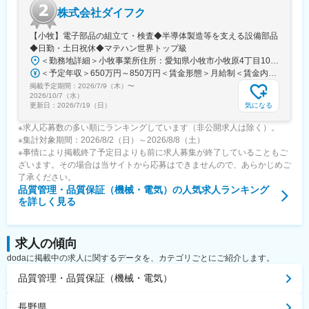
株式会社ダイフク
【小牧】電子部品の組立て・検査◆半導体製造等を支える設備部品
◆日勤・土日祝休◆マテハン世界トップ級
＜勤務地詳細＞小牧事業所住所：愛知県小牧市小牧原4丁目103番地 勤務地最寄駅：名鉄小牧線／小牧原駅受動喫煙対策：屋内全面禁煙変更の範囲：会社の定める事業所
＜予定年収＞650万円～850万円＜賃金形態＞月給制＜賃金内訳＞月額（基本給）：278,000円～360,000円＜月給＞278,000円～360,000円＜昇給有無＞有＜残業手当＞有＜給与補足＞※上記年収は目安であり、詳細はスキル・経験を考慮し決定いたします。賞与あり 年2回（7月、12月）2026度実績 年間9.12カ月※入社1年目の賞与は支給制限があります。■平均年収 917万円（2025年12月現在・平均年齢41歳）賃金はあくまでも目安の金額であり、選考を通じて上下する可能性があります。月給(月額)は固定手当を含めた表記です。
掲載予定期間：
2026/7/9（木）
〜
2026/10/7（水）
気になる
更新日：
2026/7/19（日）
※求人応募数の多い順にランキングしています（非公開求人は除く）。
※集計対象期間：2026/8/2（日）～2026/8/8（土）
※事情により掲載終了予定日よりも前に求人募集が終了していることもご
ざいます。その場合は当サイトから応募はできませんので、あらかじめご
了承ください。
品質管理・品質保証（機械・電気）
の人気求人ランキング
を詳しく見る
求人の傾向
dodaに掲載中の求人に関するデータを、カテゴリごとにご紹介します。
品質管理・品質保証（機械・電気）
長野県