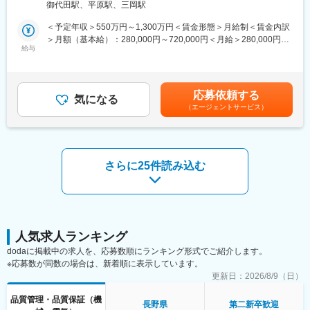
るフィールドです。
御代田駅、平原駅、三岡駅
■業務内容
グローバルに展開している磁気センサビジネスの中核工場であ
＜予定年収＞550万円～1,300万円＜賃金形態＞月給制＜賃金内訳
り、磁気技術の集積拠点である浅間テクノ工場にてご経験に応じ
＞月額（基本給）：280,000円～720,000円＜月給＞280,000円～
てマッチングするポジションを検討いたします。
給与
720,000円＜昇給有無＞有＜残業手当＞有＜給与補足＞■昇給：1
回（4月）■賞与：2回（6月・12月）賃金はあくまでも目安の金額
～配属ポジション例～
であり、選考を通じて上下する可能性があります。月給(月額)は固
プロジェクトエンジニア、プロセスエンジニア、新工法開発、評
定手当を含めた表記です。
応募依頼する
価・検査、製品開発、品質管理、品質保証、外注管理、生産管
気になる
（エージェントサービス）
理、社内SE 等
■選考の流れ:
（１）当求人へ応募頂きましたら、ご経験に応じてポジションを
打診致します。
さらに25件読み込む
（２）打診ポジションにて応募を希望されたい場合は、そのポジ
ションで選考を再開致します。
※打診ポジションを希望されない場合は、その段階でご応募を取り
下げて頂いて問題ございません。
■磁器センサについて
人気求人ランキング
TMR磁気センサは長年培った磁性技術、薄膜技術のノウハウが詰
dodaに掲載中の求人を、応募数順にランキング形式でご紹介します。
まった製品で、高精度・高信頼性・良好な温度特性を誇り、安定
※応募数が同数の場合は、新着順に表示しています。
した動作を実現します。 そのため、精度、信頼性、安全性が求め
更新日：
2026/8/9（日）
られる車載用センサとしての採用が進んでいます。また、本セン
サは低消費電力のため、自動車だけでなく、ロボット、スマート
品質管理・品質保証（機
長野県
第二新卒歓迎
フォンなどコンシューマー製品にも幅広く使用されています。最