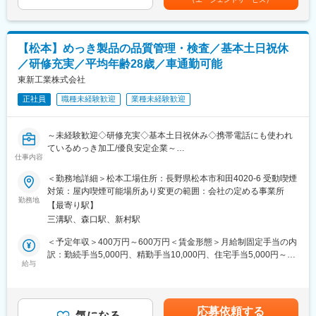
金額はあくまでも目安です賃金はあくまでも目安の金額であり、
入社後はwebでの研修や、KENスクールにて研修を行って頂きま
選考を通じて上下する可能性があります。月給(月額)は固定手当を
す。現場配属までのスケジュールを逆算し、個々に合わせた研修
含めた表記です。
プログラムを作成しているため、配属後も研修で学んだ知識を活
【松本】めっき製品の品質管理・検査／基本土日祝休
かし、安心して働くことが出来ます。
／研修充実／平均年齢28歳／車通勤可能
■スキルアップ支援体制：
東新工業株式会社
・24時間365日好きな時間に技術系動画や勉強が可能！
・Zoomにて技術研修を月数回開催！プログラミングや設計など幅
正社員
職種未経験歓迎
業種未経験歓迎
広いトピックスを用意
・スキルUPが給与UPにつながる！アカデミー制度で取得した単
～未経験歓迎◇研修充実◇基本土日祝休み◇携帯電話にも使われ
位に応じて給与UP！
ているめっき加工/優良安定企業～
・専門教育機関で技術取得が目指せる！
仕事内容
■担当業務：
■当社だからこそ実現できるエンジニアとしての未来がある：
＜勤務地詳細＞松本工場住所：長野県松本市和田4020-6 受動喫煙
松本工場にて、めっき製品の検査、品質保証に関する業務を統括
＜お取引社数3,900社＞
対策：屋内喫煙可能場所あり変更の範囲：会社の定める事業所
いただきまます。
同業他社と比較をしても圧倒的なお取引社数を誇る当社。
勤務地
【最寄り駅】
・受入検査・最終検査業務
当社独占のプロジェクトも多数あり、当社だからこそ挑戦できる
三溝駅、森口駅、新村駅
・顧客との品質に関する打合せ等
仕事があります。
・試作品、量産試作品の評価試験
＜キャリアドック制度＞
＜予定年収＞400万円～600万円＜賃金形態＞月給制固定手当の内
・製品の出荷許可関連業務
同業他社では希望する仕事があっても、会社の都合で挑戦できな
訳：勤続手当5,000円、精勤手当10,000円、住宅手当5,000円～
・顧客、外部機関の審査への対応 他
いという事も転職理由の1つです。
給与
20,000円＜賃金内訳＞月額（基本給）：230,000円～360,000円そ
当社では専任のキャリアアドバイザーがおり、キャリアアドバイ
の他固定手当/月：20,000円＜月給＞250,000円～380,000円＜昇
■当社の商材について：
ザーが社内に働きかける事で希望する仕事への挑戦を後押ししま
給有無＞有＜残業手当＞有＜給与補足＞■賞与：年2 回（前年度実
コネクタやスイッチなどの電子部材になります。
す。
績）■昇給：平均9,600円■補足：・条件は現職の年収を考慮して
応募依頼する
※コネクタとは：携帯電話，DVD，液晶型テレビ，PCなどの電子
エンジニアの遣り甲斐を大切にする当社だからこその取り組みで
気になる