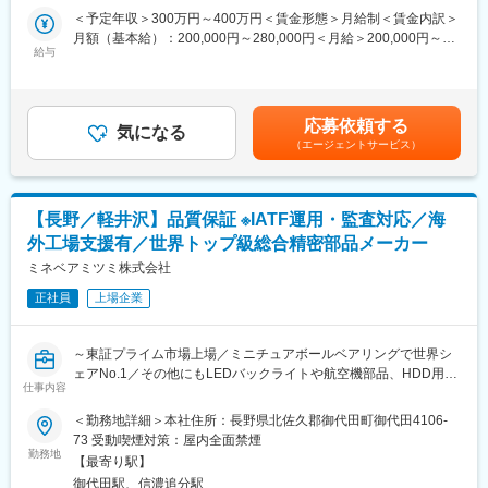
す
レームに対する対応を行います。
＜予定年収＞300万円～400万円＜賃金形態＞月給制＜賃金内訳＞
・不具合分析：製品に不具合が生じた際の原因究明と改善策の立
月額（基本給）：200,000円～280,000円＜月給＞200,000円～
■組織構成：
案。
給与
280,000円＜昇給有無＞有＜残業手当＞有＜給与補足＞賞与は、
品質管理スタッフ、品質保証担当、検査担当、管理職で構成され
・品質向上活動：品質管理の仕組みを見直し、品質向上のための
通常年度で2.0ヶ月程度上記年収に別途残業代含む（想定残業時間
るチームに所属となります。
活動を推進します。
は勤務地により異なる）賃金はあくまでも目安の金額であり、選
・製造／技術部門と協働し、改善活動を推進
・出荷前の製品検査：ノギス、マイクロなどの検査器具を使用し
考を通じて上下する可能性があります。月給(月額)は固定手当を含
・若手～中堅まで幅広いメンバーが在籍し、教育／サポート体制
応募依頼する
て製品の検査を行います。
気になる
めた表記です。
も整っています。
（エージェントサービス）
・製品の移動や測定器に乗せるなどの軽作業
■キャリアパス：
■業務の特徴
品質管理スタッフ→主任（リーダー）→品質保証責任者→工場品
・試作部品、印刷関連部品、半導体検査装置冶具など、当社で出
質全体のマネジメント
【長野／軽井沢】品質保証 ※IATF運用・監査対応／海
荷されるものすべての品質保証業務に携わっていただきます。複
・QC検定、ISO審査員補、SPCなどの資格取得支援も充実してお
外工場支援有／世界トップ級総合精密部品メーカー
雑な業務もありますが、まずは分かりやすいものから先輩社員が
り、専門性を高めながら長期的にキャリア形成可能です。
丁寧に教えていきます。未経験から入社し活躍しているメンバー
ミネベアミツミ株式会社
も多いため、未経験の方も安心して就業いただけます。
変更の範囲：会社の定める業務
正社員
上場企業
・品質保証の業務を通じて、長期的なキャリア形成が可能です。
■体制
長野本社と京都工場でそれぞれ現在2名ずつ製品検査担当がおりま
～東証プライム市場上場／ミニチュアボールベアリングで世界シ
す。
ェアNo.1／その他にもLEDバックライトや航空機部品、HDD用部
長野本社は20代が2名で担当しており、忙しい時にも残業10時間
仕事内容
品でも世界シェアNo.1～
未満です。
◆募集背景：現在、同社は14期連続で最高益を更新しています。
＜勤務地詳細＞本社住所：長野県北佐久郡御代田町御代田4106-
コロナの影響はあまり受けておらず、半導体関連が現在好調なた
この成長マーケットで、中期事業計画の数値目標である、【営業
73 受動喫煙対策：屋内全面禁煙
め、増員での募集となります。現地採用のため将来的にも転勤は
利益2500億円】の早期達成を実現すべく、品質管理／品質保証と
勤務地
ありません。
【最寄り駅】
してご活躍いただけるご人材を募集しています。
御代田駅、信濃追分駅