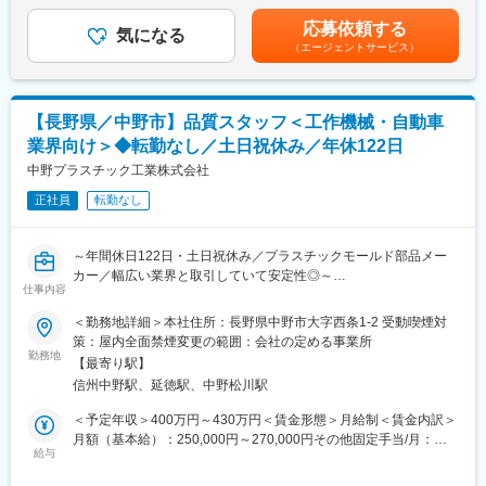
律手当を含む）＜昇給有無＞有＜残業手当＞有＜給与補足＞※年齢
や経験に応じ年収が増減する可能性があります。■昇給：あり■賞
■当社の製品について
応募依頼する
◆組織構成
気になる
与：年２回（計3.5～4.5か月分／昨年度実績)賃金はあくまでも目
◇ 国内ハイブリッド車の走行切替を「1秒の誤差もなく」制御す
（エージェントサービス）
品質管理部には現在6名が在籍しています。（男性4名、女性2
安の金額であり、選考を通じて上下する可能性があります。月給
る角度センサは国内シェア100％
名）
(月額)は固定手当を含めた表記です。
◇ 工場ロボットの“物をつかむ角度”を決めるモーター・センサな
30代～60代までの社員が活躍をしており、中途入社の方も在籍し
ど、精密制御に不可欠な製品を展開
ているため新たに入社される方にとっても馴染みやすい環境とな
◇ 自動車の電動化・製造業の自動化が進む中、当社技術の需要と
【長野県／中野市】品質スタッフ＜工作機械・自動車
っています。
価値は今後さらに上昇
業界向け＞◆転勤なし／土日祝休み／年休122日
◆入社後の流れ
中野プラスチック工業株式会社
変更の範囲：会社の定める業務
基本的にOJT教育を予定しています。先輩社員に教えていただき
正社員
転勤なし
ながら知識や業務を覚えていただきます。習熟度に合わせて徐々
に業務はお任せしますのでご安心下さい。
～年間休日122日・土日祝休み／プラスチックモールド部品メー
◆働く環境
カー／幅広い業界と取引していて安定性◎～
有給休暇の取得率も高く、半日から取得が可能！
仕事内容
メンバーの中には子育て世代の方も多く活躍しておりますので、
■当社について：
＜勤務地詳細＞本社住所：長野県中野市大字西条1-2 受動喫煙対
子供の体調不良による突発休や行事毎でのお休みにも非常に理解
産業用ロボットや車のバックモニターカメラ部品などプラスチッ
策：屋内全面禁煙変更の範囲：会社の定める事業所
のある環境です。
ク部品のメーカーです。近年の工場FA化に伴い産業用ロボットの
勤務地
【最寄り駅】
需要が伸びており業績は好調です。
◆同社の強み
信州中野駅、延徳駅、中野松川駅
・直近少子高齢化による後継者不足問題でお客様の仕入れ先メー
■業務内容：
＜予定年収＞400万円～430万円＜賃金形態＞月給制＜賃金内訳＞
カーが減っていく中で当社の役割は大きくなっています。当社は
・クライアントとの打ち合わせ業務
月額（基本給）：250,000円～270,000円その他固定手当/月：
商品をただ流通させるだけでなく、図面をいただいた上で部品を
・製品に関する問い合わせ対応
給与
20,000円＜月給＞270,000円～290,000円＜昇給有無＞有＜残業手
加工しお客様に供給する体制を取っているため、他社優位性があ
・製品見本の作成
当＞有＜給与補足＞※月給には 基本給、臨時手当、職務手当が含
り引き合いが強くなっています。