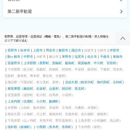
第二新卒歓迎
長野県、品質管理・品質保証（機械・電気）、第二新卒歓迎の転職・求人情報を
エリアで絞り込む
長野市
松本市
上田市
岡谷市
飯田市
諏訪市
須坂市
小諸市
伊那市
駒ヶ根市
中野市
大町市
飯山市
茅野市
塩尻市
佐久市
千曲市
東御市
安曇野市
上伊那郡（辰野町、箕輪町、飯島町、南箕輪村、中川村、宮田村）
下伊那郡（松川町、高森町、阿南町、阿智村、平谷村、根羽村、下條村、売木村、
天龍村、泰阜村、喬木村、豊丘村、大鹿村）
諏訪郡（下諏訪町、富士見町、原村）
北佐久郡（軽井沢町、御代田町、立科町）
東筑摩郡（麻績村、生坂村、山形村、朝日村、筑北村）
北安曇郡（池田町、松川村、白馬村、小谷村）
上水内郡（信濃町、小川村、飯綱町）
木曽郡（上松町、南木曽町、木祖村、王滝村、大桑村、木曽町）
南佐久郡（小海町、川上村、南相木村、北相木村、佐久穂町、南牧村）
下高井郡（山ノ内町、木島平村、野沢温泉村）
上高井郡（小布施町、高山村）
埴科郡（坂城町）
小県郡（青木村、長和町）
下水内郡（栄村）