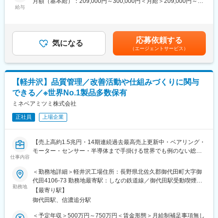
月額（基本給）：209,000円～300,000円＜月給＞209,000円～
※入社後はあなたの希望や興味を最大限考慮し、最適なプロジェク
です
給与
300,000円＜昇給有無＞有＜残業手当＞有＜給与補足＞※年収はこ
トをご紹介します。
・「現場作業に留まらず上流工程に関わりたい」「製造経験を活
れまでの経験を考慮し決定します。■昇給：年1回（勤務評価を実
かして課題解決に携わりたい」といった志向の方に適しています
施）■賞与：年2回賃金はあくまでも目安の金額であり、選考を通
■案件・業務事例：
じて上下する可能性があります。月給(月額)は固定手当を含めた表
・完成車メーカーでのサプライヤとの品質保証についての折衝
応募依頼する
■教育体制・働き方
気になる
記です。
・完成車メーカーでの製品の品質に関する分析調査
（エージェントサービス）
・業務の特性上、調整力やコミュニケーション力が求められます
・部品メーカーでの生産設備の保全計画の実行
が、現担当者からの引継ぎやOJTにより安心して習得できる体制
・部品メーカーで日々の生産数の計画立案、実行
が整っています
※常時600件のプロジェクトがあるため、あなたの希望や興味を
・入社後は検査業務からスタートし、半年～1年を目安に品質保証
【軽井沢】品質管理／改善活動や仕組みづくりに関与
叶えることができるはずです。
業務へステップアップいただきます
できる／※世界No.1製品多数保有
・工場見学も可能で、入社前に具体的な業務イメージを確認でき
■研修制度：
ミネベアミツミ株式会社
ます
・社内規則や仕事の進め方など、基礎から学べる入社時研修から
スタートし、あなたが希望する分野へ進むために豊富なスキル研
正社員
上場企業
■特徴・魅力
修で継続的にスキルアップをサポートしていきます。
・半導体関連を中心に需要が拡大しており、安定した経営基盤の
・カウンセリングサービスやキャリアサポート、資格取得支援も
もと品質改善に取り組める環境です。
【売上高約1.5兆円・14期連続過去最高売上更新中・ベアリング・
充実しているため、年齢と経験に応じて確かなキャリアを積み重
・月2回の品質会議や研修を通じて、会社全体で品質向上に取り組
モーター・センサー・半導体まで手掛ける世界でも例のない総合
ねていくことが可能です。
んでいます
仕事内容
精密部品メーカー】
・自らの判断や調整が品質改善や取引先評価に直結するため、成
■入社した社員の声：
＜勤務地詳細＞軽井沢工場住所：長野県北佐久郡御代田町大字御
果実感を得やすいポジションです。
■業務内容：
入社理由は企業説明を受け､今後の働き方や経営理念が自分に合っ
代田4106-73 勤務地最寄駅：しなの鉄道線／御代田駅受動喫煙対
・将来的にはクレーム対応や改善提案を担い、品質領域の中核人
プレシジョンメカニカルコンポーネント事業部の品質保証部に
ていると感じたからです。また､具体的な派遣先やキャリアアップ
勤務地
策：屋内全面禁煙
【最寄り駅】
材として活躍いただけます。
て、機械加工品や組立品の品質管理を担当します。具体的には、
について､求職者目線で詳しく伝えてくださり、とてもありがたか
御代田駅、信濃追分駅
マイクロメーターや工具顕微鏡を用いた寸法検査、外観検査を実
ったです。
変更の範囲：会社の定める業務
施。さらに、三次元測定機や粗さ測定器、真円度測定器、輪郭形
＜予定年収＞500万円～750万円＜賃金形態＞月給制補足事項無し