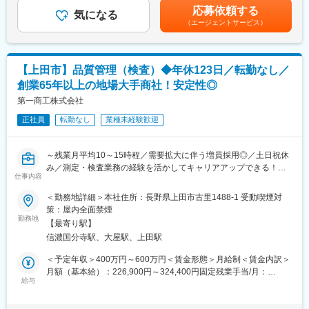
エータ等）の品質保証業務です。
金はあくまでも目安の金額であり、選考を通じて上下する可能性
応募依頼する
気になる
があります。月給(月額)は固定手当を含めた表記です。
（エージェントサービス）
■業務詳細：
・当社の出荷製品の品質を保証する業務です。
・お客様は海外の航空機関連メーカーであるため、英語の読み書
きが必須となります。
【上田市】品質管理（検査）◆年休123日／転勤なし／
・当社製品の検査を行い、外観検査はもちろん、検査データやそ
創業65年以上の地場大手商社！安定性◎
れに付随する書類に目を通して問題が無いか確認を行うことが重
要な業務です。
第一商工株式会社
・製品理解に加え、航空業界のルール（規則など）も理解して品
正社員
転勤なし
業種未経験歓迎
質向上を目指すことも重要な業務です。お客様や航空局が当社を
訪問して品質管理の監査も頻繁に行われますので、その対応も業
務の一つです。
～残業月平均10～15時程／需要拡大に伴う増員採用◎／土日祝休
み／測定・検査業務の経験を活かしてキャリアアップできる！～
■担当領域の魅力：
仕事内容
大手メーカーから信頼される技術力･安定感があり新規参入ハード
◆職務内容
＜勤務地詳細＞本社住所：長野県上田市古里1488-1 受動喫煙対
ルが高い領域のため抜群の安定感があります。かつ今後成長が期
プラスチック・ゴム・金属などを材料とした機械部品の製造、販
策：屋内全面禁煙
待される分野で一歩先の未来にふれながら仕事ができる環境で
売を行っている当社にて品質管理業務をお任せします。
勤務地
す。HPにて社員インタビューや各エリアでの生活が紹介されてい
【最寄り駅】
【 詳細 】
るため、ぜひご覧ください。
信濃国分寺駅、大屋駅、上田駅
・金属・樹脂・ゴム等の機械部品の精密測定・検査 ※メイン業務
・製造部など他部門への品質教育の実施
＜予定年収＞400万円～600万円＜賃金形態＞月給制＜賃金内訳＞
■海外出張について：
・顧客、仕入先との品質に関する打合せ
月額（基本給）：226,900円～324,400円固定残業手当/月：
担当によっては海外出張もあり得ます。定期的なものではなく、
・外注先に対する支援と品質指導
給与
53,100円～75,600円（固定残業時間30時間0分/月）超過した時間
不具合対応のための出張が主になるため、頻度・期間は都度都度
・製品含有化学物質調査
外労働の残業手当は追加支給＜月給＞280,000円～400,000円（一
ですが2週間を超えることは過去ほとんどありません。
・その他、付随する業務など