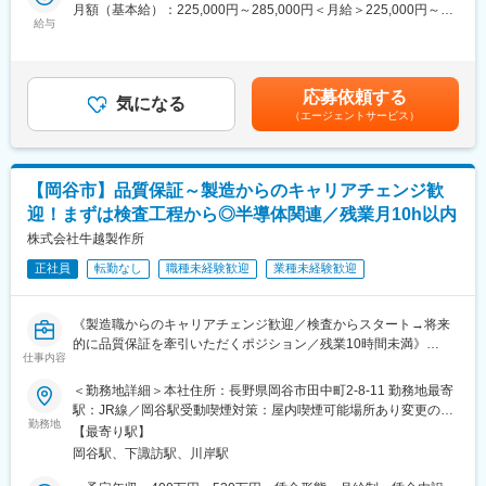
◇国内外の企業に高品質な技術を提供し続けており、世界トップ
月額（基本給）：225,000円～285,000円＜月給＞225,000円～
長野県植科郡の当社顧客先にて、小型建設機械の試験評価・品質
クラスのスピード『スーパーコンピュータ富岳』プロジェクトに
給与
285,000円＜昇給有無＞有＜残業手当＞有＜給与補足＞※経験、ス
管理業務をお任せします。
も参画。
キル、年齢を考慮の上、当社規定により優遇■昇給：年1回（4
月）■賞与：年2回（6月、12月）賃金はあくまでも目安の金額で
■社風：
■当社の強み：
あり、選考を通じて上下する可能性があります。月給(月額)は固定
当社は2023年11月設立した新規企業であるため、柔軟に新しいこ
応募依頼する
◇技術力：伝送損失の少ない基板材料とハイブリッド材の適用や
気になる
手当を含めた表記です。
とに挑戦いただけます。過去のご経験・スキルを活かしながら、
（エージェントサービス）
光実装技術など、最先端の技術を駆使。
裁量権を持って、新しい業務に挑戦したいという野心を持った方
◇シミュレーション技術：設計最適化によりコストダウンを実
が集まっています。
現、効率的な生産を支援。
◇実績：『スーパーコンピュータ富岳』において、基板設計から
【岡谷市】品質保証～製造からのキャリアチェンジ歓
■当社の特徴：
製造まで全工程を成功裏に進行。
当社は、業界の未来を創造する総合人材サービス企業です。社名
迎！まずは検査工程から◎半導体関連／残業月10h以内
◇品質管理：国内量産拠点（長野工場）で、最新の管理システム
に込めた「プロポーザル（提案）」と「ビジョン（未来像）」の
株式会社牛越製作所
とシミュレーション技術を導入。
理念のもと、業界後発ながら革新的なアプローチと最先端技術の
融合により、新たな価値創造に挑戦し続けます。業界後発である
正社員
転勤なし
職種未経験歓迎
業種未経験歓迎
変更の範囲：会社の定める業務
ことを強みに変え、従来の常識にとらわれない新しい人材サービ
スの在り方を追求しています。
《製造職からのキャリアチェンジ歓迎／検査からスタート→将来
◇Mission：人材サービス業界の発展に寄与する。「こういったサ
的に品質保証を牽引いただくポジション／残業10時間未満》
ービスがあればいいのに…」という声に応える。最先端技術と現
仕事内容
在の業務の融合による課題解決。DX推進とAI活用による業界全体
＼＼ 品質保証担当を募集しています！ ／／
の発展支援。
＜勤務地詳細＞本社住所：長野県岡谷市田中町2-8-11 勤務地最寄
◇Vision：企業と人が成長する機会を創出する。企業と人が得意
駅：JR線／岡谷駅受動喫煙対策：屋内喫煙可能場所あり変更の範
■業務内容
分野で働ける機会の創造。業務量軽減や人材育成のサポート。マ
勤務地
囲：会社の定める事業所
【最寄り駅】
▼入社後（～半年～1年）
ネージドサービスプロバイダーとしての長期的パートナーシッ
岡谷駅、下諏訪駅、川岸駅
・出荷前検査（ノギスなど使用）
プ。
・検査業務の理解、製品知識の習得
◇Value：新しい未来に貢献する。DX化による業務プロセスフロ