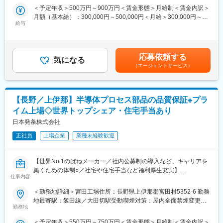
＜予定年収＞500万円～900万円＜賃金形態＞月給制＜賃金内訳＞
■出向先の情報
変更の範囲：会社の定める業務
月額（基本給）：300,000円～500,000円＜月給＞300,000円～
出向先：富士電機メーター株式会社
給与
500,000円＜昇給有無＞有＜残業手当＞有＜給与補足＞■給与詳細
住所：〒399-8211 長野県安曇野市堀金烏川2191
は経験・スキルを考慮し、当社規定により決定します。■昇給：年
電力会社およびその他顧客向けに、国内におけるメーター（スマ
1回（6月）■賞与：年2回（6月・12月）賃金はあくまでも目安の
ートメーター、メーター関連品を含む）の設計、開発、製造、販
金額であり、選考を通じて上下する可能性があります。月給(月額)
応募依頼する
売、メンテナンスおよび修理サービスを行っています。
気になる
は固定手当を含めた表記です。
（エージェントサービス）
■当社の特徴・魅力
・創業100年以上。古河電工と独シーメンス社との合弁会社とし
て設立されました。売上高1兆円規模を誇り、幅広い事業領域と世
【長野／上伊那】半導体プロセス部品の品質保証※プラ
界トップクラスのシェアを保有しています。
イム上場◇世界トップシェア・住宅手当あり
・コア技術である「パワー半導体」と「パワーエレクトロニクス
技術」の融合に加え、これまで培ってきたエンジニアリングサー
日本発条株式会社
ビス、最適制御技術、IoTを組み合わせ、4つの事業を展開してい
正社員
上場企業
業種未経験歓迎
ます。小さな半導体から大きな発電機まで幅広い製品を生み出
し、人々の暮らしを支えています。
・年間休日126日、平均勤続年数20年以上、ノー残業デーあり、
【世界No.1のばねメーカー／社内公募制の導入など、キャリアを
平均有給休暇取得日数20日以上。男女問わず育児支援制度を活用
築くための体制○／社宅や住宅手当など福利厚生充実】
している社員も多数在籍しています。
仕事内容
・分業化が進むメーカーの中でも業務の幅が広く、入社後すぐに
【ポジション説明】
＜勤務地詳細＞宮田工場住所：長野県上伊那郡宮田村5352-6 勤務
さまざまな業務に挑戦できる社風です。成長できる環境に加え、
半導体製造装置向け部品（冷却板、ヒータ、シャワーヘッド）の
地最寄駅：飯田線／大田切駅受動喫煙対策：屋内全面禁煙変更の
体系化された教育研修や社内公募制度などを通じて職場の活性化
品質保証に関する業務に従事いただきます。
勤務地
範囲：会社の定める事業所
を推進しています。
半導体の製造装置と検査装置に搭載されるキーパーツの商材とな
・家賃補助、寮・社宅制度、時短勤務制度、在宅勤務制度など、
＜予定年収＞550万円～750万円＜賃金形態＞月給制＜賃金内訳＞