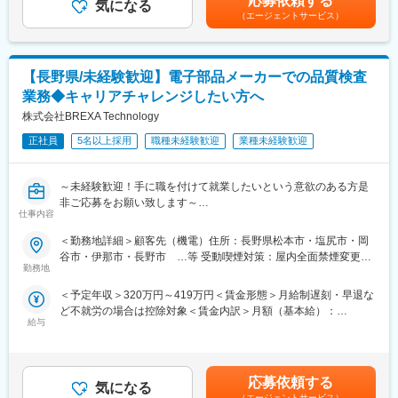
応募依頼する
軽井沢工場は、1963年に操業開始され、ボールベアリング、小型
気になる
ります。月給(月額)は固定手当を含めた表記です。
（エージェントサービス）
モーターなどのマザー工場として、海外の関連部門工場を支援す
る機能を担っています。主要製品は「ミニチュア・小径ボールベ
アリング」「ロッドエンド&スフェリカルベアリング」等で、特に
ミニチュアボールベアリングは世界No.1のシェアを有する製品で
【長野県/未経験歓迎】電子部品メーカーでの品質検査
す。
業務◆キャリアチャレンジしたい方へ
◆メカアッシー事業部について：
メカアッシー事業部では、ベアリングへ付加価値を加えた様々な
株式会社BREXA Technology
製品を製作しており、製品の量産はタイ工場で行われておりま
正社員
5名以上採用
職種未経験歓迎
業種未経験歓迎
す。航空機用ロッドエンドベアリング、ステッピングモーターと
並び、同社の多角化に先鞭をつけた製品群の一つです。当事業部
はボールベアリングを内蔵するディフェレンシャルギア、テープ
～未経験歓迎！手に職を付けて就業したいという意欲のある方是
ガイドなど、精密機械加工部品を得意としています。
非ご応募をお願い致します～
◆同社の特徴・魅力：
仕事内容
～世界最強の「相合」精密部品メーカーへ～
■業務内容：【変更の範囲：会社の定める業務】
＜勤務地詳細＞顧客先（機電）住所：長野県松本市・塩尻市・岡
＜総合精密部品メーカーとしての技術力＞同社は、単なる「総
大手電子部品メーカーで品質検査や、機械オペレーター職を募集
谷市・伊那市・長野市 …等 受動喫煙対策：屋内全面禁煙変更の
合」ではなく、「相い合わせる」ことを重視し、自社保有技術を
しております。
勤務地
範囲：本文参照
融合・活用して製品を新たに創出・進化させています。2017年に
電子部品は医療やバイオ、時計分野といった様々な分野に展開を
ミツミ電機と、2019年にユーシンと経営統合し自律成長とM&Aの
＜予定年収＞320万円～419万円＜賃金形態＞月給制遅刻・早退な
しており、今後も事業拡大が大いに見込まれる業界の一種です。
両輪で成長を続けており、M&Aにより、ベアリングから、モータ
ど不就労の場合は控除対象＜賃金内訳＞月額（基本給）：
・双眼検査業務
ー、センサー、半導体、無線技術、アクセスメカニズムと、他に
給与
205,000円～230,000円＜月給＞205,000円～230,000円＜昇給有
・品質検査
類をみない幅広い事業ポートフォリオを構築しています。
無＞有＜残業手当＞有＜給与補足＞＊年齢、経験、能力など考慮
・分析
＜海外（グローバル）展開＞同社は世界27ヶ国83製造拠点／80営
の上決定します。■昇給：年1回（4月）■賞与 年2回（7月、12
・装置オペレーター
業拠点を展開しています。グループ全体の売上高に占める海外売
月）＜モデル年収例＞3年目 年収400～420万円5年目 年収440
応募依頼する
上高比率は約64%、海外生産比率は約93％です。
気になる
～460万円8年目 年収550～570万円20年目 年収1000万円超※
■入社後の流れ：
（エージェントサービス）