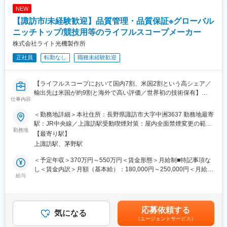
◎社宅や独身寮、財形貯蓄制度など福利厚生が充実
せ、取りまとめを対応。
NEW
◎完全週休二日制・年間休日123日でプライベートも充実
・装置を使用した聴感検査、触感検査、顕微鏡での詳細調査
【諏訪市/未経験歓迎】品質管理・品質保証※グローバル
・海外出張を含む、現地での改善指導
■想定されるキャリアパス
ニッチトップ/競技用等のライフルスコープメーカー
品質保証の専門性を高めるだけでなく、開発や生産管理、グロー
◆軽井沢工場について：
株式会社ライト光機製作所
バル拠点へのキャリアも目指せます。
軽井沢工場は、1963年に操業開始され、ボールベアリング、小型
正社員
転勤なし
職種未経験歓迎
モーターなどのマザー工場として、海外の関連部門工場を支援す
変更の範囲：会社の定める業務
る機能を担っています。主要製品は「ミニチュア・小径ボールベ
アリング」「ロッドエンド&スフェリカルベアリング」等で、特に
【ライフルスコープにおいて国内7割、米国2割という高シェア／
ミニチュアボールベアリングは世界No.1のシェアを有する製品で
輸出先は米国が約9割と海外で高い評価／世界初の技術保有】
す。
仕事内容
同社のライフルスコープは軍事用ではなく、競技用の製品の為、
◆同社の特徴・魅力：～世界最強の「相合」精密部品メーカーへ
＜勤務地詳細＞本社住所：長野県諏訪市大字中洲3637 勤務地最寄
野鳥愛好家等に愛用されています。銃規制がされていない欧米等
～
駅：JR中央線／上諏訪駅受動喫煙対策：屋内全面禁煙変更の範
世界を舞台にビジネスを展開しているグローバル企業で、ニッチ
勤務地
＜積極的な事業展開＞売上高は、14期連続で過去最高売上を更新
囲：会社の定める事業所
【最寄り駅】
市場且つ利益率が高い為安定しています。
中です。
上諏訪駅、茅野駅
＜総合精密部品メーカーとしての技術力＞同社は、単なる「総
【職務概要】
合」ではなく、「相い合わせる」ことを重視し、自社保有技術を
＜予定年収＞370万円～550万円＜賃金形態＞月給制■特記事項な
ライフルスコープ・双眼鏡製造における、品質保証業務のポジシ
融合・活用して製品を新たに創出・進化させています。2017年に
し＜賃金内訳＞月額（基本給）：180,000円～250,000円＜月給＞
ョンです。部品そのものの管理だけでなく、製造過程における不
給与
ミツミ電機と、2019年にユーシンと経営統合し自律成長とM&Aの
180,000円～250,000円＜昇給有無＞有＜残業手当＞有＜給与補足
良対応や、出荷前の最終検査や出荷後のアフターサービス業務の
両輪で成長を続けており、M&Aにより、ベアリングから、モータ
＞■年収内訳：月給×12か月＋賞与（年2回）＋残業代（20時間含
製造過程すべてに関われる業務です。
ー、センサー、半導体、無線技術、アクセスメカニズムと、他に
む）※ご経験・現年収によりご相談させて頂きます。■昇給：年1
また当社では全社的に改善活動（QC活動）を行っており、その事
類をみない幅広い事業ポートフォリオを構築しています。
回（4月） ■賞与：年2回（7月、12月）※前年度賞与：4.3か月賃
応募依頼する
務局としての役割もあります。具体的には、以下業務を担当いた
気になる
＜海外（グローバル）展開＞同社は世界27ヶ国83製造拠点／80営
金はあくまでも目安の金額であり、選考を通じて上下する可能性
（エージェントサービス）
だきます。
業拠点を展開しています。グループ全体の売上高に占める海外売
があります。月給(月額)は固定手当を含めた表記です。