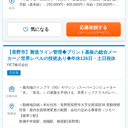
ります。
大企業ならではの充実した福利厚生・サポート体制があります。
月額（基本給）：250,000円～400,000円＜月給＞250,000円～
半導体製造過程の過酷な環境下に対応する、金属の接合技術を生
給与
400,000円＜昇給有無＞有＜残業手当＞有＜給与補足＞※経験、能
かした製品や、超微細加工を施した製品があります。
変更の範囲：会社の定める業務
力を考慮した上で決定します。■月給制■賞与：年2回（7月・12月
／前年度6.2ヶ月分）■昇給：年1回（4月）賃金はあくまでも目安
【業務内容】
の金額であり、選考を通じて上下する可能性があります。月給(月
・品質管理、不良調査、品質改善、校正管理などの品質保証業務
応募依頼する
気になる
額)は固定手当を含めた表記です。
・客先問い合わせ対応
（エージェントサービス）
・協力会社への品質指導
・品質監査対応など
【長野市】製造ライン管理◆プリント基板の総合メー
【商材（半導体プロセス部品）について】
ステージヒータ：半導体製造の成膜装置において、高精度な温度
カー／世界レベルの技術あり◆年休126日・土日祝休
管理に貢献します。
FICT株式会社
冷却板：半導体製造のエッチング工程で主に使用される静電チャ
ック向け冷却板です。
正社員
半導体基板の温度を高精度で制御します。
シャワーヘッド：半導体製造の成膜やエッチングなどの工程で、
～最先端のインフラ（5G）やマシン（スーパーコンピューター
半導体基板上にプロセスガスを供給する製品です。
「京」「富岳」）の基盤を手掛ける、世界トップクラスのレベル
仕事内容
技術を持つ優良企業～
【福利厚生】
・借り上げ社宅制度：1LDK／2LDKの家族寮（3～4万円程）、１
＜勤務地詳細＞本社住所：長野県長野市大字北尾張部36 受動喫煙
■業務内容：
Kの独身寮（1～3万円程）で入居可。
対策：屋内全面禁煙変更の範囲：会社の定める事業所（リモート
高多層プリント基板、半導体パッケージ基板の各製造大工程のス
・社内公募制の導入：キャリアを築くための体制を整えていま
勤務地
ワーク含む）
【最寄り駅】
タッフとして、以下の管理業務を担当いただきます。
す。社内だけではなく、社外の研修の積極活用や、海外研修や通
附属中学前駅、朝陽駅、柳原駅(長野県)
信教育などの選択肢も充実しています。