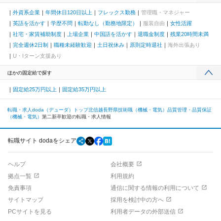
外資系企業
年間休日120日以上
フレックス勤務
管理職・マネジャー
英語を活かす
学歴不問
転勤なし（勤務地限定）
服装自由
女性活躍
社宅・家賃補助制度
上場企業
中国語を活かす
退職金制度
残業20時間未満
完全週休2日制
職種未経験歓迎
土日祝休み
原則定時退社
海外出張あり
U・Iターン支援あり
ほかの固定給で探す
固定給25万円以上
固定給35万円以上
転職・求人doda（デューダ）トップ
北信越
長野県
技術職（機械・電気）
品質管理・品質保証
（機械・電気）
第二新卒歓迎の転職・求人情報
転職サイト dodaをシェア
ヘルプ
会社概要
拠点一覧
利用規約
免責事項
通信に関する情報の利用について
サイトマップ
採用を検討中の方へ
PCサイトを見る
利用者データの外部送信