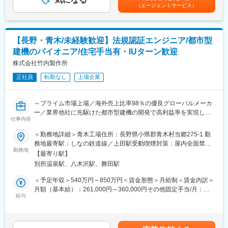
提示をします。・住宅手当は規定に応じて金額決定。実家住まい
（エージェントサービス）
部品用接点部分（コネクターやスイッチなど）に施されている材
す。
の方でも支給対象。賃金はあくまでも目安の金額であり、選考を
料です。
＜FA制度＞
通じて上下する可能性があります。月給(月額)は固定手当を含めた
電子部品間の電流の流れ方を左右する部分です。生活に欠かせな
エンジニアの方を対象に社内でのキャリアチェンジを支援する制
表記です。
い身近な製品に使用されています。
度です。
【長野・青木/未経験歓迎】法規認証エンジニア/都市型
転職をする必要なく、社内での新しいキャリアを形成し、貴方の
建機のパイオニア/住宅手当有・IUターン歓迎
■教育体制：
エンジニアとしての可能性を広げる事が可能です。
入社後は、OJT業務になりますのでご安心して働けます。（半年
株式会社竹内製作所
～1年）
変更の範囲：本文参照
正社員
転勤なし
上場企業
若手社員が多く、コミュニケーションも取りやすく、質問しやす
い風土です。
確かなスキルを持つ優秀な先輩が集まったチーム制で連携を取り
～プライム市場上場／海外売上比率98％の優良グローバルメーカ
ながら業務を行っています
ー／業界他社に先駆けた都市型建機の開発で高利益率を実現して
仕事内容
います～
■組織構成：
＜勤務地詳細＞青木工場住所：長野県小県郡青木村当郷275-1 勤
こちらの配属先は、43名で構成されております。【主任3名 係
■業務内容：
務地最寄駅：しなの鉄道線／上田駅受動喫煙対策：屋内全面禁煙
長5名 課長1名 工場長1名 メンバー33名】
グローバル市場で求められる法規・規格を調査し、自社製品の安
勤務地
変更の範囲：会社の定める事業所
松本工場は平均28歳と若手の方が活躍している環境になります。
【最寄り駅】
全要件や適合性を整理・評価します。
また、メンバークラスはすべて未経験の方からのスタートですの
別所温泉駅、八木沢駅、舞田駅
新規法規は自ら内容を理解し、影響分析と社内方針案を作成。必
で、未経験の方からも活躍できる環境です。
要に応じて外部専門家へ確認を依頼します。
＜予定年収＞540万円～850万円＜賃金形態＞月給制＜賃金内訳＞
開発部門と連携し、安全評価資料の整備、試験計画立案、適合確
月額（基本給）：261,000円～360,000円その他固定手当/月：
■働く環境について：
認プロセスの改善にも取り組みます。
給与
5,000円＜月給＞266,000円～365,000円＜昇給有無＞有＜残業手
・年功序列ではなく活躍の度合いに応じた評価制度有
当＞有＜給与補足＞※上記月額給与は当該年齢における例であり、
・休暇制度など、社員が健やかに活躍できるような形に整備され
■将来的に期待する役割：
年齢、能力、実力により変わります。■その他固定手当：食事手当
ています。
・担当業務の専門性を深めて、プロフェッショナルとして活躍し
■前年度賞与実績6.5ヵ月賃金はあくまでも目安の金額であり、選
・基本的には土日祝休になります。（年に3回ほど土日出勤がござ