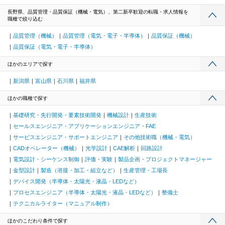
長野県、品質管理・品質保証（機械・電気）、第二新卒歓迎の転職・求人情報を
職種で絞り込む
品質管理（機械）
品質管理（電気・電子・半導体）
品質保証（機械）
品質保証（電気・電子・半導体）
ほかのエリアで探す
新潟県
富山県
石川県
福井県
ほかの職種で探す
基礎研究・先行開発・要素技術開発
機械設計
生産技術
セールスエンジニア・アプリケーションエンジニア・FAE
サービスエンジニア・サポートエンジニア
その他技術職（機械・電気）
CADオペレーター（機械）
光学設計
CAE解析
回路設計
電気設計・シーケンス制御
評価・実験
製品企画・プロジェクトマネージャー
金型設計
製造（溶接・加工・組立など）
生産管理・工場長
デバイス開発（半導体・太陽光・液晶・LEDなど）
プロセスエンジニア（半導体・太陽光・液晶・LEDなど）
整備士
テクニカルライター（マニュアル制作）
ほかのこだわり条件で探す