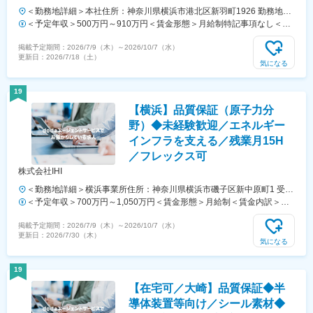
＜勤務地詳細＞本社住所：神奈川県横浜市港北区新羽町1926 勤務地最
寄駅：横浜市営地下鉄ブルーライン線／新羽駅受動喫煙対策：屋内全面
＜予定年収＞500万円～910万円＜賃金形態＞月給制特記事項なし＜賃
禁煙
金内訳＞月額（基本給）：266,114円～402,343円その他固定手当/月：
掲載予定期間：
2026/7/9（木）
～
2026/10/7（水）
35,886円～48,657円＜月給＞302,000円～451,000円＜昇給有無＞有＜
更新日：
2026/7/18（土）
残業手当＞有＜給与補足＞※上記想定年収に住宅手当（10,000円/月）を
気になる
含む。■昇給：年1回■賞与：業績達成度に応じた期末業績賞与有※前年
に続き2025年期も過去最高益を更新し、賞与支給総額も過去最高水準
19
を支給いたしました。賃金はあくまでも目安の金額であり、選考を通じ
【横浜】品質保証（原子力分
て上下する可能性があります。月給(月額)は固定手当を含めた表記で
す。
野）◆未経験歓迎／エネルギー
インフラを支える／残業月15H
／フレックス可
株式会社IHI
＜勤務地詳細＞横浜事業所住所：神奈川県横浜市磯子区新中原町1 受動
喫煙対策：屋内喫煙可能場所あり変更の範囲：会社の定める事業所（リ
＜予定年収＞700万円～1,050万円＜賃金形態＞月給制＜賃金内訳＞月
モートワーク含む）
額（基本給）：375,900円～501,200円＜月給＞375,900円～501,200円
掲載予定期間：
2026/7/9（木）
～
2026/10/7（水）
＜昇給有無＞有＜残業手当＞有＜給与補足＞※経験・能力・年齢を考慮
更新日：
2026/7/30（木）
し、当社規定により決定します。金額を保証するものではありません。
気になる
■昇給：年1回（4月）■賞与：年2回（6月、12月）賃金はあくまでも目
安の金額であり、選考を通じて上下する可能性があります。月給(月額)
19
は固定手当を含めた表記です。
【在宅可／大崎】品質保証◆半
導体装置等向け／シール素材◆