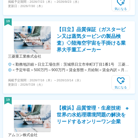
掲載予定期間：
2026/7/23（木）
～
2026/9/23（水）
を実施／＜研修地＞■熊本県合志市（最寄り駅はJR豊肥線 原水駅）※研
更新日：
2026/7/30（木）
修中の寮費は全額会社負担━━━━━━━━━━━━━◆研修後の勤務
気になる
について━━━━━━━━━━━━━東京・大阪・愛知・広島・福岡近
郊の方は…￣V￣￣￣￣￣▼研修後はご自宅へ帰宅▼出張日程が決まっ
19
たら各最寄り拠点へ立ち寄ってから国内外へ▼帰任後は拠点へ戻ってか
【日立】品質保証（ガスタービ
らご自宅へ帰宅熊本赴任の方は…￣V￣￣￣￣￣▼研修後も引き続き熊
本で勤務▼出張日程が決まったら拠点へ立ち寄ってから国内外へ▼帰任
ン又は蒸気タービンの製品検
後は拠点へ戻ってからご自宅へ帰宅 ━━━━━━━━━━◆出張先に
査）◇陸海空宇宙を手掛ける業
ついて━━━━━━━━━━台湾・韓国などのアジア圏や、アメリカ・
界大手重工メーカー
ヨーロッパなどを中心とした世界各国となります。※国内出張（2～3週
三菱重工業株式会社
間）の場合あり※出張中のホテル滞在費用は全額会社負担※出張先の選
択はできません※転勤なし
＜勤務地詳細＞日立工場住所：茨城県日立市幸町3丁目1番1号 三菱重
工業株式会社 日立工場 受動喫煙対策：屋内全面禁煙変更の範囲：当
＜予定年収＞500万円～900万円＜賃金形態＞月給制＜賃金内訳＞月額
社の定める場所。将来的に国内外への居住地変更を伴う異動の可能性あ
（基本給）：250,000円～400,000円＜月給＞250,000円～400,000円＜
掲載予定期間：
2026/7/16（木）
～
2026/10/14（水）
り。
昇給有無＞有＜残業手当＞有＜給与補足＞※経験・能力・年齢を考慮の
更新日：
2026/7/28（火）
上、当社規定により支給いたします。■昇給：年1回（4月）■賞与：年2
気になる
回（6月、12月）賃金はあくまでも目安の金額であり、選考を通じて上
下する可能性があります。月給(月額)は固定手当を含めた表記です。
19
【横浜】品質管理・生産技術 ※
世界の水処理環境問題の解決を
リードするオンリーワン企業
アムコン株式会社