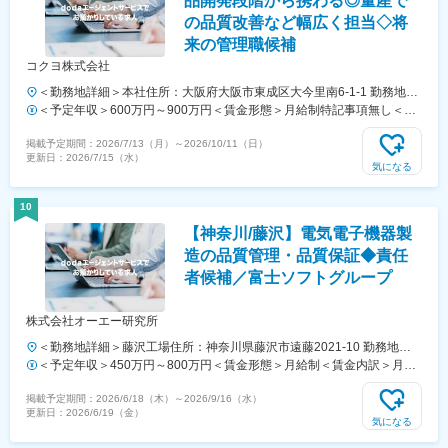
品開発段階から携わる◎量産で
性があります。月給(月額)は固定手当を含めた表記です。
の品質改善など幅広く担当◇将
来の管理職候補
コクヨ株式会社
＜勤務地詳細＞本社住所：大阪府大阪市東成区大今里南6-1-1 勤務地最
寄駅：大阪メトロ千日前線／新深江駅受動喫煙対策：屋内全面禁煙変更
＜予定年収＞600万円～900万円＜賃金形態＞月給制特記事項無し＜賃
の範囲：会社の定める事業所（リモートワーク含む）
金内訳＞月額（基本給）：300,000円～500,000円＜月給＞300,000円
掲載予定期間：
2026/7/13（月）
～
2026/10/11（日）
～500,000円＜昇給有無＞有＜残業手当＞有＜給与補足＞※前職の経験
更新日：
2026/7/15（水）
／スキル等を考慮して決定します賃金はあくまでも目安の金額であり、
気になる
選考を通じて上下する可能性があります。月給(月額)は固定手当を含め
た表記です。
10
【神奈川/藤沢】電気電子機器製
造の品質管理・品質保証◆責任
者候補／富士ソフトグループ
株式会社オーエー研究所
＜勤務地詳細＞藤沢工場住所：神奈川県藤沢市遠藤2021-10 勤務地最
寄駅：小田急線／湘南台駅受動喫煙対策：屋内全面禁煙変更の範囲：会
＜予定年収＞450万円～800万円＜賃金形態＞月給制＜賃金内訳＞月額
社の定める事業所（リモートワーク含む）
（基本給）：280,000円～400,000円＜月給＞280,000円～400,000円＜
掲載予定期間：
2026/6/18（木）
～
2026/9/16（水）
昇給有無＞有＜残業手当＞有＜給与補足＞■前職での年収･ご経験を考
更新日：
2026/6/19（金）
慮して決定します。■賞与：年2回■昇給：年1回※評価制度年2回、個人
気になる
ごとに能力評価と業績評価を実施し面談で評価をフィードバックしま