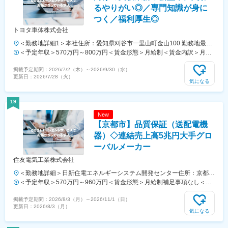
るやりがい◎／専門知識が身に
つく／福利厚生◎
トヨタ車体株式会社
＜勤務地詳細1＞本社住所：愛知県刈谷市一里山町金山100 勤務地最寄
駅：名鉄名古屋本線／知立駅受動喫煙対策：屋内全面禁煙＜勤務地詳細
＜予定年収＞570万円～800万円＜賃金形態＞月給制＜賃金内訳＞月額
2＞いなべ工場住所：三重県いなべ市員弁町市之原10番地 勤務地最寄
（基本給）：270,000円～380,000円＜月給＞270,000円～380,000円＜
掲載予定期間：
2026/7/2（木）
～
2026/9/30（水）
駅：近鉄線／桑名駅受動喫煙対策：屋内全面禁煙変更の範囲：会社の定
昇給有無＞有＜残業手当＞有＜給与補足＞■賞与実績:年2回（7月、12
更新日：
2026/7/28（火）
める事業所（リモートワーク含む）
月）■手当：時間外勤務手当、通勤手当、家族手当、役職手当等賃金は
気になる
あくまでも目安の金額であり、選考を通じて上下する可能性がありま
す。月給(月額)は固定手当を含めた表記です。
19
New
【京都市】品質保証（送配電機
器）◇連結売上高5兆円大手グロ
ーバルメーカー
住友電気工業株式会社
＜勤務地詳細＞日新住電エネルギーシステム開発センター住所：京都府
京都市右京区梅津高畝町47番地 勤務地最寄駅：阪急京都線／西院駅受
＜予定年収＞570万円～960万円＜賃金形態＞月給制補足事項なし＜賃
動喫煙対策：屋内全面禁煙変更の範囲：当社国内外各事業所(関連会社
金内訳＞月額（基本給）：306,000円～505,000円＜月給＞306,000円
掲載予定期間：
2026/8/3（月）
～
2026/11/1（日）
及び関係する諸団体含む)
～505,000円＜昇給有無＞有＜残業手当＞有＜給与補足＞※経験・能力
更新日：
2026/8/3（月）
等を考慮の上、当社規定により決定します。■昇給：年1回（4月）■賞
気になる
与：年2回（6月・12月）賃金はあくまでも目安の金額であり、選考を