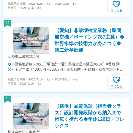
掲載予定期間：
2026/5/28（木）
～
2026/8/26（水）
昇給有無＞有＜残業手当＞有＜給与補足＞※年収には生産手当4,000円/
更新日：
2026/7/16（木）
月、超過勤務手当20H/月、賞与5.7か月/年を含みます。■賞与：年2回
気になる
（7月・12月）※賞与実績5.7ヶ月分■昇給：年1回（4月）賃金はあくま
でも目安の金額であり、選考を通じて上下する可能性があります。月給
15
(月額)は固定手当を含めた表記です。
【愛知】非破壊検査業務（民間
航空機／ボーイング787主翼）◆
世界水準の技術力が身につく◆
第二新卒歓迎
三菱重工業株式会社
＜勤務地詳細＞大江工場住所：愛知県名古屋市港区大江町10番地 勤務
地最寄駅：名鉄築港線／東名古屋港駅受動喫煙対策：屋内全面禁煙変更
＜予定年収＞400万円～800万円＜賃金形態＞月給制＜賃金内訳＞月額
の範囲：会社の定める事業所（リモートワーク含む）
（基本給）：210,000円～400,000円＜月給＞210,000円～400,000円＜
掲載予定期間：
2026/7/16（木）
～
2026/10/14（水）
昇給有無＞有＜残業手当＞有＜給与補足＞※経験・能力・年齢を考慮の
更新日：
2026/7/16（木）
上、当社規定により支給いたします。■昇給：年1回■賞与：年2回賃金
気になる
はあくまでも目安の金額であり、選考を通じて上下する可能性がありま
す。月給(月額)は固定手当を含めた表記です。
15
【横浜】品質保証（担当者クラ
ス）設計開発段階から納入まで
幅広く携わる◆年休126日・フレ
ックス
株式会社日立製作所