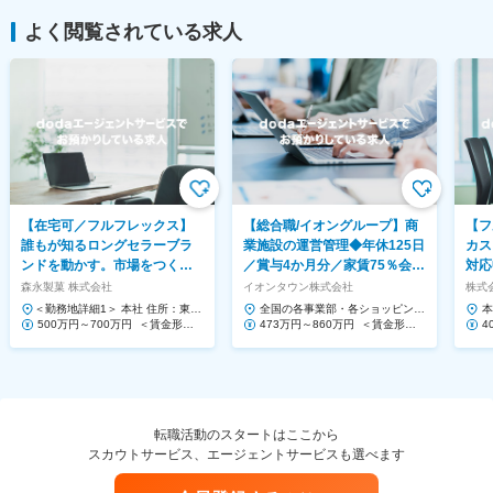
よく閲覧されている求人
【在宅可／フルフレックス】
【総合職/イオングループ】商
【フ
誰もが知るロングセラーブラ
業施設の運営管理◆年休125日
カス
ンドを動かす。市場をつくる
／賞与4か月分／家賃75％会社
対応
提案営業◆ハイチュウ等
負担！
Saa
森永製菓 株式会社
イオンタウン株式会社
株式会
＜勤務地詳細1＞ 本社 住所：東京
全国の各事業部・各ショッピング
本
都港区芝浦1-13-16 勤務地最寄
500万円～700万円 ＜賃金形態
センター 住所：千葉県千葉市美浜
473万円～860万円 ＜賃金形態
1
4
駅：JR、都営三...
＞ 月給制 ＜賃金内訳＞ 月額（基
区中瀬1-5-1イオンタワ...
＞ 月給制 ＜賃金内訳＞ 月額（基
ー
＞
本給）...
本給）...
本給
転職活動のスタートはここから
スカウトサービス、エージェントサービスも選べます