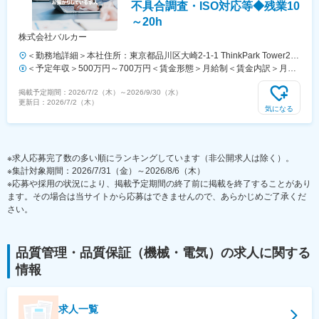
不具合調査・ISO対応等◆残業10
～20h
株式会社バルカー
＜勤務地詳細＞本社住所：東京都品川区大崎2-1-1 ThinkPark Tower24F
勤務地最寄駅：JR・りんかい線／大崎駅受動喫煙対策：屋内喫煙可能
＜予定年収＞500万円～700万円＜賃金形態＞月給制＜賃金内訳＞月額
場所あり変更の範囲：会社の定める事業所（リモートワーク含む）
（基本給）：270,000円～370,000円＜月給＞270,000円～370,000円＜
掲載予定期間：
2026/7/2（木）
～
2026/9/30（水）
昇給有無＞有＜残業手当＞有＜給与補足＞※経験・前職を考慮したうえ
更新日：
2026/7/2（木）
で優遇します。■昇給：年1回■賞与実績：年2回賃金はあくまでも目安
気になる
の金額であり、選考を通じて上下する可能性があります。月給(月額)は
固定手当を含めた表記です。
※求人応募完了数の多い順にランキングしています（非公開求人は除く）。
※集計対象期間：2026/7/31（金）～2026/8/6（木）
※応募や採用の状況により、掲載予定期間の終了前に掲載を終了することがあり
ます。その場合は当サイトから応募はできませんので、あらかじめご了承くだ
さい。
品質管理・品質保証（機械・電気）
の求人に関する
情報
求人一覧