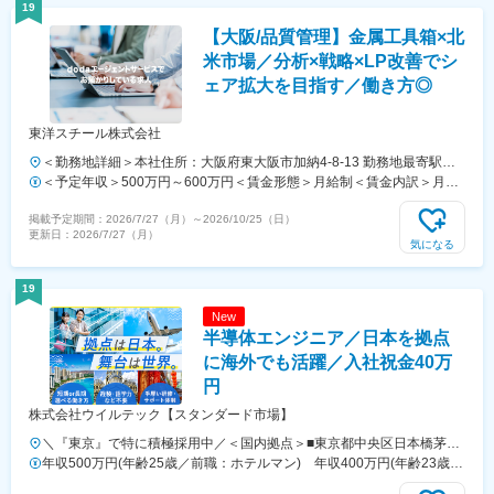
通じて上下する可能性があります。月給(月額)は固定手当を含めた表記
19
です。
【大阪/品質管理】金属工具箱×北
米市場／分析×戦略×LP改善でシ
ェア拡大を目指す／働き方◎
東洋スチール株式会社
＜勤務地詳細＞本社住所：大阪府東大阪市加納4-8-13 勤務地最寄駅：
JR学研都市・近鉄けいはんな線／住道・吉田駅受動喫煙対策：屋内全
＜予定年収＞500万円～600万円＜賃金形態＞月給制＜賃金内訳＞月額
面禁煙変更の範囲：会社の定める事業所
（基本給）：295,000円～353,000円＜月給＞295,000円～353,000円＜
掲載予定期間：
2026/7/27（月）
～
2026/10/25（日）
昇給有無＞有＜残業手当＞有＜給与補足＞■昇給：年1回■賞与：年2回
更新日：
2026/7/27（月）
（夏・冬）■決算賞与：年1回賃金はあくまでも目安の金額であり、選
気になる
考を通じて上下する可能性があります。月給(月額)は固定手当を含めた
表記です。
19
New
半導体エンジニア／日本を拠点
に海外でも活躍／入社祝金40万
円
株式会社ウイルテック【スタンダード市場】
＼『東京』で特に積極採用中／＜国内拠点＞■東京都中央区日本橋茅場
町■大阪府大阪市淀川区■愛知県名古屋市中村区■広島県広島市東区■熊
年収500万円(年齢25歳／前職：ホテルマン) 年収400万円(年齢23歳／
本県合志市福原■福岡県福岡市博多区＼入社後、熊本で3カ月間の研修
前職：コンビニ店員)