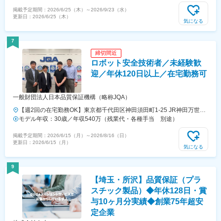
の範囲：会社の定める事業所
含めた表記です。＜賃金内訳＞月額（基本給）：229,291円～316,390
掲載予定期間：
2026/6/25（木）
～
2026/9/23（水）
円固定残業手当/月：57,549円～82,560円（固定残業時間40時間0分/
更新日：
2026/6/25（木）
月）超過した時間外労働の残業手当は追加支給＜月給＞286,840円～
気になる
398,950円（一律手当を含む）＜昇給有無＞有＜残業手当＞有＜給与補
足＞※経験、能力、年齢、勤務地などを考慮のうえ、決定します。※業
7
績・評価に応じて、別途賞与を支給します。■昇給：年2回■賞与：年2
締切間近
回（4月、10月）■決算賞与：年1回（業績に応じて支給）予定年収はあ
ロボット安全技術者／未経験歓
くまでも目安の金額であり、選考を通じて上下する可能性があります。
賃金はあくまでも目安の金額であり、選考を通じて上下する可能性があ
迎／年休120日以上／在宅勤務可
ります。月給(月額)は固定手当を含めた表記です。
一般財団法人日本品質保証機構（略称JQA）
【週2回の在宅勤務OK】東京都千代田区神田須田町1-25 JR神田万世橋
ビル17F＜交通アクセス＞■JR山手線、京浜東北線、総武線「秋葉原
モデル年収：30歳／年収540万（残業代・各種手当 別途）
駅」（電気街口）より徒歩4分■JR中央線、総武線「御茶ノ水駅」（聖
掲載予定期間：
2026/6/15（月）
～
2026/8/16（日）
橋口）より徒歩6分■東京メトロ丸ノ内線「淡路町駅」（A3出口）より
更新日：
2026/6/15（月）
徒歩3分■東京メトロ銀座線「神田駅」（6番出口）より徒歩2分■東京メ
気になる
トロ千代田線「新御茶ノ水駅」（B2出口）より徒歩6分■都営地下鉄新
宿線「小川町駅」（A3出口）より徒歩3分※受動喫煙対策：屋内禁煙
9
【埼玉・所沢】品質保証（プラ
スチック製品）◆年休128日・賞
与10ヶ月分実績◆創業75年超安
定企業