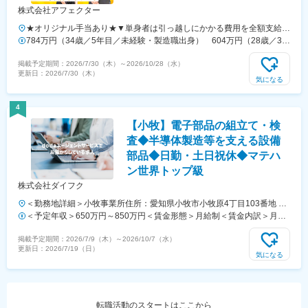
株式会社アフェクター
★オリジナル手当あり★▼単身者は引っ越しにかかる費用を全額支給▼
家賃・共益費を最大95％会社で負担▼勤務地は希望考慮▼自宅からの
784万円（34歳／5年目／未経験・製造職出身） 604万円（28歳／3年
通勤圏内のみの勤務もOK▼転勤なし(転勤希望があれば、お気軽にお問
目／未経験・営業職出身）
掲載予定期間：
2026/7/30（木）
～
2026/10/28（水）
合せOK)※転勤希望者に関しましては、上記の 引っ越し費用・家賃補
更新日：
2026/7/30（木）
助95％(規定あり)を支給！＼手当活用例／家賃＋共益費で、6万円の場
気になる
合（単身／首都圏／20代）■会社負担：95％■実質自己負担額：3,000
円＜プロジェクト先エリア＞関東エリア（東京都・神奈川県・千葉県・
4
埼玉県）東海エリア（愛知県・岐阜県・三重県・静岡県）関西エリア
【小牧】電子部品の組立て・検
（大阪府・京都府・兵庫県・滋賀県）※勤務地は、希望を考慮して決定
します。▼名古屋本社愛知県名古屋市中村区名駅南2丁目14-19住友生
査◆半導体製造等を支える設備
命名古屋ビル14F▼川崎本社神奈川県川崎市川崎区砂子1-2-4川崎砂子
部品◆日勤・土日祝休◆マテハ
ビルディング11F▼東京支社東京都港区芝大門2-9-4 VORT芝大門lll3F▼
ン世界トップ級
大阪支社大阪府大阪市北区中崎2丁目1-44嶌野ビル５F柔軟に勤務地の
株式会社ダイフク
対応を実施！お気軽にご応募・ご相談ください♪
＜勤務地詳細＞小牧事業所住所：愛知県小牧市小牧原4丁目103番地 勤
務地最寄駅：名鉄小牧線／小牧原駅受動喫煙対策：屋内全面禁煙変更の
＜予定年収＞650万円～850万円＜賃金形態＞月給制＜賃金内訳＞月額
範囲：会社の定める事業所
（基本給）：278,000円～360,000円＜月給＞278,000円～360,000円＜
掲載予定期間：
2026/7/9（木）
～
2026/10/7（水）
昇給有無＞有＜残業手当＞有＜給与補足＞※上記年収は目安であり、詳
更新日：
2026/7/19（日）
細はスキル・経験を考慮し決定いたします。賞与あり 年2回（7月、12
気になる
月）2026度実績 年間9.12カ月※入社1年目の賞与は支給制限がありま
す。■平均年収 917万円（2025年12月現在・平均年齢41歳）賃金はあ
くまでも目安の金額であり、選考を通じて上下する可能性があります。
月給(月額)は固定手当を含めた表記です。
転職活動のスタートはここから