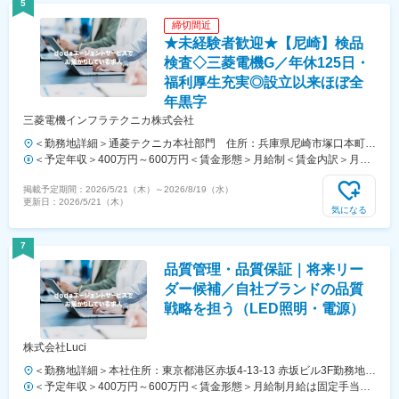
5
締切間近
★未経験者歓迎★【尼崎】検品
検査◇三菱電機G／年休125日・
福利厚生充実◎設立以来ほぼ全
年黒字
三菱電機インフラテクニカ株式会社
＜勤務地詳細＞通菱テクニカ本社部門 住所：兵庫県尼崎市塚口本町8-
1-1 勤務地最寄駅：JR宝塚線／塚口駅受動喫煙対策：敷地内全面禁煙変
＜予定年収＞400万円～600万円＜賃金形態＞月給制＜賃金内訳＞月額
更の範囲：会社の定める事業所
（基本給）：210,000円～310,000円＜月給＞210,000円～310,000円＜
掲載予定期間：
2026/5/21（木）
～
2026/8/19（水）
昇給有無＞有＜残業手当＞有＜給与補足＞■賞与：年2回■給与改定：年
更新日：
2026/5/21（木）
間1回■諸手当：時間外手当賃金はあくまでも目安の金額であり、選考
気になる
を通じて上下する可能性があります。月給(月額)は固定手当を含めた表
記です。
7
品質管理・品質保証｜将来リー
ダー候補／自社ブランドの品質
戦略を担う（LED照明・電源）
株式会社Luci
＜勤務地詳細＞本社住所：東京都港区赤坂4-13-13 赤坂ビル3F勤務地最
寄駅：東京メトロ 千代田線／赤坂駅受動喫煙対策：屋内全面禁煙変更
＜予定年収＞400万円～600万円＜賃金形態＞月給制月給は固定手当を