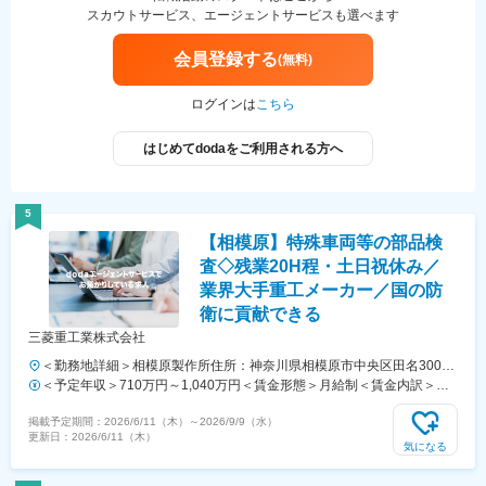
スカウトサービス、エージェントサービスも選べます
会員登録する
(無料)
ログインは
こちら
はじめてdodaをご利用される方へ
5
【相模原】特殊車両等の部品検
査◇残業20H程・土日祝休み／
業界大手重工メーカー／国の防
衛に貢献できる
三菱重工業株式会社
＜勤務地詳細＞相模原製作所住所：神奈川県相模原市中央区田名3000
勤務地最寄駅：JR横浜線／橋本駅受動喫煙対策：屋内全面禁煙変更の
＜予定年収＞710万円～1,040万円＜賃金形態＞月給制＜賃金内訳＞月
範囲：会社の定める事業所（リモートワーク含む）
額（基本給）：250,000円～495,000円＜月給＞250,000円～495,000円
掲載予定期間：
2026/6/11（木）
～
2026/9/9（水）
＜昇給有無＞有＜残業手当＞有＜給与補足＞※経験・能力・年齢を考慮
更新日：
2026/6/11（木）
の上、当社規定により支給いたします。■昇給：年1回（4月）■賞与：
気になる
年2回（6・12月）賃金はあくまでも目安の金額であり、選考を通じて
上下する可能性があります。月給(月額)は固定手当を含めた表記です。