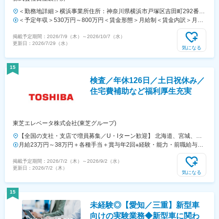
＜勤務地詳細＞横浜事業所住所：神奈川県横浜市戸塚区吉田町292番地
勤務地最寄駅：JR東海道線・横須賀線／戸塚駅受動喫煙対策：屋内全
＜予定年収＞530万円～800万円＜賃金形態＞月給制＜賃金内訳＞月額
面禁煙変更の範囲：会社の定める事業所（リモートワーク含む）
（基本給）：287,000円～470,000円＜月給＞287,000円～470,000円＜
掲載予定期間：
2026/7/9（木）
～
2026/10/7（水）
昇給有無＞有＜残業手当＞有＜給与補足＞※給与詳細は経験・年齢・能
更新日：
2026/7/29（水）
力を考慮し、当社規定により決定します。■昇給：年1回■賞与：年2回
気になる
（6月、12月）賃金はあくまでも目安の金額であり、選考を通じて上下
する可能性があります。月給(月額)は固定手当を含めた表記です。
15
検査／年休126日／土日祝休み／
住宅費補助など福利厚生充実
東芝エレベータ株式会社(東芝グループ)
【全国の支社・支店で増員募集／U・Iターン歓迎】 北海道、宮城、埼
玉、千葉、東京、神奈川、愛知、大阪、広島、福岡のいずれかの拠点に
月給23万円～38万円＋各種手当＋賞与年2回※経験・能力・前職給与な
配属します。（お住まいや本人の希望を考慮して決定）★全国に事業所
どを十分考慮の上決定します。＼ポイント！／チームで目標を設定し、
掲載予定期間：
2026/7/2（木）
～
2026/9/2（水）
があるため、家庭の事情などで転居が必要となった場合にも、転居先の
その結果を給与に反映する体制をとっています。個人の行動評価と全体
更新日：
2026/7/2（木）
事業所での勤務が可能です！※受動喫煙対策あり
の定量的な結果を掛け合わせることで、しっかりとあなたの頑張りを給
気になる
与に還元。また、年に1度キャリア面談を実施。将来のキャリアアップ
に向けて、ロードマップを明確にできます。
15
未経験◎【愛知／三重】新型車
向けの実験業務◆新型車に関わ