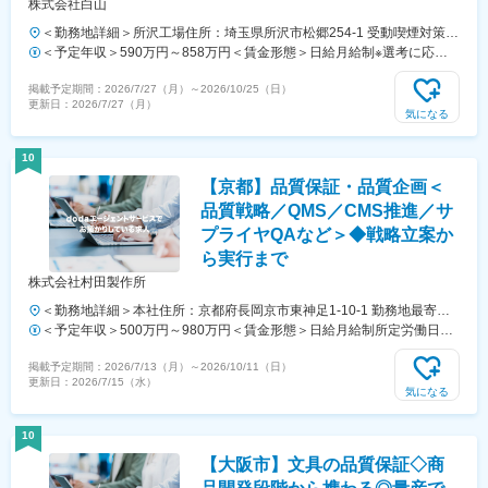
株式会社白山
＜勤務地詳細＞所沢工場住所：埼玉県所沢市松郷254-1 受動喫煙対策：
屋内全面禁煙変更の範囲：会社の定める事業所
＜予定年収＞590万円～858万円＜賃金形態＞日給月給制※選考に応じ
て決定されます＜賃金内訳＞月額（基本給）：270,000円～390,000円/
掲載予定期間：
2026/7/27（月）
～
2026/10/25（日）
月20日間勤務想定＜想定月額＞270,000円～390,000円＜昇給有無＞有
更新日：
2026/7/27（月）
＜残業手当＞有＜給与補足＞■給与改定：年1回（7月）※ベースアップ
気になる
実績 2万円■賞与：年2回（6月、12月）※実績 10ヶ月■給与例30代 役職
なし：月収35.3万円基本給30万+超勤手当2.3万+通勤手当0.7万円+扶養
10
手当2.3万 ※残業10時間/月、通勤距離10km、配偶者と子供2人の場合賃
【京都】品質保証・品質企画＜
金はあくまでも目安の金額であり、選考を通じて上下する可能性があり
ます。月給(月額)は固定手当を含めた表記です。
品質戦略／QMS／CMS推進／サ
プライヤQAなど＞◆戦略立案か
ら実行まで
株式会社村田製作所
＜勤務地詳細＞本社住所：京都府長岡京市東神足1-10-1 勤務地最寄
駅：JR京都線／長岡京駅受動喫煙対策：屋内全面禁煙変更の範囲：会
＜予定年収＞500万円～980万円＜賃金形態＞日給月給制所定労働日数
社の定める事業所（リモートワーク含む）
20日※月によって所定労働日数が異なります。年間所定就業日数は242
掲載予定期間：
2026/7/13（月）
～
2026/10/11（日）
日です。＜賃金内訳＞月額（基本給）：295,000円～519,800円/月20日
更新日：
2026/7/15（水）
間勤務想定＜想定月額＞295,000円～519,800円＜昇給有無＞有＜残業
気になる
手当＞有＜給与補足＞【昇給】年1回（定期昇給＋昇格時の昇給あり）
【昇格】年1回年収約890万円（35歳／月給44万円＋残業代＋賞与）別
10
途各種手当年収約740万円（30歳／月給37万円＋残業代＋賞与）別途
【大阪市】文具の品質保証◇商
各種手当年収約620万円（25歳／月給32万円＋残業代＋賞与）別途各
種手当賃金はあくまでも目安の金額であり、選考を通じて上下する可能