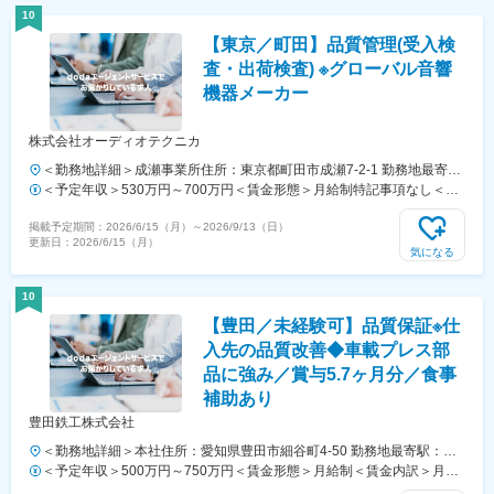
す。・能力評価：年2回の評価の平均で昇給評価となります。・業績評
10
価：賞与の評価となります。賃金はあくまでも目安の金額であり、選考
【東京／町田】品質管理(受入検
を通じて上下する可能性があります。月給(月額)は固定手当を含めた表
記です。
査・出荷検査) ※グローバル音響
機器メーカー
株式会社オーディオテクニカ
＜勤務地詳細＞成瀬事業所住所：東京都町田市成瀬7-2-1 勤務地最寄
駅：横浜線／成瀬駅受動喫煙対策：屋内全面禁煙変更の範囲：会社の定
＜予定年収＞530万円～700万円＜賃金形態＞月給制特記事項なし＜賃
める事業所
金内訳＞月額（基本給）：250,300円～340,000円その他固定手当/月：
掲載予定期間：
2026/6/15（月）
～
2026/9/13（日）
20,000円＜月給＞270,300円～360,000円＜昇給有無＞有＜残業手当＞
更新日：
2026/6/15（月）
有＜給与補足＞■賞与：年2回(6月、12月)■昇給：年1回(6月)に実施会社
気になる
業績目標他達成の場合、別途臨時賞与あり(上記金額に含まず)賃金はあ
くまでも目安の金額であり、選考を通じて上下する可能性があります。
10
月給(月額)は固定手当を含めた表記です。
【豊田／未経験可】品質保証※仕
入先の品質改善◆車載プレス部
品に強み／賞与5.7ヶ月分／食事
補助あり
豊田鉄工株式会社
＜勤務地詳細＞本社住所：愛知県豊田市細谷町4-50 勤務地最寄駅：名
鉄三河線／上拳母駅受動喫煙対策：屋内全面禁煙
＜予定年収＞500万円～750万円＜賃金形態＞月給制＜賃金内訳＞月額
（基本給）：275,000円～339,700円＜月給＞275,000円～339,700円＜