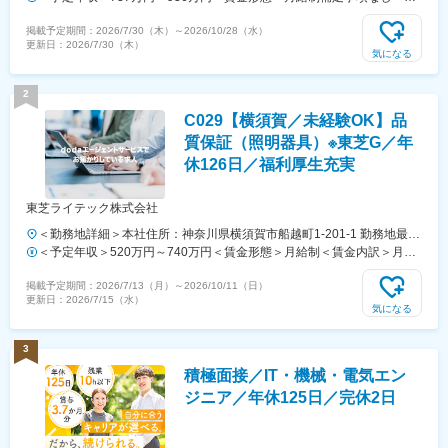
喫煙可能場所あり変更の範囲：会社の定める事業所
金内訳＞月額（基本給）：315,000円～400,000円＜月給＞315,000円
掲載予定期間：
2026/7/30（木）
～
2026/10/28（水）
～400,000円＜昇給有無＞有＜残業手当＞有＜給与補足＞※役職と給与
更新日：
2026/7/30（木）
は、経験・能力などを考慮し最終決定■昇給：年1回■賞与：年1回賃金
気になる
はあくまでも目安の金額であり、選考を通じて上下する可能性がありま
す。月給(月額)は固定手当を含めた表記です。
2
C029【横須賀／未経験OK】品
質保証（照明器具）※東芝G／年
休126日／福利厚生充実
東芝ライテック株式会社
＜勤務地詳細＞本社住所：神奈川県横須賀市船越町1-201-1 勤務地最寄
駅：京急線／田浦駅受動喫煙対策：その他（屋内全面禁煙・就業時間中
＜予定年収＞520万円～740万円＜賃金形態＞月給制＜賃金内訳＞月額
全面禁煙）変更の範囲：会社の定める事業所（リモートワーク含む）
（基本給）：290,000円～410,000円＜月給＞290,000円～410,000円＜
掲載予定期間：
2026/7/13（月）
～
2026/10/11（日）
昇給有無＞有＜残業手当＞有＜給与補足＞※月給・年収はあくまでも目
更新日：
2026/7/15（水）
安の額であり、選考を通じて上下する可能性があります。※上記の想定
気になる
年収には20時間の時間外勤務を含みます。■昇給：年1回（7月）■賞
与：年2回（7月、12月）■残業時間：残業時間に応じて別途支給賃金は
3
あくまでも目安の金額であり、選考を通じて上下する可能性がありま
積極面接／IT・機械・電気エン
す。月給(月額)は固定手当を含めた表記です。
ジニア／年休125日／完休2日