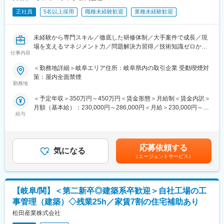
正社員
5名以上採用
職種未経験歓迎
業種未経験歓迎
未経験から専門スキル／徹底した研修体制／大手案件で成長／現
場を支えるマネジメント力／問題解決力習得／技術知識ゼロから
仕事内容
挑戦／手厚いメンター制度／資格取得サポート完備
＜勤務地詳細＞岐阜エリア住所：岐阜県内の取引企業 受動喫煙対
■業務内容：
策：屋内全面禁煙
大手ゼネコン・民間・官公庁発注による建設現場における施工管
勤務地
理（現場サポート）、設計及びアシスタントに携わっていただき
＜予定年収＞350万円～450万円＜賃金形態＞月給制＜賃金内訳＞
ます。
月額（基本給）：230,000円～286,000円＜月給＞230,000円～
施工管理の仕事は、現場での作業を管理・指示・進行することで
給与
286,000円＜昇給有無＞有＜残業手当＞有＜給与補足＞経験、能
あり、作業員として直接作業することは一切ありません。
力を考慮の上、規定により決定します。■昇給：年1回（4月）■賞
与：年2回（7月・12月）※正社員■モデル年収：月給23万円（22
＜具体的には…＞
歳1年目／前職フリーター）月給31万円（28歳3年目／前職営業
・建設途中の工事現場の写真撮影
応募依頼する
気になる
職）月給35万円（31歳4年目／前職アパレル販売員）賃金はあく
・現場の安全の管理・指導
（エージェントサービス）
までも目安の金額であり、選考を通じて上下する可能性がありま
・役所やその他関係各所に出す書類の作成
す。月給(月額)は固定手当を含めた表記です。
（道路の使用許可・近隣住民への説明など）
・工事のスケジュール調整・工程の管理
【岐阜/関】＜第二新卒◎建築系卒歓迎＞自社工場の工
・必要な資材の発注 など
※お仕事の約50％は事務所での事務作業です。
事管理（建築）◇残業25h／家賃7割の住宅補助あり
※資材の発注やスタッフ調整・日程調整などをお任せします。
松田産業株式会社