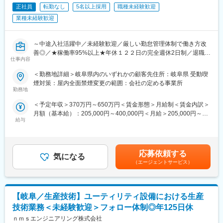
からのチャレンジでも安心してスキルアップできるバックアップ
正社員
転勤なし
5名以上採用
職種未経験歓迎
変更の範囲：会社の定める業務
体制となっています。
業種未経験歓迎
また、キャリアアップのサポートを行うキャリアサポート課で
は、カウンセリング面談を通じて、ご自身の人生における「価値
観」と向き合い、前向きに仕事に取り組んでいただくためのバッ
～中途入社活躍中／未経験歓迎／厳しい勤怠管理体制で働き方改
クアップを行っていきます。
善◎／★稼働率95%以上★年休１２２日の完全週休2日制／退職
仕事内容
そのため9割の方が未経験から入社し、活躍されています。
金・産休育休制度有・取りやすい環境～
＜勤務地詳細＞岐阜県内のいずれかの顧客先住所：岐阜県 受動喫
■働き方：
＼業務内容／
煙対策：屋内全面禁煙変更の範囲：会社の定める事業所
1案件あたり1年~3年の任期となり、比較的長めに1か所で勤務い
工場やビル・商業施設、プラント施設にて、エレベーターやボイ
勤務地
ただくことが可能です。勤務地のご希望はお気軽にご相談くださ
ラーなどの設備の点検やメンテナンスなどをお任せします。書類
＜予定年収＞370万円～650万円＜賃金形態＞月給制＜賃金内訳＞
い。
作成などのオフィスワークもあり、PCスキルを身につけながら、
月額（基本給）：205,000円～400,000円＜月給＞205,000円～
また、日勤・夜勤の交代のタイミングでは24ｈ以上の休みをとっ
20代で国家資格の取得が可能です。
給与
400,000円＜昇給有無＞有＜残業手当＞有賃金はあくまでも目安
ているため、実質年間では約180日が休みとなります。
の金額であり、選考を通じて上下する可能性があります。月給(月
配属先によって異なりますが、夜勤については2交代や3交代など
＼働き方／
額)は固定手当を含めた表記です。
がございます。詳細については面接にて説明いたします
・残業20h程と働き方◎
・夜勤(仮眠可)と日勤がある場合の間は必ず24時間以上お休み
応募依頼する
気になる
■キャリアステップ：
・夜勤と日勤の間のお休みも年休と換算すると実質年休140日以
（エージェントサービス）
各設備のプロフェッショナルを目指せます。各種資格取得も可能
上
なお仕事です！（資格手当もご用意 ※規定有り）ご希望によって
※１週間の勤務例：日勤／日勤／夜勤／夜勤／夜勤明け休／休／休
は、建築系の施工管理やプラント施工管理を目指して頂くことも
可能です。
【岐阜／生産技術】ユーティリティ設備における生産
＼当社で働く魅力／
・正社員として雇用となるため長期的にご就労いただきます。
技術業務＜未経験歓迎＞フォロー体制◎年125日休
・当社の取引先は60%程度が大手企業となります。そのため、比
ｎｍｓエンジニアリング株式会社