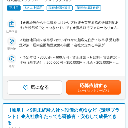
株式会社テクノプロ・コンストラクション
・土日祝休／年120休日
正社員
5名以上採用
職種未経験歓迎
業種未経験歓迎
※年に数回工事の際に休日出勤は発生しますがその際は振休を取得
頂きます。
・マイカー通勤可
【★未経験から手に職をつけたい方歓迎★業界屈指の研修制度あ
り※学校形式でとっつきやすいです★資格取得フォローあり★入社
■充実した福利厚生：
仕事内容
２年後に幅広いキャリアをご用意★稼働率95%以上★完全週休2日
・8年間、家賃の7割を支給する住宅補助が適用されます。※当社
制（土日祝）★女性活躍中※未経験入社者の4割が女性】
＜勤務地詳細＞岐阜県内のいずれかの顧客先住所：岐阜県 受動喫
規定あり
煙対策：屋内全面禁煙変更の範囲：会社の定める事業所
・福利厚生サービスへ加入、保養所あり
＼この求人はこんな求人です！／※工事実作業は行いません※
勤務地
入社時はまず経験を積んでいただくため、建設工事現場で働く職
■配属部署：
＜予定年収＞360万円～600万円＜賃金形態＞月給制＜賃金内訳＞
人さんのまとめ役を担当いただきます。工事のスケジュール・コ
生産技術部 設備技術課 建築チーム
月額（基本給）：205,000円～350,000円＜月給＞205,000円～
スト・品質・安全の4つの観点から管理をしていただくため、工事
└約32名在籍（20～40代が中心）
給与
350,000円＜昇給有無＞有＜残業手当＞有＜給与補足＞【年収内
の全体像が理解できる内容となっております。その後、約2年後を
※建築、機械、電気・計装の3チーム体制。建築、機械、電気・計
訳】月給205,000円～350,000円└基本給205,000円+残業代＋交通
目途にご希望とスキルを考慮してキャリアチェンジいただけま
装の各メンバーがチームを組み、業務を行います。
費賞与（年2回／夏・冬）1回あたりの平均賞与額は、基本給の2
す。
か月分です。決算賞与（業績により支給）（※想定年収3,600,000
応募依頼する
■当社について：
気になる
円～6,000,000円）※残業代は1分単位で全額支給賃金はあくまで
＼キャリアチェンジ先の例／
（エージェントサービス）
当社は1935年創業、企業理念にある「限りある地球資源の有効活
も目安の金額であり、選考を通じて上下する可能性があります。
・施工図作成
用」を事業の根幹とし、貴金属関連事業と食品関連事業を展開し
月給(月額)は固定手当を含めた表記です。
・積算
ています。松田産業グループ全体の売上高は順調に拡大、売上高
・フィールドエンジニア
3500億円を突破しております。
【岐阜】＜9割未経験入社＞設備の点検など（環境プラ
＼入社後の流れ／
ント）◆入社数年たっても研修有・安心して成長でき
入社後は学校形式の研修を約1か月間、当社の研修センターにて泊
る
まり込みで参加。その際の移動費・宿泊費は当社にて負担しま