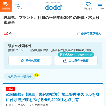
会員登録
ログイン
気になる
メニュー
岐阜県、プラント、社員の平均年齢30代
の転職・求人検
索結果
12
条件で並び替え
件
現在の検索条件
[職種]プラント [勤務地]岐阜県 [詳細条件](社員の平均年齢)30代
新着求人をいつでもチェック
条件の変更
この条件を保存
岐阜県
のみで募集中
NEW
※1回面接※【岐阜／未経験歓迎】施工管理◆スキルを身
に付け選択肢を広げる◆約4000社と取引有
日研トータルソーシング株式会社