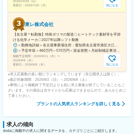
2026/10/18（日）
◇その他の研修：3か月、1年、3年ごとのフォローアップ研修や
気になる
更新日：
2026/7/20（月）
リーダー研修があります。
■知名度抜群！
東レ株式会社
当社は人材業界３位、グループ会社216社・社員数13万名以上の
BREXA Technologyの子会社のため、業界屈指のブランド力と知
【名古屋＊転勤無】特殊ポリマの製造◇ヒートテック素材等を手掛
名度を誇ります。
ける化学メーカ◇2027年以降シフト勤務
＜勤務地詳細＞名古屋事業場住所：愛知県名古屋市港区大江町9-1 勤務地最寄駅：名鉄築港線／東名古屋港駅受動喫煙対策：屋内喫煙可能場所あり変更の範囲：会社の定める事業所（リモートワーク含む）
変更の範囲：会社の定める業務
＜予定年収＞460万円～570万円＜賃金形態＞月給制補足事項なし＜賃金内訳＞月額（基本給）：216,000円～303,000円＜月給＞216,000円～303,000円＜昇給有無＞有＜残業手当＞有＜給与補足＞※想定年収は諸手当込みの金額です。※残業代別途支給※給与詳細は同社規定により決定します。■昇給：年1回（4月）■賞与：年2回（6月、12月）※従事した場合のみ支払われる手当交代手当：25,000円深夜業手当：28,460円休日出勤手当：16,204円賃金はあくまでも目安の金額であり、選考を通じて上下する可能性があります。月給(月額)は固定手当を含めた表記です。
掲載予定期間：
2026/6/11（木）
〜
2026/9/9（水）
気になる
更新日：
2026/8/6（木）
※求人応募数の多い順にランキングしています（非公開求人は除く）。
※集計対象期間：2026/8/2（日）～2026/8/8（土）
※事情により掲載終了予定日よりも前に求人募集が終了していることもご
ざいます。その場合は当サイトから応募はできませんので、あらかじめご
了承ください。
プラント
の人気求人ランキングを詳しく見る
求人の傾向
dodaに掲載中の求人に関するデータを、カテゴリごとにご紹介します。