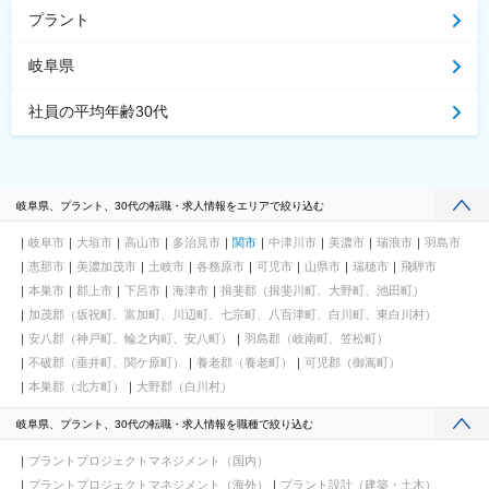
プラント
岐阜県
社員の平均年齢30代
岐阜県、プラント、30代の転職・求人情報をエリアで絞り込む
岐阜市
大垣市
高山市
多治見市
関市
中津川市
美濃市
瑞浪市
羽島市
恵那市
美濃加茂市
土岐市
各務原市
可児市
山県市
瑞穂市
飛騨市
本巣市
郡上市
下呂市
海津市
揖斐郡（揖斐川町、大野町、池田町）
加茂郡（坂祝町、富加町、川辺町、七宗町、八百津町、白川町、東白川村）
安八郡（神戸町、輪之内町、安八町）
羽島郡（岐南町、笠松町）
不破郡（垂井町、関ケ原町）
養老郡（養老町）
可児郡（御嵩町）
本巣郡（北方町）
大野郡（白川村）
岐阜県、プラント、30代の転職・求人情報を職種で絞り込む
プラントプロジェクトマネジメント（国内）
プラントプロジェクトマネジメント（海外）
プラント設計（建築・土木）