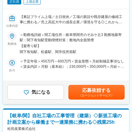
■身に付く３つのスキル
正社員
上場企業
以下の3つのスキルを中心に、どこでも通用するスキルを身に付け
られます！
【東証プライム上場／土日祝休／工場の新設や既存建屋の修繕工
（1）マネジメント能力:
事に携わる／売上高拡大中の成長企業／環境を守る◎これからの
各プロジェクトでは多くの関係者と協力し、全体を指揮監督いた
仕事内容
社会に欠かせない貴金属のリサイクル事業】
だきます。そのため入社後すぐにマネジメントスキルを身に付け
ることができます。
＜勤務地詳細＞関工場住所：岐阜県関市のぞみケ丘3 勤務地最寄
■職務内容：
（2）問題解決能力:
駅：関下有知駅受動喫煙対策：敷地内全面禁煙
当社工場の修繕工事の工事管理をお任せします。建設工事は協力
様々な問題に対して、迅速かつ的確な判断を下し、解決策を見出
勤務地
【最寄り駅】
会社に依頼となります。
す能力が鍛えられます。
関下有知駅、松森駅、関市役所前駅
（2）技術的知識:
＜具体的な業務内容＞
建築や土木工事の基本的な技術知識、または特定の分野に特化し
＜予定年収＞450万円～600万円＜賃金形態＞月給制補足事項なし
・工場の新設/設備導入
た専門知識
＜賃金内訳＞月額（基本給）：230,000円～350,000円＜月給＞
└新規工場の建設計画～仕様決定・見積もり取得・導入～稼働ま
給与
230,000円～350,000円＜昇給有無＞有＜残業手当＞有＜給与補足
で
■充実のフォロー体制
＞予定年収はあくまでも目安の金額であり、年齢や経験に応じて
・保守・メンテナンス
（1）2週間～1カ月程度の集合研修
規定により決定します。■昇給：年1回（4月）■賞与：年2回（6
└既存建屋設備の定期メンテナンスや改修、修繕、故障時の修理
└ビジネスマナー／業界について／建設業に関する専門用語／図
月、12月）賃金はあくまでも目安の金額であり、選考を通じて上
応募依頼する
・海外現地法人の工場施設（海外出張により定期監査あり）
面・ＣＡＤ研修／実践を想定した実務研修などを1から詳しくお伝
気になる
下する可能性があります。月給(月額)は固定手当を含めた表記で
（エージェントサービス）
└現地法人の建設工事・設備導入～試運転、定期メンテナンス
えします。
す。
（2）配属後のメンター制度
＜案件比率＞
└一人一人に専属のメンターがつき、1か月に1回程度の面談を通
新規建築:既存建屋＝1:4
じて現場・技術・キャリア・働き方などについて一緒に考えま
【岐阜/関】自社工場の工事管理（建築）◇新規工場の
す。
計画立案から稼働まで一連業務に携わる◇残業25h
■働き方：
技術サポートセンターの担当もいるため、現場配属後も気軽に技
・残業時間：25h程度
松田産業株式会社
術の質問ができる環境です。