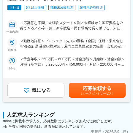
管理
・石油化学プラントの機器設計、解析、プロセス設計
正社員
5名以上採用
職種未経験歓迎
業種未経験歓迎
・橋梁の設計、解析
・空調、衛生、電気設備の設計、解析
～応募意思不問／未経験スタート９割／未経験から国家資格を取
・原子力発電所の配管、配管サポート部品の設計
得できる／25卒・第二新卒歓迎／同じ場所で長く働ける／未経験
・2D-CAD作図、3D-CADモデリング
仕事内容
スタート９割／合格率の高い資格対策講座×手厚いフォロー多数／
営業や人事、事務にも挑戦◎～
■研修：
＜勤務地詳細＞プロジェクト先での勤務（全国）住所：東京含む
自社研修施設では、各分野で豊富な経験を持つエキスパート講師
47都道府県 受動喫煙対策：屋内全面禁煙変更の範囲：会社の定め
■面談概要
が常駐し、業務で必要な技術やスキルアップのための研修セミナ
勤務地
る事業所
・日程：ご希望に合わせます！
ー、キャリアサポートなどを実施しています。
＜予定年収＞360万円～600万円＜賃金形態＞月給制＜賃金内訳＞
・内容：30～45分
機械工作室やハイエンドCADを備えた個室など充実した設備をい
月額（基本給）：220,000円～450,000円＜月給＞220,000円～
会社・業務内容の説明／質疑応答
つでも利用できるほか、
給与
450,000円＜昇給有無＞有＜残業手当＞有＜給与補足＞■賞与：年
・備考：私服参加OK
e-ラーニングでお好きな時間に学ぶことも可能です。
2回（7月・12月）■昇給：年1回（4月）【モデル年収】※確約では
未経験の方はまず面談等を行ったうえで個々に必要な研修をご用
なく目安となります。未経験入社1～２年目：年収400万（資格手
■同じ場所で長く働ける！
意いたします。
当込み）未経験入社3～4年目：年収450万（資格手当込み）未経
初任地は入社後研修を受けた後に決定しますが、配属後は基本ず
応募依頼する
気になる
験入社5～6年目：年収500万（資格手当込み）賃金はあくまでも
っとその企業での就業になるため、転勤の可能性はほとんどあり
■フォロー体制と評価制度：
（エージェントサービス）
目安の金額であり、選考を通じて上下する可能性があります。月
ません。
勤務先には担当営業が定期的に伺い状況を把握し、エンジニアの
給(月額)は固定手当を含めた表記です。
みなさまが安心して就業できるようフォローいたします。
■働き方
また、評価についても営業や本社スタッフとの面談でご自身の現
・残業15h程
人気求人ランキング
状や目標をすり合わせるため、評価のポイントがわかりやすく、
・夜勤(仮眠可)と日勤が連続しません！
明確な目標を持ってスキルアップ・昇給昇格を目指せます。
dodaに掲載中の求人を、応募数順にランキング形式でご紹介します。
・日勤・夜勤の交代のタイミングでは24ｈ以上の休みをとってお
※応募数が同数の場合は、新着順に表示しています。
り実質年休180日以上となります。
変更の範囲：当社業務全般
更新日：
2026/8/9（日）