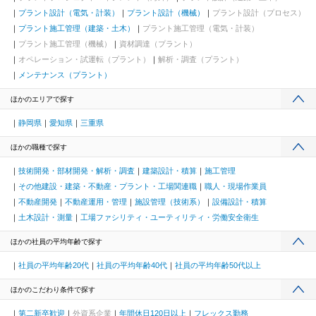
プラント設計（電気・計装）
プラント設計（機械）
プラント設計（プロセス）
プラント施工管理（建築・土木）
プラント施工管理（電気・計装）
プラント施工管理（機械）
資材調達（プラント）
オペレーション・試運転（プラント）
解析・調査（プラント）
メンテナンス（プラント）
ほかのエリアで探す
静岡県
愛知県
三重県
ほかの職種で探す
技術開発・部材開発・解析・調査
建築設計・積算
施工管理
その他建設・建築・不動産・プラント・工場関連職
職人・現場作業員
不動産開発
不動産運用・管理
施設管理（技術系）
設備設計・積算
土木設計・測量
工場ファシリティ・ユーティリティ・労働安全衛生
ほかの社員の平均年齢で探す
社員の平均年齢20代
社員の平均年齢40代
社員の平均年齢50代以上
ほかのこだわり条件で探す
第二新卒歓迎
外資系企業
年間休日120日以上
フレックス勤務