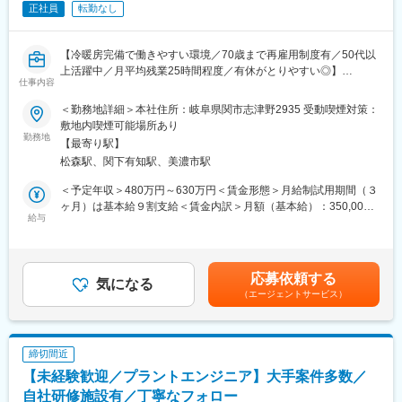
変更の範囲：会社の定める業務
正社員
転勤なし
■配属先について：
何をしたいのか、どういったスキルを身に付けたいのか、本人の
意向にしっかりと寄り添います。
【冷暖房完備で働きやすい環境／70歳まで再雇用制度有／50代以
中途採用の割合が高く、すぐに馴染むことができます。エリアご
上活躍中／月平均残業25時間程度／有休がとりやすい◎】
とでの採用となり、エリアをまたぐ転勤はありません。
仕事内容
■募集背景：
＜勤務地詳細＞本社住所：岐阜県関市志津野2935 受動喫煙対策：
■特徴：
近年の人材不足による工場内の自動化の需要はますます拡大して
敷地内喫煙可能場所あり
◎エリア確約での採用
きます。自動化や、海外需要の確保が目覚しく、事業拡大に伴
勤務地
【最寄り駅】
◎エンジニア本位のアサイン
い、技術者の増員採用を行っております。
・エンジニアの希望ありきのアサインを行っています。候補先が
松森駅、関下有知駅、美濃市駅
複数ある場合には、エンジニアが案件を選ぶ権利があります。
■業務内容：
＜予定年収＞480万円～630万円＜賃金形態＞月給制試用期間（３
・上流工程にチャレンジしたい／ヘルプデスクや運用保守の経験
産業機械の製造機器提供事業を行う当社にて、主に食品工場内の
ヶ月）は基本給９割支給＜賃金内訳＞月額（基本給）：350,000
を活かして、開発工程にステップアップしたいなど、一人ひとり
自動化設備の設計をお任せいたします。
給与
円～420,000円その他固定手当/月：6,400円＜月給＞356,400円～
のやりたかったことの実現に向けてサポートします。
過去の図面を基にお客様の要求に合う機械に仕上げていきます。
426,400円＜昇給有無＞有＜残業手当＞有＜給与補足＞※給与詳細
◎充実したサポート体制
自分の設計した機械が社内で組み立てられ完成するので、やりが
は能力・年齢・経験等を考慮の上、決定します。■昇給：年1回■
・エンジニアには必ず専任担当が付きます。定期的なヒアリング
いのある職場です。
賞与：年2回（別途、決算賞与1回）※9年連続で取得実績あり賃金
から将来のキャリアサポートまで、派遣に関する業務を手厚くサ
応募依頼する
※使用ソフト：Auto CAD ・ TopSolid
気になる
はあくまでも目安の金額であり、選考を通じて上下する可能性が
ポートします。
（エージェントサービス）
あります。月給(月額)は固定手当を含めた表記です。
・元エンジニアの技術顧問が技術面のフォローを担当。今後のキ
■働きやすい環境：
ャリアプランまでエンジニア目線でのアドバイスも行っていま
◎冷暖房完備の職場
す。
◎昼食に便利な食堂完備（食事手当あり）・休憩所あり
締切間近
◎充実した研修体制
◎育休の取得実績あり
・ベテラン講師のもと自社内で研修を実施しています。機械、電
【未経験歓迎／プラントエンジニア】大手案件多数／
◎転勤なし
気、ソフトそれぞれのカリキュラムを用意しています。
自社研修施設有／丁寧なフォロー