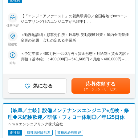
何をしたいのか、どういったスキルを身に付けたいのか、本人の
正社員
意向にしっかりと寄り添います。
中途採用の割合が高く、すぐに馴染むことができます。エリアご
【「エンジニアファースト」の就業環境◎／全国各地でnmsエン
とでの採用となり、エリアをまたぐ転勤はありません。
ジニアリング社のエンジニアが活躍中】
仕事内容
■特徴：
■業務内容：
◎エリア確約での採用
＜勤務地詳細＞顧客先住所：岐阜県 受動喫煙対策：屋内全面禁煙
水処理設備の保全業務に携わっていただきます。
◎エンジニア本位のアサイン
変更の範囲：会社の定める事業所
・エンジニアの希望ありきのアサインを行っています。候補先が
勤務地
■具体的には：
複数ある場合には、エンジニアが案件を選ぶ権利があります。
＜予定年収＞480万円～650万円＜賃金形態＞月給制＜賃金内訳＞
水処理設備の点検、検査、薬品補充、脱水汚泥処理
・上流工程にチャレンジしたい／ヘルプデスクや運用保守の経験
月額（基本給）：400,000円～541,666円＜月給＞400,000円～
を活かして、開発工程にステップアップしたいなど、一人ひとり
給与
541,666円＜昇給有無＞有＜残業手当＞有＜給与補足＞※経験・ス
■魅力：
のやりたかったことの実現に向けてサポートします。
キル等を考慮の上、当社規定により決定いたします※残業手当は全
◎インフラ系で安定性あり
◎充実したサポート体制
額支給■昇給：有（年1回／4月）■賞与：無賃金はあくまでも目安
◎資格取得にもつながる
・エンジニアには必ず専任担当が付きます。定期的なヒアリング
の金額であり、選考を通じて上下する可能性があります。月給(月
から将来のキャリアサポートまで、派遣に関する業務を手厚くサ
応募依頼する
気になる
額)は固定手当を含めた表記です。
■フォローアップ体制：
ポートします。
（エージェントサービス）
・研修：研修専門の部署ができたこともあり、充実した研修体制
・元エンジニアの技術顧問が技術面のフォローを担当。今後のキ
があります。一人ひとりに合わせて研修をカスタマイズしていま
ャリアプランまでエンジニア目線でのアドバイスも行っていま
す。
す。
【岐阜／土岐】設備メンテナンスエンジニア※点検・修
※ビジネスマナーはじめ基礎的な単語の理解、CADの操作などの
◎充実した研修体制
研修がございます。
・ベテラン講師のもと自社内で研修を実施しています。機械、電
理◆未経験歓迎／研修・フォロー体制◎／年125日休
・面談：定期的な面談を行っており、キャリアの歩み方を一緒に
気、ソフトそれぞれのカリキュラムを用意しています。
ｎｍｓエンジニアリング株式会社
考えていける環境があります。
正社員
職種未経験歓迎
業種未経験歓迎
変更の範囲：会社の定める業務