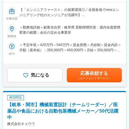
■配属先について：
何をしたいのか、どういったスキルを身に付けたいのか、本人の
【「エンジニアファースト」の就業環境◎／全国各地でnmsエン
意向にしっかりと寄り添います。
ジニアリング社のエンジニアが活躍中】
中途採用の割合が高く、すぐに馴染むことができます。エリアご
仕事内容
とでの採用となり、エリアをまたぐ転勤はありません。
■業務内容：
＜勤務地詳細＞顧客先住所：岐阜県 受動喫煙対策：屋内全面禁煙
設備のメンテナンスエンジニアとして業務に携わっていただきま
■特徴：
変更の範囲：会社の定める事業所
す。
◎エリア確約での採用
勤務地
◎エンジニア本位のアサイン
＜予定年収＞420万円～540万円＜賃金形態＞月給制＜賃金内訳＞
■具体的には：
・エンジニアの希望ありきのアサインを行っています。候補先が
月額（基本給）：350,000円～450,000円＜月給＞350,000円～
定期メンテナンス、点検、突発修理対応
複数ある場合には、エンジニアが案件を選ぶ権利があります。
給与
450,000円＜昇給有無＞有＜残業手当＞有＜給与補足＞※経験・ス
・上流工程にチャレンジしたい／ヘルプデスクや運用保守の経験
キル等を考慮の上、当社規定により決定いたします※残業手当は全
■魅力：
を活かして、開発工程にステップアップしたいなど、一人ひとり
額支給■昇給：有（年1回／4月）■賞与：無賃金はあくまでも目安
◎現場改善スキルが身につく
のやりたかったことの実現に向けてサポートします。
の金額であり、選考を通じて上下する可能性があります。月給(月
◎ゆくゆくは制御盤やPLCに触れることができる
◎充実したサポート体制
応募依頼する
気になる
額)は固定手当を含めた表記です。
◎生産技術へのキャリアアップも可能
・エンジニアには必ず専任担当が付きます。定期的なヒアリング
（エージェントサービス）
から将来のキャリアサポートまで、派遣に関する業務を手厚くサ
■フォローアップ体制：
ポートします。
・研修：研修専門の部署ができたこともあり、充実した研修体制
・元エンジニアの技術顧問が技術面のフォローを担当。今後のキ
締切間近
があります。一人ひとりに合わせて研修をカスタマイズしていま
ャリアプランまでエンジニア目線でのアドバイスも行っていま
す。
す。
【岐阜・関市】機械装置設計（チームリーダー）／医
※ビジネスマナーはじめ基礎的な単語の理解、CADの操作などの
◎充実した研修体制
薬品や食品における自動包装機械メーカー／50代活躍
研修がございます。
・ベテラン講師のもと自社内で研修を実施しています。機械、電
中
・面談：定期的な面談を行っており、キャリアの歩み方を一緒に
気、ソフトそれぞれのカリキュラムを用意しています。
株式会社キョウワ
考えていける環境があります。