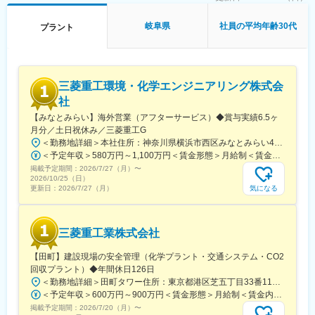
※１週間の勤務例：日勤／日勤／夜勤／夜勤／夜勤明け休／休／休
岐阜県
社員の平均年齢30代
プラント
■業務内容
空港やビル・ショッピングセンター、プラント施設(水を洗った
り・リサイクルする施設)にて、設備の点検やメンテナンスなどを
お任せします。書類作成などのオフィスワークもあり、PCスキル
を身につけながら、20代で国家資格の取得が可能です。
三菱重工環境・化学エンジニアリング株式会
社
■業界屈指の資格取得支援あり(対象：90資格)
【みなとみらい】海外営業（アフターサービス）◆賞与実績6.5ヶ
・テキスト・願書の無料配布、講座受講代無料、対策講座を受講
月分／土日祝休み／三菱重工G
中もお給料支給
＜勤務地詳細＞本社住所：神奈川県横浜市西区みなとみらい4-4-2 横浜ブルーアベニュー受動喫煙対策：屋内全面禁煙変更の範囲：会社の定める事業所
・平均70～80％の非常に高い合格率を誇る！(業界平均40～50％
＜予定年収＞580万円～1,100万円＜賃金形態＞月給制＜賃金内訳＞月額（基本給）：275,000円～490,000円その他固定手当/月：10,000円～66,400円＜月給＞285,000円～556,400円＜昇給有無＞有＜残業手当＞有＜給与補足＞※年収には想定残業代（20時間/月）を含みます。■賞与実績：2025度実績6.5ヶ月賃金はあくまでも目安の金額であり、選考を通じて上下する可能性があります。月給(月額)は固定手当を含めた表記です。
程)
掲載予定期間：
2026/7/27（月）
〜
2026/10/25（日）
■安心の研修制度
気になる
更新日：
2026/7/27（月）
◇入社2週間：オンライン全体研修
名刺交換、電話対応、メール作成方法、建設業界基礎、業務の流
れなどをゼロから学べます。
三菱重工業株式会社
◇現場配属後：4名体制でのフォロー
配属後1～2年は、先輩がマンツーマンで業務の流れやコツを教え
【田町】建設現場の安全管理（化学プラント・交通システム・CO2
ます。他３名の当社担当が「現場で不安事項はないか？」「相談
回収プラント）◆年間休日126日
したいことはないか？」などの現状不満解消や将来やりたいこと
＜勤務地詳細＞田町タワー住所：東京都港区芝五丁目33番11号 田町タワー受動喫煙対策：屋内全面禁煙変更の範囲：会社の定める事業所（リモートワーク含む）
の明確化をお手伝いするために定期的にご連絡をさせていただき
＜予定年収＞600万円～900万円＜賃金形態＞月給制＜賃金内訳＞月額（基本給）：260,000円～400,000円＜月給＞260,000円～400,000円＜昇給有無＞有＜残業手当＞有＜給与補足＞※経験・能力・年齢を考慮の上、当社規定により支給いたします。■昇給：年1回■賞与：年2回賃金はあくまでも目安の金額であり、選考を通じて上下する可能性があります。月給(月額)は固定手当を含めた表記です。
ます。人間関係からキャリアに関する相談まで幅広くご相談でき
掲載予定期間：
る担当がつきますので入社後もご安心ください！
2026/7/20（月）
〜