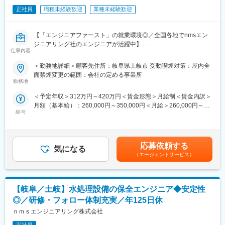
較的早期に大規模案件に携わることができ、市場価値を上げやす
変更の範囲：会社の定める業務
い環境です。もちろん、中小企業とのお取引もございますので、
正社員
職種未経験歓迎
業種未経験歓迎
スキルや希望に合った案件をご紹介することができます。
・あくまで当社が保有している案件によりますが、県外転勤をし
【「エンジニアファースト」の就業環境◎／全国各地でnmsエン
ない働き方を選ぶことができます。
ジニアリング社のエンジニアが活躍中】
仕事内容
＼当社ってどんな会社？／
■業務内容：
当社はテクノプロ・ホールディングスという連結子会社合わせて
＜勤務地詳細＞顧客先住所：岐阜県土岐市 受動喫煙対策：屋内全
生産技術担当として、ユーティリティ設備における設備、メーカ
17社で構成されているグループに所属しています。グループ全体
面禁煙変更の範囲：会社の定める事業所
ー、社内関連部署との調整業務をお任せします。
で30,041人の技術者が働いており、日本全国に229の拠点（海外
勤務地
含めて289拠点）を設置し、日本では2,915社以上の顧客に技術系
＜予定年収＞312万円～420万円＜賃金形態＞月給制＜賃金内訳＞
■魅力：
人材サービスを提供しています。当社はその中でも建設領域の顧
月額（基本給）：260,000円～350,000円＜月給＞260,000円～
・対外折衝スキルが身につきます。
客に向けてサービスを提供しております。
給与
350,000円＜昇給有無＞有＜残業手当＞有＜給与補足＞※経験・ス
・未経験歓迎／コミュニケーションスキルを活かせます。
キル等を考慮の上、当社規定により決定いたします※残業手当は全
額支給■昇給：有（年1回／4月）■賞与：無賃金はあくまでも目安
■フォローアップ体制：
変更の範囲：会社の定める業務
の金額であり、選考を通じて上下する可能性があります。月給(月
・研修：研修専門の部署ができたこともあり、充実した研修体制
応募依頼する
気になる
額)は固定手当を含めた表記です。
があります。一人ひとりに合わせて研修をカスタマイズしていま
（エージェントサービス）
す。
※ビジネスマナーはじめ基礎的な単語の理解、CADの操作などの
研修がございます。
【岐阜／土岐】水処理設備の保全エンジニア◆安定性
・面談：定期的な面談を行っており、キャリアの歩み方を一緒に
考えていける環境があります。
◎／研修・フォロー体制充実／年125日休
ｎｍｓエンジニアリング株式会社
■配属先について：