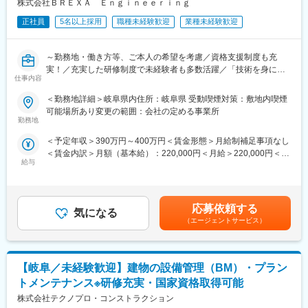
株式会社ＢＲＥＸＡ Ｅｎｇｉｎｅｅｒｉｎｇ
す。研修中にアサイン先の現場を見学していただきます。そこで
派遣社員・派遣先の双方のマッチングがなればアサインとなりま
正社員
5名以上採用
職種未経験歓迎
業種未経験歓迎
す。当社の派遣社員の稼働率は95%以上ですので、待機になるこ
とはめったにございません。万が一待機となった際には給与は全
額支給ですので、ご安心ください。また現場を巡回する労務スタ
～勤務地・働き方等、ご本人の希望を考慮／資格支援制度も充
ッフもおり、派遣社員が超過労働にならないようチェックしてお
実！／充実した研修制度で未経験者も多数活躍／「技術を身に着
仕事内容
りますので、ご安心ください。
けたい」「もっと稼ぎたい」「大きなプロジェクトに携わりた
い」等のご要望にお応えします！～
＜勤務地詳細＞岐阜県内住所：岐阜県 受動喫煙対策：敷地内喫煙
＼当社で働く魅力／
可能場所あり変更の範囲：会社の定める事業所
・無期雇用派遣社員としてご契約となるため長期的にご就労いた
■業務内容：
勤務地
だくことが可能です。
勤務エリア内の水処理施設・クリーンセンター・リサイクル施設
＜予定年収＞390万円～400万円＜賃金形態＞月給制補足事項なし
・当社の取引先は60%程度が大手企業となります。そのため、比
などにおける環境プラントにて、機械設備の『点検・監視・メン
＜賃金内訳＞月額（基本給）：220,000円＜月給＞220,000円＜昇
較的早期に大規模案件に携わることができ、市場価値を上げやす
テナンス』業務を担当頂きます。（インフラ環境での就業である
給与
給有無＞有＜残業手当＞有＜給与補足＞※研修期間補足：基本給
い環境です。もちろん、中小企業とのお取引もございますので、
ため安定性も抜群です）
180,000円■賞与：有（年2回／※正社員登用後）※経験、資格取得
スキルに合った案件をご紹介することができます。
具体的には、「運転」「保守」「点検」「管理」を行います。
のご状況により異なります。賃金はあくまでも目安の金額であ
・あくまで当社が保有している案件によりますが、県外転勤をし
・各種機械操作(クレーン操作・グリスアップ） ・モニター監視
り、選考を通じて上下する可能性があります。月給(月額)は固定手
ない働き方を選ぶことができます。
業務
応募依頼する
気になる
当を含めた表記です。
・保守保全・点検・整備業務(機械・電気・ボイラーなど)
（エージェントサービス）
＼どんな会社？／
・機材トラブル対応 ・薬剤の管理 ・報告書作成 など
テクノプロ・ホールディングスという連結子会社合わせて17社で
構成されているグループに所属しています。グループ全体で
30,041人の技術者が働いており、日本全国に229の拠点（海外含
【岐阜／未経験歓迎】建物の設備管理（BM）・プラン
【未経験だから不安だ…という方へ】
めて289拠点）を設置し、日本では2,915社以上の顧客に技術系人
当社では研修制度が豊富で、入社直後の研修だけでなく、3か月、
トメンテナンス※研修充実・国家資格取得可能
材サービスを提供しています。当社はその中でも建設領域の顧客
1年、3年と年次別でも研修を実施しています。その他、配属先の
株式会社テクノプロ・コンストラクション
に向けてサービスを提供しております。
企業様が行っている研修にも参加することができるなど、未経験