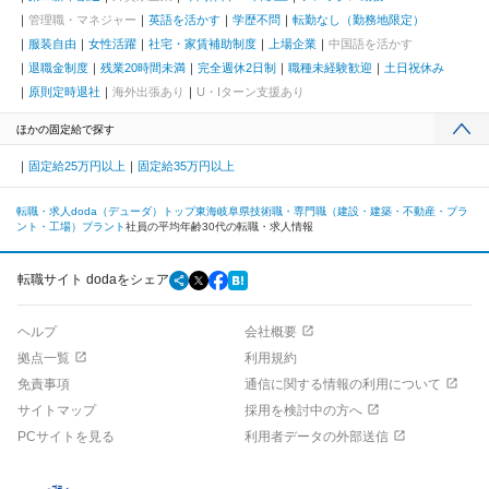
管理職・マネジャー
英語を活かす
学歴不問
転勤なし（勤務地限定）
服装自由
女性活躍
社宅・家賃補助制度
上場企業
中国語を活かす
退職金制度
残業20時間未満
完全週休2日制
職種未経験歓迎
土日祝休み
原則定時退社
海外出張あり
U・Iターン支援あり
ほかの固定給で探す
固定給25万円以上
固定給35万円以上
転職・求人doda（デューダ）トップ
東海
岐阜県
技術職・専門職（建設・建築・不動産・プラ
ント・工場）
プラント
社員の平均年齢30代の転職・求人情報
転職サイト dodaをシェア
ヘルプ
会社概要
拠点一覧
利用規約
免責事項
通信に関する情報の利用について
サイトマップ
採用を検討中の方へ
PCサイトを見る
利用者データの外部送信