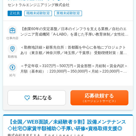
■当社の特徴：
セントラルエンジニアリング株式会社
変更の範囲：会社の定める業務
当社は、今年で創業61年目を迎えます。 事業内容は、創業時の
正社員
職種未経験歓迎
業種未経験歓迎
熱簡鍛造ボルト製造から、機械部品製造、機械装置製造と、時代
に合わせて変化と進歩をしてきました。 現在は、産業機械の製
造に対して、設計から、部品製造、機械組立てまでを一貫して対
【創業60年の安定基盤／日本のインフラを支える業務／自社のエ
応しています。
ンジニア育成機関「A-LABO」を通じた手厚い教育体制／女性社員
また、部品製造に関しては、外部のサプライヤー様を利用して、
仕事内容
の育休取得率100％／平均有休取得日数12日】
幅広い調達網を蓄積すると共に、自社では、部品管理の充実を図
り、自社開発の管理ソフトを利用し、組立前の部品集約を徹底
＜勤務地詳細＞顧客先住所：首都圏を中心に各地にプロジェクト
■仕事内容：
し、組立工程の作業効率を大幅に上げています。ベトナムにも製
あり（東京都／神奈川県／埼玉県／千葉県） 受動喫煙対策：屋内
エネルギー・石油化学・医薬品関連などの大手企業の大規模プロ
勤務地
造拠点を持ち、今後拡大するアジアの機械装置需要を狙う準備も
全面禁煙変更の範囲：会社の定める事業所
ジェクトや国際プロジェクトなど、スケールの大きなプラント建
出来ています。現在は日本製の食品包装機械を、ベトナムでアジ
＜予定年収＞310万円～500万円＜賃金形態＞月給制＜賃金内訳＞
設に携われます。
ア向け装置として、100％製造できるよう、開発設計に力を入れ
月額（基本給）：220,000円～350,000円＜月給＞220,000円～
設計から工事の施工管理まで、プラント建設に関わる業務全般が
ています。
給与
350,000円＜昇給有無＞有＜残業手当＞有＜給与補足＞※経験、ス
活躍のフィールドです。
今後、日本国内では、各業界の機械装置単体のみではなく、自動
キルを考慮して決定いたします■給与改定：年1回（8月）■賞与実
入社後は自社の研修施設で基礎知識を学んだうえで各プロジェク
化を実現するべく前後装置の需要や、ロボットの利用が高まって
績：年2回（7月･12月）賃金はあくまでも目安の金額であり、選
トに配属。
きますので、それらに対して、設計から対応してゆく為、現在の
考を通じて上下する可能性があります。月給(月額)は固定手当を含
あなたの現時点でのスキルや適性、さらに将来のキャリアプラン
応募依頼する
設計組織の拡大
気になる
めた表記です。
を考慮したプロジェクトで活躍できます。
を計画しています。
（エージェントサービス）
創業60年以上の実績から取引先は大手企業が中心のため、最先端
の現場でダイナミックなプロジェクトに参画することも可能で
す。
【全国／WEB面談／未経験者９割】設備メンテナンス
■プロジェクトの一例：
◇社宅◎家賃半額補助◇手厚い研修×資格取得支援◎
・風力、太陽光、太陽熱などクリーンエネルギー設備設計、施工
株式会社ＢＲＥＸＡ Ｅｎｇｉｎｅｅｒｉｎｇ