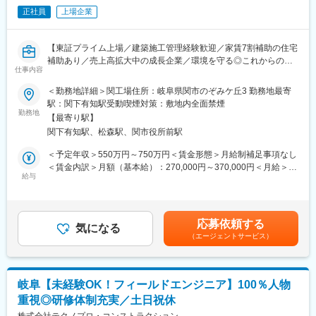
・土日祝休／年120休日
（3）資格取得支援
正社員
上場企業
※年に数回工事の際に休日出勤は発生しますがその際は振休を取得
└東京・名古屋・大阪・広島に自社教育施設を設け、国家資格
頂きます。
「施工管理士」取得に向けてサポートさせていただきます。（2か
・マイカー通勤可
月に1回程度）
【東証プライム上場／建築施工管理経験歓迎／家賃7割補助の住宅
資格取得時には資格手当を支給します。
補助あり／売上高拡大中の成長企業／環境を守る◎これからの社
■充実した福利厚生：
仕事内容
会に欠かせない貴金属のリサイクル事業】
・8年間、家賃の7割を支給する住宅補助が適用されます。※当社
■入社後のキャリア：
＜勤務地詳細＞関工場住所：岐阜県関市のぞみケ丘3 勤務地最寄
規定あり
異業種へのキャリアチェンジも可能です！ITエンジニア、CAD設
■職務内容：
駅：関下有知駅受動喫煙対策：敷地内全面禁煙
・福利厚生サービスへ加入、保養所あり
計・製造・営業職など様々な選択肢があります。
当社工場の修繕工事の工事管理をお任せします。建設工事は協力
勤務地
【最寄り駅】
会社に依頼となります。
■配属部署：
関下有知駅、松森駅、関市役所前駅
生産技術部 設備技術課 建築チーム
＜具体的な業務内容＞
＜予定年収＞550万円～750万円＜賃金形態＞月給制補足事項なし
└約32名在籍（20～40代が中心）
・工場の新設/設備導入
＜賃金内訳＞月額（基本給）：270,000円～370,000円＜月給＞
※建築、機械、電気・計装の3チーム体制。建築、機械、電気・計
└新規工場の建設計画～仕様決定・見積もり取得・導入～稼働ま
給与
270,000円～370,000円＜昇給有無＞有＜残業手当＞有＜給与補足
装の各メンバーがチームを組み、業務を行います。
で
＞予定年収はあくまでも目安の金額であり、年齢や経験に応じて
・保守・メンテナンス
規定により決定します。■昇給：年1回（4月）■賞与：年2回（6
■当社について：
└既存建屋設備の定期メンテナンスや改修、修繕、故障時の修理
月、12月）賃金はあくまでも目安の金額であり、選考を通じて上
当社は1935年創業、企業理念にある「限りある地球資源の有効活
応募依頼する
・海外現地法人の工場施設（海外出張により定期監査あり）
気になる
下する可能性があります。月給(月額)は固定手当を含めた表記で
用」を事業の根幹とし、貴金属関連事業と食品関連事業を展開し
（エージェントサービス）
└現地法人の建設工事・設備導入～試運転、定期メンテナンス
す。
ています。松田産業グループ全体の売上高は順調に拡大、売上高
3500億円を突破しております。
＜案件比率＞
新規建築:既存建屋＝1:4
岐阜【未経験OK！フィールドエンジニア】100％人物
重視◎研修体制充実／土日祝休
■働き方：
・残業時間：25h程度