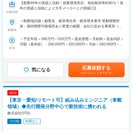
【創業49年の実績と信頼！就業環境良好、有給取得率約80％！長
■主要取引先：
年の実績と信頼により大手メーカーとの実績◎】
・株式会社デンソー／ソニーセミコンダクタソリューションズ株
仕事内容
式会社／三菱重工業株式会社／パナソニック株式会社／株式会社
バス車載機器国内No.1シェアメーカーでの組み込み開発をお任せ
ニコン／トヨタ自動車株式会社／株式会社日立ハイテク／株式会
＜勤務地詳細＞顧客先 岐阜県住所：岐阜県本巣市 受動喫煙対
いたします。
社SUBARU／株式会社デンソーテン／テルモ株式会社 など約
策：屋内喫煙可能場所あり変更の範囲：会社の定める事業所（リ
1300社
勤務地
モートワーク含む）
【業務内容】
＜予定年収＞390万円～520万円＜賃金形態＞月給制＜賃金内訳＞
運賃箱のエンベデッド系、ICカードの組み込み開発業務です。
■当社について：
月額（基本給）：260,000円～350,000円＜月給＞260,000円～
上記業務において、設計、コーディング、デバッグ、機能追加、
当社はエンジニア派遣に特化し、自動車、産業用機器、半導体、
給与
350,000円＜昇給有無＞有＜残業手当＞有＜給与補足＞■昇給：年
納品及びアフターフォローの実施。
情報通信機器などの企業に高度な技術力を提供しています。特に
1回■賞与：年2回（前年度実績2.5か月分）■通勤手当、残業手
設計開発から評価試験までのミドルレンジの製品開発を強みと
当、退職金制度あり賃金はあくまでも目安の金額であり、選考を
【使用ツール】
し、AIやIoTなどの技術革新に対応しています。
通じて上下する可能性があります。月給(月額)は固定手当を含めた
C または C++
＜教育・研修体制＞
応募依頼する
気になる
表記です。
長年構築してきた教育・研修体制により、エンジニアは常に顧客
（エージェントサービス）
【職場環境】
のニーズに応えられるよう最新技術を学び続けています。現役エ
メンバーは10名程度です。20代のエンジニアも活躍中。
ンジニアが講師を務め、実用性の高いスキル・知識を教育し、戦
オフィスワークのみですが、駅チカで通いやすい環境です。
力となる人材を育成します。さらに、コミュニケーション力や業
NEW
務推進力といった人間力も向上させ、現場のチーム力アップに貢
【その他のポイント】
献しています。
【東京・愛知/リモート可】組み込みエンジニア（車載
要件定義や基本設計は経験を積んでいただければ今後スキルアッ
領域）◆先行開発分野中心で新技術に携われる
プも可能です。
株式会社OTSL
社内には別部隊もございますので、ご本人様の希望により業務を
変更の範囲：会社の定める業務
変えてスキルアップすることも可能です。
その他
転勤なし
(別部隊ではPythonやＳＱＬでの開発業務がございます)