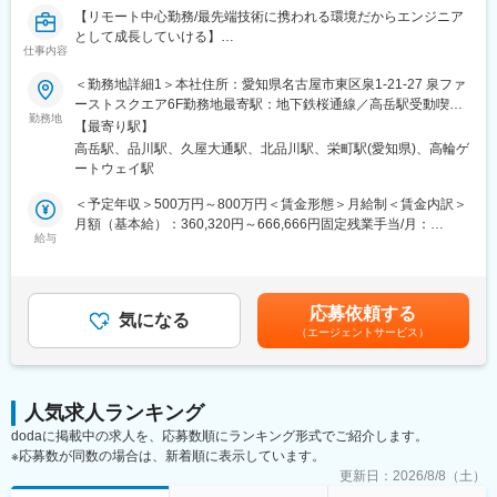
■当ポジションの魅力：
【リモート中心勤務/最先端技術に携われる環境だからエンジニア
（1）フォロー体制
として成長していける】
仕事内容
・就業開始後は、一人ひとりに営業担当および当社所属長が必ず
つきますので、きめ細やかなフォローが可能で、一人で悩むこと
■業務内容：
＜勤務地詳細1＞本社住所：愛知県名古屋市東区泉1-21-27 泉ファ
はありません。
自動運転/MaaS/EV など、大きな変革期にある車載システム領域
ーストスクエア6F勤務地最寄駅：地下鉄桜通線／高岳駅受動喫煙
・月に1回のペースを目安に面談を実施しておりますが、個人に合
の先行開発案件を中心に、顧客の本質的な課題を明らかにし構
勤務地
対策：屋内全面禁煙＜勤務地詳細2＞東京オフィス住所：東京都港
【最寄り駅】
わせて面談のペースは調整しています。
想・アーキテクチャ設計および設計・実装、評価までを一貫して
区港南 2ー4ー15 品川KS ビル 7F勤務地最寄駅：山の手線／品川
高岳駅、品川駅、久屋大通駅、北品川駅、栄町駅(愛知県)、高輪ゲ
担っていただきます。
駅受動喫煙対策：敷地内喫煙可能場所あり変更の範囲：会社の定
ートウェイ駅
（2）月報システムの導入
める事業所（リモートワーク含む）
・月に一度、web上で健康状態や仕事の負荷状況、業務内容を申
単なる仕様書通りの開発ではなく、「あるべき姿は何か」「将来
＜予定年収＞500万円～800万円＜賃金形態＞月給制＜賃金内訳＞
請していただくシステムを導入しています。
を見据えた最適解は何か」を考え、顧客に対して構想や技術選定
月額（基本給）：360,320円～666,666円固定残業手当/月：
・月報の内容次第では、すぐにサポートに入れる体制が整ってい
そのものを提案する立場でプロジェクトに参画します。
給与
56,300円～135,125円（固定残業時間20時間0分/月）超過した時
ます。
間外労働の残業手当は追加支給＜月給＞416,620円～801,791円
■業務の流れ
（一律手当を含む）＜昇給有無＞有＜残業手当＞有＜給与補足＞
（3）安心の評価制度
・顧客課題のヒアリング、背景理解
専門業務型裁量労働制（1日9時間）固定残業手当は1時間/日分で
応募依頼する
・当社は職能によるグレード制で、年間目標を設定し評価を行う
・本質的課題の定義および対策方針の検討
気になる
計算しますので、月の営業日数により変動いたします。上記は月
制度を取り入れています。
（エージェントサービス）
・システムアーキテクチャの提案
20営業日の場合の想定金額となります。賃金はあくまでも目安の
・自己評価の上に、就業先で実施するアンケートや担当者へのヒ
・設計／実装／実機またはシミュレーションによる評価
金額であり、選考を通じて上下する可能性があります。月給(月額)
アリングと、当社所属長の判断、また査定会議で評価が決定しま
・結果分析、効果検証
は固定手当を含めた表記です。
す。
・検証結果を踏まえた顧客への技術提言
人気求人ランキング
・評価基準やプロセスが明確で、がんばりがきちんと評価されま
す。
dodaに掲載中の求人を、応募数順にランキング形式でご紹介します。
車載側だけでなく、エッジ・クラウド（AWS）を含めたシステム
※応募数が同数の場合は、新着順に表示しています。
全体を視野に入れ、ネットワーク、仮想化、セキュリティ、
■企業概要：
CI/CD、AUTOSAR、Linuxなど幅広い技術を組み合わせながら課
更新日：
2026/8/8（土）
・当社は(株)富士テクノホールディングス（東証TOKYO Pro
題解決を行います。