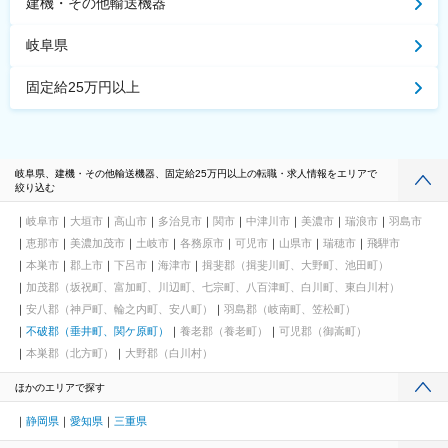
建機・その他輸送機器
岐阜県
固定給25万円以上
岐阜県、建機・その他輸送機器、固定給25万円以上の転職・求人情報をエリアで
絞り込む
岐阜市
大垣市
高山市
多治見市
関市
中津川市
美濃市
瑞浪市
羽島市
恵那市
美濃加茂市
土岐市
各務原市
可児市
山県市
瑞穂市
飛騨市
本巣市
郡上市
下呂市
海津市
揖斐郡（揖斐川町、大野町、池田町）
加茂郡（坂祝町、富加町、川辺町、七宗町、八百津町、白川町、東白川村）
安八郡（神戸町、輪之内町、安八町）
羽島郡（岐南町、笠松町）
不破郡（垂井町、関ケ原町）
養老郡（養老町）
可児郡（御嵩町）
本巣郡（北方町）
大野郡（白川村）
ほかのエリアで探す
静岡県
愛知県
三重県