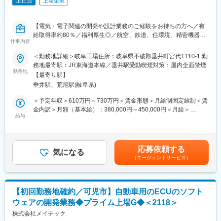
■組織構成：
正社員
上場企業
（厚生労働大臣認定「子育てサポート企業」くるみんマーク 取
チームメンバーの一人として業務を行っていただきます。
得、神奈川県認証「神奈川子育て応援団」取得 、横浜市認定「よ
こはまグッドバランス賞」取得）
【電気・電子関連の開発や設計業務のご経験をお持ちの方へ／有
■キャリアプラン：
給取得率約80％／福利厚生◎／航空、鉄道、住環境、精密機器、
研鑽してスペシャリストを目指すか、それともマネジメント技術
変更の範囲：会社の定める業務
仕事内容
油圧機器等多様な事業ポートフォリオと世界のリーディングカン
を身につけて、マネージャーを目指ことも可能です。
パニーを取引先に持ち、国内外マーケットシェアトップクラスの
＜勤務地詳細＞岐阜工場住所：岐阜県不破郡垂井町宮代1110-1 勤
製品を多数保有！】
■ミッション・やりがい：
務地最寄駅：JR東海道本線／垂井駅受動喫煙対策：屋内全面禁煙
機械系のお客様になるので、機械が好きななには魅力的な内容で
勤務地
【最寄り駅】
国内シェア100％のフライトコントロールアクチュエーションシ
す。
垂井駅、荒尾駅(岐阜県)
ステムを支える制御器開発に携わります。高い安全性と信頼性が
求められる航空機分野で、電気電子の専門性を軸に、製品開発の
■働き方の魅力：
＜予定年収＞610万円～730万円＜賃金形態＞月給制固定給制＜賃
中核を担うポジションです。
・エンジニアの年齢は20代～60代までと幅広く、また女性比率は
金内訳＞月額（基本給）：380,000円～450,000円＜月給＞
30％程度となっており、性別や年齢に関係なくエンジニアとして
給与
380,000円～450,000円＜昇給有無＞有＜残業手当＞有＜給与補足
■業務内容
活躍できる環境が整っています。
＞※上記年収は想定残業代を含み、その他手当類は別途支給■年収
航空機および関連アプリケーションに搭載されるコントローラ、
・有給消化率80％と高く、ワークライフバランス充実可能です。
例35歳（大卒）の場合：月収40万円 年収670万円賃金はあくま
モータドライバ製品の設計開発を担当します。開発テーマごとに
・お子様が小学校6年生になるまで時短勤務制度を使えて、小さい
でも目安の金額であり、選考を通じて上下する可能性がありま
応募依頼する
製品開発の取りまとめ役として、開発プロセスの進捗管理、要件
お子さんがいらっしゃる方も働きやすい環境で、育休明けの復職
気になる
す。月給(月額)は固定手当を含めた表記です。
（エージェントサービス）
に基づく設計、検証まで一連の工程に関与。新技術を活用した新
率100％です。
製品の開発・設計に加え、既存製品の保守や改良に伴う設計変更
（厚生労働大臣認定「子育てサポート企業」くるみんマーク 取
も行います。
得、神奈川県認証「神奈川子育て応援団」取得 、横浜市認定「よ
業務は機械、ソフトウェア、品質保証部門など社内関係者と連携
こはまグッドバランス賞」取得）
【初回勤務地確約／可児市】自動車用のECUのソフト
しながら進め、必要に応じて社外パートナーとも調整。V字モデル
ウェアの開発業務◆プライム上場G◆＜2118＞
に沿った開発プロセスの中で、設計・試験ドキュメントを作成
■当社について：
し、航空機に求められる機能安全や環境要求を満たす製品づくり
株式会社メイテック
当社は(株)富士テクノホールディングス（東証TOKYO Pro Market