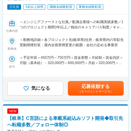
正社員
5名以上採用
職種未経験歓迎
業種未経験歓迎
～エンジニアファーストな社風／配属企業様への転職実績多数／1
つのプロジェクト期間3年以上／独自のキャリアパス制度／キャリ
仕事内容
アアップ支援・研修制度◎～
＜勤務地詳細＞各プロジェクト先(岐阜県)住所：岐阜県内の常駐先
■業務概要
受動喫煙対策：屋内全面禁煙変更の範囲：会社の定める事業所
・CANドライバ通信設計
勤務地
・暗号・セキュリティ処理
＜予定年収＞450万円～750万円＜賃金形態＞月給制＜賃金内訳＞
・ログ解析、実機デバッグ、評価項目の消化
月額（基本給）：320,000円～600,000円＜月給＞320,000円～
いずれかの業務をご担当いただきます。
給与
600,000円＜昇給有無＞有＜残業手当＞有＜給与補足＞※現職をベ
※経験、スキルに応じ幅広くお仕事を提案させていただきます
ースに希望年収を考慮の上、決定いたします。■昇給：年1回■賞
与：年2回（6月・12月）※過去実績年間2～3ヶ月分賃金はあくま
【プロジェクト例】
でも目安の金額であり、選考を通じて上下する可能性がありま
・製品自動搬送装置の組込み開発
応募依頼する
気になる
す。月給(月額)は固定手当を含めた表記です。
・NC内蔵PLCアプリケーション開発
（エージェントサービス）
・PLC制御設計
・車載ECU向けのリプロ、ダイアグ機能開発
・MATLAB/Simulinkモデルを用いた制御開発
NEW
※開発～テストまで多数有り
【岐阜】C言語による車載系組込みソフト開発◆取引先
【開発ツール例】
へ転籍多数／フォロー体制◎
・C言語