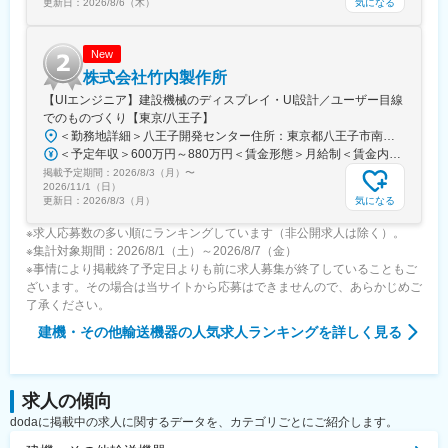
気になる
更新日：
2026/8/6（木）
変更の範囲：会社の定める業務
New
株式会社竹内製作所
【UIエンジニア】建設機械のディスプレイ・UI設計／ユーザー目線
でのものづくり【東京/八王子】
＜勤務地詳細＞八王子開発センター住所：東京都八王子市南大沢2丁目27番 受動喫煙対策：屋内全面禁煙変更の範囲：会社の定める事業所
＜予定年収＞600万円～880万円＜賃金形態＞月給制＜賃金内訳＞月額（基本給）：300,000円～390,000円その他固定手当/月：5,000円＜月給＞305,000円～395,000円＜昇給有無＞有＜残業手当＞有＜給与補足＞※上記月額給与は当該年齢における例であり、年齢、能力、実力により変わります。■前年度賞与実績6.5ヵ月■その他固定手当＝食事手当月額5,000円賃金はあくまでも目安の金額であり、選考を通じて上下する可能性があります。月給(月額)は固定手当を含めた表記です。
掲載予定期間：
2026/8/3（月）
〜
2026/11/1（日）
気になる
更新日：
2026/8/3（月）
※求人応募数の多い順にランキングしています（非公開求人は除く）。
※集計対象期間：2026/8/1（土）～2026/8/7（金）
※事情により掲載終了予定日よりも前に求人募集が終了していることもご
ざいます。その場合は当サイトから応募はできませんので、あらかじめご
了承ください。
建機・その他輸送機器
の人気求人ランキングを詳しく見る
求人の傾向
dodaに掲載中の求人に関するデータを、カテゴリごとにご紹介します。