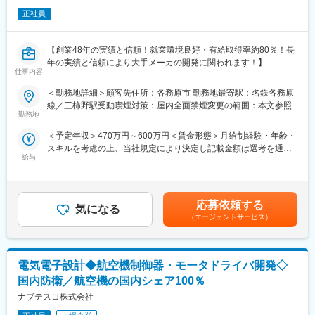
・約20名のエンジニアが、複数のチーム体制で業務を進めている
施。
現場です。経験が浅い方でも安心してスタートできるよう、OJT
正社員
【月次面談】
をはじめとした丁寧なフォロー体制を整えています。
・目標進捗の確認／キャリア相談
・入社後は、先輩エンジニアのサポートのもと、まずはOJTで基
気軽に相談できる環境が整っています。
【創業48年の実績と信頼！就業環境良好・有給取得率約80％！長
本を学び、テスト業務から徐々に業務に慣れていただきます。将
年の実績と信頼により大手メーカの開発に関われます！】
来的には、顧客との折衝や要件定義といった上流工程にもチャレ
仕事内容
■スキルアップ支援
ンジできる環境です。
【研修制度】
■業務内容：
・2、30代の若手社員も活躍中！今後さらにチームの拡大を予定
＜勤務地詳細＞顧客先住所：各務原市 勤務地最寄駅：名鉄各務原
「講義×実践×自己学習」のサイクルで成長
◇航空機、船舶に搭載するシステム開発
しているため、新たな仲間と共に成長していけるチャンスがあり
線／三柿野駅受動喫煙対策：屋内全面禁煙変更の範囲：本文参照
・OJT研修／人間力研修（論理的思考など）
◇顧客要望を設計書に記載
ます。
勤務地
◇航空機関連のソフトウェア開発
＜予定年収＞470万円～600万円＜賃金形態＞月給制経験・年齢・
■独自の評価制度（目標管理制度）
・航空機に搭載するソフトウェアのシミュレーター開発、AIを用
■スキル向上のためのバックアップについて：
スキルを考慮の上、当社規定により決定し記載金額は選考を通じ
半年ごとに個人目標を設定し、毎月面談で進捗をフォロー
いた研究、分析、システム構成の提案、顧客要望を設計書に記載
・スキルアップ支援制度多数／資格取得報奨金、資格取得受験料
給与
て上下する可能性があります。＜賃金内訳＞月額（基本給）：
達成度に応じて昇給・賞与に反映されます。
と、作業内容は多岐に渡ります。
全額補助、社外教育費補助
300,000円～380,000円＜月給＞300,000円～380,000円＜昇給有
リーダーや営業も伴走するため、目標達成しやすい環境です。
・顧客折衝から要件定義といった上流工程から、開発、保守ま
・社会人・ビジネスパーソンとしての基礎スキル向上のための年2
無＞有＜残業手当＞有＜給与補足＞■昇給：年1回■賞与：年2回
で、大規模プ
回の動画研修、階層研修
（前年度実績2.5か月分）■通勤手当、残業手当、単身赴任手当、
■資格取得支援（100種類以上対象）
ロジェクトに携わることが出来ます。
応募依頼する
気になる
住宅補助金制度、退職金制度あり賃金はあくまでも目安の金額で
・受験料／テキスト費全額負担（サブスク含む）
■働き方の魅力：
（エージェントサービス）
あり、選考を通じて上下する可能性があります。月給(月額)は固定
・Eラーニングアカウント付与
※最初はテストからスタートしていただき、その後、先輩PM、PL
・エンジニアの年齢は20代～60代までと幅広く、また女性比率は
手当を含めた表記です。
・資格取得後は手当または祝い金を支給
指導の
30％程度となっており、性別や年齢に関係なくエンジニアとして
下で仕事の進め方を覚えて頂きます。
活躍できる環境が整っています。
電気電子設計◆航空機制御器・モータドライバ開発◇
変更の範囲：会社の定める業務
【使用ツール】Ｃ＋＋
・有給消化率80％と高く、ワークライフバランス充実可能です。
【フェーズ】詳細設計～テスト
・お子様が小学校6年生になるまで時短勤務制度を使えて（使用条
国内防衛／航空機の国内シェア100％
【変更の範囲：会社の定める業務】
件：勤務１年以上）、小さいお子さんがいらっしゃる方も働きや
ナブテスコ株式会社
すい環境で、育休明けの復職率100％です。