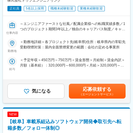
株式会社トップエンジニアリング
・C++
・C＃
正社員
5名以上採用
職種未経験歓迎
業種未経験歓迎
・MATLAB/Simulink
・AUTOSAR
・CANoe
～エンジニアファーストな社風／配属企業様への転職実績多数／1
・Java
つのプロジェクト期間3年以上／独自のキャリアパス制度／キャリ
仕事内容
・AWS
アアップ支援・研修制度◎～
・Flutter
＜勤務地詳細＞各プロジェクト先(岐阜県)住所：岐阜県内の常駐先
・Javascript
■業務概要
受動喫煙対策：屋内全面禁煙変更の範囲：会社の定める事業所
・Python
・C言語による組込みソフト開発
勤務地
・ラダー言語
・マイコン（Renesas系など）での実装
＜予定年収＞450万円～750万円＜賃金形態＞月給制＜賃金内訳＞
・オシロスコープ など
・車載ソフト開発
月額（基本給）：320,000円～600,000円＜月給＞320,000円～
いずれかの業務をご担当いただきます。
給与
600,000円＜昇給有無＞有＜残業手当＞有＜給与補足＞※現職をベ
■業務の魅力
ースに希望年収を考慮の上、決定いたします。■昇給：年1回■賞
東海エリア採用の募集です。
※経験、スキルに応じ幅広くお仕事を提案させていただきます
与：年2回（6月・12月）※過去実績年間2～3ヶ月分賃金はあくま
弊社は機械設計の技術者派遣からスタートしています。
でも目安の金額であり、選考を通じて上下する可能性がありま
会社の成り立ちから、最先端の機械設計の案件も多く寄せられ、
【プロジェクト例】
応募依頼する
気になる
す。月給(月額)は固定手当を含めた表記です。
将来性とやりがいを感じられる仕事に携わることができます。
・製品自動搬送装置の組込み開発
（エージェントサービス）
5年程度の長期案件が多く社員指導・技術研修等マネジメント経験
・NC内蔵PLCアプリケーション開発
も積む事が可能です。
・PLC制御設計
・車載ECU向けのリプロ、ダイアグ機能開発
■手厚いフォロー体制
NEW
・MATLAB/Simulinkモデルを用いた制御開発
当社では一人ひとりに専属の管理担当がつき、キャリア形成を支
※開発～テストまで多数有り
【岐阜】車載系組込みソフトウェア開発◆取引先へ転
援します。
籍多数／フォロー体制◎
【管理担当者制度】