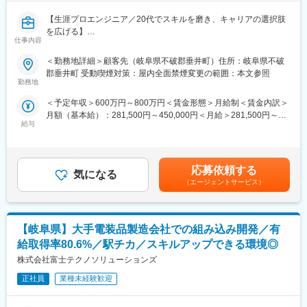
■チーム構成内当社メンバー：
【生涯プロエンジニア／20代でスキルを磨き、キャリアの選択肢
1～2人
を広げる】
仕事内容
メイテックは、エンジニアの「最初のキャリア形成」を本気で支
■主要取引先
援する会社です。
株式会社デンソー／ソニーセミコンダクタソリューションズ株式
＜勤務地詳細＞顧客先（岐阜県不破郡垂井町）住所：岐阜県不破
マネジメントに進むか、技術を極めるか。将来の選択を“20代の学
会社／三菱重工業株式会社／パナソニック株式会社／株式会社ニ
郡垂井町 受動喫煙対策：屋内全面禁煙変更の範囲：本文参照
び”で狭めないことを大切にしています。
コン／トヨタ自動車株式会社／株式会社日立ハイテク／株式会社
勤務地
■メイテックについて
SUBARU／株式会社デンソーテン／テルモ株式会社 など約1300
＜予定年収＞600万円～800万円＜賃金形態＞月給制＜賃金内訳＞
・上場企業・優良中堅企業1,300社と取引
社
月額（基本給）：281,500円～450,000円＜月給＞281,500円～
・2026年度も売上1,300億円超予定、5年連続で過去最高更新！
給与
450,000円＜昇給有無＞有＜残業手当＞有＜給与補足＞【年収UP
・毎年数十億円を研修に投資するエンジニアファーストの環境で
■当社について：
事例】◎36歳 前職:樹脂加工機メーカー 年収450万円 ⇒ 提
スキルアップ
当社はエンジニア派遣に特化し、自動車、産業用機器、半導体、
示年収674万円◎38歳 前職:技術者派遣 年収570万
情報通信機器などの企業に高度な技術力を提供しています。特に
円 ⇒ 提示年収700万円◎42歳 前職:技術者派遣 年
■具体的な職務内容：
設計開発から評価試験までのミドルレンジの製品開発を強みと
応募依頼する
気になる
収500万円 ⇒ 提示年収722万円賃金はあくまでも目安の金額で
防衛向け機体の電動アクチュエータ開発業務。本業務はフライ
し、AIやIoTなどの技術革新に対応しています。
（エージェントサービス）
あり、選考を通じて上下する可能性があります。月給(月額)は固定
ト・コントロール・アクチュエーション・システムにおける電動
＜教育・研修体制＞
手当を含めた表記です。
アクチュエーターの開発業務です。現在の油圧での制御から電動
長年構築してきた教育・研修体制により、エンジニアは常に顧客
制御へ変更した新規開発を行っていく為、各フェーズでの手戻り
のニーズに応えられるよう最新技術を学び続けています。現役エ
【岐阜県】大手電装品製造会社での組み込み開発／有
を極力少なくる為、MBD開発をメインに行っていきます。MBDソ
ンジニアが講師を務め、実用性の高いスキル・知識を教育し、戦
フト設計業務としてC言語を使用してのマイコン、FPGAへのコー
力となる人材を育成します。さらに、コミュニケーション力や業
給取得率80.6%／駅チカ／スキルアップできる環境◎
ディングが想定されます。
務推進力といった人間力も向上させ、現場のチーム力アップに貢
株式会社富士テクノソリューションズ
献しています。
■チーム構成：
正社員
業種未経験歓迎
6～10人（内当社メンバー1～2人）
変更の範囲：会社の定める業務