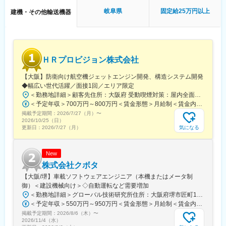
Market上場）を持株会社とする「富士テクノグループ」の中核事
岐阜県
固定給25万円以上
建機・その他輸送機器
業会社です。
■業務の魅力：
・1976年創業以来培ってきた技術力で、大手製造メーカ（産業機
最新の技術を身に着けていきながら、顧客の課題解決を行いま
械、自動車、半導体製造装置、精密機器、家電、生産設備）の開
す。仕様書に沿って開発をするのではなく、「あるべき姿」を考
発業務を支援しています。
え、顧客に構想や仕様を提案していく業務です。前例の無い、顧
客の高い要求に応えていくため、大きな達成感が得られます。
ＨＲプロビジョン株式会社
変更の範囲：会社の定める業務
■当社の魅力：
【大阪】防衛向け航空機ジェットエンジン開発、構造システム開発
◎研究開発/コンサルティングに強みがあるから最上流案件に参画
◆幅広い世代活躍／面接1回／エリア限定
可能◎
＜勤務地詳細＞顧客先住所：大阪府 受動喫煙対策：屋内全面禁煙
当社はソフトウェア開発におけるコンサルティングや研究開発分
＜予定年収＞700万円～800万円＜賃金形態＞月給制＜賃金内訳＞月額（基本給）：400,000円～600,000円＜月給＞400,000円～600,000円＜昇給有無＞有＜残業手当＞有＜給与補足＞■昇給：年1回（4月）■賞与：年2回（6月、12月）賃金はあくまでも目安の金額であり、選考を通じて上下する可能性があります。月給(月額)は固定手当を含めた表記です。
野中心にお客様先に参画しています。本ポジションもソフトウェ
掲載予定期間：
2026/7/27（月）
〜
アのコンサルティングから一貫して開発分野を受託しているポジ
2026/10/25（日）
ションとなっており、先行開発分野案件
気になる
更新日：
2026/7/27（月）
の参画となっているため、最新技術、まだ世の中に出ていない製
品開発に参画していくことが可能です。
New
◎スキルが高いエンジニアが揃っているからこそ技術を高めてい
株式会社クボタ
ける環境◎
【大阪/堺】車載ソフトウェアエンジニア（本機またはメータ制
当社のエンジニアは大手メーカーや大手SIerからOTSLに入社した
御）＜建設機械向け＞◇自動運転など需要増加
方がほとんどとなっており、技術スキルが豊富なエンジニアが多
＜勤務地詳細＞グローバル技術研究所住所：大阪府堺市匠町1番地11 グローバル技術研究所勤務地最寄駅：南海本線線／堺駅受動喫煙対策：その他（屋内・屋外喫煙可能場所あり）変更の範囲：会社の定める事業所（リモートワーク含む）
数在籍しています。
＜予定年収＞550万円～950万円＜賃金形態＞月給制＜賃金内訳＞月額（基本給）：290,000円～540,000円＜月給＞290,000円～540,000円＜昇給有無＞有＜残業手当＞有＜給与補足＞※経験やスキルを考慮の上、規定により決定■昇給：年1回（1月）■賞与：年2回（6月・12月）※業績、評価による《年収参考例》・約600万円：社会人経験5年程度／総合職・約750万円：社会人経験10年程度／総合職※残業代別途支給※経験により管理職等級へ処遇する場合あり賃金はあくまでも目安の金額であり、選考を通じて上下する可能性があります。月給(月額)は固定手当を含めた表記です。
難易度が高い環境でスキルアップ図っていきたい方におすすめの
掲載予定期間：
2026/8/6（木）
〜
環境です。
2026/11/4（水）