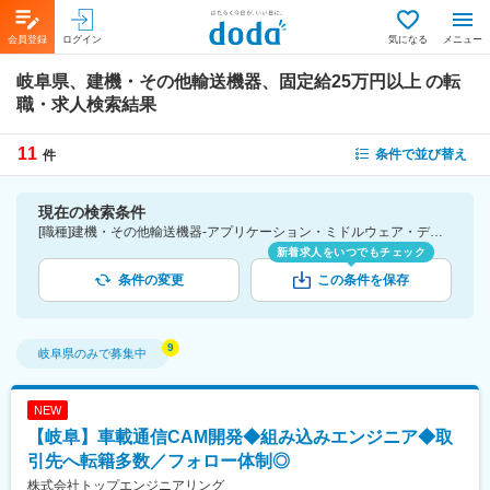
会員登録
ログイン
気になる
メニュー
岐阜県、建機・その他輸送機器、固定給25万円以上
の転
職・求人検索結果
11
条件で並び替え
件
現在の検索条件
[職種]建機・その他輸送機器-アプリケーション・ミドルウェア・デバイスドライバ・ファームウェア [勤務地]岐阜県 [詳細条件](待遇・福利厚生)固定給25万円以上
新着求人をいつでもチェック
条件の変更
この条件を保存
岐阜県
のみで募集中
NEW
【岐阜】車載通信CAM開発◆組み込みエンジニア◆取
引先へ転籍多数／フォロー体制◎
株式会社トップエンジニアリング