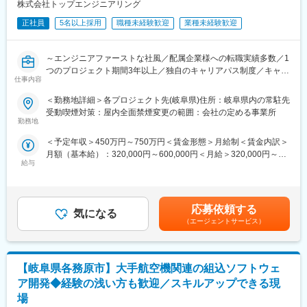
株式会社トップエンジニアリング
エンジニアごとに担当が付き、現場フォローやキャリア相談を実
【開発ツール例】
施。
・C言語
正社員
5名以上採用
職種未経験歓迎
業種未経験歓迎
【月次面談】
・C++
・目標進捗の確認／キャリア相談
・C＃
気軽に相談できる環境が整っています。
・MATLAB/Simulink
～エンジニアファーストな社風／配属企業様への転職実績多数／1
・AUTOSAR
つのプロジェクト期間3年以上／独自のキャリアパス制度／キャリ
■スキルアップ支援
仕事内容
・CANoe
アアップ支援・研修制度◎～
【研修制度】
・Java
＜勤務地詳細＞各プロジェクト先(岐阜県)住所：岐阜県内の常駐先
「講義×実践×自己学習」のサイクルで成長
・AWS
■業務概要
受動喫煙対策：屋内全面禁煙変更の範囲：会社の定める事業所
・OJT研修／人間力研修（論理的思考など）
・Flutter
・車載系組込みソフトウェア開発マイコン（Renesas系など）で
勤務地
・Javascript
の実装
■独自の評価制度（目標管理制度）
＜予定年収＞450万円～750万円＜賃金形態＞月給制＜賃金内訳＞
・Python
・ソフト要件定義書／ソフト設計書を読んで実装
半年ごとに個人目標を設定し、毎月面談で進捗をフォロー
月額（基本給）：320,000円～600,000円＜月給＞320,000円～
・ラダー言語
・車載ソフト開発
給与
達成度に応じて昇給・賞与に反映されます。
600,000円＜昇給有無＞有＜残業手当＞有＜給与補足＞※現職をベ
・オシロスコープ など
いずれかの業務をご担当いただきます。
リーダーや営業も伴走するため、目標達成しやすい環境です。
ースに希望年収を考慮の上、決定いたします。■昇給：年1回■賞
※経験、スキルに応じ幅広くお仕事を提案させていただきます
与：年2回（6月・12月）※過去実績年間2～3ヶ月分賃金はあくま
【プロジェクト例】
■資格取得支援（100種類以上対象）
でも目安の金額であり、選考を通じて上下する可能性がありま
■業務の魅力
・製品自動搬送装置の組込み開発
応募依頼する
気になる
・受験料／テキスト費全額負担（サブスク含む）
す。月給(月額)は固定手当を含めた表記です。
東海エリア採用の募集です。
・NC内蔵PLCアプリケーション開発
（エージェントサービス）
・Eラーニングアカウント付与
弊社は機械設計の技術者派遣からスタートしています。
・PLC制御設計
・資格取得後は手当または祝い金を支給
会社の成り立ちから、最先端の機械設計の案件も多く寄せられ、
・車載ECU向けのリプロ、ダイアグ機能開発
将来性とやりがいを感じられる仕事に携わることができます。
・MATLAB/Simulinkモデルを用いた制御開発
変更の範囲：会社の定める業務
5年程度の長期案件が多く社員指導・技術研修等マネジメント経験
【岐阜県各務原市】大手航空機関連の組込ソフトウェ
※開発～テストまで多数有り
も積む事が可能です。
【開発ツール例】
ア開発◆経験の浅い方も歓迎／スキルアップできる現
・C言語
場
■手厚いフォロー体制
・C++