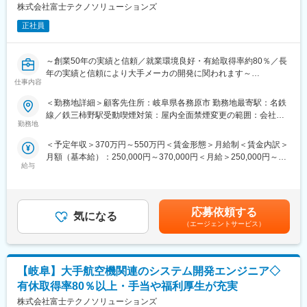
株式会社富士テクノソリューションズ
当社では一人ひとりに専属の管理担当がつき、キャリア形成を支
・C＃
援します。
・MATLAB/Simulink
正社員
【管理担当者制度】
・AUTOSAR
エンジニアごとに担当が付き、現場フォローやキャリア相談を実
・CANoe
施。
・Java
～創業50年の実績と信頼／就業環境良好・有給取得率約80％／長
【月次面談】
・AWS
年の実績と信頼により大手メーカの開発に関われます～
・目標進捗の確認／キャリア相談
仕事内容
・Flutter
気軽に相談できる環境が整っています。
・Javascript
■仕事内容：
＜勤務地詳細＞顧客先住所：岐阜県各務原市 勤務地最寄駅：名鉄
・Python
搭載システムの制御等に使用される計算機のソフトウェア（組み
線／鉄三柿野駅受動喫煙対策：屋内全面禁煙変更の範囲：会社の
■スキルアップ支援
・ラダー言語
込みソフトウェア）の設計、製造、保守をお任せいたします。
勤務地
定める事業所
【研修制度】
・オシロスコープ など
※航空機の飛行経路の設計を行うためのパッケージソフトウェアで
「講義×実践×自己学習」のサイクルで成長
＜予定年収＞370万円～550万円＜賃金形態＞月給制＜賃金内訳＞
す。
・OJT研修／人間力研修（論理的思考など）
月額（基本給）：250,000円～370,000円＜月給＞250,000円～
■業務の魅力
飛行経路設計業務における複雑な計算の多くを自動的に処理する
給与
370,000円＜昇給有無＞有＜残業手当＞有＜給与補足＞※経験・年
東海エリア採用の募集です。
機能を実装します。
■独自の評価制度（目標管理制度）
齢・スキルを考慮の上、選考を通じて当社規定により決定しま
弊社は機械設計の技術者派遣からスタートしています。
その他に航空機の操作パネル等の開発も携わることが出来ます。
半年ごとに個人目標を設定し、毎月面談で進捗をフォロー
す。■昇給：年1回■賞与：年2回■通勤手当、残業手当、退職金制
会社の成り立ちから、最先端の機械設計の案件も多く寄せられ、
達成度に応じて昇給・賞与に反映されます。
度あり賃金はあくまでも目安の金額であり、選考を通じて上下す
将来性とやりがいを感じられる仕事に携わることができます。
■工程：
応募依頼する
気になる
リーダーや営業も伴走するため、目標達成しやすい環境です。
る可能性があります。月給(月額)は固定手当を含めた表記です。
5年程度の長期案件が多く社員指導・技術研修等マネジメント経験
仕様調整、設計、コーディング、デバッグ、機能確認、納品及び
（エージェントサービス）
も積む事が可能です。
アフターフォローの実施
■資格取得支援（100種類以上対象）
・受験料／テキスト費全額負担（サブスク含む）
■手厚いフォロー体制
■使用言語：
・Eラーニングアカウント付与
当社では一人ひとりに専属の管理担当がつき、キャリア形成を支
【岐阜】大手航空機関連のシステム開発エンジニア◇
・CまたはC++
・資格取得後は手当または祝い金を支給
援します。
有休取得率80％以上・手当や福利厚生が充実
【管理担当者制度】
■職場環境：
株式会社富士テクノソリューションズ
変更の範囲：会社の定める業務
エンジニアごとに担当が付き、現場フォローやキャリア相談を実