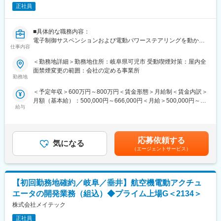
を実現します。電気電子設計の知見を活かし、課題を整理しなが
上場）を持株会社とする「富士テクノグループ」の中核事業会社
正社員
ら粘り強く品質を作り込む姿勢が期待されます。
です。
1976年創業以来培ってきた技術力で、大手製造メーカ（産業機
■業務の魅力
械・自動車・半導体製造装置・精密機器・家電・生産設備）の開
■具体的な職務内容：
・国内シェア100％を誇るフライトコントロール関連製品の制御
発業務を支援しています
電子制御サスペンションおよび電動パワーステアリングを動かす
器開発に関われる
仕事内容
為のソフトウェア開発業務です。ユーザーが求める機能をどの様
・航空機特有の高い安全性・信頼性要求と開発プロセスを実務で
変更の範囲：本文参照
に実現するか等、実機を評価しながら、必要な機能をソフトウェ
＜勤務地詳細＞勤務地住所：岐阜県可児市 受動喫煙対策：屋内全
習得できる
アの観点から実現して頂きます。
面禁煙変更の範囲：会社の定める事業所
・責任と裁量を持ち、関係者を巻き込みながら開発を推進できる
勤務地
■魅力ポイント（得られる経験・スキル、今後の成長イメージ（製
■働く環境
＜予定年収＞600万円～800万円＜賃金形態＞月給制＜賃金内訳＞
品、技術への広がり、チーム構成）など）：
チームで協力しながら業務を進める風土があり、上司や同僚に相
月額（基本給）：500,000円～666,000円＜月給＞500,000円～
長い業務期間の中で、必要な技術を学ぶ事が可能です。
談しやすい雰囲気です。20名程度のグループに所属し、幅広い年
給与
666,000円＜昇給有無＞有＜残業手当＞有＜給与補足＞【年収ア
カーメーカからの要求仕様を基に、どの様に機能を実現するか
代のメンバーが在籍しています。
ップ事例】◎36歳 前職:樹脂加工機メーカー 年収450万円
等、クリエイティブな事を求められます。
⇒ 提示年収674万円◎38歳 前職:技術者派遣 年収
■働き方
570万円 ⇒ 提示年収700万円◎42歳 前職:技術者派
■チーム構成：
応募依頼する
・月平均残業時間は20時間程度
気になる
遣 年収500万円 ⇒ 提示年収722万円賃金はあくまで
・6～10人
（エージェントサービス）
・フレックス制度あり
も目安の金額であり、選考を通じて上下する可能性があります。
・有給休暇取得率約80％
月給(月額)は固定手当を含めた表記です。
■チーム構成内当社メンバー：
・3～5人
■キャリアパス
【初回勤務地確約／岐阜／垂井】航空機電動アクチュ
各開発案件で経験を積み、将来的にはプロジェクトリーダーとし
■拠点：
エータの開発業務（組込）◆プライム上場G＜2134＞
て案件を牽引。その後、複数プロジェクトを束ねるグループリー
・岐阜
株式会社メイテック
ダーとしての成長が期待されています。
■分野：
正社員