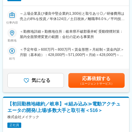
■企業魅力
・MS
航空機分野を中心に、高い信頼性が求められる製品を長年にわた
り提供。技術力を重視し、専門性を発揮しながら腰を据えて取り
～上場企業及び優良中堅企業約1,300社と取引あり◎／研修費用は
■主要取引先
組める環境があります。
売上の8%を投資／年休124日／土日祝休／離職率6.0％／平均技術
株式会社デンソー／ソニーセミコンダクタソリューションズ株式
仕事内容
単価はトップクラス／大手取引多数／WEB面接実施可～
会社／三菱重工業株式会社／パナソニック株式会社／株式会社ニ
コン／トヨタ自動車株式会社／株式会社日立ハイテク／株式会社
＜勤務地詳細＞勤務地住所：岐阜県不破郡垂井町 受動喫煙対策：
■具体的な職務内容：
SUBARU／株式会社デンソーテン／テルモ株式会社 など約1300
屋内全面禁煙変更の範囲：会社の定める事業所
防衛用航空機に搭載される電動アクチュエーターの開発業務で
社
勤務地
す。フライト・コントロール・アクチュエーション・システムに
＜予定年収＞600万円～800万円＜賃金形態＞月給制＜賃金内訳＞
おいて、油圧制御から電動制御への移行に伴う新製品の開発を担
■当社について：
月額（基本給）：428,000円～571,000円＜月給＞428,000円～
当。各部品ごとに設計・解析・試験など、量産直前までの工程を
当社はエンジニア派遣に特化し、自動車、産業用機器、半導体、
給与
571,000円＜昇給有無＞有＜残業手当＞有＜給与補足＞【年収ア
一貫して対応いただきます。
情報通信機器などの企業に高度な技術力を提供しています。特に
ップ事例】◎36歳 前職:樹脂加工機メーカー 年収450万円
設計開発から評価試験までのミドルレンジの製品開発を強みと
⇒ 提示年収674万円◎38歳 前職:技術者派遣 年収
■魅力ポイント：
し、AIやIoTなどの技術革新に対応しています。
570万円 ⇒ 提示年収700万円◎42歳 前職:技術者派
今後、同社では航空宇宙のみならず様々な業界からの受注増加が
＜教育・研修体制＞
応募依頼する
気になる
遣 年収500万円 ⇒ 提示年収722万円賃金はあくまで
予測されており、複数の業界の業務経験を積むことが期待されて
長年構築してきた教育・研修体制により、エンジニアは常に顧客
（エージェントサービス）
も目安の金額であり、選考を通じて上下する可能性があります。
おります。
のニーズに応えられるよう最新技術を学び続けています。現役エ
月給(月額)は固定手当を含めた表記です。
■顧客から当社への期待：
ンジニアが講師を務め、実用性の高いスキル・知識を教育し、戦
国内外向けのモデル開発において、先進技術開発で製品化を推進
力となる人材を育成します。さらに、コミュニケーション力や業
【初回勤務地確約／岐阜】≪組み込み≫電動アクチュ
し、設計主担当しての活躍を期待され、最先端の技術力向上を身
務推進力といった人間力も向上させ、現場のチーム力アップに貢
に付けるキャリアアップに取組めます。
献しています。
エータの開発/上場/多数大手と取引有＜516＞
株式会社メイテック
■チーム構成：
変更の範囲：会社の定める業務
6～10人
正社員