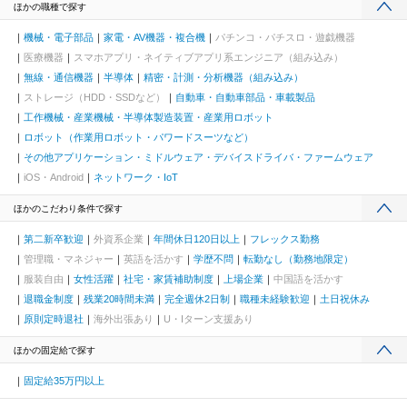
ほかの職種で探す
機械・電子部品
家電・AV機器・複合機
パチンコ・パチスロ・遊戯機器
医療機器
スマホアプリ・ネイティブアプリ系エンジニア（組み込み）
無線・通信機器
半導体
精密・計測・分析機器（組み込み）
ストレージ（HDD・SSDなど）
自動車・自動車部品・車載製品
工作機械・産業機械・半導体製造装置・産業用ロボット
ロボット（作業用ロボット・パワードスーツなど）
その他アプリケーション・ミドルウェア・デバイスドライバ・ファームウェア
iOS・Android
ネットワーク・IoT
ほかのこだわり条件で探す
第二新卒歓迎
外資系企業
年間休日120日以上
フレックス勤務
管理職・マネジャー
英語を活かす
学歴不問
転勤なし（勤務地限定）
服装自由
女性活躍
社宅・家賃補助制度
上場企業
中国語を活かす
退職金制度
残業20時間未満
完全週休2日制
職種未経験歓迎
土日祝休み
原則定時退社
海外出張あり
U・Iターン支援あり
ほかの固定給で探す
固定給35万円以上