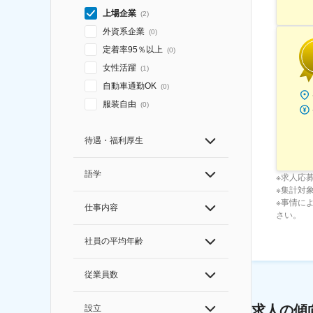
上場企業
(
2
)
外資系企業
(
0
)
定着率95％以上
(
0
)
女性活躍
(
1
)
自動車通勤OK
(
0
)
服装自由
(
0
)
待遇・福利厚生
語学
※求人応
※集計対象期
※事情に
仕事内容
さい。
社員の平均年齢
従業員数
求人の傾
設立