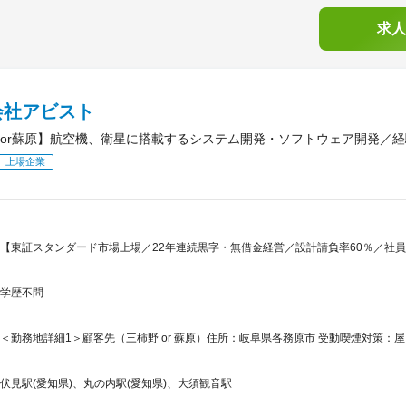
求人
会社アビスト
or蘇原】航空機、衛星に搭載するシステム開発・ソフトウェア開発／
上場企業
【東証スタンダード市場上場／22年連続黒字・無借金経営／設計請負率60％／社
学歴不問
＜勤務地詳細1＞顧客先（三柿野 or 蘇原）住所：岐阜県各務原市 受動喫煙対策：屋
伏見駅(愛知県)、丸の内駅(愛知県)、大須観音駅