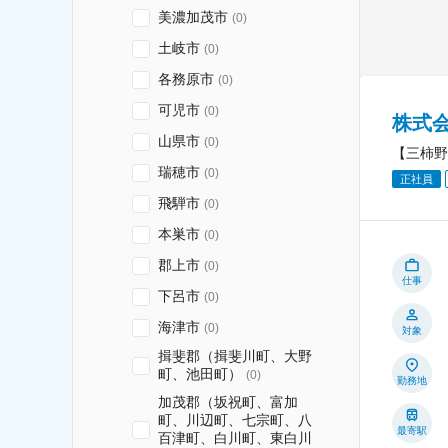
美濃加茂市
(
0
)
土岐市
(
0
)
各務原市
(
0
)
可児市
(
0
)
株式
山県市
(
0
)
【三柿野
瑞穂市
(
0
)
正社員
飛騨市
(
0
)
本巣市
(
0
)
郡上市
(
0
)
仕事
下呂市
(
0
)
海津市
(
0
)
対象
揖斐郡（揖斐川町、大野
町、池田町）
(
0
)
勤務地
加茂郡（坂祝町、富加
町、川辺町、七宗町、八
最寄駅
百津町、白川町、東白川