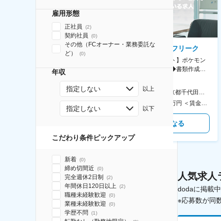
雇用形態
正社員
(
2
)
契約社員
(
0
)
その他（FCオーナー・業務委託な
AGC株式会社
株式会社ゲームフリーク
ど）
(
0
)
【横浜※一般職/転勤なし】庶
【庶務アシスタント】ポケモン
務・事務担当～開発部材の発注
シリーズ開発企業◆書類作成・
年収
やDXに向けたシステム利用等～
データ入力など◆年休126日・
食事補助あり◎
指定しない
以上
AGC横浜テクニカルセンター 住所：神奈川県横浜市鶴見区末広町1-1 勤務地最寄駅：JR線／弁天橋駅 受動喫煙対策：敷地内喫煙可能場所あり 変更の範囲：無
本社 住所：東京都千代田区神田錦町2-2-1 KANDASQUARE 受動喫煙対策：屋内全面禁煙 変更の範囲：会社の定める事業所
400万円～550万円 ＜賃金形態＞ 月給制 固定給＋業績給 ＜賃金内訳＞ 月額（基本給）：230,000円～280,000円 ＜月給＞ 230,000円～280,000円 ＜昇給有無＞ 有 ＜残業手当＞ 有 ＜給与補足＞ ※上記はあくまで最低保証額です。実際にはこれまでの経験やスキルを考慮の上、決定します。 年収には残業代は含めておりません。 ■昇給：年1回 ■賞与：年2回 賃金はあくまでも目安の金額であり、選考を通じて上下する可能性があります。 月給(月額)は固定手当を含めた表記です。
350万円～500万円 ＜賃金形態＞ 月給制 ＜賃金内訳＞ 月額（基本給）：215,000円～307,000円 固定残業手当/月：76,700円～110,000円（固定残業時間45時間0分/月） 超過した時間外労働の残業手当は追加支給 ＜月給＞ 291,700円～417,000円（一律手当を含む） ＜昇給有無＞ 有 ＜残業手当＞ 有 ＜給与補足＞ ※経験・能力を考慮の上、年齢に関わりなく当社規定により優遇します。 賃金はあくまでも目安の金額であり、選考を通じて上下する可能性があります。 月給(月額)は固定手当を含めた表記です。
指定しない
以下
気になる
気になる
こだわり条件ピックアップ
新着
(
0
)
締め切間近
(
0
)
人気求人
完全週休2日制
(
2
)
年間休日120日以上
(
2
)
dodaに掲
職種未経験歓迎
(
0
)
※応募数が同
業種未経験歓迎
(
0
)
学歴不問
(
1
)