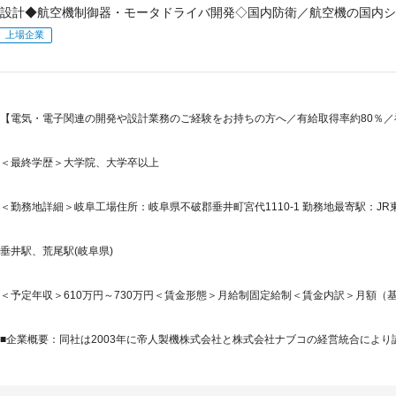
設計◆航空機制御器・モータドライバ開発◇国内防衛／航空機の国内シェ
上場企業
【電気・電子関連の開発や設計業務のご経験をお持ちの方へ／有給取得率約80％
＜最終学歴＞大学院、大学卒以上
＜勤務地詳細＞岐阜工場住所：岐阜県不破郡垂井町宮代1110-1 勤務地最寄駅：JR
垂井駅、荒尾駅(岐阜県)
＜予定年収＞610万円～730万円＜賃金形態＞月給制固定給制＜賃金内訳＞月額（基本給）：
■企業概要：同社は2003年に帝人製機株式会社と株式会社ナブコの経営統合により誕