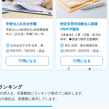
学校法人白百合学園
特定非営利活動法人国連
UNHCR協会
学校法人の経理担当※科研費業務
中心◇正社員／実働7.5h／年休
【表参道】人事（労務・給与社
130日／1881年創立の伝統女子
保等）◆国連の難民支援機関の
大学
活動を支える日本公式支援窓口
白百合女子大学 住所：東京都調布市緑ヶ丘1-25 勤務地最寄駅：京王線／仙川駅 受動喫煙対策：屋内全面禁煙 変更の範囲：会社の定める事業所
本社 住所：東京都港区南青山6-10-11 ウェスレーセンター3F 勤務地最寄駅：地下鉄各線／表参道駅 受動喫煙対策：屋内全面禁煙 変更の範囲：会社の定める事業所（リモートワーク含む）
◆正職員登用前提
500万円～700万円 ＜賃金形態＞ 月給制 ＜賃金内訳＞ 月額（基本給）：280,000円～430,000円 ＜月給＞ 280,000円～430,000円 ＜昇給有無＞ 有 ＜残業手当＞ 有 ＜給与補足＞ ※年齢・過去の経験に基づき、本学規定に合わせ決定 【残業手当】有 /残業時間に応じて全額支給（※想定年収に含む） 【各種手当】扶養手当/住宅手当/通勤手当 等 【賞与】年2回（6月、12月） 【昇給】年1回（4月） 賃金はあくまでも目安の金額であり、選考を通じて上下する可能性があります。 月給(月額)は固定手当を含めた表記です。
450万円～550万円 ＜賃金形態＞ 月給制 ＜賃金内訳＞ 月額（基本給）：340,000円～420,000円 ＜月給＞ 340,000円～420,000円 ＜昇給有無＞ 有 ＜残業手当＞ 有 ＜給与補足＞ ※能力・経験によって決定します。 ■賞与あり（業績評価に応じて支給） 賃金はあくまでも目安の金額であり、選考を通じて上下する可能性があります。 月給(月額)は固定手当を含めた表記です。
気になる
気になる
ランキング
載中の求人を、応募数順にランキング形式でご紹介します。
数の場合は、新着順に表示しています。