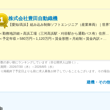
株式会社豊田自動織機
【愛知/高浜】組み込み制御ソフトエンジニア（産業車両）｜世界
＜勤務地詳細＞高浜工場（三河高浜駅・刈谷駅から通勤バス有）住所：愛知県高浜市豊田町2丁目1番地1 勤務地最寄駅：名古屋鉄道三河線／三河高浜駅受動喫煙対策：屋内全面禁煙変更の範囲：会社の定める事業所（リモートワーク含む）
＜予定年収＞580万円～1,120万円＜賃金形態＞月給制＜賃金内訳＞月額（基本給）：280,000円～480,000円＜月給＞280,000円～480,000円＜昇給有無＞有＜残業手当＞有＜給与補足＞昇給：年1回（4月）賞与：年2回（7月、12月）＜モデル年収＞・30歳：670万円（賞与・家族手当含む、残業代含まず）・34歳：830万円（賞与・家族手当含む、残業代含まず）・41歳（管理職）：1,350万円（賞与含む）※あくまでも目安であり、能力・会社業績により変動賃金はあくまでも目安の金額であり、選考を通じて上下する可能性があります。月給(月額)は固定手当を含めた表記です。
募数の多い順にランキングしています（非公開求人は除く）。
間：2026/7/30（木）～2026/8/5（水）
より掲載終了予定日よりも前に求人募集が終了していることもございます。その場合
建機・その
向