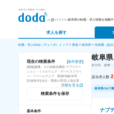
岐阜県の転職・求人情報を掲載中
求人を探す
詳細条件から探す
エージェ
転職・求人doda（デューダ）トップ
東海
岐阜県
技術職（組み
岐阜県
新着求人から探す
スカウト
[
]
現在の検索条件
条件変更
岐阜県、建機・
[職種]建機・その他輸送機器-アプリケー
求人特集から探す
パートナ
ション・ミドルウェア・デバイスドライ
2
バ・ファームウェア [勤務地]岐阜県
該当求人数
[詳細条件](会社・職場の環境)上場企業
詳細を見る
岐阜県のみで
検索条件を保存
ナブ
基本条件