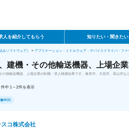
求人を紹介してもらう
知りたい・聞きたい
ントサービス
転職ノウハウ
込みソフトウェア）
アプリケーション・ミドルウェア・デバイスドライバ・ファ
、建機・その他輸送機器、上場企業
サービス
データで見る転職
その他輸送機器、上場企業の転職・求人検索結果です。岐阜市、大垣市、高山市な
ーエージェントサービス
コラム・インタビュー
件中
1～2
件
を表示
転職Q&A
(
1
)
募集中
テスコ株式会社