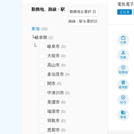
電気電子
勤務地、路線・駅
勤務地を選択
正社員
路線・駅を選択
東海
(
16
)
岐阜県
(
2
)
仕事
岐阜市
(
0
)
大垣市
(
0
)
対象
高山市
(
0
)
勤務地
多治見市
(
0
)
関市
(
0
)
最寄駅
中津川市
(
0
)
美濃市
(
0
)
給与
瑞浪市
(
0
)
事業
羽島市
(
0
)
恵那市
(
0
)