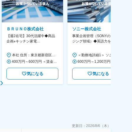
ＢＲＵＮＯ株式会社
ソニー株式会社
【週2在宅】30代活躍中◆商品
事業企画管理（SONYのイメー
企画※キッチン家電
ジング領域）◆英語力を活か
◆「BRUNO」新商品の企画／企
す/CFO管轄＃SECCFO0027
画～調達／働き方◎
本社 住所：東京都新宿区西新宿6丁目22-1 新宿スクエアタワー B1階 勤務地最寄駅：東京メトロ丸ノ内線／西新宿駅 受動喫煙対策：屋内全面禁煙 変更の範囲：会社の定める事業所（リモートワーク含む）
＜勤務地詳細1＞ ソニー株式会社 住所：神奈川県横浜市西区みなとみらい5-1-1 受動喫煙対策：屋内全面禁煙 ＜勤務地詳細2＞ ソニーシティ大崎 住所：東京都品川区大崎2-10-1 勤務地最寄駅：JR線／大崎駅 受動喫煙対策：屋内全面禁煙 変更の範囲：会社の定める事業所（リモートワーク含む）
400万円～600万円 ＜賃金形態＞ 月給制 経験・能力を考慮の上、優遇いたします。 ＜賃金内訳＞ 月額（基本給）：300,000円～450,000円 ＜月給＞ 300,000円～450,000円 ＜昇給有無＞ 有 ＜残業手当＞ 有 ＜給与補足＞ ・賞与実績：年2回 ・昇給：年1回 ※半年毎に評価を行い、評価が高ければ年齢に関係なく昇給・昇格していきます。創造性の高い人・新しいことにチャレンジした人が高い評価を得られます。 賃金はあくまでも目安の金額であり、選考を通じて上下する可能性があります。 月給(月額)は固定手当を含めた表記です。
600万円～1,200万円 ＜賃金形態＞ 月給制 ＜賃金内訳＞ 月額（基本給）：350,000円～500,000円 ＜月給＞ 350,000円～500,000円 ＜昇給有無＞ 有 ＜残業手当＞ 有 ＜給与補足＞ ※年収は経験や能力を考慮の上、当社規定により決定します。 賃金はあくまでも目安の金額であり、選考を通じて上下する可能性があります。 月給(月額)は固定手当を含めた表記です。
気になる
気になる
更新日：
2026/8/6（木）