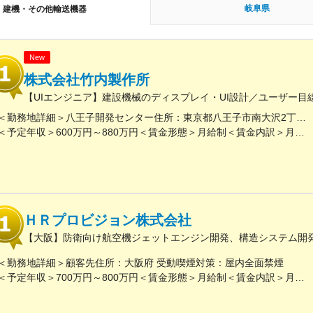
岐阜県
建機・その他輸送機器
New
株式会社竹内製作所
【UIエンジニア】建設機械のディスプレイ・UI設計／ユーザー目
＜勤務地詳細＞八王子開発センター住所：東京都八王子市南大沢2丁目27番 受動喫煙対策：屋内全面禁煙変更の範囲：会社の定める事業所
＜予定年収＞600万円～880万円＜賃金形態＞月給制＜賃金内訳＞月額（基本給）：300,000円～390,000円その他固定手当/月：5,000円＜月給＞305,000円～395,000円＜昇給有無＞有＜残業手当＞有＜給与補足＞※上記月額給与は当該年齢における例であり、年齢、能力、実力により変わります。■前年度賞与実績6.5ヵ月■その他固定手当＝食事手当月額5,000円賃金はあくまでも目安の金額であり、選考を通じて上下する可能性があります。月給(月額)は固定手当を含めた表記です。
ＨＲプロビジョン株式会社
【大阪】防衛向け航空機ジェットエンジン開発、構造システム開
＜勤務地詳細＞顧客先住所：大阪府 受動喫煙対策：屋内全面禁煙
＜予定年収＞700万円～800万円＜賃金形態＞月給制＜賃金内訳＞月額（基本給）：400,000円～600,000円＜月給＞400,000円～600,000円＜昇給有無＞有＜残業手当＞有＜給与補足＞■昇給：年1回（4月）■賞与：年2回（6月、12月）賃金はあくまでも目安の金額であり、選考を通じて上下する可能性があります。月給(月額)は固定手当を含めた表記です。