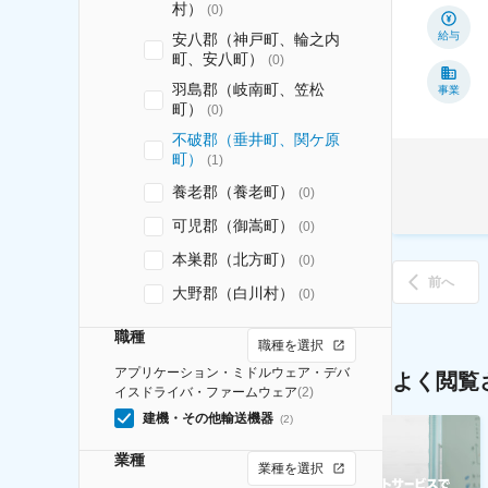
村）
(
0
)
給与
安八郡（神戸町、輪之内
町、安八町）
(
0
)
羽島郡（岐南町、笠松
事業
町）
(
0
)
不破郡（垂井町、関ケ原
町）
(
1
)
養老郡（養老町）
(
0
)
可児郡（御嵩町）
(
0
)
本巣郡（北方町）
(
0
)
前へ
大野郡（白川村）
(
0
)
職種
職種を選択
アプリケーション・ミドルウェア・デバ
よく閲覧
イスドライバ・ファームウェア
(
2
)
建機・その他輸送機器
(
2
)
業種
業種を選択