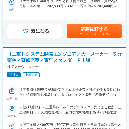
＜予定年収＞360万円～560万円＜賃金形態＞月給制＜賃金内訳＞
工場やプラントなど大型産業用設備を対象としたFA(ファクトリー
・充実の福利厚生
月額（基本給）：202,600円～302,000円＜月給＞202,600円～
オートメーション)、PA（プロセスオートメーション）、BA(ビル
資格取得支援・手当あり、寮・社宅・住宅手当あり、U・Iターン
給与
302,000円＜昇給有無＞有＜残業手当＞有＜給与補足＞※上記はあ
オートメーション)の各種制御装置、制御システム、また各種応用
支援ありなど
くまで想定年収であり、ご選考を通じて最終的に決定いたしま
システムの開発
す。■昇給：年1回(7月)■賞与：年1回(夏季)※制度設計上の標準：
※ゆくゆくは上記業務を全て担当いただきます。
変更の範囲：会社の定める業務
約4.7ヶ月分（個人評価＋業績連動による）※業績賞与の支給あり
応募依頼する
※扱う案件のほとんどは外部のお客様になります。
気になる
賃金はあくまでも目安の金額であり、選考を通じて上下する可能
（エージェントサービス）
性があります。月給(月額)は固定手当を含めた表記です。
＜取引先例＞
大手飲食品メーカー、電子部品メーカーなど
【三重】システム開発エンジニア／大手メーカー・Sier
■研修・育成体制等について：
案件／研修充実／東証スタンダード上場
社内に技術研修センターがあるなど、万全の教育体制が整ってい
ます。新人の場合1年～1年半近く導入研修をします。講習費用や
株式会社ウイルテック
試験料の会社負担はもちろん取得による祝儀もあり、全社員が成
正社員
上場企業
長出来る環境が整っています。
OJT制度：新入社員が早期に即戦力として活躍できるよう、上司
や先輩社員がマンツーマンで指導を行いサポート体制を取ってい
【主要取引先90％が東証プライム上場企業／独占案件＆長期にわ
ます。
たり信頼関係を構築しているプロジェクト多数／希望分野での配
仕事内容
属率100％／エンジニアのキャリアアップ支援に注力／年間休日
■就業環境について:
122日・プライベート重視の働き方◎】
＜勤務地詳細1＞三重県四日市市のプロジェクト先による住所：三
残業月平均20時間程度（月や案件により変動あり）
■職務内容
重県四日市市 受動喫煙対策：屋内喫煙可能場所あり＜勤務地詳細
残業が少ない背景として、三菱ケミカルグループ全体で残業時間
大手メーカーやSierからの案件において、要件定義～設計～開発
勤務地
2＞三重県津市のプロジェクト先による住所：三重県津市 受動喫
を抑制する方針である事や、土日休み前提で工期を組んでいる
～テストまでPM／PL含め、ご経験に応じて希望に沿ったプロジ
煙対策：屋内喫煙可能場所あり＜勤務地詳細3＞三重県鈴鹿市のプ
事、月~金で完結する工事がほとんどである点に加えて、勤怠管理
＜予定年収＞400万円～700万円＜賃金形態＞日給月給制＜賃金内
ェクトにご参画いただけます。IT事業へ投資を強化し自社開発案
ロジェクト先による住所：三重県鈴鹿市 受動喫煙対策：屋内喫煙
の徹底（PCログがとられる→残業は１分単位で支給）やノー残業