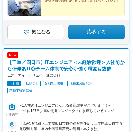
老舗企業の安定性が、長く働ける環境をつくっています
気になる
応募する
NEW
【三重／四日市】ITエンジニア＜未経験歓迎＞入社前か
ら研修あり◎チーム体制で安心◇働く環境も抜群
エス・アイ・クリエイト株式会社
正社員
転勤なし
5名以上採用
職種未経験歓迎
業種未経験歓迎
<1人前のITエンジニアになれる教育環境がございます！>
～年休127日／国の開発プロジェクトに参画しているエンジニア
仕事内容
リングカンパニー／取引先は大手企業メインで、法令・コンプラ
イアンスが守られた環境で働くことが可能／残業時間約10～20h
＜勤務地詳細＞三重県四日市市の顧客先住所：三重県四日市市 受
と労働時間管理も◎／長期開発案件メイン◎／提案力やマネジメ
動喫煙対策：屋内全面禁煙変更の範囲：本文参照