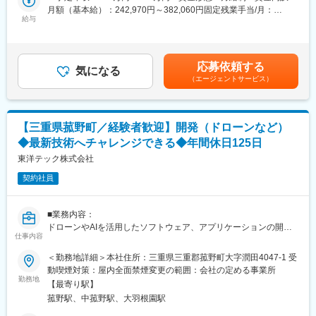
で、「働きやすい環境」を実現しています。
月額（基本給）：242,970円～382,060円固定残業手当/月：
■募集背景：
・技術力向上の為の研修時間も勤務時間として給与支給の対象と
給与
36,500円～57,400円（固定残業時間19時間0分/月）超過した時間
『Gaia Cloud』は、クラウド化とAI技術の導入により、今まさに
なります。
外労働の残業手当は追加支給＜月給＞279,470円～439,460円（一
第二の創業期とも言える変革期を迎えています。これまでは開発
・マンツーマンによる研修に関して
律手当を含む）＜昇給有無＞有＜残業手当＞有＜給与補足＞※目標
者が兼務していた部分も多い品質確保を、専門チームとしてより
研修は4,500本の研修コンテンツもありますが、注力しているのは
管理制度を取り入れており、人事評価の結果で給与が変動しま
応募依頼する
強固なものにするため、「テストの視点からプロダクトをより良
エンジニアの経験や得意不得意に合わせたマンツーマンによる対
気になる
す。■昇給：年1回■賞与：年2回（直近実績計6.3ヶ月／実績や業
（エージェントサービス）
くしたい」という意欲を持つ方を募集します。
面研修です。実務で活かせる技術力向上には複数人の講座よりエ
績によりプラスα）賃金はあくまでも目安の金額であり、選考を通
ンジニア個人に向けた研修を行い、通常より早いキャリアアップ
じて上下する可能性があります。月給(月額)は固定手当を含めた表
■仕事内容：
を実現できると考えております。※研修内容によって、複数人にな
記です。
自社プロダクト『Gaia Cloud』の開発フェーズにおける品質確保
る場合もございます。
【三重県菰野町／経験者歓迎】開発（ドローンなど）
を担当いただきます。単なる「テスター」として動作を確認する
◆最新技術へチャレンジできる◆年間休日125日
だけでなく、上流では仕様の抜け漏れをチェックし、下流では修
変更の範囲：会社の定める業務
正差分を元に仕様通りの動作となっているか確認します。さらに
東洋テック株式会社
は「どうすればユーザーにとって最高の品質になるか」という観
契約社員
点で、テストの設計から改善提案もしていただけるのがこのポジ
ションの魅力です。
■業務内容：
■具体的な業務内容：
ドローンやAIを活用したソフトウェア、アプリケーションの開発
・テスト設計・実施：仕様書を読み込み、不具合や仕様の不備を
仕事内容
業務をお任せします。
あぶり出すためのテストケースを作成・実行します。
＜勤務地詳細＞本社住所：三重県三重郡菰野町大字潤田4047-1 受
・仕様へのフィードバック：開発の初期段階からプロジェクトに
■業務内容（概要）：
動喫煙対策：屋内全面禁煙変更の範囲：会社の定める事業所
参加し、QAの視点で「仕様の考慮漏れ」や「UI／UXの改善」を
営業企画部 ：ドローン業務／AI・DXアプリケーション開発・遠隔
勤務地
提案します。
【最寄り駅】
自動化ソリューション開発・運用（測量・インフラ点検・計測・
・不具合分析：発生したバグの傾向を分析し、再発防止に向けた
菰野駅、中菰野駅、大羽根園駅
講習）
プロセス改善を開発チームへフィードバックします。