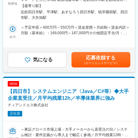
■当社の魅力：
■職務の特徴：
勤務地
策：屋内全面禁煙＜勤務地詳細2＞四日市工場（キオクシア）住
【最寄り駅】
・大手企業が使用する業務アプリケーションの受託開発をお任せ
所：三重県四日市市山之一色町800番地 受動喫煙対策：屋内全面
近鉄四日市駅、平津駅、あすなろう四日市駅、暁学園前駅、四日
◎未経験の方からでもチャレンジがしやすい環境です！
いたします。
禁煙変更の範囲：会社の定める事業所（リモートワーク含む）
市駅、大矢知駅
職業訓練校から現在エンジニアとして働かれていらっしゃる方、
※ご担当いただく工程はシステム検討・要件定義～導入工程まで
ヘルプデスクから挑戦されている方など、皆さんご経歴は様々な
で、Webシステム～クライアントアプリケーション等の開発をし
＜予定年収＞400万円～550万円＜賃金形態＞月給制＜賃金内訳＞
もののエンジニアとしてのご就業のご意欲を後押しできる環境で
ます。
月額（基本給）：169,000円～187,000円その他固定手当/月：
す。
※一つの工程だけでなくプロジェクトの全行程に携われる事でより
給与
118,100円～243,500円固定残業手当/月：46,400円～69,500円
未経験からご活躍いただいている方がたくさんいる環境ですので
多くの経験を得て、スキルアップ可能です。
（固定残業時間20時間0分/月）超過した時間外労働の残業手当は
ご安心管足。
追加支給＜月給＞333,500円～500,000円（一律手当を含む）＜昇
■プロジェクト例：
給有無＞有＜残業手当＞有＜給与補足＞※〈月額固定給×12カ月＝
応募依頼する
◎あなたの夢を後押しできる環境です！
・JAVAでの基幹システムの設計・開発・テスト
気になる
年収〉です。（賞与無）※固定残業時間を超過した時間外労働の残
2019年3月設立のベンチャー企業です。中核メンバーとして、経
（エージェントサービス）
・RPA（AI）の導入・開発
業時間代は追加支給※給与詳細は、当社規定に従いスキル・経験年
験や発想力、アイデアをフルに活かせます。実際にエンジニアの
・SharePointの導入・開発
数に準じて決定いたします■昇格：年1回（4月）※個人の成績、会
方の希望で新しくMOS事業が生まれたり、副業でYouTubeをやら
社業績により査定賃金はあくまでも目安の金額であり、選考を通
れる方など手を上げてチャレンジしやすい環境です。
【開発環境】
じて上下する可能性があります。月給(月額)は固定手当を含めた表
NEW
・言語：Java(Spring),JavaScript(Angular),TypeScript,VB.Net,C#
記です。
【四日市】システムエンジニア〈Java／C#等〉◆大手
■当社について：
など
・当社が採用活動の上で大切にしているのは、考え方や価値観が
・DB：SQL
企業直受注／月平均残業12h／半導体業界に強み
合うかどうか。あなたが当社に入社することが、当社だけではな
・その他：DOMA2, Oracle
ティアンドエス株式会社
くあなたの幸せに繋がるかどうかを重視しています。当社は社員
全員がやりがいを持っていきいきと働ける会社を本気で目指して
正社員
■組織構成〈ITサービス事業本部〉
ます。
・人数：33名（男女比8：2）
・年代：20代~50代
～東証グロース市場上場・大手メーカーから直受注のSI／システ
（年齢層比率：20～30代：60％／40代：25％／50代：15％）
ム検討・要件定義から導入まで幅広く参画／月平均残業12時・フ
・中途入社割合：8割