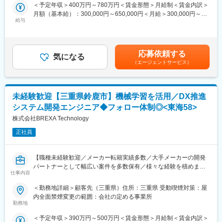
＜予定年収＞400万円～780万円＜賃金形態＞月給制＜賃金内訳＞
外のキャリア形成も可能です。
サインを行っています。「上流工程にチャレンジしたい」「開発
月額（基本給）：300,000円～650,000円＜月給＞300,000円～
工程にステップアップしたい」「新しい業界・領域に挑戦した
給与
650,000円＜昇給有無＞有＜残業手当＞有＜給与補足＞※経験・ス
■教育体制
い」 など、希望の実現に向けてサポートします
キル等を考慮の上、当社規定により決定します。■昇給：年1回
入社時にOJTを中心とした丁寧な研修あり。実務を通じてITスキル
■具体的には：
（4月）賃金はあくまでも目安の金額であり、選考を通じて上下す
や製造業務知識を身につけられます。
機械設計、電気・電子設計、解析、生産技術、IT開発、ITインフラ
る可能性があります。月給(月額)は固定手当を含めた表記です。
設計構築、運用保守、ヘルプデスクなど、経験・スキル・希望に
応募依頼する
気になる
■就業環境
合わせてお任せします。
（エージェントサービス）
日勤専属（8:00～16:30、土日祝休、年間休日121日）、福利厚生
■プロジェクト例:
充実、働きやすい就業環境が整っています。
＜機電系＞
・自動車用エンジン、シート、ワイヤハーネス、外装・内装部品
■想定されるキャリアパス
未経験歓迎【三重県鈴鹿市】機械学習を活用／DX推進
の設計
将来的にはシステム部門のリーダーや業務改革推進の中心メンバ
・自動車部品の各種CAE解析
システム開発エンジニア◆フォロー体制◎<東海58>
ーとしてキャリアアップが可能です。
・車載ECU開発評価
株式会社BREXA Technology
・アナログ、デジタル、デジアナ混載システムLSIの設計・評価
■企業の特徴/魅力
・各種産業用製造装置の機械、電子回路、PLC制御設計
正社員
安定した製造基盤を持ち、現場とIT部門が一体となって業務改善
・半導体製造におけるプロセス開発・改善
に取り組む風土が特徴です。
・自動車、自動車部品、家電、電子部品などの生産技術・品質保
【職種未経験歓迎／メーカー転籍実績多数／大手メーカーの開発
証
変更の範囲：当社及び当社が派遣契約締結している派遣先業務全
パートナーとして幅広い案件を多数保有／様々な経験を積めます
＜IT系＞
仕事内容
般
◎／福利厚生・バックアップ体制充実／キャリアチェンジしたい
・某電力会社向けECサイト構築
方歓迎】
・メーカー向け基幹システム開発案件
＜勤務地詳細＞顧客先（三重県）住所：三重県 受動喫煙対策：屋
・次世代 FX取引システム構築
内全面禁煙変更の範囲：会社の定める事業所
■業務内容：
・流通業向け配送システムAPI開発
勤務地
・AI・機械学習を活用したカプラー結合判定アプリの開発
・小売向け業務システムのフロントエンド開発
＜予定年収＞390万円～500万円＜賃金形態＞月給制＜賃金内訳＞
・PLC・カメラを用いた車両映像管理（VMS）システムの内製化
・RPAを用いたロボット開発