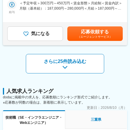
造業を支えています。
＜予定年収＞300万円～450万円＜賃金形態＞月給制＜賃金内訳＞
例えば、仕事がマンネリ化してきたという相談を受けた際には、
・グローバル給与改定で24％UP（21年→22年対比）。平均年収
月額（基本給）：187,000円～280,000円＜月給＞187,000円～
部署移動等含め相談したり、年収を上げたいという相談を貰った
は892万2千円と高水準です。
給与
280,000円＜昇給有無＞有＜残業手当＞有＜給与補足＞※ご年収は
際には今後どうキャリアを進めていくべきかの方向性を一緒に考
・平均総労働時間2,000時間以下を掲げ3年連続達成（20～22
経験を考慮して決定します■昇給年1回■賞与年2回賃金はあくまで
えるなど社員に寄り添ったフォローを大切にしています。
年）。有給休暇取得も、平均17.9日と働きやすい環境が整ってお
も目安の金額であり、選考を通じて上下する可能性があります。
ります。平均勤続年数は17年超で離職率（自己都合）2.8%です。
月給(月額)は固定手当を含めた表記です。
■業務内容：
応募依頼する
・ホワイト500認定＆健康経営銘柄2024に認定されています。
気になる
大手メーカー（村田機械様）に常駐し、ソフト設計をお任せしま
（エージェントサービス）
＜施設＞
す。伊勢事業所では主にクリーンFAシステムを開発しています。
・従業員向け保育園完備（ドイツやスウェーデン等欧州各国のお
そのシステムの設計に携わります。具体的には、半導体工場向け
もちゃを採用。バイリンガルの先生による英語教育等、日本最高
の搬送システムや制御・管理システムの開発を行います。
水準の教育を提供。）
・食堂等その他施設も充実
さらに25件読み込む
■充実の研修あり：
入社後、まずは本社で研修を受けます。充実した研修制度があり
変更の範囲：会社の定める業務
ますので、ご安心ください。村田機械社向けのカリキュラムや個
人のレベルに合わせて、エクセルやCAD、シーケンサーなど技術
的なモノまで研修があります。研修終了後、村田機械社にて勤務
をスタートしていただきます。
人気求人ランキング
dodaに掲載中の求人を、応募数順にランキング形式でご紹介します。
■就業先について：
※応募数が同数の場合は、新着順に表示しています。
村田機械での勤務となります。当社は創業時代からの付き合いを
更新日：
2026/8/10（月）
評価され高い信頼を獲得しております。そのため設計の上流部門
を任されるなど、幅広い経験を積むことができます。また契約期
技術職（SE・インフラエンジニア・
間も長く、5年～10年以上継続して勤務している方も多数です。
三重県
Webエンジニア）
■当社について：