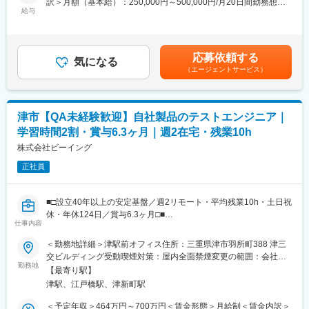
訳＞月額（基本給）：250,000円～500,000円/月20日間勤務想定
件も拡大しており、自らが主体者として幅広く活躍可能な環境で
可能場所あり変更の範囲：会社の定める事業所
デー、ICTの活用が挙げられます。週休2日制で、繁忙期の土日出
給与
＜想定月額＞250,000円～500,000円＜昇給有無＞有＜残業手当＞
す。
社は多くとも2週に1回程度、振替休日や代休の取得が出来る環境
有＜給与補足＞※年収は応相談となります。※賞与年2 回、または
■案件事例
です。
賞与見込み月給設定の場合あり■給与改定：年1回（5月）■賞与
スマートフォンアプリケーション開発/Webアプリケーション開発/
（業績連動）：年2回（夏季、冬季）賃金はあくまでも目安の金額
クライアントサーバーアプリケーション開発 など
応募依頼する
■福利厚生：
気になる
であり、選考を通じて上下する可能性があります。月給(月額)は固
・クレジットカード企業向け入会審査システム開発（Java）
（エージェントサービス）
福利厚生も手厚く安心して就業できます。週休2日制で、繁忙期の
定手当を含めた表記です。
・生保向けWEBアプリケーション開発（Java）
土日出社は多くとも2週に1回程度、振替休日や代休の取得が出来
・証券会社向け発注システム開発（C#）
る環境ですので、離職率も低い環境です。
・食品会社向け在庫管理システム開発（C#）
津市【QA未経験歓迎】自社製品のテストエンジニア｜
■配属先
変更の範囲：会社の定める業務
・エンジニアリング事業本部にて約600 名が活躍中
学習時間2割・賞与6.3ヶ月｜週2在宅・残業10h
※配属先平均人数は約5人で複数名でのプロジェクト着手が基本と
株式会社ビーイング
なります。
就業形態は下記いずれかの就業形態となります。
正社員
・自社開発センターでの勤務（受託契約）
・クライアント企業での勤務（構内請負契約/派遣契約）
■□設立40年以上の安定基盤／週2リモート・平均残業10h・土日祝
■リモートワーク
休・年休124日／賞与6.3ヶ月□■
参加プロジェクトごとに異なりますが、多くのエンジニアがリモ
仕事内容
ートワーク就業を活用しております。
◇自社開発プロダクトの品質をデザインするテストエンジニア／
■教育・研修体制
＜勤務地詳細＞津駅前オフィス住所：三重県津市羽所町388 津三
「ただ確認する」から「品質を創り込む」エンジニアへ
・当社ではエンジニア第一の考えの元、営業担当が案件のアサイ
交ビルディング受動喫煙対策：屋内全面禁煙変更の範囲：会社の
◇仕様の矛盾を見抜き、開発と二人三脚でプロダクトを磨き上げ
ンから受け入れ後のフォローまでを一気通貫でサポートします。
勤務地
定める事業所（リモートワーク含む）
【最寄り駅】
る
また、技術管理担当と営業が定期的に面談を行い、仕事内容や職
津駅、江戸橋駅、津新町駅
◇勤務時間の20％を学習に充てる「カイゼンタイム」で、自動化
場に問題がないかを確認します。エンジニアが成長していくため
やAI活用を習得
のアドバイスをキャリアコンサルタントと打ち合わせを行うこと
＜予定年収＞464万円～700万円＜賃金形態＞月給制＜賃金内訳＞