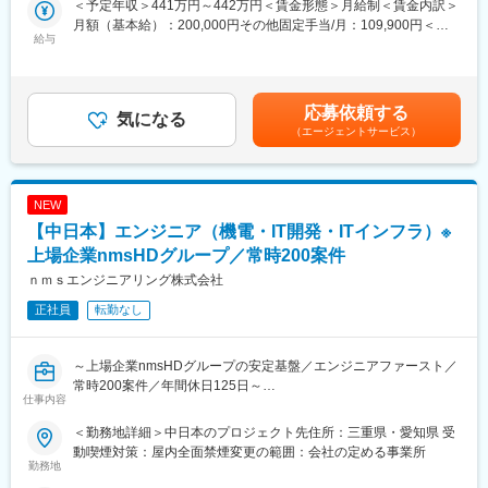
＜予定年収＞441万円～442万円＜賃金形態＞月給制＜賃金内訳＞
改善、システム移行支援を担当していただきます。配属先は平均
・意見交換やディスカッションが活発で、新しい技術の導入や改
月額（基本給）：200,000円その他固定手当/月：109,900円＜月
年齢40代前半、少数精鋭の4名体制で、製造現場と密接に連携し
善提案を積極的に取り入れています。
給与
給＞309,900円＜昇給有無＞有＜残業手当＞有＜給与補足＞年収
ながら業務を進めます。
・ワークライフバランスを大切に、効率的に働くことを奨励して
は月収例×12ヶ月に賞与（7月・12月）を加えた金額です。賞与あ
います。最新技術やトレンドを学ぶ研修や勉強会を定期的に開催
り年2回、昇給年1回（基本給分0～1,500円＋技術手当分合計
■業務詳細
しています。
4,500～15,000円）賃金はあくまでも目安の金額であり、選考を
主な業務は、社内システムが日常業務で安定して活用できるよ
応募依頼する
・イノベーションタイム（勤務時間の20％をスキルアップに活用
気になる
通じて上下する可能性があります。月給(月額)は固定手当を含めた
う、運用・管理を担います。具体的には、システム利用時の問い
可能）など、スキルアップ支援制度があります。
（エージェントサービス）
表記です。
合わせ対応（使い方の説明やエラー対応）、ローコードツールや
VBA・Excelを活用した業務フローの最適化、システム入替・新機
■当社の魅力：
能追加時の要件整理や関係部署との調整、外部システム会社との
・女性社員も働きやすい環境で、現在女性社員は約100名です
NEW
進行管理などです。プログラミング中心ではなく、業務全体を見
が、既に延べ約45名が育児休業を取得し、職場に復職していま
渡し、現場担当者と対話しながら業務効率化・品質向上に貢献す
【中日本】エンジニア（機電・IT開発・ITインフラ）※
す。
るポジションです。
・メイン商材である土木工事積算システム『Gaia』シリーズを筆
上場企業nmsHDグループ／常時200案件
頭に、建設業様向けソフトを販売しています。計画、入札、収支
ｎｍｓエンジニアリング株式会社
■扱うサービス
管理、書類作成、工程管理などの業務フローを総合的に支援する
ASTEREIA（アステリア）、VBA、Excelなどのツールを使用し、
多種多様な商品群は、高い評価を得ています。
正社員
転勤なし
業務プロセスに即したシステム運用・改善を行います。
変更の範囲：会社の定める業務
■組織構成
～上場企業nmsHDグループの安定基盤／エンジニアファースト／
男女比8：2、同業務者4名。ITと現場業務の橋渡し役として活躍で
常時200案件／年間休日125日～
仕事内容
きる環境です。
【自動運転など最先端のプロジェクトあり／豊富な案件があるた
め希望が通りやすい環境】
＜勤務地詳細＞中日本のプロジェクト先住所：三重県・愛知県 受
■業務の魅力
経験や希望、適性に応じた開発業務をお任せします
動喫煙対策：屋内全面禁煙変更の範囲：会社の定める事業所
製造業×ERPという中核業務に携わり、IT経験を幅広く活かしなが
■業務概要：
勤務地
ら、現場の業務改善や効率化を推進できます。プログラミング以
“エンジニアファースト”の当社では、エンジニアの希望ありきのア