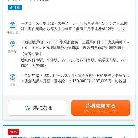
※独自カリキュラムの研修制度や自己啓発支援制度も用意もあるの
・人材育成／投資に力を入れており、確かな技術力がお客様に評
正社員
でスキルアップには適した環境でございます。
価され、事業拡大中
■働き方
変更の範囲：会社の定める業務
～グロース市場上場・大手メーカーから直受注のSI／システム検
・本ポジションでは、土日祝休み及び夜勤・シフト勤務はありま
討・要件定義から導入まで幅広く参画／月平均残業12時・フレッ
せん。
仕事内容
クス可／技術を大学と共同研究している部署が隣接しております
・月平均残業は12h程度、年休120日のため、プライベートも大切
～
にできる環境です。
＜勤務地詳細1＞四日市事業所住所：三重県四日市市諏訪栄町４－
１０ アピカビル4階 勤務地最寄駅：近鉄四日市駅受動喫煙対
■業務内容：
勤務地
■数字で見る当社
策：屋内全面禁煙＜勤務地詳細2＞四日市工場（キオクシア）住
【最寄り駅】
・ネットワーク/サーバーに関するITインフラの設計・構築に携わ
・有給休暇取得率：72.5％
所：三重県四日市市山之一色町800番地 受動喫煙対策：屋内全面
近鉄四日市駅、平津駅、あすなろう四日市駅、暁学園前駅、四日
り、ITインフラ事業のコアメンバーとして、ネットワーク構築ま
・平均残業時間：12時間／年休120日／完全週休2日制（土日祝休
禁煙変更の範囲：会社の定める事業所（リモートワーク含む）
市駅、大矢知駅
たはサーバ構築プロジェクトをリードします。要件定義等、上流
み）
工程から、設計・構築、運用/保守の下流工程まで広範囲に関わり
・離職率：7.9％
＜予定年収＞400万円～600万円＜賃金形態＞月給制補足事項なし
ます。
・新卒者の3年以内定着率：96％
＜賃金内訳＞月額（基本給）：169,000円～187,000円その他固定
給与
手当/月：118,100円～243,500円固定残業手当/月：46,400円～
■業務詳細：
■組織構成〈ITサービス事業本部〉
69,500円（固定残業時間20時間0分/月）超過した時間外労働の残
・インフラ要件定義
・人数：33名（男女比8：2）
業手当は追加支給＜月給＞333,500円～500,000円（一律手当を含
・サーバーやNWの設計・構築
・年代：20代~50代
む）＜昇給有無＞有＜残業手当＞有＜給与補足＞※〈月額固定給
応募依頼する
・運用/保守・監視
気になる
（年齢層比率：20～30代：60％／40代：25％／50代：15％）
×12カ月＝年収〉です。（賞与無）※給与詳細は、同社規定に従
（エージェントサービス）
※ご経験に応じて各工程をお任せします。経験が浅い方（ポテンシ
・中途入社割合：8割
い、スキル・経験年数に準じて決定します。■昇給：年1回（4
ャル）などは、下流行程からしっかりと経験を積むことができる
月）※個人の成績、会社業績により査定■決算賞与制度（会社業績
環境です。
■当社について
に応じ支給）賃金はあくまでも目安の金額であり、選考を通じて
【大手企業（東芝・キオクシア・日立など）向けのソリューショ
上下する可能性があります。月給(月額)は固定手当を含めた表記で
NEW
■組織構成〈ITサービス事業本部〉
ン提供】
す。