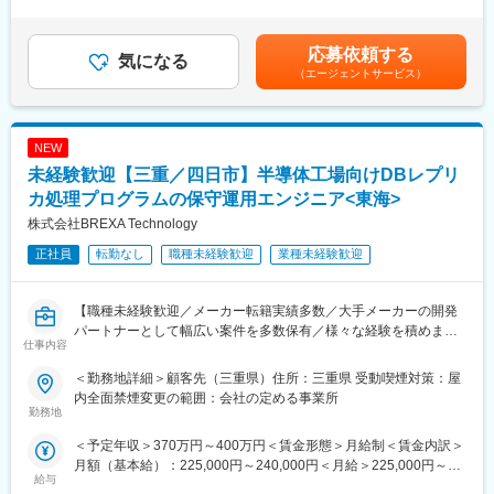
・計画有給＋公休日2日で最大6連休の取得可能
当（残業時間に応じて別途支給）・賞与：4か月分賃金はあくまで
将来的には店舗システムや基幹システムの改善提案、DX推進など
も目安の金額であり、選考を通じて上下する可能性があります。
にも携わっていただくことを期待しています。
■企業の特徴
月給(月額)は固定手当を含めた表記です。
応募依頼する
気になる
当社は、生鮮食品・宅配・高齢者見守り・生活サポート・SDGs推
（エージェントサービス）
■具体的な業務内容
進など、地域の生活基盤そのものを支える企業です。
・店舗および本部で利用する各種システムの運用管理・保守
スーパーやネットスーパーは地域のお客様の生活を支える重要な
・売上管理、発注システム、ポイントシステムなどの改善・改修
インフラです。そのシステム基盤や情報資産を守ることは、事業
対応
継続に直結する非常に重要なミッションです。
NEW
・店舗からの問い合わせ対応やシステムトラブル時の一次対応
未経験歓迎【三重／四日市】半導体工場向けDBレプリ
・将来的にはDX推進やシステム刷新プロジェクトの企画・推進に
変更の範囲：当社業務全般
も携わっていただきます
カ処理プログラムの保守運用エンジニア<東海>
【開発環境】
株式会社BREXA Technology
・使用言語：C#、Python
正社員
転勤なし
職種未経験歓迎
業種未経験歓迎
・DB：Microsoft SQL Server
■組織構成
【職種未経験歓迎／メーカー転籍実績多数／大手メーカーの開発
システム部全体は約40名体制。配属先は店舗・本部システムを担
パートナーとして幅広い案件を多数保有／様々な経験を積めます
当する5名のチームです（副部長1名、正社員2名、パート2名）。
仕事内容
◎／福利厚生・バックアップ体制充実／キャリアチェンジしたい
少数精鋭のため、運用から改善提案まで幅広い経験を積むことが
方歓迎】
できます。
＜勤務地詳細＞顧客先（三重県）住所：三重県 受動喫煙対策：屋
内全面禁煙変更の範囲：会社の定める事業所
■業務内容：
勤務地
■働き方
半導体工場内製造システムのデータベースのレプリカ処理のプロ
残業は月20時間未満。
＜予定年収＞370万円～400万円＜賃金形態＞月給制＜賃金内訳＞
グラムの保守・運用業務。
通常時の夜間対応はほとんどありませんが、システム障害や停電
月額（基本給）：225,000円～240,000円＜月給＞225,000円～
プログラムは、Java、C言語。
対応、店舗設備導入時などに夜間・休日対応が発生する場合があ
給与
240,000円＜昇給有無＞有＜残業手当＞有＜給与補足＞※給与は経
データベースは、Db2のデータをOracleに反映する形。