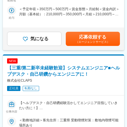
ント力も学べる環境～
勤務地
＜予定年収＞350万円～500万円＜賃金形態＞月給制＜賃金内訳＞
■概要：
月額（基本給）：210,000円～350,000円＜月給＞210,000円～
当社は航空宇宙、自動車、電子部品といった各分野の大手メーカ
給与
350,000円＜昇給有無＞有＜残業手当＞有＜給与補足＞※経験やス
ー様に技術提供を行っております。システムエンジニアとして
キルを考慮して決定します。■賞与：あり（6月・11月）※全従業
様々な分野のシステム開発に関わります。基本設計から詳細設
員の平均支給額4ヶ月分／2020年度実績賃金はあくまでも目安の
計、実装開発、運用サポートまでを任されているため、スキルに
金額であり、選考を通じて上下する可能性があります。月給(月額)
応じて様々な工程に携わる事ができます。実績を積めば、希望の
応募依頼する
気になる
は固定手当を含めた表記です。
開発プロジェクトに参加できる可能性があります。
（エージェントサービス）
■プロジェクト例：
○航空宇宙分野…製造工程管理システム、部品管理システム等
NEW
○自動車関連分野…工場設備の生産管理システム、他
○半導体分野…基盤の生産管理システム、他
【三重/第二新卒未経験歓迎】システムエンジニア■ヘル
プデスク・自己研鑽からエンジニアに！
■言語・環境：
株式会社CLAPS
Java、C#、C、ASP、NET、PL/SQL 他
正社員
転勤なし
■組織体制：
各プロジェクト先では、自社のチームが所属し、自組織で育てる
環境があり常に先輩社員のフォローが受けられます。案件は必ず
【ヘルプデスク・自己研鑽経験活かしてエンジニア目指していき
チームに配属されますので、先輩から技術や仕事の進め方をしっ
たい方に！】
仕事内容
かりと教えていただけることはもちろん、定期的に社内研修を開
催しており、そこで未習得の技術を学んでいただくことが可能で
■ポジション詳細：
＜勤務地詳細＞客先住所：三重県 受動喫煙対策：敷地内喫煙可能
す。経験のない技術・分野についても安心してチャレンジいただ
業務系システムの開発案件を担当します
場所あり