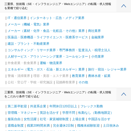
三重県、技術職（SE・インフラエンジニア・Webエンジニア）の転職・求人情報
を業種で絞り込む
IT・通信業界
インターネット・広告・メディア業界
メーカー（機械・電気）業界
メーカー（素材・化学・食品・化粧品・その他）業界
商社業界
医薬品・医療機器・ライフサイエンス・医療系サービス
金融業界
建設・プラント・不動産業界
コンサルティング・リサーチ業界・専門事務所・監査法人・税理士法人
人材サービス・アウトソーシング業界・コールセンター
小売業界
外食産業・飲食業界
運輸・物流業界
エネルギー（電力・ガス・石油・新エネルギー）業界
旅行・宿泊・レジャー業界
警備・清掃業界
理容・美容・エステ業界
教育業界
農林水産・鉱業
公社・官公庁・学校・研究施設
冠婚葬祭業界
その他
三重県、技術職（SE・インフラエンジニア・Webエンジニア）の転職・求人情報
をこだわり条件で絞り込む
第二新卒歓迎
外資系企業
年間休日120日以上
フレックス勤務
管理職・マネジャー
英語を活かす
学歴不問
転勤なし（勤務地限定）
服装自由
女性活躍
社宅・家賃補助制度
上場企業
中国語を活かす
退職金制度
残業20時間未満
完全週休2日制
職種未経験歓迎
土日祝休み