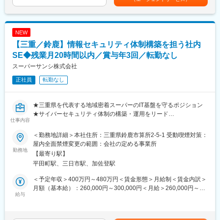
■当社について：
・離職率：7.9％
目安の金額であり、選考を通じて上下する可能性があります。月
・当社は衣・食・住のうち、「食」と「住」という2分野におけ
・新卒者の3年以内定着率：96％
給(月額)は固定手当を含めた表記です。
る、開発・設計・製造・販売まで独自ブランドを持つ開発型メー
カーとして全国に営業拠点を設け、お客様のニーズをいち早くキ
■当社について
NEW
ャッチし、商品化をするなど、お客様からのご期待に迅速にお応
【大手企業（東芝・キオクシア・日立など）向けのソリューショ
【三重／鈴鹿】情報セキュリティ体制構築を担う社内
えできる体制を整えております。
ン提供】
・業務用厨房機器の氷削機は世界トップシェアを誇り、安定的な
SE◆残業月20時間以内／賞与年3回／転勤なし
・業務アプリケーションや医療システムの開発からインフラ構
収益がございます。
築、ソフトウェア検証事業、運用・保守支援、AIテクノロジーま
スーパーサンシ株式会社
・海外向け製品の受注が好調となっており、全社として次世代を
で事業展開しています
正社員
転勤なし
育成していきたいと考えており、研修制度や資格取得支援制度の
【AIなど先端技術事業への注力】
充実にも注力しております。
・現在は半導体分野、AI・画像認識・機械学習・自動運転といっ
た先進技術分野にも進出。
★三重県を代表する地域密着スーパーのIT基盤を守るポジション
■製造製品（一部）：
【東証グロース市場上場・安定基盤のある経営体制】
★サイバーセキュリティ体制の構築・運用をリード
-建材事業部-
仕事内容
★社内SEとしてネットワーク・情報セキュリティ全般を担当
ルーフドレン・ステンレスグレーチング・玄関マット・ピット金
変更の範囲：会社の定める業務
★賞与年3回（昨年度実績4.2ヶ月）／残業月20時間以内
物・消火器ボックス・FRPグレーチング・エキスパンションジョ
＜勤務地詳細＞本社住所：三重県鈴鹿市算所2-5-1 受動喫煙対策：
イント・フロアーハッチ・マンホールカバー・バルブボックス・
屋内全面禁煙変更の範囲：会社の定める事業所
■募集背景
勤務地
鋳鉄製格子蓋・排水トラップ・排水金具・グリーストラップ
【最寄り駅】
当社は三重県内でスーパーマーケット13店舗を展開するほか、
下水道用鉄蓋・化粧鉄蓋・カラー舗装用溝蓋・スチールグレーチ
平田町駅、三日市駅、加佐登駅
1983年から食品宅配事業を手掛けています。
ング・ダクタイルグレーチング・天然石充填グレーチング・車止
近年はネットスーパー事業の拡大やデジタル化の進展に伴い、情
め・ツリーフレンド
＜予定年収＞400万円～480万円＜賃金形態＞月給制＜賃金内訳＞
報セキュリティ体制の強化が重要な経営課題となっています。
-フード機器-
月額（基本給）：260,000円～300,000円＜月給＞260,000円～
そこで今回、社内ネットワークや情報資産を守り、将来的に当社
給与
かき氷機・アイスクラッシャー・フードスライサー・フードカッ
300,000円＜昇給有無＞有＜残業手当＞有＜給与補足＞・残業手
のセキュリティ体制を牽引いただく方を募集します。
ター・ベーカリーオーブン・焼き物器・IH電磁調理器・タオルウ
当（残業時間に応じて別途支給）賃金はあくまでも目安の金額で
ォーマー・鉄鍋・やまがなべ・スキヤキ鍋・ステーキ皿
あり、選考を通じて上下する可能性があります。月給(月額)は固定