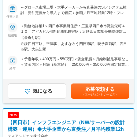
・人数：33名（男女比8：2）
～グロース市場上場・大手メーカーから直受注のSI／システム検
・年代：20代~50代
変更の範囲：会社の定める業務
討・要件定義から導入まで幅広く参画／月平均残業12時・フレッ
（年齢層比率：20～30代：60％／40代：25％／50代：15％）
仕事内容
クス可／技術を大学と共同研究している部署が隣接しております
・中途入社割合：8割
～
＜勤務地詳細1＞四日市事業所住所：三重県四日市市諏訪栄町４－
■数字で見る当社
１０ アピカビル4階 勤務地最寄駅：近鉄四日市駅受動喫煙対
■概要：
勤務地
・有給休暇取得率：72.5％
策：屋内全面禁煙＜勤務地詳細2＞四日市工場（キオクシア）住
【最寄り駅】
・大手メーカーや大手IT企業向けに、ヘルプデスク業務やその他IT
・平均残業時間：12時間／年休120日／完全週休2日制（土日祝休
所：三重県四日市市山之一色町800番地 受動喫煙対策：屋内全面
近鉄四日市駅、平津駅、あすなろう四日市駅、暁学園前駅、四日
運用・保守等に関する業務に携わっていただきます。
み）
禁煙変更の範囲：会社の定める事業所（リモートワーク含む）
市駅、大矢知駅
・離職率：7.9％
■業務詳細：
・新卒者の3年以内定着率：96％
＜予定年収＞400万円～550万円＜賃金形態＞月給制補足事項なし
・PC/モバイル/OA機器全般のヘルプデスク
＜賃金内訳＞月額（基本給）：250,000円～350,000円固定残業手
・PCのセットアップ
給与
■当社について
当/月：48,000円～69,000円（固定残業時間20時間0分/月）超過し
・PC / モバイルキッティング
【大手企業（東芝・キオクシア・日立など）向けのソリューショ
た時間外労働の残業手当は追加支給＜月給＞298,000円～419,000
・アカウント管理、資産管理
ン提供】
円（一律手当を含む）＜昇給有無＞有＜残業手当＞有＜給与補足
・利用者向け手順書、QA作成
・業務アプリケーションや医療システムの開発からインフラ構
＞※〈月額固定給×12カ月＝年収〉です。（賞与無）※固定残業時
応募依頼する
・運用保守業務等
気になる
築、ソフトウェア検証事業、運用・保守支援、AIテクノロジーま
間を超過した時間外労働の残業時間代は追加支給※給与詳細は、当
（エージェントサービス）
で。高度なソフトウェア技術と長年の実績から蓄積された経験と
社規定に従いスキル・経験年数に準じて決定いたします■昇格：年
■キャリアビジョン：
ノウハウがあります
1回（4月）※個人の成績、会社業績により査定■決算賞与制度（会
・本業務にアサイン予定ですが、技術などを身につけていただく
【AIなど先端技術事業への注力】
社業績に応じ支給）賃金はあくまでも目安の金額であり、選考を
中で、エンジニアとしてキャリアを描くことも可能ですし、プロ
・現在は半導体分野、AI・画像認識・機械学習・自動運転といっ
通じて上下する可能性があります。月給(月額)は固定手当を含めた
NEW
ジェクトリーダーやマネージャーとしてのキャリアアップもしや
た先進技術分野にも進出。常に挑戦と進化を遂げる私たちは、明
表記です。
【四日市】インフラエンジニア（NW/サーバーの設計
すい環境です。
日を変え、未来を創るトータルITエンジニアリングカンパニーで
※勿論、ワークライフバランスを軸に就業を続けることも可能で
構築・運用）◆大手企業から直受注／月平均残業12h
す
す。
【東証グロース市場上場・安定基盤のある経営体制】
ティアンドエス株式会社