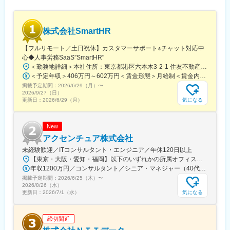
中途入社の方も多く、馴染みやすい環境です。社長も現役のエン
ジニアとして第一線で活躍しています。そのため社員と同じ目線
で、社長から様々なアドバイスを貰えますので、エンジニアとし
株式会社SmartHR
てどのように成長したいか、じっくり考え、目指していける環境
です。また、利益はほとんど福利厚生や研修、賞与にあてるなど
【フルリモート／土日祝休】カスタマーサポート※チャット対応中
社員想いの会社です。また、定期的に面談を行い、社員一人ひと
心◆人事労務SaaS”SmartHR"
りの状態を確認して働きやすいように環境づくりを心がけていま
＜勤務地詳細＞本社住所：東京都港区六本木3-2-1 住友不動産六本木グランドタワー勤務地最寄駅：東京メトロ南北線／六本木一丁目駅受動喫煙対策：屋内全面禁煙変更の範囲：会社の定める事業所（リモートワーク含む）
す。
＜予定年収＞406万円～602万円＜賃金形態＞月給制＜賃金内訳＞月額（基本給）：212,480円～315,200円その他固定手当/月：5,000円固定残業手当/月：77,520円～114,800円（固定残業時間45時間0分/月）超過した時間外労働の残業手当は追加支給＜月給＞295,000円～435,000円（一律手当を含む）＜昇給有無＞有＜残業手当＞有賃金はあくまでも目安の金額であり、選考を通じて上下する可能性があります。月給(月額)は固定手当を含めた表記です。
掲載予定期間：
2026/6/29（月）
〜
■UIターン歓迎：
2026/9/27（日）
気になる
更新日：
2026/6/29（月）
現在遠方にお住いの方も、借上げ寮の準備がありますので安心し
てご応募ください。自己負担は40％です。また、引っ越し費用に
ついても相談くださいね。
New
アクセンチュア株式会社
未経験歓迎／ITコンサルタント・エンジニア／年休120日以上
【東京・大阪・愛知・福岡】以下のいずれかの所属オフィスもしくは各エリアのプロジェクト先 所属オフィス：■赤坂インターシティ■関西オフィス■アクセンチュア・アドバンスト・テクノロジーセンター名古屋■福岡オフィス※詳細は勤務地一覧よりご覧いただけます。※所属オフィスを問わずプロジェクトにより、国内出張、海外出張の可能性があります【魅力ポイント│世界の知恵を活用】世界中のベストプラクティスがデータベースに集約されており、数多くの事例や社員の知恵を活用できます。日本では前例のない案件でも、世界各国の社員からオンライン・オフライン（海外出張）問わず、気軽にアドバイスを受けることができます。★ この求人のPOINT ★￣￣V￣￣￣￣￣￣￣￣￣＃世界約78万人規模の大手基盤で安定性◎若手から裁量大きく挑戦・成長できる環境＃土日祝休／連続5日以上の休暇取得も可能！／フルフレックス（コアタイムなし）＃コンサル・IT未経験者向けの手厚い研修◎／メンター制度もあるため安心してチャレンジOK！
年収1200万円／コンサルタント／シニア・マネジャー（40代） 年収1000万円／テクノロジーアーキテクト（30代）
掲載予定期間：
2026/6/25（木）
〜
2026/8/26（水）
気になる
更新日：
2026/7/1（水）
締切間近