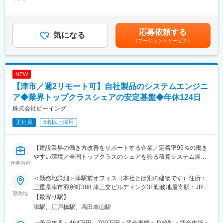
残業手当＞有＜給与補足＞想定年収：月例賃金、特別手当、時間
績あり。2024年度平均は年間4か月です。
（2）アプローチ
外手当、通勤費、住宅補助で算出※特別手当はグレードA以上、住
月に1回の頻度で半期毎で設定した目標に対するFBを上席者より
・現地訪問／通信環境確認、現場調査（機器設定・構成）
宅補助は西日本全域型社員以上で支給1年目：契約社員グレード
受けることができますので
・セキュリティ診断、要望ヒアリング
B 330万2年目：契約社員グレードA 430万3年目：リージョナ
翌月以降の改善行動などプロセスも大切にします。
・技術的観点での課題整理・解決策提案、案件創出支援
応募依頼する
気になる
ル社員 470万4年目：ビジネスフロント採用社員 700万賃金は
（3）社内外調整
（エージェントサービス）
あくまでも目安の金額であり、選考を通じて上下する可能性があ
■フォロー体制
・サービス導入に向けた基本設計（FT連携）
ります。月給(月額)は固定手当を含めた表記です。
月に1回は営業担当やリーダー社員との面談を実施。
・設定シートなど指示書作成、メーカー・協力会社との調整
業務上での不安の解消はもちろん、目標進捗に合わせたFBを得る
（4）アフターフォロー
ことが可能です。
NEW
・機器・サービスの使い方説明
元エンジニアでキャリアコンサルタントの資格を持った社員も在
・不具合発生時の原因切り分け対応
【津市／週2リモート可】自社製品のシステムエンジニ
籍しているため、相談役のプロとしてフォローを行なっておりま
ア◆業界トップクラスシェアの安定基盤◆年休124日
す。
■職務内容：
株式会社ビーイング
セールスエンジニア職は、技術の専門知識を活かして、課題解決
変更の範囲：会社の定める業務
提案からアフターフォローまでを一貫して実施します。
正社員
5名以上採用
受注後のバック工程だけではなく、営業担当者と連携して案件創
出段階から同行を行うこともあります。
お客様の通信環境を事前に把握する「現場調査」や提案受注後の
【建設業界の働き方改善をサポートする企業／定着率95％の働き
NWシステム構築時に必要な「基本設計」にも取り組んでいただき
やすい環境／全国トップクラスのシェアを誇る積算システム展
仕事内容
ます。
開】
＜勤務地詳細＞津駅前オフィス（本社とは別の建物です）住所：
■給与制度：
■業務内容：
三重県津市羽所町388 津三交ビルディング3F勤務地最寄駅：JR近
固定給に加えNTTグループ唯一のインセンティブ制度を導入。自
自社製品のシステムエンジニアとして、上流工程やチームの牽引
勤務地
鉄名古屋線／津駅受動喫煙対策：屋内全面禁煙変更の範囲：会社
【最寄り駅】
身の頑張りが給与にしっかり反映される環境です。
などをご担当いただきます。
の定める事業所（リモートワーク含む）
津駅、江戸橋駅、高田本山駅
お客様のニーズを具体的に製品として形にするために製品企画担
■入社後の研修：
当と協力し、システムエンジニアとしての視点を活かして製品開