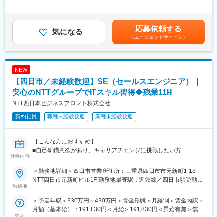
は、前職・経験・能力を考慮の上、決定します。※想定年収には想
■具体的な業務
定残業代を含んだ金額を記載しております。■昇給：年1回（4
・プログラム修正・実装: 設計書に基づいたCOBOLまたはJavaに
月）■賞与：年2回（7・12月）～年収例（モデル年収／一例で
よるプログラムのコーディング
応募依頼する
気になる
す）～20代後半 経験5年 年収450万円30代後半 経験10年
・現行システム解析: 既存のCOBOL資産を読み解き、仕様変更に
（エージェントサービス）
年収585万円賃金はあくまでも目安の金額であり、選考を通じて
伴う影響調査や修正箇所の特定
上下する可能性があります。月給(月額)は固定手当を含めた表記で
・テスト・検証: 単体テスト、結合テストの実施およびテスト仕様
す。
書の作成・結果整理
NEW
・維持管理業務: 日次・月次処理の正常稼働確認、および軽微な不
具合の調査・修正
【四日市／未経験歓迎】SE（セールスエンジニア）｜
・ドキュメント整備: 業務フローやプログラム定義書の更新・管理
安心のNTTグループでITスキル習得◆残業11H
※上記は一例です。ご経験やスキル, 今後のキャリア目標を最大限
NTT西日本ビジネスフロント株式会社
に考慮し, お任せする業務を決定します。
契約社員
職種未経験歓迎
業種未経験歓迎
■貴方がどうなりたいかでステップが変化
・案件ありきの採用は行っておらず、貴方が将来どうなりたいか
（目標）から逆算してキャリアを考えてくれます。
【こんな方におすすめ】
・アソウ・アルファとしては、「自社製品を世に出す」に強い思
■自己研鑽意欲があり、キャリアチェンジに挑戦したい方
仕事内容
いがあり、よりモチベーションが高まる（スキルUPにつながる）
■ワークライフバランスも大事にしたいが、仕事のやりがいも欲し
よう、可能な限り寄り添うスタイルです。
い方
＜勤務地詳細＞四日市営業所住所：三重県四日市市元新町1-18
■安定した環境のなかでも成果に応じて評価や報酬が欲しい方
NTT四日市元新町ビル1F 勤務地最寄駅：近鉄線／四日市駅受動喫
■納得感の得られる評価制度
勤務地
煙対策：敷地内全面禁煙変更の範囲：会社の定める事業所
半期ごとの目標を設定し本人、アソウ・アルファ、お客様で点数
■具体的な仕事の流れ（一例）：
＜予定年収＞330万円～430万円＜賃金形態＞月給制＜賃金内訳＞
をつけるイメージです。
（1）事前準備
月額（基本給）：191,830円＜月給＞191,830円＜昇給有無＞無＜
その結果で賞与、昇給額が変動します。賞与は年間最大6か月の実
・営業担当（CA）と連携し、アプローチ方針を共有
給与