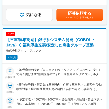
ります（年数回程度）。
験・能力等を考慮の上、決定します。■昇給：年1回（4月）■賞
また、トラブル時に緊急で店舗へ駆けつけることもあります。
与：年2回（7、12月）賃金はあくまでも目安の金額であり、選考
■使用ツール：
を通じて上下する可能性があります。月給(月額)は固定手当を含め
java、C言語
応募依頼する
■入社後の流れ
気になる
た表記です。
・システム運用や問い合わせ対応から業務知識を習得
（エージェントサービス）
■充実した教育制度／入社後のフォロー体制充実：
・その後、システム改修やデータ管理、店舗サポートなどを担当
◇人事育成制度…これまでのご経験に応じた技術研修の実施や、
・経験によっては要件定義やDX推進にも携わっていただく
ご入社後も様々な研修の受講が可能です。未経験の方であって
※役員とシステム部門の定例会議へ参加可能。経営に近い立場でシ
NEW
も、1週間～1か月の受講可能。
ステム改善に関われる環境です。
◇キャリアサポート制度…定期的にカジュアル形式な面談を行う
【三重/津市周辺】銀行系システム開発（COBOL・
ことでストレスレベルを把握するとともに必要に応じて関連部署
■やりがい
Java）◇福利厚生充実/安定した麻生グループ基盤
と連携し環境を改善。
・スーパー運営を支える基幹システムに携わり、仕事の成果が事
株式会社アソウ・アルファ
◇人事考課制度…「頑張ったのに評価されない」を防ぎ、「頑張
業や現場へ与える影響を実感できる
った内容を可視化し、ご自身のスキルをいつでも見れる」体制を
・店舗からの課題や要望に応え、直接感謝の言葉をもらえる
正社員
構築しています。
・将来的にはシステム刷新やDX推進にも携わり、企画や改善提案
まで幅広く経験できる
■職場環境・魅力：
～地元密着の安定プロジェクト/キャリアアップしながら、安心し
・平均残業時間：20時間程度
て長く働けます/営業担当のフォローや社内キャリアコンサルタン
変更の範囲：会社の定める業務
仕事内容
・別途、賞与年2回、各種手当（家族、赴任等）が支給
トによるキャリア相談・キャリア開発支援あり～
・充実の福利厚生
■業務内容：
＜勤務地詳細＞顧客先（三重県内）住所：三重県内の顧客先 受動
資格取得支援・手当あり、寮・社宅・住宅手当あり、U・Iターン
地方銀行の勘定系・情報系システムにおける、既存プログラムの
喫煙対策：屋内全面禁煙変更の範囲：会社の定める事業所（リモ
支援ありなど
改修および新機能の設計・実装を担当します。
勤務地
ートワーク含む）
COBOLによる現行システムの解析・修正と、Javaを用いた新しい
＜予定年収＞450万円～800万円＜賃金形態＞月給制＜賃金内訳＞
変更の範囲：会社の定める業務
ウェブ連携機能の実装など、幅広い技術に触れながらエンジニア
月額（基本給）：220,000円～500,000円＜月給＞220,000円～
としての基盤を固めていただく役割です。
給与
500,000円＜昇給有無＞有＜残業手当＞有＜給与補足＞※給与詳細