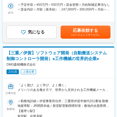
＜予定年収＞450万円～550万円＜賃金形態＞月給制補足事項なし
■仕事内容
＜賃金内訳＞月額（基本給）：247,000円～300,000円＜月給＞
社内のITサポート担当として、社員からの問い合わせ対応やPC設
給与
247,000円～300,000円＜昇給有無＞有＜残業手当＞有＜給与補足
定業務を中心にご担当いただきます。
＞■昇給：年1回■賞与：年2回※過去実績…4.6ヶ月分 年2回分賃
【具体的には】
金はあくまでも目安の金額であり、選考を通じて上下する可能性
社員からのPC・Officeソフトに関する問い合わせ対応
があります。月給(月額)は固定手当を含めた表記です。
応募依頼する
社内システムに関するサポート対応
気になる
（エージェントサービス）
PCのキッティング（初期設定・セットアップ）
アカウントの作成・設定・管理
DX推進に関する業務サポート
ITベンダーとの連絡・調整業務
【三重／伊賀】ソフトウェア開発（自動搬送システム
業務改善に向けたサポート業務
制御コントローラ開発）※工作機械の世界的企業※
入社後は、PC設定や簡単な問い合わせ対応など取り組みやすい業
DMG森精機株式会社
務からスタート。先輩社員のサポートを受けながら、社内システ
正社員
上場企業
ムや業務の理解を深め、少しずつ担当領域を広げていただきま
す。
「よく遊び、よく学び、よく働く」
■未経験でも安心の環境◎
メリハリのある働き方で、世界から支持される工作機械メーカー
ITの実務経験は必要ありません。
仕事内容
◎有給取得率は驚異の100%越え（20日以上可能）
私たちが重視するのは、
◎研修で早期に学習が進みます
＜勤務地詳細＞伊賀事業所住所：三重県伊賀市御代201番地 勤務
新しいことを学ぶ意欲
◎社食や社宅も完備
地最寄駅：JR関西本線／新堂駅受動喫煙対策：敷地内全面禁煙変
分からないことを積極的に質問できる姿勢
勤務地
更の範囲：会社の定める事業所
周囲とコミュニケーションを取りながら仕事を進める力
【最寄り駅】
■業務内容：
です。社員から「ありがとう」と感謝される機会も多く、人の役
新堂駅、佐那具駅