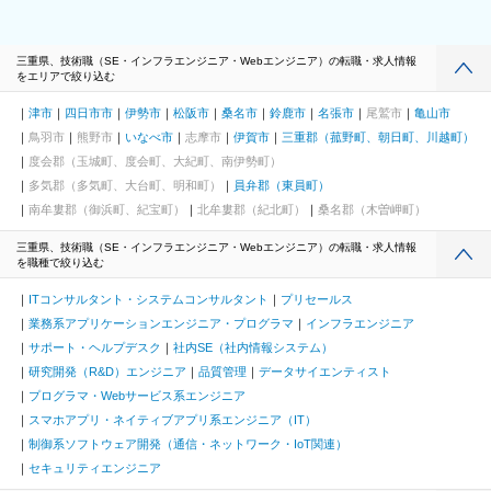
三重県、技術職（SE・インフラエンジニア・Webエンジニア）の転職・求人情報
をエリアで絞り込む
津市
四日市市
伊勢市
松阪市
桑名市
鈴鹿市
名張市
尾鷲市
亀山市
鳥羽市
熊野市
いなべ市
志摩市
伊賀市
三重郡（菰野町、朝日町、川越町）
度会郡（玉城町、度会町、大紀町、南伊勢町）
多気郡（多気町、大台町、明和町）
員弁郡（東員町）
南牟婁郡（御浜町、紀宝町）
北牟婁郡（紀北町）
桑名郡（木曽岬町）
三重県、技術職（SE・インフラエンジニア・Webエンジニア）の転職・求人情報
を職種で絞り込む
ITコンサルタント・システムコンサルタント
プリセールス
業務系アプリケーションエンジニア・プログラマ
インフラエンジニア
サポート・ヘルプデスク
社内SE（社内情報システム）
研究開発（R&D）エンジニア
品質管理
データサイエンティスト
プログラマ・Webサービス系エンジニア
スマホアプリ・ネイティブアプリ系エンジニア（IT）
制御系ソフトウェア開発（通信・ネットワーク・IoT関連）
セキュリティエンジニア