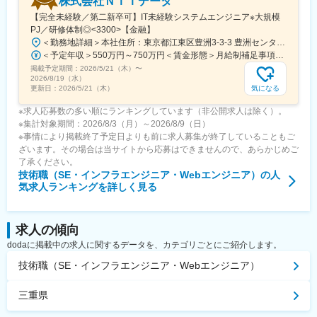
株式会社ＮＴＴデータ
【完全未経験／第二新卒可】IT未経験システムエンジニア※大規模
PJ／研修体制◎<3300>【金融】
＜勤務地詳細＞本社住所：東京都江東区豊洲3-3-3 豊洲センタービル勤務地最寄駅： 東京メトロ有楽町線／豊洲駅受動喫煙対策：屋内喫煙可能場所あり変更の範囲：会社の定める事業所（リモートワーク含む）
＜予定年収＞550万円～750万円＜賃金形態＞月給制補足事項なし＜賃金内訳＞月額（基本給）：270,000円～310,000円＜月給＞270,000円～310,000円＜昇給有無＞有＜残業手当＞有＜給与補足＞※詳細は面接時にお伝えします賃金はあくまでも目安の金額であり、選考を通じて上下する可能性があります。月給(月額)は固定手当を含めた表記です。
掲載予定期間：
2026/5/21（木）
〜
2026/8/19（水）
気になる
更新日：
2026/5/21（木）
※求人応募数の多い順にランキングしています（非公開求人は除く）。
※集計対象期間：2026/8/3（月）～2026/8/9（日）
※事情により掲載終了予定日よりも前に求人募集が終了していることもご
ざいます。その場合は当サイトから応募はできませんので、あらかじめご
了承ください。
技術職（SE・インフラエンジニア・Webエンジニア）
の人
気求人ランキングを詳しく見る
求人の傾向
dodaに掲載中の求人に関するデータを、カテゴリごとにご紹介します。
技術職（SE・インフラエンジニア・Webエンジニア）
三重県