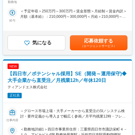
けるような体制を用意しています。
・基幹系システム開発
勤務地
・Web系システム開発
＜予定年収＞250万円～300万円＜賃金形態＞月給制＜賃金内訳＞
■働き方：
基本的にお客様先の常駐となります。
月額（基本給）：210,000円～300,000円＜月給＞210,000円～
社員一人に負担がかからないよう、また社員として帰属意識や安
※常駐先のエリアなどはご希望に応じて調整可能です。
給与
300,000円＜昇給有無＞有＜残業手当＞有＜給与補足＞■残業代別
心感を持って働けるよう、案件には必ずチームで参画いただきま
■給与改定：年1回■賞与：決算賞与（昨年度実績なし）賃金はあ
す。労働時間管理を徹底しており、毎月の残業時間は約10時間で
■将来的なキャリアプラン
くまでも目安の金額であり、選考を通じて上下する可能性があり
す。大手メーカーでのPJTとなる為、法令・コンプライアンスが
将来的にはプロジェクトマネージャーとしての管理職ポジショ
ます。月給(月額)は固定手当を含めた表記です。
しっかりと守られた環境です。また、長期的なPJTの為、短納期
ン・
応募依頼する
気になる
で仕上げなければならないというよりは、きちんと正確に進めて
スペシャリストとして手を動かし続けられるポジションなどご自
（エージェントサービス）
いくスタイルです。
身の志向性に応じたステップアップも可能です。
■当社について：
■配属組織について：
航空機メーカー、総合電機メーカー向けの基幹業務システム開発
NEW
社長、営業、事務、技術者の計25名で構成されています。「楽し
を主力事業とするITシステム会社（システムインテグレーター）
く働く」をモットーにお互いを尊重し合う社風です。中途入社が
【四日市／ポテンシャル採用】SE（開発～運用保守)◆
です。要件定義から設計、開発、テストまで、システム開発に関
大半で20～30代が多い環境となっています、中途社員も多いので
大手企業から直受注／月残業12h／年休120日
わる全ての工程においてサービスを提供できる体制を保持してい
すぐに馴染んでいただける環境です。
ティアンドエス株式会社
ます。
■フォロー体制について
正社員
変更の範囲：本文参照
ご入社いただいた後OJT形式でフォロー進めてまいります。
基本的には先輩社員がいる案件先のアサインとなるためフォロー
を受けつつ仕事進めていくことができる環境です。
～グロース市場上場・大手メーカーから直受注のSI／システム検
営業担当が月に1度ほどエンジニアの方と面談し、ご相談や悩みな
討・要件定義から導入まで幅広く参画／月平均残業12時・フレッ
仕事内容
どの相談に乗ってくれるためご不明点なども解決できる環境で
クス可／技術を大学と共同研究している部署が隣接しております
す。
～
＜勤務地詳細1＞四日市事業所住所：三重県四日市市諏訪栄町４－
１０ アピカビル4階 勤務地最寄駅：近鉄四日市駅受動喫煙対