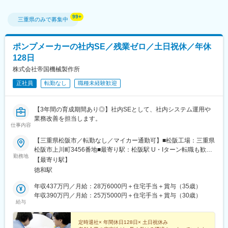
三重県
のみで募集中
ポンプメーカーの社内SE／残業ゼロ／土日祝休／年休
128日
株式会社帝国機械製作所
正社員
転勤なし
職種未経験歓迎
【3年間の育成期間あり◎】社内SEとして、社内システム運用や
業務改善を担当します。
仕事内容
【三重県松阪市／転勤なし／マイカー通勤可】■松阪工場：三重県
松阪市上川町3456番地■最寄り駅：松阪駅 U・Iターン転職も歓
勤務地
迎！-----------------------★☆遠方からお越しの方は、公共交通機関が
【最寄り駅】
発行した領収書をご持参いただければ面接交通費を支給します！
徳和駅
また、月実質4000円で入居できる社員寮もありますので、下部
「待遇・福利厚生 各種制度」欄をご確認ください。※受動喫煙対
年収437万円／月給：28万6000円＋住宅手当＋賞与（35歳）
策：オフィス内禁煙※無料駐車場あり
年収390万円／月給：25万5000円＋住宅手当＋賞与（30歳）
給与
定時退社× 年間休日128日× 土日祝休み