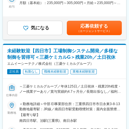
月額（基本給）：235,000円～305,000円＜月給＞235,000円～
開発
・プロダクトの機能開発、運用保守
給与
305,000円＜昇給有無＞有＜残業手当＞有＜給与補足＞※スキル経
・マルチモーダル生成AI・RAGを活用した作業映像分類システム
・不動産次世代システム構築（アプリ）
験年数を考慮し話し合いの上決定■昇給：年1回（4月）■賞与：年
の開発
・MDMサービス開発
2回（7、12月）賃金はあくまでも目安の金額であり、選考を通じ
・健康診断自動割振りシステムの開発・保守
・AWSを用いたインフラ運用・構築
て上下する可能性があります。月給(月額)は固定手当を含めた表記
・PowerApps・Power Automateを活用した社内DXツールの開
・セキュリティコンサル業務支援
応募依頼する
気になる
です。
発・運用支援
…など他にも多数あります。
（エージェントサービス）
・所属チーム内での技術検証・PoC（技術検証）の実施
■当社の強み：
上場企業であるnmsホールディングスのグループ会社であり、技
■使用ツール：
術系に特化した人材サービス企業親会社に製造派遣の「日本マニ
未経験歓迎【四日市】工場制御システム開発／多様な
Python、MsOffice
ュファクチャリングサービス社」、グループ企業にEMS（エレク
トロニクス・マニュファクチャリング・サービス）事業の「TKR
制御を習得可＜三菱ケミカルG＞残業20h／土日祝休
■充実した教育制度／入社後のフォロー体制充実：
社」「志摩電子工業社」、PS（パワーサプライ）事業の「パワー
エムイーシーテクノ株式会社（三菱ケミカルグループ）
◇人事育成制度…これまでのご経験に応じた技術研修の実施や、
サプライテクノロジー社」、ASEAN諸国とのネットワークを活か
ご入社後も様々な研修の受講が可能です。未経験の方であって
正社員
転勤なし
職種未経験歓迎
業種未経験歓迎
し、教育・定着・帰国後支援を組み合わせた好循環サイクルをつ
も、1週間～1か月の受講可能。
くり上げ、国際貢献に資する事業基盤を構築。
◇キャリアサポート制度…定期的にカジュアル形式な面談を行う
～三菱ケミカルグループ／年休125日／土日祝休・残業20h程度・
ことでストレスレベルを把握するとともに必要に応じて関連部署
変更の範囲：会社の定める業務
ノー残業デーあり／賞与実績約4.7ヶ月分／長期出張なし／福利厚
と連携し環境を改善。
仕事内容
生・各種制度充実～
◇人事考課制度…「頑張ったのに評価されない」を防ぎ、「頑張
った内容を可視化し、ご自身のスキルをいつでも見れる」体制を
＜勤務地詳細＞中部 EI事業部住所：三重県四日市市日永東3-8-13
ご入社いただいた方には、プラント制御システムの開発を担当い
構築しています。
勤務地最寄駅：JR線／南四日市駅受動喫煙対策：屋内全面禁煙変
ただきます。
勤務地
更の範囲：会社の定める事業所
【最寄り駅】
※入社後早期に即戦力として活躍できるよう、上司や先輩社員がマ
■職場環境・魅力：
南四日市駅、泊駅(三重県)、南日永駅
ンツーマンで指導を行うOJT制度を取っています。
・平均残業時間：20時間程度
■業務内容：
・別途、賞与年2回、各種手当（家族、赴任等）が支給