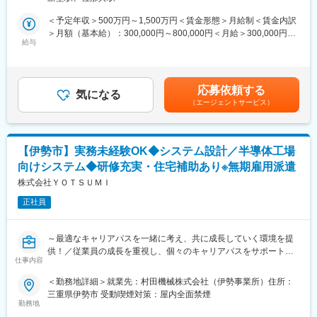
ロボット／AGV（無人搬送車）／AMR（自立走行ロボット）等を
に立つ実感を得られる仕事です。
用いて工作機械や各種装置に部品を搬送する自動搬送システム制
＜予定年収＞500万円～1,500万円＜賃金形態＞月給制＜賃金内訳
御ソフトウェアの開発をご担当いただきます。
＞月額（基本給）：300,000円～800,000円＜月給＞300,000円～
■キャリアパス：将来的には業務改善やDX推進の補助やベンダー
給与
800,000円＜昇給有無＞有＜残業手当＞有＜給与補足＞■賞与実
対応にも関わっていただくことも可能です。
■具体的な業務内容：
績：年1回■モデル年収年収820万円…入社8年目 メンバー（月給
パレット搬送（LPP／CPP／RPS）、ワーク搬送（MATRIS／
45万＋賞与＋各種手当）年収933万円…入社12年目 メンバー（月
■組織構成：経営管理部 総務人事G IT担当者：1名（20代男性）
WH-AMR）、工具搬送（CTS）の自動搬送システム制御ソフトウ
給50万＋賞与＋各種手当）賃金はあくまでも目安の金額であり、
応募依頼する
ェアの開発をご担当いただきます。見積り段階からお客様の要求
気になる
選考を通じて上下する可能性があります。月給(月額)は固定手当を
■当社の特徴：豊田通商のグループ会社であり、安定した経済基盤
（エージェントサービス）
を確認し、要件定義からシステムテストまで、V字モデルで開発を
含めた表記です。
を持っています。1961年の創業以来、同グループの自動車産業に
行います。スプリント単位（期間は2週間）で開発サイクルを回し
於ける戦略に呼応しながら、自動車製造向け繊維製品の製造に専
ます。
心。コアテクノロジーとなるのは、創業以来の確かな繊維加工技
術とトヨタ自動車の生産システムであるTPSをベースとした確か
【伊勢市】実務未経験OK◆システム設計／半導体工場
■使用言語：
なモノづくり体制です。自動車×繊維という強みを生かして、エア
向けシステム◆研修充実・住宅補助あり※無期雇用派遣
C#, JavaScript（現状はASP.NET、Angularへ変更する）, Python
バッグのような重要保安部品からカーカーテンやシートインサー
等
株式会社ＹＯＴＳＵＭＩ
トなどの内装部品を生産、クルマの安全・快適に大きく寄与して
います。
正社員
■開発環境：
Windows10、.NET Framework、VS2017、Microsoft TFS
変更の範囲：会社の定める業務
～最適なキャリアパスを一緒に考え、共に成長していく環境を提
■配属先情報：
供！／従業員の成長を重視し、個々のキャリアパスをサポートす
伊賀事業所
仕事内容
ることを大切にしている会社です～
＜勤務地詳細＞就業先：村田機械株式会社（伊勢事業所）住所：
■当社の魅力：
■当社の社風：
三重県伊勢市 受動喫煙対策：屋内全面禁煙
・東証プライム上場の工作機械業界世界トップクラスメーカーで
社員に納得感・充実感を持って働いてもらうために、面談を年３
勤務地
す。工程集約／自動化／DX／GX需要を追い風に事業拡大し、製
回以上行っています。