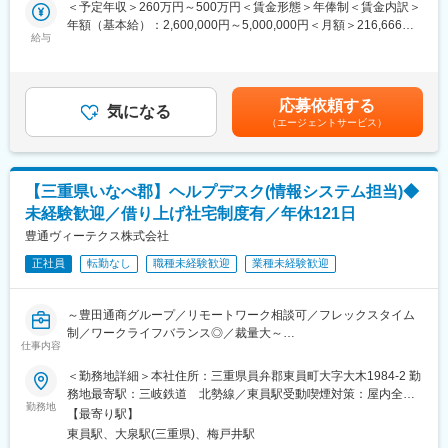
を行っていただきます。
＜予定年収＞260万円～500万円＜賃金形態＞年俸制＜賃金内訳＞
・効率化の推進：将来的には、各種ツールを用いたテスト自動
年額（基本給）：2,600,000円～5,000,000円＜月額＞216,666円
化、AIを活用した検証プロセスの構築にも挑戦いただけます。
■業務詳細：
給与
～416,666円（12分割）＜昇給有無＞有＜残業手当＞有＜給与補
◇営業企画部
足＞※年俸は、スキル・能力を考慮して決定します。■昇給あり
■ポジションの魅力：
・AI・DXの知見を生かし、ドローンなどのロボット技術を活用
（年1回／4月）■賞与：業績により決算賞与有り■モデル年収：25
・上流から関われる：実装が終わったものを確認するだけでな
し、DXアプリケーション、遠隔自動化ソリューションなどを開発
歳 年収300万円／月額25万円（経験3年）30歳 年収360万円／月
く、上流の「仕様策定」の段階から意見を出すことが推奨される
応募依頼する
しています。
気になる
額30万円（経験8年）40歳 年収480万円／月額40万円（経験18
文化です。
（エージェントサービス）
また、測量・赤外線調査・インフラ点検などの運用も行っていま
年）賃金はあくまでも目安の金額であり、選考を通じて上下する
・「使われる実感」がある：全国1万社超が利用する高シェア製
す。国家資格登録講習機関としてドローン講習も行っています。
可能性があります。月給(月額)は固定手当を含めた表記です。
品。あなたの「OK」が、建設インフラを支えるプロたちの安心に
直結します。
・技術的探求を推奨：「カイゼンタイム」を使い、自動化コード
【三重県いなべ郡】ヘルプデスク(情報システム担当)◆
■使用する開発環境（経験者の場合、何れか1つ以上を使えること
を書いたり、新しいQA手法を試したりと、現場主導で技術を深め
未経験歓迎／借り上げ社宅制度有／年休121日
が望ましい）：
られます。
◇ドローン向け
豊通ヴィーテクス株式会社
Java、WEB(html、javascript、Wordpress)、Ruby on Rails
変更の範囲：会社の定める業務
正社員
転勤なし
職種未経験歓迎
業種未経験歓迎
VB.NET、Swift、Python
変更の範囲：会社の定める業務
～豊田通商グループ／リモートワーク相談可／フレックスタイム
制／ワークライフバランス◎／裁量大～
仕事内容
「ITの仕事に興味がある」「パソコンが好き」「誰かをサポート
する仕事がしたい」そんな方を歓迎します。
＜勤務地詳細＞本社住所：三重県員弁郡東員町大字大木1984-2 勤
当社の社内IT担当として、社員が快適に業務を進められるよう、
務地最寄駅：三岐鉄道 北勢線／東員駅受動喫煙対策：屋内全面
PCやシステムに関するサポート業務をお任せします。ITの実務経
勤務地
禁煙変更の範囲：無
【最寄り駅】
験は問いません。入社後は簡単な業務からスタートし、段階的に
東員駅、大泉駅(三重県)、梅戸井駅
スキルを身につけられる環境です。