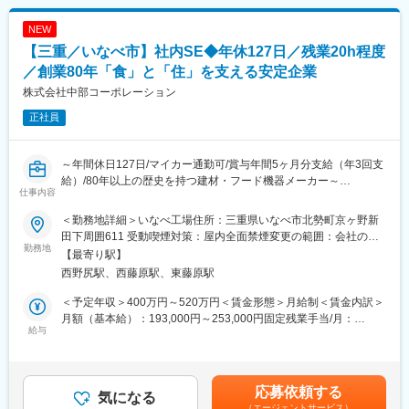
・導入ツールなどのお問い合わせの対応もお願いします
・人材育成／投資に力を入れており、確かな技術力がお客様に評
社業績に応じ支給）賃金はあくまでも目安の金額であり、選考を
（マニュアルや他の社員も近くにいるのですぐに質問できる環境
価され、事業拡大中！
通じて上下する可能性があります。月給(月額)は固定手当を含めた
NEW
です）
表記です。
【三重／いなべ市】社内SE◆年休127日／残業20h程度
【変更の範囲：会社の定める業務】
変更の範囲：会社の定める業務
／創業80年「食」と「住」を支える安定企業
■キャリアビジョン：
株式会社中部コーポレーション
まずは本業務にアサイン予定ですが技術などを身につけていただ
正社員
けますとエンジニアとしてキャリアを描くことも可能です。
もちろんワークライフバランスを軸に就業を続けることも可能で
す。
～年間休日127日/マイカー通勤可/賞与年間5ヶ月分支給（年3回支
社員ひとりひとりのキャリアに適したアサインができればと存じ
給）/80年以上の歴史を持つ建材・フード機器メーカー～
ます。
仕事内容
独自カリキュラムの研修制度や自己啓発支援制度も用意もあるの
マンホールをはじめとする鋳物製品と、建築／設備／土木／公園
でスキルアップには適した環境でございます
＜勤務地詳細＞いなべ工場住所：三重県いなべ市北勢町京ヶ野新
用器材、製氷機をはじめとするフード機器の開発・設計・製造を
田下周囲611 受動喫煙対策：屋内全面禁煙変更の範囲：会社の定
行う当社にて、社内SE業務をお願いします。
勤務地
■組織構成〈ITサービス事業本部〉
める事業所
【最寄り駅】
・人数：33名（男女比8：2）
西野尻駅、西藤原駅、東藤原駅
■仕事内容：
・年代：20代~50代
社内SEとして下記の内容をお任せします。
（年齢層比率：20～30代：60％／40代：25％／50代：15％）
＜予定年収＞400万円～520万円＜賃金形態＞月給制＜賃金内訳＞
・業務システムの企画、導入、運用保守
・中途入社割合：8割
月額（基本給）：193,000円～253,000円固定残業手当/月：
・情報インフラの管理
給与
31,664円～41,508円（固定残業時間21時間0分/月）超過した時間
■数字で見る当社
外労働の残業手当は追加支給＜月給＞224,664円～294,508円（一
■募集背景：
・有給休暇取得率：72.5％
律手当を含む）＜昇給有無＞有＜残業手当＞有＜給与補足＞■昇
いなべ工場での新規部署設立のための採用です。
・平均残業時間：12時間／年休120日／完全週休2日制（土日祝休
給：有・昇給金額／昇給率：1.00％～3.00％（前年度実績）■賞
応募依頼する
気になる
み）
与：有・年3回（計5.0ヶ月分（前年度実績））賃金はあくまでも
（エージェントサービス）