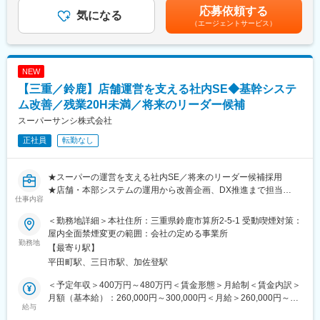
■業務概要
手当を含めた表記です。
応募依頼する
社内SEとして、情報セキュリティおよびネットワークインフラの
気になる
変更の範囲：会社の定める業務
（エージェントサービス）
構築・運用・改善を担当いただきます。
単なる運用保守ではなく、セキュリティ方針の整備や情報漏洩対
策、社内教育まで幅広く携わっていただく予定です。
NEW
■具体的な業務内容
【三重／鈴鹿】店舗運営を支える社内SE◆基幹システ
・社内ネットワークおよびセキュリティ環境の構築、運用、保守
・ファイアウォールや各種セキュリティ機器の管理
ム改善／残業20H未満／将来のリーダー候補
・情報漏洩対策の企画、導入、運用
スーパーサンシ株式会社
・ISO27001に関する文書管理、監査対応
正社員
転勤なし
・社員向けセキュリティ教育、啓発活動
・セキュリティインシデント発生時の対応
・システムおよびネットワークの改善提案
★スーパーの運営を支える社内SE／将来のリーダー候補採用
★店舗・本部システムの運用から改善企画、DX推進まで担当
■配属組織
仕事内容
★残業月20時間未満／三重県密着企業
システム部への配属となります。
当社では店舗運営やネットスーパー事業を支えるため、多くのシ
＜勤務地詳細＞本社住所：三重県鈴鹿市算所2-5-1 受動喫煙対策：
■業務概要
ステムを内製化しており、IT部門が事業成長を支える重要な役割
屋内全面禁煙変更の範囲：会社の定める事業所
社内SEとして、店舗および本部が利用する各種システムの運用管
勤務地
を担っています。
【最寄り駅】
理、保守・改善業務を担当いただきます。
平田町駅、三日市駅、加佐登駅
システム部門は単なる保守担当ではなく、店舗運営や経営を支え
■配属部門・働き方
る役割を担っています。
・残業は年間平均18時間、申請制で過度な残業は発生しません
＜予定年収＞400万円～480万円＜賃金形態＞月給制＜賃金内訳＞
売上管理や発注システム、ポイントシステム、レジシステムなど
・夜間／休日対応はシステム障害や設備対応時以外は原則なし
月額（基本給）：260,000円～300,000円＜月給＞260,000円～
の安定稼働を支えながら、業務効率化に向けた改善提案も行いま
給与
・シフト制ですが公休・有給ともに土日の取得も可能
300,000円＜昇給有無＞有＜残業手当＞有＜給与補足＞・残業手
す。