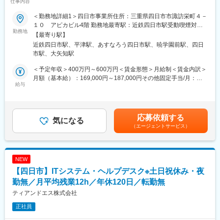
仕事内容
レックス可／技術を大学と共同研究している部署が隣接しており
ます～
■数字で見る当社
＜勤務地詳細1＞四日市事業所住所：三重県四日市市諏訪栄町４－
・有給休暇取得率：72.5％
１０ アピカビル4階 勤務地最寄駅：近鉄四日市駅受動喫煙対
■概要
勤務地
・平均残業時間：12時間／年休120日／完全週休2日制（土日祝休
策：屋内全面禁煙＜勤務地詳細2＞四日市工場（キオクシア）住
【最寄り駅】
・大手企業が使用する業務アプリケーションの受託開発をお任せ
み）
所：三重県四日市市山之一色町800番地 受動喫煙対策：屋内全面
近鉄四日市駅、平津駅、あすなろう四日市駅、暁学園前駅、四日
いたします。
・離職率：7.9％
禁煙変更の範囲：会社の定める事業所（リモートワーク含む）
市駅、大矢知駅
※ご担当いただく工程はシステム検討・要件定義～導入工程まで
・新卒者の3年以内定着率：96％
で、Webシステム～クライアントアプリケーション等の開発をし
＜予定年収＞400万円～600万円＜賃金形態＞月給制＜賃金内訳＞
ます。
■フォローアップ：
月額（基本給）：169,000円～187,000円その他固定手当/月：
※一つの工程だけでなくプロジェクトの全行程に携われる事でより
給与
・約6割の社員が未経験者ですが、先輩社員が1人付き業務を通じ
118,100円～243,500円固定残業手当/月：46,400円～69,500円
多くの経験を得て、スキルアップ可能です。
て指導するため着実にフォローアップいただけます。
（固定残業時間20時間0分/月）超過した時間外労働の残業手当は
追加支給＜月給＞333,500円～500,000円（一律手当を含む）＜昇
■参画予定プロジェクト
■当社について
給有無＞有＜残業手当＞有＜給与補足＞※〈月額固定給×12カ月＝
応募依頼する
・Windowsアプリケーション開発/半導体に関わるシステムの開発/
気になる
【大手企業（東芝・キオクシア・日立など）向けのソリューショ
年収〉です。（賞与無）※固定残業時間を超過した時間外労働の残
（エージェントサービス）
半導体メーカ向けドキュメント管理システムの開発(半導体メーカ
ン提供】
業時間代は追加支給※給与詳細は、当社規定に従いスキル・経験年
が社内で使用しているドキュメント管理システムを開発)
・業務アプリケーションや医療システムの開発からインフラ構
数に準じて決定いたします■昇格：年1回（4月）※個人の成績、会
※長期案件・10名程度の社内体制規模となっております。
築、ソフトウェア検証事業、運用・保守支援、AIテクノロジーま
社業績により査定賃金はあくまでも目安の金額であり、選考を通
で。高度なソフトウェア技術と長年の実績から蓄積された経験と
じて上下する可能性があります。月給(月額)は固定手当を含めた表
NEW
【開発環境】
ノウハウがあります。
記です。
【四日市】ITシステム・ヘルプデスク※土日祝休み・夜
・言語：Java(Spring),JavaScript(Angular),TypeScript,VB.Net,C#
【AIなど先端技術事業への注力】
など
勤無／月平均残業12h／年休120日／転勤無
・現在は半導体分野、AI・画像認識・機械学習・自動運転といっ
・DB：SQL
た先進技術分野にも進出しています。
ティアンドエス株式会社
・その他：DOMA2, Oracle
【東証グロース市場上場・安定基盤のある経営体制】
正社員
・人材育成／投資に力を入れており、確かな技術力がお客様に評
■組織構成〈ITサービス事業本部〉
価され、事業拡大中！