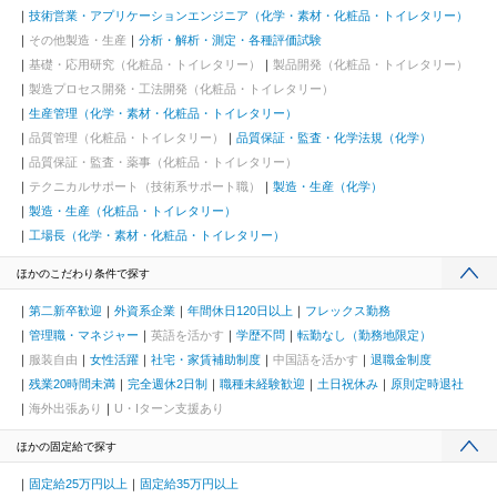
技術営業・アプリケーションエンジニア（化学・素材・化粧品・トイレタリー）
その他製造・生産
分析・解析・測定・各種評価試験
基礎・応用研究（化粧品・トイレタリー）
製品開発（化粧品・トイレタリー）
製造プロセス開発・工法開発（化粧品・トイレタリー）
生産管理（化学・素材・化粧品・トイレタリー）
品質管理（化粧品・トイレタリー）
品質保証・監査・化学法規（化学）
品質保証・監査・薬事（化粧品・トイレタリー）
テクニカルサポート（技術系サポート職）
製造・生産（化学）
製造・生産（化粧品・トイレタリー）
工場長（化学・素材・化粧品・トイレタリー）
ほかのこだわり条件で探す
第二新卒歓迎
外資系企業
年間休日120日以上
フレックス勤務
管理職・マネジャー
英語を活かす
学歴不問
転勤なし（勤務地限定）
服装自由
女性活躍
社宅・家賃補助制度
中国語を活かす
退職金制度
残業20時間未満
完全週休2日制
職種未経験歓迎
土日祝休み
原則定時退社
海外出張あり
U・Iターン支援あり
ほかの固定給で探す
固定給25万円以上
固定給35万円以上