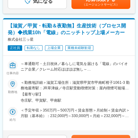
・水処理膜（NF、RO）およびエレメント開発（スパイラル）。
気になる
（会社が提示するメニューから決められた範囲で、自由に選択し
（エージェントサービス）
利用できる制度。住宅、財産形成、健康、育児、自己啓発等のメ
【入社後まずお任せしたい業務】
ニューを対象として、年間104,600円相当の補助を受けることが
・まずは、水処理膜モジュールの製膜およびエレメントの開発に
出来ます。）
携わっていただきます。業務を進める上では、先輩社員の指導を
・社員食堂あり（本社以外）
【滋賀／甲賀・転勤＆夜勤無】生産技術（プロセス開
受けながら、新製品・新事業の検討をテーマ探索から製品化まで
発）◆残業10h「電線」のニッチトップ上場メーカー
行って頂きます。
変更の範囲：会社の定める業務
株式会社三ッ星
【将来的にお任せしたい業務/キャリアパスのイメージ】
正社員
転勤なし
上場企業
業種未経験歓迎
・技術検討のみならず、マーケティング・事業構築まで幅広く携
わって頂きます。顧客やサプライヤー、社内の関連部門との連携
など多くの方と連携頂きながら、業務に取り組んで頂きます。
～車通勤可・土日祝休／暮らしに電気を届ける「電線」のパイオ
ニア企業／クレーム対応ほぼほぼ無し～
【業務のやりがい/アピールポイント】
仕事内容
・社内でも重視されているESG経営の中核を担える部署です。本
★こんなポジション★
＜勤務地詳細＞滋賀工場住所：滋賀県甲賀市甲南町柑子1061-3 勤
開発は水処理膜技術の大きなステップアップを目指しており達成
・工場で「ものをつくる流れ」を見ながら、「もっと安全に」
務地最寄駅：JR草津線／寺庄駅受動喫煙対策：屋内喫煙可能場所
時には会社への大きな貢献に加え、省エネ化のような社会課題解
「もっとムダなく」「もっと効率よく」できるようにサポートし
勤務地
あり変更の範囲：会社の定める事業所
決の一翼を担うといったやりがいがあります。
【最寄り駅】
ます
・実際の開発業務でも課題は大きく困難ですが、自らが考え設
寺庄駅、甲賀駅、甲南駅
・製品の品質を守りながら、コストを下げるための工夫を考えま
計・製造し実験すると言った面白みがあり、目標を達成できた瞬
す
＜予定年収＞350万円～500万円＜賃金形態＞月給制＜賃金内訳＞
間は大きな喜びが得られると思います。また実際に製品化されれ
・たとえば、今使っている材料を、同じ品質で安くできる材料に
月額（基本給）：232,000円～330,000円＜月給＞232,000円～
ば社会貢献にも寄与できたというやりがいを感じられる仕事です
変えられないかを検討します
給与
330,000円＜昇給有無＞有＜残業手当＞有＜給与補足＞※給与詳細
・材料を変えると作り方も変わるので、その作り方も見直します
は、前職の年収・経験・年齢を考慮し決定します。■賞与：有…
【所属組織の構成、雰囲気や仕事の進め方】
3.5ヶ月／年 ※前年実績賃金はあくまでも目安の金額であり、選
・若手からベテランまで幅広い世代の方が所属しており、キャリ
■お仕事の内容