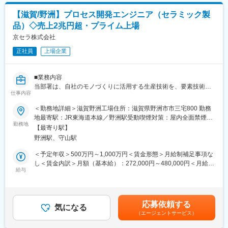
立上げ
【滋賀/野洲】プロセス開発エンジニア（セラミック製
・既存プロセスにこだわらず、ゼロベースでプロセス革新を考慮
品）◇売上2兆円超・プライム上場
した生産ラインの構想立案、予算化推進
（3）多賀新棟の投資推進（導入、立上げ）
京セラ株式会社
・導電製品の製造移管に向けたプロセスの改善、最適化の検討推
正社員
上場企業
進
■業務詳細：
■業務内容
TVやスマートフォン、電子部品などのエレクトロニクス関連製品
当部署は、自社のモノづくりに活用する生産技術を、要素技術開
の高機能化に伴い、そこで適用される部材の品質要求が高度化し
仕事内容
発から担う生産技術開発組織です。
ています。当社ではこの材料の高機能化を推進し、顧客の要望・
＜勤務地詳細＞滋賀野洲工場住所：滋賀県野洲市市三宅800 勤務
製造工程に適合した材料の製品化を行っています。当部署はエレ
セラミックスや金属などの粉体や、そのスラリー・ペーストなど
地最寄駅：JR東海道本線／野洲駅受動喫煙対策：屋内全面禁煙変
クトロニクス関連製品の設備設計や設備導入・改造、生産条件の
を扱い、成形、印刷、焼成などのセラミックスの製造プロセスを
勤務地
更の範囲：会社の定める事業所（リモートワーク含む）
最適化など、モノづくりの上流（原料納入）から下流（製品出
【最寄り駅】
改善・開発する業務をになっていただきます。
荷）までのプロセス革新、そして生産能力増強投資を担っていま
野洲駅、守山駅
現象を理論的に紐解き、メカニズムを理解して本質を追求してい
す。
ただくことを期待しています。自ら積極的に活動でき、１年から
＜予定年収＞500万円～1,000万円＜賃金形態＞月給制補足事項な
２年後にはチームでの活動牽引できる人材を求めています。
し＜賃金内訳＞月額（基本給）：272,000円～480,000円＜月給＞
■本ポジションの魅力：
給与
272,000円～480,000円＜昇給有無＞有＜残業手当＞有＜給与補足
◇長期ビジョン「Vision2030」の実現に向けて、ファインケミカ
■キャリアパス
＞※給与詳細は経験・能力・前職給与等を踏まえて決定します。■
ル事業部では新製品拡大を目指し、特に新領域分野(次世代ディス
当社の人事制度に基づいて、将来のキャリア形成に向けたサポー
昇給：年1回■賞与：年2回■年収例：660万円（技術系総合職30歳
プレイ、ARVR、車載用途など)に注力し、開発加速、生産拡大を
トも行っていきます。具体的には専門職を極めるコースと組織の
／月給32万円＋賞与＋各種手当）、800万円（技術系総合職35歳
続けています。。
応募依頼する
マネジメントを極めるコースの選択肢があり、本人の希望や経
気になる
／月給37万円＋賞与＋各種手当）賃金はあくまでも目安の金額で
（エージェントサービス）
験、資質を鑑みて柔軟に対応する風土があります。
あり、選考を通じて上下する可能性があります。月給(月額)は固定
■同社の魅力・特徴：
手当を含めた表記です。