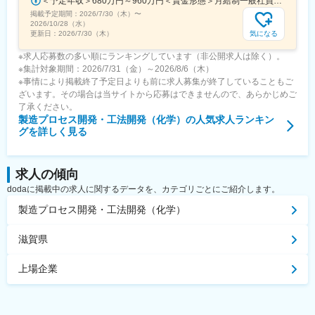
＜予定年収＞680万円～960万円＜賃金形態＞月給制一般社員のみ残業手当を支給＜賃金内訳＞月額（基本給）：390,000円～490,000円＜月給＞390,000円～490,000円＜昇給有無＞有＜残業手当＞有＜給与補足＞■あくまで想定年収になり、保証の限りではございません。ご本人様のスキル・経験に応じて当社規定により決定いたします。■各種諸手当、福利厚生は別途欄をご参照ください。賃金はあくまでも目安の金額であり、選考を通じて上下する可能性があります。月給(月額)は固定手当を含めた表記です。
掲載予定期間：
2026/7/30（木）
〜
2026/10/28（水）
気になる
更新日：
2026/7/30（木）
※求人応募数の多い順にランキングしています（非公開求人は除く）。
※集計対象期間：2026/7/31（金）～2026/8/6（木）
※事情により掲載終了予定日よりも前に求人募集が終了していることもご
ざいます。その場合は当サイトから応募はできませんので、あらかじめご
了承ください。
製造プロセス開発・工法開発（化学）
の人気求人ランキン
グを詳しく見る
求人の傾向
dodaに掲載中の求人に関するデータを、カテゴリごとにご紹介します。
製造プロセス開発・工法開発（化学）
滋賀県
上場企業