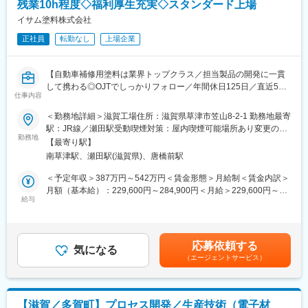
残業10h程度◇福利厚生充実◇スタンダード上場
・従業員持株会(奨励金あり）
・育児･介護休暇制度(取得実績あり）
イサム塗料株式会社
・EAP(復職支援プログラム)提携業者あり
正社員
転勤なし
上場企業
・健康経営優良法人の基準を上回る健康診断を年2回実施
・福利厚生サービス(カタログギフト)の全社員への配布
・年次有給休暇(最大付与日数22日)
【自動車補修用塗料は業界トップクラス／担当製品の開発に一貫
∟計画年休取得制度（6日／年）
して携わる◎OJTでしっかりフォロー／年間休日125日／直近5年
∟失効年休の積立制度(最大30日)あり
仕事内容
は安定的な収益を確保】
∟半日単位取得制度あり(時間単位休暇制度導入予定)
＜勤務地詳細＞滋賀工場住所：滋賀県草津市笠山8-2-1 勤務地最寄
自動車補修用塗料で業界トップレベルである当社にて自動車補修
駅：JR線／瀬田駅受動喫煙対策：屋内喫煙可能場所あり変更の範
■当社の特徴：
用、工業用、建築用の各種塗料の新製品開発、既製品改良を中心
勤務地
囲：無
（1）世界トップレベルの品質と実績を誇る自動車補修用塗料…自
【最寄り駅】
に、以下の多岐にわたる業務を担当していただきます。
動車補修用塗料を主力に、建築用・工業用・汎用塗料と様々な分
南草津駅、瀬田駅(滋賀県)、唐橋前駅
野で活躍する中堅塗料メーカーです。
■職務詳細：
＜予定年収＞387万円～542万円＜賃金形態＞月給制＜賃金内訳＞
（2）充実した福利厚生・就業環境…住宅手当・皆勤手当・給食手
・各種塗料の新製品開発および既製品改良
月額（基本給）：229,600円～284,900円＜月給＞229,600円～
当・家族手当など、充実した手当や福利厚生を完備しておりま
・営業担当者に同行しての、取引先企業の訪問およびニーズのヒ
給与
284,900円＜昇給有無＞有＜残業手当＞有＜給与補足＞■昇給:年1
す。
アリング、新製品の提案、使用方法の指導、クレーム対応など
回（4月）■賞与:年2回（7月・12月）※過去実績…年4.18ヶ月分賃
（3）安定した業績・財務体質・業界の動向…直近5年間の売上
・開発に必要な原材料の調達および材料購買などの外部との折衝
金はあくまでも目安の金額であり、選考を通じて上下する可能性
高・当期純利益は安定的な収益を確保しています。また、当社の
交渉
があります。月給(月額)は固定手当を含めた表記です。
自己資本比率でも業界平均を大きく上回っており、非常に健全な
応募依頼する
※各人が開発テーマを持って、新製品開発、既存製品の改良、手直
気になる
財務体質を誇っております。
（エージェントサービス）
しにあたります。購買での交渉から、顧客でのプレゼンまで、開
発者自らが行いますので、研究だけに限らず、幅広い業務をお任
変更の範囲：会社の定める業務
せする予定です。
OJTや教育体制のフォローが手厚い為、職種・業界未経験の方で
【滋賀／多賀町】プロセス開発／生産技術（電子材