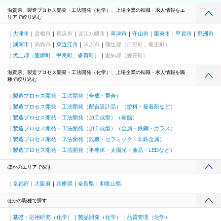
滋賀県、製造プロセス開発・工法開発（化学）、上場企業の転職・求人情報をエ
リアで絞り込む
大津市
彦根市
長浜市
近江八幡市
草津市
守山市
栗東市
甲賀市
野洲市
湖南市
高島市
東近江市
米原市
蒲生郡（日野町、竜王町）
犬上郡（豊郷町、甲良町、多賀町）
愛知郡（愛荘町）
滋賀県、製造プロセス開発・工法開発（化学）、上場企業の転職・求人情報を職
種で絞り込む
製造プロセス開発・工法開発（合成・重合）
製造プロセス開発・工法開発（配合設計品）（塗料・接着剤など）
製造プロセス開発・工法開発（加工成型）（樹脂）
製造プロセス開発・工法開発（加工成型）（金属・鉄鋼・ガラス）
製造プロセス開発・工法開発（無機・セラミック・非鉄金属）
製造プロセス開発・工法開発（半導体・太陽光・液晶・LEDなど）
ほかのエリアで探す
京都府
大阪府
兵庫県
奈良県
和歌山県
ほかの職種で探す
基礎・応用研究（化学）
製品開発（化学）
品質管理（化学）