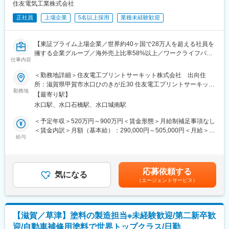
住友電気工業株式会社
■採用背景：
正社員
上場企業
5名以上採用
業種未経験歓迎
当社の高機能プラスチックスカンパニーでは、重点戦略の一つと
してエレクトロニクス分野の事業拡大を推進しています。
当部署では、ディスプレイ、半導体、AIサーバーなどに用いられ
【東証プライム上場企業／世界約40ヶ国で28万人を超える社員を
る電子材料向けに、接着剤やコーティング剤といった樹脂材料の
擁する企業グループ／海外売上比率58%以上／ワークライフバラ
開発・事業化を担っています。市場の高度化・高機能化ニーズに
仕事内容
ンス◎】
対応し、事業化をさらに加速するため、材料開発および技術開発
■職務概要：
＜勤務地詳細＞住友電工プリントサーキット株式会社 出向住
の体制強化を目的に人材を募集いたします。
ファインピッチFPCやフッ素基板FPCに関して、量産までのプロ
所：滋賀県甲賀市水口ひのきが丘30 住友電工プリントサーキット
セス設計業務をご担当いただきます。
勤務地
勤務地最寄駅：ＪＲ線／三雲駅受動喫煙対策：屋内全面禁煙
■就業環境：
【最寄り駅】
◎生産技術開発業務
・フレックス制度有
水口駅、水口石橋駅、水口城南駅
－新規工程設備仕様検討／導入／製造条件確立
－新規材料導入
＜予定年収＞520万円～900万円＜賃金形態＞月給制補足事項なし
■当社について
◎新規製品の量産立上げ業務
＜賃金内訳＞月額（基本給）：290,000円～505,000円＜月給＞
独自の材料・加工技術を活かし、半導体、電子部品、EV、自動運
－歩留り改善／生産能力向上／コストダウン
給与
290,000円～505,000円＜昇給有無＞有＜残業手当＞有＜給与補足
転など成長市場を支える高機能材料を世界中へ展開しています。
－品質管理体制整備
＞※経験、能力等を考慮し、当社規定により支給します。■昇給：
積極的な研究開発・設備投資により事業拡大を続けており、最先
※高周波製品を中心としたプリント基板の生産技術開発業務を試作
年1回 （4月）■賞与：年2回 （6月・12月）賃金はあくまでも目安
端技術に携わりながらグローバルに活躍できる環境が整っていま
フェーズ・量産フェーズともにお任せいたします。
の金額であり、選考を通じて上下する可能性があります。月給(月
す。社会課題の解決と持続可能な社会の実現に貢献できる点も大
応募依頼する
気になる
額)は固定手当を含めた表記です。
きな魅力です。
（エージェントサービス）
■配属先（住友電工プリントサーキット株式会社）について
入社後は住友電工プリントサーキット株式会社（住友電気工業株
変更の範囲：会社の定める業務
式会社の研究部門に誕生したフレキシブルプリント回路（FPC）
事業を担当／勤務地：滋賀県甲賀市水口ひのきが丘30）に住友電
【滋賀／草津】塗料の製造担当※未経験歓迎/第二新卒歓
気工業より在籍出向となります。待遇・給与は住友電気工業と変
迎/自動車補修用塗料で世界トップクラス/日勤
わりません。