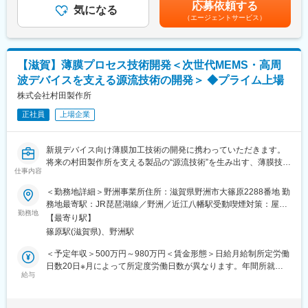
考を通じて上下する可能性があります。月給(月額)は固定手当を含
ア入社者も一定割合存在します。
応募依頼する
・製品の品質を守りながら、コストを下げるために材料の見直し
気になる
めた表記です。
・年齢や役職に関係なくフラットに議論・相談が行える活発な組
（エージェントサービス）
を行います
織です。
「今はA材を使っているけど、似た構造で安価なB材に変えられな
・担当を任された業務は、基本的に担当者の責任で一貫して実施
いかな？」といったアイデアをチームで検討します
してもらいます。もちろん担当者に押し付けるのではなくチーム
・材料を変える場合は、製造工程の一部を調整する必要があるた
内で都度相談し進めて行きます。
【滋賀】薄膜プロセス技術開発＜次世代MEMS・高周
め、その方法も一緒に考えます
・グループ内は質問・相談しやすい環境で、新たことへのチャレ
波デバイスを支える源流技術の開発＞ ◆プライム上場
・作業手順やルールが書かれた説明書を、よりわかりやすく改善
ンジは歓迎する風土で担当者の考えを尊重しつつ皆で議論し業務
していきます
株式会社村田製作所
を進めて行きます。
正社員
上場企業
◎入社後の流れ◎
変更の範囲：会社の定める業務
・最初から一人で任せることはありません。スキルに合わせて少
しずつ仕事の幅を広げていくので未経験でも安心です
新規デバイス向け薄膜加工技術の開発に携わっていただきます。
将来の村田製作所を支える製品の“源流技術”を生み出す、薄膜技術
■組織構成：部署：2名（40代男性、30代男性）
仕事内容
開発ポジションです。
＊穏やかで人当たりの良い方です。質問がしやすい環境ですので
＜勤務地詳細＞野洲事業所住所：滋賀県野洲市大篠原2288番地 勤
ご安心ください。未経験の方でも安心できるフォロー体制があり
■扱う商品
務地最寄駅：JR琵琶湖線／野洲／近江八幡駅受動喫煙対策：屋内
ます。
MEMSセンサ、SAWフィルタ／高周波デバイス、その他、事業部
勤務地
全面禁煙変更の範囲：会社の定める事業所（リモートワーク含
【最寄り駅】
横断の薄膜デバイス全般
む）
■魅力
篠原駅(滋賀県)、野洲駅
・当社製造の電線は街中や病院、コンビニなどで活躍
■業務詳細
＜予定年収＞500万円～980万円＜賃金形態＞日給月給制所定労働
・製品が日常生活で役立っていることを実感しやりがいを感じる
◇差異化につながる薄膜技術・プロセスの検討、要素技術開発
日数20日※月によって所定度労働日数が異なります。年間所就業
◇成膜・フォトリソ・エッチング等を用いたデバイス試作
給与
日数は242日です。＜賃金内訳＞月額（基本給）：295,000円～
■当社について
◇試作デバイスの電気特性測定・初期評価（簡易評価は自部署で
519,800円/月20日間勤務想定＜想定月額＞295,000円～519,800円
〇過酷な建設現場や製造現場で、電気を通すために不可欠な電線
も実施）
＜昇給有無＞有＜残業手当＞有＜給与補足＞【昇給】年1回（定期
「キャプターケーブル」を開発し、信頼のブランドとして確立