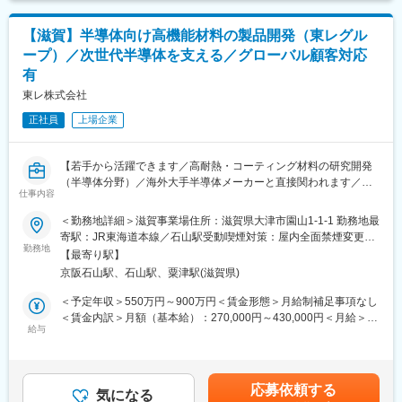
◇プラスチック製品のパイオニアとして設立から70年以上、世界
■配属先のミッション
各国へ事業展開をする化学メーカーです。「住宅」「環境・ライ
京セラのものづくりにおける生産性向上のさらなる加速と効果最
フライン」「高機能プラスチックス」の3軸に事業を展開してお
【滋賀】半導体向け高機能材料の製品開発（東レグル
大化、及び重点技術分野の強化を図るための募集です。組織の目
り、幅広い領域において価値発揮し、このコロナ禍においても増
ープ）／次世代半導体を支える／グローバル顧客対応
指す姿として他社に真似できないオンリーワンのプロセス技術開
益を達成しています。
有
発を推進するために、組織の中核としてご自身の経験を伝達いた
だき、多様性を持った組織強化を図りたいと考えます。
東レ株式会社
変更の範囲：会社の定める業務
正社員
上場企業
◇役割：セラミック生産工程の生産性向上、及びセラミック部品
の品質向上に繋がる新規プロセス技術開発
◇製品：MLCC、セラミックPKG、セラミック構造部品等、京セ
【若手から活躍できます／高耐熱・コーティング材料の研究開発
ラが扱っているセラミック部品全般
（半導体分野）／海外大手半導体メーカーと直接関われます／世
◇業務範囲：セラミック生産工程のプロセス開発をおこなってい
仕事内容
界シェア製品】
ただきます。新規プロセスの仕様を確立し、該当製品を製造する
事業部への伝達、及び工程立上げを事業部と共同で進めます。
＜勤務地詳細＞滋賀事業場住所：滋賀県大津市園山1-1-1 勤務地最
◆業務内容
◇目指す姿：MLCC、セラミックPKGなど京セラのプロセスを結
寄駅：JR東海道本線／石山駅受動喫煙対策：屋内全面禁煙変更の
半導体用ポリイミドコーティング剤の材料開発、顧客対応、量産
勤務地
集し、他社が真似できない、オンリーワンのプロセス技術を確立
範囲：会社の定める事業所（リモートワーク含む）
【最寄り駅】
立ち上げなどをご担当いただきます。
する集団となる
京阪石山駅、石山駅、粟津駅(滋賀県)
１．商材：ポリイミドコーティング剤
■当ポジションの魅力・特徴
＜予定年収＞550万円～900万円＜賃金形態＞月給制補足事項なし
フォトニース?、セミコファイン? https://www.electronics.toray/
・事業部に直結する生産技術とは異なり、京セラ内全事業部門の
＜賃金内訳＞月額（基本給）：270,000円～430,000円＜月給＞
顧客：大手半導体メーカー（日本、韓国、台湾、中国、米国、欧
給与
抱える課題解決に携わる部門です。対応する製品が多岐にわたる
270,000円～430,000円＜昇給有無＞有＜残業手当＞有＜給与補足
州、その他）
為、自身の技術を1つの製品だけでなく、様々な製品、事業部に展
＞※経験、能力、前職給与等を考慮の上決定します。■昇給：年1
開することができます。
回（4月）■賞与：年2回（6月、12月）賃金はあくまでも目安の金
２．商材の魅力など：
・生産技術開発部には設備、制御、IEなど多岐に渡る技術者が在
額であり、選考を通じて上下する可能性があります。月給(月額)は
応募依頼する
東レのポリイミドコーティング剤は半導体の高性能化に寄与して
気になる
籍しており、様々な開発案件に触れることができます。
固定手当を含めた表記です。