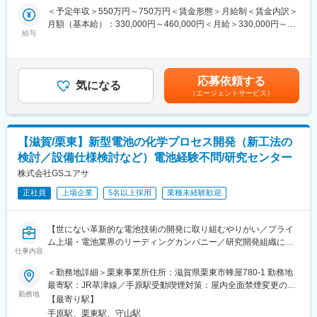
ており、年齢や役職に関係なくフラットに議論・相談が行える活
・包装用プラスチックフィルムの印刷・加工に関する新技術・新
＜予定年収＞550万円～750万円＜賃金形態＞月給制＜賃金内訳＞
発な組織です。子育て世代も多いですが、フレックス勤務を活用
素材開発
月額（基本給）：330,000円～460,000円＜月給＞330,000円～
した柔軟な働き方により仕事と育児の両立を図っています。開発
・サステナビリティ・サーキュラーエコノミーに対応した材料設
給与
460,000円＜昇給有無＞有＜残業手当＞有＜給与補足＞※能力・経
部署ということもあって、実験・評価・試作が多く出社が前提と
計・加工技術の確立
験を考慮の上決定致します。■賞与：年2回（6月・12月）■昇給：
なっていますが、1回/週程度の在宅勤務はOKとしています。
・開発技術の量産化・製造プロセスへの落とし込み
年1回（4月）賃金はあくまでも目安の金額であり、選考を通じて
＜具体的には…＞
上下する可能性があります。月給(月額)は固定手当を含めた表記で
■募集背景：
応募依頼する
・資源循環可能なインキ・剥離性インキの開発
気になる
す。
全社で掲げる2030年度の社会貢献度倍増を目指し、当事業部では
（エージェントサービス）
・脱墨（インキを除去して再資源化）技術の開発
様々な電子材料向け工程用フィルムや粘着テープの新規テーマ探
・フィルムの薄肉化によるプラスチック使用量削減
索、新技術/新製品開発を行っています。半導体/電子デバイス/車
・テープレスで廃フィルムを接続する装置開発
載など、様々な分野で新しい価値を生み出し続けていくため組織
・次世代印刷技術の探索・マーケティング・量産化検討
強化のための増員となります。
【滋賀/栗東】新型電池の化学プロセス開発（新工法の
検討／設備仕様検討など）電池経験不問/研究センター
■魅力・やりがい：
■キーワード：
◎ 業界トップシェア領域（ボトルラベル・トイレタリー等）で技
株式会社GSユアサ
押出成形／樹脂選定技術／フィルム表面改質／層比設計／高分子
術開発に関われる
正社員
上場企業
5名以上採用
業種未経験歓迎
◎ 「捨てる素材」から「循環する資源」へと変革する社会的意義
変更の範囲：会社の定める業務
の高い仕事
◎ 新技術の構想～量産化まで一貫して携われる
【世にない革新的な電池技術の開発に取り組むやりがい／プライ
◎ 将来的に技術部門の中核を担うポジション
ム上場・電池業界のリーディングカンパニー／研究開発組織にて
★グンゼは、包装材料を単なる消耗品ではなく、「生まれ変わる
仕事内容
開発に集中できる環境】
資源」として設計する思想を掲げており、環境負荷低減に直結す
＜勤務地詳細＞栗東事業所住所：滋賀県栗東市蜂屋780-1 勤務地
る技術開発に挑戦できます。
現在進めている新型電池開発において、生産プロセスの開発およ
最寄駅：JR草津線／手原駅受動喫煙対策：屋内全面禁煙変更の範
び新規設備の導入検討をご担当いただきます。
勤務地
囲：会社の定める事業所（リモートワーク含む）
■出向先：グンゼ包装システム株式会社
【最寄り駅】
電池のプロセス開発の観点で業務対応をいただきますが、電池の
プラスチックフィルムの加工、グラビア印刷を行う包装コンバー
手原駅、栗東駅、守山駅