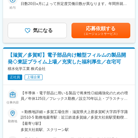
ロセスに立ち入って取り組んでいただきます。
日数20日※月によって所定度労働日数が異なります。年間所就業
発や既存工程改善などの需要が高まっております。
・新商品開発に必要なセラミック素子の開発にも携わっていただ
給与
日数は242日です。＜賃金内訳＞月額（基本給）：295,000円～
きます。開発方向性を見定め、適正な材料、設備、プロセスを選
519,800円/月20日間勤務想定＜想定月額＞295,000円～519,800円
■当社の魅力：
定します。その際、開発方向性を理解するために電子部品の商品
＜昇給有無＞有＜残業手当＞有＜給与補足＞【昇給】年1回（定期
・世界で指折りの特殊ガラスメーカーです。
開発との連携も経験していただきます。
昇給＋昇格時の昇給あり）【昇格】年1回年収約890万円（35歳／
・多品種のガラス材質とガラス溶融技術、幅広いガラス成形技術
応募依頼する
気になる
月給44万円＋残業代＋賞与）別途各種手当年収約740万円（30歳
を活用して製品の差別化を行い、多くの事業で高いマーケットシ
（エージェントサービス）
・磁性体材料のQCDを改善するためのプロセス開発
／月給37万円＋残業代＋賞与）別途各種手当年収約620万円（25
ェアを築いております。特殊ガラス分野においてトップクラスシ
・代替素材の選定、切り替え評価
歳／月給32万円＋残業代＋賞与）別途各種手当賃金はあくまでも
ェアの製品や、他社では類を見ない製品を多数有しており、生産
・原料プロセスへの新工法導入（秤量、混合、粉砕、仮焼、造
目安の金額であり、選考を通じて上下する可能性があります。月
設備を自社開発していることから生産の内製率が高いことも特徴
粒）
給(月額)は固定手当を含めた表記です。
の一つです。
【滋賀／多賀町】電子部品向け離型フィルムの製品開
・窯業プロセスへの新工法導入（成形、焼成、加工）
発◇東証プライム上場／充実した福利厚生／在宅可
・原料、窯業の製造プロセスでの試作、製造工程への開発成果の
移管
積水化学工業 株式会社
変更の範囲：会社の定める業務
・ノイズフィルタ・インダクタ新商品開発と連携した磁性体セラ
正社員
上場企業
ミックの設計開発
★連携地域…国内メイン。アセアン圏もあり。
【半導体・電子部品に用いる製品で将来性◎組織強化のための増
★使用ツール…SEM、XRF、デジタル顕微鏡、強度計、画像検査
員／年休125日／フレックス勤務／設立70年以上・プラスチック
装置など
仕事内容
製品のパイオニア／世界各国へ事業展開／自己資本比率58.0%／
平均年収870万・平均勤続年数15.2年】
＜勤務地詳細＞多賀工場住所：滋賀県犬上郡多賀町大字四手字諏
■働き方の特徴：
訪510-5 勤務地最寄駅：近江鉄道多賀線／多賀大社前駅受動喫煙
・残業月10～15時間程度
■業務内容：ご本人の経験に応じて、下記業務をお任せいたしま
勤務地
対策：屋内全面禁煙変更の範囲：会社の定める事業所（リモート
・フレックスタイム制ですが、基本は8:30-17:00を標準的な勤務
【最寄り駅】
す。
ワーク含む）
時間として就業中
多賀大社前駅、スクリーン駅
○新製品開発
・滋賀県内事業所（東近江市、野洲市）が主な拠点。国内外の関
・当社研究所や各メーカー様と連携し、顧客要望に合わせた離型