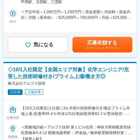
甲西駅、石部駅、三雲駅
ディック株式会社に出向し、組織マネジメントとご自身の技術的
■やりがい・成長機会
成果を両立するプレイングマネジャーとして活躍いただきます。
＜予定年収＞1,000万円～1,250万円＜賃金形態＞月給制＜賃金内
まだ世にない革新的な電池技術の開発に取り組むことができ、エ
合同組織体の一員として、関係者との積極的なコミュニケーショ
訳＞月額（基本給）：625,000円～780,000円＜月給＞625,000円
ンジニアとしての技術力を大きく飛躍させるチャンスがありま
ンが求められます。
給与
～780,000円＜昇給有無＞有＜残業手当＞無＜給与補足＞※経験年
す。
数を考慮の上、決定■昇給：年1回■賞与：年4回※年収はこれまで
■業務詳細
のキャリア、経験年数を考慮の上、決定します。賃金はあくまで
■充実したサポート体制
二軸延伸ポリスチレンシート開発に関するマネジメント業務
も目安の金額であり、選考を通じて上下する可能性があります。
電池分野の経験がない状態で入社された方が大部分であり、先輩
応募依頼する
技術部におけるピープルマネジメント
気になる
月給(月額)は固定手当を含めた表記です。
社員による手厚いサポート体制があります。
（エージェントサービス）
必要な知識や技術の習得には、教育の機会を設けてバックアップ
※出向先について
しますので、安心して業務に取り組んでいただけます。
サンディック株式会社：
DIC株式会社と旭化成株式会社の出資により、二軸延伸ポリスチ
■働きやすい環境：
◇10/1入社限定【全国エリア対象】化学エンジニア/充
レンシート専業メーカーとして設立されました。
・年間休日：126日
実した技術研修付き/プライム上場/働き方◎
・有給取得日数：平均15.9日（全社）
■期待する役割
株式会社アルプス技研
※有給は年間10日の取得を義務付け
合同組織のため、ステークホルダーと真摯・誠実にコミュニケー
正社員
上場企業
ションし、粘り強く交渉していただくことを期待しています。
◎離職率：2.1％（2024年度実績）
組織のマネジメントと、自らの成果による貢献の両方を担うプレ
◎育休取得率：男性→71.3％ 女性→100％（2024年度実績）
ーイングマネジャーとしての役割を期待しています。
【10/1入社限定/入社後に3か月程の技術研修付き/東証プライム市
■福利厚生：
場上場 /定着率95.4％/年休125日/有給取得率82.1％/育休取得・復
■就業環境
仕事内容
家族手当、住宅手当、独身寮、社宅あり
帰率100%/ぷらちなくるみんマーク取得】
年間休日124日、各種手当、福利厚生充実。ワークライフバラン
＜勤務地詳細＞アルプス技研 第１ビル住所：神奈川県相模原市緑
スを保ちながらキャリアアップが目指せる環境です。
変更の範囲：会社の定める業務
■業務概要：
区西橋本5-4-12 勤務地最寄駅：JR各線／橋本駅受動喫煙対策：屋
入社後研修を経て化学エンジニアとしてご活躍いただきます。さ
勤務地
内全面禁煙変更の範囲：会社の定める事業所
■企業の特徴/魅力
【最寄り駅】