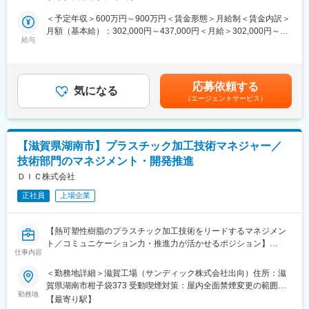
知見経験は必須ではございません。
ター。包装技術・包装材料・生産技術に関する共同開発や、生産
＜予定年収＞600万円～900万円＜賃金形態＞月給制＜賃金内訳＞
ライン立ち上げまでのアドバイスなど、パッケージシステム全般
「既存の枠にとらわれず、新しいモノづくりに挑戦したい」
月額（基本給）：302,000円～437,000円＜月給＞302,000円～
に関わる業務も行っている。
「社会を変える技術に関わりたい」
給与
437,000円＜昇給有無＞有＜残業手当＞有＜給与補足＞【昇給】
そんな想いをお持ちの方にとって、本ポジションは技術者人生を
年1回【賞与】年2回（年間5.724ヵ月分） ※2025年度実績【モデ
■組織構成：
大きく飛躍させるポジションです。
ル年収】・25歳/600万円 ・30歳/680万円 ・35歳/750万円 ・
技術開発部：１３名、技術開発課：3名
40歳/820万円※20時間/月分の残業代を含む（その他、規定に応じ
将来、技術部門の中核を担っていただける人財を募集していま
応募依頼する
■主な業務内容
気になる
て家族手当や住宅手当の支給あり）賃金はあくまでも目安の金額
す。
（エージェントサービス）
▽具体業務
であり、選考を通じて上下する可能性があります。月給(月額)は固
・新規電池の製造プロセス（工法）の研究・設計
定手当を含めた表記です。
■事業・技術の特徴：
・新技術に基づく試作・評価・条件検討
グンゼのプラスチックフィルム事業は、医療・産業・包装用途で
・設備仕様の構想～設計・メーカー選定・立上げ
培った高機能フィルム技術をベースに、高い加工技術（グラビア
【滋賀県湖南市】プラスチック加工技術マネジャー／
・プロセス妥当性の検証・スケールアップ検討
印刷・ラミネート）、環境配慮型材料開発、リサイクル対応設計
技術部門のマネジメント・開発推進
・海外展示会・技術調査による最先端動向の把握
を組み合わせた付加価値型ビジネスが強みです。
ＤＩＣ株式会社
特に包装分野では、「機能性 × 環境対応」を両立した製品開発に
▽プロジェクト領域
力を入れており、単なる包装材メーカーではなく、“持続可能なパ
正社員
上場企業
・次世代LIBの革新的製造プロセス研究（完全新規工法含む）
ッケージングソリューション企業”として進化しています。
・各種電池のプロセス開発
・電池リサイクル技術（リチウム・コバルト回収）開発
変更の範囲：会社の定める業務
【熱可塑性樹脂のプラスチック加工技術をリードするマネジメン
ト／コミュニケーション力・推進力が活かせるポジション】
■働き方・仕事の進め方について
仕事内容
試作・評価など実験設備を用いた業務が多いため、出社が基本と
■業務概要
＜勤務地詳細＞滋賀工場（サンディック株式会社出向）住所：滋
なりますが、リモートワークも活用可能です。
当社滋賀工場の技術部門にて、二軸延伸ポリスチレンシートの開
賀県湖南市柑子袋373 受動喫煙対策：屋内全面禁煙変更の範囲：
開発テーマに基づき、個人の着想やアイデアを織り込みながらス
発に関わる技術マネジメント業務をお任せします。
勤務地
会社の定める事業所
ケジュール管理を行い、集中して開発を進めることができます。
【最寄り駅】
DIC株式会社へ入社後、旭化成株式会社との合弁会社であるサン