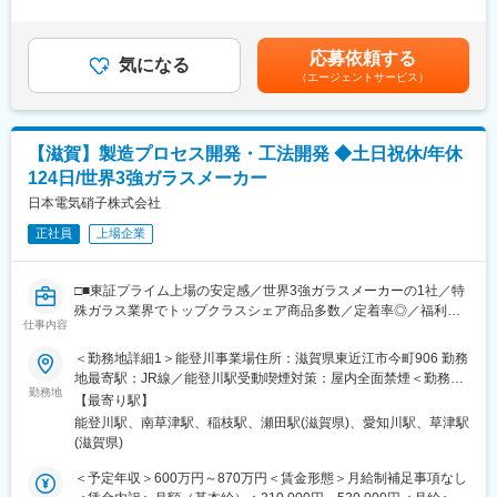
◎ミッション：量産化の確立
験を基に、同社規定にて決定します。賞与：7月・12月昇給：4月
・量産ラインに移行する際の条件設定を行います。(ラボ実験、効
賃金はあくまでも目安の金額であり、選考を通じて上下する可能
■充実したサポート体制
果反応等)
性があります。月給(月額)は固定手当を含めた表記です。
CO2分離技術分野の経験がない状態で入社された方が大部分であ
応募依頼する
※開発自体は、研究開発・技術サービス部隊が担当します。
気になる
り、先輩社員による手厚いサポート体制があります。
（エージェントサービス）
・設備導入の検討や文献調査もあります。
必要な知識や技術の習得には、教育の機会を設けてバックアップ
しますので、安心して業務に取り組んでいただけます。
【既存品の品質・生産性向上に関わるテーマ】
◎ミッション：生産性向上
■働きやすい環境：
【滋賀】製造プロセス開発・工法開発 ◆土日祝休/年休
・既存品における品質の安定化に取り組みます。量産時の品質の
・年間休日：126日
124日/世界3強ガラスメーカー
ばらつきを防ぐため、原因分析や製造条件の調査を行います。
・有給取得日数：平均15.9日（全社）
・安価な材料でコストダウン出来るよう、原料分析も行います。
日本電気硝子株式会社
※有給は年間10日の取得を義務付け
正社員
上場企業
＜超耐熱ポリイミドフィルムについて＞
◎離職率：2.1％（2024年度実績）
超耐熱性の高機能性フィルムです。航空機や機関車等のモーター
◎育休取得率：男性→71.3％ 女性→100％（2024年度実績）
の耐熱性絶縁材料、ビデオやカメラなどの小型化を可能にしたフ
□■東証プライム上場の安定感／世界3強ガラスメーカーの1社／特
レキシブルプリント配線板の基板材料として使用されています。
■福利厚生：
殊ガラス業界でトップクラスシェア商品多数／定着率◎／福利厚
仕事内容
家族手当、住宅手当、独身寮、社宅あり
生充実■□
■やりがい：
＜勤務地詳細1＞能登川事業場住所：滋賀県東近江市今町906 勤務
直属上司の下、基本教育及びPI製造技術者としての基本業務を理
変更の範囲：会社の定める業務
■職務内容：
地最寄駅：JR線／能登川駅受動喫煙対策：屋内全面禁煙＜勤務地
解いただいた後にテーマを与え、テーマの主担当として業務にあ
想定する業務の内容としては大きく下記の通りとなります。
勤務地
詳細2＞精密ガラス加工センター住所：滋賀県草津市笠山1-4-37
たります。製造現場の変革を自らの手で実行できると共に、成果
【最寄り駅】
・電子部品用ガラス製品の新製品の開発及び製造プロセス開発
勤務地最寄駅：JR琵琶湖線／南草津駅受動喫煙対策：屋内全面禁
が目に見える形で明確です。
能登川駅、南草津駅、稲枝駅、瀬田駅(滋賀県)、愛知川駅、草津駅
・既存製品開発及びプロセス開発・工程改善
煙変更の範囲：本社及び全ての事業場、営業所、国内・海外関連
(滋賀県)
・客先の技術的対応（フィールドエンジニアリング）
子会社、在宅勤務を行う場所
■キャリアパス：
＜予定年収＞600万円～870万円＜賃金形態＞月給制補足事項なし
ポリイミドに関わる化学・樹脂加工・設備プロセスの理解を通し
■業務の流れ：