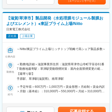
（エージェントサービス）
おり、半導体大手各社に長年の実績があり、世界で高いシェアを
・入社年次に関わらず、思った事が言えて、思った事が出来る環
有しています。半導体関連材料や装置は日本メーカーが強いです
境が整っています。
が、半導体製造は海外が強くなっていることから、顧客は海外が
多く、当社コーティング剤を通して世界中の大手半導体メーカー
変更の範囲：会社の定める業務
【滋賀/草津市】製品開発（水処理膜モジュール製膜お
とやり取りする醍醐味を感じることができる業務です。
よびエレメント）※東証プライム上場/Nitto
当業務を通じて、材料面では耐熱性材料、感光性材料、加工技術
に関する知見、業界面では半導体産業への知識が深まります。
日東電工株式会社
正社員
上場企業
３．社会への影響、貢献：
東レのコーティング剤を用いた半導体はスマホやPCをはじめとす
る一般家電から自動車に至るまで、様々な分野に用いられてお
～Nitto/東証プライム上場/ニッチトップ戦略で高シェア製品多数～
り、成長著しいAI向けでも、更なる拡大が見込まれています。
社会の発展と半導体の発展は軌を一にしており、コーティング剤
仕事内容
【所属組織のミッション】
を通して、情報社会の高度化、高速化への貢献を実感できる業務
・グローバル市場向けにメンブレン（水処理膜）新製品の開発を
＜勤務地詳細＞滋賀事業所住所：滋賀県草津市山寺町字笹谷61番
です。
担当しています。
7 勤務地最寄駅：草津駅受動喫煙対策：屋内全面禁煙変更の範
勤務地
囲：会社の定める事業所（リモートワーク含む）
◆大手ならではの福利厚生・社員の働きをしっかりサポート
【最寄り駅】
【担当製品】工業用向け水処理膜(水以外の不純物を透過させずに
・産休や育休など、ライフプランに合わせた休暇制度を用意。
手原駅、草津駅(滋賀県)、南草津駅
真水とその他を分離させるための膜)。
└育休復帰率：99％／男性の育児休暇・育児目的休暇の取得率：
＜予定年収＞600万円～1,000万円＜賃金形態＞月給制＜賃金内訳
86％（2023年度）
【担当製品の詳細（用途・強み）】
＞月額（基本給）：310,000円～550,000円＜月給＞310,000円～
・工場の排水処理、食品製造用途、浄水製造などグローバルに
給与
550,000円＜昇給有無＞有＜残業手当＞有＜給与補足＞※ご経験、
・割安な自己負担金額で住める独身寮や家族用社宅（借上物件又
様々な用途で使われています。
現在の処遇等から総合的に検討させて頂きます。賃金はあくまで
は社有社宅）を用意
も目安の金額であり、選考を通じて上下する可能性があります。
（全ての拠点にて）
【職務内容】
月給(月額)は固定手当を含めた表記です。
・カフェテリアプラン
応募依頼する