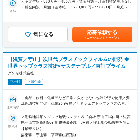
＜予定年収＞590万円～950万円＜賃金形態＞月給制補足事項なし
係工場との連携会議も定期開催。
フィルム設計を検討
＜賃金内訳＞月額（基本給）：270,000円～550,000円＜月給＞
・学会参加や研修での出張は都度あり。
・作ったサンプルの性能評価・顧客提案・改良のサイクルを繰り
給与
270,000円～550,000円＜昇給有無＞有＜残業手当＞有＜給与補足
返し、離型フィルム設計確立
＞※上記はあくまで目安であり、ご選考を通じて最終的に決定いた
■当ポジションの魅力
・顧客から品質承認を得た後は、開発品を工場の実機スケールで
します。※管理職として採用した場合は、時間外勤務（深夜勤務を
民生/車載などの用途に使用される電子部品を構成するセラミック
再現するための量産検討
除く）に対する手当支給はありません。賃金はあくまでも目安の
素子を扱います。
応募依頼する
・安定的生産条件確立後、製造への製品移管
気になる
金額であり、選考を通じて上下する可能性があります。月給(月額)
実際に粉を扱い汚れながら実験することもありますが、ムラタの
（エージェントサービス）
・開発案件は特許出願と権利化対応
は固定手当を含めた表記です。
モノづくりを体感しながら取り組んでいただけます。
○量産後の技術サービス対応
良い電子部品は良い材料から作り出されます。良い材料は良い材
・様々な顧客に技術サービスを展開し拡販
料を作りたいと思う人から作り出されます。
・顧客からの新しい要望やニーズの変化があれば、それに応える
ムラタの品質を源流から担う重要な仕事で、やりがいをもって取
【滋賀／守山】次世代プラスチックフィルムの開発 ◆
ために改良実施
り組んでいただけます。
世界トップクラス技術×サステナブル／東証プライム
※顧客先は基板、半導体メーカーが主となります。
※1人あたり数テーマ担当・3～4名のチームで1製品群を担当頂き
グンゼ株式会社
変更の範囲：会社の定める業務
ます。
正社員
上場企業
■製品について：
スマートフォンをはじめとした電子製品内部に使用される部品製
～食品・飲料・化粧品など日常に欠かせない包装分野で使用／資
造工程用のフィルムになります。様々なデバイス内部の回路基板
源循環技術開発／残業20h程度／世界シェアトップクラスの素材
（フレキシブルプリント基板など）を製造する工程に用いられて
仕事内容
や製品多数～
おり、当事業部の成長を牽引している製品です。本製品を更に拡
＜勤務地詳細＞グンゼ包装システム株式会社 守山工場住所：滋賀
大していく予定です。
■職務内容：
県守山市欲賀町503 勤務地最寄駅：JR線／守山駅受動喫煙対策：
グンゼのフィルム事業において、単なる材料開発にとどまら
勤務地
屋内全面禁煙変更の範囲：会社の定める事業所
■就業環境：
【最寄り駅】
ず、“資源循環を前提とした次世代フィルム技術”の実現に向けた研
当課は総勢20名強、20～50代まで幅広い年代のメンバーが活躍し
栗東駅、守山駅、草津駅(滋賀県)
究開発を担います。