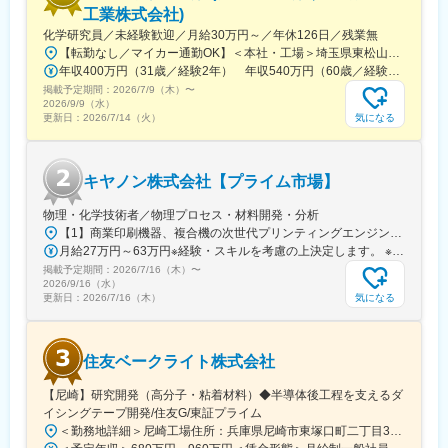
大手企業の最先端プロジェクトに携わることができるので、製
工業株式会社)
品・分野の垣根を越えて、知識や経験を重ねることができます。
化学研究員／未経験歓迎／月給30万円～／年休126日／残業無
【幅広いキャリアプラン】
【転勤なし／マイカー通勤OK】＜本社・工場＞埼玉県東松山市新郷88-6※勤務地の受動喫煙対策：あり
エンジニアサポートシステム(ESS)が確立しており、専任のキャリ
年収400万円（31歳／経験2年） 年収540万円（60歳／経験9年）
ア担当や先輩と現状・未来の話ができます。継続的な研修・支援
掲載予定期間：
2026/7/9（木）
〜
制度があるので自分のキャリアにあった派遣先を選定することが
2026/9/9（水）
できます。キャリアパスに関しても志向を考慮し、エンジニアス
気になる
更新日：
2026/7/14（火）
ペシャリスト、現場・請負マネジメント、管理経営部門などのポ
ジションを用意しています。
【長期就業のための手厚いサポート】
キヤノン株式会社【プライム市場】
年休120日以上/月残業20h想定/有給取得率74％/男性の育児・看護
休暇も運用実績あり/子ども手当(18歳まで月1万円)/育児休暇取得
物理・化学技術者／物理プロセス・材料開発・分析
率100％(※くるみんマーク取得企業)/育児休暇からの復帰率92％
【1】商業印刷機器、複合機の次世代プリンティングエンジンのデザイン・取手事業所／茨城県取手市白山7-5-1【2】インクジェットプリンターのプリンティングエンジンのデザイン【3】インクジェット用インク設計・材料合成・量産・矢向事業所／神奈川県川崎市幸区塚越3-451【4】光学システム開発（半導体露光装置・FPD露光装置）【5】物理プロセス開発・化学分析（半導体露光装置・FPD露光装置） ・宇都宮事業所／栃木県宇都宮市清原工業団地20-2※一部、社内規定内で自動車通勤可★受動喫煙対策：敷地内全面禁煙
月給27万円～63万円※経験・スキルを考慮の上決定します。 ※時間外労働手当は別途支給します。
変更の範囲：会社の定める業務
掲載予定期間：
2026/7/16（木）
〜
2026/9/16（水）
気になる
更新日：
2026/7/16（木）
住友ベークライト株式会社
【尼崎】研究開発（高分子・粘着材料）◆半導体後工程を支えるダ
イシングテープ開発/住友G/東証プライム
＜勤務地詳細＞尼崎工場住所：兵庫県尼崎市東塚口町二丁目3番47号 勤務地最寄駅：阪急神戸線／塚口駅受動喫煙対策：敷地内喫煙可能場所あり変更の範囲：会社の定める事業所（リモートワーク含む）