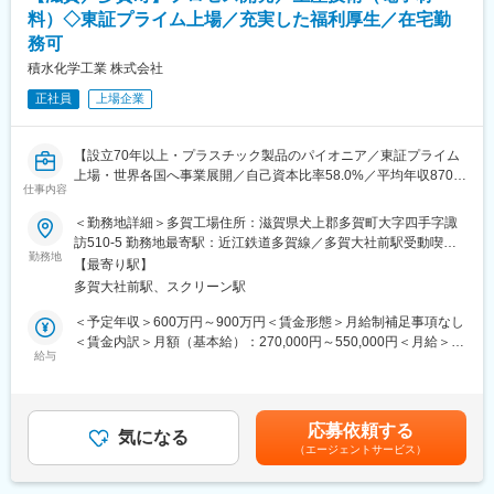
も安心して就業いただけます。
料）◇東証プライム上場／充実した福利厚生／在宅勤
務可
■組織構成：
部署全体で18名の組織です。
積水化学工業 株式会社
50代部長、40代課長、40代係長2名(内1名は女性)、40代主任1
正社員
上場企業
名、30代主任2名(内1名は女性)、メンバー11名(50代1名、40代2
名、30代1名、20代7名 内3名女性)
【設立70年以上・プラスチック製品のパイオニア／東証プライム
■当社の特徴：
上場・世界各国へ事業展開／自己資本比率58.0%／平均年収870
（1）世界トップレベルの品質と実績を誇る自動車補修用塗料…自
仕事内容
万・平均勤続年数15.2年】
動車補修用塗料を主力に、建築用・工業用・汎用塗料と様々な分
野で活躍する中堅塗料メーカーです。
＜勤務地詳細＞多賀工場住所：滋賀県犬上郡多賀町大字四手字諏
■業務内容：
（2）充実した福利厚生・就業環境…住宅手当・皆勤手当・給食手
訪510-5 勤務地最寄駅：近江鉄道多賀線／多賀大社前駅受動喫煙
ディスプレイ分野で高いシェアを有する製品を取扱っており、さ
勤務地
当・家族手当など、充実した手当や福利厚生を完備しておりま
対策：屋内全面禁煙変更の範囲：本文参照
【最寄り駅】
らに新領域分野(次世代ディスプレイ、ARVR、車載用途)の拡大に
す。
多賀大社前駅、スクリーン駅
向けた製品開発を推進しています。今後も世界で勝てる高付加価
（3）安定した業績・財務体質・業界の動向…直近5年間の売上
値な製品を出し続けるために生産技術力の向上が不可欠であり、
高・当期純利益は安定的な収益を確保しています。また、当社の
＜予定年収＞600万円～900万円＜賃金形態＞月給制補足事項なし
コア技術の育成、強化、能力拡大を加速させるために募集を行い
自己資本比率でも、業界平均を大きく上回っており、非常に健全
＜賃金内訳＞月額（基本給）：270,000円～550,000円＜月給＞
ます。
給与
な財務体質を誇っております。
270,000円～550,000円＜昇給有無＞有＜残業手当＞有＜給与補足
【テーマ】
＞※上記はあくまで目安であり、ご選考を通じて最終的に決定いた
（1）ファインケミカル事業製品の最適な生産プロセス設計(新技
変更の範囲：会社の定める業務
します。※管理職として採用した場合は、時間外勤務（深夜勤務を
術探索含む)
除く）に対する手当支給はありません。賃金はあくまでも目安の
応募依頼する
・新製品の開発段階からの入り込みにより、製品特性を踏まえた
気になる
金額であり、選考を通じて上下する可能性があります。月給(月額)
（エージェントサービス）
生産プロセス開発、検討の推進
は固定手当を含めた表記です。
・既存製品のプロセス改善、DX化の推進
（2）ファインケミカル事業製品の生産設備投資予算起案、導入、