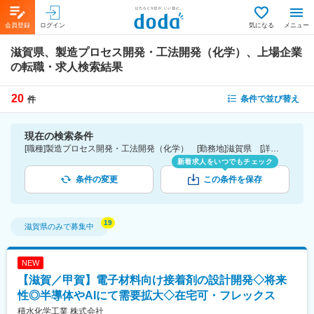
会員登録
ログイン
気になる
メニュー
滋賀県、製造プロセス開発・工法開発（化学）、上場企業
の転職・求人検索結果
20
条件で並び替え
件
現在の検索条件
[職種]製造プロセス開発・工法開発（化学） [勤務地]滋賀県 [詳細条件](会社・職場の環境)上場企業
新着求人をいつでもチェック
条件の変更
この条件を保存
滋賀県
のみで募集中
NEW
【滋賀／甲賀】電子材料向け接着剤の設計開発◇将来
性◎半導体やAIにて需要拡大◇在宅可・フレックス
積水化学工業 株式会社