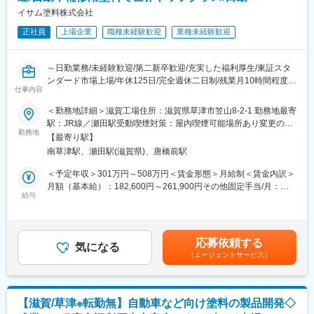
イサム塗料株式会社
■就業環境：
正社員
上場企業
職種未経験歓迎
業種未経験歓迎
・半日有休休暇、時間単位有給休暇などがあるため、年間平均有
休取得日数は15.7日と取得日数が高いです。また、在宅勤務制度
もあるため、メリハリをつけて働くことができます。
～日勤業務/未経験歓迎/第二新卒歓迎/充実した福利厚生/東証スタ
・カフェテリアプラン制度、保活コンシェルジュなど、福利厚生
ンダード市場上場/年休125日/完全週休二日制/残業月10時間程度～
も充実しております。
仕事内容
・女性の育児休業復帰率100%、男性育児休業取得率97%、子育
自動車補修用塗料で業界トップレベルである当社塗料の製造を担
＜勤務地詳細＞滋賀工場住所：滋賀県草津市笠山8-2-1 勤務地最寄
てしながら働く女性社員350人以上とライフイベントにあわせて
当していただきます。
駅：JR線／瀬田駅受動喫煙対策：屋内喫煙可能場所あり変更の範
柔軟に働くことができる環境です。
勤務地
囲：会社の定める事業所
【最寄り駅】
■職務詳細：
■当社の特徴、魅力：
南草津駅、瀬田駅(滋賀県)、唐橋前駅
・塗装製造工程での原料(顔料、樹脂、溶剤)のタンク投入
・福利厚生、待遇(平均年収820万円)がよく、また創業以来人員削
・機器を使用し、混合分散及び仕上げ作業
＜予定年収＞301万円～508万円＜賃金形態＞月給制＜賃金内訳＞
減等を行ったことがない企業です。日本を代表するグローバルメ
・塗料缶への充填作業
月額（基本給）：182,600円～261,900円その他固定手当/月：
ーカーで世界を相手に長期間安心してキャリアを構築することが
・簡易なPC入力
給与
10,000円＜月給＞192,600円～271,900円＜昇給有無＞有＜残業手
できます。事業安定の一つの実証ですが、世界の各資本市場で機
・塗料の調合(調色作業)
当＞有＜給与補足＞■昇給:年1回（4月）■賞与:年2回（7月・12
関投資家に大きな影響を及ぼしていている「Moodys社」格付けで
∟すべての工程において、色合わせを行って頂く作業がございま
月）※過去実績…年4.18ヶ月分■モデル年収：45歳 約750万円(基
A1の最高評価を獲得されています。
す。
本給410,400円＋その他手当64,000円、残業代）賃金はあくまで
・競争力の源泉が「人」であることを深く認識し、その育成に積
応募依頼する
※未経験の方でも1から研修をし、技術を習得して頂ける環境で
気になる
も目安の金額であり、選考を通じて上下する可能性があります。
極投資を行ってきたことが、ここ数年の成長につながっていま
（エージェントサービス）
す。
月給(月額)は固定手当を含めた表記です。
す。
※各種有機溶剤を取扱います。
※重量物(最大25kg)を取扱う作業がございます。
【滋賀/草津※転勤無】自動車など向け塗料の製品開発◇
■魅力：充実した福利厚生制度で、長期就業可能