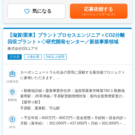
回（4月）■賞与：年2回（6月、12月）賃金はあくまでも目安の金
86％（2023年度）
額であり、選考を通じて上下する可能性があります。月給(月額)は
■当ポジションの魅力：
応募依頼する
気になる
固定手当を含めた表記です。
【事業の一歩先を見据えた技術開発】
（エージェントサービス）
・割安な自己負担金額で住める独身寮や家族用社宅（借上物件又
事業部が「市場に近い商品化」を担うのに対し、本部署は数年先
は社有社宅）を用意
に必要となる薄膜技術を先行して仕込む役割を担います。
（全ての拠点にて）
・カフェテリアプラン
【テーマ提案型の研究開発】
【滋賀/栗東】プラントプロセスエンジニア＜CO2分離
（会社が提示するメニューから決められた範囲で、自由に選択し
事業部からの要望対応もありますが、「この技術があれば将来の
回収プラント＞◇研究開発センター／新規事業領域
利用できる制度。住宅、財産形成、健康、育児、自己啓発等のメ
顧客獲得につながるのでは」という観点で自らテーマを設計し、
ニューを対象として、年間104,600円相当の補助を受けることが
株式会社GSユアサ
事業部へ提案することが可能です。
出来ます。）
正社員
上場企業
5名以上採用
・社員食堂あり（本社以外）滋賀事業場の社員食堂は2つありま
【プロセスを“部分”ではなく“一連”で考える】
す。日替わりで4種類の中から好みのメニューを選択することがで
成膜・フォトリソ・エッチングといった前工程を軸に、材料選定
き、価格もお手頃なことから、日々多くの東レおよび東レグルー
～プロセス条件～デバイス特性までを一気通貫で検討することが
カーボンニュートラル社会の実現に貢献する最先端プロジェクト
プ社員が食堂を利用しています。
可能です。
に参画いただきます。
仕事内容
CO2分離回収システムの研究開発からプラント構築に向けた検討
■滋賀事業場の特徴
変更の範囲：会社の定める業務
まで、幅広く携わることができるポジションです。
＜勤務地詳細＞栗東事業所住所：滋賀県栗東市蜂屋780-1 勤務地
滋賀事業場は東レ創業の地であり、レーヨン糸生産工場として
化学系エンジニアとして、機械や制御エンジニアとともに連携し
最寄駅：JR草津線／手原駅受動喫煙対策：屋内全面禁煙変更の範
1927年に創業を開始した東レで最も歴史の深い事業場です。ほぼ
ながら業務を行います。
勤務地
囲：会社の定める事業所（リモートワーク含む）
全ての事業分野の生産を担うとともに、技術・研究においても東
【最寄り駅】
レおよび東レグループの中心的な役割を果たしています。
手原駅、栗東駅、守山駅
■仕事内容：具体的には
◇CO2分離回収システムの研究開発
＜予定年収＞600万円～900万円＜賃金形態＞月給制＜賃金内訳＞
変更の範囲：会社の定める業務
・要素プロセスの設計・検討
月額（基本給）：302,000円～437,000円＜月給＞302,000円～
給与
437,000円＜昇給有無＞有＜残業手当＞有＜給与補足＞【昇給】
◇EPC業務（設計・調達・建設）
年1回【賞与】年2回（年間5.724ヵ月分） ※2025年度実績賃金は