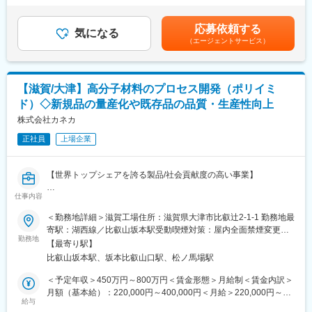
・外部パートナー企業と連携しながらプロジェクトを推進
あくまでも目安の金額であり、選考を通じて上下する可能性があ
・エンジニアリング視点で上流から関与可能
ります。月給(月額)は固定手当を含めた表記です。
応募依頼する
気になる
（エージェントサービス）
◇プロジェクトマネジメント
・社内外の関係者と協働し、プロジェクト全体をリード
◇プロセスシミュレーション
【滋賀/大津】高分子材料のプロセス開発（ポリイミ
・プロセスシミュレータを活用したプラントの経済性評価
ド）◇新規品の量産化や既存品の品質・生産性向上
（CAPEX/OPEX算出）
・研究段階から実プラント構築まで見据えた検討を実施
株式会社カネカ
正社員
上場企業
◇技術・市場調査
・各種電池の製造プロセスに関する市場調査
・展示会参加などによる最新技術のキャッチアップ
【世界トップシェアを誇る製品/社会貢献度の高い事業】
■働き方・仕事の進め方について
仕事内容
■職務内容：
設備を用いた業務が多いため、出社が基本となりますが、リモー
高分子材料「ポリイミド」の量産に関するテーマに取り組んでい
＜勤務地詳細＞滋賀工場住所：滋賀県大津市比叡辻2-1-1 勤務地最
トワークも活用可能です。
ただきます。
寄駅：湖西線／比叡山坂本駅受動喫煙対策：屋内全面禁煙変更の
開発テーマに基づき、個人の着想やアイデアを織り込みながらス
※新規品の量産化、既存品の競争力向上等、多くのテーマやミッシ
勤務地
範囲：会社の定める事業所
ケジュール管理を行い、集中して開発を進めることができます。
【最寄り駅】
ョンがございます。ご本人の専門性を考慮して、下記いずれかの
比叡山坂本駅、坂本比叡山口駅、松ノ馬場駅
テーマを担当いただきます。
■やりがい・成長機会
＜予定年収＞450万円～800万円＜賃金形態＞月給制＜賃金内訳＞
まだ世にない革新的な電池技術の開発に取り組むことができ、エ
＜具体的な業務内容＞
月額（基本給）：220,000円～400,000円＜月給＞220,000円～
ンジニアとしての技術力を大きく飛躍させるチャンスがありま
【新規品・新技術の量産化に関わるテーマ】
給与
400,000円＜昇給有無＞有＜残業手当＞有＜給与補足＞※前職・経
す。