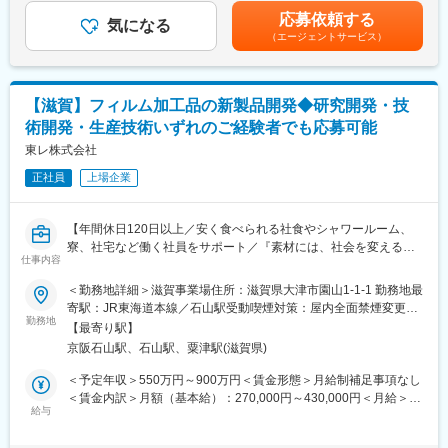
◇応用デバイスの深堀り検討（材料・構造・プロセス観点）
昇給＋昇格時の昇給あり）【昇格】年1回年収約890万円（35歳／
〇雨風に強く、耐久性と柔軟性に優れた電線で、安全な電気供給
応募依頼する
◇競合技術・市場動向の調査および技術戦略への反映
気になる
月給44万円＋残業代＋賞与）別途各種手当年収約740万円（30歳
を実現
（エージェントサービス）
／月給37万円＋残業代＋賞与）別途各種手当年収約620万円（25
〇「キャプターケーブル」といえば当社という高いブランド力と
「どの装置を使い、どんな条件で、どんな膜・構造を作るか」
歳／月給32万円＋残業代＋賞与）別途各種手当賃金はあくまでも
信頼性を誇る
を、設計思想から実験・評価まで、裁量大きく携われる環境で
目安の金額であり、選考を通じて上下する可能性があります。月
す。
給(月額)は固定手当を含めた表記です。
★安定している理由
【滋賀】フィルム加工品の新製品開発◆研究開発・技
・創業100年以上の歴史と信頼 → 長年培った技術力と顧客基盤で
術開発・生産技術いずれのご経験者でも応募可能
■配属組織について
安定した受注。
同社の薄膜デバイス全般における薄膜技術を担う、村田製作所の
東レ株式会社
・国内トップクラスのシェア → キャブタイヤケーブルなどで業界
中でも上流に位置する研究開発組織です。
をリード。
正社員
上場企業
・多角化事業でリスク分散 → 電線・樹脂・電熱線の3事業に加
SAWフィルタやMEMSセンサをはじめとした新規デバイスに向け
え、新分野開拓で景気変動に強い。
て、
・財務の健全性 → 自己資本比率50％以上で安定した経営基盤。
【年間休日120日以上／安く食べられる社食やシャワールーム、
「将来、どんな薄膜技術があれば市場で勝てるのか」
長期取引と高付加価値製品 → 大口顧客との継続契約で収益が安定
寮、社宅など働く社員をサポート／『素材には、社会を変える力
を構想段階から考え、技術として形にしていく役割を担っていま
仕事内容
がある』～】
す。
変更の範囲：会社の定める業務
＜勤務地詳細＞滋賀事業場住所：滋賀県大津市園山1-1-1 勤務地最
現在、開発テーマ数・重要度ともに年々高まっており、中長期視
◆業務内容
寄駅：JR東海道本線／石山駅受動喫煙対策：屋内全面禁煙変更の
点で新しい発想を主体的に推進していただける方を、中途採用で
当社が得意とする樹脂製フィルム製品について、フィルムへのコ
勤務地
範囲：会社の定める事業所（リモートワーク含む）
迎え入れたいと考えています。
【最寄り駅】
ーティング（Wet/Dry)加工の条件検討、品質改善、量産化検討、
京阪石山駅、石山駅、粟津駅(滋賀県)
フィルム加工品の特性や設計に関するお客様とのすり合わせ開発
■働き方：
など、技術開発全般を担当いただきます。
＜予定年収＞550万円～900万円＜賃金形態＞月給制補足事項なし
◇連携地域…金沢村田製作所、ヨーロッパ、米国、など
＜賃金内訳＞月額（基本給）：270,000円～430,000円＜月給＞
◇フレックス制度を適用、標準的な勤務時間は9:00-17:30
◆大手ならではの福利厚生・社員の働きをしっかりサポート
給与
270,000円～430,000円＜昇給有無＞有＜残業手当＞有＜給与補足
◇在宅でできる業務についてはテレワークも可
・産休や育休など、ライフプランに合わせた休暇制度を用意。
＞※経験、能力、前職給与等を考慮の上決定します。■昇給：年1
◇半年に数回程度、関連するグループ会社拠点への出張あり
└育休復帰率：99％／男性の育児休暇・育児目的休暇の取得率：