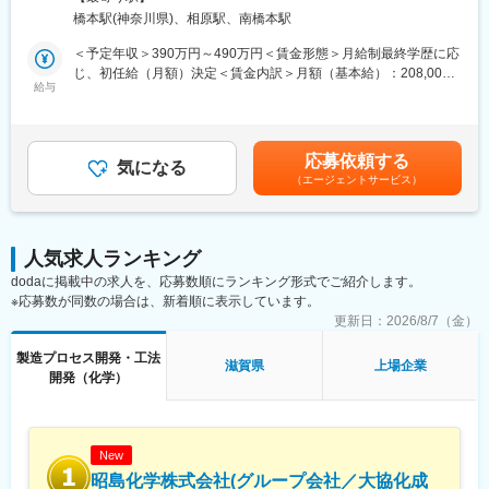
まざまな業界・メーカーのものづくりに挑戦でき、基礎研究や製
業界大手企業グループの合同組織で、安定した経営基盤と先進的
橋本駅(神奈川県)、相原駅、南橋本駅
品企画段階に携わることも可能です。
な技術開発の両立が強みです。自発的な行動や協働を重視する企
※各種手続きや研修準備のため、入社日より前にオリエンテーショ
＜予定年収＞390万円～490万円＜賃金形態＞月給制最終学歴に応
業風土のもと、積極的に挑戦できる環境があります。
ンや面談の実施を想定しております。
じ、初任給（月額）決定＜賃金内訳＞月額（基本給）：208,000
給与
円～270,000円＜月給＞208,000円～270,000円＜昇給有無＞有＜
変更の範囲：会社の定める業務
■研修後の想定業務について：
残業手当＞有＜給与補足＞※提示年収は賞与・残業20h想定込みで
・電子系装置の利用技術・プロセス技術の研究開発、設計業務
す。■年収補足：・大学院卒／270,000円・大卒、高専7年制／
・自動車用電池の研究開発、設計業務
250,000円・高専5年制／230,000円・専門4年制／220,000円・専
応募依頼する
・半導体関連の研究開発、設計業務 等 における設計・実験・
気になる
門3年制／214,000円・短大、専門2年制／208,000円賃金はあくま
（エージェントサービス）
評価・検証業務等
でも目安の金額であり、選考を通じて上下する可能性がありま
す。月給(月額)は固定手当を含めた表記です。
■当ポジションの魅力：
・未経験・微経験の方でも入社後に3ヵ月程研修・教育期間を設け
人気求人ランキング
ており、新卒入社者と同等の手厚いフォローを受けることが可能
dodaに掲載中の求人を、応募数順にランキング形式でご紹介します。
です。
※応募数が同数の場合は、新着順に表示しています。
・技術研修中もお給料はお支払いいたします。研修にかかる費用
はすべて会社負担です。
更新日：
2026/8/7（金）
製造プロセス開発・工法
■同社で働くメリット：
滋賀県
上場企業
開発（化学）
【経営の安定】
自己資本比率65.8％で経営安定(※通常40％以上で健全)／さらに売
上・経常利益ともに年々増加傾向／株式上場後は20年以上黒字経
営／創業から40年以上一度も社員の人員整理をしていません。
New
【エンジニアとしてのキャリアアップ】
取引社数700社以上であり、上流工程にも携われます。様々のな
昭島化学株式会社(グループ会社／大協化成