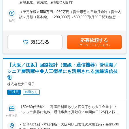
中、EMCや無線、電気安全等の規格への適合を行い、製品開発ス
石津北駅、東湊駅、石津駅(大阪府)
ける新製品開発や製品不具合に関する高周波解析業務をご担当い
ピードや品質面強化に繋げていきます。2020年にEMCテストラボ
ただきます。
ラトリーを設立。今後、無線認証試験を社内で実施する体制を構
＜予定年収＞550万円～960万円＜賃金形態＞日給月給制＜賃金内
〇具体的には・・・
築するためです。
訳＞月額（基本給）：290,000円～630,000円/月20日間勤務想定
・弊社製品に対する無線/EMI/EMS/ESDなどの高周波解析
給与
＜想定月額＞290,000円～630,000円＜昇給有無＞有＜残業手当＞
・上記に関連した実機測定と相関分析
■企業について：
有＜給与補足＞■賞与：年2回（７月・12月／過去5年平均：6.0ヶ
・不具合事象に対するメカニズム解明
◎概要：2021年3月に創業100周年を迎え、創業当初から自転車部
月分）■昇給：年1回（4月）■その他：家族手当・転勤支度金（国
・解析技術の高度化や精度向上に向けたテーマ
品の開発・製造に注力。今では自転車部品・釣具のグローバルブ
内・海外）・語学研修補助など賃金はあくまでも目安の金額であ
応募依頼する
（解析対象の拡大やメカ・回路モデルとの連携、解析と実測の相
気になる
ランドとして世界に約50拠点を展開しております。
り、選考を通じて上下する可能性があります。月給(月額)は固定手
（エージェントサービス）
関性確立など）
◎社風：大手でありながら自由度が高く、各自大きな裁量を持っ
当を含めた表記です。
＜環境/ツール＞解析ツール（ANSYS HFSS）、エレキ
てミッションを遂行しています。実績でフラットに評価頂けるた
CAD（Zuken CR-8000）、回路シミュレータ（Cadence
め、伸び伸び働き、主体性を発揮したい方はマッチしています。
PSpice）
【大阪／江坂】回路設計（無線・通信機器）管理職／
シニア層活躍中◆人工衛星にも活用される無線通信技
■弊社製品について
術
2008年から電子制御化を推し進めており、2020年頃からは無線通
信によるシステム制御でギアを変速する機能などセンサーネット
株式会社大日電子
ワーク通信を活用し、自転車そのものをIoT化するような世の中に
正社員
転勤なし
ない新たな概念の制御機能を開発してきました。
自転車部品においては、フレームは金属が多く使われ、雨天だけ
でなくダートでの泥土付着、街中での電波密集といった、様々な
【50~60代活躍中 再雇用制度あり／官公庁から大手企業まで、
環境で使用されます。こうした無線にとって不利な条件が重なる
インフラ業界に無線・通信事業で貢献◎／年間休日125日／転勤
状況で、電磁干渉や透過性、通信の安定性などの技術課題を解決
仕事内容
無し／手当充実／社員旅行あり】
し、無線通信制御を成立させる設計を行っています。これは釣具
リールにおいても同様です。また、これらの技術課題を開発段階
＜勤務地詳細＞本社住所：大阪府吹田市江の木町12-27 受動喫煙
■業務内容：列車無線・保守無線・基地局無線などをはじめとする