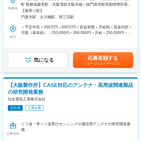
航空機内エンターテイメントシステムのハードウェア（電気設
（3）専門性を磨く学習講座は1,400種類（ライセンス系・キャリ
町 勤務地最寄駅：京阪電鉄京阪本線／線門真市駅受動喫煙対策：
計）開発業務をご担当いただきます。大手電機メーカーのグルー
ア系含む）
勤務地
屋内全面禁煙変更の範囲：本文参照
【最寄り駅】
プ企業（システム開発）での勤務となります。
（4）多様性の支援体制：リモートワーク制度、複業制度、異動申
門真市駅、古川橋駅、西三荘駅
主に「サプライチェーン」「公共サービス」「生活インフラ」
請制度、各種キャリアイベント・交流会の開催多数、キャリア相
「エンターテインメント」分野向け機器・ソフトウェアの開発を
談窓口配備
＜予定年収＞350万円～600万円＜賃金形態＞月給制＜賃金内訳＞
行っており、今後も需要が高まっているソリューションサービス
月額（基本給）：250,000円～350,000円＜月給＞250,000円～
等を担う事業会社です。
■当社について：
給与
350,000円＜昇給有無＞有＜残業手当＞有＜給与補足＞※経験、能
2023年1月1日に誕生した パーソルクロステクノロジー は、人と
力等を考慮し、上記の範囲内にて当社規定により支給します。■賞
【具体的な業務】
組織の生産性の向上および、エンジニアの多様なはたらき方を追
与：年2回（7月、12月）■昇給：年1回（11月）賃金はあくまでも
機内エンターテイメントシステムを構成する製品のハードウェア
求し、はたらき方に変革を起こすことで社会課題の解決を図って
目安の金額であり、選考を通じて上下する可能性があります。月
応募依頼する
開発の設計支援に携わっていただきます。
まいります。
気になる
給(月額)は固定手当を含めた表記です。
（エージェントサービス）
・試作品のはんだ付け作業（改造・修理・増産）
研究開発・ものづくりの領域においては自動車・航空宇宙関連機
・試験物の検討に必要なケーブル・治具の作成
器・家電・ロボットの設計・開発・実験におけるモデルベース開
発（MBD）等を提供しており、IT領域においては情報通信、IT／
【使用ツール／機器】
インターネット、EC分野を中心とした幅広い業界に対してのシス
【大阪製作所】CASE対応のアンテナ・高周波関連製品
・半田こて
テム開発・インフラ設計・評価検証業務等を提供しております。
の研究開発業務
・回路図 など
さらには、近年需要が拡大しているRPA・IoT・UWB・ドロー
【変更の範囲：会社の定める業務】
住友電気工業株式会社
ン・セキュリティ等の最新技術の活用についても精力的に取り組
んでおります。また、エンジニアとして生涯活躍できる人材を育
正社員
上場企業
■当社について：
てるべく、パーソルクロステクノロジーでは最新の技術トレンド
当社は、航空宇宙、自動車、電気電子通信、IT情報、エネルギー
を踏まえ、各種研修を実施しています。
分野などの業界約300社の大手メーカーに技術を提供。まだ世に
ミリ波・準ミリ波帯のセンシングや通信用アンテナの研究開発業
出ていない新製品の開発など様々なプロジェクトに参画し、創業
変更の範囲：会社の定める業務
務
から60年、日本のモノづくりを支え続けています。
仕事内容
試作～資材調達～開発設計～製造（自社工場）とワンストップで