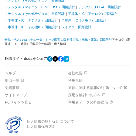
アナログ（その他アナログ）回路設計
デジタル（マイコン・CPU・DSP）回路設計
デジタル（FPGA）回路設計
デジタル（その他デジタル）回路設計
半導体・IC（アナログ）回路設計
半導体・IC（デジタル）回路設計
半導体・IC（メモリ）回路設計
半導体・IC（その他IC）回路設計
レイアウト回路設計
転職・求人doda（デューダ）トップ
関西
大阪府
技術職（機械・電気）
回路設計
アナログ（高
周波・RF・通信）回路設計の転職・求人情報
転職サイト dodaをシェア
ヘルプ
会社概要
拠点一覧
利用規約
免責事項
通信に関する情報の利用について
サイトマップ
採用を検討中の方へ
PCサイトを見る
利用者データの外部送信
個人情報の取り扱いについて
個人情報保護方針