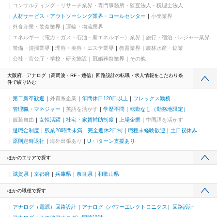
コンサルティング・リサーチ業界・専門事務所・監査法人・税理士法人
人材サービス・アウトソーシング業界・コールセンター
小売業界
外食産業・飲食業界
運輸・物流業界
エネルギー（電力・ガス・石油・新エネルギー）業界
旅行・宿泊・レジャー業界
警備・清掃業界
理容・美容・エステ業界
教育業界
農林水産・鉱業
公社・官公庁・学校・研究施設
冠婚葬祭業界
その他
大阪府、アナログ（高周波・RF・通信）回路設計の転職・求人情報をこだわり条
件で絞り込む
第二新卒歓迎
外資系企業
年間休日120日以上
フレックス勤務
管理職・マネジャー
英語を活かす
学歴不問
転勤なし（勤務地限定）
服装自由
女性活躍
社宅・家賃補助制度
上場企業
中国語を活かす
退職金制度
残業20時間未満
完全週休2日制
職種未経験歓迎
土日祝休み
原則定時退社
海外出張あり
U・Iターン支援あり
ほかのエリアで探す
滋賀県
京都府
兵庫県
奈良県
和歌山県
ほかの職種で探す
アナログ（電源）回路設計
アナログ（パワーエレクトロニクス）回路設計