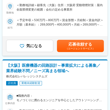
・当社は、「モノ」×「IT」の両方の分野において、高い技術力を
＜勤務地詳細＞顧客先（大阪）住所：大阪府 受動喫煙対策：屋内
【関係先/顧客】
持つエンジニアを擁するプロフェショナル集団です。
全面禁煙変更の範囲：会社の定める事業所
インフラ、半導体メーカー、化粧品メーカーetc
・最先端の『技術』を保持するためには、『人』の想像力と努力
勤務地
が不可欠であり、「技術の革新」には「人の成長」が関係してい
＜予定年収＞530万円～800万円＜賃金形態＞月給制＜賃金内訳＞
【担当工程】
ます。
月額（基本給）：269,000円～400,000円＜月給＞269,000円～
フィルタープレス・産業用濾過機の国内トップクラスメーカーに
・私たちは、エンジニアを『人』として大切にし、すべての力を
給与
400,000円＜昇給有無＞有＜残業手当＞有賃金はあくまでも目安
おいて電子回路設計をご担当いただきます。海外向けの製品開発
発揮できるよう教育事業にも力を入れており、また、エンジニア
の金額であり、選考を通じて上下する可能性があります。月給(月
等にも従事いただく可能性がございます。
が成長出来るプラットフォームを整えています。
額)は固定手当を含めた表記です。
＜業務概要＞
精密機器の電気回路設計および海外規格対応業務
応募依頼する
気になる
＜業務詳細＞
（エージェントサービス）
産業用フィルタープレスや濾過機に搭載される電子制御装置・回
路の設計および開発業務をご担当いただきます。海外向け製品も
多数取り扱っており、各国の規格（例：UL、CE、IECなど）に準
【大阪】医療機器の回路設計～事業拡大による募集／
拠した設計・ドキュメント作成・申請対応まで幅広くご対応いた
だきます。
業界経験不問／ニーズ高まる領域へ
株式会社レバレッジシステムズ
＜ツール／開発環境＞
AUTO-CAD
正社員
業種未経験歓迎
【魅力ポイント】
■職務内容：
海外顧客向け製品の設計業務から、国際規格対応のスキルが身に
モノづくりに携わるエンジニアを中心としたアウトソーシング企
付きます。将来的に設備の上流設計業務や、新製品開発の立ち上
仕事内容
業である当社のさらなる事業拡大のため、ご活躍いただけるエン
げ、設計標準の策定等の業務へのキャリアアップに繋がる可能性
ジニアを募集します。
がございます。