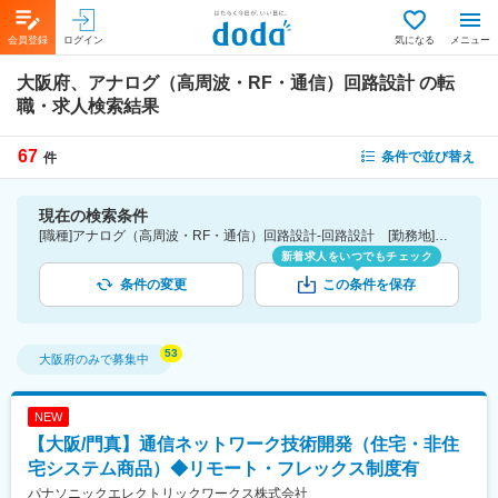
会員登録
ログイン
気になる
メニュー
大阪府、アナログ（高周波・RF・通信）回路設計
の転
職・求人検索結果
67
条件で並び替え
件
現在の検索条件
[職種]アナログ（高周波・RF・通信）回路設計-回路設計 [勤務地]大阪府
新着求人をいつでもチェック
条件の変更
この条件を保存
大阪府
のみで募集中
NEW
【大阪/門真】通信ネットワーク技術開発（住宅・非住
宅システム商品）◆リモート・フレックス制度有
パナソニックエレクトリックワークス株式会社