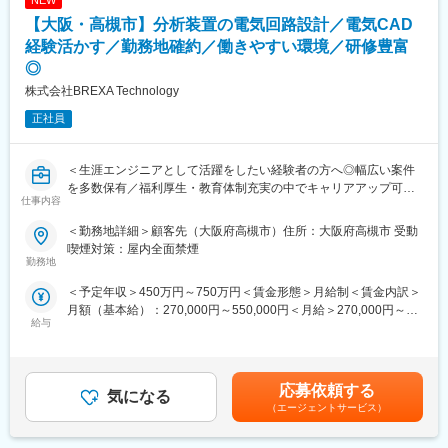
NEW
っています
■職場の雰囲気：
・働き方：スケジュールはタイトになる見込みですが、残業は遅
【大阪・高槻市】分析装置の電気回路設計／電気CAD
・ワークスタイル（出社/e-work）は上司と相談しながら出社率を
くとも22時まで、休日出勤は原則なし
調整しますが、基本自由です。フリーデスクです。
経験活かす／勤務地確約／働きやすい環境／研修豊富
・評価制度：成果次第で長期契約継続やチャージアップも可能。
・進捗確認のための定例はありますが、それ以外はチームメンバ
◎
一方で、パフォーマンスが著しく不足する場合は契約短期終了の
ーで連携しながら自主裁量で業務を進めることが基本となりま
株式会社BREXA Technology
可能性もあります
す。
正社員
変更の範囲：会社の定める業務
＜生涯エンジニアとして活躍をしたい経験者の方へ◎幅広い案件
を多数保有／福利厚生・教育体制充実の中でキャリアアップ可能
仕事内容
＞
＜勤務地詳細＞顧客先（大阪府高槻市）住所：大阪府高槻市 受動
■業務概要：
喫煙対策：屋内全面禁煙
蛍光X線分析装置向けの電気回路設計および回路図面修正業務をご
勤務地
担当いただきます。
＜予定年収＞450万円～750万円＜賃金形態＞月給制＜賃金内訳＞
実務で電気CADを使用した経験があればご活躍いただけるポジシ
月額（基本給）：270,000円～550,000円＜月給＞270,000円～
ョンです。
給与
550,000円＜昇給有無＞有＜残業手当＞有＜給与補足＞※経験やス
キルを考慮し決定■残業・深夜手当：1分単位で支給 ■昇給：年1
■業務詳細：
回（4月）■賞与 年2回（7月、12月）賃金はあくまでも目安の金
◇電気回路設計
額であり、選考を通じて上下する可能性があります。月給(月額)は
・電気回路図面の修正・設計（電気CAD：CSiEDA）
応募依頼する
気になる
固定手当を含めた表記です。
・FPGA設計対応（VIVADO使用）
（エージェントサービス）
・社内治具を使用した基板の動作確認
・基板の新規設計・改版に伴う業者との折衝業務（AW設計・部品