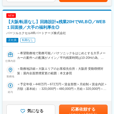
は固定手当を含めた表記です。
ども含めての設計業務です。
NEW
■組織構成：
【大阪/転居なし】回路設計※残業20HでWLB◎／WEB
配属先には12名（男性10名／女性2名）が在籍しており、40～50
代がメインとなっております。中途入社の方が殆どで、馴染みや
１回面接／大手の福利厚生◎
すい環境となります。
パーソルエクセルHRパートナーズ株式会社
正社員
転勤なし
■扱う製品について
鉄道や電力会社などインフラ関連企業がメインになります
初期構想からアフターメンテナンスまで一貫して対応ができる点
～希望勤務地で勤務可能／パナソニックをはじめとする大手メー
で業界内で非常に高い信頼性を得ています。大手競合メーカーか
カーの案件への配属がメイン／平均残業時間は10-20Hの為、
らのリプレイスもあります。
仕事内容
WLB◎～
■やりがい
＜勤務地詳細＞大阪エリアのお客様先住所：大阪府 受動喫煙対
パナソニックの人材パートナー会社である当社にて、電気・回路
無線機は導入後10-20年は維持運用を行うため、非常に高い耐久
策：屋内全面禁煙変更の範囲：本文参照
設計をお任せします。転居の発生しない範囲で就業いただきま
勤務地
性・信頼性が求められます。もし無線や通信に異常が出た場合、
す。
電車が動かなくなるなど、重大な影響を及ぼします。
＜予定年収＞448万円～672万円＜賃金形態＞月給制＜賃金内訳＞
名だたる大手インフラメーカーから、技術的な相談をもらう事も
月額（基本給）：320,000円～480,000円＜月給＞320,000円～
■仕事内容：
少なくございません。あらゆる産業の無線・通信を支え我々の生
給与
480,000円＜昇給有無＞有＜残業手当＞有＜給与補足＞※経験・能
＜プロジェクト例＞
活を支える非常にやりがいのある職務となります
力等を考慮し決定します※諸手当（残業手当、交通費等）は別途支
〇車載用スピーカー部品の試作・評価（オシロスコープ、電子顕
給します■昇給：年1回（4月）■賞与：年2回（6月、12月）※年間
微鏡）
■会社の特長、魅力：
2か月分■モデル年収：年収500万円／25歳年収560万円／30歳年
〇航空機関連製品（フライトデータレコーダー）のデジタル回路
応募依頼する
◇大日電子は人工衛星『まいど1号』の開発プロジェクトリーダー
気になる
収700万円／40歳賃金はあくまでも目安の金額であり、選考を通
設計（Altium Designer、FPGA、各種測定器）
として取りまとめと衛星の重要な装置を開発製作しました。各大
（エージェントサービス）