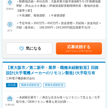
＜勤務地詳細＞本社住所：大阪府東大阪市俊徳町5-5-29 勤務地最
■教育・研修体制
■充実の教育体制：
寄駅：JRおおさか東線／JR俊徳道駅受動喫煙対策：敷地内全面禁
・当社ではエンジニア第一の考えの元、営業担当が案件のアサイ
３~５年ほどかけて、じっくり育てていく予定です。
勤務地
煙変更の範囲：会社の定める事業所
ンから受け入れ後のフォローまでを一気通貫でサポートします。
【最寄り駅】
ベテラン社員がしっかりサポートいたしますので設計未経験の方
また、技術管理担当と営業が定期的に面談を行い、仕事内容や職
ＪＲ長瀬駅、俊徳道駅、ＪＲ俊徳道駅
もご安心ください！
場に問題がないかを確認します。エンジニアが成長していくため
＜予定年収＞350万円～450万円＜賃金形態＞月給制＜賃金内訳＞
のアドバイスをキャリアコンサルタントと打ち合わせを行うこと
■設計対象：電子レンジ、空気清浄機等の小型家電
月額（基本給）：186,000円～243,000円固定残業手当/月：
で、「働きやすい環境」を実現しています。
給与
44,000円～57,000円（固定残業時間30時間0分/月）超過した時間
・技術力向上の為の研修時間も勤務時間として給与支給の対象と
■職種詳細：
外労働の残業手当は追加支給＜月給＞230,000円～300,000円（一
なります。
・家電製品の電子回路の設計
律手当を含む）＜昇給有無＞有＜残業手当＞有＜給与補足＞※上記
・マンツーマンによる研修に関して
・試作・量産に関する業務全般
年収は目安であり、詳細は経験・スキルを配慮して決定いたしま
研修は4,500本の研修コンテンツもありますが、注力しているのは
応募依頼する
・設計業務委託先への要求設計仕様の提出
気になる
す。■賞与：年2回（計2ヶ月分）※入社2年目から支給■昇給：年1
エンジニアの経験や得意不得意に合わせたマンツーマンによる対
（エージェントサービス）
・打ち合わせ及び設計成果物の確認。
回（4月）賃金はあくまでも目安の金額であり、選考を通じて上下
面研修です。実務で活かせる技術力向上には複数人の講座よりエ
・試作・量産品の評価及び生産現場への指導等
する可能性があります。月給(月額)は固定手当を含めた表記です。
ンジニア個人に向けた研修を行い、通常より早いキャリアアップ
・その他、完成品における関連業務の支援等
を実現できると考えております。※研修内容によって、複数人にな
る場合もございます。
【東大阪市／第二新卒・業界・職種未経験歓迎】回路
動作プログラムの仕様書作成から制御基板の作成、外注先からの
設計(大手電機メーカーのリモコン製造) /大手取引有
成果物の確認、試作機、量産品の評価まで一貫して携わっていた
変更の範囲：会社の定める業務
だきます。
三和電子機器株式会社
正社員
職種未経験歓迎
業種未経験歓迎
■組織構成：３名
30代～60代の社員が活躍中です！
～未経験応募可！／身近な生活を様々なリモコンで支える／大手
■働き方：
取引有／OEMリモコン事業も受注好調～
・転勤なし
仕事内容