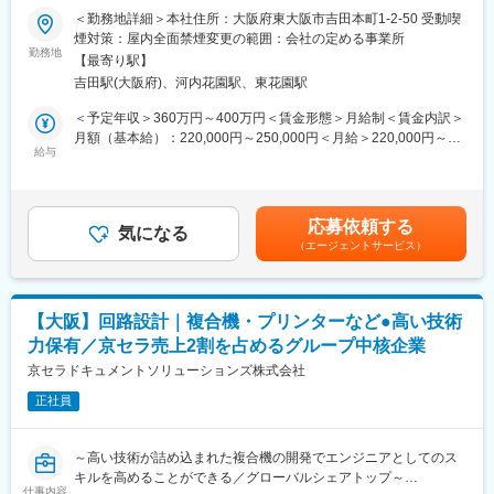
・残業月平均20時間
大手家電メーカーからOEM受注を受け開発する「リモコン事業
＜勤務地詳細＞本社住所：大阪府東大阪市吉田本町1-2-50 受動喫
・年間休日125日、土日祝休み
部」と、「世界のSANWA」のネーミングで知られる「ラジコン事
煙対策：屋内全面禁煙変更の範囲：会社の定める事業所
・JRおおさか東線俊徳道駅徒歩6分／近鉄大阪線俊徳道駅徒歩6分
業部」の2軸を事業展開している当社。そんな当社の技術部におい
勤務地
と駅近◎
【最寄り駅】
て回路設計担当としてご活躍頂ける方を募集致します。
・出張は年１~2回程度。（海外）
吉田駅(大阪府)、河内花園駅、東花園駅
■業務内容：
＜予定年収＞360万円～400万円＜賃金形態＞月給制＜賃金内訳＞
■キャリアパス：
大手家電メーカーのエアコン等の家電用リモコン、大手住設メー
月額（基本給）：220,000円～250,000円＜月給＞220,000円～
ご本人の希望にもよりますが、マネジメントになっても
カーの給湯器リモコン等の電子回路設計をお任せします。普段使
給与
250,000円＜昇給有無＞有＜残業手当＞有＜給与補足＞＊年齢、
実務に携われる環境です。
っている家庭用製品の回路設計に携わることが出来るやりがいの
経験、前職給与を考慮し決定致します。■昇給：年1回 (人事評価
ある仕事です♪
制度による給与改定年1回有り)■賞与：年2回 (7月・12月)賃金は
■当社の特徴：
《具体的には》
あくまでも目安の金額であり、選考を通じて上下する可能性があ
・国内向けオーブンレンジ生産において、国内シェア30%とトッ
応募依頼する
・電子回路設計の担当者が、機械設計者と連携して一つの製品を
気になる
ります。月給(月額)は固定手当を含めた表記です。
プクラス。
（エージェントサービス）
作り上げます。
共同開発体制を構築したり、製品コンセプトに基づいて全く一か
・基本的にはエンジニアが基盤回路設計、試作評価、仕様書・生
らの製品化を行うなど、開発の一端を担い、40年以上にわたる調
産資料作成、生産の立ち合いまで行い、製品を作ります。
理家電の開発実績があります。
（担当する機器の種類により業務内容は多岐に渡ります）
様々なニーズを抱えている市場に、柔軟な発想と適切な企画で信
【大阪】回路設計｜複合機・プリンターなど●高い技術
・同時並行案件数：約1～2件
頼を勝ち得ます。
力保有／京セラ売上2割を占めるグループ中核企業
・海外工場を含んだグループ全体で約1300名の従業員で、業務内
■魅力：
京セラドキュメントソリューションズ株式会社
容は、商品企画・開発・設計・生産立ち上げ・貿易と多岐にわた
開発設計は営業と一緒になってお客様の声を聞き、企画・提案し
ります。
正社員
ます。設計書ができれば自社工場の部隊に試作品の依頼を行い、
一枚のデザインスケッチから最終製品になるまでの商品創り、海
最終的に納品まで立ち会うことが可能です。手掛けた製品を見た
外工場のスタッフと協力してのモノづくり、工場からお客様の倉
お客様が感動してくれる。開発者冥利に尽きる環境が、あなたを
庫までの貿易と物流、アフターサービスに至るまで、クリスタル
～高い技術が詰め込まれた複合機の開発でエンジニアとしてのス
待っています！設計者としてやりがいが欲しい方はぜひ
電器はモノづくりのすべてに関わっています。
キルを高めることができる／グローバルシェアトップ～
仕事内容