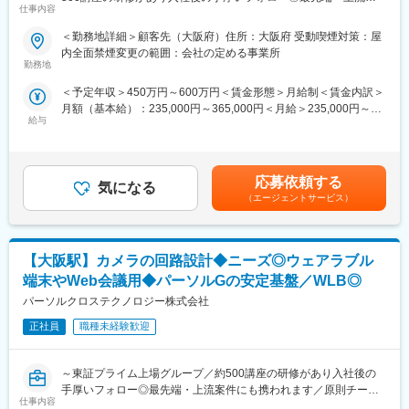
仕事内容
件にも携われます／原則チームで配属のため相談もしやすい環境
～
＜勤務地詳細＞顧客先（大阪府）住所：大阪府 受動喫煙対策：屋
内全面禁煙変更の範囲：会社の定める事業所
■業務内容：
勤務地
小型農機に搭載する表示デバイスの回路設計をお願いいたしま
＜予定年収＞450万円～600万円＜賃金形態＞月給制＜賃金内訳＞
す。
月額（基本給）：235,000円～365,000円＜月給＞235,000円～
給与
365,000円＜昇給有無＞有＜残業手当＞有＜給与補足＞※上記はあ
＜工程＞
くまで想定です。前職、ご経験を基に当社規定に従い決定しま
仕様検討、詳細設計、部品調達、回路図作成、パターン（基板）
す。■賞与実績：年2回（6月・12月）過去実績4.5か月分■昇給・
設計、評価
昇格：年1回（4月）■残業手当：残業時間に応じて別途支給賃金
＜ツール＞
応募依頼する
気になる
はあくまでも目安の金額であり、選考を通じて上下する可能性が
CR-8000、MATLAB、オシロスコープ、デジタルマルチメーター
（エージェントサービス）
あります。月給(月額)は固定手当を含めた表記です。
＜英語使用＞
有：データシートの読み取り
【大阪駅】カメラの回路設計◆ニーズ◎ウェアラブル
■社風：
【多様な働き方を応援】自己実現支援金100万円支給有
端末やWeb会議用◆パーソルGの安定基盤／WLB◎
（1）個人のキャリアプランに基づく、対話を重視した配属決定プ
パーソルクロステクノロジー株式会社
ロセス
（2）未経験から挑戦できる充実の教育体制 ※新卒入社は300名
正社員
職種未経験歓迎
規模
（3）専門性を磨く学習講座は1,400種類（ライセンス系・キャリ
～東証プライム上場グループ／約500講座の研修があり入社後の
ア系含む）
手厚いフォロー◎最先端・上流案件にも携われます／原則チーム
（4）多様性の支援体制：リモートワーク制度、複業制度、異動申
仕事内容
で配属のため相談もしやすい環境～
請制度、各種キャリアイベント・交流会の開催多数、キャリア相