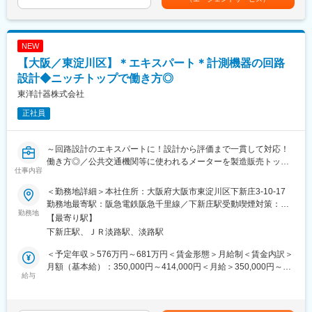
じて上下する可能性があります。月給(月額)は固定手当を含めた表
〇船舶用無線機器の高周波回路設計（CR8000、オシロスコー
学や研究機関と連携を組んで大日電子の未来創りに邁進していま
記です。
プ、スペクトラムアナライザー）
す。列車無線・保守無線・基地局無線など様々な製品を生み出し
〇道路情報板及びトンネル防災設備の回路設計（回路
ており、生活の安全を支えています。
NEW
CAD（WinSchematic、Quadcept）、各種測定器）
◇全国の電力会社、電鉄会社、また、国交省などの公的機関から
【大阪／東淀川区】＊エキスパート＊計測機器の回路
一般企業まで、商社を通さず直接販売しており保安無線システ
【変更の範囲：会社の定める業務】
ム、電鉄会社の列車無線システムなど、多くの導入事例がありま
設計◆ニッチトップで働き方◎
す。
東洋計器株式会社
■案件確定までの流れ：
（1）技術業界に精通しているコーディネーターと電話面談を実施
正社員
し、これまでのご経験や希望をしっかりヒアリングいたします
（2）電話面談で伺ったご希望をもとに営業が案件獲得に動きます
（3）お客様との顔合わせにて案件の詳細を確認いただきます
～回路設計のエキスパートに！設計から評価まで一貫して対応！
（4）エンジニアの方が希望する案件へ配属となります
働き方◎／公共交通機関等に使われるメーターを製造販売トップ
仕事内容
※複数案件獲得できた場合は、会社都合で配属先を決めるのではな
クラスメーカー～
く、エンジニアの方に希望する案件を決めていただいておりま
＜勤務地詳細＞本社住所：大阪府大阪市東淀川区下新庄3-10-17
す。
■業務概要
勤務地最寄駅：阪急電鉄阪急千里線／下新庄駅受動喫煙対策：敷
※ご経験に見合わない案件へ配属しないことを徹底しておりますの
重電／船舶／車両などに使われる電気計測機器／変換器／制御機
勤務地
地内全面禁煙
【最寄り駅】
でご安心ください
器の設計業務をご担当いただきます。
下新庄駅、ＪＲ淡路駅、淡路駅
■当社の特徴：
■業務詳細
＜予定年収＞576万円～681万円＜賃金形態＞月給制＜賃金内訳＞
（1）パナソニック社を始め、大手企業の案件多数
主業務として、標準品の改良設計を行っていただきます。顧客か
月額（基本給）：350,000円～414,000円＜月給＞350,000円～
当社はパナソニック社出資により設立された企業がルーツとなり
らの製品受注に関しては、受注仕様のヒアリングから仕様書作
給与
414,000円＜昇給有無＞有＜残業手当＞有＜給与補足＞＊上記は
ます。その為、カーナビを始めとした車載製品を中心にパナソニ
成、受注設計、製造への製作指示書の作成まで、一連の業務を担
目安の金額であり、経験により上下する可能性があります。＊想
ック社の案件が多数ございます。他にも各業界のリーディングカ
当していただきます。そのほかにも、品質や生産性向上を目的と
定年収には10時間残業想定の残業代を含んでおります。【賞与】
ンパニーの案件を多数抱えている為、エンジニアとして多様な経