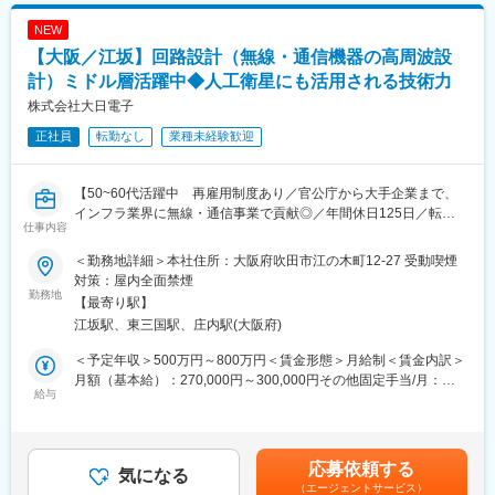
内容の精査）
NEW
・不具合発生時の改善設計（仕様検討・設計審査などの課内会議
対応）
【大阪／江坂】回路設計（無線・通信機器の高周波設
◇図面製図・設計変更処理補助
計）ミドル層活躍中◆人工衛星にも活用される技術力
・電気回路図面の製図作業（CSiEDA）
株式会社大日電子
・仕様書関連の設計変更作業
・設計変更に関する伝票作成、検図依頼
正社員
転勤なし
業種未経験歓迎
・設計変更伝票のPDM登録作業
■当社だからこそ実現できるエンジニアとしての未来がある：
【50~60代活躍中 再雇用制度あり／官公庁から大手企業まで、
＜お取引社数3,900社＞
インフラ業界に無線・通信事業で貢献◎／年間休日125日／転勤
仕事内容
圧倒的なお取引社数を誇る当社。当社独占のプロジェクトも多数
無し／手当充実／社員旅行あり】
あり、当社だからこそ挑戦できる仕事があります。
＜勤務地詳細＞本社住所：大阪府吹田市江の木町12-27 受動喫煙
＜キャリアドック制度＞
■業務内容：
対策：屋内全面禁煙
希望する仕事があっても、会社の都合で挑戦できないという転職
列車無線・保守無線・基地局無線などをはじめとする無線・通信
勤務地
【最寄り駅】
理由の方にも◎当社では専任のキャリアアドバイザーがおり、キ
機器の回路設計・高周波設計をご担当いただきます。
江坂駅、東三国駅、庄内駅(大阪府)
ャリアアドバイザーが社内に働きかける事で希望する仕事への挑
・電気設計グル－プにて無線機器の設計
戦を後押しします。エンジニアの遣り甲斐を大切にする当社だか
・無線・遠隔制御装置のシュミレーション開発
＜予定年収＞500万円～800万円＜賃金形態＞月給制＜賃金内訳＞
らこその取り組みです。
・無線・通信機器の開発・設計など
月額（基本給）：270,000円～300,000円その他固定手当/月：
＜FA制度＞
・音声のアナログ回路設計の経験
給与
30,000円～170,000円＜月給＞300,000円～470,000円＜昇給有無
エンジニアの方を対象に社内でのキャリアチェンジを支援する制
・マイコン周辺回路設計の経験
＞有＜残業手当＞有＜給与補足＞※経験・能力等を考慮の上、当社
度です。
・上記のアナログとデジタル混合基板回路設計の経験
規定により決定します。■昇給：年1回■賞与：年２回(別途成果配
転職をする必要なく、社内での新しいキャリアを形成し、貴方の
顧客のニーズに合わせカスタマイズをしていきます。まったく同
分賞与あり)■その他固定手当：役職手当賃金はあくまでも目安の
応募依頼する
エンジニアとしての可能性を広げる事が可能です。
じとなる製品はなく基本的に0ベースで設計から行います。
気になる
金額であり、選考を通じて上下する可能性があります。月給(月額)
（エージェントサービス）
安全性と品質を担保するために必要な調査・データ解析・検証な