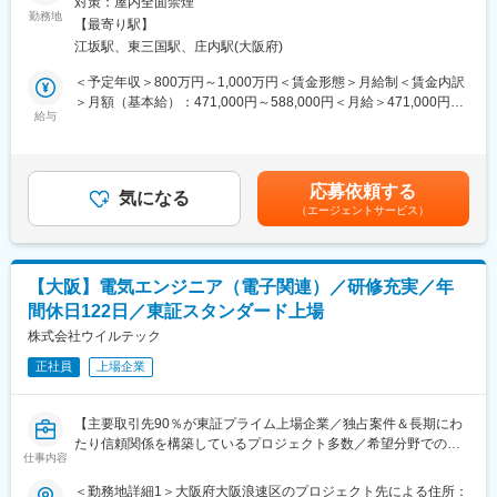
で解決するため、机上のシミュレーションを行い、静的・動的解
対策：屋内全面禁煙
無線・通信機器の回路設計・高周波設計をプレイングマネージャ
勤務地
析を行うことで開発リードタイムを短縮し、製品の性能や信頼性
【最寄り駅】
ーとして実務もこなして頂きます。
向上に取り組んでいます。
江坂駅、東三国駅、庄内駅(大阪府)
・センサ、計測回路の設計
・音声のアナログ回路設計の経験
■ミッション
＜予定年収＞800万円～1,000万円＜賃金形態＞月給制＜賃金内訳
・マイコン周辺回路設計の経験
昨今の通信・制御技術の進化に伴い、各国の規格や法規制が変化
＞月額（基本給）：471,000円～588,000円＜月給＞471,000円～
・上記のアナログとデジタル混合基板回路設計の経験
給与
する中、EMCや無線、電気安全等の規格への適合を行い、製品開
588,000円＜昇給有無＞有＜残業手当＞無＜給与補足＞※経験・能
・客先仕様からの製品仕様の決定
発スピードや品質面強化に繋げていきます。
力等を考慮の上、当社規定により決定します。■昇給：年1回■賞
・開発グループの取りまとめ
新製品開発において技術難易度が高まりスピードアップが求めら
与：年2回（別途成果配分賞与あり）賃金はあくまでも目安の金額
・全案件の設計グループ内進捗確認（重点内容）
れる中、設計開発段階での電磁波の挙動や無線特性に関する理論
であり、選考を通じて上下する可能性があります。月給(月額)は固
応募依頼する
気になる
的な予測や分析を行い、リアルタイムの挙動把握や性能の最適
定手当を含めた表記です。
（エージェントサービス）
■組織構成：
化、ノイズや干渉問題の早期検出に繋げるべく募集を図ります
配属先には12名（男性10名／女性2名）が在籍しており、40～50
代がメインとなっております。中途入社の方が殆どで、馴染みや
すい環境となります。定年以降もエンジニアとして活躍したいと
【大阪】電気エンジニア（電子関連）／研修充実／年
いう意欲のあるメンバーが多いです
間休日122日／東証スタンダード上場
■扱う製品について
株式会社ウイルテック
鉄道や電力会社などインフラ関連企業がメインになります
正社員
上場企業
初期構想からアフターメンテナンスまで一貫して対応ができる点
で業界内で非常に高い信頼性を得ています。大手競合メーカーか
らのリプレイスもあります。
【主要取引先90％が東証プライム上場企業／独占案件＆長期にわ
たり信頼関係を構築しているプロジェクト多数／希望分野での配
■やりがい
仕事内容
属率100％／エンジニアのキャリアアップ支援に注力／年間休日
無線機は導入後10-20年は維持運用を行うため、非常に高い耐久
122日・プライベート重視の働き方◎】
＜勤務地詳細1＞大阪府大阪浪速区のプロジェクト先による住所：
性・信頼性が求められます。もし無線や通信に異常が出た場合、