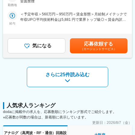
全面禁煙
す。
可能です。
勤務地
＜予定年収＞560万円～950万円＜賃金形態＞月給制メイテックで
【業務概要】
＜魅力＞
年収UP◎平均技術料金は5,881 円で業界トップ級◎＜賃金内訳＞
BAWフィルターの開発に伴う自動計測器の新規開発において、半
◎エンジニアとしての市場価値向上が年収に直結する評価制度
給与
月額（基本給）：282,700円～474,700円その他固定手当/月：
導体の高周波特性を計測する品質試験、ネットワークアナライザ
（年収1000万円越えの現役エンジニアも在籍）
1,500円＜月給＞284,200円～476,200円＜昇給有無＞有＜残業手
を使用した電気試験業務～C言語を用いたコーディング業務をご
◎年間1040回のエンジニア主催技術勉強会で圧倒的成長環境
当＞有＜給与補足＞■賞与：年2回（6､12月）■その他固定手当：
担当いただきます。
◎業界や職種を超えたメイテックの仲間とつながり自主勉強会も
通信手当賃金はあくまでも目安の金額であり、選考を通じて上下
また、一部英語を使用しシンガポール社員とのやり取りもご対応
含め技術力を研鑽可能
応募依頼する
気になる
する可能性があります。月給(月額)は固定手当を含めた表記です。
いただく可能性がございます。
◎最先端の技術情報を知る担当営業とともに身に着けるべき技術
（エージェントサービス）
や経験すべき業界を考え、キャリアを形成できる戦略的ローテー
■製品：
ション制度
高周波測定機
◎配属先メーカーの現場新入社員OJT・技術指導を担うほどの技
術力への圧倒的信頼
さらに25件読み込む
【開発環境】
◎技術単価平均5881円のハイレベルなPJTを担当可能
言語：C、C#、C++
◎上流工程PJTが約90%
■得られる経験：
■主要取引先TOP10(2025年3月期)／敬称略
高周波測定機の自動化開発に携わることができ、将来的には半導
株式会社デンソー、三菱重工業株式会社、ソニーセミコンダクタ
体デバイスの設計・開発や通信インフラ機器の開発に携わること
ソリューションズ株式会社、株式会社ニコン、株式会社日立ハイ
人気求人ランキング
が可能です。高周波測定機器の知見を得ることで、無線通信、4G
テク、本田技研工業株式会社、株式会社デンソーテン、株式会社
dodaに掲載中の求人を、応募数順にランキング形式でご紹介します。
技術、IoTデバイスなどの最前線で活躍できるチャンスが広がり、
ＳＵＢＡＲＵ、ヤマハ発動機株式会社、トヨタ自動車株式会社等
※応募数が同数の場合は、新着順に表示しています。
高精度な計測システムの設計や最適化業務へのキャリアアップが
取引先4,000社（グループ計）
更新日：
2026/8/7（金）
可能です。
アナログ（高周波・RF・通信）回路設
＜魅力＞