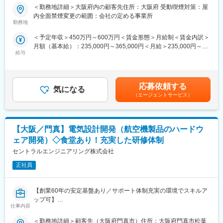
す～
＜勤務地詳細＞大阪府内の顧客先住所：大阪府 受動喫煙対策：屋
内全面禁煙変更の範囲：会社の定める事業所
■業務内容：
勤務地
小型農機ECUの回路設計をお任せします。
＜予定年収＞450万円～600万円＜賃金形態＞月給制＜賃金内訳＞
月額（基本給）：235,000円～365,000円＜月給＞235,000円～
＜担当回路種類＞
給与
365,000円＜昇給有無＞有＜残業手当＞有＜給与補足＞※上記はあ
主にアナログ回路（電源回路、映像回路、センサー周辺回路）
くまで想定です。前職、ご経験を基に当社規定に従い決定しま
＜工程＞
す。■賞与実績：年2回（6月・12月）過去実績4.5か月分■昇給・
仕様検討、詳細設計、部品調達、回路図作成、パターン（基板）
昇格：年1回（4月）■残業手当：残業時間に応じて別途支給賃金
設計、評価
応募依頼する
気になる
はあくまでも目安の金額であり、選考を通じて上下する可能性が
＜ツール＞
（エージェントサービス）
あります。月給(月額)は固定手当を含めた表記です。
CR-5000、CR-8000、LabVIEW、半田ごて、オシロスコープ、デ
ジタルマルチメーター
＜英語使用＞
【大阪／門真】電気設計開発（航空機製品のハードウ
有…ビジネス会話、メール
ェア開発）◇食堂あり！充実した研修体制
■企業情報：
セントラルエンジニアリング株式会社
大手農業建機メーカーです。
正社員
■社風：
【多様な働き方を応援】自己実現支援金100万円支給有
【創業60年の安定基盤あり／サポート体制充実の環境でスキルア
（1）個人のキャリアプランに基づく、対話を重視した配属決定プ
ップ可】
ロセス
仕事内容
（2）未経験から挑戦できる充実の教育体制 ※新卒入社は300名
■業務内容：
規模
＜勤務地詳細＞顧客先（大阪府門真市）住所：大阪府門真市松葉