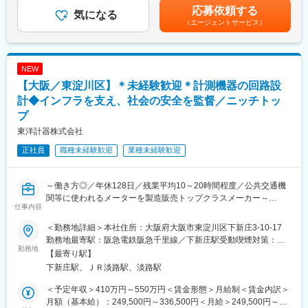
した生産システムの改善（工程設計、作業効率化、治工具の設
年2回（昨年実績3.5ヶ月分）賃金はあくまでも目安の金額であ
応募依頼する
験を積むことが可能です。
計・製作）にも取り組んでいただくなど、ものづくりに関わる幅
気になる
り、選考を通じて上下する可能性があります。月給(月額)は固定手
（2）地域限定社員＆抜群の就業環境
（エージェントサービス）
広い業務に携わっていただきます。また、ご経験に応じてマネジ
当を含めた表記です。
地域限定社員の為、原則、転宅を伴う転勤はありません。年間休
メント業務もお任せいたします。
日は125日（土日祝休み）で残業時間も月20時間程度と少なめな
ので、ワークライフバランスを叶えることが出来ます。
■組織構成
NEW
（3）Web選考＆U・Iターン歓迎
9名が在籍（50代4名、40代4名、20代1名）
【大阪／東淀川区】＊未経験歓迎＊計測機器の回路設
遠方からのご応募も歓迎します。面接はWeb対応していますの
で、来社せずに選考に進んでいただけます。また、転居費用は最
■会社の魅力
計◆インフラを支え、社会の安全を監督／ニッチトッ
大10万円まで支給します
当社はアナログメーターをメインで扱っており、設計／製造／販
プ
売まで対応しております。アナログメーターは精度が狂いやすい
東洋計器株式会社
変更の範囲：本文参照
ことがありますが、当社製品は耐久性／振動に強いため、重電／
船舶／車両など様々な分野で使用されております。
正社員
職種未経験歓迎
業種未経験歓迎
同製品を取り扱っている会社は当社含めて3社であるため、今後は
ラストワンになることを目指してまいります。
～働き方◎／年休128日／残業平均10～20時間程度／公共交通機
関等に使われるメーターを製造販売トップクラスメーカー～
仕事内容
★こんな方にオススメ★
＜勤務地詳細＞本社住所：大阪府大阪市東淀川区下新庄3-10-17
◎一貫したものづくりに携わりたい方（設計～評価～量産化など
勤務地最寄駅：阪急電鉄阪急千里線／下新庄駅受動喫煙対策：敷
幅広い業務経験が積めます）
勤務地
地内全面禁煙変更の範囲：会社の定める事業所
【最寄り駅】
◎自ら積極的に様々な業務にチャレンジしたい方、ご自身のスキ
下新庄駅、ＪＲ淡路駅、淡路駅
ルを高めていきたい方
◎プライベートと両立がしたい方（年休128日・平均残業10～20
＜予定年収＞410万円～550万円＜賃金形態＞月給制＜賃金内訳＞
時間程度）
月額（基本給）：249,500円～336,500円＜月給＞249,500円～