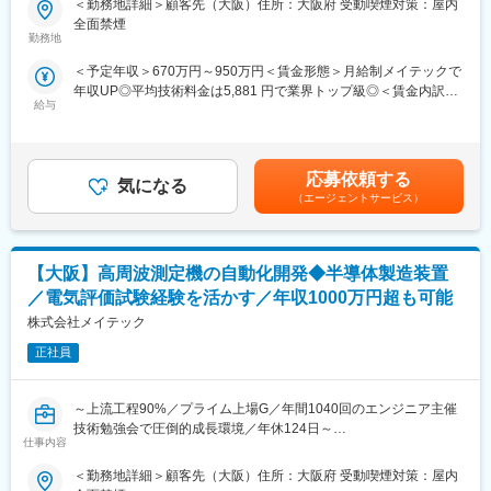
＜勤務地詳細＞顧客先（大阪）住所：大阪府 受動喫煙対策：屋内
半導体製造装置の高周波測定機自動化に向けた新規開発業務で
請制度、各種キャリアイベント・交流会の開催多数、キャリア相
全面禁煙
す。
談窓口配備
勤務地
＜予定年収＞670万円～950万円＜賃金形態＞月給制メイテックで
【業務概要】
■当社について：
年収UP◎平均技術料金は5,881 円で業界トップ級◎＜賃金内訳＞
BAWフィルターの開発に伴う自動計測器の新規開発において、高
2023年1月1日に誕生した パーソルクロステクノロジー は、人と
給与
月額（基本給）：350,600円～474,700円その他固定手当/月：
周波測定環境（RFプローブ、治具等）の構築および測定条件の最
組織の生産性の向上および、エンジニアの多様なはたらき方を追
1,500円＜月給＞352,100円～476,200円＜昇給有無＞有＜残業手
適化、測定データの解析・評価、ならびに不具合発生時の原因切
求し、はたらき方に変革を起こすことで社会課題の解決を図って
当＞有＜給与補足＞■賞与：年2回（6､12月）■その他固定手当：
り分け、半導体の高周波特性を計測する品質試験、ネットワーク
まいります。
通信手当賃金はあくまでも目安の金額であり、選考を通じて上下
アナライザを使用した電気試験業務～C言語を用いたコーディン
研究開発・ものづくりの領域においては自動車・航空宇宙関連機
応募依頼する
気になる
する可能性があります。月給(月額)は固定手当を含めた表記です。
グ業務をご担当いただきます。
器・家電・ロボットの設計・開発・実験におけるモデルベース開
（エージェントサービス）
また、一部英語を使用しシンガポール社員とのやり取りもご対応
発（MBD）等を提供しており、IT領域においては情報通信、IT／
いただく可能性がございます。
インターネット、EC分野を中心とした幅広い業界に対してのシス
テム開発・インフラ設計・評価検証業務等を提供しております。
【大阪】高周波測定機の自動化開発◆半導体製造装置
■製品：
さらには、近年需要が拡大しているRPA・IoT・UWB・ドロー
高周波測定機
ン・セキュリティ等の最新技術の活用についても精力的に取り組
／電気評価試験経験を活かす／年収1000万円超も可能
んでおります。また、エンジニアとして生涯活躍できる人材を育
株式会社メイテック
【開発環境】
てるべく、パーソルクロステクノロジーでは最新の技術トレンド
言語：C、C#、C++
正社員
を踏まえ、各種研修を実施しています。
■得られる経験：
変更の範囲：会社の定める業務
～上流工程90%／プライム上場G／年間1040回のエンジニア主催
高周波測定機の自動化開発に携わることができ、将来的には半導
技術勉強会で圧倒的成長環境／年休124日～
体デバイスの設計・開発や通信インフラ機器の開発に携わること
仕事内容
が可能です。高周波測定機器の知見を得ることで、無線通信、5G
■業務内容：
技術、IoTデバイスなどの最前線で活躍できるチャンスが広がり、
＜勤務地詳細＞顧客先（大阪）住所：大阪府 受動喫煙対策：屋内
半導体製造装置の高周波測定機自動化に向けた新規開発業務で
高精度な計測システムの設計や最適化業務へのキャリアアップが