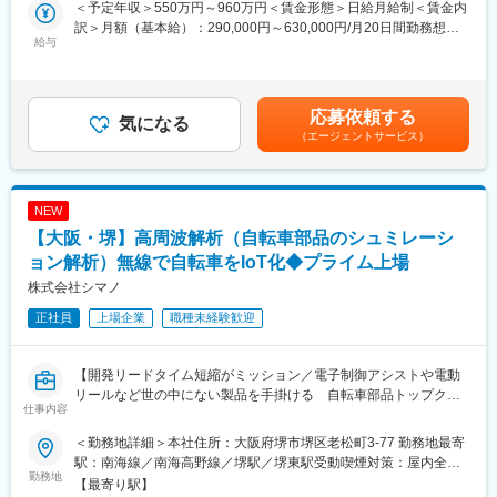
＜具体的には＞自転車部品や釣具製品の無線測定や試験レポー
ことがありますが、当社製品は耐久性／振動に強いため、重電／
＜予定年収＞550万円～960万円＜賃金形態＞日給月給制＜賃金内
ト、測定評価技術・環境の調査・導入など幅広くご担当いただき
船舶／車両など様々な分野で使用されております。
訳＞月額（基本給）：290,000円～630,000円/月20日間勤務想定
ます。
給与
同製品を取り扱っている会社は当社含めて3社であるため、今後は
＜想定月額＞290,000円～630,000円＜昇給有無＞有＜残業手当＞
・自社製品の無線測定・評価環境構築、認証試験スキーム立上げ
ラストワンになることを目指してまいります。
有＜給与補足＞■賞与：年2回（７月・12月／過去5年平均：6.0ヶ
・無線認証試験対応、規格文書（主に英語）の内容理解、認証試
月分）■昇給：年1回（4月）■その他：家族手当・転勤支度金（国
験レポート作成（主に英語）
変更の範囲：会社の定める業務
内・海外）・語学研修補助など賃金はあくまでも目安の金額であ
応募依頼する
・無線測定評価技術の調査、技術導入、スキーム構築
気になる
り、選考を通じて上下する可能性があります。月給(月額)は固定手
（エージェントサービス）
<環境/ツール>スペクトラムアナライザ、ネットワークアナライ
当を含めた表記です。
ザ、アンテナコントローラなど
■製品について、
NEW
2008年から電子制御化を推し進めており、2020年頃からは無線通
【大阪・堺】高周波解析（自転車部品のシュミレーシ
信によるシステム制御でギアを変速する機能などセンサーネット
ワーク通信を活用し、自転車そのものをIoT化するような世の中に
ョン解析）無線で自転車をIoT化◆プライム上場
ない新たな概念の制御機能を開発してきました。
株式会社シマノ
自転車部品においては、フレームは金属が多く使われ、雨天だけ
正社員
上場企業
職種未経験歓迎
でなくダートでの泥土付着、街中での電波密集といった様々な環
境で使用されます。こうした無線にとって不利な条件が重なる状
況で、電磁干渉や透過性、通信の安定性などの技術課題を解決
【開発リードタイム短縮がミッション／電子制御アシストや電動
し、無線通信制御を成立させる設計を行っています。また、各製
リールなど世の中にない製品を手掛ける 自転車部品トップクラ
品で小型化が進む中、無線測定技術の難易度も高まるため、新た
仕事内容
スシェアのプライム上場企業】
な測定・評価技術の導入確立にも取り組んでいます。
＜勤務地詳細＞本社住所：大阪府堺市堺区老松町3-77 勤務地最寄
■仕事内容
■採用する狙い
駅：南海線／南海高野線／堺駅／堺東駅受動喫煙対策：屋内全面
商品開発チームと協業し、自転車部品（電動変速システム、アシ
勤務地
昨今の通信技術の進化に伴い、各国の規格や法規制が変化する
禁煙
【最寄り駅】
ストシステム）および釣具リール（電動リール、関連製品）にお