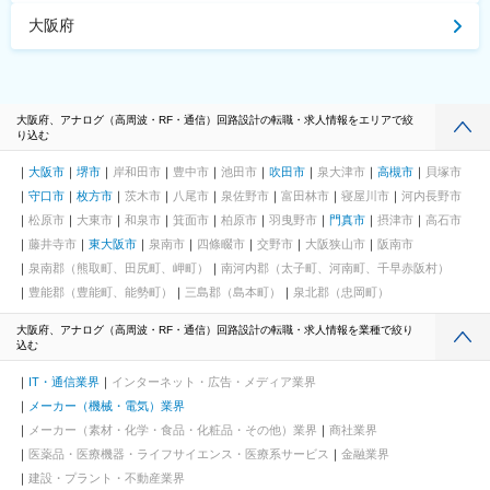
大阪府
大阪府、アナログ（高周波・RF・通信）回路設計の転職・求人情報をエリアで絞
り込む
大阪市
堺市
岸和田市
豊中市
池田市
吹田市
泉大津市
高槻市
貝塚市
守口市
枚方市
茨木市
八尾市
泉佐野市
富田林市
寝屋川市
河内長野市
松原市
大東市
和泉市
箕面市
柏原市
羽曳野市
門真市
摂津市
高石市
藤井寺市
東大阪市
泉南市
四條畷市
交野市
大阪狭山市
阪南市
泉南郡（熊取町、田尻町、岬町）
南河内郡（太子町、河南町、千早赤阪村）
豊能郡（豊能町、能勢町）
三島郡（島本町）
泉北郡（忠岡町）
大阪府、アナログ（高周波・RF・通信）回路設計の転職・求人情報を業種で絞り
込む
IT・通信業界
インターネット・広告・メディア業界
メーカー（機械・電気）業界
メーカー（素材・化学・食品・化粧品・その他）業界
商社業界
医薬品・医療機器・ライフサイエンス・医療系サービス
金融業界
建設・プラント・不動産業界