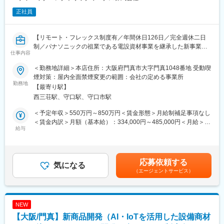
正社員
【リモート・フレックス制度有／年間休日126日／完全週休二日
制／パナソニックの祖業である電設資材事業を継承した新事業会
仕事内容
社】
＜勤務地詳細＞本店住所：大阪府門真市大字門真1048番地 受動喫
■職務内容：
煙対策：屋内全面禁煙変更の範囲：会社の定める事業所
・電材＆エネルギー事業における住宅・非住宅システム商品向け
勤務地
【最寄り駅】
通信ネットワーク技術の研究開発
西三荘駅、守口駅、守口市駅
・事業担当部門の企画、開発部隊と連携して、新商品に必要な技
術の先行調査・開発を牽引いただきます。
＜予定年収＞550万円～850万円＜賃金形態＞月給制補足事項なし
＜賃金内訳＞月額（基本給）：334,000円～485,000円＜月給＞
■職務詳細：
給与
334,000円～485,000円＜昇給有無＞有＜残業手当＞有＜給与補足
【具体的な仕事内容】
＞※上記予定年収は想定年収範囲ですが、実際の給与提示は年齢・
・システム商品を構成する通信ネットワーク関連のソフトウェア
前職・経験を考慮の上、当社規程に準じ決定します。賃金はあく
またはハードウェアの設計、開発、検証
までも目安の金額であり、選考を通じて上下する可能性がありま
応募依頼する
・上記に関連する、テーマ管理、外注管理、技術調査、技術提
気になる
す。月給(月額)は固定手当を含めた表記です。
（エージェントサービス）
案 等
・中長期を睨んで仕込む技術の探索、調査、提案
【対象システム商品】
NEW
・次世代の防災システム、入退管理システム、ビル管理システ
【大阪/門真】新商品開発（AI・IoTを活用した設備商材
ム、マンションHAシステム、ホームIoTシステム etc