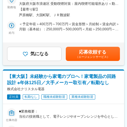
大阪府大阪市浪速区 受動喫煙対策：屋内喫煙可能場所あり＜勤務
電車が動かなくなるなど、重大な影響を及ぼします。
■業務内容：
勤務地
地詳細2＞その他住所：大阪府堺市 受動喫煙対策：屋内全面禁煙
名だたる大手インフラメーカーから、技術的な相談をもらう事も
【最寄り駅】
自動車関連、医療機器、家電、産業機械を中心とした大手メーカ
＜勤務地詳細3＞その他住所：大阪府 東大阪市 受動喫煙対策：屋
少なくございません。あらゆる産業の無線・通信を支え我々の生
芦原橋駅、大国町駅、ＪＲ難波駅
ーを中心とした開発プロジェクトで電気設計をお任せします
内喫煙可能場所あり変更の範囲：会社の定める事業所
活を支える非常にやりがいのある職務となります
経験に合わせて上流の要件定義から基本設計、詳細設計まで各フ
＜予定年収＞400万円～700万円＜賃金形態＞月給制＜賃金内訳＞
ェーズに参画いただきます。広い技術領域の中から適性・希望に
月額（基本給）：250,000円～500,000円＜月給＞250,000円～
■会社の特長、魅力：
沿ったPJTに参画可能です。
給与
500,000円＜昇給有無＞有＜残業手当＞有＜給与補足＞※年収は応
◇大日電子は人工衛星『まいど1号』の開発プロジェクトリーダー
【案件例】
相談となります。※賞与年2 回、または賞与見込み月給設定の場合
として取りまとめと衛星の重要な装置を開発製作しました。各大
LSI、ASSP、ASIC、FPGA設計、アナログ回路、デジタル回路、
あり■給与改定：年1回（5月）■賞与（業績連動）：年2回賃金は
学や研究機関と連携を組んで大日電子の未来創りに邁進していま
高周波回路設計等、豊富な案件があります。
あくまでも目安の金額であり、選考を通じて上下する可能性があ
す。列車無線・保守無線・基地局無線など様々な製品を生み出し
応募依頼する
※1つの案件に入る期間は目安3～4年が多いです。長い社員の場
気になる
ります。月給(月額)は固定手当を含めた表記です。
ており、生活の安全を支えています。
（エージェントサービス）
合、10年以上在籍しています。
◇全国の電力会社、電鉄会社、また、国交省などの公的機関から
一般企業まで、商社を通さず直接販売しており保安無線システ
■配属先
ム、電鉄会社の列車無線システムなど、多くの導入事例がありま
・エンジニアリング事業本部にて約600 名が活躍中
す。
【東大阪】未経験から家電のプロへ！家電製品の回路
※配属先平均人数は約5人で複数名でのプロジェクト着手が基本と
設計 ※年休125日／大手メーカー取引有／転勤なし
なります。
就業形態は下記いずれかの就業形態となります。
株式会社クリスタル電器
・自社開発センターでの勤務（受託契約）
正社員
転勤なし
職種未経験歓迎
業種未経験歓迎
・クライアント企業での勤務（構内請負契約/派遣契約）
■リモートワーク
■業務概要：
参加プロジェクトごとに異なりますが、多くのエンジニアがリモ
当社の技術職として、電子レンジやオーブンレンジを中心とした
ートワーク就業を活用しております。
仕事内容
家電製品の電気・電子回路設計に携わって頂きます。