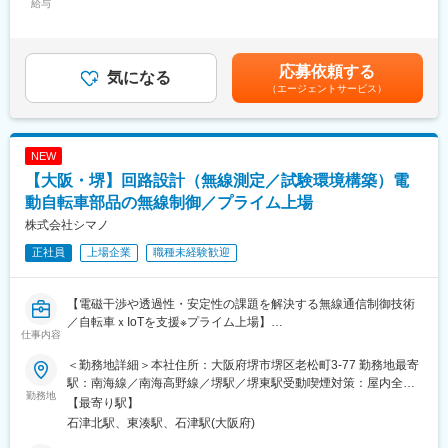
給与
336,500円＜昇給有無＞有＜残業手当＞有＜給与補足＞＊上記は
■業務概要
目安の金額であり、経験により上下する可能性があります。＊想
重電／船舶／車両などに使われる電気計測機器／変換器／制御機
定年収には10時間残業想定の残業代を含んでおります。【モデル
器の設計業務をご担当いただきます。
年収】・35歳：約517万円・リーダー昇進時：約576万円＊10時
応募依頼する
気になる
間残業想定の残業代含む【賞与】・年2回（昨年実績3.5ヶ月分）
（エージェントサービス）
■業務詳細
賃金はあくまでも目安の金額であり、選考を通じて上下する可能
主業務として、標準品の改良設計を行っていただきます。顧客か
性があります。月給(月額)は固定手当を含めた表記です。
らの製品受注に関しては、受注仕様のヒアリングから仕様書作
成、受注設計、製造への製作指示書の作成まで、一連の業務を担
NEW
当していただきます。そのほかにも、品質や生産性向上を目的と
【大阪・堺】回路設計（無線測定／試験環境構築）電
した生産システムの改善（工程設計、作業効率化、治工具の設
計・製作）にも取り組んでいただくなど、ものづくりに関わる幅
動自転車部品の無線制御／プライム上場
広い業務に携わっていただきます。
株式会社シマノ
正社員
上場企業
職種未経験歓迎
■入社後の業務
入社後は、OJTのもと先輩社員と一緒に評価試験や受注設計、改
良設計の補助をしていただきます。経験を重ねた後、担当者とし
【電磁干渉や透過性・安定性の課題を解決する無線通信制御技術
て業務をお任せします。
／自転車ｘIoTを支援※プライム上場】
仕事内容
■組織構成（大阪工場技術課）
■業務内容：
9名が在籍（50代4名、40代4名、20代1名）
＜勤務地詳細＞本社住所：大阪府堺市堺区老松町3-77 勤務地最寄
当社では、無線通信機能を搭載した電子制御変速システムや電動
駅：南海線／南海高野線／堺駅／堺東駅受動喫煙対策：屋内全面
リールなど、自転車部品や釣具用品のメカトロニクス製品開発を
勤務地
■会社の魅力
禁煙
【最寄り駅】
推し進めています。
当社はアナログメーターをメインで扱っており、設計／製造／販
石津北駅、東湊駅、石津駅(大阪府)
売まで対応しております。アナログメーターは精度が狂いやすい