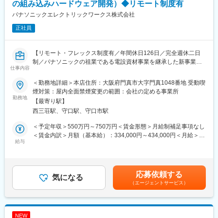
の組み込みハードウェア開発）◆リモート制度有
■配属組織 ネットワーク技術課（ソフト）／通信基盤技術課（ハ
パナソニックエレクトリックワークス株式会社
ード）のミッション：
正社員
《ネットワーク技術課（ソフト）》
「プロトコル設計技術・セキュリティ技術」を軸とした通信ソフ
トウェア基盤で商品創出を支える技術を仕込み、PEW社ソリュー
【リモート・フレックス制度有／年間休日126日／完全週休二日
ション及び電材＆エネルギー事業の成長に貢献する
制／パナソニックの祖業である電設資材事業を継承した新事業会
《通信基盤技術課（ハード）》
仕事内容
社】
通信ハードウェア技術を磨き、商品価値を最大化する有線・無線
通信技術をタイムリーに提供することにより、PEW社ソリューシ
＜勤務地詳細＞本店住所：大阪府門真市大字門真1048番地 受動喫
■職務内容：
ョン及び電材＆エネルギー事業の成長に貢献する
煙対策：屋内全面禁煙変更の範囲：会社の定める事業所
商品構想段階の先行ハード開発の実施、および、ハード開発プロ
勤務地
【最寄り駅】
セスの改善を主にご担当いただきます。
■募集背景：
西三荘駅、守口駅、守口市駅
ソリューション及び電材＆エネルギー事業において新しい商材、
【対象製品】
ソリューションを創造するにあたり、技術開発のスピード・質の
＜予定年収＞550万円～750万円＜賃金形態＞月給制補足事項なし
AiSEG、マンションインターホン、工場向け電力計測器等、AI、
向上が急務です。
＜賃金内訳＞月額（基本給）：334,000円～434,000円＜月給＞
IoTに関する設備機器
給与
その中でも特に、近年のIoT化対応やソリューション・サービス展
334,000円～434,000円＜昇給有無＞有＜残業手当＞有＜給与補足
開には欠かせない通信ネットワーク技術のソフトウェアおよびハ
＞※上記予定年収は想定年収範囲ですが、実際の給与提示は年齢・
■職務詳細：
ードウェアの人材強化を進めています。
前職・経験を考慮の上、当社規程に準じ決定します。賃金はあく
・構想検討：商品企画と協力し、どのような新たな設備機器を世
までも目安の金額であり、選考を通じて上下する可能性がありま
応募依頼する
に生み出すべきか検討いただき、商品化に向けて性能や信頼性等
気になる
■職場の雰囲気：
す。月給(月額)は固定手当を含めた表記です。
（エージェントサービス）
で技術課題になりそうな点を抽出いただきます。
・多様なバックグラウンドを持った技術者が、フラットに意見を
・回路設計：抽出した技術課題の解決に向けて解決手段を検討
言い合える職場です。
し、それを実現する回路部分について実際に設計いただきます。
・業務スタイルも在宅勤務併用が可能で自由度が高く、また新し
・基板設計：上記と同じく、基板を設計いただきます。
いことにも挑戦しやすい環境です。
NEW