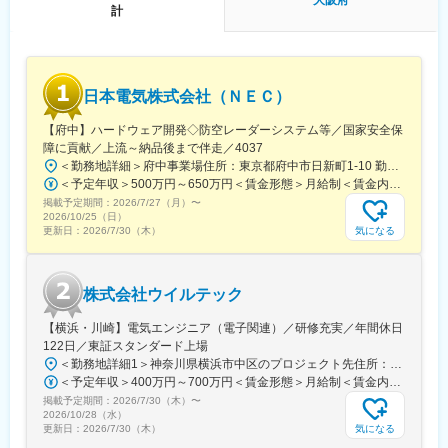
大阪府
計
◎エンジニアとしての市場価値向上が年収に直結する評価制度
（年収1000万円越えの現役エンジニアも在籍）
◎年間1040回のエンジニア主催技術勉強会で圧倒的成長環境
◎業界や職種を超えたメイテックの仲間とつながり自主勉強会も
含め技術力を研鑽可能
日本電気株式会社（ＮＥＣ）
◎最先端の技術情報を知る担当営業とともに身に着けるべき技術
や経験すべき業界を考え、キャリアを形成できる戦略的ローテー
【府中】ハードウェア開発◇防空レーダーシステム等／国家安全保
ション制度
障に貢献／上流～納品後まで伴走／4037
◎配属先メーカーの現場新入社員OJT・技術指導を担うほどの技
＜勤務地詳細＞府中事業場住所：東京都府中市日新町1-10 勤務地最寄駅：JR南武線／西府駅受動喫煙対策：屋内全面禁煙変更の範囲：会社の定める場所（該当する場合はテレワークを行う場所を含む）
術力への圧倒的信頼
＜予定年収＞500万円～650万円＜賃金形態＞月給制＜賃金内訳＞月額（基本給）：300,000円～400,000円＜月給＞300,000円～400,000円＜昇給有無＞有＜残業手当＞有＜給与補足＞※経験、実績、能力等を考慮の上、規程により優遇■昇給：年1回、賞与：年2回（実績・業績連動型）賃金はあくまでも目安の金額であり、選考を通じて上下する可能性があります。月給(月額)は固定手当を含めた表記です。
◎技術単価平均5881円のハイレベルなPJTを担当可能
掲載予定期間：
2026/7/27（月）
〜
◎上流工程PJTが約90%
2026/10/25（日）
気になる
更新日：
2026/7/30（木）
■主要取引先TOP10(2025年3月期)／敬称略
株式会社デンソー、三菱重工業株式会社、ソニーセミコンダクタ
ソリューションズ株式会社、株式会社ニコン、株式会社日立ハイ
株式会社ウイルテック
テク、本田技研工業株式会社、株式会社デンソーテン、株式会社
ＳＵＢＡＲＵ、ヤマハ発動機株式会社、トヨタ自動車株式会社等
【横浜・川崎】電気エンジニア（電子関連）／研修充実／年間休日
取引先4,000社（グループ計）
122日／東証スタンダード上場
＜勤務地詳細1＞神奈川県横浜市中区のプロジェクト先住所：神奈川県横浜市中区 受動喫煙対策：屋内全面禁煙＜勤務地詳細2＞神奈川県川崎市のプロジェクト先住所：神奈川県川崎市川崎区 受動喫煙対策：屋内全面禁煙変更の範囲：会社の定める事業所
＜予定年収＞400万円～700万円＜賃金形態＞月給制＜賃金内訳＞月額（基本給）：250,000円～500,000円＜月給＞250,000円～500,000円＜昇給有無＞有＜残業手当＞有＜給与補足＞※年収は応相談となります。※賞与年2 回、または賞与見込み月給設定の場合あり■給与改定：年1回（5月）■賞与（業績連動）：年2回（夏季、冬季）賃金はあくまでも目安の金額であり、選考を通じて上下する可能性があります。月給(月額)は固定手当を含めた表記です。
掲載予定期間：
2026/7/30（木）
〜
2026/10/28（水）
気になる
更新日：
2026/7/30（木）