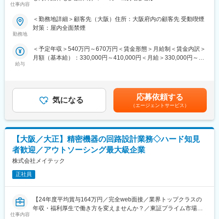
や無線ネットワーク接続、モバイル印刷機能などのソリューショ
仕事内容
ご自身の経験やご希望を踏まえたうえで適性のある業務内容をお
ンを提供しています。
任せします。
＜勤務地詳細＞顧客先（大阪）住所：大阪府内の顧客先 受動喫煙
専門性の高い技術が詰め込まれた複合機は参入障壁が非常に高
対策：屋内全面禁煙
く、国内メーカーがグローバルシェアを占めています。
当社の顧客企業内（大手メーカー）にて、エンジニアとしてご活
勤務地
躍いただきます。転職軸や実現したいキャリアに合わせた業務に
■新事業について
＜予定年収＞540万円～670万円＜賃金形態＞月給制＜賃金内訳＞
従事いただきます。
複合機で培われた画像認識技術と複合機で使用される部品を活用
月額（基本給）：330,000円～410,000円＜月給＞330,000円～
したAGVの開発に取り組んでいます。コスト低減を実現でき、す
給与
410,000円＜昇給有無＞有＜残業手当＞有＜給与補足＞※年収は
■業務内容：
でに顧客からのニーズを獲得しています。
「残業20時間/月の場合」「賞与」を計算した想定金額です。■昇
通信会社での光ファイバー通信特性評価に関する開発業務
また高い捺染印刷技術も確立し、ハイブランドのアパレルメーカ
給：年1回（4月）■賞与：年2回（7月、12月）※過去実績2ヶ月分
・光ファイバを用いた机上評価環境構築
ーから高評価を得ています。肌ざわりや印刷の鮮明さだけではな
賃金はあくまでも目安の金額であり、選考を通じて上下する可能
・社内部署との資材調達や評価作業
応募依頼する
く、使用する水を約1万分の1に削減することができ、環境保全に
気になる
性があります。月給(月額)は固定手当を含めた表記です。
（信号として漏れたものが確実に遮断されているか等）
（エージェントサービス）
も貢献しています。
別部署にて作成されたデモ機を用いてセキュリティ面の検討評価
が主。
海外顧客向け新規プロジェクトのため、使用ツールや使用実験機
変更の範囲：会社の定める業務
【大阪／大正】精密機器の回路設計業務◇ハード知見
器の検討から業務開始。
者歓迎／アウトソーシング最大級企業
■働き方：
株式会社メイテック
・想定エリア：勤務地の記載先
・研修期間：Web研修を中心に受講いただき、待機中でも給与は8
正社員
割支給です。エンジニア全体の平均待機日数は入社して2週間程度
です。※個人によって異なります。
【24年度平均賞与164万円／完全web面接／業界トップクラスの
・プロジェクトについて：平均３年～5年程度
年収・福利厚生で働き方を変えませんか？／東証プライム市場上
仕事内容
場グループ】
■当社について：