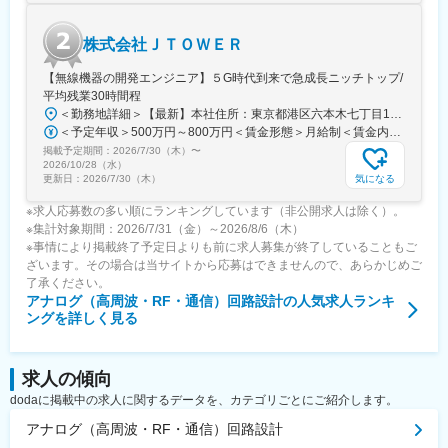
株式会社ＪＴＯＷＥＲ
【無線機器の開発エンジニア】５G時代到来で急成長ニッチトップ/
平均残業30時間程
＜勤務地詳細＞【最新】本社住所：東京都港区六本木七丁目15番9号 住友不動産六本木セントラルタワー17階勤務地最寄駅：青山一丁目駅受動喫煙対策：屋内全面禁煙変更の範囲：会社の定める事業所（リモートワーク含む）
＜予定年収＞500万円～800万円＜賃金形態＞月給制＜賃金内訳＞月額（基本給）：323,567円～507,000円固定残業手当/月：93,100円～159,667円（固定残業時間40時間0分/月）超過した時間外労働の残業手当は追加支給＜月給＞416,667円～666,667円（一律手当を含む）＜昇給有無＞有＜残業手当＞有＜給与補足＞※経験・スキルを考慮のうえ、当社規定にて決定■賞与制度：有賃金はあくまでも目安の金額であり、選考を通じて上下する可能性があります。月給(月額)は固定手当を含めた表記です。
掲載予定期間：
2026/7/30（木）
〜
2026/10/28（水）
気になる
更新日：
2026/7/30（木）
※求人応募数の多い順にランキングしています（非公開求人は除く）。
※集計対象期間：2026/7/31（金）～2026/8/6（木）
※事情により掲載終了予定日よりも前に求人募集が終了していることもご
ざいます。その場合は当サイトから応募はできませんので、あらかじめご
了承ください。
アナログ（高周波・RF・通信）回路設計
の人気求人ランキ
ングを詳しく見る
求人の傾向
dodaに掲載中の求人に関するデータを、カテゴリごとにご紹介します。
アナログ（高周波・RF・通信）回路設計