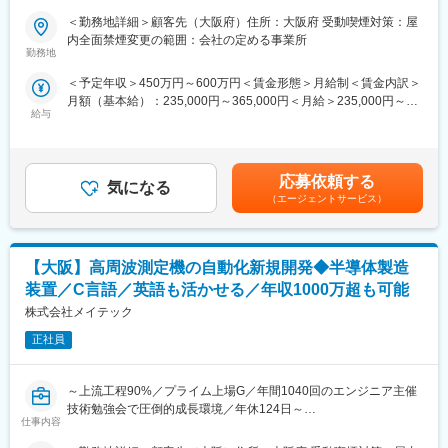
談窓口配備
＜勤務地詳細＞顧客先（大阪府）住所：大阪府 受動喫煙対策：屋
■業務内容：
内全面禁煙変更の範囲：会社の定める事業所
カメラの回路設計をお任せします。
■当社について：
勤務地
2023年1月1日に誕生した パーソルクロステクノロジー は、人と
＜予定年収＞450万円～600万円＜賃金形態＞月給制＜賃金内訳＞
＜製品＞
組織の生産性の向上および、エンジニアの多様なはたらき方を追
月額（基本給）：235,000円～365,000円＜月給＞235,000円～
ウェアラブルカメラ、Web会議カメラ
求し、はたらき方に変革を起こすことで社会課題の解決を図って
給与
365,000円＜昇給有無＞有＜残業手当＞有＜給与補足＞※上記はあ
＜担当回路種類＞
まいります。
くまで想定です。前職、ご経験を基に当社規定に従い決定しま
デジタル回路、アナログ回路、論理回路
研究開発・ものづくりの領域においては自動車・航空宇宙関連機
す。■賞与実績：年2回（6月・12月）過去実績4.5か月分■昇給・
＜工程＞
器・家電・ロボットの設計・開発・実験におけるモデルベース開
昇格：年1回（4月）■残業手当：残業時間に応じて別途支給賃金
仕様検討、詳細設計、部品調達、回路図作成、パターン（基板）
発（MBD）等を提供しており、IT領域においては情報通信、IT／
応募依頼する
気になる
はあくまでも目安の金額であり、選考を通じて上下する可能性が
設計、評価
インターネット、EC分野を中心とした幅広い業界に対してのシス
（エージェントサービス）
あります。月給(月額)は固定手当を含めた表記です。
＜測定器＞
テム開発・インフラ設計・評価検証業務等を提供しております。
オシロスコープ、マルチメーター
さらには、近年需要が拡大しているRPA・IoT・UWB・ドロー
＜企業情報＞
ン・セキュリティ等の最新技術の活用についても精力的に取り組
【大阪】高周波測定機の自動化新規開発◆半導体製造
各種デジタル機器製品のOEMを行っている企業です。
んでおります。また、エンジニアとして生涯活躍できる人材を育
てるべく、パーソルクロステクノロジーでは最新の技術トレンド
装置／C言語／英語も活かせる／年収1000万超も可能
■社風：
を踏まえ、各種研修を実施しています。
株式会社メイテック
【多様な働き方を応援】自己実現支援金100万円支給有
（1）個人のキャリアプランに基づく、対話を重視した配属決定プ
正社員
変更の範囲：会社の定める業務
ロセス
（2）未経験から挑戦できる充実の教育体制 ※新卒入社は300名
～上流工程90%／プライム上場G／年間1040回のエンジニア主催
規模
技術勉強会で圧倒的成長環境／年休124日～
（3）専門性を磨く学習講座は1,400種類（ライセンス系・キャリ
仕事内容
ア系含む）
■業務内容：
（4）多様性の支援体制：リモートワーク制度、複業制度、異動申