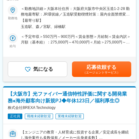
・現在はODM中心の開発ですが、自社製品の開発も少しずつ進め
■業務概要
■働き方：
ています。
複合機、プリンター、インクジェットプリンターの回路設計を行
＜勤務地詳細＞大阪本社住所：大阪府大阪市中央区玉造1-2-28 勤
◎出張：ほぼ無（ごくまれに海外の工場へ生産指導に将来的に出
うエンジニアの募集です。
務地最寄駅：JR環状線／玉造駅受動喫煙対策：屋内全面禁煙変更
張行ってもらう可能性有。）
変更の範囲：会社の定める業務
具体的には、製品本体の回路設計や制御設計、デバイス開発など
勤務地
の範囲：会社の定める事業所（リモートワーク含む）
◎有給休暇の平均取得日数：17.4日（2023年）
【最寄り駅】
の開発業務（仕様/設計/シミュレーション/評価）です。
◎平均勤続年数：19.7年（2024年3月）
玉造駅、森ノ宮駅、緑橋駅
＜担当製品＞
製品担当制ではなく、本人の希望をふまえてプロジェクトごとに
＜予定年収＞550万円～900万円＜賃金形態＞月給制＜賃金内訳＞
■入社後は：
担当する製品が変わることも多いです。家庭用の小型複合機か
月額（基本給）：275,000円～470,000円＜月給＞275,000円～
最初は研修からスタート。先輩社員のOJT指導（約半年~1年）で
ら、商業用の大型インクジェットプリンター等まで広く携わるこ
給与
470,000円＜昇給有無＞有＜残業手当＞有＜給与補足＞※給与詳細
しっかりとフォローしながら徐々に業務を覚えて頂く予定です。
とができ、スキルアップが可能です。
は年齢・経験を考慮の上決定します。■賞与あり（昨年度組合員平
実務経験ない方でも安心してご応募ください♪
■本ポジションの魅力
均 基本給×5.8ケ月）賃金はあくまでも目安の金額であり、選考
複合機は最先端技術が詰め込まれた精密機器です。そのため電気
を通じて上下する可能性があります。月給(月額)は固定手当を含め
■配属先の組織構成：
応募依頼する
回路エンジニア、ソフトウェアエンジニア、セキュリティエンジ
気になる
た表記です。
・配属先：本社/技術部
（エージェントサービス）
ニア、AI技術者など様々な専門分野をもつ技術者が集まって一つ
技術部には現在23名が在籍。機構課10名＋電気課13名、20～60
の製品を作り上げる面白さ・やりがいがあります。
代の幅広い年齢層の男性社員が活躍しております。
■複合機・プリンター事業について
変更の範囲：会社の定める業務
【大阪市】光ファイバー通信特性評価に関する開発業
複合機とはその名が示すように、プリンター、スキャナー、ファ
務※海外顧客向け新規PJ◆年休123日／福利厚生◎
クスなどの機能が複合したもので、近年は高いセキュリティー、
無線ネットワークやクラウドとの連携、AI搭載など、多機能化が
株式会社BREXA Technology
加速しています。
正社員
職種未経験歓迎
業種未経験歓迎
2016年に「TASKalfa」シリーズを市場に投入以来、売上とマーケ
ットシェアを順調に伸ばしています。
一方プリンターは、在宅ワークやサテライトオフィスなど働き方
【エンジニアの教育・人材育成に投資する企業／安定成長を継続
が多様になる昨今、それらに適したコンパクトサイズ設計の機種
し海外案件も多数保有／メーカー出身者多数】