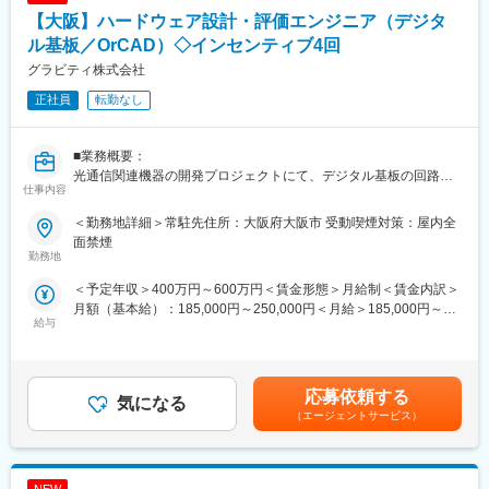
・評価と対策：実機サンプルを試作し、試験設備で評価し、NGで
【大阪】ハードウェア設計・評価エンジニア（デジタ
あれば、OKとなる解決手段を追加で検討いただきます。成果を
■キャリアパス：
BUに引き渡します。
ル基板／OrCAD）◇インセンティブ4回
・様々な職務を経験いただいて、総合的なスキルを身につけられ
・テーマ管理：上記の検討をチームメンバーで推進するにあたっ
るキャリアパスを用意しています。
グラビティ株式会社
て、計画立案、進捗管理などを推進いただきます。
・例をあげると、ソリューション開発本部内にも他事業を担当す
正社員
転勤なし
るR＆D部門があり、またより商品に近い事業部門への異動もござ
■配属組織のミッション：
います。
●先進コンポ開発部のミッション
■業務概要：
IoT基盤とAI応用を核に、設備の価値向上と開発プロセス革新を推
光通信関連機器の開発プロジェクトにて、デジタル基板の回路設
進することで、国内外の設備商材およびソリューションをタイム
仕事内容
計および評価業務をご担当いただきます。
リーに創出し幅広い分野で事業貢献する
変更の範囲：会社の定める業務
当初は設計検証（評価）が中心となりますが、将来的には設計～
＜勤務地詳細＞常駐先住所：大阪府大阪市 受動喫煙対策：屋内全
量産までの一連のハードウェア開発プロセスに携わっていただく
●ハード基盤開発課のミッション
面禁煙
予定です。
勤務地
コンポ（機器）を実現するハード設計評価技術を武器に、「真に
本ポジションは、当社チームの一員として客先に配属される形で
必要とされるモノ」を「必要なタイミング」で実現し、事業貢献
＜予定年収＞400万円～600万円＜賃金形態＞月給制＜賃金内訳＞
あり、単独で常駐する働き方ではありません。チームメンバーと
する
月額（基本給）：185,000円～250,000円＜月給＞185,000円～
の連携も密で、日常的に相談や協力がしやすい雰囲気です。
給与
250,000円＜昇給有無＞有＜残業手当＞有＜給与補足＞※ご経験・
開発現場ではソフトウェア、メカ設計、購買、製造などさまざま
■募集背景：
能力を考慮の上、規定に基づき金額及び給与体系を決定。【昇給
な関係者と連携しながら進めるため、技術力だけでなく、円滑な
安定した設備商材の物販事業を支えるべく、ハード開発の先行検
制度】◆給与改定年１回【賞与】◆賞与年6回（夏季1回、冬季1
コミュニケーション力も重視しています。
討を担っています。設備商材は特に信頼性の高いハード開発が鍵
回、インセンティブ4回）賃金はあくまでも目安の金額であり、選
応募依頼する
となっており、それを踏まえた上で、IoT、AIの流行に伴うコンポ
気になる
考を通じて上下する可能性があります。月給(月額)は固定手当を含
■補足情報
の多様化と高度化への対応を進めております。そのため、ハード
（エージェントサービス）
めた表記です。
・増員の背景：想定外の開発案件の発生により、まず評価業務で
開発の革新、効率化を図り、モノづくりの発展を主導できる組込
即戦力となる方を急募しています
ハード開発人財を募集します。
・勤務環境：現場は穏やかな雰囲気で、話しやすいメンバーが揃