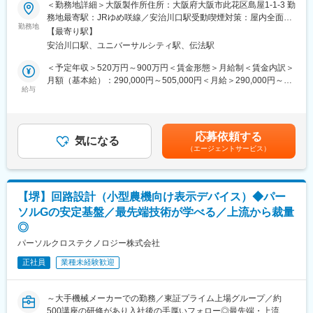
2020年を目標に自動運転が実現する等、コネクティッドカー時代
＜勤務地詳細＞大阪製作所住所：大阪府大阪市此花区島屋1-1-3 勤
お客様のご要望に対応できることが最大の強み。 また、夕方町に
の到来に向け自動車用製品市場は100年に一度と言われる大変革
務地最寄駅：JRゆめ咲線／安治川口駅受動喫煙対策：屋内全面禁
流れる「夕焼け小焼け」の防災無線用のアンプは、全国約40,000
の時代を迎えている。当社は自動車事業分野で営業利益の6割を生
勤務地
煙
箇所に設置された自社製品です。 今後の高齢化社会を見据え、医
【最寄り駅】
み出す、自動車用ワイヤーハーネスの世界シェア約30%を誇る
療機器業界にも参入。
安治川口駅、ユニバーサルシティ駅、伝法駅
Tier1メーカーであり、自動運転/コネクティッドカー時代の実現に
あなたの可能性を広げ、大きく羽ばたく舞台をご用意し、あなた
向け、センシング技術/無線通信を取り入れた自動車向け製品の研
＜予定年収＞520万円～900万円＜賃金形態＞月給制＜賃金内訳＞
の「“やりたい”に就ける」を実現します。
究開発を喫急の重点課題として位置付けている。
月額（基本給）：290,000円～505,000円＜月給＞290,000円～
給与
505,000円＜昇給有無＞有＜残業手当＞有＜給与補足＞※経験・能
■主な取引先：
力等を考慮の上、当社規定により決定します。■昇給：年1回（4
IHI、旭化成、NEC、大林組、川崎重工業、コニカミノルタ、新菱
月）■賞与：年2回（6月・12月）賃金はあくまでも目安の金額で
冷熱工業、大同信号、千代田化工建設、東芝、トヨタ自動車、ニ
あり、選考を通じて上下する可能性があります。月給(月額)は固定
コン、日揮、日産自動車、パナソニック、日立製作所、富士ゼロ
応募依頼する
気になる
手当を含めた表記です。
ックス、富士電機、本田技術研究所、三菱重工業など
（エージェントサービス）
変更の範囲：本文参照
【堺】回路設計（小型農機向け表示デバイス）◆パー
ソルGの安定基盤／最先端技術が学べる／上流から裁量
◎
パーソルクロステクノロジー株式会社
正社員
業種未経験歓迎
～大手機械メーカーでの勤務／東証プライム上場グループ／約
500講座の研修があり入社後の手厚いフォロー◎最先端・上流案