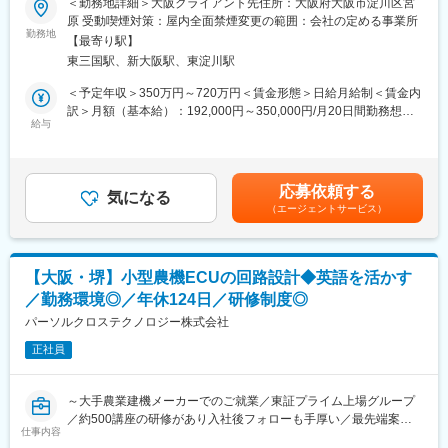
＜勤務地詳細＞大阪クライアント先住所：大阪府大阪市淀川区宮
本ポジションでは医療機器の回路設計業務をお任せいたします。
原 受動喫煙対策：屋内全面禁煙変更の範囲：会社の定める事業所
■勤務地補足：
勤務地
【最寄り駅】
■業務詳細：
・スキルに応じて「勤務地確約」いたします。
東三国駅、新大阪駅、東淀川駅
◇マイコン周辺回路および基板設計
・持ち家率は30代「50％超」
◇開発した基盤のEMC評価および対策検討
・入社後、U/Iターンも可能です
＜予定年収＞350万円～720万円＜賃金形態＞日給月給制＜賃金内
・家族手当、単身赴任手当など福利厚生充実
訳＞月額（基本給）：192,000円～350,000円/月20日間勤務想定
■働き方について：
給与
その他固定手当/月：6,000円～100,000円＜想定月額＞198,000円
転勤については少なく、基本的には長期的にひとつの勤務地で就
■豊富な研修制度：
～450,000円＜昇給有無＞有＜残業手当＞有＜給与補足＞■賞与：
業いただきます。もし転勤があった場合も、関西圏内のみとなり
個人に任せきりではなく、エンジニア・エリア同士、横のつなが
年2回（前年度実績3.8ヶ月分支給）■昇給：前年実績5,000円～
ます。
りもございます。エンジニア主導での研修も行われています。ま
30,000円■その他固定手当：職務担当手当【参考年収】20代前
応募依頼する
また2次面接合格後、入社前に就業場所について相談し、実際に職
た、各専門ごとの技術研修から、人間力研修まで、業界トップク
気になる
半：480万円（経験年数3年）40代後半：840万円（経験年数20
（エージェントサービス）
場見学を実施しております。
ラスのグループ研修体制を整えています。「研修回数：631回／
年）60代前半：550万円（経験年数38年）賃金はあくまでも目安
年」「研修制度を有効活用しているエンジニア：延べ6,762名」な
の金額であり、選考を通じて上下する可能性があります。月給(月
【企業情報】
ど、他社とは比べ物にならないレベルでの研修を受けることがで
額)は固定手当を含めた表記です。
我々は、大手メーカのクライアントに対して、ハードウェア・ソ
きます。その結果が、「離職率：約6.1%（製造業平均約11％）」
【大阪・堺】小型農機ECUの回路設計◆英語を活かす
フトウェアを中心に技術支援を行うアウトソーシング事業展開を
「勤続16年以上のエンジニア：約1500名」という実績に表れてい
／勤務環境◎／年休124日／研修制度◎
行っております。現在は、国内生産活動行うための生産設備の機
ます。
械・電気設計を中心の人員構成ですが、多岐にわたるクライアン
パーソルクロステクノロジー株式会社
トからの要望増加に伴い、新たな業界への事業拡大を図る計画を
変更の範囲：会社の定める業務
正社員
立て求人を出しております。
当社の特徴は、「多様な価値観を持った個の集まりが小さな労力
で大きな成果を発揮しよう」ですが、共感できる方の応募をお待
～大手農業建機メーカーでのご就業／東証プライム上場グループ
ちしております。
／約500講座の研修があり入社後フォローも手厚い／最先端案件
仕事内容
にも携われます／原則チームで配属のため相談もしやすい環境で
変更の範囲：会社の定める業務