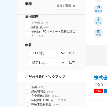
業種
業種を選択
最寄駅
雇用形態
正社員
給与
(
2,785
)
契約社員
(
80
)
その他（FCオーナー・業務委託な
事業
ど）
(
15
)
年収
700万円
以上
指定しない
以下
こだわり条件ピックアップ
株式
【奈良・
新着
(
650
)
New
締め切間近
(
281
)
完全週休2日制
(
2,431
)
年間休日120日以上
(
2,586
)
職種未経験歓迎
(
820
)