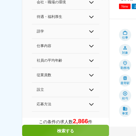
会社・職場の環境
New
待遇・福利厚生
語学
仕事
仕事内容
対象
社員の平均年齢
勤務地
従業員数
最寄駅
設立
給与
応募方法
事業
2,866
この条件の求人数
件
検索する