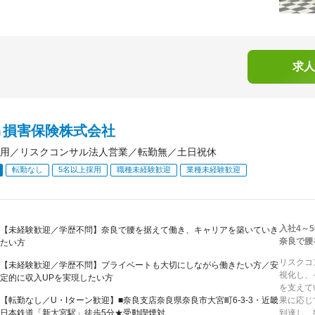
求人
Ｇ損害保険株式会社
用／リスクコンサル法人営業／転勤無／土日祝休
転勤なし
5名以上採用
職種未経験歓迎
業種未経験歓迎
入社4～
【未経験歓迎／学歴不問】奈良で腰を据えて働き、キャリアを築いていき
奈良で腰
たい方
リスクコ
【未経験歓迎／学歴不問】プライベートも大切にしながら働きたい方／安
視化し、
定的に収入UPを実現したい方
を支えて
【転勤なし／U・Iターン歓迎】■奈良支店奈良県奈良市大宮町6-3-3・近畿
果に応じ
日本鉄道「新大宮駅」徒歩5分★受動喫煙対...
到達し、