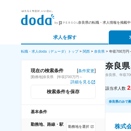
奈良県の転職・求人情報を掲載中
求人を探す
詳細条件から探す
エージェ
転職・求人doda（デューダ）トップ
関西
奈良県
年収700万
奈良県
新着求人から探す
スカウト
[
]
現在の検索条件
条件変更
奈良県、年収7
[勤務地]奈良県 [年収]700万円～
求人特集から探す
パートナ
詳細を見る
2
該当求人数
検索条件を保存
奈良県のみで
基本条件
勤務地、路線・駅
株式
勤務地を選択