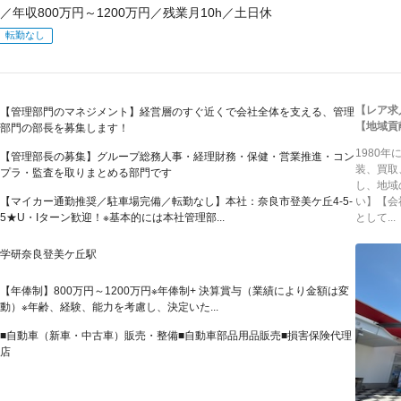
／年収800万円～1200万円／残業月10h／土日休
転勤なし
【レア求
【管理部門のマネジメント】経営層のすぐ近くで会社全体を支える、管理
【地域貢
部門の部長を募集します！
1980
【管理部長の募集】グループ総務人事・経理財務・保健・営業推進・コン
装、買取
プラ・監査を取りまとめる部門です
し、地域
【マイカー通勤推奨／駐車場完備／転勤なし】本社：奈良市登美ケ丘4-5-
い】【会
5★U・Iターン歓迎！※基本的には本社管理部...
として...
学研奈良登美ケ丘駅
【年俸制】800万円～1200万円※年俸制+ 決算賞与（業績により金額は変
動）※年齢、経験、能力を考慮し、決定いた...
■自動車（新車・中古車）販売・整備■自動車部品用品販売■損害保険代理
店