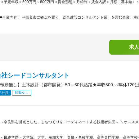
＜予定年収＞500万円～800万円＜賃金形態＞月給制＜賃金内訳＞月額（基本給）：300,0
■事業内容： ⇒奈良市に拠点を置く 総合建設コンサルタント業 を営む企業。主に
求人
会社シードコンサルタント
転勤無し】土木設計（都市開発）50～60代活躍★年収500～/年休120(
転勤なし
正社員
～奈良県を拠点とした、まちづくりをコーディネートする技術者集団～ ＼オススメ
＜最終学歴＞大学院、大学、短期大学、専修・各種学校、高等専門学校、高等学校