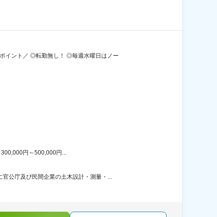
ポイント／ ◎転勤無し！ ◎毎週水曜日はノー
00円～500,000円...
官公庁及び民間企業の土木設計・測量・...