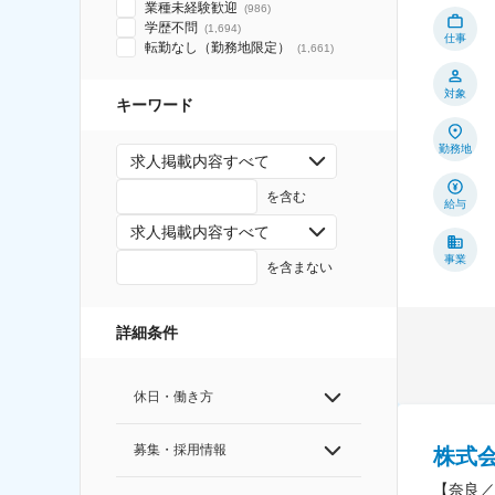
業種未経験歓迎
(
986
)
学歴不問
(
1,694
)
仕事
転勤なし（勤務地限定）
(
1,661
)
対象
キーワード
勤務地
求人掲載内容すべて
を含む
給与
求人掲載内容すべて
事業
を含まない
詳細条件
休日・働き方
募集・採用情報
株式
【奈良／