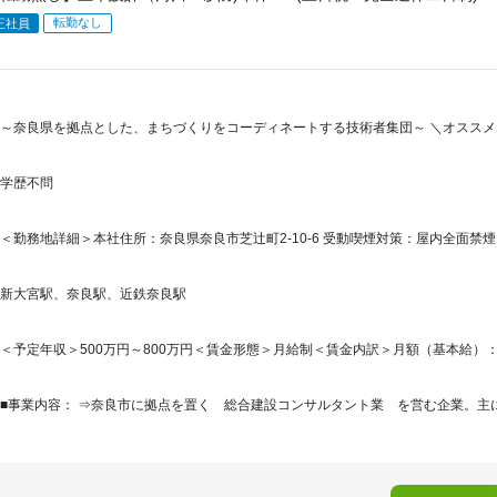
転勤なし
正社員
～奈良県を拠点とした、まちづくりをコーディネートする技術者集団～ ＼オススメ
学歴不問
＜勤務地詳細＞本社住所：奈良県奈良市芝辻町2-10-6 受動喫煙対策：屋内全面禁煙
新大宮駅、奈良駅、近鉄奈良駅
＜予定年収＞500万円～800万円＜賃金形態＞月給制＜賃金内訳＞月額（基本給）：300,0
■事業内容： ⇒奈良市に拠点を置く 総合建設コンサルタント業 を営む企業。主に