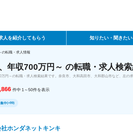
求人を紹介してもらう
知りたい・聞きたい
ントサービス
転職ノウハウ
円～の転職・求人情報
、年収700万円～ の転職・求人検
サービス
データで見る転職
00万円～の転職・求人検索結果です。奈良市、大和高田市、大和郡山市など、左の
ーエージェントサービス
コラム・インタビュー
,866
件中
1～50
件
を表示
転職Q&A
(
+99
)
募集中
会社ホンダネットキンキ