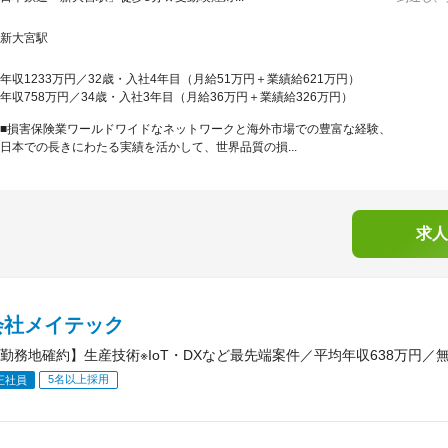
新大宮駅
年収1233万円／32歳・入社4年目（月給51万円＋業績給621万円）
年収758万円／34歳・入社3年目（月給36万円＋業績給326万円）
■損害保険業ワールドワイドなネットワークと海外市場での豊富な経験、
日本での長きにわたる実績を活かして、世界品質の損...
求人
会社メイテック
勤務地確約】生産技術※IoT・DXなど最先端案件／平均年収638万円／
5名以上採用
正社員