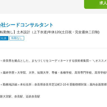
求人
会社シードコンサルタント
転勤無し】土木設計（上下水道)年休120(土日祝・完全週休二日制)
転勤なし
正社員
～奈良県を拠点とした、まちづくりをコーディネートする技術者集団～ ＼オススメ
＜最終学歴＞大学院、大学、短期大学、専修・各種学校、高等専門学校、高等学校
＜勤務地詳細＞本社住所：奈良県奈良市芝辻町2-10-6 受動喫煙対策：屋内全面禁煙
新大宮駅、奈良駅、近鉄奈良駅