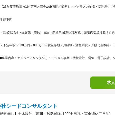
【23年度平均賞与164万円／完全web面接／業界トップクラスの年収・福利厚生
学歴不問
＜勤務地詳細＞顧客先（奈良）住所：奈良県 受動喫煙対策：敷地内喫煙可能場所
＜予定年収＞530万円～800万円＜賃金形態＞月給制＜賃金内訳＞月額（基本給）：269,0
■事業内容：エンジニアリングソリューション事業（機械設計、電気・電子設計、ソフ
求人
会社シードコンサルタント
転勤無し】土木設計（河川・砂防)年休120(土日祝・完全週休二日制)