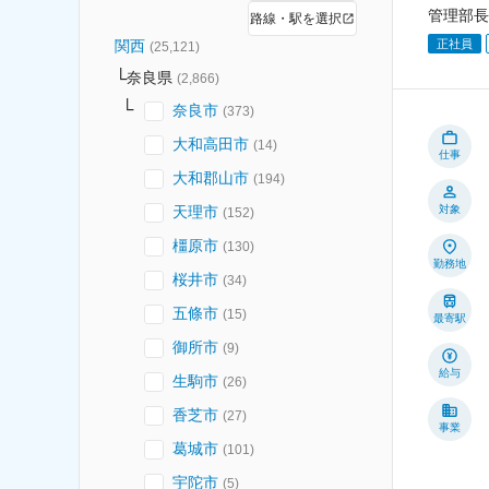
管理部長
路線・駅を選択
正社員
関西
(
25,121
)
奈良県
(
2,866
)
奈良市
(
373
)
大和高田市
(
14
)
仕事
大和郡山市
(
194
)
天理市
対象
(
152
)
橿原市
(
130
)
勤務地
桜井市
(
34
)
五條市
(
15
)
最寄駅
御所市
(
9
)
給与
生駒市
(
26
)
香芝市
(
27
)
事業
葛城市
(
101
)
宇陀市
(
5
)