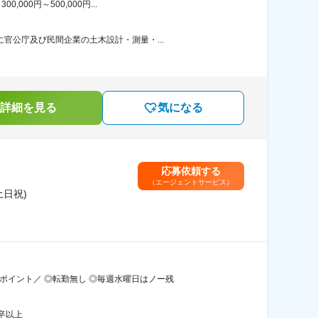
00円～500,000円...
官公庁及び民間企業の土木設計・測量・...
詳細を見る
気になる
応募依頼する
（エージェントサービス）
土日祝)
ポイント／ ◎転勤無し ◎毎週水曜日はノー残
卒以上