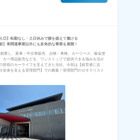
人◎】転勤なし・土日休みで腰を据えて働ける
献】車関連事業以外にも多角的な事業を展開！
年に創業し、新車・中古車販売、点検・車検、カーリース、板金塗
、カー用品販売などを、ワンストップで提供できる強みを活か
の皆様のカーライフを支えてきた当社。今回は【経営者に近
社全体を支える管理部門】での募集！管理部門のゼネラリスト