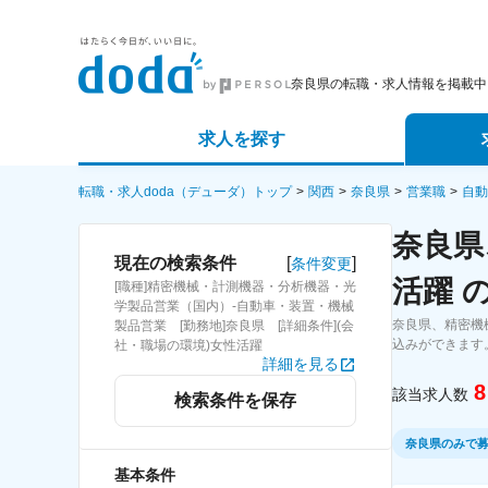
奈良県の転職・求人情報を掲載中
求人を探す
詳細条件から探す
エージェ
転職・求人doda（デューダ）トップ
関西
奈良県
営業職
自動
奈良県
新着求人から探す
スカウト
[
]
現在の検索条件
条件変更
活躍 
[職種]精密機械・計測機器・分析機器・光
求人特集から探す
パートナ
学製品営業（国内）-自動車・装置・機械
奈良県、精密機
製品営業 [勤務地]奈良県 [詳細条件](会
込みができます
社・職場の環境)女性活躍
詳細を見る
8
該当求人数
検索条件を保存
奈良県のみで
基本条件