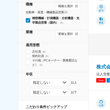
職種
職種を選択
給与
自動車・装置・機械製品営業
(
8
)
精密機械・計測機器・分析機器・光
学製品営業（国内）
(
8
)
事業
業種
業種を選択
雇用形態
正社員
(
8
)
契約社員
(
0
)
その他（FCオーナー・業務委託な
ど）
(
0
)
株式
法人営業
年収
New
指定しない
以上
指定しない
以下
仕事
こだわり条件ピックアップ