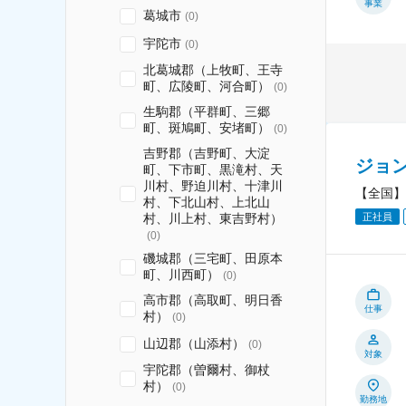
事業
葛城市
(
0
)
宇陀市
(
0
)
北葛城郡（上牧町、王寺
町、広陵町、河合町）
(
0
)
生駒郡（平群町、三郷
町、斑鳩町、安堵町）
(
0
)
吉野郡（吉野町、大淀
ジョ
町、下市町、黒滝村、天
川村、野迫川村、十津川
【全国】
村、下北山村、上北山
正社員
村、川上村、東吉野村）
(
0
)
磯城郡（三宅町、田原本
町、川西町）
(
0
)
高市郡（高取町、明日香
仕事
村）
(
0
)
山辺郡（山添村）
(
0
)
対象
宇陀郡（曽爾村、御杖
村）
(
0
)
勤務地