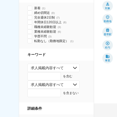
新着
対象
(
1
)
締め切間近
(
0
)
完全週休2日制
(
7
)
勤務地
年間休日120日以上
(
8
)
職種未経験歓迎
(
3
)
業種未経験歓迎
(
6
)
最寄駅
学歴不問
(
3
)
転勤なし（勤務地限定）
(
1
)
給与
キーワード
事業
求人掲載内容すべて
を含む
求人掲載内容すべて
を含まない
詳細条件