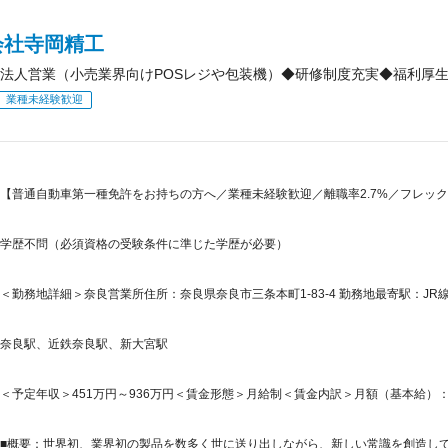
会社寺岡精工
法人営業（小売業界向けPOSレジや包装機）◆研修制度充実◆福利厚
業種未経験歓迎
【普通自動車第一種免許をお持ちの方へ／業種未経験歓迎／離職率2.7%／フレック
学歴不問（必須資格の受験条件に準じた学歴が必要）
＜勤務地詳細＞奈良営業所住所：奈良県奈良市三条本町1-83-4 勤務地最寄駅：JR線
奈良駅、近鉄奈良駅、新大宮駅
＜予定年収＞451万円～936万円＜賃金形態＞月給制＜賃金内訳＞月額（基本給）：192,8
■概要：世界初、業界初の製品を数多く世に送り出しながら、新しい常識を創造してきたT