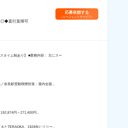
応募依頼する
（エージェントサービス）
生◎◆直行直帰可
スタイム制あり】 ■業務内容： 主にスー
／奈良駅受動喫煙対策：屋内全面...
74円～271,400円...
ERAOKA。1928年にリリー...