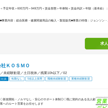
＜予定年収＞600万円～949万円＜賃金形態＞年俸制＜賃金内訳＞年額（基本給）：4,000,
■事業内容：総合医療・健康関連用品の輸入・製造販売■事業の特徴：ジョンソン・エ
求人
会社ＫＯＳＭＯ
／未経験歓迎／土日祝休／残業10h以下／02
転勤なし
5名以上採用
職種未経験歓迎
業種未経験歓迎
正社員
◇新規開拓・ノルマなし・安心のサポート体制◎◇既に契約のある法人顧
客へのルート営業をお任せします