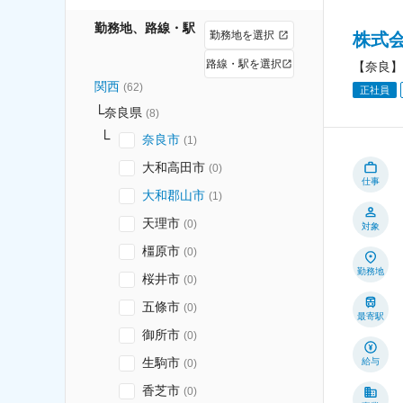
勤務地、路線・駅
勤務地を選択
株式
路線・駅を選択
【奈良】
関西
(
62
)
正社員
奈良県
(
8
)
奈良市
(
1
)
大和高田市
(
0
)
仕事
大和郡山市
(
1
)
天理市
(
0
)
対象
橿原市
(
0
)
勤務地
桜井市
(
0
)
五條市
(
0
)
最寄駅
御所市
(
0
)
生駒市
給与
(
0
)
香芝市
(
0
)