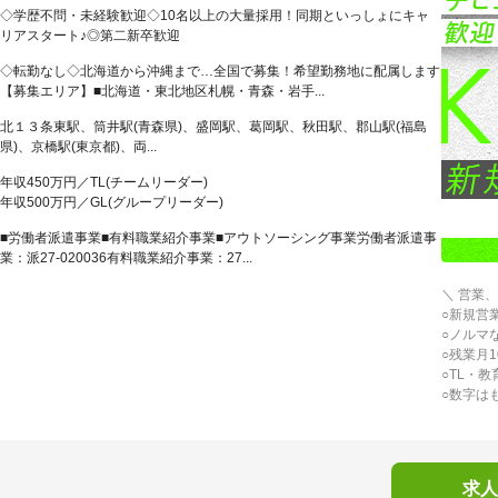
◇学歴不問・未経験歓迎◇10名以上の大量採用！同期といっしょにキャ
リアスタート♪◎第二新卒歓迎
◇転勤なし◇北海道から沖縄まで…全国で募集！希望勤務地に配属します
【募集エリア】■北海道・東北地区札幌・青森・岩手...
北１３条東駅、筒井駅(青森県)、盛岡駅、葛岡駅、秋田駅、郡山駅(福島
県)、京橋駅(東京都)、両...
年収450万円／TL(チームリーダー)
年収500万円／GL(グループリーダー)
■労働者派遣事業■有料職業紹介事業■アウトソーシング事業労働者派遣事
業：派27-020036有料職業紹介事業：27...
＼ 営業、
○新規営
○ノルマ
○残業月
○TL・
○数字は
求人