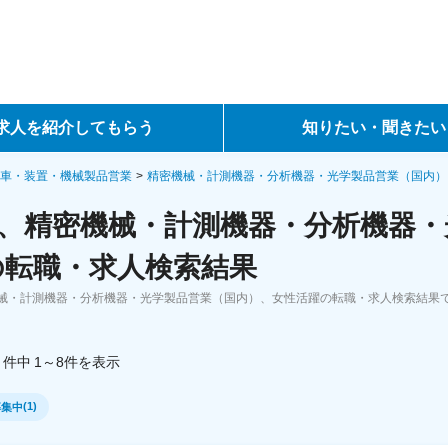
求人を紹介してもらう
知りたい・聞きたい
ントサービス
転職ノウハウ
車・装置・機械製品営業
精密機械・計測機器・分析機器・光学製品営業（国内）
、精密機械・計測機器・分析機器・
サービス
データで見る転職
の転職・求人検索結果
ーエージェントサービス
コラム・インタビュー
械・計測機器・分析機器・光学製品営業（国内）、女性活躍の転職・求人検索結果
。
転職Q&A
件中
1～8
件
を表示
(
1
)
募集中