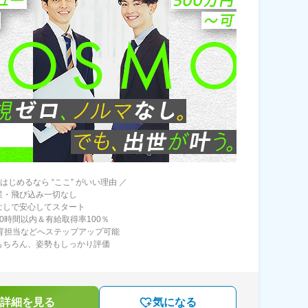
はじめるなら “ここ” がいい理由 ／
業・飛び込み一切なし
なしで安心してスタート
10時間以内＆有給取得率100％
教育担当などへステップアップ可能
もちろん、姿勢もしっかり評価
詳細を見る
気になる