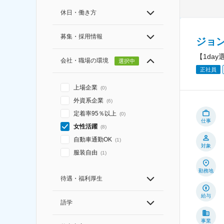
休日・働き方
募集・採用情報
ジョ
【1da
会社・職場の環境
選択中
正社員
上場企業
(
0
)
外資系企業
(
6
)
定着率95％以上
(
0
)
仕事
女性活躍
(
8
)
自動車通勤OK
(
1
)
対象
服装自由
(
1
)
勤務地
待遇・福利厚生
給与
語学
事業