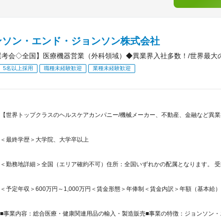
ンソン・エンド・ジョンソン株式会社
y選考会◇全国】医療機器営業（外科領域）◆異業界入社多数！/世界最
5名以上採用
職種未経験歓迎
業種未経験歓迎
【世界トップクラスのヘルスケアカンパニー/機械メーカー、不動産、金融など異業
＜最終学歴＞大学院、大学卒以上
＜勤務地詳細＞全国（エリア確約不可）住所：全国いずれかの配属となります。 受動
＜予定年収＞600万円～1,000万円＜賃金形態＞年俸制＜賃金内訳＞年額（基本給）：4,00
■事業内容：総合医療・健康関連用品の輸入・製造販売■事業の特徴：ジョンソン・エ