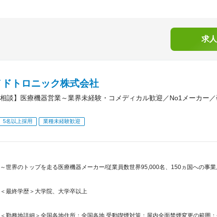
求人
メドトロニック株式会社
相談】医療機器営業～業界未経験・コメディカル歓迎／No1メーカー
5名以上採用
業種未経験歓迎
～世界のトップを走る医療機器メーカー/従業員数世界95,000名、150ヵ国への事
＜最終学歴＞大学院、大学卒以上
＜勤務地詳細＞全国各地住所：全国各地 受動喫煙対策：屋内全面禁煙変更の範囲