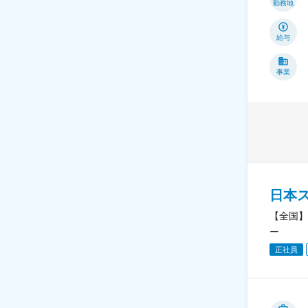
勤務地
給与
事業
日本
【全国】
ー
正社員