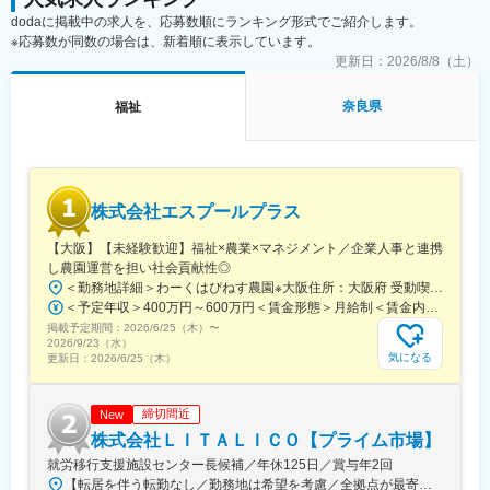
自身の2年目以降のキャリアアプランを立て、ご希望も踏まえなが
dodaに掲載中の求人を、応募数順にランキング形式でご紹介します。
ら、2年目以降の職種（施設 or 本社）が決定します。本社勤務に
※応募数が同数の場合は、新着順に表示しています。
なりますと、経理、総務、人事など事務系の仕事が中心になりま
更新日：
2026/8/8（土）
す。また、一度本社帰任した後でも、希望すれば現場復帰も可能
です。
奈良県
福祉
■就業環境：残業はほぼなし、休みもしっかり取得できるため非常
に働きやすい環境が整っております。定着率も高く実際にここ3年
間で入社した新卒の離職率は6％と非常に低い数値です。また配属
先は現在のご住所から考慮し決定いたします。
■研修制度：入社後1週間、本社で研修を行います。その後の配属
株式会社エスプールプラス
先においても、国家資格をもった先輩社員によるマンツーマンの
OJTを行いながら実務を覚えて頂きます。技術はすぐに身に付き
【大阪】【未経験歓迎】福祉×農業×マネジメント／企業人事と連携
ます。さらにレベルアップしたい方には外部の研修にも100％会
し農園運営を担い社会貢献性◎
社が費用負担します。3ヶ月に1度はフォローアップ研修という形
＜勤務地詳細＞わーくはぴねす農園※大阪住所：大阪府 受動喫煙対策：敷地内全面禁煙変更の範囲：会社の定める事業所
で本社研修を実施し、資格取得についても全面バックアップ。未
＜予定年収＞400万円～600万円＜賃金形態＞月給制＜賃金内訳＞月額（基本給）：280,000円～420,000円＜月給＞280,000円～420,000円＜昇給有無＞有＜残業手当＞有＜給与補足＞※予定年収はあくまでも目安の金額であり、選考を通じて上下する可能性があります。■昇給：年2回（8月・2月）■賞与：年2回（7月・12月）賃金はあくまでも目安の金額であり、選考を通じて上下する可能性があります。月給(月額)は固定手当を含めた表記です。
経験・無資格であっても安心できる研修制度は非常に整っていま
掲載予定期間：
す。
2026/6/25（木）
〜
2026/9/23（水）
気になる
更新日：
2026/6/25（木）
締切間近
New
株式会社ＬＩＴＡＬＩＣＯ【プライム市場】
就労移行支援施設センター長候補／年休125日／賞与年2回
【転居を伴う転勤なし／勤務地は希望を考慮／全拠点が最寄駅から徒歩5～10分圏内】◎詳細は『LITALICOワークス 全国一覧』の検索でご確認いただけます。■北海道：札幌、函館■福島県：福島、郡山■栃木県：宇都宮■埼玉県：さいたま、和光、所沢、越谷、草加、朝霞■千葉県：千葉、柏、船橋、松戸、市原■東京都：東京23区、八王子、三鷹、府中、立川■神奈川県：横浜、川崎、横須賀、大和、厚木■静岡県：静岡、浜松、富士■愛知県：名古屋、春日井、尾張旭、豊明、一宮、豊田、岡崎■新潟県：新潟■富山県：富山■大阪府：大阪、池田■奈良県：奈良■京都府：京都、宇治■岡山県：倉敷■広島県：広島、福山■熊本県：熊本■福岡県：久留米※上記には新規開設予定（住所未確定）の拠点もございます。※上記以外の拠点希望も歓迎※別拠点（ご希望エリア内）でのご案内になる可能性あり※受動喫煙対策：屋内全面禁煙★全国に拠点があり事例も豊富！共通の相談チャットで、拠点を超えて相談することができます。