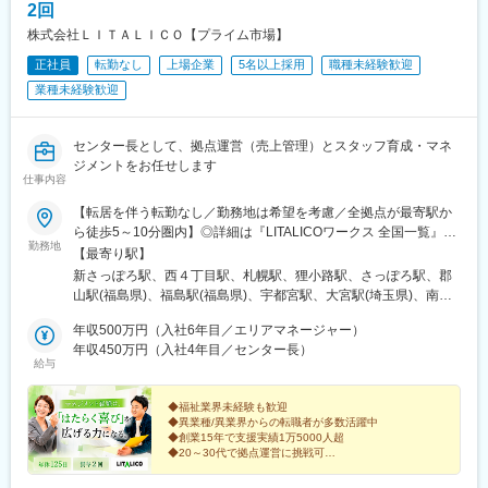
2回
の強化
株式会社ＬＩＴＡＬＩＣＯ【プライム市場】
※創立間もないため、中途入社の方が多いです。
正社員
転勤なし
上場企業
5名以上採用
職種未経験歓迎
■ポジションについて：
業種未経験歓迎
エリアマネージャーのポストに空きがない場合や研修期間は、他
の職種や役割として勤務をいただく場合があります。（※賃金条件
に変わりはございません）身体介助・入浴介助・排泄介助・食事
センター長として、拠点運営（売上管理）とスタッフ育成・マネ
介助・レクリエーション・送迎業務など介護業務全般エリアマネ
ジメントをお任せします
ージャーへ職種変更時に異動となることがあります。
仕事内容
【転居を伴う転勤なし／勤務地は希望を考慮／全拠点が最寄駅か
■ご担当の可能性がある施設：
ら徒歩5～10分圏内】◎詳細は『LITALICOワークス 全国一覧』の
老人ホーム、障がい・認知症グループホーム、通所介護、生活介
勤務地
検索でご確認いただけます。■北海道：札幌、函館■福島県：福
【最寄り駅】
護、就労継続B、放課後等ディ、訪問看護・介護等
島、郡山■栃木県：宇都宮■埼玉県：さいたま、和光、所沢、越
新さっぽろ駅、西４丁目駅、札幌駅、狸小路駅、さっぽろ駅、郡
谷、草加、朝霞■千葉県：千葉、柏、船橋、松戸、市原■東京都：
■当社について：
山駅(福島県)、福島駅(福島県)、宇都宮駅、大宮駅(埼玉県)、南与
東京23区、八王子、三鷹、府中、立川■神奈川県：横浜、川崎、
ビオネストグループは、大阪、兵庫を中心に全国で介護事業・医
野駅、和光市駅、小手指駅、南越谷駅、草加駅、栄町駅(千葉県)、
横須賀、大和、厚木■静岡県：静岡、浜松、富士■愛知県：名古
年収500万円（入社6年目／エリアマネージャー）
療事業・障がい福祉事業などを幅広く手がけております。
柏駅、西船橋駅、松戸駅、水道橋駅、錦糸町駅、岩本町駅、日暮
屋、春日井、尾張旭、豊明、一宮、豊田、岡崎■新潟県：新潟■富
年収450万円（入社4年目／センター長）
全国に約500以上の事業所、従業員約5,000名の規模で、医療・介
里駅(舎人ライナー)、葛西駅、新板橋駅、亀有駅、新小岩駅、向原
給与
山県：富山■大阪府：大阪、池田■奈良県：奈良■京都府：京都、
護・障がい福祉の3つのヘルスケア事業を融合し、地域住民の皆様
駅(東京都)、赤羽駅、高田馬場駅、蒲田駅、五反田駅、内幸町駅、
宇治■岡山県：倉敷■広島県：広島、福山■熊本県：熊本■福岡県：
に提供することをビジョンに掲げています。 ここ数年で飛躍的に
中目黒駅、南新宿駅、新宿御苑前駅、京王八王子駅、三鷹駅、府
久留米※上記には新規開設予定（住所未確定）の拠点もございま
◆福祉業界未経験も歓迎
事業所数が増え、スピード感を持って大きく成長していることを
中駅(東京都)、立川南駅、立川北駅、センター南駅、新横浜駅、関
◆異業種/異業界からの転職者が多数活躍中
す。※上記以外の拠点希望も歓迎※別拠点（ご希望エリア内）での
実感できます。 成長過程にあるからこそ、「会社のこれから」を
内駅、桜木町駅、戸塚駅、京急川崎駅、川崎駅、二俣川駅、本厚
◆創業15年で支援実績1万5000人超
ご案内になる可能性あり※受動喫煙対策：屋内全面禁煙★全国に拠
自分たちで創っていけるやりがいが感じられる環境です。
木駅、新潟駅、新静岡駅、浜松駅、丸の内駅(愛知県)、名鉄名古屋
◆20～30代で拠点運営に挑戦可
点があり事例も豊富！共通の相談チャットで、拠点を超えて相談
医療・介護・障がい福祉の3つのヘルスケア事業を通して、地域
駅、久屋大通駅、岩塚駅、高蔵寺駅、藤が丘駅(愛知県)、八事駅、
「売上だけで終わらないマネジメントへ」
することができます。