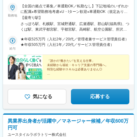
【全国の拠点で募集／車通勤OK／転勤なし】下記地域のいずれか
に配属※希望勤務地考慮※U・Iターン歓迎※車通勤OK（規定あり）
勤務地
■北海道・東北北海道、宮城、福島■関東茨城、栃木、群馬、埼
【最寄り駅】
玉、千葉、東京、神奈川 ■中部新潟、富山、石川、長野、岐阜、
さっぽろ駅、札幌駅、宮城野通駅、広瀬通駅、郡山駅(福島県)、つ
静岡、愛知■近畿三重、滋賀、京都、大阪、兵庫、奈良、和歌山 ■
くば駅、東武宇都宮駅、宇都宮駅、高崎駅、航空公園駅、所沢
中国岡山、広島、山口 ■四国香川、愛媛 ■九州福岡、佐賀、長崎、
駅、新越谷駅、北朝霞駅、川越駅、西川口駅、大宮駅(埼玉県)、草
熊本、大分、宮崎、鹿児島、沖縄＼新規開所予定センター／■R三
★年収525万円（入社2年／20代／管理者兼サービス管理責任者）
加駅、春日部駅、西船橋駅、松戸駅、京成千葉駅、千葉駅、本八
宮／神戸市中央区御幸通6-1-20■津駅前／津市栄町3-142-1■ウェ
★年収505万円（入社1年／20代／サービス管理責任者）
幡駅(総武線)、秋葉原駅、三鷹駅、北千住駅、町田駅、錦糸町駅、
給与
ルとばた／北九州市戸畑区汐井町1-6■那覇／那覇市久茂地2-8-1■
池袋駅、京王八王子駅、渋谷駅、荻窪駅、府中駅(東京都)、蒲田
本八幡／市川市南八幡4-15-15■三田駅前／三田市駅前町1-38■泉
駅、新横浜駅、本厚木駅、藤沢駅、溝の口駅、上大岡駅、戸塚
佐野／大阪府泉佐野市上町3-3-18■佐賀／佐賀市駅前中央1-7-1■つ
「誰かの“働きたい”を支える仕事」
駅、横須賀中央駅、川崎駅、京急川崎駅、平塚駅、向ケ丘遊園
未経験から福祉・キャリア支援の専門職へ。
くば／つくば市吾妻1-10-1■相模大野／相模原市南区相模大野3-
駅、橋本駅(神奈川県)、相模大野駅、横浜駅、新潟駅、電気ビル前
特別な経験やスキルは必要ありません◎
19-13■新横浜西口／横浜市神奈川区鶴屋町2-2-17■宮崎橘通／宮
駅、北鉄金沢駅、松本駅、長野駅、名鉄岐阜駅、静岡駅、新浜松
崎市橘通東4-1-2※いずれも開所予定となります。◎受動喫煙対策
◇月給25万円～＋賞与年2回
駅、浜北駅、沼津駅、名鉄名古屋駅、名古屋駅、今池駅(愛知県)、
◇家族手当・住宅手当あり
あり
金山駅(愛知県)、東岡崎駅、あすなろう四日市駅、津駅、島ノ関
◇年休120日以上＆残業月7hで働きやすさも
駅、四条駅(京都市営)、烏丸駅、京都河原町駅、西院駅(阪急線)、
桃山御陵前駅、烏丸御池駅、大阪阿部野橋駅、大阪駅、新大阪
気になる
応募する
駅、淡路駅、文の里駅、枚方市駅、大阪城北詰駅、堺筋本町駅、
泉佐野駅、三宮・花時計前駅、尼崎駅(東海道本線)、姫路駅、西宮
北口駅、三田駅(兵庫県)、神戸三宮駅(阪神)、奈良駅、近鉄奈良
駅、新王寺駅、和歌山市駅、岡山駅前駅、倉敷市駅、横川一丁目
異業界出身者が活躍中／マネージャー候補／年収600万
駅、稲荷町駅(広島県)、広島駅、福山駅、呉駅、銀山町駅、西条駅
円可
(広島県)、下関駅、高松築港駅、松山市駅、天神駅、博多駅、小倉
駅(福岡県)、黒崎駅、西鉄久留米駅、戸畑駅、佐賀駅、八千代町
ユースタイルラボラトリー株式会社