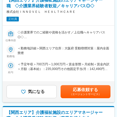
【関西エリア】介護福祉施設のエリアマネージャー
職 ◇介護業界経験者歓迎／キャリアパス◎◇
株式会社ＩＮＮＯＶＥＬ ＨＥＡＬＴＨＣＡＲＥ
正社員
◇介護業界でのご経験や資格を活かす／上位職へキャリアパス
◎◇
仕事内容
介護・医療・障がい福祉事業を展開する当社にて、エリアマネー
＜勤務地詳細＞関西エリア住所：大阪府 受動喫煙対策：屋内全面
ジャーとして5か所程度の複数事業所の統括マネジメントをお任せ
禁煙
いたします。
勤務地
＜予定年収＞700万円～1,000万円＜賃金形態＞月給制＜賃金内訳
■職務内容：
＞月額（基本給）：235,000円その他固定手当/月：142,490円固
〇新規施設の立ち上げ、スタッフ採用・管理・教育・離職防止、
給与
定残業手当/月：122,510円（固定残業時間45時間0分/月～45時間
新規開拓、利用者のフォロー、営業数字の管理、債権管理などの
0分/月）超過した時間外労働の残業手当は追加支給＜月給＞
施設運営における全般的なマネジメント
500,000円（一律手当を含む）＜昇給有無＞有＜残業手当＞有＜
〇連携先の開拓(病院や居宅介護支援事業所、近隣の同業施設な
給与補足＞【上位職へステップアップできます！】5施設程度の施
ど、連携先の開拓)
応募依頼する
気になる
設を管理する『エリアマネージャー』（月給50万円～） ↓事業部
〇稼働、人員配置、コンプライアンスという3つの経営指標に基づ
（エージェントサービス）
門の責任者やグループ内の経営を担う『シニアマネージャー』
く数字軸を中核にしたマネジメント
（年収1,500万円も可能）へステップアップしていくことができま
〇イノベーティブな企画・取り組みなどを通じてブランディング
す！ぜひチャレンジしてください！賃金はあくまでも目安の金額
の強化
であり、選考を通じて上下する可能性があります。月給(月額)は固
【関西エリア】介護福祉施設のエリアマネージャー
定手当を含めた表記です。
■魅力：