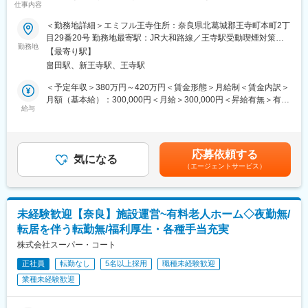
仕事内容
会社が調剤薬局を運営しているからこそ、資本力や医療系のノウ
当社では“人材は人財”という考えのもと、研修体制を充実させてい
ハウも魅力＞
ます。
＜勤務地詳細＞エミフル王寺住所：奈良県北葛城郡王寺町本町2丁
入社後、最低半年かけて現施設長と共に一日の流れや運営につい
目29番20号 勤務地最寄駅：JR大和路線／王寺駅受動喫煙対策：
スタッフの教育やマネジメントを中心にご入居者様が安心して暮
て学びつつ、介護研修や資格取得などを行っていただきます。
勤務地
敷地内喫煙可能場所あり変更の範囲：無
【最寄り駅】
らせる施設の運営をお願いいたします。
エリアマネージャーや先輩施設長についてOJTという形で仕事を
畠田駅、新王寺駅、王寺駅
前任からしっかり引継ぎを行いますので、未経験の方も安心して
覚えてもらいます。より大きく成長してもらうために、介護スキ
ご応募ください。一緒に「エミフル」を盛り上げてくださる方、
ル向上のための「ケアマイスター制度」やマネジメント研修など
＜予定年収＞380万円～420万円＜賃金形態＞月給制＜賃金内訳＞
お待ちしております！
も行っております。
月額（基本給）：300,000円＜月給＞300,000円＜昇給有無＞有＜
給与
残業手当＞有＜給与補足＞※能力、経験により給与を決定する■昇
■具体的な業務
■キャリアパスに関して：
給：年1回■賞与：年2回■夜勤手当（5,000円）■残業手当賃金はあ
【７割】王子施設の運営
施設長⇒エリアマネージャー⇒部長と実績に応じてステップアッ
くまでも目安の金額であり、選考を通じて上下する可能性があり
・スタッフの教育、研修、マネジメント
プいただきます。
ます。月給(月額)は固定手当を含めた表記です。
応募依頼する
・スタッフのシフト管理
気になる
（エージェントサービス）
・面接・入社対応
■スーパー・コートについて：
・サービス管理責任者のフォロー
「スーパー・コートがあるから老後が安心だ」と思って頂く事を
・問い合わせ・見学対応
使命としています。その為に私たちは常に安全・清潔・イキイキ
・日常生活の支援
した生活を提供すると共にご家族の気持ちになって、親身にお世
未経験歓迎【奈良】施設運営~有料老人ホーム◇夜勤無/
【３割】同社の事業計画改善や推進に関わる業務
話を致します。求める人物像は「自律型感動人間」。お客様と働
転居を伴う転勤無/福利厚生・各種手当充実
・他施設責任者との会議／事業としての改善案提示
く仲間に感謝と感動の気持ちを持って接し、自身で考える事で人
・イベントなどのアイデア出し など
株式会社スーパー・コート
間的成長を求め続けます。
正社員
転勤なし
5名以上採用
職種未経験歓迎
■配属先情報
変更の範囲：会社の定める業務
業種未経験歓迎
事業責任者１名、正職員6名（サービス管理者：1名 支援員：女
性1名、男性4名）、パートさん1６名（支援員）の組織です。
└今回のポジションは管理者候補として、施設運営・マネジメン