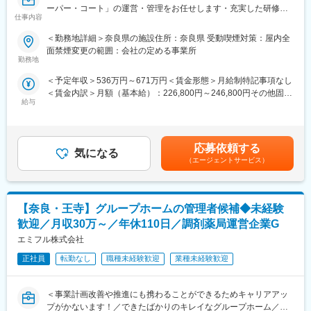
就職活動前の準備から、企業インターンシップを通じた適性確
ーパー・コート」の運営・管理をお任せします・充実した研修制
仕事内容
認、就職後の職場定着支援まで、トータルでサポートします。就
度あり、安心して業務可能◇
職後も6ヶ月以上の定着支援を行い、職場での不安や悩みに寄り添
福祉・介護経験を活かしたキャリアアップが実現可能です！
＜勤務地詳細＞奈良県の施設住所：奈良県 受動喫煙対策：屋内全
います。
面禁煙変更の範囲：会社の定める事業所
■業務概要
勤務地
3. 高い就職率と定着率
【スーパー・コートがあるから老後が安心】をミッションにかか
＜予定年収＞536万円～671万円＜賃金形態＞月給制特記事項なし
LITALICOワークスでは、これまでに累計15,000名以上の就職をサ
げている当社にて、施設運営をお任せいたします。施設の稼働率
＜賃金内訳＞月額（基本給）：226,800円～246,800円その他固定
ポートし、就職後の定着率は約90%と高い実績を誇ります。
や、スタッフのマネジメントなど運営側に携わっていただきま
給与
手当/月：100,000円＜月給＞326,800円～346,800円＜昇給有無＞
す。運営未経験であっても、充実した研修を用意しておりますの
有＜残業手当＞無＜給与補足＞■年収内訳：月給＋賞与（年2回）
4. 全国に広がる拠点網
で、未経験でもご安心ください。
※月給：348,800円～■昇給：年1回＜モデル年収＞年収670万円/エ
全国に100以上の拠点を展開し、都市部だけでなく地方にも対応
リアマネージャー（入社5年目）年収800万円/部長（入社10年
しています。これにより、引っ越しや地元就職など、さまざまな
■業務詳細
応募依頼する
気になる
目）賃金はあくまでも目安の金額であり、選考を通じて上下する
ライフスタイルに柔軟に対応可能です。
・施設スタッフの勤怠管理とモチベーションマネジメント
（エージェントサービス）
可能性があります。月給(月額)は固定手当を含めた表記です。
・入居者様の満足度向上のための施策立案・実施
変更の範囲：会社の定める業務
・自治体スタッフや近隣住民との交流など、幅広いコミュニケー
ション
【奈良・王寺】グループホームの管理者候補◆未経験
・ご入居者や、そのご家族との親密なコミュニケーション
※夜間対応や呼び出しなどはほとんどございません。
歓迎／月収30万～／年休110日／調剤薬局運営企業G
エミフル株式会社
■入社後の流れ
まずは副施設長として、現場業務を学んでいただきます。
正社員
転勤なし
職種未経験歓迎
業種未経験歓迎
配属先の施設には、約30～40名のスタッフがいますので、スタッ
フと協力して施設運営にあたります。
＜事業計画改善や推進にも携わることができるためキャリアアッ
プがかないます！／できたばかりのキレイなグループホーム／親
■教育制度