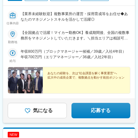
【業界未経験歓迎】複数事業所の運営・採用育成等をお任せ◆あ
なたのマネジメントスキルを活かして活躍◎
仕事内容
【全国拠点で活躍！マイカー勤務OK】養成期間後、全国の複数事
務所をマネジメントしていただきます。＼担当エリアは相談可
勤務地
能！／近隣エリアまたは全国から好きなエリアを相談できます！
《養成期間中の勤務地》現在は東京、横浜、埼玉、福岡の事業所
年収800万円（ブロックマネージャー候補／39歳／入社4年目）
で行っていますが、ご希望に合わせて、お住まいのエリアで行う
年収700万円（エリアマネージャー／36歳／入社2年目）
ことも可能です。また社宅の利用もできますので、ご面接時にお
給与
気軽にご相談ください。《養成期間後の勤務地》全国47都道府県
が対象※現在お住まいの地域又はジェネラルマネージャーと相談の
あなたの経験を、次は“社会課題を解く事業運営”へ
上決定《配属事業部について》障害福祉事業では「重度訪問介
拡大中の成長企業で、複数拠点を動かす統括ポジション
護」と「グループホーム」、高齢者事業では「訪問介護事業」を
展開しています。配属に関しては、適性や条件等に応じて、配属
の事業部を決定。あなたの適性や能力を活かせる適切な部署でご
活躍いただきます。※入社後のキャリアチェンジも可能です。気に
なる点はご相談ください。☆引越し手当支給・借り上げ社宅提供
気になる
応募する
あり（無料）
NEW