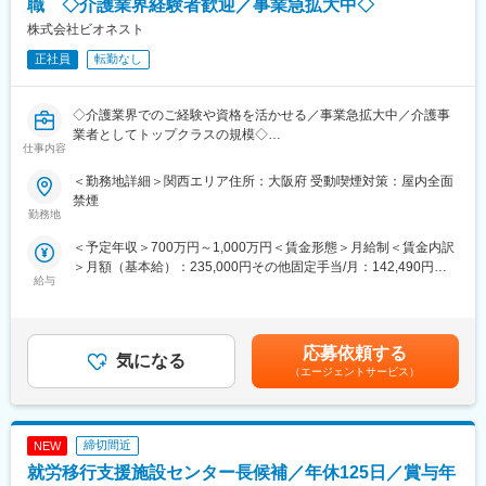
職 ◇介護業界経験者歓迎／事業急拡大中◇
【上位職へステップアップできます！】
株式会社ビオネスト
5施設程度の施設を管理する『エリアマネージャー』（月給50万
円～）
正社員
転勤なし
↓
事業部門の責任者やグループ内の経営を担う『シニアマネージャ
◇介護業界でのご経験や資格を活かせる／事業急拡大中／介護事
ー』（年収1,500万円も可能）
業者としてトップクラスの規模◇
へステップアップしていくことができます！ぜひチャレンジして
仕事内容
ください！
■業務内容：【変更の範囲：当社業務全般】
＜勤務地詳細＞関西エリア住所：大阪府 受動喫煙対策：屋内全面
大阪、兵庫を中心に全国で介護事業・医療事業・障がい福祉事業
■事業内容：
禁煙
などを幅広く手がけている当社にて、「エリアマネージャー」と
「障がい福祉サービスの新しい風を創る」というミッションを掲
勤務地
して5か所程度の複数事業所の統括マネジメントをご担当いただき
げ、「Innovation」と「Novel」を融合させた先進的なアプローチ
＜予定年収＞700万円～1,000万円＜賃金形態＞月給制＜賃金内訳
ます。
と温かみのある支援を両立させることで、新しい福祉サービスを
＞月額（基本給）：235,000円その他固定手当/月：142,490円固
展開しております。
給与
定残業手当/月：122,510円（固定残業時間45時間0分/月）超過し
■業務詳細：
・相談支援事業
た時間外労働の残業手当は追加支給＜月給＞500,000円（一律手
◇新規施設の立ち上げ、スタッフ採用・管埋・教育・離職防止、
・居宅介護支援事業
当を含む）＜昇給有無＞有＜残業手当＞有＜給与補足＞※想定年
新規開拓、利用者のフォロー、営業数字の管理、債権管理などの
・児童発達支援事業
収：50万×14回支給※入社月により初回賞与は支給要件あり■賞与
施設運営における全般的なマネジメント
・放課後等デイサービス
応募依頼する
気になる
実績：年2回（1回支給実績50万～）賃金はあくまでも目安の金額
◇連携先の開拓
・生活介護事業
（エージェントサービス）
であり、選考を通じて上下する可能性があります。月給(月額)は固
└病院や居宅介護支援事業所、近隣の同業施設など、連携先の開
・就労継続支援事業
定手当を含めた表記です。
拓
・共同生活援助事業
◇稼働、人員配置、コンプライアンスという3つの経営指標に基づ
・短期入所事業／日中一時支援事業
締切間近
NEW
く数字軸
・地域生活支援拠点事業
を中核にしたマネジメント
就労移行支援施設センター長候補／年休125日／賞与年
◇イノベーティブな企画・取り組みなどを通してブランディング