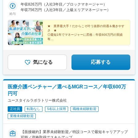
水戸駅、小山駅、高崎駅、大宮駅(埼玉県)、京成津田沼駅、志村坂
ア：新潟市／富山市／金沢市／福井市／長野市・関西エリア：大
年収826万円（入社3年目／ブロックマネージャー）
上駅、多摩センター駅、相模原駅、藤沢駅、国母駅、市役所前駅
阪市／宇治市／西宮市／奈良市／大津市／和歌山市／新宮市・中
年収756万円（入社3年目／上級エリアマネージャー）
(長野県)、県庁前駅(富山県)、上諸江駅、八ツ島駅、岐阜駅、静岡
給与
四国エリア：鳥取市／松江市／岡山市／福山市／広島市／下関市
駅、東岡崎駅、新瑞橋駅、中川原駅、瀬田駅(滋賀県)、宇治駅(奈
／徳島市／高松市／松山市／高知市・九州エリア：福岡市／糟屋
良線)、天満橋駅、西宮駅、奈良駅、六十谷駅、新宮駅、鳥取駅、
郡粕屋町／北九州市／久留米市／佐賀市／長崎市／熊本市／大分
★ 業界最大手！だからこそ叶う抜群の待遇＆働きやす
松江駅、備前西市駅、東福山駅、比治山橋駅、幡生駅、阿波富田
さ ★
市／宮崎市／鹿児島市／沖縄市※受動喫煙防止対策：敷地内禁煙※
駅、元山駅(香川県)、道後公園駅、知寄町二丁目駅、吉塚駅、柚須
◎最短1年でマネージャーに昇格：年収600万円の実績
駐車場あり！車、バイク、自転車などの通勤OK ※地域による※担
駅、木屋瀬駅、西鉄久留米駅、佐賀駅、茂里町駅、健軍町駅、大
有
当するご利用者のご自宅へ訪問していただきます。※ご希望をお伺
◎マネージャーへ昇格後は月給45万円以上可
分駅、宮崎駅、天文館通駅、古島駅、南平岸駅、新津田沼駅、志
◎残業ほぼなし／直行直帰OK！
いし、通いやすい範囲を考慮の上で訪問先を決定いたします！
村三丁目駅、権堂駅、新富町駅(富山県)、妙音通駅、谷町四丁目
駅、西宮駅(ＪＲ線)、新大宮駅、南区役所前駅、道後温泉駅、馬出
九大病院前駅、新木屋瀬駅、スタジアムシティノース駅、いづろ
気になる
応募する
通駅、長野駅、丸の内駅(富山県)、呼続駅、市役所前駅(広島県)、
浦上駅、甲東中学校前駅
医療介護ベンチャー／選べるMGRコース／年収600万
円可
ユースタイルラボラトリー株式会社
正社員
転勤なし
5名以上採用
職種未経験歓迎
業種未経験歓迎
【面接確約】業界未経験歓迎／特設コースで最短キャリアアップ
可能／資格取得でスキルアップ