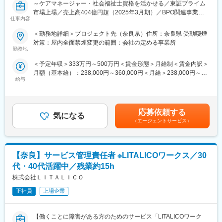
～ケアマネージャー・社会福祉士資格を活かせる／東証プライム
裁量が大きく、意見がダイレクトに反映されるため、自身のアイ
市場上場／売上高404億円超（2025年3月期）／BPO関連事業の
デアによってご利用者様の毎日が変化していく様子を強く実感で
仕事内容
人材サービス展開～
きます。また、自分が携わったスタッフの成長が事業所の数字や
評価に繋がり、手応えを感じやすい環境です。管理者として事業
＜勤務地詳細＞プロジェクト先（奈良県）住所：奈良県 受動喫煙
■業務内容：
所のある地域に深く関わり、社会貢献ややりがいを持つことがで
対策：屋内全面禁煙変更の範囲：会社の定める事業所
自治体（都道府県・市区町村）のプロジェクト先に常駐し、介護
きます。キャリアアップ制度を整備しているため、さらに上へ挑
勤務地
保険事業所や障害福祉サービス事業者等に対する「運営指導業
戦していくことも可能です。
＜予定年収＞333万円～500万円＜賃金形態＞月給制＜賃金内訳＞
務」と、現場運営を担うSVとしてご活躍いただくポジションで
月額（基本給）：238,000円～360,000円＜月給＞238,000円～
す。
■企業について：
給与
360,000円＜昇給有無＞有＜残業手当＞有＜給与補足＞※経験・年
ケアマネージャーや社会福祉士、介護・障害福祉分野で培った専
奈良市北西部を中心に総合介護事業者として事業を営んでおり、
齢・能力・前職の給与を考慮して決定いたします。■賞与：年2回
門知識を活かしながら、行政と連携し、事業者の適正な運営を支
地域の皆様にご愛顧いただいて少しずつ事業を拡大して参りまし
（6月・12月）■昇給：年1回（4月）■年収例：年収600万円／入
える「運営指導」「実地指導」「指定申請審査」などの業務を担
た（直近5年で売上高2.1倍）。介護事業者として20年以上に渡り
社3年：32歳／月給40万円＋賞与（マネージャー）年収460万円／
当いただきます。
事業を営んでいるため、業界に深く精通しております。また、物
応募依頼する
気になる
入社2年：28歳／月給30万円＋賞与賃金はあくまでも目安の金額
あわせて、現場で働くスタッフの育成やマネジメント、業務改善
流業を行っているセンコーグループホールディングス（プライム
（エージェントサービス）
であり、選考を通じて上下する可能性があります。月給(月額)は固
にも携わり、プロジェクト全体をまとめるリーダーとしてご活躍
市場）の100％出資の連結子会社です。
定手当を含めた表記です。
いただきます。
「資格や経験を活かしながら、現場介護・福祉とは違う形で行政
変更の範囲：会社の定める業務
【奈良】サービス管理責任者 ※LITALICOワークス／30
サービスに貢献したい」「専門性に加え、マネジメントスキルも
身につけたい」
代・40代活躍中／残業約15h
そんな方に最適なキャリアステップです。
株式会社ＬＩＴＡＬＩＣＯ
■具体的な業務：
正社員
上場企業
◎行政運営指導業務
・介護保険事業所への訪問指導
【働くことに障害がある方のためのサービス「LITALICOワーク
・事前提出書類の確認／審査