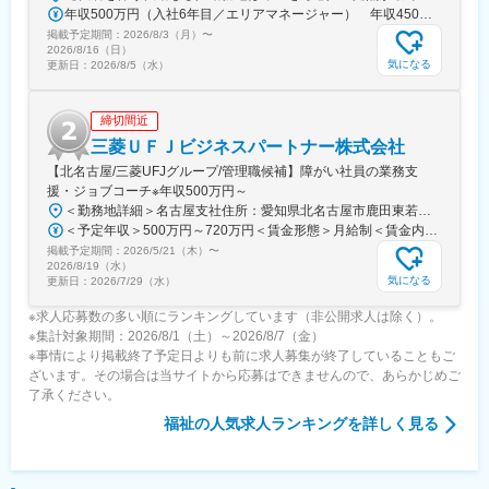
年収500万円（入社6年目／エリアマネージャー） 年収450万円（入社4年目／センター長）
掲載予定期間：
2026/8/3（月）
〜
2026/8/16（日）
気になる
更新日：
2026/8/5（水）
締切間近
三菱ＵＦＪビジネスパートナー株式会社
【北名古屋/三菱UFJグループ/管理職候補】障がい社員の業務支
援・ジョブコーチ※年収500万円～
＜勤務地詳細＞名古屋支社住所：愛知県北名古屋市鹿田東若宮3962番地2 受動喫煙対策：屋内全面禁煙変更の範囲：会社の定める事業所
＜予定年収＞500万円～720万円＜賃金形態＞月給制＜賃金内訳＞月額（基本給）：332,000円～459,000円＜月給＞332,000円～459,000円＜昇給有無＞有＜残業手当＞有＜給与補足＞■昇給：あり■賞与：年2回賃金はあくまでも目安の金額であり、選考を通じて上下する可能性があります。月給(月額)は固定手当を含めた表記です。
掲載予定期間：
2026/5/21（木）
〜
2026/8/19（水）
気になる
更新日：
2026/7/29（水）
※求人応募数の多い順にランキングしています（非公開求人は除く）。
※集計対象期間：2026/8/1（土）～2026/8/7（金）
※事情により掲載終了予定日よりも前に求人募集が終了していることもご
ざいます。その場合は当サイトから応募はできませんので、あらかじめご
了承ください。
福祉
の人気求人ランキングを詳しく見る