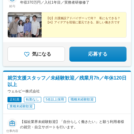
四国／広島※、岡山※＜8＞九州／福岡、熊本※、長崎※、大分※、鹿
年収370万円／入社1年目／実務者研修修了
駅、北仙台駅、泉中央駅、作並駅、境町駅、高崎駅、東武宇都宮
給与
児島※☆各所に契約施設があり、住む場所が変わってもキャリアを
駅、大宮駅(埼玉県)、南与野駅、蒲生駅、花崎駅、行田駅、北本
長期的に築くことができます！（※印のエリアは経験者のみ採用中
駅、和光市駅、岩槻駅、志久駅、戸塚安行駅、久喜駅、浜野駅、
です）☆勤務地住所は一例となります。━━【転居希望者向けの
【Q】介護施設アドバイザーって何？ 私にもできる？
六実駅、常盤平駅、みどり台駅、柏駅、小机駅、古淵駅、高座渋
【A】アイデアを現場に還元できる、新しい働き方です
働き方も】━━将来的に地元を離れたい方は、半年ほど地元勤務
谷駅、横浜駅、辻堂駅、淵野辺駅、いずみ中央駅、越後赤塚駅、
後、東京神奈川など首都圏への転勤も可能！移住支援制度（費用
新潟駅、見附駅、名鉄岐阜駅、松本駅、積志駅、東静岡駅、桜橋
会社負担）もあり、早期キャリアアップも見込めます！
駅(静岡県)、小垣江駅、北新川駅、神領駅、名鉄名古屋駅、小野駅
(京都府)、北野白梅町駅、上桂駅、西向日駅、今出川駅、福知山
駅、神宮丸太町駅、古市駅(大阪府)、大日駅、門真南駅、瑞光四丁
目駅、星ケ丘駅(大阪府)、城北公園通駅、南巽駅、崇禅寺駅、尼崎
気になる
応募する
駅(阪神線)、山陽天満駅、加古川駅、新神戸駅、住吉駅(兵庫県・
東海道)、香櫨園駅、中山寺駅、大久保駅(兵庫県)、舞子公園駅、
六甲駅、富雄駅、横川駅、小網町駅、吉塚駅、茶山駅(福岡県)、九
大学研都市駅、福大前駅、竜田口駅、熊本駅、和歌山市駅、県庁
就労支援スタッフ／未経験歓迎／残業月7h／年休120日
通り駅、代々木八幡駅、立場駅
以上
ウェルビー株式会社
正社員
転勤なし
5名以上採用
職種未経験歓迎
業種未経験歓迎
【福祉業界未経験歓迎】「自分らしく働きたい」と願う利用者様
の就労・自立サポートを行います。
仕事内容