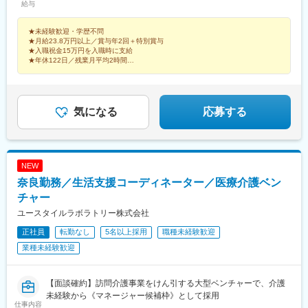
給与
万円を含みます。※残業代は別途支給します。【入社1年目の月収
例】月収約28万3000円内訳：月給19万円＋処遇改善手当4万8000
★未経験歓迎・学歴不問
円＋係手当1万円＋交通費1万円＋夜勤手当2万5000円（5回分）※
★月給23.8万円以上／賞与年2回＋特別賞与
資格手当1万円を含む想定例として掲載されているため、適用条件
★入職祝金15万円を入職時に支給
は要確認
★年休122日／残業月平均2時間
★単身者用寮ありで全国から応募可能！
ー利用者様の笑顔や「ありがとう」に寄り添う仕事。
気になる
応募する
NEW
奈良勤務／生活支援コーディネーター／医療介護ベン
チャー
ユースタイルラボラトリー株式会社
正社員
転勤なし
5名以上採用
職種未経験歓迎
業種未経験歓迎
【面談確約】訪問介護事業をけん引する大型ベンチャーで、介護
未経験から《マネージャー候補枠》として採用
仕事内容