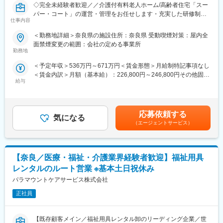
◇完全未経験者歓迎／／介護付有料老人ホーム/高齢者住宅「スー
トを行っていただきます。
パー・コート」の運営・管理をお任せします・充実した研修制度
「エミフル株式会社のことはみんなで話し合って決めよう」とい
仕事内容
で未経験歓迎◇
う社風です。
過去、飲食店店長や販売サービス経験者など入社しております！
組織的には、ゆくゆくは、30名くらいになる予定です。
＜勤務地詳細＞奈良県の施設住所：奈良県 受動喫煙対策：屋内全
採用はもちろん、教育研修やマネジメント（面談等）も徐々にお
面禁煙変更の範囲：会社の定める事業所
■業務概要
勤務地
任せできたらと思っています。
【スーパー・コートがあるから老後が安心】をミッションにかか
＜予定年収＞536万円～671万円＜賃金形態＞月給制特記事項なし
げている当社にて、施設運営をお任せいたします。チャレンジの
■施設について
＜賃金内訳＞月額（基本給）：226,800円～246,800円その他固定
精神を社内でかかげており、自身でやりたい事ができるような社
20名入居可能（下の階男性１０名、上の階女性１０名）
給与
手当/月：100,000円＜月給＞326,800円～346,800円＜昇給有無＞
内制度・風土がございます。
└現在は３～４名の方が入居されており、体験入居の方を随時受
有＜残業手当＞無＜給与補足＞■年収内訳：月給＋賞与（年2回）
け入れております。
※月給：348,800円～■昇給：年1回＜モデル年収＞年収670万円/エ
■業務詳細
・建物内に事務所もございます、（１・２階に一部屋、フリーデ
リアマネージャー（入社5年目）年収800万円/部長（入社10年
・施設スタッフの勤怠管理とモチベーションマネジメント
応募依頼する
スク）
気になる
目）賃金はあくまでも目安の金額であり、選考を通じて上下する
・入居者様の満足度向上のための施策立案・実施
（エージェントサービス）
可能性があります。月給(月額)は固定手当を含めた表記です。
・自治体スタッフや近隣住民との交流など、幅広いコミュニケー
＼親会社の安定基盤／
ション
親会社は、国内外に「サン薬局」という、薬局を19店舗展開する
・ご入居者や、そのご家族との親密なコミュニケーション
ストーンフィールド。地域に根差した安定基盤を持つバックボー
【奈良／医療・福祉・介護業界経験者歓迎】福祉用具
※夜間対応や呼び出しなどはほとんどございません。
ンがあるので安心です。
レンタルのルート営業 ※基本土日祝休み
エミフルの事業自体も、現在３拠点目までの開設が決定しており
■入社後の流れ
ます。同社自体は新しい会社ではありますが、親会社があるた
パラマウントケアサービス株式会社
まずは副施設長として、現場業務を学んでいただきます。
め、安定基盤の上で新しい事業にチャレンジできる環境です。
配属先の施設には、約30～40名のスタッフがいますので、スタッ
正社員
フと協力して施設運営にあたります。
★こんな方、大歓迎です！
・障がい者向けの施設での就業経験のある方
【既存顧客メイン／福祉用具レンタル卸のリーディング企業／世
■教育制度
・介護福祉業界での就業経験のある方