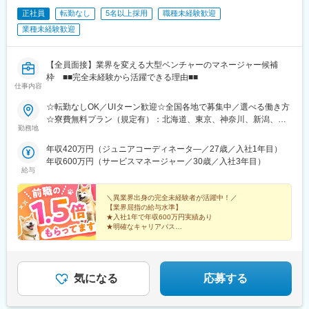
駅、水道町駅、新水前寺駅前駅、熊本駅前駅、古国府駅、宮崎
正社員
転勤なし
5名以上採用
職種未経験歓迎
駅、高見橋駅、県庁前駅(沖縄県)、大通駅、榴ケ岡駅、あおば通
業種未経験歓迎
駅、南越谷駅、朝霞台駅、本川越駅、八木崎駅、京成西船駅、本
八幡駅(都営線)、岩本町駅、八王子駅、府中本町駅、京急蒲田駅、
桜木町駅、石上駅、武蔵溝ノ口駅、登戸駅、神奈川駅、地鉄ビル
【全員面接】業界を変える大型ベンチャーのマネージャー候補
前駅、西松本駅、市役所前駅(長野県)、岐阜駅、新静岡駅、浜松
枠 ■■完全未経験から活躍できる理由■■
駅、近鉄名古屋駅、千種駅、東別院駅、近鉄四日市駅、大津駅、
仕事内容
祇園四条駅、西院駅(京福線)、伏見桃山駅、丸太町駅(京都市営)、
天王寺駅前駅、福島駅(大阪環状線)、西中島南方駅、ＪＲ淡路駅、
☆転勤なしOK／UIターン歓迎☆全国各地で募集中／選べる働き方
昭和町駅(大阪府)、枚方公園駅、大阪ビジネスパーク駅、本町駅、
☆寮費無料プラン（規定有）：北海道、東京、神奈川、新潟、三
勤務地
貿易センター駅、神戸三宮駅(阪急・神戸高速)、山陽姫路駅、阪神
重、滋賀、沖縄☆マイカー通勤手当有【1／地元マネージャーコー
国道駅、三田本町駅、三宮駅(神戸新交通)、王寺駅、岡山駅、倉敷
ス】◇地元採用・転勤なし可■東北／北海道、青森、岩手、宮城、
年収420万円（ジュニアコーディネータ―／27歳／入社1年目）
駅、横川駅、的場町駅、高松駅(香川県)、西鉄福岡駅、祇園駅(福
山形、福島■関東甲信越／茨城、栃木、群馬、埼玉、千葉、東京、
年収600万円（サービスマネージャー／30歳／入社3年目）
岡県)、平和通駅、黒崎駅前駅、長崎駅前駅、通町筋駅、新水前寺
神奈川、新潟、富山、山梨、長野■東海／岐阜、静岡、愛知、三重
給与
駅、熊本駅、鹿児島中央駅前駅、美栄橋駅、西４丁目駅、北１２
■関西／滋賀、京都、大阪、兵庫、奈良、和歌山■中国・四国／岡
条駅、仙台駅、仙台駅(地下鉄)、川越市駅、新千葉駅、栄町駅(千
山、広島、山口、徳島、香川、愛媛、高知■九州／福岡、佐賀、長
＼異業界出身の完全未経験者が活躍中！／
葉県)、京成八幡駅、末広町駅(東京都)、府中競馬正門前駅、馬車
崎、熊本、大分、宮崎、鹿児島、沖縄☆江戸川・川崎・湘南・川
【業界屈指の給与水準】
道駅、梶が谷駅、反町駅、電鉄富山駅・エスタ前駅、北松本駅、
★入社1年で年収600万円実績あり
越・香川・徳島・青森・多摩川にて新規オープン★別事業へのキ
★明確なキャリアパス
日吉町駅、第一通り駅、太閤通駅、車道駅、四日市駅、びわ湖浜
ャリアチェンジによる昇格可能☆ページ下部「勤務地の一例」も
★介護経験ゼロからマネージャー輩出
大津駅、大宮駅(京都府)、清水五条駅、西大路三条駅、桃山駅、阿
ご参照ください【2／全国マネージャーコース】◆全国募集／引越
★資格取得費用は会社負担
倍野駅(地下鉄)、西梅田駅、南方駅(大阪府)、美章園駅、京橋駅(大
し手当・社宅◆入社半年の養成期間中は東京・神奈川・埼玉／所
★完全週休2日／転勤なし・UIターン可
阪府)、長堀橋駅、西川緑道公園駅、横川駅(広島県)、猿猴橋町
在地はHP参照⇒養成期間後の勤務地は現在お住まいの地域又はジ
気になる
応募する
駅、片原町駅(香川県)、市役所前駅(愛媛県)、中洲川端駅、天神南
ェネラルマネージャーと相談の上決定◆引越し手当支給・家賃無
駅、西黒崎駅、旦過駅、長崎駅(長崎県)、九品寺交差点駅、国府駅
料の借り上げ社宅提供☆早期キャリアアップしたい方に最適なポ
(熊本県)、祇園橋駅、加治屋町駅、鹿児島中央駅、旭橋駅
ジション