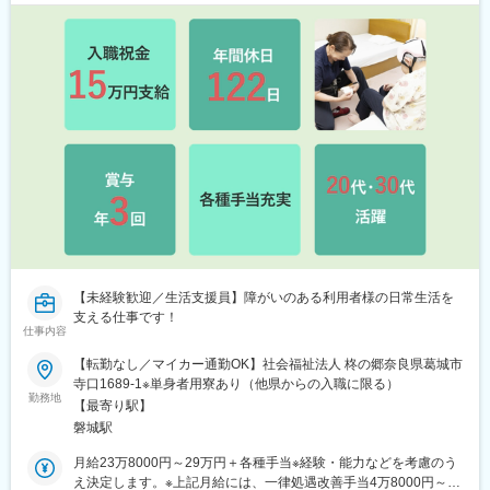
【未経験歓迎／生活支援員】障がいのある利用者様の日常生活を
支える仕事です！
仕事内容
【転勤なし／マイカー通勤OK】社会福祉法人 柊の郷奈良県葛城市
寺口1689-1※単身者用寮あり（他県からの入職に限る）
勤務地
【最寄り駅】
磐城駅
月給23万8000円～29万円＋各種手当※経験・能力などを考慮のう
え決定します。※上記月給には、一律処遇改善手当4万8000円～6