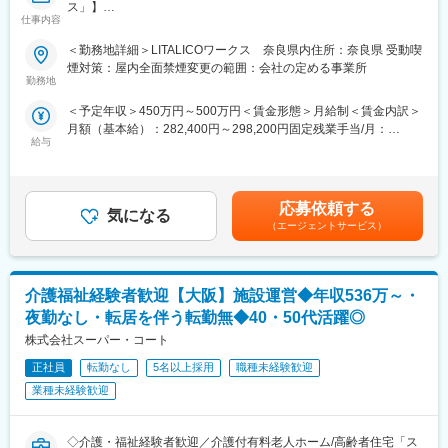
ス」】
・人員体制・運営状況・報酬算定のチェック
仕事内容
・改善点の指導／説明
■業務内容：
・報告書作成および区への提出
＜勤務地詳細＞LITALICOワークス 奈良県内住所：奈良県 受動喫
障害がある方の現状・希望を把握して、社会で活躍するまでの
煙対策：屋内全面禁煙変更の範囲：会社の定める事業所
「計画」を立てる仕事です。
◎SV業務
勤務地
お任せするのは、障害者の雇用支援に関する業務。障害がある方
・スタッフの育成／指導／フォロー
＜予定年収＞450万円～500万円＜賃金形態＞月給制＜賃金内訳＞
の希望や適性を把握した上で、最適な支援計画を立案・実行して
・勤怠／シフト管理
月額（基本給）：282,400円～298,200円固定残業手当/月：
いきます。
・業務フローの整備、マニュアル作成
給与
43,500円～46,000円（固定残業時間20時間0分/月）超過した時間
就労移行支援事業所でのサービス管理責任者業務全般
・進捗／品質管理
外労働の残業手当は追加支給＜月給＞325,900円～344,200円（一
・ニーズや状況のヒアリング及び適性アセスメント
・行政・クライアントとの調整／折衝
律手当を含む）＜昇給有無＞有＜残業手当＞有＜給与補足＞※賞
・個別支援計画の作成及び管理
・業務改善提案、現場運営全体の統括
与：あり（年2回/5月・11月）※超過した時間外労働の残業時間代
・コンプライアンスに基づくサービス？管理業務全般
応募依頼する
気になる
は追加支給※給与はスキル・経験・転勤の可否に応じて決定いたし
・相談援助業務
※単なる事務管理ではなく、「専門性×マネジメント」の両面から
（エージェントサービス）
ますので、上記年収は目安となります。賃金はあくまでも目安の
・地域における関係機関との連絡調整・折衝業務
現場を動かすポジションです。
金額であり、選考を通じて上下する可能性があります。月給(月額)
・福祉サービスの説明、関係機関利用の際のアドバイス
は固定手当を含めた表記です。
■当社について：
介護福祉経験者歓迎【大阪】施設運営◆年収536万～・
・近年は労働人口減少やDX推進を背景にBPO需要が拡大してお
■LITALICOワークスの特徴
り、当社は「人を提供する会社」から「業務課題を解決するBPO
夜勤なし・転居を伴う転勤無◆40・50代活躍◎
1. 個別対応の支援プログラム
パートナー」へと進化。業務フローの構築・改善を通じて、企業
株式会社スーパー・コート
障害名にとらわれず、一人ひとりの特性やペースに合わせた支援
や自治体の持続的な成長を支えています。
を行います。自己理解を深めるカウンセリングや、ビジネスマナ
正社員
転勤なし
5名以上採用
職種未経験歓迎
・コールセンターや事務センター運営、官公庁・自治体の行政事
ー、PCスキル、コミュニケーション力向上など、多彩なプログラ
務局運営など、多様な業務を請け負い、顧客の生産性向上や業務
業種未経験歓迎
ムを提供しています。
効率化を実現しています。
2. 就職活動前から就職後までの一貫サポート
変更の範囲：会社の定める業務
◇介護・福祉経験者歓迎／介護付有料老人ホーム/高齢者住宅「ス