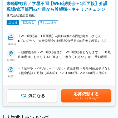
未経験歓迎／学歴不問【WEB説明会＋1回面接】介護
現場/管理部門※2年目から希望職へキャリアチェンジ
株式会社愛総合福祉
正社員
転勤なし
5名以上採用
【WEB説明会＋1回面接】※参加枠数の制限は御座いません
■プログラム：会社説明会(1時間30分予定)/本選考を希望する方は
仕事内容
説明会の中で日程調整を実施。希望しない方は、ご退席いただい
て構いません。（後日の面接調整も可能です）
＜勤務地詳細＞WEB説明会住所：WEB説明会となります。日時最
■補足：本求人に応募後、選考会予約が出来ましたら、WEB会議
終確定後にお送りするURLよりご参加くださいませ。 受動喫煙対
参加用のURL・詳細情報をお送り致します。
勤務地
策：屋内全面禁煙
※応募時に参加可能日をお知らせ頂けるとスムーズに予約が進みま
＜予定年収＞290万円～331万円＜賃金形態＞月給制補足事項なし
す
＜賃金内訳＞月額（基本給）：201,900円～236,000円＜月給＞
■日時：月・木／13:30～15:00
給与
201,900円～236,000円＜昇給有無＞有＜残業手当＞有＜給与補足
＞※記載の年収は初年度のものです。2年目昇給あり。※記載の年
【企業・求人内容】
収は夜勤手当：1回5,000円の月6回分を含んだ金額となります。■
■業務の概要：同ポジションは、総合職社員として様々な部門のス
小規模多機能型居宅介護での勤務のみ、別途で送迎手当：10,000/
ペシャリストとして活躍する、幹部候補人材となることが期待さ
応募依頼する
気になる
月を支給賃金はあくまでも目安の金額であり、選考を通じて上下
れます。入社後1年間は、同社の介護施設において、お客様の日常
（エージェントサービス）
する可能性があります。月給(月額)は固定手当を含めた表記です。
生活中のサポート全般を担当いただきます。※雇用形態：無期正社
員
■業務の詳細：実務業務と並行して実務者研修資格の取得のための
学校に通います。年に４回程度、本社の社員と面談をする中でご
人気求人ランキング