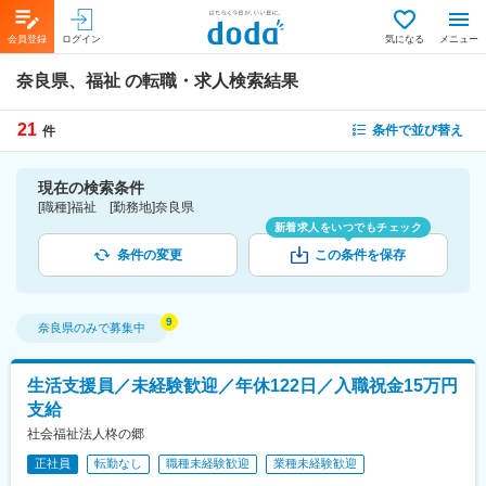
会員登録
ログイン
気になる
メニュー
奈良県、福祉
の転職・求人検索結果
21
条件で並び替え
件
現在の検索条件
[職種]福祉 [勤務地]奈良県
新着求人をいつでもチェック
条件の変更
この条件を保存
奈良県
のみで募集中
生活支援員／未経験歓迎／年休122日／入職祝金15万円
支給
社会福祉法人柊の郷
正社員
転勤なし
職種未経験歓迎
業種未経験歓迎