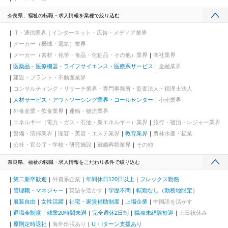
奈良県、福祉の転職・求人情報を業種で絞り込む
IT・通信業界
インターネット・広告・メディア業界
メーカー（機械・電気）業界
メーカー（素材・化学・食品・化粧品・その他）業界
商社業界
医薬品・医療機器・ライフサイエンス・医療系サービス
金融業界
建設・プラント・不動産業界
コンサルティング・リサーチ業界・専門事務所・監査法人・税理士法人
人材サービス・アウトソーシング業界・コールセンター
小売業界
外食産業・飲食業界
運輸・物流業界
エネルギー（電力・ガス・石油・新エネルギー）業界
旅行・宿泊・レジャー業界
警備・清掃業界
理容・美容・エステ業界
教育業界
農林水産・鉱業
公社・官公庁・学校・研究施設
冠婚葬祭業界
その他
奈良県、福祉の転職・求人情報をこだわり条件で絞り込む
第二新卒歓迎
外資系企業
年間休日120日以上
フレックス勤務
管理職・マネジャー
英語を活かす
学歴不問
転勤なし（勤務地限定）
服装自由
女性活躍
社宅・家賃補助制度
上場企業
中国語を活かす
退職金制度
残業20時間未満
完全週休2日制
職種未経験歓迎
土日祝休み
原則定時退社
海外出張あり
U・Iターン支援あり