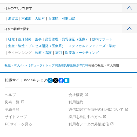
ほかのエリアで探す
滋賀県
京都府
大阪府
兵庫県
和歌山県
ほかの職種で探す
研究
臨床開発
薬事
品質管理・品質保証（医療）
技術サポート
生産・製造・プロセス開発（医療系）
メディカルアフェアーズ・学術
ライセンシング
医療・看護
薬剤
医療系マーケティング
転職・求人doda（デューダ）トップ
関西
奈良県
医療系専門職
福祉の転職・求人情報
転職サイト dodaをシェア
ヘルプ
会社概要
拠点一覧
利用規約
免責事項
通信に関する情報の利用について
サイトマップ
採用を検討中の方へ
PCサイトを見る
利用者データの外部送信