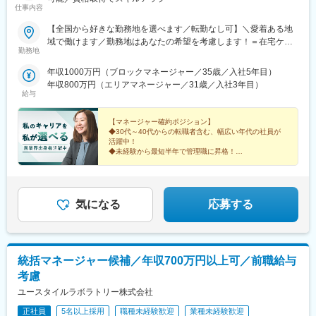
仕事内容
【全国から好きな勤務地を選べます／転勤なし可】＼愛着ある地
域で働けます／勤務地はあなたの希望を考慮します！＝在宅ケア
勤務地
事業＝【1／全国マネージャーコース】☆早期キャリアアップした
い方に最適なポジション☆引越し手当支給・家賃無料の借り上げ
年収1000万円（ブロックマネージャー／35歳／入社5年目）
社宅提供◆全国募集◆四国・東北・関西・岐阜・長野で強化募集
年収800万円（エリアマネージャー／31歳／入社3年目）
中◆入社半年は東京・神奈川・埼玉⇒養成期間後の勤務地は現在
給与
お住まいの地域又はジェネラルマネージャーと相談の上決定《養
成期間中の勤務地》東京、神奈川、埼玉※所在地はHP記載【2／地
【マネージャー確約ポジション】
元マネージャーコース】☆地元採用・転勤なしOK☆別事業へのキ
◆30代～40代からの転職者含む、幅広い年代の社員が
活躍中！
ャリアチェンジによる昇格可能◆勤務地はページ下部『勤務地一
◆未経験から最短半年で管理職に昇格！
覧』を参照ください└湘南・川越・香川・川崎・江戸川・徳島・
青森・多摩川に新規オープン！＝施設ケア事業＝【転勤なしOK／
これからのキャリアに迷いがある方。
下記エリアの希望勤務地で勤務】■北海道・東北／北海道、宮城■
これまでの経験を新しい領域で活かしたい方。
そんなあなたを、私たちは歓迎します。
関東／茨城、栃木、群馬、埼玉、東京、神奈川■甲信越・北陸／新
気になる
応募する
潟■関西／兵庫■東海／静岡、愛知■中国・四国／岡山、広島■九
州・沖縄／福岡、佐賀☆養成期間は最寄り施設勤務
統括マネージャー候補／年収700万円以上可／前職給与
考慮
ユースタイルラボラトリー株式会社
正社員
5名以上採用
職種未経験歓迎
業種未経験歓迎