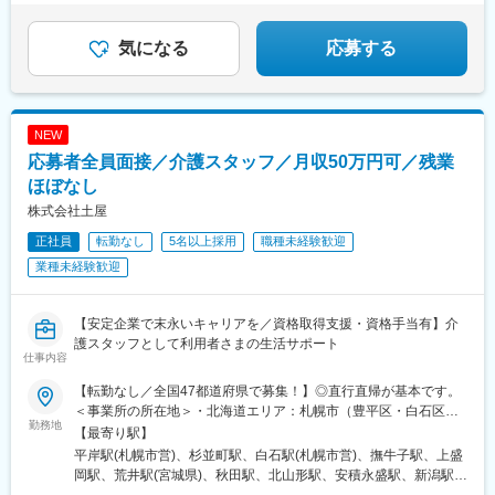
での勤務の場合★全国のご希望勤務地へU・Iターン可能・初期費
◆株式上場を目指す急成長ベンチャー
用会社負担等の移住支援あり（規定有）・U・Iターン転勤希望者
気になる
応募する
への1年間の支援あり（規定有）★江戸川・川崎・湘南・川越・香
川・徳島・青森にて新規事業所オープン！
NEW
応募者全員面接／介護スタッフ／月収50万円可／残業
ほぼなし
株式会社土屋
正社員
転勤なし
5名以上採用
職種未経験歓迎
業種未経験歓迎
【安定企業で末永いキャリアを／資格取得支援・資格手当有】介
護スタッフとして利用者さまの生活サポート
仕事内容
【転勤なし／全国47都道府県で募集！】◎直行直帰が基本です。
＜事業所の所在地＞・北海道エリア：札幌市（豊平区・白石区）
勤務地
／函館市・東北エリア：岩手市／仙台市／秋田市／山形市／郡山
【最寄り駅】
市／弘前市・関東エリア：茨城市／栃木市／高崎市／大宮市／習
平岸駅(札幌市営)、杉並町駅、白石駅(札幌市営)、撫牛子駅、上盛
志野市／板橋区／多摩市／相模原市／藤沢市／甲府市・東海エリ
岡駅、荒井駅(宮城県)、秋田駅、北山形駅、安積永盛駅、新潟駅、
ア：静岡市／岡崎市／岐阜市／四日市市／名古屋市・北信越エリ