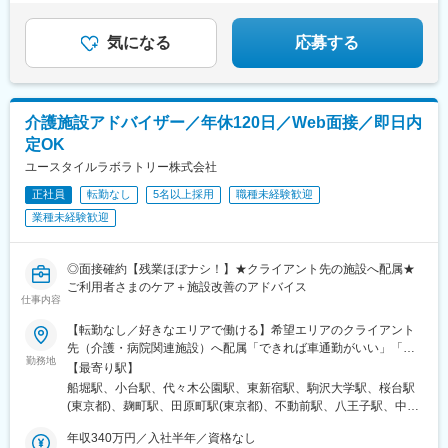
に“ヘルスケア”エコシステムの構築ができるように取り組んでいま
平安通駅、勝川駅、尾張一宮駅、金山駅(愛知県)、豊田市駅、東岡
誰かの人生に向き合い社会課題の解決に挑む仲間を募集
す。
崎駅、北新地駅、大阪梅田駅(阪急線)、西梅田駅、西中島南方駅、
します
石橋阪大前駅、京都河原町駅、烏丸御池駅、大宮駅(京都府)、京都
気になる
応募する
駅、東寺駅、桃山御陵前駅、宇治駅(奈良線)、椥辻駅、倉敷市駅、
広島駅、稲荷町駅(広島県)、横川駅、立町駅、水道町駅、新札幌
駅、西８丁目駅、豊水すすきの駅、曽根田駅、新越谷駅、葭川公
園駅、京成西船駅、九段下駅、秋葉原駅、日暮里駅、板橋駅、大
介護施設アドバイザー／年休120日／Web面接／即日内
塚駅(東京都)、赤羽岩淵駅、西早稲田駅、京急蒲田駅、不動前駅、
定OK
新橋駅、代官山駅、新宿駅、新宿三丁目駅、八王子駅、府中競馬
正門前駅、立川駅、日本大通り駅、静岡駅、第一通り駅、伏見駅
ユースタイルラボラトリー株式会社
(愛知県)、近鉄名古屋駅、栄町駅(愛知県)、大曽根駅、名鉄一宮
正社員
転勤なし
5名以上採用
職種未経験歓迎
駅、尾頭橋駅、新豊田駅、東梅田駅、中津駅(地下鉄)、福島駅(大
業種未経験歓迎
阪府・阪神線)、新大阪駅、祇園四条駅、四条駅(京都市営)、四条
大宮駅、九条駅(京都府)、伏見桃山駅、倉敷駅、松川町駅、横川駅
(広島県)、紙屋町東駅、通町筋駅、大通駅、北１２条駅、すすきの
◎面接確約【残業ほぼナシ！】★クライアント先の施設へ配属★
駅、千葉中央駅、東中山駅、後楽園駅、神田駅(東京都)、西日暮里
ご利用者さまのケア＋施設改善のアドバイス
駅、下板橋駅、大塚駅前駅、学習院下駅、大崎広小路駅、虎ノ門
仕事内容
駅、恵比寿駅、都庁前駅、府中本町駅、馬車道駅、日吉町駅、新
浜松駅、国際センター駅、名古屋駅、栄駅(愛知県)、西一宮駅、大
【転勤なし／好きなエリアで働ける】希望エリアのクライアント
阪梅田駅(阪神線)、中津駅(大阪府・阪急線)、渡辺橋駅、南方駅(大
先（介護・病院関連施設）へ配属「できれば車通勤がいい」「未
勤務地
阪府)、清水五条駅、烏丸駅、十条駅(京都府・近鉄線)、桃山駅、
経験なので先輩スタッフと一緒に働きたい」等ご相談ください！
【最寄り駅】
猿猴橋町駅、的場町駅、横川一丁目駅、県庁前駅(広島県)、九品寺
━━【配属エリア】━━＜1＞北海道・東北／北海道、岩手※、宮
船堀駅、小台駅、代々木公園駅、東新宿駅、駒沢大学駅、桜台駅
交差点駅
城、福島＜2＞北関東／茨城、栃木、群馬＜3＞首都圏／東京、神
(東京都)、麹町駅、田原町駅(東京都)、不動前駅、八王子駅、中野
奈川、埼玉、千葉＜4＞甲信越／長野、新潟＜5＞東海／愛知、静
坂上駅、調布駅、蓮根駅、後楽園駅、東久留米駅、苗穂駅、琴似
岡、岐阜＜6＞関西／大阪、京都、兵庫、和歌山、奈良※＜7＞中
年収340万円／入社半年／資格なし
駅(函館本線)、新道東駅、西２８丁目駅、郡山駅(福島県)、愛子