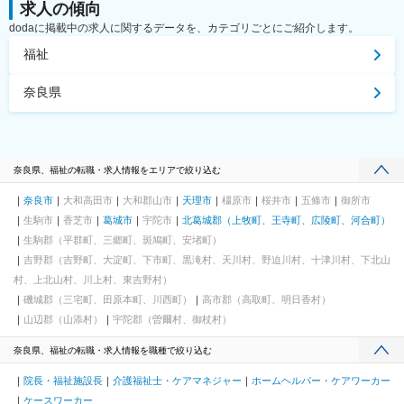
求人の傾向
dodaに掲載中の求人に関するデータを、カテゴリごとにご紹介します。
福祉
奈良県
奈良県、福祉の転職・求人情報をエリアで絞り込む
奈良市
大和高田市
大和郡山市
天理市
橿原市
桜井市
五條市
御所市
生駒市
香芝市
葛城市
宇陀市
北葛城郡（上牧町、王寺町、広陵町、河合町）
生駒郡（平群町、三郷町、斑鳩町、安堵町）
吉野郡（吉野町、大淀町、下市町、黒滝村、天川村、野迫川村、十津川村、下北山
村、上北山村、川上村、東吉野村）
磯城郡（三宅町、田原本町、川西町）
高市郡（高取町、明日香村）
山辺郡（山添村）
宇陀郡（曽爾村、御杖村）
奈良県、福祉の転職・求人情報を職種で絞り込む
院長・福祉施設長
介護福祉士・ケアマネジャー
ホームヘルパー・ケアワーカー
ケースワーカー