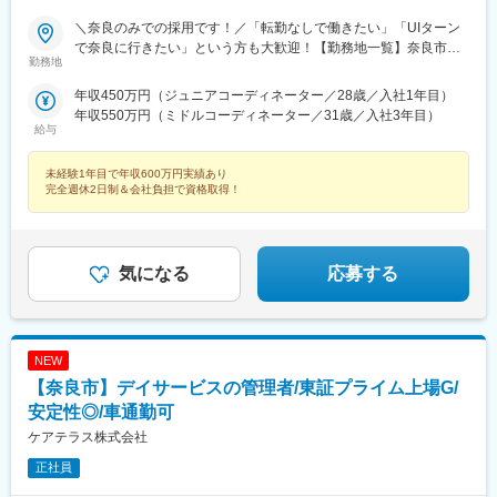
＼奈良のみでの採用です！／「転勤なしで働きたい」「UIターン
で奈良に行きたい」という方も大歓迎！【勤務地一覧】奈良市、
勤務地
大和高田市、大和郡山市、天理市、橿原市、桜井市、御所市、生
駒市、香芝市、平群町、三郷町、斑鳩町、安堵町、川西町、三宅
年収450万円（ジュニアコーディネーター／28歳／入社1年目）
町、田原本町、上牧町、王寺町、広陵町、河合町、葛城市※希望勤
年収550万円（ミドルコーディネーター／31歳／入社3年目）
務地を踏まえて配属決定します※受動喫煙対策あり＝＝＝☆将来的
給与
に全国のご希望勤務地へUIターン可能・初期費用会社負担等の移
住支援あり（規定有）・UIターン転勤希望者への年間の支援あり
未経験1年目で年収600万円実績あり
（規定有）☆マイカー通勤手当あり（1回200円）
完全週休2日制＆会社負担で資格取得！
気になる
応募する
NEW
【奈良市】デイサービスの管理者/東証プライム上場G/
安定性◎/車通勤可
ケアテラス株式会社
正社員