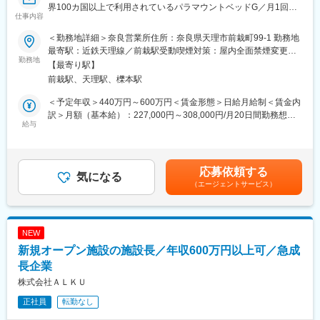
界100カ国以上で利用されているパラマウントベッドG／月1回の
当社では“人材は人財”という考えのもと、研修体制を充実させてい
・マネジメントにチャレンジしてみたい方
仕事内容
土曜出勤で基本週休2日】
ます。
・穏やかに、相手の立場を考えて行動できる方
入社後、最低半年かけて現施設長と共に一日の流れや運営につい
＜勤務地詳細＞奈良営業所住所：奈良県天理市前栽町99-1 勤務地
■ポジション概要：
て学びつつ、介護研修や資格取得などを行っていただきます。
変更の範囲：会社の定める業務
最寄駅：近鉄天理線／前栽駅受動喫煙対策：屋内全面禁煙変更の
福祉用具レンタル品のご提案を行う営業です。
エリアマネージャーや先輩施設長についてOJTという形で仕事を
勤務地
範囲：会社の定める事業所
【最寄り駅】
介護用電動ベッド・車いす・歩行器などの福祉用具を、全国7,000
覚えてもらいます。より大きく成長してもらうために、介護スキ
前栽駅、天理駅、櫟本駅
程度ある介護ショップにレンタル卸をする際の営業活動をお任せ
ル向上のための「ケアマイスター制度」やマネジメント研修など
します。
も行っております。
＜予定年収＞440万円～600万円＜賃金形態＞日給月給制＜賃金内
訳＞月額（基本給）：227,000円～308,000円/月20日間勤務想定
■業務内容：
■キャリアパスに関して：
給与
その他固定手当/月：12,000円＜想定月額＞239,000円～320,000
・得意先への商品提案営業
施設長⇒エリアマネージャー⇒部長と実績に応じてステップアッ
円＜昇給有無＞有＜残業手当＞有＜給与補足＞※上記年収は残業時
・福祉用具貸与事業者（介護ショップ）に対する商品案内
プいただきます。
間30h/月を含む想定金額です。経験・スキルを考慮して決定いた
・販促活動、ルート配送及び指定先への配送
します。■その他定額手当：地域手当■賞与：年2回（年4.7ヶ月分
応募依頼する
・商品出荷積込みや返却品入荷の作業
■スーパー・コートについて：
気になる
程度予定）■昇給：年1回賃金はあくまでも目安の金額であり、選
（エージェントサービス）
・レンタルの受注手配及びそれに伴うシステム入力
「スーパー・コートがあるから老後が安心だ」と思って頂く事を
考を通じて上下する可能性があります。月給(月額)は固定手当を含
使命としています。その為に私たちは常に安全・清潔・イキイキ
めた表記です。
■入社後の流れ・教育体制：
した生活を提供すると共にご家族の気持ちになって、親身にお世
入社初日は、オリエンテーションを実施いたします。
話を致します。求める人物像は「自律型感動人間」。お客様と働
NEW
2日目以降は、OJTを通じて、先輩社員の営業活動に同行しなが
く仲間に感謝と感動の気持ちを持って接し、自身で考える事で人
新規オープン施設の施設長／年収600万円以上可／急成
ら、実務を段階的に習得していただきます。
間的成長を求め続けます。
お一人で顧客を担当いただくまでの期間は、入社からおおよそ3～
長企業
施設は駅の近くにあり、ご家族が訪れやすい立地条件なので非常
6か月を想定しておりますが、これまでのご経験やスキルに応じて
に喜ばれています。また、グループのスーパーホテルより直送さ
株式会社ＡＬＫＵ
柔軟に調整いたしますので、ご安心ください。
れる天然温泉に入浴していただけるのも大きな魅力の一つです。
正社員
転勤なし
各施設にはスタッフ30～50名が勤務しています。
■業務のやりがい・魅力：