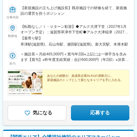
◎お客様へ商品のみならず、商品知識・業界情報を提供すること
変更の範囲：会社の定める業務
【新規施設の立ち上げ施設長】既存施設での研修を経て、新規施
で良好な関係を築き、それが当社の売り上げにつながるような営
設の運営を担うポジション
業活動となります。新商品が出る頻度が高く、スペックや特徴な
仕事内容
ど覚えることは多いですが、その分お客様からの信頼獲得へと繋
がり、結果として福祉用具を利用する方のお役に立てるやりがい
【転勤なし／Ｉ・Ｕターン歓迎】◆アルク大津下笠（2027年1月
のある仕事です。
オープン予定）：滋賀県草津市下笠町◆アルク大津稲津（2027年
勤務地
◎身につく福祉用具・介護業界の知識は、今後の高齢化社会での
2月オープン予定）：滋賀県大津市稲津1丁目◆アルク奈良三条桧
【最寄り駅】
パーソナルスキルに繋がります。
（2027年2月オープン予定）：奈良県奈良市三条桧町165◆アルク
草津駅(滋賀県)、石山寺駅、瀬田駅(滋賀県)、新大宮駅、本厚木駅
◎当社の営業職は「人として、人のために」働く喜びがありま
大津草津新浜（2027年3月オープン予定）：滋賀県草津市新浜町
す。「社会に貢献する仕事に就きたい」という志の高い方を求め
字南川◆アルク厚木妻田（2027年3月オープン予定）：神奈川県
＜施設長＞月給465,000円＋賞与年2回※上記には一律手当を含み
ています。
厚木市妻田西1丁目※新規施設のため詳細住所は一部未定◎入社後
ます【賞与】※昨年度支給実績：合計600,000円（年2回）※決算賞
給与
は既存施設にて研修配属となります。（居住地、希望、通勤の利
与あり（業績による）※初年度の賞与は在籍期間により変動【想定
■当社の特徴・魅力：
便性を考慮の上決定します。）◎研修期間中の既存施設勤務にか
年収】600万円～※経験・能力などを考慮のうえ、当社規程により
パラマウントベッドホールディングス100％出資会社です。進展
かる交通費や宿泊費は会社負担です。◎受動喫煙対策：あり（屋
決定します※時間外手当は別途支給
あなたの経験が、急成長企業ALKUの原動力に。
新規施設のトップとして新たなキャリアを手に入れる。
する超高齢化社会に必要不可欠な社会貢献性の高い事業を行って
内禁煙）
おり、医療・介護に関わる全ての人が安心できる快適なヘルスケ
ア環境の創造をテーマに事業を展開しています。
変更の範囲：会社の定める業務
気になる
応募する