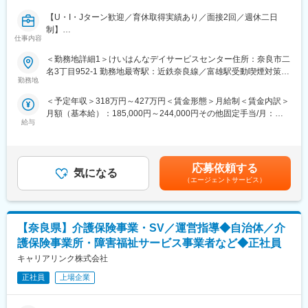
【U・I・Jターン歓迎／育休取得実績あり／面接2回／週休二日
制】
仕事内容
奈良市内のデイサービスの管理者として、日常業務と合わせて事
業所の運営管理をご担当いただきます。
＜勤務地詳細1＞けいはんなデイサービスセンター住所：奈良市二
名3丁目952-1 勤務地最寄駅：近鉄奈良線／富雄駅受動喫煙対策：
■主な業務内容：
勤務地
屋内全面禁煙＜勤務地詳細2＞けいはんなデイサービスセンター中
・新規顧客獲得
山町住所：奈良市中山町2番1 勤務地最寄駅：近鉄奈良線／大和西
＜予定年収＞318万円～427万円＜賃金形態＞月給制＜賃金内訳＞
・事業所従業員管理
大寺駅受動喫煙対策：屋内全面禁煙＜勤務地詳細3＞デイサービス
月額（基本給）：185,000円～244,000円その他固定手当/月：
・事業所従業員の育成、指導
和住所：奈良市中山町西3-204-1 勤務地最寄駅：近鉄奈良線／学
給与
57,292円～81,458円＜月給＞242,292円～325,458円＜昇給有無
・職場環境の向上、改善
園前駅受動喫煙対策：屋内全面禁煙変更の範囲：会社の定める事
＞有＜残業手当＞有＜給与補足＞・賞与：年2回 ※別途業績に応じ
・現場の管理業務
業所
て期末賞与支給される場合あり※理論年収であり、経験や実績によ
・利用者様への援助業務（入浴・トイレ・歩行、送迎、食事介
って変動する場合があります。賃金はあくまでも目安の金額であ
助、見守りなど）
応募依頼する
気になる
り、選考を通じて上下する可能性があります。月給(月額)は固定手
・外部機関（医療機関など）への折衝
（エージェントサービス）
当を含めた表記です。
・緊急時対応
・行政対応
【奈良県】介護保険事業・SV／運営指導◆自治体／介
■チーム・組織構成：
合計10～20名の程度（赴任していただく施設による）で、平均年
護保険事業所・障害福祉サービス事業者など◆正社員
齢は50歳ほどです。
キャリアリンク株式会社
直接介護サービスを提供する介護スタッフと清掃や厨房、送迎な
どの補助業務を行う介護補助スタッフにて構成されています。
正社員
上場企業
■業務についての魅力：