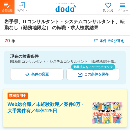
会員登録
ログイン
気になる
メニュー
岩手県、ITコンサルタント・システムコンサルタント、転
勤なし（勤務地限定）
の転職・求人検索結果
70
条件で並び替え
件
現在の検索条件
[職種]ITコンサルタント・システムコンサルタント [勤務地]岩手県 [こだわり条件ピックアップ]転勤なし（勤務地限定） [詳細条件](募集・採用情報)転勤なし（勤務地限定）
新着求人をいつでもチェック
条件の変更
この条件を保存
積極採用中
Web総合職／未経験歓迎／案件8万・
大手案件有／年休125日