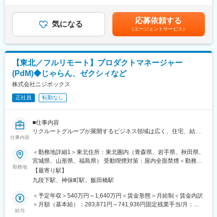
40代前半のメンバーが多い組織で、安定した雰囲気で仕事をして
・MAスペシャリスト
律手当を含む）＜昇給有無＞有＜残業手当＞有＜給与補足＞■賞与
います。
・Salesforceコンサルタント
実績：2回（過去実績：3ヶ月分）賃金はあくまでも目安の金額で
応募依頼する
気になる
・データマーケティング責任者
あり、選考を通じて上下する可能性があります。月給(月額)は固定
（エージェントサービス）
■当社について：
・テクニカルアーキテクト
手当を含めた表記です。
当社は新規事業の立ち上げを中心とした経営コンサルティングと
技術・コンサルの両軸でキャリアを拡張可能。
システムの受託開発・SES事業を展開する会社で、現在はプロジ
ェクトマネージャー1名・リーダー1名・メンバー3名の計5名の組
■企業魅力
【東北／フルリモート】プロダクトマネージャー
織を構築しています。
・Salesforce導入実績8,000件以上（国内トップクラス）
(PdM)◆じゃらん、ゼクシィなど
・東証上場・19期連続増収
■当社の魅力：
株式会社ニジボックス
・最難関資格CTA保有者国内No.1
「困った人を助けたい」という思いから新規事業の立ち上げを支
・クラウド市場（年平均20％成長）の中核企業
正社員
転勤なし
援する収益事業と宮城県塩釜市を舞台とする社会貢献事業を展開
中。戦略立案だけをお手伝いするのではなくお客様と一緒に汗を
変更の範囲：会社の定める業務
かき、共に成功を分かち合うようなご支援を実施。
■仕事内容
リクルートグループが展開するビジネス領域は広く、住宅、結
■当社の特徴：
仕事内容
婚、飲食や旅行などのライフスタイル、人材等、ひとの人生に寄
当社代表は東京で12年間のソフトウェア会社勤務を経て、故郷の
り添う形で多岐に渡るサービスを提供しており、ニジボックスは
＜勤務地詳細1＞東北住所：東北圏内（青森県、岩手県、秋田県、
宮城県に戻ってきました。
グループの一員として、SUUMOやゼクシィ、ホットペッパー、
宮城県、山形県、福島県） 受動喫煙対策：屋内全面禁煙＜勤務地
ビジネス開発を通じて自社が得たノウハウや知見を地域に還元し
じゃらん、リクナビなどの国内最大級のメディアの開発ディレク
勤務地
詳細2＞本社住所：東京都千代田区九段北1丁目14-6 九段坂上KS
ていくfunakuの取組みは、スタートアップとも地方創生とも違っ
【最寄り駅】
ションに従事する、開発ディレクターを募集しています。
ビル 南棟4階勤務地最寄駅：東京メトロ東西線半蔵門線／九段下
た新しい枠組みとなっていくと考えています。
九段下駅、神保町駅、飯田橋駅
駅受動喫煙対策：屋内全面禁煙変更の範囲：会社の定める事業所
前期は塩釜市を知るためにデスクトップリサーチとフィールドワ
■業務詳細
（リモートワーク含む）
＜予定年収＞540万円～1,640万円＜賃金形態＞月給制＜賃金内訳
ークを繰り返し実施。
リクルートグループのプロダクト開発ディレクションをお任せい
＞月額（基本給）：283,871円～741,936円固定残業手当/月：
今期はフィールドワークや当事者へのヒアリングを通じて、地域
たします。
給与
82,796円～216,398円（固定残業時間35時間0分/月）超過した時
の課題の内在化にチャレンジしました。現在は塩釜市の不のメカ