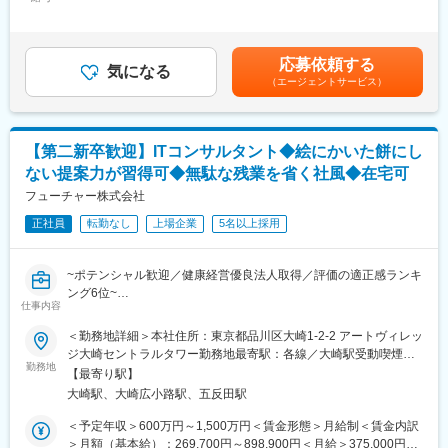
447,000円＜昇給有無＞有＜残業手当＞有＜給与補足＞■昇給：年
→加盟店への売上入金遅延などの影響を防ぐ
メントに必要なQCDの要素をすべて統合管理できるERPパッケー
1回（4月）■賞与：年2回（6・12月）※インセンティブ制度有り■
＜対応＞
ジです。
賞与実績：基本給の4.３ヵ月（過去実績）賃金はあくまでも目安
・金融機関や通信回線ベンダーなどの社外関係者、および社内の
220社以上の導入実績があります。
の金額であり、選考を通じて上下する可能性があります。月給(月
開発・運用チームと連携
応募依頼する
気になる
額)は固定手当を含めた表記です。
・現行仕様と新仕様の差分整理、移行計画の策定、業務運用フロ
（エージェントサービス）
■業務概要
ーの変更整理を主導
お客様の要件に合わせ導入と初期設定から運用のコンサルティン
・結果、サービス稼働中における難易度の高い切り替えを無事に
グをお任せいたします。
完遂
出張については担当プロジェクトにもよりますが2～3か月に1回
【第二新卒歓迎】ITコンサルタント◆絵にかいた餅にし
程度の日帰り出張がございます。
■働き方
ない提案力が習得可◆無駄な残業を省く社風◆在宅可
・兼業（副業）OK
＜具体的な業務内容＞
フューチャー株式会社
・土日や祝日にプラスして、個人で設定できる「フレキシブル休
『OBPM Neo』を導入するお客様に対して、機能説明、マスタ設
日」があります（2024年度は14日間。日数は年度によって前後し
正社員
転勤なし
上場企業
5名以上採用
定、マニュアル・ルール作成の支援、データ移行といった「導入
ます）
支援サービス」を担当していただきます 。
・妊娠から復職後、子供の小学校卒業まで柔軟に使える「出産育
ヒアリングを行い、問題解決、効率的な業務改善提案、会計処理
児休暇」や時短勤務の選択等、育児と仕事の両立支援をする制度
~ポテンシャル歓迎／健康経営優良法人取得／評価の適正感ランキ
に関するアドバイスなど、お客様を成功に導くためのコンサルテ
があります。また、産前産後休暇、育児休職は法に則った取得が
ング6位~
ィングサービスを提供していただきます。
仕事内容
可能です
●生成AIの業務活用でWLBを実現／働きやすいITコンサルタントで
導入後も継続的に関わり、お客様が安定的に稼働できているか、
す
＜勤務地詳細＞本社住所：東京都品川区大崎1-2-2 アートヴィレッ
追加の支援が必要ないかなどを確認し、広く、深く、長く支援し
変更の範囲：無
●課題特定から開発・運用保守まで一貫支援！「無いものは作る」
ジ大崎セントラルタワー勤務地最寄駅：各線／大崎駅受動喫煙対
ていただきます。
をモットーに顧客課題にとことん寄り添う！
勤務地
策：屋内全面禁煙
【最寄り駅】
●明瞭評価の一貫として全社員の頑張りをアピールするプレゼンの
※勤怠、給与、経費、購買、会計など、多くのシステムと連携する
大崎駅、大崎広小路駅、五反田駅
場あり
OBPM Neoに関わることで、全体的な業務効率化の提案ができる
●在宅、中抜けなど業務に応じてフレキシブルかつ効率的に働く文
＜予定年収＞600万円～1,500万円＜賃金形態＞月給制＜賃金内訳
点が魅力です
化
＞月額（基本給）：269,700円～898,900円＜月給＞375,000円～
※導入支援サービスは基本的に短期間（3～6か月程度）であるた