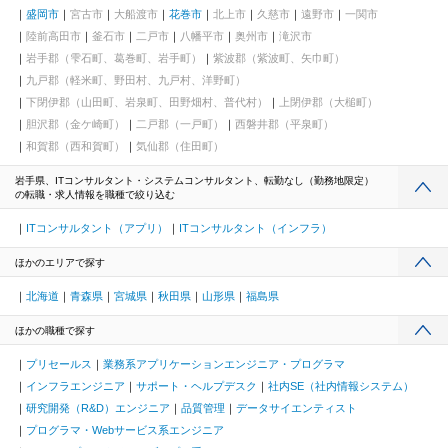
盛岡市
宮古市
大船渡市
花巻市
北上市
久慈市
遠野市
一関市
陸前高田市
釜石市
二戸市
八幡平市
奥州市
滝沢市
岩手郡（雫石町、葛巻町、岩手町）
紫波郡（紫波町、矢巾町）
九戸郡（軽米町、野田村、九戸村、洋野町）
下閉伊郡（山田町、岩泉町、田野畑村、普代村）
上閉伊郡（大槌町）
胆沢郡（金ケ崎町）
二戸郡（一戸町）
西磐井郡（平泉町）
和賀郡（西和賀町）
気仙郡（住田町）
岩手県、ITコンサルタント・システムコンサルタント、転勤なし（勤務地限定）
の転職・求人情報を職種で絞り込む
ITコンサルタント（アプリ）
ITコンサルタント（インフラ）
ほかのエリアで探す
北海道
青森県
宮城県
秋田県
山形県
福島県
ほかの職種で探す
プリセールス
業務系アプリケーションエンジニア・プログラマ
インフラエンジニア
サポート・ヘルプデスク
社内SE（社内情報システム）
研究開発（R&D）エンジニア
品質管理
データサイエンティスト
プログラマ・Webサービス系エンジニア