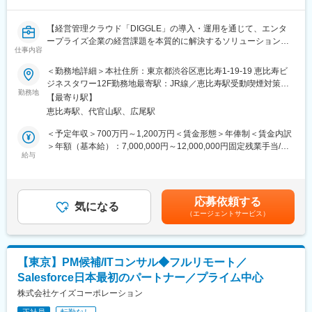
<入社後の流れ>
ご経験に応じて導入支援・運用設計などから参画いただき、キャ
【経営管理クラウド「DIGGLE」の導入・運用を通じて、エンタ
ッチアップ後はプロジェクトリードや顧客提案を担っていただき
ープライズ企業の経営課題を本質的に解決するソリューションコ
ます。将来的にはアーキテクト、PM、技術発信など多様なキャリ
仕事内容
ンサルタント職です】
アパスが可能です。
＜勤務地詳細＞本社住所：東京都渋谷区恵比寿1-19-19 恵比寿ビ
■業務概要
■サービス・技術領域について
ジネスタワー12F勤務地最寄駅：JR線／恵比寿駅受動喫煙対策：
当社が開発・提供する経営管理SaaS「DIGGLE」を活用し、エン
勤務地
・Google Workspace（コラボレーション、セキュリティ、管理設
屋内喫煙可能場所あり変更の範囲：無
【最寄り駅】
タープライズ企業を中心とした顧客に対して、経営管理領域の課
計）
恵比寿駅、代官山駅、広尾駅
題解決と業務高度化を支援していただきます。フィールドセール
・Google Cloud（連携・インフラ領域）
スと連携し、経営管理体制の刷新や業務プロセス改善を主導し、
・ゼロトラスト、ID管理、業務自動化（GAS等）
＜予定年収＞700万円～1,200万円＜賃金形態＞年俸制＜賃金内訳
顧客の事業成長を後押しする役割です。
G-genはGoogle Cloudプレミアパートナーであり、Googleと直接
＞年額（基本給）：7,000,000円～12,000,000円固定残業手当/
給与
連携した最先端プロジェクトに携わる機会があります。
月：110,000円～190,000円（固定残業時間30時間0分/月）超過し
■業務詳細
た時間外労働の残業手当は追加支給＜月額＞693,333円～
「プロダクトの枠を超え、経営管理の未来をデザインする」
■本ポジションの魅力
1,190,000円（12分割）（一律手当を含む）＜昇給有無＞有＜残
本ポジションは、フィールドセールスと連携し、エンタープライ
・Google最高位パートナーとして最先端技術案件に参画可能
業手当＞有＜給与補足＞※ご経験・スキルを考慮して決定いたしま
応募依頼する
ズ企業の経営管理課題を解決へと導くコンサルタント集団です。
気になる
・顧客課題に深く入り込む「コンサル×エンジニア」経験を獲得
す。賃金はあくまでも目安の金額であり、選考を通じて上下する
（エージェントサービス）
単なるプロダクト機能紹介に留まらず、顧客の経営・事業ニーズ
・上流（構想／設計）から実装まで一気通貫で関われる
可能性があります。月給(月額)は固定手当を含めた表記です。
に基づいた業務フローの再構築や高度化に向けたコンサルティン
・フルリモート×フルフレックスで高い生産性を実現
グを主導いただきます。
・クラウド／データ／AI／セキュリティへ横断的にスキル拡張可
能
【東京】PM候補/ITコンサル◆フルリモート／
・課題抽出と戦略策定： 顧客ヒアリングを通じて潜在課題を特定
Salesforce日本最初のパートナー／プライム中心
し、将来を見据えたシステム化・業務改革案を立案。
変更の範囲：会社の定める業務
・ソリューション提案： 個別提案書の作成および、顧客の運用に
株式会社ケイズコーポレーション
即したカスタマイズデモの実施。
正社員
転勤なし