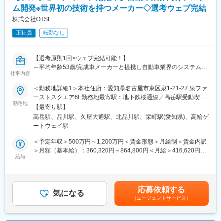
とに、熱源・空調・照明等のエネルギーロスと点検工数の実態を
変更の範囲：会社の定める業務
ム開発※世界初の技術を持つメーカー◇選考ウェブ完結
可視化
◇省エネ施策の企画・提案： 削減目標から逆算した施策の設計、
株式会社OTSL
投資対効果（ROI）の提示
正社員
転勤なし
◇新規・深耕チャネル開拓： ビルオーナー、FM企業、サブコン、
エネルギーサービス事業者とのリレーションを構築し、共同提案
案件を創出
【選考原則1回×ウェブ完結可能！】
◇クロージング・交渉： 複雑な商流（FM会社経由・施主直など）
～平均年齢53歳/完成車メーカーと提携し自動車業界のシステム開
を整理し、見積提示、契約条件の交渉、および受注までのプロセ
仕事内容
発をリードするエンジニア集団/前職のご経験をいかし、自動車の
ス管理を主導
システム変革に貢献～
＜勤務地詳細1＞本社住所：愛知県名古屋市東区泉1-21-27 泉ファ
◇パートナーシップ推進： 大手FM・サブコンの営業・技術部門と
ーストスクエア6F勤務地最寄駅：地下鉄桜通線／高岳駅受動喫煙
連携し、自社プロダクトを組み込んだ共同提案スキームの構築
【当社概要/魅力】
勤務地
対策：屋内全面禁煙＜勤務地詳細2＞東京オフィス住所：東京都港
◇マーケット・フィードバック： ユーザーの声をもとに、次世代
【最寄り駅】
～世界初の技術を数多く搭載するソフトウェアメーカー／自動運
区港南2-4-15 品川KS ビル7F勤務地最寄駅：各線／品川駅受動喫
の点検自動化機能や省エネプロダクトの開発・改善を社内の開発
高岳駅、品川駅、久屋大通駅、北品川駅、栄町駅(愛知県)、高輪ゲ
転の普及に伴い成長が見込める業界です～
煙対策：敷地内喫煙可能場所あり変更の範囲：会社の定める事業
チームへ提案
ートウェイ駅
自動運転/MaaS（Mobile as a Service）の安全安心信頼を保証
所（リモートワーク含む）
する知恵とそのデジタル化を進める技術リーディングカンパニー
＜予定年収＞500万円～1,200万円＜賃金形態＞月給制＜賃金内訳
を目指し、プロセス事業/システム事業/デジタツイン事業の3セグ
＞月額（基本給）：360,320円～864,800円＜月給＞416,620円～
メントにより、お客様の課題解決に向けたソリューションを提供
給与
999,925円（一律手当を含む）＜昇給有無＞有＜残業手当＞有＜
しています。
給与補足＞専門業務型裁量労働制（1日9時間）固定残業手当は1
最新の技術を身に着けていきながら、顧客へ問題解決の提案をし
時間/日分で計算しますので、月の営業日数により変動いたしま
変更の範囲：会社の定める業務
ていきます。仕様書に沿って開発をするのではなく、「顧客の価
す。上記は月20営業日の場合の想定金額となります。賃金はあく
応募依頼する
値」を考え、顧客へ構想や仕様を提案していく会社です。前例の
気になる
までも目安の金額であり、選考を通じて上下する可能性がありま
（エージェントサービス）
無い、非常に高い要求に応えていくため、実現できた際の達成感
す。月給(月額)は固定手当を含めた表記です。
が大きい仕事です。