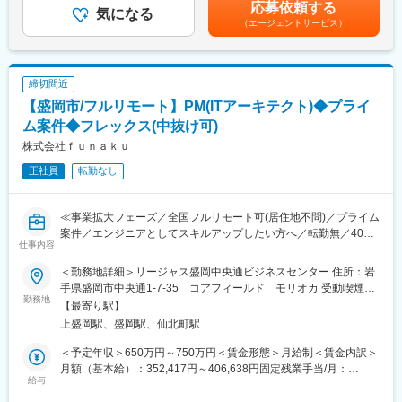
給与補足＞※経験により考慮いたします※上記年俸額を12で割った
応募依頼する
Marketing CloudやAccount Engagementなどのツール導入・運用
能。クラウドERPやグローバル案件など、挑戦の幅も広がりま
気になる
金額が月額支給金額となります。※上記年俸金額の中に月30時間
（エージェントサービス）
に加え、Data CloudやAgentforceといった最新ソリューションも
す。
分の残業代が含まれています（月30時間を越える時間外労働を行
活用し、顧客のデータマーケティングを推進します。
った場合は、時間外勤務手当を追加で全額支給します）※年間全社
具体的には以下の業務を担います。
■企業魅力
業績目標を超えた場合は決算賞与の支給あり賃金はあくまでも目
・MAツール導入／運用支援
2006年設立以来、クラウドに特化した事業で19期連続増収を達成
安の金額であり、選考を通じて上下する可能性があります。月給
締切間近
・キャンペーン／シナリオ設計、スコアリング設計
Salesforce導入実績は国内トップクラスで、AWSやAzureなどマ
(月額)は固定手当を含めた表記です。
【盛岡市/フルリモート】PM(ITアーキテクト)◆プライ
・リードナーチャリング施策の企画・改善
ルチクラウドにも対応。東証プライム上場企業として安定性と成
・データ分析・レポート作成・施策改善提案
ム案件◆フレックス(中抜け可)
長性を兼ね備え、グローバル展開や量子コンピューター分野への
・営業／マーケ部門との折衝・課題整理
取り組みも進行中です。
株式会社ｆｕｎａｋｕ
エンジニアリング要素（設定・実装）とコンサルティング要素の
正社員
転勤なし
両方を担うハイブリッドポジションです。
■業務の魅力
≪事業拡大フェーズ／全国フルリモート可(居住地不問)／プライム
・マーケ×IT×データ分析を横断したスキル習得が可能
案件／エンジニアとしてスキルアップしたい方へ／転勤無／40代
・導入だけでなく効果検証・改善まで一貫して携われる
仕事内容
活躍中／年間休日120日(土日祝休み)≫
・顧客の事業成果に直結する提案ができる
・Salesforce最先端領域（AI・データ統合）を扱える
＜勤務地詳細＞リージャス盛岡中央通ビジネスセンター 住所：岩
■業務内容：
手県盛岡市中央通1-7-35 コアフィールド モリオカ 受動喫煙対
受託開発事業を拡大するために開発メンバーを増員する予定であ
勤務地
■働く環境・特徴
策：屋内全面禁煙変更の範囲：会社の定める事業所（リモートワ
【最寄り駅】
り、入社当初はSESで稼働をいただきますが、その後は受託開発
・エンドユーザー直取引／最上流から参画
ーク含む）
上盛岡駅、盛岡駅、仙北町駅
のメンバーとして稼働いただく予定となっています。将来的には
・自社内開発中心（客先常駐ほぼなし）
コンサルティング事業とシステム開発事業を融合させて、より難
・全国拠点あり（フルリモートではないが在宅制度あり）
＜予定年収＞650万円～750万円＜賃金形態＞月給制＜賃金内訳＞
易度の高い課題解決にチャレンジしていきたいと考えています。
・資格取得支援、社内勉強会あり
月額（基本給）：352,417円～406,638円固定残業手当/月：
給与
80,917円～93,362円（固定残業時間30時間0分/月）超過した時間
■組織情報：
■キャリアパス
外労働の残業手当は追加支給＜月給＞433,334円～500,000円（一