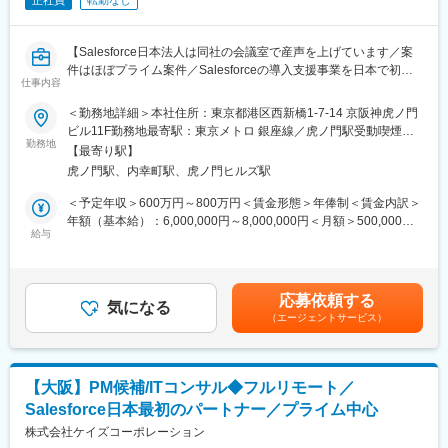
・業務高度化コンサルティング： プロダクト利用の有無に関わら
ず、経営管理の業務フロー整理やプロセス改善のアドバイザリー
を実施。
【Salesforce日本法人は同社の会議室で産声を上げています／案
・コンサル特化： クロージング等の営業活動はFSが担当するた
件はほぼプライム案件／Salesforceの導入支援事業を日本で初め
め、ソリューション構築と業務支援に専念できる環境です。
仕事内容
て展開、国内トップクラスの導入実績を持つ企業／国内600社の
中でトップ20社のみが選出されるコアパートナーとして日本の
＜勤務地詳細＞本社住所：東京都港区西新橋1-7-14 京阪神虎ノ門
■挑戦いただきたいこと
Salesforce普及を牽引】
ビル11F勤務地最寄駅：東京メトロ 銀座線／虎ノ門駅受動喫煙対
・受注率の改善やエンタープライズ企業向けのより踏み込んだ提
勤務地
策：屋内全面禁煙変更の範囲：会社の定める事業所（リモートワ
案などDIGGLEというプロダクトをさらに世の中に広め、より多
【最寄り駅】
■仕事内容
ーク含む）
くの企業をご支援していくために、事業全体としてまだまだやり
虎ノ門駅、内幸町駅、虎ノ門ヒルズ駅
『Salesforce』の顧客提案から導入まで一連の業務をご担当頂き
たいこと・アップデートできるところはたくさんあります。
ます。顧客の業務改善をsalesforceを通して実現、ビジネスとプロ
＜予定年収＞600万円～800万円＜賃金形態＞年俸制＜賃金内訳＞
・特にDIGGLEのソリューションコンサルタントの勝ちパターン
ダクトを上流から設計/マネージする市場価値の高いポジションで
年額（基本給）：6,000,000円～8,000,000円＜月額＞500,000円
を言語化・仕組化し、一緒に作っていただきたいです。
す。
給与
～666,666円（12分割）＜昇給有無＞有＜残業手当＞有＜給与補
足＞■賞与実績：営業インセンティブ有（年4回）■昇給：年2回(1
■組織について
■当社の魅力
月・7月)賃金はあくまでも目安の金額であり、選考を通じて上下
VP of Sales直下のコンサルタント組織として、チームの立ち上げ
SalesforceJapan社日本法人設立当初より、導入支援サービスを展
する可能性があります。月給(月額)は固定手当を含めた表記です。
から実行までを担っていただきます。チームメンバーのバックグ
応募依頼する
開。蓄積したノウハウの多さクオリティの高さから社員バイネー
気になる
ラウンドは、大手企業の事業企画、管理会計業務構築、コンサル
（エージェントサービス）
ムで指名が来ることもしばしば。社員の約8割がSalesforceの資格
ファーム出身者など、コンサルティングワーク経験者で構成され
を保有し、導入実績・資格保有率共に業界トップクラスの企業。
ています。
■社風
変更の範囲：会社の定める業務
【大阪】PM候補/ITコンサル◆フルリモート／
社員の声を元にインセンティブ制度を作る等、現場の意見を大事
Salesforce日本最初のパートナー／プライム中心
にする社風。安心して長く働ける会社をお探しの方にピッタリで
す。
株式会社ケイズコーポレーション
◎例1「新しい事業の立ち上げだから負荷が大きい。頑張った分を