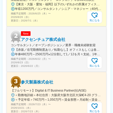
【東京・大阪・愛知・福岡】以下のいずれかの所属オフィスもしくは各エリアのプロジェクト先 所属オフィス：■赤坂インターシティ■関西オフィス■アクセンチュア・アドバンスト・テクノロジーセンター名古屋■福岡オフィス※詳細は勤務地一覧よりご覧いただけます。※所属オフィスを問わずプロジェクトにより、国内出張、海外出張の可能性があります【魅力ポイント│世界の知恵を活用】世界中のベストプラクティスがデータベースに集約されており、数多くの事例や社員の知恵を活用できます。日本では前例のない案件でも、世界各国の社員からオンライン・オフライン（海外出張）問わず、気軽にアドバイスを受けることができます。★ この求人のPOINT ★￣￣V￣￣￣￣￣￣￣￣￣＃世界約78万人規模の大手基盤で安定性◎若手から裁量大きく挑戦・成長できる環境＃土日祝休／連続5日以上の休暇取得も可能！／フルフレックス（コアタイムなし）＃コンサル・IT未経験者向けの手厚い研修◎／メンター制度もあるため安心してチャレンジOK！
変更の範囲：会社の定める業務
年収1200万円／コンサルタント／シニア・マネジャー（40代） 年収1000万円／テクノロジーアーキテクト（30代）
掲載予定期間：
2026/6/25（木）
〜
2026/8/26（水）
気になる
更新日：
2026/7/1（水）
New
アクセンチュア株式会社
コンサルタント／オープンポジション／業界・職種未経験歓迎
【赤坂／在宅勤務制度あり／転勤なし】オフィスもしくは各エリアのプロジェクト先オフィス：【赤坂インターシティAIR】東京都港区赤坂1-8-1 赤坂インターシティAIR ※プロジェクトにより、国内出張、海外出張の可能性があります変更の範囲：会社の定める事業所（リモートワーク含む）
年俸480万円～2500万円※12分割して1／12を月々支給。1年に1度業績賞与を支給（12月）。※残業代は別途付与します。※経験・スキルを考慮の上、当社規定により優遇します。
掲載予定期間：
2026/6/22（月）
〜
2026/8/23（日）
気になる
更新日：
2026/6/22（月）
参天製薬株式会社
【フルリモート】Digital & IT Business Partner(社内SE)
＜勤務地詳細＞本社住所：大阪府大阪市北区大深町4-20 グランフロント大阪タワーA25F勤務地最寄駅：JR各線／大阪駅受動喫煙対策：屋内全面禁煙変更の範囲：会社の定める事業所（リモートワーク含む）
＜予定年収＞740万円～1,050万円＜賃金形態＞月給制＜賃金内訳＞月額（基本給）：540,000円～770,000円＜月給＞540,000円～770,000円＜昇給有無＞有＜残業手当＞有＜給与補足＞※経験・能力等を考慮の上、当社規定により決定します。■賞与：年1回支給■基本給改定：年1回（4月）賃金はあくまでも目安の金額であり、選考を通じて上下する可能性があります。月給(月額)は固定手当を含めた表記です。
掲載予定期間：
2026/7/23（木）
〜
2026/10/21（水）
気になる
更新日：
2026/7/23（木）