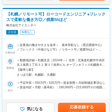
客の喜ぶ顔を間近で感じることができます！
500万円／経験5年／SE／27歳 年収650万円／経験9年／PL／32
常にキャッチアップしています。
・顧客と近い距離で仕事ができるので、技術力だけでなく折衝力
歳 年収850万円／経験16年／PM／38歳賃金はあくまでも目安の
・当社は受託開発（SI）中心ではありますが、自社サービスの開
も身に付きます。
金額であり、選考を通じて上下する可能性があります。月給(月額)
発も行っており、マリンテック事業も行っています。
【札幌／リモート可】ローコードエンジニア ※フレック
・高い営業力を誇り、エンジニアの希望に即した案件を受注でき
は固定手当を含めた表記です。
・引き続き自社サービス開発も進めるため、新規サービス開発を
スで柔軟な働き方◎／残業5hほど
ています。そのためエンタープライズ案件なども含め、豊富な案
行いたい方は歓迎いたします！
件を取り揃えています！
株式会社アイエンター
・社員のスキルアップ支援に力を入れています！資格取得補助・
変更の範囲：本文参照
正社員
転勤なし
手当の支給はもちろん、案件やお任せする業務も調整しながら、
スキルを身に着けられます！
～従業員の働きやすさを追求～ 基本常駐なし（受託開発中心）
■抜群の働きやすさ・柔軟な働き方が可能！
／フレックス（中抜けなど可）／リモート可／残業5hほど～
・リモート／フレックス可 ※1日の最低勤務時間：4時間
仕事内容
子どもの送り迎えで中抜けする方もおり、柔軟な働き方が可能！
■仕事内容
＜勤務地詳細＞札幌支店（2024年～）住所：北海道札幌市中央区
・残業：平均5h程度
・RPAにより顧客業務の効率化を行うための要件定義、開発、導
北２条西２丁目３２ 第３７桂和ビル オープンオフィス札幌南６階
ユニット単位・全社で残業時間が可視化されており、全員で残業
入支援、顧客対応をお任せいたします！
勤務地
受動喫煙対策：屋内全面禁煙変更の範囲：会社の定める事業所
を削減するよう取り組んでいます。また残業30hを超える場合、
【最寄り駅】
・要件定義～導入支援、運用まで一連の業務をお任せいたしま
上長に通知するシステムとなっており、残業削減をフォローして
さっぽろ駅、札幌駅、大通駅
す！
います。
・現在RPA支援だけでなく、ノーコード、ローコードを利用して
＜予定年収＞350万円～520万円＜賃金形態＞月給制補足事項なし
・ノー残業デー：毎週(水)全社で18時退社をしています！
お客様の支援幅拡大中！多種多様な顧客との取引多数！
＜賃金内訳＞月額（基本給）：190,000円～215,000円その他固定
・月1日ペースで有給取得を奨励。経営層も長期休暇を取得するな
・基本常駐なし
給与
手当/月：35,000円～129,000円固定残業手当/月：36,000円～
ど、柔軟な働き方が可能！
※多い月で月2～3回出張をお願いする場合がございます。出張以
54,000円（固定残業時間20時間0分/月）超過した時間外労働の残
外の日は基本的にリモートワークが可能です。
業手当は追加支給＜月給＞261,000円～398,000円（一律手当を含
■当社の特徴
む）＜昇給有無＞有＜残業手当＞有＜給与補足＞※給与詳細は経
・生成AI（chatGPT、GitHub Copilot、Cursor）を業務で活用でき
応募依頼する
■働く魅力
気になる
験・能力・前給を考慮の上、決定します。■昇格：年1回（7月）■
るので、効率化を追求した働き方が可能！最新技術やサービスを
（エージェントサービス）