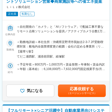
ントソリューション営業◆商業施設等への省エネ提案
用）
・最新AWS情報の定期共有（月1回程度）
ＬｉＬｚ株式会社
・お客様作業内容のレビューおよび改善アドバイス
正社員
転勤なし
・運用効率化・コスト削減・セキュリティ強化に関する提案
・月次ミーティングを通じた環境最適化アドバイス
・障害発生時のAWSとの技術的な仲介・調査支援
＜自社開発の「カメラ」と「AIソフトウェア」で配線工事不要な
※案件は2～3名体制で担当し、複数案件を並行してご対応いただ
リモート点検ソリューションを提供／アクティブカメラ台数1万台
くケースが多いです。
仕事内容
（2025年12月末時点）＞
※提案のみで完結せず、実行・改善まで深く関与できる点が特徴で
＜勤務地詳細＞本社住所：沖縄県宜野湾市我如古2-3-7 2F受動喫
す。
■業務概要
煙対策：敷地内全面禁煙変更の範囲：会社の定める事業所（リモ
<入社後の流れ>
商業施設・オフィスビル・病院などの建物を対象に、エネルギー
勤務地
ートワーク含む）
ご経験に応じて、専門部署でのトレーニング（約3か月）または
【最寄り駅】
消費の最適化（省エネ）を実現するソリューションを提案してい
OJTからスタート。その後はPM・PL・プリセールス・コンサルタ
てだこ浦西駅、浦添前田駅、経塚駅
ただきます。
ントとして既存案件に参画し、段階的に役割範囲を広げていただ
BEMSを導入しても、古いアナログ計器や電源を引けない設備は
＜予定年収＞800万円～1,000万円＜賃金形態＞年俸制＜賃金内訳
きます。
計装が届かず、エネルギーの実態が見えないまま残されていま
＞年額（基本給）：6,108,000円～7,632,000円固定残業手当/月：
す。当社は、電源工事の要らないIoTカメラとAIによる「点検のリ
給与
158,400円～197,960円（固定残業時間40時間0分/月）超過した時
■配属組織
モート化・自動化」で、そうした“BEMSでは見えなかった設備”を
間外労働の残業手当は追加支給＜月額＞667,400円～833,960円
クロスインダストリー第1本部
後付けで可視化し、そのデータをもとに実効性のある省エネ施策
（12分割）（一律手当を含む）＜昇給有無＞有＜残業手当＞有賃
・部長：1名
までワンストップで実現します。
金はあくまでも目安の金額であり、選考を通じて上下する可能性
・課長：9名（営業課2、技術課7）
応募依頼する
深刻な人手不足とカーボンニュートラルという施設管理業界が直
気になる
があります。月給(月額)は固定手当を含めた表記です。
・課員：約120名
（エージェントサービス）
面する2大課題を、同時に解決いたします。
営業課と技術課が一体となった事業部体制で、新卒～ベテランま
で幅広い層が在籍。年次に関係なく、適性と希望に応じPM／PL
■業務詳細
を担っています。
◇エネルギー診断・課題特定： 現地調査や既存の計測データをも
【フルリモート×シニア活躍中】自動車業界向けシステ