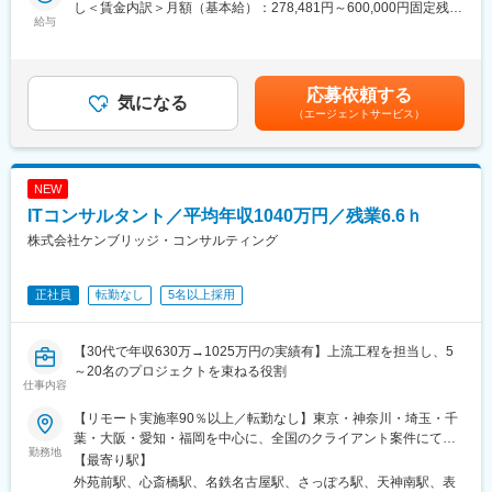
し＜賃金内訳＞月額（基本給）：278,481円～600,000円固定残業
■業務内容：
給与
手当/月：114,410円～200,000円（固定残業時間50時間0分/月）
■アサイン方法・キャリアパス：
・業務アプリケーションを導入するため、クライアントとの業務
超過した時間外労働の残業手当は追加支給＜月給＞392,891円～
入社直後に担当するプロジェクトの業界は内定時に決定しており
システム要件の定義、Fit&Gap分析、データ・画面・機能の基本設
800,000円（一律手当を含む）＜昇給有無＞有＜残業手当＞有＜
ますが、その後のプロジェクトは複数プロジェクトの担当者と面
計、開発・Configuration、各種テストの計画・実行、システムデ
給与補足＞※経験、能力、前職給与等を踏まえて決定し、詳細は面
談し、ご自身で選んでいただきます。
応募依頼する
ータ業務移行の計画・実行、デプロイ・導入、保守サポートの全
気になる
談の上、同法人規定により決定します。■昇給：年1回（10月）■
担当プロジェクト終了後、別業界のプロジェクトを選ぶこともで
（エージェントサービス）
工程もしくは、一部の工程
賞与：年１回賃金はあくまでも目安の金額であり、選考を通じて
きるので、ご自身の目的に合わせてキャリア形成を行うことがで
上下する可能性があります。月給(月額)は固定手当を含めた表記で
きます。
■募集ポジション：
す。
◎ソリューション系エンジニア
■働き方
NEW
・Webアプリエンジニア
・平均残業月30h
ITコンサルタント／平均年収1040万円／残業6.6ｈ
・ローコード／ノーコード開発エンジニア
└無駄なレビューを省き効率的に業務を実施。
・クラウド基盤（Azure等主要PaaS／SaaS基盤エンジニア）
株式会社ケンブリッジ・コンサルティング
・リモート主体で必要に応じて出社する体制
・MicrosoftDynamics等CRM関連ソリューションエンジニア
・自身の裁量で働ける環境
・SFA、MarketingSolution、CustomerService／Portal、データ／
正社員
転勤なし
5名以上採用
API連携エンジニア
■その他
・エマージングテクノロジーエンジニア
会社紹介資料
・プロジェクトマネージャー
https://speakerdeck.com/futurerecruit/hui-she-shao-jie-zi-liao
【30代で年収630万→1025万円の実績有】上流工程を担当し、5
◎業界系ITエンジニア
～20名のプロジェクトを束ねる役割
・金融（銀行・証券・保険）、製造、通信、流通、医薬・ライフ
仕事内容
サイエンス等
【リモート実施率90％以上／転勤なし】東京・神奈川・埼玉・千
■強み
葉・大阪・愛知・福岡を中心に、全国のクライアント案件にて募
勤務地
企業戦略とテクノロジーの結び付きが深くなってきているため、
集案件はすべて選択制なので、「自分に合った働き方」を実現で
【最寄り駅】
テクノロジーの実装による戦略の実現が重要になってきていま
きます。また、リモートで働ける人材として必要なスキルを身に
外苑前駅、心斎橋駅、名鉄名古屋駅、さっぽろ駅、天神南駅、表