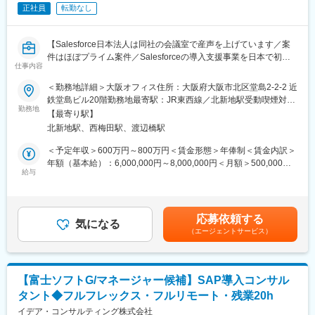
正社員
転勤なし
評価してほしい」⇒四半期ごとにインセンティブを導入
◎例2「長く働いているから還元してほしい」⇒勤続10年以上で
特典がつく事に（永年勤続手当（10万円）と記念品、特別休暇5
【Salesforce日本法人は同社の会議室で産声を上げています／案
日間）
件はほぼプライム案件／Salesforceの導入支援事業を日本で初め
※事前申告制により、勤務時間帯を変更することも可能。（例
仕事内容
て展開、国内トップクラスの導入実績を持つ企業／国内600社の
1)7:00～16:00 (例2)11:00～20:00」
中でトップ20社のみが選出されるコアパートナーとして、日本の
＜勤務地詳細＞大阪オフィス住所：大阪府大阪市北区堂島2-2-2 近
Salesforce普及を牽引】
鉄堂島ビル20階勤務地最寄駅：JR東西線／北新地駅受動喫煙対
■ポジションについて
勤務地
策：屋内全面禁煙変更の範囲：会社の定める事業所（リモートワ
PM候補としての採用ポジションです。同社のPMはシステムの企
【最寄り駅】
■仕事内容
ーク含む）
画立案から遂行、完了までのPJTの責任者を指しています。（管
北新地駅、西梅田駅、渡辺橋駅
『Salesforce』の顧客提案から導入まで一連の業務をご担当頂き
理職）
ます。顧客の業務改善をsalesforceを通して実現、ビジネスとプロ
＜予定年収＞600万円～800万円＜賃金形態＞年俸制＜賃金内訳＞
ダクトを上流から設計/マネージする市場価値の高いポジションで
年額（基本給）：6,000,000円～8,000,000円＜月額＞500,000円
■特徴・魅力
す。
給与
～666,666円（12分割）＜昇給有無＞有＜残業手当＞有＜給与補
・Salesforce日本法人の立ち上げ時、日本法人の代表と同社の社
足＞■賞与実績：営業インセンティブ有（年4回）■昇給：年2回(1
長が大学時代の同窓だった縁もあり、Salesforce日本法人はケイ
■当社の魅力
月・7月)賃金はあくまでも目安の金額であり、選考を通じて上下
ズコーポレーション社の会議室を間借りしていました。そこか
SalesforceJapan社日本法人設立当初より、導入支援サービスを展
する可能性があります。月給(月額)は固定手当を含めた表記です。
ら、Salesforce社との長く深いお付き合いが開始。Salesforceの成
応募依頼する
開。蓄積したノウハウの多さクオリティの高さから社員バイネー
気になる
長に伴って同社も大きく事業拡大してきました。最初のパートナ
（エージェントサービス）
ムで指名が来ることもしばしば。社員の約8割がSalesforceの資格
ーという事もあり、Salesforceの導入事例は他の追随を許さない
を保有し、導入実績・資格保有率共に業界トップクラスの企業。
圧倒的な水準です。またSalesforce社からも顧客紹介を受ける事
も多くあり、独自の顧客獲得チャネルを有しています。
■社風
【富士ソフトG/マネージャー候補】SAP導入コンサル
社員の声を元にインセンティブ制度を作る等、現場の意見を大事
変更の範囲：会社の定める業務
タント◆フルフレックス・フルリモート・残業20h
にする社風。安心して長く働ける会社をお探しの方にピッタリで
す。
イデア・コンサルティング株式会社