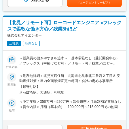
験・能力・前給を考慮の上、決定します。■昇格：年1回（7月）■
るので、効率化を追求した働き方が可能！最新技術やサービスを
（エージェントサービス）
・全国の自治体DX、働き方改革にダイレクトに携われるので、顧
昇給：年1回（7月）■決算賞与：年1回（6月）【年収例】 年収
常にキャッチアップしています。
客の喜ぶ顔を間近で感じることができます！
500万円／経験5年／SE／27歳 年収650万円／経験9年／PL／32
・当社は受託開発（SI）中心ではありますが、自社サービスの開
・顧客と近い距離で仕事ができるので、技術力だけでなく折衝力
歳 年収850万円／経験16年／PM／38歳賃金はあくまでも目安の
発も行っており、マリンテック事業も行っています。
も身に付きます。
金額であり、選考を通じて上下する可能性があります。月給(月額)
・引き続き自社サービス開発も進めるため、新規サービス開発を
【北見／リモート可】ローコードエンジニア ※フレック
・高い営業力を誇り、エンジニアの希望に即した案件を受注でき
は固定手当を含めた表記です。
行いたい方は歓迎いたします！
スで柔軟な働き方◎／残業5hほど
ています。そのためエンタープライズ案件なども含め、豊富な案
件を取り揃えています！
株式会社アイエンター
変更の範囲：会社の定める業務
・社員のスキルアップ支援に力を入れています！資格取得補助・
正社員
転勤なし
手当の支給はもちろん、案件やお任せする業務も調整しながら、
スキルを身に着けられます！
～従業員の働きやすさを追求～ 基本常駐なし（受託開発中心）
■抜群の働きやすさ・柔軟な働き方が可能！
／フレックス（中抜けなど可）／リモート可／残業5hほど～
・リモート／フレックス可 ※1日の最低勤務時間：4時間
仕事内容
子どもの送り迎えで中抜けする方もおり、柔軟な働き方が可能！
■仕事内容
＜勤務地詳細＞北見支店住所：北海道北見市北二条西２丁目８ 受
・残業：平均5h程度
・RPAにより顧客業務の効率化を行うための要件定義、開発、導
動喫煙対策：屋内全面禁煙変更の範囲：会社の定める事業所
ユニット単位・全社で残業時間が可視化されており、全員で残業
入支援、顧客対応をお任せいたします！
勤務地
を削減するよう取り組んでいます。また残業30hを超える場合、
【最寄り駅】
・要件定義～導入支援、運用まで一連の業務をお任せいたしま
上長に通知するシステムとなっており、残業削減をフォローして
さっぽろ駅、大通駅、札幌駅
す！
います。
・現在RPA支援だけでなく、ノーコード、ローコードを利用して
＜予定年収＞350万円～520万円＜賃金形態＞月給制補足事項なし
・ノー残業デー：毎週(水)全社で18時退社をしています！
お客様の支援幅拡大中！多種多様な顧客との取引多数！
＜賃金内訳＞月額（基本給）：190,000円～215,000円その他固定
・月1日ペースで有給取得を奨励。経営層も長期休暇を取得するな
・基本常駐なし
給与
手当/月：35,000円～129,000円固定残業手当/月：36,000円～
ど、柔軟な働き方が可能！
※多い月で月2～3回出張をお願いする場合がございます。出張以
54,000円（固定残業時間20時間0分/月）超過した時間外労働の残
外の日は基本的にリモートワークが可能です。
業手当は追加支給＜月給＞261,000円～398,000円（一律手当を含
■当社の特徴
む）＜昇給有無＞有＜残業手当＞有＜給与補足＞※給与詳細は経
・生成AI（chatGPT、GitHub Copilot、Cursor）を業務で活用でき