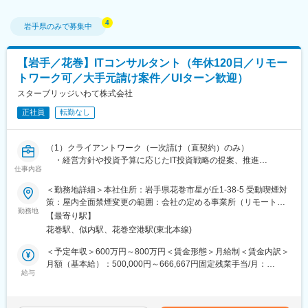
岩手県
のみで募集中
【岩手／花巻】ITコンサルタント（年休120日／リモー
トワーク可／大手元請け案件／UIターン歓迎）
スターブリッジいわて株式会社
正社員
転勤なし
（1）クライアントワーク（一次請け（直契約）のみ）
・経営方針や投資予算に応じたIT投資戦略の提案、推進
仕事内容
・経営課題や業務課題に対する改善提案、推進
・全プロジェクトのプロジェクトマネジメント
＜勤務地詳細＞本社住所：岩手県花巻市星が丘1-38-5 受動喫煙対
≪案件例≫
策：屋内全面禁煙変更の範囲：会社の定める事業所（リモートワ
・IoTやAI、数理最適化等を活用したスマートファクトリー
勤務地
ーク含む）
【最寄り駅】
化、岩手を代表する食品メーカーの生産管理システム構築、私立
花巻駅、似内駅、花巻空港駅(東北本線)
高校のDX戦略提案
岩手県内の企業様に対し、業務改善、DX推進、生産性向上などを
＜予定年収＞600万円～800万円＜賃金形態＞月給制＜賃金内訳＞
目的としたITコンサルティング・エンジニアリングを担当。全て
月額（基本給）：500,000円～666,667円固定残業手当/月：
の案件において当社がクライアントと直接契約を結び、各企業様
給与
117,914円～157,233円（固定残業時間40時間0分/月）超過した時
の案件によって顧問やCTO、コンサルタント、PM、テックリード
間外労働の残業手当は追加支給＜月給＞617,914円～823,900円
として参画し、全工程に携わります。
（一律手当を含む）＜昇給有無＞有＜残業手当＞有賃金はあくま