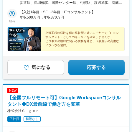
す。そのような目的を実現する EY のテクノロジーコンサルティ
つけられる環境が整っているため、経験を積むことで携われる案
参道駅、長堀橋駅、国際センター駅、札幌駅、渡辺通駅、堺筋本
ング・プロジェクトに参画しながら、お客様の変革を推進する、
件の幅も広がり、より柔軟な働き方を目指しやすくなります。※プ
町駅、近鉄名古屋駅、大通駅、薬院駅
やりがいのある仕事です。
ロジェクトは完全選択制です。※帰社日や日報はありません。【出
【入社1年目・SE→3年目・ITコンサルタント】
EY のグローバルネットワークが保有する最先端のソフトウェ
社される場合】■本社／東京都港区南青山3丁目1番36号青山丸竹
年収500万円→年収870万円
給与
ア、ツール、方法論、研修コンテンツの活用、および、グローバ
ビル6F■支社大阪・名古屋・札幌・福岡＜本社アクセス＞東京メ
ルのメンバーと協業することで、ノウハウ・知見を吸収でき、自
トロ銀座線「外苑前駅」より徒歩3分各線「表参道駅」より徒歩6
己成長を効果的に行うことができます。
分【受動喫煙対策】本社：有（オフィス内禁煙）プロジェクト
上流工程の経験を糧に経営層に近いレイヤーで「ITコン
サルタント」としてのキャリアを確立しませんか。
グローバル PJ への参画、戦略部門との協力体制、様々な業界知
先：各社規定に則る
ビジネスの根幹に関わる実務を通じ、代表直伝の高度な
識、付加価値の高い開発に取り組めます。組織の成長とメンバー
ノウハウを習得。
の成長が同期でき、組織規模もまだ小さく、一人一人が重要な戦
独自のキャリア設計で市場価値の高い汎用スキルと確か
力として位置付けられるためリーダーシップ能力が磨かれます
な実績を築けます。
変更の範囲：会社の定める業務
気になる
応募する
NEW
【全国フルリモート可】Google Workspaceコンサル
タント◆DX最前線で働き方を変革
株式会社Ｇ－ｇｅｎ
正社員
転勤なし