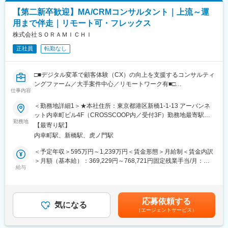
【シニア活躍中】
【第二新卒歓迎】MA/CRMコンサルタント｜上流～運
当社では平均年齢53歳、定年は65歳にて年収も定年まで担保され
用まで伴走｜リモート可・フレックス
る環境を整えております。
60代以上のメンバーも約20名程在籍しており、それぞれが前職に
株式会社ＳＯＲＡＭＩＣＨＩ
て身に着けた知見を活かし、プロジェクト推進にむけて第一線で
正社員
転勤なし
活躍いただいております。※また再雇用制度により70歳までの就
業も可能となります。
□■デジタル変革で顧客体験（CX）の向上を支援するコンサルティ
【業務具体例】
ングファーム／大手案件中心／リモートワーク有■□
◆機能安全・サイバーセキュリティ・システムエンジアリングの
仕事内容
コンサルタンシ/教育サービス
■概要：
＜勤務地詳細1＞★本社住所：東京都港区新橋1-1-13 アーバンネ
◆デジタルツイン技術研究開発/ソリューションの提供
当社はコンサル／システム／データ／広告を一気通貫で担い、企
ット内幸町ビル4F（CROSSCOOP内／受付3F）勤務地最寄駅：
◆次世代車載ネットワーク/仮想化・SDA/セキュリティ/アーキテ
業のCX（顧客体験）を高めるDX支援を行うファームです。今
勤務地
新橋駅受動喫煙対策：屋内全面禁煙＜勤務地詳細2＞フルリモート
クチャに関する研究開発
【最寄り駅】
回、MA/CRMコンサルタントを募集（第二新卒も歓迎）。
住所：フルリモートでの勤務となります。 受動喫煙対策：屋内全
◆次世代車載電子プラットフォームのアーキテクチャに関する研
内幸町駅、新橋駅、虎ノ門駅
上流の要件整理～導入・運用改善まで段階的に習得し、クライア
面禁煙変更の範囲：会社の定める事業所（リモートワーク含む）
究開発
ントの顧客接点強化に貢献します。
＜予定年収＞595万円～1,239万円＜賃金形態＞月給制＜賃金内訳
◆自動運転シミュレータとシミュレーションサービス
＞月額（基本給）：369,229円～768,721円固定残業手当/月：
◆Hypervisor・RTOS等のソフトウェア開発環境/ハードウェア開
■ミッション：
給与
88,757円～184,789円（固定残業時間30時間0分/月）超過した時
発環境の提供
MA（マーケティングオートメーション）やCRMの導入・活用を
間外労働の残業手当は追加支給＜月給＞457,986円～953,510円
◆遠隔分散リアルタイムOS/工程検査システム/自立搬送ロボット
通じて、クライアントの顧客接点強化・LTV最大化を支援してい
（一律手当を含む）＜昇給有無＞有＜残業手当＞有＜給与補足＞■
システムの研究開発
ただきます。
賞与：年2回（6月・12月）※会社業績および個人のパフォーマン
※一時的な業務都合により客先やオフィスでのご就業もございま
応募依頼する
戦略立案から要件定義、導入支援、運用改善まで一気通貫で携わ
気になる
スに連動して変動※年間で「月給総額1か月程度」を目安に支給
す。
（エージェントサービス）
り、クライアントの顧客戦略をリードする役割を担います。
（夏0.5か月／冬0.5か月）■査定：年2回賃金はあくまでも目安の
※最初は先輩・上司とペアになってプロジェクトを推進し、その後
金額であり、選考を通じて上下する可能性があります。月給(月額)
は独立してプロジェクトを運営いただきます。