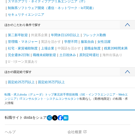
スマホアプリ・ネイティブアプリ系エンジニア（IT）
制御系ソフトウェア開発（通信・ネットワーク・IoT関連）
セキュリティエンジニア
ほかのこだわり条件で探す
第二新卒歓迎
外資系企業
年間休日120日以上
フレックス勤務
管理職・マネジャー
英語を活かす
学歴不問
服装自由
女性活躍
社宅・家賃補助制度
上場企業
中国語を活かす
退職金制度
残業20時間未満
完全週休2日制
職種未経験歓迎
土日祝休み
原則定時退社
海外出張あり
U・Iターン支援あり
ほかの固定給で探す
固定給25万円以上
固定給35万円以上
転職・求人doda（デューダ）トップ
東北
岩手県
技術職（SE・インフラエンジニア・Webエ
ンジニア）
ITコンサルタント・システムコンサルタント
転勤なし（勤務地限定）の転職・求
人情報
転職サイト dodaをシェア
ヘルプ
会社概要