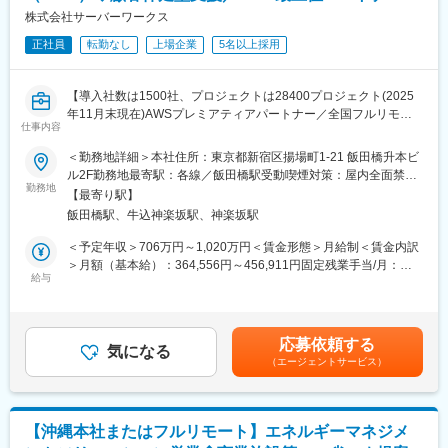
半年に1度、評価面談を通してキャリアアップを評価。スペシャリ
[自動化ツール]
株式会社サーバーワークス
スト制度の適用により、早期に昇給・昇格のチャンスがありま
・Ansible／Python／Terraform
す。
正社員
転勤なし
上場企業
5名以上採用
[自動化対象]
・AWS／MicrosoftAzure
・Cisco／Juniper／F5BIG-IP／APRESIA／PaloAlto
【導入社数は1500社、プロジェクトは28400プロジェクト(2025
年11月末現在)AWSプレミアティアパートナー／全国フルリモー
■魅力：
仕事内容
ト可／エンタープライズから成長企業まで支援するクラウドコン
・自社サービスに関連する業務のため裁量が大きく、意見が反映
サルタント】
＜勤務地詳細＞本社住所：東京都新宿区揚場町1-21 飯田橋升本ビ
しやすい環境です。
ル2F勤務地最寄駅：各線／飯田橋駅受動喫煙対策：屋内全面禁煙
加えてチャレンジを歓迎する社風のため、ご自身の動き次第で活
※こんな方にお薦め
勤務地
変更の範囲：会社の定める事業所（リモートワーク含む）
躍の幅を大きく広げていただくことが可能です。
【最寄り駅】
● AWSの提案・活用経験を、より上流かつ顧客密着型で発揮した
・案件を通して自動化に関する技術を学ぶことができ、市場に求
飯田橋駅、牛込神楽坂駅、神楽坂駅
い
められるエンジニアへ成長することができます。
● 設計・提案だけでなく、改善・運用まで一気通貫で価値提供し
＜予定年収＞706万円～1,020万円＜賃金形態＞月給制＜賃金内訳
・お客様の課題をヒアリングし技術で解決に導く「業務改善のス
たい
＞月額（基本給）：364,556円～456,911円固定残業手当/月：
ペシャリスト」を目指すことができ、またサービス利用者の声を
● 特定の製品売りではなく、中立的な立場で最適解を提示したい
給与
90,244円～130,017円（固定残業時間30時間0分/月）超過した時
直接聞くことも可能です。
● フルリモート環境でも裁量と責任ある仕事を任されたい
間外労働の残業手当は追加支給＜月給＞454,800円～586,928円
・本チームは弊社の注力事業の中心を担っており、エンジニアの
● エンタープライズ規模のクラウド活用に関わりたい
（一律手当を含む）＜昇給有無＞有＜残業手当＞有＜給与補足＞■
育成にも注力しています。エンジニアとして案件対応をするだけ
専門業務型裁量労働制の場合、残業30時間相当分の裁量労働手当
でなく、人材の育成にも関わることが可能です。
応募依頼する
■業務内容
気になる
を支給しております。みなし労働時間となるため、残業超過分の
・Interop2023にてAnsibleによる自動化を活用したゼロタッチプ
（エージェントサービス）
AWSを活用するお客様に対し、運用状況を継続的に把握しなが
割増支給はありません。■評価／賞与は年2回／行動(バリュー)評
ロビジョニング体験ブースを公開。
ら、課題解決・最適化を伴走型で支援いただきます。
価はグレード昇降格基準に、成果・貢献度(パフォーマンス)評価は
<具体的な業務>
グレード内の相対位置と賞与額の決定に活用。賃金はあくまでも
変更の範囲：本文参照
・お客様のAWSインフラ構成・利用状況の把握
目安の金額であり、選考を通じて上下する可能性があります。月
【沖縄本社またはフルリモート】エネルギーマネジメ
・AWS基本サービスのレクチャー（Black Belt等公式資料を活
給(月額)は固定手当を含めた表記です。