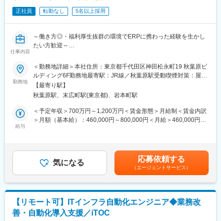
◎例1「新しい事業の立ち上げだから負荷が大きい。頑張った分を
正社員
転勤なし
5名以上採用
評価してほしい」⇒四半期ごとにインセンティブを導入
◎例2「長く働いているから還元してほしい」⇒勤続10年以上で
特典がつく事に（永年勤続手当（10万円）と記念品、特別休暇5
～働き方◎・福利厚生抜群の環境でERPに携わった経験を生かし
日間）
たい方歓迎～
※事前申告制により、勤務時間帯を変更することも可能。（例
仕事内容
●富士ソフトグループ100＆出資子会社の安定基盤を持つITコンサ
1)7:00～16:00 (例2)11:00～20:00」
ルティング会社
＜勤務地詳細＞本社住所：東京都千代田区神田松永町19 秋葉原ビ
●Oracleゴールドパートナーとして20年近くの実績があり大規模
ルディング6F勤務地最寄駅：JR線／秋葉原駅受動喫煙対策：屋内
■ポジションについて
なプライム案件豊富
勤務地
全面禁煙
PM候補としての採用ポジションです。同社のPMはシステムの企
【最寄り駅】
●【フルリモ×残業18.6時間×フルフレックスあり】と働き方◎
画立案から遂行、完了までのPJTの責任者を指しています。（管
秋葉原駅、末広町駅(東京都)、岩本町駅
理職）
■業務内容
＜予定年収＞700万円～1,200万円＜賃金形態＞月給制＜賃金内訳
クラウドERPで事業を拡大する当社にて、SAP S/4HANAの導入の
＞月額（基本給）：460,000円～800,000円＜月給＞460,000円～
■特徴・魅力
際に必要となる要件定義、CRPリードの業務を担当いただきま
給与
800,000円＜昇給有無＞有＜残業手当＞有賃金はあくまでも目安
・Salesforce日本法人の立ち上げ時、日本法人の代表と同社の社
す。ビジネスパートナーとの連携により、日本を代表する大手企
の金額であり、選考を通じて上下する可能性があります。月給(月
長が大学時代の同窓だった縁もあり、Salesforce日本法人はケイ
業の受託プロジェクトにも従事いただけます。
額)は固定手当を含めた表記です。
ズコーポレーション社の会議室を間借りしていました。そこか
ら、Salesforce社との長く深いお付き合いが開始。Salesforceの成
応募依頼する
【主な役割】
気になる
長に伴って同社も大きく事業拡大してきました。最初のパートナ
（エージェントサービス）
・CRPを通してユーザ業務を深く理解し、SAP機能へ落とし込み
ーという事もあり、Salesforceの導入事例は他の追随を許さない
を実施
圧倒的な水準です。またSalesforce社からも顧客紹介を受ける事
・業務シナリオを理解し、CRPシナリオを作成
も多くあり、独自の顧客獲得チャネルを有しています。
・担当領域のパラメータ設定を実施
【リモート可】ITインフラ自動化エンジニア◆業務改
・円滑な顧客折衝および関連ドキュメントを作成
変更の範囲：会社の定める業務
善・自動化導入支援／iTOC