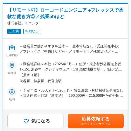
■業務詳細：
は固定手当を含めた表記です。
※開発現場で苦労した経験を生かし、顧客に価値あるプロセスを提
・CRM／MAツール（Salesforce、KARTE、Braze等）の導入・設
供したいと考えています。
【リモート可】ローコードエンジニア ※フレックスで柔
計・カスタマイズ支援
軟な働き方◎／残業5hほど
・顧客データを活用したコミュニケーション設計（メール、アプ
リ通知、LINE配信など）
株式会社アイエンター
変更の範囲：会社の定める業務
・マーケティングオートメーションによる施策設計・実行・効果
正社員
転勤なし
測定
・顧客セグメント分析に基づいたパーソナライズ施策の企画実行
・プロジェクトマネジメント（要件整理、要件定義、進行管理）
～従業員の働きやすさを追求～ 基本常駐なし（受託開発中心）
・経営層・マーケティング部門向け提案資料の作成
／フレックス（中抜けなど可）／リモート可／残業5hほど～
仕事内容
■当社の特徴：
■仕事内容
＜勤務地詳細＞本社（2025年2月～）住所：東京都渋谷区道玄坂
当社は、企業のマーケティング活動におけるデジタル変革を推進
・RPAにより顧客業務の効率化を行うための要件定義、開発、導
1-12-1 渋谷マークシティウェスト13F勤務地最寄駅：JR線／渋谷
し、顧客体験（CX）の最大化を支援するコンサルティングファー
入支援、顧客対応をお任せいたします！
勤務地
駅受動喫煙対策：屋内全面禁煙変更の範囲：本文参照
ムです。
【最寄り駅】
・要件定義～導入支援、運用まで一連の業務をお任せいたしま
顧客接点全体にわたる戦略立案からシステム構築・運用までを一
渋谷駅、神泉駅、代官山駅
す！
貫して担い、CRM導入支援、CDP構築、AI基盤整備、データ分
・現在RPA支援だけでなく、ノーコード、ローコードを利用して
＜予定年収＞350万円～520万円＜賃金形態＞月給制補足事項なし
析、デジタル広告戦略設計・改善、Web/アプリ改善に至るまでワ
お客様の支援幅拡大中！多種多様な顧客との取引多数！
＜賃金内訳＞月額（基本給）：190,000円～215,000円その他固定
ンストップで提供しています。
・基本常駐なし
給与
手当/月：35,000円～129,000円固定残業手当/月：36,000円～
※多い月で月2～3回出張をお願いする場合がございます。出張以
54,000円（固定残業時間20時間0分/月）超過した時間外労働の残
■主な取引先：
外の日は基本的にリモートワークが可能です。【変更の範囲：会
業手当は追加支給＜月給＞261,000円～398,000円（一律手当を含
東証プライム市場上場企業を含む大手企業が中心で、金融、不動
社の定める業務】
む）＜昇給有無＞有＜残業手当＞有＜給与補足＞※給与詳細は経
産、流通、製造業など、産業は多岐にわたります。
応募依頼する
気になる
験・能力・前給を考慮の上、決定します。■昇格：年1回（7月）■
（エージェントサービス）
■働く魅力
昇給：年1回（7月）■決算賞与：年1回（6月）【年収例】 年収
■認定・パートナーシップ：
・全国の自治体DX、働き方改革にダイレクトに携われるので、顧