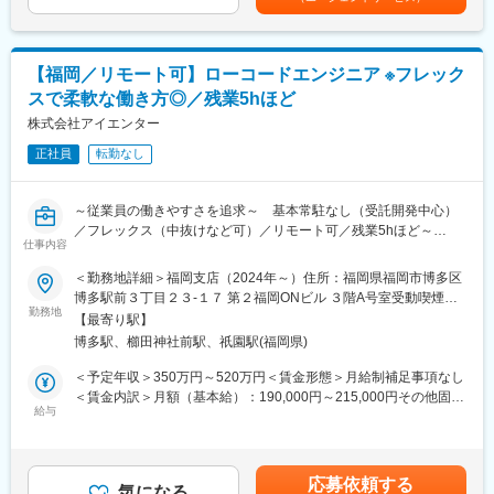
・全国の自治体DX、働き方改革にダイレクトに携われるので、顧
昇給：年1回（7月）■決算賞与：年1回（6月）【年収例】 年収
常にキャッチアップしています。
客の喜ぶ顔を間近で感じることができます！
500万円／経験5年／SE／27歳 年収650万円／経験9年／PL／32
・当社は受託開発（SI）中心ではありますが、自社サービスの開
・顧客と近い距離で仕事ができるので、技術力だけでなく折衝力
歳 年収850万円／経験16年／PM／38歳賃金はあくまでも目安の
発も行っており、マリンテック事業も行っています。
も身に付きます。
金額であり、選考を通じて上下する可能性があります。月給(月額)
・引き続き自社サービス開発も進めるため、新規サービス開発を
【福岡／リモート可】ローコードエンジニア ※フレック
・高い営業力を誇り、エンジニアの希望に即した案件を受注でき
は固定手当を含めた表記です。
行いたい方は歓迎いたします！
スで柔軟な働き方◎／残業5hほど
ています。そのためエンタープライズ案件なども含め、豊富な案
件を取り揃えています！
株式会社アイエンター
変更の範囲：会社の定める業務
・社員のスキルアップ支援に力を入れています！資格取得補助・
正社員
転勤なし
手当の支給はもちろん、案件やお任せする業務も調整しながら、
スキルを身に着けられます！
～従業員の働きやすさを追求～ 基本常駐なし（受託開発中心）
■抜群の働きやすさ・柔軟な働き方が可能！
／フレックス（中抜けなど可）／リモート可／残業5hほど～
・リモート／フレックス可 ※1日の最低勤務時間：4時間
仕事内容
子どもの送り迎えで中抜けする方もおり、柔軟な働き方が可能！
■仕事内容
＜勤務地詳細＞福岡支店（2024年～）住所：福岡県福岡市博多区
・残業：平均5h程度
・RPAにより顧客業務の効率化を行うための要件定義、開発、導
博多駅前３丁目２３-１７ 第２福岡ONビル ３階A号室受動喫煙対
ユニット単位・全社で残業時間が可視化されており、全員で残業
入支援、顧客対応をお任せいたします！
勤務地
策：屋内全面禁煙変更の範囲：会社の定める事業所
を削減するよう取り組んでいます。また残業30hを超える場合、
【最寄り駅】
・要件定義～導入支援、運用まで一連の業務をお任せいたしま
上長に通知するシステムとなっており、残業削減をフォローして
博多駅、櫛田神社前駅、祇園駅(福岡県)
す！
います。
・現在RPA支援だけでなく、ノーコード、ローコードを利用して
＜予定年収＞350万円～520万円＜賃金形態＞月給制補足事項なし
・ノー残業デー：毎週(水)全社で18時退社をしています！
お客様の支援幅拡大中！多種多様な顧客との取引多数！
＜賃金内訳＞月額（基本給）：190,000円～215,000円その他固定
・月1日ペースで有給取得を奨励。経営層も長期休暇を取得するな
・基本常駐なし
給与
手当/月：35,000円～129,000円固定残業手当/月：36,000円～
ど、柔軟な働き方が可能！
※多い月で月2～3回出張をお願いする場合がございます。出張以
54,000円（固定残業時間20時間0分/月）超過した時間外労働の残
外の日は基本的にリモートワークが可能です。
業手当は追加支給＜月給＞261,000円～398,000円（一律手当を含
■当社の特徴
む）＜昇給有無＞有＜残業手当＞有＜給与補足＞※給与詳細は経
・生成AI（chatGPT、GitHub Copilot、Cursor）を業務で活用でき
応募依頼する
■働く魅力
気になる