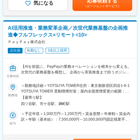
応募依頼する
■働く魅力
気になる
験・能力・前給を考慮の上、決定します。■昇格：年1回（7月）■
るので、効率化を追求した働き方が可能！最新技術やサービスを
（エージェントサービス）
・全国の自治体DX、働き方改革にダイレクトに携われるので、顧
昇給：年1回（7月）■決算賞与：年1回（6月）【年収例】 年収
常にキャッチアップしています。
客の喜ぶ顔を間近で感じることができます！
500万円／経験5年／SE／27歳 年収650万円／経験9年／PL／32
・当社は受託開発（SI）中心ではありますが、自社サービスの開
・顧客と近い距離で仕事ができるので、技術力だけでなく折衝力
歳 年収850万円／経験16年／PM／38歳賃金はあくまでも目安の
発も行っており、マリンテック事業も行っています。
も身に付きます。
金額であり、選考を通じて上下する可能性があります。月給(月額)
・引き続き自社サービス開発も進めるため、新規サービス開発を
AI活用推進・業務変革企画／次世代業務基盤の企画推
・高い営業力を誇り、エンジニアの希望に即した案件を受注でき
は固定手当を含めた表記です。
行いたい方は歓迎いたします！
進◆フルフレックス×リモート<10>
ています。そのためエンタープライズ案件なども含め、豊富な案
件を取り揃えています！
ＰａｙＰａｙ株式会社
変更の範囲：会社の定める業務
・社員のスキルアップ支援に力を入れています！資格取得補助・
正社員
転勤なし
5名以上採用
手当の支給はもちろん、案件やお任せする業務も調整しながら、
スキルを身に着けられます！
【AIを前提に、PayPayの業務オペレーションを根本から変える。
■抜群の働きやすさ・柔軟な働き方が可能！
次世代の業務基盤を構想し、企画から実装推進まで担うポジショ
・リモート／フレックス可 ※1日の最低勤務時間：4時間
仕事内容
ンです。】
子どもの送り迎えで中抜けする方もおり、柔軟な働き方が可能！
＜勤務地詳細＞YOTSUYA TOWER住所：東京都新宿区四谷1-6-1
・残業：平均5h程度
■業務内容：
YOTSUYA TOWER 受動喫煙対策：屋内全面禁煙変更の範囲：会
ユニット単位・全社で残業時間が可視化されており、全員で残業
2018年のサービス開始から約7年でユーザー数7,000万人を突破し
勤務地
社の定める事業所（リモートワーク含む）
を削減するよう取り組んでいます。また残業30hを超える場合、
【最寄り駅】
たPayPayは、決済にとどまらず、金融・生活サービスへと事業領
上長に通知するシステムとなっており、残業削減をフォローして
四ツ谷駅、市ケ谷駅、麹町駅
域を拡大しています。そうした変革を支えるため、業務推進本部
います。
では「安心・安全」と「効率的な業務オペレーション」の両立を
＜予定年収＞1,000万円～1,200万円＜賃金形態＞年俸制＜賃金内
・ノー残業デー：毎週(水)全社で18時退社をしています！
目指し、オペレーション戦略、データ活用、リスク管理、AI・テ
訳＞年額（基本給）：7,500,000円～10,000,000円固定残業手当/
・月1日ペースで有給取得を奨励。経営層も長期休暇を取得するな
クノロジー活用を横断的に推進しています。
給与
月：122,550円～245,100円（固定残業時間40時間0分/月）超過し
ど、柔軟な働き方が可能！
た時間外労働の残業手当は追加支給＜月額＞747,550円～
今回募集するのは、AI活用を前提とした次世代業務オペレーショ
1,078,433円（12分割）（一律手当を含む）＜昇給有無＞有＜残
■当社の特徴
ン基盤の企画・開発推進を担うポジションです。所属する基盤企