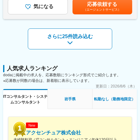
業手当＞有＜給与補足＞■昇給：原則年1回（会社の業績と個人の
・生成AI（chatGPT、GitHub Copilot、Cursor）を業務で活用でき
応募依頼する
画部は、AI・データ分析・システム開発の知見を活かし、PayPay
気になる
評価結果を元に決定）■評価制度：仕事の成果と業績への貢献度を
るので、効率化を追求した働き方が可能！最新技術やサービスを
（エージェントサービス）
の業務オペレーションを抜本的に進化させるための新しいITソリ
評価賃金はあくまでも目安の金額であり、選考を通じて上下する
常にキャッチアップしています。
ューションを企画・実現する組織です。部全体のミッションは、
可能性があります。月給(月額)は固定手当を含めた表記です。
・当社は受託開発（SI）中心ではありますが、自社サービスの開
IT投資効果の最大化を通じてPayPayグループ事業へ貢献すること
発も行っており、マリンテック事業も行っています。
にあります。
・引き続き自社サービス開発も進めるため、新規サービス開発を
さらに25件読み込む
行いたい方は歓迎いたします！
このポジションでは、目の前の改善に留まらず、業務における根
本課題を捉え、AIを中心としたテクノロジーで解決に導くことが
変更の範囲：会社の定める業務
求められます。ビジネスサイドと開発サイドのハブとなり、全体
最適を見据えながら、新しい業務基盤の構想、企画、設計、プロ
ジェクト推進まで一貫して担っていただきます。
人気求人ランキング
■具体的な業務内容：
dodaに掲載中の求人を、応募数順にランキング形式でご紹介します。
◎AIを活用した自動化プラットフォームのグランドデザイン企
※応募数が同数の場合は、新着順に表示しています。
画・設計
更新日：
2026/8/6（木）
◎AI活用を含む各種開発プロジェクトの推進
◎小規模から大規模まで複数プロジェクトのマネジメント・支援
ITコンサルタント・システ
岩手県
転勤なし（勤務地限定）
◎全体最適を踏まえたITソリューション、特にAI関連施策の企
ムコンサルタント
画・設計
◎本部内および全社へのAI活用推進
◎業務オペレーションの完全自動化を見据えた新たな仕組みづく
り
New
◎システム開発部門との連携・調整、QCD管理の推進
アクセンチュア株式会社
未経験歓迎／ITコンサルタント・エンジニア／年休120日以上