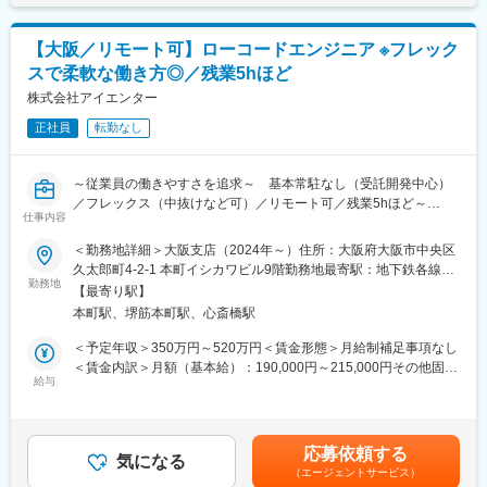
500万円／経験5年／SE／27歳 年収650万円／経験9年／PL／32
・ISMS（情報セキュリティマネジメントシステム）認証取得
客の喜ぶ顔を間近で感じることができます！
歳 年収850万円／経験16年／PM／38歳賃金はあくまでも目安の
・プライバシーマーク（Pマーク）認証取得
・顧客と近い距離で仕事ができるので、技術力だけでなく折衝力
金額であり、選考を通じて上下する可能性があります。月給(月額)
・Google Premier Partner 認定
【大阪／リモート可】ローコードエンジニア ※フレック
も身に付きます。
は固定手当を含めた表記です。
・Salesforce コンサルティングパートナー
スで柔軟な働き方◎／残業5hほど
・高い営業力を誇り、エンジニアの希望に即した案件を受注でき
・KARTE 導入・運用認定（有資格者多数）
ています。そのためエンタープライズ案件なども含め、豊富な案
株式会社アイエンター
・Braze 認定パートナー
件を取り揃えています！
・Snowflake コンサルティングパートナー
正社員
転勤なし
・社員のスキルアップ支援に力を入れています！資格取得補助・
手当の支給はもちろん、案件やお任せする業務も調整しながら、
変更の範囲：会社の定める業務
スキルを身に着けられます！
～従業員の働きやすさを追求～ 基本常駐なし（受託開発中心）
／フレックス（中抜けなど可）／リモート可／残業5hほど～
■抜群の働きやすさ・柔軟な働き方が可能！
仕事内容
・リモート／フレックス可 ※1日の最低勤務時間：4時間
■仕事内容
＜勤務地詳細＞大阪支店（2024年～）住所：大阪府大阪市中央区
子どもの送り迎えで中抜けする方もおり、柔軟な働き方が可能！
・RPAにより顧客業務の効率化を行うための要件定義、開発、導
久太郎町4-2-1 本町イシカワビル9階勤務地最寄駅：地下鉄各線／
・残業：平均5h程度
入支援、顧客対応をお任せいたします！
勤務地
本町駅受動喫煙対策：屋内全面禁煙変更の範囲：会社の定める事
ユニット単位・全社で残業時間が可視化されており、全員で残業
【最寄り駅】
・要件定義～導入支援、運用まで一連の業務をお任せいたしま
業所
を削減するよう取り組んでいます。また残業30hを超える場合、
本町駅、堺筋本町駅、心斎橋駅
す！
上長に通知するシステムとなっており、残業削減をフォローして
・現在RPA支援だけでなく、ノーコード、ローコードを利用して
＜予定年収＞350万円～520万円＜賃金形態＞月給制補足事項なし
います。
お客様の支援幅拡大中！多種多様な顧客との取引多数！
＜賃金内訳＞月額（基本給）：190,000円～215,000円その他固定
・ノー残業デー：毎週(水)全社で18時退社をしています！
・基本常駐なし
給与
手当/月：35,000円～129,000円固定残業手当/月：36,000円～
・月1日ペースで有給取得を奨励。経営層も長期休暇を取得するな
※多い月で月2～3回出張をお願いする場合がございます。出張以
54,000円（固定残業時間20時間0分/月）超過した時間外労働の残
ど、柔軟な働き方が可能！
外の日は基本的にリモートワークが可能です。
業手当は追加支給＜月給＞261,000円～398,000円（一律手当を含
む）＜昇給有無＞有＜残業手当＞有＜給与補足＞※給与詳細は経
■当社の特徴
応募依頼する
■働く魅力
気になる
験・能力・前給を考慮の上、決定します。■昇格：年1回（7月）■
・生成AI（chatGPT、GitHub Copilot、Cursor）を業務で活用でき
（エージェントサービス）
・全国の自治体DX、働き方改革にダイレクトに携われるので、顧
昇給：年1回（7月）■決算賞与：年1回（6月）【年収例】 年収
るので、効率化を追求した働き方が可能！最新技術やサービスを