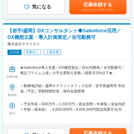
でも目安の金額であり、選考を通じて上下する可能性がありま
応募依頼する
（2）自社クラウドサービス運営
気になる
す。月給(月額)は固定手当を含めた表記です。
（エージェントサービス）
岩手県内や地方の中小企業の業務課題の解決のソリューション
として、中小企業の業務にマッチする自社クラウドサービスの構
築・展開・運営を行っています。地方の中小企業の顧問を行う上
で、多くの会社が似たような業務課題で困っているが既存のサー
【岩手/盛岡】DXコンサルタント◆Salesforce活用／
ビスでは解決できていない現状に気づき、その解決のために自社
DX構想立案・導入計画策定／在宅勤務可
サービスの構築・展開・運営を行っています。（現在3サービス運
営しており、全てにユーザがついています。）
株式会社テラスカイ
このサービスの機能追加・改修、及び導入支援を担当いただき
正社員
転勤なし
上場企業
ます。（但し弊社は専任ではなく、（1）の事業と兼任して担当い
ただく形としています）
【アピールポイント】
★Salesforce導入支援／DX構想策定／自社内開発／在宅勤務可／
・地元企業とは顧問やCTOといった経営層のパートナーとして
東証プライム上場／大手企業取引多数／残業月25h以下★
契約し、地元企業の経営に対しダイレクトにITの面から支援して
仕事内容
います。
DX構想策定に挑戦したい、PMOや大規模プロジェクトをリードし
＜勤務地詳細＞盛岡サテライトオフィス住所：岩手県盛岡市 市街
・年間億を超える予算の大きな企業の案件も、50万円程度しか
たい方へ！
地（予定）受動喫煙対策：屋内全面禁煙
予算がない小さい企業の案件も行っています。
勤務地
・岩手・地方にはあまりない規模と質（IoTやAI、数理最適化等
◎Salesforce国内トップクラスの導入実績と専門性
の新しい技術を用いた案件）の仕事を生み出しています。
＜予定年収＞600万円～1,200万円＜賃金形態＞年俸制＜賃金内訳
◎DX構想から運用改善まで一貫して関与できる上流工程
＞年額（基本給）：4,800,000円～9,600,000円固定残業手当/月：
◎在宅勤務可・残業少なめでWLBを確保しつつ成長可能
変更の範囲：会社の定める業務
給与
100,000円～200,000円（固定残業時間30時間0分/月）超過した時
間外労働の残業手当は追加支給＜月額＞500,000円～1,000,000円
■業務内容
（12分割）（一律手当を含む）＜昇給有無＞有＜残業手当＞有＜
クライアントのDX推進に向け、Salesforceを中心としたクラウド
給与補足＞※年間全社業績目標を超えた場合は決算賞与の支給あり
ソリューションの導入計画策定や業務改善提案を担います。
応募依頼する