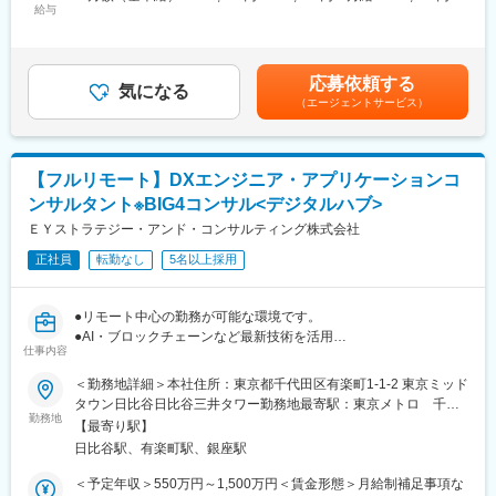
給与
1,250,000円＜昇給有無＞有＜残業手当＞有＜給与補足＞※経験・
め、多くのお客様と関わり、幅広い業務ノウハウとコンサルティ
■業務概要：
年齢・能力・前職給与等を考慮し、当社規程により優遇しま
ング力を習得できます
「経営とITをデザインする」をテーマとし、日本で初めてITコンサ
す。・昇給：年1回（4月）・賞与：年2回（6月・12月）賃金はあ
ルタントという職種を導入したITコンサル職のパイオニアである
くまでも目安の金額であり、選考を通じて上下する可能性があり
■フルリモート勤務について
応募依頼する
当社にて、
気になる
ます。月給(月額)は固定手当を含めた表記です。
居住地から当社拠点までの距離が片道100km以上離れているor通
（エージェントサービス）
各業界の顧客に対してサービスの未来を考えデザイン・システム
勤時間が片道 2 時間を超える場合はフルリモート勤務が可能です
実装、サービス展開までを支援するコンサルタントを募集いたし
※年間数回は拠点へ出勤いただきます
ます。
※ご経験を考慮して適切に領域を差配いたします。
■組織構成
【フルリモート】DXエンジニア・アプリケーションコ
本ポジションには5名所属しております。
ンサルタント※BIG4コンサル<デジタルハブ>
■業務詳細：
・顧客へのヒアリング
ＥＹストラテジー・アンド・コンサルティング株式会社
・各種資料の理解を通じて業務やシステム面の課題を抽出しソリ
正社員
転勤なし
5名以上採用
ューションを提案／実現するためのアイデアについて説明
・実行計画の立案と計画に沿った開発
※チームで対応する為、可能な範囲から徐々にお任せいたします。
●リモート中心の勤務が可能な環境です。
●AI・ブロックチェーンなど最新技術を活用
■顧客領域
仕事内容
●標準業務時間７時間・残業30時間程度という働き方が可能
金融／小売／製造業／エネルギー／物流 etc...
●テクノロジー領域でキャリア志向に合わせたキャリアパス設計が
＜勤務地詳細＞本社住所：東京都千代田区有楽町1-1-2 東京ミッド
可能
タウン日比谷日比谷三井タワー勤務地最寄駅：東京メトロ 千代
■案件事例
勤務地
田線／日比谷駅受動喫煙対策：屋内全面禁煙変更の範囲：会社の
・大手スーパーマーケットのサプライチェーン改革の実現
【最寄り駅】
＝＝
定める事業所（リモートワーク含む）
・AIを活用した顧客体験価値向上の仕組み実現
日比谷駅、有楽町駅、銀座駅
■業務概要：当社が提供する業務ソリューションやプロダクト財務
・物流関連システム（配送、WMSなど）構築に向けたグランドデ
会計、製造管理、顧客管理、マーケティング、データ分析等の要
＜予定年収＞550万円～1,500万円＜賃金形態＞月給制補足事項な
ザイン～設計～構築 etc...
件定義・設計・開発・テスト・導入に係る業務をお任せします。