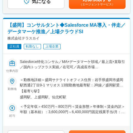
気になる
■給与改定：年1回（毎年2月）賃金はあくまでも目安の金額であ
具体的には、プロジェクトのゴール・スコープを把握し、顧客行
（エージェントサービス）
り、選考を通じて上下する可能性があります。月給(月額)は固定手
動分析や業務プロセスの現状（AsIs）分析から理想像（ToBe）策
当を含めた表記です。
定までを実施。システム面では、現状分析を踏まえたDX構想立
案、ロードマップ策定、開発計画の作成を行います。導入後も定
【盛岡】コンサルタント◆Salesforce MA導入・伴走／
着化や運用改善まで継続的に支援し、顧客の変革を成功に導く役
割です。利害関係者との議論をリードし、提案資料を作成する場
データマーケ推進／上場クラウドSI
面も多く、論理的思考力とコミュニケーション力が求められま
株式会社テラスカイ
す。PMO経験や部長クラスとの交渉経験を活かせる環境です。
正社員
転勤なし
上場企業
■業務の魅力
単なるシステム導入に留まらず、顧客のビジネス変革を支援でき
Salesforce特化コンサル／MA×データマーケ領域／最上流×直取引
る点が特徴。構想策定から運用改善まで一貫して関わるため、課
／国内トップクラス実績／在宅可／高成長市場
題解決力やリーダーシップを発揮できます。国内トップクラスの
仕事内容
Salesforce認定資格保持者と協働し、最先端のクラウド技術に触
＼MAツールを「使う側」から「設計・改善する側」へステップア
れながら成長できる環境です。
＜勤務地詳細＞盛岡サテライトオフィス住所：岩手県盛岡市盛岡
ップしたい、提案だけでなく、導入後の活用・成果創出まで関わ
駅西通2丁目9-1 マリオス 13階勤務地最寄駅：JR線／盛岡駅受動
りたい方へ／
■働く環境
勤務地
喫煙対策：屋内全面禁煙変更の範囲：会社の定める事業所（リモ
【最寄り駅】
本社は日本橋駅直結のオフィス。社内にはマッサージルームや昼
ートワーク含む）
盛岡駅、上盛岡駅、仙北町駅
◎MA運用に留まらない、設計～改善までの一貫した関与
食支援制度を備え、リフレッシュ休暇や資格取得支援制度も充
◎Salesforce最新ソリューションに触れ続けられる専門性の深化
実。男女問わず育休取得実績があり、長期的に働きやすい職場で
＜予定年収＞450万円～800万円＜賃金形態＞年俸制＜賃金内訳＞
◎顧客と長期的に向き合う伴走型コンサルティング
す。
年額（基本給）：3,600,000円～6,400,000円固定残業手当/月：
給与
75,000円～133,333円（固定残業時間30時間0分/月）超過した時
■業務内容
■キャリアパス
間外労働の残業手当は追加支給＜月額＞375,000円～666,666円
Salesforce製品を中心としたMA（マーケティングオートメーショ
DX構想策定や業務改善の専門性を高め、将来的にはプロジェクト
（12分割）（一律手当を含む）＜昇給有無＞有＜残業手当＞有＜
ン）領域のコンサルティングおよび導入支援を担当します。
マネージャーやコンサルティング部門のリーダーとして活躍可