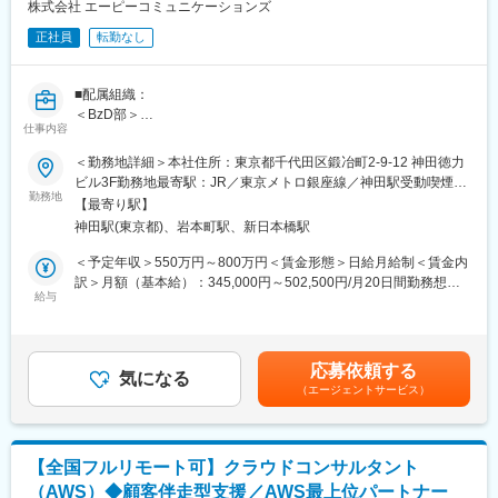
【開発環境】
株式会社 エーピーコミュニケーションズ
言語：ABAP、Fiori、Java
正社員
転勤なし
DB：SAP HANA
その他：S/4HANA、S/4HANA Cloud, SAP BTP（SAP Business
Technology Platform）
■配属組織：
＜BzD部＞
■案件について
仕事内容
ビジネスディベロップメントの意味で、その名の通り、新しいビ
・社内の6～7割程度がプライム案件であり、エンドユーザーと直
ジネスを開発していくチームが集まっている部署です。
＜勤務地詳細＞本社住所：東京都千代田区鍛冶町2-9-12 神田徳力
接やり取りしやすい案件環境です。数億円規模の長期案件等も受
ビル3F勤務地最寄駅：JR／東京メトロ銀座線／神田駅受動喫煙対
注できる体制です。
■業務内容：
勤務地
策：屋内全面禁煙変更の範囲：自宅または会社が指示する場所、
・特にERP案件では、Oracleゴールドパートナーとして20年近く
【最寄り駅】
【変更の範囲：入社後は本求人の業務に従事いただく予定です。
事業所
の実績を持つなど、国内屈指の技術力を保有しています。
神田駅(東京都)、岩本町駅、新日本橋駅
ご本人の適性や希望により当社業務全般に変更の可能性がありま
・ITコンサルティングで培ったノウハウをもとに一部案件では業
す。】
＜予定年収＞550万円～800万円＜賃金形態＞日給月給制＜賃金内
務コンサルティングの受注も行うなど、高い専門性を備えていま
自動化事業を推進する部署にて、サーバ、ネットワーク、クラウ
訳＞月額（基本給）：345,000円～502,500円/月20日間勤務想定
す。
ド環境における自動化システム導入、自動化開発業務、プロジェ
給与
固定残業手当/月：115,000円～167,500円（固定残業時間40時間0
クトマネジメント、テックリードなどを担っていただきます。
分/月）超過した時間外労働の残業手当は追加支給＜想定月額＞
■キャリアアップ
◎お客様環境へ自動化導入・開発・推進支援（下記は一例）
460,000円～670,000円（一律手当を含む）＜昇給有無＞有＜残業
SAPコンサルタントにステップアップしたい方歓迎。そのための
1）大規模プライベートクラウド環境における自動化のコンサルテ
手当＞有＜給与補足＞・管理職未満の場合、残業時間が40時間を
教育やプロジェクトのアサインを用意。
応募依頼する
ィング業務
気になる
超えた際に超過分の残業代を支給します■昇給：年4回の査定機会
（エージェントサービス）
2）大手携帯キャリア様における自動化推進のプロジェクトマネジ
あり■賞与：決算賞与あり賃金はあくまでも目安の金額であり、選
・入社後1年経過で、2か月間の研修期間を設けてます。そこで資
メント
考を通じて上下する可能性があります。月給(月額)は固定手当を含
格取得（SAP認定コンサルタント）を目指します。
3）各種自動化案件におけるプロジェクト推進
めた表記です。
・S/4HANA 開発環境もあり、自由に利用可。
◎自動化領域におけるテックリード
・SAP社が提供するLearning Hubによる研修や各種イベントも、
【全国フルリモート可】クラウドコンサルタント
積極的に参加。
（AWS）◆顧客伴走型支援／AWS最上位パートナー
■扱っている機器や技術：