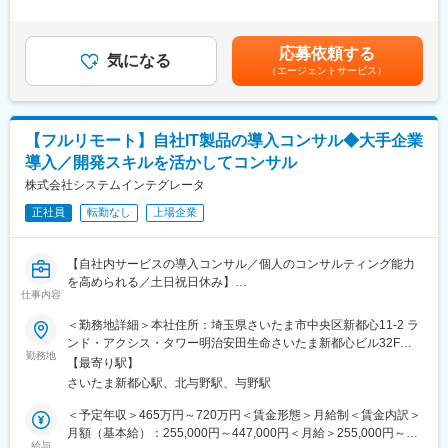
事業、ユーザー部門の担当者、プランナーと協業し、以下の業務
間外労働の残業手当は追加支給＜月給＞366,667円～958,334円
ニズムの一部を自分たちなりに定義し、解決に向けたITの新規事
をPdM（社内呼称：開発ディレクター）として担当いただきま
（一律手当を含む）＜昇給有無＞有＜残業手当＞有＜給与補足＞※
業を立ち上げようとしています。
す。
給与詳細は、経験、能力、年齢を考慮の上決定します。■賞与：年
応募依頼する
気になる
2回（6月、12月）賃金はあくまでも目安の金額であり、選考を通
変更の範囲：会社の定める業務
（エージェントサービス）
＜企画・要件定義フェーズ＞
じて上下する可能性があります。月給(月額)は固定手当を含めた表
プロダクトのQCDに責任を持ち、開発プロジェクトを推進いただ
記です。
きます。
- サービスのエンハンス開発要件に応じたシステム要求事項の整理
【フルリモート】自社IT製品の導入コンサル◆大手企業
- ユーザー体験を考慮した仕様策定
導入／開発スキルを活かしてコンサル
- エンジニアへの仕様説明
株式会社システムインテグレータ
＜リリース準備フェーズ＞
正社員
転勤なし
上場企業
- ユーザーに向けてのコミュニケーション設計
- リリース後の様々なリスクへの対応計画
【自社内サービスの導入コンサル／個人のコンサルティング能力
リリース後は効果測定や運用などもご担当いただきます。
を高められる／土日祝日休み】
※プログラミング実装などの実際に手を動かす業務は発生しませ
仕事内容
当社は、統合型プロジェクト管理ツール『OBPM Neo』を自社で
ん。
開発・販売しています。
＜勤務地詳細＞本社住所：埼玉県さいたま市中央区新都心11-2 ラ
SIer、情報子会社、製造業、エンジニアリング業など、プロジェ
ンド・アクシス・タワー明治安田生命さいたま新都心ビル32F勤
【事例1】
クト型業務を行う企業向けに、製品およびコンサルティングサー
勤務地
務地最寄駅：JR京浜東北線／さいたま新都心駅受動喫煙対策：屋
決済サービス、『Airペイ』における通信回線切り替えプロジェク
【最寄り駅】
ビスを提供しています。
内全面禁煙
ト
さいたま新都心駅、北与野駅、与野駅
＜ポイント＞
＜OBPM Neoについての詳細＞
＜予定年収＞465万円～720万円＜賃金形態＞月給制＜賃金内訳＞
サービスで利用している通信回線の廃止に伴う、安全かつスムー
『OBPM Neo』は、要員管理、スケジュール管理、進捗管理、工
月額（基本給）：255,000円～447,000円＜月給＞255,000円～
ズな新回線へのリプレース
数管理、コスト・採算管理、品質管理など、プロジェクトマネジ
給与