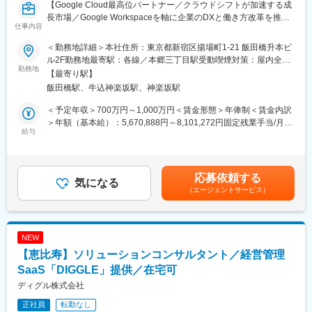
【Google Cloud最高位パートナー／クラウドシフトが加速する成
長市場／Google Workspaceを軸に企業のDXと働き方改革を推進
仕事内容
するコンサルティングポジション】
＜勤務地詳細＞本社住所：東京都新宿区揚場町1-21 飯田橋升本ビ
※こんな方にお薦め
ル2F勤務地最寄駅：各線／本郷三丁目駅受動喫煙対策：屋内全面
● 顧客と向き合いながら技術で課題解決したい方
勤務地
禁煙変更の範囲：会社の定める事業所（リモートワーク含む）
【最寄り駅】
● クラウド領域で専門性を高め、市場価値を高めたい方
飯田橋駅、牛込神楽坂駅、神楽坂駅
● 上流工程（設計・提案）にキャリアを広げたい方
● 最先端の働き方やテクノロジーに触れ続けたい方
＜予定年収＞700万円～1,000万円＜賃金形態＞年俸制＜賃金内訳
● 裁量ある環境で主体的にキャリアを築きたい方
＞年額（基本給）：5,670,888円～8,101,272円固定残業手当/月：
給与
110,760円～158,228円（固定残業時間30時間0分/月）超過した時
■業務内容
間外労働の残業手当は追加支給＜月額＞583,334円～833,334円
Google Workspace導入・活用に関するコンサルティングおよび技
（12分割）（一律手当を含む）＜昇給有無＞有＜残業手当＞有賃
術支援を担っていただきます。
金はあくまでも目安の金額であり、選考を通じて上下する可能性
応募依頼する
<具体的な業務>
気になる
があります。月給(月額)は固定手当を含めた表記です。
（エージェントサービス）
・Google Workspace導入検討企業への課題ヒアリング・提案
・要件定義、全体設計（アーキテクチャ設計／運用設計）
・環境構築および移行プロジェクトの推進
・技術サポート（高度課題の調査・検証）
NEW
・既存顧客に対するカスタマーサクセス活動
【恵比寿】ソリューションコンサルタント／経営管理
・プリセールス支援（提案活動）
<プロジェクト例>
SaaS「DIGGLE」提供／在宅可
・数百～数千名規模企業のグループウェア移行（Microsoft 365等
ディグル株式会社
→ Google Workspace）
正社員
転勤なし
・セキュリティポリシー設計含むDXプロジェクト上流工程参画