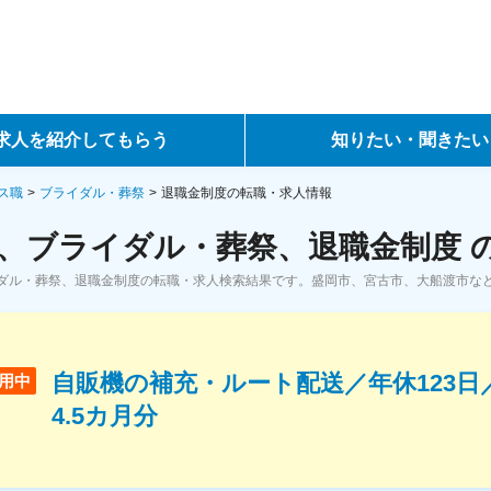
求人を紹介してもらう
知りたい・聞きたい
ントサービス
転職ノウハウ
ス職
ブライダル・葬祭
退職金制度の転職・求人情報
、ブライダル・葬祭、退職金制度 
サービス
データで見る転職
ダル・葬祭、退職金制度の転職・求人検索結果です。盛岡市、宮古市、大船渡市な
ーエージェントサービス
コラム・インタビュー
転職Q&A
自販機の補充・ルート配送／年休123日
用中
4.5カ月分