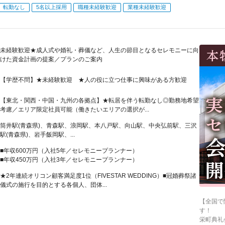
転勤なし
5名以上採用
職種未経験歓迎
業種未経験歓迎
未経験歓迎★成人式や婚礼・葬儀など、人生の節目となるセレモニーに向
けた資金計画の提案／プランのご案内
【学歴不問】★未経験歓迎 ★人の役に立つ仕事に興味がある方歓迎
【東北・関西・中国・九州の各拠点】★転居を伴う転勤なし◎勤務地希望
考慮／エリア限定社員可能（働きたいエリアの選択が...
筒井駅(青森県)、青森駅、浪岡駅、本八戸駅、向山駅、中央弘前駅、三沢
駅(青森県)、岩手飯岡駅、...
■年収600万円（入社5年／セレモニープランナー）
■年収450万円（入社3年／セレモニープランナー）
★2年連続オリコン顧客満足度1位（FIVESTAR WEDDING）■冠婚葬祭諸
儀式の施行を目的とする各個人、団体...
【全国で
す！
栄町典礼会