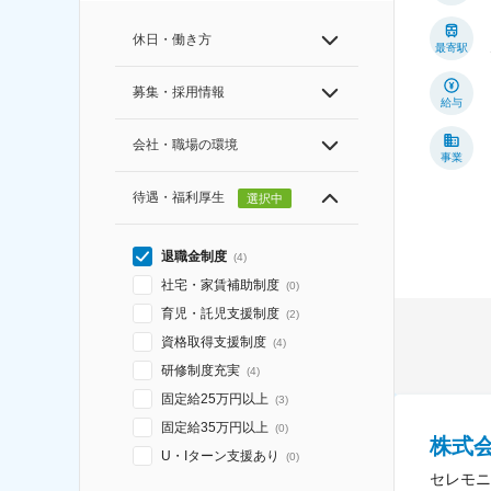
休日・働き方
最寄駅
募集・採用情報
給与
会社・職場の環境
事業
待遇・福利厚生
選択中
退職金制度
(
4
)
社宅・家賃補助制度
(
0
)
育児・託児支援制度
(
2
)
資格取得支援制度
(
4
)
研修制度充実
(
4
)
固定給25万円以上
(
3
)
固定給35万円以上
(
0
)
株式
U・Iターン支援あり
(
0
)
セレモニ