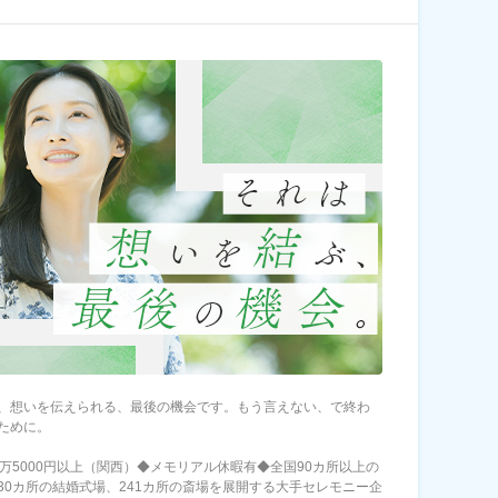
、想いを伝えられる、最後の機会です。もう言えない、で終わ
ために。
0万5000円以上（関西）◆メモリアル休暇有◆全国90カ所以上の
30カ所の結婚式場、241カ所の斎場を展開する大手セレモニー企