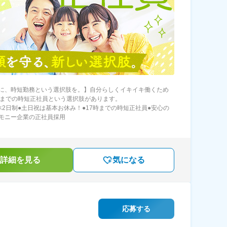
に、時短勤務という選択肢を。】自分らしくイキイキ働くため
時までの時短正社員という選択肢があります。
休2日制●土日祝は基本お休み！●17時までの時短正社員●安心の
モニー企業の正社員採用
詳細を見る
気になる
応募する