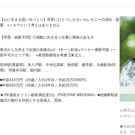
【心に生きる思い出づくり】世界にひとつしかないセレモニーの演出・提
案 ※ノルマという考えはありません
【学歴・経験不問】◎感動に向き合う仕事に興味のある方
東北から九州まで全国の各拠点※U・Iターン歓迎※マイカー通勤可能（一
部不可のエリア有） ※希望勤務地を考慮【東北エ...
筒井駅(青森県)、本八戸駅、中央弘前駅、秋田駅、横手駅、大曲駅(秋田
県)、羽後本荘駅、能代駅、...
■年収410万円（25歳／入社2年目／月給26万2000円）
■年収650万円（30歳／入社4年目／月給35万円）
★2年連続オリコン顧客満足度1位（FIVESTAR WEDDING）■冠婚葬祭諸
儀式の施行を目的とする各個人、団体...
お葬式は
らせない
◆月給3
支店、約