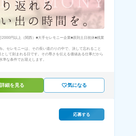
8万2000円以上（関西）■大手セレモニー企業■原則土日祝休■残業
み。セレモニーは、その長い道のりの中で、決して忘れること
日として刻まれる日です。その尊さを伝える価値ある仕事だから
水準な条件でお迎えします。
詳細を見る
気になる
応募する