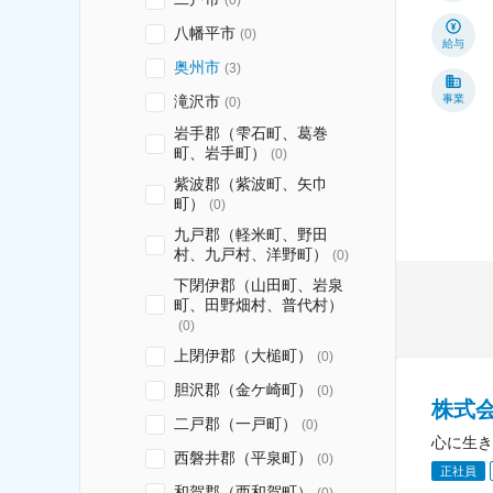
八幡平市
(
0
)
給与
奥州市
(
3
)
滝沢市
事業
(
0
)
岩手郡（雫石町、葛巻
町、岩手町）
(
0
)
紫波郡（紫波町、矢巾
町）
(
0
)
九戸郡（軽米町、野田
村、九戸村、洋野町）
(
0
)
下閉伊郡（山田町、岩泉
町、田野畑村、普代村）
(
0
)
上閉伊郡（大槌町）
(
0
)
胆沢郡（金ケ崎町）
(
0
)
株式
二戸郡（一戸町）
(
0
)
心に生き
西磐井郡（平泉町）
(
0
)
正社員
和賀郡（西和賀町）
(
0
)