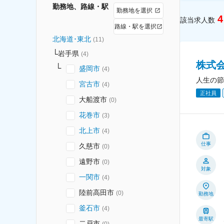
勤務地、路線・駅
勤務地を選択
4
該当求人数
路線・駅を選択
北海道･東北
(
11
)
岩手県
(
4
)
株式
盛岡市
(
4
)
人生の節
宮古市
(
4
)
正社員
大船渡市
(
0
)
花巻市
(
3
)
北上市
(
4
)
仕事
久慈市
(
0
)
遠野市
(
0
)
対象
一関市
(
4
)
陸前高田市
(
0
)
勤務地
釜石市
(
4
)
最寄駅
二戸市
(
0
)