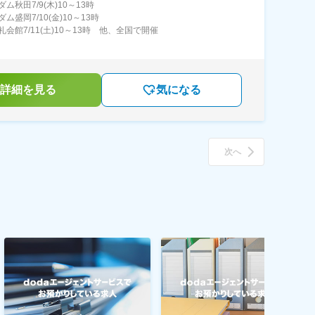
ム秋田7/9(木)10～13時
ム盛岡7/10(金)10～13時
会館7/11(土)10～13時 他、全国で開催
詳細を見る
気になる
次へ