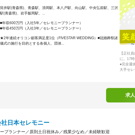
筒井駅(青森県)、青森駅、浪岡駅、本八戸駅、向山駅、中央弘前駅、三沢
駅(青森県)、岩手飯岡駅、...
■年収600万円（入社5年／セレモニープランナー）
■年収450万円（入社3年／セレモニープランナー）
★2年連続オリコン顧客満足度1位（FIVESTAR WEDDING）■冠婚葬祭諸
儀式の施行を目的とする各個人、団体...
【正社員
に。17
●完全週
大手セレ
求人
会社日本セレモニー
ープランナー／原則土日祝休み／残業少なめ／未経験歓迎