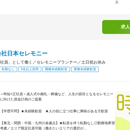
業
求人
会社日本セレモニー
社員」として働く／セレモニープランナー／土日祝お休み
転勤なし
5名以上採用
職種未経験歓迎
業種未経験歓迎
＜時短×正社員＞成人式や婚礼・葬儀など、人生の節目となるセレモニー
に向けた資金計画のご提案
【学歴不問】★未経験歓迎 ★人の役に立つ仕事に興味がある方歓迎
【東北・関西・中国・九州の各拠点】★転居を伴う転勤なし◎勤務地希望
考慮／エリア限定社員可能（働きたいエリアの選択が...