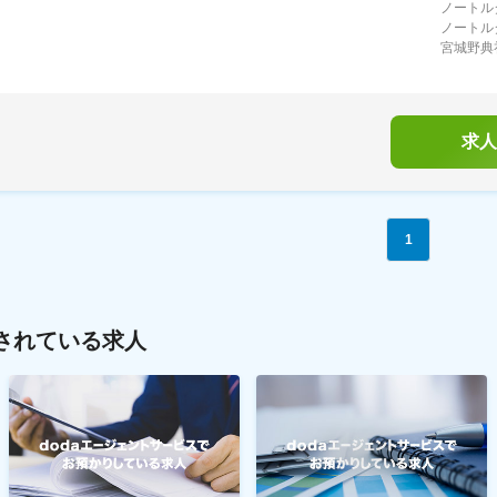
ノートルダ
ノートルダ
宮城野典礼
求人
1
されている求人