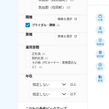
気仙郡（住田町）
(
0
)
職種
職種を選択
仕事
ブライダル・葬祭
(
4
)
対象
業種
業種を選択
勤務地
雇用形態
正社員
(
4
)
最寄駅
契約社員
(
0
)
その他（FCオーナー・業務委託な
ど）
(
0
)
給与
年収
事業
指定しない
以上
指定しない
以下
こだわり条件ピックアップ