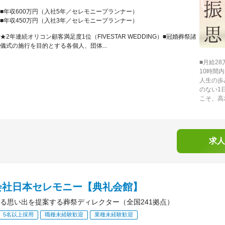
■年収600万円（入社5年／セレモニープランナー）
■年収450万円（入社3年／セレモニープランナー）
★2年連続オリコン顧客満足度1位（FIVESTAR WEDDING）■冠婚葬祭諸
儀式の施行を目的とする各個人、団体...
■月給2
10時間内
人生の歩
のない1
こそ、高
求人
会社日本セレモニー【典礼会館】
る思い出を提案する葬祭ディレクター（全国241拠点）
5名以上採用
職種未経験歓迎
業種未経験歓迎