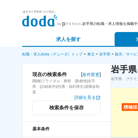
岩手県の転職・求人情報を掲載中
求人を探す
詳細条件から探す
エージェ
転職・求人doda（デューダ）トップ
東北
岩手県
販売・サービ
岩手県
新着求人から探す
スカウト
[
]
現在の検索条件
条件変更
岩手県、ブライ
[職種]ブライダル・葬祭 [勤務地]岩手
求人特集から探す
パートナ
県 [詳細条件](待遇・福利厚生)退職金制
度
詳細を見る
積極採
検索条件を保存
基本条件