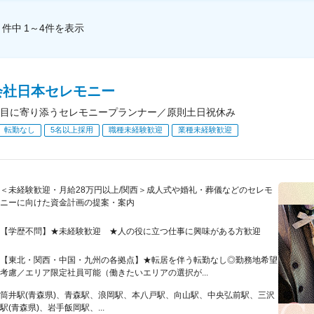
件中
1～4
件
を表示
会社日本セレモニー
目に寄り添うセレモニープランナー／原則土日祝休み
転勤なし
5名以上採用
職種未経験歓迎
業種未経験歓迎
＜未経験歓迎・月給28万円以上/関西＞成人式や婚礼・葬儀などのセレモ
ニーに向けた資金計画の提案・案内
【学歴不問】★未経験歓迎 ★人の役に立つ仕事に興味がある方歓迎
【東北・関西・中国・九州の各拠点】★転居を伴う転勤なし◎勤務地希望
考慮／エリア限定社員可能（働きたいエリアの選択が...
筒井駅(青森県)、青森駅、浪岡駅、本八戸駅、向山駅、中央弘前駅、三沢
駅(青森県)、岩手飯岡駅、...