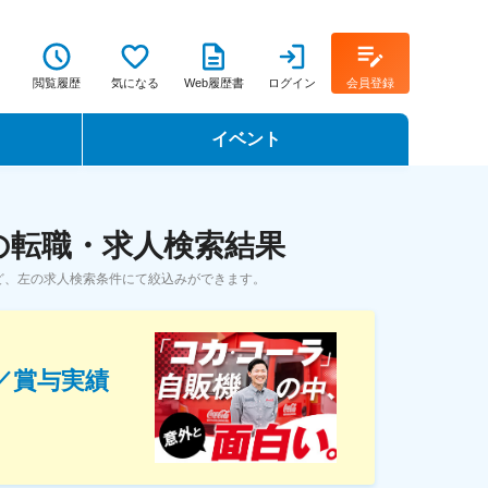
閲覧履歴
気になる
Web履歴書
ログイン
会員登録
イベント
転職イベント・転職セミナー
の転職・求人検索結果
転職フェア
ど、左の求人検索条件にて絞込みができます。
転職セミナー動画
／賞与実績