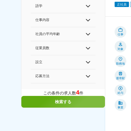
正社員
語学
仕事内容
社員の平均年齢
仕事
従業員数
対象
設立
勤務地
応募方法
最寄駅
4
この条件の求人数
件
給与
検索する
事業