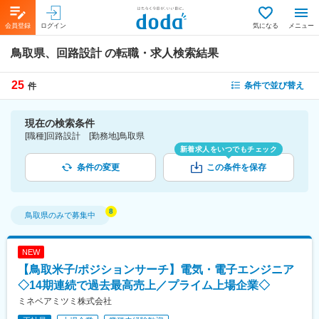
会員登録
ログイン
気になる
メニュー
鳥取県、回路設計
の転職・求人検索結果
25
条件で並び替え
件
現在の検索条件
[職種]回路設計 [勤務地]鳥取県
新着求人をいつでもチェック
条件の変更
この条件を保存
鳥取県
のみで募集中
NEW
【鳥取米子/ポジションサーチ】電気・電子エンジニア
◇14期連続で過去最高売上／プライム上場企業◇
ミネベアミツミ株式会社