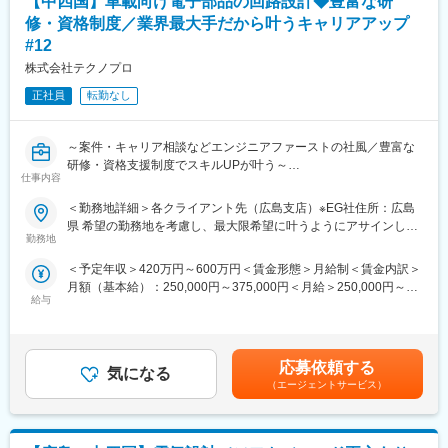
【中四国】車載向け電子部品の回路設計◆豊富な研
・当初アウトソーシング業界という点で不安を感じていたが、面
す。
接で教育制度や会社の方向性、社員へのフォロー体制がしっかり
修・資格制度／業界最大手だから叶うキャリアアップ
していると感じた。
■メイテックとメイテックフィルダーズの特徴について：
#12
■独自の制度：
メイテックは設計フェーズを中心とした高単価の案件を中心にし
株式会社テクノプロ
（1）CDA制度：元エンジニアのキャリアデザインアドバイザー
ておりますが、メイテックフィルダーズは開発・設計はもちろん
（CDA）が各支店に在籍し、社員のキャリアアップ、自己実現に
評価・試験、生産技術、保守・メンテナンスまでの幅広い工程を
正社員
転勤なし
向け配属先や受講する研修などの相談アドバイスをしています。
担当しています。その為勤務地については優遇がしやすいのが同
（2）配属後アフターフォロー研修：配属から1～2ヶ月のタイミ
社の特徴です。
ングで1日時間を取り、業務への不安解消や配属環境面の不安解消
～案件・キャリア相談などエンジニアファーストの社風／豊富な
のサポートを行います。
変更の範囲：会社の定める業務
研修・資格支援制度でスキルUPが叶う～
仕事内容
■当社の魅力：
◎エンジニアファースト：めまぐるしいスピードで変化する市場
■業務概要：
＜勤務地詳細＞各クライアント先（広島支店）※EG社住所：広島
に合わせて技術の重要性、難易度、時代の要求度を整理した【技
駐在先の企業様にて以下業務をお任せいたします。
県 希望の勤務地を考慮し、最大限希望に叶うようにアサインしま
術戦略マップ】を作成しております。社員の夢を実現まで応援す
＜業務詳細＞
勤務地
す。受動喫煙対策：屋内全面禁煙
る【自己実現委員会】などの独自の研修制度や、ライフスタイル
・車載電子部品のメーター、ディスプレイの回路設計及び回路評
＜予定年収＞420万円～600万円＜賃金形態＞月給制＜賃金内訳＞
から共に考え最適なキャリアを描く風土があります。
価
月額（基本給）：250,000円～375,000円＜月給＞250,000円～
◎圧倒的な研修制度：一般的な研修制度はもちろん、さらにベー
・客先との仕様調整
給与
375,000円＜昇給有無＞有＜残業手当＞有＜給与補足＞※経験・ス
シックに受講できる地域勉強会（ベテラン社員によるテーマごと
海外工場と共同して開発業務を行う為、英語でのメール作成や読
キルを考慮し、当社規定に基づき決定します。※上記年収は想定残
の勉強会）や「自己実現制度」という理想のキャリアを実現する
解も想定しています。
業時間を含んだ想定年収になり、残業時間などにより変動いたし
ための目標設定と個別カリキュラム設定を徹底してサポートして
ます。■昇給：年1回（7月）■賞与：年2回 夏（6月）・冬（12
いく制度もあります。
■仕事の特色：
応募依頼する
気になる
月）賃金はあくまでも目安の金額であり、選考を通じて上下する
・社員定着率90%以上
（エージェントサービス）
可能性があります。月給(月額)は固定手当を含めた表記です。
変更の範囲：会社の定める業務
・中途社員入社比率85%以上
・月平均残業時間も少なくワークライフバランス充実
・資格取得報奨金あり