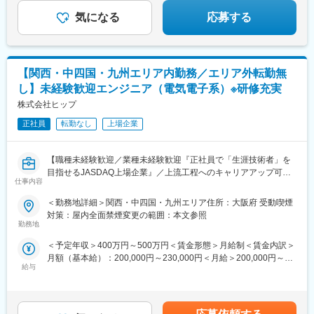
■研修体制
気になる
応募する
各専門ごとの技術研修から、ビジネスマナーなど一般的な研修ま
で、業界トップクラスのグループ研修体制を整えています。他社
とは比べ物にならないレベルでの研修を受けることができます。
研修センターは厚木、名古屋をはじめとして全国12か所にあり、
研修センターから遠い地域にいる場合でも、通信教育補助制度
【関西・中四国・九州エリア内勤務／エリア外転勤無
（資格取得後半額返金）や、PCにカメラをつけての研修を受講す
し】未経験歓迎エンジニア（電気電子系）※研修充実
ることができます。
株式会社ヒップ
正社員
転勤なし
上場企業
変更の範囲：会社の定める業務
【職種未経験歓迎／業種未経験歓迎『正社員で「生涯技術者」を
目指せるJASDAQ上場企業』／上流工程へのキャリアアップ可／
仕事内容
安心のフォロー体制／研修制度充実】
＜勤務地詳細＞関西・中四国・九州エリア住所：大阪府 受動喫煙
■担当業務：
対策：屋内全面禁煙変更の範囲：本文参照
エンジニアとしてキャリアを積んでいくポジションです。
勤務地
ご自身の適性や研修で学んだことに合わせて配属先を決定してい
＜予定年収＞400万円～500万円＜賃金形態＞月給制＜賃金内訳＞
きます。
月額（基本給）：200,000円～230,000円＜月給＞200,000円～
＜具体的には＞
給与
230,000円＜昇給有無＞有＜残業手当＞有＜給与補足＞■就業時間
自動車、家電製品、通信機器、航空宇宙機器等の設計開発及び、
7時間制：1日7時間以上働いた分が残業代として支給されます。
解析業務などを担当していただきます。
残業時間分は割増料金となりますので、技術者の収入アップに繋
【変更の範囲：会社の定める業務】
がります。所定外労働手当は全額支給です。■昇給年1回、賞与年