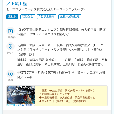
社の特徴です。
◎定年退職者を多数輩出、15年以上勤続社員は40％を超え、40代
／上流工程
が1000名以上在籍など長期に働く事が可能な環境
西日本スターワークス株式会社(スターワークスグループ)
変更の範囲：会社の定める業務
■職務概要：
正社員
転勤なし
5名以上採用
業種未経験歓迎
大手メーカーなど幅広い顧客先で、経験に応じて電気設計、回路
設計を担当いただきます。
【航空宇宙の開発エンジニア】衛星搭載機器、無人航空機、防衛
チームや会社単位でのフォローも充実しており、心強い環境が整
装備品、次世代アビオニクス機器など
っています。
仕事内容
■外国籍の方の採用～活躍状況について：
＼兵庫・大阪・広島・岡山・長崎・福岡で積極採用／ 【U・Iター
海外各国からエンジニアが多数活躍されております。以下在籍人
ン支援（引っ越し手当）あり／希望しない転勤なし】 ＜勤務地一
数です。
勤務地
例＞ ・三菱重工業グループ └兵庫県 高砂市、神戸市 └長崎県 長
【最寄り駅】
中国：106名
崎市、諫早市、└岡山県 玉野市 ・川崎重工業 └兵庫県 明石市、神
博多駅、大阪梅田駅(阪神線)、三ノ宮駅、立町駅、通町筋駅、平和
ベトナム：60名
戸市 ・新明和工業 └兵庫県 神戸市東灘区、宝塚市 ・三菱電機グ
通駅、山陽姫路駅、岡山駅前駅、五島町駅、四条駅(京都市営)、福
ミャンマー：57名
ループ └兵庫県 尼崎市、三田市 ・日本製鋼所 └広島市安芸区 ・
山駅、草津駅(滋賀県)、伊丹駅(阪急線)、祇園駅(福岡県)、紙屋町
韓国:41名
パナソニックグループ └大阪府 門真市、守口市 、大阪市 ・ワキ
年収730万円（月給42.5万円＋時間外手当＋賞与）人工衛星の開
東駅、熊本城・市役所前駅、小倉駅(福岡県)、姫路駅、岡山駅、大
ネパール：33名
タハイテクス└福岡県筑紫野市・昭和電気研究所└福岡市西区★そ
発／17年目
波止駅、烏丸駅、伊丹駅(福知山線)、櫛田神社前駅、県庁前駅(広
インド：20名
給与
の他、取引先一覧本田技研工業、ダイキン工業、IHI、東芝Gr、
年収593万円（月給35万円＋時間外手当＋賞与）レーダー探知機
島県)、花畑町駅、旦過駅、西川緑道公園駅、出島駅、烏丸御池駅
バングラデシュ:11名
NEC島津製作所、ナブテスコ、三井E&S 等 ＜関西＞ 大阪／兵庫
回路設計／5年目
マレーシア：9名
／京都／滋賀／奈良／和歌山 ＜中四国＞ 広島／岡山／香川／愛媛
【国家PJ★航空宇宙／防衛分野でスキルを磨く】
モンゴル：5名
その開発経験を活かせます。
／鳥取／島根／山口／徳島 ＜九州＞ 福岡／熊本／長崎／鹿児島／
◆衛星搭載機器、無人航空機、航空宇宙機器など
宮崎／佐賀／大分 ※テクニカルセンター・サテライトオフィスあ
◆年休125日／賞与4カ月分／定着率95％
■社宅について
り ※マイカー通勤可 ※受動喫煙対策あり：喫煙所あり（屋外）
◆U・Iターン支援（借上社宅／引越手当）
月額２万8000円で家具付きの社宅に住むことが可能です。
◆残業月平均20ｈ未満