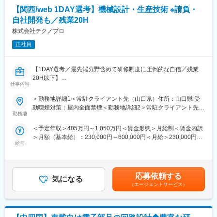
【入社時：電気・電子設計職 研修例】
■案件例
【関西/web 1DAY選考】機械設計・生産技術 ※請負・
・基礎的電気教養の確認
◇自動車関連：自動運転アシストシステムの開発
・PLC、インバーター、モータ、センサの概要習得
自社開発も／残業20H
◇宇宙・航空関連：航空機／ジェットエンジン用の制御回路シス
・実装技術の基礎技術（半田付け）
株式会社テクノプロ
テム設計・開発
・工具・測定器の取扱いと測定技術（オシロスコープ/FG等）
◇半導体関連：有機ELなどの設計・開発
・電気回路で使用する基本的な部品や知識の修得（抵抗/コンデン
正社員
◇産業用ロボット・工作機械関連：産業用ロボットの機構設計
サ/コイル、ダイオード/トランジスタ、オペアンプ等）
※基礎・汎用的な内容に加え、＜実践編＞として、『チーム開発』
■当社の魅力
【1DAY選考／最先端分野含めて研修制度に圧倒的な自信／残業
も行います。
人材会社から製造支援会社・人材教育会社へとシフトし、今後は
20H以下】
仕事内容
エンジニアの採用拡大まで行っている当社。社員・顧客・会社が
電気・電子回路設計エンジニアとして、取引先（自動車／自動車
【配属後の研修】
WIN・WIN・WINの関係を構築できる事業を行えることが魅力と
部品／産業用装置等の大手メーカー）の開発現場に常駐いただ
・技術研修は必須のものは無く、自身の状況にあわせて好きな研
＜勤務地詳細1＞常駐クライアント先（山口県）住所：山口県 受
なります。
き、開発業務に従事していただきます。
修を受講可能。
動喫煙対策：屋内全面禁煙＜勤務地詳細2＞常駐クライアント先
■業務内容：
・1～2時間単位で家で受講できるものから、1日完結型、数日に
勤務地
（岡山県）住所：岡山県 受動喫煙対策：屋内全面禁煙＜勤務地詳
変更の範囲：会社の定める業務
・【医療用機器】手術支援ロボット用手術器具の設計開発業務
わたり集合して受講するものまで内容は様々。
細3＞常駐クライアント先（広島県）住所：広島県 受動喫煙対
＜予定年収＞405万円～1,050万円＜賃金形態＞月給制＜賃金内訳
・【通信モジュール】5G通信用モジュールの製造装置の開発
・講師はメイテックグループのエンジニアが中心で内製化を実
策：屋内全面禁煙変更の範囲：会社の定める事業所（リモートワ
＞月額（基本給）：230,000円～600,000円＜月給＞230,000円～
・【自動車】衝突解析＜安全性能開発＞
現。
ーク含む）
給与
600,000円＜昇給有無＞有＜残業手当＞有＜給与補足＞※能力・経
・鉄鋼生産設備やプラント／生産設備における多軸ロボットの
験等を考慮の上、規程に従って決定。■給与改定：年1回■賞与：
PLC制御設計
■成長を応援する環境
年2回（別途、決算賞与を支給する場合あり）【モデル年収例 残
・自動車部品生産ライン／半導体製造装置の電気設計
◎社員一人当たりの1年間の研修費第5位
業込み】1,000万円／テクニカルエキスパート/入社3年900万円／
・アナログLSI／デジタルLSI／FPGA／高周波回路／ボード回路
◎既存顧客先が中心（すでに同社先輩社員が在籍）
応募依頼する
気になる
シニアエンジニア/入社2年800万円／チーフエンジニア/入社1年賃
■入社者のお声：
◎社内保有案件が可視化＆チャレンジ可能
（エージェントサービス）
金はあくまでも目安の金額であり、選考を通じて上下する可能性
・未経験であることが不安だったが、手厚い研修制度が整ってい
同社はエンジニアに全国の保有案件を可視化しています。自身の
があります。月給(月額)は固定手当を含めた表記です。
ることが決め手。
スキルを登録し、携わりたい案件のマッチング度合いを確認でき
・面接の中で具体的な案件の話があり、働くイメージがついた。
ます。足りないスキルは研修で取得するなどの環境が整っていま