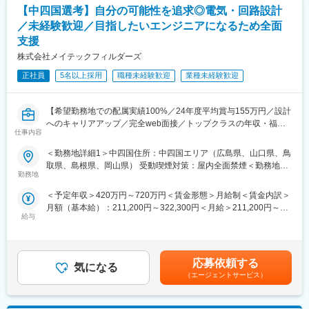
【中四国選考】自分の可能性を追求◎電気・回路設計
がございます。エンジニアの方へのフォローが充実しておりま
義×実践×自己学習」のサイクルで学習可
す。
・卒業制度：客先への転籍を後押ししています。客先から打診の
／未経験歓迎／目指したいエンジニアになるため全面
のち、面談後納得したうえで転籍可
支援
■業務概要
株式会社メイテックフィルダーズ
「人材」×「製造」×「技術」にて、大手メーカー様の製造・技術
■当社の魅力
支援を行っている同社にて、電気・電子設計をご担当いただきま
人材会社から製造支援会社・人材教育会社へとシフトし、今後は
正社員
5名以上採用
職種未経験歓迎
業種未経験歓迎
す。
エンジニアの採用拡大まで行っている当社。社員・顧客・会社が
※ご経験により、他案件に配属となる場合もございます。
WIN・WIN・WINの関係を構築できる事業を行えることが魅力と
なります。
【希望勤務地での配属実績100%／24年度平均賞与155万円／設計
＼こんな方がご活躍されています！／
へのキャリアアップ／完全web面接／トップクラスの年収・福利
仕事内容
・キャリアアップしていきたい方！
変更の範囲：会社の定める業務
厚生で働き方を変えませんか？】
・自身のスキルを様々な現場でさらに磨いていきたい方！
日本を代表する大手・中堅メーカーにて、電気・電子の設計開発
＜勤務地詳細1＞中四国住所：中四国エリア（広島県、山口県、鳥
等を担当頂きます。未経験者も多数入社しています。
取県、島根県、岡山県） 受動喫煙対策：屋内全面禁煙＜勤務地詳
■フォロー体制
※顧客：株式上場企業および優良中堅企業等1,300社（グループ
勤務地
細2＞広島の事業所住所：広島県 受動喫煙対策：屋内全面禁煙＜
・EAP（Employee Assistance Program）
計）
勤務地詳細3＞山口県の事業所住所：山口県 受動喫煙対策：屋内
＜予定年収＞420万円～720万円＜賃金形態＞月給制＜賃金内訳＞
・キャリア支援「ソロフライトプラン」
全面禁煙変更の範囲：会社の定める事業所
月額（基本給）：211,200円～322,300円＜月給＞211,200円～
・メンタル支援「ココロケアサポート」
【入社後の研修概要】
給与
322,300円＜昇給有無＞有＜残業手当＞有＜給与補足＞■賞与：年
実施研修など、さまざまな教育プログラムや研修システムがござ
・5日間の導入研修後、スキル確認テストを実施。
2回■入社事例：※手当込み（1）前職：エステサロン（22歳）276
います。
・テスト結果はメイテックグループ独自で市場やトレンドに紐づ
万円提示年収：399万円初回配属：二輪製品の品質保証業務、
いた「技術体系」に反映。
EMC認定試験業務（2）前職：産業用装置メーカー（27歳）370
■業務詳細
・自身の得意・苦手分野を可視化し、以降の研修内容に活用しま
応募依頼する
気になる
万円提示年収：430万初回配属：次世代ADAS製品開発業務賃金は
電気・電子設計（アナログ・デジタル回路、マイコン・無線・電
す。
（エージェントサービス）
あくまでも目安の金額であり、選考を通じて上下する可能性があ
源回路、LSI、レイアウト、生産設備等）、解析、評価等をお任せ
・未経験入社者は独自カリキュラムを受講頂きます。
ります。月給(月額)は固定手当を含めた表記です。
します。