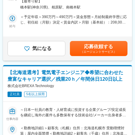
内全面禁煙変更の範囲：会社の定める事業所
【最寄り駅】
す。さまざまな業界・メーカーのものづくりに挑戦でき、基礎研
践×自己学習」のサイクルで学習可
橋本駅(神奈川県)、相原駅、南橋本駅
究や製品企画段階に携わることも可能です。
・卒業制度：客先への転籍を後押ししています。客先から打診の
※各種手続きや研修準備のため、入社日より前にオリエンテーショ
のち、面談後納得したうえで転籍可。直接雇用を前提とした常駐
＜予定年収＞390万円～490万円＜賃金形態＞月給制最終学歴に応
ンや面談の実施を想定しております。
先が増えてきているため、早い方で1年、平均的には2～3年で打
じ、初任給（月額）決定＜賃金内訳＞月額（基本給）：208,000
診が入ることがあります。
給与
円～270,000円＜月給＞208,000円～270,000円＜昇給有無＞有＜
■想定業務について：
残業手当＞有＜給与補足＞※提示年収は賞与・残業20h想定込みで
ものづくり業界のBtoC、BtoBの製品に関する電気電子系（アナロ
■当社の魅力
す。■年収補足：・大学院卒／270,000円・大卒、高専7年制／
グ回路、デジタル回路、LSI、基板、高周波、電源、マイコン、シ
人材会社から製造支援会社・人材教育会社へとシフトし、今後は
250,000円・高専5年制／230,000円・専門4年制／220,000円・専
応募依頼する
ーケンス制御等）の開発・設計・試作・解析等の上流工程に携わ
エンジニアの採用拡大まで行っている当社。社員・顧客・会社が
気になる
門3年制／214,000円・短大、専門2年制／208,000円賃金はあくま
（エージェントサービス）
っていただきます。
WIN・WIN・WINの関係を構築できる事業を行えることが魅力と
でも目安の金額であり、選考を通じて上下する可能性がありま
なります。
す。月給(月額)は固定手当を含めた表記です。
■当ポジションの魅力：
・未経験・微経験の方でも入社後に3ヵ月程研修・教育期間を設け
★働きやすさ★
【北海道選考】電気電子エンジニア◆希望に合わせた
ており、新卒入社者と同等の手厚いフォローを受けることが可能
定着率90%以上／待機期間の給与100％保障／年間休日124日／平
豊富なキャリア選択／残業20ｈ／年間休日120日以上
です。
均残業時間15時間程度／社宅制度充実
・技術研修中もお給料はお支払いいたします。研修にかかる費用
株式会社BREXA Technology
★大手企業との取引実績多数★
はすべて会社負担です。
大手自動車・航空機・人工衛星・半導体・産業機械など、広範な
正社員
5名以上採用
分野での機械設計に携わるエンジニアの派遣事業を展開しており
■同社で働くメリット：
ます。
【経営の安定】
★その他★
～日本一社員の教育・人材育成に投資する企業グループ/安定成長
自己資本比率65.8％で経営安定(※通常40％以上で健全)／さらに売
エンジニアファーストの社風／入社後2年間、毎月3000円の支給
を継続し海外の案件も多数保有する技術会社/メーカー出身者多数/
上・経常利益ともに年々増加傾向／株式上場後は20年以上黒字経
あり。
仕事内容
面接内で案件・業務に関しては応相談可能！～
営／創業から40年以上一度も社員の人員整理をしていません。
＜勤務地詳細1＞顧客先（札幌）住所：北海道札幌市 受動喫煙対
【エンジニアとしてのキャリアアップ】
変更の範囲：会社の定める業務
ご経験に合わせて、大手メーカーを中心とした全国の取引先プロ
策：屋内全面禁煙＜勤務地詳細2＞顧客先（千歳）住所：北海道千
取引社数700社以上であり、上流工程にも携われます。様々のな