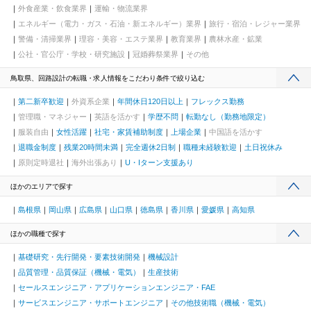
外食産業・飲食業界
運輸・物流業界
エネルギー（電力・ガス・石油・新エネルギー）業界
旅行・宿泊・レジャー業界
警備・清掃業界
理容・美容・エステ業界
教育業界
農林水産・鉱業
公社・官公庁・学校・研究施設
冠婚葬祭業界
その他
鳥取県、回路設計の転職・求人情報をこだわり条件で絞り込む
第二新卒歓迎
外資系企業
年間休日120日以上
フレックス勤務
管理職・マネジャー
英語を活かす
学歴不問
転勤なし（勤務地限定）
服装自由
女性活躍
社宅・家賃補助制度
上場企業
中国語を活かす
退職金制度
残業20時間未満
完全週休2日制
職種未経験歓迎
土日祝休み
原則定時退社
海外出張あり
U・Iターン支援あり
ほかのエリアで探す
島根県
岡山県
広島県
山口県
徳島県
香川県
愛媛県
高知県
ほかの職種で探す
基礎研究・先行開発・要素技術開発
機械設計
品質管理・品質保証（機械・電気）
生産技術
セールスエンジニア・アプリケーションエンジニア・FAE
サービスエンジニア・サポートエンジニア
その他技術職（機械・電気）