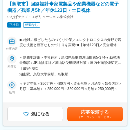
【鳥取市】回路設計◆家電製品や産業機器などの電子
組んでいます。
・業務中はみんな真剣に黙々と仕事に取り組み、業務時間外は和
機器／残業月5h／年休123日・土日祝休
気あいあいとしていてメリハリのある環境です。
いなばテクノ・エボリューション株式会社
正社員
転勤なし
■組織構成：
本社の回路設計担当は6～7名在籍をしております。
■□地域に根ざしたものづくり企業／エレクトロニクスの分野で高
■当社の事業について：
度な技術と豊富なものづくりを実現□■【年休123日／完全週休二
《1》設計・開発受託
仕事内容
日制・土日祝休み／退職金制度有】
お客様の商品（電子機器等）商品化のお手伝いを、設計から試
作・評価・量産フォローまで可能です。
＜勤務地詳細＞本社住所：鳥取県鳥取市湖山町東5-374-7 勤務地
■業務内容：
手作り試作・設計（例えば、パターン設計）や3Dプリンタでの筐
最寄駅：JR山陰本線／湖山駅受動喫煙対策：屋内全面禁煙変更の
電子機器の回路設計業務を中心にお任せします。
勤務地
体の試作や外観デザインの作成等についてもご相談を承ります。
範囲：無
【最寄り駅】
・プロトタイプから製品化までの設計・開発プロセスに関与
なお、原理試作や手作り試作までというご要望や、試作基板の動
湖山駅、鳥取大学前駅、鳥取駅
・構想設計から回路設計・試作・評価・量産対応まで対応
作チェックプログラムの作成等にもお応えさせていただきます。
・最新のハードウェアとソフトウェアツールを駆使した業務
《2》コンビニファクトリー
＜予定年収＞350万円～480万円＜賃金形態＞月給制＜賃金内訳＞
量産経験のないスタートアップ企業向けに「手軽に使っていただ
月額（基本給）：250,000円～320,000円＜月給＞250,000円～
■開発実績：
給与
けるコンビニのような存在」としてスモールスタートのお手伝い
320,000円＜昇給有無＞有＜残業手当＞有＜給与補足＞■昇給：年
・カーナビゲーションシステム（CPU､GPS､TV,LCD周り）
を行います。
1回（8月）■賞与：年2回（7月、12月）賃金はあくまでも目安の
・給湯器リモコン（表示・音声・通信） 等
これまで当社で培ってきたノウハウを活かし、セル方式の生産工
金額であり、選考を通じて上下する可能性があります。月給(月額)
程を導入し、小回りの利く「手軽なコンビニ工場」として小ロッ
は固定手当を含めた表記です。
応募依頼する
■働く環境：
気になる
トに対応します。
（エージェントサービス）
・チームを組んで業務にあたっていただきます。メンバーが違っ
《3》IoTトータルサポート
た目線から議論を交わし、より良い物を作るために日々業務に取
デジタル化についてお悩みの企業様に対し、導入時コンサルティ
組んでいます。
ングを行い、現状の問題点を抽出、何をやるべきかを明確化しま