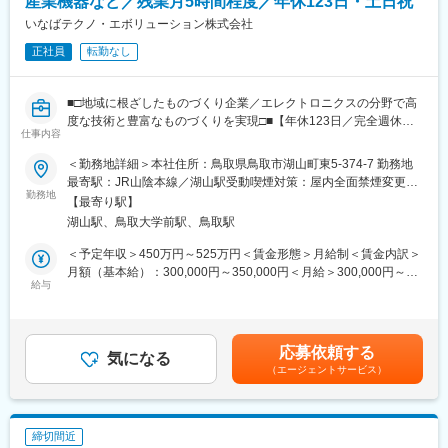
産業機器など／残業月5時間程度／年休123日・土日祝
リードする技術集団の一員として成長できます。
海など。
いなばテクノ・エボリューション株式会社
変更の範囲：会社の定める業務
正社員
転勤なし
◆米子工場
同社の注力事業であるDCモーター事業のHQとなります。家電、
複合機向け等のお客様を中心に、直近では車載系のお客様からも
■□地域に根ざしたものづくり企業／エレクトロニクスの分野で高
引き合いを多数頂き事業を強化中。
度な技術と豊富なものづくりを実現□■【年休123日／完全週休二
仕事内容
日制・土日祝休み／退職金制度有】
◆ポジション
～IoT・DX技術をコアとして、電子機器や産業機器のハード開
これまでの経験をもとに最適なポジション（部署・業務）をマッ
＜勤務地詳細＞本社住所：鳥取県鳥取市湖山町東5-374-7 勤務地
発・ソフト開発および試作からものづくり（量産）のサポートを
チングさせて頂きます。詳細については面接等の選考を通じてお
最寄駅：JR山陰本線／湖山駅受動喫煙対策：屋内全面禁煙変更の
提供しています～
勤務地
伝えしていきます。
範囲：無
【最寄り駅】
例）設計、生産技術、品質、生産管理など
湖山駅、鳥取大学前駅、鳥取駅
■業務内容：
電子機器の回路設計業務を中心にお任せします。
◆世界最強の「相合」精密部品メーカーへ
＜予定年収＞450万円～525万円＜賃金形態＞月給制＜賃金内訳＞
・プロトタイプから製品化までの設計・開発プロセスに関与
＜1＞2017年にミツミ電機、2019年にユーシンと経営統合し自律
月額（基本給）：300,000円～350,000円＜月給＞300,000円～
・構想設計から回路設計・試作・評価・量産対応まで対応
給与
成長とM&Aの両輪で成長を続けており、M&Aにより、ベアリング
350,000円＜昇給有無＞有＜残業手当＞有＜給与補足＞■昇給：年
・最新のハードウェアとソフトウェアツールを駆使した業務
から、モーター、センサー、半導体、無線技術、アクセスメカニ
1回（8月）■賞与：年2回（7月、12月）賃金はあくまでも目安の
ズムと、他に類をみない幅広い事業ポートフォリオを構築。
金額であり、選考を通じて上下する可能性があります。月給(月額)
■開発実績：
＜2＞旧ミネベアの保有している「超精密機械加工技術」「垂直統
は固定手当を含めた表記です。
応募依頼する
・カーナビゲーションシステム（CPU､GPS､TV,LCD周り）
気になる
合生産システム」と、ミツミ電機が長年培ってきた「エレクトロ
（エージェントサービス）
・給湯器リモコン（表示・音声・通信） 等
ニクス技術」の融合で主要製品であるベアリングやモーターのみ
ならず、センサー、光学、半導体、高周波、電気回路等の複数技
■働く環境：
術を持っていることが強み。
・チームを組んで業務にあたっていただきます。メンバーが違っ
締切間近
た目線から議論を交わし、より良い物を作るために日々業務に取