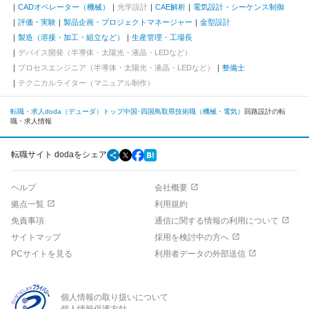
CADオペレーター（機械）
光学設計
CAE解析
電気設計・シーケンス制御
評価・実験
製品企画・プロジェクトマネージャー
金型設計
製造（溶接・加工・組立など）
生産管理・工場長
デバイス開発（半導体・太陽光・液晶・LEDなど）
プロセスエンジニア（半導体・太陽光・液晶・LEDなど）
整備士
テクニカルライター（マニュアル制作）
転職・求人doda（デューダ）トップ
中国･四国
鳥取県
技術職（機械・電気）
回路設計の転
職・求人情報
転職サイト dodaをシェア
ヘルプ
会社概要
拠点一覧
利用規約
免責事項
通信に関する情報の利用について
サイトマップ
採用を検討中の方へ
PCサイトを見る
利用者データの外部送信
個人情報の取り扱いについて