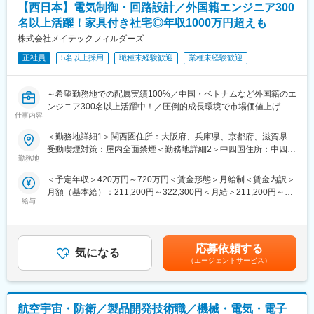
【安心のフォロー環境】
【西日本】電気制御・回路設計／外国籍エンジニア300
営業担当と密に連絡を取る体制はもちろん、配属は既存先が中心
【スキルアップのための支援体制】
名以上活躍！家具付き社宅◎年収1000万円超えも
のため、すでに同社のエンジニアが在籍していることが多いで
・キャリアデザインアドバイザー
株式会社メイテックフィルダーズ
す。
エンジニアとしてのキャリアデザインや業務に関するご相談に応
【社内保有案件が可視化＆チャレンジ可能】
えます。
正社員
5名以上採用
職種未経験歓迎
業種未経験歓迎
同社はエンジニアに全国の保有案件を可視化しています。自身の
・相談窓口
スキルを登録し、携わりたい案件のマッチング度合いを確認でき
メンタルヘルスおよびハラスメントに対応する専門窓口を設置し
ます。足りないスキルは研修にて取得するなどの環境が整ってい
ております。
～希望勤務地での配属実績100%／中国・ベトナムなど外国籍のエ
ます。
ンジニア300名以上活躍中！／圧倒的成長環境で市場価値上げた
仕事内容
■企業説明：
い方へ／賞与約6か月／年休124日／土曜日面接OK～
■魅力：
・大企業ならではの案件数：日系大手メーカーやSler、通信系、
＜勤務地詳細1＞関西圏住所：大阪府、兵庫県、京都府、滋賀県
◎働き方改善可能！完全週休2日制／年休124日／平均残業時間月
官公庁、金融証券等、大手企業を中心に800を超す取引先を有し
＜おすすめポイント＞
受動喫煙対策：屋内全面禁煙＜勤務地詳細2＞中四国住所：中四国
20H
ております。
◎エンジニアとしての市場価値向上が年収に直結する評価制度
勤務地
エリア（広島県、山口県、鳥取県、島根県、岡山県） 受動喫煙対
◎明確な評価制度（社内貢献、研修も評価のうちの一つ！全案件
案件数が多く、上流工程中心に下流の案件まで多くの案件を保有
（年収1000万円超えの現役エンジニアも在籍）
策：屋内全面禁煙変更の範囲：会社の定める事業所（リモートワ
＜予定年収＞420万円～720万円＜賃金形態＞月給制＜賃金内訳＞
が社内に公開）
しているため、エンジニアの希望やスキルに応じたアサインが可
◎年間900回以上のエンジニア主催技術勉強会で圧倒的成長環境
ーク含む）
月額（基本給）：211,200円～322,300円＜月給＞211,200円～
◎年収100万円UPでのご入社実績も多数
能であり、やりたい仕事や成長できる案件にアサインできる可能
◎業界や職種を超えたメイテックの仲間とつながり自主勉強会も
給与
322,300円＜昇給有無＞有＜残業手当＞有＜給与補足＞■賞与：年
◎ベストマッチングシステム：全国の取引先からの仕事情報を社
性が高いです。
含め技術力を研鑽可能
2回■入社事例：※手当込み（1）前職：金属メーカー（28歳）360
員に公開し、常にエンジニアが自らの市場価値を把握し、キャリ
◎最先端の技術情報を知る担当営業とともに身に着けるべき技術
万円提示年収：410万円（手当含む）初回配属：滞留物処理用の
アデザインできる仕組みを構築しています。
や経験すべき業界を考え、キャリアを形成できる戦略的ローテー
水中ロボットの開発（2）前職：技術者派遣(31歳)280万円提示年
ション制度
応募依頼する
気になる
収：435万円（手当含む）初回配属：プリント基板用の露光機の
■メイテックとメイテックフィルダーズの特徴について：
◎配属先メーカーの現場新入社員OJT・技術指導を担うほどの技
（エージェントサービス）
開発賃金はあくまでも目安の金額であり、選考を通じて上下する
メイテックは設計フェーズを中心とした高単価の案件を中心にし
術力への圧倒的信頼
可能性があります。月給(月額)は固定手当を含めた表記です。
ておりますが、メイテックフィルダーズは開発・設計はもちろん
◎東証プライム上場企業グループ
評価・試験、生産技術、保守・メンテナンスまでの幅広い工程を
◎メイテックグループで1300社以上と取引！安定性◎リーマンシ
担当しています。その為勤務地については優遇がしやすいのが同
航空宇宙・防衛／製品開発技術職／機械・電気・電子
ョック時もリストラなし