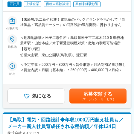
・自律移動型ロボットの設計開発業務 など
正社員
上場企業
職種未経験歓迎
業種未経験歓迎
◆米子工場について:
同社の注力事業であるDCモーター事業のHQとなります。家電、
【未経験/第二新卒歓迎！電気系のバックグランドを活かして『自
複合機向け等のお客様を中心に、直近では車載系のお客様からも
社製品・高品質モーター』の回路設計/製品開発に携わりません
引き合いを多数いただき、事業を強化しております。鳥取県米子
仕事内容
か？※フォロー体制もございますので、経験が浅い方もご応募くだ
市は人口14万人を超えており、保育園、幼稚園、小学校等の教育
さい】
＜勤務地詳細＞米子工場住所：鳥取県米子市二本木210-5 勤務地
施設、商業施設等も整っていること、首都圏と比較しても家賃も
～東証プライム上場／ミニチュアボールベアリングの他にもLED
最寄駅：山陰本線／米子駅受動喫煙対策：敷地内喫煙可能場所あ
低価格で、山陰髄一の商業都市として、快適な環境で過ごすこと
バックライトや航空機部品、HDD用部品でも世界シェアNo.1/世界
勤務地
り変更の範囲：会社の定める事業所（リモートワーク含む）
が可能です。Uターンにて就業される方も多数いらっしゃいま
【最寄り駅】
27ヶ国83製造拠点、80営業拠点を展開、海外売上高比率は約
す。
伯耆大山駅、東山公園駅(鳥取県)、淀江駅
64%、海外生産比率は約93％を誇る～
＜予定年収＞500万円～800万円＜賃金形態＞月給制補足事項無し
◆ミネベアミツミの魅力：
■職務概要：
＜賃金内訳＞月額（基本給）：250,000円～400,000円＜月給＞
・多角化経営×事業の安定性：売上高1.5兆円規模。14期連続で過
全世界展開のマザー工場を担う米子工場の、DCモーター事業にお
給与
250,000円～400,000円＜昇給有無＞有＜残業手当＞有＜給与補足
去最高の売上高の総合精密部品メーカー（2024年3月期）
いて、以下の業務に携わっていただきます。なお、OJTのフォロ
＞※上記はあくまで想定年収であり、ご年齢／スキル／ご経験を鑑
・総合精密部品メーカーとしての技術力：ものづくりの核となる
ーの下で、経験やスキルを考慮した業務アサインをいたしますの
みて最終的に決定いたします。■昇給：年1回（4月）■賞与：年2
10の技術基盤×8つのコア事業を展開し、複数の自社技術を融合
で、ご安心ください。
回（6月、12月）※直近実績計7ヶ月分以上（業績連動方式）賃金
し、高付加価値を創出。
応募依頼する
（1）製品の企画/仕様の検討
気になる
はあくまでも目安の金額であり、選考を通じて上下する可能性が
単なる「総合」ではなく、「相い合わせる」ことを重視し、自社
（エージェントサービス）
（2）駆動回路を含むDCモーターの設計
あります。月給(月額)は固定手当を含めた表記です。
保有技術を融合・活用して製品を新たに創出・進化。世界最小・
（3）基礎データの採取/分析・解析
最薄を可能にする技術力を保有。
（4）試作検討
・福利厚生面も充実：家族手当（家族構成により5千円～3.5万
（5）改善提案 他
円）や退職金制度など
【鳥取】電気・回路設計◆年収1000万円超え社員も／
【DCモーターとは】
メーカー新人社員育成任される程信頼／年休124日
モーターの1種で、主に高精度・高応答性を要求される機械、小
型・省エネを求められる装置をはじめ幅広い用途に使われていま
株式会社メイテック