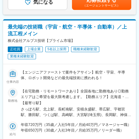
応募依頼する
気になる
2回【年収例】年収450万円／28歳(経験5年)、年収595万円／38歳
◆こんな悩みはないですか？当社でスキルアップできます！◆
（エージェントサービス）
(経験15年)賃金はあくまでも目安の金額であり、選考を通じて上
◇コロナ禍で不安定さを痛感し、会社に依存する形ではなく手に
下する可能性があります。月給(月額)は固定手当を含めた表記で
職をつけたい。
す。
◇昔からモノづくりに興味があったが、未経験なのでチャレンジ
最先端の技術職（宇宙・航空・半導体・自動車）／上
できていない。
◇今の会社に明確な評価基準がなく、自身のキャリアやスキルア
流工程メイン
ップの実感がない。
株式会社アルプス技研【プライム市場】
◆案件配属後：
正社員
上場企業
5名以上採用
職種未経験歓迎
2年～3年程度アサイン案件に携わります。
業種未経験歓迎
半年に1度営業とプロジェクトリーダーと面談し、自身の状態や希
望の案件のヒアリングを行い、次回案件アサイン時に適切なプロ
ジェクトに配属できるような体制を整えています。
【エンジニアファーストで案件をアサイン】航空・宇宙、半導
そのため、多種多様な業界のクライアント先プロジェクトを担当
体、ロボット開発などの最先端技術に携われる！
仕事内容
することができ、幅広い知識とスキルを身に付けることができま
す。
【在宅勤務・リモートワークあり】全国各地に勤務地あり◎勤務
エリアはご希望を最大限考慮します。【勤務エリア】北海道・青
■充実した研修制度：
勤務地
森県・岩手県・宮城県・秋田県・山形県・福島県茨城県・栃木
【最寄り駅】
県・群馬県・埼玉県・千葉県・東京都・神奈川県・山梨県岐阜
さっぽろ駅、北上駅、長町南駅、安積永盛駅、帯広駅、宇都宮
■当社の魅力：
県・静岡県・愛知県・三重県新潟県・富山県・石川県・福井県・
駅、勝田駅、つくば駅、高崎駅、大宮駅(埼玉県)、長岡駅、神保町
「心の福利厚生」：技術者が快適な就業環境を維持できるよう、
長野県滋賀県・京都府・大阪府・兵庫県・奈良県・和歌山県鳥取
駅、恵比寿駅、橋本駅(神奈川県)、みなとみらい駅、本厚木駅、村
様々な施策があります。
県・島根県・岡山県・広島県・山口県・徳島県福岡県・佐賀県・
年収720万円（35歳／入社5年目／月給40万円／マネージャー職）
井駅、竜王駅、名鉄名古屋駅、新浜松駅、静岡駅、丹波口駅、堺
・営業担当による密なフォロー：各営業担当はきちんとフォロー
長崎県・熊本県・大分県・宮崎県・鹿児島県自社工場（栃木県・
年収650万円（30歳／入社3年目／月給35万円／リーダー職）
筋本町駅、姫路駅、銀山町駅、博多駅、美栄橋駅、札幌駅、長町
できる担当人数（20～40名）を担当します。週1回～月1回まで各
給与
長野県）＼POINT／★勤務地は最大限考慮／希望に応じて自宅近
駅、宇都宮駅東口駅、竹橋駅、代官山駅、ささしまライブ駅、第
技術者に合わせた頻度で連絡をし、目指すキャリアや人生設計の