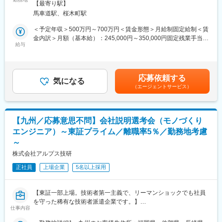
の範囲：会社の定める事業所（リモートワーク含む）
過去、大手メーカーにて回路設計に従事したメンバーなど、ベテ
【最寄り駅】
い、そこに使用される基板の高品質化も進んでいます。
ランが揃っています。リモート環境ですが、技術者同士の多様な
馬車道駅、桜木町駅
当社は2008年に創業し、大手セットメーカーで開発を手がけてい
知見共有でノウハウを吸収できます。
た人材で技術陣を構成し「回路設計がわかるアートワーク屋」と
＜予定年収＞500万円～700万円＜賃金形態＞月給制固定給制＜賃
して、基板設計から製造、実装までをトータルで承っています。
金内訳＞月額（基本給）：245,000円～350,000円固定残業手当/
■案件事例：
将来を見据えて、技術者の体制強化を図るべく、即戦力として基
給与
月：114,844円～164,063円（固定残業時間60時間0分/月）超過し
ヒューマノイド型ロボット用モータードライバー／M2M向けデュ
板設計に従事いただける方を求めています。
た時間外労働の残業手当は追加支給＜月給＞359,844円～514,063
アルバンド（2.5GHz/5GHz）無線モジュール／センサ内臓（3軸
円（一律手当を含む）＜昇給有無＞有＜残業手当＞有＜給与補足
加速度/照度/温度/湿度）無線モジュール／高周波IC（25GHz～
■業務内容
＞※これまでの経験や能力、前職給与などを考慮します。■昇給：
60GHz）用評価ボード／デジタルコヒーレント通信システム
応募依頼する
電気・電子製品に使用されるプリント基板のアートワーク設計全
気になる
随時■賞与：年2回（6月・12月※業績による）■年収例：6０0万円
(ADC/PLLユニット)／APDモジュールシステム(量子暗号化通信)／
（エージェントサービス）
般をお任せいたします。
（36歳※入社後3年）賃金はあくまでも目安の金額であり、選考を
大電流厚銅基板(100A)／他各種評価ボード、大規模FPGAボー
・顧客から直接受注もしくはアサインされた製品の基板設計業務
通じて上下する可能性があります。月給(月額)は固定手当を含めた
ド、CPUボード、I/Oボード など
・回路図を読み解き、プリント基板の詳細設計を遂行
表記です。
・顧客の要望をヒアリングし、最適な設計を提案
変更の範囲：会社の定める業務
【九州／応募意思不問】会社説明選考会（モノづくり
・必要に応じた顧客との打ち合わせ（リモート中心）
エンジニア）～東証プライム／離職率5％／勤務地考慮
～
■案件事例：
ヒューマノイド型ロボット用モータードライバー／M2M向けデュ
株式会社アルプス技研
アルバンド（2.5GHz/5GHz）無線モジュール／センサ内臓（3軸
正社員
上場企業
5名以上採用
加速度/照度/温度/湿度）無線モジュール／高周波IC（25GHz～
60GHz）用評価ボード／デジタルコヒーレント通信システム
(ADC/PLLユニット)／APDモジュールシステム(量子暗号化通信)／
【東証一部上場。技術者第一主義で、リーマンショックでも社員
大電流厚銅基板(100A)／他各種評価ボード、大規模FPGAボー
を守った稀有な技術者派遣企業です。】
ド、CPUボード、I/Oボード など
仕事内容
応募意思不問で会社説明を随時開催させていただきます。会社の
事が気になる、話しを聞いてみたい等少しでもご興味があればぜ