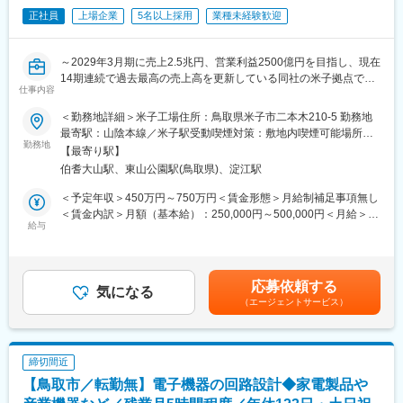
■組織構成
名」という実績に表れています。
正社員
上場企業
5名以上採用
業種未経験歓迎
開発部門は20名程度。チームで協力しながらプロジェクトを推進
します。
変更の範囲：会社の定める業務
～2029年3月期に売上2.5兆円、営業利益2500億円を目指し、現在
■業務の魅力
14期連続で過去最高の売上高を更新している同社の米子拠点での
ODM・OEM事業で培ったワンストップ開発体制が強み。新規事業
仕事内容
業務～
にも積極的で、AI・DX分野にも挑戦できます。技術力を高めつ
＜勤務地詳細＞米子工場住所：鳥取県米子市二本木210-5 勤務地
つ、幅広い分野で経験を積むことが可能です。
◆鳥取県米子市
最寄駅：山陰本線／米子駅受動喫煙対策：敷地内喫煙可能場所あ
人口約14万人、平均気温15℃、羽田空港から米子空港まで飛行機
勤務地
り
■教育体制
【最寄り駅】
で約1時間、大阪から電車で3時間弱。米子市内から米子空港まで
OJTを中心に、必要に応じた外部研修や資格取得支援制度も充実
伯耆大山駅、東山公園駅(鳥取県)、淀江駅
車で20分程。年間移住者は約2000世帯で約3000名と毎年増加傾
しています。
向。鳥取県内の住み心地ランキングは米子が3年連続1位。
＜予定年収＞450万円～750万円＜賃金形態＞月給制補足事項無し
＜賃金内訳＞月額（基本給）：250,000円～500,000円＜月給＞
■就業環境
◆米子市の魅力
給与
250,000円～500,000円＜昇給有無＞有＜残業手当＞有＜給与補足
年間休日129日、土日祝休み。残業は月10～20時間程度と、ワー
待機児童0人。公立・私立などの様々な保育施設や幼稚園が約80
＞※上記はあくまで想定年収であり、ご選考を通じて最終的に決定
クライフバランスも良好です。福利厚生や手当も充実していま
か所。医療機関は市内約144か所、そのうち小児科は43か所、人
いたします。■昇給：年1回(4月)■賞与：年2回(6月、12月) 賃金は
す。
口10万人当たりの病院・診療所数、病床数、医師数・看護師数は
あくまでも目安の金額であり、選考を通じて上下する可能性があ
応募依頼する
全国平均を上回り子育て・教育、医療、福祉環境が充実。
気になる
ります。月給(月額)は固定手当を含めた表記です。
■想定されるキャリアパス
（エージェントサービス）
スーパー、コンビニ、ホームセンターなどの商業施設等も整い、
回路設計エンジニアとして専門性を高めるだけでなく、開発リー
首都圏と比べ家賃などの物価も低価格、山陰髄一の商業都市とし
ダーや管理職へのキャリアアップも目指せます。
て快適な環境で過ごすことが可能。
更に温泉、海水浴、登山、サイクリング、スキー、釣りなど春夏
■企業の特徴/魅力
締切間近
秋冬、日々の暮らしのそばにレジャーを楽しめる環境も整う。
鳥取三洋電機のDNAを受け継ぎ、安定した基盤と新規事業への挑
【鳥取市／転勤無】電子機器の回路設計◆家電製品や
代表的なスポットとしては中国地方最高峰の大山、海に湯が沸く
戦を両立する企業です。大手企業との取引実績も豊富で、地域を
山陰屈指の温泉街の皆生温泉、コハクチョウ渡来南限地で湖の中