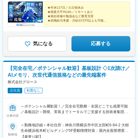
くの配属先を決定★一人ひとりの希望・専門性・将来の方向性を
一通り駅、新静岡駅、本町駅、山陽姫路駅、櫛田神社前駅、県庁
方向性、職場環境の改善等の悩み相談まで話し合い、技術者の希
十分に考慮し、エンジニアファーストで案件をアサイン！★配属
★年休127日／土日祝休み
前駅(沖縄県)、新御茶ノ水駅、渋谷駅、近鉄名古屋駅、浜松駅、祇
望に沿う提案をしています。女性技術者の育休・産休取得実績も
★残業月平均18h／リモートあり
先企業の判断により在宅勤務なども実施中※受動喫煙防止対策：屋
園駅(福岡県)
あります。
★独自研修や勉強会など教育充実
内喫煙可能場所あり
★前職給与考慮・月給33万円以上も可能
・メンター制度：異なる派遣先の社員同士がグループを組み、仕
事や技術に対する相談などを受け付ける制度があります。月1回、
宇宙も、最新自動車も、飛行機も、ドローンも――。
勉強会を行っているグループもあるとのこと。
アルプス技研でしか得られない『経験』と『技術』があ
・社内掲示板：特定派遣の企業ですと、派遣元の企業への帰属意
ります。
気になる
応募する
識がなくなりがちですが、社内掲示板にて異なる派遣先の社員と
技術的な質問からおすすめのお店まで情報交換することができま
す。
変更の範囲：本文参照
【完全在宅／ポテンシャル歓迎】基板設計 ◇1次請け／
AIメモリ、次世代通信規格などの最先端案件
株式会社グロース
正社員
転勤なし
～ポテンシャル層歓迎！／完全在宅勤務・全国どこでも就業可能
／基板設計～開発、実装までトータルでご支援する技術者集団／
仕事内容
大手メーカーとの取引実績は100社以上～
＜勤務地詳細＞本社住所：神奈川県横浜市中区太田町6-84-2 大樹
■募集背景
生命横浜桜木町ビルディング5F受動喫煙対策：屋内全面禁煙変更
AI技術の進化や、スマートフォン等の電子機器の開発加速に伴
勤務地
の範囲：会社の定める事業所（リモートワーク含む）
【最寄り駅】