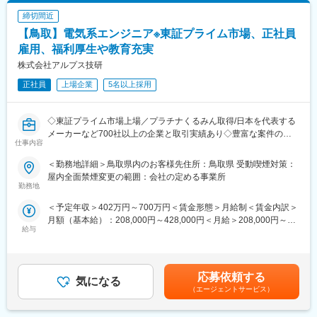
・業務中はみんな真剣に黙々と仕事に取り組み、業務時間外は和
す。抽出された問題点解決に合わせた、改善策、具体案を提案し
締切間近
気あいあいとしていてメリハリのある環境です。
導入後伴走フォローしていきます。
【鳥取】電気系エンジニア※東証プライム市場、正社員
・休日は、完全土日祝休みで年間休日も123日、残業は月平均5時
間程度とほとんどないため、プライベートも大事に働くことがで
雇用、福利厚生や教育充実
変更の範囲：会社の定める業務
きます。
株式会社アルプス技研
正社員
上場企業
5名以上採用
■組織構成：
本社の回路設計担当は6～7名在籍をしております。
◇東証プライム市場上場／プラチナくるみん取得/日本を代表する
■当社の事業について：
メーカーなど700社以上の企業と取引実績あり◇豊富な案件の中
《1》設計・開発受託
仕事内容
から、あなたの経験・スキル・希望などに応じて最適なプロジェ
お客様の商品（電子機器等）商品化のお手伝いを、設計から試
クトへ配属！営業所と社員同士の横のつながりも大事にする企業
作・評価・量産フォローまで可能です。
＜勤務地詳細＞鳥取県内のお客様先住所：鳥取県 受動喫煙対策：
◇
手作り試作・設計（例えば、パターン設計）や3Dプリンタでの筐
屋内全面禁煙変更の範囲：会社の定める事業所
勤務地
体の試作や外観デザインの作成等についてもご相談を承ります。
■仕事内容：
なお、原理試作や手作り試作までというご要望や、試作基板の動
＜予定年収＞402万円～700万円＜賃金形態＞月給制＜賃金内訳＞
電気系のエンジニアとして、最先端メカトロニクス分野の電気・
作チェックプログラムの作成等にもお応えさせていただきます。
月額（基本給）：208,000円～428,000円＜月給＞208,000円～
電子回路設計や解析・評価業務を中心とした一連の業務をお任せ
《2》コンビニファクトリー
給与
428,000円＜昇給有無＞有＜残業手当＞有＜給与補足＞予定年収
します。あなたの経験・スキル・希望を考慮し、最適なプロジェ
量産経験のないスタートアップ企業向けに「手軽に使っていただ
はあくまでも目安の金額であり、選考を通じて上下する可能性が
クトへ配属。経験の浅い方は補助業務に携わることが可能です。
けるコンビニのような存在」としてスモールスタートのお手伝い
あります。※上記予定年収とは別途残業代が全額支給されます※ほ
経験豊富な方は、即戦力としてPM業務でご活躍いただけます！
を行います。
か、役職ポスト給（最大70,000円）資格取得報奨金、単身赴任手
応募依頼する
これまで当社で培ってきたノウハウを活かし、セル方式の生産工
気になる
当、Web手当、交代勤務手当など賃金はあくまでも目安の金額で
◇業務詳細：
程を導入し、小回りの利く「手軽なコンビニ工場」として小ロッ
（エージェントサービス）
あり、選考を通じて上下する可能性があります。月給(月額)は固定
【具体的な業務】
トに対応します。
手当を含めた表記です。
アナログ・デジタル回路設計、マイコン設計、光学設計業務
《3》IoTトータルサポート