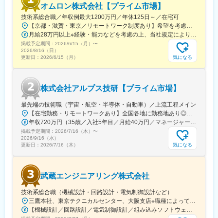
計者のノウハウを活かしつつ、設計期間の大幅な短縮と設計品質
オムロン株式会社【プライム市場】
の向上を実現しました。従来の設計手法と比較して設計期間を3分
技術系総合職／年収例最大1200万円／年休125日～／在宅可
の1～5分の1に短縮した実績があります。
【京都・滋賀・東京／リモートワーク制度あり】希望を考慮の上、下記いずれかの拠点へ配属■京都事業所（本社）京都府京都市下京区塩小路通堀川東入 オムロン京都センタービル■綾部事業所京都府綾部市中山町鳴谷3-2■桂川事業所京都府向日市寺戸町九ノ坪53番地■京阪奈イノベーションセンタ京都府木津川市木津川台9-1 ＜けいはんな学研都市＞■草津事業所滋賀県草津市西草津2-2-1■東京事業所東京都港区港南2-3-13 品川フロントビル7F※勤務地変更の範囲：国内外の全拠点およびテレワークの就業場所※受動喫煙対策：屋内全面禁煙※当面転勤なし
月給28万円以上※経験・能力などを考慮の上、当社規定により決定します。
■サポートプラットフォーム：
掲載予定期間：
2026/6/15（月）
〜
Windows, RedHat Linux
2026/8/16（日）
気になる
更新日：
2026/6/15（月）
■特徴：
・年齢層は30代、40代の設計者が中心となっています。
・職場では役職名ではなく皆"さん"付けで呼び合う風通しの良い職
株式会社アルプス技研【プライム市場】
場です。
・出勤服装も自由で、カジュアルな格好した職員が多いです。
最先端の技術職（宇宙・航空・半導体・自動車）／上流工程メイン
・リモートワークも推進しており、自由な職場です。※リモートワ
【在宅勤務・リモートワークあり】全国各地に勤務地あり◎勤務エリアはご希望を最大限考慮します。【勤務エリア】北海道・青森県・岩手県・宮城県・秋田県・山形県・福島県茨城県・栃木県・群馬県・埼玉県・千葉県・東京都・神奈川県・山梨県岐阜県・静岡県・愛知県・三重県新潟県・富山県・石川県・福井県・長野県滋賀県・京都府・大阪府・兵庫県・奈良県・和歌山県鳥取県・島根県・岡山県・広島県・山口県・徳島県福岡県・佐賀県・長崎県・熊本県・大分県・宮崎県・鹿児島県自社工場（栃木県・長野県）＼POINT／★勤務地は最大限考慮／希望に応じて自宅近くの配属先を決定★一人ひとりの希望・専門性・将来の方向性を十分に考慮し、エンジニアファーストで案件をアサイン！★配属先企業の判断により在宅勤務なども実施中※受動喫煙防止対策：屋内喫煙可能場所あり
ークの際に必要なPCなどの機器は会社支給となります。
年収720万円（35歳／入社5年目／月給40万円／マネージャー職） 年収650万円（30歳／入社3年目／月給35万円／リーダー職）
掲載予定期間：
2026/7/16（木）
〜
変更の範囲：会社の定める業務
2026/9/16（水）
気になる
更新日：
2026/7/16（木）
武蔵エンジニアリング株式会社
技術系総合職（機械設計・回路設計・電気制御設計など）
三鷹本社、東京テクニカルセンター、大阪支店※職種によって勤務地が異なります。※サービスエンジニアは将来的に転勤の可能性があります。（当面は転勤なし）【機械設計・電気制御設計・回路設計・組み込み開発】三鷹本社 または 東京テクニカルセンター※転勤なし【サービスエンジニア】大阪支店■三鷹本社東京都三鷹市下連雀8-7-4＜アクセス＞JR・井の頭線「吉祥寺駅」よりバス15分。「NTTデータビル前」より徒歩5分JR「三鷹駅」南口よりバス15分。「篠原病院入口」より徒歩5分■東京テクニカルセンター神奈川県川崎市麻生区栗木2-8-8＜アクセス＞「黒川駅」より徒歩10分■大阪支店大阪府大阪市淀川区宮原4-3-12 新大阪明幸ビル4F＜アクセス＞JR「新大阪駅」より徒歩15分受動喫煙対策：屋内全面禁煙変更の範囲：会社の定める事業所
【機械設計／回路設計／電気制御設計／組み込みソフトウェア開発】月給31万円～45万円+各種手当+賞与【サービスエンジニア】月給25万円～37万円+各種手当+賞与