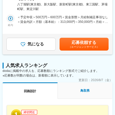
■職務の特徴：
・茨城県：半導体装置の制御盤電気回路設計業務
3-12 新大阪明幸ビル勤務地最寄駅：JR線／新大阪駅受動喫煙対
八丁堀駅(東京都)、新大阪駅、新富町駅(東京都)、東三国駅、茅場
入社後は、各種アナログ製品ならびにアナログIPのアナログ回
・埼玉県：民生用電源装置等の電気回路設計
策：敷地内喫煙可能場所あり＜勤務地詳細3＞福岡事業所住所：福
町駅、東淀川駅
路、レイアウト設計の仕事を担当して頂きます。
その他、全国各地にて多数のプロジェクトあり
岡市博多区博多駅南1-3-6 第三博多偕成ビル 6F勤務地最寄駅：JR
製品企画の段階から製品のリリースまで、製造の工程や品質を一
線／博多駅受動喫煙対策：敷地内喫煙可能場所あり変更の範囲：
＜予定年収＞500万円～600万円＜賃金形態＞月給制補足事項なし
貫して取り組める案件もあり、設計者として幅広く成長できる環
■充実した教育制度／入社後のフォロー体制◎：
会社の定める事業所（リモートワーク含む）
＜賃金内訳＞月額（基本給）：313,000円～350,000円＜月給＞
境にあります。
◎人事育成制度…等級制度の定義と連動したカリキュラム体型の
給与
313,000円～350,000円＜昇給有無＞有＜残業手当＞有＜給与補足
※回路設計、レイアウト設計のどちらに配属するかは、能力に応じ
導入。
＞※前職考慮のうえ、ご経験により上記以上のご年収も可能です。
て決めさせていただきます。
◎FA制度…自ら職務・職場を希望でき、エリア・営業所間をこえ
■賞与：年2回■昇給：年1回賃金はあくまでも目安の金額であり、
て適性に配置できるシステムもご用意。
選考を通じて上下する可能性があります。月給(月額)は固定手当を
応募依頼する
■企業の特徴：
◎キャリアサポート制度…定期的にカジュアル形式な面談を行う
気になる
含めた表記です。
（エージェントサービス）
ジーダットは、アナログ、パワーデバイス、メモリ、イメージセ
ことでここのスキルレベルを把握するとともに必要に応じて関連
ンサー、LCDドライバーなどカスタム設計にフォーカスし、この
部署と連携し環境を改善。
分野の自動化技術で世界の先頭を走っています。カスタム設計
◎人事考課制度…目標達成を適性に処遇へ反映されることを有能
は、開発期間の短縮が求められる中で、性能・品質を犠牲にする
感を高め、自立できる人財を育成できる制度。
人気求人ランキング
ことなく設計の自動化を図ることは極めて難しく、半導体の生産
dodaに掲載中の求人を、応募数順にランキング形式でご紹介します。
性向上に大きなネックとなっています。当社では従来から強みと
※応募数が同数の場合は、新着順に表示しています。
している自動設計技術に加え、回路の性能・品質を確実に保証す
変更の範囲：本文参照
るために、設計制約を反映させる「制約ドリブン設計手法」の開
更新日：
2026/8/7（金）
発に成功し、設計エキスパート向けの高度な設計支援はもちろ
ん、設計レベルの全社的な向上に広く寄与しています。
鳥取県
回路設計
■実績について：
当社は、設計の初期段階における高精度の見積り機能や、素子の
生成、配置配線、コンパクションなどの自動機能に設計制約ドリ
締切間近
ブン機構を組み込んだ新しい設計手法を提供しています。熟練設