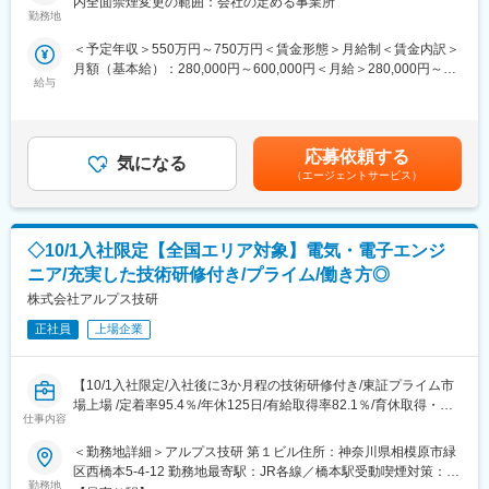
内全面禁煙変更の範囲：会社の定める事業所
支援を行っている同社にて、電気電子回路設計をご担当いただき
ます。
勤務地
ます。
■当社で働くメリット：
＜予定年収＞550万円～750万円＜賃金形態＞月給制＜賃金内訳＞
※ご経験により、他案件に配属となる場合もございます。
(1)弊社ではエンジニア同士の横の繋がりが強く、研修や勉強会
月額（基本給）：280,000円～600,000円＜月給＞280,000円～
（昨年度実績2000回）を実施し、啓発の共有を図っています。
給与
600,000円＜昇給有無＞有＜残業手当＞有賃金はあくまでも目安
■業務詳細
（エンジニアサポートシステムや外部講師研修等）
の金額であり、選考を通じて上下する可能性があります。月給(月
電気・電子設計（アナログ・デジタル回路、マイコン・無線・電
(2)取引社数700社以上であり、上流工程にも携れるだけでなく、
額)は固定手当を含めた表記です。
源回路、LSI、レイアウト、生産設備等）、解析、評価等をお任せ
自分のキャリアにあった企業を選定することが出来ます。
します。
(3)雇用整理を行なっていません。リーマンショック以降に派遣の
応募依頼する
気になる
ニーズが低下したものの、社員があってこそ企業が成り立つとい
（エージェントサービス）
■案件例
う考えのもと同社は社員の雇用整理を行なわず、研修などの教育
◇自動車関連：自動運転アシストシステムの開発
に力を入れています。
◇宇宙・航空関連：航空機／ジェットエンジン用の制御回路シス
◇10/1入社限定【全国エリア対象】電気・電子エンジ
テム設計・開発
◇半導体関連：有機ELなどの設計・開発
変更の範囲：会社の定める業務
ニア/充実した技術研修付き/プライム/働き方◎
◇産業用ロボット・工作機械関連：産業用ロボット開発
株式会社アルプス技研
正社員
上場企業
＼ステップアップを強力支援／
・ミーブ：エンジニア向け支援を入社後2年間は毎月3,000円支給
【10/1入社限定/入社後に3か月程の技術研修付き/東証プライム市
・EAP（Employee Assistance Program）
場上場 /定着率95.4％/年休125日/有給取得率82.1％/育休取得・復
・キャリア支援：社会人基礎力講座を受講でステップごとに１万
仕事内容
帰率100%/ぷらちなくるみんマーク取得】
円支給
・メンタル支援：営業担当に話しづらいことも相談できるカウン
＜勤務地詳細＞アルプス技研 第１ビル住所：神奈川県相模原市緑
■業務概要：
セリング
区西橋本5-4-12 勤務地最寄駅：JR各線／橋本駅受動喫煙対策：屋
入社後研修を経て電気・電子エンジニアとしてご活躍いただきま
・全国7か所の研修センター：実地・オンラインにて、「講義×実
勤務地