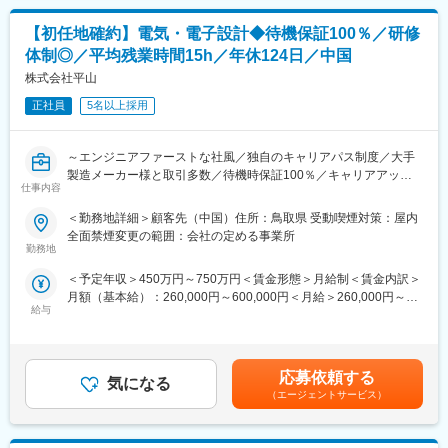
・創業から55年以上、一度も社員の人員整理をしていません。
■業務詳細
初任給も年々アップしています。
【初任地確約】電気・電子設計◆待機保証100％／研修
電気・電子設計（アナログ・デジタル回路、マイコン・無線・電
【長期就業のための手厚いサポート】
源回路、LSI、レイアウト、生産設備等）、解析、評価等をお任せ
体制◎／平均残業時間15h／年休124日／中国
・年休127日/月残業15.7時間/有給取得率79.1％
します。
株式会社平山
・男性の育児・看護休暇も運用実績あり
・育児休暇取得率100％(※くるみんマーク取得企業)/育児休暇か
■案件例
正社員
5名以上採用
らの復帰率100％
◇自動車関連：自動運転アシストシステムの開発
・子ども手当(18歳まで月1万円)
◇宇宙航空関連：航空機エンジン用の制御回路システム設計・開
・持株会や確定拠出年金などの資産形成サポートも充実
～エンジニアファーストな社風／独自のキャリアパス制度／大手
発
製造メーカー様と取引多数／待機時保証100％／キャリアアップ
◇半導体関連：有機ELなどの設計・開発
仕事内容
支援・研修制度◎～
◇産業用ロボット・工作機械関連：産業用ロボットの設計・開発
変更の範囲：会社の定める業務
＜勤務地詳細＞顧客先（中国）住所：鳥取県 受動喫煙対策：屋内
＼同社のオススメポイント！／
＼社会人の基礎から次のステップを見通した制度／
全面禁煙変更の範囲：会社の定める事業所
★働きやすさ★
派遣先が決定するまで、弊社内の研修施設にて技術の向上に取り
勤務地
定着率90%以上／待機期間の給与100％保障／年間休日124日／平
組むことが可能な環境です。
＜予定年収＞450万円～750万円＜賃金形態＞月給制＜賃金内訳＞
均残業時間15時間程度／社宅制度充実
アサイン後もフォロー制度が充実。一人前のエンジニアとして立
月額（基本給）：260,000円～600,000円＜月給＞260,000円～
★研修・教育体制充実★
ち上がれるよう、成長を支えています。
給与
600,000円＜昇給有無＞有＜残業手当＞有賃金はあくまでも目安
派遣先が決定するまで、弊社内の研修施設にて技術の向上に取り
（制度例）
の金額であり、選考を通じて上下する可能性があります。月給(月
組むことが可能な環境です。
・ミーブ：エンジニア向け支援を入社後2年間は毎月3,000円支給
額)は固定手当を含めた表記です。
★大手企業との取引実績多数★
・EAP（Employee Assistance Program）
大手自動車・航空機・人工衛星・半導体・産業機械など、広範な
・キャリア支援「ソロフライトプラン」：社会人基礎力講座を受
応募依頼する
気になる
分野での機械設計に携わるエンジニアの派遣事業を展開しており
講でステップごとに１万円支給
（エージェントサービス）
ます。
・メンタル支援「ココロケアサポート」：営業担当に話しづらい
★その他★
ことも相談できるカウンセリング
エンジニアファーストの社風／入社後2年間、毎月3000円の支給
・全国7か所の研修センターでの実地・オンライン研修にて、「講