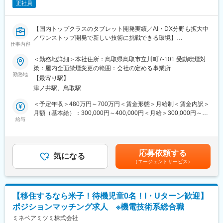
正社員
■魅力：
◎エンジニアとしての市場価値向上が年収に直結する評価制度
【国内トップクラスのタブレット開発実績／AI・DX分野も拡大中
（年収1000万円越えの現役エンジニアも在籍）
／ワンストップ開発で新しい技術に挑戦できる環境】
◎年間887回のエンジニア主催技術勉強会で圧倒的成長環境
仕事内容
■業務概要
◎業界や職種を超えたメイテックの仲間とつながり自主勉強会も
当社は鳥取県を代表する電子機器メーカーとして、タブレット端
含め技術力を研鑽可能
＜勤務地詳細＞本社住所：鳥取県鳥取市立川町7-101 受動喫煙対
末やIoT機器などの企画・開発・製造を一貫して手がけています。
◎最先端の技術情報を知る担当営業とともに身に着けるべき技術
策：屋内全面禁煙変更の範囲：会社の定める事業所
本ポジションでは、電子機器・情報通信機器のハードウェア開発
や経験すべき業界を考え、キャリアを形成できる戦略的ローテー
勤務地
【最寄り駅】
における回路設計業務を担当していただきます。製品の企画・仕
ション制度
津ノ井駅、鳥取駅
様検討から設計、評価、量産立ち上げまで一貫して携わることが
◎配属先メーカーの現場新入社員OJT・技術指導を担うほどの技
でき、技術力を活かしながらものづくりの最前線に関われる環境
術力への圧倒的信頼
＜予定年収＞480万円～700万円＜賃金形態＞月給制＜賃金内訳＞
です。
◎技術単価平均5688円のハイレベルなPJTを担当可能
月額（基本給）：300,000円～400,000円＜月給＞300,000円～
◎上流工程PJTが約90%
給与
400,000円＜昇給有無＞有＜残業手当＞有＜給与補足＞賞与：年2
■業務詳細
◎年齢制限なしの家具付き社宅に月額２万500円で住める
回合計4ヶ月分（昨年度実績）。昇給：1～3％（昨年度実績）。
・アナログ／デジタル回路の設計および評価
資格・経験・能力に応じて決定します。賃金はあくまでも目安の
・製品仕様の検討、回路構成の設計・開発
【豊富な研修制度】
金額であり、選考を通じて上下する可能性があります。月給(月額)
応募依頼する
・試作品の評価試験、不具合解析および改善対応
個人に任せきりではなく、エンジニア・エリア同士、横のつなが
気になる
は固定手当を含めた表記です。
（エージェントサービス）
・プリント基板設計部門やソフトウェア部門との連携
りもございます。エンジニア主導での研修も行われています。ま
・量産立上げ支援および品質改善活動
た、各専門ごとの技術研修から、人間力研修まで、業界トップク
ラスのグループ研修体制を整えています。
■扱う商材
「研修回数：631回／年」「研修制度を有効活用しているエンジ
【移住するなら米子！待機児童0名！I・Uターン歓迎】
業務用タブレットや表示器、IoTモジュールなど、業界トップレベ
ニア：延べ6,762名」など、他社とは比べ物にならないレベルでの
ポジションマッチング求人 ※機電技術系総合職
ルの製品群の開発に携わることができます。
研修を受けることができます。その結果が、「離職率：約6.1%
ミネベアミツミ株式会社
（製造業平均約11％）」「勤続16年以上のエンジニア：約1500