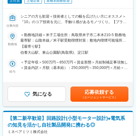
正社員
上場企業
業種未経験歓迎
シニアの方も歓迎＜技術者としての幅を広げたい方にオススメ＞
『10』のコア技術を元に、手触り感があるモノづくり。【プライ
仕事内容
ム上場の精密部品メーカー／業績右肩上がりに成長】
＜勤務地詳細＞米子工場住所：鳥取県米子市二本木210-5 勤務地
▼同社の特徴はこちらです
最寄駅：山陰本線／米子駅受動喫煙対策：敷地内喫煙可能場所あ
□10のコア技術を融合し新たな事業機会を創出
勤務地
り
【最寄り駅】
□開発と生産の内製化に強み！高水準の品質・技術
伯耆大山駅、東山公園駅(鳥取県)、淀江駅
□WLBも大切に◎有給取得率80%程／残業月平均20h程
□自社製品×自社技術の【相合】を強みに新製品開発
＜予定年収＞500万円～850万円＜賃金形態＞月給制補足事項無し
□グローバルな活躍も叶う！アジア、北南米、欧州と世界中に拠点
＜賃金内訳＞月額（基本給）：250,000円～350,000円＜月給＞
給与
250,000円～350,000円＜昇給有無＞有＜残業手当＞有＜給与補足
◆職務概要：
＞※上記はあくまで想定年収であり、ご年齢／ご経験／スキルを鑑
あなたの経験・スキルに合わせて最適なポジション（部署・業
みて決定いたします。■昇給：年1回(4月)■賞与：年2回(6月、12
務）をマッチングさせて頂きます。
月)賃金はあくまでも目安の金額であり、選考を通じて上下する可
応募依頼する
詳細については面接等の選考を通じてお伝えしていきます。尚、
気になる
能性があります。月給(月額)は固定手当を含めた表記です。
（エージェントサービス）
ご経験に応じて幅広い部門で選考させて頂きます。
◆業務例：
・小型モータ、各種アクチュエータ、センサー等活用し、次世代
【第二新卒歓迎】回路設計(小型モーター設計)※電気系
FA・ロボティクスや車載、医療、住設など新製品の開発
の知見を活かし自社製品開発に携わる◎
・EV急速充電器や太陽光発電などのパワコンなどに搭載されるハ
イパワー電源ユニットの構想設計から量産設計
ミネベアミツミ株式会社