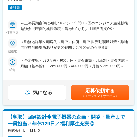
す。
正社員
■応募すべき魅力:
【未経験/第二新卒から開発に携われること】
～上流長期案件に9割アサイン／年間887回のエンジニア主催技術
今回、人柄や意欲を重視しており、長く活躍いただける方を希望
勉強会で圧倒的成長環境／賞与約6か月／土曜日面接OK～
しているためです。その中で、現在のメンバーによるOJT体制も
仕事内容
充実しているので、段階的なスキルアップができます。
■業務内容：
＜勤務地詳細＞顧客先（鳥取）住所：鳥取県 受動喫煙対策：敷地
【抜群の安定性/将来性があること】
設計（構想設計、マイコン回路、無線回路、電源回路、LSI、レイ
内喫煙可能場所あり変更の範囲：会社の定める事業所
同社は売上高1兆円規模企業であり、10年前と比較して4倍程度の
アウト、生産設備等）、解析、評価等
勤務地
成長を遂げています。昨年度は、売上高・営業利益・経常利益・
純利益の全てで過去最高を更新しました。10年後に売上高2.5兆
＜予定年収＞530万円～900万円＜賃金形態＞月給制＜賃金内訳＞
■案件例：
円、営業利益2500億円を目標としています。また、コロナ下でも
月額（基本給）：269,000円～400,000円＜月給＞269,000円～
◇自動車・二輪車：自動運転に関わる回路設計
売上高10%も下回らない体力を持ち合わせています。
給与
400,000円＜昇給有無＞有＜残業手当＞有賃金はあくまでも目安
自動車による交通事故軽減のために、世界中で注目されている安
の金額であり、選考を通じて上下する可能性があります。月給(月
全運転支援システムに関わる業務。車載レーダーにおける制御回
■同社について:
額)は固定手当を含めた表記です。
路設計
総合精密部品メーカーとしての技術力：同社は2017年にミツミ電
◇医療・医療機器：画像診断装置用電子部品の開発
応募依頼する
機と経営統合し「ミネベアミツミ株式会社」として新しいスター
気になる
X線、超音波、NMRといった部位・用途に応じた各種画像診断装
（エージェントサービス）
トを切りました。同社の強みは、旧ミネベアの保有している「超
置のFPGA論理設計～周辺回路設計を行う。また、シミュレーショ
精密機械加工技術」「垂直統合生産システム」と、ミツミ電機が
ン、実機評価、環境評価等
長年培ってきた「エレクトロニクス技術」の融合です。主要製品
◇宇宙：宇宙機器のシステム開発
であるベアリングやモーターのみならず、センサー、光学、半導
【鳥取】回路設計◆電子機器の企画・開発・量産まで
・姿勢制御システムや電源システム、通信システム等の各種サブ
体、高周波、電気回路などの複数技術を持ち、IoT社会に貢献する
システムの開発
一貫担当／年休129日／福利厚生充実◎
ソリューションの開発を強化しています。
・限られた空間内、また宇宙独自の環境条件に適応できるシステ
株式会社ＬＩＭＮＯ
ム開発
変更の範囲：会社の定める業務