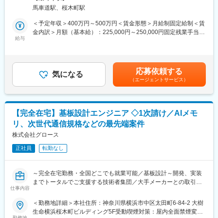
い、そこに使用される基板の高品質化も進んでいます。
馬車道駅、桜木町駅
当社は2008年に創業し、大手セットメーカーで開発を手がけてい
た人材で技術陣を構成し「回路設計がわかるアートワーク屋」と
＜予定年収＞400万円～500万円＜賃金形態＞月給制固定給制＜賃
して、基板設計から製造、実装までをトータルで承っています。
金内訳＞月額（基本給）：225,000円～250,000円固定残業手当/
将来を見据えて、技術者の体制強化を図るべく、即戦力として基
給与
月：114,844円～164,063円（固定残業時間60時間0分/月）超過し
板設計に従事いただける方を求めています。
た時間外労働の残業手当は追加支給＜月給＞339,844円～414,063
円（一律手当を含む）＜昇給有無＞有＜残業手当＞有＜給与補足
■当社の魅力：【ベテラン社員の技術力を吸収】
＞※これまでの経験や能力、前職給与などを考慮します。■昇給：
応募依頼する
少数精鋭の技術者が集まっており、リモート環境下であっても困
気になる
随時■賞与：年2回（6月・12月※業績による）■年収例：650万円
（エージェントサービス）
ったことは社内で相談しながら業務遂行いただけます。
（36歳※入社後3年）賃金はあくまでも目安の金額であり、選考を
最先端の製品に関わることができること、またベテラン社員がこ
通じて上下する可能性があります。月給(月額)は固定手当を含めた
れまで培ってきたノウハウを間近で吸収できるため、基板設計者
表記です。
としての専門スキルを身につけることが可能です。
【完全在宅】基板設計エンジニア ◇1次請け／AIメモ
リ、次世代通信規格などの最先端案件
■業務内容
電気・電子製品に使用されるプリント基板のアートワーク設計全
株式会社グロース
般をお任せいたします。
正社員
転勤なし
・顧客から直接受注もしくはアサインされた製品の基板設計業務
・回路図を読み解き、プリント基板の詳細設計を遂行
・顧客の要望をヒアリングし、最適な設計を提案
～完全在宅勤務・全国どこでも就業可能／基板設計～開発、実装
・必要に応じた顧客との打ち合わせ（リモート中心）
までトータルでご支援する技術者集団／大手メーカーとの取引実
仕事内容
績は100社以上～
■配属組織
＜勤務地詳細＞本社住所：神奈川県横浜市中区太田町6-84-2 大樹
技術部門は計5名が在籍しており、40~60代のメンバーが中心で
■募集背景
生命横浜桜木町ビルディング5F受動喫煙対策：屋内全面禁煙変更
す。
AI技術の進化や、スマートフォン等の電子機器の開発加速に伴
勤務地