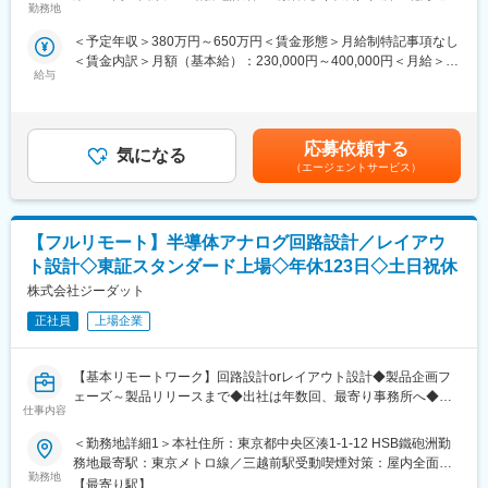
ジェクトに参画いただきます。技術力が素養クラスの未経験の方
勤務地
歳市 受動喫煙対策：屋内全面禁煙＜勤務地詳細3＞顧客先（苫小
大手企業の最先端プロジェクトに携わることができるので、製
から、経験豊富なエンジニアまで幅広いポジションがあり、20代
牧）住所：北海道苫小牧市 受動喫煙対策：屋内全面禁煙変更の範
品・分野の垣根を越えて、知識や経験を重ねることができます。
＜予定年収＞380万円～650万円＜賃金形態＞月給制特記事項なし
から60代まで幅広い年齢層のエンジニアが活躍しております。
囲：会社の定める事業所
【幅広いキャリアプラン】
＜賃金内訳＞月額（基本給）：230,000円～400,000円＜月給＞
エンジニアサポートシステム(ESS)が確立しており、専任のキャリ
給与
230,000円～400,000円＜昇給有無＞有＜残業手当＞有＜給与補足
■業務内容：【変更の範囲：会社の定める業務】
ア担当や先輩と現状・未来の話ができます。継続的な研修・支援
＞＊年齢、経験、能力など考慮の上決定します。昇給：年1回（4
◎スキルに応じて担当業務を決定します。※無期雇用派遣
制度があるので自分のキャリアにあった派遣先を選定することが
月）賞与 年2回（7月、12月）手当：時間外手当(全額支給)、住
◎開発製品
できます。キャリアパスに関しても志向を考慮し、エンジニアス
宅、引越費用負担、資格取得祝金、帰省旅費、出張、赴任など賃
自動車、家電、医療機器、AV機器、生産設備、光学機器、宇宙衛
応募依頼する
ペシャリスト、現場・請負マネジメント、管理経営部門などのポ
気になる
金はあくまでも目安の金額であり、選考を通じて上下する可能性
星、航空、電力設備など他多数
（エージェントサービス）
ジションを用意しています。
があります。月給(月額)は固定手当を含めた表記です。
【長期就業のための手厚いサポート】
■業務例：
年休120日以上/月残業20h想定/有給取得率74％/男性の育児・看護
・電気設計
休暇も運用実績あり/子ども手当(18歳まで月1万円)/育児休暇取得
【フルリモート】半導体アナログ回路設計／レイアウ
・高周波回路設計
率100％(※くるみんマーク取得企業)/育児休暇からの復帰率92％
・回路（アナログ・デジタル）設計
ト設計◇東証スタンダード上場◇年休123日◇土日祝休
・LSI回路、FPGA、IGBT設計業務
株式会社ジーダット
変更の範囲：会社の定める業務
・PLC制御設計
・各種評価業務
正社員
上場企業
・実験・評価業務
・実験評価業務での資料、レポート作成
【基本リモートワーク】回路設計orレイアウト設計◆製品企画フ
ェーズ～製品リリースまで◆出社は年数回、最寄り事務所へ◆東
■プロジェクト例：
仕事内容
証スタンダード上場／優良EDAツールベンダー
・宮城県：輸送機器メーカー向けワイヤレスキーの量産設計後の
実験、電気的特性評価
＜勤務地詳細1＞本社住所：東京都中央区湊1-1-12 HSB鐵砲洲勤
■採用背景：即戦力人材の増員
・秋田県：無人航空機用の電子回路設計
務地最寄駅：東京メトロ線／三越前駅受動喫煙対策：屋内全面禁
・長野県：ノートパソコンの回路設計(Auto CAD使用)
勤務地
煙＜勤務地詳細2＞西日本営業所住所：大阪府大阪市淀川区宮原4-
【最寄り駅】