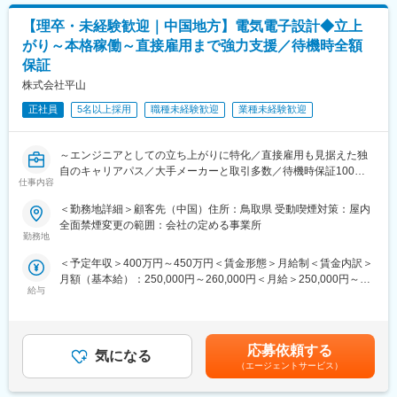
【案件例】
デジタル化についてお悩みの企業様に対し、導入時コンサルティ
【理卒・未経験歓迎｜中国地方】電気電子設計◆立上
・IoT、5GシステムLSI回路設計／産業機器、ロボットの制御回路
ングを行い、現状の問題点を抽出、何をやるべきかを明確化しま
設計
がり～本格稼働～直接雇用まで強力支援／待機時全額
す。抽出された問題点解決に合わせた、改善策、具体案を提案し
導入後伴走フォローしていきます。
保証
■主な取引先■
株式会社平山
・自動車関連企業
変更の範囲：会社の定める業務
・電気機器メーカー
正社員
5名以上採用
職種未経験歓迎
業種未経験歓迎
・精密機器メーカー
など
～エンジニアとしての立ち上がりに特化／直接雇用も見据えた独
※ご希望の勤務地に沿って、派遣先を決定します。就業開始後も、
自のキャリアパス／大手メーカーと取引多数／待機時保証100％
仕事内容
ご希望の勤務地やキャリア形成に沿うように経験を積んでいただ
～
きます。（頻繁な配置転換や、意向に沿わない派遣先就業はあり
＜勤務地詳細＞顧客先（中国）住所：鳥取県 受動喫煙対策：屋内
ません）
＼頑張ったら、直接雇用のチャンスあり／
全面禁煙変更の範囲：会社の定める事業所
同社では、未来の製造業を支えるエンジニアをプロフェッショナ
勤務地
■補足：
ルとして育て送り出すため、積極採用を進めています。
＜予定年収＞400万円～450万円＜賃金形態＞月給制＜賃金内訳＞
同社では多くのエンジニアが大手メーカー、IT企業の開発部門で
直接雇用を前提とした常駐先が増えてきているため、早い方で1
月額（基本給）：250,000円～260,000円＜月給＞250,000円～
活躍中であり、ものづくりの上流工程案件に多数携わることがで
年、平均的には2～3年で打診が入ることがあります。
給与
260,000円＜昇給有無＞有＜残業手当＞有賃金はあくまでも目安
きます。
の金額であり、選考を通じて上下する可能性があります。月給(月
■業務概要
額)は固定手当を含めた表記です。
■同社の魅力点：
「人材」×「製造」×「技術」にて、大手メーカー様の製造・技術
【経営の安定】
支援を行っている同社にて、電気・電子設計をご担当いただきま
応募依頼する
気になる
・自己資本比率65.8％で経営安定(※通常40％以上あれば健全)。
す。
（エージェントサービス）
さらに、売上・経常利益ともに年々増加傾向にあります。
※ご経験により、他案件に配属となる場合もございます。
株式上場後は20年以上黒字経営が続いています。