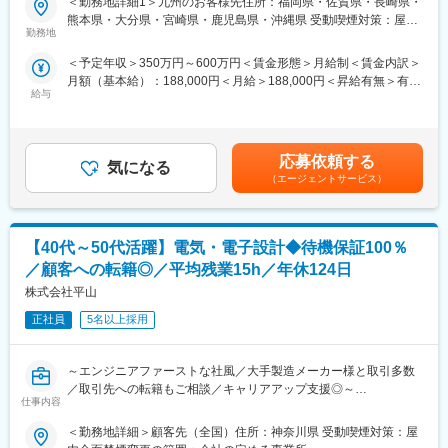
■当社について
＜勤務地詳細1＞九州のお客様先住所：福岡県・佐賀県・長崎県・
ひご参加ください。
・主要顧客は大手エレクトロニクスメーカーの最先端開発部門に
熊本県・大分県・宮崎県・鹿児島県・沖縄県 受動喫煙対策：屋内
■仕事内容：
勤務地
なります。高品質且つスピーディーな対応に注力することで、信
全面禁煙＜勤務地詳細2＞全国のお客様先住所：ご経験・希望勤務
地域の大手メーカー（自動車や航空機、建機、半導体など）を中
頼関係を構築していきます。顧客の想像以上のサービスを提供す
地に応じて配属先を決定致します。 受動喫煙対策：屋内全面禁煙
＜予定年収＞350万円～600万円＜賃金形態＞月給制＜賃金内訳＞
心としたパートナー先にてご経験に応じて機械設計・電気回路設
ることで実際にほとんどの顧客が同社をリピートしています。
変更の範囲：会社の定める事業所
月額（基本給）：188,000円＜月給＞188,000円＜昇給有無＞有＜
計・生産技術等の業務に携わって頂きます。大手メーカーの最新
・製造工程は100％外部のパートナー工場に発注します。そのた
給与
残業手当＞有＜給与補足＞予定年収はあくまでも目安の金額であ
技術の開発に携わるだけでなく、社内の研修や勉強会などのコン
め、技術的に実現不可能な案件がないと言っても過言ではないほ
り、選考を通じて上下する可能性があります。※上記予定年収とは
テンツも充実しており、エンジニアとしてスキルアップを目指す
どあらゆる要望に対応可能な製造体制を確立しています。だから
別途残業代が全額支給されます※ほか、役職ポスト給（最大
ことができます。技術者派遣の企業ですが、待遇面や社内コミュ
こそ、家電・電子機器・工業用ロボットなど、様々な案件を手が
70,000円）資格取得報奨金、単身赴任手当、Web手当、交代勤務
ニケーションが活発な風土があり、離職率は5％と、長期的に就業
応募依頼する
けていただけます。
気になる
手当など賃金はあくまでも目安の金額であり、選考を通じて上下
できる環境が整っています。
（エージェントサービス）
する可能性があります。月給(月額)は固定手当を含めた表記です。
※ご希望の勤務地に沿って、派遣先を決定します。就業開始後も、
変更の範囲：会社の定める業務
ご希望の勤務地やキャリア形成に沿うように経験を積んでいただ
きます。（頻繁な配置転換や、意向に沿わない派遣先就業はあり
【40代～50代活躍】電気・電子設計◆待機保証100％
ません）
■仕事詳細：
／顧客への転籍◎／平均残業15h／年休124日
当社では3600名のエンジニアが大手メーカーの設計開発部門で活
株式会社平山
躍中であり、ものづくりの上流工程案件に多数携わることができ
ます。
正社員
5名以上採用
(1)自動車のエンジン・内装・車体等のデザインコンセプトからデ
ータ作成・設計・解析(2)カーエアコン・カーオーディオの開発設
～エンジニアファーストな社風／大手製造メーカー様と取引多数
計・実験(3)航空機用特殊機材の設計(4)半導体装置の設計・評価
／取引先への転籍もご相談／キャリアアップ支援◎～
(5)自動機の生産ラインの構築・設計・立上げ(6)光ディスク関連評
仕事内容
価装置のハード設計(7)自走式建設機の環境機械の設計(8)デジカ
■業務概要
メ・ムービー・TV・DVD等のAV機器設計(9)携帯電話の設計開発
＜勤務地詳細＞顧客先（全国）住所：神奈川県 受動喫煙対策：屋
「人材」×「製造」×「技術」にて、大手メーカー様の製造・技術
(10)ハイブリッドカーの先行開発等、その他機械設計に従事頂き