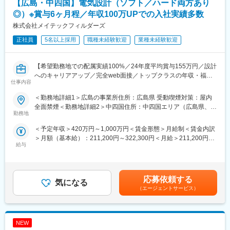
【広島・中四国】電気設計（ソフト／ハード両方あり
■プロジェクトのアサイン方法：
◎）※賞与6ヶ月程／年収100万UPでの入社実績多数
1）営業より案件提案
株式会社メイテックフィルダーズ
2）スキルシート作成（職務経歴書に似たものを担当営業と一緒に
作成していただきます。）
正社員
5名以上採用
職種未経験歓迎
業種未経験歓迎
3）打ち合わせ（候補者様、担当営業、企業で業務内容確認、質疑
応答を行います）
【希望勤務地での配属実績100%／24年度平均賞与155万円／設計
4）ご意向確認
へのキャリアアップ／完全web面接／トップクラスの年収・福利
5）配属
仕事内容
厚生で働き方を変えませんか？】
業務内容・勤務地・残業時間・出社頻度の詳細情報をお伝えし
電気制御設計、マイコン応用、LSI設計、伝送無線回路、高周波回
て、双方合意のもと、プロジェクト確定となりますので、一方的
＜勤務地詳細1＞広島の事業所住所：広島県 受動喫煙対策：屋内
路、電源回路などのアナログ・デジタル回路設計、その他機器デ
にプロジェクトを依頼することはございません。
全面禁煙＜勤務地詳細2＞中四国住所：中四国エリア（広島県、山
バイス等の開発等、ご経験、スキルに応じて業務をアサインさせ
勤務地
口県、鳥取県、島根県、岡山県） 受動喫煙対策：屋内全面禁煙変
ていただきます。未経験からのご入社も多く、顧客先にはすでに
■研修制度
更の範囲：会社の定める事業所（リモートワーク含む）
＜予定年収＞420万円～1,000万円＜賃金形態＞月給制＜賃金内訳
先輩エンジニアが所属していることがほとんどなので、ご安心い
200種類以上の豊富なプログラム内容を揃えています。
＞月額（基本給）：211,200円～322,300円＜月給＞211,200円～
ただけます。
【テクノプロ・ラーニング】※社内承認を得た講座は全額会社負
給与
322,300円＜昇給有無＞有＜残業手当＞有＜給与補足＞■賞与：年
【取引先】株式上場企業および優良中堅企業 約1,300社。
担！
2回■入社事例：※手当込み（1）前職：エステサロン（22歳）276
全国4カ所に社員専用研修施設を保有
万円提示年収：399万円初回配属：二輪製品の品質保証業務、
■入社後の研修・フォロー体制：
【Winラーニング】
EMC認定試験業務（2）前職：産業用装置メーカー（27歳）370
【社員一人当たりの1年間の研修費第5位】
情報系研修／電気・電子系研修／階層別研修／インフラ系研修／
応募依頼する
気になる
万円提示年収：430万初回配属：次世代ADAS製品開発業務賃金は
各専門ごとの技術研修から、ビジネスマナーなど一般的な研修ま
機械系研修／ヒューマンビジネス系研修／化学系研修
（エージェントサービス）
あくまでも目安の金額であり、選考を通じて上下する可能性があ
で、業界ナンバーワンのグループ研修体制を整えています。その
【Winスクール】
ります。月給(月額)は固定手当を含めた表記です。
結果が、「離職率：約7％（製造業平均約12％）」という実績に
全国主要都市48カ所に教室を展開しているグループ会社の運営す
表れています。研修センターは厚木、名古屋をはじめとして全国
る講習を受講できます。
NEW
に14ヶ所あり、オンラインでも研修を受講することができます。
コース：機械CAD／IT／WEB／MS Office／資格対策