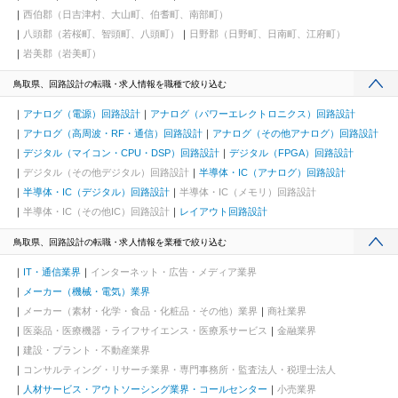
西伯郡（日吉津村、大山町、伯耆町、南部町）
八頭郡（若桜町、智頭町、八頭町）
日野郡（日野町、日南町、江府町）
岩美郡（岩美町）
鳥取県、回路設計の転職・求人情報を職種で絞り込む
アナログ（電源）回路設計
アナログ（パワーエレクトロニクス）回路設計
アナログ（高周波・RF・通信）回路設計
アナログ（その他アナログ）回路設計
デジタル（マイコン・CPU・DSP）回路設計
デジタル（FPGA）回路設計
デジタル（その他デジタル）回路設計
半導体・IC（アナログ）回路設計
半導体・IC（デジタル）回路設計
半導体・IC（メモリ）回路設計
半導体・IC（その他IC）回路設計
レイアウト回路設計
鳥取県、回路設計の転職・求人情報を業種で絞り込む
IT・通信業界
インターネット・広告・メディア業界
メーカー（機械・電気）業界
メーカー（素材・化学・食品・化粧品・その他）業界
商社業界
医薬品・医療機器・ライフサイエンス・医療系サービス
金融業界
建設・プラント・不動産業界
コンサルティング・リサーチ業界・専門事務所・監査法人・税理士法人
人材サービス・アウトソーシング業界・コールセンター
小売業界