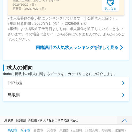
掲載予定期間：
2026/7/27（月）
〜
2026/10/25（日）
気になる
更新日：
2026/7/27（月）
※求人応募数の多い順にランキングしています（非公開求人は除く）。
※集計対象期間：2026/7/31（金）～2026/8/6（木）
※事情により掲載終了予定日よりも前に求人募集が終了していることもご
ざいます。その場合は当サイトから応募はできませんので、あらかじめご
了承ください。
回路設計
の人気求人ランキングを詳しく見る
求人の傾向
dodaに掲載中の求人に関するデータを、カテゴリごとにご紹介します。
回路設計
鳥取県
鳥取県、回路設計の転職・求人情報をエリアで絞り込む
鳥取市
米子市
倉吉市
境港市
東伯郡（三朝町、湯梨浜町、琴浦町、北栄町）