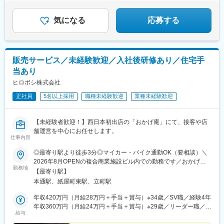
気になる
応募する
販売サービス／未経験歓迎／入社後研修あり／住宅手
当あり
ヒロボシ株式会社
正社員
5名以上採用
職種未経験歓迎
業種未経験歓迎
【未経験者歓迎！】西日本初出店の「おかげ庵」にて、接客や店
舗運営を中心にお任せします。
仕事内容
◎最寄り駅より徒歩3分◎マイカー・バイク通勤OK（要相談）＼
2026年8月OPENの複合商業施設ビル内での勤務です／おかげ庵
勤務地
／広島県広島市中区本通4番8号＜アクセス＞■「本通駅」より徒
【最寄り駅】
歩約3分■「紙屋町東駅」より徒歩約4分■「袋町駅」より徒歩約7
本通駅、紙屋町東駅、立町駅
分※受動喫煙対策あり：屋内全面禁煙（敷地内喫煙可能場所「な
し」）※転勤の可能性はございますが、異動店舗は本人の希望を最
年収420万円（月給28万円＋手当＋賞与）※34歳／SV職／経験4年
大限考慮します
年収360万円（月給24万円＋手当＋賞与）※29歳／リーダー職／経
給与
験2年