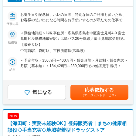
■キャリアアップ：
お誕生日や記念日、ハレの日等、特別な日のご利用も多いため、
店舗スタッフ（準管理職）→管理スタッフ（管理職）→店長・フ
お客様の想い出になる時間をお手伝いするのが私たちの仕事で
ロアマネージャー（管理職）→SV（管理職）
仕事内容
す。お客様に喜んで頂く事や、サプライズが好きな方、大歓迎で
※まずは店舗管理を中心に行う管理スタッフを目指し経験を積んで
す！
いきます。日頃の業務や意欲を重視しているため、入社後1年でフ
＜勤務地詳細＞味味亭住所：広島県広島市中区富士見町4-9 富士
ロアマネージャーに昇格した方もいます。
見町ビル勤務地最寄駅：広島バス26号線線／富士見町駅受動喫煙
◆お客様のお出迎え、お見送り
勤務地
対策：敷地内喫煙可能場所あり変更の範囲：会社の定める事業所
【最寄り駅】
◆配膳、ドリンク提供
■勤務地：
中電前駅、袋町駅、市役所前駅(広島県)
◆お客様情報に応じたおもてなし
・Zona ITALIA（広島市西区）
◆電話対応
・Zona ITALIA in・Centro（広島市中区 広島県立美術館内）
＜予定年収＞350万円～400万円＜賃金形態＞月給制＜賃金内訳＞
◆予約受けや変更の対応
・Zona ITALIA HACHIGAMINE（大竹市）
月額（基本給）：184,428円～239,000円その他固定手当/月：
など、ホール業務全般に従事していただきます。
給与
・KAIZOKU（広島県中区 広島バスセンター7階）
3,000円～26,000円固定残業手当/月：62,690円～71,000円（固定
・オーソレミオ（広島県廿日市市宮島口）
残業時間30時間0分/月）超過した時間外労働の残業手当は追加支
《店舗の特徴》
・Sakanaya（広島市佐伯区）
給＜月給＞250,118円～336,000円（一律手当を含む）＜昇給有無
1965年（昭和40年）に味味亭 中の棚店がオープン。
＞有＜残業手当＞有＜給与補足＞固定残業時間超過した場合は追
応募依頼する
広島牛指定店でもある当店は、品質の良い和牛ステーキをはじめ
気になる
加支給（※残業30時間に収めるよう努める）※経験、能力を考慮の
（エージェントサービス）
とした絶品の鉄板料理の数々をお楽しみいただけます。ご接待や
変更の範囲：会社の定める業務
上決定します。・昇給／年1回・賞与／年2回（6月、12月 支給
ご家族でのお食事など、幅広いニーズにお応えし、これからもお
の有無と金額は業績による）賃金はあくまでも目安の金額であ
客様の心に残るひとときを提供し続けたいと考えております。
り、選考を通じて上下する可能性があります。月給(月額)は固定手
当を含めた表記です。
NEW
《味味亭一押し！》
【海田町：実務未経験OK】登録販売者｜まちの健康相
味味亭といえば、広島牛ステーキ。ヒレとロースをお選びいただ
き、お好みの焼き加減でご提供しております。ヒレ肉ではまろや
談役◇手当充実◇地域密着型ドラッグストア
かな味わいと柔らかさを、ロース肉では、和牛の濃厚な味わいを