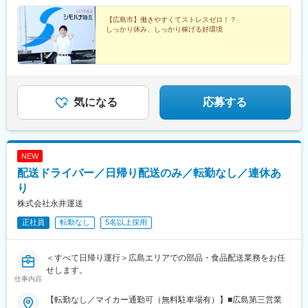
【広島市】働きやすくてストレスゼロ！？
しっかり休み、しっかり稼げる好環境
気になる
応募する
NEW
配送ドライバー／日帰り配送のみ／転勤なし／連休あ
り
株式会社永井運送
正社員
転勤なし
5名以上採用
＜すべて日帰り運行＞広島エリアでの部品・食品配送業務をお任
せします。
仕事内容
【転勤なし／マイカー通勤可（無料駐車場有）】■広島第三営業