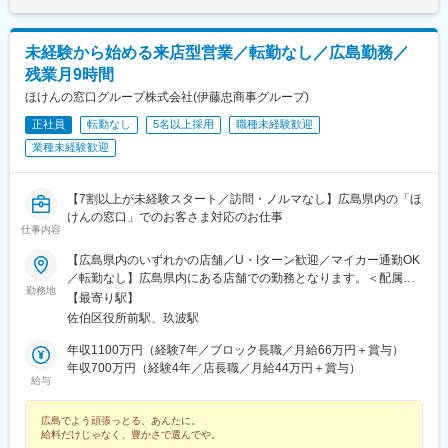
未経験から始める来店型営業／転勤なし／広島勤務／
残業月9時間
ほけんの窓口グループ株式会社(伊藤忠商事グループ)
正社員
転勤なし
5名以上採用
職種未経験歓迎
業種未経験歓迎
【7割以上が未経験スタート／訪問・ノルマなし】広島県内の「ほ
けんの窓口」でのお客さま対応のお仕事
仕事内容
【広島県内のいずれかの店舗／U・Iターン歓迎／マイカー通勤OK
／転勤なし】広島県内にある店舗での勤務となります。＜配属店
勤務地
舗例＞■サンリブ五日市店／広島県広島市佐伯区五日市5-5-17 サ
【最寄り駅】
ンリブ五日市店 1F■ゆめタウン大竹店／広島県大竹市晴海1-6-1 ゆ
佐伯区役所前駅、玖波駅
めタウン大竹 1F※原則、転居を伴う転勤はありません。★ショッ
ピングモール内の店舗のため、勤務前後にそのまま買い物や食事
年収1100万円（経験7年／ブロック長職／月給66万円＋賞与）
を楽しめます。＜47都道府県に700店舗以上！＞国内最大級の店
年収700万円（経験4年／店長職／月給44万円＋賞与）
給与
舗数です。★「ほけんの窓口」は全国で店舗数を拡大中！今回の
募集も事業成長にともなう増員募集。これからも仲間を迎え入れ
広島でよう頑張っとる、あんたに。
ながら、一緒に店舗を増やしていきたいと考えています。ご結婚
給料だけじゃなく、豊かさで選んでや。
やご家族の事情など、ライフステージの変化に合わせて全国転勤