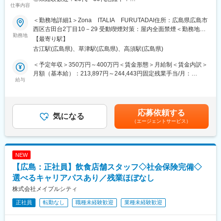
仕事内容
◎選べるキャリアパスあり！
■店舗管理部とは
◎各店舗独自メニューあり！店舗スタッフで企画しています♪
＜勤務地詳細1＞Zona ITALIA FURUTADAI住所：広島県広島市
・店舗管理部は、いわば「店舗運営のハブ」です。お客様からの
西区古田台2丁目10－29 受動喫煙対策：屋内全面禁煙＜勤務地詳
声を受け止め、各売場と連携し、店長を支えながら店舗全体のサ
■業務内容：
勤務地
細2＞ゾーナイタリア イン・チェントロ住所：広島市中区上幟町
【最寄り駅】
ービス品質を高めていきます。
Zona ITALIAをはじめとする、当社が運営している店舗のフロアま
2-22 広島県立美術館内 ゾーナイタリア イン・チェントロ勤務地
・直接商品を仕入れる仕事ではありませんが、お客様対応やスタ
古江駅(広島県)、草津駅(広島県)、高須駅(広島県)
たは調理業務をご担当頂きます。入社後は、フロア（食器を下げ
最寄駅：広島電鉄白島線／縮景園前駅受動喫煙対策：屋内全面禁
ッフ支援を通じて、間接的・中長期的に店舗の売上や利益に貢献
たり、テーブルの準備）・調理（野菜のカット等）に分かれて、
煙＜勤務地詳細3＞広島市内各店舗住所：広島市内各店舗 受動喫
＜予定年収＞350万円～400万円＜賃金形態＞月給制＜賃金内訳＞
していくポジションです。
OJT方式にて業務を覚えていきます。成長に合わせて、できる業
煙対策：屋内全面禁煙変更の範囲：会社の定める事業所
月額（基本給）：213,897円～244,443円固定残業手当/月：
務から担当します。
給与
36,112円～41,272円（固定残業時間20時間0分/月）超過した時間
■キャリアパス
当社ではメニューは各店舗で企画・開発しておりますので、将来
外労働の残業手当は追加支給＜月給＞250,009円～285,715円（一
・入社後は、レジ業務やお客様対応、各部門との連携業務を通じ
的にはこちらの業務にも携わって頂きます。
律手当を含む）＜昇給有無＞有＜残業手当＞有＜給与補足＞※給与
て、店舗管理部の役割を習得いただきます。
詳細は、経験・スキル・前職を考慮の上、面談により決定■昇給：
【レジリーダー→店長代理→店長（チーフ）】へとステップアッ
応募依頼する
■組織構成：
気になる
年1回■賞与：年2回（7月・12月）賃金はあくまでも目安の金額で
プしていくことが可能です。
（エージェントサービス）
社員は約50名程、全体ではパート・アルバイトを含め150名程在
あり、選考を通じて上下する可能性があります。月給(月額)は固定
籍しています。
手当を含めた表記です。
■評価制度や年収
異業種からのキャリアチェンジでご入社された方も活躍中です♪
・ロピアは年齢や社歴に関係なく、実力と成果を評価する風土が
NEW
あります。店舗運営を支える立場から経験を積み、将来的には店
■選べるキャリアパス：
長、部長、本部長、グループ会社役員などを目指すこともできま
【広島：正社員】飲食店舗スタッフ◇社会保険完備◇
・店舗経営に関わるキャリアコース（準管理職）と、残業の発生
す。
しないオンオフ充実コース（一般職）のどちらかを、自由に選択
選べるキャリアパスあり／残業ほぼなし
※チーフ候補として入社した場合、最短2～3ヶ月、平均10～12ヶ
することができます（途中でコースの変更も可能）。
株式会社メイプルシティ
月でチーフへ昇格した事例もあります。
・仕入れから人件費まで、店舗運営の決裁権を店長やフロアマネ
※チーフ最高実績年収：1,000万円以上
正社員
転勤なし
職種未経験歓迎
業種未経験歓迎
ージャーに一任しています。賞与に関しても、店舗ごとの利益か
※チーフ以上平均年収：700万円以上／平均年齢32歳
ら創出しているため、高いモチベーションへとつながっていま
す。