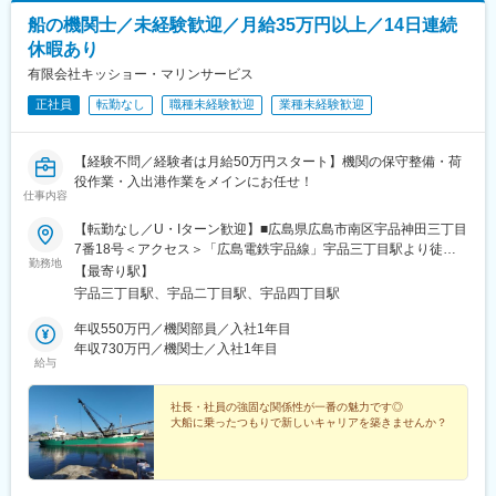
船の機関士／未経験歓迎／月給35万円以上／14日連続
休暇あり
有限会社キッショー・マリンサービス
正社員
転勤なし
職種未経験歓迎
業種未経験歓迎
【経験不問／経験者は月給50万円スタート】機関の保守整備・荷
役作業・入出港作業をメインにお任せ！
仕事内容
【転勤なし／U・Iターン歓迎】■広島県広島市南区宇品神田三丁目
7番18号＜アクセス＞「広島電鉄宇品線」宇品三丁目駅より徒歩1
勤務地
分
【最寄り駅】
宇品三丁目駅、宇品二丁目駅、宇品四丁目駅
年収550万円／機関部員／入社1年目
年収730万円／機関士／入社1年目
給与
社長・社員の強固な関係性が一番の魅力です◎
大船に乗ったつもりで新しいキャリアを築きませんか？