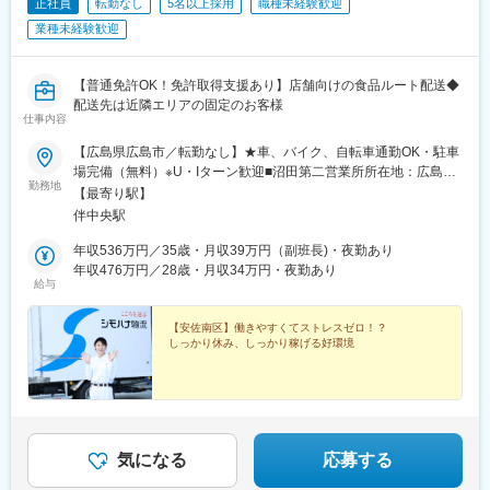
正社員
転勤なし
5名以上採用
職種未経験歓迎
業種未経験歓迎
【普通免許OK！免許取得支援あり】店舗向けの食品ルート配送◆
配送先は近隣エリアの固定のお客様
仕事内容
【広島県広島市／転勤なし】★車、バイク、自転車通勤OK・駐車
場完備（無料）※U・Iターン歓迎■沼田第二営業所所在地：広島県
勤務地
広島市安佐南区伴西3-3 日本アクセス広島低温物流センター内※
【最寄り駅】
室内原則禁煙（屋外喫煙スペース有）
伴中央駅
年収536万円／35歳・月収39万円（副班長)・夜勤あり
年収476万円／28歳・月収34万円・夜勤あり
給与
【安佐南区】働きやすくてストレスゼロ！？
しっかり休み、しっかり稼げる好環境
気になる
応募する