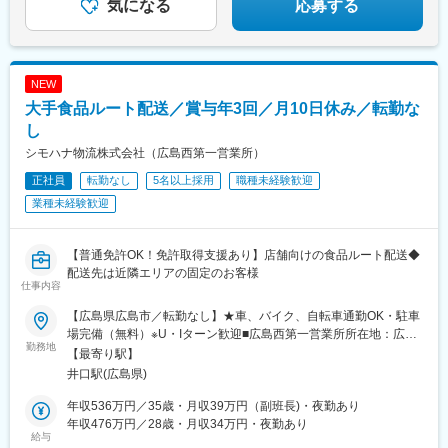
「思い出に残る滞在」を提供しませんか？
気になる
応募する
NEW
大手食品ルート配送／賞与年3回／月10日休み／転勤な
し
シモハナ物流株式会社（広島西第一営業所）
正社員
転勤なし
5名以上採用
職種未経験歓迎
業種未経験歓迎
【普通免許OK！免許取得支援あり】店舗向けの食品ルート配送◆
配送先は近隣エリアの固定のお客様
仕事内容
【広島県広島市／転勤なし】★車、バイク、自転車通勤OK・駐車
場完備（無料）※U・Iターン歓迎■広島西第一営業所所在地：広島
勤務地
県広島市西区草津港2丁目8-7※室内原則禁煙（屋外喫煙スペース
【最寄り駅】
有）
井口駅(広島県)
年収536万円／35歳・月収39万円（副班長)・夜勤あり
年収476万円／28歳・月収34万円・夜勤あり
給与