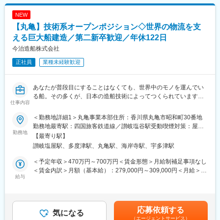
とが特徴です。本社へ集まる機会もあり、ノウハウを共有しなが
ら組織全体で受注を目指しています
NEW
・中途入社者が多数活躍中
【丸亀】技術系オープンポジション◇世界の物流を支
営業職の平均勤続年数は約15年。業界経験者の中途入社も多く、
長期的なキャリアを築いている社員が多数在籍しています
える巨大船建造／第二新卒歓迎／年休122日
今治造船株式会社
■仕事内容
正社員
業種未経験歓迎
国土交通省、自治体、JR関連、NEXCOなど既存顧客を中心に、
案件情報の収集から受注、フォローまでを担当いただきます
具体的には…
あなたが普段目にすることはなくても、世界中のモノを運んでい
・顧客訪問、案件情報の収集
る船。その多くが、日本の造船技術によってつくられています。
・業務発注予定情報の確認、公示案件への対応
仕事内容
今治造船は国内トップクラスの造船メーカー。完成した船は何十
・社内技術部門との連携、受注可能性の検討
年にもわたって世界の海を航行し、人々の暮らしや産業を支えて
・見積書作成
＜勤務地詳細1＞丸亀事業本部住所：香川県丸亀市昭和町30番地
いきます。
・顧客との打ち合わせ、提案・契約締結
勤務地最寄駅：四国旅客鉄道線／讃岐塩谷駅受動喫煙対策：屋内
勤務地
・受注・請求・入金管理
全面禁煙＜勤務地詳細2＞丸亀事業本部 西多度津事業部住所：香
【最寄り駅】
今回募集するのは、そんな巨大船の建造を支える技術系オープン
・受注後のフォローアップ
川県仲多度郡多度津町西港町1-1 勤務地最寄駅：予讃線／多度津
讃岐塩屋駅、多度津駅、丸亀駅、海岸寺駅、宇多津駅
ポジションです。配属先はご経験や適性をもとに決定しますが、
営業活動は、既存顧客からの相談・案件対応が約半数、公示案件
駅受動喫煙対策：屋内全面禁煙＜勤務地詳細3＞丸亀事業本部 蓬
いずれも「船を完成まで導く」重要なポジションです。
への提案・応札活動が約半数です
莱事業部住所：香川県丸亀市蓬莱町12-1 勤務地最寄駅：予讃線／
＜予定年収＞470万円～700万円＜賃金形態＞月給制補足事項なし
既存取引先との関係構築を中心に、これまで培った業界知識やネ
丸亀駅受動喫煙対策：屋内全面禁煙変更の範囲：会社の定める事
＜賃金内訳＞月額（基本給）：279,000円～309,000円＜月給＞
■配属ポジション
給与
ットワークを活かしてご活躍いただけるポジションです
業所
279,000円～309,000円＜昇給有無＞有＜残業手当＞有＜給与補足
＼生産管理・工程管理／
＞※ご年収は経験・能力等を考慮した上で決定するため前後する可
船づくり全体の工程を管理するポジションです。現場スタッフや
■働き方
能性がございます。■賞与：年3回（7月、12月）※夏冬計4.5ヶ月
協力会社と連携しながら、工事の進捗確認やスケジュール調整を
年間休日125日
分+業績連動賞与■昇給：年1回（4月）賃金はあくまでも目安の金
応募依頼する
行います。
気になる
完全週休2日制（土日祝）
額であり、選考を通じて上下する可能性があります。月給(月額)は
（エージェントサービス）