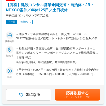
【高松】建設コンサル営業◆国交省・自治体・JR・
NEXCO案件／年休125日／土日祝休
中央復建コンサルタンツ株式会社
正社員
転勤なし
～建設コンサル営業経験を活かし、国交省・自治体・JR・
NEXCO案件を担当／鉄道・トンネル・都市計画分野に強み／年休
仕事内容
125日・土日祝休みで働きやすい環境～
＜勤務地詳細＞四国支社住所：香川県高松市サンポート２－１
魅力ポイント◎
高松シンボルタワー・サンポートビジネススクエア勤務地最寄
・国交省・自治体・JR・NEXCO案件を担当
勤務地
駅：JR高松駅受動喫煙対策：屋内全面禁煙変更の範囲：無
【最寄り駅】
建設コンサル営業として培った経験を活かしながら、当社の強み
高松駅(香川県)、高松築港駅、片原町駅(香川県)
である鉄道・トンネル・都市計画などに携われます
・経験を活かして活躍できる環境
＜予定年収＞500万円～800万円＜賃金形態＞月給制＜賃金内訳＞
これまで培った業界知識や顧客とのネットワークを活かしながら
月額（基本給）：250,000円～450,000円＜月給＞250,000円～
活躍いただけます。受注活動に加え、将来的には若手社員へのノ
給与
450,000円＜昇給有無＞有＜残業手当＞有＜給与補足＞■昇給：年
ウハウ共有や組織づくりにも携わることができます
1回■賞与：年2回（5月、12月）※前年度実績6か月分賃金はあくま
・45歳モデル年収1000万円
でも目安の金額であり、選考を通じて上下する可能性がありま
経験や実績を正当に評価。これまで培った営業力や人脈を活か
す。月給(月額)は固定手当を含めた表記です。
応募依頼する
し、さらなる年収アップを目指せます
気になる
（エージェントサービス）
・全国約30名の営業組織ならではの一体感
拠点を超えた情報共有や連携が活発で、営業同士の距離が近いこ