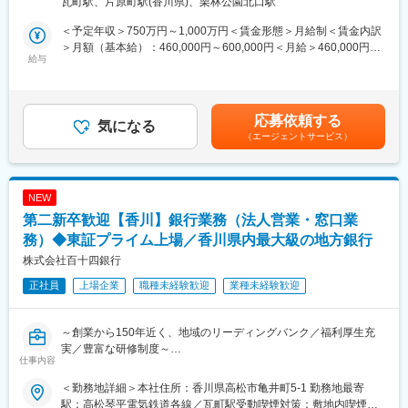
瓦町駅、片原町駅(香川県)、栗林公園北口駅
採用を積極的に実施しています。
◇ サポート内容
＜予定年収＞750万円～1,000万円＜賃金形態＞月給制＜賃金内訳
■業務概要：
百十四銀行ではお客さまの経営課題の解決や、事業の成長に活用
＞月額（基本給）：460,000円～600,000円＜月給＞460,000円～
当行にて、法人向けのコンサルティング業務をお任せします。主
給与
できる補助金や制度の情報提供および、申請の支援を行っていま
600,000円＜昇給有無＞有＜残業手当＞有＜給与補足＞※経験スキ
な商談相手は、当行と預貸金業務で既存取引のある法人経営者層
す。
ル・職種・役職等に応じて決定します。■昇給：年1回（7月）■賞
です。
＜情報提供＞
与：年2回（6月、12月）※入社時期により変動賃金はあくまでも
本部営業部門の中核を担うコンサルティング部において、経験や
新事業、ITツール、省エネ機器などの設備投資に活用できる事業
目安の金額であり、選考を通じて上下する可能性があります。月
応募依頼する
知識を活かしてプロフェッショナル人材を目指せる環境です。
気になる
再構築補助金、ものづくり補助金等の情報を提供します。
給(月額)は固定手当を含めた表記です。
（エージェントサービス）
コンサルティング部は、外部出向経験者やキャリア採用者等の多
＜確認書の発行＞
様なスキルと経験を持つ人材が多数所属するプロフェッショナル
百十四銀行は認定経営革新等支援機関です。補助金申請時に必要
部門です。
な確認書を発行します。
マネジメントではなく、プレイヤーとしての求人を募集します。
＜補助金申請支援事業者の紹介＞
NEW
申請を支援する補助金コンサル事業者(有償)や香川県よろず支援拠
第二新卒歓迎【香川】銀行業務（法人営業・窓口業
■業務詳細：
点等の公的支援機関を紹介します。
◇ 背景
務）◆東証プライム上場／香川県内最大級の地方銀行
＜補助金申請サポート：有償＞
製造業において安定した品質で効率的に生産を行うために、生産
事業再構築補助金、ものづくり補助金等の申請内容の相談や事業
株式会社百十四銀行
工程、原材料調達、生産管理システム、しくみ、ルール等からな
計画の策定などを通じて申請をサポートします。
正社員
上場企業
職種未経験歓迎
業種未経験歓迎
る複雑なものづくりプロセス全体の改善が必要になってきていま
す。
変更の範囲：当行業務全般 （詳細は、面談・面接時にご確認くだ
◇ 課題
さい）
～創業から150年近く、地域のリーディングバンク／福利厚生充
・ものづくり現場を強化したいが何をすればよいのか分からない
実／豊富な研修制度～
・自社の生産ラインが効率的か判断できない
仕事内容
・効率的なものづくりで原価を下げたい
■業務概要：
・生産ラインでの不良品率を削減したい
＜勤務地詳細＞本社住所：香川県高松市亀井町5-1 勤務地最寄
創業から150年近く、地域のリーディングバンクとして地元の企
・製品品質を向上させたい
駅：高松琴平電気鉄道各線／瓦町駅受動喫煙対策：敷地内喫煙可