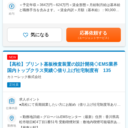
＜予定年収＞364万円～624万円＜賃金形態＞月給制月給は基本給
■業務詳細
と職務手当を含みます。＜賃金内訳＞月額（基本給）：90,000円
・ご遺体の湯灌（洗浄）やお化粧、身支度、納棺作業を2名体制で
給与
～220,000円その他固定手当/月：180,000円～300,000円＜月給＞
実施
270,000円～520,000円＜昇給有無＞有＜残業手当＞有＜給与補足
・葬儀会館またはご自宅へ社用車（主にハイエース）で移動
＞年収は賞与・各種手当を含みます。賃金はあくまでも目安の金
・1日2～5件対応、内容や移動距離により変動
額であり、選考を通じて上下する可能性があります。月給(月額)は
応募依頼する
・短時間作業（30分／湯灌なし）～標準作業（60分／湯灌あり）
気になる
固定手当を含めた表記です。
（エージェントサービス）
など案件に応じて柔軟に対応
・お客様やご家族とコミュニケーションをとりながら、心を込め
たサービスを提供
NEW
作業は通夜までに完了するため遅い時間の対応はあまりありませ
【高松】プリント基板検査装置の設計開発◇EMS業界
ん。
国内トップクラス実績◇借り上げ社宅制度有 135
■組織構成
カトーレック株式会社
代表含め4名体制（うち代表以外は女性）、2名1組で業務を行い
正社員
ます。
20～30代の方が活躍しております。
求人ポイント
■業務の魅力
●高松にて長期就業したい方にお勧め（借り上げ社宅制度等あり）
・社会貢献性の高い専門職として、深い信頼を得られるやりがい
仕事内容
●EMS事業ならではの民生品～航空宇宙製品まであらゆる製品に
・映画「おくりびと」で注目された仕事に未経験からチャレンジ
携われ最先端の技術スキルを得れる環境
可能
＜勤務地詳細＞グローバルEMSセンター（最新）住所：香川県高
●中途入社者多数活躍／海外売上比率約6割のグローバル企業
・ご家族の想いに寄り添い、感謝される機会の多い仕事
松市朝日町4丁目1番51号 受動喫煙対策：敷地内喫煙可能場所あり
勤務地
変更の範囲：会社の定める事業所
【最寄り駅】