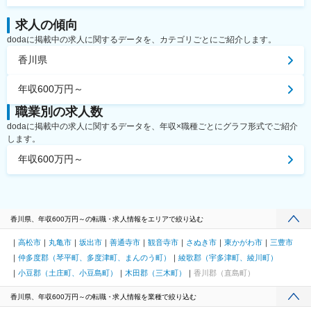
求人の傾向
dodaに掲載中の求人に関するデータを、カテゴリごとにご紹介します。
香川県
年収600万円～
職業別の求人数
dodaに掲載中の求人に関するデータを、年収×職種ごとにグラフ形式でご紹介
します。
年収600万円～
香川県、年収600万円～の転職・求人情報をエリアで絞り込む
高松市
丸亀市
坂出市
善通寺市
観音寺市
さぬき市
東かがわ市
三豊市
仲多度郡（琴平町、多度津町、まんのう町）
綾歌郡（宇多津町、綾川町）
小豆郡（土庄町、小豆島町）
木田郡（三木町）
香川郡（直島町）
香川県、年収600万円～の転職・求人情報を業種で絞り込む