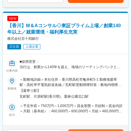
判定資格者：25,000円、省エネ適合性判定員：5,000円ほか)賃金
具体的には、建築確認申請の審査、住宅性能評価、省エネ適合性
変更の範囲：当行業務全般 （詳細は、面談・面接時にご確認くだ
はあくまでも目安の金額であり、選考を通じて上下する可能性が
審査、事前相談対応、中間検査・完了検査を行います。設計図書
さい）
あります。月給(月額)は固定手当を含めた表記です。
をもとに建築物の適法性を確認し、法令解釈や判断根拠を整理し
NEW
ながら審査を進めます。
【香川】M＆Aコンサル◇東証プライム上場／創業140
担当案件は住宅からスタートし、経験や適性に応じて工場・商業
施設・ホテルなど幅広い建築物へ拡大。構造・設備・省エネなど
年以上／就業環境・福利厚生充実
専門領域にも携わります。案件ごとに条件や法規の適用内容が異
株式会社百十四銀行
なるため、一級建築士としての設計知識や建築全体への理解を活
正社員
上場企業
かしながら、多角的な視点で判断を行います。
不明点は自ら調査し、社内メンバーや他拠点と連携しながら最適
な結論を導く環境です。必要に応じて現場検査も行い、図面と実
■採用背景：
物を照合しながら理解を深められます。
当行は、創業から140年を超え、地域のリーディングバンクとし
仕事内容
て、地元企業や地域社会の発展に寄与する取組みを展開していま
■業務の魅力：
す。
設計業務では経験しにくい多様な建築物に触れながら、建築全体
＜勤務地詳細＞本社住所：香川県高松市亀井町5-1 勤務地最寄
現在は、「長期ビジョン2030」で、総合コンサルティンググルー
を俯瞰する判断力を養えます。案件ごとに異なる法規や地域条件
駅：高松琴平電気鉄道各線／瓦町駅受動喫煙対策：敷地内喫煙可
プへの進化を掲げています。コンサルティング機能の強化と新事
勤務地
に向き合うため、経験がそのまま専門性として蓄積されます。法
能場所あり変更の範囲：当行の定める本支店・本部、関連会社等
【最寄り駅】
業領域の探索により、課題解決能力の強化を図るため、キャリア
規解釈や適法性判断に強い建築士として、市場価値を高められる
瓦町駅、片原町駅(香川県)、栗林公園北口駅
採用を積極的に実施しています。
環境です。
＜予定年収＞750万円～1,000万円＜賃金形態＞月給制＜賃金内訳
■業務概要：
■キャリアパス：
＞月額（基本給）：460,000円～600,000円＜月給＞460,000円～
当行にて、法人向けのコンサルティング業務をお任せします。主
給与
審査担当として経験を積んだ後は、適性により主任→主査→次長
600,000円＜昇給有無＞有＜残業手当＞有＜給与補足＞※経験スキ
な商談相手は、当行と預貸金業務で既存取引のある法人経営者層
→部長といったキャリアステップがあります。
ル・職種・役職等に応じて決定します。■昇給：年1回（7月）■賞
です。
担当領域を広げ、適性を見ながら大規模案件や専門性の高い審査
与：年2回（6月、12月）※入社時期により変動賃金はあくまでも
本部営業部門の中核を担うコンサルティング部において、経験や