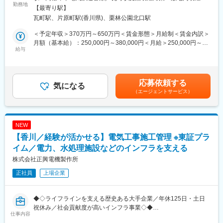
業やお客さま、地域社会の発展に貢献しています。
勤務地
能場所あり変更の範囲：会社の定める事業所
【最寄り駅】
長期ビジョン2030で掲げる「総合コンサルティング・グループの
◇ サポート内容
瓦町駅、片原町駅(香川県)、栗林公園北口駅
進化により、地域のみんなとウェルビーイングな社会を創造す
大手メーカーに勤務し、豊富な知識・経験を持つ担当者が中心と
る」の実現に向け、既存事業にとらわれないキャリア採用を積極
なり、生産工程、従業員、原材料調達、システム、しくみ、ルー
＜予定年収＞370万円～650万円＜賃金形態＞月給制＜賃金内訳＞
的に展開中です。
ル等のものづくりプロセス全体の改善・効率化をご提案します。
月額（基本給）：250,000円～380,000円＜月給＞250,000円～
本ポジションでは、各営業店窓口や資産運用提案及び各営業店で
給与
経営層および従業員へのヒアリング、現場訪問を行い、今まで見
380,000円＜昇給有無＞有＜残業手当＞有＜給与補足＞※経験スキ
の得意先営業担当をお任せします。
えなかった現場視点からの課題、経営視点での課題を発見し、改
ル・職種・役職等に応じて決定します。■昇給：年1回（7月）■賞
善ポイントについてご提案します。
与：年2回（6月、12月）※入社時期により変動賃金はあくまでも
■業務詳細：
当行が提携／連携する各機関とのネットワークを活用し、お客さ
目安の金額であり、選考を通じて上下する可能性があります。月
応募依頼する
◇営業店窓口、資産運用提案など
気になる
まの課題解決をお手伝いします。課題解決策の実行時には、伴走
給(月額)は固定手当を含めた表記です。
（エージェントサービス）
◇営業店での得意先営業
支援等を行います。
◇事業性／各種コンサルティング 他
変更の範囲：当行業務全般 （詳細は、面談・面接時にご確認くだ
■百十四銀行について：
さい）
NEW
1878（明治11）年11月1日、114番目の国立銀行として設立され
【香川／経験が活かせる】電気工事施工管理 ※東証プラ
た第百十四国立銀行としてスタートしました。明治、大正、昭
和、平成の四代にわたり、香川県経済の中心として、常にゆるぎ
イム／電力、水処理施設などのインフラを支える
ない基盤と信用を培って続いてきた伝統ある銀行です。
株式会社正興電機製作所
正社員
上場企業
■長期ビジョン・経営計画：
https://www.114bank.co.jp/company/management_plan/
◆◇ライフラインを支える歴史ある大手企業／年休125日・土日
百十四グループ 「長期ビジョン2030」
祝休み／社会貢献度が高いインフラ事業◇◆
＜私たちが実現したいこと＞
仕事内容
◇私たちの存在意義は、お客さま・地域と対話を重ね、知恵を出