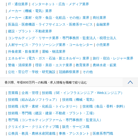
IT・通信業界
インターネット・広告・メディア業界
メーカー（機械・電気）業界
メーカー（素材・化学・食品・化粧品・その他）業界
商社業界
医薬品・医療機器・ライフサイエンス・医療系サービス
金融業界
建設・プラント・不動産業界
コンサルティング・リサーチ業界・専門事務所・監査法人・税理士法人
人材サービス・アウトソーシング業界・コールセンター
小売業界
外食産業・飲食業界
運輸・物流業界
エネルギー（電力・ガス・石油・新エネルギー）業界
旅行・宿泊・レジャー業界
警備・清掃業界
理容・美容・エステ業界
教育業界
農林水産・鉱業
公社・官公庁・学校・研究施設
冠婚葬祭業界
その他
香川県、年収600万円～の転職・求人情報を職種で絞り込む
営業職
企画・管理
技術職（SE・インフラエンジニア・Webエンジニア）
技術職（組み込みソフトウェア）
技術職（機械・電気）
技術職（化学・素材・化粧品・トイレタリー）
技術職（食品・香料・飼料）
技術職・専門職（建設・建築・不動産・プラント・工場）
専門職（コンサルティングファーム・専門事務所・監査法人）
クリエイター・クリエイティブ職
販売・サービス職
公務員・教員・農林水産関連職
事務・アシスタント
医療系専門職