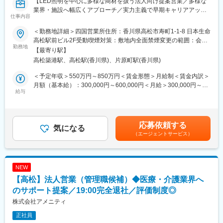
【LED照明を中心に多様な商材を扱う法人向け提案営業／多様な
腰を据えて長期就労できる環境があります。
業界・施設へ幅広くアプローチ／実力主義で早期キャリアアップ
仕事内容
可】
変更の範囲：会社の定める業務
＜勤務地詳細＞四国営業所住所：香川県高松市寿町1-1-8 日本生命
■業務概要
高松駅前ビル2F受動喫煙対策：敷地内全面禁煙変更の範囲：会社
当社の営業職として、主に官公庁や民間企業など多様な法人顧客
勤務地
の定める事業所
【最寄り駅】
へLED照明や各種設備機器、内装資材など幅広い商材を提案しま
高松築港駅、高松駅(香川県)、片原町駅(香川県)
す。既存顧客へのルート営業を中心に新規開拓も並行し、顧客の
課題やニーズに応じた最適なソリューションを提供します。
＜予定年収＞550万円～850万円＜賃金形態＞月給制＜賃金内訳＞
月額（基本給）：300,000円～600,000円＜月給＞300,000円～
■業務詳細
給与
600,000円＜昇給有無＞有＜残業手当＞有＜給与補足＞■賞与：年
対象顧客：官公庁（学校・公共施設）／民間（オフィス、商業施
2回（対象者は決算賞与もあり）■昇給：年1回※スキル・経験・面
設、工場、物流施設、小売店 等）
接評価に応じて年収を定めますので想定年収の範囲内から上下す
取扱商品：LED照明、空調・エアソリューション、映像機器、建
る可能性がございます。※休日出勤手当あり※リーダー職は固定残
応募依頼する
築資材などを組み合わせて提案
気になる
業手当（50,000円／20～25h／超過分別途支給）※管理監督職は時
（エージェントサービス）
提案の目的：施設の省エネ化、快適性向上、コスト削減など顧客
間外手当の対象外賃金はあくまでも目安の金額であり、選考を通
課題の解決
じて上下する可能性があります。月給(月額)は固定手当を含めた表
業務範囲：現地調査・ヒアリング→見積作成→提案→受注→納品
記です。
→アフターフォロー（担当は一貫）
NEW
社会性のある案件：官公庁案件や地方学校のLED化など公共性・
【高松】法人営業（管理職候補）◆医療・介護業界へ
社会貢献度の高い業務も含む
施工体制：工事はグループ会社や外部協力会社と連携して実施
のサポート提案／19:00完全退社／評価制度◎
勤務条件の目安：残業はおよそ月40時間程度想定、そのほかに直
株式会社アメニティ
行直帰や出張などもあり
正社員
既存顧客6割、新規開拓4割。