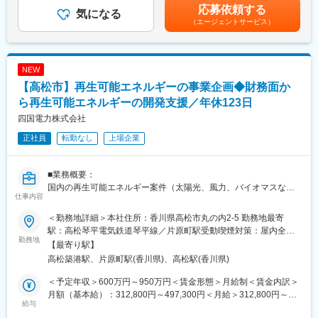
＼設備・施設管理／
■昇給：年2回随時■賞与：年1回※年間3.5～4.5ヶ月（業績査定評
応募依頼する
・原料、資材の単価推移を管理し、購買計画
気になる
工場内の電気設備やインフラ設備の維持管理・保全を担当。巨大
価）賃金はあくまでも目安の金額であり、選考を通じて上下する
（エージェントサービス）
・外部監査（トレーサビリティ）対応
な造船所を裏側から支える仕事です。
可能性があります。月給(月額)は固定手当を含めた表記です。
・FSSC対応
・原料受入れ検査立会い
■仕事の魅力
・仕入業者監査
◎世界を舞台に活躍する船づくり
NEW
・荷受け伝票処理
完成した船は世界中の海を航行し続けます。自分が携わった船が
【高松市】再生可能エネルギーの事業企画◆財務面か
何十年も活躍する姿を想像できるのは、この仕事ならではのやり
■当社の強み・やりがい：
ら再生可能エネルギーの開発支援／年休123日
がいです。
現在当社は創業45年目になり、売上規模も50億円程度です。また
◎巨大プロジェクトの中心で成長
四国電力株式会社
ここ10年で136％の伸び率を誇っています。通常、多くの食品会
数百人が関わる船づくりを支えながら、若いうちから大きな裁量
正社員
転勤なし
上場企業
社は冷凍食品メーカー・レトルト食品メーカー・カップラーメン
を持って活躍できます。
用具材製造メーカーに分かれますが、当社は全国的に余り例を見
◎未経験から挑戦可能
ない冷凍食品・常温食品・乾燥食品すべてを取扱っているため、
異業界出身者も多数活躍中。OJTで知識を身につけられます。
■業務概要：
当社とお取引いただくことでお客様は様々な製品の検討ができま
◎本物のモノづくりのロマン
国内の再生可能エネルギー案件（太陽光、風力、バイオマスな
す。たとえば、冷凍食品のオーダーがあっても同じものをレトル
巨大な鉄の塊が少しずつ船へと姿を変え、やがて世界へ旅立つ。
仕事内容
ど）の開発支援を担います。プロジェクト開発や発電事業の運営
トで製造してほしい、などのご要望にお応えできます。このよう
その感動と達成感を味わえます。
まで、再生可能エネルギー事業のスキーム構築において、主にフ
に多種多様な製品を製造できる体制をもっているため当社は大手
＜勤務地詳細＞本社住所：香川県高松市丸の内2-5 勤務地最寄
ァイナンス面から検討・提案をして参画していただきます。
食品メーカーから利便性や品質・安全性の面で評価いただき、取
駅：高松琴平電気鉄道琴平線／片原町駅受動喫煙対策：屋内全面
変更の範囲：会社の定める業務
勤務地
引が増えています。
禁煙変更の範囲：会社の定める事業場（在宅勤務を行う場所を含
【最寄り駅】
■業務内容詳細：
む）および出向協定を締結している出向先の事業場
高松築港駅、片原町駅(香川県)、高松駅(香川県)
◇事業スキームの構築
◇事業性評価、キャッシュフロー分析
変更の範囲：会社の定める業務
＜予定年収＞600万円～950万円＜賃金形態＞月給制＜賃金内訳＞
◇発電事業を担うSPC設立
月額（基本給）：312,800円～497,300円＜月給＞312,800円～
◇プロジェクト関連契約の締結
給与
497,300円＜昇給有無＞有＜残業手当＞有＜給与補足＞※残業手当
◇SPCの経理（決算、監査対応、税務、予算策定、予実管理）、