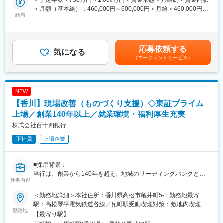
＜予定年収＞750万円～1,000万円＜賃金形態＞月給制＜賃金内訳
■業務概要：
＞月額（基本給）：460,000円～600,000円＜月給＞460,000円～
当行にて、法人向けのコンサルティング業務をお任せします。主
給与
600,000円＜昇給有無＞有＜残業手当＞有＜給与補足＞※経験スキ
な商談相手は、当行と預貸金業務で既存取引のある法人経営者層
ル・職種・役職等に応じて決定します。■昇給：年1回（7月）■賞
です。
与：年2回（6月、12月）※入社時期により変動賃金はあくまでも
本部営業部門の中核を担うコンサルティング部において、経験や
目安の金額であり、選考を通じて上下する可能性があります。月
応募依頼する
知識を活かしてプロフェッショナル人材を目指せる環境です。
気になる
給(月額)は固定手当を含めた表記です。
（エージェントサービス）
コンサルティング部は、外部出向経験者やキャリア採用者等の多
様なスキルと経験を持つ人材が多数所属するプロフェッショナル
部門です。
マネジメントではなく、プレイヤーとしての求人を募集します。
NEW
【香川】現場改善（ものづくり支援）◇東証プライム
■業務詳細：
◇ 背景
上場／創業140年以上／就業環境・福利厚生充実
国や地方公共団体はカーボンニュートラル社会の実現など政策実
株式会社百十四銀行
現に向けて、様々な補助金や助成制度を用意していますが、手続
正社員
上場企業
きが複雑で中小企業等では活用が難しい状態です。
◇ 課題
■採用背景：
・自社が使える補助金や助成制度の情報の収集ができていない
当行は、創業から140年を超え、地域のリーディングバンクとし
・自社内に補助金の申請や、採択後の実施や報告など事務管理が
仕事内容
て、地元企業や地域社会の発展に寄与する取組みを展開していま
できる人材がいない
す。
・総務・経理の人員が不足しており、補助金の事務作業に人員を
＜勤務地詳細＞本社住所：香川県高松市亀井町5-1 勤務地最寄
現在は、「長期ビジョン2030」で、総合コンサルティンググルー
割くことができない
駅：高松琴平電気鉄道各線／瓦町駅受動喫煙対策：敷地内喫煙可
プへの進化を掲げています。コンサルティング機能の強化と新事
勤務地
・行政の補助金利用や認証を受けることで自社のイメージアップ
能場所あり変更の範囲：当行の定める本支店・本部、関連会社等
【最寄り駅】
業領域の探索により、課題解決能力の強化を図るため、キャリア
を図りたい