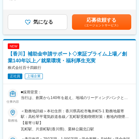
380,000円＜昇給有無＞有＜残業手当＞有＜給与補足＞※経験スキ
件、サービスを導き出すことも大きなポイントとなります。
ローまで一貫してサポートします。
ル・職種・役職等に応じて決定します。■昇給：年1回（7月）■賞
◇お客さまにとって、一生に一度、人生で一番の買い物とも言わ
＜百十四銀行のM&Aチーム＞
与：年2回（6月、12月）※入社時期により変動賃金はあくまでも
れる、住居の取得を資金面からサポートいただきます。
・ニーズ把握…営業店担当者と本部担当者の対応のため、長年の
目安の金額であり、選考を通じて上下する可能性があります。月
応募依頼する
◇住宅ローン以外にもマイカー取得や教育資金など、ライフシー
気になる
取引に基づいたニーズ把握が可能です。
給(月額)は固定手当を含めた表記です。
（エージェントサービス）
ンに合ったさまざまなローン商品をご対応いただきます。
・コンサルティング…地域内にいることで、きめ細やかなサービ
◇MyPageサービス（ローン非対面サービス）を支える業務（案
スが受けられます。
件の受付→保証会社宛審査依頼→営業店へ案件の引き渡し）
・アフターフォロー…コンサル契約終了後も取引銀行としてアフ
ターフォローが受けられます。
NEW
■百十四銀行について：
【香川】補助金申請サポート◇東証プライム上場／創
1878（明治11）年11月1日、114番目の国立銀行として設立され
変更の範囲：当行業務全般 （詳細は、面談・面接時にご確認くだ
た第百十四国立銀行としてスタートしました。明治、大正、昭
業140年以上／就業環境・福利厚生充実
さい）
和、平成の四代にわたり、香川県経済の中心として、常にゆるぎ
株式会社百十四銀行
ない基盤と信用を培って続いてきた伝統ある銀行です。
正社員
上場企業
■長期ビジョン・経営計画：
https://www.114bank.co.jp/company/management_plan/
■採用背景：
当行は、創業から140年を超え、地域のリーディングバンクとし
変更の範囲：当行業務全般 （詳細は、面談・面接時にご確認くだ
仕事内容
て、地元企業や地域社会の発展に寄与する取組みを展開していま
さい）
す。
＜勤務地詳細＞本社住所：香川県高松市亀井町5-1 勤務地最寄
現在は、「長期ビジョン2030」で、総合コンサルティンググルー
駅：高松琴平電気鉄道各線／瓦町駅受動喫煙対策：敷地内喫煙可
プへの進化を掲げています。コンサルティング機能の強化と新事
勤務地
能場所あり変更の範囲：当行の定める本支店・本部、関連会社等
【最寄り駅】
業領域の探索により、課題解決能力の強化を図るため、キャリア
瓦町駅、片原町駅(香川県)、栗林公園北口駅
採用を積極的に実施しています。