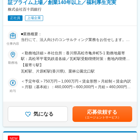
◇ 背景
証プライム上場／創業140年以上／福利厚生充実
お客さまの様々な経営課題に対し、限られた資源やネットワーク
株式会社百十四銀行
では、解決に相当な時間を要したり、自社だけでは解決できない
正社員
上場企業
ことがあります。
◇ 課題
■業務概要：
・新商品を開発したが売上が伸び悩んでいる
当行にて、法人向けのコンサルティング業務をお任せします。主
・既存の販売エリア外に販売していきたい
仕事内容
な商談相手は、当行と預貸金業務で既存取引のある法人経営者層
・新店舗開設にあたり新たな仕入ルートを確保したい
です。
・受注増加を見込んでいるが下請け企業が見つからない
＜勤務地詳細＞本社住所：香川県高松市亀井町5-1 勤務地最寄
本部営業部門の中核を担うコンサルティング部において、経験や
・新サービス開発にあたり関連会社と協同開発したい
駅：高松琴平電気鉄道各線／瓦町駅受動喫煙対策：敷地内喫煙可
知識を活かしてプロフェッショナル人材を目指せる環境です。
勤務地
・WEBを活用したマーケティング戦略に取組みたい
能場所あり変更の範囲：当行の定める本支店・本部、関連会社等
【最寄り駅】
コンサルティング部は、外部出向経験者やキャリア採用者等の多
瓦町駅、片原町駅(香川県)、栗林公園北口駅
様なスキルと経験を持つ人材が多数所属するプロフェッショナル
◇ サポート内容
部門です。
当行取引先・四国アライアンス4行（阿波銀行、百十四銀行、伊予
＜予定年収＞750万円～1,000万円＜賃金形態＞月給制＜賃金内訳
マネジメントではなく、プレイヤーとしての求人を募集します。
銀行、四国銀行）の取引先を通じ、エリアをまたがる販路拡大、
＞月額（基本給）：460,000円～600,000円＜月給＞460,000円～
給与
仕入先のマッチング、各種商談会や展示会を提供します。
600,000円＜昇給有無＞有＜残業手当＞有＜給与補足＞※経験スキ
■業務詳細：
専門事業者へのバイプ役として、お客さまの成長を支援します。
ル・職種・役職等に応じて決定します。■昇給：年1回（7月）■賞
◇ 背景
与：年2回（6月、12月）※入社時期により変動賃金はあくまでも
サステナビリティ経営は、持続可能な社会の実現に向けて、事業
◇ サポートメニュー
目安の金額であり、選考を通じて上下する可能性があります。月
応募依頼する
活動を通じて、社会的課題解決に貢献する社会価値と収益を生み
気になる
・商談会やWebマーケティングによる販路開拓支援
給(月額)は固定手当を含めた表記です。
（エージェントサービス）
出す経済価値の創出を目指すものです。サステナビリティの考え
・仕入先／外注先／協同事業先のご紹介
方をより明確により深く経営戦略に落とし込み、それをステーク
・BCP等 各種リスクへの備え
ホルダーに伝え、実践していくことが重要となります。
・各種法令対応支援 等
NEW