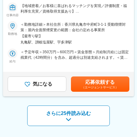
〈成長の機会〉 大型プラント設備に挑戦でき、これまでのスキル
【地域密着／お客様に喜ばれるマッチングを実現／評価制度・福
を活かして成長が期待できます。
利厚生充実／資格取得支援あり】
〈安定した環境〉 上場企業として36協定を守り、効率的な業務を
仕事内容
■業務概要
推進しています。
不動産アセットコンサルタント（幹部候補・中堅社員クラス）
〈歴史ある企業〉 創立100年を超える歴史があり、九州電力や九
＜勤務地詳細＞本社住所：香川県丸亀市中府町3-1-1 受動喫煙対
業務内容
電工などの主要企業と取引しています。
策：屋内全面禁煙変更の範囲：会社の定める事業所
丸亀市・坂出市を中心とした地域密着型、単なる仲介業務に留ま
勤務地
【最寄り駅】
らない、資産価値最大化のためのコンサルティングをお任せしま
■職場環境
丸亀駅、讃岐塩屋駅、宇多津駅
す。
年間休日は125日で、有給休暇の取得率も高く、ワークライフバ
ランスが取りやすい環境です。
＜予定年収＞350万円～600万円＜賃金形態＞月給制月給には固定
募集の背景と求める役割
資格取得支援も積極的で、第1種電気工事士やITパスポートなど、
残業代（42時間分）を含み、超過分は別途支給されます。＜賃金
従来の「反響対応型」の営業スタイルから脱却し、オーナー様と
給与
多くの資格取得がサポートされています。
内訳＞月額（基本給）：200,000円～350,000円固定残業手当/
の深い信頼関係を構築できる「パートナー型」の組織へと進化さ
月：60,000円～80,000円（固定残業時間42時間0分/月）超過した
せるための採用です。
■同社について
時間外労働の残業手当は追加支給＜月給＞260,000円～430,000円
高度なコミュニケーションスキルと、顧客の課題を解決するコン
創業から100年の技術力で九州・日本のインフラを支え、受注生
（一律手当を含む）＜昇給有無＞有＜残業手当＞有＜給与補足＞
応募依頼する
サルティング能力を求めています。
気になる
産によりお客様のニーズに応えています。
賞与実績:年2回。インセンティブ制度あり。成果は給与に反映さ
（エージェントサービス）
受注から設計・製造・検査・納品、保守まで一貫して社内で行っ
れます。賃金はあくまでも目安の金額であり、選考を通じて上下
応募資格（求める人物像）
ています。
する可能性があります。月給(月額)は固定手当を含めた表記です。
不動産売買における実務経験
コンサルティング能力：ニーズの深掘りから課題解決、戦略的な
変更の範囲：会社の定める業務
提案ができる方。
さらに25件読み込む
この求人のポイント
高付加価値な仕事：地元の資産家や経営層が顧客となるため、質
の高い提案力が磨かれます。