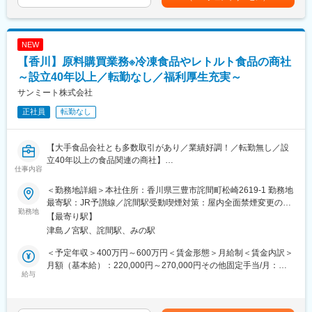
PCは20時自動シャットダウン
固定手当を含めた表記です。
＼船舶設計／
内勤：外勤＝4：6
船体や配管、電装など大型船の設計業務を担当。自ら描いた設計
平均担当件数20件
図が形になり、世界中を航行するやりがいを味わえます。
営業職平均勤続年数約15年
NEW
ワークライフバランスを重視しており、長期的に働きやすい環境
【香川】原料購買業務※冷凍食品やレトルト食品の商社
＼品質管理／
づくりに取り組んでいます
完成した船の品質を守る仕事です。各工程の検査や品質確認を通
～設立40年以上／転勤なし／福利厚生充実～
じて、安全かつ高品質な船づくりを支えます。
■当社について
サンミート株式会社
創業70年以上の総合建設コンサルタント。鉄道・道路・都市計画
正社員
転勤なし
＼製造管理／
など幅広いインフラ分野で社会基盤整備に貢献しています
製造現場の管理者として、人員配置や作業計画の立案、生産性向
上に向けた改善活動を行います。
変更の範囲：会社の定める業務
【大手食品会社とも多数取引があり／業績好調！／転勤無し／設
立40年以上の食品関連の商社】
＼配管施工管理／
仕事内容
船内に張り巡らされる配管設備の工事管理を担当。協力会社との
■業務概要：
調整や進捗・品質管理を行います。
＜勤務地詳細＞本社住所：香川県三豊市詫間町松崎2619-1 勤務地
安全と美味しさを守る食品メーカーである当社にて、原料購買業
最寄駅：JR予讃線／詫間駅受動喫煙対策：屋内全面禁煙変更の範
務としてご活躍いただきます。
勤務地
＼クレーン管理／
囲：無
【最寄り駅】
・製造部より製造計画を受け、食品購買システムにて、原料、資
造船所の大型クレーンの点検計画作成や修理手配、維持管理を担
津島ノ宮駅、詫間駅、みの駅
材を発注する業務
当します。造船所の安全な操業を支える重要なポジションです。
・既存原料の価格調査や開発からの新規原料の依頼を受け、各業
＜予定年収＞400万円～600万円＜賃金形態＞月給制＜賃金内訳＞
者への見積もり依頼
＼クレーン技能士／
月額（基本給）：220,000円～270,000円その他固定手当/月：
・各業者との価格交渉
給与
大型クレーンを操作し、巨大な船体ブロックや資材の搬送を行い
20,000円～60,000円＜月給＞240,000円～330,000円＜昇給有無
・パソコン（Excel）を利用して、原料の在庫管理および定期原料
ます。船づくりに欠かせない専門技術職です。
＞有＜残業手当＞有＜給与補足＞※上記は未経験の場合の金額とな
の入荷状況把握
ります。※給与詳細は年齢・能力・経験を考慮の上、決定します。
・レトルト食品の原料、資材発注計画作成