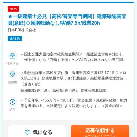
部門です。
マネジメントではなく、プレイヤーとしての求人を募集します。
変更の範囲：当行業務全般 （詳細は、面談・面接時にご確認くだ
NEW
さい）
★一級建築士必見【高松/審査専門機関】建築確認審査
■業務詳細：
◇ 背景
員(意匠)◇原則転勤なし/実働7.5h/残業20h
グローバル化が進む中、海外からの調達や海外向けの販売、海外
日本ERI株式会社
拠点の設立など日本国内だけではなく、海外に目を向けることが
正社員
必要となってきています。
◇ 課題
～国土交通大臣指定の確認検査機関／一級建築士資格を活かし
・海外の市場調査をしたい
「作る側」から「判断する側」へ／AIでは代替されない専門職／
・海外から製品、部品などを調達したい
仕事内容
原則転勤なし／中途入社が9割／社員の7割が一級建築士資格保有
・自社商品、製品を海外に向けて販売したい
～
・海外に現地法人を設立したい
＜勤務地詳細＞高松支店住所：香川県高松市番町2-17-15 ファロ
■業務概要：
・海外現地法人の再編を検討している
ス第1ビル2F勤務地最寄駅：JR予讃線線／高松駅受動喫煙対策：
一級建築士として培った設計知識を活かし、建築全体を俯瞰し判
勤務地
屋内全面禁煙変更の範囲：会社の定める事業所
【最寄り駅】
断する専門家へ。住宅から工場・商業施設・ホテルまで幅広い案
◇ サポート内容
昭和町駅(香川県)、高松駅(香川県)、栗林公園北口駅
件に携わり、法規解釈や適法性判断を通じて市場価値の高い専門
お客さまとのディスカッションを通じ、海外ビジネスに関する検
性を磨けるポジションです。
討段階から伴走支援を実施し、海外ビジネスに関する課題解決を
＜予定年収＞465万円～736万円＜賃金形態＞月給制※経験・能力
「作る側」の経験を武器に「判断する側」として建築業界を支え
サポートします。
等を考慮の上、当社規定により決定いたします。＜賃金内訳＞月
る役割を担います。
給与
本部担当者が中心となり、当行の海外拠点、業務提携先、外部専
額（基本給）：250,000円～380,000円＜月給＞250,000円～
門家と連携のうえ、お客さまのニーズに合わせたコンサルティン
380,000円＜昇給有無＞有＜残業手当＞有＜給与補足＞■昇給：年
■業務内容：
グサービスを提供します。
1回■賞与：年2回(3.5ヶ月)■資格手当：資格取得し登録後に毎月給
建築確認審査および住宅性能評価業務を担当します。
ベトナム現地法人 HBCV（百十四ビジネスコンサルティングベト
与で支給します。資格内容により支給金額が異なります。(一級建
応募依頼する
主な役割は、着工前の設計図面や計算書を確認し、建築基準法や
気になる
ナム）を2023年10月に新設し、サービスの充実を図っています。
築士：10,000円、住宅性能評価員：5,000円、一級建築基準適合
（エージェントサービス）
関連法規への適合性を判断することです。