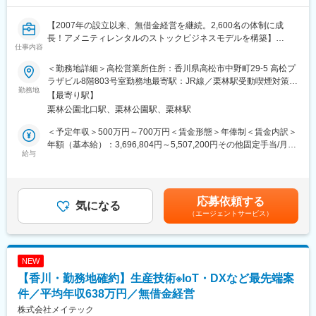
■扱うサービス
【2007年の設立以来、無借金経営を継続。2,600名の体制に成
LED照明、エアソリューション、映像ソリューション、建築資
長！アメニティレンタルのストックビジネスモデルを構築】
材、スポーツ・ストア・IoTソリューション、オフィス家具など多
仕事内容
事業のさらなる拡大を見据え、各営業所における営業体制の強化
数。グループ全体のシナジーを活かし、顧客ごとに最適な組み合
を図るため、このたび新たな仲間をお迎えすることとなりまし
わせ提案が可能です。
＜勤務地詳細＞高松営業所住所：香川県高松市中野町29-5 高松プ
た。
ラザビル8階803号室勤務地最寄駅：JR線／栗林駅受動喫煙対策：
勤務地
■教育体制
屋内全面禁煙変更の範囲：会社の定める事業所
【最寄り駅】
■業務詳細：
入社後は商品知識・事業理解・提案研修など充実。未経験分野で
栗林公園北口駅、栗林公園駅、栗林駅
病院や介護施設に向けて、入院・入所時に必要な衣類やタオル、
も安心して成長できる環境です。
日用品などをレンタルできる「アメニティサポートシステム」を
＜予定年収＞500万円～700万円＜賃金形態＞年俸制＜賃金内訳＞
提案する営業です。ニーズに応じて、人材派遣・紹介サービスや
■就業環境
年額（基本給）：3,696,804円～5,507,200円その他固定手当/月：
院内売店の運営代行サービスも提案していきます。
給与
年間休日120日・週休2日制／福利厚生・各種手当あり
30,000円固定残業手当/月：78,600円～104,400円（固定残業時間
30時間0分/月）超過した時間外労働の残業手当は追加支給＜月額
主な営業活動は新規提案営業と既存フォローの両輪です。 社会貢
■キャリアパス
＞416,667円～593,333円（12分割）（一律手当を含む）＜昇給有
献性も高く、今後の高齢化社会において成長が見込める成長産業
実力次第で早期昇格やグループ会社役員への登用例もあり、幅広
無＞有＜残業手当＞有＜給与補足＞・年収：月額×12ヵ月分・評
応募依頼する
です。 また、病院や介護施設の業務軽減に貢献する事で、患者
気になる
いキャリア形成が可能です。
価：年2回（4月・10月/売上実績だけでなく取り組み姿勢や提案プ
（エージェントサービス）
様、利用者様へのサービス向上に直結する為、大変やりがいのあ
360度評価の実力主義で、若手でも早期にマネジメントやプレイ
ロセスなどの定性評価も重視）※経験や意欲次第では新しい営業所
るお仕事です。
ングマネージャーとして活躍できる機会があります。
の立ち上げに携わる可能性等もございます。賃金はあくまでも目
安の金額であり、選考を通じて上下する可能性があります。月給
■キャリアアップについて：
(月額)は固定手当を含めた表記です。
NEW
本人の頑張りを昇給、昇格にて評価される制度が御座います。ま
■企業の魅力
【香川・勤務地確約】生産技術※IoT・DXなど最先端案
た、事業拡大に伴い、新規の営業所も出店しており、営業所長や
ユーザーイン発想・イノベーションを重視し、多角的な事業展開
エリアを管理する責任者などのポストがある為、早期のキャリア
件／平均年収638万円／無借金経営
で成長を続けるグローバルメーカーです。
アップが見込めます。 ※実際に入社4年前後で所長になった中途入
「メーカー＋ベンダー」機能を持つ当社ならではのスピード感あ
株式会社メイテック