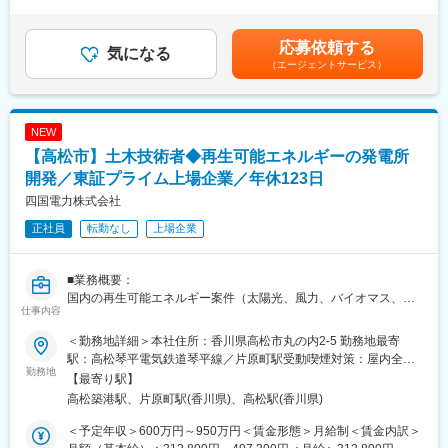
（20時間／月）を含む。※給与詳細は経験・能力を考慮し最終決
財務
定します。■昇給：年1回■賞与：年2回（6月、12月）※過去実績4
◇本社経営メンバーやSPC関係者と連携、調整
ヶ月／会社業績による賃金はあくまでも目安の金額であり、選考
応募依頼する
◇アセットマネジメント など
気になる
を通じて上下する可能性があります。月給(月額)は固定手当を含め
（エージェントサービス）
た表記です。
■今後の事業展望：
電気事業以外の事業での収益拡大を目指し、「次なる成長エンジ
ンの創出・育成」に向けた取り組みを鋭意進めています。中で
NEW
も、成長が期待される国際事業においては、さらなる収益の拡大
【高松市】土木技術者◆再生可能エネルギーの発電所
を目指し、海外発電事業を中心に、海外投資につながる技術コン
サルティングや国際交流の実施を通じて、世界各国に活躍の場を
開発／東証プライム上場企業／年休123日
広げています。太陽光、水力、風力といった再生可能エネルギー
四国電力株式会社
にも積極的に取り組み、お客さまや社会が求める新たな付加価値
正社員
転勤なし
上場企業
創出への絶えざる挑戦を続けています。国際事業における目標利
益水準として、経常利益：2025年度40億円（2030年度80億円）
を掲げています。発電事業以外の、送電事業やLNG基地事業とい
■業務概要：
った当社の知見を活かすことのできるエネルギー・インフラ関連
国内の再生可能エネルギー案件（太陽光、風力、バイオマス、水
分野での業容拡大を目指しています。
仕事内容
力など）の開発に係る、土木構造物の計画・設計・工事管理など
の土木関係業務に従事していただきます。
変更の範囲：会社内の全ての業務および出向協定を締結している
＜勤務地詳細＞本社住所：香川県高松市丸の内2-5 勤務地最寄
出向先の業務
駅：高松琴平電気鉄道琴平線／片原町駅受動喫煙対策：屋内全面
■業務内容詳細：
勤務地
禁煙変更の範囲：会社の定める事業場（在宅勤務を行う場所を含
【最寄り駅】
◇開発計画の策定
む）および出向協定を締結している出向先の事業場
高松築港駅、片原町駅(香川県)、高松駅(香川県)
◇地盤評価等の各種調査、行政手続きの実施
◇土木構造物の設計、工事管理
＜予定年収＞600万円～950万円＜賃金形態＞月給制＜賃金内訳＞
◇運転、保守計画の策定