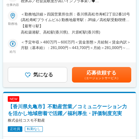
祝休み／社会貢献度が高いインフラ事業◇◆
注額は1億円～数十億円の案件が中心です。
仕事内容
◎元請け案件が9割以上で、お客様と予算や工期などの折衝に責任
■業務内容
感を持って携われます。
＜勤務地詳細＞四国営業所住所：香川県高松市寿町2丁目2番10号
電力設備や水処理施設、各種プラントの電気工事に関する施工管
(高松寿町プライムビル) 勤務地最寄駅：JR線／高松駅受動喫煙対
理（現場代理人）を担当していただきます。
勤務地
■魅力
策：屋内全面禁煙変更の範囲：会社の定める事業所
【最寄り駅】
〈成長の機会〉
高松築港駅、高松駅(香川県)、片原町駅(香川県)
■業務詳細
数十億円単位の大型プラント設備にチャレンジでき、これまでの
これまでのご経験に応じて担当内容を決定しますが、主に下記の
スキルを活かし成長が実現できます。
＜予定年収＞480万円～600万円＜賃金形態＞月給制＜賃金内訳＞
業務内容です。
〈安定した環境〉
月額（基本給）：281,000円～443,700円＜月給＞281,000円～
＜電力システム＞500KV 変電所集中自動化監視制御システム、総
給与
上場企業として36協定を遵守し、限られた時間を有効活用して価
443,700円＜昇給有無＞有＜残業手当＞有＜給与補足＞※賞与：年
合制御所用自動監視制御システム、400Vパワーセンタ、配電自動
値を発揮します。
３回（契約内容により回数や支給月数に変動あり）※経験・能力・
化システム、地中用開閉器塔など
〈歴史ある企業〉
年齢を考慮した上、規定により決定いたします。賃金はあくまで
＜社会システム＞下水処理監視制御装置、浄水場監視制御装置、
創立100周年以上の歴史を誇り、九州電力や九電工、西日本鉄道
も目安の金額であり、選考を通じて上下する可能性があります。
応募依頼する
浄水場監視制御装置、道路照明用コントロールセンター、塵芥処
気になる
など福岡の主要企業のみならず、日立製作所など大手も名を連ね
月給(月額)は固定手当を含めた表記です。
（エージェントサービス）
理監視制御盤など
ています。
＜環境エネルギー＞太陽光発電所監視システム、事業所用蓄電シ
ステム、高・低圧配電システム
変更の範囲：会社の定める業務
NEW
■業務の特徴
【香川県丸亀市】不動産営業／コミュニケーション力
・大規模プロジェクトに参加でき、工期は2週間ほど、受注額は1
億円から数十億円の案件が中心です。
を活かし地域密着で活躍／福利厚生・評価制度充実
・元請け案件が多く、お客様との交渉や予算管理などの責任感を
株式会社コスモ不動産
持って業務を行います。
正社員
転勤なし
■魅力