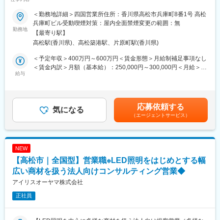
水インフラを支える/社会貢献性◎/日本を代表する水環境ビジネス
・映画「おくりびと」で注目された仕事に未経験からチャレンジ
のリーディングカンパニー/公共インフラ関連事業のため景気の波
可能
＜勤務地詳細＞四国営業所住所：香川県高松市兵庫町8番1号 高松
変更の範囲：会社の定める業務
に左右されにくく安定性抜群～
・ご家族の想いに寄り添い、感謝される機会の多い仕事
兵庫町ビル受動喫煙対策：屋内全面禁煙変更の範囲：無
勤務地
【最寄り駅】
■担当業務：
■教育体制
高松駅(香川県)、高松築港駅、片原町駅(香川県)
香川県、徳島県を主体に上下水道施設のメンテナンス等のサービ
未経験者歓迎。先輩が丁寧にOJTで指導し、業務を一つずつ覚え
ス業務（作業計画、保守点検、修繕作業、障害対応など）をお任
ていける環境です。
＜予定年収＞400万円～600万円＜賃金形態＞月給制補足事項なし
せ致します。具体的な業務内容は以下の通りとなります。
＜賃金内訳＞月額（基本給）：250,000円～300,000円＜月給＞
１．電気、計装設備の保守点検、修繕業務拡大の為の提案活動、
給与
■就業環境
250,000円～300,000円＜昇給有無＞有＜残業手当＞有＜給与補足
書類作成
・シフト制（月8日休み、土日休みも相談可）
＞※経験、能力、前職などを考慮し同社規定により決定します。■
２．電気、計装設備の保守点検、修繕作業、障害対応
・繁忙期は残業あり（40h程度）だが、閑散期は20h程度
昇給：年1回（6月）■賞与：年1回（6月）賃金はあくまでも目安
３．受注後の業務計画、とりまとめ、試験、修繕作業
・通勤手当、マイカー通勤可、各種手当、賞与年2回
の金額であり、選考を通じて上下する可能性があります。月給(月
応募依頼する
４．現場代理人業務
気になる
額)は固定手当を含めた表記です。
（エージェントサービス）
５．点検、修繕業務に関する報告書類作成
■想定されるキャリアパス
・納棺師として経験を積み、専門性やリーダーシップを発揮
■同社の魅力：
・将来的には指導担当や業務改善提案など、キャリアの幅も広が
◇2008年4月、日本ガイシと富士電機の水環境部門の合併により
ります
NEW
誕生したメタウォーターは、水環境分野では国内初となる機電一
【高松市｜全国型】営業職※LED照明をはじめとする幅
体型の会社です。水環境プラントに必要な機械設備・電気設計を
■企業の特徴/魅力
製品として有するとともに、プラントの設計、施工、運転・維持
広い商材を扱う法人向けコンサルティング営業◆
平成25年創業の新しい会社で、20代～30代の社員が活躍中。地域
管理までを網羅した事業内容で上下水道施設に最適なソリューシ
に根ざし、ご家族に寄り添う温かな社風が特徴です。
アイリスオーヤマ株式会社
ョンを提供しています。
正社員
◇年間休日は120日以上、有休休暇初年度20日（2年目からも20
変更の範囲：会社の定める業務
日）、平均勤続年数約17年と就労環境良好です。公共インフラに
携わる事業のため景気の変動を受けにくく企業安定性も高いため