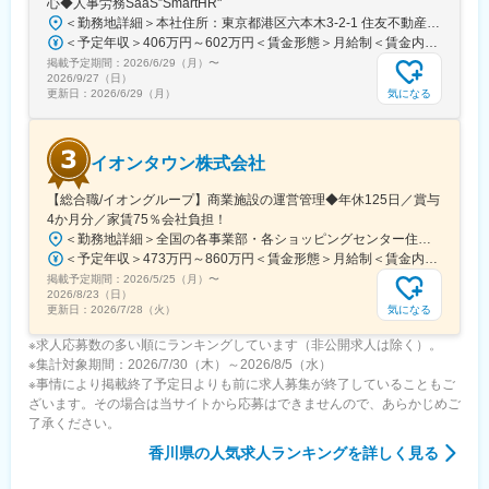
心◆人事労務SaaS”SmartHR"
＜勤務地詳細＞本社住所：東京都港区六本木3-2-1 住友不動産六本木グランドタワー勤務地最寄駅：東京メトロ南北線／六本木一丁目駅受動喫煙対策：屋内全面禁煙変更の範囲：会社の定める事業所（リモートワーク含む）
■就業環境
＜予定年収＞406万円～602万円＜賃金形態＞月給制＜賃金内訳＞月額（基本給）：212,480円～315,200円その他固定手当/月：5,000円固定残業手当/月：77,520円～114,800円（固定残業時間45時間0分/月）超過した時間外労働の残業手当は追加支給＜月給＞295,000円～435,000円（一律手当を含む）＜昇給有無＞有＜残業手当＞有賃金はあくまでも目安の金額であり、選考を通じて上下する可能性があります。月給(月額)は固定手当を含めた表記です。
マイカー通勤OK、残業少なめ（平均月25時間）、時短勤務や休日
掲載予定期間：
調整も柔軟に対応します。
2026/6/29（月）
〜
2026/9/27（日）
気になる
更新日：
2026/6/29（月）
■想定されるキャリアパス
実績や評価に応じて昇給や役職登用、関連資格取得による手当支
給など、着実なキャリア形成が可能です。
イオンタウン株式会社
■企業の特徴/魅力
【総合職/イオングループ】商業施設の運営管理◆年休125日／賞与
グループ設立30年以上、丸亀・坂出エリアで高い信頼と実績を誇
4か月分／家賃75％会社負担！
る地域密着企業です。
＜勤務地詳細＞全国の各事業部・各ショッピングセンター住所：千葉県千葉市美浜区中瀬1-5-1イオンタワー10F（本社所在地） 受動喫煙対策：敷地内全面禁煙変更の範囲：会社の定める事業所
＜予定年収＞473万円～860万円＜賃金形態＞月給制＜賃金内訳＞月額（基本給）：296,000円～516,000円＜月給＞296,000円～516,000円＜昇給有無＞有＜残業手当＞有＜給与補足＞■予定年収はあくまでも目安の金額であり、選考を通じて上下する可能性があります。■予定年収は全国転勤可能な場合の目安です。■賞与：平均年4.2か月分程度■管理監督者として採用された場合、「時間外勤務手当」「休日勤務手当」の対象外となります。賃金はあくまでも目安の金額であり、選考を通じて上下する可能性があります。月給(月額)は固定手当を含めた表記です。
変更の範囲：会社の定める業務
掲載予定期間：
2026/5/25（月）
〜
2026/8/23（日）
気になる
更新日：
2026/7/28（火）
※求人応募数の多い順にランキングしています（非公開求人は除く）。
※集計対象期間：2026/7/30（木）～2026/8/5（水）
※事情により掲載終了予定日よりも前に求人募集が終了していることもご
ざいます。その場合は当サイトから応募はできませんので、あらかじめご
了承ください。
香川県
の人気求人ランキングを詳しく見る