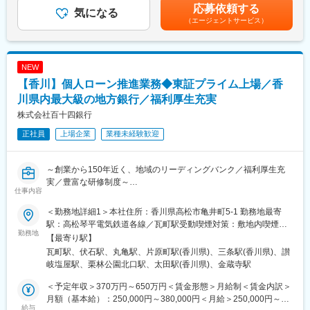
へとステップアップしていきます。
目安の金額であり、選考を通じて上下する可能性があります。月
応募依頼する
知識を活かしてプロフェッショナル人材を目指せる環境です。
気になる
給(月額)は固定手当を含めた表記です。
（エージェントサービス）
コンサルティング部は、外部出向経験者やキャリア採用者等の多
■組織構成：
様なスキルと経験を持つ人材が多数所属するプロフェッショナル
中途入社が9割を占めており、異業種から入社した社員も多数。前
部門です。
職が違うのが当たり前なので、中途入社の人もすぐに溶け込める
マネジメントではなく、プレイヤーとしての求人を募集します。
のが特徴です。わからないことは教えあう文化があり、教え上手
NEW
な先輩が多い職場環境です。
【香川】個人ローン推進業務◆東証プライム上場／香
■業務詳細：
◇ 背景
川県内最大級の地方銀行／福利厚生充実
変更の範囲：会社の定める業務
後継者問題をはじめとした経営課題を抱える企業が増える中、企
株式会社百十四銀行
業の発展や事業を継続するための一つの手段としてM&Aが注目さ
正社員
上場企業
業種未経験歓迎
れています。
◇ 課題
～創業から150年近く、地域のリーディングバンク／福利厚生充
・後継者不在
実／豊富な研修制度～
・後継者はいるが継がせるか悩んでいる
仕事内容
・社内リソースのみでの成長に限界を感じている
■業務内容：
・事業に対する先行き不安
＜勤務地詳細1＞本社住所：香川県高松市亀井町5-1 勤務地最寄
住宅ローンの新規や借換えを中心に個人向けローンの推進を担当
・資本関係が複雑
駅：高松琴平電気鉄道各線／瓦町駅受動喫煙対策：敷地内喫煙可
頂きます。
勤務地
・ノンコア事業を切り離ししたい
能場所あり＜勤務地詳細2＞コンサルティングプラザ住所：香川県
【最寄り駅】
・M&Aを検討しているがどうすればいいのか分からない
高松市伏石町2122番地1 受動喫煙対策：屋内全面禁煙＜勤務地詳
瓦町駅、伏石駅、丸亀駅、片原町駅(香川県)、三条駅(香川県)、讃
＜具体的な業務概要＞
・取引先から直接買収を持ち掛けられたがどうすればいいのか分
細3＞コンサルティングプラザ住所：香川県丸亀市田村町1745番
岐塩屋駅、栗林公園北口駅、太田駅(香川県)、金蔵寺駅
◇支店での対応だけでなく、お客さまのご自宅やハウスメーカー
からない
地1 受動喫煙対策：屋内全面禁煙変更の範囲：当行の定める本支
への営業活動も実施いただき、「受付⇒審査⇒契約⇒実行」と一
店・本部、関連会社等
＜予定年収＞370万円～650万円＜賃金形態＞月給制＜賃金内訳＞
連の業務をお任せ致します。住宅ローンの返済方式や保険、税
◇ サービスの特徴
月額（基本給）：250,000円～380,000円＜月給＞250,000円～
金、法制度などについても熟考し、お客さまにとって最適な条
給与
M&Aに精通した本部担当者が中心となり、相談からアフターフォ