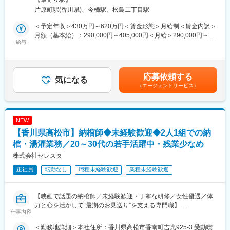
■業務概要
■教育体制
片原町駅(香川県)、今橋駅、松島二丁目駅
実装基板の機能検査をする装置の開発・設計をお任せいたしま
未経験者歓迎。先輩が丁寧にOJTで指導し、業務を一つずつ覚え
す。
ていける環境です。
＜予定年収＞430万円～620万円＜賃金形態＞月給制＜賃金内訳＞
月額（基本給）：290,000円～405,000円＜月給＞290,000円～
■業務内容
給与
■就業環境
405,000円＜昇給有無＞有＜残業手当＞有＜給与補足＞■賞与：年
・基板検査装置の設計、開発
・シフト制（月8日休み、土日休みも相談可）
2回（7月・12月、過去実績2.5～3か月）※上記はあくまで想定年
・顧客要望に合わせたプログラミング及びデバッグ作業
・繁忙期は残業あり（40h程度）だが、閑散期は20h程度
収となり、ご年齢・経験・スキル・等級に応じて最終決定されま
・協力会社・外注先のコント―ロール・管理
・通勤手当、マイカー通勤可、各種手当、賞与年2回
す。※想定年収は月20時間分の残業代を含めた金額です。※月20時
応募依頼する
・製品不良発生時の不具合解析、検査装置の保守メンテ対応など
気になる
間分の残業代を含めた想定月収：334,000円～405,000円賃金はあ
（エージェントサービス）
■想定されるキャリアパス
くまでも目安の金額であり、選考を通じて上下する可能性があり
■入社後の流れ
・納棺師として経験を積み、専門性やリーダーシップを発揮
ます。月給(月額)は固定手当を含めた表記です。
まずはFCTチームに配属され、プリント基板の動作検査の検査機
・将来的には指導担当や業務改善提案など、キャリアの幅も広が
を開発し、また協力会社に連携し検査機器開発の手配など行いま
ります
NEW
す
【香川県高松市】納棺師◆未経験歓迎◆2人1組での納
■企業の特徴/魅力
■主な生産実績
棺・湯灌業務／20～30代の若手活躍中・残業少なめ
平成25年創業の新しい会社で、20代～30代の社員が活躍中。地域
プリント基板は半導体と密接にかかわり、自動車や医療、情報通
に根ざし、ご家族に寄り添う温かな社風が特徴です。
株式会社セレスタ
信、産業機械ロボット業界など多様な業界で必要不可欠な製品で
正社員
転勤なし
職種未経験歓迎
業種未経験歓迎
す。
変更の範囲：会社の定める業務
AV関連製品（VTRやオーディオ、ディスプレイ）、家電製品、事
務機器、医療機器、アミューズメント機器など
【映画で話題の納棺師／未経験歓迎・丁寧な研修／女性優遇／体
力と心を活かして“最期のお見送り”を支える専門職】
■本ポジションの魅力
仕事内容
■業務概要
・25年度に新設された高松本社工場での業務が可能です。海の見
当社は、香川県高松市を拠点に、故人の湯灌、処置、お化粧、納
える開放感のある食堂が併設され、クリンネスな事業所での勤務
＜勤務地詳細＞本社住所：香川県高松市香南町吉光925-3 受動喫