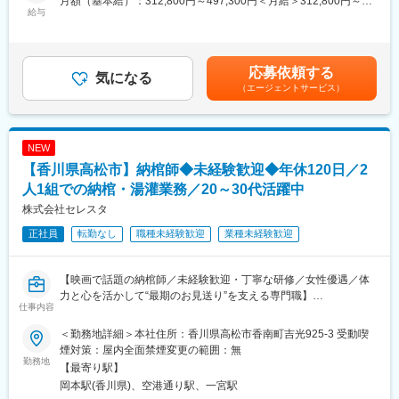
月額（基本給）：312,800円～497,300円＜月給＞312,800円～
◇運営管理の実施 など
給与
497,300円＜昇給有無＞有＜残業手当＞有＜給与補足＞※残業手当
（20時間／月）を含む。※給与詳細は経験・能力を考慮し最終決
■今後の事業展望：
定します。■昇給：年1回■賞与：年2回（6月、12月）※過去実績4
電気事業以外の事業での収益拡大を目指し、「次なる成長エンジ
ヶ月／会社業績による賃金はあくまでも目安の金額であり、選考
応募依頼する
ンの創出・育成」に向けた取り組みを鋭意進めています。中で
気になる
を通じて上下する可能性があります。月給(月額)は固定手当を含め
（エージェントサービス）
も、成長が期待される国際事業においては、さらなる収益の拡大
た表記です。
を目指し、海外発電事業を中心に、海外投資につながる技術コン
サルティングや国際交流の実施を通じて、世界各国に活躍の場を
広げています。太陽光、水力、風力といった再生可能エネルギー
NEW
にも積極的に取り組み、お客さまや社会が求める新たな付加価値
【香川県高松市】納棺師◆未経験歓迎◆年休120日／2
創出への絶えざる挑戦を続けています。国際事業における目標利
益水準として、経常利益：2025年度40億円（2030年度80億円）
人1組での納棺・湯灌業務／20～30代活躍中
を掲げています。発電事業以外の、送電事業やLNG基地事業とい
株式会社セレスタ
った当社の知見を活かすことのできるエネルギー・インフラ関連
正社員
転勤なし
職種未経験歓迎
業種未経験歓迎
分野での業容拡大を目指しています。
変更の範囲：会社内の全ての業務および出向協定を締結している
【映画で話題の納棺師／未経験歓迎・丁寧な研修／女性優遇／体
出向先の業務
力と心を活かして“最期のお見送り”を支える専門職】
仕事内容
■業務概要
当社は、香川県高松市を拠点に、故人の湯灌、処置、お化粧、納
＜勤務地詳細＞本社住所：香川県高松市香南町吉光925-3 受動喫
棺業務を2人1組で行う納棺師として、亡くなられた方とご家族
煙対策：屋内全面禁煙変更の範囲：無
の“最期のお見送り”をサポートしています。葬儀社からの依頼を受
勤務地
【最寄り駅】
け、会館やご自宅へ社用車で訪問し、故人の身支度を整え、棺へ
岡本駅(香川県)、空港通り駅、一宮駅
とご移動する大切な役割です。