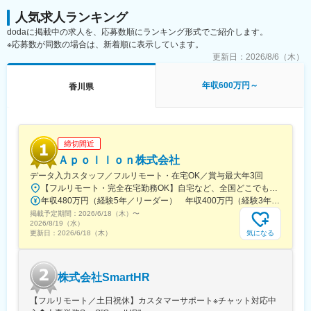
地域密着の優位性：強固な事業基盤があり、地域に根ざした長期
的な信頼関係の構築が可能です。
人気求人ランキング
■業務詳細
dodaに掲載中の求人を、応募数順にランキング形式でご紹介します。
オーナー提案・資産コンサルティング：地主様や不動産オーナー
※応募数が同数の場合は、新着順に表示しています。
様に対し、相続対策、土地活用、収益物件の組み換え提案など、
更新日：
2026/8/6（木）
高度な専門知識を活かしたコンサルティングを実施。
年収600万円～
香川県
戦略的売買仲介：顧客の潜在ニーズを汲み取った最適なマッチン
グ提案。
■扱うサービス
不動産売買・仲介、賃貸物件管理、リノベーション提案、サブリ
締切間近
ース等
Ａｐｏｌｌｏｎ株式会社
データ入力スタッフ／フルリモート・在宅OK／賞与最大年3回
■組織構成
【フルリモート・完全在宅勤務OK】自宅など、全国どこでもあなたが働きやすい場所で働けます★転居を伴う転勤なし★全国47都道府県どこからでも応募OK【本社】東京都新宿区山吹町130番地の15 茜ビル2-A＜アクセス＞有楽町線「江戸川橋駅」、東西線「東西線」より徒歩10分※受動喫煙対策：あり
社員同士の距離が近く、意見交換やサポートが活発です。
年収480万円（経験5年／リーダー） 年収400万円（経験3年／メンバー）
掲載予定期間：
■業務の魅力
2026/6/18（木）
〜
2026/8/19（水）
地域に根ざし、「住みよい街」を作る仕事を通して社会貢献が実
気になる
更新日：
2026/6/18（木）
感できます。成果や貢献度を公正に評価する制度、大型連休や育
休・産休制度も整い、家庭との両立も可能です。
株式会社SmartHR
■教育体制
OJTと資格取得支援（教材配布・費用補助）があり、未経験から
【フルリモート／土日祝休】カスタマーサポート※チャット対応中
専門性を身につけられる環境です。