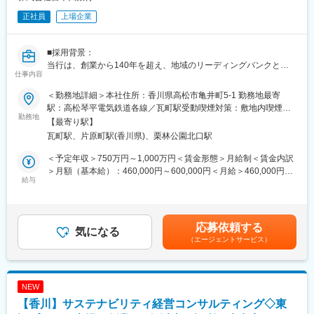
＜トレンド技術研修＞
全社員にDX向けの研修を受講いただいています。知識度合いに合
正社員
上場企業
わせて、DXとは？という初歩的なところ～AI、AWSなどのトレン
ド技術に関わる研修までご用意しています。若手社員からベテラ
ン社員までご経験を問わず研修を受けることが可能です。
■採用背景：
＜豊富な研修制度＞
当行は、創業から140年を超え、地域のリーディングバンクとし
仕事内容
個人に任せきりではなく、エンジニア・エリア同士、横のつなが
て、地元企業や地域社会の発展に寄与する取組みを展開していま
りもございます。エンジニア主導での研修も行われています。ま
す。
＜勤務地詳細＞本社住所：香川県高松市亀井町5-1 勤務地最寄
た、各専門ごとの技術研修から、人間力研修まで、業界トップク
現在は、「長期ビジョン2030」で、総合コンサルティンググルー
駅：高松琴平電気鉄道各線／瓦町駅受動喫煙対策：敷地内喫煙可
ラスのグループ研修体制を整えています。「研修回数：631回／
プへの進化を掲げています。コンサルティング機能の強化と新事
勤務地
能場所あり変更の範囲：会社の定める事業所
【最寄り駅】
年」「研修制度を有効活用しているエンジニア：延べ6,762名」な
業領域の探索により、課題解決能力の強化を図るため、キャリア
瓦町駅、片原町駅(香川県)、栗林公園北口駅
ど、他社とは比べ物にならないレベルでの研修を受けることがで
採用を積極的に実施しています。
きます。その結果が、「離職率：6.1%（製造業平均約11％）」
＜予定年収＞750万円～1,000万円＜賃金形態＞月給制＜賃金内訳
「勤続16年以上のエンジニア：約1500名」という実績に表れてい
■業務概要：
＞月額（基本給）：460,000円～600,000円＜月給＞460,000円～
ます。
当行にて、法人向けのコンサルティング業務をお任せします。主
給与
600,000円＜昇給有無＞有＜残業手当＞有＜給与補足＞※経験スキ
な商談相手は、当行と預貸金業務で既存取引のある法人経営者層
ル・職種・役職等に応じて決定します。■昇給：年1回（7月）■賞
変更の範囲：会社の定める業務
です。
与：年2回（6月、12月）※入社時期により変動賃金はあくまでも
本部営業部門の中核を担うコンサルティング部において、経験や
目安の金額であり、選考を通じて上下する可能性があります。月
応募依頼する
知識を活かしてプロフェッショナル人材を目指せる環境です。
気になる
給(月額)は固定手当を含めた表記です。
（エージェントサービス）
コンサルティング部は、外部出向経験者やキャリア採用者等の多
様なスキルと経験を持つ人材が多数所属するプロフェッショナル
部門です。
マネジメントではなく、プレイヤーとしての求人を募集します。
NEW
【香川】サステナビリティ経営コンサルティング◇東
■業務詳細：