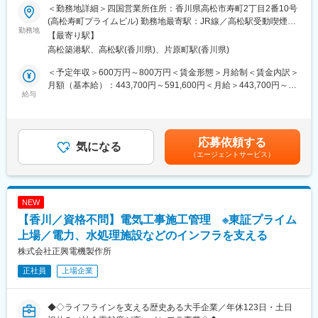
■業務内容
し、汗をかき、その課題解決に全力を尽くすことで、“地域のみん
＜勤務地詳細＞四国営業所住所：香川県高松市寿町2丁目2番10号
電力設備や水処理施設、各種プラントの電気工事に関する施工管
な”がよりよくあり続けるための力になることです。
(高松寿町プライムビル) 勤務地最寄駅：JR線／高松駅受動喫煙対
理（現場代理人）を担当頂きます。
勤務地
◇お客さま・地域の課題が多様化・複雑化する中、私たちはその
策：屋内全面禁煙変更の範囲：会社の定める事業所
【最寄り駅】
解決に向けたパートナーとして伴走していくことで、“地域のみん
高松築港駅、高松駅(香川県)、片原町駅(香川県)
■業務詳細
な”と一緒に環境・社会価値の向上したウェルピーイングな社会を
これまでのご経験に応じて当面の業務内容を決定しますが、主に
創っていきます。
＜予定年収＞600万円～800万円＜賃金形態＞月給制＜賃金内訳＞
は下記の業務内容です。
月額（基本給）：443,700円～591,600円＜月給＞443,700円～
＜電力システム＞500KV 変電所集中自動化監視制御システム、総
給与
＜その実現に向けて＞
591,600円＜昇給有無＞有＜残業手当＞有＜給与補足＞※賞与：年
合制御所用自動監視制御システム、400Vパワーセンタ、配電自動
◇私たちは「金融サービスの高度化」と「非金融の領域拡大」に
３回（契約内容により回数や支給月数に変動あり）※経験・能力・
化システム、地中用開閉器塔など
より総合コンサルティング・グループとしての機能を進化させ、
年齢を考慮した上、規定により決定いたします。賃金はあくまで
＜社会システム＞下水処理監視制御装置、浄水場監視制御装置、
お客さま・地域の課題解決力をさらに強化していきます。
も目安の金額であり、選考を通じて上下する可能性があります。
応募依頼する
浄水場監視制御装置、道路照明用コントロールセンター、塵芥処
気になる
月給(月額)は固定手当を含めた表記です。
（エージェントサービス）
理監視制御盤など
変更の範囲：当行業務全般 （詳細は、面談・面接時にご確認くだ
＜環境エネルギー＞太陽光発電所監視システム、事業所用蓄電シ
さい）
ステム、高・低圧配電システム
NEW
水道や環境など人々の生活を支える制御システムを開発してお
【香川／資格不問】電気工事施工管理 ※東証プライム
り、浄水場および下水処理施設で活用されている監視制御装置な
ど目に見えないところで
上場／電力、水処理施設などのインフラを支える
先進の技術が活躍しています。
株式会社正興電機製作所
九州内では電力会社との共同研究が進み、次世代エネルギー分野
正社員
上場企業
の開発にも貢献しています。
■業務の特徴
◆◇ライフラインを支える歴史ある大手企業／年休123日・土日
◎大規模プロジェクトに携わることができ、工期は2週間程度、受