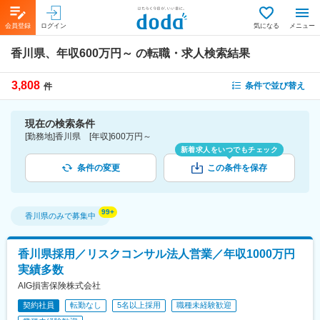
会員登録
ログイン
気になる
メニュー
香川県、年収600万円～
の転職・求人検索結果
3,808
条件で並び替え
件
現在の検索条件
[勤務地]香川県 [年収]600万円～
新着求人をいつでもチェック
条件の変更
この条件を保存
香川県
のみで募集中
香川県採用／リスクコンサル法人営業／年収1000万円
実績多数
AIG損害保険株式会社
契約社員
転勤なし
5名以上採用
職種未経験歓迎