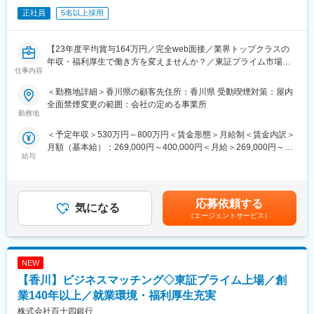
社の方もいらっしゃいます。
る商品開発や提案が可能。
正社員
5名以上採用
■会社情報：
変更の範囲：会社の定める業務
当社は入院中に必要となるアメニティ(パジャマ・タオル・日用
【23年度平均賞与164万円／完全web面接／業界トップクラスの
品）をレンタルするアメニティサポートシステムを提供している
年収・福利厚生で働き方を変えませんか？／東証プライム市場上
会社です。
仕事内容
場グループ】
レンタルだけでなく、病院・介護施設内での申込の受付業務から
ご利用者への提供・回収・請求まで全て弊社で受け持っておりま
＜勤務地詳細＞香川県の顧客先住所：香川県 受動喫煙対策：屋内
日本を代表する大手・中堅メーカーなど幅広い顧客先において、
す。そのため医療・介護施設の業務負担の軽減もでき多くのメリ
全面禁煙変更の範囲：会社の定める事業所
設備設計、設備立ち上げ、設備導入などの生産技術に携わるをご
勤務地
ットがあります。拠点は北海道から九州まで展開し、毎年増収・
経験に合わせてお任せしていきます。スマートファクトリーの需
増益と確実に業績伸長しています。
＜予定年収＞530万円～800万円＜賃金形態＞月給制＜賃金内訳＞
要が高まり、引き合いも非常に多くなっていますので、最先端の
月額（基本給）：269,000円～400,000円＜月給＞269,000円～
技術に携わることができます。
変更の範囲：会社の定める業務
給与
400,000円＜昇給有無＞有＜残業手当＞有＜給与補足＞※能力・経
チームや会社単位での頼れるフォローも充実しており、心強い環
験・年齢等を配慮の上、同社規定により決定します。■入社事例：
境が整っています。※顧客例：三菱重工業、デンソー、ソニーセミ
手当込33歳 前職：自動車部品メーカー 400万 ⇒ 提示年収557
コンダクタソリューションズ、トヨタ自動車、ニコン、デンソー
万38歳 前職：技術者派遣 420万 ⇒ 提示年収611万44
テン、キヤノン、日本製鉄、SUBARU(敬称略)
応募依頼する
気になる
歳 前職：農業機械メーカー 560万 ⇒ 提示年収751万賃金は
（エージェントサービス）
あくまでも目安の金額であり、選考を通じて上下する可能性があ
■勤務地補足：
ります。月給(月額)は固定手当を含めた表記です。
・スキルに応じて「勤務地確約」いたします。
・持ち家率は40代「56％超」
NEW
・入社後、U/Iターンも可能です
・家族手当、単身赴任手当など福利厚生充実
【香川】ビジネスマッチング◇東証プライム上場／創
業140年以上／就業環境・福利厚生充実
■研修体制：
株式会社百十四銀行