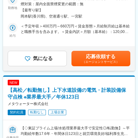
棺業務を2人1組で行う納棺師として、亡くなられた方とご家族
が可能
煙対策：屋内全面禁煙変更の範囲：無
の“最期のお見送り”をサポートしています。葬儀社からの依頼を受
勤務地
・客先との仕様打合せ、開発設計及び委託先の管理、納入後のア
【最寄り駅】
け、会館やご自宅へ社用車で訪問し、故人の身支度を整え、棺へ
フターフォローまで、ものづくりの上流から下流まで一貫して担
岡本駅(香川県)、空港通り駅、一宮駅
とご移動する大切な役割です。
当するのが特徴。
・プリント基板装置操作やシーケンス制御（PLC）、電気設計な
＜予定年収＞400万円～660万円＜賃金形態＞月給制月給は基本給
■業務詳細
ど経験がある方はキャッチアップしやすい環境です
と職務手当を含みます。＜賃金内訳＞月額（基本給）：120,000
・ご遺体の湯灌（洗浄）やお化粧、身支度、納棺作業を2名体制で
給与
円～250,000円その他固定手当/月：180,000円～300,000円＜月給
実施
■組織構成
＞300,000円～550,000円＜昇給有無＞有＜残業手当＞有＜給与補
・葬儀会館またはご自宅へ社用車（主にハイエース）で移動
技術部合計：39名 ※2026年5月現在
足＞年収は賞与・各種手当を含みます。賃金はあくまでも目安の
・1日2～5件対応、内容や移動距離により変動
20代～40代のメンバーで、中途入社も多く、馴染みやすい雰囲気
金額であり、選考を通じて上下する可能性があります。月給(月額)
応募依頼する
・短時間作業（30分／湯灌なし）～標準作業（60分／湯灌あり）
気になる
です。
は固定手当を含めた表記です。
（エージェントサービス）
など案件に応じて柔軟に対応
・お客様やご家族とコミュニケーションをとりながら、心を込め
■キャリアパス
たサービスを提供
スキルに合わせて技術部の管理職へのチャレンジやプロジェクト
マネジャー、海外赴任などさまざまなチャレンジが可能
NEW
作業は通夜までに完了するため遅い時間の対応はあまりありませ
【高松／転勤無し】上下水道設備の電気・計装設備保
ん。
■カトーレックとは
守点検 ※業界最大手／年休123日
1980年にエレクトロニクス事業に参入。以来、プリント基板の実
■組織構成
装を中心にした物づくりのノウハウを着実に身につけてきまし
メタウォーター株式会社
代表含め4名体制（うち代表以外は女性）、2名1組で業務を行い
た。
契約社員
転勤なし
上場企業
ます。
1993年のインドネシアを皮切りに、アジア・中国・北米にも生産
20～30代の方が活躍しております。
拠点を整備。
現在では国内外の生産拠点で設計から部品調達、さらに完成品の
【◇東証プライム上場/水処理業界最大手で安定性◎/転勤無】～平
■業務の魅力
組立まで行い、大手電機メーカー等から高い評価を獲得し本格的
均勤続年数17.6年・年間休日123日と就労環境良好/福利厚生充実/
・社会貢献性の高い専門職として、深い信頼を得られるやりがい
なEMS企業として一貫したサービスを提供しています。
仕事内容