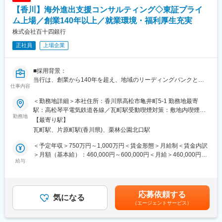
◇ 課題
変更の範囲：当行業務全般 （詳細は、面談・面接時にご確認くだ
【香川】海外進出支援コンサルティング◇東証プライ
・サステナビリティ経営のやり方や手順が分からない
さい）
・知見や情報、手間、時間がない
ム上場／創業140年以上／就業環境・福利厚生充実
・SDGs宣言を公表しているが、公表することを重視したため、充
株式会社百十四銀行
分な分析・検討が不足
正社員
上場企業
・SDGs宣言を実行していく上でのポイントや方策が不明確
◇ サポート内容
■採用背景：
・要最低限の標準的かつ包括的なステップに応じて検討
当行は、創業から140年を超え、地域のリーディングバンクとし
・所定のアンケートやヒアリングへのご回答で、検討すべきテー
仕事内容
て、地元企業や地域社会の発展に寄与する取組みを展開していま
マを一覧化（解決すべき課題の候補を抽出し、重要度評価により
す。
絞り込む）
＜勤務地詳細＞本社住所：香川県高松市亀井町5-1 勤務地最寄
現在は、「長期ビジョン2030」で、総合コンサルティンググルー
・サステナビリティ経営の重点課題や戦略を、お客様企業と当行
駅：高松琴平電気鉄道各線／瓦町駅受動喫煙対策：敷地内喫煙可
プへの進化を掲げています。コンサルティング機能の強化と新事
勤務地
で検討
能場所あり変更の範囲：会社の定める事業所
【最寄り駅】
業領域の探索により、課題解決能力の強化を図るため、キャリア
・開始から3カ月弱で、所定のフィードバックレポートを提出
瓦町駅、片原町駅(香川県)、栗林公園北口駅
採用を積極的に実施しています。
◇ サポートメニュー
＜予定年収＞750万円～1,000万円＜賃金形態＞月給制＜賃金内訳
■業務概要：
◎マテリアリティ（重要課題）の特定と取組方針の策定を支援
＞月額（基本給）：460,000円～600,000円＜月給＞460,000円～
当行にて、法人向けのコンサルティング業務をお任せします。主
給与
専用の分析ツールを使用した経営者との対話により、優先的に取
600,000円＜昇給有無＞有＜残業手当＞有＜給与補足＞※経験スキ
な商談相手は、当行と預貸金業務で既存取引のある法人経営者層
組むべきマテリアリティの特定と、それに応じた取組方針の策定
ル・職種・役職等に応じて決定します。■昇給：年1回（7月）■賞
です。
をサポート
与：年2回（6月、12月）※入社時期により変動賃金はあくまでも
本部営業部門の中核を担うコンサルティング部において、経験や
◎“サステナビリティ経営方針”と検討過程を記したレポートを提供
目安の金額であり、選考を通じて上下する可能性があります。月
応募依頼する
知識を活かしてプロフェッショナル人材を目指せる環境です。
気になる
経営理念・経営資源を考慮し、今後目指すべき姿・ありたい姿を
給(月額)は固定手当を含めた表記です。
（エージェントサービス）
コンサルティング部は、外部出向経験者やキャリア採用者等の多
示ず“サステナビリティ経営方針“のデータと、方針策定に向けた検
様なスキルと経験を持つ人材が多数所属するプロフェッショナル
討・分析過程をまとめたレポートを提供