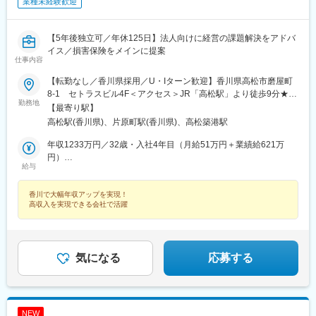
業種未経験歓迎
【5年後独立可／年休125日】法人向けに経営の課題解決をアドバ
イス／損害保険をメインに提案
仕事内容
【転勤なし／香川県採用／U・Iターン歓迎】香川県高松市磨屋町
8-1 セトラスビル4F＜アクセス＞JR「高松駅」より徒歩9分★受
勤務地
動喫煙対策：敷地内喫煙可能場所あり（勤務先に応じて変動の可
【最寄り駅】
能性あり）
高松駅(香川県)、片原町駅(香川県)、高松築港駅
年収1233万円／32歳・入社4年目（月給51万円＋業績給621万
円）
給与
年収758万円／34歳・入社3年目（月給36万円＋業績給326万円）
香川で大幅年収アップを実現！
高収入を実現できる会社で活躍
気になる
応募する
NEW