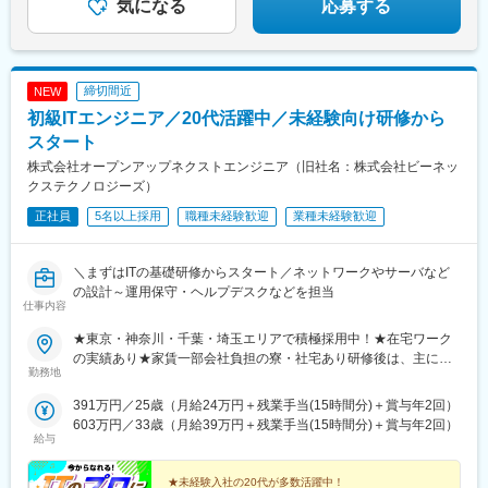
東比恵駅、渡辺橋駅、淀屋橋駅、鶴崎駅、西小倉駅、二島駅、今
気になる
応募する
駅、長崎駅前駅、虎ノ門駅、原宿駅、神泉駅、牛込神楽坂駅、銀
池駅(福岡県)、上鳥羽口駅、竹下駅、小森江駅、甘木駅(西鉄線)、
座駅、上野駅、大森駅(東京都)、桜街道駅、西小山駅、赤羽岩淵
広畑駅、住ノ江駅、江波駅、八本松駅、矢場町駅、大船駅、新羽
駅、九品仏駅、高松駅(東京都)、台場駅、汐留駅、新宿御苑前駅、
駅、油田駅、五井駅、門出駅、洛西口駅、小舞子駅、黒川駅(愛知
新宿西口駅、岩本町駅、東京駅、新秋津駅、程久保駅、春日駅(東
県)、丸の内駅(愛知県)、戸部駅、鶴見小野駅、三ツ沢下町駅、山
京都)、住吉駅(東京都)、立川駅、陽東３丁目駅、朝倉街道駅、通
締切間近
NEW
手駅、井土ケ谷駅、上永谷駅、和田町駅、鶴ケ峰駅、戸塚駅、赤
谷駅、天神駅、祇園駅(福岡県)、平和通駅、三宮・花時計前駅、久
初級ITエンジニア／20代活躍中／未経験向け研修から
羽駅、峰駅、陸前落合駅、センター南駅、北四番丁駅、稲永駅、
寿川駅、神戸駅(兵庫県)、赤嶺駅、名鉄名古屋駅、矢場町駅、西川
岡本駅(栃木県)、笠寺駅、村井駅、茅野駅、本山駅(愛知県)、さが
スタート
緑道公園駅、九条駅(京都府)、熊本城・市役所前駅、二本木口駅、
み野駅、小俣駅(栃木県)、新前橋駅、群馬藤岡駅、本庄駅、垂井
追分駅(三重県)、都通駅、高島町駅、高津駅(神奈川県)、日吉町
株式会社オープンアップネクストエンジニア（旧社名：株式会社ビーネッ
駅、徳山駅、周防下郷駅、道ノ尾駅、大波止駅、喜々津駅、国母
駅、第一通り駅、京成津田沼駅、栄町駅(千葉県)、東海神駅、井野
クステクノロジーズ）
駅、松江駅、伊賀屋駅、弥生が丘駅、宮崎駅、南鹿児島駅、さっ
駅(千葉県)、大阪梅田駅(阪神線)、五島町駅、神谷町駅、表参道
正社員
5名以上採用
職種未経験歓迎
業種未経験歓迎
ぽろ駅、青葉通一番町駅、千葉駅、虎ノ門駅、神奈川駅、市役所
駅、上野御徒町駅、奥沢駅、泉体育館駅、東京国際クルーズター
前駅(長野県)、新静岡駅、第一通り駅、近鉄名古屋駅、金沢駅、中
ミナル駅、内幸町駅、西武新宿駅、淡路町駅、二重橋前駅、水道
崎町駅、オークスカナルパークホテル富山前、四条駅(京都市営)、
橋駅、立川南駅、天神南駅、旦過駅、三宮駅(神戸新交通)、西元町
＼まずはITの基礎研修からスタート／ネットワークやサーバなど
神戸三宮駅(阪神)、姫路駅、岡山駅前駅、胡町駅、高松築港駅、天
駅
の設計～運用保守・ヘルプデスクなどを担当
神南駅、辛島町駅、南公園駅、湊川駅、小路駅、常盤駅(岡山県)、
仕事内容
横川駅、谷町四丁目駅、舟入幸町駅、大小路駅、亀戸駅、中津駅
(地下鉄)、六本木一丁目駅、ＪＲ難波駅、観月橋駅、海老江駅、中
★東京・神奈川・千葉・埼玉エリアで積極採用中！★在宅ワーク
之島駅、なにわ橋駅、甘木駅(甘木鉄道線)、住之江公園駅、上前津
の実績あり★家賃一部会社負担の寮・社宅あり研修後は、主に東
勤務地
駅、久屋大通駅、平沼橋駅、国道駅、蒔田駅、赤羽岩淵駅、セン
京・神奈川・千葉・埼玉エリアのプロジェクトへ配属となりま
ター北駅、勾当台公園駅、本笠寺駅、自由ケ丘駅(愛知県)、出島
す。【主なプロジェクト先エリア】▼東京都港区、品川区、江東
391万円／25歳（月給24万円＋残業手当(15時間分)＋賞与年2回）
駅、北１２条駅、あおば通駅、新千葉駅、神谷町駅、新高島駅、
区、千代田区、新宿区▼神奈川県横浜市中区、横浜市西区、川崎
603万円／33歳（月給39万円＋残業手当(15時間分)＋賞与年2回）
日吉町駅、新浜松駅、名鉄名古屋駅、梅田駅(地下鉄)、富山駅、京
市川崎区、川崎市幸区、川崎市中原区▼千葉県千葉市、船橋市▼
給与
都河原町駅、三ノ宮駅、西川緑道公園駅、銀山町駅、西鉄福岡
埼玉県さいたま市、戸田市※上記以外のエリアをご希望の方もお気
駅、西辛島町駅、市民広場駅、三滝駅、舟入本町駅、花田口駅、
軽にご相談ください。茨城、栃木、群馬、山梨、長野、愛知、静
★未経験入社の20代が多数活躍中！