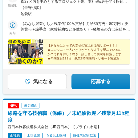
東山公園駅(鳥取県)、東松江駅(島根県)、清輝橋駅、福井駅(岡山
都23区内を中心とするプロジェクト先、本社※転居を伴う転勤は
船駅、北与野駅、大阪城公園駅、なんば駅(地下鉄)、古川橋駅、な
勤務地
県)、早島駅、安芸中野駅、山陽女学園前駅、牛田駅(広島県)、神
ありません。＜本社＞東京都豊島区南池袋1-27-10 油木第一ビル
【最寄り駅】
にわ橋駅、渡辺橋駅、新大阪駅、西大橋駅、心斎橋駅、堺筋本町
辺駅、東福山駅、山口駅(山口県)、防府駅、吉成駅、丸亀駅、円座
９階（アクセス）・JR・東京メトロ各線「池袋駅」東口より徒歩
駅、大阪天満宮駅、西元町駅、計算科学センター駅、山陽明石
池袋駅
駅、土橋駅(愛媛県)、知寄町二丁目駅、水城駅、新宮中央駅、笹原
3分
駅、西院駅(京福線)、くいな橋駅、桂川駅(京都府)、日比野駅(名古
駅、竹下駅、折尾駅、室見駅、門司駅、佐賀駅、道ノ尾駅、幸
【みなし残業なし／残業代100％支給】月給35万円～80万円＋決
屋市営)、大門駅(愛知県)、矢田駅(愛知県)、上前津駅、栄町駅(愛
駅、平成駅、竜田口駅、鶴崎駅、南大分駅、南延岡駅、日向住吉
算賞与＋諸手当（家賃補助など多数あり）※経験者の方は前給を考
知県)、東別院駅、森下駅(愛知県)、車道駅、高岳駅、久屋大通
給与
駅、上塩屋駅、てだこ浦西駅、浦添前田駅、赤嶺駅、放出駅、偕
慮し、前職月収から「5万円～20万円」ほどUP予定。半年～2年
駅、多屋駅、祇園駅(福岡県)、熊本駅前駅、八千代町駅、市役所前
楽園駅、荒尾駅(岐阜県)、長泉なめり駅、小池駅、名和駅(愛知
ほどの経験者も大歓迎です！【エンジニア還元率は70％】◆単価
駅(長野県)、福井駅(福井県)、横川駅、市役所前駅(広島県)、宇都
県)、前橋大島駅、藤代駅、羽犬塚駅、西新井大師西駅、信濃国分
の70％を給与や手当などに還元し、収入面でもご満足いただける
【あなたにとっての幸福の実現を徹底サポート！】
宮駅東口駅、阿波富田駅、高松築港駅、高知駅前駅、仲御徒町
★エンジニア一人ひとりがどんな人生を望んでいるの
寺駅、武蔵関駅、京成幕張駅、等々力駅、要町駅、志村坂上駅、
環境を整えています。【モデル年収例】★460万円/開発エンジニ
駅、立川南駅、北１２条駅、仙台駅(地下鉄)、日吉町駅、新浜松
か？それを詳しく聴き、話し合って実現を目指します
糀谷駅、尻手駅、センター北駅、長沼駅(静岡県)、はなみずき通
ア（Java / 詳細設計）★630万円/クラウドエンジニア（AWS / 設
駅、名鉄名古屋駅、新富町駅(富山県)、東梅田駅、三宮駅(神戸新
★年間休日131日・残業8時間未満・リモート実施案件8
駅、大須観音駅、本郷駅(愛知県)、追分駅(三重県)、妙国寺前駅、
計）★800万円/開発エンジニア（Java / 要件定義）
割・フルリモートも多数
交通)、西川緑道公園駅、本通駅、旦過駅、桜町駅(長崎県)、九品
南茨木駅(阪急線)、西富井駅、楽々園駅、知寄町駅、赤迫駅、深江
★前職からの給与UPを保証
寺交差点駅、市役所前駅(愛媛県)、甲東中学校前駅、淡路町駅、溜
橋駅、蒲田駅、上前津駅、知寄町一丁目駅
池山王駅、東池袋四丁目駅、西武新宿駅、六本木一丁目駅、日比
谷駅、西新宿五丁目駅、お台場海浜公園駅、永田町駅、参宮橋
気になる
応募する
駅、芝公園駅、田原町駅(東京都)、浅草橋駅、西大島駅、岩本町
駅、築地市場駅、神奈川駅、京急川崎駅、栄町駅(千葉県)、大阪難
波駅、東淀川駅、扇町駅(大阪府)、西新町駅、西大路三条駅、東向
日駅、平安通駅、大須観音駅、中洲川端駅、西鉄福岡駅、二本木
締切間近
NEW
口駅、スタジアムシティノース駅、七ツ屋駅、足羽山公園口駅、
線路を守る技術職（保線）／未経験歓迎／残業月11h程
横川一丁目駅、袋町駅、バスセンター前駅、片原町駅(香川県)、高
知橋駅
度
西日本旅客鉄道株式会社（JR西日本）【プライム市場】
正社員
上場企業
5名以上採用
職種未経験歓迎