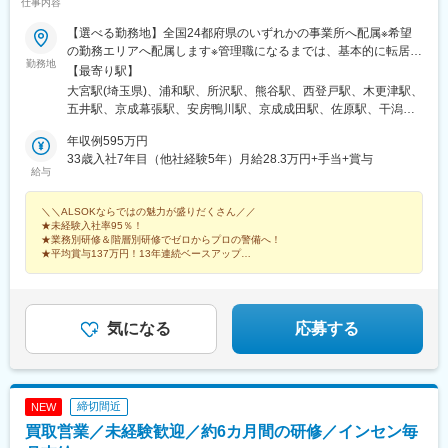
仕事内容
【選べる勤務地】全国24都府県のいずれかの事業所へ配属※希望
の勤務エリアへ配属します※管理職になるまでは、基本的に転居を
勤務地
伴う転勤はありません。※3～5年間、所属事務所に在籍のまま、
【最寄り駅】
東京や大阪などで勤務できる“他所勤務”制度もあります。＜募集エ
大宮駅(埼玉県)、浦和駅、所沢駅、熊谷駅、西登戸駅、木更津駅、
リア＞東京都、埼玉県、千葉県、神奈川県、茨城県、宮城県、山
五井駅、京成幕張駅、安房鴨川駅、京成成田駅、佐原駅、干潟
梨県、長野県、静岡県、愛知県、滋賀県、京都府、奈良県、大阪
駅、京成臼井駅、茂原駅、京成船橋駅、東葉勝田台駅、本八幡駅
府、和歌山県、兵庫県、岡山県、香川県、徳島県、高知県、山口
年収例595万円
(総武線)、浦安駅(千葉県)、柏駅、上本郷駅、湖北駅、柏の葉キャ
県、福岡県、熊本県、大分県※現在採用強化中！！東京都、大阪
33歳入社7年目（他社経験5年）月給28.3万円+手当+賞与
ンパス駅、東大宮駅、南柏駅、新高島駅、新横浜駅、京急川崎
給与
府、愛知県、神奈川県、千葉県、山梨県、長野県、静岡県、京都
駅、相模大野駅、藤沢駅、舞岡駅、新富町駅(東京都)、亀戸駅、潮
府、兵庫県、和歌山県、徳島県、大分県＜本社＞東京都港区元赤
見駅、葛西駅、岩本町駅、小岩駅、仲御徒町駅、亀有駅、竹ノ塚
＼＼ALSOKならではの魅力が盛りだくさん／／
坂1-6-6…東京メトロ銀座線・丸ノ内線「赤坂見附駅」より徒歩6
駅、荒川区役所前駅、本郷三丁目駅、中野坂上駅、九段下駅、荻
★未経験入社率95％！
分…東京メトロ半蔵門線・有楽町線・南北線「永田町駅」より徒
窪駅、池袋駅、東武練馬駅、練馬駅、王子駅、大泉学園駅、赤羽
★業務別研修＆階層別研修でゼロからプロの警備へ！
歩8分＼＼他業種からの転職は約95％／／20～30代活躍中！物
岩淵駅、東池袋駅、渋谷駅、学芸大学駅、用賀駅、経堂駅、成城
★平均賞与137万円！13年連続ベースアップ
流、建設、不動産、飲食など前職はさまざまです。（出典：
★年間休日120日以上！9連休以上取得もOK！
学園前駅、泉岳寺駅、雪が谷大塚駅、京急蒲田駅、大崎広小路
ALSOK中途入社社員アンケート）
駅、六本木一丁目駅、西国立駅、三鷹駅、東村山駅、府中駅(東京
都)、国分寺駅、ひばりケ丘駅(東京都)、京王八王子駅、河辺駅、
多摩センター駅、町田駅、福生駅、牛田駅(東京都)、谷保駅、仙台
気になる
応募する
駅(地下鉄)、水戸駅、南甲府駅、市役所前駅(長野県)、南松本駅、
中野松川駅、上田駅、乙女駅、上諏訪駅、伊那市駅、鼎駅、佐久
平駅、長沼駅(静岡県)、沼津駅、浜松駅、烏森駅、平安通駅、金山
駅(愛知県)、中島駅(愛知県)、野並駅、星ケ丘駅(愛知県)、三郷駅
締切間近
NEW
(愛知県)、大府駅、栄駅(愛知県)、知多半田駅、御器所駅、名鉄名
買取営業／未経験歓迎／約6カ月間の研修／インセン毎
古屋駅、駅前大通駅、諏訪町駅、蒲郡駅、三河田原駅、中岡崎