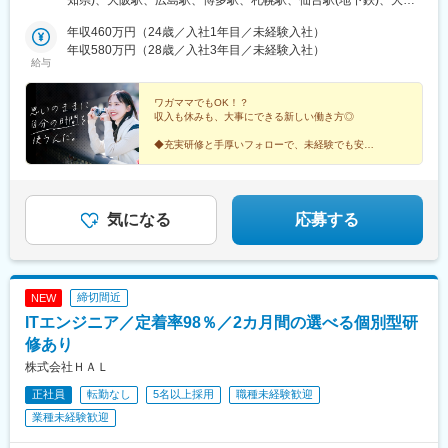
知県)、大阪駅、広島駅、博多駅、札幌駅、仙台駅(地下鉄)、大手
奈川県)、ウッディタウン中央駅、聖蹟桜ケ丘駅、倉見駅、海老名
千葉）、横浜支店（神奈川・山梨）■東海・北陸…名古屋支店（愛
町駅(東京都)、平沼橋駅、栄町駅(愛知県)、梅田駅(地下鉄)、的場
駅(相模線)、当麻寺駅、久里浜駅、羽島市役所前駅、木ノ下駅、本
知・長野・岐阜・三重・滋賀・静岡・石川・富山・福井・新潟）■
年収460万円（24歳／入社1年目／未経験入社）
町駅、祇園駅(福岡県)、大通駅、あおば通駅、三越前駅、新高島
郷台駅、玉川学園前駅、古淵駅、妙典駅、京成高砂駅、社家駅、
関西…大阪支店（大阪・京都・兵庫・奈良・和歌山）■中国・四
年収580万円（28歳／入社3年目／未経験入社）
駅、久屋大通駅、大阪梅田駅(阪急線)、猿猴橋町駅、櫛田神社前駅
足立小台駅、前平公園駅、大森台駅、梶原駅、魚住駅、向日町
給与
国…広島支店（広島・岡山・島根・鳥取・山口・香川・高知・愛
駅、静岡駅、竹橋駅、横手駅、東村山駅、王子神谷駅、美乃坂本
媛・徳島）■九州・沖縄…福岡支店（福岡・佐賀・長崎・熊本・大
駅、三河一宮駅、浅野駅、木曽川駅、小牧駅、下麻生駅、園田
分・宮崎・鹿児島・沖縄）※全国の各エリアに支店を展開していま
ワガママでもOK！？
駅、北池袋駅、野跡駅、大学前駅(滋賀県)、石山寺駅、黄檗駅(奈
収入も休みも、大事にできる新しい働き方◎
す。
良線)、新井宿駅、矢川駅、芝浦ふ頭駅、宝塚駅、島氏永駅、北朝
◆充実研修と手厚いフォローで、未経験でも安心
霞駅、徳島駅、石原駅(京都府)、大村駅(兵庫県)、三石駅、五十鈴
◇初年度から年収450万円可！収入UPを実現
ケ丘駅、関下有知駅、相模湖駅、木津駅(兵庫県)、東青山駅(三重
◆年間休日125日＆残業は少なめ
県)、関ケ原駅、桜田門駅、外苑前駅、神谷町駅、高尾駅(東京
◇上場企業グループならでは！手厚い福利厚生♪
都)、東京国際クルーズターミナル駅、虎ノ門駅、程久保駅、代々
気になる
応募する
木八幡駅、小平駅、立川駅、有楽町駅、福井駅(福井県)、明大前
駅、両国駅(都営線)、中野富士見町駅、高速神戸駅、越中島駅、小
岩駅、八坂駅、菊川駅(東京都)、下神明駅、椎名町駅、京急東神奈
川駅、久寿川駅、荒川一中前駅、武蔵小山駅、名古屋駅、塩釜口
駅、中野新橋駅、日暮里駅(舎人ライナー)、本駒込駅、東長崎駅、
締切間近
NEW
東門前駅、竹芝駅、若松河田駅、亀戸水神駅、東尾久三丁目駅、
ITエンジニア／定着率98％／2カ月間の選べる個別型研
大塚駅(東京都)、宮前平駅、神楽坂駅、青物横丁駅、穴守稲荷駅、
修あり
堀切駅、茶屋ケ坂駅、末広町駅(東京都)、本郷駅(愛知県)、赤羽橋
駅、六郷土手駅、品川シーサイド駅、京急久里浜駅、江吉良駅、
株式会社ＨＡＬ
熊野前駅、立飛駅、神保町駅、東十条駅、安善駅、下板橋駅、明
正社員
転勤なし
5名以上採用
職種未経験歓迎
治神宮前駅、虎ノ門ヒルズ駅、原宿駅、立川北駅、銀座駅、福井
業種未経験歓迎
駅、尾久駅、浅草橋駅、ハーバーランド駅、清澄白河駅、東白楽
駅、三ノ輪橋駅、戸越銀座駅、近鉄名古屋駅、日暮里駅、浜松町