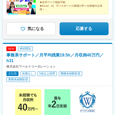
麻布十番駅、大国町駅、桃山御陵前駅、野田駅(阪神線)、肥後橋
岡、岐阜、三重、大阪、兵庫、京都、滋賀、奈良、岡山、広島、
★在宅ワーク相談可能
駅、北浜駅(大阪府)、伏見駅(愛知県)、西横浜駅、龍谷富山高校
★Excel、AI、ITパスポートの基礎が学べる研修付き採
山口、福岡
用！
前、五島町駅
★残業月平均9.2時間&年間休日最大125日
★東証プライム上場企業グループ
気になる
応募する
締切間近
NEW
事務系サポート／月平均残業19.5h／月収例40万円／
h31
株式会社ワールドコーポレーション
正社員
転勤なし
5名以上採用
職種未経験歓迎
業種未経験歓迎