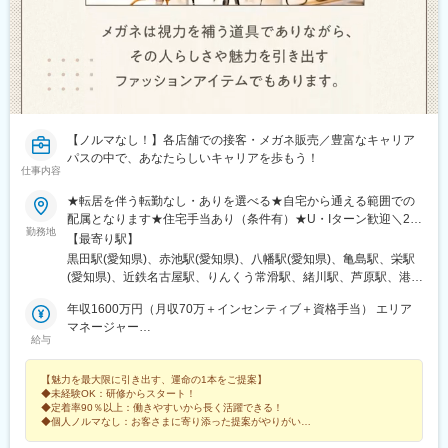
【ノルマなし！】各店舗での接客・メガネ販売／豊富なキャリア
パスの中で、あなたらしいキャリアを歩もう！
仕事内容
★転居を伴う転勤なし・ありを選べる★自宅から通える範囲での
配属となります★住宅手当あり（条件有）★U・Iターン歓迎＼26
勤務地
年下期オープン！／イオンモール伊達店（福島県）西武飯能ぺぺ
【最寄り駅】
店（埼玉県） ＼積極募集中店舗／新宿東口店、有楽町マルイ店、
黒田駅(愛知県)、赤池駅(愛知県)、八幡駅(愛知県)、亀島駅、栄駅
渋谷ロフト店 他東京都内37店舗名古屋ゲートウォーク店、イオ
(愛知県)、近鉄名古屋駅、りんくう常滑駅、緒川駅、芦原駅、港区
ンモール熱田店 他愛知県内17店舗ルクア大阪店、心斎橋店、な
役所駅、星ケ丘駅(愛知県)、鶴舞駅、久屋大通駅、熱田駅、名電山
んばCITY店 他大阪府内15店舗＼エリアマネージャーが語る各エ
年収1600万円（月収70万＋インセンティブ＋資格手当） エリア
中駅、上前津駅、ひたち野うしく駅、水戸駅、東海駅、岡山駅、
リアの魅力／★20代の若いスタッフが中心で、年齢が近いため和
マネージャー
球場前駅(岡山県)、新加納駅、美濃青柳駅、土岐市駅、モレラ岐阜
給与
やかで活気のある雰囲気！仕事はもちろん、プライベートでも交
年収786万円（月収64万＋資格手当）スーパーバイザー／29歳／
駅、せきてらす前駅、宮崎駅、東寺駅、西院駅(阪急線)、通町筋
流が盛んです！ （関東エリア）＜募集店舗一覧＞■東北秋田、福
社歴5年
駅、荒尾駅(熊本県)、健軍町駅、熊本駅、肥後大津駅、海浦駅、群
【魅力を最大限に引き出す、運命の1本をご提案】
島■関東東京、神奈川、千葉、埼玉、茨城、栃木■中部静岡、愛
馬総社駅、佐賀駅、虹ノ松原駅、浦和駅、さいたま新都心駅、大
◆未経験OK：研修からスタート！
知、岐阜、三重■北陸石川、富山、新潟■関西大阪、兵庫■中国・
宮駅(埼玉県)、浦和美園駅、南浦和駅、藤の牛島駅、小手指駅、所
◆定着率90％以上：働きやすいから長く活躍できる！
四国岡山、島根■九州福岡、宮崎、長崎、佐賀、熊本、大分、鹿児
沢駅、志木駅、ふかや花園駅、西川口駅、越谷レイクタウン駅、
◆個人ノルマなし：お客さまに寄り添った提案がやりがいに
島、沖縄サンエー宮古島シティ ／沖縄県宮古島市平良下里2511-1
◆月9～10日休み：残業も少なめでプライベート充実！
北戸田駅、戸田公園駅、新三郷駅、朝霞駅、武蔵藤沢駅、鶴瀬