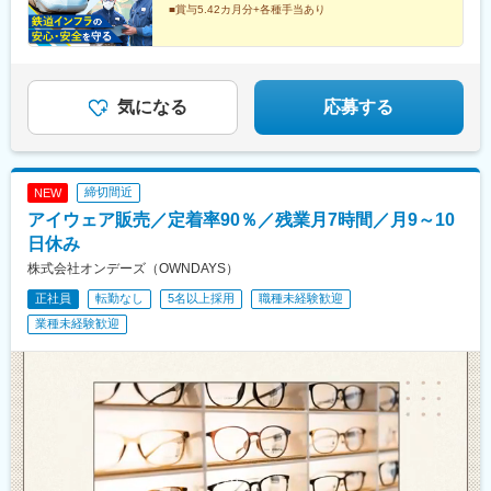
地内喫煙可能場所あり
駅、博多南駅、大阪梅田駅(阪急線)、大阪城公園駅、大阪阿部野橋
■賞与5.42カ月分+各種手当あり
駅、梅田駅(地下鉄)、大阪ビジネスパーク駅、鳳駅、山陽姫路駅、
未経験から、JR西日本の鉄道インフラの安全を守る技術
王寺駅、後藤駅、岡山駅前駅、中津駅(地下鉄)、天王寺駅前駅、大
者に。
阪梅田駅(阪神線)、西川緑道公園駅
【設立以来最大規模の採用を実施中！】
気になる
応募する
締切間近
NEW
アイウェア販売／定着率90％／残業月7時間／月9～10
日休み
株式会社オンデーズ（OWNDAYS）
正社員
転勤なし
5名以上採用
職種未経験歓迎
業種未経験歓迎