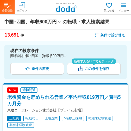
会員登録
ログイン
気になる
メニュー
中国･四国、年収600万円～
の転職・求人検索結果
13,691
条件で並び替え
件
現在の検索条件
[勤務地]中国･四国 [年収]600万円～
新着求人をいつでもチェック
条件の変更
この条件を保存
締切間近
NEW
老後資金を貯められる営業／平均年収819万円／賞与5
カ月分
東建コーポレーション株式会社【プライム市場】
正社員
転勤なし
上場企業
5名以上採用
職種未経験歓迎
業種未経験歓迎