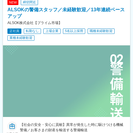
締切間近
NEW
電鉄富山駅、福井駅(福井県)、西川緑道公園駅
ALSOKの警備スタッフ／未経験歓迎／13年連続ベース
アップ
ALSOK株式会社【プライム市場】
正社員
転勤なし
上場企業
5名以上採用
職種未経験歓迎
業種未経験歓迎
【社会の安全・安心に貢献】異常が発生した時に駆けつける機械
警備／お客さまの財産を輸送する警備輸送