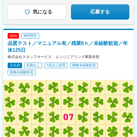
★「買取大吉」の圧倒的な信頼感
気になる
応募する
締切間近
NEW
品質テスト／マニュアル有／残業9ｈ／未経験歓迎／年
休125日
株式会社スタッフサービス エンジニアリング事業本部
正社員
転勤なし
5名以上採用
職種未経験歓迎
業種未経験歓迎