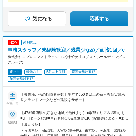
階■九州支店／福岡市博多区博多駅東2-10-35 博多プライムイース
★月収例40万円
河辺の森駅、西栗栖駅、三郷中央駅、鴨居駅、青砥駅、新高島平
★残業月20時間以内
ト8階D
駅、沼袋駅、新開地駅、門前仲町駅、京成小岩駅、三鷹駅、久米
★土日祝休み
川駅、天神川駅、栗平駅、北鎌倉駅、青梅駅、昭和駅、森下駅(東
★10日以上の連続休暇OK
★有給休暇（最大40日）
京都)、相原駅、大崎駅、落合南長崎駅、大和駅(神奈川県)、鶴間
気になる
応募する
★ホワイト企業認定
駅、高座渋谷駅、中神駅、北楠駅、城陽駅、スポーツセンター
駅、相模金子駅、東神奈川駅、井野駅(群馬県)、岩間駅、三妻駅、
筒井駅、六十谷駅、芳養駅、今津駅(兵庫県)、桜新町駅、加太駅
(和歌山県)、六浦駅、国分寺駅、小菅駅、三ノ輪駅、稲城駅、不動
締切間近
NEW
前駅、太閤通駅、林崎松江海岸駅、六会日大前駅、植田駅(名古屋
事務スタッフ／未経験歓迎／残業少なめ／面接1回／c
市営)、上野毛駅、南御殿場駅、伊勢原駅、亀有駅、黒松内駅、新
中野駅、谷塚駅、志村三丁目駅、南砂町駅、三河島駅、千駄木
株式会社コプロコンストラクション(株式会社コプロ・ホールディングス
駅、瑞江駅、木場駅(東京都)、相模大塚駅、上北台駅、大師橋駅、
グループ)
東舞鶴駅、梶が谷駅、日の出駅(東京都)、金沢文庫駅、平塚駅、牛
正社員
転勤なし
5名以上採用
職種未経験歓迎
込柳町駅、新座駅、麻布十番駅、平井駅(東京都)、一之江駅、赤土
小学校前駅、久我山駅、駒沢大学駅、本庄早稲田駅、東あずま
業種未経験歓迎
駅、根岸駅(神奈川県)、国会議事堂前駅、青山町駅、向原駅(東京
都)、東山田駅、高槻市駅、鷺沼駅、香川駅、大濠公園駅、江戸川
橋駅、池袋駅、若葉台駅、京王よみうりランド駅、羽後牛島駅、
【異業種からの転職者多数】半年で350名以上の新人教育実績あ
新馬場駅、由仁駅、大鳥居駅、京成関屋駅、袖ケ浦駅、櫟本駅、
り／ランドマークなどの建設をサポート
仕事内容
砂田橋駅、田井ノ瀬駅、武蔵五日市駅、八日市駅、湯島駅、大矢
知駅、平津駅、上社駅、甚目寺駅、川越富洲原駅、春田駅、長泉
【47都道府県の好きな地域で働けます】■希望エリア＆転勤なし
なめり駅、古庄駅、芝川駅、富士岡駅、門出駅、千城台駅、室蘭
■U・Iターン歓迎■直行直帰OK＆車通勤OK（配属先による）■出張
駅、上板橋駅、大和田駅(北海道)、阿佐ケ谷駅、上永谷駅、雑色
勤務地
のないワークスタイルも実現可能！【拠点所在地】■北海道…札幌
【最寄り駅】
駅、六町駅、港町駅、鮫洲駅、日進駅(北海道)、丸亀駅、和田町
支店■東北…仙台支店（宮城・青森・岩手・秋田・山形・福島）■
さっぽろ駅、仙台駅、大宮駅(埼玉県)、東京駅、横浜駅、栄駅(愛
駅、武蔵砂川駅、港南台駅、亀山駅(三重県)、勝川駅、中山駅(神
関東…大宮支店（埼玉・栃木・群馬・茨城）、東京支店（東京・