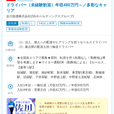
県)、伏屋駅、吉塚駅、伊予三島駅、友部駅、花崎駅、偕楽園駅、
ドライバー（未経験歓迎）年収480万円～／多彩なキャ
守谷駅、ゆめみ野駅、北春日部駅、上星川駅、善行駅、三崎口
駅、内宿駅、柏の葉キャンパス駅、岩瀬駅、古河駅、鶴瀬駅、東
リア
武動物公園駅、上板橋駅、本厚木駅、亀戸水神駅、東千葉駅、高
佐川急便株式会社(SGホールディングスグループ)
田駅(神奈川県)、向ケ丘遊園駅、北山田駅(神奈川県)、西武柳沢
正社員
転勤なし
5名以上採用
職種未経験歓迎
駅、川和町駅、雀宮駅、岡本駅(栃木県)、木更津駅、北松戸駅、武
里駅、栗橋駅、樅山駅、湯河原駅、松戸駅、東富岡駅、新鹿沼
業種未経験歓迎
駅、楡木駅、原木中山駅、東林間駅、東武宇都宮駅、秩父駅、小
竹向原駅、鶴間駅、西大島駅、新浦安駅、本蓮沼駅、相模原駅、
十条駅(東京都)、みどり台駅、東宿郷駅、江曽島駅、笠間駅、下館
（1）法人、個人への配達やヒアリングを担うセールスドライバー
駅、新守谷駅、流山おおたかの森駅、南柏駅、明大前駅、塚原
（2）拠点間の配送を担う輸送ドライバー
仕事内容
駅、瀬谷駅、北茅ケ崎駅、千葉ニュータウン中央駅、柏駅、西小
泉駅、公津の杜駅、八街駅、茂原駅、牛浜駅、藤沢駅、雑色駅、
★全国各エリアで募集★原則、転居を伴う転勤なし！勤務地は希
西立川駅、北八王子駅、三鷹駅、曳舟駅、西葛西駅、逗子駅、宮
望を考慮します★マイカー通勤OK（勤務地による）【セールスド
崎台駅、並木北駅、古淵駅、矢板駅、北真岡駅、伊勢原駅、淵野
勤務地
ライバー】【ルート（輸送）ドライバー】■関東エリア東京、埼
【最寄り駅】
辺駅、中野坂上駅、広電廿日市駅、安芸駅、土佐山田駅、大阪空
玉、神奈川、千葉、栃木、群馬、茨城■東海エリア愛知、三重、岐
稲城駅、潮見駅、南砂町駅、新木場駅、東雲駅(東京都)、整備場
港駅(大阪モノレール)、狛江駅、芳賀台駅、学園前駅(奈良県)、上
阜、静岡■甲信越エリア新潟、長野、山梨■北陸エリア石川、福
駅、沼袋駅、下井草駅、中野坂上駅、中野富士見町駅、石神井公
保原駅、肥後橋駅、下板橋駅、登戸駅、東伏見駅、下総中山駅、
井、富山■関西エリア大阪、兵庫、京都、和歌山、奈良、滋賀■中
園駅、日進駅(埼玉県)、南羽生駅、越谷駅、越谷レイクタウン駅、
南林間駅、志村坂上駅、駅東公園前駅、下高井戸駅、岩原駅、熊
国・四国エリア香川、愛媛、高知、徳島、広島、島根、岡山、山
入社1年目：一般社員（月収33万円）／年収500万円
本庄早稲田駅、和光市駅、番田駅(神奈川県)、久里浜駅、港南台
川駅、逗子・葉山駅、宮前平駅、並木中央駅、西新宿五丁目駅、
口、鳥取■九州エリア福岡、長崎、大分、佐賀、熊本、鹿児島、沖
入社4年目：営業主任（月収41万円）／年収615万円
駅、栢山駅、読売ランド前駅、武蔵新城駅、昭和駅、片岡駅、南
山陽女学園前駅、球場前駅(高知県)、大江橋駅、宇都宮駅東口駅
給与
縄、宮崎■北海道・東北エリア北海道、宮城、福島、山形、岩手、
宇都宮駅、樅山駅、福居駅、藤岡駅、西那須野駅、下今市駅、多
秋田、青森
田羅駅、岩宿駅、上州新屋駅、新前橋駅、渋川駅、駒形駅、細谷
＼ 未経験から需要が絶えないニーズある業界へ ／
駅(群馬県)、千葉ニュータウン中央駅、湖北駅、江見駅、佐倉駅、
営業や接客で「売るだけ」から脱却したい方におすす
新習志野駅、木更津駅、川間駅、江戸川台駅、神立駅、みどりの
め！
駅、野木駅、赤塚駅、下館駅、延方駅、常陸鴻巣駅、日立駅、佐
★上場グループの正社員