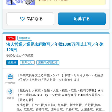
★業界大手のノウハウで効率的な働き方を実現
古木駅、三河安城駅、萩原駅(愛知県)、北岡崎駅、石仏駅、田県神
★目標はチーム制※個人ノルマなし
社前駅、下小田井駅、福地駅、南大高駅、富貴駅、三河田原駅、
★教育や管理職などのキャリアパスあり
向ケ丘駅、三河一宮駅、竹村駅、港区役所駅、新守山駅、尾張星
の宮駅、本郷駅(愛知県)、佐那具駅、朝熊駅、亀山駅(三重県)、霞
気になる
応募する
ケ浦駅、六軒駅(三重県)、尾鷲駅、加佐登駅、江吉良駅、新加納
駅、関口駅、南宿駅、郡上大和駅、恵那駅、高山駅、多治見駅、
古井駅、美江寺駅、河津駅、菊川駅(静岡県)、鷲津駅、大場駅、長
泉なめり駅、藤枝駅、静岡駅、草薙駅(東海道本線)、袋井駅、西焼
締切間近
NEW
津駅、上島駅、須津駅、南吉田駅、糸魚川駅、春日山駅、小針
法人営業／業界未経験可／年収1000万円以上可／年休
駅、中条駅、宮内駅(新潟県)、魚沼丘陵駅、茨目駅、伊那北駅、広
丘駅、岩村田駅、村山駅(長野県)、信濃常盤駅、田中駅、切石駅、
126日
常永駅、春日居町駅、東桂駅、動橋駅、三ツ屋駅、笠師保駅、松
株式会社エイワ産業
任駅、丸岡駅、敦賀駅、清明駅、黒部駅、小杉駅、越中舟橋駅、
正社員
転勤なし
業種未経験歓迎
朝潮橋駅、門真南駅、深江橋駅、河内花園駅、鴻池新田駅、西明
石駅、中埠頭駅、苅藻駅、加太駅(和歌山県)、武庫川団地前駅、紀
伊山田駅、新宮駅、芳養駅、船戸駅、西田原本駅、吉野口駅、郡
【事業成長を支える中核メンバー】解体・リサイクル・不動産ま
山駅(奈良県)、長柄駅、ケーブル八幡宮山上駅、西舞鶴駅、福知山
で手がける当社の「法人営業」をお任せします
市民病院口駅、篠原駅(滋賀県)、多賀大社前駅、三雲駅、栗東駅、
仕事内容
おごと温泉駅、長浜駅、箕浦駅、讃岐塩屋駅、片原町駅(香川県)、
三本松駅(香川県)、北伊予駅、伊予富田駅、平田駅(高知県)、多ノ
【転勤なし／東京・愛知・大阪・福島・広島・福岡で募集】★マ
郷駅、布師田駅、撫養駅、川原石駅、伴中央駅、広島港・宇品
イカー通勤OK ★U・Iターン歓迎 ★直行直帰OK■本社福岡県福岡
勤務地
駅、本郷駅(広島県)、八本松駅、東福山駅、木次駅、遙堪駅、乃木
市博多区東那珂2-1-8■東京支店東京都港区芝1-12-7 芝一丁目ビル
【最寄り駅】
駅、下府駅、八浜駅、金光駅、木見駅、高野駅、厚東駅、長府
4階■中部支店愛知県名古屋市中村区則武1-19-13 KSビル7階■関西
東比恵駅、日の出駅(東京都)、亀島駅、新大阪駅、広野駅(福島
駅、米川駅、山口駅(山口県)、新南陽駅、萩駅、鳥取駅、三本松口
支店大阪府大阪市淀川区西宮原2-2-2 ゆめっせ新大阪4階6号■福島
県)、広島駅、善導寺駅、西牟田駅、浜松町駅、太閤通駅、東三国