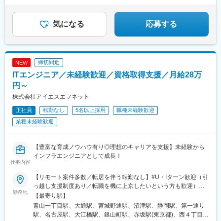
サンエー宮古島シティ 1F
駅、上尾駅、飯能駅、泊駅(三重県)、南が丘駅、甲府駅、帖佐駅、
鹿児島中央駅前駅、羽後本荘駅、亀田駅、伊勢原駅、新綱島駅、
横浜駅、たまプラーザ駅、ゆめが丘駅、京急鶴見駅、鴨居駅、海
気になる
応募する
老名駅(相鉄・小田急)、大船駅、平塚駅、汐入駅、みなとみらい
駅、青葉台駅、センター北駅、北茅ケ崎駅、本厚木駅、相武台前
駅、武蔵溝ノ口駅、京急川崎駅、藤沢駅、静岡駅、浜松駅、舞阪
駅、自動車学校前駅、野町駅、野々市駅(ＩＲいしかわ鉄道線)、宇
締切間近
NEW
野気駅、森本駅、良川駅、小松駅、千葉ニュータウン中央駅、南
ITエンジニア／未経験歓迎／資格取得支援／月給28万
酒々井駅、新津田沼駅、成田駅、京成千葉駅、稲毛海岸駅、幕張
豊砂駅、南船橋駅、船橋駅、柏の葉キャンパス駅、逆井駅、南柏
円～
駅、新浦安駅、地区センター駅、ちはら台駅、木更津駅、宇野辺
株式会社アイエスエフネット
駅、りんくうタウン駅、なんば駅(南海線)、長原駅(大阪府)、高槻
正社員
転勤なし
5名以上採用
職種未経験歓迎
駅、忍ケ丘駅、大日駅、河内天美駅、大阪難波駅、近鉄日本橋
駅、大阪梅田駅(阪急線)、大阪駅、近鉄八尾駅、和泉中央駅、滝尾
業種未経験歓迎
駅、大分駅、長崎駅(長崎県)、大塔駅、大村駅(長崎県)、出雲市
駅、高浜駅(島根県)、松江駅、辰巳駅、虎ノ門ヒルズ駅、国分寺
駅、明治神宮前駅、渋谷駅、飯田橋駅、有楽町駅、京成上野駅、
【豊富な育成ノウハウ有り◎理想のキャリアを支援】未経験から
大森海岸駅、銀座一丁目駅、市場前駅、玉川上水駅、武蔵小山
インフラエンジニアとして成長！
仕事内容
駅、赤羽駅、自由が丘駅、学芸大学駅、立飛駅、大泉学園駅、南
砂町駅、東京テレポート駅、新橋駅、新宿三丁目駅、新宿駅(東京
【リモート案件多数／転居を伴う転勤なし】#U・Iターン歓迎（引
メトロ)、秋葉原駅、大手町駅(東京都)、秋津駅、高幡不動駅、豊
っ越し支援制度あり／転職を機に上京したいという方も歓迎）
田駅、吉祥寺駅、後楽園駅、池袋駅、錦糸町駅、立川北駅、北千
勤務地
【勤務地】北海道・東北エリア：北海道、宮城県首都圏エリア：
【最寄り駅】
住駅、佐野市駅、氏家駅、宇都宮大学陽東キャンパス駅、江曽島
千葉県、埼玉県、東京都、神奈川県東海エリア：静岡県、愛知
青山一丁目駅、大通駅、宮城野通駅、沼津駅、静岡駅、第一通り
駅、石動駅、西鉄久留米駅、大保駅、天拝山駅、東中間駅、唐人
県、岐阜県関西エリア：京都府、大阪府、兵庫県中国・四国エリ
駅、名古屋駅、大江橋駅、銀山町駅、赤坂駅(東京都)、西４丁目
町駅、西鉄福岡駅、竹下駅、福間駅、折尾駅、スペースワールド