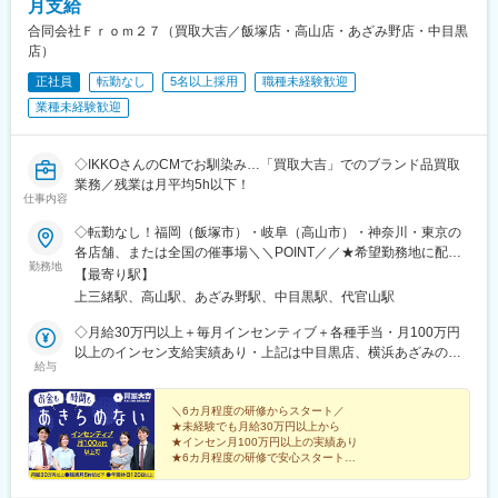
駅、土橋駅(愛知県)、三河安城駅、西尾駅、岡崎駅、牛田駅(愛知
月支給
県)、一ツ木駅、尾張一宮駅、尾張星の宮駅、小牧駅、津島駅、春
合同会社Ｆｒｏｍ２７（買取大吉／飯塚店・高山店・あざみ野店・中目黒
日井駅(中央本線)、東枇杷島駅、石場駅、五条駅(京都市営)、新大
店）
宮駅、貿易センター駅、尼崎駅(東海道本線)、手柄駅、大阪ビジネ
正社員
転勤なし
5名以上採用
職種未経験歓迎
スパーク駅、和歌山市駅、新西大寺町筋駅、徳山駅、阿波富田
駅、高松駅(香川県)、高知駅前駅、福岡空港駅(鉄道)、大分駅、小
業種未経験歓迎
倉駅(福岡県)、慶徳校前駅、上熊谷駅、西千葉駅、幕張駅、成田
駅、大神宮下駅、勝田台駅、本八幡駅(都営線)、みなとみらい駅、
川崎駅、築地駅、小伝馬町駅、御徒町駅、荒川二丁目駅、御茶ノ
◇IKKOさんのCMでお馴染み…「買取大吉」でのブランド品買取
水駅、飯田橋駅、要町駅、豊島園駅(都営線)、王子駅前駅、赤羽
業務／残業は月平均5h以下！
仕事内容
駅、都電雑司ケ谷駅、代官山駅、田町駅(東京都)、御嶽山駅、蒲田
駅、大崎駅、溜池山王駅、立川駅、府中競馬正門前駅、八王子
◇転勤なし！福岡（飯塚市）・岐阜（高山市）・神奈川・東京の
駅、京王多摩センター駅、東福生駅、京成関屋駅、あおば通駅、
各店舗、または全国の催事場＼＼POINT／／★希望勤務地に配属
岩村田駅、東静岡駅、第一通り駅、岩塚駅、志賀本通駅、東別院
勤務地
★U・Iターン歓迎★飯塚・高山はオープニングスタッフ募集★飯
【最寄り駅】
駅、栄町駅(愛知県)、半田駅、名古屋駅、駅前駅、名鉄一宮駅、小
塚店、高山店はマイカー通勤OK★催事担当は直行直帰OK（1）店
上三緒駅、高山駅、あざみ野駅、中目黒駅、代官山駅
牧口駅、西枇杷島駅、膳所駅、三宮・花時計前駅、山陽姫路駅、
舗 ※いずれかにて勤務■買取大吉 スーパー川食 食彩館 飯塚店・
大阪城北詰駅、大雲寺前駅、高松築港駅、高知駅、西辛島町駅、
福岡県飯塚市有安429-1・新飯塚駅より車で11分■買取大吉 高山
◇月給30万円以上＋毎月インセンティブ＋各種手当・月100万円
船橋駅、京成八幡駅、横浜駅、東銀座駅、神田駅(東京都)、上野御
駅前店・岐阜県高山市昭和町1-320 佐古ビル1階・高山駅より徒
以上のインセン支給実績あり・上記は中目黒店、横浜あざみの店
徒町駅、三河島駅、水道橋駅、豊島園駅(西武線)、栄町駅(東京
給与
歩1分■買取大吉 横浜あざみ野店 ・神奈川県横浜市青葉区あざみ
の場合※飯塚店、高山店、催事場勤務の場合は月給27万円以上＋
都)、東池袋四丁目駅、白金高輪駅、五反田駅、赤坂駅(東京都)、
野1-3-3 第2金子ハイツ1F・あざみ野駅より徒歩2分■買取大吉 中
毎月インセンティブ＋各種手当になります。※給与は経験・能力を
立川南駅、府中本町駅、小田急多摩センター駅、牛浜駅、北千住
目黒駅前店東京都目黒区上目黒1-17-8 細田ビル1F・中目黒駅より
考慮の上で決定します。＼豊かな経験をお持ちの方は優遇／◇月
＼6カ月程度の研修からスタート／
駅、五橋駅、古庄駅、新浜松駅、黄金駅(愛知県)、矢場町駅、近鉄
★未経験でも月給30万円以上から
徒歩3分（2）催事 ※直行直帰OK■勤務エリアは全国一都三県を
給35万円以上＋毎月インセンティブ＋各種手当※給与は経験・能
名古屋駅、新川駅(愛知県)、西一宮駅、京阪膳所駅、神戸三宮駅
★インセン月100万円以上の実績あり
中心に、各地のスーパーマーケットや商業施設、ホームセンター
力を考慮の上で決定します。【年収例】年収1200万円／入社3年
★6カ月程度の研修で安心スタート
(阪神)、姫路駅、大阪城公園駅、東中央町駅、高知橋駅、河原町駅
のイベントブースでのお仕事です。
目／インセンティブ月50万円以上年収550万円／入社1年目／イン
★完全週休2日・年間休日120日
(熊本県)
★原則定時退社！残業は月平均5h以下
センティブ月10万円以上／未経験スタート