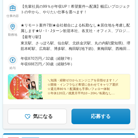
駅、早稲田駅(東京メトロ)、熊野前駅(舎人ライナー)、大塚駅前
【先輩社員の99％が年収UP！希望案件へ配属】幅広いプロジェク
駅、牛田駅(東京都)、本郷三丁目駅、鈴木町駅、栄町駅(東京都)、
トの中から、やりたい仕事を選べます！
小川町駅(東京都)、弁天橋駅、三田駅(東京都)
仕事内容
★リモート案件7割★会社都合による転勤なし★居住地を考慮し配
属します★U・I・Jターン歓迎本社、各支社・オフィス、プロジェ
勤務地
クト先※プロジェクトによりリモートあり（業務に慣れれば、フル
【最寄り駅】
リモート・完全在宅・テレワークの可能性もあり）＜勤務地＞北
東京駅、さっぽろ駅、仙台駅、北鉄金沢駅、丸の内駅(愛知県)、堺
海道、宮城、福島、東京、神奈川、埼玉、千葉、石川、愛知、静
筋本町駅、広島駅、博多駅、梅田駅(地下鉄)、東梅田駅、西梅田
岡、岐阜、三重、京都、大阪、滋賀、奈良、和歌山、兵庫、広
駅、淀屋橋駅、本町駅、南方駅(大阪府)、なんば駅(地下鉄)、西中
島、福岡、熊本【本社】東京都千代田区丸の内二丁目6-1 丸の内
年収870万円／32歳（経験7年）
島南方駅、京橋駅(大阪府)、南森町駅、中之島駅、呉服町駅(福岡
パークビルディング6階【支社・オフィス】北海道支社、東北支
年収688万円／30歳（経験5年）
県)、中洲川端駅、千代県庁口駅、馬出九大病院前駅、祇園駅(福岡
給与
社、北陸支社、中部支社、京都オフィス、関西支社、神戸オフィ
県)、東比恵駅、天神駅、西鉄福岡駅、天神南駅、渡辺通駅、薬院
ス、広島支社、九州支社、北九州オフィス、熊本オフィス※各支社
駅、薬院大通駅、六本松駅、別府駅(福岡県)、西新駅、藤崎駅(福
の住所詳細は、下記「勤務地一覧」をご参照ください※受動喫煙対
＼知識・経験ゼロからエンジニアを目指せます！／
岡県)、香椎駅、西鉄香椎駅、箱崎駅、箱崎九大前駅、箱崎宮前
☆開発・インフラなど希望に合わせてキャリア選択
策あり＜本社・北海道支社ともに拡大移転を実施！＞業績好調に
駅、小倉駅(福岡県)、平和通駅、戸畑駅、九州工大前駅、スペース
☆還元率80％！配属後も手厚いフォロー体制
伴い、組織規模・事業領域ともに拡大を続けている当社。2024年
ワールド駅、黒崎駅、黒崎駅前駅、折尾駅、中村公園駅、大須観
☆年休120日／残業月平均10～20H／転勤なし
6月には本社を「丸の内」へ移転し、さらに2026年4月には北海道
☆中途入社者の99％が年収UP！中途入社者の定着率
音駅、刈谷駅、新豊田駅、三河安城駅、富山駅、福井城址大名町
98％
支社も移転いたしました。今後もさらなる事業拡大を見据えてい
駅、岡山駅、大通駅、仙台駅(地下鉄)、伏見駅(愛知県)、大阪梅田
るため、安心感を持ちながら長期的なキャリア形成を実現できま
駅(阪急線)、北新地駅、大阪梅田駅(阪神線)、なにわ橋駅、大阪難
す。
波駅、鴫野駅、大阪天満宮駅、渡辺橋駅、櫛田神社前駅、桜坂
気になる
応募する
駅、旦過駅、中村日赤駅、上前津駅、豊田市駅、福井駅、岡山駅
前駅、札幌駅、あおば通駅、猿猴橋町駅、中津駅(地下鉄)、大阪
駅、北浜駅(大阪府)、長堀橋駅、なんば駅(南海線)、蒲生四丁目
駅、扇町駅(大阪府)、肥後橋駅、吉塚駅、香椎宮前駅、西黒崎駅、