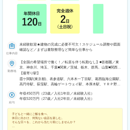
未経験歓迎★建物の完成に必要不可欠！スケジュール調整や図面
確認など／まずは書類整理など簡単な仕事から
仕事内容
【全国の希望場所で働く！／転居を伴う転勤なし】■首都圏／東
京、神奈川、埼玉、千葉■関東／茨城、栃木、群馬、山梨■関西／
勤務地
大阪、兵庫、京都、奈良、和歌山、滋賀■中部／愛知、岐阜、三
【最寄り駅】
重、静岡■北信越／新潟、富山、石川、福井、長野■北海道・東北
霞ケ関駅(東京都)、表参道駅、六本木一丁目駅、葛西臨海公園駅、
／北海道、青森、秋田、岩手、宮城、福島、山形■中四国／鳥取、
高円寺駅、荻窪駅、高輪ゲートウェイ駅、本厚木駅、ＹＲＰ野比
島根、岡山、広島、山口、徳島、香川、愛媛、高知■九州／福岡、
駅、榊原温泉口駅、千歳船橋駅、東青梅駅、市場前駅、狭間駅、
佐賀、長崎、大分、熊本、宮崎、鹿児島、沖縄【事業所住所】■東
年収450万円（23歳／入社1年目／未経験入社）
谷保駅、テレコムセンター駅、飛田給駅、高松駅(東京都)、昭和島
京本社／東京都千代田区2番町3番地5麹町三葉ビル3階■キャリア
年収520万円（27歳／入社2年目／未経験入社）
駅、拝島駅、北赤羽駅、柴崎体育館駅、西馬込駅、内幸町駅、東
給与
開発オフィス／東京都千代田区二番町12-8ロイヤルビルディング1
府中駅、高幡不動駅、一橋学園駅、伊豆北川駅、代々木公園駅、
階■関西支店／大阪府大阪市中央区平野町2丁目4-9 淀屋橋PREX2
京成立石駅、志茂駅、幡ケ谷駅、辰巳駅、浮間舟渡駅、武蔵増戸
子どもと一緒にご飯を食べ、
階■中部支店／愛知県名古屋市中村区名駅3-4-10 アルティメイト
駅、清瀬駅、萩山駅、富士見ケ丘駅、立川南駅、押上駅、日比谷
休日に出かけ、何気ない会話を楽しむ。
名駅1st 4階■東北支店／宮城県仙台市宮城野区榴岡4-5-5 KTビル3
駅、新福井駅、梅島駅、西武球場前駅、荒川車庫前駅、代田橋
そんな日々を、これから当たり前にしませんか？
階■北海道支店／北海道札幌市北区7条西2-20 NCO札幌駅北口2
駅、両国駅、西武柳沢駅、志村坂上駅、氷川台駅、東高円寺駅、