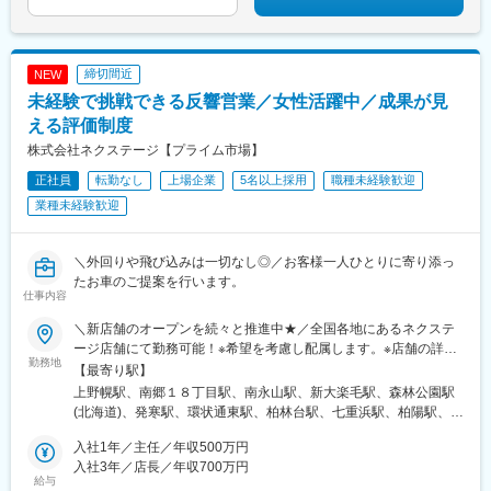
駅、田町駅(東京都)、御徒町駅、東陽町駅、虎ノ門駅、西新宿駅、
市ケ谷駅、半蔵門駅、初台駅、日の出駅(東京都)、浅草駅、大崎
駅、三田駅(東京都)、後楽園駅、高田馬場駅、両国駅、神保町駅、
水道橋駅、九段下駅、荻窪駅、亀戸駅、秋葉原駅、汐留駅、葛西
締切間近
NEW
駅、藤沢駅、川崎駅、新高島駅、新横浜駅、愛甲石田駅、戸塚
未経験で挑戦できる反響営業／女性活躍中／成果が見
駅、湘南台駅、天王町駅、武蔵小杉駅、南橋本駅、桜木町駅、南
林間駅、鶴見駅、新川崎駅、武蔵新城駅、小田原駅、善行駅、天
える評価制度
空橋駅、ＹＲＰ野比駅、新百合ケ丘駅、相原駅、京急新子安駅、
株式会社ネクステージ【プライム市場】
海老名駅(相鉄・小田急)、新杉田駅、鴨居駅、葭川公園駅、海浜幕
正社員
転勤なし
上場企業
5名以上採用
職種未経験歓迎
張駅、船橋駅、柏駅、八千代台駅、八幡宿駅、土気駅、蘇我駅、
木更津駅、千葉みなと駅、新習志野駅、佐倉駅、松戸駅、西船橋
業種未経験歓迎
駅、さいたま新都心駅、川越駅、熊谷駅、浦和駅、狭山市駅、南
越谷駅、川口駅、東所沢駅、和光市駅、朝霞台駅、新越谷駅、久
喜駅、武蔵浦和駅、春日部駅、大阪駅、京橋駅(大阪府)、ＪＲ難波
＼外回りや飛び込みは一切なし◎／お客様一人ひとりに寄り添っ
駅、門真市駅、淀屋橋駅、北浜駅(大阪府)、肥後橋駅、江坂駅、東
たお車のご提案を行います。
仕事内容
三国駅、阿波座駅、南港東駅、中之島駅、四ツ橋駅、西三荘駅、
西中島南方駅、西梅田駅、本町駅、南森町駅、神戸駅(兵庫県)、尼
＼新店舗のオープンを続々と推進中★／全国各地にあるネクステ
崎駅(東海道本線)、御崎公園駅、医療センター駅、西宮駅(ＪＲ
ージ店舗にて勤務可能！※希望を考慮し配属します。※店舗の詳細
線)、明石駅、林崎松江海岸駅、京都駅、西院駅(阪急線)、長岡京
勤務地
については下記＜勤務地一覧＞をご確認ください。★自動車通勤
【最寄り駅】
駅、大宮駅(京都府)、西大路駅、上鳥羽口駅、十条駅(京都府・近
OK（一部除く）★受動喫煙対策あり※下記勤務地補足ネクステー
上野幌駅、南郷１８丁目駅、南永山駅、新大楽毛駅、森林公園駅
鉄線)、向日町駅、淀駅、烏丸御池駅、六番町駅、北岡崎駅、今池
ジ宮古島店／沖縄県宮古島市平良西里1276ネクステージ水戸南店
(北海道)、発寒駅、環状通東駅、柏林台駅、七重浜駅、柏陽駅、運
駅(愛知県)、ナゴヤドーム前矢田駅、高蔵寺駅、柏森駅、知立駅、
／茨城県東茨城郡茨城町長岡矢頭3530SUV LAND名古屋／愛知県
動公園前駅(青森県)、八戸駅、岩手飯岡駅、村崎野駅、石巻あゆみ
大府駅、鶴舞駅、栄駅(愛知県)、金山駅(愛知県)、伏見駅(愛知
名古屋市緑区大高町丸の内36番1
入社1年／主任／年収500万円
野駅、中野栄駅、八乙女駅、黒松駅(宮城県)、新利府駅、船岡駅
県)、豊橋駅、大曽根駅、矢場町駅、藤が丘駅(愛知県)、刈谷駅、
入社3年／店長／年収700万円
(宮城県)、泉中央駅、塚目駅、館腰駅、土崎駅、漆山駅(山形県)、
千種駅、小牧原駅、東刈谷駅、土橋駅(愛知県)、新栄町駅(愛知
給与
鶴岡駅、置賜駅、泉駅(常磐線)、郡山富田駅、伊達駅、研究学園