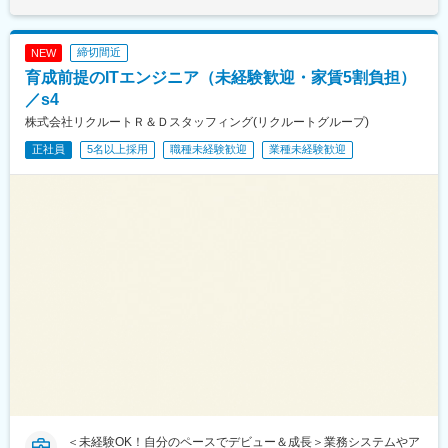
駅、米子駅、根雨駅、出雲市駅、東松江駅(島根県)、三原駅、呉
駅、西高屋駅、広島駅、宮島口駅、可部駅、徳山駅、岩国駅、柳
井駅、周防下郷駅、津和野駅、宇部新川駅、新下関駅、岡山駅、
締切間近
NEW
新山口駅、博多駅、鳥取駅、倉吉駅、大田市駅、浜田駅、三次
育成前提のITエンジニア（未経験歓迎・家賃5割負担）
駅、土橋駅(愛知県)、新神戸駅、新倉敷駅、西条駅(広島県)、清流
新岩国駅、小倉駅(福岡県)、博多南駅、福井駅、東寺駅、高槻駅、
／s4
東向日駅、千里丘駅、玉川駅(大阪府)、中津駅(地下鉄)、川西能勢
株式会社リクルートＲ＆Ｄスタッフィング(リクルートグループ)
口駅、大阪城公園駅、鳳駅、長滝駅、新王寺駅、大和高田駅、大
正社員
5名以上採用
職種未経験歓迎
業種未経験歓迎
開駅、芦屋川駅、山陽姫路駅、田中口駅、神戸駅(兵庫県)、倉敷市
駅、山頂駅(千光寺山)、電鉄出雲市駅、猿猴橋町駅、広電宮島口
駅、河戸帆待川駅、岡山駅前駅、新岩国駅、平和通駅、末広町駅
(富山県)、福井駅(福井県)、野田阪神駅、雲雀丘花屋敷駅、天王寺
駅前駅、信貴山下駅、芦屋駅(阪神線)、西元町駅、西川緑道公園駅
＜未経験OK！自分のペースでデビュー＆成長＞業務システムやア