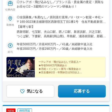
◎テレアポ・飛び込みなし／ブランド品・貴金属の査定・買取を
駅
お任せ◎2～3週間のマンツーマン研修あり！
仕事内容
◎全国募集／転勤なし／原則直行直帰／U・Iターン歓迎＜本社＞
〒160-0023東京都新宿区西新宿五丁目1番1号 住友不動産新宿フ
勤務地
ァーストタワー3階※転居を伴う転勤はありません。■その他勤務
【最寄り駅】
地・都内23区、関東のプロジェクト先やご希望の全国
西新宿駅、七宝駅、犬山口駅、西ノ口駅、新居浜駅、川之江駅、
つくば駅、下妻駅、高島駅(岡山県)、早島駅、浦添前田駅、那覇空
港駅(鉄道)、石鳥谷駅、矢幅駅、脇ノ沢駅、鵜沼宿駅、土岐市駅、
年収5000万円／月収400万円～／41歳／未経験中途入社
くりこま高原駅、長町一丁目駅、宇治駅(奈良線)、久津川駅、山城
年収3500万円／月収290万円～／30歳／未経験中途入社
青谷駅、天ケ瀬駅、有佐駅、吉井駅(群馬県)、前橋大島駅、広駅、
給与
廿日市駅、高瀬駅(香川県)、滝の茶屋駅、あき総合病院前駅、山田
西町駅、具同駅、浜崎駅、朝霞台駅、東岩槻駅、大野原駅、亀山
ーテレアポ・飛び込みなしで高収入ー
駅(三重県)、三瀬谷駅、南鳥海駅、鶴岡駅、赤湯駅、奈古駅、日野
★年収5000万円実績あり
駅(滋賀県)、堅田駅、近江長岡駅、十文字駅、扇田駅、三ツ境駅、
★月給＋インセン＋賞与＋報奨金あり
鴨宮駅、三沢駅(青森県)、板柳駅、磐田駅、美川駅、野々市駅(Ｉ
★完全週休2日・年間休日125日以上
★未経験歓迎・2～3週間のマンツーマン研修
Ｒいしかわ鉄道線)、九重駅、滑河駅、大網駅、北信太駅、寝屋川
★直行直帰OK・残業は月平均10時間以下
公園駅、蛍池駅、津久見駅、松浦駅、石橋駅(長崎県)、上田駅、小
作駅、和泉多摩川駅、井荻駅、阿波山川駅、石井駅(徳島県)、南小
松島駅、ゆいの杜東駅、高久駅、五位堂駅、富雄駅、西加積駅、
気になる
応募する
東野尻駅、ハーモニーホール駅、遠賀川駅、行橋駅、糸島高校前
駅、保原駅、会津若松駅、原ノ町駅、山陽網干駅、三木駅(神戸電
鉄線)、南小樽駅、稲積公園駅、苫小牧駅、和歌山港駅、淀屋橋
駅、大山駅(東京都)、モレラ岐阜駅、千歳駅(北海道)、卸町駅(宮城
締切間近
NEW