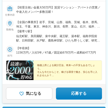
【初受注祝い金最大50万円】賃貸マンション・アパートの営業／
中途入社メンバー多数活躍！
仕事内容
【全国の事業所】岩手、宮城、山形、福島、茨城、栃木、群馬、
埼玉、千葉、東京、神奈川、新潟、長野、富山、石川、福井、岐
勤務地
阜、静岡、愛知、三重、滋賀、京都、大阪、兵庫、奈良、島根、
【最寄り駅】
鳥取、岡山、広島、山口、愛媛、高知、福岡、長崎、熊本、大
仙北町駅、美田園駅、泉中央駅、蔵王駅、湯本駅、福島学院前
分、宮崎、鹿児島、沖縄◎U・Iターン歓迎します◎転居を伴う異
駅、日和田駅、水戸駅、鹿島神宮駅、ひたち野うしく駅、研究学
動がない＜勤務地限定制度＞もあります※最寄りの支店（勤務地）
園駅、守谷駅、雀宮駅、小山駅、竜舞駅、新前橋駅、佐野のわた
はHPより確認できます企業・IR情報ページから「全国支店情報」
【年収例】
し駅、新潟駅、善光寺下駅、平田駅(長野県)、東武宇都宮駅、京成
にてご覧いただけます※受動喫煙対策：屋内全面禁煙
1156万円／入社5年／47歳／固定給679万円＋成果給477万円
成田駅、おゆみ野駅、村上駅(千葉県)、新千葉駅、新鎌ケ谷駅、上
給与
総清川駅、京成西船駅、北小金駅、流山おおたかの森駅、八潮
駅、越谷レイクタウン駅、戸塚安行駅、北春日部駅、浦和美園
物価上昇による家計圧迫。将来への不安もあるでしょ
駅、北朝霞駅、西大宮駅、桶川駅、新河岸駅、所沢駅、若葉駅、
う。
籠原駅、西葛西駅、京成上野駅、谷在家駅、練馬駅、三鷹台駅、
そんな今だからこそ、稼げる環境で働き、安心を手に入
矢野口駅、砂川七番駅、豊田駅、秋川駅、淵野辺駅、京急川崎
れませんか？
駅、津田山駅、三ツ沢上町駅、センター南駅、中田駅(神奈川県)、
◎平均年収819万円
十日市場駅(神奈川県)、善行駅、相模大塚駅、北茅ケ崎駅、平塚
◎5人に1人が年収1000万円以上
駅、本厚木駅、鴨宮駅、とうきょうスカイツリー駅、蒲田駅、新
◎固定月給26万円以上＋業績連動成果給
中野駅、御殿場駅、沼津駅、入山瀬駅、静岡駅、高塚駅、船町
◎年齢や性別、社歴一切関係なし
気になる
応募する
駅、愛環梅坪駅、大門駅(愛知県)、東刈谷駅、はなみずき通駅、徳
重駅、太田川駅、春日井駅(中央本線)、味美駅(東海交通線)、荒畑
駅、名鉄名古屋駅、高畑駅、今伊勢駅、蟹江駅、高山駅、西岐阜