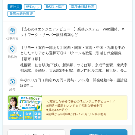
駅、りんくうタウン駅、なんば駅(南海線)、長原駅(大阪府)、高槻
正社員
転勤なし
5名以上採用
職種未経験歓迎
駅、忍ケ丘駅、大日駅、河内天美駅、大阪難波駅、近鉄日本橋
駅、大阪梅田駅(阪急線)、大阪駅、近鉄八尾駅、和泉中央駅、滝尾
業種未経験歓迎
駅、大分駅、長崎駅(長崎県)、大塔駅、大村駅(長崎県)、出雲市
駅、高浜駅(島根県)、松江駅、辰巳駅、虎ノ門ヒルズ駅、国分寺
駅、明治神宮前駅、渋谷駅、飯田橋駅、有楽町駅、京成上野駅、
【安心のITエンジニアデビュー！】業務システム・Web開発、ネ
大森海岸駅、銀座一丁目駅、市場前駅、玉川上水駅、武蔵小山
ットワーク・サーバー設計構築など
仕事内容
駅、赤羽駅、自由が丘駅、学芸大学駅、立飛駅、大泉学園駅、南
砂町駅、東京テレポート駅、新橋駅、新宿三丁目駅、新宿駅(東京
【リモート案件一部あり】関西・関東・東海・中国・九州を中心
メトロ)、秋葉原駅、大手町駅(東京都)、秋津駅、高幡不動駅、豊
としたエリアから選択可◎U・Iターンも歓迎（引越し代全額負担
田駅、吉祥寺駅、後楽園駅、池袋駅、錦糸町駅、立川北駅、北千
勤務地
など制度も完備！）◎プロジェクトにより、一部完全在宅／フル
【最寄り駅】
住駅、佐野市駅、氏家駅、宇都宮大学陽東キャンパス駅、江曽島
リモート業務もあります。■関西エリア（大阪、京都、兵庫、奈
札幌駅、仙台駅(地下鉄)、新潟駅、つくば駅、京成千葉駅、東武宇
駅、石動駅、西鉄久留米駅、大保駅、天拝山駅、東中間駅、唐人
良、和歌山、滋賀）■関東エリア（東京、神奈川、千葉、埼玉、栃
都宮駅、高崎駅、大宮駅(埼玉県)、虎ノ門ヒルズ駅、横浜駅、長野
町駅、西鉄福岡駅、竹下駅、福間駅、折尾駅、スペースワールド
木、つくばなど）■東海エリア（愛知、三重、岐阜、静岡）■中国
駅、静岡駅、浜松駅、名古屋駅、北鉄金沢駅、大阪梅田駅(阪急
駅、大牟田駅、大橋駅(福岡県)、博多駅、戸畑駅、小倉駅(福岡
エリア（広島、岡山、松山など）■九州エリア（福岡、熊本など）
年収600万円（月給35万円＋賞与）／32歳・開発経験3年・設計経
線)、インテック本社前駅、烏丸駅、三宮駅(神戸新交通)、山陽姫
県)、郡山駅(福島県)、伊達駅、別府駅(兵庫県)、西神中央駅、神戸
のプロジェクト先◎転居を伴う転勤は、基本的には本人が希望す
験3年
路駅、岡山駅、八丁堀駅(広島県)、高松駅(香川県)、天神駅、花畑
三宮駅(阪神)、甲子園駅、仁川駅、学園都市駅、ハーバーランド
給与
る場合以外ありません。※受動喫煙防止対策：オフィス内全面禁煙
年収880万円（月給52万円＋賞与）／48歳・開発経験5年・設計
町駅、中埠頭駅、湊川公園駅、西神中央駅、荒本駅、布施駅、妹
駅、道場南口駅、飾磨駅、浦添前田駅、てだこ浦西駅、小禄駅、
PM経験10年
尾駅、水島駅、通津駅、福山駅、岩国駅、可部駅、横川駅(広島
古島駅、おもろまち駅、木曽川駅、栄生駅、栄町駅(愛知県)、名古
＼充実した研修で安心のITエンジニアデビュー！／
県)、東広島駅、山西駅、本町六丁目駅、金川駅、東野駅(京都
屋駅、東海通駅、西高蔵駅、大須観音駅、岡山駅前駅、京都駅、
#基礎～最新トレンドまで多彩な研修制度
府)、東山・おかでんミュージアム駅、衣山駅、山麓駅(皿倉山)、
水道町駅、熊本駅前駅、東飯能駅、南四日市駅、鹿児島中央駅、
#賞与3.5カ月分
堺筋本町駅、鷹野橋駅、堺駅、比治山下駅、広域公園前駅、横川
#前職から年収60万円～120万円UP事例あり
綱島駅、新高島駅、下飯田駅、馬車道駅、海老名駅(相模線)、横須
#エンジニア考案の多角的で明確な評価制度
一丁目駅、錦糸町駅、検見川浜駅、本町駅、津守駅、中野東駅、
賀駅、茅ケ崎駅、溝の口駅、川崎駅、石上駅、新静岡駅、新浜松
#経験を積める上流工程・リモート案件も豊富
中津駅(大阪府・阪急線)、今出川駅、五条駅(京都市営)、桜島駅、
駅、津田沼駅、千葉駅、京成船橋駅、公園駅、茨木駅、なんば駅
六本木駅、伊予大洲駅、福駅、芦原橋駅、桃山駅、野田阪神駅、
(地下鉄)、高槻市駅、日本橋駅(大阪府)、梅田駅(地下鉄)、西梅田