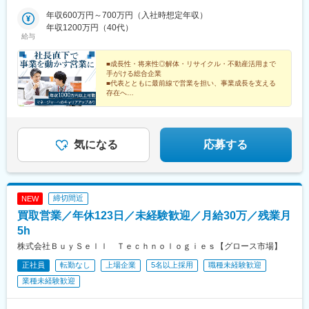
駅、南瀬高駅、五郎丸駅、苅田駅、赤間駅、巻向駅、甘木駅(西鉄
営業所福島県双葉郡広野町大字下浅見川字広長44-3 広野みらいオ
駅、芝公園駅、名古屋駅、家庭裁判所前駅
線)、新飯塚駅、橋本駅(福岡県)、貝塚駅(福岡県)、雑餉隈駅、吉塚
フィス4階■広島営業所広島県広島市東区上大須賀町4-2 香取第一
年収600万円～700万円（入社時想定年収）
駅、西小倉駅、大塔駅、佐伯駅、豊後豊岡駅、鶴崎駅、東中津
ビル402■久留米リサイクルセンター福岡県久留米市善導寺町木塚
年収1200万円（40代）
給与
駅、北友田駅、朝地駅、バルーンさが駅、田代駅、相知駅、肥後
35-5■広川リサイクルセンター福岡県八女郡広川町大字藤田1568-
大津駅、光の森駅、平成駅、人吉駅、三角駅、草道駅、志布志
1※受動喫煙防止対策あり（オフィス禁煙）
駅、姶良駅、米ノ津駅、古島駅、赤嶺駅、てだこ浦西駅、南方駅
■成長性・将来性◎解体・リサイクル・不動産活用まで
手がける総合企業
(宮崎県)、高鍋駅、三股駅、東旭川駅、倶知安駅、岩見沢駅、新富
■代表とともに最前線で営業を担い、事業成長を支える
士駅(北海道)、根室駅、新川駅(北海道)、環状通東駅、南郷１３丁
存在へ
目駅、問寒別駅、東室蘭駅、ほしみ駅、深川駅、長都駅、西帯広
■裁量ある環境で組織づくりにも携われる
駅、滝川駅、南稚内駅、利別駅、沼ノ端駅、八雲駅、鵡川駅、七
■年収1000万円～2000万円で活躍する社員も！
重浜駅、磯分内駅、富良野駅、西北見駅、名寄高校駅、桂台駅、
遠軽駅、木古内駅、くりこま高原駅、荒井駅(宮城県)、福田町駅、
気になる
応募する
泉中央駅、古川駅、東白石駅、泉駅(常磐線)、藤田駅、七日町駅、
泉崎駅、中荒井駅、日立木駅、安達駅、五百川駅、東酒田駅、高
擶駅、置賜駅、山ノ目駅、花巻空港駅(東北本線)、岩手飯岡駅、地
ノ森駅、村崎野駅、横手駅、上飯島駅、扇田駅、羽後四ツ屋駅、
締切間近
NEW
大曲駅(秋田県)、能代駅、西目駅、金谷沢駅、田んぼアート駅、七
戸十和田駅、新青森駅、小中野駅、東陽町駅、東中野駅、神戸駅
買取営業／年休123日／未経験歓迎／月給30万／残業月
(愛知県)、江端駅、南公園駅、大間駅、市民広場駅
5h
株式会社ＢｕｙＳｅｌｌ Ｔｅｃｈｎｏｌｏｇｉｅｓ【グロース市場】
正社員
転勤なし
上場企業
5名以上採用
職種未経験歓迎
業種未経験歓迎