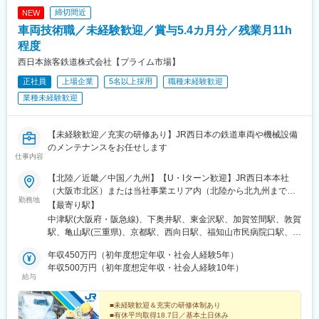
駅、赤堀駅、広貫堂前駅、金沢駅、足羽山公園口駅、高宮駅(滋賀
締切間近
NEW
県)、守山駅、瀬田駅(滋賀県)、伏見駅(京都府)、二条城前駅、福知
車両技術職／未経験歓迎／賞与5.4カ月分／残業月11h
山駅、高槻市駅、門真南駅、中百舌鳥駅、久米田駅、大阪上本町
駅、阿波座駅、少路駅、茨木駅、西中島南方駅、二階堂駅、尼ケ
程度
辻駅、中山寺駅、西宮北口駅、岡場駅、大久保駅(兵庫県)、加古川
西日本旅客鉄道株式会社【プライム市場】
駅、手柄駅、鳥取駅、東山公園駅(鳥取県)、出雲市駅、東岡山駅、
正社員
上場企業
5名以上採用
職種未経験歓迎
備前西市駅、西富井駅、新倉敷駅、東福山駅、西条駅(広島県)、広
島駅、三滝駅、新南陽駅、土居田駅、高知駅、新下関駅、下曽根
業種未経験歓迎
駅、本城駅、肥前旭駅、竹下駅、新宮中央駅、下山門駅、現川
駅、三里木駅、西熊本駅、賀来駅、南宮崎駅、市立病院前駅(鹿児
島県)、てだこ浦西駅、古島駅、卸町駅、権堂駅、成田駅、西登戸
【未経験歓迎／充実の研修あり】JR西日本の鉄道車両や機械設備
駅、初富駅、西船橋駅、朝霞台駅、上野駅、桜台駅(東京都)、京王
のメンテナンスをお任せします
仕事内容
よみうりランド駅、泉体育館駅、南平駅、川崎駅、押上駅、京急
蒲田駅、梅坪駅、近鉄名古屋駅、南荒子駅、中川原駅、商工会議
【北陸／近畿／中国／九州】【U・Iターン歓迎】JR西日本本社
所前駅、烏丸御池駅、なかもず駅、谷町九丁目駅、西大橋駅、南
（大阪市北区）または当社事業エリア内（北陸から北九州まで）
方駅(大阪府)、中山観音駅、阪神国道駅、的場町駅、横川駅(広島
勤務地
の各支社※可能な限り希望に沿う配属をいたします【北陸エリア】
【最寄り駅】
県)、神田駅(鹿児島県)、おもろまち駅、千葉みなと駅、東中山
富山県（富山市）石川県（金沢市、白山市）福井県（敦賀市）
中津駅(大阪府・阪急線)、下奥井駅、東金沢駅、加賀笠間駅、敦賀
駅、上野御徒町駅、本所吾妻橋駅、名古屋駅、福井城址大名町
【近畿エリア】京都府（京都市、向日市、福知山市）大阪府（大
駅、亀山駅(三重県)、京都駅、西向日駅、福知山市民病院口駅、森
駅、丸太町駅(京都市営)、鶴橋駅、本町駅、新大阪駅、西宮駅(Ｊ
阪市、吹田市、泉佐野市）兵庫県（明石市、豊岡市、揖保郡）奈
ノ宮駅、天王寺駅、西中島南方駅、大阪駅、京橋駅(大阪府)、富木
Ｒ線)、猿猴橋町駅、横川駅、中洲通駅
良県（奈良市）三重県（亀山市）和歌山県（和歌山市、田辺市）
年収450万円（初年度想定年収・社会人経験5年）
駅、吹田駅(東海道本線)、高槻市駅、高井田中央駅、日根野駅、林
【中国エリア】鳥取県（鳥取市、米子市）島根県（出雲市）岡山
年収500万円（初年度想定年収・社会人経験10年）
崎松江海岸駅、豊岡駅(兵庫県)、姫路駅、太市駅、網干駅、厄神
給与
県（岡山市）広島県（広島市）山口県（山口市、下関市）【九州
駅、平城山駅、新王寺駅、紀伊中ノ島駅、紀伊田辺駅、湖山駅、
エリア】福岡県（那珂川市)＜本社＞〒530-8341大阪府大阪市北
富士見町駅(鳥取県)、米子駅、浜田駅、出雲神西駅、大安寺駅、北
区芝田2-4-24（各線「大阪」駅より徒歩7分）※受動喫煙対策：敷
■未経験歓迎＆充実の研修体制あり
長瀬駅、岡山駅、矢賀駅、天神川駅、新山口駅、幡生駅、下関
■有休平均取得18.7日／基本土日休み