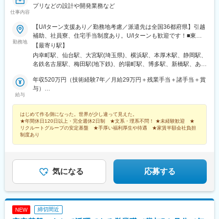
プリなどの設計や開発業務など
仕事内容
【U/Iターン支援あり／勤務地考慮／派遣先は全国36都府県】引越
補助、社員寮、住宅手当制度あり。U/Iターンも歓迎です！■東北
勤務地
エリア／青森・岩手・宮城・秋田・山形・福島 ■関東エリア／東
【最寄り駅】
京・埼玉・神奈川・千葉・茨城・栃木・群馬 ■北信越エリア／長
内幸町駅、仙台駅、大宮駅(埼玉県)、横浜駅、本厚木駅、静岡駅、
野・山梨・福井 ■東海エリア／静岡・愛知・三重・岐阜 ■関西エリ
名鉄名古屋駅、梅田駅(地下鉄)、的場町駅、博多駅、新橋駅、あお
ア／大阪・京都・奈良・兵庫・滋賀 ■中国・四国エリア／広島・
ば通駅、神奈川駅、新静岡駅、近鉄名古屋駅、大阪梅田駅(阪神
岡山・山口・香川 ■九州エリア／福岡・長崎・熊本・佐賀・大
年収520万円（技術経験7年／月給29万円＋残業手当＋諸手当＋賞
線)、稲荷町駅(広島県)、虎ノ門駅、仙台駅(地下鉄)、反町駅、日吉
分・宮崎・鹿児島 ※転勤の可能性あり※受動喫煙対策：原則あり
与）
町駅、名古屋駅、大阪梅田駅(阪急線)、猿猴橋町駅
給与
（勤務先に従う）
年収420万円（技術経験3年／月給24万円＋残業手当＋諸手当＋賞
与）
はじめて作る側になった。世界が少し違って見えた。
★年間休日120日以上・完全週休2日制 ★文系・理系不問！ ★未経験歓迎 ★
リクルートグループの安定基盤 ★手厚い福利厚生や待遇 ★家賃半額会社負担
制度あり
気になる
応募する
締切間近
NEW