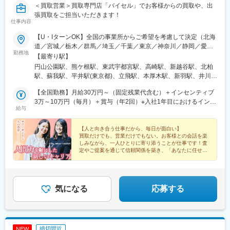
＜買取営業＞買取専門店「バイセル」でお客様からの買取や、出
張買取をご担当いただきます！
仕事内容
【U・IターンOK】全国の事業所からご希望を考慮して決定（北海
道／宮城／栃木／群馬／埼玉／千葉／東京／神奈川／静岡／愛知
勤務地
／石川／大阪／兵庫／香川／愛媛／福岡）★ひとり1台社用車を貸
【最寄り駅】
与！お客様先へ自宅から直行OK！★転勤のないエリア限定勤務も
円山公園駅、熊ケ根駅、東武宇都宮駅、高崎駅、新越谷駅、北柏
選べます※勤務地によって、評価制度・条件などの変更はありませ
駅、蘇我駅、平井駅(東京都)、立飛駅、本厚木駅、新羽駅、井川
ん※受動喫煙対策：あり（屋内原則禁煙／屋外に喫煙可能なエリア
駅、浄心駅、野町駅、今里駅(地下鉄)、住ノ江駅、手柄駅、栗林公
あり）
【全国勤務】月給30万円～（固定残業代含む）＋インセンティブ
園北口駅、新居浜駅、貝塚駅(福岡県)、御井駅、新深江駅、安立町
3万～10万円（毎月）＋賞与（年2回）※入社1年目におけるインセ
駅、細井川駅
給与
ンの月額平均支給額は3万～10万円です※固定残業代は時間外労働
の有無に関わらず、固定残業手当5万5000円以上（30時間分／
月）を支給。超過分は別途支給いたします【エリア限定勤務】月
【人と向き合う仕事だから、毎日が面白い】
買取だけでも、営業だけでもない。お客様との会話を楽
給27万円～（固定残業代含む）＋インセンティブ3万～10万円
しみながら、一人ひとりに寄り添うことが仕事です！査
（毎月）＋賞与（年2回）※入社1年目におけるインセンの月額平
定やご提案を通じて信頼関係を築き、「あなたに任せて
均支給額は3万～10万円です※固定残業代は時間外労働の有無に関
よかった」の言葉をいただけるのが、この仕事です。
わらず、固定残業手当5万円以上（30時間分／月）を支給。超過
分は別途支給いたします＜年収例＞年収1000万円／入社3年／28
歳（月給42万円＋毎月のインセンティブ＋賞与）月給：42万円
気になる
応募する
×12カ月＝504万円インセン：412万円賞与：42万円×2カ月＝84
万円＼ POINT！／★成果は目に見える形で還元！毎月のインセン
ティブ＋年2回の賞与（プロセス評価）2つの軸で社員の頑張りが
きちんと還元される仕組みがあり、納得感のある給与体系！
締切間近
NEW