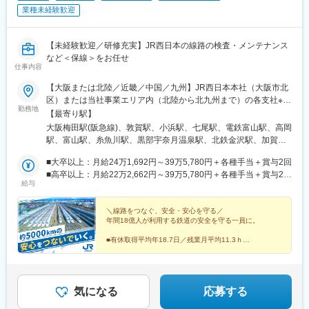
業種未経験歓迎
【未経験歓迎／研修充実】JR西日本の線路の検査・メンテナンス
など＜保線＞をお任せ
仕事内容
【大阪または北陸／近畿／中国／九州】JR西日本本社（大阪市北
区）または当社事業エリア内（北陸から北九州まで）の各支社※可
勤務地
能な限り希望に沿って配属します※I・Uターン歓迎※受動喫煙対
【最寄り駅】
策：敷地内喫煙可能場所あり■北陸新潟県（糸魚川）富山県（富
大阪梅田駅(阪急線)、敦賀駅、小浜駅、七尾駅、電鉄富山駅、高岡
山、高岡）石川県（金沢、七尾、羽咋、白山、加賀）福井県（福
駅、富山駅、糸魚川駅、黒部宇奈月温泉駅、北鉄金沢駅、加賀笠
井、敦賀、小浜）■近畿三重県（伊賀）滋賀県（大津、草津）京都
間駅、加賀温泉駅、足羽山公園口駅、越前たけふ駅、金沢駅、草
府（京都、福知山）大阪府（大阪、高槻、堺）兵庫県（神戸、明
■大卒以上：月給24万1,692円～39万5,780円＋各種手当＋賞与2回
津駅(滋賀県)、米原駅、近江八幡駅、貴生川駅、堅田駅、近江今津
石、姫路、加古川、豊岡、神崎郡神河町、丹波篠山）奈良県（奈
■高卒以上：月給22万2,662円～39万5,780円＋各種手当＋賞与2回
駅、近江塩津駅、京都駅、東野駅(京都府)、新田駅(京都府)、亀岡
給与
良、北葛城郡）和歌山県（和歌山、田辺）■中国岡山県（岡山、和
※上記は2026年度新卒支払額(京阪神地区)です。勤務地・学歴で異
駅、高槻市駅、向日町駅、摂津市駅、野田駅(大阪環状線)、中津駅
気郡和気町、笠岡、新見、総社、倉敷、津山）鳥取県（米子、鳥
なります※京阪神地区以外の勤務地の場合は、月給（大卒以上）
(大阪府・阪急線)、西中島南方駅、尼崎駅(東海道本線)、川西池田
取）島根県（松江、浜田、出雲）広島県（広島、福山、三原）山
23万706円以上、月給（高卒以上）21万2,541円以上となります※
＼線路をつなぐ、安全・安心を守る／
駅、天王寺駅、森ノ宮駅、京橋駅(大阪府)、四天王寺前夕陽ケ丘
年間18億人が利用する鉄道の安全を守る一員に。
口県（山口、周南、下関）■九州福岡県（福岡)
上記基本給と別途、諸手当として扶養・職務・時間外・通勤手当
駅、富木駅、日根野駅、王寺駅、木津駅(京都府)、津田駅、伊賀上
等を支給します……入社時年収例……大卒、月15時間相当の時間
野駅、高田駅(奈良県)、兵庫駅、芦屋駅(東海道本線)、西明石駅、
■有休取得平均年18.7日／残業月平均11.3ｈ
外労働手当、賞与5.3ヵ月分（2025年度）を含む・社会人経験 5
■文系・理系問わず他業界出身者も多数活躍
姫路駅、加古川駅、西脇市駅、相生駅(兵庫県)、太市駅、和歌山
■過去最大規模の正社員募集
年：入社時年収 450万円程度～・社会人経験 10年：入社時年収
駅、箕島駅、紀伊駅、粉河駅、御坊駅、紀伊田辺駅、古座駅、福
※2026年10月入社予定
500万円程度～・社会人経験 15年：入社時年収 540万円程度～・
知山駅、綾部駅、篠山口駅、豊岡駅(兵庫県)、寺前駅、大阪阿部野
社会人経験 20年：入社時年収 590万円程度～・社会人経験 25
橋駅、ハーバーランド駅、瀬戸駅、和気駅、備前三門駅、津山
気になる
応募する
年：入社時年収 600万円程度～
駅、茶屋町駅、倉敷駅、総社駅、新見駅、福山駅、笠岡駅、尾道