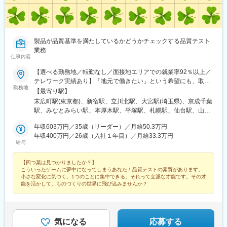
製品が品質基準を満たしているかどうかチェックする品質テスト
業務
仕事内容
【選べる勤務地／転勤なし／面接地エリアでの就業率92％以上／
テレワーク実績あり】「地元で働きたい」という希望にも、取引
勤務地
事業所数約7,000件&プロジェクト数80,000件の中から検討しま
【最寄り駅】
す。⇒勤務地は北海道・東北・北陸・関東・東海・関西・中国・
末広町駅(東京都)、新宿駅、立川北駅、大宮駅(埼玉県)、京成千葉
四国・九州の各都道府県のプロジェクト先※U・Iターン歓迎※面接
駅、みなとみらい駅、本厚木駅、平塚駅、札幌駅、仙台駅、山形
地エリアでの就業率は92％以上※自動車通勤OK（エリア・プロジ
駅、東武宇都宮駅、高崎駅、水戸駅、つくば駅、松本駅、静岡
ェクトによって変動）※地域/住宅手当、単身赴任手当などサポー
年収603万円／35歳（リーダー）／月給50.3万円
駅、沼津駅、浜松駅、豊田市駅、近鉄名古屋駅、東岡崎駅、あす
トも万全です※最終的な就業先は、希望・スキル・経験を考慮し決
年収400万円／26歳（入社１年目）／月給33.3万円
なろう四日市駅、岐阜駅、富山駅、北鉄金沢駅、草津駅(滋賀県)、
給与
定します【勤務先企業例】◎自動車・自動車部品トヨタ自動車／
烏丸駅、梅田駅(地下鉄)、三ノ宮駅、和歌山市駅、姫路駅、岡山駅
日産自動車／本田技研工業／デンソー／アイシン◎情報端末・家
前駅、紙屋町西駅、新山口駅、薬院駅、平和通駅、めがね橋駅、
【四つ葉は見つかりましたか？】
電日立製作所／東芝／三菱電機／パナソニック／富士通◎航空・
水道町駅、郡山駅(福島県)、甲府駅、盛岡駅、大街道駅、新潟駅、
こういったゲームに夢中になってしまうあなた！品質テストの素質があります。
宇宙IHI／三菱重工業／川崎重工業受動喫煙対策：敷地内原則禁煙
天文館通駅、東京駅、神田駅(東京都)、三鷹駅、赤坂駅(東京都)、
小さな変化に気づく、1つのことに集中できる。それって立派な才能です。その才
（就業先によっては喫煙所有）
東池袋駅、茅場町駅、六本木駅、東新宿駅、池袋駅、日本橋駅(東
能を活かして、ものづくりの世界に飛び込みませんか？
京都)、錦糸町駅、目黒駅、渋谷駅、品川駅、神谷町駅、大塚駅(東
京都)、上野駅、新宿三丁目駅、大手町駅(東京都)、中野駅(東京
都)、八丁堀駅(東京都)、有楽町駅、蒲田駅、中野坂上駅、東京テ
レポート駅、豊洲駅、御茶ノ水駅、五反田駅、飯田橋駅、恵比寿
気になる
応募する