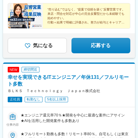
県)、日進駅(愛知県)、二川駅、丸の内駅(愛知県)、春日井駅(中央
駅、石岡駅、常陸多賀駅、岡本駅(栃木県)、小山駅、西那須野駅、
本線)、東名古屋港駅、三河豊田駅、国府宮駅、国際センター駅、
“売り込む”ではなく、“提案で信頼を築く”反響営業です。
新伊勢崎駅、西小泉駅、北戸田駅、与野本町駅、幸手駅、吹上駅
小牧口駅、常滑駅、岩倉駅(愛知県)、三郷駅(愛知県)、三河安城
来店・問合せ対応が中心の完全反響型だから未経験でも
(埼玉県)、北上尾駅、新座駅、草加駅、動物公園駅、習志野駅、柏
駅、稲沢駅、安城駅、共和駅、藤川駅、乙川駅、新金谷駅、三島
始めやすい。
駅、柏たなか駅、幕張駅、公津の杜駅、木更津駅、南町田グラン
行動＋結果で明確に評価され、努力が給与とキャリアに
駅、掛川駅、新富士駅(静岡県)、藤枝駅、博多駅、小倉駅(福岡
直結。
ベリーパーク駅、青砥駅、小平駅、中神駅、上野毛駅、千川駅、
県)、天神駅、呉服町駅(福岡県)、赤坂駅(福岡県)、天神南駅、渡辺
20～30代女性活躍中！ライフイベント後も営業を続け
北八王子駅、志村三丁目駅、京急蒲田駅、東陽町駅、北久里浜
通駅、熊本駅、スタジアムシティサウス駅、いわき駅、金沢駅、
られる環境です。
駅、善行駅、鴨居駅、入谷駅(神奈川県)、鴨宮駅、淵野辺駅、矢向
長野駅、福井駅、岡山駅、松山市駅、福山駅、広島駅、横川駅(広
駅、倉見駅、港南台駅、湘南深沢駅、矢部駅、センター南駅、寒
気になる
応募する
島県)、中電前駅、呉駅、勝田駅、日立駅、大甕駅、常陸多賀駅、
川駅、洋光台駅、鷺沼駅、平塚駅、北長岡駅、東新潟駅、寺尾
佐和駅、研究学園駅、宇都宮駅、小山駅、太田駅(群馬県)、中央前
駅、高岡やぶなみ駅、東新庄駅、朝菜町駅、野々市駅(ＩＲいしか
橋駅、新前橋駅、苫小牧駅、さっぽろ駅、青森駅、秋田駅、長岡
わ鉄道線)、春江駅、越前新保駅、竜王駅、北松本駅、川中島駅、
駅、近鉄四日市駅、大和西大寺駅、鳥取駅、松江駅、下関駅、徳
岐南駅、細畑駅、土岐市駅、美濃川合駅、豊春駅、焼津駅、東静
島駅、高松駅(香川県)、高知駅、佐賀駅、大分駅、宮崎駅、鹿児島
締切間近
NEW
岡駅、高塚駅、天竜川駅、積志駅、ジヤトコ前駅、新浜松駅、中
中央駅、彦根駅、新宿西口駅、立川駅、千葉駅、あおば通駅、西
幸せを実現できるITエンジニア／年休131／フルリモー
島駅(愛知県)、喜多山駅(愛知県)、牛山駅、三河鹿島駅、稲沢駅、
松本駅、新静岡駅、第一通り駅、新豊田駅、名古屋駅、名鉄岐阜
妙興寺駅、北岡崎駅、美合駅、豊明駅、江南駅(愛知県)、神領駅、
ト多数
駅、四条駅(京都市営)、大阪梅田駅(阪神線)、神戸三宮駅(阪神)、
高蔵寺駅、西尾駅、鳴海駅、塩釜口駅、石浜駅、日進駅(愛知県)、
山陽姫路駅、紙屋町東駅、薬院大通駅、浜町アーケード駅、通町
ＢＬＫＳ Ｔｅｃｈｎｏｌｏｇｙ Ｊａｐａｎ株式会社
伊奈駅、越戸駅、荒子川公園駅、杁ケ池公園駅、矢場町駅、植田
筋駅、県庁前駅(愛媛県)、高見馬場駅、小川町駅(東京都)、赤坂見
正社員
転勤なし
5名以上採用
駅(名古屋市営)、男川駅、上社駅、伊勢朝日駅、小古曽駅、六軒駅
附駅、向原駅(東京都)、人形町駅、新大久保駅、京橋駅(東京都)、
(三重県)、千里駅(三重県)、鼓ケ浦駅、南草津駅、五箇荘駅、彦根
泉岳寺駅、虎ノ門ヒルズ駅、巣鴨新田駅、新御徒町駅、新宿駅(東
駅、ケーブル八幡宮山上駅、伏見駅(京都府)、新金岡駅、箕面船場
京メトロ)、竹橋駅、宝町駅(東京都)、銀座一丁目駅、中野新橋
★エンジニア還元率70％★開発を中心に最適な案件にアサイン
阪大前駅、神明町駅、南茨木駅(大阪モノレール)、新石切駅、久米
駅、台場駅、新御茶ノ水駅、内幸町駅、都庁前駅、四ツ谷駅、麹
★AIを活用した開発案件も多数あり
田駅、香里園駅、萩原天神駅、寝屋川市駅、摂津駅、土師ノ里
町駅、浅草駅(ＴＸ)、大崎広小路駅、面影橋駅、両国駅(都営線)、
仕事内容
駅、箕面萱野駅、宮之阪駅、西新町駅、道場南口駅、土山駅、出
新橋駅、柳小路駅、八丁畷駅、星川駅、馬車道駅、国道駅、鹿島
屋敷駅、西飾磨駅、新ノ口駅、新大宮駅、紀三井寺駅、紀伊駅、
★フルリモート勤務も多数！リモート率80％。自宅もしくは東京
田駅、緑町駅、高島町駅、海老名駅(相模線)、千葉中央駅、京成西