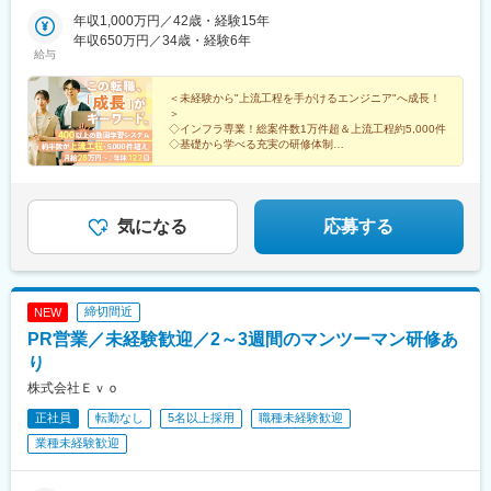
ア：広島県、島根県、山口県【東京本社】東京都港区赤坂7-1-16
駅、仙台駅、新静岡駅、遠州病院駅、近鉄名古屋駅、淀屋橋駅、
駅、大牟田駅、大橋駅(福岡県)、博多駅、戸畑駅、小倉駅(福岡
オーク赤坂ビル★案件の待機期間中も給与変動なし★キャリアア
年収1,000万円／42歳・経験15年
胡町駅、赤坂見附駅、さっぽろ駅、仙台駅(地下鉄)、新浜松駅、名
県)、郡山駅(福島県)、伊達駅、別府駅(兵庫県)、西神中央駅、神戸
ップのための案件アサイン※受動喫煙対策は各勤務地に準ずる
年収650万円／34歳・経験6年
鉄名古屋駅、北新地駅、稲荷町駅(広島県)
三宮駅(阪神)、甲子園駅、仁川駅、学園都市駅、ハーバーランド
給与
駅、道場南口駅、飾磨駅、浦添前田駅、てだこ浦西駅、小禄駅、
古島駅、おもろまち駅、木曽川駅、栄生駅、栄町駅(愛知県)、名古
＜未経験から"上流工程を手がけるエンジニア"へ成長！
屋駅、東海通駅、西高蔵駅、大須観音駅、岡山駅前駅、京都駅、
＞
水道町駅、熊本駅前駅、東飯能駅、南四日市駅、鹿児島中央駅、
◇インフラ専業！総案件数1万件超＆上流工程約5,000件
◇基礎から学べる充実の研修体制
綱島駅、新高島駅、下飯田駅、馬車道駅、海老名駅(相模線)、横須
◇研修参加や学習実績が昇給に直結
賀駅、茅ケ崎駅、溝の口駅、川崎駅、石上駅、新静岡駅、新浜松
◇プラチナくるみん認定！育休取得率 女性100％・男性
駅、津田沼駅、千葉駅、京成船橋駅、公園駅、茨木駅、なんば駅
91.1％
(地下鉄)、高槻市駅、日本橋駅(大阪府)、梅田駅(地下鉄)、西梅田
気になる
応募する
駅、長崎駅前駅、虎ノ門駅、原宿駅、神泉駅、牛込神楽坂駅、銀
座駅、上野駅、大森駅(東京都)、桜街道駅、西小山駅、赤羽岩淵
駅、九品仏駅、高松駅(東京都)、台場駅、汐留駅、新宿御苑前駅、
新宿西口駅、岩本町駅、東京駅、新秋津駅、程久保駅、春日駅(東
京都)、住吉駅(東京都)、立川駅、陽東３丁目駅、朝倉街道駅、通
締切間近
NEW
谷駅、天神駅、祇園駅(福岡県)、平和通駅、三宮・花時計前駅、久
PR営業／未経験歓迎／2～3週間のマンツーマン研修あ
寿川駅、神戸駅(兵庫県)、赤嶺駅、名鉄名古屋駅、矢場町駅、西川
り
緑道公園駅、九条駅(京都府)、熊本城・市役所前駅、二本木口駅、
追分駅(三重県)、都通駅、高島町駅、高津駅(神奈川県)、日吉町
株式会社Ｅｖｏ
駅、第一通り駅、京成津田沼駅、栄町駅(千葉県)、東海神駅、井野
正社員
転勤なし
5名以上採用
職種未経験歓迎
駅(千葉県)、大阪梅田駅(阪神線)、五島町駅、神谷町駅、表参道
業種未経験歓迎
駅、上野御徒町駅、奥沢駅、泉体育館駅、東京国際クルーズター
ミナル駅、内幸町駅、西武新宿駅、淡路町駅、二重橋前駅、水道
橋駅、立川南駅、天神南駅、旦過駅、三宮駅(神戸新交通)、西元町