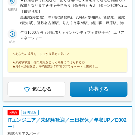
配属となります★住宅手当あり（条件有）★U・Iターン歓迎＼26
勤務地
年下期オープン！／イオンモール伊達店（福島県）西武飯能ぺぺ
【最寄り駅】
店（埼玉県） ＼積極募集中店舗／新宿東口店、有楽町マルイ店、
黒田駅(愛知県)、赤池駅(愛知県)、八幡駅(愛知県)、亀島駅、栄駅
渋谷ロフト店 他東京都内37店舗名古屋ゲートウォーク店、イオ
(愛知県)、近鉄名古屋駅、りんくう常滑駅、緒川駅、芦原駅、港区
ンモール熱田店 他愛知県内17店舗ルクア大阪店、心斎橋店、な
役所駅、星ケ丘駅(愛知県)、鶴舞駅、久屋大通駅、熱田駅、名電山
んばCITY店 他大阪府内15店舗＼エリアマネージャーが語る各エ
年収1600万円（月収70万＋インセンティブ＋資格手当） エリア
中駅、上前津駅、ひたち野うしく駅、水戸駅、東海駅、岡山駅、
リアの魅力／★20代の若いスタッフが中心で、年齢が近いため和
マネージャー
球場前駅(岡山県)、新加納駅、美濃青柳駅、土岐市駅、モレラ岐阜
給与
やかで活気のある雰囲気！仕事はもちろん、プライベートでも交
年収786万円（月収64万＋資格手当）スーパーバイザー／29歳／
駅、せきてらす前駅、宮崎駅、東寺駅、西院駅(阪急線)、通町筋
流が盛んです！ （関東エリア）＜募集店舗一覧＞■東北秋田、福
社歴5年
駅、荒尾駅(熊本県)、健軍町駅、熊本駅、肥後大津駅、海浦駅、群
＼あなたの成長を、しっかり見える化！／
島■関東東京、神奈川、千葉、埼玉、茨城、栃木■中部静岡、愛
馬総社駅、佐賀駅、虹ノ松原駅、浦和駅、さいたま新都心駅、大
知、岐阜、三重■北陸石川、富山、新潟■関西大阪、兵庫■中国・
宮駅(埼玉県)、浦和美園駅、南浦和駅、藤の牛島駅、小手指駅、所
★未経験歓迎！専門知識をじっくり身につけられる◎
四国岡山、島根■九州福岡、宮崎、長崎、佐賀、熊本、大分、鹿児
沢駅、志木駅、ふかや花園駅、西川口駅、越谷レイクタウン駅、
★月9～10日休み、平均残業月7時間でプライベートも充実！
島、沖縄サンエー宮古島シティ ／沖縄県宮古島市平良下里2511-1
★本部ポジション、店長候補や店長への早期キャリアアップも可能！
北戸田駅、戸田公園駅、新三郷駅、朝霞駅、武蔵藤沢駅、鶴瀬
サンエー宮古島シティ 1F
駅、上尾駅、飯能駅、泊駅(三重県)、南が丘駅、甲府駅、帖佐駅、
鹿児島中央駅前駅、羽後本荘駅、亀田駅、伊勢原駅、新綱島駅、
横浜駅、たまプラーザ駅、ゆめが丘駅、京急鶴見駅、鴨居駅、海
気になる
応募する
老名駅(相鉄・小田急)、大船駅、平塚駅、汐入駅、みなとみらい
駅、青葉台駅、センター北駅、北茅ケ崎駅、本厚木駅、相武台前
駅、武蔵溝ノ口駅、京急川崎駅、藤沢駅、静岡駅、浜松駅、舞阪
駅、自動車学校前駅、野町駅、野々市駅(ＩＲいしかわ鉄道線)、宇
締切間近
NEW
野気駅、森本駅、良川駅、小松駅、千葉ニュータウン中央駅、南
ITエンジニア／未経験歓迎／土日祝休／年収UP／E002
酒々井駅、新津田沼駅、成田駅、京成千葉駅、稲毛海岸駅、幕張
豊砂駅、南船橋駅、船橋駅、柏の葉キャンパス駅、逆井駅、南柏
ーI
駅、新浦安駅、地区センター駅、ちはら台駅、木更津駅、宇野辺
株式会社アスパーク