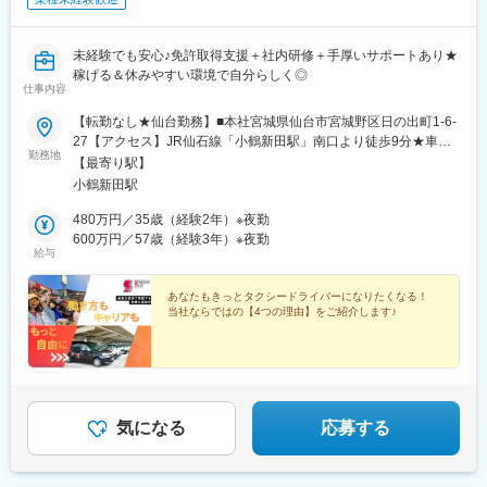
未経験でも安心♪免許取得支援＋社内研修＋手厚いサポートあり★
稼げる＆休みやすい環境で自分らしく◎
仕事内容
【転勤なし★仙台勤務】■本社宮城県仙台市宮城野区日の出町1-6-
27【アクセス】JR仙石線「小鶴新田駅」南口より徒歩9分★車通
勤務地
勤OK！駐車場も完備♪
【最寄り駅】
小鶴新田駅
480万円／35歳（経験2年）※夜勤
600万円／57歳（経験3年）※夜勤
給与
あなたもきっとタクシードライバーになりたくなる！
当社ならではの【4つの理由】をご紹介します♪
気になる
応募する