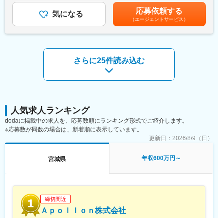
・ネットワーク機器の更改、保守対応など
・上水道（ライフライン）特化×自治体案件中心で安定性が高い
無＞有＜残業手当＞有＜給与補足＞※給与詳細はスキル等を考慮の
応募依頼する
気になる
・元請中心のため「現場を任される施工管理」として働ける
うえ決定します。■昇給：年1回■賞与：年2回■年収例：年収700万
（エージェントサービス）
※数百万～数千万単位のプロジェクトなど、大規模案件も増えてお
・残業月5時間程度（専門工事中心で業務量が増えにくい構造）
円／中途入社／入社1年目／30代後半年収1000万円／中途入社／
ります。
・東北エリア限定で日帰り中心、長期出張ほぼなし
入社10年目／30代後半賃金はあくまでも目安の金額であり、選考
※上流工程から下流工程まで携わることが可能です。
を通じて上下する可能性があります。月給(月額)は固定手当を含め
※現地作業で、九州全域、沖縄、中国・四国地方への出張が発生い
変更の範囲：会社の定める業務
た表記です。
たします。
さらに25件読み込む
■ポイント： ～ 独立系×多様なクライアント～
当社は独立系企業で、Cisco, HPE Aruba, Allied Telesis, YAMAHA,
Fortinet, Palo Alto, Juniper, F5など、多種多様なメーカー製品を取
り扱っており、幅広い技術を磨けるメリットがあります。
人気求人ランキング
■当社の特徴
dodaに掲載中の求人を、応募数順にランキング形式でご紹介します。
(1)社員目線の組織づくり
※応募数が同数の場合は、新着順に表示しています。
当社の代表は、元技術者。だからこそ、「技術者の働きやすい環
更新日：
2026/8/9（日）
境づくり」に力を注いでいます。
例えば、“9割が請負案件”という当社の環境もその一つ。
年収600万円～
宮城県
あちこちの現場を転々とすることなく、慣れた環境で、気心の知
れたメンバーと一緒に仕事ができる喜びを感じていただけるはず
です。
(2)社内ラボ
締切間近
本社にはラボがあり検証機500台が自由に利用可能となっており
Ａｐｏｌｌｏｎ株式会社
ます。