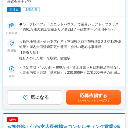
株式会社ナガワ
8/13 (木) 17:00～20:00
技術領域に異動の可能性があります
8/18 (火) 17:00～20:00
正社員
上場企業
8/20 (木) 17:00～20:00
8/25 (火) 17:00～20:00
※ご応募時、参加可能日時をお知らせください。
◆◇「プレハブ」「ユニットハウス」で業界シェアトップクラス
／約61万棟の施工実績あり／週2日ノー残業デー／住宅手当・家
仕事内容
■具体的には：
族手当有／資格支援制度充実◇◆
◇お客様対応
＜勤務地詳細＞仙台支店住所：宮城県名取市飯野坂3-2-3 受動喫煙
・新規契約・機種変更の受付および提案
■職務詳細
対策：屋内全面禁煙変更の範囲：会社の定める事業所
・料金プラン、楽天ポイント活用、楽天カード、各種サービスの
店舗、オフィス、工場などの軽量鉄骨建築の施工管理をお任せし
勤務地
【最寄り駅】
案内
ます。
杜せきのした駅、名取駅、館腰駅
・スマホの初期設定・データ移行サポート
・施主との打ち合わせ：イメージや予算、思いなどを共有しま
・問い合わせ対応
す。
＜予定年収＞450万円～800万円＜賃金形態＞月給制補足事項なし
◇店舗運営
・施工管理：設置予定地を確認から建築確認申請、基礎工事、設
＜賃金内訳＞月額（基本給）：230,000円～278,000円その他固定
・店舗での電話応対
置、内装工事、外構工事、設備工事までの全ての工程管理を行い
給与
手当/月：37,000円～102,000円＜月給＞267,000円～380,000円＜
・在庫管理、売り場づくり、POP作成
ます。
昇給有無＞有＜残業手当＞有＜給与補足＞※給与は経験・年齢・ス
・KPI管理・数値振り返り
・積算業務：設計の方と相談しながら、資材、機材、設備、工法
キル等に応じて決定■賞与：年2回（昨年度実績5.5ヶ月分）■昇
・店舗会議・研修への参加
のデータを集めて、施工にかかる料金を計算していただきます。
給・昇格：年1回■手当資格手当、地域手当、住宅手当、家族手
応募依頼する
・キャンペーン企画など、集客に向けた取り組み
※一人が3～4案件を担当して上記の業務を行いますが、担当物件
気になる
当、技術手当、時間外手当、通勤手当（公共交通機関全額）賃金
（エージェントサービス）
の規模により役割分担は行います。
はあくまでも目安の金額であり、選考を通じて上下する可能性が
■キャリアパス：
あります。月給(月額)は固定手当を含めた表記です。
スタッフ（R CREW）から店長を経てRSV（スーパーバイザー）
★製品について
へステップアップが可能です。RSV経験後はマネジメントや本部
当社のユニットハウスは、工場で製造した建物あるいは建物パー
NEW
への異動の道もあり、長期的にキャリア形成ができます。まずは
ツを建設現場で組み立てる方式です。
≪初任地：仙台/支店長候補≫コンサルティング営業<金
入社後1年で店長昇格を目指していただきます。
建物自体はある程度規格化されているため、設計や製造がシンプ