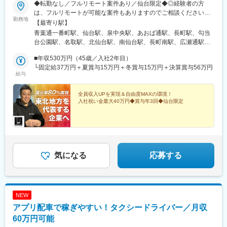
◆転勤なし／フルリモート案件あり／仙台限定◆◎経験者の方
は、フルリモートが可能な案件もありますのでご相談ください
勤務地
◎U・Iターン歓迎【勤務先】本社（仙台）、またはクライアント
【最寄り駅】
先＜本社＞宮城県仙台市青葉区一番町2-6-1シティハウス一番中央
青葉通一番町駅、仙台駅、泉中央駅、あおば通駅、長町駅、勾当
2F【最大40万円の入社祝い金をご用意】入社時に半額の20万円を
台公園駅、名取駅、北仙台駅、南仙台駅、長町南駅、広瀬通駅、
支給しており、新生活の準備費用や引越し費用などにもご活用い
北四番丁駅、八乙女駅、富沢駅、古川駅、岩沼駅、多賀城駅、小
ただけます。「宮城へのU・Iターンを検討している方」にも安心
■年収530万円（45歳／入社2年目）
鶴新田駅、旭ケ丘駅(宮城県)、宮城野原駅、宮城野通駅、仙台駅
の制度です◎
└固定給37万円＋夏賞与15万円＋冬賞与15万円＋決算賞与56万円
(地下鉄)、長町一丁目駅、陸前原ノ町駅
給与
全員収入UPを実現＆自由度MAXの環境！
入社祝い金最大40万円◆賞与年3回◆仙台限定
気になる
応募する
NEW
アプリ配車で稼ぎやすい！タクシードライバー／月収
60万円可能