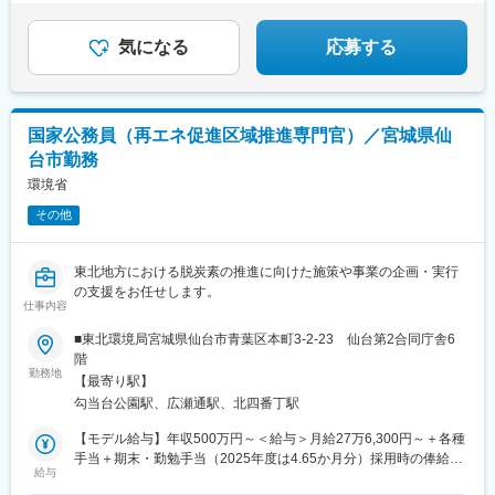
気になる
応募する
国家公務員（再エネ促進区域推進専門官）／宮城県仙
台市勤務
環境省
その他
東北地方における脱炭素の推進に向けた施策や事業の企画・実行
の支援をお任せします。
仕事内容
■東北環境局宮城県仙台市青葉区本町3-2-23 仙台第2合同庁舎6
階
勤務地
【最寄り駅】
勾当台公園駅、広瀬通駅、北四番丁駅
【モデル給与】年収500万円～＜給与＞月給27万6,300円～＋各種
手当＋期末・勤勉手当（2025年度は4.65か月分）採用時の俸給月
給与
額（いわゆる基本給）は、採用された方の経験年数と同程度の経