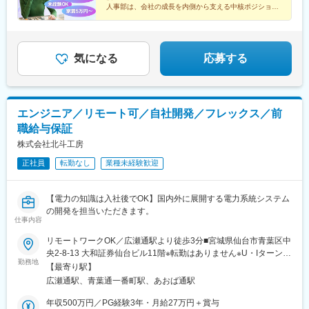
人事部は、会社の成長を内側から支える中核ポジショ
ン！
採用や教育を通じて人の成長に関わり、将来はチームづ
くりや組織運営、拠点展開まで担っていきます！
気になる
応募する
エンジニア／リモート可／自社開発／フレックス／前
職給与保証
株式会社北斗工房
正社員
転勤なし
業種未経験歓迎
【電力の知識は入社後でOK】国内外に展開する電力系統システム
の開発を担当いただきます。
仕事内容
リモートワークOK／広瀬通駅より徒歩3分■宮城県仙台市青葉区中
央2-8-13 大和証券仙台ビル11階※転勤はありません※U・Iターン歓
勤務地
迎※受動喫煙防止対策あり（社内禁煙）【アクセス】南北線「広瀬
【最寄り駅】
通駅」より徒歩3分常磐線「仙台駅」より徒歩9分☆ご家庭の事情
広瀬通駅、青葉通一番町駅、あおば通駅
に応じて在宅で勤務するなど、フレックスタイム制度やリモート
ワーク制度を活用し、裁量を持って業務に取り組んでいただけま
年収500万円／PG経験3年・月給27万円＋賞与