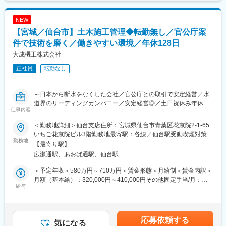
通じて上下する可能性があります。月給(月額)は固定手当を含めた
いくスキルを身に着けていくことができます。また成果に応じた
・ご自身の販売活動に専念頂ける環境が整っております。
表記です。
給与体系になっているため、年齢に関係なくご活躍次第で高報
NEW
酬、ポジションを獲得することが可能な環境です。
【参考情報】
【宮城／仙台市】土木施工管理◆転勤無し／官公庁案
・日本型オペレーティング・リース説明動画：
■業務詳細：
件で技術を磨く／働きやすい環境／年休128日
https://youtu.be/avkFVZI9yDk
・新規顧客獲得(訪問・架電)
大成機工株式会社
・判定精度向上作業(撮像、AIアノテーション)
変更の範囲：本文参照
正社員
転勤なし
・ワークサンプルテスト(撮像条件選定：カメラ／レンズ／照明等
のAI学習、該当不良の判定確認)
・設備提案(必要設備の外部ピックアップ)
～日本から断水をなくした会社／官公庁との取引で安定経営／水
・報告書作成 ・納品作業(設置、撮像の再現、AIソフトウェア動作
道界のリーディングカンパニー／安定経営◎／土日祝休み年休
確認、各種チューニング、ネットワーク配線調整、正常稼働確
仕事内容
128日／残業平均月5時間～
認）
◎上水道インフラに特化した安定事業（景気に左右されにくい）
・納品後アフターフォロー
＜勤務地詳細＞仙台支店住所：宮城県仙台市青葉区花京院2-1-65
◎元請案件が中心で、裁量を持って現場を任せられる
いちご花京院ビル3階勤務地最寄駅：各線／仙台駅受動喫煙対策：
◎受注金額5,000万円～1億円規模の水道工事でやりがいあり
勤務地
■当社について
屋内全面禁煙変更の範囲：無
【最寄り駅】
2024年2月に創業から3年11か月で上場した「モノづくりのあり方
広瀬通駅、あおば通駅、仙台駅
■業務内容
を変え、世界を変えていく」をミッションに、AI×IoTで「製造現
・上水道工事における土木施工管理
場のデファクトスタンダードの構築」を目指す会社です。
＜予定年収＞580万円～710万円＜賃金形態＞月給制＜賃金内訳＞
・元請案件を中心に担当（1人1現場）
月額（基本給）：320,000円～410,000円その他固定手当/月：
・積算、書類作成
給与
当社は製造現場の自動化及び省人化を支援するべく、自社開発の
43,000円＜月給＞363,000円～453,000円＜昇給有無＞有＜残業手
・現場調査
AI技術を活用したソフトウェアプロダクト + ハードウェアの両軸
当＞有＜給与補足＞■昇給：あり（～5.70%※前年度実績）■賞与：
・施工管理（工程・品質・安全・原価）
で工場ラインのインテグレーション提案を行い、工場現場実装を
年2回（賞与月数計5.06ヶ月分※前年度実績）■その他固定手当：
・現場代理人業務、協力会社との調整業務、会議
通じた課題解決型ソリューションを提供しています。
資格手当15,000円＋施工管理手当23,000円＋技能手当5,000円※入
応募依頼する
気になる
社初年度最初の賞与は規程によります。賃金はあくまでも目安の