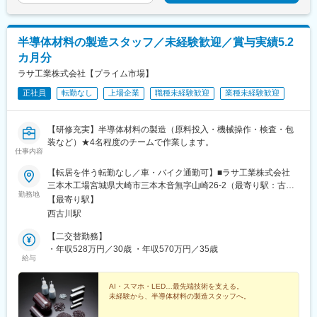
半導体材料の製造スタッフ／未経験歓迎／賞与実績5.2
カ月分
ラサ工業株式会社【プライム市場】
正社員
転勤なし
上場企業
職種未経験歓迎
業種未経験歓迎
【研修充実】半導体材料の製造（原料投入・機械操作・検査・包
装など）★4名程度のチームで作業します。
仕事内容
【転居を伴う転勤なし／車・バイク通勤可】■ラサ工業株式会社
三本木工場宮城県大崎市三本木音無字山崎26-2（最寄り駅：古川
勤務地
駅）※受動喫煙対策：敷地内原則禁煙（喫煙所あり）
【最寄り駅】
西古川駅
【二交替勤務】
・年収528万円／30歳 ・年収570万円／35歳
給与
AI・スマホ・LED…最先端技術を支える。
未経験から、半導体材料の製造スタッフへ。