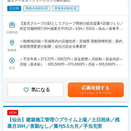
楽天トータルソリューションズ株式会社
◇設備仕様書の作成、関連する建物のユーティリティ関連の仕様
正社員
職種未経験歓迎
業種未経験歓迎
決め、設備立ち合い、導入業務を他エンジニアと連携し行う
■想定ポジション
【楽天グループの顔としてグループ商材の総合提案×店舗づくり／
担当者としてご自身の専門性を活かして、開発設備エンジニアと
所定労働時間7.5H×残業月平均10～15H／月8日～休み／食事手当
して経験を積んでいただきます。
仕事内容
あり】
ジョブアサインは、ご本人の経験値、理解度、適性等を考慮し、
楽天モバイルショップに来店されるお客様へ、スマートフォン・
無理ない範囲で行います。
＜勤務地詳細＞宮城県内の店舗住所：宮城県 受動喫煙対策：屋内
料金プラン・楽天カード・楽天市場・楽天ポイントなど、楽天経
全面禁煙変更の範囲：会社の定める事業所
済圏の幅広いサービスを総合的にご提案します。単なる携帯販売
勤務地
■職場の環境
ではなく、楽天グループ唯一の対面チャネルとして、お客様の生
職場メンバーは60名程度で、幅広い年齢層が活躍しています。フ
＜予定年収＞371万円～550万円＜賃金形態＞月給制＜賃金内訳＞
活をより豊かにするトータルサポートを行うポジションです。
ラットな組織で、年齢に関係なく自由闊達に意見交換でき、相談
月額（基本給）：265,500円～370,000円＜月給＞265,500円～
しやすい雰囲気です。各人が裁量性のある業務を自発的に進めて
給与
370,000円＜昇給有無＞有＜残業手当＞有＜給与補足＞※賞与年2
【今回の選考会の特徴】
いますが、目標や課題達成に向けた活動等はメンバー間で助け合
回※その他手当：食事手当※別途インセンティブ支給あり賃金はあ
・最短1日で内々定も可能！
いながら取り組んでいます。
くまでも目安の金額であり、選考を通じて上下する可能性があり
・Web開催のため、全国どこからでも参加可能
ます。月給(月額)は固定手当を含めた表記です。
・未経験の方も歓迎！充実した研修制度あり
応募依頼する
■描けるキャリアパス
気になる
開発設備設計リーダーとしてのキャリアパス等があります。
（エージェントサービス）
【選考会の概要】
開発設計業務を通して、磁気記録技術、シミュレーション技術、
・形式： Web開催（事前に企業セミナー動画をご視聴いただきま
電気工学、機械工学などの技術領域の知識を学ぶことができ、専
す）
門性を向上させることができます。
NEW
・内容： 面接（25分×2回 現場面接/HR面接）
また、開発設備設計リーダーとしてチームをまとめ業務を実行す
【仙台】建築施工管理◇プライム上場／土日祝休／残
るスキルを身に付けていただくこともできます。
【開催日時】
業月30H／夜勤なし／賞与5.5カ月／手当充実
8/6 (木) 17:00～20:00
変更の範囲：正社員での採用となるため将来的に別の職務領域や