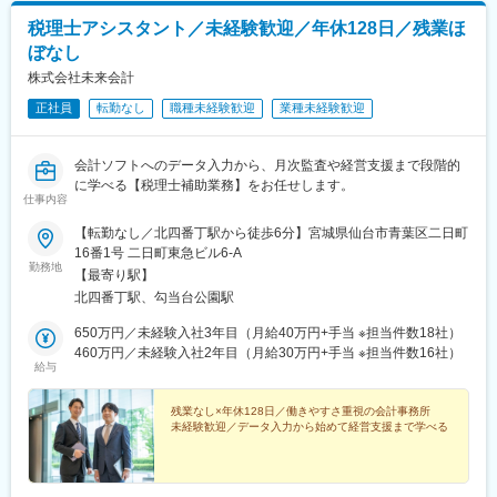
税理士アシスタント／未経験歓迎／年休128日／残業ほ
ぼなし
株式会社未来会計
正社員
転勤なし
職種未経験歓迎
業種未経験歓迎
会計ソフトへのデータ入力から、月次監査や経営支援まで段階的
に学べる【税理士補助業務】をお任せします。
仕事内容
【転勤なし／北四番丁駅から徒歩6分】宮城県仙台市青葉区二日町
16番1号 二日町東急ビル6-A
勤務地
【最寄り駅】
北四番丁駅、勾当台公園駅
650万円／未経験入社3年目（月給40万円+手当 ※担当件数18社）
460万円／未経験入社2年目（月給30万円+手当 ※担当件数16社）
給与
残業なし×年休128日／働きやすさ重視の会計事務所
未経験歓迎／データ入力から始めて経営支援まで学べる