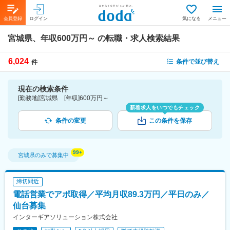
会員登録
ログイン
気になる
メニュー
宮城県、年収600万円～
の転職・求人検索結果
6,024
条件で並び替え
件
現在の検索条件
[勤務地]宮城県 [年収]600万円～
新着求人をいつでもチェック
条件の変更
この条件を保存
宮城県
のみで募集中
締切間近
電話営業でアポ取得／平均月収89.3万円／平日のみ／
仙台募集
インターギアソリューション株式会社