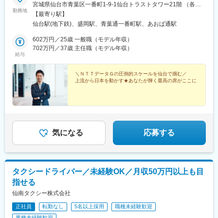
宮城県仙台市青葉区一番町1-9-1仙台トラストタワー21階 （各線
勤務地
「仙台駅」徒歩8分）プロジェクト先／本社または仙台市内■盛岡
【最寄り駅】
拠点：岩手県盛岡市盛岡駅前通8-17明治安田生命盛岡駅前ビル
仙台駅(地下鉄)、盛岡駅、青葉通一番町駅、あおば通駅
2F（各線「盛岡駅」徒歩3分）
602万円／25歳 一般職（モデル年収）
702万円／37歳 主任職（モデル年収）
給与
＼ＮＴＴデータＧの圧倒的スケールを仙台で掴む／
上流から日本を動かす★あなたが輝く最高の席がここに
気になる
応募する
タクシードライバー／未経験OK／月収50万円以上も目
指せる
仙南タクシー株式会社
正社員
転勤なし
5名以上採用
職種未経験歓迎
業種未経験歓迎