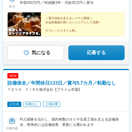
す。朝型の社員は7時に業務をスタートして15時半には退社する
年収650万円／SE経験3年・月給35万円＋賞与
給与
など、自由な働き方が叶います！☆東京・関西・中部・沖縄エリ
アの電力会社とのお付き合いがあり、現地での動作確認のため、
年に数回、1週間程度の出張が発生します（内容に応じてリモート
＜電力供給を支えるシステム開発＞
社会的価値の高いエンジニアとして活躍！
で対応）。
◎フレックスタイム制
◎リモートワークOK
◎前職給与保証
◎上流案件有
◎年間休日132日
◎完全週休2日制・土日祝休み
気になる
応募する
◎入社後即日15日付与・半日取得ありの有給休暇
NEW
設備保全／年間休日133日／賞与5.7カ月／転勤なし
ＴＯＹＯ ＴＩＲＥ株式会社【プライム市場】
正社員
転勤なし
上場企業
PLC経験を活かし、国内有数のタイヤ生産工場を支える設備保
全。将来的には設備改善・更新にも携われます
仕事内容