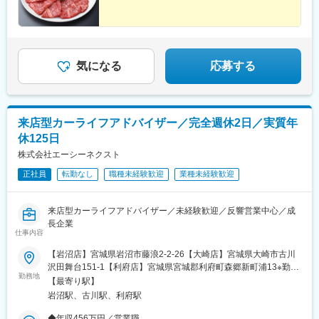
気になる
応募する
来店型カーライフアドバイザー／完全週休2日／実質年
休125日
株式会社エーシーネクスト
正社員
転勤なし
職種未経験歓迎
業種未経験歓迎
来店型カーライフアドバイザー／未経験歓迎／反響営業中心／成
長企業
仕事内容
【岩沼店】宮城県岩沼市藤浪2-2-26【大崎店】宮城県大崎市古川
沢田舞台151-1【利府店】宮城県宮城郡利府町森郷新町浦13※勤務
勤務地
地は希望や適性、組織状況を考慮して決定します。◎マイカー通
【最寄り駅】
勤OK（駐車場完備）◎受動喫煙対策あり：屋内禁煙
岩沼駅、古川駅、利府駅
◆年収456万円／営業職