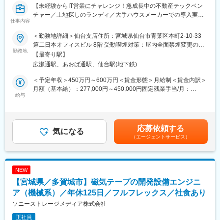
【未経験からIT営業にチャレンジ！急成長中の不動産テックベン
チャー／土地探しのランディ／大手ハウスメーカーでの導入実績
■想定ポジション
仕事内容
多数／年間休日120日・残業20h・土日休み】
担当者としてご自身の専門性を活かして、開発設備エンジニアと
して経験を積んで頂きます。
＜勤務地詳細＞仙台支店住所：宮城県仙台市青葉区本町2-10-33
■業務内容：
ジョブアサインは、ご本人の経験値、理解度、適性等を考慮し、
第二日本オフィスビル 8階 受動喫煙対策：屋内全面禁煙変更の範
営業メンバーとして、ランディPROを中心に新規開拓を担当して
勤務地
無理ない範囲で行います。
囲：会社の定める事業所
【最寄り駅】
いただきます。別担当から設定された商談から顧客のニーズ・課
広瀬通駅、あおば通駅、仙台駅(地下鉄)
題を汲み取り、解決に向けて伴走するポジションです。
■職場の環境
商材の特長を活かし、潜在ニーズを発見して課題解決型の提案を
職場メンバーは60名程度で、幅広い年齢層が活躍しています。フ
＜予定年収＞450万円～600万円＜賃金形態＞月給制＜賃金内訳＞
行うことが重要です。顧客との対話を通じて、信頼関係を築き、
ラットな組織で、年齢に関係なく自由闊達に意見交換でき、相談
月額（基本給）：277,000円～450,000円固定残業手当/月：
契約に結びつける“実践型営業”を期待します。
給与
しやすい雰囲気です。各人が裁量性のある業務を自発的に進めて
98,000円～100,000円（固定残業時間45時間0分/月）超過した時
将来的にはチーム内での中核メンバーとして役割を広げられるポ
いますが、目標や課題達成に向けた活動等はメンバー間で助け合
間外労働の残業手当は追加支給＜月給＞375,000円～550,000円
ジションです。
いながら取り組んでいます。
（一律手当を含む）＜昇給有無＞有＜残業手当＞有＜給与補足＞
賞与：年2回■年収は、前職での給与や経験、スキルを考慮した上
応募依頼する
■業務詳細：
気になる
■描けるキャリアパス
で決定いたします。賃金はあくまでも目安の金額であり、選考を
（エージェントサービス）
・リード（見込み客）の発掘・アプローチ：電話／オンライン／
開発設計業務を通して、磁気記録技術、シミュレーション技術、
通じて上下する可能性があります。月給(月額)は固定手当を含めた
訪問営業など多様なチャネルを活用
電気工学、機械工学などの技術領域の知識を学ぶことができ、専
表記です。
・商談のおける顧客との対話によるニーズのヒアリングおよび課
門性の向上が可能です。
題抽出
開発設備設計リーダーとしてチームをまとめ業務を実行するスキ
NEW
・導入効果を考慮した提案とクロージング活動
ルを身に付けることもできます。
【宮城県／多賀城市】磁気テープの開発設備エンジニ
・目標達成のためのKPI管理：売上・受注件数・成約率などのモニ
タリング
ア（機械系）／年休125日／フルフレックス／社食あり
変更の範囲：正社員での採用となるため将来的に別の職務領域や
・チーム内での情報共有／営業ノウハウの共有・改善提案
技術領域に異動の可能性があります
ソニーストレージメディア株式会社
正社員
■扱うサービス