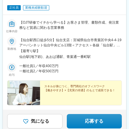
正社員
業種未経験歓迎
【OJT研修でイチから学べる】お客さま管理、書類作成、発注業
務など貿易に関わる営業事務
仕事内容
【仙台駅西口徒歩5分】仙台支店：宮城県仙台市青葉区中央4-4-19
アーバンネット仙台中央ビル13階＜アクセス＞各線「仙台駅」西
勤務地
口から徒歩5分※受動喫煙対策：敷地内全面禁煙
【最寄り駅】
仙台駅(地下鉄)、あおば通駅、青葉通一番町駅
一般社員1／年収400万円
一般社員2／年収500万円
給与
スキルが身につく、専門商社のオフィスワーク
【働きやすさ】×【充実の待遇】のもとで成長できる！
気になる
応募する