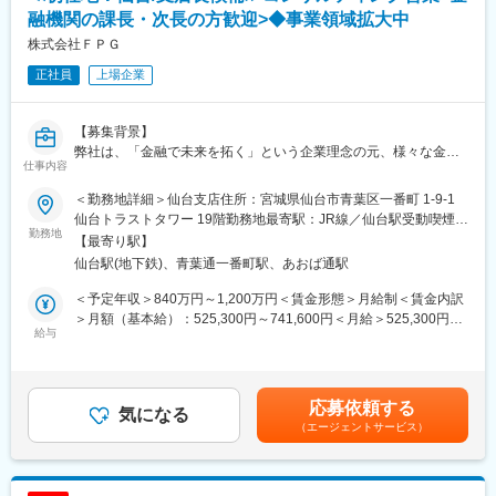
ルです。ただ、外壁や内壁、サッシ、照明、断熱材などは顧客要
融機関の課長・次長の方歓迎>◆事業領域拡大中
■組織構成：
望に合わせカスタマイズが可能で、オーダーメイド性も兼ね備え
株式会社ＦＰＧ
1店舗あたり店長1名、スタッフ5～15名で運営。チームワークを
ています。
重視し相談しやすい環境◎
正社員
上場企業
★当社の強み
変更の範囲：会社の定める業務
事業競合が少ないのが特徴です。また、当社は全国展開しており
【募集背景】
ますが、全国に工場を構えたり物流網を確保する難易度が高いた
弊社は、「金融で未来を拓く」という企業理念の元、様々な金融
め、新規参入も難しい業界であり、優位性の高い事業です。
仕事内容
商品の開発販売を手掛ける東証プライム上場の独立系金融会社で
また、オーダーメイド性が高いことも特色です。
す。顧客ニーズに合った商品とその提案力が高く評価され、売
＜勤務地詳細＞仙台支店住所：宮城県仙台市青葉区一番町 1-9-1
上、営業利益ともに数倍ペースでの成長を遂げております。
■働き方
仙台トラストタワー 19階勤務地最寄駅：JR線／仙台駅受動喫煙対
独立系金融企業のため、意思決定スピードが速く、効率の良い組
勤務地
夜勤なし、土日祝休み、残業平均30時間。
策：屋内全面禁煙変更の範囲：会社の定める事業所
【最寄り駅】
織体制を構築しており、ワークライフバランスも大切にしている
工事は北海道、東北、関東、中部、関西、広島、九州と７つのエ
仙台駅(地下鉄)、青葉通一番町駅、あおば通駅
カルチャーです。更なる事業成長のため、全国14拠点を起点とし
リアを各支店で担っています。
たシェア確保／向上を目指しておりますが、各拠点で中核を担う
1案件の工期は3～4カ月。工期中は現場近くでマンスリーを借
＜予定年収＞840万円～1,200万円＜賃金形態＞月給制＜賃金内訳
役割の重要性が社内でも増していることから、管理職として新た
り、週末はご自宅に戻る方が多いです。
＞月額（基本給）：525,300円～741,600円＜月給＞525,300円～
にお迎えすることとなりました。
給与
日当手当や遠方の場合は自宅に帰る際の交通費を支給するなど、
741,600円＜昇給有無＞有＜残業手当＞有＜給与補足＞■昇給：年
出張にかかる費用は会社負担となっています。
1回■賞与：年2回（昨年実績6月・12月）■モデル年収例拠点長代
【業務内容】：【変更の範囲：会社の定める範囲】
理クラス: 30代/拠点長代理/年収956万円副拠点長クラス: 40代/副
支店長候補として入社後はまず営業をご担当いただき、近い将来
■資格取得支援制度
拠点長/年収1,236万円拠点長クラス: 50代/支店長/年収1,436万円賃
応募依頼する
には本社もしくは支店全体の営業マネジメントをお任せする予定
気になる
78資格で資格取得支援制度がございます。
金はあくまでも目安の金額であり、選考を通じて上下する可能性
（エージェントサービス）
です。
新規取得時は受験料と登録料を会社負担、報奨金(建築施工管理技
があります。月給(月額)は固定手当を含めた表記です。
・日本型オペレーティング・リース商品、 不動産小口化商品や海
士1級：15,000円、2級：7,000円)もございます。資格取得による
外不動産投資商品の販売
キャリアアップを目指す方にも最適です◎
・会計事務所、地銀等金融機関などの紹介者との緊密な連携によ