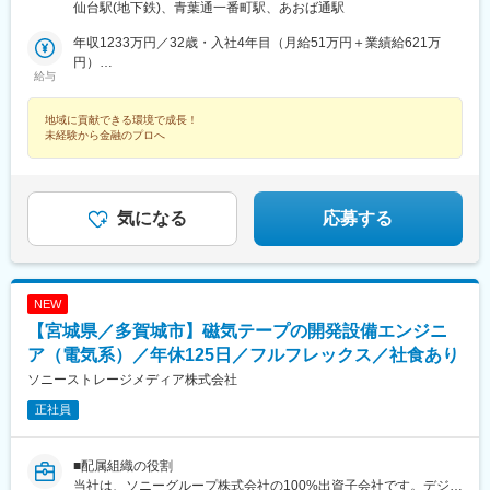
変動の可能性あり）
仙台駅(地下鉄)、青葉通一番町駅、あおば通駅
年収1233万円／32歳・入社4年目（月給51万円＋業績給621万
円）
給与
年収758万円／34歳・入社3年目（月給36万円＋業績給326万円）
地域に貢献できる環境で成長！
未経験から金融のプロへ
気になる
応募する
NEW
【宮城県／多賀城市】磁気テープの開発設備エンジニ
ア（電気系）／年休125日／フルフレックス／社食あり
ソニーストレージメディア株式会社
正社員
■配属組織の役割
当社は、ソニーグループ株式会社の100%出資子会社です。デジタ