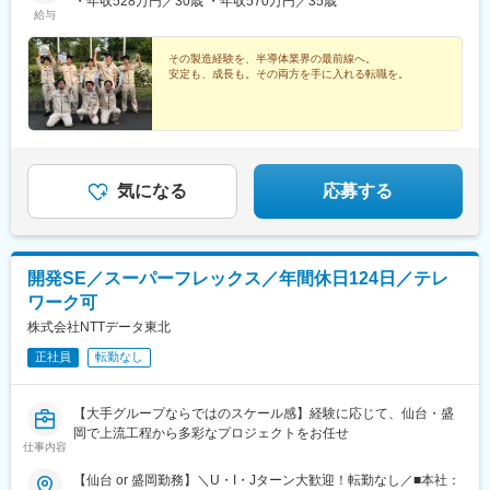
・年収528万円／30歳 ・年収570万円／35歳
給与
その製造経験を、半導体業界の最前線へ。
安定も、成長も。その両方を手に入れる転職を。
気になる
応募する
開発SE／スーパーフレックス／年間休日124日／テレ
ワーク可
株式会社NTTデータ東北
正社員
転勤なし
【大手グループならではのスケール感】経験に応じて、仙台・盛
岡で上流工程から多彩なプロジェクトをお任せ
仕事内容
【仙台 or 盛岡勤務】＼U・I・Jターン大歓迎！転勤なし／■本社：