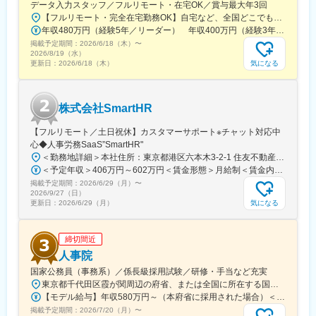
データ入力スタッフ／フルリモート・在宅OK／賞与最大年3回
支店にも検証機を取り揃えており、新旧さまざまな機器を使用し
【フルリモート・完全在宅勤務OK】自宅など、全国どこでもあなたが働きやすい場所で働けます★転居を伴う転勤なし★全国47都道府県どこからでも応募OK【本社】東京都新宿区山吹町130番地の15 茜ビル2-A＜アクセス＞有楽町線「江戸川橋駅」、東西線「東西線」より徒歩10分※受動喫煙対策：あり
て技術検証することが可能です。
年収480万円（経験5年／リーダー） 年収400万円（経験3年／メンバー）
掲載予定期間：
■組織・社風
2026/6/18（木）
〜
2026/8/19（水）
平均年齢は34歳。20代～30代の若手が活躍中。年齢・社歴・役
気になる
更新日：
2026/6/18（木）
職・性別に関係なく、全員「～さん」と呼び合うフランクな間柄
です。拠点間の垣根が無く、全拠点のエンジニアで協力し合って
業務を進めています。
株式会社SmartHR
変更の範囲：本文参照
【フルリモート／土日祝休】カスタマーサポート※チャット対応中
心◆人事労務SaaS”SmartHR"
＜勤務地詳細＞本社住所：東京都港区六本木3-2-1 住友不動産六本木グランドタワー勤務地最寄駅：東京メトロ南北線／六本木一丁目駅受動喫煙対策：屋内全面禁煙変更の範囲：会社の定める事業所（リモートワーク含む）
＜予定年収＞406万円～602万円＜賃金形態＞月給制＜賃金内訳＞月額（基本給）：212,480円～315,200円その他固定手当/月：5,000円固定残業手当/月：77,520円～114,800円（固定残業時間45時間0分/月）超過した時間外労働の残業手当は追加支給＜月給＞295,000円～435,000円（一律手当を含む）＜昇給有無＞有＜残業手当＞有賃金はあくまでも目安の金額であり、選考を通じて上下する可能性があります。月給(月額)は固定手当を含めた表記です。
掲載予定期間：
2026/6/29（月）
〜
2026/9/27（日）
気になる
更新日：
2026/6/29（月）
締切間近
人事院
国家公務員（事務系）／係長級採用試験／研修・手当など充実
東京都千代田区霞が関周辺の府省、または全国に所在する国の行政機関の庁舎＜主な勤務地＞・府省合同A：おもに霞が関周辺の本府省・府省合同B：本府省を含む全国の行政機関・国税庁（国税局、国税事務所）※職務により、全国および海外での活躍のチャンスもあります※就業場所の変更の範囲：各府省の定める場所
【モデル給与】年収580万円～（本府省に採用された場合）＜給与＞月給27万6,300円～＋各種手当＋賞与（2025年度は4.65カ月分）採用時の俸給月額（いわゆる基本給）は、採用された方の経験年数と同程度の経験年数を有する国家公務員が受ける俸給月額との均衡を考慮して決定します ※支給要件を満たした場合は、次のような諸手当が支給されます。└地域手当、本府省業務調整手当、通勤手当、住居手当、扶養手当、超過勤務手当 など※俸給月額等は2026年４月１日現在の「一般職の職員の給与に関する法律」の規定によるものです
掲載予定期間：
2026/7/20（月）
〜