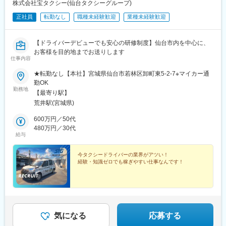
株式会社宝タクシー(仙台タクシーグループ)
正社員
転勤なし
職種未経験歓迎
業種未経験歓迎
【ドライバーデビューでも安心の研修制度】仙台市内を中心に、
お客様を目的地までお送りします
仕事内容
★転勤なし【本社】宮城県仙台市若林区卸町東5-2-7※マイカー通
勤OK
勤務地
【最寄り駅】
荒井駅(宮城県)
600万円／50代
480万円／30代
給与
今タクシードライバーの業界がアツい！
経験・知識ゼロでも稼ぎやすい仕事なんです！
気になる
応募する