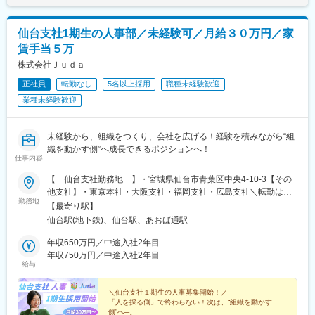
月／Aさん：月収122万円契約開始7カ月／Bさん：月収107万円契
約開始3カ月／Cさん：月収98万円契約開始4カ月／Dさん：月収
仙台支社1期生の人事部／未経験可／月給３０万円／家
87万円
賃手当５万
株式会社Ｊｕｄａ
正社員
転勤なし
5名以上採用
職種未経験歓迎
業種未経験歓迎
未経験から、組織をつくり、会社を広げる！経験を積みながら“組
織を動かす側”へ成長できるポジションへ！
仕事内容
【 仙台支社勤務地 】・宮城県仙台市青葉区中央4-10-3【その
他支社】・東京本社・大阪支社・福岡支社・広島支社＼転勤はご
勤務地
ざいません！／
【最寄り駅】
仙台駅(地下鉄)、仙台駅、あおば通駅
年収650万円／中途入社2年目
年収750万円／中途入社2年目
給与
＼仙台支社１期生の人事募集開始！／
「人を採る側」で終わらない！次は、“組織を動かす
側”へ─。