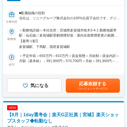
弊社が企画開発販売している「ランディPRO」は、大手ハウスメ
ーカーや工務店等、建築会社向けの営業・接客支援ツールです。
■配属組織の役割
お客様の「土地探し」業務を効率化し、成約率を4倍にする支援ツ
当社は、ソニーグループ株式会社の100%出資子会社です。デジタ
ールになります。
仕事内容
ルデータの長期保存に不可欠なデータストレージ用磁気テープの
供給を主要な事業とし、世界に向けてストレージメディアのソリ
■ポジションの魅力
＜勤務地詳細＞本社住所：宮城県多賀城市桜木3-4-1 勤務地最寄
ューションを提供しています。
・営業メンバーとして実力をつけて成果を積むことで、主任／リ
駅：仙石線／多賀城駅受動喫煙対策：屋内全面禁煙変更の範囲：
データストレージ用磁気テープは、ビッグデータの長期保存用ス
勤務地
ーダークラスへの昇格チャンスがあります。将来的には拠点やチ
会社の定める事業所（リモートワーク含む）
【最寄り駅】
トレージとしてグローバルなICT企業や研究機関・金融機関等、全
ームを任される可能性も。
多賀城駅、下馬駅、国府多賀城駅
世界で利用されています。
・「ランディPRO」は自社開発であり、非公開物件情報含む土地
その中で我々の組織は、データストレージ用磁気テープの開発、
情報の集約・マップ検索などの機能を持つため、他社にはない価
＜予定年収＞650万円～910万円＜賃金形態＞月給制＜賃金内訳＞
設計、試作、評価などの業務を担っています。
値を提案できます。
月額（基本給）：391,900円～570,700円＜月給＞391,900円～
給与
営業提案の根拠が明確で強く、お客様にとって魅力的なソリュー
570,700円＜昇給有無＞有＜残業手当＞有＜給与補足＞※想定年収
■担当予定の業務内容
ションを提供できる商品です。
は基本給、賞与（年2回）を含む金額となります。（残業代は別途
磁気テープの主な製造プロセスは、ナノレベルで微粒子化した磁
支給）■昇給：あり※ジョブグレード制により、年功ではなく個人
性体を、ナノ粒子レベルで均一に調液し、高分子フィルム上に均
■同社について：
の役割・実績に応じ改定。ただし、役割に大きな変動が生じた場
応募依頼する
一かつ超平滑に超薄層塗布して膜を形成しています。
気になる
FREEDOM Xは、建築・不動産業界における属人化や人材不足と
合は随時見直しあり。■賞与：年2回（6月、12月）※会社業績や個
（エージェントサービス）
データストレージ用磁気テープメディアの開発途上で発生する課
いった構造的課題を、データとテクノロジーで解決し、業界の変
人評価等に応じて変動します。賃金はあくまでも目安の金額であ
題を科学的に分析・解決し、新規データストレージ用磁気テープ
革を推進する企業です。顧客の土地探しや資金計画を支援する
り、選考を通じて上下する可能性があります。月給(月額)は固定手
の商品化を実現するために、以下の業務をご担当いただきます。
SaaS「ランディPRO」をはじめとしたサービスを展開し、営業や
当を含めた表記です。
設計業務の効率化と成約率向上を実現。単なるシステム提供にと
NEW
◇開発・生産工程で使用する新規設備開発に伴う設計業務、設備
どまらず、「新しいルールと自由を生み出す」ことを理念に、業
【8月｜1day選考会｜楽天G正社員｜宮城】楽天ショッ
要素技術開発、プロセス開発を担当
界全体の価値創出に取り組んでいます。
◇開発メンバーとして自身による設備設計のほかに協力メーカー
プスタッフ◆転勤なし
を活用した設備設計・製作
変更の範囲：会社の定める業務