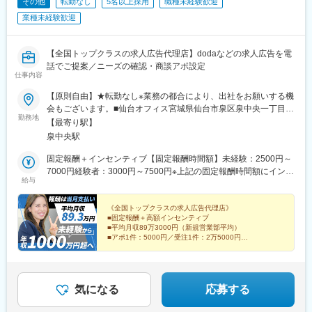
その他
転勤なし
5名以上採用
職種未経験歓迎
業種未経験歓迎
【全国トップクラスの求人広告代理店】dodaなどの求人広告を電
話でご提案／ニーズの確認・商談アポ設定
仕事内容
【原則自由】★転勤なし※業務の都合により、出社をお願いする機
会もございます。■仙台オフィス宮城県仙台市泉区泉中央一丁目9-
勤務地
2 アバンサール泉中央502※オフィス内のデスク、電話、PCは自
【最寄り駅】
由に利用できます。※受動喫煙対策あり：屋内禁煙＜アクセス＞・
泉中央駅
仙台市地下鉄南北線「泉中央駅」徒歩3分
固定報酬＋インセンティブ【固定報酬時間額】未経験：2500円～
7000円経験者：3000円～7500円※上記の固定報酬時間額にインセ
給与
ンティブ（下記参照）が加算毎月25日締め（前月26日からカウン
ト）で当月末の1回払い例）12月26日～1月25日までの結果を1月
末に支払い【インセンティブについて（規定あり）】■新規アポイ
《全国トップクラスの求人広告代理店》
■固定報酬＋高額インセンティブ
ント獲得1件につき5000円■新規受注1件につき2万5000円■その後
■平均月収89万3000円（新規営業部平均）
の継続受注するたびに2万5000円（※1）■獲得アポイントから1カ
■アポ1件：5000円／受注1件：2万5000円
月200万円以上の売上を達成できれば、売上の5％～10％を支給
■「新人から」高額報酬で稼げる！
■コンサル営業へ転身後は年収3000万円超も可能！
（※2）（※1）リピート受注は営業が獲得してくるため、新規営業
部の方は何もしなくてもインセンティブが発生。そのため毎月受
注を重ねることで、月40万円以上のリピートインセンティブを獲
気になる
応募する
得している方も在籍しています。（※2）インセンディブの割合は
受注額の割引率によって変動します。【新人月収例】契約開始5カ