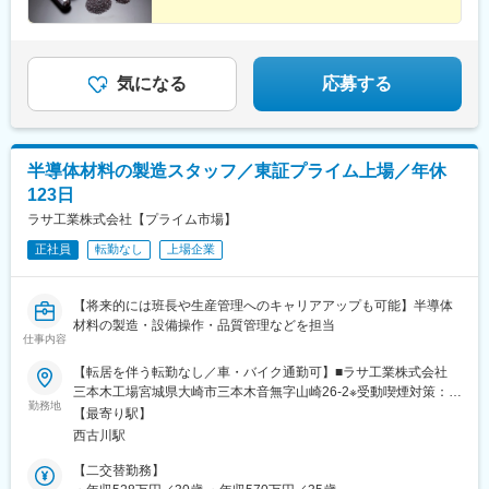
気になる
応募する
半導体材料の製造スタッフ／東証プライム上場／年休
123日
ラサ工業株式会社【プライム市場】
正社員
転勤なし
上場企業
【将来的には班長や生産管理へのキャリアアップも可能】半導体
材料の製造・設備操作・品質管理などを担当
仕事内容
【転居を伴う転勤なし／車・バイク通勤可】■ラサ工業株式会社
三本木工場宮城県大崎市三本木音無字山崎26-2※受動喫煙対策：敷
勤務地
地内原則禁煙（喫煙所あり）
【最寄り駅】
西古川駅
【二交替勤務】