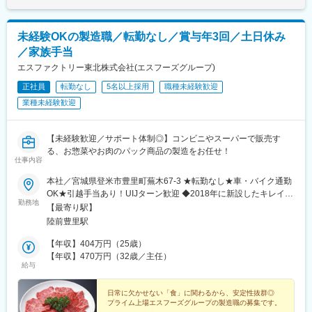
未経験OKの製造職／転勤なし／賞与年3回／土日休み
／家族手当
エスファクトリー東北株式会社(エスフーズグループ)
正社員
転勤なし
5名以上採用
職種未経験歓迎
業種未経験歓迎
【未経験歓迎／サポート体制◎】コンビニやスーパーで販売す
る、お惣菜やお肉のパック商品の製造をお任せ！
仕事内容
本社／宮城県登米市豊里町蕪木67-3 ★転勤なし★車・バイク通勤
OK★引越手当あり！UIJターン歓迎 ◆2018年に新設したキレイな
勤務地
工場で働けます◆冷暖房完備※受動喫煙対策あり（屋内禁煙）
【最寄り駅】
陸前豊里駅
【年収】404万円（25歳）
【年収】470万円（32歳／主任）
給与
日常に欠かせない「食」に関わるから、安定性抜群◎
プライム上場エスフーズグループの製造職の募集です。