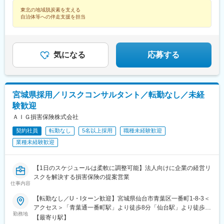
験年数を有する国家公務員が受ける俸給月額との均衡を考慮して
東北の地域脱炭素を支える
決定します※支給要件を満たした場合は、次のような諸手当が支給
自治体等への伴走支援を担当
されます。└扶養手当、住居手当、通勤手当、単身赴任手当、地
域手当、超過勤務手当 など※俸給月額等は2026年４月１日現在の
「一般職の職員の給与に関する法律」の規定によるものです
気になる
応募する
宮城県採用／リスクコンサルタント／転勤なし／未経
験歓迎
ＡＩＧ損害保険株式会社
契約社員
転勤なし
5名以上採用
職種未経験歓迎
業種未経験歓迎
【1日のスケジュールは柔軟に調整可能】法人向けに企業の経営リ
スクを解決する損害保険の提案営業
仕事内容
【転勤なし／U・Iターン歓迎】宮城県仙台市青葉区一番町1-8-3＜
アクセス＞「青葉通一番町駅」より徒歩8分「仙台駅」より徒歩
勤務地
10分★受動喫煙対策：敷地内喫煙可能場所あり（勤務先に応じて
【最寄り駅】