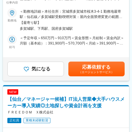
仕事内容
ルデータの長期保存に不可欠なデータストレージ用磁気テープの
供給を主要な事業とし、世界に向けてストレージメディアのソリ
＜勤務地詳細＞本社住所：宮城県多賀城市桜木3-4-1 勤務地最寄
ューションを提供しています。
駅：仙石線／多賀城駅受動喫煙対策：屋内全面禁煙変更の範囲：
データストレージ用磁気テープは、ビッグデータの長期保存用ス
勤務地
会社の定める事業所（リモートワーク含む）
【最寄り駅】
トレージとしてグローバルなICT企業や研究機関・金融機関等、全
多賀城駅、下馬駅、国府多賀城駅
世界で利用されています。
その中で我々の組織は、データストレージ用磁気テープの開発、
＜予定年収＞650万円～910万円＜賃金形態＞月給制＜賃金内訳＞
設計、試作、評価などの業務を担っています。
月額（基本給）：391,900円～570,700円＜月給＞391,900円～
給与
570,700円＜昇給有無＞有＜残業手当＞有＜給与補足＞※想定年収
■担当予定の業務内容
は基本給、賞与（年2回）を含む金額となります。（残業代は別途
磁気テープの主な製造プロセスは、ナノレベルで微粒子化した磁
支給）■昇給：あり※ジョブグレード制により、年功ではなく個人
性体を、ナノ粒子レベルで均一に調液し、高分子フィルム上に均
の役割・実績に応じ改定。ただし、役割に大きな変動が生じた場
応募依頼する
一かつ超平滑に超薄層塗布して膜を形成しています。
気になる
合は随時見直しあり。■賞与：年2回（6月、12月）※会社業績や個
（エージェントサービス）
データストレージ用磁気テープメディアの開発途上で発生する課
人評価等に応じて変動します。賃金はあくまでも目安の金額であ
題を科学的に分析・解決し、新規データストレージ用磁気テープ
り、選考を通じて上下する可能性があります。月給(月額)は固定手
の商品化を実現するために、以下の業務をご担当いただきます。
当を含めた表記です。
NEW
◇開発設備に関わる改善、新規製作業務
【仙台／マネージャー候補】IT法人営業◆大手ハウスメ
◇装置ハード回路設計、PLCを用いた装置制御に関わる業務
◇開発・生産工程で使用する新規設備開発に伴う設計業務、設備
ーカー導入実績◎土地探しや資金計画を支援
要素技術開発、プロセス開発を担当
ＦＲＥＥＤＯＭ Ｘ株式会社
◇開発メンバーとして自身による設備設計のほかに協力メーカー
正社員
業種未経験歓迎
を活用した設備設計・製作
◇設備仕様書の作成、関連する建物のユーティリティ関連の仕様
決め、設備立ち合い、導入業務を他エンジニアと連携し行う。