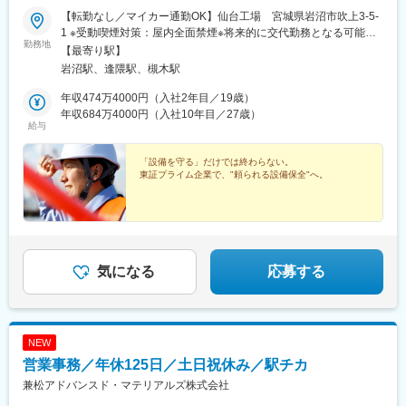
【転勤なし／マイカー通勤OK】仙台工場 宮城県岩沼市吹上3-5-
1 ※受動喫煙対策：屋内全面禁煙※将来的に交代勤務となる可能性
勤務地
あり
【最寄り駅】
岩沼駅、逢隈駅、槻木駅
年収474万4000円（入社2年目／19歳）
年収684万4000円（入社10年目／27歳）
給与
「設備を守る」だけでは終わらない。
東証プライム企業で、"頼られる設備保全"へ。
気になる
応募する
NEW
営業事務／年休125日／土日祝休み／駅チカ
兼松アドバンスド・マテリアルズ株式会社