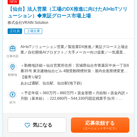
NEW
る対顧（中小企業経営者）営業
■入社後のキャリア
【仙台】法人営業（工場のDX推進に向けたAI×IoTソリ
・会計事務所新規開拓
入社してから実際に現場や製造工場に行って2週間程の研修を行い
・条件交渉（対顧客（投資家）、対紹介者）
ューション）◆東証グロース市場上場
ます。
・社内管理担当部署と連携の上、既存案件の管理
最初は先輩社員と一緒にお客様の担当を行い、スキルに合わせて
株式会社VRAIN Solution
・クロスセルの推進
徐々に一人で業務をお任せしていきます。
正社員
上場企業
・部下の育成、管理
■提携機関向け
変更の範囲：会社の定める業務
・キーパーソンを調査、グリップいただき、顧客先紹介機会の創
AI×IoTソリューション営業／製造業DX推進／東証グロース上場企
出
業／自社開発AIプロダクト／大手メーカー向け提案／一気通貫の
・セミナー共催先企業の獲得や講演登壇者との関係性構築並びに
仕事内容
営業スタイル／数千万円規模の商談／成果でキャリアアップ
提案機会の創出
＜勤務地詳細＞仙台営業所住所：宮城県仙台市青葉区中央一丁目6
■業務内容：
【ミッション】
番35号 東京建物仙台ビル 4階受動喫煙対策：屋内全面禁煙変更の
当社は、国内大手メーカーを中心に工場のDX推進に向けてAI×IoT
勤務地
各エリアのより多くの経営者や投資家へ投資商品を提供し、お客
範囲：会社の定める事業所
【最寄り駅】
によるソリューションを提供をしております。
様の資産面での課題解決がミッションとなります。
あおば通駅、仙台駅、仙台駅(地下鉄)
お客様によって様々な課題を抱えているため、お客様に寄り添い
具体的な業務としては、リード獲得、認知獲得、資料作成、提
課題を深堀りしながら提案していただきます。
＜予定年収＞360万円～880万円＜賃金形態＞月給制＜賃金内訳＞
案、テスト、効果検証、クロージング、アフターフォローなどク
また7,000超の会計事務所・150超の金融機関と提携を結んでお
月額（基本給）：222,680円～544,330円固定残業手当/月：
ライアントワーク全般をお任せします。
給与
り、経営者や投資家を紹介いただける会計事務所・金融機関との
77,320円～189,004円（固定残業時間45時間0分/月）超過した時
リレーション強化も重要なミッションとなります。
間外労働の残業手当は追加支給＜月給＞300,000円～733,334円
営業活動全般を一気通貫で行っていただきますが、ドメイン知識
（一律手当を含む）＜昇給有無＞有＜残業手当＞有＜給与補足＞※
の獲得までのプロセスはアポ獲得、初期商談、テスト対応などを
【サポート体制】
経験、スキル、年齢を考慮の上、当社規定により決定します。※年
応募依頼する
通じて、クライアントの現場課題やプロダクト、ソリューション
気になる
・営業資料や数値管理、クライアント対応（電話、メール）、契
収構成は、月給×12ヶ月となります。■人事評価：年2回※評価に応
（エージェントサービス）
理解を通じて、受注のスキルを身に着けてもらいます。数千万円
約書や資料作成などは営業アシスタントでサポートしておりま
じて給与改定を実施賃金はあくまでも目安の金額であり、選考を
規模の契約となるため、経験を重ねるごとに受注数を増加させて
す。