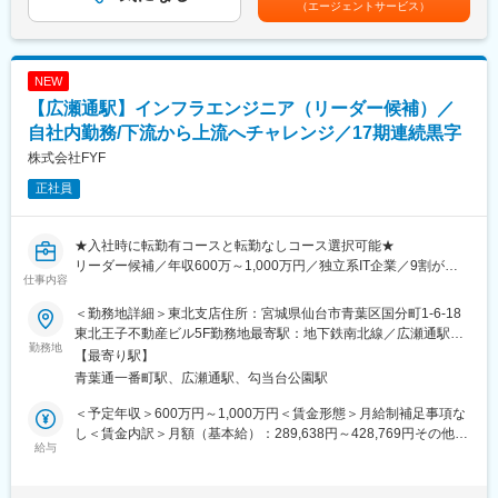
（エージェントサービス）
■案件詳細
現在はAI外観検査事業およびコンサルティング事業を中心に事業
金額であり、選考を通じて上下する可能性があります。月給(月額)
・エリア：東北（福島～青森）※仙台拠点
拡大しており、今後も製造現場における様々な課題解決に向け
は固定手当を含めた表記です。
・案件比率：元請メイン／一部下請あり（福島～青森エリア）
た、自社製のAIソフトウェア×IoTによる新たなソリューション領
・規模：5,000万円～1億円中心
域へと事業を拡大していきます。
NEW
・工期：短期（元請でも負担軽め）
【広瀬通駅】インフラエンジニア（リーダー候補）／
変更の範囲：会社の定める全ての業務
■組織構成
自社内勤務/下流から上流へチャレンジ／17期連続黒字
・営業：11名
株式会社FYF
・事務：4名
正社員
・倉庫：2名
・工事：1名
・技術：1名
★入社時に転勤有コースと転勤なしコース選択可能★
→ 少数精鋭で裁量を持って働ける環境
リーダー候補／年収600万～1,000万円／独立系IT企業／9割が受
仕事内容
託で自社内勤務／完全週休二日／年間休日122日
■働き方
・土日祝休み
＜勤務地詳細＞東北支店住所：宮城県仙台市青葉区国分町1-6-18
東北支店は、高い技術力がお客様から信頼を寄せられ、プライム
・残業 月平均5時間程度
東北王子不動産ビル5F勤務地最寄駅：地下鉄南北線／広瀬通駅駅
案件や上流工程の案件も多く、技術力を十分に発揮できる機会が
勤務地
└ 下請工事中心で書類業務が少ない
受動喫煙対策：屋内全面禁煙変更の範囲：本文参照
【最寄り駅】
豊富にあります。
└ 元請時も専門工事中心で工期が短い
青葉通一番町駅、広瀬通駅、勾当台公園駅
・転勤なし（希望により選択可）
■業務内容：【変更の範囲：会社の定める業務】
・出張あり（エリア：福島～青森）
＜予定年収＞600万円～1,000万円＜賃金形態＞月給制補足事項な
・一般企業、地方自治体、学校、病院などのLAN環境／無線LAN
└ 日帰り中心、長くても1週間程度（日当あり）
し＜賃金内訳＞月額（基本給）：289,638円～428,769円その他固
環境／仮想基盤環境の設計・構築
給与
└ 長期出張は基本なし
定手当/月：35,000円固定残業手当/月：25,362円～36,231円（固
・ファイルサーバ・メールサーバ・認証サーバの設計・構築
定残業時間10時間0分/月）超過した時間外労働の残業手当は追加
・セキュリティ対策製品・負荷分散装置の導入・構築
■企業魅力
支給＜月給＞350,000円～500,000円（一律手当を含む）＜昇給有