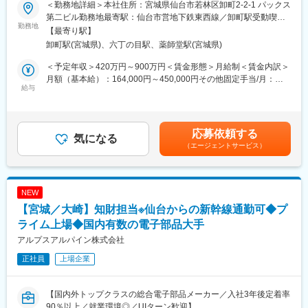
社会的インパクトの大きなプロジェクト経験を積むことができま
＜勤務地詳細＞本社住所：宮城県仙台市若林区卸町2-2-1 パックス
■詳細内容：
す。
第二ビル勤務地最寄駅：仙台市営地下鉄東西線／卸町駅受動喫煙
ユーザー様から直接案件をいただき、電子カルテの運用サポート
勤務地
4. 通信インフラの専門性を習得
対策：屋内全面禁煙変更の範囲：会社の定める事業所
【最寄り駅】
や付随するシステムの開発・導入などを行います。
基地局建設や通信設備に関する知識を実務を通じて身につけられ
卸町駅(宮城県)、六丁の目駅、薬師堂駅(宮城県)
顧客の8割以上は医療関係で、要件定義から開発・導入までと、一
るため、将来的なキャリアの幅を広げることができます。
連の業務に携わるため、自身のスキルアップにもつながります。
＜予定年収＞420万円～900万円＜賃金形態＞月給制＜賃金内訳＞
※使用言語：.NET、VB、PHP等
■組織構成
月額（基本給）：164,000円～450,000円その他固定手当/月：
※作業環境：Windows
給与
所属：RTS基地局設置統括部 Indoor推進2課
50,000円＜月給＞214,000円～500,000円＜昇給有無＞有＜残業手
■組織構成：
社員：9名
当＞有＜給与補足＞※前職の経験等も考慮します。 ■固定手当：職
就業先は計8名(うち女性3名)で構成されています。
業務委託：13名
能給等 ■変動手当：変動残業手当・賞与等■昇給：年1回(1,000～
■入社後の流れ：
3,000円/月) ※過去実績■賞与：年2回(計3~5ヶ月分)※過去実績賃金
応募依頼する
これまでのご経験に合わせた業務をお任せいたします。
気になる
■当社について
はあくまでも目安の金額であり、選考を通じて上下する可能性が
（エージェントサービス）
ご経験の少ない方には最初のうちは保守側から業務を進めていく
楽天グループ100％出資の企業として2023年に設立されました。
あります。月給(月額)は固定手当を含めた表記です。
方向です。電話応対もしつつその後スキルが付いたタイミングで
戦略立案から業務実行、運営支援、DX推進までをワンストップで
ユーザー様の対応をしていただき、要件定義からテストまで全般
提供しており、楽天グループが培ってきたノウハウと全国規模の
を携わっていただきます。
ネットワークを活用しながら、高品質かつスピーディなソリュー
NEW
■キャリアパス
ションを実現しています。
【宮城／大崎】知財担当※仙台からの新幹線通勤可◆プ
得意分野に特化したスペシャリスト・幅広い領域をカバーするフ
ルスタックエンジニア・プロジェクトマネージャーなどを目指さ
ライム上場◆国内有数の電子部品大手
変更の範囲：会社の定める業務
れる方であれば、一緒に会社を成長させていきましょう。
アルプスアルパイン株式会社
■働き方
正社員
上場企業
子育て世代など、ライフステージに合わせた働き方をご相談させ
ていただきます。
■弊社の特徴：
【国内外トップクラスの総合電子部品メーカー／入社3年後定着率
弊社はユーザーの要望に応じた社内システムも低価格で構築する
90％以上／就業環境◎／UIターン歓迎】