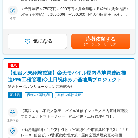
・現場におけるCO2排出量の集計業務
【案件特徴】
親会社である 高砂熱学工業株式会社（東証プライム上場） からの
＜予定年収＞750万円～900万円＜賃金形態＞月給制＜賃金内訳＞
■ポジションの魅力点：
案件をはじめ、大型案件にも携わるチャンスあり
月額（基本給）：280,000円～350,000円その他固定手当/月：
環境管理担当としてのご経験が豊富な方がご活躍できる環境で
【この仕事の魅力】
給与
80,000円＜月給＞360,000円～430,000円＜昇給有無＞有＜残業手
す。また、環境管理の業務に興味・ご関心をお持ちの方も積極的
空調・給排水設備という「建物の命」に関わる重要分野で、社会
当＞有＜給与補足＞※その他固定手当→現場手当：月80,000円の
にご応募ください。
に欠かせないインフラを支えられる
支給となります。■昇給：年1回（4月）■賞与：年2回（7月・12月
環境管理担当としてのプロフェッショナルとして活躍いただくこ
大規模案件の現場監督として、安全・品質・工程を総合的にマネ
／昨年度実績8ヶ月分）※業績に応じて別途、成果配分賞与あり
応募依頼する
とも、将来的にキャリアを広げることも可能です。
ジメントできる経験が積める
気になる
（3月）賃金はあくまでも目安の金額であり、選考を通じて上下す
（エージェントサービス）
技術力とマネジメント力を両立させ、キャリアアップを目指せる
る可能性があります。月給(月額)は固定手当を含めた表記です。
■組織構成：
環境です
・北日本支社の環境グループは、４名（総合職2名・アシスタント
【福利厚生】
2名）で構成されています
住宅手当、家族手当・子供手当などの福利厚生が充実しているの
NEW
で、長期的に腰を据えて働くことが可能です。
【仙台／未経験歓迎】楽天モバイル屋内基地局建設推
■働き方：
【教育制度】
・土日祝休みです。仮に実際に休日出勤があった場合は振替休日
初級・中級・上級に分けた社員教育制度があり、自己啓発や職種
進PM(工程管理)◇土日祝休み／基地局プロジェクト
の取得可能
別教育、選抜教育などの制度も充実しています。
楽天トータルソリューションズ株式会社
・フレックス・月6回のリモート可・服装自由な社風と非常に柔軟
な働き方が可能
正社員
職種未経験歓迎
業種未経験歓迎
【当社の特徴】
・月5回程度の出張が発生する可能性がございます。残業時間は
■環境設備の総合エンジニアリング企業
30~40時間程度。
1966年（昭和41年）に建築設備の総合エンジニアリング企業とし
【英語スキル不問／楽天モバイル通信インフラ／屋内基地局建設
てスタートしました。現在は空調・衛生工事などの一般設備、集
プロジェクトマネージャー｜施工推進・工程管理担当】
変更の範囲：会社の定める業務
合住宅リニューアル、店舗商業施設、管更生工事などを中心に事
仕事内容
楽天モバイルの通信エリア拡大を支える屋内基地局建設プロジェ
業展開しています。全国に展開するサービスネットワークでお客
クトにおいて、プロジェクトの立ち上げから電波発射までの工程
様のニーズに応えています。今後も環境づくりの一端を担い環境
＜勤務地詳細＞仙台支社住所：宮城県仙台市青葉区中央3-5-17 ミ
推進を担当していただきます。
設備の総合エンジニアリング企業として社会に貢献していきま
レーネT仙台ビル3階 受動喫煙対策：屋内全面禁煙変更の範囲：会