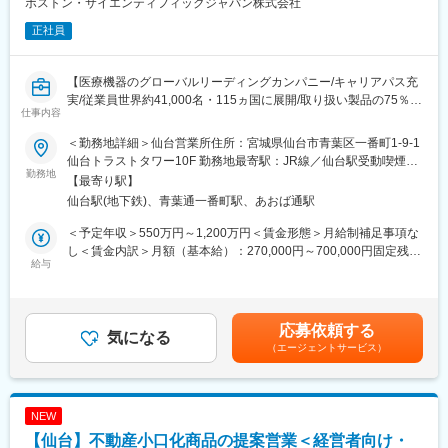
ボストン・サイエンティフィックジャパン株式会社
の方法やポイントを学びます。
■配属：
正社員
営業所に配属後は、先輩社員によるマンツーマン指導を実施しま
・日本工営株式会社へ出向（各支店）
す。他にもスキルアップ研修、昇職者研修などをご用意している
・本社：東京都千代田区麹町5-4
ためステップアップがしやすい環境です。
・建設コンサルタント業
【医療機器のグローバルリーディングカンパニー/キャリアパス充
実/従業員世界約41,000名・115ヵ国に展開/取り扱い製品の75％以
■魅力
変更の範囲：会社の定める業務
仕事内容
上がTOP3以内のマーケットシェアを獲得／新製品の拡大に向けた
<会社の魅力>
増員採用】
・1970年創業・シロアリ対策では業界シェアNO.1の実績を持ちま
＜勤務地詳細＞仙台営業所住所：宮城県仙台市青葉区一番町1-9-1
す。
仙台トラストタワー10F 勤務地最寄駅：JR線／仙台駅受動喫煙対
■業務内容：
勤務地
策：屋内全面禁煙変更の範囲：会社の定める事業所（リモートワ
【最寄り駅】
医師や医療従事者に対して、当社製品の提案営業を行っていただ
・東証プライム上場企業・JA提携企業のためお客様からの信頼度
ーク含む）
仙台駅(地下鉄)、青葉通一番町駅、あおば通駅
きます。
が高く、未経験からでも安心して営業活動を行うことが出来ま
＜具体的な業務例＞
す。
＜予定年収＞550万円～1,200万円＜賃金形態＞月給制補足事項な
・担当製品の提案、技術サポート（手術の立会いあり）
し＜賃金内訳＞月額（基本給）：270,000円～700,000円固定残業
・最新の医療関連情報の提供、サポート（勉強・セミナーの主催
給与
＜未経験からでも安心＞
手当/月：50,000円～80,000円（固定残業時間20時間0分/月）超過
など）
・中途社員比率は6割以上で、未経験入社率95%です。
した時間外労働の残業手当は追加支給＜月給＞320,000円～
・販売代理店へのサポート（製品情報の提供、勉強会の主催な
知識も経験もゼロからスタートしている先輩ばかり。プロへの成
780,000円（一律手当を含む）＜昇給有無＞有＜残業手当＞有＜
ど）
長過程を是非楽しんでください。
給与補足＞※上記は、セールスインセンティブのターゲット金額を
応募依頼する
・各種学会への参加
気になる
・業界未経験者の方もご活躍いただいております
含めた理論年収となります。セールスインセンティブは個人業績
（エージェントサービス）
＜営業スタイル＞
⇒飲食業、介護職員、住宅営業、建設業の入社実績有
により算定されます。※具体的な年収金額については能力・経験等
動脈硬化や喫煙などが原因で発症する末梢血管疾患に対して使用
を考慮して決定・提示いたします。賃金はあくまでも目安の金額
されるカテーテルなどの医療機器を提案します。製品のスペシャ
<インセンティブ制度 >
であり、選考を通じて上下する可能性があります。月給(月額)は固
リストとして、「この患者にはどのように使用するか」を医師に
・実績に応じて毎月給与に反映します。
定手当を含めた表記です。
NEW
提言しながら、販売を行うコンサルティングに近い営業スタイル
経験・年齢に関わらず早期で年収800万も可能です！
【仙台】不動産小口化商品の提案営業＜経営者向け・
です。
（）内は年間インセンティブ額