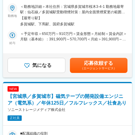
供給を主要な事業とし、世界に向けてストレージメディアのソリ
＜勤務地詳細＞本社住所：宮城県多賀城市桜木3-4-1 勤務地最寄
ューションを提供しています。
駅：仙石線／多賀城駅受動喫煙対策：屋内全面禁煙変更の範囲：
データストレージ用磁気テープは、ビッグデータの長期保存用ス
勤務地
会社の定める事業所（リモートワーク含む）
【最寄り駅】
トレージとしてグローバルなICT企業や研究機関・金融機関等、全
多賀城駅、下馬駅、国府多賀城駅
世界で利用されています。
その中で我々の組織は、データストレージ用磁気テープの開発、
＜予定年収＞650万円～910万円＜賃金形態＞月給制＜賃金内訳＞
設計、試作、評価などの業務を担っています。
月額（基本給）：391,900円～570,700円＜月給＞391,900円～
給与
570,700円＜昇給有無＞有＜残業手当＞有＜給与補足＞※想定年収
■担当予定の業務内容
は基本給、賞与（年2回）を含む金額となります。（残業代は別途
磁気テープの主な製造プロセスは、ナノレベルで微粒子化した磁
支給）■昇給：あり※ジョブグレード制により、年功ではなく個人
性体を、ナノ粒子レベルで均一に調液し、高分子フィルム上に均
の役割・実績に応じ改定。ただし、役割に大きな変動が生じた場
応募依頼する
一かつ超平滑に超薄層塗布して膜を形成しています。
気になる
合は随時見直しあり。■賞与：年2回（6月、12月）※会社業績や個
（エージェントサービス）
データストレージ用磁気テープメディアの開発途上で発生する課
人評価等に応じて変動します。賃金はあくまでも目安の金額であ
題を科学的に分析・解決し、新規データストレージ用磁気テープ
り、選考を通じて上下する可能性があります。月給(月額)は固定手
の商品化を実現するために、以下の業務をご担当いただきます。
当を含めた表記です。
NEW
◇開発・生産工程で使用する新規設備開発に伴う設計業務、設備
【宮城県／多賀城市】磁気テープの開発設備エンジニ
要素技術開発、プロセス開発を担当
◇開発メンバーとして自身による設備設計のほかに協力メーカー
ア（電気系）／年休125日／フルフレックス／社食あり
を活用した設備設計・製作
ソニーストレージメディア株式会社
◇設備仕様書の作成、関連する建物のユーティリティ関連の仕様
正社員
決め、設備立ち合い、導入業務を他エンジニアと連携し行う
■想定ポジション
■配属組織の役割
担当者としてご自身の専門性を活かして、開発設備エンジニアと