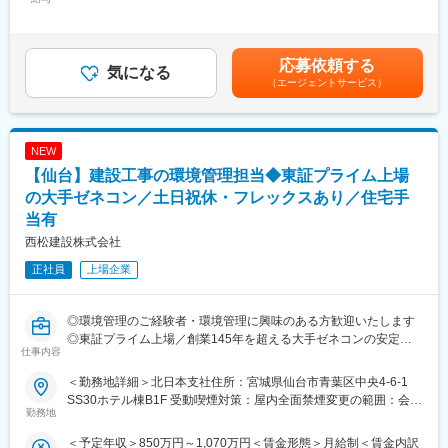
・地元の有力企業がクライアントの中心であり、地域経済への貢
650,000円＜昇給有無＞有＜残業手当＞有＜給与補足＞※経験やス
・取引先との打ち合わせ
献を実感できます。
キルを考慮して決定します。■給与改定年1回（4月）■賞与年2回
・各社との折衝業務
・比較的ワークライフバランスを取りやすく、リモートと出社の
（5月・12月）※昨年度実績：2ヶ月分賃金はあくまでも目安の金
・施工スケジュール・予算の管理
ハイブリッドワークが浸透しています。
額であり、選考を通じて上下する可能性があります。月給(月額)は
応募依頼する
・協力会社や職人との連携、調整
気になる
固定手当を含めた表記です。
（エージェントサービス）
・工事の品質・作業所の安全管理
変更の範囲：会社の定める業務
■入社後の流れ：
まずは1ヶ月程度、OJTの先輩が業務フローや業務に必要な知識を
NEW
レクチャーします。他部署のスタッフとの顔合わせも行ない、部
【仙台】建設工事の環境管理担当◆東証プライム上場
署間の連携が取りやすいようにサポートしていくので、ご安心く
ださい。
の大手ゼネコン／土日祝休・フレックスあり／住宅手
当有
■お任せする工事について：
西松建設株式会社
◇通信基地局の新設・増設・維持◇
スマートフォンなど通信機器の利用に向け、音声やデータを電波
正社員
上場企業
で伝送する鉄塔「通信基地局」の新設・増設・維持を行なってい
ます。
◎環境管理のご経験者・環境管理に興味のある方歓迎いたします
■働き方：
◎東証プライム上場／創業145年を超える大手ゼネコンの安定基
仕事内容
・基本土日休み、長期休暇（GW・夏季休暇・年末年始）も10日
盤
程度休むことができる環境です。
◎月6回のリモートワーク／完全フルフレックス／土日祝休／福利
＜勤務地詳細＞北日本支社住所：宮城県仙台市青葉区中央4-6-1
※取引先は大手通信系となります。その取引先が営業日でない時は
厚生充実で働き方・WLB◎
SS30ホテル棟B1F 受動喫煙対策：屋内全面禁煙変更の範囲：会社
当社も対応しておりませんので、働きやすい環境が実現できてい
勤務地
の定める事業所（リモートワーク含む）
ます！
■募集背景：
＜予定年収＞850万円～1,070万円＜賃金形態＞月給制＜賃金内訳
・担当案件によって出張や残業が発生します。他県で行う案件
当社は2016年に環境大臣より「エコ・ファースト企業」に認定さ