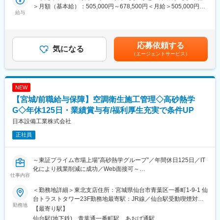
＞月額（基本給）：505,000円～678,500円＜月給＞505,000円～
は、平日は案剣先、週末に帰ってくる働き方となる可能性もあり
れ、従前に増して環境経営先進企業として環境法令順守はもとよ
給与
678,500円＜昇給有無＞有＜残業手当＞有＜給与補足＞■給与詳細
ます。
り地球環境保全に資する各種取組みを強化しております。今回、
は経験・能力を踏まえ当社規定により決定します。■昇給：年1回
北日本支社における「安全・環境」の内、環境業務に精通した経
■賞与：年2回■モデル年収：30歳：850万／35歳：967万／40
■魅力／特徴：
験者を求めております。
歳：1070万／42歳：1150万※地域限定職を選択の場合はモデル年
◇通信やSDGsに関わるものは、人々が生活していくうえで欠かせ
応募依頼する
気になる
収から7割程度の提示になります。賃金はあくまでも目安の金額で
ないものです。当社は社会インフラというニーズの高い事業の中
■業務内容：
（エージェントサービス）
あり、選考を通じて上下する可能性があります。月給(月額)は固定
で、大手通信会社など多くの取引実績があるため、安定して依頼
同社の施工建設現場の環境業務の支援及び管理業務をお任せいた
手当を含めた表記です。
が入り続けています。
します。環境管理は、建設工事中の廃棄物の産廃・騒音・振動・
◇取引先は、既存顧客がほとんど。お客様もルールや交渉の仕方
大気汚染・水質汚濁などを抑制し、周辺環境への影響を最小限に
NEW
などをある程度把握しているうえでやり取りをするため、折衝も
抑えるための取り組みになります。各施工現場において、環境に
スムーズに進むことが多いです。
配慮しながらプロジェクトを進めることができているか点検・指
【宮城/前職給与保障】空調衛生施工管理◇高砂熱学
◇電気や通信、エネルギーなどの社会インフラは、人々の日常を
導を行う役割がございます。
G◇年休125日・業績賞与有/福利厚生充実で条件UP
支えている基盤になるものです。こうした基盤になる5GやloTに
日本設備工業株式会社
関わる通信基地局工事や、メガソーラーの新設・増設工事などの
■業務詳細：
施工管理として、世の中の役に立っている実感を得られる仕事で
・環境法令順守に関する支援・指導（順守すべき法令の特定、順
正社員
す。
守状況の定期確認、法改正への対応等）
・産廃業者の選定、産廃処理施設の点検、委託契約書締結、マニ
変更の範囲：会社の定める業務
フェスト管理
～東証プライム市場上場”高砂熱学グループ”／年間休日125日／IT
・行政届出書類の作成支援
化により残業削減に成功／Web面接可～
仕事内容
・関連する環境データの収集・分析・発信等
・社内研修業務及び支社（支店）、現場における環境教育の支援
オフィスビル、倉庫、工場、学校、マンションなどの新築・改修
＜勤務地詳細＞東北支店住所：宮城県仙台市青葉区一番町1-9-1 仙
・環境・品質マネジメントシステムの運用管理（維持、改善）他
工事にて施工管理職（現場責任者・監督者）としてご活躍いただ
台トラストタワー23F勤務地最寄駅：JR線／仙台駅受動喫煙対
・脱炭素の実現に向けて、施工建設現場にCO2削減に資する軽油
きます。品質・安全・工程・コストをバランス良く管理し竣工ま
勤務地
策：敷地内全面禁煙変更の範囲：会社の定める事業所
【最寄り駅】
代替燃料や再エネ電力の導入促進業務
でやり遂げる役割です。
仙台駅(地下鉄)、青葉通一番町駅、あおば通駅