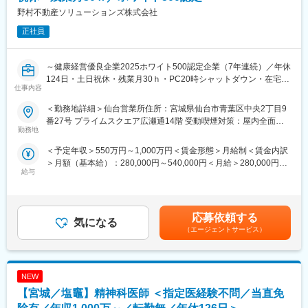
当社は独立系企業で、Cisco, HPE Aruba, Allied Telesis, YAMAHA,
野村不動産ソリューションズ株式会社
Fortinet, Palo Alto, Juniper, F5など、多種多様なメーカー製品を取
変更の範囲：本文参照
正社員
り扱っており、幅広い技術を磨けるメリットがあります。
■当社の特徴
～健康経営優良企業2025ホワイト500認定企業（7年連続）／年休
(1)社員目線の組織づくり
124日・土日祝休・残業月30ｈ・PC20時シャットダウン・在宅勤
当社の代表は、元技術者。だからこそ、「技術者の働きやすい環
仕事内容
務一部導入・有給は1時間単位で取得可／スキルアップやキャリア
境づくり」に力を注いでいます。
開発制度充実！～
例えば、“9割が請負案件”という当社の環境もその一つ。
＜勤務地詳細＞仙台営業所住所：宮城県仙台市青葉区中央2丁目9
あちこちの現場を転々とすることなく、慣れた環境で、気心の知
番27号 プライムスクエア広瀬通14階 受動喫煙対策：屋内全面禁
■業務詳細：
勤務地
れたメンバーと一緒に仕事ができる喜びを感じていただけるはず
煙変更の範囲：会社の定める事業所（リモートワーク含む）
（1）不動産の売買
です。
＜予定年収＞550万円～1,000万円＜賃金形態＞月給制＜賃金内訳
企業不動産の売買において20年以上の実績と、全国対応の総合力
＞月額（基本給）：280,000円～540,000円＜月給＞280,000円～
を持ちます。一社ごとのニーズに対応したオーダーメードソリュ
(2)社内ラボ
給与
540,000円＜昇給有無＞有＜残業手当＞有＜給与補足＞■昇給■賞
ーションと営業窓口を一本化させたワンストップサービスを展開
本社にはラボがあり検証機500台が自由に利用可能となっており
与：年2回■モデル年収：38歳 課長 入社10年 900万円～※基
しています。
ます。
幹職採用の場合は職責手当が支給となります。賃金はあくまでも
支店にも検証機を取り揃えており、新旧さまざまな機器を使用し
目安の金額であり、選考を通じて上下する可能性があります。月
（2）信託受益権の売買サポート
応募依頼する
て技術検証することが可能です。
気になる
給(月額)は固定手当を含めた表記です。
金融商品取引法等の法令に則ったコンプライアンス体制と数多く
（エージェントサービス）
の取引実績に基づく多彩な情報網をもとに、迅速・確実なサービ
■組織・社風
スを提供します。
平均年齢は34歳。20代～30代の若手が活躍中。年齢・社歴・役
職・性別に関係なく、全員「～さん」と呼び合うフランクな間柄
NEW
（3）不動産の有効活用・不動産鑑定
です。拠点間の垣根が無く、全拠点のエンジニアで協力し合って
遊休地の有効活用は企業不動産の大切なテーマです。開発にあた
【宮城／塩竈】精神科医師 ＜指定医経験不問／当直免
業務を進めています。
りマーケットニーズをしっかりと調査し、事業企画のご提案から