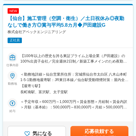
■業務内容
今後3年間で100名増員を計画する成長期に、成果を正当に評価す
842万賃金はあくまでも目安の金額であり、選考を通じて上下す
地域の中小企業が抱える後継者不足や事業成長等の経営課題に、
る組織で早期昇格を目指せます。
る可能性があります。月給(月額)は固定手当を含めた表記です。
NEW
M&Aによる解決策を提案します。
【仙台】施工管理（空調・衛生）／土日祝休み◎夜勤
案件発掘から成約まで一気通貫で担当するため、高い営業力だけ
変更の範囲：会社の定める業務
でなく経営・財務・事業戦略の知識も身につきます
なしで働き方◎賞与平均5.8カ月◆戸田建設G
・新規クライアント開拓・アポイント取得（3割）
株式会社アペックエンジニアリング
・経営者への課題ヒアリング/譲渡先企業の探索・提案（3割）
正社員
・条件交渉・マッチング支援（1割）
・成約に向けた資料作成、分析（1割）
・成約までのプロジェクト推進(2割）
【100年以上の歴史を誇る東証プライム上場企業（戸田建設）の
※事務処理やデータ入力、郵送業務、リスト作成等は全て事務が担
100%出資子会社／完全週休2日制／新築工事メインのため夜勤無
当するため営業に専念可能です
仕事内容
し／賞与平均5.8カ月／BMW GROUP Tokyo Bayなどの実績あり】
■業務内容：
■組織構成
＜勤務地詳細＞仙台営業所住所：宮城県仙台市太白区 八木山本町
衛生空調設備工事の工事全体の「安全・品質・予算・工程」など
仙台支店：7名(支店長1名、シニアアソシエイト1名 アソシエイ
1-5-1勤務地最寄駅：JR東日本線／仙台駅受動喫煙対策：屋内全面
の管理をお任せします。
勤務地
ト3名 事務1名)
禁煙変更の範囲：会社の定める事業所
【最寄り駅】
◇詳細
(社内平均年齢34歳)
長町南駅、富沢駅、太子堂駅
・施工図面の作成
・予算管理(必要経費の計算/実費の把握)
■仕事の魅力
＜予定年収＞600万円～1,000万円＜賃金形態＞月給制＜賃金内訳
・職人の手配
◎成果が年収に直結
＞月額（基本給）：500,000円～830,000円＜月給＞500,000円～
・現場巡視による工事品質の管理
給与
年功序列ではなく成果を重視。頑張りが正当に評価され、収入ア
830,000円＜昇給有無＞有＜残業手当＞有＜給与補足＞■賞与：年
・作業者や周辺地域への安全管理
ップを実現できます
2回＋決算賞与 ※2025年度実績9.8か月 過去５年平均5.8か月■
・工程管理
(モデル年収例)
年々、技術や経験がスキルとして積み重なり好評価につながりま
＊直行直帰可能で、出張や案件の掛け持ちもありません。
入社6か月（31歳）：800～1,000万円(M＆A未経験者)
す。50代で自分の働きたい限りベテランの高給職として企業から
応募依頼する
＊１つの現場を２～３人で担当していただきます。
気になる
入社1年6か月（29歳）：600～800万円(M＆A未経験者)
重要視・厚遇されるのが特徴です。賃金はあくまでも目安の金額