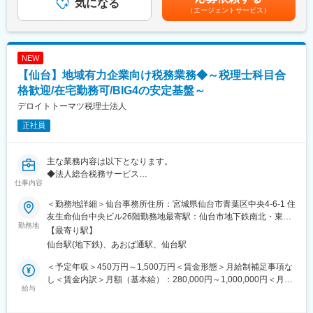
気になる
どこまでも追求。そうした中で築かれたお客様との信頼関係が、
選考を通じて上下する可能性があります。月給(月額)は固定手当を
（エージェントサービス）
＜生産車種は…＞
また新たな出会いへと繋がっていきます
含めた表記です。
◎LEXUS LBX
◎レクサスLBX
変更の範囲：会社内での全ての業務
◎シエンタ
NEW
◎アクア
【仙台】地域有力企業向け税務業務◆～税理士科目合
◎ヤリス
◎ヤリスクロス
格歓迎/在宅勤務可/BIG4の安定基盤～
◎カローラアクシオ
デロイトトーマツ税理士法人
◎カローラフィールダー
正社員
◎JPN TAXI など
＜スキルアップをサポート＞
主な業務内容は以下となります。
クルマづくりの技術は日進月歩です。
◆法人総合税務サービス
当社では入社後研修や階層別研修、自己啓発支援など、
仕事内容
国内企業に対して、税務のコンサルティングおよびコンプライア
一人ひとりのスキル・キャリアに応じた教育体系を設け、社員の
ンス業務を幅広く提供します。
スキルアップをサポートしています。
＜勤務地詳細＞仙台事務所住所：宮城県仙台市青葉区中央4-6-1 住
・法人に係る全般的な税務相談
友生命仙台中央ビル26階勤務地最寄駅：仙台市地下鉄南北・東西
・法人税・消費税・法人地方税の申告書作成またはレビュー
勤務地
＜チーム・組織構成＞
線／仙台駅受動喫煙対策：屋内全面禁煙変更の範囲：会社の定め
【最寄り駅】
・税務調査の立会い
企画～開発～生産まで一貫した体制を強みに、もっといいクルマ
る事業所
仙台駅(地下鉄)、あおば通駅、仙台駅
・法人の予実績管理を含む記帳代行業務
をもっと早くお届けするために、
・財務数値をベースとした経営者へのアドバイス
20～60代までの幅広い年代のメンバーが協力し合いながら業務に
＜予定年収＞450万円～1,500万円＜賃金形態＞月給制補足事項な
・組織再編税務コンサルティング
取り組んでいます。
し＜賃金内訳＞月額（基本給）：280,000円～1,000,000円＜月給
・連結納税導入支援
給与
他部署との情報共有も頻繁に行い、連携してクルマづくりを進め
＞280,000円～1,000,000円＜昇給有無＞有＜残業手当＞有＜給与
・税務デューデリジェンス等
ています。
補足＞※資格、経験、能力等を考慮の上、優遇いたします（提示ラ
◆個人所得税・資産税サービス