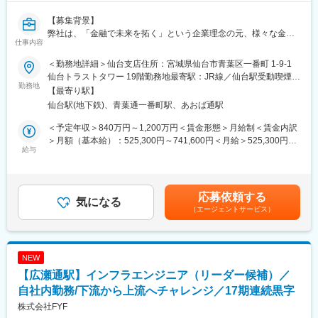
決め、設備立ち合い、導入業務を他エンジニアと連携し行う。
【募集背景】
弊社は、「金融で未来を拓く」という企業理念の元、様々な金融
■想定ポジション
仕事内容
商品の開発販売を手掛ける東証プライム上場の独立系金融会社で
担当者としてご自身の専門性を活かして、開発設備エンジニアと
す。顧客ニーズに合った商品とその提案力が高く評価され、売
して経験を積んで頂きます。
＜勤務地詳細＞仙台支店住所：宮城県仙台市青葉区一番町 1-9-1
上、営業利益ともに数倍ペースでの成長を遂げております。
ジョブアサインは、ご本人の経験値、理解度、適性等を考慮し、
仙台トラストタワー 19階勤務地最寄駅：JR線／仙台駅受動喫煙対
独立系金融企業のため、意思決定スピードが速く、効率の良い組
勤務地
無理ない範囲で行います。
策：屋内全面禁煙変更の範囲：会社の定める事業所
【最寄り駅】
織体制を構築しており、ワークライフバランスも大切にしている
仙台駅(地下鉄)、青葉通一番町駅、あおば通駅
カルチャーです。更なる事業成長のため、全国14拠点を起点とし
■職場の環境
たシェア確保／向上を目指しておりますが、各拠点で中核を担う
職場メンバーは60名程度で、幅広い年齢層が活躍しています。フ
＜予定年収＞840万円～1,200万円＜賃金形態＞月給制＜賃金内訳
役割の重要性が社内でも増していることから、管理職として新た
ラットな組織で、年齢に関係なく自由闊達に意見交換でき、相談
＞月額（基本給）：525,300円～741,600円＜月給＞525,300円～
にお迎えすることとなりました。
給与
しやすい雰囲気です。各人が裁量性のある業務を自発的に進めて
741,600円＜昇給有無＞有＜残業手当＞有＜給与補足＞■昇給：年
いますが、目標や課題達成に向けた活動等はメンバー間で助け合
1回■賞与：年2回（昨年実績6月・12月）■モデル年収例拠点長代
【業務内容】：【変更の範囲：会社の定める範囲】
いながら取り組んでいます。
理クラス: 30代/拠点長代理/年収956万円副拠点長クラス: 40代/副
支店長候補として入社後はまず営業をご担当いただき、近い将来
拠点長/年収1,236万円拠点長クラス: 50代/支店長/年収1,436万円賃
応募依頼する
には本社もしくは支店全体の営業マネジメントをお任せする予定
気になる
■描けるキャリアパス
金はあくまでも目安の金額であり、選考を通じて上下する可能性
（エージェントサービス）
です。
開発設計業務を通して、磁気記録技術、シミュレーション技術、
があります。月給(月額)は固定手当を含めた表記です。
・日本型オペレーティング・リース商品、 不動産小口化商品や海
電気工学、機械工学などの技術領域の知識を学ぶことができ、専
外不動産投資商品の販売
門性の向上が可能です。
・会計事務所、地銀等金融機関などの紹介者との緊密な連携によ
開発設備設計リーダーとしてチームをまとめ業務を実行するスキ
NEW
る対顧（中小企業経営者）営業
ルを身に付けることもできます。
【広瀬通駅】インフラエンジニア（リーダー候補）／
・会計事務所新規開拓
・条件交渉（対顧客（投資家）、対紹介者）
自社内勤務/下流から上流へチャレンジ／17期連続黒字
変更の範囲：正社員での採用となるため将来的に別の職務領域や
・社内管理担当部署と連携の上、既存案件の管理
技術領域に異動の可能性があります
株式会社FYF
・クロスセルの推進