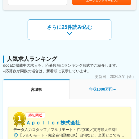
（エージェントサービス）
入社2年6か月31歳：1500～2000万(支店長クラス)
であり、選考を通じて上下する可能性があります。月給(月額)は固
■当社の魅力：
※営業社員平均年収：842万円
定手当を含めた表記です。
【◇埼玉スタジアム2002、さいたまスーパーアリーナなどの大型
案件】
◎M&A未経験者が多数活躍
受注案件は官庁2割、民間8割。教育施設、病院／福祉施設、商業
現在活躍中の社員の90％以上が未経験入社
さらに25件読み込む
施設、オフィスビル、集合住宅、さらには工場／研究施設、ホテ
(銀行、保険、人材、不動産、ITコンサル等)
ルまでさまざまな建築物の「設備工事」を手がけています。エリ
◎経営者と直接向き合う営業
アは東京、埼玉中心になります。
商談相手の多くは中小企業オーナー
施工実績：埼玉スタジアム2002、さいたまスーパーアリーナ、上
経営視点や財務知識が身につき、市場価値の高いビジネスパーソ
智大学四谷キャンパス、ドン・キホーテ鶴見店、BMW GROUP
ンへ成長できます
Tokyo Bay
人気求人ランキング
【◇グループに頼りすぎない経営】
変更の範囲：会社の定める業務
dodaに掲載中の求人を、応募数順にランキング形式でご紹介します。
戸田建設グループで堅実な経営体制でありながらも、外部案件比
※応募数が同数の場合は、新着順に表示しています。
率は99.4％で親会社に依存しない案件体制を確保しています。同
更新日：
2026/8/7（金）
社の信頼により外部からの受注は年々上昇しています。
【◇風通しのいい社風】
年収1000万円～
宮城県
戸田建設の子会社ですが各部門20～40名と人数規模がそこまで多
くないため、関係者の顔と名前がわかり意見が通りやすい環境で
す。また中途採用の方も多く社員旅行も実施実績があるため硬い
社風ではございません。
締切間近
変更の範囲：会社の定める業務
Ａｐｏｌｌｏｎ株式会社
データ入力スタッフ／フルリモート・在宅OK／賞与最大年3回
【フルリモート・完全在宅勤務OK】自宅など、全国どこでもあなたが働きやすい場所で働けます★転居を伴う転勤なし★全国47都道府県どこからでも応募OK【本社】東京都新宿区山吹町130番地の15 茜ビル2-A＜アクセス＞有楽町線「江戸川橋駅」、東西線「東西線」より徒歩10分※受動喫煙対策：あり