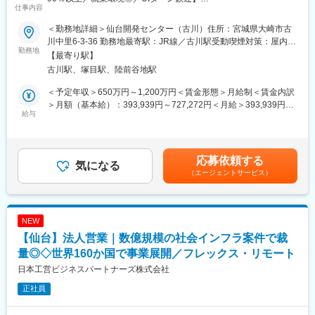
方法を提案しながら、最適なシステム構築を実施しています。同
仕事内容
社の開発は「あらゆるニーズにも柔軟な対応ができる高い技術
■業務内容：
力」「膨大な技術の積み重ねによる半パッケージ化された製品
＜勤務地詳細＞仙台開発センター（古川）住所：宮城県大崎市古
知財戦略立案、特許等の権利化、管理、調査、IP分析等をお任せ
群」「少数精鋭によるフットワークの軽い対応」を強みとしてお
川中里6-3-36 勤務地最寄駅：JR線／古川駅受動喫煙対策：屋内全
します。企業知財で求められるスキルセットも変わってきている
勤務地
ります。そうしたこれまでの経験が低コスト・高レベルのシステ
面禁煙変更の範囲：会社の定める事業所（リモートワーク含む）
【最寄り駅】
ところであり、こうした環境変化を踏まえ、次世代の知財組織を
ム開発を実現しております。今後も皆様に喜ばれるシステム開発
古川駅、塚目駅、陸前谷地駅
担う人材の採用を行います。
を提供していく考えです。
＜予定年収＞650万円～1,200万円＜賃金形態＞月給制＜賃金内訳
■当ポジションの魅力：
＞月額（基本給）：393,939円～727,272円＜月給＞393,939円～
電気・電子部品において、材料～完成品、サービスなど、多様な
給与
727,272円＜昇給有無＞有＜残業手当＞有＜給与補足＞※経験・ス
知財を扱えます。海外売上比率80％以上、連結売上１兆円に迫ろ
変更の範囲：会社の定める業務
キル・能力・前給を考慮の上、優遇します。■賞与：年2回（6
うとするグローバル企業のリスクマネジメントと成長の一翼を知
月・12月）※2025年度実績：年間4.95か月■昇給：年1回（3月）
財渉外の観点から担います。
※2026年度実績：平均17,000円賃金はあくまでも目安の金額であ
応募依頼する
気になる
り、選考を通じて上下する可能性があります。月給(月額)は固定手
（エージェントサービス）
■配属先について：
当を含めた表記です。
知的財産部全体は60名規模。うち、大崎市には30名弱。開発とも
距離が近く、和気あいあいとした雰囲気です。
NEW
■使用ツールなど：
【仙台】法人営業｜数億規模の社会インフラ案件で裁
・Anaqua
・PatentSQUARE
量◎◇世界160か国で事業展開／フレックス・リモート
・PatentSight
日本工営ビジネスパートナーズ株式会社
・AI Samuraiほか
正社員
■福利厚生面：
・仙台～古川間の新幹線通勤可／マイカー通勤可