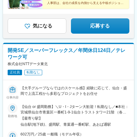
人事部は、会社の成長を内側から支える中核ポジショ
ン！
採用や教育を通じて人の成長に関わり、将来はチームづ
くりや組織運営、拠点展開まで担っていきます！
気になる
応募する
開発SE／スーパーフレックス／年間休日124日／テレ
ワーク可
株式会社NTTデータ東北
正社員
転勤なし
【大手グループならではのスケール感】経験に応じて、仙台・盛
岡で上流工程から多彩なプロジェクトをお任せ
仕事内容
【仙台 or 盛岡勤務】＼U・I・Jターン大歓迎！転勤なし／■本社：
宮城県仙台市青葉区一番町1-9-1仙台トラストタワー21階 （各線
勤務地
「仙台駅」徒歩8分）プロジェクト先／本社または仙台市内■盛岡
【最寄り駅】
拠点：岩手県盛岡市盛岡駅前通8-17明治安田生命盛岡駅前ビル
仙台駅(地下鉄)、盛岡駅、青葉通一番町駅、あおば通駅
2F（各線「盛岡駅」徒歩3分）
602万円／25歳 一般職（モデル年収）