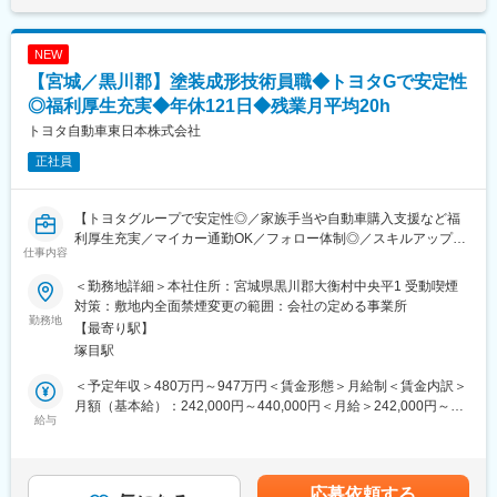
入社後は店長や支店長等のキャリアステップを踏むことが可能で
でも目安の金額であり、選考を通じて上下する可能性がありま
す。
す。月給(月額)は固定手当を含めた表記です。
具体的には…
NEW
・引合活動（お客様探し）：展示場接客、訪問営業、ルート営業
【宮城／黒川郡】塗装成形技術員職◆トヨタGで安定性
（不動産会社や金融機関等）
・新築計画が具体化するまでの信頼関係構築
◎福利厚生充実◆年休121日◆残業月平均20h
・新たな住まいのご要望に関するヒアリング
トヨタ自動車東日本株式会社
・邸別自由設計の強みを活かしたプラン提案
正社員
・最適な資金計画の立案やアドバイス
・お引き渡しまでの細やかなお客様フォロー
【トヨタグループで安定性◎／家族手当や自動車購入支援など福
■業務のポイント
利厚生充実／マイカー通勤OK／フォロー体制◎／スキルアップで
◆まずは、展示場でのお客様対応や担当エリアへの訪問活動など
仕事内容
きる環境】
を通じて、市場・新規顧客開拓からスタート。住まいを検討され
るお客様がいらっしゃれば、ご要望や条件を伺い、課題を解決し
＜勤務地詳細＞本社住所：宮城県黒川郡大衡村中央平1 受動喫煙
■業務内容：
ながら、具体的なプランを作成します
対策：敷地内全面禁煙変更の範囲：会社の定める事業所
車両生産工場である宮城大衡工場で生産ラインの技術支援を担当
勤務地
◆その時点での快適さだけでなく、家族の成長やライフスタイル
【最寄り駅】
頂きます。
の変化など、お客様の将来をも見据えた提案を行うことで、長く
塚目駅
・ＡＩ、Ｄｘを使用した生産ラインの品質保証の仕組み構築
暮らし続ける中でさらに満足が高まっていく住まいを実現します
・塗装工場のカーボンニュートラル対応として省エネ設備の工程
◆大切なのは、心から信頼しあえる関係を築くこと。誠実な姿勢
＜予定年収＞480万円～947万円＜賃金形態＞月給制＜賃金内訳＞
計画、設備検討と調達
で対話を重ね、時には言葉にならない想いまでも感じ取り、その
月額（基本給）：242,000円～440,000円＜月給＞242,000円～
・塗装品質の向上に向け品質不具合の解析、対策立案/検証トライ
給与
お客様にとっての「理想の一邸」の実現に努めます。ご契約に至
440,000円＜昇給有無＞有＜残業手当＞有＜給与補足＞※残業20h
の実施
った後も、建築・お引き渡しと、常に営業社員が責任をもって窓
だった場合の月給：285,000～517,000円（参考）※経験、スキル
・その他、生産ラインの効率化を行う改善を計画し、設備検討・
口となります
を考慮し、当社規定により優遇します。■賞与：年2回（7月、12
設備調達/試運転を行います
◆さらにお引き渡し後も末永いお付き合いを重ね、お客様満足を
月）■昇給：年1回（4月）賃金はあくまでも目安の金額であり、
応募依頼する