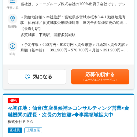
当社は、ソニーグループ株式会社の100%出資子会社です。デジタ
して経験を積んでいただきます。
仕事内容
ルデータの長期保存に不可欠なデータストレージ用磁気テープの
ジョブアサインは、ご本人の経験値、理解度、適性等を考慮し、
供給を主要な事業とし、世界に向けてストレージメディアのソリ
無理ない範囲で行います。
＜勤務地詳細＞本社住所：宮城県多賀城市桜木3-4-1 勤務地最寄
ューションを提供しています。
駅：仙石線／多賀城駅受動喫煙対策：屋内全面禁煙変更の範囲：
データストレージ用磁気テープは、ビッグデータの長期保存用ス
勤務地
■職場の環境
会社の定める事業所（リモートワーク含む）
【最寄り駅】
トレージとしてグローバルなICT企業や研究機関・金融機関等、全
職場メンバーは60名程度で、幅広い年齢層が活躍しています。フ
多賀城駅、下馬駅、国府多賀城駅
世界で利用されています。
ラットな組織で、年齢に関係なく自由闊達に意見交換でき、相談
その中で我々の組織は、データストレージ用磁気テープの開発、
しやすい雰囲気です。各人が裁量性のある業務を自発的に進めて
＜予定年収＞650万円～910万円＜賃金形態＞月給制＜賃金内訳＞
設計、試作、評価などの業務を担っています。
いますが、目標や課題達成に向けた活動等はメンバー間で助け合
月額（基本給）：391,900円～570,700円＜月給＞391,900円～
給与
いながら取り組んでいます。
570,700円＜昇給有無＞有＜残業手当＞有＜給与補足＞※想定年収
■担当予定の業務内容
は基本給、賞与（年2回）を含む金額となります。（残業代は別途
磁気テープの主な製造プロセスは、ナノレベルで微粒子化した磁
■描けるキャリアパス
支給）■昇給：あり※ジョブグレード制により、年功ではなく個人
性体を、ナノ粒子レベルで均一に調液し、高分子フィルム上に均
開発設備設計リーダーとしてのキャリアパス等があります。
の役割・実績に応じ改定。ただし、役割に大きな変動が生じた場
応募依頼する
一かつ超平滑に超薄層塗布して膜を形成しています。
気になる
開発設計業務を通して、磁気記録技術、シミュレーション技術、
合は随時見直しあり。■賞与：年2回（6月、12月）※会社業績や個
（エージェントサービス）
データストレージ用磁気テープメディアの開発途上で発生する課
電気工学、機械工学などの技術領域の知識を学ぶことができ、専
人評価等に応じて変動します。賃金はあくまでも目安の金額であ
題を科学的に分析・解決し、新規データストレージ用磁気テープ
門性を向上させることができます。
り、選考を通じて上下する可能性があります。月給(月額)は固定手
の商品化を実現するために、以下の業務をご担当いただきます。
また、開発設備設計リーダーとしてチームをまとめ業務を実行す
当を含めた表記です。
るスキルを身に付けていただくこともできます。
NEW
◇開発設備に関わる改善、新規製作業務
≪初任地：仙台/支店長候補≫コンサルティング営業<金
◇装置ハード回路設計、PLCを用いた装置制御に関わる業務
変更の範囲：正社員での採用となるため将来的に別の職務領域や
◇開発・生産工程で使用する新規設備開発に伴う設計業務、設備
融機関の課長・次長の方歓迎>◆事業領域拡大中
技術領域に異動の可能性があります
要素技術開発、プロセス開発を担当
株式会社ＦＰＧ
◇開発メンバーとして自身による設備設計のほかに協力メーカー
正社員
上場企業
を活用した設備設計・製作
◇設備仕様書の作成、関連する建物のユーティリティ関連の仕様