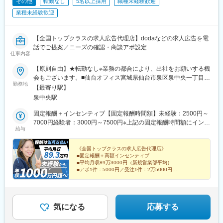
その他
転勤なし
5名以上採用
職種未経験歓迎
業種未経験歓迎
【全国トップクラスの求人広告代理店】dodaなどの求人広告を電
話でご提案／ニーズの確認・商談アポ設定
仕事内容
【原則自由】★転勤なし※業務の都合により、出社をお願いする機
会もございます。■仙台オフィス宮城県仙台市泉区泉中央一丁目9-
勤務地
2 アバンサール泉中央502※オフィス内のデスク、電話、PCは自
【最寄り駅】
由に利用できます。※受動喫煙対策あり：屋内禁煙＜アクセス＞・
泉中央駅
仙台市地下鉄南北線「泉中央駅」徒歩3分
固定報酬＋インセンティブ【固定報酬時間額】未経験：2500円～
7000円経験者：3000円～7500円※上記の固定報酬時間額にインセ
給与
ンティブ（下記参照）が加算毎月25日締め（前月26日からカウン
ト）で当月末の1回払い例）12月26日～1月25日までの結果を1月
末に支払い【インセンティブについて（規定あり）】■新規アポイ
《全国トップクラスの求人広告代理店》
■固定報酬＋高額インセンティブ
ント獲得1件につき5000円■新規受注1件につき2万5000円■その後
■平均月収89万3000円（新規営業部平均）
の継続受注するたびに2万5000円（※1）■獲得アポイントから1カ
■アポ1件：5000円／受注1件：2万5000円
月200万円以上の売上を達成できれば、売上の5％～10％を支給
■「新人から」高額報酬で稼げる！
■コンサル営業へ転身後は年収3000万円超も可能！
（※2）（※1）リピート受注は営業が獲得してくるため、新規営業
部の方は何もしなくてもインセンティブが発生。そのため毎月受
注を重ねることで、月40万円以上のリピートインセンティブを獲
気になる
応募する
得している方も在籍しています。（※2）インセンディブの割合は
受注額の割引率によって変動します。【新人月収例】契約開始5カ