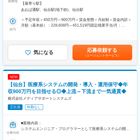
商業施設やオフィスビル、ホテルなど、多くの人が利用する施設
勤務地
す。
社の定める事業所
【最寄り駅】
内の通信環境整備を目的に、工事会社や施設関係者、社内各部門
■高砂熱学グループの安定基盤
あおば通駅、仙台駅(地下鉄)、仙台駅
と連携しながらプロジェクトを推進します。
高砂熱学工業株式会社の空調工事を受託しているグループ企業で
す。高砂熱学は受注高、売上高、売上総利益を含む各利益がすべ
＜予定年収＞450万円～900万円＜賃金形態＞月給制＜賃金内訳＞
■具体的には
て”創業以来の最高額”を記録し、売上総利益率は13.1%と高水準を
月額（基本給）：228,608円～451,519円固定残業手当/月：
◆元請会社との連携・管理
給与
保っています。また、今後は空調工事を中心とした総合設備工事
72,392円～133,481円（固定残業時間40時間0分/月）超過した時
工事会社と密接に連携し、プロジェクトのマイルストーン策定・
業への飛躍も考えているため、安定した受注が見込まれていま
間外労働の残業手当は追加支給＜月給＞301,000円～585,000円
進捗および品質管理に取り組んでいただきます。
す。。
（一律手当を含む）＜昇給有無＞有＜残業手当＞有＜給与補足＞※
想定年収は目安であり、経験者に関しては現職給与等も考慮の上
応募依頼する
◆プロジェクト課題解決と調整
気になる
変更の範囲：会社の定める業務
で決定します。■昇給…年2回 (1月・7月)■賞与…年2回 (6月・12
（エージェントサービス）
基地局設置プロセスで発生する多岐にわたる課題に対して、他事
月)賃金はあくまでも目安の金額であり、選考を通じて上下する可
業者・社内関連部署・エンジニア・自治体など、多様なステーク
能性があります。月給(月額)は固定手当を含めた表記です。
ホルダーと協業し、迅速に解決策を立案・実行いただきます
NEW
■このポジションの魅力
【仙台】医療系システムの開発・導入・運用保守◆年
1. 日本の通信インフラ整備を担う社会貢献性
基地局建設は通信サービスの品質を支える重要な仕事です。多く
収900万円を目指せる◎◆上流～下流まで一気通貫◆
の人が利用する商業施設やオフィスビルにおいて、より快適な通
株式会社メディアサポートシステムズ
信環境の実現に貢献できます。
正社員
転勤なし
2. 建設・設備領域の経験を活かせる
通信業界未経験でも、施工管理や設備工事、工程管理などの経験
を活かして活躍可能です。建設プロジェクト推進スキルを通信イ
■業務内容：
ンフラ領域で発揮できます。
システムエンジニア・プログラマーとして医療系システムの開
3. 大規模プロジェクトに携われる
仕事内容
発・導入・運用保守などを行います。
楽天モバイルの全国規模のネットワーク拡大に関与できるため、
電話や訪問などでユーザー様の対応をいたします。