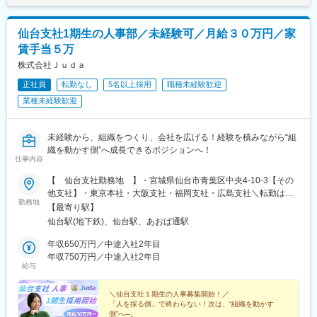
月／Aさん：月収122万円契約開始7カ月／Bさん：月収107万円契
約開始3カ月／Cさん：月収98万円契約開始4カ月／Dさん：月収
仙台支社1期生の人事部／未経験可／月給３０万円／家
87万円
賃手当５万
株式会社Ｊｕｄａ
正社員
転勤なし
5名以上採用
職種未経験歓迎
業種未経験歓迎
未経験から、組織をつくり、会社を広げる！経験を積みながら“組
織を動かす側”へ成長できるポジションへ！
仕事内容
【 仙台支社勤務地 】・宮城県仙台市青葉区中央4-10-3【その
他支社】・東京本社・大阪支社・福岡支社・広島支社＼転勤はご
勤務地
ざいません！／
【最寄り駅】
仙台駅(地下鉄)、仙台駅、あおば通駅
年収650万円／中途入社2年目
年収750万円／中途入社2年目
給与
＼仙台支社１期生の人事募集開始！／
「人を採る側」で終わらない！次は、“組織を動かす
側”へ─。