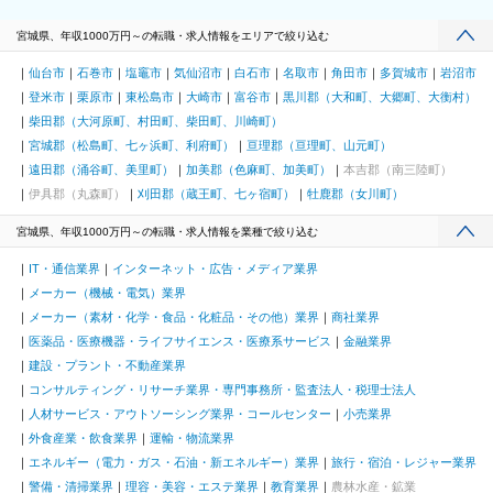
宮城県、年収1000万円～の転職・求人情報をエリアで絞り込む
仙台市
石巻市
塩竈市
気仙沼市
白石市
名取市
角田市
多賀城市
岩沼市
登米市
栗原市
東松島市
大崎市
富谷市
黒川郡（大和町、大郷町、大衡村）
柴田郡（大河原町、村田町、柴田町、川崎町）
宮城郡（松島町、七ヶ浜町、利府町）
亘理郡（亘理町、山元町）
遠田郡（涌谷町、美里町）
加美郡（色麻町、加美町）
本吉郡（南三陸町）
伊具郡（丸森町）
刈田郡（蔵王町、七ヶ宿町）
牡鹿郡（女川町）
宮城県、年収1000万円～の転職・求人情報を業種で絞り込む
IT・通信業界
インターネット・広告・メディア業界
メーカー（機械・電気）業界
メーカー（素材・化学・食品・化粧品・その他）業界
商社業界
医薬品・医療機器・ライフサイエンス・医療系サービス
金融業界
建設・プラント・不動産業界
コンサルティング・リサーチ業界・専門事務所・監査法人・税理士法人
人材サービス・アウトソーシング業界・コールセンター
小売業界
外食産業・飲食業界
運輸・物流業界
エネルギー（電力・ガス・石油・新エネルギー）業界
旅行・宿泊・レジャー業界
警備・清掃業界
理容・美容・エステ業界
教育業界
農林水産・鉱業