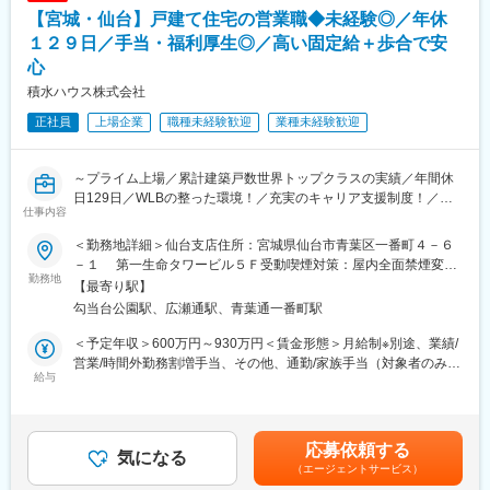
当社では詳細設計以上の上流工程の案件が90％以上という状況で
【宮城・仙台】戸建て住宅の営業職◆未経験◎／年休
す。
１２９日／手当・福利厚生◎／高い固定給＋歩合で安
メーカーの社員になると、年次が上がるにつれて一般的には技術
心
以外の業務の割合が増えていき、技術の第一線からは離れてしま
積水ハウス株式会社
う傾向にあります。一方で技術者派遣の社員は技術業務に集中す
ることができるため、よりエンジニアとしての技術を磨くことが
正社員
上場企業
職種未経験歓迎
業種未経験歓迎
できます。中でもメイテックは、上流工程に特化しており、「生
涯プロエンジニア」として活躍できます。
～プライム上場／累計建築戸数世界トップクラスの実績／年間休
■メイテックグループの特徴：
日129日／WLBの整った環境！／充実のキャリア支援制度！／女
（1）生涯プロエンジニアとして働ける環境…エンジニアのキャリ
仕事内容
性活躍推進やLGBTQへの取り組みも積極実施／業界のリーディン
アを第一に考える企業です。半年に1回拠点長との面談があり、自
グカンパニー／宅建保有者歓迎～
＜勤務地詳細＞仙台支店住所：宮城県仙台市青葉区一番町４－６
身のキャリアしっかり見つめ、目指したい方向性を考える場が設
－１ 第一生命タワービル５Ｆ受動喫煙対策：屋内全面禁煙変更
けられております。担当営業との面談も設定され、現時点のスキ
■業務内容
勤務地
の範囲：会社の定める事業所（国内外、グループ会社も含む）お
【最寄り駅】
ルを見つめ将来的にどんな経験を積むべきかを相談できる環境が
住宅業界のリーディングカンパニーとして累計建築戸数世界トッ
よび「テレワーク規則」に規定する在宅勤務の就業場所
あります。また、業界トップクラスの実績を持つため、多くのお
勾当台公園駅、広瀬通駅、青葉通一番町駅
プクラスを誇る当社にて、戸建て住宅の企画・提案営業をお任せ
客様から厚い信頼を獲得しております。開発の上流工程から携わ
します。
＜予定年収＞600万円～930万円＜賃金形態＞月給制※別途、業績/
れるだけではなく、中には外注選定を任されているエンジニアも
営業/時間外勤務割増手当、その他、通勤/家族手当（対象者のみ）
おります。1974年の設立以来、200名以上のエンジニアが定年を
■業務詳細
給与
等の諸手当有。＜賃金内訳＞月額（基本給）：304,000円～
迎えております。
戸建住宅を販売する支店の営業担当として、お客様との出会いか
465,200円＜月給＞304,000円～465,200円＜昇給有無＞有＜残業
（2）充実の研修体制…「技術力」と「人間力」の向上を軸に様々
ら住まいのお引き渡しまで全てのプロセスで窓口となります。お
手当＞有＜給与補足＞■賞与／年2回（9月、3月、別途決算賞与あ
な機会を提供しております。年間550回の技術研修の他、当社エ
客様との信頼関係を築き、一緒に理想の住まいづくりを目指す創
り）前期実績6.14ヶ月／年■昇給／年1回（4月）■モデル年収：・
ンジニア主催の勉強会が900回以上開催されるなど、エンジニア
応募依頼する
造的な仕事です。業務は下記の通り幅広く、それらの仕事を設
気になる
33歳：約1,000万円（基本給34.0万円/月、手当：8.1万円/月、賞
としてプライドを持ち、常に技術力の鍛錬を行っております。
（エージェントサービス）
計・現場監督・総務等とともに行う中で中心的役割を担います。
与：202万円/年、営業系業績手当：313.6万円/年）賃金はあくま