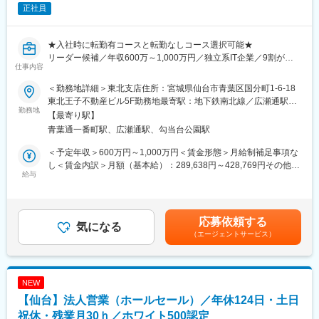
正社員
・部下の育成、管理
■提携機関向け
・キーパーソンを調査、グリップいただき、顧客先紹介機会の創
★入社時に転勤有コースと転勤なしコース選択可能★
出
リーダー候補／年収600万～1,000万円／独立系IT企業／9割が受
・セミナー共催先企業の獲得や講演登壇者との関係性構築並びに
仕事内容
託で自社内勤務／完全週休二日／年間休日122日
提案機会の創出
＜勤務地詳細＞東北支店住所：宮城県仙台市青葉区国分町1-6-18
東北支店は、高い技術力がお客様から信頼を寄せられ、プライム
【ミッション】
東北王子不動産ビル5F勤務地最寄駅：地下鉄南北線／広瀬通駅駅
案件や上流工程の案件も多く、技術力を十分に発揮できる機会が
勤務地
各エリアのより多くの経営者や投資家へ投資商品を提供し、お客
受動喫煙対策：屋内全面禁煙変更の範囲：本文参照
【最寄り駅】
豊富にあります。
様の資産面での課題解決がミッションとなります。
青葉通一番町駅、広瀬通駅、勾当台公園駅
お客様によって様々な課題を抱えているため、お客様に寄り添い
■業務内容：【変更の範囲：会社の定める業務】
課題を深堀りしながら提案していただきます。
＜予定年収＞600万円～1,000万円＜賃金形態＞月給制補足事項な
・一般企業、地方自治体、学校、病院などのLAN環境／無線LAN
また7,000超の会計事務所・150超の金融機関と提携を結んでお
し＜賃金内訳＞月額（基本給）：289,638円～428,769円その他固
環境／仮想基盤環境の設計・構築
給与
り、経営者や投資家を紹介いただける会計事務所・金融機関との
定手当/月：35,000円固定残業手当/月：25,362円～36,231円（固
・ファイルサーバ・メールサーバ・認証サーバの設計・構築
リレーション強化も重要なミッションとなります。
定残業時間10時間0分/月）超過した時間外労働の残業手当は追加
・セキュリティ対策製品・負荷分散装置の導入・構築
支給＜月給＞350,000円～500,000円（一律手当を含む）＜昇給有
・ネットワーク機器の更改、保守対応など
【サポート体制】
無＞有＜残業手当＞有＜給与補足＞※給与詳細はスキル等を考慮の
応募依頼する
気になる
・営業資料や数値管理、クライアント対応（電話、メール）、契
うえ決定します。■昇給：年1回■賞与：年2回■年収例：年収700万
（エージェントサービス）
※数百万～数千万単位のプロジェクトなど、大規模案件も増えてお
約書や資料作成などは営業アシスタントでサポートしておりま
円／中途入社／入社1年目／30代後半年収1000万円／中途入社／
ります。
す。
入社10年目／30代後半賃金はあくまでも目安の金額であり、選考
※上流工程から下流工程まで携わることが可能です。
・ご自身の販売活動に専念頂ける環境が整っております。
を通じて上下する可能性があります。月給(月額)は固定手当を含め
※現地作業で、九州全域、沖縄、中国・四国地方への出張が発生い
た表記です。
NEW
たします。
【参考情報】
【仙台】法人営業（ホールセール）／年休124日・土日
・日本型オペレーティング・リース説明動画：
■ポイント： ～ 独立系×多様なクライアント～
祝休・残業月30ｈ／ホワイト500認定
https://youtu.be/avkFVZI9yDk