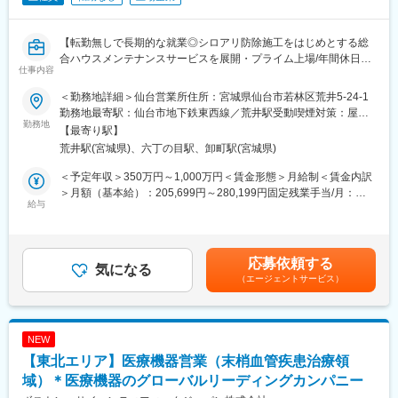
■組織構成／教育体制
・OJTをベースに現場を学んでいただき、徐々に主担当として案
【転勤無しで長期的な就業◎シロアリ防除施工をはじめとする総
件をお任せします。まずは社内で業務の流れを習得し、ゆくゆく
合ハウスメンテナンスサービスを展開・プライム上場/年間休日
はプロポーザル対応や新規開拓にも関わっていただきます。
仕事内容
120日】
■評価制度
＜勤務地詳細＞仙台営業所住所：宮城県仙台市若林区荒井5-24-1
ハウスメンテナンスの提案営業をお任せします。
期初に上司と目標設定を行い、業績だけではなく技術提案の内
勤務地最寄駅：仙台市地下鉄東西線／荒井駅受動喫煙対策：屋内
勤務地
容、関係者との連携といった定性面も含めて総合的に評価しま
全面禁煙変更の範囲：会社の定める事業所
【最寄り駅】
■具体的な業務内容：
す。
荒井駅(宮城県)、六丁の目駅、卸町駅(宮城県)
無料の床下調査やハウスメンテナンスをご案内していただきま
す。興味を持ってくださったお客様宅で床下調査を行ない、現状
■働き方：
＜予定年収＞350万円～1,000万円＜賃金形態＞月給制＜賃金内訳
報告と必要な対策のご提案を行います。
・リモートワーク併用可（週2回程）
＞月額（基本給）：205,699円～280,199円固定残業手当/月：
給与
・フレックス制度も柔軟に利用可
48,750円（固定残業時間30時間0分/月）超過した時間外労働の残
【仕事の流れ】
・残業月30時間程度
業手当は追加支給＜月給＞254,449円～328,949円（一律手当を含
1．木造一軒家を対象にご訪問し、無料床下調査のご案内
・入社後地域限定コースの選択可
む）＜昇給有無＞有＜残業手当＞有＜給与補足＞■業績給■定期給
2．床下調査の実施
与改定：年1回（4月）■賞与：年2回（7月・12月）※昨年度実績：
応募依頼する
3．調査結果の報告
気になる
■業務魅力：
約2カ月分×2回■インセンティブ 2025年月間最高インセンティ
（エージェントサービス）
4．具体的な対策・メンテナンスのご提案→クロージング
◎社会を動かす提案に関われる
ブ：2,300,250円（5月）賃金はあくまでも目安の金額であり、選
5 ご納得いただけた内容にてご成約
防災・都市再開発など公共性の高いプロジェクトで、営業の一言
考を通じて上下する可能性があります。月給(月額)は固定手当を含
6．技術職への引継ぎ
が街の未来を左右するスケール感を味わえます。
めた表記です。
◎幅広い事業を武器に総合提案ができる
NEW
■入社後の流れ：
日本工営グループのインフラ事業・エネルギー・都市空間を横断
【東北エリア】医療機器営業（末梢血管疾患治療領
商品知識をつけていただくために、入社後研修センターにて数日
し、顧客の課題に応じて、研究開発や技術者の知見を束ねたワン
間勉強していただきます。座学研修で住宅工法、シロアリの生
域）＊医療機器のグローバルリーディングカンパニー
ストップ提案が可能です。
態、取扱商品を学び、実技研修でモデルハウスを使い、床下調査