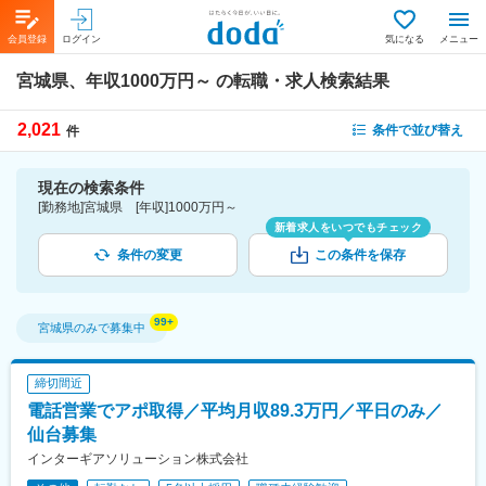
会員登録
ログイン
気になる
メニュー
宮城県、年収1000万円～
の転職・求人検索結果
2,021
条件で並び替え
件
現在の検索条件
[勤務地]宮城県 [年収]1000万円～
新着求人をいつでもチェック
条件の変更
この条件を保存
宮城県
のみで募集中
締切間近
電話営業でアポ取得／平均月収89.3万円／平日のみ／
仙台募集
インターギアソリューション株式会社