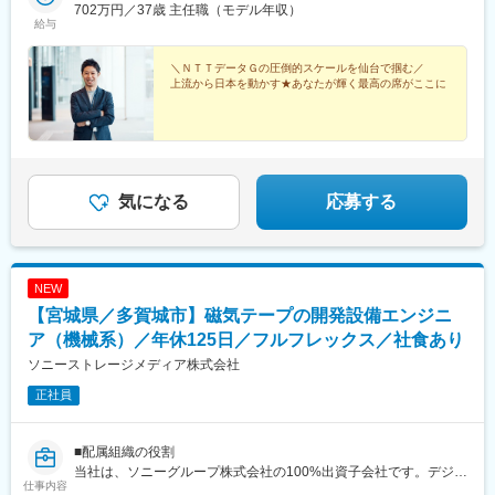
702万円／37歳 主任職（モデル年収）
給与
＼ＮＴＴデータＧの圧倒的スケールを仙台で掴む／
上流から日本を動かす★あなたが輝く最高の席がここに
気になる
応募する
NEW
【宮城県／多賀城市】磁気テープの開発設備エンジニ
ア（機械系）／年休125日／フルフレックス／社食あり
ソニーストレージメディア株式会社
正社員
■配属組織の役割
当社は、ソニーグループ株式会社の100%出資子会社です。デジタ
仕事内容
ルデータの長期保存に不可欠なデータストレージ用磁気テープの