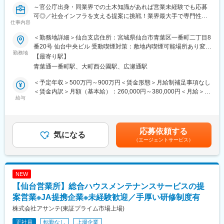
～官公庁出身・同業界での土木知識があれば営業未経験でも応募
・独身寮／社宅制度（約1万円/月）／社宅家賃補助制度／入社に
可◎／社会インフラを支える提案に挑戦！業界最大手で専門性を
伴う引っ越し手当会社負担（住宅関連制度にて社内規定あり）
仕事内容
磨ける～
・24時間（週）までリモートワーク可／フレックスタイム制度有
／平均月残業は12.6H
＜勤務地詳細＞仙台支店住所：宮城県仙台市青葉区一番町二丁目8
■業務内容：
・仕事と子育て／介護の両立支援制度充実／育児休業復帰率
番20号 仙台中央ビル 受動喫煙対策：敷地内喫煙可能場所あり変更
・国や自治体などの官公庁および民間企業に向けて、社会インフ
勤務地
100％（23年度時点）／平均勤続年数17.7年
の範囲：会社の定める事業所（リモートワーク含む）
【最寄り駅】
ラや都市空間に関する提案営業をお任せします。
青葉通一番町駅、大町西公園駅、広瀬通駅
・河川・道路・防災・環境修復・地域計画など、公共性の高いプ
■企業説明：
ロジェクトに携わり、街づくりや社会課題解決に貢献できるポジ
東証プライム上場の大手総合電子部品グローバルメーカーで、
＜予定年収＞500万円～900万円＜賃金形態＞月給制補足事項なし
ションです。
2025年度の売上高は1兆円を突破、安定した経営基盤を保有して
＜賃金内訳＞月額（基本給）：260,000円～380,000円＜月給＞
給与
います。
260,000円～380,000円＜昇給有無＞有＜残業手当＞有＜給与補足
※業界知識を活かせる方であれば、営業未経験でも活躍可！
主要な市場は国内以外にも、米州／欧州／中国／ASEAN／インド
＞※給与詳細は、年齢・ご経験を考慮して決定します。■昇給：年
※お客様のニーズをキャッチし、社内のリソースを活用して価値提
など拡大しており、車載／民生／産業機器など多岐にわたる製品
1回（4月）■賞与：年2回（6月、12月）※過去実績4ヶ月分賃金は
供することが重要なため、難易度は高いですが社会貢献性は非常
を保有し、幅広い業界と取引を行っています。また、従業員の方
あくまでも目安の金額であり、選考を通じて上下する可能性があ
応募依頼する
に大きいです！
気になる
が働きやすい環境づくりにも尽力しています。社内公募制度を活
ります。月給(月額)は固定手当を含めた表記です。
（エージェントサービス）
用して自分のキャリアを自由に選択できる環境が整っています。
■業務詳細：
・情報収集～ニーズの深堀・提案・見積作成～入札対応～受注後
変更の範囲：会社の定める業務
のフォロー（顧客満足度の確認）が一連の流れとなります。単な
NEW
る外回りではなく、提案書作成や社内の技術部門との連携が重要
【仙台営業所】総合ハウスメンテナンスサービスの提
な役割です。
＜将来的には＞
案営業※JA提携企業※未経験歓迎／手厚い研修制度有
官公庁案件に加え、民間マーケットや官民連携（PPP/PFI）など
株式会社アサンテ(東証プライム市場上場)
新しい領域にも挑戦ができます。
正社員
転勤なし
上場企業