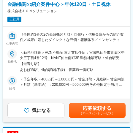
＜担当エリア＞
金融機関の紹介案件中心＞年休120日・土日祝休
東北6県をチームで担当しており、希望や組織状況を踏まえてエリ
926万円（ 478万円） 入社3年目 37歳
株式会社ＡＣＮソリューション
アを確定します。
911万円（ 379万円） 入社5年目 53歳
正社員
713万円（ 292万円） 入社4年目 36歳
■PI事業部/担当製品について：
630万円（ 236万円） 入社2年目 51歳
末梢血管治療領域：心臓・脳以外の血管疾患の治療に用いる製品
605万円（ 210万円） 入社2年目 27歳
《全国約3分の2の金融機関と取引◎銀行・信用金庫からの紹介案
群となります。先端に治療機器がついたカテーテルを血管を経由
件／成果に応じたダイレクトな評価・報酬体系／インセンティブ
して挿入し、病変部を治療します。代表的な製品は、血管の狭く
仕事内容
平均200万円》
なった部分を広げる経皮的血管形成術（PTA）用バルーンカテー
変更の範囲：会社の定める業務
テル、末梢血管拡張用メタリックステント、肺塞栓症を予防する
＜勤務地詳細＞ACN不動産 東北支店住所：宮城県仙台市青葉区中
■概要
ために静脈内にできた血栓を捕獲する下大静脈フィルター、これ
央三丁目4番12号 NANT仙台南町3F 勤務地最寄駅：仙台駅受動
全国約3分の2の金融機関と取引する同社で、銀行・信用金庫から
勤務地
らの機器を病変部に誘導するためのガイドワイヤー、ガイディン
喫煙対策：敷地内全面禁煙変更の範囲：会社の定める事業所
【最寄り駅】
紹介を受け、法人・個人へ不動産小口化商品「Aシェア」を提案し
グカテーテル、血管の状況を検査するIVUSカテーテル（血管内超
あおば通駅、仙台駅(地下鉄)、青葉通一番町駅
ます。
音波診断用カテーテル）などがあります。
飛び込みなどの新規開拓はなく、金融機関との信頼関係を起点
＜予定年収＞400万円～1,000万円＜賃金形態＞月給制＜賃金内訳
に、顧客の資産運用・相続対策ニーズへ応える営業です。
■キャリアパス：
＞月額（基本給）：220,000円～500,000円その他固定手当/月：
給与
社員の自律的キャリア開発を推進するため、「社内公募制度」を
50,200円固定残業手当/月：83,800円（固定残業時間40時間0分/
■業務内容
積極的に推進しています。また「社内インターンシップ」を導入
月）超過した時間外労働の残業手当は追加支給＜月給＞354,000
・提携銀行・信用金庫への訪問、商品情報の提供、関係構築
しており、今の仕事を続けたまま興味のある仕事を６ヵ月間体験
円～634,000円（一律手当を含む）＜昇給有無＞有＜残業手当＞
・金融機関から紹介を受けた顧客の資産状況・課題の把握
できる制度あるため、マネージャーだけでなくマーケティングや
有＜給与補足＞■賞与：年2回（6月・12月）■固定残業代制 超過
応募依頼する
・「Aシェア」の立地、収益性、管理方法などの商品説明
気になる
管理部門など幅広いポジションにチャレンジできる環境がありま
分別途支給《変動給について補足》固定給に加え下記変動給（イ
（エージェントサービス）
・資産運用や相続対策の目的に応じた購入プランの提案
す。
ンセンティブ・歩合給・賞与）が追加で支給されるイメージで
・価格変動、空室、賃料下落などのリスク説明
す。・下限想定：年間100万円程・同ポジションの平均値：年間
・契約後の顧客および紹介元金融機関への継続フォロー
変更の範囲：会社の定める業務
200万円程・成果を創出した場合：年間450万円程賃金はあくまで
も目安の金額であり、選考を通じて上下する可能性があります。