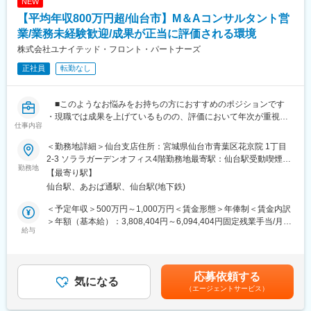
NEW
＼商品の魅力！／
月給(月額)は固定手当を含めた表記です。
【平均年収800万円超/仙台市】M＆Aコンサルタント営
■提案いただく商品について：
「Aシェア」は、都心の物件を1口100万円、5口・10口から保有
業/業務未経験歓迎/成果が正当に評価される環境
できる商品です。対象は東京主要5区、名古屋・栄、京都、大阪・
株式会社ユナイテッド・フロント・パートナーズ
心斎橋、福岡・天神などで、駅徒歩3～4分以内が中心。物件の希
正社員
転勤なし
少性、低い空室率、管理コストを抑えやすい規模、売却後の一括
管理が強みです。
高額なフロアの小口化により購入層が広がり、需要が拡大してい
■このようなお悩みをお持ちの方におすすめのポジションです
ます。
・現職では成果を上げているものの、評価において年次が重視さ
仕事内容
れることに物足りなさを感じている
■営業スタイル（新規開拓無し）
・毎年安定した昇給はあるものの、年収を大きく伸ばしていくイ
顧客を探し回るのではなく、金融機関や既存顧客からの紹介に対
＜勤務地詳細＞仙台支店住所：宮城県仙台市青葉区花京院 1丁目
メージを持ちにくい
し、求められる商材を提案できます。
2-3 ソララガーデンオフィス4階勤務地最寄駅：仙台駅受動喫煙対
・経営者との折衝経験を活かし、さらなる市場価値の向上を目指
勤務地
策：敷地内全面禁煙変更の範囲：会社の定める事業所
【最寄り駅】
したい
■評価・インセンティブについて：
仙台駅、あおば通駅、仙台駅(地下鉄)
・自身の成果や努力が、正当に評価・還元される環境で働きたい
成約率は約3割、単価は小口商品で約2,500万円。月2～3件の成約
そのような方にぜひ知っていただきたいのが、当社のM&Aアドバ
が目標の目安です。成果は固定給の昇格、賞与、インセンティブ
＜予定年収＞500万円～1,000万円＜賃金形態＞年俸制＜賃金内訳
イザーという仕事です
へ反映。
＞年額（基本給）：3,808,404円～6,094,404円固定残業手当/月：
給与
20代でマネージャー職、年収1000万円程となった実績もあり、金
99,300円～158,800円（固定残業時間40時間0分/月）超過した時
■企業概要
融営業で培った力を明確な評価へつなげられます。
間外労働の残業手当は追加支給＜月額＞416,667円～666,667円
私たちは地域の中小企業に特化した、地方都市専門のM&Aアドバ
（12分割）（一律手当を含む）＜昇給有無＞有＜残業手当＞有＜
イザリー会社です。独立系M&A会社として、利害関係に縛られな
■同社について：
給与補足＞■賞与：成果連動のインセンティブ＋月のアポイント獲
応募依頼する
い中立な立場でクライアントファーストな提案を行います。上場
気になる
ACNグループは、オフィスソリューションと不動産事業を展開。
得数に応じたインセンティブ有■モデル年収入社2年6か月31歳：
（エージェントサービス）
準備中の安定企業で、全国に拠点を拡大中です
好立地・希少性の高い物件の商品化力と、全国の金融機関との取
1500～2000万入社2年10か月30歳：1000～1500万入社6か月31
引基盤が強みです。
歳：800～1000万入社1年6か月29歳：600～800万※営業社員平均