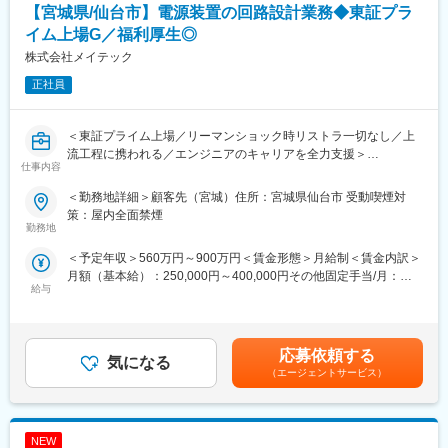
【宮城県/仙台市】電源装置の回路設計業務◆東証プラ
・リモートワークの一部導入
■働き方：外部の先生が土曜日を担当することが多いので、基本的
・6種類の休暇メニューで、有給休暇の取得促進
には土日休みです。土曜日出勤の場合は手当の支給や代休を取得
イム上場G／福利厚生◎
・有給は1時間単位からの取得可能
していただきます。月に2回程度、当直を担当していただける方を
株式会社メイテック
歓迎いたします。急な呼び出しはありません。残業もほとんどな
■スキルアップやキャリア開発の様々な制度あり：
正社員
く、趣味やご家庭と仕事の両立をしやすい環境です。
キャリア開発やスキルアップ、能力開発に向けての支援を充実さ
■企業紹介：
せています。
・理事長が100歳となられた際に100歳記念で会食を行う等の親身
＜東証プライム上場／リーマンショック時リストラ一切なし／上
・人事部主催の研修
な社風によって、働いている方が明るく、病院見学時には事務
流工程に携われる／エンジニアのキャリアを全力支援＞
・野村不動産グループ合同研修
員、看護師、医師が声をかけてくれる雰囲気が醸成されていま
仕事内容
・能力開発支援
す。
【業務内容】
業務において推奨される資格の取得に際しての費用を会社が支援
・前職が内科医師だった方が、開業医になるために精神科医の勉
＜勤務地詳細＞顧客先（宮城）住所：宮城県仙台市 受動喫煙対
電源装置の回路設計業務に携わっていただきます。
し、専門知識の習得を奨励
強を兼ねて入社し活躍しているため、未経験からもご活躍可能で
策：屋内全面禁煙
◆業務フェーズ
勤務地
す。
実務主担当
変更の範囲：会社の定める業務
＜予定年収＞560万円～900万円＜賃金形態＞月給制＜賃金内訳＞
◆開発環境・ツール
変更の範囲：会社の定める業務
月額（基本給）：250,000円～400,000円その他固定手当/月：
CR5000、CR8000
給与
1,500円～5,000円＜月給＞251,500円～405,000円＜昇給有無＞有
※必ずしも当案件に配属になる訳ではないため、あらかじめご了承
＜残業手当＞有＜給与補足＞※能力・経験・年齢等を配慮の上、当
ください。入社時の受注状況や、本人のキャリアアップを第一に
社規定により決定します。賃金はあくまでも目安の金額であり、
考え、希望を考慮し決定いたします。
選考を通じて上下する可能性があります。月給(月額)は固定手当を
応募依頼する
気になる
含めた表記です。
■業務の魅力：
（エージェントサービス）
特殊電源装置の回路設計業務に携われることで、様々な業界へス
テップアップ頂ける可能性があります。
NEW
■上流工程に携わる事が出来る：