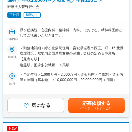
除有／年収1,000万～／転勤無／年休126日＞
設計・施工会社の選定、テナント募集活動までサポートいたしま
変更の範囲：本文参照
医療法人菅野愛生会
す。
正社員
転勤なし
（4）不動産開発（建替・等価交換）
建替え後の建物プランに関する検討はもちろん、仮移転先の確
保、移転スケジュール等、多くの検討事項があります。グループ
緑ヶ丘病院（心療内科・精神科・内科）における、精神科医師と
総合力を活かし、建替という多角的な事業をトータルにサポート
してご活躍いただきます。
仕事内容
いたします。
■業務詳細：
（1）外来担当がある日：
＜勤務地詳細＞緑ヶ丘病院住所：宮城県塩竈市西玉川町1-16 受動
（5）管理委託
・外来3コマ（新患外来1コマ・再来外来2コマ）／病棟管理（主
喫煙対策：敷地内全面禁煙変更の範囲：会社の定める事業所
不動産価値の維持・向上のためには、適切な不動産管理が不可欠
治医として担当していただきます）
勤務地
【最寄り駅】
です。グループ会社と提携しながら顧客の物件運営管理 及び
・半日で5～20名の外来患者の診察を行うほか、30～40名の入院
塩釜駅、国府多賀城駅、下馬駅
建物管理に貢献いたします。
患者の主治医をお任せいたします。
・総病床数は、291床のうち250床が稼働中であり、現在214名の
＜予定年収＞1,000万円～2,000万円＜賃金形態＞年俸制＜賃金内
<顧客について>
入院患者に対して、常勤・非常勤の医師と連携をとって対応をい
訳＞年額（基本給）：10,000,000円～20,000,000円＜月額＞
本部署では大企業を担当しています。認知度の高いクライアント
ただきます。
給与
833,333円～1,666,666円（12分割）＜昇給有無＞有＜残業手当＞
をチーム単位でソリューション提供を行います。
（2）外来担当がない日：
有＜給与補足＞■昇給：年1回■賞与：なし記載金額は選考を通じ
・外来診察の意見書・電子カルテの打ち込み
て上下する可能性があります。月給(月額)は固定手当を含みます。
■働き方：
・病棟には最低1回顔を出していただきます（精神療法、入院して
応募依頼する
健康経営優良企業2025ホワイト500認定企業（7年連続ランクイ
いる患者さんへのフォローなど）
気になる
ン）されるなど長期就業できる環境づくりに取り組んでいます。
（エージェントサービス）
■入社後のフォロー：入社後は、先輩医師が実務面のフォローをし
・年休124日
ます。ドクターへの質問も可能です。
・土日祝休
■組織構成：医師9名（そのうち非常勤2名）、看護師3名で構成さ
・残業月30時間程度
れています。年齢構成は、医師が30代～90代、看護師は30代2
NEW
・PC20時シャットダウン
名、50代前半1名です。