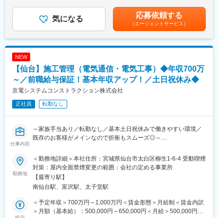
ンク等により金額が異なる場合がございます）。※昇給：年1回賃
・企業オーナーの所得税・贈与税・相続税申告及びコンサルティ
■ポジションの魅力：
金はあくまでも目安の金額であり、選考を通じて上下する可能性
応募依頼する
ング
気になる
高い品質のクルマづくりを実現するためには、ハイレベルな生産
があります。月給(月額)は固定手当を含めた表記です。
（エージェントサービス）
・経営承継アドバイス等
準備が必要です。メンバーと協力しながら、高品質・低コストで
■キャリアステップ
作業者に優しい生産ラインを実現しています。
個々人のスキルを見ながら、より難易度の高い業務を任せたり、
そこで生産された車が街を走っているシーンを目にすると、大き
次のチャレンジステップをご用意します。幅の広い業務を行って
なやりがいを感じることができます。
NEW
いる部署ですので、いろいろな経験を積んでいただけます。
【仙台】施工管理（電気通信・電気工事）◆年収700万
■特徴/魅力
クライアントの近くで寄り添う主治医としての立場で、法人税の
～／前職給与保証！基本年収アップ！／土日祝休み◆
申告業務だけでなく、様々な側面からクライアントをサポートし
変更の範囲：会社の定める業務
京電システムコンストラクション株式会社
ていただきます。
正社員
転勤なし
組織再編、経営承継サポート、個人資産税等の幅広い税務アドバ
イスを通じて、クライアントの良き相談相手になることを目指し
ていただきます。
～家族手当あり／転勤なし／基本土日祝休みで働きやすい環境／
また、デロイト トーマツグループ内の公認会計士、コンサルタン
既存のお客様がメインなので折衝もスムーズ◎～
ト等の多様な専門家と連携して業務提供する機会も多くありま
仕事内容
す。
■仕事内容：
クライアントは、ベンチャー企業から上場企業まで規模も業種も
＜勤務地詳細＞本社住所：宮城県仙台市太白区柳生1-6-4 受動喫煙
大手通信会社の基地局の新設・増設・維持管理など、社会インフ
様々で、クライアントの成長をサポートすることで、クライアン
対策：屋内全面禁煙変更の範囲：会社の定める事業所
ラに関わる事業を展開している当社にて工事施工管理をお任せし
勤務地
トとともに成長できる、経営者から頼られるパートナーとなるこ
【最寄り駅】
ます。
とができる仕事です。
南仙台駅、富沢駅、太子堂駅
・デロイト トーマツグループ内の広く深い専門知見・多様な経験
■具体的には：
を保有するメンバーと協働し、ご自身のスキルや知見を磨ける環
＜予定年収＞700万円～1,000万円＜賃金形態＞月給制＜賃金内訳
5大管理（安全・原価・工程・品質・環境）の一連をお任せしま
境があります。
＞月額（基本給）：500,000円～650,000円＜月給＞500,000円～
す。
給与