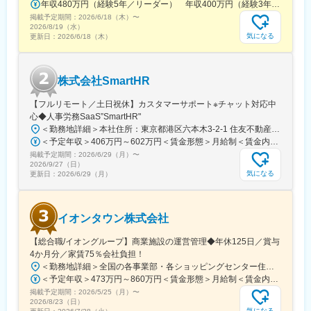
年収480万円（経験5年／リーダー） 年収400万円（経験3年／メンバー）
掲載予定期間：
2026/6/18（木）
〜
2026/8/19（水）
気になる
更新日：
2026/6/18（木）
株式会社SmartHR
【フルリモート／土日祝休】カスタマーサポート※チャット対応中
心◆人事労務SaaS”SmartHR"
＜勤務地詳細＞本社住所：東京都港区六本木3-2-1 住友不動産六本木グランドタワー勤務地最寄駅：東京メトロ南北線／六本木一丁目駅受動喫煙対策：屋内全面禁煙変更の範囲：会社の定める事業所（リモートワーク含む）
＜予定年収＞406万円～602万円＜賃金形態＞月給制＜賃金内訳＞月額（基本給）：212,480円～315,200円その他固定手当/月：5,000円固定残業手当/月：77,520円～114,800円（固定残業時間45時間0分/月）超過した時間外労働の残業手当は追加支給＜月給＞295,000円～435,000円（一律手当を含む）＜昇給有無＞有＜残業手当＞有賃金はあくまでも目安の金額であり、選考を通じて上下する可能性があります。月給(月額)は固定手当を含めた表記です。
掲載予定期間：
2026/6/29（月）
〜
2026/9/27（日）
気になる
更新日：
2026/6/29（月）
イオンタウン株式会社
【総合職/イオングループ】商業施設の運営管理◆年休125日／賞与
4か月分／家賃75％会社負担！
＜勤務地詳細＞全国の各事業部・各ショッピングセンター住所：千葉県千葉市美浜区中瀬1-5-1イオンタワー10F（本社所在地） 受動喫煙対策：敷地内全面禁煙変更の範囲：会社の定める事業所
＜予定年収＞473万円～860万円＜賃金形態＞月給制＜賃金内訳＞月額（基本給）：296,000円～516,000円＜月給＞296,000円～516,000円＜昇給有無＞有＜残業手当＞有＜給与補足＞■予定年収はあくまでも目安の金額であり、選考を通じて上下する可能性があります。■予定年収は全国転勤可能な場合の目安です。■賞与：平均年4.2か月分程度■管理監督者として採用された場合、「時間外勤務手当」「休日勤務手当」の対象外となります。賃金はあくまでも目安の金額であり、選考を通じて上下する可能性があります。月給(月額)は固定手当を含めた表記です。
掲載予定期間：
2026/5/25（月）
〜
2026/8/23（日）
気になる