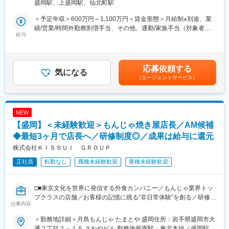
「テレワーク規則」に規定する在宅勤務の就業場所
盛岡駅、上盛岡駅、仙北町駅
プクラスを誇る当社にて、戸建て住宅の企画・提案営業をお任せ
します。
＜予定年収＞600万円～1,100万円＜賃金形態＞月給制※別途、業
績/営業/時間外勤務割増手当、その他、通勤/家族手当（対象者の
■業務詳細
給与
み）等の諸手当有。＜賃金内訳＞月額（基本給）：304,000円～
戸建住宅を販売する支店の営業担当として、お客様との出会いか
465,200円＜月給＞304,000円～465,200円＜昇給有無＞有＜残業
ら住まいのお引き渡しまで全てのプロセスで窓口となります。お
手当＞有＜給与補足＞■賞与／年2回（9月、3月、別途決算賞与あ
客様との信頼関係を築き、一緒に理想の住まいづくりを目指す創
り）前期実績6.14ヶ月／年■昇給／年1回（4月）■モデル年収：・
応募依頼する
造的な仕事です。業務は下記の通り幅広く、それらの仕事を設
気になる
33歳：約1,000万円（基本給34.0万円/月、手当：8.1万円/月、賞
（エージェントサービス）
計・現場監督・総務等とともに行う中で中心的役割を担います。
与：202万円/年、営業系業績手当：313.6万円/年）賃金はあくま
入社後は店長や支店長等のキャリアステップを踏むことが可能で
でも目安の金額であり、選考を通じて上下する可能性がありま
す。
す。月給(月額)は固定手当を含めた表記です。
具体的には…
NEW
・引合活動（お客様探し）：展示場接客、訪問営業、ルート営業
【盛岡】＜未経験歓迎＞もんじゃ焼き屋店長／AM候補
（不動産会社や金融機関等）
・新築計画が具体化するまでの信頼関係構築
◆最短3ヶ月で店長へ／研修制度◎／成果は給与に還元
・新たな住まいのご要望に関するヒアリング
株式会社ＫＩＳＳＵＩ ＧＲＯＵＰ
・邸別自由設計の強みを活かしたプラン提案
正社員
転勤なし
職種未経験歓迎
業種未経験歓迎
・最適な資金計画の立案やアドバイス
・お引き渡しまでの細やかなお客様フォロー
□■東京文化を世界に発信する外食カンパニー／もんじゃ業界トッ
■業務のポイント
プクラスの店舗／お客様の記憶に残る“非日常体験”を創る／研修制
◆まずは、展示場でのお客様対応や担当エリアへの訪問活動など
仕事内容
度充実／福利厚生◎■□
を通じて、市場・新規顧客開拓からスタート。住まいを検討され
るお客様がいらっしゃれば、ご要望や条件を伺い、課題を解決し
＜勤務地詳細＞月島もんじゃ たまとや 盛岡住所：岩手県盛岡市大
2015年創業。“東京名物・もんじゃ焼き”を日本全国、そして世界
ながら、具体的なプランを作成します
通２丁目２－１５ さわやビル 勤務地最寄駅：東北本線／盛岡駅受