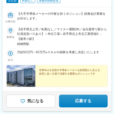
正社員
転勤なし
業種未経験歓迎
【大手半導体メーカーの中枢を担うポジション】財務会計業務を
お任せします。
仕事内容
【岩手県北上市／転勤なし／マイカー通勤OK／会社最寄り駅から
社員送迎バスあり】＜本社工場＞岩手県北上市北工業団地5-
勤務地
29★U・Iターン歓迎！引っ越し費用補助／自己負担2～3割の社宅
【最寄り駅】
制度があります（当社規定による）。北上市は自然豊かで住みや
村崎野駅
すく、新幹線の駅や高速道路ICなどもある好アクセスの立地で
す。
月給50万円～65万円※スキルや経験を考慮し決定いたします
給与
世界No1を目指す半導体メーカーを経理面から支える
経営に近い立場で活躍する重要なポジションです
気になる
応募する