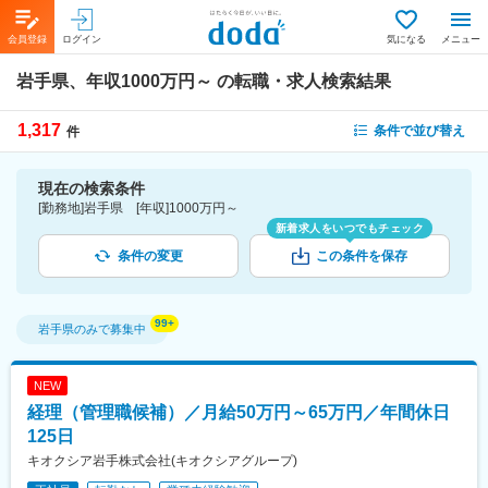
会員登録
ログイン
気になる
メニュー
岩手県、年収1000万円～
の転職・求人検索結果
1,317
条件で並び替え
件
現在の検索条件
[勤務地]岩手県 [年収]1000万円～
新着求人をいつでもチェック
条件の変更
この条件を保存
岩手県
のみで募集中
NEW
経理（管理職候補）／月給50万円～65万円／年間休日
125日
キオクシア岩手株式会社(キオクシアグループ)