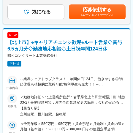
＞291,000円～301,000円（一律手当を含む）＜昇給有無＞有＜残
はじめはお客様に顔を覚えてもらうことが仕事となります。
業手当＞有＜給与補足＞■歩合給：1成約あたり平均200万円（歩
応募依頼する
変更の範囲：会社の定める業務
何度もお会いしていくうちに、「この人なら安心して相談でき
気になる
合率約3%）■賞与：年2回（6月・12月／実績に応じて支給）※月
（エージェントサービス）
る」と思ってもらえるようになります。
給には一律の特別加算手当（3万円）・自社物件入居者支援制度
そうして築いた信頼関係が、成果につながっていくのが、この仕
（1万円）を含む。※特別加算手当は入社後1年間の支給となりま
事の大きな特徴です。
す。 ※固定残業時間を超過する場合は1分単位で支給されます。賃
金はあくまでも目安の金額であり、選考を通じて上下する可能性
NEW
★業務内容：
があります。月給(月額)は固定手当を含めた表記です。
【北上市】※キャリアチェンジ歓迎※ルート営業◇賞与
訪問先・・・空地、農地、駐車場や住宅などの土地を所有する地
主様
6.5ヵ月分◇勤務地応相談◇土日祝年間124日休
地主様の悩み・・・相続問題、節税対策、建物を建てることによ
昭和コンクリート工業株式会社
る安定的な収入の確保
正社員
ご提案内容・・・土地活用と建物の建て替えのご提案
会話することが得意であれば、これまでの経験等一切関係なくご
～業界シェアトップクラス！！年間休日124日、働きやすさ◎/有
活躍いただけます♪
給休暇も積極的に取得可能/福利厚生も充実！！～
難しい提案や商談は必ず上長が同席しますのでご安心ください。
仕事内容
★官公庁や大手ゼネコンなどと取引中！地下トンネルや橋などの
★求人の魅力：
＜勤務地詳細＞北上営業所住所：岩手県北上市和賀町竪川目1地割
建設に必要な自社コンクリート製品の提案を担当★数十億円規模
自分の頑張りが給与にしっかり反映される分かりやすい評価制度
33-27 受動喫煙対策：屋内全面禁煙変更の範囲：会社の定める事
の大型案件にも関われます
勤務地
となっております。
業所
【最寄り駅】
支店長や課長は案件を持たないため、全力で案件受注に向けてサ
立川目駅、横川目駅、藤根駅
＼扱う商材はシェアトップクラス／
ポートします。
PC（プレストレストコンクリート）構造物の建設をはじめ、コン
もちろん、インセンティブは全額営業にはいります！
＜予定年収＞550万円～950万円＜賃金形態＞月給制＜賃金内訳＞
クリート二次製品の設計・開発・製造・補修を行う当社の営業と
月額（基本給）：280,000円～380,000円その他固定手当/月：
してご活躍いただきます。
給与