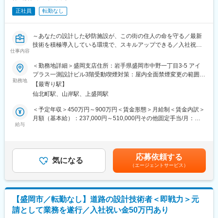
◇砂防全体計画の策定
正社員
転勤なし
◇砂防施設（堰堤、渓流保全工等）の設計
◇設計図面作成、数量計算、設計報告書作成
◇発注者（国交省・県・市町村）との技術協議
～あなたの設計した砂防施設が、この街の住人の命を守る／最新
◇成果品の品質管理・照査
技術を積極導入している環境で、スキルアップできる／入社祝い
◇後進技術者の指導・育成
仕事内容
金50万円あり◎／腰を据えて設計に集中できる環境～
■ポジションの魅力：
＜勤務地詳細＞盛岡支店住所：岩手県盛岡市中野一丁目3-5 アイ
■ポジションの魅力：
◇元請として発注者と直接折衝するため、自分の名前で仕事がで
プラス一測設計ビル3階受動喫煙対策：屋内全面禁煙変更の範囲：
◎入社祝い金50万円あり
勤務地
きる環境です
会社の定める事業所
【最寄り駅】
◎3Dレーザースキャナー・UAV測量・BIM/CIM、生成AI活用等の
◇あなたの設計した砂防施設が、地域住民の命を守ります
仙北町駅、山岸駅、上盛岡駅
最新技術を推進中
◇最新技術を積極導入していますので、設計者としてのスキルア
◎年間休日125日・月平均残業15時間。暮らしと仕事の両立を実
ップが叶う環境です
＜予定年収＞450万円～900万円＜賃金形態＞月給制＜賃金内訳＞
現
月額（基本給）：237,000円～510,000円その他固定手当/月：
◎技術士・RCCM保有者が多数在籍と、切磋琢磨できる技術者集
給与
■キャリアパス（一例）：
13,000円～40,000円＜月給＞250,000円～550,000円＜昇給有無
団
入社→担当技術者（設計実務）→管理技術者（RCCM取得・技術
＞有＜残業手当＞有＜給与補足＞※経験・能力・前職給与を考慮し
◎「いわて子育てにやさしい企業」認定。育児と両立しやすい職
士取得）→部門長
決定■賞与：年3回（夏、冬、決算）前年度実績／計3～4ヶ月分■
場環境
※技術スペシャリストとしてのキャリアも選択可能です。
その他固定手当：・住宅手当8,000円～20,000円・資格手当5,000
応募依頼する
気になる
円～20,000円賃金はあくまでも目安の金額であり、選考を通じて
（エージェントサービス）
■業務内容：
■当社の特徴：
上下する可能性があります。月給(月額)は固定手当を含めた表記で
当社にて、河川・砂防設計業務をお任せします。
ランディックは創業50周年を迎え、測量・地質調査・建設コンサ
す。
ルタント・補償コンサルタント・GIS分野までインフラをトータル
■業務詳細：
に支える技術者集団です。UAV・3次元モデル・CIMへの対応な
【盛岡市／転勤なし】道路の設計技術者＜即戦力＞元
◇河道計画・河川改修計画の策定
ど、「新しい技術を現場で使い切る」ことを重視しています。
請として業務を遂行／入社祝い金50万円あり
◇堤防設計・護岸設計