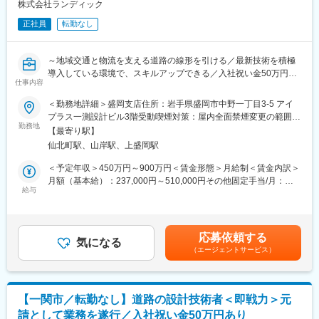
◇水理解析・氾濫解析
株式会社ランディック
■ランドワークGについて：
◇河川構造物(樋門・樋管、堰等)の設計
ランドワークグループは、建設コンサルタント事業をはじめ、墓
正社員
転勤なし
◇砂防全体計画の策定
石小売、不動産、建築石材、貿易など多角的に展開する企業グル
◇砂防施設（堰堤、渓流保全工等）の設計
ープです。
◇設計図面作成、数量計算、設計報告書作成
東北を中心に15社が連携し、技術・ノウハウを共有しています
～地域交通と物流を支える道路の線形を引ける／最新技術を積極
◇発注者（国交省・県・市町村）との技術協議
導入している環境で、スキルアップできる／入社祝い金50万円あ
◇成果品の品質管理・照査
仕事内容
変更の範囲：会社の定める業務
り◎／腰を据えて設計に集中できる環境～
◇後進技術者の指導・育成
＜勤務地詳細＞盛岡支店住所：岩手県盛岡市中野一丁目3-5 アイ
■ポジションの魅力：
プラス一測設計ビル3階受動喫煙対策：屋内全面禁煙変更の範囲：
■ポジションの魅力：
◎入社祝い金50万円あり
勤務地
会社の定める事業所
◇元請として発注者と直接折衝するため、自分の名前で仕事がで
【最寄り駅】
◎3Dレーザースキャナー・UAV測量・BIM/CIM、生成AI活用等の
きる環境です
仙北町駅、山岸駅、上盛岡駅
最新技術を推進中
◇あなたの設計した砂防施設が、地域住民の命を守ります
◎年間休日125日・月平均残業15時間。暮らしと仕事の両立を実
＜予定年収＞450万円～900万円＜賃金形態＞月給制＜賃金内訳＞
◇最新技術を積極導入していますので、設計者としてのスキルア
現
月額（基本給）：237,000円～510,000円その他固定手当/月：
ップが叶う環境です
◎技術士・RCCM保有者が多数在籍と、切磋琢磨できる技術者集
給与
13,000円～40,000円＜月給＞250,000円～550,000円＜昇給有無
団
＞有＜残業手当＞有＜給与補足＞※経験・能力・前職給与を考慮し
■キャリアパス（一例）：
◎「いわて子育てにやさしい企業」認定。育児と両立しやすい職
決定■賞与：年3回（夏、冬、決算）前年度実績／計3～4ヶ月分■
入社→担当技術者（設計実務）→管理技術者（RCCM取得・技術
場環境
その他固定手当：・住宅手当8,000円～20,000円・資格手当5,000
士取得）→部門長
応募依頼する
気になる
円～20,000円賃金はあくまでも目安の金額であり、選考を通じて
※技術スペシャリストとしてのキャリアも選択可能です。
（エージェントサービス）
■業務内容：
上下する可能性があります。月給(月額)は固定手当を含めた表記で
当社にて、道路の設計業務をお任せします。
す。
■当社の特徴：
ランディックは創業50周年を迎え、測量・地質調査・建設コンサ
■業務詳細：
ルタント・補償コンサルタント・GIS分野までインフラをトータル
【一関市／転勤なし】道路の設計技術者＜即戦力＞元
◇道路の予備・詳細設計
に支える技術者集団です。UAV・3次元モデル・CIMへの対応な
請として業務を遂行／入社祝い金50万円あり
◇交差点設計（平面交差・立体交差）