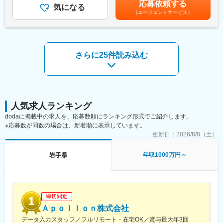
応募依頼する
下記のような業務が担当範囲となります。
す。支店長、ブロック長などマネジメントにチャレンジできる機
気になる
として支給賃金はあくまでも目安の金額であり、選考を通じて上
（エージェントサービス）
・デバイス構造評価形状
会も成果次第でございます。
下する可能性があります。月給(月額)は固定手当を含めた表記で
・Inline測定によるプロセス評価
す。
・断面SEM/TEMなどによる構造評価
■モデル年収：
・電気特性評価
・1年目：1017万（固定給342万・歩合565万・賞与110万）
・工程変更評価
・2年目：930万（固定給420万・歩合370万・賞与140万）
さらに25件読み込む
・歩留り改善活動
・信頼性改善活動
■育成体制：
・コスト低減活動
入社後は東京本社で2週間の研修があり、その後は支店ごとのOJT
研修がメインです。
■ポジションの魅力
まずは先輩や上司の商談に同席し、提案方法や業務の流れを覚え
プロダクトエンジニアが【製品担当】であるのに対し、インテグ
人気求人ランキング
ます。
レーションエンジニアは、製品を構成する【プロセスモジュール
仕入れからスタートし、徐々に担当領域を広げていただきます。
dodaに掲載中の求人を、応募数順にランキング形式でご紹介します。
担当】となります。そのため、新しいデバイス構造やその形成方
約1ヶ月～3ヶ月程度でひとり立ちするイメージです。
※応募数が同数の場合は、新着順に表示しています。
法を考案することができることが魅力の一つです。
更新日：
2026/8/8（土）
変更の範囲：会社の定める業務
■当社で半導体エンジニアとして働く魅力
年収1000万円～
岩手県
・本社がシリコンバレーにあるため、世界の半導体に関する最先
端の情報を、いち早く入手し、開発に生かすことができます。最
先端の技術を活用し、時代をリードする最先端の製品開発を行う
ことが可能です。
・比較的業務の幅、裁量が広く、技術の提案等を行うことができ
締切間近
ます。狭い範囲の決められた仕事をこなすのではないため、技術
Ａｐｏｌｌｏｎ株式会社
者としてのレベルアップを図りやすい環境が整っています。
データ入力スタッフ／フルリモート・在宅OK／賞与最大年3回