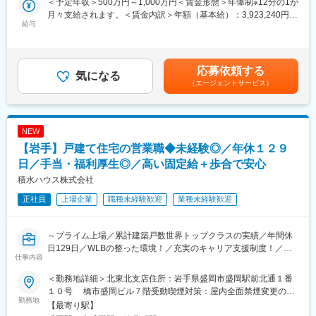
＜予定年収＞500万円～1,000万円＜賃金形態＞年俸制※12分の1が
Group）のCpk／SPCモニタリング、変更管理、FMEA活用等を推
独り立ち後は裁量をもって営業活動ができるため幅広い提案がで
月々支給されます。＜賃金内訳＞年額（基本給）：3,923,240円～
進します。EES（Equipment Engineering System）や、
給与
きます。
7,845,760円その他固定手当/月：89,730円～179,520円＜月額＞
FDC（Fault Detection Classification）を用いたリアルタイム監視
416,666円～833,333円（12分割）＜昇給有無＞有＜残業手当＞有
環境、並びにBig Data、AIを活用したデータベースから、分析結
■やりがい：
＜給与補足＞※別途、業績賞与制度あり※社内規定および経験・能
果を対策に繋げることにより、お客様の求めるレベルを超える品
毎週訪問しているお客様に対し、億単位の注文をいただいたとき
力を考慮した上で決定※その他固定手当は月30h分の固定残業手当
応募依頼する
質の実現に繋げていただきます。
気になる
は言葉にできないほどの喜びがあります！
として支給＜管理監督者採用の場合＞固定残業代を含まず、年俸
（エージェントサービス）
また、メモリデバイスの品質保証のため、製造工程で発生した品
スケールが大きく、裁量もあり入社年月関係なく工夫をすれば実
制500万円～1,000万円（12分割）賃金はあくまでも目安の金額で
質問題の原因究明と是正、並びに信頼性評価や試験データを調査
績を上げられる環境です！
あり、選考を通じて上下する可能性があります。月給(月額)は固定
し製品処置を決めて行きます。
手当を含めた表記です。
製品処置については、海外工場やUS本社と連携しながら対応して
■当社について：
NEW
おります。
おもに橋梁のPC構造物の建設をはじめ、コンクリート二次製品の
【岩手】戸建て住宅の営業職◆未経験◎／年休１２９
開発・生産・販売を行っています。島々を結ぶ橋梁や高速道路・
■具体的には：
日／手当・福利厚生◎／高い固定給＋歩合で安心
主要道路の橋、農業用水路用のU型製品をはじめ、道路端の擁壁
・統計的工程監視、工程能力評価
や法面保護、住宅や造成工事にも使われるL型擁壁などのコンクリ
積水ハウス株式会社
・リアルタイムモニター
ート構造物を手掛けています。
正社員
上場企業
職種未経験歓迎
業種未経験歓迎
・品質マネジメントシステム、文書管理
・工程変更の管理
変更の範囲：会社の定める業務
・品質問題発生時の製品処置
～プライム上場／累計建築戸数世界トップクラスの実績／年間休
・データベース構築、活用
日129日／WLBの整った環境！／充実のキャリア支援制度！／女
仕事内容
性活躍推進やLGBTQへの取り組みも積極実施／業界のリーディン
変更の範囲：会社の定める業務
グカンパニー／宅建保有者歓迎～
＜勤務地詳細＞北東北支店住所：岩手県盛岡市盛岡駅前北通１番
１０号 橋市盛岡ビル７階受動喫煙対策：屋内全面禁煙変更の範
■業務内容
勤務地
囲：会社の定める事業所（国内外、グループ会社も含む）および
【最寄り駅】
住宅業界のリーディングカンパニーとして累計建築戸数世界トッ