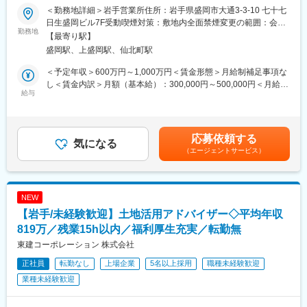
境整備に向けた取り組みを強化中◎～
社には、人材育成に特化した「教育チーム」というキャリアもあ
＜勤務地詳細＞岩手営業所住所：岩手県盛岡市大通3-3-10 七十七
り、“人を育てる”という価値で組織に貢献することができます。
日生盛岡ビル7F受動喫煙対策：敷地内全面禁煙変更の範囲：会社
■業務内容：
勤務地
多様なキャリアパスがあるからこそ、自分に合った役割や働き方
の定める事業所
【最寄り駅】
「地域冷暖房システム」の国内シェアは業界No1！設備の総合エ
を見つけやすく、長く安心して活躍できる環境です。それぞれの
盛岡駅、上盛岡駅、仙北町駅
ンジニアリングを手掛ける業界有数のグローバル企業である当社
強みを活かしながら、やりがいを実感できるフィールドが広がっ
において空調設備・給排水・衛生設備等の施工管理をお任せいた
ています。
＜予定年収＞600万円～1,000万円＜賃金形態＞月給制補足事項な
します。
し＜賃金内訳＞月額（基本給）：300,000円～500,000円＜月給＞
給与
■魅力：
300,000円～500,000円＜昇給有無＞無＜残業手当＞有＜給与補足
■業務の詳細：
当社では「一緒に会社をつくる」を行動指針としています。経営
＞■昇給：年1回（7月）■賞与：年2回（6月・12月）賃金はあくま
新築工事や改修工事における施工管理（施工図作成、資機材発
陣と社員が意見を出し合い新しい改革も進めてるため、事業成長
でも目安の金額であり、選考を通じて上下する可能性がありま
注、協力会社への依頼、日々の作業管理）や既存建物の保守、メ
につながることはどんどん発信いただける環境です。
す。月給(月額)は固定手当を含めた表記です。
応募依頼する
ンテナンス業務を行い、建築設備の老朽化・劣化に伴う修復や、
気になる
＜アイデア例＞
（エージェントサービス）
維持コストを下げるための改善を行っていただきます。担当物件
・お客様の思い出づくりに役立つ新企画
はオフィスや施設（教育・商業・ホテル）等の大型物件が中心。
・新人の教育プログラム
各エリアに担当をいるため、基本的に出張はありません。
・新メニューの提案
NEW
■就業環境：
■働き方：
【岩手/未経験歓迎】土地活用アドバイザー◇平均年収
・年間休日121日／土日祝日休み
シフト制で休みも取りやすく、長く働ける環境。「体力的に無理
・平均残業時間：28.6時間（2025年度）
819万／残業15h以内／福利厚生充実／転勤無
なく長く働きたい」「趣味や家族との時間も大切にしたい」とい
・ノー残業デー有り
う方にも安心です。役職に関係なく、プライベートも大切にでき
東建コーポレーション 株式会社
・年次有給取得実績：95.6％（2025年度）
ます。
正社員
転勤なし
上場企業
5名以上採用
職種未経験歓迎
・定年65歳（1年毎の再雇用制度有り）
・58歳以上を対象としたライフプランセミナーの実施
業種未経験歓迎
■当社について：
・2016年から働き方改革に向けた取り組みを強化
当社は飲食業には珍しく福利厚生は30種類以上、完全週休2日制
等、社員が10年経っても「いい会社に入ったな」と思ってもらえ