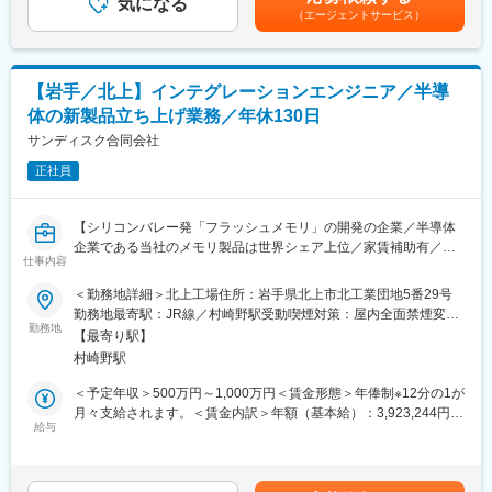
て、約3割の市場シェアを誇ります。創業135年以上の歴史と強固
気になる
給。※年収はあくまで想定です、経験・年齢・能力などを考慮の
買い入れ、投資家に再販する独自のビジネスモデルを展開してい
（エージェントサービス）
な経営基盤を持ち、「Innovation for Wellbeing」を掲げ、社会に
上、決定します。宅地建物取引士の資格保有者は別途資格手当と
ます。
貢献する新たな商品やサービスを提供しています。社員一人ひと
して月10,000円を支給賃金はあくまでも目安の金額であり、選考
物件の仕入れから物件の価値創造、販売、引き渡しまで関わるこ
りが多様性を認め合い、個の強みを最大限発揮できる環境が整っ
を通じて上下する可能性があります。月給(月額)は固定手当を含め
とができるため、経験を活かしてスキルアップができます。
ています。
た表記です。
【岩手／北上】インテグレーションエンジニア／半導
■仕事の流れ：
体の新製品立ち上げ業務／年休130日
変更の範囲：会社の定める業務
（1）問い合わせ対応（電話・メール）
サンディスク合同会社
自社メディア等を通じて問合せがあった物件をお持ちのお客様に
対し、電話やメールでご連絡。現地調査のアポイントを取りま
正社員
す。※100％反響
（2）現地調査、査定額の提示・調整
【シリコンバレー発「フラッシュメモリ」の開発の企業／半導体
（3）売買契約の締結
企業である当社のメモリ製品は世界シェア上位／家賃補助有／自
（4）不動産のバリューアップ
仕事内容
動車通勤OK】
あらゆる方法を駆使し不動産の価値を高めます。
（5）販売活動
＜勤務地詳細＞北上工場住所：岩手県北上市北工業団地5番29号
■仕事概要
自社運営のポータルサイトに掲載し、販売します。
勤務地最寄駅：JR線／村崎野駅受動喫煙対策：屋内全面禁煙変更
インテグレーションエンジニアは、メモリデバイスを構成するプ
（6）販売契約～引き渡し
勤務地
の範囲：会社の定める事業所
【最寄り駅】
ロセスモジュールの内、特定のモジュールの担当となり、そのモ
村崎野駅
ジュールを製造するためのプロセス構築、製造パラメータ調整等
■この仕事のポイント：
を担当します。
・インセンティブで稼げる：固定給＋インセンティブが支給され
＜予定年収＞500万円～1,000万円＜賃金形態＞年俸制※12分の1が
ます。頑張り次第では、インセンだけで700万越えも可能です。
月々支給されます。＜賃金内訳＞年額（基本給）：3,923,244円～
■具体的には
・社会貢献性が高い：同社は、他社では買取できないような物件
給与
7,845,768円その他固定手当/月：89,730円～179,520円＜月額＞
メモリデバイスに要求される電気特性や信頼性を満たすための製
も買取りしています。本当に困っている方の助けになるからこ
416,667円～833,334円（12分割）＜昇給有無＞有＜残業手当＞有
造プロセス、新規材料、素子、デバイス構造、レイアウト等の開
そ、感謝のお声も多く頂くことができます。
＜給与補足＞※別途、業績賞与制度あり※社内規定および経験・能
発・改善を担当頂きます。
・キャリアアップ機会：事業拡大に伴い、支店展開を進めていま
力を考慮した上で決定※その他固定手当は月30h分の固定残業手当