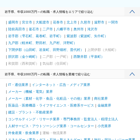
岩手県、年収1000万円～の転職・求人情報をエリアで絞り込む
盛岡市
宮古市
大船渡市
花巻市
北上市
久慈市
遠野市
一関市
陸前高田市
釜石市
二戸市
八幡平市
奥州市
滝沢市
岩手郡（雫石町、葛巻町、岩手町）
紫波郡（紫波町、矢巾町）
九戸郡（軽米町、野田村、九戸村、洋野町）
下閉伊郡（山田町、岩泉町、田野畑村、普代村）
上閉伊郡（大槌町）
胆沢郡（金ケ崎町）
二戸郡（一戸町）
西磐井郡（平泉町）
和賀郡（西和賀町）
気仙郡（住田町）
岩手県、年収1000万円～の転職・求人情報を業種で絞り込む
IT・通信業界
インターネット・広告・メディア業界
メーカー（機械・電気）業界
メーカー（素材・化学・食品・化粧品・その他）業界
商社業界
医薬品・医療機器・ライフサイエンス・医療系サービス
金融業界
建設・プラント・不動産業界
コンサルティング・リサーチ業界・専門事務所・監査法人・税理士法人
人材サービス・アウトソーシング業界・コールセンター
小売業界
外食産業・飲食業界
運輸・物流業界
エネルギー（電力・ガス・石油・新エネルギー）業界
旅行・宿泊・レジャー業界