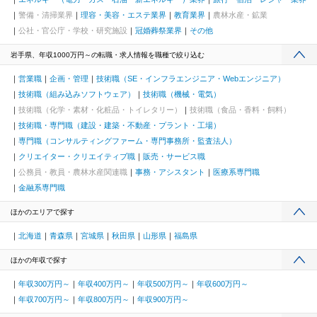
警備・清掃業界
理容・美容・エステ業界
教育業界
農林水産・鉱業
公社・官公庁・学校・研究施設
冠婚葬祭業界
その他
岩手県、年収1000万円～の転職・求人情報を職種で絞り込む
営業職
企画・管理
技術職（SE・インフラエンジニア・Webエンジニア）
技術職（組み込みソフトウェア）
技術職（機械・電気）
技術職（化学・素材・化粧品・トイレタリー）
技術職（食品・香料・飼料）
技術職・専門職（建設・建築・不動産・プラント・工場）
専門職（コンサルティングファーム・専門事務所・監査法人）
クリエイター・クリエイティブ職
販売・サービス職
公務員・教員・農林水産関連職
事務・アシスタント
医療系専門職
金融系専門職
ほかのエリアで探す
北海道
青森県
宮城県
秋田県
山形県
福島県
ほかの年収で探す
年収300万円～
年収400万円～
年収500万円～
年収600万円～
年収700万円～
年収800万円～
年収900万円～