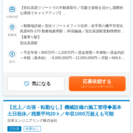
土地活用提案から設計・施工、「ホームメイト」運営まで手がけ
【安比高原リゾートでの不動産取引／宅建士資格を活かし国際的
■職務内容：
る東証プライム上場の総合建設企業です。
な環境でキャリアアップ】
同社では、お客様に安心して長く住み続けていただけるよう、最
仕事内容
■業務概要
大20年までの万全のアフターサポート体制を用意しています。
変更の範囲：会社の定める業務
当社が運営する安比高原リゾートにおいて、不動産取引全般を担
基本的に1名で、担当エリアの定期点検をお任せします。
＜勤務地詳細＞安比リゾートオフィス住所：岩手県八幡平市安比
当していただきます。宅地建物取引士の専門知識を活かし、国内
エリアごとで業務分担されており、社用車にて月間30件前後対応
高原605-270 勤務地最寄駅：JR花輪線／安比高原駅受動喫煙対
外のお客様に向けた不動産仲介、重要事項説明、契約書作成・確
勤務地
頂きます。
策：屋内全面禁煙変更の範囲：無
【最寄り駅】
認など、法令遵守を重視した業務を担います。多言語対応のた
※リフォームなどの提案はなく、案内のみ対応いただきます。
安比高原駅
め、語学力を活かしながらグローバルな取引に携わるポジション
です。
＜働きやすい体制を整備＞
＜予定年収＞800万円～1,200万円＜賃金形態＞年俸制＜賃金内訳
・24時間365日受付のコールセンターがあるため、業務時間外呼
＞年額（基本給）：8,000,000円～12,000,000円＜月額＞666,666
■業務詳細
給与
び出しや対応は原則ありません。
円～1,000,000円（12分割）＜昇給有無＞有＜残業手当＞有＜給
・不動産売買や賃貸取引に関する仲介業務全般（物件紹介、商
・転勤無し・完全週休2日・水日休・年末年始休暇10日以上な
与補足＞年俸に加え、仲介手数料の5％がインセンティブとして支
談、条件交渉等）
ど、メリハリをつけながら腰を据えて働けます。
給されます。資格手当も別途支給あり。賃金はあくまでも目安の
・宅地建物取引士として重要事項説明および契約書類の作成・確
・万が一休日出勤がある際も、振休は必須で取得しているため過
金額であり、選考を通じて上下する可能性があります。月給(月額)
応募依頼する
認
気になる
度な業務はありません。
は固定手当を含めた表記です。
（エージェントサービス）
・契約内容や取引プロセスに関する各種説明、顧客サポート
・法令順守・コンプライアンス体制の強化
■会社の雰囲気：
・宅建士証の適切な管理、社内管理体制の整備
・創業15年と業界の中では歴史は浅いものの、その分社員1人1人
・外国語での顧客対応や書類対応（日本語・中国語・英語のいず
が会社をつくっていくという気概が大きく、
【北上／出張・転勤なし】機械設備の施工管理◆基本
れか2言語）
積極的なチャレンジを推奨、意見も言いやすく、フラットな社風
土日祝休／残業平均20ｈ／年収1000万超えも可能
・取引実績に応じたインセンティブ獲得に向けた業務推進
も魅力の1つです。
日本エンジニアリング株式会社
■扱うサービス
変更の範囲：会社の定める業務
正社員
転勤なし
安比高原エリアのリゾート物件や別荘、宿泊施設の売買・賃貸、