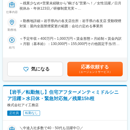
■入社後について：
～残業少なめ×営業未経験から”稼げる”営業へ！／女性活躍／日月
るような組織、環境づくりに力を入れています。
入社時は契約社員としてスタートしますが、1年後に正社員の登用
祝休み・年休123日／研修制度充実～
仕事内容
制度がございます。
変更の範囲：会社の定める業務
＼＼ここが魅力／／
＜勤務地詳細＞岩手県内の各支店住所：岩手県の各支店 受動喫煙
■キャリア形成について：
◎業界トップレベルのインセンティブ制度で高年収社員多数！
対策：屋内全面禁煙変更の範囲：会社の定める事業所
当社はキャリア採用者向けの入社時教育を実施しております。ま
社内の5人に1人が年収1000万円以上、2人に1人が700万以上で
勤務地
たキャリアアップ支援や資格取得支援（資格取得費用の補助や奨
す。契約金額は数億円になるため、大きなインセンティブが支給
＜予定年収＞400万円～1,000万円＜賃金形態＞月給制＜賃金内訳
励金の支給など）や
されることが高年収の理由です。実績連動型の評価制度でスピー
＞月額（基本給）：130,000円～155,000円その他固定手当/月：
、職種・階層に応じた研修の実施など充実したキャリア形成支援
ド出世も目指せます。
給与
55,000円固定残業手当/月：78,000円～100,000円（固定残業時間
制度を整えております。
◎知識・経験ゼロでも安心！手厚いサポート体制
60時間0分/月）超過した時間外労働の残業手当は追加支給＜月給
税務や建築などの基礎知識を習得できる研修があるほか、先輩社
＞263,000円～310,000円（一律手当を含む）＜昇給有無＞有＜残
■施工実績：
員の営業に同行し、訪問時のマナーから指導してもらいます。
業手当＞有＜給与補足＞年収650万円（月給31万円＋成果給＋賞
虎の門ヒルズや羽田国際ターミナルビル、中之島フェスティバル
実際に現事業所長の2人に1人が営業職「以外」からの転職者で
応募依頼する
気になる
与）／入社1年目 メンバー年収841万円（月給42万円＋成果給＋
タワー、シンガポールのマリーナベイサンズなどの有名施設の実
す。
（エージェントサービス）
賞与）／入社2年目 メンバー年収1,156万円（月給56万円＋成果給
績が多数ございます。
◎ワークライフバランスを実現可能
＋賞与）／入社5年目 メンバー賃金はあくまでも目安の金額であ
効率的な営業活動を追求し、平均残業は月15h程度。日月祝休
り、選考を通じて上下する可能性があります。月給(月額)は固定手
■当社の特徴：
み・年休123日・転勤無しと働きやすい環境です。
当を含めた表記です。
【岩手／転勤無し】住宅アフターメンテ＜ミドルシニ
創業以来70期連続黒字を継続する安定性を誇り、「地域冷暖房シ
『くるみん』認定もされており、女性も安心して長期就業が可能
ステム」で業界No.1のシェアを獲得しています。虎の門ヒルズや
です。
ア活躍＞水日休・緊急対応無／残業15h程
羽田国際ターミナルビル、中之島フェスティバルタワー、シンガ
株式会社アイ工務店
ポールのマリーナベイサンズなどの有名施設の実績が多数ござい
■仕事内容：
ます。
土地オーナーが所有する資産に対し、最適な土地活用の事業を提
正社員
転勤なし
案するコンサルティング営業です。
変更の範囲：会社の定める業務
土地の所有者様に対し土地の利用状況やお困りごとをお伺いし、
＼中途入社多数で40・50代も活躍中◎／
賃貸マンション・アパートを建てることによる節税・収入・資産