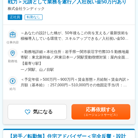
戦力＞元請として業務を遂行／入社祝い金50万円あり
◇交差点設計（平面交差・立体交差）
◇道路線形設計・縦横断設計
株式会社ランディック
■ランドワークGについて：
◇交通量調査・交通解析
ランドワークグループは、建設コンサルタント事業をはじめ、墓
正社員
転勤なし
◇道路附属施設（照明、防護柵、標識等）の設計
石小売、不動産、建築石材、貿易など多角的に展開する企業グル
◇設計図面作成、数量計算、設計報告書作成
ープです。
◇発注者（国交省・県・市町村）との技術協議
東北を中心に15社が連携し、技術・ノウハウを共有しています
～あなたの設計した橋が、50年後もこの街を支える／最新技術を
◇成果品の品質管理・照査
積極導入している環境で、スキルアップできる／入社祝い金50万
◇後進技術者の指導・育成
仕事内容
変更の範囲：会社の定める業務
円あり◎／腰を据えて設計に集中できる環境～
＜勤務地詳細＞本社住所：岩手県一関市萩荘字竹際33-5 勤務地最
■ポジションの魅力：
■ポジションの魅力：
寄駅：東北新幹線／JR東日本一ノ関駅受動喫煙対策：屋内全面禁
◇元請として発注者と直接折衝するため、自分の名前で仕事がで
◎入社祝い金50万円あり※
勤務地
煙変更の範囲：会社の定める事業所
きる環境です
【最寄り駅】
◎3Dレーザースキャナー・UAV測量・BIM/CIM、生成AI活用等の
◇あなたが線形を引いた道路が、地域交通と物流を支えます
一ノ関駅、山ノ目駅
最新技術を推進中
◇最新技術を積極導入していますので、設計者としてのスキルア
◎年間休日125日・月平均残業15時間。暮らしと仕事の両立を実
＜予定年収＞500万円～900万円＜賃金形態＞月給制＜賃金内訳＞
ップが叶う環境です
現
月額（基本給）：257,000円～510,000円その他固定手当/月：
◎技術士・RCCM保有者が多数在籍と、切磋琢磨できる技術者集
給与
13,000円～40,000円＜月給＞270,000円～550,000円＜昇給有無
■キャリアパス（一例）：
団
＞有＜残業手当＞有＜給与補足＞※経験・能力・前職給与を考慮し
入社→担当技術者（設計実務）→主任技術者（RCCM取得）→管
◎「いわて子育てにやさしい企業」認定。育児と両立しやすい職
決定■賞与：年3回（夏、冬、決算）前年度実績／計3～4ヶ月分■
理技術者（技術士取得）→部門長・技術管理者
場環境
その他固定手当：・住宅手当8,000円～20,000円・資格手当5,000
※技術スペシャリストとしてのキャリアも選択可能です。
応募依頼する
気になる
円～20,000円賃金はあくまでも目安の金額であり、選考を通じて
（エージェントサービス）
上下する可能性があります。月給(月額)は固定手当を含めた表記で
■当社の特徴：
■業務内容：
す。
ランディックは創業50周年を迎え、測量・地質調査・建設コンサ
公共事業における橋梁・構造物の設計業務全般をお任せします。
ルタント・補償コンサルタント・GIS分野までインフラをトータル
に支える技術者集団です。UAV・3次元モデル・CIMへの対応な
【岩手／転勤無】住宅アドバイザー＜完全反響・設計