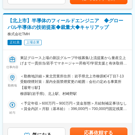
案件が拡大しており、多岐にわたるコンサルティング業務のテー
ルタント・補償コンサルタント・GIS分野までインフラをトータル
マを扱います。
に支える技術者集団です。UAV・3次元モデル・CIMへの対応な
ど、「新しい技術を現場で使い切る」ことを重視しています。
■中小企業・スタートアップ成長支援
【北上市】半導体のフィールドエンジニア ◆グロー
■企業/行政/まちづくり等に係るデジタル化・DX施策
■ランドワークGについて：
バル半導体の技術提案◆裁量大◆キャリアップ
■大学や自治体、企業等に対する官民連携事業
ランドワークグループは、建設コンサルタント事業をはじめ、墓
■行政政策支援のための実態調査や普及支援
株式会社TMH
石小売、不動産、建築石材、貿易など多角的に展開する企業グル
■上記のほか、地方創生/産業振興全般に係る事業立案、推進
ープです。
正社員
上場企業
東北を中心に15社が連携し、技術・ノウハウを共有しています。
【（2）大企業・中堅・中小企業を対象とした経営コンサルティン
変更の範囲：会社の定める業務
東証グロース上場の新設グループ中核募集/上流提案から量産立上
グ】
げまで一貫担当/若手でマネージャー昇格可/学習支援と有休取得推
東北エリアを中心に民間企業が抱える様々な経営課題に対する経
仕事内容
奨/海外エンジニア連携/品質改善と再発防止の裁量
営コンサルティングサービスを提供しています。
＜勤務地詳細＞東北営業所住所：岩手県北上市柳原町4丁目7-13
昨今は人手不足や働き方改革を背景とした人事労務管理や業務の
■採用背景：
受動喫煙対策：屋内全面禁煙変更の範囲：会社の定める事業所
効率化、会計面でのコンプライアンスの強化、サステナビリティ
東証グロース上場後のグローバル展開と事業拡大に伴う新設グル
勤務地
など経営管理における幅広い課題の解決が求められています。
【最寄り駅】
ープの立ち上げに伴う中核採用です。顧客支援体制の強化と海外
柳原駅(岩手県)、北上駅、村崎野駅
連携推進が目的です。
■全社ビジョン・中期経営計画・事業計画の策定
＜予定年収＞600万円～900万円＜賃金形態＞月給制補足事項なし
■管理会計・原価管理制度構築
■職務内容：
＜賃金内訳＞月額（基本給）：396,000円～700,000円固定残業手
■組織・人事制度の策定や運用
当ポジションは保守業務にとどまらず、顧客課題の把握から技術
給与
当/月：69,660円～82,290円（固定残業時間30時間0分/月）超過し
■情報システム・業務プロセス（デジタルトランスフォーメーショ
提案、装置導入・量産立上げ、品質改善までを一貫して推進する
た時間外労働の残業手当は追加支給＜月給＞465,660円～782,290
ン含む）
ハイレベルなエンジニア職です。上流工程での提案力とプロジェ
円（一律手当を含む）＜昇給有無＞有＜残業手当＞有＜給与補足
■内部統制・ガバナンス
クト全体を統括する経験を積み、事業と技術の両面で価値を生み
＞※給与詳細は経験・能力・選考を通じて決定します。■昇給：年
■IPO
応募依頼する
出せます（学習支援制度・有給取得しやすい文化あり）
気になる