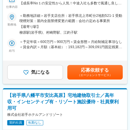
【成長率No１の安定性から人気！中途入社も多数で風通し良し◎
継承等をご提案します。
仕事内容
宿泊を伴う出張や原則転勤無し！／来年度から年休120日（水日
土地を資産化し地主様やご家族様の将来の安心をサポートするだ
休）／1次受けはコールセンターで対応するため業務外の対応は無
けでなく、地域住民の方に安全な住環境を提供できる、やりがい
＜勤務地詳細＞岩手支店住所：岩手県北上市町分2地割521-1 受動
し！残業月15h程】
のあるお仕事です。
喫煙対策：屋内全面禁煙変更の範囲：会社の定める事業所
勤務地
【最寄り駅】
自由設計の高品質注文住宅を実現／創業15年で社員数3000名以上
＜新人営業の主なミッション＞
柳原駅(岩手県)、村崎野駅、江釣子駅
＆売上2000億円突破の売上成長率トップクラスのハウスメーカ
大切な土地をお任せいただくためにも、まずは関係性構築からス
ー！2026年度から年間休日120日予定！
タートです。
＜予定年収＞600万円～900万円＜賃金形態＞月給制補足事項なし
その土地への想い入れ、今後への悩みについて、話を「聞く」こ
＜賃金内訳＞月額（基本給）：193,182円～309,091円固定残業手
◎宿泊を伴う出張や原則転勤無し！残業月35h程／来年度から年
とが大切です。
給与
当/月：56,818円～90,909円（固定残業時間40時間0分/月）超過し
休120日（水日休）1次受けはコールセンターで対応するため業務
実際に提案フェーズになったら、先輩営業と最適な建築・運営プ
た時間外労働の残業手当は追加支給＜月給＞250,000円～400,000
外の対応は無し！
ランを考え、一緒に提案をしていきます。
円（一律手当を含む）＜昇給有無＞有＜残業手当＞有＜給与補足
◎評価が明確で年収もしっかりUP！
＞※給与詳細は前職の実績・経験・年収等を考慮し決定■賞与：年
応募依頼する
（年収例）35歳550万円（入社5年目）／45歳700万円（入社9年
■1day選考会：
気になる
2回（3月、9月）※個人の実績による／45歳700万円（入社9年
（エージェントサービス）
目）
配属予定支店にて【職場見学（先輩社員の営業に同行）と支店長
目）■資格取得一時金あり：入社後に業務で必要な資格を取得した
資格取得一時金あり：入社後に業務で必要な資格を取得した方に
による面接】を実施します。
方には、祝い金を支給賃金はあくまでも目安の金額であり、選考
は、祝い金を支給（一級建築士200万円、宅地建物取引士50万円
配属予定支店の雰囲気や実際の仕事内容を直接見ることができ、
を通じて上下する可能性があります。月給(月額)は固定手当を含め
など）
理解を深めたうえで入社判断をいただけます。
た表記です。
【岩手県八幡平市安比高原】宅地建物取引士／高年
◎面接にお越しいただき「面接官の印象」「会社の雰囲気」で意
収・インセンティブ有・リゾート施設優待・社員寮利
思決定いただいた方多数！
■サポート体制：
用可
◎成長率の高さという安定性で、同業からの転職者にも選んでい
◇新入社員研修：入社後約2週間
ただいております！
◇スキルアップ研修：年間100時間（毎日30分）
株式会社岩手ホテルアンドリゾート
◇営業AIツールの導入 など
契約社員
転勤なし
当社で施工した注文住宅のアフターメンテナンス職をお任せしま
す。
■当社について：