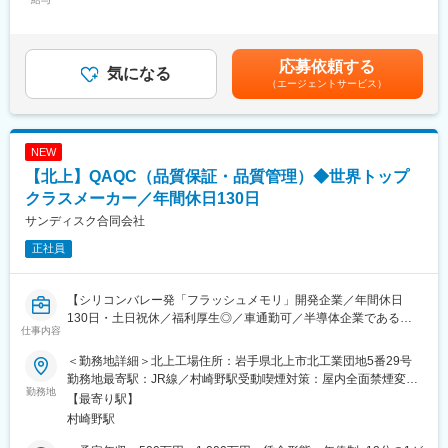
◎充実の研修制度
15,000円～20,000円＜月給＞295,000円～400,000円＜昇給有無
■具体的には：
入社後3か月間は、支店研修と全体研修を平行して実施します。
＞有＜残業手当＞有＜給与補足＞※詳細は経験・能力・年齢を考慮
官公庁や建設コンサル、ゼネコン（建設・建築・土木会社）、商
営業の基礎となる挨拶から、実際にお客様の元へ訪問する一連流
の上決定します。■昇給：年1回（6月） ■賞与：年2回（6月・12
社等の優良企業に対し製品・技術のPRや提案をします。工事予定
れまで、研修を通じて学ぶことが可能です。
月）昨年実績 年2回/6.5ヶ月賃金はあくまでも目安の金額であ
応募依頼する
現場を下見に行ったり、設計や現場監督との打合せ等もお任せし
気になる
り、選考を通じて上下する可能性があります。月給(月額)は固定手
（エージェントサービス）
ます。
★働き方：
当を含めた表記です。
お客様都合により、土日どちらかに出勤をする場合があります。
■業務の特徴：
その場合、2~3H程度・土日出社含め月の残業平均は35時間程とな
営業先は既に取引のあるお客様が中心で、製品力・技術力に自信
ります。また時間外手当は1分単位で支給されます。
NEW
があります。飛び込み営業はございません。
フレックス制度（コアタイム11時30分～15時30分）を導入してお
【北上】QAQC（品質保証・品質管理）◆世界トップ
基本エリアで担当が分かれており営業活動をお任せします。
り、自分の都合に合わせて業務を調整できます！
担当のお客様が任されている案件について当社製品をご提案やご
クラスメーカー／年間休日130日
相談などで受注を取りに行きます。
変更の範囲：会社の定める業務
サンディスク合同会社
提案の流れとしては、、、
正社員
・工事内容や要望をヒアリング
・最適な製品をご提案
・納品スケジュール等を調整
【シリコンバレー発「フラッシュメモリ」開発企業／年間休日
・工事中のフォロー
130日・土日祝休／福利厚生◎／車通勤可／半導体企業である当
お客様の予算や納期など聞いたうえで当社がお役に立てるかなど
仕事内容
社のメモリ製品は世界シェアトップクラス】
考えながら提案をしておりますので工夫しながら進めていき裁量
についてはお任せしております。
＜勤務地詳細＞北上工場住所：岩手県北上市北工業団地5番29号
■仕事概要：
大切にしていることは、お客様との関係構築となります。
勤務地最寄駅：JR線／村崎野駅受動喫煙対策：屋内全面禁煙変更
メモリデバイス製造工程の工程品質管理を他部門（プロセス、製
勤務地
の範囲：会社の定める事業所
【最寄り駅】
品技術等）と連携しながら継続的改善のPDCAを実行していただ
■入社後の流れ：
村崎野駅
きます。
入社後はOJTとして先輩社員との同行で営業の進め方や商品知識
異常管理、IQC（Inline Quality Control）、TEG（Test Element
について学んでいただきます。