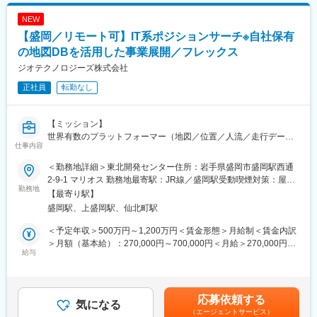
NEW
【盛岡／リモート可】IT系ポジションサーチ※自社保有
の地図DBを活用した事業展開／フレックス
ジオテクノロジーズ株式会社
正社員
転勤なし
【ミッション】
世界有数のプラットフォーマー（地図／位置／人流／走行データ
仕事内容
や画像等）である当社にて、来たるべく「メタバース」「自動運
転」「IoT]「ジオマーケティング」等、次世代社会の創出に向け
＜勤務地詳細＞東北開発センター住所：岩手県盛岡市盛岡駅西通
て、共鳴かつ事業を加速させられる仲間を積極的に募集をしてお
2-9-1 マリオス 勤務地最寄駅：JR線／盛岡駅受動喫煙対策：屋内
ります。ご志向やご経歴を考慮しポジションを決定致します。
勤務地
喫煙可能場所あり変更の範囲：会社の定める事業所（リモートワ
【最寄り駅】
ーク含む）
盛岡駅、上盛岡駅、仙北町駅
自社で保有するビッグデータ（地図/位置/人流/走行データや画像
等）を活用し、次世代社会に向けて、新規事業・研究開発を強化
＜予定年収＞500万円～1,200万円＜賃金形態＞月給制＜賃金内訳
しており、既にいくつもの壮大なプロジェクトに着手している
＞月額（基本給）：270,000円～700,000円＜月給＞270,000円～
中、複数事業部で多様なポジションを採用する予定です。
給与
700,000円＜昇給有無＞有＜残業手当＞有＜給与補足＞※上記年収
はあくまで想定になります。現年収や経験を考慮し決定します。■
【想定ポジション】
賞与：年2回（6月、12月）■昇給：年1回賃金はあくまでも目安の
・フロントエンドエンジニア
金額であり、選考を通じて上下する可能性があります。月給(月額)
応募依頼する
・サーバサイドエンジニア
気になる
は固定手当を含めた表記です。
（エージェントサービス）
・UI/UXデザイナー