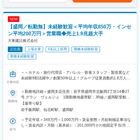
・WEBエンジニア
・AIエンジニア
・システムエンジニア
NEW
・プロダクトオーナー／プロダクトマネジャー
【盛岡／転勤無】未経験歓迎＜平均年収850万・インセ
・インフラエンジニア
・システムアーキテクト
ン平均200万円＞営業職◆売上1.9兆超大手
・社内SE、QAエンジニア
大東建託株式会社
正社員
上場企業
5名以上採用
職種未経験歓迎
■業務の詳細
・コンシューマー向けスマートフォンアプリ開発（ポイ活アプリ
業種未経験歓迎
『トリマ』等）
・法人向けSaaSサービス開発（物流業界向け次世代地図アプリ
等）
～～ホテル・旅行代理店・アパレル・飲食スタッフ・製造業など
・法人向けのプロフェッショナルサービス開発（CASE/MaaS/先
未経験9割活躍中／創業50年以上！グループ従業員数約1.8万人を
仕事内容
進運転支援/自動運転/ジオマーケティング等）
誇る東証プライム上場大手／健康経営優良法人認定～～
・次世代地図システム開発・研究開発（AI/ディープラーニング/画
＜勤務地詳細＞盛岡支店住所：岩手県盛岡市北飯岡3丁目14番27
像認証/自然言語処理等）
＜この求人のオススメポイント＞
号 グラン ヴェルジェ 1階勤務地最寄駅：JR線／盛岡駅受動喫
・平均年収850万！青天井のインセンティブで圧倒的に稼げる！
勤務地
煙対策：屋内全面禁煙変更の範囲：会社の定める事業所
【最寄り駅】
当社保有するビッグデータは無限の可能性を秘めており様々な社
※1件の成約で平均200万円の支給あり！
岩手飯岡駅、仙北町駅、盛岡駅
会問題の解決に貢献しています。例：MaaS／CASE／カーナビゲ
・ネームバリュー×豊富なデータベースがあるため、お客様との関
ーション／事故防止／エリアマーケティング・広告／ドローンの
係構築がしやすい
＜予定年収＞349万円～1,000万円＜賃金形態＞月給制補足事項な
空間情報／運送・輸送・営業車向けの業務支援／観光案内／設備
・教育体制が整っており、名刺の渡し方から教えてもらえる手厚
し＜賃金内訳＞月額（基本給）：201,000円その他固定手当/月：
管理／防災・災害／不動産や店舗案内／経費精算／行政支援／ゲ
いサポート
給与
30,000円～40,000円固定残業手当/月：60,000円（固定残業時間
ーム／交通計画
※社内表彰では、営業未経験の方が多数受賞されております！
35時間0分/月）超過した時間外労働の残業手当は追加支給＜月給