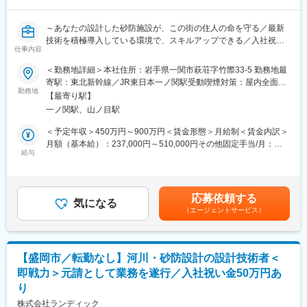
大型商業施設、テナント、オフィスビル、マンション、病院、工
リゾート運営で培ったノウハウと国際的な環境が融合した職場。
場、プラントなど
安定した基盤のもと、チャレンジ精神を持って新たな価値を提供
基本岩手県内の案件を担当していただきますので出張はございま
～あなたの設計した砂防施設が、この街の住人の命を守る／最新
できます。
せん。
技術を積極導入している環境で、スキルアップできる／入社祝い
仕事内容
金50万円あり◎／腰を据えて設計に集中できる環境～
変更の範囲：会社の定める業務
■組織構成
＜勤務地詳細＞本社住所：岩手県一関市萩荘字竹際33-5 勤務地最
２名（30前後１名、40代２名）
■ポジションの魅力：
寄駅：東北新幹線／JR東日本一ノ関駅受動喫煙対策：屋内全面禁
◎入社祝い金50万円あり
勤務地
煙変更の範囲：会社の定める事業所
【最寄り駅】
■このポジションの魅力
◎3Dレーザースキャナー・UAV測量・BIM/CIM、生成AI活用等の
一ノ関駅、山ノ目駅
技術者志向の強い社員が多く、BIM(ビルディング・インフォメー
最新技術を推進中
ション・モデリング)を駆使しながら、自ら図面を書く先輩もいま
◎年間休日125日・月平均残業15時間。暮らしと仕事の両立を実
＜予定年収＞450万円～900万円＜賃金形態＞月給制＜賃金内訳＞
す。そのような技術が身につくことも当社の魅力！
現
月額（基本給）：237,000円～510,000円その他固定手当/月：
◎技術士・RCCM保有者が多数在籍と、切磋琢磨できる技術者集
給与
13,000円～40,000円＜月給＞250,000円～550,000円＜昇給有無
■当社について
団
＞有＜残業手当＞有＜給与補足＞※経験・能力・前職給与を考慮し
「設備工事・建築工事」の 「設計・加工・施工・管理・メンテナ
◎「いわて子育てにやさしい企業」認定。育児と両立しやすい職
決定■賞与：年3回（夏、冬、決算）前年度実績／計3～4ヶ月分■
ンス」をワンストップで提供している会社です。 テナント、オフ
場環境
その他固定手当：・住宅手当8,000円～20,000円・資格手当5,000
応募依頼する
ィスビル、マンション、病院、工場、食品プラント、環境プラン
気になる
円～20,000円賃金はあくまでも目安の金額であり、選考を通じて
（エージェントサービス）
ト、水処理施設等の設備、建設に関わる事業を展開しています。
■業務内容：
上下する可能性があります。月給(月額)は固定手当を含めた表記で
「設計・加工・施工・管理・メンテナンス」までを工程をワンス
当社にて、河川・砂防設計業務をお任せします。
す。
トップで行っている設備、建築の会社です。
■業務詳細：
【盛岡市／転勤なし】河川・砂防設計の設計技術者＜
変更の範囲：会社の定める業務
◇河道計画・河川改修計画の策定
即戦力＞元請として業務を遂行／入社祝い金50万円あ
◇堤防設計・護岸設計
り
◇水理解析・氾濫解析
◇河川構造物(樋門・樋管、堰等)の設計
株式会社ランディック