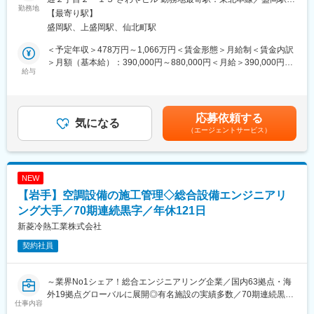
へ。現在約70店舗を展開し、北米・アジア・ヨーロッパへ拡大
勤務地
◆その時点での快適さだけでなく、家族の成長やライフスタイル
動喫煙対策：敷地内全面禁煙変更の範囲：会社の定める事業所
【最寄り駅】
中。
の変化など、お客様の将来をも見据えた提案を行うことで、長く
盛岡駅、上盛岡駅、仙北町駅
暮らし続ける中でさらに満足が高まっていく住まいを実現します
■業務概要：
◆大切なのは、心から信頼しあえる関係を築くこと。誠実な姿勢
＜予定年収＞478万円～1,066万円＜賃金形態＞月給制＜賃金内訳
店舗を任せられる店長候補を募集します。
で対話を重ね、時には言葉にならない想いまでも感じ取り、その
＞月額（基本給）：390,000円～880,000円＜月給＞390,000円～
まずは接客・調理を習得し、その後は店舗運営全般をお任せしま
給与
お客様にとっての「理想の一邸」の実現に努めます。ご契約に至
880,000円＜昇給有無＞有＜残業手当＞有＜給与補足＞※経験・能
す。
った後も、建築・お引き渡しと、常に営業社員が責任をもって窓
力を考慮し決定。■昇給：年4回（2月・5月・8月・11月）■賞与年
口となります
2回（3月・9月）■モデル年収：1076万円／部長入社6年目（月給
■具体的には：
◆さらにお引き渡し後も末永いお付き合いを重ね、お客様満足を
88万円＋賞与）874万円／ブロックマネージャー入社4年目（月給
応募依頼する
◇接客／調理
気になる
どこまでも追求。そうした中で築かれたお客様との信頼関係が、
67万円＋賞与）628万円／店長入社2年目（月給50.1万円＋賞与）
（エージェントサービス）
◇売上管理／仕入れ
また新たな出会いへと繋がっていきます
賃金はあくまでも目安の金額であり、選考を通じて上下する可能
◇スタッフ育成／シフト管理
性があります。月給(月額)は固定手当を含めた表記です。
◇メニュー開発／販促企画 など
変更の範囲：会社内での全ての業務
※最短3ヶ月で店長にステップアップいただけます。ゆくゆくは店
NEW
舗管理をお任せします。
【岩手】空調設備の施工管理◇総合設備エンジニアリ
■研修制度：
ング大手／70期連続黒字／年休121日
未経験でも安心。基礎から丁寧に教育します。
新菱冷熱工業株式会社
入社後は「ビジネスマナー研修」・「オペレーション研修」・
契約社員
「豊洲市場研修」など、充実した研修をご用意しております。も
んじゃの歴史や技術、創作メニュー開発まで幅広く学べます。
～業界No1シェア！総合エンジニアリング企業／国内63拠点・海
■キャリアパス：
外19拠点グローバルに展開◎有名施設の実績多数／70期連続黒字
店舗運営のキャリアは、店長・エリアマネージャー・ブロックマ
仕事内容
の安定性◎／年休121日（土日祝休み）・安定して働きやすい環
ネージャーとして組織を拡大していく道だけではありません。当