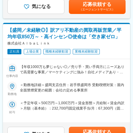
の入社時の想定年収は500万（月給217,180円）～780万円（月給
つことが重要です、そのため、日々の業務を通じて、技術だけで
応募依頼する
■入社後の流れ
気になる
335,000円）となります。賃金はあくまでも目安の金額であり、
はなくビジネス感覚、視野の広さも手に入れることができます。
（エージェントサービス）
「キャリア採用社員向け入社式」では、会社紹介や企業文化、制
選考を通じて上下する可能性があります。月給(月額)は固定手当を
度・ルールに関する研修を実施。経営層からのメッセージや同期
含めた表記です。
■当社で半導体エンジニアとして働く魅力
との交流を通じて、企業理解を深め、新たな一歩を踏み出すため
・本社がシリコンバレーにあるため、世界の半導体に関する最先
の大切な機会となります。入社後も、業務に必要な知識やスキル
端の情報を、いち早く入手し、開発に生かすことができます。最
【盛岡／未経験◎】訳アリ不動産の買取再販営業／平
を幅広く学べる導入研修、そしてOJTによる実践的な指導を行い
先端の技術を活用し、時代をリードする最先端の製品開発を行う
均年収850万～・高インセン◎使命は「空き家ゼロ」
ます。OJT担当の先輩社員が丁寧にサポートするため、未経験の
ことが可能です。
方でも安心して業務を習得できます。さらに、定期的な勉強会や
株式会社ＡｌｂａＬｉｎｋ
・比較的業務の幅、裁量が広く、技術の提案等を行うことができ
研修も充実しており、専門知識を着実に身につけ、継続的な成長
ます。狭い範囲の決められた仕事をこなすのではないため、技術
正社員
上場企業
職種未経験歓迎
業種未経験歓迎
を目指せる環境です。
者としてのレベルアップを図りやすい環境が整っています。
■働き方
在宅勤務やシフト勤務など柔軟な働き方を支援しています。育児
変更の範囲：会社の定める業務
【年収1000万も夢じゃない◎／売り手・買い手両方にニーズあり
や介護などのライフイベントに合わせた勤務時間の調整が可能
で高需要な事業／マーケティングに強み！自社メディアあり・テ
で、家庭と仕事の両立を実現できます。デジタルツールを活用し
仕事内容
レビや自治体連携も加速／訳あり不動産の買取領域で業界トップ
た効率的な業務プロセスの導入により、生産性の高い働き方が推
認知度を目指す会社／東証グロース市場上場】
＜勤務地詳細＞盛岡支店住所：岩手県盛岡市 受動喫煙対策：屋内
進されています。
全面禁煙変更の範囲：会社の定める事業所
■キャリアパス
＼こんな方におすすめ／
勤務地
社員一人ひとりのキャリア形成を支援するさまざまな制度が整っ
◎とにかく稼ぎたい
ています。ジョブ・チャレンジ制度やキャリア・トランスファー
＜予定年収＞500万円～1,000万円＜賃金形態＞月給制＜賃金内訳
◎本当に困っている人を助けたい・社会問題解決に貢献したい
制度を活用しながら、自らのキャリアビジョンを実現することが
＞月額（基本給）：232,700円固定残業手当/月：67,300円（固定
◎スピード感がある中で自分のスキルを上げていきたい方 ※最短
できます。また、将来的には他部門への異動や昇進の機会も豊富
給与
残業時間40時間0分/月）超過した時間外労働の残業手当は追加支
半年で支店長へ昇進実績あり
です。
給＜月給＞300,000円（一律手当を含む）＜昇給有無＞有＜残業
■企業の特徴／魅力
手当＞有＜給与補足＞■昇給年2回（2月、8月）■賞与年2回（2
■業務内容：
損害保険ジャパン株式会社は、国内最大級の損害保険会社とし
月、8月）※40時間を超える時間外労働分の割増賃金は追加で支
空き家や事故物件など、不動産問題でお困りのお客様から物件を
応募依頼する