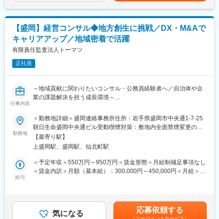
価基準
公共事業における橋梁・構造物の設計業務全般をお任せします。
す。
■業務の魅力
■業務詳細：
・提案しやすい商品
【盛岡】経営コンサル◆地方創生に挑戦／DX・M&Aで
◇橋梁（PC・RC・鋼）の予備設計・詳細設計
商品プランをあえて絞っているため、ハイグレードな注文住宅を
キャリアアップ／地域密着で活躍
◇既設橋梁の点検診断・補修補強設計
販売できる価格力が大きな強みです。
◇道路構造物（擁壁・カルバート・函渠等）の設計
有限責任監査法人トーマツ
・設計～引き渡しまで一連で担当
◇設計図面作成、数量計算、設計報告書作成
他メーカーでは営業・設計・積算等を分業して担当しています
正社員
◇発注者（国交省・県・市町村）との技術協議
が、当社では引き渡しまで一貫して営業が携わります。
◇成果品の品質管理・照査
そのため、設計や空間構築の専門知識も身に付きます
◇後進技術者の指導・育成
～地域貢献に関わりたいコンサル・公務員経験者へ／自治体や企
変更の範囲：無
業の課題解決を担う成長環境～
■ポジションの魅力：
仕事内容
◇元請として発注者と直接折衝するため、自分の名前で仕事がで
公共（官公庁・公的機関等）・地方自治体および民間企業に対す
＜勤務地詳細＞盛岡連絡事務所住所：岩手県盛岡市中央通1-7-25
きる環境です
るコンサルティングサービスを提供しています。
朝日生命盛岡中央通ビル受動喫煙対策：敷地内全面禁煙変更の範
◇あなたの設計した橋が、50年後もこの街を支えています
クライアントは、中央省庁・公的機関・県庁・市役所・町役場、
勤務地
囲：会社の定める事業所（リモートワーク含む）
◇最新技術を積極導入していますので、設計者としてのスキルア
【最寄り駅】
各県の大企業・中堅・中小企業（規模・業種幅広く）となってお
ップが叶う環境です
上盛岡駅、盛岡駅、仙北町駅
り、以下のような案件を取扱っています。
＜予定年収＞550万円～950万円＜賃金形態＞月給制補足事項なし
■キャリアパス（一例）：
【（1）公共（官公庁・公的機関等）・地方自治体を対象としたコ
＜賃金内訳＞月額（基本給）：300,000円～450,000円＜月給＞
入社→担当技術者（設計実務）→管理技術者（RCCM取得・技術
ンサルティング】
給与
300,000円～450,000円＜昇給有無＞有＜残業手当＞有＜給与補足
士取得）→部門長
近年、官公庁・地方自治体より社会・地域課題/アジェンダに関す
＞経験やスキルを考慮し、同社規定により決定します。■月給制■
※技術スペシャリストとしてのキャリアも選択可能です。
る相談が増加しており、産業振興戦略・施策の提言/策定、起業・
賞与：年3回■昇格：年1回（9月）※能力査定の上、決定します。
スタートアップ企業の創出・成長支援やプラットフォーム構築運
賃金はあくまでも目安の金額であり、選考を通じて上下する可能
■当社の特徴：
応募依頼する
営、企業や行政のデジタル化・DX推進サポート等産業振興領域の
気になる
性があります。月給(月額)は固定手当を含めた表記です。
ランディックは創業50周年を迎え、測量・地質調査・建設コンサ
（エージェントサービス）