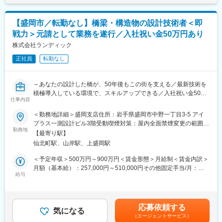
ど、「新しい技術を現場で使い切る」ことを重視しています。
円／40歳／経験7年／営業所長職賃金はあくまでも目安の金額で
ります！
あり、選考を通じて上下する可能性があります。月給(月額)は固定
■ランドワークGについて：
手当を含めた表記です。
【盛岡市／転勤なし】橋梁・構造物の設計技術者＜即
◎出張や原則転勤無し！残業月35h程／来年度から年間休日120日
ランドワークグループは、建設コンサルタント事業をはじめ、墓
戦力＞元請として業務を遂行／入社祝い金50万円あり
予定で仕事とプライベートのメリハリをつけられます！
石小売、不動産、建築石材、貿易など多角的に展開する企業グル
株式会社ランディック
ープです。
高品質注文住宅を実現／創業15年で社員数3000名以上＆売上
東北を中心に15社が連携し、技術・ノウハウを共有しています。
正社員
転勤なし
2000億円突破の成長率！
変更の範囲：会社の定める業務
■業務内容
～あなたの設計した橋が、50年後もこの街を支える／最新技術を
注文住宅アドバイザーをお任せします。住まいづくりを検討する
積極導入している環境で、スキルアップできる／入社祝い金50万
お客様のニーズを伺い、ご希望に沿った住宅をゼロから企画・提
仕事内容
円あり◎／腰を据えて設計に集中できる環境～
案します。
＜勤務地詳細＞盛岡支店住所：岩手県盛岡市中野一丁目3-5 アイ
■ポジションの魅力：
プラス一測設計ビル3階受動喫煙対策：屋内全面禁煙変更の範囲：
＜業務詳細＞
◎入社祝い金50万円あり
勤務地
会社の定める事業所
展示場にお越しいただいたお客様の反響型営業をお任せします。
【最寄り駅】
◎3Dレーザースキャナー・UAV測量・BIM/CIM、生成AI活用等の
・モデルハウスのご案内
仙北町駅、山岸駅、上盛岡駅
最新技術を推進中
・ご希望をヒアリングしプランを作成
◎年間休日125日・月平均残業15時間。暮らしと仕事の両立を実
＜予定年収＞500万円～900万円＜賃金形態＞月給制＜賃金内訳＞
・融資やローンに関する相談対応や手続き手配
現
月額（基本給）：257,000円～510,000円その他固定手当/月：
◎技術士・RCCM保有者が多数在籍と、切磋琢磨できる技術者集
給与
13,000円～40,000円＜月給＞270,000円～550,000円＜昇給有無
■明確な評価基準と給与
団
＞有＜残業手当＞有＜給与補足＞※経験・能力・前職給与を考慮し
・固定給に加え、賞与年2回＋報奨金が給与となります。
◎「いわて子育てにやさしい企業」認定。育児と両立しやすい職
決定■賞与：年3回（夏、冬、決算）前年度実績／計3～4ヶ月分■
年収1000万円 ～2000万円の方も多数！入社後年収400～500万円
場環境
その他固定手当：・住宅手当8,000円～20,000円・資格手当5,000
UPした社員も在籍しています。
応募依頼する
気になる
円～20,000円賃金はあくまでも目安の金額であり、選考を通じて
・受注棟数に応じて主任・係長・課長・所長と昇格する明確な評
（エージェントサービス）
■業務内容：
上下する可能性があります。月給(月額)は固定手当を含めた表記で