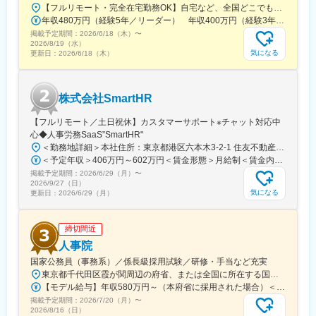
【フルリモート・完全在宅勤務OK】自宅など、全国どこでもあなたが働きやすい場所で働けます★転居を伴う転勤なし★全国47都道府県どこからでも応募OK【本社】東京都新宿区山吹町130番地の15 茜ビル2-A＜アクセス＞有楽町線「江戸川橋駅」、東西線「東西線」より徒歩10分※受動喫煙対策：あり
変更の範囲：会社の定める業務
年収480万円（経験5年／リーダー） 年収400万円（経験3年／メンバー）
掲載予定期間：
2026/6/18（木）
〜
2026/8/19（水）
気になる
更新日：
2026/6/18（木）
株式会社SmartHR
【フルリモート／土日祝休】カスタマーサポート※チャット対応中
心◆人事労務SaaS”SmartHR"
＜勤務地詳細＞本社住所：東京都港区六本木3-2-1 住友不動産六本木グランドタワー勤務地最寄駅：東京メトロ南北線／六本木一丁目駅受動喫煙対策：屋内全面禁煙変更の範囲：会社の定める事業所（リモートワーク含む）
＜予定年収＞406万円～602万円＜賃金形態＞月給制＜賃金内訳＞月額（基本給）：212,480円～315,200円その他固定手当/月：5,000円固定残業手当/月：77,520円～114,800円（固定残業時間45時間0分/月）超過した時間外労働の残業手当は追加支給＜月給＞295,000円～435,000円（一律手当を含む）＜昇給有無＞有＜残業手当＞有賃金はあくまでも目安の金額であり、選考を通じて上下する可能性があります。月給(月額)は固定手当を含めた表記です。
掲載予定期間：
2026/6/29（月）
〜
2026/9/27（日）
気になる
更新日：
2026/6/29（月）
締切間近
人事院
国家公務員（事務系）／係長級採用試験／研修・手当など充実
東京都千代田区霞が関周辺の府省、または全国に所在する国の行政機関の庁舎＜主な勤務地＞・府省合同A：おもに霞が関周辺の本府省・府省合同B：本府省を含む全国の行政機関・国税庁（国税局、国税事務所）※職務により、全国および海外での活躍のチャンスもあります※就業場所の変更の範囲：各府省の定める場所
【モデル給与】年収580万円～（本府省に採用された場合）＜給与＞月給27万6,300円～＋各種手当＋賞与（2025年度は4.65カ月分）採用時の俸給月額（いわゆる基本給）は、採用された方の経験年数と同程度の経験年数を有する国家公務員が受ける俸給月額との均衡を考慮して決定します ※支給要件を満たした場合は、次のような諸手当が支給されます。└地域手当、本府省業務調整手当、通勤手当、住居手当、扶養手当、超過勤務手当 など※俸給月額等は2026年４月１日現在の「一般職の職員の給与に関する法律」の規定によるものです
掲載予定期間：
2026/7/20（月）
〜
2026/8/16（日）