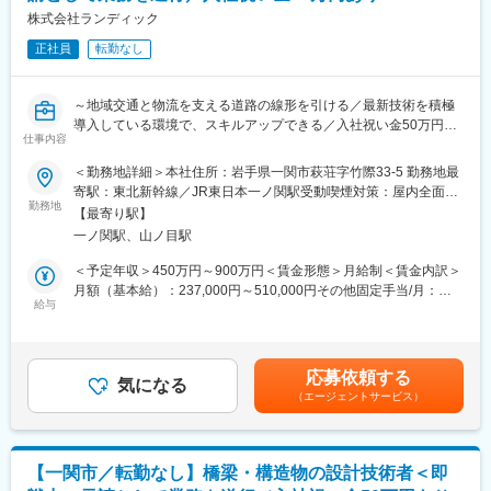
ど、「新しい技術を現場で使い切る」ことを重視しています。
◇道路線形設計・縦横断設計
株式会社ランディック
◇交通量調査・交通解析
■ランドワークGについて：
正社員
転勤なし
◇道路附属施設（照明、防護柵、標識等）の設計
ランドワークグループは、建設コンサルタント事業をはじめ、墓
◇設計図面作成、数量計算、設計報告書作成
石小売、不動産、建築石材、貿易など多角的に展開する企業グル
◇発注者（国交省・県・市町村）との技術協議
ープです。
～地域交通と物流を支える道路の線形を引ける／最新技術を積極
◇成果品の品質管理・照査
東北を中心に15社が連携し、技術・ノウハウを共有しています
導入している環境で、スキルアップできる／入社祝い金50万円あ
◇後進技術者の指導・育成
仕事内容
り◎／腰を据えて設計に集中できる環境～
変更の範囲：会社の定める業務
＜勤務地詳細＞本社住所：岩手県一関市萩荘字竹際33-5 勤務地最
■ポジションの魅力：
■ポジションの魅力：
寄駅：東北新幹線／JR東日本一ノ関駅受動喫煙対策：屋内全面禁
◇元請として発注者と直接折衝するため、自分の名前で仕事がで
◎入社祝い金50万円あり
勤務地
煙変更の範囲：会社の定める事業所
きる環境です
【最寄り駅】
◎3Dレーザースキャナー・UAV測量・BIM/CIM、生成AI活用等の
◇あなたが線形を引いた道路が、地域交通と物流を支えます
一ノ関駅、山ノ目駅
最新技術を推進中
◇最新技術を積極導入していますので、設計者としてのスキルア
◎年間休日125日・月平均残業15時間。暮らしと仕事の両立を実
＜予定年収＞450万円～900万円＜賃金形態＞月給制＜賃金内訳＞
ップが叶う環境です
現
月額（基本給）：237,000円～510,000円その他固定手当/月：
◎技術士・RCCM保有者が多数在籍と、切磋琢磨できる技術者集
給与
13,000円～40,000円＜月給＞250,000円～550,000円＜昇給有無
■キャリアパス（一例）：
団
＞有＜残業手当＞有＜給与補足＞※経験・能力・前職給与を考慮し
入社→担当技術者（設計実務）→主任技術者（RCCM取得）→管
◎「いわて子育てにやさしい企業」認定。育児と両立しやすい職
決定■賞与：年3回（夏、冬、決算）前年度実績／計3～4ヶ月分■
理技術者（技術士取得）→部門長・技術管理者
場環境
その他固定手当：・住宅手当8,000円～20,000円・資格手当5,000
※技術スペシャリストとしてのキャリアも選択可能です。
応募依頼する
気になる
円～20,000円賃金はあくまでも目安の金額であり、選考を通じて
（エージェントサービス）
■業務内容：
上下する可能性があります。月給(月額)は固定手当を含めた表記で
■当社の特徴：
当社にて、道路の設計業務をお任せします。
す。
ランディックは創業50周年を迎え、測量・地質調査・建設コンサ
ルタント・補償コンサルタント・GIS分野までインフラをトータル
■業務詳細：
に支える技術者集団です。UAV・3次元モデル・CIMへの対応な
【一関市／転勤なし】橋梁・構造物の設計技術者＜即
◇道路の予備・詳細設計
ど、「新しい技術を現場で使い切る」ことを重視しています。