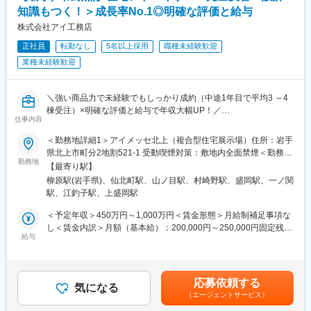
■業務詳細：
ど、「新しい技術を現場で使い切る」ことを重視しています。
知識もつく！＞成長率No.1◎明確な評価と給与
◇橋梁（PC・RC・鋼）の予備設計・詳細設計
■ランドワークGについて：
◇既設橋梁の点検診断・補修補強設計
株式会社アイ工務店
ランドワークグループは、建設コンサルタント事業をはじめ、墓
◇道路構造物（擁壁・カルバート・函渠等）の設計
石小売、不動産、建築石材、貿易など多角的に展開する企業グル
正社員
転勤なし
5名以上採用
職種未経験歓迎
◇設計図面作成、数量計算、設計報告書作成
ープです。
業種未経験歓迎
◇発注者（国交省・県・市町村）との技術協議
東北を中心に15社が連携し、技術・ノウハウを共有しています
◇成果品の品質管理・照査
◇後進技術者の指導・育成
変更の範囲：会社の定める業務
＼強い商品力で未経験でもしっかり成約（中途1年目で平均3 ～4
棟受注）×明確な評価と給与で年収大幅UP！／
■ポジションの魅力：
仕事内容
【業界No1の成長率で安定性◎！＆中途入社多数で風通し◎～転
◇元請として発注者と直接折衝するため、自分の名前で仕事がで
勤なし！飛び込みテレアポ無し！来年度から年休120日予定！】
きる環境です
＜勤務地詳細1＞アイメッセ北上（複合型住宅展示場）住所：岩手
◇あなたの設計した橋が、50年後もこの街を支えています
県北上市町分2地割521-1 受動喫煙対策：敷地内全面禁煙＜勤務地
＼飛び込みテレアポ無し！／
勤務地
◇最新技術を積極導入していますので、設計者としてのスキルア
詳細2＞アイメッセ盛岡（複合型住宅展示場）住所：岩手県盛岡市
【最寄り駅】
◎『固定給＋インセンティブ＋報奨金』で入社後2年で年収1000
ップが叶う環境です
本宮二丁目46番30号 受動喫煙対策：敷地内全面禁煙＜勤務地詳細
柳原駅(岩手県)、仙北町駅、山ノ目駅、村崎野駅、盛岡駅、一ノ関
万円超も可能！明確な評価制度で役職と年収を早期にUP！
3＞一関展示場住所：岩手県一関市赤荻字堺105-1 受動喫煙対策：
駅、江釣子駅、上盛岡駅
（年収例）
■キャリアパス（一例）：
敷地内全面禁煙変更の範囲：会社の定める事業所
◆年収例1040万円／34歳／経験3年／課長職
入社→担当技術者（設計実務）→管理技術者（RCCM取得・技術
＜予定年収＞450万円～1,000万円＜賃金形態＞月給制補足事項な
◆年収例1500万円／40歳／経験7年／営業所長職
士取得）→部門長
し＜賃金内訳＞月額（基本給）：200,000円～250,000円固定残業
※少数精鋭で事業展開していることや販売戦略等もコストをかなり
給与
※技術スペシャリストとしてのキャリアも選択可能です。
手当/月：60,000円～80,000円（固定残業時間40時間0分/月）超過
意識して行っている等、利益率が高く、成果に対して他社より高
した時間外労働の残業手当は追加支給＜月給＞260,000円～
い年収をお渡しすることが可能です。
■当社の特徴：
330,000円（一律手当を含む）＜昇給有無＞有＜残業手当＞有＜
ランディックは創業50周年を迎え、測量・地質調査・建設コンサ
給与補足＞■賞与：年2回（3月、9月／個人の実績に伴います）■
応募依頼する
◎成長率の高さという安定性＆自由設計の住宅を適正価格で提供
気になる
ルタント・補償コンサルタント・GIS分野までインフラをトータル
年収は前職の実績・ご経験・ご年収などで変動します■モデル年
（エージェントサービス）
することができ、未経験でも営業活動もしやすい！
に支える技術者集団です。UAV・3次元モデル・CIMへの対応な
収：◆年収例1040万円／34歳／経験3年／課長職◆年収例1500万
※未経験も含め、中途1年目で1人平均3 ～4棟以上は販売できてお