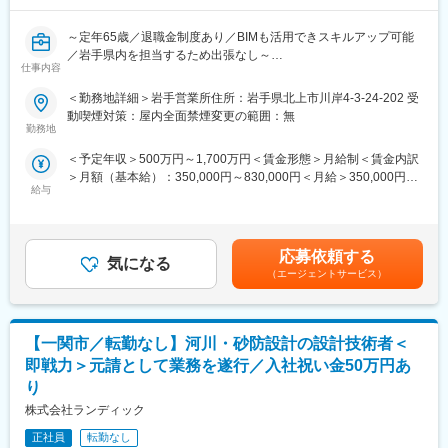
関連する不動産サービス
～定年65歳／退職金制度あり／BIMも活用できスキルアップ可能
■組織構成
／岩手県内を担当するため出張なし～
安比高原リゾートオフィス内で不動産取引チームと連携。各種バ
仕事内容
ックオフィス部門とも協力して業務を進めます。
■業務内容詳細
＜勤務地詳細＞岩手営業所住所：岩手県北上市川岸4-3-24-202 受
機械設備関連の技術職員として以下業務をお任せします。
動喫煙対策：屋内全面禁煙変更の範囲：無
■業務の魅力
勤務地
国内外のお客様と接する機会が多く、語学力・専門知識を活かし
１）施工計画の立案
ながら高収入を目指せます。インセンティブ制度も充実してお
＜予定年収＞500万円～1,700万円＜賃金形態＞月給制＜賃金内訳
・工事スケジュールの立案（工程表の作成）
り、実績次第で年収アップも可能です。
＞月額（基本給）：350,000円～830,000円＜月給＞350,000円～
・必要な資材・機材・人員の調達計画
給与
830,000円＜昇給有無＞有＜残業手当＞有＜給与補足＞■業績賞与
・施工方法や安全対策の計画立案
■教育体制
あり賃金はあくまでも目安の金額であり、選考を通じて上下する
・施工計画の立案（工期・安全・品質・コストを考慮）
入社後はOJTや先輩社員によるサポートを受けながら、業務知識
可能性があります。月給(月額)は固定手当を含めた表記です。
２）現場準備
や法令遵守の理解を深めていただきます。
・資材・機材の手配
応募依頼する
気になる
・協力会社との調整
（エージェントサービス）
■就業環境
３）施工管理
社員寮利用可、交通費規定支給。敷地内禁煙（喫煙場所あり）、
・機械の据付・設置作業の監督（安全管理、品質確認）
従業員食堂や自社施設優待制度など福利厚生が充実。転勤原則な
４）試運転・確認
し。
【一関市／転勤なし】河川・砂防設計の設計技術者＜
・試運転・動作確認（仕様通りに稼働するか検証）
５）竣工対応
即戦力＞元請として業務を遂行／入社祝い金50万円あ
■想定されるキャリアパス
・工事完了報告書の作成
り
実績や語学力・専門性を活かし、将来的には管理職や関連部門へ
・引き渡し対応
のキャリアアップが可能です。
株式会社ランディック
■クライアント
正社員
転勤なし
■企業の特徴/魅力