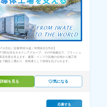
.67カ月分／定着率96％超／年間休日125日】
ア3割を誇るキオクシアグループ。その中核拠点で、フラッシュ
安定生産を支えます。建屋・インフラ設備の企画から施工管
まで幅広く携わり、技術者として領域を広げられます。
詳細を見る
気になる
応募する