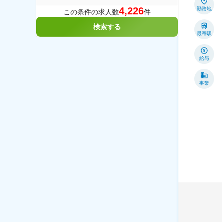
4,226
勤務地
この条件の求人数
件
検索する
最寄駅
給与
事業