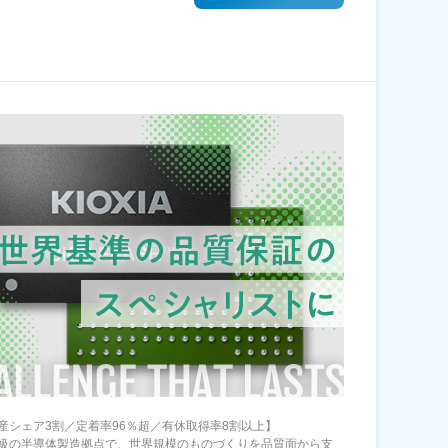
産シェア3割／定着率96％超／有休取得率8割以上】
級の半導体製造拠点で、世界規模のものづくりを品質面から支