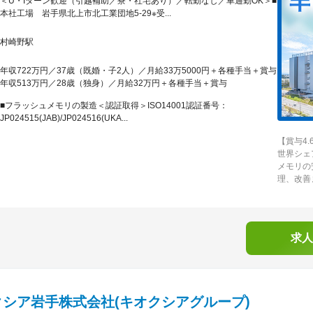
＜U・Iターン歓迎（引越補助／寮・社宅あり）／転勤なし／車通勤OK＞■
本社工場 岩手県北上市北工業団地5-29※受...
村崎野駅
年収722万円／37歳（既婚・子2人）／月給33万5000円＋各種手当＋賞与
年収513万円／28歳（独身）／月給32万円＋各種手当＋賞与
■フラッシュメモリの製造＜認証取得＞ISO14001認証番号：
JP024515(JAB)/JP024516(UKA...
【賞与4
世界シェ
メモリの
理、改善
求人
クシア岩手株式会社(キオクシアグループ)