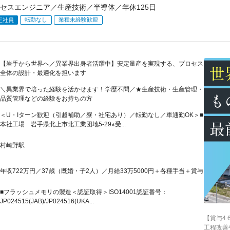
セスエンジニア／生産技術／半導体／年休125日
転勤なし
業種未経験歓迎
正社員
【岩手から世界へ／異業界出身者活躍中】安定量産を実現する、プロセス
全体の設計・最適化を担います
＼異業界で培った経験を活かせます！学歴不問／★生産技術・生産管理・
品質管理などの経験をお持ちの方
＜U・Iターン歓迎（引越補助／寮・社宅あり）／転勤なし／車通勤OK＞■
本社工場 岩手県北上市北工業団地5-29※受...
村崎野駅
年収722万円／37歳（既婚・子2人）／月給33万5000円＋各種手当＋賞与
■フラッシュメモリの製造＜認証取得＞ISO14001認証番号：
JP024515(JAB)/JP024516(UKA...
【賞与4
工程改善