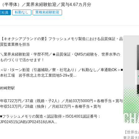
（半導体）／業界未経験歓迎／賞与4.67カ月分
転勤なし
業種未経験歓迎
正社員
【キオクシアブランドの要】フラッシュメモリ製造における品質保証・品
質監査業務を担当
＼業界未経験歓迎・学歴不問／★品質保証・QMSの経験を、世界水準の
ものづくりで活かせます！
＜U・Iターン歓迎（引越補助／寮・社宅あり）／転勤なし／車通勤OK＞■
本社工場 岩手県北上市北工業団地5-29※受...
村崎野駅
年収722万円／37歳（既婚・子2人）／月給33万5000円＋各種手当＋賞与
年収513万円／28歳（独身）／月給32万円＋各種手当＋賞与
■フラッシュメモリの製造＜認証取得＞ISO14001認証番号：
JP024515(JAB)/JP024516(UKA...
【世界生
東北最大