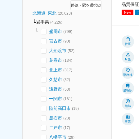
品質保証
路線・駅を選択
New
北海道･東北
(
20,623
)
岩手県
(
4,226
)
盛岡市
(
799
)
宮古市
(
90
)
仕事
大船渡市
(
52
)
花巻市
対象
(
134
)
北上市
(
317
)
勤務地
久慈市
(
32
)
遠野市
(
53
)
最寄駅
一関市
(
161
)
給与
陸前高田市
(
19
)
釜石市
(
23
)
事業
二戸市
(
17
)
八幡平市
(
29
)