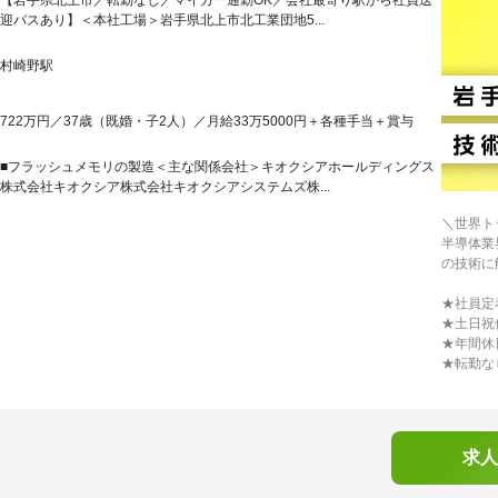
【岩手県北上市／転勤なし／マイカー通勤OK／会社最寄り駅から社員送
迎バスあり】＜本社工場＞岩手県北上市北工業団地5...
村崎野駅
722万円／37歳（既婚・子2人）／月給33万5000円＋各種手当＋賞与
■フラッシュメモリの製造＜主な関係会社＞キオクシアホールディングス
株式会社キオクシア株式会社キオクシアシステムズ株...
＼世界ト
半導体業
の技術に
★社員定着
★土日祝
★年間休
★転勤な
求人