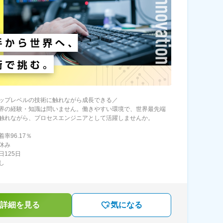
ップレベルの技術に触れながら成長できる／
界の経験・知識は問いません。働きやすい環境で、世界最先端
触れながら、プロセスエンジニアとして活躍しませんか。
率96.17％
休み
日125日
し
詳細を見る
気になる