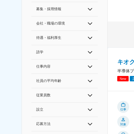
募集・採用情報
会社・職場の環境
待遇・福利厚生
語学
キオ
仕事内容
半導体プ
New
社員の平均年齢
従業員数
設立
仕事
応募方法
対象