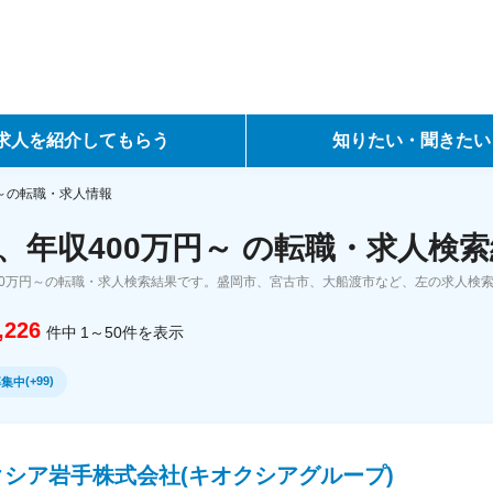
求人を紹介してもらう
知りたい・聞きたい
ントサービス
転職ノウハウ
円～の転職・求人情報
、年収400万円～ の転職・求人検
サービス
データで見る転職
00万円～の転職・求人検索結果です。盛岡市、宮古市、大船渡市など、左の求人検
ーエージェントサービス
コラム・インタビュー
,226
件中
1～50
件
を表示
転職Q&A
(
+99
)
募集中
クシア岩手株式会社(キオクシアグループ)