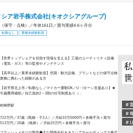
クシア岩手株式会社(キオクシアグループ)
（保守・点検）／年休161日／賞与実績4.6ヶ月分
転勤なし
業種未経験歓迎
【世界トップシェアを目指す現場を支える】工場のユーティリティ設備
（電気・ガス）等の監視やメンテナンス
【高卒以上／業界未経験歓迎】空調・動力設備、プラントなどの保守点検
業務に携わった経験のある方
【岩手県北上市／転勤なし／マイカー通勤OK／U・Iターン支援あり】★
引越費用補助／自己負担2～3割の社宅制度あり（...
村崎野駅
722万円／37歳（既婚・子2人）／月給33万5000円＋各種手当＋賞与
513万円／28歳 （独身）／月給25万円＋各種手当＋賞与
フラッシュメモリの製造◆主な関係会社キオクシアホールディングス株式