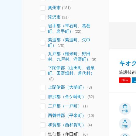
奥州市
(
181
)
滝沢市
(
31
)
岩手郡（雫石町、葛巻
町、岩手町）
(
22
)
紫波郡（紫波町、矢巾
町）
(
70
)
九戸郡（軽米町、野田
村、九戸村、洋野町）
(
9
)
キオ
下閉伊郡（山田町、岩泉
施設技術
町、田野畑村、普代村）
(
8
)
New
上閉伊郡（大槌町）
(
3
)
胆沢郡（金ケ崎町）
(
62
)
二戸郡（一戸町）
(
1
)
仕事
西磐井郡（平泉町）
(
10
)
和賀郡（西和賀町）
(
4
)
対象
気仙郡（住田町）
(
0
)