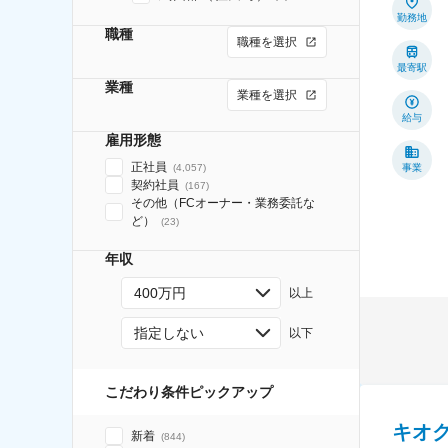
勤務地
職種
職種を選択
最寄駅
業種
業種を選択
給与
雇用形態
正社員
(
4,057
)
事業
契約社員
(
167
)
その他（FCオーナー・業務委託な
ど）
(
23
)
年収
400万円
以上
指定しない
以下
こだわり条件ピックアップ
キオ
新着
(
844
)