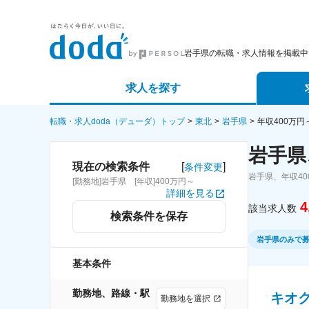
岩手県の転職・求人情報を掲載中
求人を探す
詳細条件から探す
エージェ
転職・求人doda（デューダ）トップ
東北
岩手県
年収400万
岩手県
新着求人から探す
スカウト
[
]
現在の検索条件
条件変更
岩手県、年収4
[勤務地]岩手県 [年収]400万円～
求人特集から探す
パートナ
詳細を見る
4
該当求人数
検索条件を保存
岩手県のみで
基本条件
勤務地、路線・駅
キオ
勤務地を選択