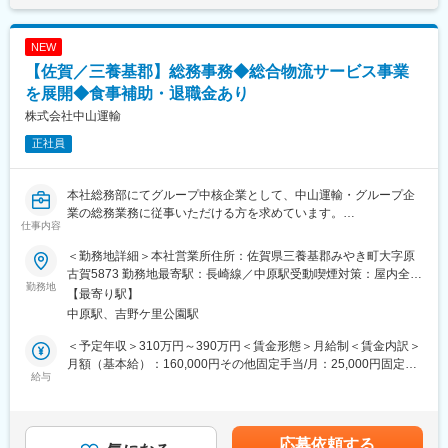
【総務業務】
・転勤なしで長期キャリアを築ける
社会保険・雇用保険の手続き補助
社内文書作成、備品管理
変更の範囲：会社の定める業務
NEW
電話・来客対応
【佐賀／三養基郡】総務事務◆総合物流サービス事業
【事務（バックオフィスサポート）】
を展開◆食事補助・退職金あり
予約管理システムの入力
株式会社中山運輸
データ入力や各種事務作業
正社員
その他部門のサポート業務
■まずお任せする業務
本社総務部にてグループ中核企業として、中山運輸・グループ企
入社後は、会計ソフトへの入力,伝票処理,予約管理の簡単な入力作
業の総務業務に従事いただける方を求めています。
業
仕事内容
社内外の多くの人と関わるため、相手の立場に立って業務を進め
といった習得しやすい業務からスタートします。
ていく事が大切です。
その後、スキルに応じて経理・総務の幅広い業務へとステップア
＜勤務地詳細＞本社営業所住所：佐賀県三養基郡みやき町大字原
勤怠管理、社会保険等の手続き、施設・機器の管理、イベントや
ップいただけます。
古賀5873 勤務地最寄駅：長崎線／中原駅受動喫煙対策：屋内全面
会議の運営、業務効率化の推進などなど幅広い業務をお任せしま
勤務地
禁煙変更の範囲：会社の定める事業所
【最寄り駅】
す。
■当ポジションの魅力：
中原駅、吉野ケ里公園駅
・当社では『ゴルフ優待』を用意しており、お仕事が終わった後
＜主な業務内容＞
にゴルフを楽しんでいただけます。
＜予定年収＞310万円～390万円＜賃金形態＞月給制＜賃金内訳＞
■庶務業務
ゴルフ好きな方にはきっと魅力的な職場です。
月額（基本給）：160,000円その他固定手当/月：25,000円固定残
資料作成、整理、電話応対、来客対応、備品管理など
給与
業手当/月：44,000円（固定残業時間30時間0分/月）超過した時間
■勤怠管理・労務管理
＼プライベート両立できる環境／
外労働の残業手当は追加支給＜月給＞229,000円（一律手当を含
社員の入退社手続き、社会保険の手続きなど
・役員との距離も近い
む）＜昇給有無＞有＜残業手当＞有＜給与補足＞■その他固定手
■法務・既定の管理
・従業員満足にも注力しています
当：住宅手当（10,000円/月）職能手当（15,000円/月）■賞与：年
応募依頼する
社内規定やルールの作成・改定、法令順守の推進など