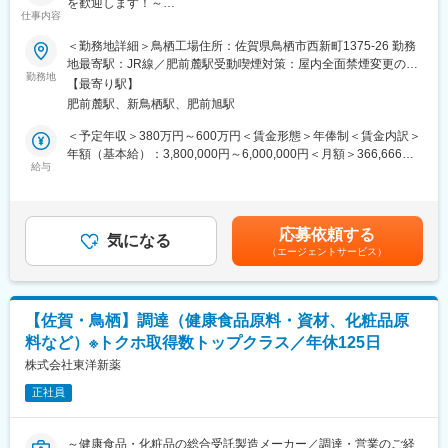
を歓迎します！～
仕事内容
■業務内容：
佐賀県鳥栖市の飲料工場にて総務（安全衛生）のお仕事をお任せ
＜勤務地詳細＞鳥栖工場住所：佐賀県鳥栖市西新町1375-26 勤務
します。
地最寄駅：JR線／肥前麓駅受動喫煙対策：屋内全面禁煙変更の範
勤務地
囲：会社の定める事業所
【最寄り駅】
■主業務
肥前麓駅、新鳥栖駅、肥前旭駅
・安全衛生管理
・産業廃棄物廃棄管理
＜予定年収＞380万円～600万円＜賃金形態＞年俸制＜賃金内訳＞
・工場内設備の点検、保全業務
年額（基本給）：3,800,000円～6,000,000円＜月額＞366,666円
給与
～550,000円（12分割）＜昇給有無＞有＜残業手当＞有＜給与補
■その他業務内容
足＞■賞与：年2回（7月、12月）※前年実績4.6ヶ月支給■決算賞与
・固定資産・備品、消耗品などの管理
（3月）※4等級以上の正社員対象※4年連続で基本給のベースアッ
・保安/防災業務
プを実施しています。賃金はあくまでも目安の金額であり、選考
応募依頼する
・福利厚生関係業務
気になる
を通じて上下する可能性があります。月給(月額)は固定手当を含め
（エージェントサービス）
・従業員の健康管理
た表記です。
・社内外の慶弔業務
・会社行事、イベント業務・契約、契約書管理
・官公庁との渉外・地域との渉外
【佐賀・鳥栖】調達（健康食品原料・資材、化粧品原
・社会貢献活動
料など）※トクホ取得数トップクラス／年休125日
■組織構成
株式会社東洋新薬
鳥栖工場には3名の総務スタッフが在籍しています。
正社員
新しくご入社いただく方には、責任者候補として全体を見ながら
業務管理をしていただくことを期待しています。
～健康食品・化粧品の総合受託製造メーカー／調達・営業のご経