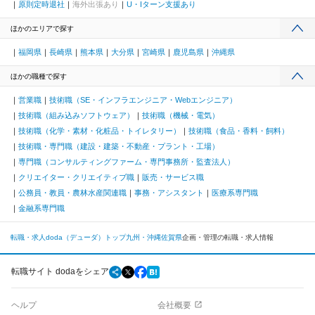
原則定時退社
海外出張あり
U・Iターン支援あり
ほかのエリアで探す
福岡県
長崎県
熊本県
大分県
宮崎県
鹿児島県
沖縄県
ほかの職種で探す
営業職
技術職（SE・インフラエンジニア・Webエンジニア）
技術職（組み込みソフトウェア）
技術職（機械・電気）
技術職（化学・素材・化粧品・トイレタリー）
技術職（食品・香料・飼料）
技術職・専門職（建設・建築・不動産・プラント・工場）
専門職（コンサルティングファーム・専門事務所・監査法人）
クリエイター・クリエイティブ職
販売・サービス職
公務員・教員・農林水産関連職
事務・アシスタント
医療系専門職
金融系専門職
転職・求人doda（デューダ）トップ
九州・沖縄
佐賀県
企画・管理の転職・求人情報
転職サイト dodaをシェア
ヘルプ
会社概要