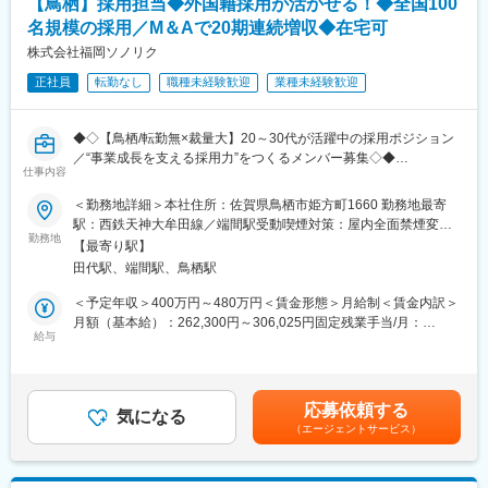
【鳥栖】採用担当◆外国籍採用が活かせる！◆全国100
・年に1度の旅行手当支給や、月に2回利用できる出張整体など、
・全社的なプロジェクト管理体制の改革推進と運用サポート
大手企業並の福利厚生を目指しています。
プロジェクト管理ツール（Asana）を用いたプロジェクト管理体
名規模の採用／M＆Aで20期連続増収◆在宅可
・時短勤務やパート勤務等、ライフステージに応じて働き方を変
制の導入と定着をリードします。
株式会社福岡ソノリク
更していくことも可能です。
正社員
転勤なし
職種未経験歓迎
業種未経験歓迎
・経営層との連携
■キャリアアップ：
代表や事業部長と密に連携し、会社全体の戦略に基づいたプロジ
・知識が商品であるため、12月～3月の繁忙期以外は毎朝30分の
ェクトの優先順位を決定します。
◆◇【鳥栖/転勤無×裁量大】20～30代が活躍中の採用ポジション
勉強会を実施しています（業務時間内）。ほか社内外研修あり。
／“事業成長を支える採用力”をつくるメンバー募集◇◆
・評価制度が公開されており、頑張りは正当に評価いたします(成
・各プロジェクトの監督とフィードバック
仕事内容
━━━━━━━━━━━━━━━━━━
果配分も同業の中で高い方で30～40%)。
各プロジェクトの進行状況を定期的にレビューし、メンバーへの
当社は「農業×物流」の独自モデルで成長を続け、昨期売上60億
フィードバックを行います。
＜勤務地詳細＞本社住所：佐賀県鳥栖市姫方町1660 勤務地最寄
円を突破。全国・海外へも展開を進めており、それを支える“採用
■サービス内容：
必要に応じてプロジェクトメンバーとヒアリングを行い、現場の
駅：西鉄天神大牟田線／端間駅受動喫煙対策：屋内全面禁煙変更
力”の強化が急務です。年間100名規模（うち現場70名）の採用を
事業承継支援、相続支援、事業計画策定・実行支援、組織活性化
勤務地
課題や意見を経営層に報告します。
の範囲：会社の定める事業所
【最寄り駅】
推進しており、現在は組織再構築の真っ最中。若手が主力の環境
支援、法人設立支援、帳簿入力支援など
田代駅、端間駅、鳥栖駅
で、あなたの経験がそのまま組織の成長につながるポジションで
プロジェクト例：教育体制改革、人事開発、社員のスキルアップ
す。
変更の範囲：会社の定める業務
やキャリアパスの開発支援、社内業務効率化、DX推進等
＜予定年収＞400万円～480万円＜賃金形態＞月給制＜賃金内訳＞
━━━━━━━━━━━━━━━━━━
月額（基本給）：262,300円～306,025円固定残業手当/月：
■仕事内容
給与
■当社について：
39,350円～45,900円（固定残業時間20時間0分/月）超過した時間
人材業界・採用業務の経験を活かし、母集団形成を中心に採用業
当社は平成4年に設立、佐賀に本社を置く農産物特化型の物流企業
外労働の残業手当は追加支給＜月給＞301,650円～351,925円（一
務全般をお任せします。鳥栖勤務で転勤なし。腰を据えて働きな
です。
律手当を含む）＜昇給有無＞有＜残業手当＞有＜給与補足＞※年収
がらも、会社の成長を左右する“大型採用”に関われます。
その他にも、青果販売業、倉庫業、リース業、太陽光発電事業を
は賞与（2ヶ月分）を含む想定金額です。別途決算賞与が支給され
応募依頼する
気になる
手がけています。
ます。■昇給：年1回■賞与：年3回（夏・冬・決算期）※会社業績
（エージェントサービス）
＜主な業務＞
独自の保管技術と輸送体制で、生産者様からお預かりした商品を
による賃金はあくまでも目安の金額であり、選考を通じて上下す
・求人媒体やSNSなど各種チャネルを活用した母集団形成
安全で高品質な状態を保ち、お客様からの信頼を積み重ねた結
る可能性があります。月給(月額)は固定手当を含めた表記です。
・候補者対応（調整・フォロー）
果、昨期の単体売上高は60億円を超え、営業利益率としても10％