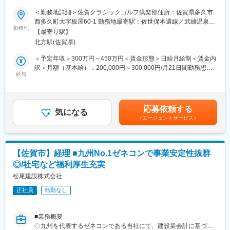
■働き方：
＜勤務地詳細＞佐賀クラシックゴルフ倶楽部住所：佐賀県多久市
・残業時間：全社平均月約８時間程度
■業務内容：
西多久町大字板屋60-1 勤務地最寄駅：佐世保本選線／武雄温泉駅
社員のほとんどは定時で退社しており、プライベートとの両立を
ゴルフ場の運営を支えるバックオフィス業務をお任せします。
勤務地
受動喫煙対策：屋内全面禁煙変更の範囲：会社の定める各事業所
実現できる環境です。業務効率を常に改善するよう努めており、
【最寄り駅】
経理業務から総務業務まで幅広くお任せします。
毎月業務フローの見直しを行っております。担当に過度な案件を
北方駅(佐賀県)
与えないという方針であり、担当の業務量を鑑みた上で、担当業
■主な仕事内容
＜予定年収＞300万円～450万円＜賃金形態＞日給月給制＜賃金内
務を割り振っております。
【経理業務】
訳＞月額（基本給）：200,000円～300,000円/月21日間勤務想定
・リモート：可
会計ソフトへの仕訳入力
給与
＜想定月額＞200,000円～300,000円＜昇給有無＞有＜残業手当＞
テレワーク、サテライトワーク、在宅勤務等を実現し、現実的な
伝票作成、帳簿管理
有＜給与補足＞■昇給：あり賃金はあくまでも目安の金額であり、
オフィスを消滅させるなど、老舗工場だからといってそういう働
月次資料作成（Excelを使用）
選考を通じて上下する可能性があります。月給(月額)は固定手当を
き方ができないと決めつけず、あらゆるWEB化、クラウド活用、
各種経理書類の整理・管理
含めた表記です。
コミュニケーションツールを積極的に導入しています。
応募依頼する
業務に慣れてきたら決算補助にも挑戦できます！
気になる
（エージェントサービス）
■組織構成：
【総務業務】
組織人数：5名（管理部全体）
社会保険・雇用保険の手続き補助
DX化による業務改善により業務時間の削減を目指しています。
社内文書作成、備品管理
担当者が改善、提案しやすい雰囲気であり、入社後は様々な業務
【佐賀市】経理 ■九州No.1ゼネコンで事業安定性抜群
電話・来客対応
改善や提案をお任せいたします。
◎/社宅など福利厚生充実
【事務（バックオフィスサポート）】
松尾建設株式会社
変更の範囲：会社の定める業務
予約管理システムの入力
正社員
転勤なし
データ入力や各種事務作業
その他部門のサポート業務
■業務概要
■まずお任せする業務
◇九州を代表するゼネコンである当社にて、建設業会計に基づく