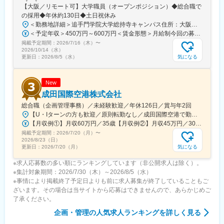
【大阪／リモート可】大学職員（オープンポジション）◆総合職で
の採用◆年休約130日◆土日祝休み
＜勤務地詳細＞追手門学院大学総持寺キャンパス住所：大阪府茨木市太田東芝町1-1 受動喫煙対策：屋内全面禁煙変更の範囲：会社の定める事業所
＜予定年収＞450万円～600万円＜賃金形態＞月給制今回の募集における初年度の最低保証額です。経験年数によって決定します。＜賃金内訳＞月額（基本給）：262,900円～328,700円＜月給＞262,900円～328,700円＜昇給有無＞有＜残業手当＞有＜給与補足＞年収は賞与込(※残業代は含まれていません。)賞与は今年度実績で年間5ヶ月分支給されています。賃金はあくまでも目安の金額であり、選考を通じて上下する可能性があります。月給(月額)は固定手当を含めた表記です。
掲載予定期間：
2026/7/16（木）
〜
2026/10/14（水）
気になる
更新日：
2026/8/5（水）
New
成田国際空港株式会社
総合職（企画管理事務）／未経験歓迎／年休126日／賞与年2回
【U・Iターンの方も歓迎／原則転勤なし／成田国際空港で勤務】■千葉県成田市古込字古込1-1受動喫煙対策：オフィス内禁煙・分煙※自動車通勤：可能（必要条件を満たしている場合のみ）
【月収例①】月収60万円／35歳【月収例②】月収45万円／30歳【月収例③】月収41万円／25歳※各種手当(残業手当、住居手当、通勤手当等)込みの金額です。※別途賞与が年２回支給されます。※個人差がある旨、ご承知おきください。<月給>【初任給（大卒）】月給27万8600円＋各種手当(残業手当、住居手当、通勤手当等)＋賞与年2回【初任給（院卒）】月給30万500円＋各種手当(残業手当、住居手当、通勤手当等)＋賞与年2回※上記は新卒初任給です。経験やスキルを考慮して決定いたします。
掲載予定期間：
2026/7/20（月）
〜
2026/8/23（日）
気になる
更新日：
2026/7/20（月）
※求人応募数の多い順にランキングしています（非公開求人は除く）。
※集計対象期間：2026/7/30（木）～2026/8/5（水）
※事情により掲載終了予定日よりも前に求人募集が終了していることもご
ざいます。その場合は当サイトから応募はできませんので、あらかじめご
了承ください。
企画・管理
の人気求人ランキングを詳しく見る