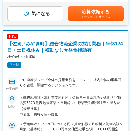
せん。
律手当を含む）＜昇給有無＞有＜残業手当＞有賃金はあくまでも
これまでグループ内物流を主軸としてきましたが、今後は外販事
目安の金額であり、選考を通じて上下する可能性があります。月
業にも積極的に取り組み、他社への物流支援やコンサルティング
■具体的な業務内容
応募依頼する
気になる
給(月額)は固定手当を含めた表記です。
を通じて事業領域の拡大を目指しています。
担当エリア内の7～8店舗程度を受け持ち、以下のような店舗運営
（エージェントサービス）
安定した事業基盤と革新性を兼ね備え、持続可能な社会の実現に
支援を行います。
向けた新しい物流モデルの構築に挑戦する企業です。
・店舗の売上・利益・来店状況など、経営データの分析
・商品構成・売場づくり・陳列方法の改善提案
変更の範囲：会社の定める業務
NEW
・人員体制やオペレーション面のアドバイス
・オーナーとの定期的な打ち合わせ・目標設定のサポート
【佐賀／みやき町】総合物流企業の採用業務｜年休124
・施策実行後の効果検証・改善提案（PDCAを回す業務）
日・土日祝休み｜転勤なし★昼食補助有
株式会社中山運輸
課題を一方的に押し付けるのではなく、オーナーの想いや店舗の
特性を尊重しながら、解決策を一緒に考える伴走型の仕事です。
正社員
■この仕事の特徴
・ノルマありきの営業ではなく、既存店舗の運営支援・改善が中
中山運輸グループ全体の採用業務をメインに、社内全体の事務回
心
りを管理・調整するポジションです。
仕事内容
・目の前の数字だけでなく、中長期的な店舗経営を支える役割
業務効率化に関する環境構築などの業務も担当。能動的に業務行
・自身の提案・改善が、売上やお客様満足度として「目に見える
える方が活躍できる業務です。
＜勤務地詳細＞本社営業所住所：佐賀県三養基郡みやき町大字原
形」で表れる
これまでの採用経験やアイデアを活かし、大いに力を発揮してく
古賀5873 勤務地最寄駅：長崎線／中原駅受動喫煙対策：屋内全面
・業界トップ企業の仕組み・考え方を、実務を通じて身につけら
ださい。
勤務地
禁煙変更の範囲：会社の定める事業所
【最寄り駅】
れる
中原駅、吉野ケ里公園駅
＜主な業務内容＞
■未経験でも安心の教育体制
■中山運輸・グループ会社の採用関連業務の推進・管理 ■ドライバ
＜予定年収＞360万円～500万円＜賃金形態＞月給制＜賃金内訳＞
・入社後は、希望エリア内の直営トレーニング店舗にて実習から
ー、作業員、整備士、内勤者など、全職種の採用における求人票
月額（基本給）：160,000円その他固定手当/月：30,000円固定残