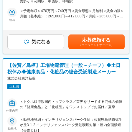
吉野ケ里公園駅、中原駅、神埼駅
給取得率100%／離職率1.8％／産休・育休後の復職率95.2％で長
※研修終了後は現場業務は無くなるため日勤のみ
期就業環境も整っています。
■3～6か月目
＜予定年収＞470万円～740万円＜賃金形態＞月給制＜賃金内訳＞
・働いた分はしっかり稼ぐ！充実した手当＆残業代は1分単位で支
・マネージャー業務を学んでいただきます。ピープルマネジメン
月額（基本給）：265,000円～412,000円＜月給＞265,000円～
給！
トだけでなく、売上管理や各事業所が目標を達成するための事業
給与
412,000円＜昇給有無＞有＜残業手当＞有＜給与補足＞※給与はあ
所運営を行います。※上司がメンターとなり手厚いサポートがござ
くまで経験・スキルを考慮して決定致します。■昇給：年1回（7
■業務内容：
います。
月）■賞与：年2回（6月・12月）賃金はあくまでも目安の金額で
知的財産部門において、主に特許管理業務をご担当いただきま
■本配属後
あり、選考を通じて上下する可能性があります。月給(月額)は固定
応募依頼する
す。
・各事業所の課題や目的に合わせてマネジメント業務に専念頂き
気になる
手当を含めた表記です。
（エージェントサービス）
【具体的な業務】
ます。
◇特許業務
※独り立ち後はリモート×出社も可
・特許・意匠・商標出願の管理
・出願および中間処理に関する納期管理
【キャリアパス（例）】
【佐賀／鳥栖】工場物流管理（一般～チーフ）◆土日
・特許関連費用の管理
・医療介護スタッフ（2週間程度の基礎研修必要資格取得、現場業
祝休み◆健康食品・化粧品の総合受託製造メーカー
・特許事務所や社内関係部署との調整業務
務）
・クリアランス調査
株式会社東洋新薬
・サービスリーダー（入社3カ月～※研修期間）
・AI・DXを活用した業務効率化推進
・サービス提供責任者（入社半年／年収420～650万円）
正社員
◇契約業務
・サービスマネージャー（入社1年／年収560～700万円）
・契約関連業務の補助
・エリアマネージャー（入社1年～／年収700～800万円）
・知的財産に関する情報管理
・ブロックマネージャー（年収800～900万円）
＜トクホ取得数国内トップクラス／業界をリードする究極の価値
◇その他（適性・希望に応じて）
・ゼネラルマネージャー（年収900～1200万円）
の「健康食品」と「化粧品」をワンストップでお届け／夏季・年
・競合他社の特許分析
仕事内容
末年始休暇9日／家族・住宅手当規定支給＞
・技術文献調査
変更の範囲：会社の定める業務
＜勤務地詳細＞インテリジェンスパーク住所：佐賀県鳥栖市弥生
・特許企画
■業務概要：
が丘3-1-2 インテリジェンスパーク受動喫煙対策：屋内全面禁煙変
・技術開発企画
製造物流課は、製造計画の円滑な遂行に直結する重要業務を担っ
勤務地
更の範囲：会社の定める事業所
※組織構成：4名
【最寄り駅】