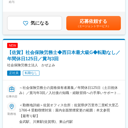
スタート。
の作成および管理 ■中途採用 、新卒採用（インターンシップ、会
給与
業手当/月：45,000円（固定残業時間30時間0分/月）超過した時間
・店舗運営の基礎、数字の見方、オーナーとの関わり方などを段
社説明会）の企画・運営 ■戦略的採用活動の推進 ■業界における人
外労働の残業手当は追加支給＜月給＞235,000円（一律手当を含
階的に学びます。
材確保が困難な状況を踏まえ、採用戦略の立案・実行 ■ターゲッ
む）＜昇給有無＞有＜残業手当＞有＜給与補足＞■賞与：年2回あ
・過去の経験よりも、物事を整理して考える力、相手の話を聞
トとなる候補者層に対する効果的なアプローチ方法の提案・実施
り■昇給：年1回あり■一律（固定）手当：住宅手当（10,000円/
応募依頼する
き、信頼関係を築く姿勢を重視しています。
■海外実習生や特定技能などを通じた従業員の採用プロセス構築・
気になる
月）・職能手当（20,000円/月）■別途支給手当：皆勤手当
（エージェントサービス）
運営 ■業務効率化とシステム連携 ■情報部門と連携し、採用業務を
（10,000円/月）・通勤手当（上限10,000円/月）※月収255,000円
効率化するためのアプリケーションやシステムの開発・運用サポ
以上可能（手当含む）※経験やスキル等を考慮して決定します。賃
■キャリアパス
ート ■デジタルツールを活用した業務プロセスの改善と効率化な
金はあくまでも目安の金額であり、選考を通じて上下する可能性
本ポジションでの経験は、同社のあらゆる部署へのキャリアの土
どなどが主な業務です。いきなり全てをご担当することはありま
があります。月給(月額)は固定手当を含めた表記です。
NEW
台となります。
せん。まずはできるところから徐々に業務を覚えていかれてくだ
【佐賀】社会保険労務士◆西日本最大級G◆転勤なし／
・複数エリアを統括するマネジメント職
さい。
・店舗開発、商品企画、本部管理部門などへの異動
年間休日125日／賞与3回
・地域限定／全国型の働き方の選択も可能
【こんな方におすすめ】
社会保険労務士法人 かぜよみ
・小売業界最大手ならではの、幅広いキャリア選択肢がありま
○採用市場や業界動向を理解し、効果的な採用活動を自発的に行
す。
正社員
転勤なし
動・改善策を提案・実施できる方
○チームワークを重視する方
■働き方・環境
○他部門や外部パートナーと協力し、プロジェクトを成功に導ける
～社会保険労務士の資格保有者募集／年間休日125日（土日祝休
・年間休日120日
方
み）／賞与年3回／入社後の知職・経験習得への手厚いサポートあ
・基本土日休み（イベント等で出勤の場合は必ず代休取得）
仕事内容
り／福利厚生充実～
・年2回、最大9連休取得可能
・安定した就業環境と制度が整った大手企業
■企業の特性■
＜勤務地詳細＞佐賀オフィス住所：佐賀県伊万里市二里町大里乙
■業務内容：
社員一人ひとりが主役。
1766-4 受動喫煙対策：屋内全面禁煙変更の範囲：本文参照
経験やスキルに応じて、雇用・社会保険の手続き、人事労務相
変更の範囲：会社の定める業務
勤務地
当社の経営方針である『迅速・丁寧・確実』に加え柔軟な対応を
【最寄り駅】
談、給与計算、人事・給与 制度構築、助成金申請など、社労士業
行なうとともに、業務を変革するＤＸを取り入れたことで業務効
金武駅、川東駅(佐賀県)、東山代駅
務全般を担当します。※営業等はありません。
率化に繋がっています。