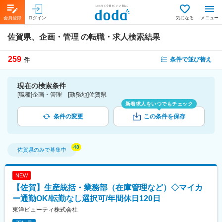
会員登録
ログイン
気になる
メニュー
佐賀県、企画・管理
の転職・求人検索結果
259
条件で並び替え
件
現在の検索条件
[職種]企画・管理 [勤務地]佐賀県
新着求人をいつでもチェック
条件の変更
この条件を保存
佐賀県
のみで募集中
NEW
【佐賀】生産統括・業務部（在庫管理など）◇マイカ
ー通勤OK/転勤なし選択可/年間休日120日
東洋ビューティ株式会社