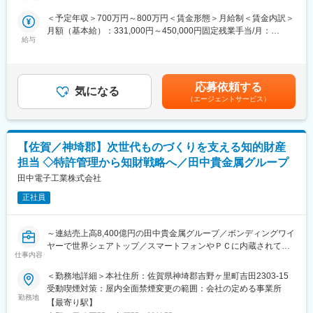
クの運営と責任売り上げの管理業務をお任せするブロックマネー
■配属部署：
＜予定年収＞700万円～800万円＜賃金形態＞月給制＜賃金内訳＞
ジャー候補を募集します。
本社採用チーム：3名、各拠点採用担当者：6名
月額（基本給）：331,000円～450,000円固定残業手当/月：
★下記インタビューをぜひご覧ください！
現場責任者や拠点長と協働し、全社採用のハブとして機能する組
給与
120,000円（固定残業時間45時間0分/月）超過した時間外労働の
https://eustylelab.co.jp/features/vol1
織です。課長クラスとしてチームの戦略立案とマネジメントを牽
残業手当は追加支給＜月給＞451,000円～570,000円（一律手当を
引していただきます。
含む）＜昇給有無＞有＜残業手当＞有＜給与補足＞■年1回の査定
【業務内容】
有■賞与：年2回※前職給与を考慮※経験・スキル・スタートポジシ
・部門の運営、売上管理
応募依頼する
■当社の特徴：
気になる
ョンにおいて異なる※評価により昇格・昇給あり※エリアにより地
・営業活動
（エージェントサービス）
◎20期連続増収 の成長企業・・・農産物物流の独自モデルで急成
域加算手当分が異なる※時間外手当は別途全額支給賃金はあくまで
・サービス提供管理・保守
長。西日本から全国へ、さらに海外にも積極展開中。
も目安の金額であり、選考を通じて上下する可能性があります。
・ご利用者様やご家族へのヒアリング、サービス設計・立上げ
◎帝国データバンク調査で高評価・・・物流部門で 全国18位・九
月給(月額)は固定手当を含めた表記です。
・ケアマネージャーや医療機関、福祉事業所、行政等との調整
州2位 を獲得するなど、安定性・信頼性の高い経営基盤。
【佐賀／神埼郡】次世代ものづくりを支える知的財産
・スタッフの採用・指導・育成
◎地域活性化にも注力・・・福島復興工場の設立、五島列島の農
・各種プロジェクトへの参加
担当 ◇特許管理から知財戦略へ／田中貴金属グループ
産物ブランド化など社会貢献性の高い事業を推進。
※担当エリアは選考時の希望を考慮の上、決定します。
田中電子工業株式会社
◎採用は経営戦略の中心的テーマ・・・当社にとって採用は「成
長エンジン」。管理職として経営に近い立場で影響力のある役割
【入社直後の流れ】
正社員
を担えます。
入社後は首都圏（東京・神奈川・埼玉）、福岡、大阪、兵庫のい
ずれかの事業所にて、6か月間のマネージャー養成研修を行いま
変更の範囲：会社の定める業務
～連結売上高8,400億円の田中貴金属グループ／ボンディングワイ
す。
ヤーで世界シェアトップ／スマートフォンやＰＣに内蔵されてい
■入社～1カ月目
仕事内容
る半導体デバイスにボンディングワイヤーは使用されています／
・業界未経験者でもゼロから学ぶことができる基礎研修／必要資
年休122日～
格取得。なお、資格取得のための費用は当社負担となります。
＜勤務地詳細＞本社住所：佐賀県神埼郡吉野ヶ里町吉田2303-15
■1～3か月目
受動喫煙対策：屋内全面禁煙変更の範囲：会社の定める事業所
■求人のポイント：
・OJTを受けながら日勤・夜勤両方の介護現場での業務をお任せ
勤務地
【最寄り駅】
・月残業10H程度／年休122日／年次有給休暇取得日数12.9日／有
します。