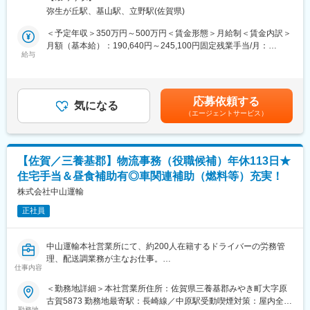
ており、製造ラインの安定稼働や出荷対応をおこなっています。
弥生が丘駅、基山駅、立野駅(佐賀県)
■キャリアパス：
■業務詳細：
＜予定年収＞350万円～500万円＜賃金形態＞月給制＜賃金内訳＞
◇入社～5年
◇製造ラインへの原材料の供給・搬入
月額（基本給）：190,640円～245,100円固定残業手当/月：
・特許管理業務のスペシャリストとして活躍
◇完成品の出荷業務および出庫作業
給与
44,593円～57,446円（固定残業時間30時間0分/月）超過した時間
・納期管理・費用管理・中間処理業務全般を担当
◇上記2作業におけるシステム処理
外労働の残業手当は追加支給＜月給＞235,233円～302,546円（一
◇5～10年
◇在庫管理
律手当を含む）＜昇給有無＞有＜残業手当＞有＜給与補足＞※上記
・管理業務責任者
◇棚卸業務
に加え対象者には住宅手当・家族手当を支給■賞与：年2回■昇
・知財部門マネジメント
応募依頼する
◇課内改善活動
気になる
給：年1回賃金はあくまでも目安の金額であり、選考を通じて上下
・特許・契約・企画を含む業務全般の統括
（エージェントサービス）
する可能性があります。月給(月額)は固定手当を含めた表記です。
※適性やご本人の希望を考慮しながらキャリア形成を支援します。
■組織構成：
製造物流課10名（管理職1名、係長2名、主任1名、チーフ3名、一
■ポジションの魅力：
般3名）
（1）知財の専門性をさらに高められる
【佐賀／三養基郡】物流事務（役職候補）年休113日★
その他契約社員、派遣社員が25名おります。
特許・意匠・商標に関する管理業務から中間処理まで、知財実務
住宅手当＆昼食補助有◎車関連補助（燃料等）充実！
の中核を担っていただきます。知財部門の中心メンバーとして、
■企業特徴：
株式会社中山運輸
着実に専門性を磨くことができます。
◇1997年の創業以来、トクホ（特定保健用食品）の取得件数が
（2）AI・DX活用による業務改革に携われる
正社員
200件を越え、また売上も152億円を突破し拡大しています。全て
知財業務の効率化・高度化に向け、AIやデジタル技術の活用を推
は健康食品・化粧品のメーカーでありながら、医薬品製造の厳し
進しています。これまでの知財経験に加え、最新技術を活用した
い基準を満たす工場から生み出される商品の確かな品質と製造技
業務改善にも挑戦できます。
中山運輸本社営業所にて、約200人在籍するドライバーの労務管
術、低コストを可能にする徹底した原価管理。また、製造と運営
（3）将来的には知財戦略・企画領域へ
理、配送調業務が主なお仕事。
がバランスよく連携をとっている点が強みです。
仕事内容
特許管理だけでなく、競合分析や技術動向調査、知財企画、技術
いきなり全ての業務内容をお任せはしませんが、これまでの経験
◇幅広い商品を開発
開発企画などにも携わるチャンスがあります。知財を軸に事業成
を中山運輸で思う存分発揮してください！
＜勤務地詳細＞本社営業所住所：佐賀県三養基郡みやき町大字原
一般的な健康食品はもちろん、特定保健用食品や機能性表示食品
長へ貢献したい方に最適な環境です。
＜具体的な業務内容＞
古賀5873 勤務地最寄駅：長崎線／中原駅受動喫煙対策：屋内全面
など、商品のカテゴリーは広範囲に渡り、あらゆるニーズにお応
■ドライバーの労務管理等
勤務地