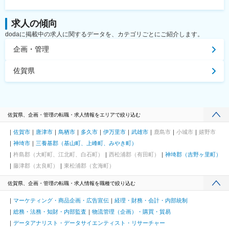
求人の傾向
dodaに掲載中の求人に関するデータを、カテゴリごとにご紹介します。
企画・管理
佐賀県
佐賀県、企画・管理の転職・求人情報をエリアで絞り込む
佐賀市
唐津市
鳥栖市
多久市
伊万里市
武雄市
鹿島市
小城市
嬉野市
神埼市
三養基郡（基山町、上峰町、みやき町）
杵島郡（大町町、江北町、白石町）
西松浦郡（有田町）
神埼郡（吉野ヶ里町）
藤津郡（太良町）
東松浦郡（玄海町）
佐賀県、企画・管理の転職・求人情報を職種で絞り込む
マーケティング・商品企画・広告宣伝
経理・財務・会計・内部統制
総務・法務・知財・内部監査
物流管理（企画）・購買・貿易
データアナリスト・データサイエンティスト・リサーチャー