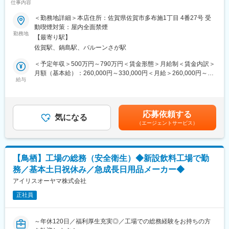
入社後は、会計ソフトへの入力,伝票処理,予約管理の簡単な入力作
仕事内容
経理業務全般を担当していただきます。
業
◇経理部門のメンバーと連携して業務を行い、日常業務から決算
＜勤務地詳細＞本店住所：佐賀県佐賀市多布施1丁目 4番27号 受
といった習得しやすい業務からスタートします。
業務まで幅広く携わっていただきます。
動喫煙対策：屋内全面禁煙
その後、スキルに応じて経理・総務の幅広い業務へとステップア
■詳細
勤務地
ップいただけます。
【最寄り駅】
【具体的な業務】
佐賀駅、鍋島駅、バルーンさが駅
◇仕訳・入力・更新処理、請求書処理、入出金管理、
■当ポジションの魅力：
経費精算、工事原価管理、資金繰等
＜予定年収＞500万円～790万円＜賃金形態＞月給制＜賃金内訳＞
・当社では『ゴルフ優待』を用意しており、お仕事が終わった後
◇月次・四半期・年次決算業務、税務関連業務
月額（基本給）：260,000円～330,000円＜月給＞260,000円～
にゴルフを楽しんでいただけます。
◇監査法人対応 等
給与
330,000円＜昇給有無＞有＜残業手当＞有＜給与補足＞※予定年収
ゴルフ好きな方にはきっと魅力的な職場です。
は、平均的に発生する残業代（20時間分/月）を含み算出。■昇
【企業/ポジションの魅力】
給：年1回（7月）■賞与：年3回 ※昨年度実績6.9か月分【モデル
＼プライベート両立できる環境／
■九州エリアはもちろん、関東エリア等全国規模で事業を展開。商
年収】30歳：520～560万円、40歳：620～670万円、50歳：680
・役員との距離も近い
応募依頼する
業施設や町のランドマークなど大規模案件を担当できる技術力、
気になる
～800万円 ※役職等に応じて変動いたします。賃金はあくまでも
・従業員満足にも注力しています
（エージェントサービス）
実績から、安定した受注を実現。土木/建築と複数事業の軸があ
目安の金額であり、選考を通じて上下する可能性があります。月
・残業は月平均10時間程度と少なめ◎
り、景気変動にも強い利益構造です。
給(月額)は固定手当を含めた表記です。
・20代メンバーも活躍しています
■充実の福利厚生：期限なしで利用できる社宅/独身寮（4,000円/月
・中途採用比率55％以上だから、職場に馴染みやすい
～）や家族手当等、手厚い制度と事業の安定性が魅力です。
【鳥栖】工場の総務（安全衛生）◆新設飲料工場で勤
変更の範囲：会社の定める業務
務／基本土日祝休み／急成長日用品メーカー◆
アイリスオーヤマ株式会社
正社員
～年休120日／福利厚生充実◎／工場での総務経験をお持ちの方