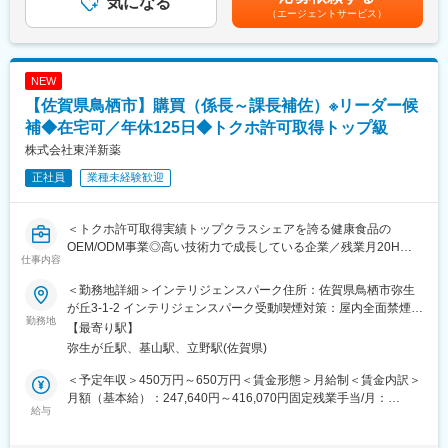
気になる
・残業は月平均10時間程度と少なめ◎
2回あり■昇給：年1回あり■別途支給手当：皆勤手当（10,000円/
（エージェントサービス）
■機器・施設の管理
・20代メンバーも活躍しています
月）・通勤手当（上限10,000円/月）※月収249,000円以上可能
OA機器等の管理、社内設備の管理、安全対策実施など
・中途採用比率55％以上だから、職場に馴染みやすい
（手当含む）賃金はあくまでも目安の金額であり、選考を通じて
■イベントや会議の運営
上下する可能性があります。月給(月額)は固定手当を含めた表記で
社内会議や行事の準備・運営など
変更の範囲：会社の定める業務
す。
NEW
【佐賀県鳥栖市】購買（係長～課長補佐）※リーダー候
最初は、やり方の違いなどで戸惑う事もあるかと思います。そん
な時には周りの先輩社員に遠慮なく声をかけてください。
補◆在宅可／年休125日◆トクホ許可取得トップ級
分かりやすく教えてくれるので、業務にもスグに慣れ培ってきた
株式会社東洋新薬
自分の経験・スキルを充分に発揮でき会社・組織を支える重要な
正社員
業種未経験歓迎
部署の一人になれますよ。
社内・社外のいろんな方々と接する機会は多いですが、あなたの
持ち前のコミュニケーション能力があれば大丈夫です。
＜トクホ許可取得実績トップクラスシェアを誇る健康食品の
OEM/ODM事業◎高い技術力で成長している企業／残業月20H程
■企業の特性■
仕事内容
／年休125日＞
社員一人ひとりが主役。
当社の経営方針である『迅速・丁寧・確実』に加え柔軟な対応を
＜勤務地詳細＞インテリジェンスパーク住所：佐賀県鳥栖市弥生
■概要：
行なうとともに、業務を変革するＤＸを取り入れたことで業務効
が丘3-1-2 インテリジェンスパーク受動喫煙対策：屋内全面禁煙変
当社は、最新のテクノロジーやこれまで積み重ねてきた研究開発
勤務地
率化に繋がっています。
更の範囲：会社の定める事業所（リモートワーク含む）
【最寄り駅】
力を用いて、世界中から発掘した天然由来素材の機能性をさらに
仕事と生活が調和するワーク・ライフ・バランスを推進、多様で
弥生が丘駅、基山駅、立野駅(佐賀県)
高め、付加価値の高い商品を提供する健康食品・化粧品の総合受
柔軟な働き方の実現にも対応し、さらなる総合物流サービスの提
託製造メーカーです。今回募集をおこなう製造管理部は製造のコ
供に努めております。
＜予定年収＞450万円～650万円＜賃金形態＞月給制＜賃金内訳＞
ントロールタワーとして受注を受けてから出荷までをトータルコ
当社では、新卒や中途入社・年齢・社歴を問わず様々な社員がそ
月額（基本給）：247,640円～416,070円固定残業手当/月：
ーディネートする役割を担っています。そのなかで今回はご経験
給与
れぞれの役割を担い、会社に必要な人財となって活躍できるフィ
57,835円～72,591円（固定残業時間30時間0分/月）超過した時間
に応じて購買管理をお任せするポジションを募集いたします。
ールドが整っています。
外労働の残業手当は追加支給＜月給＞305,475円～488,661円（一