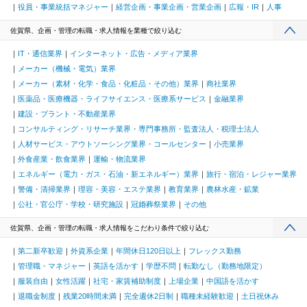
役員・事業統括マネジャー
経営企画・事業企画・営業企画
広報・IR
人事
佐賀県、企画・管理の転職・求人情報を業種で絞り込む
IT・通信業界
インターネット・広告・メディア業界
メーカー（機械・電気）業界
メーカー（素材・化学・食品・化粧品・その他）業界
商社業界
医薬品・医療機器・ライフサイエンス・医療系サービス
金融業界
建設・プラント・不動産業界
コンサルティング・リサーチ業界・専門事務所・監査法人・税理士法人
人材サービス・アウトソーシング業界・コールセンター
小売業界
外食産業・飲食業界
運輸・物流業界
エネルギー（電力・ガス・石油・新エネルギー）業界
旅行・宿泊・レジャー業界
警備・清掃業界
理容・美容・エステ業界
教育業界
農林水産・鉱業
公社・官公庁・学校・研究施設
冠婚葬祭業界
その他
佐賀県、企画・管理の転職・求人情報をこだわり条件で絞り込む
第二新卒歓迎
外資系企業
年間休日120日以上
フレックス勤務
管理職・マネジャー
英語を活かす
学歴不問
転勤なし（勤務地限定）
服装自由
女性活躍
社宅・家賃補助制度
上場企業
中国語を活かす
退職金制度
残業20時間未満
完全週休2日制
職種未経験歓迎
土日祝休み