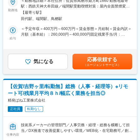
＜勤務地詳細＞本社住所：佐賀県鳥栖市姫方町1660 勤務地最寄
業時間は約15時間程度となっています。育児休業・介護休業・看
駅：西鉄天神大牟田線／端間駅受動喫煙対策：屋内全面禁煙変更
護休暇（男女ともに取得実績あり）について、ライフステージの
【業務内容】
勤務地
の範囲：会社の定める事業所
変化にも柔軟に対応できる環境です。育休からの復帰後も責任あ
【最寄り駅】
・具体的業務としては下記よりスタートいただきますが、将来の
る仕事につく方もいます。
田代駅、端間駅、鳥栖駅
幹部候補として、様々な企画/マネジメント業務にも携わっていた
だきます。
＜予定年収＞400万円～600万円＜賃金形態＞月給制＜賃金内訳＞
■当社の特徴：
・長期を見据えた募集になるため、素養や親和性のあるご経験を
月額（基本給）：260,000円～400,000円固定残業手当/月：
当社は人工知能(AI)活用事業及び人工知能サービスの研究・開発の
お持ちの方であれば業界未経験でも歓迎します。。
給与
32,500円～50,000円（固定残業時間20時間0分/月）超過した時間
みならず、メタバースやeスポーツなど新規事業に積極的に参入す
外労働の残業手当は追加支給＜月給＞292,500円～450,000円（一
る18期連続黒字の成長企業です。年間休日125日、有給休暇取得
＜初期具体的業務＞
律手当を含む）＜昇給有無＞有＜残業手当＞有＜給与補足＞■昇
率も高く、残業はメンバー間で業務配分のバランスが取れている
・運送トラックのルート最適化および指示
給：年2回（1月、7月）■賞与：年3回（夏、冬、決算期）■役職に
ので、月平均で約15時間程度となっています。採用・教育・制度
応募依頼する
（お客様からの受注情報、ドライバーの状況、商品情報、配送先
気になる
つく場合、役職手当：50,000円賃金はあくまでも目安の金額であ
運用と幅広く業務に携われる為、自分の経験と知見の幅を広げな
（エージェントサービス）
情報等から最適なルート/最適な人員の配置の実施）
り、選考を通じて上下する可能性があります。月給(月額)は固定手
がらキャリアアップができます。
・ドライバーの安全管理・教育
当を含めた表記です。
・運行および倉庫作業における業務分析/改善提案
※当社においては、様々な要素を把握したうえで最適な調整を行う
【佐賀/吉野ヶ里/転勤無】総務（人事・経理等）※リモ
必要があり、例えば飛行機における「航空管制官」のようなイメ
ート可/残業月平均８ｈ/幅広く業務を担当◎
ージが近いものになります。
精発ばね工業株式会社
■組織体制：
正社員
転勤なし
当社の物流拠点には既に経験豊富な拠点長が配置されており、あ
なたには次世代のリーダーとして成長していただける環境が整っ
ています。即戦力として拠点長の右腕として活躍することもで
技術系メーカーの管理部門／人事労務・経理・総務を横断して担
き、微経験の方であれば運行管理業務からスタートし、段階的に
当／DX推進で改善提案しやすい環境／WEB化・在宅勤務可／創業
成長していただくことが可能です。
仕事内容
65年以上の精密加工メーカー／自動車・OA機器で高シェア製品を