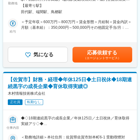
当社は西日本の農作物物流をリードする企業として、物流拠点の
勤務地
の範囲：会社の定める事業所
変更の範囲：会社の定める業務
【最寄り駅】
運営を任せられる人材を募集しています。物流拠点の運営管理を
田代駅、端間駅、鳥栖駅
通じて、次世代のリーダーとして成長し、キャリアアップを目指
すことができるポジションです。物流業界や生産管理のマネジメ
＜予定年収＞600万円～800万円＜賃金形態＞月給制＜賃金内訳＞
ント経験を活かし、当社の成長を共に牽引していただける方を歓
月額（基本給）：350,000円～500,000円その他固定手当/月：
迎します。
給与
50,000円～100,000円＜月給＞400,000円～600,000円＜昇給有無
＞有＜残業手当＞無＜給与補足＞■昇給：年2回（1月、7月）■賞
■職務詳細：
与：年3回（夏、冬、決算期）■その他固定手当：役職手当賃金は
・物流拠点の運営管理（PL作成、実行、管理）
あくまでも目安の金額であり、選考を通じて上下する可能性があ
応募依頼する
・メンバーの労務管理、教育
気になる
ります。月給(月額)は固定手当を含めた表記です。
（エージェントサービス）
・新規および既存拠点の連携と運行管理
・拠点内の課題抽出と改善活動の推進
・他部門との連携を図りながらの営業活動
【佐賀市】財務・経理◆年休125日◆土日祝休◆18期連
■組織体制：
続黒字の成長企業◆育休取得実績◎
当社の物流拠点には既に経験豊富な拠点長が配置されており、あ
なたには次世代のリーダーとして成長していただける環境が整っ
木村情報技術株式会社
ています。即戦力として拠点長の右腕として活躍することもで
正社員
転勤なし
き、微経験の方であれば運行管理業務からスタートし、段階的に
成長していただくことが可能です。
◆◇18期連続黒字の成長企業／年休125日／土日祝休／育休取得
■働き方：
実績アリ◇◆
当社は年中無休・24時間体制で運営しており、柔軟なシフト制を
仕事内容
導入しています。社員一人ひとりのライフスタイルに合わせた働
■採用背景：
＜勤務地詳細＞本社住所：佐賀県佐賀市卸本町6-1 受動喫煙対
き方を尊重し、ワークライフバランスを重視した環境を提供して