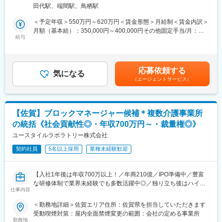
進めています。
す。定期的な社内勉強会の開催、外部研修の費用負担、相談しや
田代駅、端間駅、鳥栖駅
事業成長に伴い「年間100名採用」という戦略的な採用強化が急
すい環境作り、社歴に関係なくスキルに応じて仕事を任せていく
務となっており、採用組織の牽引役となる課長（管理職候補）を
など、入社後の知識・経験習得へのサポートは惜しみません。医
＜予定年収＞550万円～620万円＜賃金形態＞月給制＜賃金内訳＞
募集します。
師、経営者など様々な顧客がいらっしゃる為、経営者の感覚を肌
月額（基本給）：350,000円～400,000円その他固定手当/月：
現在の採用課長は子会社との兼務が続き、多岐にわたる業務で多
給与
で感じることが可能です。経験に応じて大きな案件にも携わる機
50,000円＜月給＞400,000円～450,000円＜昇給有無＞有＜残業手
忙となっているため、今回の採用によって採用部門の体制強化を
会もあります。
当＞無＜給与補足＞※年収は賞与（2ヶ月分）を含む想定金額で
図ります。
す。別途決算賞与が支給されます。■昇給：年1回■賞与：年3回
■評価制度：
（夏・冬・決算期）※会社業績による賃金はあくまでも目安の金額
応募依頼する
■仕事内容（ミッション）：
気になる
スキルアップに応じて、任される役割も幅広くなり、それが報酬
であり、選考を通じて上下する可能性があります。月給(月額)は固
（エージェントサービス）
採用計画策定から実行・改善、採用チームマネジメント、オンボ
に反映される仕組みを作っています。また、事務所の売上や利益
定手当を含めた表記です。
ーディング～定着まで、採用全体の仕組みづくりを担う重要な役
等の経営数値は、全社員に公開しており、その数値に基づいて期
割です。当社の成長スピードに合わせ、戦略と運用の両面を推進
末に決算賞与を支給しています。
していただきます。
【佐賀】ブロックマネージャー候補＊複数介護事業所
■働く環境：
の統括《社会貢献性◎・年収700万円～・裁量権◎》
＜主な業務＞
育児（主婦業）と仕事を両立しながら頑張っている女性社員が多
◎年間採用計画・採用戦略の立案
ユースタイルラボラトリー株式会社
数います。（育児休業や時短勤務の実績も多数あります）
◎KPI設計（採用単価、ターゲット設定、チャネル別KPI 等）
定期的に全社員との面談を行っており、様々な相談がしやすい環
契約社員
5名以上採用
業種未経験歓迎
◎採用チーム（本社3名＋各拠点6名）のマネジメント
境です。希望がない限り、転勤はありません。博多駅近くの綺麗
◎採用プロセスの設計・改善（母集団形成～内定～入社フォロ
なオフィスビルで、博多駅筑紫口から徒歩5分程度と通勤も便利で
ー）／◎ドライバー職を中心とした大量採用の基盤構築／◎オン
す。
【入社1年後は年収700万以上！／年商210億／IPO準備中／豊富
ボーディング（入社後研修～現場との協働による定着施策）
な研修体制で業界未経験でも多数活躍中◎／独り立ち後はハイブ
◎各拠点採用の統制・伴走支援／◎経営層への定期レポーティン
変更の範囲：本文参照
仕事内容
リッドワーク（リモート×出社）も可能】
グと提案
＜勤務地詳細＞佐賀エリア住所：佐賀県を担当していただきます
※採用だけでなく“育成・定着”までを含む領域で、会社成長に直結
重度障害のある方や高齢者の方等に医療的ケアサービスを行う訪
受動喫煙対策：屋内全面禁煙変更の範囲：会社の定める事業所
する提案ができます。
問介護事業を提供する当社にて、複数の都道府県を束ねたブロッ
勤務地