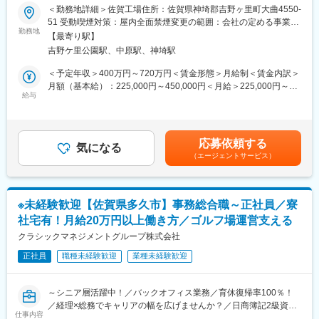
展開
＜勤務地詳細＞佐賀工場住所：佐賀県神埼郡吉野ヶ里町大曲4550-
■働き方：
51 受動喫煙対策：屋内全面禁煙変更の範囲：会社の定める事業所
当社は年中無休・24時間体制で運営しており、柔軟なシフト制を
■業務内容：
勤務地
（リモートワーク含む）
導入しています。社員一人ひとりのライフスタイルに合わせた働
【最寄り駅】
人事・経理・総務を総合的にご担当いただきます。
き方を尊重し、ワークライフバランスを重視した環境を提供して
吉野ケ里公園駅、中原駅、神埼駅
・人事：人事労務業務や採用業務がメインになってきます
います。Uターン・Iターンも歓迎し、住宅ローン優遇や家族手当
労務：入退社手続き・人事異動対応・労災手続き等
＜予定年収＞400万円～720万円＜賃金形態＞月給制＜賃金内訳＞
などの福利厚生も充実しています。
採用：ｴｰｼﾞｪﾝﾄ対応、新卒・中途採用の面接官等
月額（基本給）：225,000円～450,000円＜月給＞225,000円～
・経理：伝票整理や請求書発行、月次決算等をご担当いただきま
給与
450,000円＜昇給有無＞有＜残業手当＞有＜給与補足＞※上記金額
■キャリアパス：
す
には残業代20H想定を含みます。※場合によって変動する可能性は
物流拠点の運営を通じて、マネジメントスキルを磨きながらキャ
・総務：備品の手配及び管理・防火防災管理、健康管理等
ございます。■賞与：年2回（7月／12月）賃金はあくまでも目安
リアアップを図ることができます。将来的には拠点長や事業部長
の金額であり、選考を通じて上下する可能性があります。月給(月
などのポジションを目指すことができ、当社の成長と共に自身の
応募依頼する
■当社の製品について：
気になる
額)は固定手当を含めた表記です。
キャリアを築くことができます。成長性のある事業に携わること
（エージェントサービス）
当社が製造するばねは大量生産製品ではないため、顧客の要望を
で、やりがいと達成感を感じることができます。
反映させたオーダーメイドな製品を製造しております。主に自動
車やOA機器に当社製品は利用されており、自動車のドアロックに
■企業概要：
使われるスプリングを製造できる会社は国内では当社含め、10社
当社は、「お届けします、新鮮野菜」というミッションのもと、
※未経験歓迎【佐賀県多久市】事務総合職～正社員／寮
しかございません。また、自動車ヘッドライト用製品の世界シェ
農作物物流に特化したリーディングカンパニーです。保管技術で
社宅有！月給20万円以上働き方／ゴルフ場運営支える
アは40％、トナーカートリッジ用製品は市場独占をしており、高
の特許取得や強固なネットワーク構築により、他社には真似でき
いシェアを誇っています。
クラシックマネジメントグループ株式会社
ない優位性を持ち、創業から30年でグループ売上高120億円規模
まで成長しました。
正社員
職種未経験歓迎
業種未経験歓迎
■取引先企業：
市光工業(株)、(株)小糸製作所、富士フイルムビジネスイノベーシ
変更の範囲：会社の定める業務
ョン（株）、三井金属アクト(株)、ミネベアミツミ(株)、(株)リコ
～シニア層活躍中！／バックオフィス業務／育休復帰率100％！
ー、Valeo等各業界を代表する大手企業で多く採用されています。
／経理×総務でキャリアの幅を広げませんか？／日商簿記2級資格
仕事内容
お持ちの方歓迎／月残業10時間程度働きやすさ◎～