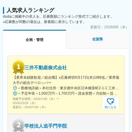
術、低コストを可能にする徹底した原価管理。また、製造と運営
んで頂きます。
がバランスよく連携をとっている点が強みです。
人気求人ランキング
■働き方
変更の範囲：会社の定める業務
dodaに掲載中の求人を、応募数順にランキング形式でご紹介します。
・出張はほとんど発生しません。
※応募数が同数の場合は、新着順に表示しています。
・残業は20時間以下で、働きやすい環境です。
更新日：
2026/8/6（木）
■キャリアパス
佐賀県
企画・管理
鳥栖にて、管理職を目指していただくキャリアなど、ご自身によ
って形成可能です。
■当社の魅力
・スマートフォン、EV、AI機器に欠かせない電子材料メーカー。
三井不動産株式会社
主力のニッケル内部電極材料は世界トップクラスのシェアを誇
り、最先端技術を支える存在です。
【業界未経験歓迎／総合職】※応募締切9月17日(木)18時迄／業界最
・近年は毎年約100億円規模の売上成長、福岡県糸島市に新事業
大手の総合デベロッパー
所を開設するなど積極投資中です。
＜勤務地詳細＞本社住所：東京都中央区日本橋室町2-1-1 三井本館勤務地最寄駅：東京メトロ銀座線・半蔵門線／三越前駅受動喫煙対策：屋内全面禁煙変更の範囲：会社の定める事業所（リモートワーク含む）
・アメリカなど海外3か国に拠点を展開。半導体、車載、次世代デ
＜予定年収＞1,000万円～1,700万円＜賃金形態＞月給制＜賃金内訳＞月額（基本給）：470,000円～800,000円＜月給＞470,000円～800,000円＜昇給有無＞有＜残業手当＞有＜給与補足＞※経験に応ず※上記年収は基礎給与・賞与（2回）を含む。時間外勤務手当・諸手当別途支給。※あくまでモデルケースであり、実際の年収とは異なる可能性があります。処遇条件の詳細は内定後のオファー面談にてご説明いたします。賃金はあくまでも目安の金額であり、選考を通じて上下する可能性があります。月給(月額)は固定手当を含めた表記です。
ィスプレイ分野への投資を進めており、今後も成長が期待されま
掲載予定期間：
す。
2026/7/30（木）
〜
2026/10/28（水）
・中途採用比率は20％超。メンター制度や研修制度、資格取得支
気になる
更新日：
2026/7/30（木）
援、中途入社者でも早期に活躍・キャリアアップできる風土で
す。
学校法人追手門学院
変更の範囲：当社業務全般