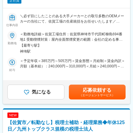
正社員
＼必ず目にしたことのある大手メーカーとの取引多数のOEMメー
カーの当社にて、佐賀工場の生産統括をお任せいたします／
仕事内容
■職務概要：
＜勤務地詳細＞佐賀工場住所：佐賀県神埼市千代田町柳島694番
当社の佐賀工場において、下記業務を担当頂きます。
地1 受動喫煙対策：屋内全面禁煙変更の範囲：会社の定める事業
・原料・資材・バルクの保管、在庫管理及び入出庫、受入・運搬
勤務地
所
【最寄り駅】
に関する事項
神埼駅
・最終製品・仕掛品の保管、在庫管理及び運搬に関する事項
・配送に関わる請求書の照合に関する事項
＜予定年収＞385万円～505万円＜賃金形態＞月給制＜賃金内訳＞
・最終製品の出荷に関する事項
月額（基本給）：240,000円～310,000円＜月給＞240,000円～
・資材の準備に関する事項
給与
310,000円＜昇給有無＞有＜残業手当＞有＜給与補足＞※スキル・
・廃棄物の管理に関する事項
ご経験により変動する可能性がございます。※上記給与はあくまで
・棚卸業務に関する事項
平均残業20時間を加味した金額です。実際の残業時間に応じて残
・排水処理及び付帯する業務に関連する事項
業代は支給します。■昇給：年1回■賞与：年2回（夏・冬）■夜勤
応募依頼する
・設備の保守管理に関する事項
気になる
手当：・午後10時～午前1時：250円/1時間・午前1時～午前5時：
（エージェントサービス）
450円/1時間賃金はあくまでも目安の金額であり、選考を通じて上
■組織構成
下する可能性があります。月給(月額)は固定手当を含めた表記で
【業務部】
す。
メンバー数：12名程度
NEW
平均年齢 ：35.87歳
【佐賀市／転勤なし】税理士補助・経理業務◆年休125
男女比：9（男性）対1（女性）
社員比率： 9（正社員）対1（契約職・派遣社員）
日／九州トップクラス規模の税理士法人