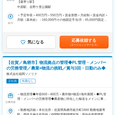
禁煙変更の範囲：会社の定める事業所
えしています。原料から商品までの研究開発力を基にした「エビ
【最寄り駅】
変更の範囲：会社の定める業務
■顧客からのご依頼内容の確認
デンス」と、商品企画から販売促進支援までの「トータルコンサ
中原駅、吉野ケ里公園駅
■ドライバーへの集荷や配送指示
ルティング力」を基にした高品質の健康食品をご提供します。
■出社・帰社したドライバーとの点呼業務
＜予定年収＞400万円～550万円＜賃金形態＞月給制＜賃金内訳＞
◇業界をリードする高度な製造管理、品質管理体制を整えており
■車両が効率良く稼働できるように、車検・整備等のスケジュール
月額（基本給）：160,000円その他固定手当/月：45,000円固定残
ます。この品質レベル、生産規模で「健康食品」「化粧品」の両
調節
給与
業手当/月：60,000円（固定残業時間30時間0分/月）超過した時間
方をワンストップで製造できる受託メーカーは、国内では類を見
■集荷場所等の立地を加味し、配車計画を立案
外労働の残業手当は追加支給＜月給＞265,000円（一律手当を含
ません。
■ゆくゆくは新人教育 などなどをお任せします。まずは１つずつ
む）＜昇給有無＞有＜残業手当＞有＜給与補足＞■賞与：年2回あ
そのため、ブランド展開で内外訴求する場合、統一したコンセプ
業務を覚えていってください。
り■昇給：年1回あり■一律（固定）手当：住宅手当（10,000円/
トで健康食品、化粧品の企画立案ができ、さらにその両方を1社で
応募依頼する
最初は、やり方の違いなどで戸惑う事もあるかと思います。そん
気になる
月）・職能手当（35,000円/月）■別途支給手当：皆勤手当
製造できるため、スムーズな商品開発、上市が実現可能です。
（エージェントサービス）
な時には周りの先輩社員に遠慮なく声をかけてください。
（10,000円/月）・通勤手当（上限10,000円/月）※月収285,000円
分かりやすく教えてくれるので、業務にもスグに慣れ培ってきた
以上可能（手当含む）賃金はあくまでも目安の金額であり、選考
変更の範囲：会社の定める業務
自分の経験・スキルを充分に発揮でき会社・組織を支える重要な
を通じて上下する可能性があります。月給(月額)は固定手当を含め
部署の一人になれますよ。
た表記です。
【佐賀／鳥栖市】物流拠点の管理◆PL管理・メンバー
の労務管理／農業×物流の挑戦／賞与3回・日勤のみ◆
■企業の特性■
社員一人ひとりが主役。
株式会社福岡ソノリク
当社の経営方針である『迅速・丁寧・確実』に加え柔軟な対応を
正社員
転勤なし
行なうとともに、業務を変革するＤＸを取り入れたことで業務効
率化に繋がっています。
仕事と生活が調和するワーク・ライフ・バランスを推進、多様で
～物流管理◆年収600～800万＜農作物×物流×海外展開＞◆PL管
柔軟な働き方の実現にも対応し、さらなる総合物流サービスの提
理・メンバーの労務管理◆農産物に特化した輸送をメインに事業
供に努めております。
仕事内容
展開／業績好調◎◆賞与3回・正社員・日勤のみ～
また、全従業員が健康で生き生きと働ける会社を目指し、『健康
＜勤務地詳細＞本社住所：佐賀県鳥栖市姫方町1660 勤務地最寄
経営優良法人』認定取得に取組んでいます。
■業務概要：
駅：西鉄天神大牟田線／端間駅受動喫煙対策：屋内全面禁煙変更