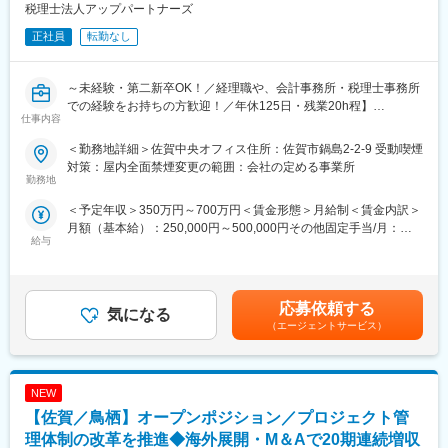
税理士法人アップパートナーズ
■事業内容：
正社員
転勤なし
・化粧品、医薬部外品の受託製造
・新製品の企画・研究開発業務の受託
・化粧品・医薬部外品の輸出入業務
～未経験・第二新卒OK！／経理職や、会計事務所・税理士事務所
での経験をお持ちの方歓迎！／年休125日・残業20h程】
■生産体制
仕事内容
化粧品受託メーカーとして東西に3拠点4工場をもち、少量多品
当法人は、個人事業主から法人事業主様まで葉が広く会計・税務
種・多目的生産から大量生産まで、お客様の多種多様なニーズに
＜勤務地詳細＞佐賀中央オフィス住所：佐賀市鍋島2-2-9 受動喫煙
サービスの提供を行い、経営に役立つアドバイス及びお客様の未
フレキシブルに対応できる生産設備を保有しています。
対策：屋内全面禁煙変更の範囲：会社の定める事業所
来創造のお手伝いをしています。
勤務地
また2019年に更なる生産増に対応する為に、倉庫も増設しており
ます。
＜予定年収＞350万円～700万円＜賃金形態＞月給制＜賃金内訳＞
■職務内容：
月額（基本給）：250,000円～500,000円その他固定手当/月：
九州トップクラス規模の税理士法人である当法人にて、企業経営
■当社の特徴：
給与
25,000円～124,400円＜月給＞275,000円～624,400円＜昇給有無
に関する税務サポート、経理事務をお任せします。
～美と健康の可能性を、確かな品質で未来へ～
＞有＜残業手当＞有＜給与補足＞※前職での給与を最大限考慮※超
1941年の創業以来、当社は化粧品製造メーカーとして培ってきた
過した時間外労働の残業時間代は追加支給■昇給：あり（昇給率1
■業務詳細：
技術とノウハウを礎に、顧客の想いや「こんな商品があったら」
月あたり0～10,000円／前年度実績）■賞与：年2回（計2ヶ月分／
たくさんあるお仕事の中から、能力や経験、適性に合わせて業務
応募依頼する
という声に真摯に向き合ってきました。企画・開発から生産まで
気になる
前年度実績）■その他固定手当：固定残業手当（20～45時間分）
を決定します。（業務例）
一貫して支えるトータルサポート体制と、エビデンスに基づくも
（エージェントサービス）
＜その他＞資格手当…税理士資格有の場合50,000円／月賃金はあ
・記帳代行
のづくりで、夢と価値ある商品を創造します。これからも品質で
くまでも目安の金額であり、選考を通じて上下する可能性があり
・法人／個人確定申告
選ばれるスペシャルパートナーとして、化粧品を通じて人々の生
ます。月給(月額)は固定手当を含めた表記です。
・税務申告
活を豊かにし、世界最高水準のOEM・ODM企業を目指して挑戦し
NEW
・税務調査立会い
続けます。
・税務会計相談
【佐賀／鳥栖】オープンポジション／プロジェクト管
・相続税／贈与税申告
変更の範囲：会社の定める業務
理体制の改革を推進◆海外展開・M＆Aで20期連続増収