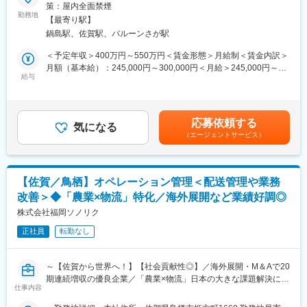
会社の成長に伴い、財務、経理分析に精通した方を募集いたしま
策：屋内全面禁煙
います。Uターン・Iターンも歓迎し、住宅ローン優遇や家族手当
す。（増員募集となります）
勤務地
などの福利厚生も充実しています。
【最寄り駅】
鍋島駅、佐賀駅、バルーンさが駅
■業務内容：
■キャリアパス：
本社の財務経理部にて財務、経理に関わる業務をお任せします。
＜予定年収＞400万円～550万円＜賃金形態＞月給制＜賃金内訳＞
物流拠点の運営を通じて、マネジメントスキルを磨きながらキャ
キャリアアップのため経理業務、経営管理など、幅広く業務に携
月額（基本給）：245,000円～300,000円＜月給＞245,000円～
リアアップを図ることができます。将来的には拠点長や事業部長
わっていただきます。
給与
300,000円＜昇給有無＞有＜残業手当＞有＜給与補足＞※経験・ス
などのポジションを目指すことができ、当社の成長と共に自身の
キル等を考慮の上、当社規定により決定。※別途、時間外手当など
キャリアを築くことができます。成長性のある事業に携わること
★具体的には以下の業務を担当いただきます。
を支給いたします。■昇給：年2回■賞与：年2回（2月・8月）賃金
で、やりがいと達成感を感じることができます。
・月次の業績管理・レポート作成（売上、利益、計画数字）
はあくまでも目安の金額であり、選考を通じて上下する可能性が
応募依頼する
・全体予算および部門予算の策定（中長期の経営計画）
気になる
あります。月給(月額)は固定手当を含めた表記です。
■企業の特徴／魅力：
（エージェントサービス）
・事業計画書の作成（新規事業）
当社は、「お届けします、新鮮野菜」というミッションのもと、
・キャッシュフロー作成、管理
農作物物流に特化したリーディングカンパニーです。保管技術で
・資産管理業務 など
の特許取得や強固なネットワーク構築により、他社には真似でき
入社後は、キャリアアップのため経理業務、経営管理など、幅広
ない優位性を持ち、創業から30年でグループ売上高120億円規模
【佐賀／鳥栖】オペレーション管理＜配送管理や業務
く携わっていただきます。ご経験に応じて業務をお任せいたしま
まで成長しました。地方、農業、物流、海外展開など、日本の農
改善＞◆「農業×物流」特化／海外展開など業績好調◎
す。会計ソフトは弥生会計を使用しています。
作物の課題に対し、業界をリードしながら積極的に取り組んでい
株式会社福岡ソノリク
ます。
■入社後の流れ：
正社員
転勤なし
入社後はOJT形式にて、同部署の先輩社員より実務を行いながら
変更の範囲：会社の定める業務
教えていく予定です。着実に習熟していくことが可能な環境で
す。
～【佐賀から世界へ！】【社会貢献性◎】／海外展開・M＆Aで20
期連続増収の優良企業／「農業×物流」日本の大きな課題解決に貢
■働き方について：
仕事内容
献！◆業績好調◎◆賞与3回・正社員～
メンバー間で業務配分のバランスが取れているので、月平均の残