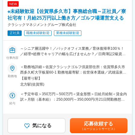
・ATSを使った応募者管理
超を維持、直近20期連続で増収を続けております。
NEW
・求人原稿作成・効果測定
現在は西日本を軸に物流拠点を展開していますが、今後は国内全
※未経験歓迎【佐賀県多久市】事務総合職～正社員／寮
・紹介会社との折衝
土をはじめ、海外にも拠点を構えて事業拡大を加速させていく予
・採用計画の策定サポート
社宅有！月給25万円以上働き方／ゴルフ場運営支える
定です。
・運用改善、仕組みづくり
クラシックマネジメントグループ株式会社
※宿泊を伴う出張・休日出勤なし（説明会の外出のみ）。
変更の範囲：会社の定める業務
正社員
職種未経験歓迎
業種未経験歓迎
＼おすすめポイント／
・入社4か月で採用企画を立案し承認された実例があるほど、年次
～シニア層活躍中！／バックオフィス業務／育休復帰率100％！
に関係なく裁量が大きい
／経理×総務でキャリアの幅を広げませんか？／日商簿記2級資格
・採用企画・戦略立案にも挑戦可能
仕事内容
お持ちの方歓迎／月残業10時間程度働きやすさ◎～
・希望に応じて、組織開発・育成・制度設計など“人事全般”へキャ
リアを広げる道もあり、新部署の立ち上げに関わるチャンスも！
＜勤務地詳細＞佐賀クラシックゴルフ倶楽部住所：佐賀県多久市
■業務内容：
・鳥栖勤務なのに、扱う採用規模は全国レベル
西多久町大字板屋60-1 勤務地最寄駅：佐世保本選線／武雄温泉駅
ゴルフ場の運営を支えるバックオフィス業務をお任せします。
勤務地
→ 地域に根ざしながら、成長企業でスケールの大きい仕事ができ
受動喫煙対策：屋内全面禁煙変更の範囲：会社の定める事業所
【最寄り駅】
経理業務から総務業務まで幅広くお任せします。
る稀少な環境
北方駅(佐賀県)
■主な仕事内容
■組織構成
＜予定年収＞350万円～500万円＜賃金形態＞日給月給制＜賃金内
【経理業務】
課長1名、メンバー2名
訳＞月額（基本給）：250,000円～350,000円/月21日間勤務想定
会計ソフトへの仕訳入力
給与
☆若手でも“中心メンバー”として活躍できるフェーズです。
＜想定月額＞250,000円～350,000円＜昇給有無＞有＜残業手当＞
伝票作成、帳簿管理
有＜給与補足＞■昇給：あり■賞与：2か月分賃金はあくまでも目
月次資料作成（Excelを使用）
■当社のPOINT
安の金額であり、選考を通じて上下する可能性があります。月給
各種経理書類の整理・管理
・20期連続増収の安定基盤
(月額)は固定手当を含めた表記です。
応募依頼する
業務に慣れてきたら決算補助にも挑戦できます！
気になる
・物流部門で全国18位・九州2位の評価
（エージェントサービス）
・地方創生プロジェクトにも積極参画