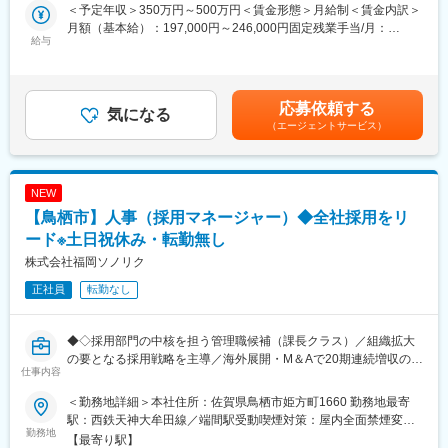
【変更の範囲：会社の定める業務】
仕事と生活が調和するワーク・ライフ・バランスを推進、多様で
＜予定年収＞350万円～500万円＜賃金形態＞月給制＜賃金内訳＞
柔軟な働き方の実現にも対応し、さらなる総合物流サービスの提
月額（基本給）：197,000円～246,000円固定残業手当/月：
■1日の流れ（3年目社員）：
給与
供に努めております。
43,000円～54,000円（固定残業時間30時間0分/月）超過した時間
8:50 出社、今日の業務内容確認
当社では、新卒や中途入社・年齢・社歴を問わず様々な社員がそ
外労働の残業手当は追加支給＜月給＞240,000円～300,000円（一
9:00 朝礼参加
れぞれの役割を担い、会社に必要な人財となって活躍できるフィ
律手当を含む）＜昇給有無＞有＜残業手当＞有＜給与補足＞※給与
10:00 クライアントからの相談対応、社会保険や労働保険等の手
ールドが整っています。
詳細は経験・能力・資格を踏まえて決定します。■昇給：年1回■
応募依頼する
続きなど
気になる
意見も言いやすく風通しがいい職場環境があなたのポテンシャル
賞与：年3回（決算賞与含む）■モデル年収：・450万円／入社3年
（エージェントサービス）
12:00 昼休み
を引き上げてくれますよ。
／社労士資格者／月給25万円+賞与+決算賞与・500万円／入社5年
13:30 業務ミーティング
また、全従業員が健康で生き生きと働ける会社を目指し、『健康
／社労士資格者／月給30万円+賞与+決算賞与賃金はあくまでも目
14:00 クライアント先への訪問、規程類の作成など
経営優良法人』認定取得に取組んでいます。
安の金額であり、選考を通じて上下する可能性があります。月給
18:00 本日の振り返り、日報提出など、退社
(月額)は固定手当を含めた表記です。
NEW
変更の範囲：会社の定める業務
【鳥栖市】人事（採用マネージャー）◆全社採用をリ
■入社後：
入社後は経験やスキルに合わせた業務から始め、少しずつ業務の
ード※土日祝休み・転勤無し
担当範囲を広げていきます。実務内容やソフト操作等について
株式会社福岡ソノリク
は、しっかりとしたコーチングがあるため安心して業務に取り組
正社員
転勤なし
めます。（現在活躍中の社労士資格者のほとんどが、実務経験な
しで入社しています）
◆◇採用部門の中核を担う管理職候補（課長クラス）／組織拡大
■配属先：
の要となる採用戦略を主導／海外展開・M＆Aで20期連続増収の成
佐賀オフィス：男性9名、女性10名（有資格者は、男性6名、女性
仕事内容
長企業／U・Iターン歓迎◇◆
1名です）
＜勤務地詳細＞本社住所：佐賀県鳥栖市姫方町1660 勤務地最寄
当社は農産物特化型の物流企業として事業を拡大し続け、昨期は
■研修制度：
駅：西鉄天神大牟田線／端間駅受動喫煙対策：屋内全面禁煙変更
売上60億円を突破。西日本から全国、海外へと更なる事業展開を
勤務地
社員が学びたいこと、挑戦したいことは積極的に支援していま
の範囲：会社の定める事業所（リモートワーク含む）
【最寄り駅】