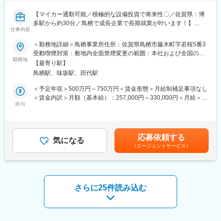
・健食資材調達
【マイカー通勤可能／積極的な設備投資で将来性〇／佐賀県：博
・化粧品原料調達
多駅から約30分／鳥栖で成長企業で長期就業が叶います！】
※経験に応じて主任～係長クラスでの採用を想定しています。
仕事内容
■募集背景
■組織構成：
＜勤務地詳細＞鳥栖事業所住所：佐賀県鳥栖市藤木町字若桜5番3
事業拡大に向け増員拡大募集です。
現在は30名ほどのメンバーが3つのチームに分かれて業務に従事
受動喫煙対策：敷地内全面禁煙変更の範囲：本社および全国の支
（1）鳥栖で長期就業ができること。
勤務地
しています。今後はグローバル調達の一括管理を進めていく過程
社、営業所
【最寄り駅】
（2）事業将来性があり経験が活かせること。
でメンバーの増強やチームの再編を進めていく想定です。
鳥栖駅、味坂駅、田代駅
中途入社も、他部門も多数おりますので、ご安心ください。
まずは実務をご担当いただきますが、ご経験やスキルに応じて業
務フローの改善／改革や業務効率化に向けた取り組み等にも携わ
＜予定年収＞500万円～750万円＜賃金形態＞月給制補足事項なし
■業務内容
っていただきたいと考えています。
＜賃金内訳＞月額（基本給）：257,000円～330,000円＜月給＞
工場の安定操業と円滑な経営を後押しする、間接材の調達業務を
給与
257,000円～330,000円＜昇給有無＞有＜残業手当＞有＜給与補足
お任せします。生産機材や施設内の電力、その他あらゆる物品・
■やりがい：
＞※※予定年収はあくまでも目安の金額であり、選考を通じて上下
サービスを国内外のサプライヤーから最適に購買。バックオフィ
今後さらなる成長を目指す東洋新薬にとって「調達部」の強化は
する可能性があります。年齢、経験、能力を考慮の上、決定しま
スから事業の基盤を支える役割となります。
必要不可欠です。グローバルサプライチェーンの調達安定化やコ
す◇昇給／年1回（4月）◇賞与／年2回（6月・12月）賃金はあく
応募依頼する
気になる
ストダウンという重要なミッションの達成に向けた部門強化フェ
までも目安の金額であり、選考を通じて上下する可能性がありま
（エージェントサービス）
■業務詳細
ーズのため、業務改善・改革にも主体的に関与できます。調達の
す。月給(月額)は固定手当を含めた表記です。
・社内各部署からの購買依頼の受付、仕様確認、各種調整
プロフェッショナルとしてスキルを高められる環境です。
・国内サプライヤー選定、相見積もりの取得、価格交渉
・発注・納期管理、検収・支払処理
■企業特徴：
・新規サプライヤーの開拓・評価
1997年の創業以来、トクホ（特定保健用食品）の取得件数が200
さらに25件読み込む
ご経験やスキルに応じ、まずは購買の基礎となる業務からスター
件を越え、また売上も152億円を突破し拡大しています。全ては
トすることも可能です。
健康食品・化粧品のメーカーでありながら、医薬品製造の厳しい
将来的には購買品のカテゴリを担当していただき、コスト削減や
基準を満たす工場から生み出される商品の確かな品質と製造技
安定供給に向けた調達戦略の立案・実行まで裁量をもって取り組