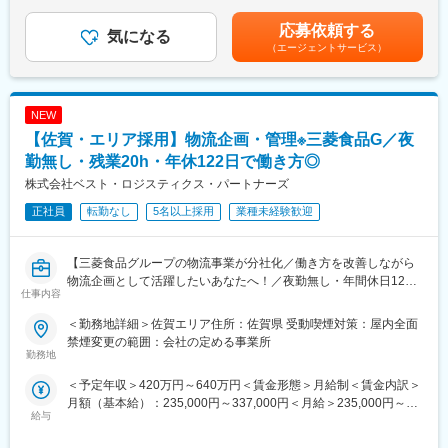
意見も言いやすく風通しがいい職場環境があなたのポテンシャル
律手当を含む）＜昇給有無＞有＜残業手当＞有＜給与補足＞※賃金
■業務詳細：
を引き上げてくれますよ。
はあくまでも目安の金額であり、選考を通じて変動する可能性が
応募依頼する
・発注業務
気になる
また、全従業員が健康で生き生きと働ける会社を目指し、『健康
あります。※上記に加え対象者には住宅手当・家族手当を別途支給
（エージェントサービス）
・サプライヤ、生産計画納期調整
経営優良法人』認定取得に取組んでいます。
します。■賞与：年2回■給与改定：年1回賃金はあくまでも目安の
・購買計画の策定
金額であり、選考を通じて上下する可能性があります。月給(月額)
・入荷検収管理
変更の範囲：会社の定める業務
は固定手当を含めた表記です。
・買掛管理
NEW
・在庫管理
【佐賀・エリア採用】物流企画・管理※三菱食品G／夜
・その他付随する業務
今後はダイレクトクラウドやスケジューラなど仕組みの導入を検
勤無し・残業20h・年休122日で働き方◎
討しております（MCframe、Asprova）。
株式会社ベスト・ロジスティクス・パートナーズ
正社員
転勤なし
5名以上採用
業種未経験歓迎
■組織構成：
管理職1名、主任1名、一般2名、契約社員1名、派遣社員3名
【三菱食品グループの物流事業が分社化／働き方を改善しながら
■やりがい：
物流企画として活躍したいあなたへ！／夜勤無し・年間休日122
製造業である当社にとって製造管理部は要の部署です。市況も見
仕事内容
日・残業平均20h程度の抜群の働き方】
ながら先手先手で動き欠品をおこさないように発注をおこなって
いくことはもちろん、適正なタイミング・適正な価格での取引を
＜勤務地詳細＞佐賀エリア住所：佐賀県 受動喫煙対策：屋内全面
■募集背景：
追求していくスキルが求められます。また、実務に慣れてきたら
禁煙変更の範囲：会社の定める事業所
2024年11月、三菱食品株式会社の物流事業を分社化し設立された
勤務地
組織強化の取り組みにも積極的に参画していただきたいと考えて
当社にて物流センターの運営管理および改善業務を担当いただき
います。例えば、分析をしっかりおこなって次のアクションを素
＜予定年収＞420万円～640万円＜賃金形態＞月給制＜賃金内訳＞
ます。
早くとれる組織にするためのデータの可視化など、よりレベルの
月額（基本給）：235,000円～337,000円＜月給＞235,000円～
全国約400拠点の物流網を活かし、さらなる効率化と収益化を目
高い生産実行を実現するため、成長していきたいと思っていま
給与
337,000円＜昇給有無＞有＜残業手当＞有＜給与補足＞■賞与実績:
指すための増員募集です。
す。トップダウンが必要なこともありますが、実務のやり方、コ
有（年2回）※想定年収は想定残業代を含んだ金額となります。賃
ストの下げ方、品質の上げ方など、現場で感じることが重要な項