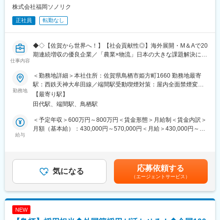
・開業支援／法人設立
株式会社福岡ソノリク
・融資折衝のプランニング支援など
正社員
転勤なし
■入社後の流れ：
未経験の方や経験の浅い方は、まずは先輩と一緒に下記のような
業務からスタートし、徐々に業務を覚えていただきます。
◆◇【佐賀から世界へ！】【社会貢献性◎】海外展開・M＆Aで20
◇最初は…
期連続増収の優良企業／「農業×物流」日本の大きな課題解決に貢
仕事内容
・会計ソフトやエクセルへの入力
献／海外展開／Uターン・Iターン歓迎／管理職候補／土日祝休み
◇慣れてきたら／経験がある方は…
／住宅ローン優遇・家族手当◇◆
＜勤務地詳細＞本社住所：佐賀県鳥栖市姫方町1660 勤務地最寄
・試算表作成
駅：西鉄天神大牟田線／端間駅受動喫煙対策：屋内全面禁煙変更
・報告資料の作成
■募集背景：
勤務地
の範囲：会社の定める事業所
【最寄り駅】
・決算申告補助業務（ミロク、弥生会計、MFなどのシステムを使
当社は、創業者である社長から次の世代への事業承継第二創業期
田代駅、端間駅、鳥栖駅
用）
に差し掛かっています。2代目となった現代表は、公認会計士合格
者であり、元コンサルティングファームの副事業長を務めた経歴
＜予定年収＞600万円～800万円＜賃金形態＞月給制＜賃金内訳＞
■職場の雰囲気：
を持っています。
月額（基本給）：430,000円～570,000円＜月給＞430,000円～
・西日本最大級の税理士法人でありながらも、風通しがよく、上
その代表のもと、全社的な視点で自身の得意に合わせてプロジェ
給与
570,000円＜昇給有無＞有＜残業手当＞有＜給与補足＞※年収は賞
司や同僚にも相談しやすい環境です（上司と定期的な1on1面談あ
クト管理や改革推進を担っていただきたいです。
与（2ヶ月分）を含む想定金額です。決算賞与は含んでおりませ
り）
スキルに合わせて下記のポジションを提案させて頂きます。
ん。■昇給：年1回■賞与：年3回（夏・冬・決算期）賃金はあくま
・知識欲が高く、フランクで人柄が良い社員が多いのが特徴で
・人事運用、人財育成
でも目安の金額であり、選考を通じて上下する可能性がありま
応募依頼する
す。
・人事、給与等の制度企画、採用企画、労務
気になる
す。月給(月額)は固定手当を含めた表記です。
（エージェントサービス）
・Diversity, Equity & Inclusionの推進
■働きやすさ：
・本部内組織運営
・年間休日は125日、月平均残業20h程。自分の仕事が終わってい
※状況に応じてポジションの変更がございます。
るのに、周りに気を使って帰りにくいという雰囲気はありませ
NEW
ん。
■業務内容：