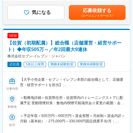
金はあくまでも目安の金額であり、選考を通じて上下する可能性
■業務詳細：
目については意見をどんどん出し合っていきたいと考えていま
があります。月給(月額)は固定手当を含めた表記です。
拠点運営の実態を的確に捉えた改善活動（生産性改善・コスト改
応募依頼する
す。
気になる
善・物流課題に対する取り組み等）や損益管理といったセンター
（エージェントサービス）
運営全般を通じて、サプライチェーン最適化に取り組むポジショ
■企業特徴：
ンです。
1997年の創業以来、トクホ（特定保健用食品）の取得件数が200
・物流センターの運営管理（配送・在庫・ロケーションなど）
件を越え、また売上も152億円を突破し、拡大しています。健康
NEW
・物流改善施策の提案・実行
食品・化粧品のメーカーでありながら、医薬品製造の厳しい基準
・全国フルライン物流網を活用したSCM構築
【佐賀（初期配属）】総合職（店舗運営・経営サポー
を満たす工場から生み出される商品の確かな品質と製造技術、低
・生産性・コスト改善、損益管理などのセンター運営全般
コストを可能にする徹底した原価管理、また製造と運営がバラン
ト）◆年収505万～／年2回最大9連休
※荷役・配送業務は外部パートナー企業に委託しています。
スよく連携をとっている点が強みです。
株式会社セブン-イレブン・ジャパン
■キャリアパス・評価制度：
・JOB型人事制度を導入し、年次に関係なく評価される環境が整
変更の範囲：会社の定める業務
正社員
5名以上採用
職種未経験歓迎
業種未経験歓迎
っています。
・本社・支社での物流戦略立案や提案営業、コンサルティングな
どへのキャリア展開も可能です。
【大手小売企業・セブン－イレブン本部の総合職として、店舗運
・エリア職でも昇給・昇進に影響はありません！全国転勤コース
営・経営サポートを担当】
仕事内容
への転換も可能なため、ご自身の希望に合わせて柔軟に働き方を
国内小売業No.1の実績を持つセブン－イレブン・ジャパン本部に
選択することができます。
て、
＜勤務地詳細＞佐賀県住所：佐賀県内のトレーニングストアに配
加盟店オーナーと二人三脚で店舗運営を支援するポジションで
属予定 受動喫煙対策：敷地内喫煙可能場所あり変更の範囲：会社
■当社について：
す。
勤務地
の定める事業所
株式会社ベスト・ロジスティクス・パートナーズは、三菱食品株
商品力・オペレーション力・データ分析など、同社が長年培って
＜予定年収＞505万円～600万円＜賃金形態＞月給制＜賃金内訳＞
式会社の物流事業を分社化し、2024年11月に設立された新会社で
きたノウハウを活かしながら、
月額（基本給）：275,000円～330,000円固定残業手当/月：
す。
担当店舗の課題解決・安定経営をサポートしていきます。
給与
56,000円～61,000円（固定残業時間25時間0分/月）超過した時間
全国約400拠点の物流ネットワークを活かし、食品流通を中心に
※いわゆる「新規開拓営業」や「売り込み型の営業職」ではありま
外労働の残業手当は追加支給＜月給＞331,000円～391,000円（一
高品質な物流サービスを提供してきました。