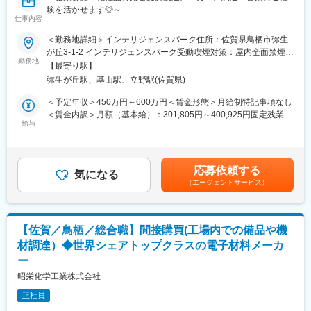
■鳥栖工場について：
験を活かせます◎～
精米・パックごはん・飲料の生産拠点です。単身世帯の増加や生
仕事内容
活スタイルの変化、コロナ禍での在宅時間の増加等により需要が
■概要：
＜勤務地詳細＞インテリジェンスパーク住所：佐賀県鳥栖市弥生
拡大していることから、鳥栖工場を西日本エリアの飲料水・食品
当社は、最新のテクノロジーやこれまで積み重ねてきた研究開発
が丘3-1-2 インテリジェンスパーク受動喫煙対策：屋内全面禁煙変
生産拠点として位置付け、安定的な供給体制を構築します。今後
力を用いて、世界中から発掘した天然由来素材の機能性をさらに
勤務地
更の範囲：会社の定める事業所（リモートワーク含む）
は海外に向けての輸出などにも取り組んでいきます。
【最寄り駅】
高め、付加価値の高い商品を提供する健康食品・化粧品の総合受
弥生が丘駅、基山駅、立野駅(佐賀県)
託製造メーカーです。
■アイリスグループの特徴：
今回はグローバルサプライチェーンの調達安定化やコストダウン
＜予定年収＞450万円～600万円＜賃金形態＞月給制特記事項なし
アイリスグループは「快適生活」をキーワードに、生活者の潜在
に取り組んでいただく調達担当を募集いたします。
＜賃金内訳＞月額（基本給）：301,805円～400,925円固定残業手
的な不満を解消するソリューション型商品で、暮らしをより豊か
給与
当/月：57,305円～76,125円（固定残業時間30時間0分/月）超過し
で快適にするためのものづくりを行ってきました。不満解消型商
■業務内容：
た時間外労働の残業手当は追加支給＜月給＞359,110円～477,050
品として代表的なのが、クリア収納ケースです。中身が見えない
ご経験・スキルに応じて発揮していただける業務からお任せする
円（一律手当を含む）＜昇給有無＞有＜残業手当＞有＜給与補足
潜在的不満に注目し、世界初の透明の収納ケースを開発しまし
想定です。
＞※上記に加え対象者には住宅手当・家族手当を支給■諸手当込み
た。日本で大ヒットした後、海外にもニーズがあると考え、アメ
応募依頼する
・調達計画立案と実行
気になる
の想定年収：490万円～700万円■賞与：年2回■昇給：年1回賃金
リカとヨーロッパで販売。日本と同じく欧米で大ヒットし、世界
（エージェントサービス）
・調達品の分析、サプライヤマネジメント（評価や集約、関係強
はあくまでも目安の金額であり、選考を通じて上下する可能性が
中の収納ケースが透明に変わりました。こうして「しまう収納」
化など）、コスト削減
あります。月給(月額)は固定手当を含めた表記です。
から「探す収納」へとその概念を変えたことで、世界の収納文化
・自社素材の海外拠点に対する調達業務
を変えました。世の中は常に変化しており、想定外の出来事も起
∟海外調達、加工委託・貿易のハンドリング、拠点監査、コスト
こります。移り行く時代の変化にスピーディに対応し、グループ
【佐賀／鳥栖／総合職】間接購買(工場内での備品や機
交渉、複線化検討など
力を最大限に活用すること。それが新しい需要と市場を創造する
材調達）◆世界シェアトップクラスの電子材料メーカ
・その他付随する業務
ことであり、使命だと考えます。アイリスグループはこれから
ー
も、企業理念にあるように「健全な成長を続けることにより社会
■担当分野：
昭栄化学工業株式会社
貢献する」企業であり続けます。
これまでのご経験・ご希望を踏まえ、以下3分野のいずれかをご担
正社員
当いただきます。
変更の範囲：会社の定める業務
・健食原料調達