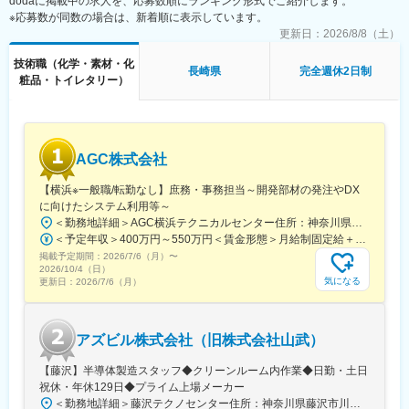
dodaに掲載中の求人を、応募数順にランキング形式でご紹介します。
※応募数が同数の場合は、新着順に表示しています。
更新日：
2026/8/8（土）
技術職（化学・素材・化
長崎県
完全週休2日制
粧品・トイレタリー）
AGC株式会社
【横浜※一般職/転勤なし】庶務・事務担当～開発部材の発注やDX
に向けたシステム利用等～
＜勤務地詳細＞AGC横浜テクニカルセンター住所：神奈川県横浜市鶴見区末広町1-1 勤務地最寄駅：JR線／弁天橋駅受動喫煙対策：敷地内喫煙可能場所あり変更の範囲：無
＜予定年収＞400万円～550万円＜賃金形態＞月給制固定給＋業績給＜賃金内訳＞月額（基本給）：230,000円～280,000円＜月給＞230,000円～280,000円＜昇給有無＞有＜残業手当＞有＜給与補足＞※上記はあくまで最低保証額です。実際にはこれまでの経験やスキルを考慮の上、決定します。年収には残業代は含めておりません。■昇給：年1回■賞与：年2回賃金はあくまでも目安の金額であり、選考を通じて上下する可能性があります。月給(月額)は固定手当を含めた表記です。
掲載予定期間：
2026/7/6（月）
〜
2026/10/4（日）
気になる
更新日：
2026/7/6（月）
アズビル株式会社（旧株式会社山武）
【藤沢】半導体製造スタッフ◆クリーンルーム内作業◆日勤・土日
祝休・年休129日◆プライム上場メーカー
＜勤務地詳細＞藤沢テクノセンター住所：神奈川県藤沢市川名1-12-2 勤務地最寄駅：JR東海道本線／藤沢駅受動喫煙対策：屋内全面禁煙変更の範囲：会社の定める事業所（リモートワーク含む）