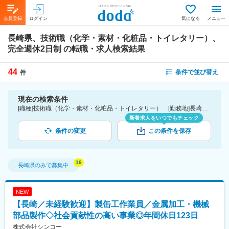
会員登録
ログイン
気になる
メニュー
長崎県、技術職（化学・素材・化粧品・トイレタリー）、
完全週休2日制
の転職・求人検索結果
44
条件で並び替え
件
現在の検索条件
[職種]技術職（化学・素材・化粧品・トイレタリー） [勤務地]長崎県 [こだわり条件ピックアップ]完全週休2日制 [詳細条件](休日・働き方)完全週休2日制
新着求人をいつでもチェック
条件の変更
この条件を保存
長崎県
のみで募集中
NEW
【長崎／未経験歓迎】製缶工作業員／金属加工・機械
部品製作◇社会貢献性の高い事業◎年間休日123日
株式会社シンコー