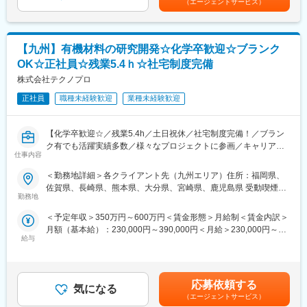
（エージェントサービス）
・有機合成及び分析業務
■研修制度・就業環境
・高分子、無機材料などの複合材料開発
入社後は基本的に常駐先での研修（OJT）を想定しております。
・再生可能エネルギーや次世代電池の研究開発
当社の研究者の約8割は修士以上となっており、常駐先でも高度な
【九州】有機材料の研究開発☆化学卒歓迎☆ブランク
・半導体、電子部品の試作、評価業務
サポートを受けられます。
・マテリアルズ・インフォマティクス（MI）を使った素材・商品
他にも、動画で受けられる機器分析や、IT研修、ビジネス研修と
OK☆正社員☆残業5.4ｈ☆社宅制度完備
開発
多種多様な研修をご用意しております。
株式会社テクノプロ
※プロジェクト先は大手メーカーを含む民間企業を始め、大学、公
求職者様の適性に応じて様々な研修を提案させて頂きますので、
的研究機関等多岐に渡ります。
正社員
職種未経験歓迎
業種未経験歓迎
ご安心ください。
※ご本人の適正・ご希望に合わせてプロジェクト先を提案させて頂
また残業は全社平均5.4ｈ、土日祝休の働き方で仕事・プライベー
きます。
トを両立させやすい環境です。
【化学卒歓迎☆／残業5.4h／土日祝休／社宅制度完備！／ブラン
ク有でも活躍実績多数／様々なプロジェクトに参画／キャリア支
■キャリアパス
変更の範囲：会社の定める業務
仕事内容
援制度充実／国内最大級技術アウトソーシング企業】
研究者の長期的なキャリア形成に特化した体制と、「研究者とし
ての人生」を一緒に考え、一人ひとりの想いに徹底的に寄り添う
＜勤務地詳細＞各クライアント先（九州エリア）住所：福岡県、
■業務概要【変更の範囲：会社の定める業務】
姿勢こそが、テクノプロ・R&D社の強みです。
佐賀県、長崎県、熊本県、大分県、宮崎県、鹿児島県 受動喫煙対
これまでの経験や希望を考慮し研究開発員としてプロジェクト先
入社後は経験と希望に考慮してプロジェクト先の研究開発員とし
勤務地
策：屋内全面禁煙変更の範囲：会社の定める事業所
で就業いただきます。プロジェクト先は多数あり経験を生かして
て就業いただきます。
＜予定年収＞350万円～600万円＜賃金形態＞月給制＜賃金内訳＞
働くことが可能です。
当社独自のキャリアデザインアドバイザーが研究領域の希望や適
月額（基本給）：230,000円～390,000円＜月給＞230,000円～
【プロジェクト実績】
性を丁寧にヒアリングしながらご担当いただくプロジェクトを選
給与
390,000円＜昇給有無＞有＜残業手当＞有＜給与補足＞※給与は、
・有機ELに関する合成および評価業務
定し、配属後も定期的に選任アドバイザーがキャリア面談を実施
能力・実務経験等を考慮の上、当社規程に従って決定します。■給
・有機合成および分析業務
しています。研究開発から品質管理・分析などの別ポジションに
与改定：年1回■賞与：年2回（4.05カ月分／年）※前年度実績賃金
・有機材料の分析・評価業務
チャレンジしたいなど、希望を考慮しながら長期就業のサポート
はあくまでも目安の金額であり、選考を通じて上下する可能性が
・医療用機器の開発業務 等
をしています。
応募依頼する
気になる
あります。月給(月額)は固定手当を含めた表記です。
（エージェントサービス）
※プロジェクト先は大手メーカーを含む民間企業を始め、大学、公