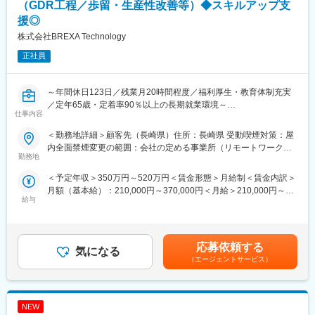
■当社の特徴：
（GDR工程／歩留・生産性改善等）◆スキルアップ支
当社は、米海軍佐世保基地での艦船修繕を主軸に設立され、MIL規
援◎
格に基づく高品質な保全塗装で日米防衛に貢献しています。高い
株式会社BREXA Technology
技術力と品質管理が評価され、塗料販売・技術支援も全国展開し
ています。
正社員
■当社について：
当社は米海軍および海上自衛隊艦艇の修繕工事を行っている会社
～年間休日123日／残業月20時間程度／福利厚生・教育体制充実
です。
／定年65歳・定着率90％以上の長期就業環境～
仕事内容
艦艇全体の塗装工事を中心として、付随する溶接・電気工事・防
熱工事を含む各種改修工事によって、船体の維持・整備に貢献し
■業務概要：
＜勤務地詳細＞顧客先（長崎県）住所：長崎県 受動喫煙対策：屋
ております。また、現場での技術仕事だけでなく、艦艇の飛行甲
GDR工程におけるウェハープロセス技術業務。新規条件確立や歩
内全面禁煙変更の範囲：会社の定める事業所（リモートワーク含
板や屋外歩行エリアに使用される滑り止め塗料の輸入・国内販売
留・コスト改善などを担当いただきます。
勤務地
む）
も行っております。今では米海軍の空母を始め、商船や公共施設
＜予定年収＞350万円～520万円＜賃金形態＞月給制＜賃金内訳＞
にいたるまでその用途に広がりをみせています。これからも暮ら
■業務詳細：
月額（基本給）：210,000円～370,000円＜月給＞210,000円～
しの安全が “当たり前”であり続けるために、私たちは歩んでまい
・新規デバイスに対応したプロセス条件の確立と工程立ち上げ
給与
370,000円＜昇給有無＞有＜残業手当＞有＜給与補足＞※経験、能
ります。
・歩留改善やタイプMIX変動に伴う設備導入・汎用化対応
力、スキル等を考慮し、弊社規定により決定します。■普通残業／
・生産性向上による投資削減・コストダウン施策の企画・実行
深夜残業手当：1分単位で支給■賞与：年2回（7月・12月）■昇
変更の範囲：会社の定める業務
・工程データの分析を通じた品質・技術・コストの最適化支援
給：年1回（4月）賃金はあくまでも目安の金額であり、選考を通
応募依頼する
気になる
じて上下する可能性があります。月給(月額)は固定手当を含めた表
■魅力・やりがい：
（エージェントサービス）
記です。
・世界トップレベルの高効率Fab実現に貢献できる技術職
・製造現場に近い環境で、実践的なプロセス改善に携われる
・多様な設備・工程に関わることで技術スキルを幅広く習得可能
NEW
・自身の改善提案が直接コスト削減や品質向上に繋がるやりがい