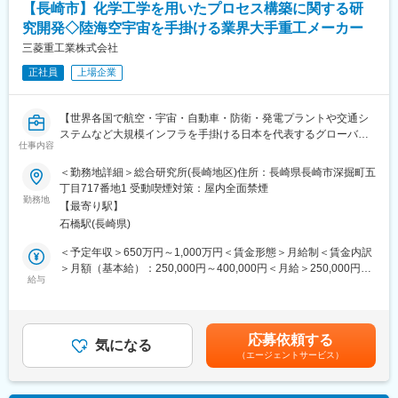
【長崎市】化学工学を用いたプロセス構築に関する研
精度を高めます！
究開発◇陸海空宇宙を手掛ける業界大手重工メーカー
変更の範囲：本文参照
■主な使用ツール：ANSYS、Fluent、Nastran、Abaqus、CFX、
三菱重工業株式会社
LS‐Dyna、ADAMS、HyperWorks
正社員
上場企業
■組織・働き方：
・解析第一グループは構造・燃焼チーム、流動・機械チームで構
【世界各国で航空・宇宙・自動車・防衛・発電プラントや交通シ
成されており、総勢33名が所属
ステムなど大規模インフラを手掛ける日本を代表するグローバル
・残業：月平均20時間程度
仕事内容
企業／海外売上比率54％】
・出張頻度：1回程度／年
＜勤務地詳細＞総合研究所(長崎地区)住所：長崎県長崎市深掘町五
・部署の職場環境：年齢層が幅広く誰もが話しやすい雰囲気であ
◆業務内容：
丁目717番地1 受動喫煙対策：屋内全面禁煙
り、担当業務によって在宅勤務も比較的自由にできます。
・CO2回収プラント、化学プラント、環境プラント向けに触媒
勤務地
【最寄り駅】
（化成品合成触媒、脱硝触媒）、機能材（CO2吸着材、水素生成
■研修：
石橋駅(長崎県)
材料）を用いた新規プロセスを構築の研究開発を企画し、実行す
入社後はソフト基礎的な操作を習得して頂きその後OJT指導で概
る業務
＜予定年収＞650万円～1,000万円＜賃金形態＞月給制＜賃金内訳
ね1年で簡単な案件をお任せしていきます。その他随時ソフトベン
・触媒／機能材の機能を目標値で動作させる反応器設計、分離／
＞月額（基本給）：250,000円～400,000円＜月給＞250,000円～
ダー研修参加も可能◎
精製プロセス構築、投入エネルギ適正化等の企画立案、開発に関
給与
400,000円＜昇給有無＞有＜残業手当＞有＜給与補足＞※経験・能
する業務
力・年齢を考慮の上、当社規定により支給いたします。■昇給：年
■当社について
・目的とする反応の評価方法／評価装置の企画立案、開発の業務
1回■賞与：年2回賃金はあくまでも目安の金額であり、選考を通
当社は三菱重工および三菱重工グループ会社の技術と製品開発を
・上記業務を取りまとめるプロジェクトマネジメント
じて上下する可能性があります。月給(月額)は固定手当を含めた表
支援する、三菱重工業（株）シェアードテクノロジー部門直轄の
応募依頼する
【変更の範囲：当社の定める業務全般。将来的に会社の指示する
気になる
記です。
エンジニアリング会社です。三菱重工の最先端技術分野に携わ
（エージェントサービス）
業務への変更を命ずる可能性あり。】
り、深海から陸上・宇宙まで多岐にわたる開発において、実験・
解析、制御、知財調査、市場調査など幅広い技術で多様なニーズ
◆当社のミッション：