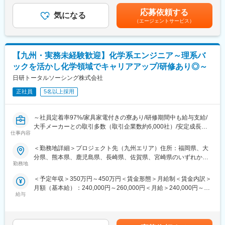
の金額であり、選考を通じて上下する可能性があります。月給(月
★サービス残業無し。残業時間に応じて支給いたします。★業界
応募依頼する
気になる
額)は固定手当を含めた表記です。
成長率NO.1 売上：186％増、従業員数：200％増の成長企業で、
（エージェントサービス）
今一番エンジニアに選ばれている会社です。（2016年～2018年統
計）大手メーカーのプロジェクトに参画するため、環境も良く、
スキルアップに繋がるご経験を積むことが可能です。
【九州・実務未経験歓迎】化学系エンジニア～理系バ
■働く環境/当社の特徴：
ックを活かし化学領域でキャリアアップ/研修あり◎～
・全社月平均残業時間：20時間程度
日研トータルソーシング株式会社
・年休：123日程度
・キャリアサポート制度充実：社内に専属のカウンセラーがお
正社員
5名以上採用
り、プロジェクト、働き方など相談できる環境がございます。
・定年：65歳となっており、その後も１年更新での契約社員とし
～社員定着率97%/家具家電付きの寮あり/研修期間中も給与支給/
てご活躍いただけます。
大手メーカーとの取引多数（取引企業数約6,000社）/安定成長を
・手厚い福利厚生：配属先への勤務に伴う引っ越し費用に関して
仕事内容
続ける技術会社/【リアルなモノづくり】に携わりたい方にはこれ
は、会社が全額負担します。家賃補助の金額に関して、6万円（家
以上ない環境～
賃＋共益費）の物件を上限として半分を支給いたします。他にも
＜勤務地詳細＞プロジェクト先（九州エリア）住所：福岡県、大
家族手当制度等がございます。
分県、熊本県、鹿児島県、長崎県、佐賀県、宮崎県のいずれかを
■研修内容：
勤務地
予定 受動喫煙対策：屋内全面禁煙変更の範囲：会社の定める事業
自社の研修センター(神奈川)にて化学系エンジニアとして必要な基
■福利厚生「SS&CU制度」：
所
＜予定年収＞350万円～450万円＜賃金形態＞月給制＜賃金内訳＞
本を習得いただきます。実務未経験の方も大歓迎です！
エンジニア（技術社員）を対象に、キャリアチェンジを支援する
月額（基本給）：240,000円～260,000円＜月給＞240,000円～
研修期間中も給与が支給されますので、私生活との両立も可能で
制度です。U・Iターンしたい、上流工程へ挑戦したいなど転職に
給与
260,000円＜昇給有無＞有＜残業手当＞有＜給与補足＞経験、能
す。遠方にお住まいの方は寮を利用いただけます。
ともなうリスクを気にすることなく、社内で自分の新しいキャリ
力を考慮の上、規定により決定します。■昇給：年1回（4月）■賞
（1）実験室でのルール、安全教育、試薬計算
アを形成し、可能性を広げることが可能です。シフトしたことに
与：年2回（7月・12月）賃金はあくまでも目安の金額であり、選
（2）HPLC、GCの原理
よって上がった派遣料金が一定基準を超えた場合、給与に還元し
考を通じて上下する可能性があります。月給(月額)は固定手当を含