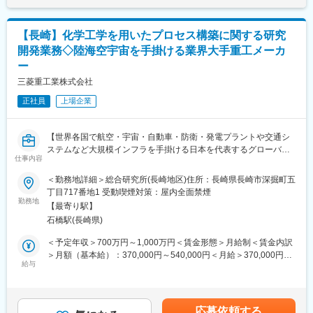
確かなモノづくりに関わっていくことで、総合エンジニア、プロ
ジェクトマネジメントに関してもスペシャリストまで成長できる
◆同社について
機会があります。
・【ワークライフバランス◎】【老舗企業ならでは！未経験から
【長崎】化学工学を用いたプロセス構築に関する研究
育成する準備が整っており、業務に打ち込める環境】
開発業務◇陸海空宇宙を手掛ける業界大手重工メーカ
◆業務の魅力：
・賞与年3回、福利厚生も充実しており長く働ける環境が整ってお
ー
私たちの職場では、世界最高効率の発電システムをはじめとする
ります。残業も6時間程度の月もあり、家庭や趣味の時間も大切に
脱炭素関連製品、原子力、防衛・宇宙製品など、幅広い分野の研
していただけます。
三菱重工業株式会社
究開発に携わることができます。特に、化学分野では新エネルギ
正社員
上場企業
ーやCO2利活用を含む新製品の研究開発にも関与する機会があり
変更の範囲：会社の定める業務
ます。これらのプロジェクトは、エネルギーの安定供給や環境保
護、安全保障といった重要な課題に取り組んでおり、世界規模で
【世界各国で航空・宇宙・自動車・防衛・発電プラントや交通シ
の社会貢献へと直結しています。
ステムなど大規模インフラを手掛ける日本を代表するグローバル
仕事内容
企業／年間休日124日】
◆働き方：
化学第一研究室は、3つのチームからなる研究室です。20～30歳
＜勤務地詳細＞総合研究所(長崎地区)住所：長崎県長崎市深掘町五
◆業務内容：
代が多く、40～50歳代のベテランが技術や経験で支えながら、若
丁目717番地1 受動喫煙対策：屋内全面禁煙
CO2回収プラント・化学プラント・環境プラント向けに触媒(化成
勤務地
手が主体的に研究開発に取り組んでいる活気あふれる職場です。
【最寄り駅】
品合成触媒、脱硝触媒)、機能材(CO2吸着材、水素生成材料)を用
完全フレックス勤務制度を導入しており、在宅勤務も業務状況に
石橋駅(長崎県)
いた新規プロセスを構築の研究開発を企画し、実行する業務を実
応じて柔軟に活用しています。
施頂きます。
また、社内での研究活動に留まらず、国内外の研究機関との共同
＜予定年収＞700万円～1,000万円＜賃金形態＞月給制＜賃金内訳
触媒・機能材の機能を目標値で動作させる反応器設計、分離・精
研究も積極的に行っています。これにより、最先端の知見を取り
＞月額（基本給）：370,000円～540,000円＜月給＞370,000円～
製プロセス構築、投入エネルギ適正化等の企画立案、開発に関す
給与
入れ、研究の質を高めています。
540,000円＜昇給有無＞有＜残業手当＞有＜給与補足＞※経験・能
る業務を実施頂きます。
力・年齢を考慮の上、当社規定により支給いたします。■昇給：年
実証試験に向けた試験方案の作成、試験結果の評価を実施して頂
1回■賞与：年2回賃金はあくまでも目安の金額であり、選考を通
きます。また、支援先の事業部との調整に関わるマネージメント
じて上下する可能性があります。月給(月額)は固定手当を含めた表
応募依頼する