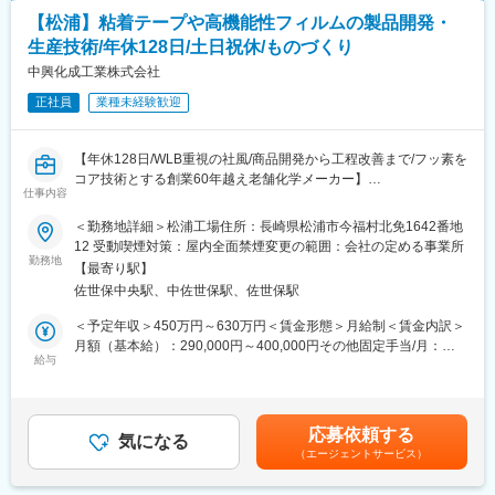
にお応えする技術集団です。これまで、入社3年目には仕事の取り
私たち三菱重工は、次の世代の暮らしと、そこにある幸福を想
まとめ役に抜擢された社員もおり、積極的な技術者は年齢に関係
【松浦】粘着テープや高機能性フィルムの製品開発・
い、人々に感動を与えるような技術と、ものづくりへの情熱によ
なく若手も活躍できる風土があります。
生産技術/年休128日/土日祝休/ものづくり
って、たしかな未来を提供していくことを目指します。そのため
に私たちは、これまで培ってきた技術を磨くとともに、新たな発
中興化成工業株式会社
変更の範囲：会社の定める業務
想で様々な技術を融合させるなど、さらなる価値提供を追求し、
正社員
業種未経験歓迎
地球的な視野で人類の課題の解決と夢の実現に取り組みます。
【年休128日/WLB重視の社風/商品開発から工程改善まで/フッ素を
コア技術とする創業60年越え老舗化学メーカー】
仕事内容
◆業務概要
＜勤務地詳細＞松浦工場住所：長崎県松浦市今福村北免1642番地
機能素材ビジネスユニット技術課にて、半導体業界・食品業界・
12 受動喫煙対策：屋内全面禁煙変更の範囲：会社の定める事業所
自動車業界向け粘着テープ・高機能性フィルムの製品開発と生産
勤務地
【最寄り駅】
技術業務をおまかせします。
佐世保中央駅、中佐世保駅、佐世保駅
◆業務詳細
＜予定年収＞450万円～630万円＜賃金形態＞月給制＜賃金内訳＞
・粘着テープ・高機能性フィルム等製品の開発
月額（基本給）：290,000円～400,000円その他固定手当/月：
・顧客や展示会の声を反映した既存製品の改良
給与
27,000円＜月給＞317,000円～427,000円＜昇給有無＞有＜残業手
・生産工程の見直し・改善
当＞有＜給与補足＞<モデル年収>30歳-510万円42歳課長・840万
・設備の改善
円※扶養家族手当・通勤手当・時間外労働手当含まず※別途入社支
★完全に新しい製品の開発は他部署が担当しています。既存製品
度金を支給いたします。■昇給：年1回（4月）■賞与：年3回（7
応募依頼する
の改良がメインの部署です。
気になる
月・12月・3月）計：3.3ヶ月分（2024年度実績）※当社規程に基
（エージェントサービス）
★別に設備改善の部署もございますが、製品開発に結びついた設
づき決定します。賃金はあくまでも目安の金額であり、選考を通
備の操作確認や改善等はおまかせいたします。
じて上下する可能性があります。月給(月額)は固定手当を含めた表