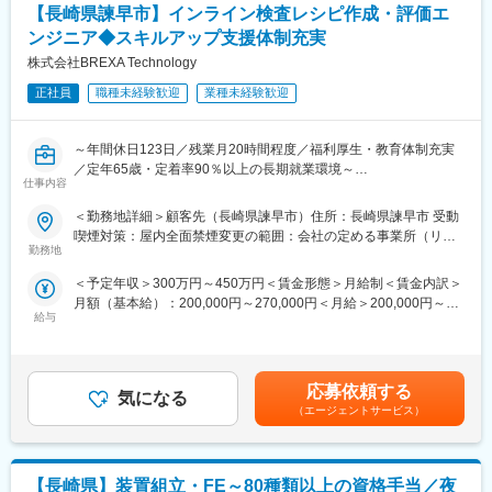
【長崎県諫早市】インライン検査レシピ作成・評価エ
■当社だからこそ実現できるエンジニアとしての未来がある：
ンジニア◆スキルアップ支援体制充実
＜お取引社数3,900社＞
株式会社BREXA Technology
同業他社と比較をしても圧倒的なお取引社数を誇る当社。
当社独占のプロジェクトも多数あり、当社だからこそ挑戦できる
正社員
職種未経験歓迎
業種未経験歓迎
仕事があります。
＜FA制度＞
エンジニアの方を対象に社内でのキャリアチェンジを支援する制
～年間休日123日／残業月20時間程度／福利厚生・教育体制充実
度です。
／定年65歳・定着率90％以上の長期就業環境～
仕事内容
転職をする必要なく、社内での新しいキャリアを形成し、貴方の
エンジニアとしての可能性を広げる事が可能です。
■業務概要：
＜勤務地詳細＞顧客先（長崎県諫早市）住所：長崎県諫早市 受動
半導体製造工程における欠陥検査レシピの作成・検証・評価解析
喫煙対策：屋内全面禁煙変更の範囲：会社の定める事業所（リモ
■働く環境：
を担当頂きます。
勤務地
ートワーク含む）
◎年間休日：123日
PCスキルを活かし、品質向上に貢献いただくことを期待していま
＜予定年収＞300万円～450万円＜賃金形態＞月給制＜賃金内訳＞
◎全社月平均残業時間：約20時間
す。
月額（基本給）：200,000円～270,000円＜月給＞200,000円～
◎定年：65歳（その後も契約社員として継続可能）
給与
270,000円＜昇給有無＞有＜残業手当＞有＜給与補足＞※経験、能
◎福利厚生：家賃補助制度、資格取得支援、家族手当あり
■業務詳細：
力、スキル等を考慮し、弊社規定により決定します。■普通残業／
・インライン欠陥検査レシピの作成・設定・検証業務
深夜残業手当：1分単位で支給■賞与：年2回（7月・12月）■昇
■スキルアップ支援体制：
・検査結果の評価・解析による品質改善支援
給：年1回（4月）賃金はあくまでも目安の金額であり、選考を通
・24時間365日好きな時間に技術系動画や勉強が可能です。
・製造工程における歩留まり向上のためのデータ分析
応募依頼する
気になる
じて上下する可能性があります。月給(月額)は固定手当を含めた表
・Zoomにて技術研修を月数回開催。プログラミングや設計など幅
・社内関係者との連携による改善提案・技術的検討
（エージェントサービス）
記です。
広いトピックスを用意しています。
・スキルUPが給与UPに：アカデミー制度で取得した単位に応じ
■魅力・やりがい：
て給与UPが行われる仕組みです。
・半導体製造の品質向上に直接貢献できるやりがいある業務
・専門教育機関で技術取得が目指せます。
【長崎県】装置組立・FE～80種類以上の資格手当／夜
・基本的なPCスキルがあれば、専門知識は入社後に習得可能