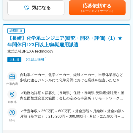
時間労働が当たり前だった社員の労働環境は劇的に改善しまし
て上下する可能性があります。月給(月額)は固定手当を含めた表記
応募依頼する
た。社員が働きやすい職場環境作りや、短縮した労働時間を顧客
気になる
です。
（エージェントサービス）
満足度向上への社員教育などに充てることができ、結果として前
述した認証の取得へのきっかけを作りました。これからも社員の
モチベーションアップにつながる職場環境づくりに全力で取り組
んでいます。
締切間近
【長崎】化学系エンジニア(研究・開発・評価)（1）★
変更の範囲：会社の定める業務
年間休日123日以上/無期雇用派遣
株式会社BREXA Technology
正社員
5名以上採用
自動車メーカー、化学メーカー、繊維メーカー、半導体業界など
多岐に渡るジャンルにて化学分野における業務を担当いただきま
仕事内容
す。
~ご経験を活かすフィールドあり！／年間休日123日・残業時間20
＜勤務地詳細＞顧客先（長崎県）住所：長崎県 受動喫煙対策：屋
時間程度／定年65歳・エンジニア定着率90％以上長期就業環境あ
内全面禁煙変更の範囲：会社の定める事業所（リモートワーク含
り~
勤務地
む）
＜予定年収＞350万円～600万円＜賃金形態＞月給制＜賃金内訳＞
■業務内容
月額（基本給）：215,900円～300,000円＜月給＞215,900円～
当社の取引先プロジェクトにて、化学分野における研究・開発、
給与
300,000円＜昇給有無＞有＜残業手当＞有＜給与補足＞※社会人経
品質管理、品質保証、その他の技術部門の業務をご担当いただき
験、面接結果等を考慮の上決定します。 ■昇給：年1回（4月）■賞
ます。 ※院卒でなくとも、化学系エンジニアを目指せます！
与：年2回（7月、12月）※過去実績2.6ヶ月賃金はあくまでも目安