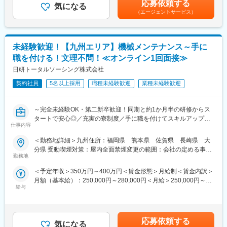
（3）サンプルの準備・前処理、HPLC,GCの装置準備、サンプル
ております。
応募依頼する
気になる
めた表記です。
測定、測定結果・データ解析・評価 など
（エージェントサービス）
■研修後の配属に関して：
変更の範囲：会社の定める業務
大手メーカーを中心に、医薬品・食品・環境物質等のHPLC, GC
未経験歓迎！【九州エリア】機械メンテナンス～手に
を用いた分析業務。製薬系・食品系・分析系の企業・公的研究機
関などでの就業を想定しております。
職を付ける！文理不問！≪オンライン1回面接≫
日研トータルソーシング株式会社
■将来の年収例：
年収360万円（26才／業界経験1年）
契約社員
5名以上採用
職種未経験歓迎
業種未経験歓迎
年収448万円（28才／業界経験6年）
年収576万円（33才／業界経験11年）
～完全未経験OK・第二新卒歓迎！同期と約1か月半の研修からス
タートで安心◎／充実の寮制度／手に職を付けてスキルアップ！
■魅力【定着率97%/生涯エンジニアとして活躍できる環境】
仕事内容
平均残業14.4h～
面接の段階から元エンジニアの採用担当が一人ひとりの希望を考
慮し、一緒に中長期的なキャリアプランを構築します。また、入
＜勤務地詳細＞九州住所：福岡県 熊本県 佐賀県 長崎県 大
■仕事内容
社後もキャリアアドバイザーとともに将来ビジョンを考える「キ
分県 受動喫煙対策：屋内全面禁煙変更の範囲：会社の定める事業
常駐先の製造現場にて、機械やロボット設備のメンテナンスをお
ャリア面談」、エンジニア同士のつながりを深める「技術部
勤務地
所
任せします。
会」、最先端技術が学べる「自社研修センター」等、エンジニア
＜予定年収＞350万円～400万円＜賃金形態＞月給制＜賃金内訳＞
＜具体的には＞
が長期で働くことの出来る環境が整っております。
月額（基本給）：250,000円～280,000円＜月給＞250,000円～
・故障の原因を特定し修理する「事後保全」
給与
280,000円＜昇給有無＞有＜残業手当＞有＜給与補足＞経験、能
・定期点検・部品交換を行う「予防保全」
力を考慮の上、規定により決定します。■昇給：年1回（4月）■賞
⇒ロボットや自動化設備が増える今、
変更の範囲：会社の定める業務
与：年2回（7月・12月）■モデル年収：入社3年：年収400万円：
「止まった機械を直せる人材」＝AI化が進む将来もなくならない
月給27万円＋賞与＋各種手当入社5年：年収500万円：月給30万円
仕事です。
応募依頼する
気になる
＋賞与＋各種手当賃金はあくまでも目安の金額であり、選考を通