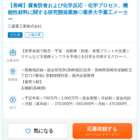
◆同ポジション発足のきっかけ
【長崎】腐食防食および化学反応・化学プロセス、機
いままでに当社で製品化していないものを新たに展開することを
能性材料に関する研究開発業務◇業界大手重工メーカ
目的としています。ふっ素樹脂を用いた素材製品に9割方依存して
ー
いる中、ふっ素樹脂以外の製品群やモジュールまで領域を広げ、
さらなる高付加価値製品を展開したいと考え、2025年に発足いた
三菱重工業株式会社
しました。
正社員
上場企業
◆組織構成
松浦工場：250名
【世界各国で航空・宇宙・自動車・防衛・発電プラントや交通シ
うち機能素材グループ10名
ステムなど大規模インフラを手掛ける日本を代表するグローバル
うちSPIN事業部3名＋管理職1名(機能素材グループから派生)
仕事内容
企業／年間休日124日／フレックスタイム制（コアタイム無
★管理職は東京勤務で、定期的に松浦工場へ出張しております。
し）】
＜勤務地詳細＞総合研究所(長崎地区)住所：長崎県長崎市深掘町五
◆取扱製品
丁目717番地1 受動喫煙対策：屋内全面禁煙
◆業務内容：
勤務地
https://www.chukoh.co.jp/
【最寄り駅】
・脱炭素に貢献する火力・原子力プラント（新型炉含む）、化学
・60年にわたるフッ素樹脂製品の加工で培われた技術力により、
石橋駅(長崎県)
プラントに加え、防衛/宇宙製品に関連する各種プロセス開発、材
機能性・耐薬品性・耐熱性・製品寿命が優れています。お客様の
料開発および評価・腐食防食評価に関する研究を企画し、実行す
声に合わせて日々改良を進めており、今期の売上計画は22億円で
＜予定年収＞700万円～1,000万円＜賃金形態＞月給制＜賃金内訳
る業務をご担当頂きます。
す。
＞月額（基本給）：370,000円～540,000円＜月給＞370,000円～
・技術領域は、腐食防食（高温腐食（酸化、塩化・硫化、窒化、
給与
540,000円＜昇給有無＞有＜残業手当＞有＜給与補足＞※経験・能
等）応力腐食割れ、湿食全般の試験計画、実験装置および試験方
◆魅力点
力・年齢を考慮の上、当社規定により支給いたします。■昇給：年
法の計画、試験結果の評価、また、化学反応や材料開発に関する
・年休128日、7.5H勤務、残業10H程度です。
1回■賞与：年2回賃金はあくまでも目安の金額であり、選考を通
解析・マルチフィジックスシミュレーションです。さらにこれら
・製造・販売一体の事業部単位で透明性・納得感のある評価制度
じて上下する可能性があります。月給(月額)は固定手当を含めた表
応募依頼する
に関わるAI・機械学習を活用した技術の高度化も含みます。
気になる
です。営業と開発や技術部門との連携が密であり、一体感があり
記です。
（エージェントサービス）
・化学研究部のほか強度・熱・流体など複数の研究部と連携して
ます。