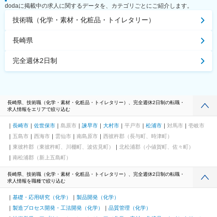
dodaに掲載中の求人に関するデータを、カテゴリごとにご紹介します。
技術職（化学・素材・化粧品・トイレタリー）
長崎県
完全週休2日制
長崎県、技術職（化学・素材・化粧品・トイレタリー）、完全週休2日制の転職・
求人情報をエリアで絞り込む
長崎市
佐世保市
島原市
諫早市
大村市
平戸市
松浦市
対馬市
壱岐市
五島市
西海市
雲仙市
南島原市
西彼杵郡（長与町、時津町）
東彼杵郡（東彼杵町、川棚町、波佐見町）
北松浦郡（小値賀町、佐々町）
南松浦郡（新上五島町）
長崎県、技術職（化学・素材・化粧品・トイレタリー）、完全週休2日制の転職・
求人情報を職種で絞り込む
基礎・応用研究（化学）
製品開発（化学）
製造プロセス開発・工法開発（化学）
品質管理（化学）