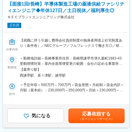
す。
【面接1回/長崎】半導体製造工場の薬液供給ファシリテ
・ゴムメーカーにて ベルトコンベアに使用されるゴムの不具合
解析
ィエンジニア◆年休127日／土日祝休／福利厚生◎
◆魅力点
ＮＥＣプラントエンジニアリング株式会社
・年休128日、7.5H勤務、残業6H程度です。
【やりがい】
・リモートワークの相談も可能です。
〇最初は未経験でもスタートしやすい補助業務から初めて少しず
正社員
・製造・販売一体の事業部単位で透明性・納得感のある評価制度
つ
です。営業と開発や技術部門との連携が密であり、一体感があり
お仕事の幅を広げることができるため、自分の成長を実感しや
ます。
【就職に伴う引越し費用会社負担制度や独身者用借上社宅制度あ
すいです。
り（条件有）／NECグループ／フルフレックスで働き方◎／研修
○キャリアカウンセラーが担当につくため、自分にあった学習方法
変更の範囲：会社の定める業務
仕事内容
制度も充実し資格獲得支援制度や奨励金制度も有】
についての相談が可能です。先輩社員の実際のキャリア事例を見
ることができるため、今の経験を伸ばす・違う分野にチャレンジ
＜勤務地詳細＞長崎事業所住所：長崎県諫早市津久葉町1883-43
■案件の魅力：
する・就業先のメーカーへ転籍など自分の将来の選択肢を増やす
受動喫煙対策：屋内全面禁煙変更の範囲：会社の定める事業所
大きな会社だと業務が分業制になり、【全体の流れが掴めない】
ことができます。
勤務地
（リモートワーク含む）
【最寄り駅】
【部分的な仕事しかできない】ということが往々にしてありま
西諫早駅、喜々津駅、諫早駅
す。しかし当社は従業員410名ほどの規模の為、全体の流れを理
【未経験でも安心な理由】
解した上で、専門的な業務に取り組むことができます。
〇未経験からでも豊富な案件に携わることができるのは、当社の
＜予定年収＞500万円～700万円＜賃金形態＞月給制＜賃金内訳＞
充実した教育制度があるからです。経験豊富な担当カウンセラー
月額（基本給）：230,000円～350,000円＜月給＞230,000円～
■業務概要：
によるフォロー、『700種類以上の講座』・スクール、受講料補
給与
350,000円＜昇給有無＞有＜残業手当＞有＜給与補足＞■前職のご
本募集では、半導体製造工場のファシリティエンジニア（薬液供
助（年間2万円まで）や資格取得奨励金制度など、強力なバックア
年収・ご経験・能力に応じて決定します■昇給／年1回、賞与／年
給）業務をご担当していただきます。設備の安定稼働・経費削減
ップ体制で経験ゼロからでもエンジニアとしてのキャリアをスタ
2回賃金はあくまでも目安の金額であり、選考を通じて上下する可
への貢献をミッションとし、技術的なコンサルティングを行いま
ートすることができます。
能性があります。月給(月額)は固定手当を含めた表記です。
応募依頼する
す。
完全週休2日制をはじめ、年間休日125日、残業は月9時間程度な
気になる
（エージェントサービス）
ど「エンジニアは激務」といった印象を覆し、ゆとりを持って長
■業務詳細：
く働くことができます。またスキルを磨いていき、将来希望のメ
・薬液供給設備システムのキャパ検証、導入、運用、トラブルシ
ーカーへ転職するといったキャリアアップも可能です。