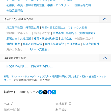
公務員・教員・農林水産関連職
事務・アシスタント
医療系専門職
金融系専門職
ほかのこだわり条件で探す
第二新卒歓迎
外資系企業
年間休日120日以上
フレックス勤務
管理職・マネジャー
英語を活かす
学歴不問
転勤なし（勤務地限定）
服装自由
女性活躍
社宅・家賃補助制度
上場企業
中国語を活かす
退職金制度
残業20時間未満
職種未経験歓迎
土日祝休み
原則定時退社
海外出張あり
U・Iターン支援あり
ほかの固定給で探す
固定給25万円以上
固定給35万円以上
転職・求人doda（デューダ）トップ
九州・沖縄
長崎県
技術職（化学・素材・化粧品・トイレ
タリー）
完全週休2日制の転職・求人情報
転職サイト dodaをシェア
ヘルプ
会社概要
拠点一覧
利用規約