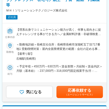
・半導体/自動車/医療/工作機械などの製造現場での、フィールド
て給与UPが行われる仕組みです。
等
エンジニア業務
・専門教育機関で技術取得が目指せます。
ＭＨＩソリューションテクノロジーズ株式会社
【モデル年収】
変更の範囲：会社の定める業務
正社員
570万円／29歳・入社3年目・男性（月給38万円＋各種手当）
680万円／32歳・入社5年目・男性（月給45万円＋各種手当）
【理系出身でコミュニケーション能力が高く、何事も前向きに捉
【豊富な手当】
えチャレンジする事ができる方へ／金属材料評価・非破壊検査／
仕事内容
技術・語学系全138種の資格手当を用意しており、自身の頑張り
三菱重工グループの安定基盤／福利厚生充実／年休127日】
が給与に変換される仕組みとなっています。また、社宅完備(赴任
＜勤務地詳細＞長崎支社住所：長崎県長崎市深堀町五丁目717番
地による) しているため、U・Iターン希望の方でも安心です。
■おすすめPOINT ＼大型機械から宇宙分野まで幅広い解析に携わ
地1 受動喫煙対策：屋内全面禁煙変更の範囲：会社の定める事業
れる環境！／
勤務地
所（リモートワーク含む）
【最寄り駅】
【万全のフォロー体制】
・三菱重工製品のあらゆる部分に関わる解析研究に携わる事がで
石橋駅(長崎県)
・フォロー体制が非常に手厚くなっています。同社には受入教育
き、複数のソフトを駆使して最新技術に携わる事が出来ます◎ま
や定期面談を行う「クライアントリーダー」、経験20年以上の技
た、これらを通じて社会に貢献することができます。
＜予定年収＞450万円～630万円＜賃金形態＞月給制＜賃金内訳＞
術スペシャリスト「シニアエキスパート」、クライアントとやり
・年間休日127日、賞与6.7ヵ月（2026年度）など福利厚生が充
月額（基本給）：237,000円～318,000円固定残業手当/月：
取りをしている「営業担当」が社員に対して月1回の面談を行う体
実！フレックス・在宅制度ありで働き方の柔軟性も高めです！
給与
37,000円～50,000円（固定残業時間20時間0分/月）超過した時間
制を取っております。配属された後、不安ごとや今後のキャリア
外労働の残業手当は追加支給＜月給＞274,000円～368,000円（一
に関して相談できる環境を整えています。
■職務内容：
律手当を含む）＜昇給有無＞有＜残業手当＞有＜給与補足＞※上記
・社員対しキャリアUP、スキルUP を目的とした技術研修カリキ
当社は三菱重工業株式会社及び三菱重工グループ会社の技術と製
想定年収には賞与6.7か月分を含みます。賃金はあくまでも目安の
応募依頼する
ュラムを実施しております。興味のある項目や業務、関係してい
品開発を支援しており、主に以下の業務を担当しています。 航
気になる
金額であり、選考を通じて上下する可能性があります。月給(月額)
（エージェントサービス）
る項目、スキルチェンジに繋がる項目などを自由に受講して頂く
空・宇宙・船舶・内燃機・プラントなど幅広い機械製品の強度・
は固定手当を含めた表記です。
いただく事が可能です。
構造・振動・燃焼・伝熱・流動解析業務をお任せいたします。案
・これらの充実した研修制度とフォロー制度により入社後定着率
件は船舶、発電プラント、ターボ機器、内燃機、クリーンエネル
は95%以上と非常に高い数値をマークしております。
ギー等、大小様々でプロジェクト毎に複数ソフトを併用して解析