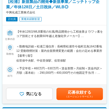
【松浦】新規製品の開発◆新規事業／ニッチトップ企
・スケールアップ、プロセス設計
す。
※プロジェクト例※
業／年休128日／土日祝休／WLB◎
◇社員のスキルアップ支援が手厚いことも魅力。会社が業務上必
・新エネルギーの開発/・機能性フィルムの開発/・リチウムイオン
中興化成工業株式会社
要と認める資格については、対象となる資格の取得のために必要
二次電池の開発/・有機EL、LED材料の開発/・樹脂、塗装材料の
な費用（受験料、受験または更新のための講習会費用、資格（免
開発/・遺伝子の抽出、増幅、シークエンス
正社員
業種未経験歓迎
許）の登録手続料および更新料）を会社が負担いたします。
その他、これらの材料の試作、評価
■当社の魅力：
変更の範囲：会社の定める業務
【年休128日/WLB重視の社風/商品開発から工程改善まで/フッ素を
・リクルートグループのノウハウを活かしたキャリアアップ：生
コア技術とする創業60年越え老舗化学メーカー】
涯フロント、リーダー、大手メーカーへ進む道の3つの道がござい
仕事内容
ます。
◆業務概要
ご希望に沿いながら就業先の選定、キャリアを選択できます。
＜勤務地詳細＞松浦工場住所：長崎県松浦市今福村北免1642番地
新規事業開発センター／技術開発課にて新規製品開発業務をおま
・長期キャリア形成/大手優良企業が主要顧客。社員の成長を第一
12 受動喫煙対策：屋内全面禁煙変更の範囲：会社の定める事業所
かせいたします。
に考え、一定規模以上の案件に「長期的」に携わっています。
勤務地
【最寄り駅】
プロジェクトの平均的な期間は2～3年、長い方で5～6年の場合も
佐世保中央駅、中佐世保駅、佐世保駅
◆業務詳細
あり、長期案件に携わる中で着実なスキルアップが叶います。ま
・新事業開発に対する市場調査、分析
た上流工程が多数です。
＜予定年収＞460万円～630万円＜賃金形態＞月給制＜賃金内訳＞
・新規製品・商品の開発
月額（基本給）：290,000円～400,000円その他固定手当/月：
・新素材・新規加工技術の開発
変更の範囲：会社の定める業務
給与
27,000円～31,998円＜月給＞317,000円～431,998円＜昇給有無
・試作検討の実施
＞有＜残業手当＞有＜給与補足＞<モデル年収>30歳-510万円42歳
・技術標準の作成、及び改定業務
課長・840万円※扶養家族手当・通勤手当・時間外労働手当含まず
＜入社後まずはお任せしたい業務＞
※別途入社支度金を支給いたします。■昇給：年1回（4月）■賞
応募依頼する
入社後は、いくらか当社製品群の製造に関しても造詣を深めても
気になる
与：年3回（7月・12月・3月）計：4ヶ月分（2025年度実績）※当
（エージェントサービス）
らうため、松浦・宇都宮両工場への見学や研修を行います。配属
社規程に基づき決定します。賃金はあくまでも目安の金額であ
後は自らのテーマを持ち開発を進めていただきます。
り、選考を通じて上下する可能性があります。月給(月額)は固定手
当を含めた表記です。