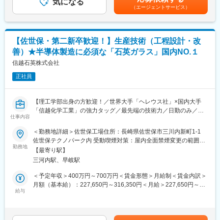
も実施して頂く必要があり、マネージメントもご担当頂きたいと
気になる
記です。
（エージェントサービス）
考えています。
◆業務の魅力：
私たちの職場では、CO2回収プラントをはじめとするカーボンニ
【佐世保・第二新卒歓迎！】生産技術（工程設計・改
ュートラル関連製品、原子力、H2製造技術など、幅広い分野の研
善）★半導体製造に必須な「石英ガラス」国内NO.１
究開発に携わることができます。特に、化学分野では新エネルギ
ーやCO2利活用を含む新製品の研究開発にも関与する機会があり
信越石英株式会社
ます。これらのプロジェクトは、エネルギーの安定供給や環境保
正社員
護、安全保障といった重要な課題に取り組んでおり、世界規模で
の社会貢献へと直結しています。
【理工学部出身の方歓迎！／世界大手「ヘレウス社」×国内大手
◆働き方：
「信越化学工業」の強力タッグ／最先端の技術力／日勤のみ／年
化学第二研究室は、3つのチームからなる研究室です。20～30歳
仕事内容
休122日（土日祝）×残業20h程度／平均勤続年数21.7年／毎年増
代が多く、40～50歳代のベテランが技術や経験で支えながら、若
収増益】
＜勤務地詳細＞佐世保工場住所：長崎県佐世保市三川内新町1-1
手が主体的に研究開発に取り組んでいる活気あふれる職場です。
佐世保テクノパーク内 受動喫煙対策：屋内全面禁煙変更の範囲：
完全フレックス勤務制度を導入しており、在宅勤務も業務状況に
■業務概要
勤務地
会社の定める事業所
応じて柔軟に活用しています。海外を主戦場とする事業部との連
【最寄り駅】
半導体製造に必須な「石英ガラス」の国内No.1メーカーにして、
携も強く、海外経験も積むことが可能です。
三河内駅、早岐駅
独大手グローバル企業「ヘレウス社」と、国内NO.1化学メーカー
また、社内での研究活動に留まらず、国内外の研究機関との共同
「信越化学工業」の合弁会社である当社。此度は、当社の佐世保
＜予定年収＞400万円～700万円＜賃金形態＞月給制＜賃金内訳＞
研究も積極的に行っています。これにより、最先端の知見を取り
工場にて既存合成石英ガラス製品の品質/生産性の向上に向けて、
月額（基本給）：227,650円～316,350円＜月給＞227,650円～
入れ、研究の質を高めています。
生産技術職を担っていただきます。
給与
316,350円＜昇給有無＞有＜残業手当＞有＜給与補足＞■上記年収
はあくまで想定です。スキル・年齢等により前後する可能性があ
◆当社のミッション：
■業務詳細
ります。■賞与：年2回（前年実績：4カ月分）■昇給：年1回賃金
私たち三菱重工は、次の世代の暮らしと、そこにある幸福を想
・石英ガラスの製造にかかわる工程プロセス改善・品質改善活動