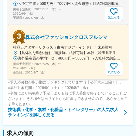
＜予定年収＞500万円～700万円＜賃金形態＞月給制特記事項なし＜賃金内訳＞月額（基本給）：320,000円～380,000円＜月給＞320,000円～380,000円＜昇給有無＞有＜残業手当＞有＜給与補足＞・昇給年1回（4月）・賞与年2回（6月・12月、2024年度実績：年8.28ヶ月）※あくまでも年収例となります。実際の給与は経験・スキルを考慮し、決定します。賃金はあくまでも目安の金額であり、選考を通じて上下する可能性があります。月給(月額)は固定手当を含めた表記です。
掲載予定期間：
2026/6/11（木）
〜
2026/9/9（水）
気になる
更新日：
2026/7/8（水）
株式会社ファッションクロスフルシマ
検品カスタマーサクセス（東南アジア・インド）／ 未経験可
【具体的な勤務地は、面接時に相談可能】本社（埼玉県羽生市）での研修後、東南アジア・インドの各拠点へ配属となります。▼本社埼玉県羽生市大字下羽生1073-1※屋内全面禁煙※変更の範囲：会社の定める事業所▼海外拠点中国・インド・ベトナム・バングラデシュ・インドネシアなど、当社の検品・生産拠点いずれかに配属。海外拠点は中国・ASEANを中心に複数展開しており、アパレル生産の最前線で品質管理に携われます。現地には日本人駐在員や経験豊富なスタッフが在籍しており、充実したサポート体制が整っています。さらに、「いきなり海外」ではなく、国内研修を経て段階的に業務を開始できる点も安心です。海外滞在期間も年間合計で半年程度の想定です。※海外拠点一覧※■中国…上海／南通／青島／大連／珠海／東莞／常州■ベトナム…ハノイ／ホーチミン ■インドネシア…ジャカルタ■バングラデシュ…ダッカ ■カンボジア…プノンペン■ミャンマー…ヤンゴン■フィリピン…マニラ■インド…グルガオン／ジャイプール／パニパット
海外駐在員の平均年収：480万円～580万円 ※入社時の想定年収は350万円～420万円となりますが、
掲載予定期間：
2026/6/25（木）
〜
2026/8/26（水）
気になる
更新日：
2026/8/7（金）
※求人応募数の多い順にランキングしています（非公開求人は除く）。
※集計対象期間：2026/8/1（土）～2026/8/7（金）
※事情により掲載終了予定日よりも前に求人募集が終了していることもご
ざいます。その場合は当サイトから応募はできませんので、あらかじめご
了承ください。
技術職（化学・素材・化粧品・トイレタリー）
の人気求人
ランキングを詳しく見る
求人の傾向