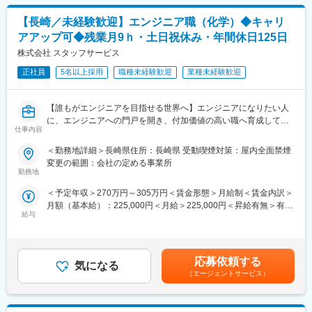
＜入社後まずはお任せしたい業務＞
記です。
まずは半年ほど製造業務を行い、機械や製品についての知識を身
【長崎／未経験歓迎】エンジニア職（化学）◆キャリ
につけます。その後はOJTを通じて製品開発・生産技術業務を行
アアップ可◆残業月9ｈ・土日祝休み・年間休日125日
います。
<ゆくゆくお任せする業務>
株式会社 スタッフサービス
入社後3年目を目安に担当の製品が振り分けられます。その後は育
正社員
5名以上採用
職種未経験歓迎
業種未経験歓迎
成担当等をおまかせする可能性がございます。
◆採用背景
【誰もがエンジニアを目指せる世界へ】エンジニアになりたい人
粘着テープの売れ行き好調のため、安定供給とさらなる品質向上
に、エンジニアへの門戸を開き、付加価値の高い職へ育成してい
に向けて人員強化を行うべく中途採用を開始いたしました。
仕事内容
く環境が整っています！
＜勤務地詳細＞長崎県住所：長崎県 受動喫煙対策：屋内全面禁煙
◆組織構成
【職務内容】
変更の範囲：会社の定める事業所
松浦工場：250名(製造・開発・品質保証等)
〇スタッフサービスの社員として、大手一流メーカー（同社取引
勤務地
技術課1課(高機能性フィルム他)：10名
先企業）の
技術課2課(粘着テープ他)：8名
＜予定年収＞270万円～305万円＜賃金形態＞月給制＜賃金内訳＞
新製品開発、設計などのプロジェクトメンバーとして業務を行
20代～50代まで幅広く活躍しています。
月額（基本給）：225,000円＜月給＞225,000円＜昇給有無＞有＜
います。
★1課と2課どちらの配属になるかは適性を見て決定いたします。
給与
残業手当＞有＜給与補足＞※経験や能力を考慮し、当社規定により
主な業界は、自動車・半導体・航空・宇宙・デジタル家電・情
優遇■給与改定年1回（6月）／定期昇給および継続手当の支給
報通信機器・
◆取扱製品
【年収モデル】・年収360万円／25歳（入社１年目）／月給30万
IT・プラント・化学・バイオ・医薬・ロボット・医療機器・環
・主に粘着テープと高機能フィルムを取り扱います。
円・年収603万円／35歳（リーダー）／月給50.3万円※上記年収例
境・エネルギー などです。
応募依頼する
https://www.chukoh.co.jp/
気になる
には平均残業時間分の残業代が含まれます。賃金はあくまでも目
（エージェントサービス）
・60年にわたるフッ素樹脂製品の加工で培われた技術力により、
安の金額であり、選考を通じて上下する可能性があります。月給
【業務例】
機能性・耐薬品性・耐熱性・製品寿命が優れています。お客様の
(月額)は固定手当を含めた表記です。
・医薬品メーカーにて 医薬品の品質保証業務
声に合わせて日々改良を進めており、今期の売上計画は22億円で
・写真機メーカーにて 医療用カメラに使用されるポリマー開発