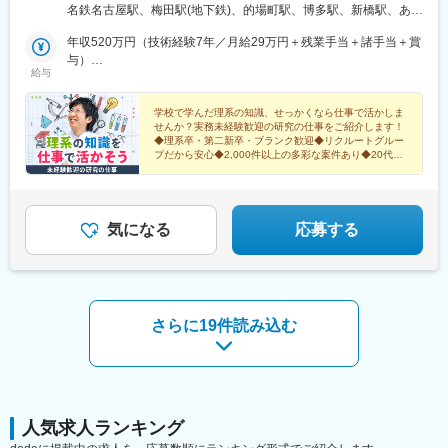
野・山梨・福井 ■東海エリア／静岡・愛知・三重・岐阜 ■関西エリ
名鉄名古屋駅、梅田駅(地下鉄)、的場町駅、博多駅、新橋駅、あお
ア／大阪・京都・奈良・兵庫・滋賀 ■中国・四国エリア／広島・
ば通駅、神奈川駅、新静岡駅、近鉄名古屋駅、大阪梅田駅(阪神
岡山・山口・香川 ■九州エリア／福岡・長崎・熊本・佐賀・大
年収520万円（技術経験7年／月給29万円＋残業手当＋諸手当＋賞
線)、稲荷町駅(広島県)、虎ノ門駅、仙台駅(地下鉄)、反町駅、日吉
分・宮崎・鹿児島 ※転勤の可能性あり※受動喫煙対策：原則あり
与）
町駅、名古屋駅、大阪梅田駅(阪急線)、猿猴橋町駅
給与
（勤務先に従う）
年収420万円（技術経験3年／月給24万円＋残業手当＋諸手当＋賞
与）
学校で学んだ理系の知識、せっかくなら仕事で活かしま
せんか？実務未経験歓迎の研究の仕事をご紹介します！
◆理系卒・第二新卒・ブランク歓迎◆リクルートグルー
プだから安心◆2,000件以上の多彩な案件あり◆20代を
中心とする若手スタッフが多数活躍中
気になる
応募する
さらに19件読み込む
人気求人ランキング