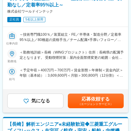
・チームでの協働により、技術的な成長と支援体制が充実
勤なし／定着率95%以上～
変更の範囲：会社の定める業務
・安定した企業基盤で長期的なキャリア形成が可能
株式会社ワールドインテック
■当社だからこそ実現できるエンジニアとしての未来がある：
正社員
5名以上採用
＜お取引社数3,900社＞
同業他社と比較をしても圧倒的なお取引社数を誇る当社。
～技術専門職100％／装置組立・FE／半導体・製造分野／定着率
当社独占のプロジェクトも多数あり、当社だからこそ挑戦できる
95％以上／80種超の資格手当／チーム配属×手厚いフォロー／夜
仕事があります。
仕事内容
勤なし／キャリアアップ支援充実～
＜FA制度＞
エンジニアの方を対象に社内でのキャリアチェンジを支援する制
＜勤務地詳細＞長崎（WINGプロジェクト）住所：長崎県の配属予
将来的には年収800万円以上を目指せるエンジニアへ！同社の最
度です。
定となります。 受動喫煙対策：屋内全面禁煙変更の範囲：会社の
大の強みは確実に技術職としてキャリアアップ出来る事です！い
転職をする必要なく、社内での新しいキャリアを形成し、貴方の
勤務地
定める事業所（リモートワーク含む）
わゆる事務系やサポート系の案件アサインは行っておらず、
エンジニアとしての可能性を広げる事が可能です。
＜予定年収＞400万円～700万円＜賃金形態＞年俸制＜賃金内訳＞
100％技術専門職のご案内が可能であり、自身が持つキャリア像
年額（基本給）：3,609,600円＜月額＞300,800円（12分割）＜昇
に沿って市場価値向上をサポートします。
■働く環境：
給与
給有無＞有＜残業手当＞有＜給与補足＞・昇給年1回・寮費半額補
【変更の範囲：会社の定める業務】
◎年間休日：123日
助/約3～4万円相当・残業、休日出勤、深夜手当/全額支給・国内・
◎全社月平均残業時間：約20時間
海外出張手当/日当3000～1万5000円・資格活用手当/月2000円～3
【職務内容】
◎定年：65歳（その後も契約社員として継続可能）
万円賃金はあくまでも目安の金額であり、選考を通じて上下する
前職の経験を活かして、新たなスキル・知識を身に着けてスペシ
◎福利厚生：家賃補助制度、資格取得支援、家族手当あり
応募依頼する
気になる
可能性があります。月給(月額)は固定手当を含めた表記です。
ャリストを目指していただきます。
（エージェントサービス）
■スキルアップ支援体制：
・半導体/自動車/医療/工作機械などの製造現場での品質管理業務
・24時間365日好きな時間に技術系動画や勉強が可能です。
（製品の評価・解析・実験・歩留まり向上・品質改善）
・Zoomにて技術研修を月数回開催。プログラミングや設計など幅
【長崎】解析エンジニア※未経験歓迎◆三菱重工グルー
・半導体/自動車/医療/工作機械などの製造現場での、保守保全、
広いトピックスを用意しています。
装置組立、据付・調整、トラブル対応業務
・スキルUPが給与UPに：アカデミー制度で取得した単位に応じ
プ／フレックス・在宅可／航空・宇宙・船舶・内燃機