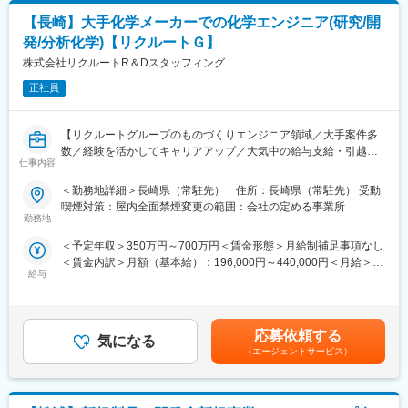
ューティング
【長崎】大手化学メーカーでの化学エンジニア(研究/開
尚オペレーションは外部へ委託
変更の範囲：会社の定める業務
発/分析化学)【リクルートＧ】
・薬液供給委託先の管理業務
・設備メンテナンスの実行予算管理
株式会社リクルートR＆Dスタッフィング
・設備、プロセス、その他関連部門と協力し、薬液供給設備シス
正社員
テム運用における品質及び安定性の維持、FMEAによるリスク分
析業務
・構内薬液管理業務に付随する品質ISO、安全衛生管理、環境管理
【リクルートグループのものづくりエンジニア領域／大手案件多
業務
数／経験を活かしてキャリアアップ／大気中の給与支給・引越費
・構内薬液工事に於ける監理業務一式
仕事内容
用負担・借上げ社宅有／エンジニアが働きやすい環境やスキルア
ップが出来る環境をご用意しております】
＜勤務地詳細＞長崎県（常駐先） 住所：長崎県（常駐先） 受動
■ＮＥＣプラントエンジニアリング株式会社について：
喫煙対策：屋内全面禁煙変更の範囲：会社の定める事業所
半導体製造工場の施設管理において国内トップクラスの技術を集
■リクルートグループの特定技術者派遣領域を担う当社にて、
勤務地
結し、今までにないソリューションを提供する当社は、未来のフ
<化学系エンジニア>として、研究開発、工程設計などの業務を担
ァシリティマネジメントを目指しAI/ICTによる自動化/効率化され
＜予定年収＞350万円～700万円＜賃金形態＞月給制補足事項なし
当いただきます。
た領域と、AIの育成とそのAIの判断を活用する人の領域の両輪
＜賃金内訳＞月額（基本給）：196,000円～440,000円＜月給＞
九州は数多くのメーカーが研究施設や工場を構える、モノづくり
で、お客様に新しいソリューションやサービスを提案することへ
給与
196,000円～440,000円＜昇給有無＞有＜残業手当＞有＜給与補足
の地域としても栄えており、当社には九州に拠点を構える大手医
と進化しようとしています。また、気高い理念と技術を礎に、こ
＞※年収はこれまでの経験を考慮し決定します。■昇給：年1回
薬品メーカーをはじめ、大手上場・優良企業を中心とした多数の
こで働く人たちの遣り甲斐や誇りだけではなく、すべてのステー
勤務評価を実施■賞与：年2回■モデル年収30歳 570万円、40
プロジェクトをご用意しております。
クホルダーや次の世代を担う人たちの幸せに繋がる、そんな社会
歳 720万円賃金はあくまでも目安の金額であり、選考を通じて
■業務詳細：
応募依頼する
の実現を目指します。
気になる
上下する可能性があります。月給(月額)は固定手当を含めた表記で
・有機化合物の合成、構造解析／NMR、IRなど
（エージェントサービス）
す。
・無機材料の表面解析、組成解析／SEM、TEM、XRDなど
■企業の魅力
・各種の理化学試験／HPLC、GCなど
◇プロジェクトの進捗具合により止む無く休日出勤をした場合に
・試作品の配合、塗布、調製、粘度、酸価の評価
は代休を取得頂いています。腰を据えて働ける環境が整っていま