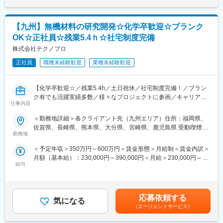
■研修制度・就業環境
的研究機関等多岐に渡ります。
入社後は基本的に常駐先での研修（OJT）を想定しております。
※状況によって上記プロジェクト以外にアサインとなることがござ
当社の研究者の約8割は修士以上となっており、常駐先でも高度な
【九州】無機材料の研究開発☆化学卒歓迎☆ブランク
います。
サポートを受けられます。
他にも、動画で受けられる機器分析や、IT研修、ビジネス研修と
OK☆正社員☆残業5.4ｈ☆社宅制度完備
■株式会社テクノプロの魅力：
多種多様な研修をご用意しております。
株式会社テクノプロ
当社は業界大手テクノプロの化学・バイオ分野に特化した社内カ
求職者様の適性に応じて様々な研修を提案させて頂きますので、
ンパニーです。民間企業、大学、公的研究機関等に対し人材提案
正社員
職種未経験歓迎
業種未経験歓迎
ご安心ください。
や受託研究を通して研究開発部門での業務支援を展開していま
また残業は全社平均5.4ｈ、土日祝休の働き方で仕事・プライベー
す。
トを両立させやすい環境です。
【化学卒歓迎☆／残業5.4h／土日祝休／社宅制度完備！／ブラン
ク有でも活躍実績多数／様々なプロジェクトに参画／キャリア支
（1）充実した 研修・サポート制度
変更の範囲：会社の定める業務
仕事内容
援制度充実／国内最大級技術アウトソーシング企業】
1800以上の各種研修プログラムがあり、同社の研究員の方（元大
学教員）による実践形式の研修もございます。
＜勤務地詳細＞各クライアント先（九州エリア）住所：福岡県、
■業務概要【変更の範囲：会社の定める業務】
在職中の学位取得を支援する「社会人博士制度」もございます。
佐賀県、長崎県、熊本県、大分県、宮崎県、鹿児島県 受動喫煙対
これまでの経験や希望を考慮し研究開発員としてプロジェクト先
勤務地
策：屋内全面禁煙変更の範囲：会社の定める事業所
で就業いただきます。プロジェクト先は多数あり経験を生かして
（2）働き方・福利厚生
＜予定年収＞350万円～600万円＜賃金形態＞月給制＜賃金内訳＞
働くことが可能です。
全社平均残業5.4時間、土日祝休の働き方で、仕事・プライベート
月額（基本給）：230,000円～390,000円＜月給＞230,000円～
【プロジェクト実績】
を両立させやすい環境です。
給与
390,000円＜昇給有無＞有＜残業手当＞有＜給与補足＞※給与は、
・金属エッジング部材の開発業務
能力・実務経験等を考慮の上、当社規程に従って決定します。■給
・半導体材料の分析業務究
■キャリア
与改定：年1回■賞与：年2回（4.05カ月分／年）※前年度実績賃金
・半導体製造装置のプロセス開発 等
入社後は経験と希望に考慮してプロジェクト先の研究開発員とし
はあくまでも目安の金額であり、選考を通じて上下する可能性が
て就業いただきます。プロジェクトは数年ごとに変わるため、
応募依頼する
気になる
あります。月給(月額)は固定手当を含めた表記です。
※プロジェクト先は大手メーカーを含む民間企業を始め、大学、公
様々な研究分野に関わることが可能です。また、同じプロジェク
（エージェントサービス）
的研究機関等多岐に渡ります。
トに長期に携わる社員もいます。将来的にはプロジェクト先での
※状況によって上記プロジェクト以外にアサインとなることがござ