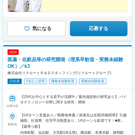
■各種制度
＜評価制度＞
適正な評価を実施する体制があります。プロジェクト先評価と当
社基準に基づき社員を評価します。評価項目は社内公開されてお
り納得度の高い評価となっています。
気になる
応募する
＜社会人博士制度＞
在職中の学位取得を支援する制度です。受験料・授業料まで会社
が全額負担し受講期間中、給与、福利厚生が不利になることはあ
りません。
NEW
変更の範囲：会社の定める業務
医薬・化粧品等の研究開発（理系卒歓迎・実務未経験
変更の範囲：会社の定める業務
OK）／k3
株式会社リクルートＲ＆Ｄスタッフィング(リクルートグループ)
正社員
5名以上採用
職種未経験歓迎
業種未経験歓迎
【20代を中心とする若手が活躍中／最先端技術の研究あり】 バイ
オテクノロジー分野に関する研究・開発
仕事内容
【U/Iターン支援あり／勤務地考慮／派遣先は全国36都府県】引越
補助、社員寮、住宅手当制度あり。U/Iターンも歓迎です！■東北
勤務地
エリア／青森・岩手・宮城・秋田・山形・福島 ■関東エリア／東
【最寄り駅】
京・埼玉・神奈川・千葉・茨城・栃木・群馬 ■北信越エリア／長
内幸町駅、仙台駅、大宮駅(埼玉県)、横浜駅、本厚木駅、静岡駅、