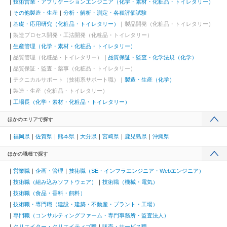
技術営業・アプリケーションエンジニア（化学・素材・化粧品・トイレタリー）
その他製造・生産
分析・解析・測定・各種評価試験
基礎・応用研究（化粧品・トイレタリー）
製品開発（化粧品・トイレタリー）
製造プロセス開発・工法開発（化粧品・トイレタリー）
生産管理（化学・素材・化粧品・トイレタリー）
品質管理（化粧品・トイレタリー）
品質保証・監査・化学法規（化学）
品質保証・監査・薬事（化粧品・トイレタリー）
テクニカルサポート（技術系サポート職）
製造・生産（化学）
製造・生産（化粧品・トイレタリー）
工場長（化学・素材・化粧品・トイレタリー）
ほかのエリアで探す
福岡県
佐賀県
熊本県
大分県
宮崎県
鹿児島県
沖縄県
ほかの職種で探す
営業職
企画・管理
技術職（SE・インフラエンジニア・Webエンジニア）
技術職（組み込みソフトウェア）
技術職（機械・電気）
技術職（食品・香料・飼料）
技術職・専門職（建設・建築・不動産・プラント・工場）
専門職（コンサルティングファーム・専門事務所・監査法人）
クリエイター・クリエイティブ職
販売・サービス職