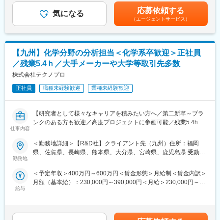
10:30 定期点検
◎製造管理業務
す。■昇給：年1回（7月）■賞与：年2回（6月・12月）賃金はあく
応募依頼する
12:00 昼休憩
・道路工事で使用するアスファルト合材の製造を行う仕事です。
気になる
までも目安の金額であり、選考を通じて上下する可能性がありま
（エージェントサービス）
13:00 修理対応、データ集計
・屋内にて、システムを使用してプラント工場の稼働を操作し、
す。月給(月額)は固定手当を含めた表記です。
17:00 業務の引継ぎ
アスファルト合材を製造します。（マニュアル有り）
18:00 終業
・工場内（屋外）で製造機械のメンテナンス、タイヤショベルな
どの重機の運転し材料の管理を行います。（免許が必要）
【九州】化学分野の分析担当＜化学系卒歓迎＞正社員
★＊当社のココが魅力＊★
・アスファルト出荷時の窓口、電話対応を行います。
／残業5.4ｈ／大手メーカーや大学等取引先多数
日研トータルソーシングは5年後・10年後の人生の選択肢が広が
ります！
◎品質管理業務
株式会社テクノプロ
・設備保全のスペシャリスト
・アスファルト合材工場で製造するアスファルト合材の品質試験
正社員
職種未経験歓迎
業種未経験歓迎
・ロボットエンジニア はもちろん
を行います。
・試験データーを取りまとめ、品質の管理を行います。
⇒社内転職（ジョブチェンジ制度）を利用ことも可能！！
・アスファルト合材と同様に砕石などの品質試験を行います。
【研究者として様々なキャリアを積みたい方へ／第二新卒～ブラ
24職種（製造、研究・開発・設計、IT・化学・建設・医療・福祉
ンクのある方も歓迎／高度プロジェクトに参画可能／残業5.4h以
など）
◎製品営業
仕事内容
下・土日祝休／国内最大級技術アウトソーシング企業／借上げ社
多くの事業領域も扱っている日研トータルソーシングだからこ
・アスファルト合材工場でアスファルト合材の販売営業業務を行
宅制度完備】
そ、
＜勤務地詳細＞【R&D社】クライアント先（九州）住所：福岡
います。
数年先の未来も安心して働けます。
県、佐賀県、長崎県、熊本県、大分県、宮崎県、鹿児島県 受動喫
・顧客は、道路舗装会社、BtoBのルート営業、施工現場訪問営業
■業務概要
勤務地
煙対策：敷地内喫煙可能場所あり変更の範囲：会社の定める事業
が主な仕事です。
これまでの経験や希望を考慮し研究開発員としてプロジェクト先
■入寮制度について
所
・1日に5～6件の顧客を訪問します。
＜予定年収＞400万円～600万円＜賃金形態＞月給制＜賃金内訳＞
で常駐頂きます。
配属後は入寮が原則必須となります。
・3カ月程度のOJT教育にて、先輩社員が丁寧に指導しますので、
月額（基本給）：230,000円～390,000円＜月給＞230,000円～
当社は大手化学メーカーから大学、公的研究機関と幅広く取引を
自己負担は研修中は1,166円／配属後は43,500円～です。
未経験者の方でも可能です。
給与
390,000円＜昇給有無＞有＜残業手当＞有＜給与補足＞※給与は、
しており、様々なプロジェクト先がございます。
（配属後の費用は地域により変動あり）
・仕事が慣れてきたら新規顧客開拓も担当します。
能力・実務経験等を考慮の上、当社規程に従って決定します。■給
現在当社の正社員研究者は1600名程度在籍しており、プロジェク
与改定：年1回■賞与：年2回（4.05カ月分／年）※前年度実績賃金
ト先に当社の社員も基本的に在籍しております。
■働き方
■当社の魅力：
はあくまでも目安の金額であり、選考を通じて上下する可能性が