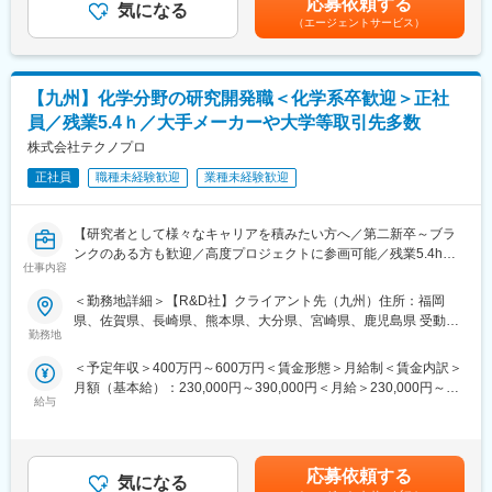
応募依頼する
◎年間休日は120日以上でワークライフバランスも確保！
当社は、創業90年を誇る道路建設会社のパイオニア的存在です。
気になる
あります。月給(月額)は固定手当を含めた表記です。
【プロジェクト実績】
（エージェントサービス）
◎平均残業は14.4時間程度
最近では、国内インフラの老朽化や、道路の防災・震災対策のた
・有機合成及び分析業務
◎基本は1つの配属地に３～5年勤務で、腰を据えてスキル獲得！
め、道路の修繕などに対しての需要は底堅く、信頼ある同社への
・高分子、無機材料などの複合材料開発
引き合いも多くあります。これまで高速道路、国道、空港、港
・再生可能エネルギーや次世代電池の研究開発
変更の範囲：会社の定める業務
湾、橋梁等の工事等、数々の国家的プロジェクトに参画し、社会
【九州】化学分野の研究開発職＜化学系卒歓迎＞正社
・半導体、電子部品の試作、評価業務
基盤整備の一翼を担ってきました。その他にもレジャー施設やテ
・マテリアルズ・インフォマティクス（MI）を使った素材・商品
員／残業5.4ｈ／大手メーカーや大学等取引先多数
ニスコート・陸上競技場等のスポーツ施設等も手がけ、「道から
開発
株式会社テクノプロ
はじまる街づくり」を行っています。
※プロジェクト先は大手メーカーを含む民間企業を始め、大学、公
的研究機関等多岐に渡ります。
正社員
職種未経験歓迎
業種未経験歓迎
※ご本人の適正・ご希望に合わせてプロジェクト先を提案させて頂
きます。
【研究者として様々なキャリアを積みたい方へ／第二新卒～ブラ
ンクのある方も歓迎／高度プロジェクトに参画可能／残業5.4h以
■キャリアパス
仕事内容
下・土日祝休／国内最大級技術アウトソーシング企業／借上げ社
研究者の長期的なキャリア形成に特化した体制と、「研究者とし
宅制度完備】
ての人生」を一緒に考え、一人ひとりの想いに徹底的に寄り添う
＜勤務地詳細＞【R&D社】クライアント先（九州）住所：福岡
姿勢こそが、テクノプロ・R&D社の強みです。
県、佐賀県、長崎県、熊本県、大分県、宮崎県、鹿児島県 受動喫
■業務概要
入社後は経験と希望に考慮してプロジェクト先の研究開発員とし
勤務地
煙対策：敷地内喫煙可能場所あり変更の範囲：会社の定める事業
これまでの経験や希望を考慮し研究開発員としてプロジェクト先
て就業いただきます。
所
＜予定年収＞400万円～600万円＜賃金形態＞月給制＜賃金内訳＞
で常駐頂きます。
当社独自のキャリアデザインアドバイザーが研究領域の希望や適
月額（基本給）：230,000円～390,000円＜月給＞230,000円～
当社は大手化学メーカーから大学、公的研究機関と幅広く取引を
性を丁寧にヒアリングしながらご担当いただくプロジェクトを選
給与
390,000円＜昇給有無＞有＜残業手当＞有＜給与補足＞※給与は、
しており、様々なプロジェクト先がございます。
定し、配属後も定期的に選任アドバイザーがキャリア面談を実施
能力・実務経験等を考慮の上、当社規程に従って決定します。■給
現在当社の正社員研究者は1600名程度在籍しており、プロジェク
しています。研究開発から品質管理・分析などの別ポジションに
与改定：年1回■賞与：年2回（4.05カ月分／年）※前年度実績賃金
ト先に当社の社員も基本的に在籍しております。
チャレンジしたいなど、希望を考慮しながら長期就業のサポート
はあくまでも目安の金額であり、選考を通じて上下する可能性が
をしています。
応募依頼する
気になる
あります。月給(月額)は固定手当を含めた表記です。
【プロジェクト実績】