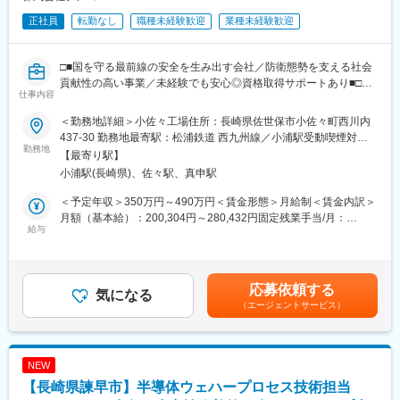
正社員
転勤なし
職種未経験歓迎
業種未経験歓迎
□■国を守る最前線の安全を生み出す会社／防衛態勢を支える社会
貢献性の高い事業／未経験でも安心◎資格取得サポートあり■□
仕事内容
■業務内容：
＜勤務地詳細＞小佐々工場住所：長崎県佐世保市小佐々町西川内
当社にて、製缶工作業員をお任せいたします。
437-30 勤務地最寄駅：松浦鉄道 西九州線／小浦駅受動喫煙対
勤務地
策：その他（敷地内禁煙（屋内喫煙可能場所あり））変更の範
【最寄り駅】
■具体的には：
囲：無
小浦駅(長崎県)、佐々駅、真申駅
◇金属加工業務全般（レーザー加工、切断、旋盤、溶接、曲げ、
組立など）
＜予定年収＞350万円～490万円＜賃金形態＞月給制＜賃金内訳＞
◇工作機械の操作、加工プログラムの作成・入力
月額（基本給）：200,304円～280,432円固定残業手当/月：
◇機械部品の製作および生産管理
給与
49,696円～69,568円（固定残業時間32時間0分/月）超過した時間
◇米艦艇向けの金属部品の製作および現場取付
外労働の残業手当は追加支給＜月給＞250,000円～350,000円（一
◇機械図面の読解もできれば尚可
律手当を含む）＜昇給有無＞有＜残業手当＞有＜給与補足＞※経験
※入社後はOJTにてサポートいたしますのでご安心ください。
やスキルを考慮して決定します。■賞与：年2回（7月・12月）■昇
応募依頼する
気になる
給：年1回※前年実績月0.10～0.40％賃金はあくまでも目安の金額
（エージェントサービス）
■キャリア：
であり、選考を通じて上下する可能性があります。月給(月額)は固
資格取得もしっかりサポートします。キャリア形成が可能です。
定手当を含めた表記です。
■募集背景：
NEW
事業拡大による増員募集となります。
【長崎県諫早市】半導体ウェハープロセス技術担当