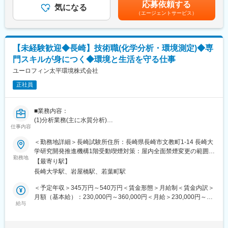
はあくまでも目安の金額であり、選考を通じて上下する可能性が
い、人々に感動を与えるような技術と、ものづくりへの情熱によ
応募依頼する
∟品質、生産性、生産コストの改善などの観点を踏まえ、工程や
気になる
あります。月給(月額)は固定手当を含めた表記です。
って、たしかな未来を提供していくことを目指します。そのため
（エージェントサービス）
設備等生産プロセス全体の改善活動
に私たちは、これまで培ってきた技術を磨くとともに、新たな発
・新規製品の量産化、新規プロセス、設備の検討と導入
想で様々な技術を融合させるなど、さらなる価値提供を追求し、
・特許出願と他社特許の監視 等
地球的な視野で人類の課題の解決と夢の実現に取り組みます。
※入社後は、先輩社員がOJTにて丁寧に教えますので、落ち着いて
【未経験歓迎◆長崎】技術職(化学分析・環境測定)◆専
業務をキャッチアップ頂けますので、ご安心ください。
門スキルが身につく◆環境と生活を守る仕事
■働きやすさ
ユーロフィン太平環境株式会社
年休122日、土日祝休み、残業20h程度と非常に働きやすい環境で
正社員
す。
また日勤のみで、夜勤はございません。
■業務内容：
■当社について
(1)分析業務(主に水質分析)
総売上高2兆円超の独大手グローバル企業「ヘレウス社」と、国内
仕事内容
(2)分析試料採取
NO.1化学メーカー「信越化学工業」の合弁会社である当社。
(3)環境測定業務
＜勤務地詳細＞長崎試験所住所：長崎県長崎市文教町1-14 長崎大
半導体製造に欠かせない超高純度ガラスである「石英ガラス」の
学研究開発推進機構1階受動喫煙対策：屋内全面禁煙変更の範囲：
国内NO.1シェアを誇り、ヘレウス社から導入した光学用石英ガラ
■当社特徴：
勤務地
会社の定める事業所
ス製造技術と、信越グループの卓越した合成技術を活かし、世界
【最寄り駅】
創業から50年。環境分析・調査を通じて社会に貢献している同
屈指の高純度･高品質の石英ガラスを製造しております。
長崎大学駅、岩屋橋駅、若葉町駅
社。直近では、サービス品質を見える化した経済産業省の「おも
既にSONY様、TSMC様といった名だたる大手企業に当社製品を提
てなし規格認証（金認証）」を取得。分析事業者でありながら高
＜予定年収＞345万円～540万円＜賃金形態＞月給制＜賃金内訳＞
供しており、今後AI・IoT・ロボット・自動運転と更に発展してい
品質なサービスを提供する企業として認定されるのは極めて稀
月額（基本給）：230,000円～360,000円＜月給＞230,000円～
く社会において、半導体及び石英ガラスの需要は拡大していくた
で、全従業員のサービス向上の改善に取り組んでいます。同社は
給与
360,000円＜昇給有無＞有＜残業手当＞有＜給与補足＞※経験・年
め、更なる成長が期待されております。
いち早くロボットへの自動化に舵を切り、生産性向上と省力化を
齢等を勘案して当社規程により個別に決定します。・昇給 年1
追求することで働き方改革を進めました。それにより、かつて長
回・賞与 年1 回賃金はあくまでも目安の金額であり、選考を通じ
変更の範囲：会社の定める業務