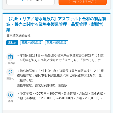
（エージェントサービス）
じて上下する可能性があります。月給(月額)は固定手当を含めた表
※配属先の例：
記です。
・自動車メーカー
・半導体（スマホの部品）メーカー
【九州エリア／清水建設G】アスファルト合材の製品製
・家庭用のエアコン など大手企業が中心です！
造・販売に関する業務◆製造管理・品質管理・製販営
＼＼未経験でも安心の理由は 研修制度！！／／
業
入社後は1～2ヶ月の基礎研修からスタート。
日本道路株式会社
・社会人マナー
・工具の使い方
正社員
職種未経験歓迎
業種未経験歓迎
・機械図面の読み方
⇒新卒と同レベルの研修で、0から学べます。
～年間休日131日×休暇制度や福利厚生制度充実◎2029年に創業
■配属の安心ポイント
100周年を迎える企業／技術力で「道づくり」「街づくり」に貢
仕事内容
◎常駐先には必ずチームで配属！
献～
⇒頼れる先輩がいる環境なので、しっかりサポートが受けれる環
＜勤務地詳細＞九州支店住所：福岡県福岡市南区大楠2-12-12 勤
境です。
■業務内容：
務地最寄駅：福岡市地下鉄空港線／東比恵駅受動喫煙対策：屋内
当社のアスファルト合材工場にて、製造管理職・品質管理職・製
勤務地
全面禁煙
【最寄り駅】
◎配属前に最大3回の面談と配属先見学あり！
販営業のいずれかに従事していただきます。
西鉄平尾駅、高宮駅(福岡県)、薬院駅
⇒希望も確認し配属決定されるので、納得して現場配属日を迎え
ご希望する職種でご応募いただけますが、将来的にはジョブロー
られます。
テーションで他の業務を担当していただく可能性もございます。
＜予定年収＞400万円～800万円＜賃金形態＞月給制＜賃金内訳＞
配属先は、当社支店エリア内のアスファルト合材工場を予定して
月額（基本給）：230,000円～450,000円＜月給＞230,000円～
配属後の1日(例)
います。
給与
450,000円＜昇給有無＞有＜残業手当＞有＜給与補足＞※上記年収
09:00 出社、業務の引継ぎ
は目安となっており、経験・スキルにより決定します。※上記月給
10:00 1日のスケジュール立て
■具体的な業務内容：
は家族手当、住宅手当、別居手当、通勤手当を含まない金額で