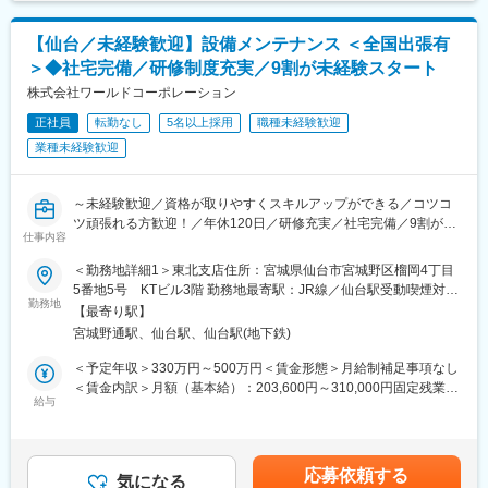
定：年1回賃金はあくまでも目安の金額であり、選考を通じて上下
とっていただくため働きやすい環境です。
する可能性があります。月給(月額)は固定手当を含めた表記です。
【仙台／未経験歓迎】設備メンテナンス ＜全国出張有
■研修内容：
＞◆社宅完備／研修制度充実／9割が未経験スタート
【全体研修は2週間程度！現場でも安心の個別フォロー有！】
入社後は下記内容の研修を行います。
株式会社ワールドコーポレーション
◇ビジネスマナー◇建設業界で働く心構え◇社内規則の説明◇プ
正社員
転勤なし
5名以上採用
職種未経験歓迎
ラント業界の全体像説明◇プラント建設が出来るまでの流れ◇施
業種未経験歓迎
工管理、設計、検査、メンテナンス、維持管理業務の仕事につい
て◇プラント業界の基礎用語◇プラント業に関わる人たちについ
て◇安全危機予知活動・リスク分析・実技演習・グループワーク
～未経験歓迎／資格が取りやすくスキルアップができる／コツコ
◇一般建設業界とプラント業界の共通部分と違いについて◇認識
ツ頑張れる方歓迎！／年休120日／研修充実／社宅完備／9割が未
確認テスト
仕事内容
経験スタート／入社3年目以降、営業や事務等へのキャリアチェン
ジも可能～
■キャリアステップ：
＜勤務地詳細1＞東北支店住所：宮城県仙台市宮城野区榴岡4丁目
設備のプロフェッショナルとして、資格をとっていき（支援制
5番地5号 KTビル3階 勤務地最寄駅：JR線／仙台駅受動喫煙対
■業務内容：
勤務地
度・資格手当あり）、将来的にはメーカー側への就業や、ご希望
策：屋内全面禁煙＜勤務地詳細2＞全国住所：全国各地 受動喫煙
【最寄り駅】
勤務エリア内のJXTG、エネオス、大阪ガス、クボタ等大手メーカ
によっては、建築系の施工管理や人事・派遣営業などを目指して
対策：屋内全面禁煙変更の範囲：会社の定める事業所
宮城野通駅、仙台駅、仙台駅(地下鉄)
ーが所有する工場などの施設にて、工事全体の管理・調整や機械
頂くことも可能です。
設備の日常的なメンテナンスや定期的な点検を担当いただきま
＜予定年収＞330万円～500万円＜賃金形態＞月給制補足事項なし
す。
≪資格一例≫・ボイラー整備士 ・ボイラー技士 ・危険物取扱
＜賃金内訳＞月額（基本給）：203,600円～310,000円固定残業手
※未経験の方を歓迎している現場に配属をされます。これから工事
給与
主任者 ・消防設備士・電気工事士 ・フォークリフト ・クレ
当/月：31,400円～56,000円（固定残業時間20時間0分/月）超過し
が始まる現場や所長が教育熱心の現場が多い為ご安心ください。
ーン技能 など多数
た時間外労働の残業手当は追加支給＜月給＞235,000円～366,000
円（一律手当を含む）＜昇給有無＞有＜残業手当＞有＜給与補足
■働き方：
■当社の魅力：
＞※上記年収はご年齢・スキル等を鑑みて決定されるため、あくま
応募依頼する
メーカーでの就業となるため、残業はほとんどない環境です。ま
気になる
【◇設立13年で社員数2000名、売上100億越えの急成長企業◇】
で想定年収となります。※20時間を超えた残業代は全額支給■昇