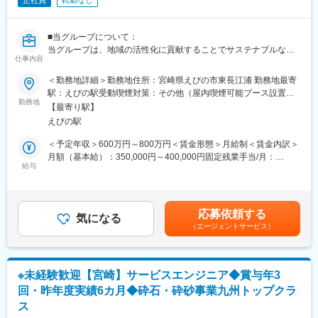
正社員
転勤なし
■当グループについて：
当グループは、地域の活性化に貢献することでサステナブルな社
仕事内容
会の実現を目指し、発電所の開発事業を行っております。
実績にもとづいた豊富な知見をもとに、契約から調査、開発、建
＜勤務地詳細＞勤務地住所：宮崎県えびの市東長江浦 勤務地最寄
設、投資、保有・運営まで、事業プロセスにおけるさまざまなフ
駅：えびの駅受動喫煙対策：その他（屋内喫煙可能ブース設置あ
ェーズをワンストップで行うことが可能です。発電所の建設マネ
勤務地
り）
【最寄り駅】
ジメントだけでなく、実際の建設作業や日々の運営管理までを自
えびの駅
社グループ内で実施することにより、「安心・安全」「高効率」
「低コスト」を実現します。
＜予定年収＞600万円～800万円＜賃金形態＞月給制＜賃金内訳＞
月額（基本給）：350,000円～400,000円固定残業手当/月：
■その他
給与
80,000円～100,000円（固定残業時間45時間0分/月）超過した時
GPSSグループはD&Iを会社運営そのものだと考えており、ジェン
間外労働の残業手当は追加支給＜月給＞430,000円～500,000円
ダー、文化、国籍、障害の有無を問わず、すべての応募者に公平
（一律手当を含む）＜昇給有無＞有＜残業手当＞有＜給与補足＞■
な機会を提供します。弊社オフィスには、バリアフリーの入口や
賞与：年２回支給実績あり（6月／12月）賞与支給額は、会社の
応募依頼する
多目的トイレなどのアクセシブルな設備が整っております。
気になる
業績と人事考課により決定します。■固定時間外手当あり：給与に
（エージェントサービス）
固定時間外手当（みなし残業）45時間が含まれます。賃金はあく
■業務内容
までも目安の金額であり、選考を通じて上下する可能性がありま
本ポジションはボイラー・タービン主任技術者として選任予定の
す。月給(月額)は固定手当を含めた表記です。
ポジションです。
※未経験歓迎【宮崎】サービスエンジニア◆賞与年3
GPSSが開発している地熱発電所において、設備の安全かつ安定
回・昨年度実績6カ月◆砕石・砕砂事業九州トップクラ
した運用を維持・管理する専任技術者として以下の業務を担当し
ス
ていただきます。