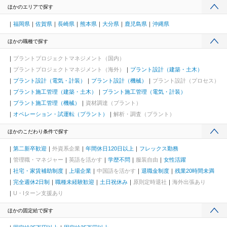
ほかのエリアで探す
福岡県
佐賀県
長崎県
熊本県
大分県
鹿児島県
沖縄県
ほかの職種で探す
プラントプロジェクトマネジメント（国内）
プラントプロジェクトマネジメント（海外）
プラント設計（建築・土木）
プラント設計（電気・計装）
プラント設計（機械）
プラント設計（プロセス）
プラント施工管理（建築・土木）
プラント施工管理（電気・計装）
プラント施工管理（機械）
資材調達（プラント）
オペレーション・試運転（プラント）
解析・調査（プラント）
ほかのこだわり条件で探す
第二新卒歓迎
外資系企業
年間休日120日以上
フレックス勤務
管理職・マネジャー
英語を活かす
学歴不問
服装自由
女性活躍
社宅・家賃補助制度
上場企業
中国語を活かす
退職金制度
残業20時間未満
完全週休2日制
職種未経験歓迎
土日祝休み
原則定時退社
海外出張あり
U・Iターン支援あり
ほかの固定給で探す