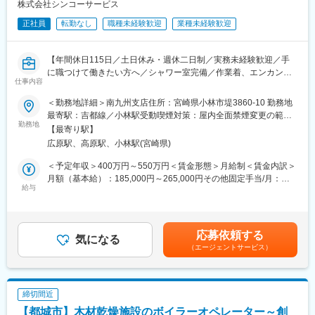
宮崎県えびの市の発電プラントに出勤していただきます。
株式会社シンコーサービス
正社員
転勤なし
職種未経験歓迎
業種未経験歓迎
■主任技術者業務
・EPC事業者／施工会社との技術調整、図面レビュー
・機器据付／配管／試運転に関する技術確認
【年間休日115日／土日休み・週休二日制／実務未経験歓迎／手
・発電設備の品質管理および安全管理
に職つけて働きたい方へ／シャワー室完備／作業着、エンカン
・経済産業局への届出／保安関連手続き対応
仕事内容
服、安全靴など現場作業に必要なものは基本すべて会社支給で
・保安規程の整備および主任技術者選任準備
す】
・試運転／性能確認への立会い
＜勤務地詳細＞南九州支店住所：宮崎県小林市堤3860-10 勤務地
・運転開始後の保安監督業務など
最寄駅：吉都線／小林駅受動喫煙対策：屋内全面禁煙変更の範
当社は主に砕石・砕砂及びリサイクルプラントの設計・施工メン
勤務地
囲：無
【最寄り駅】
テナンスをトータルに行うエンジニアリング会社です。
広原駅、高原駅、小林駅(宮崎県)
今回は、当社の中核人材に今後なっていただくような方を募集し
ます。
＜予定年収＞400万円～550万円＜賃金形態＞月給制＜賃金内訳＞
月額（基本給）：185,000円～265,000円その他固定手当/月：
■詳細：
給与
5,000円＜月給＞190,000円～270,000円＜昇給有無＞有＜残業手
・砕石・砕砂事業者（インフラ整備の建設に欠かせない砂利や砂
当＞有＜給与補足＞上記年収は、残業手当含む入社2年目（通年勤
を生産）を中心に担当していただきます。
務時）の年収となります。賞与：年3回（前年度実績6.0ヶ月分）
・部品交換や新規設備導入などの提案から、メンテナンス業務・
昇給：年1回（5月／前年度実績：3,000円～10,000円）その他固
応募依頼する
施工に伴う監督業務など幅広い業務を行います。
気になる
定手当内訳には業務手当5,000円を計上上記の他、家族手当・通勤
（エージェントサービス）
・クライアントとの打ち合わせ・提案・見積書作成※補助金や行政
手当・住居手当等あり 賃金はあくまでも目安の金額であり、選
手続きのサポートを行うこともあります
考を通じて上下する可能性があります。月給(月額)は固定手当を含
・クライアント先での各種機械のメンテナンス（点検・修理・部
めた表記です。
品交換等）
締切間近
・新規機械の販売及び組立て等
【都城市】木材乾燥施設のボイラーオペレーター～創
・施工にともなう協力会社の手配・安全管理・工程管理・コスト