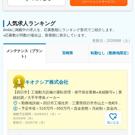
（エージェントサービス）
た工場には就業人数が多いため、一人に負担がかかることもござ
建設業界は急成長中であり、大手取引先からもプロジェクト依頼
給：年1回■賞与：年2回※評価によって金額が変わります■給与改
いません。夜勤は発生する場合もございますが、翌日はお休みを
が多数いただいています。大手の受注を頂けている背景は社員と
定：年1回賃金はあくまでも目安の金額であり、選考を通じて上下
とっていただくため働きやすい環境です。
受け入れ先のミスマッチが起きないように人財を配置しているた
する可能性があります。月給(月額)は固定手当を含めた表記です。
め、信頼性をご評価いただいております。
人気求人ランキング
■研修内容：
dodaに掲載中の求人を、応募数順にランキング形式でご紹介します。
【全体研修は2週間程度！現場でも安心の個別フォロー有！】
変更の範囲：会社の定める業務
※応募数が同数の場合は、新着順に表示しています。
入社後は下記内容の研修を行います。
◇ビジネスマナー◇建設業界で働く心構え◇社内規則の説明◇プ
更新日：
2026/8/8（土）
ラント業界の全体像説明◇プラント建設が出来るまでの流れ◇施
メンテナンス（プラン
工管理、設計、検査、メンテナンス、維持管理業務の仕事につい
宮崎県
転勤なし（勤務地限定）
ト）
て◇プラント業界の基礎用語◇プラント業に関わる人たちについ
て◇安全危機予知活動・リスク分析・実技演習・グループワーク
◇一般建設業界とプラント業界の共通部分と違いについて◇認識
確認テスト
キオクシア株式会社
■キャリアステップ：
設備のプロフェッショナルとして、資格をとっていき（支援制
【四日市】工場動力設備の運転管理・保守保全業務※未経験可※｜業
度・資格手当あり）、将来的にはメーカー側への就業や、ご希望
績好調／大手半導体メーカー
によっては、建築系の施工管理や人事・派遣営業などを目指して
＜勤務地詳細＞四日市工場住所：三重県四日市市山之一色町800番地 勤務地最寄駅：近鉄線／富田駅受動喫煙対策：屋内全面禁煙変更の範囲：会社の定める事業所（リモートワーク含む）
頂くことも可能です。
＜予定年収＞519万円～650万円＜賃金形態＞月給制＜賃金内訳＞月額（基本給）：282,800円～320,000円＜月給＞282,800円～320,000円＜昇給有無＞有＜残業手当＞有＜給与補足＞■上記金額は21歳（独身のモデル賃金）です。経験・能力を考慮し決定されます。■昇給年1回、賞与年2回（7月、12月）賃金はあくまでも目安の金額であり、選考を通じて上下する可能性があります。月給(月額)は固定手当を含めた表記です。
掲載予定期間：
2026/6/11（木）
〜
≪資格一例≫・ボイラー整備士 ・ボイラー技士 ・危険物取扱
2026/9/9（水）
主任者 ・消防設備士・電気工事士 ・フォークリフト ・クレ
気になる
更新日：
2026/7/8（水）
ーン技能 など多数