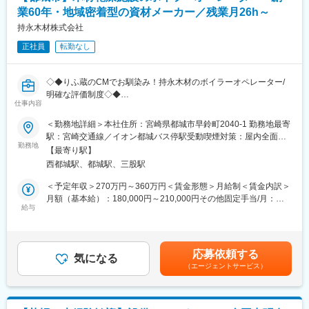
管理（元請業務）
業60年・地域密着型の資材メーカー／残業月26h～
持永木材株式会社
■組織構成／補足：
正社員
転勤なし
・南九州支店には１１名（男性１０名、女性１名）が在籍してい
ます。
・5～10の事業所を担当し、各種提案やメンテナンス業務を行い
◇◆りふ蔵のCMでお馴染み！持永木材のボイラーオペレーター/
ます。その他定期点検もあります。大規模案件については、４～
明確な評価制度◇◆
５名でチームを組み、連携して工事を行います。九州・山口各地
仕事内容
当社は、木材商社・市場等に纏まった数量の木造建築材料を供給
にクライアントはいるため、定期的に出張が発生します。※多い時
する卸事業と、近隣の商圏の地場の建設会社、工務店を顧客と
で、月の勤務日数の半分程度出張となる場合があります。
＜勤務地詳細＞本社住所：宮崎県都城市早鈴町2040-1 勤務地最寄
し、木造建築材料及びプレカット、様々な建材・住宅設備機器販
駅：宮崎交通線／イオン都城バス停駅受動喫煙対策：屋内全面禁
売を実施している地場事業を推進しております。そんな当社に
勤務地
■入社後の流れ：
煙変更の範囲：会社の定める事業所
【最寄り駅】
て、ボイラーオペレーターを募集いたします
・まずは、先輩技術者と一緒に現場を回り必要な知識・技術・仕
西都城駅、都城駅、三股駅
事の流れをマンツーマンで教わります。
■業務内容詳細：
その後、お客様の各工場へ出向き機械の点検・修理・部品交換を
＜予定年収＞270万円～360万円＜賃金形態＞月給制＜賃金内訳＞
木材乾燥施設の管理業務がメインとなります。
通して、プラントの在り方や各種機械の仕組みを学んでいただき
月額（基本給）：180,000円～210,000円その他固定手当/月：
・ボイラーの運転、保守、管理
給与
ます。知識・経験のない方でも安心して仕事をスタートしていた
10,000円～30,000円＜月給＞190,000円～240,000円＜昇給有無
・ 計器及び目視にてボイラーの運転状況を監視
だけます。
＞有＜残業手当＞有＜給与補足＞■賞与：年2回■定額的に支払わ
・燃料の供給状況を監視
※入社後研修は3ヶ月間を予定しています。
れる手当：資格手当10,000円～30,000円■その他の手当等付記事
項・精勤手当：2,500円・交代勤務手当（別途時間外手当（深夜割
応募依頼する
■組織構成
気になる
■代表の一言：
増分）支給）勤務（2）1,000円／回勤務（3）1,500円／回・緊急
（エージェントサービス）
現在6名が在籍しており、シフト制で業務を行います。
長くお付き合いをいただいているお客様への価値提供はもちろ
呼出手当賃金はあくまでも目安の金額であり、選考を通じて上下
ん、当社は社員の年収も上げていくために、事業としては収益を
する可能性があります。月給(月額)は固定手当を含めた表記です。
■特徴：
上げていきたいと考えています。当社に入社することでキャリア
・明確な評価制度をもとに昇給・賞与などがあり、頑張れば頑張
だけでなく、人生のライフプランにおいても豊かな人生を歩んで