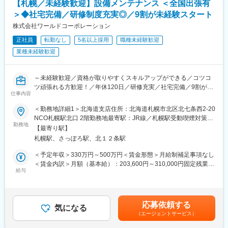
【札幌／未経験歓迎】設備メンテナンス ＜全国出張有
るほど評価される体制が整っています。
ほしい、という気持ちで日々事業運営することを心がけていま
＞◆社宅完備／研修制度充実◎／9割が未経験スタート
・資格取得支援制度があり、キャリアアップ可能です。
す。
株式会社ワールドコーポレーション
■当社について：
変更の範囲：無
正社員
転勤なし
5名以上採用
職種未経験歓迎
当社は、創業60年で培った製材業のノウハウを生かし、木造住宅
業種未経験歓迎
のみならず様々な木材材料ニーズにお答え出来る点と、地場事業
においては、自社便での木造建築資材全般の邸別発送にて現場状
況に応じたタイムリー供給を可能にしています。令和3年6月に鹿
～未経験歓迎／資格が取りやすくスキルアップができる／コツコ
児島、9月には福岡にそれぞれ営業所を設立し、事業・販路の拡大
ツ頑張れる方歓迎！／年休120日／研修充実／社宅完備／9割が未
を目指しています。更に令和５年１月には建て方・上棟・造作を
仕事内容
経験スタート／入社3年目以降、営業や事務等へのキャリアチェン
請け負います施工部門〈匠部〉を立ち上げ、住宅建築の総合受注
ジも可能～
を目指してまいります。
＜勤務地詳細1＞北海道支店住所：北海道札幌市北区北七条西2-20
NCO札幌駅北口 2階勤務地最寄駅：JR線／札幌駅受動喫煙対策：
■業務内容：
勤務地
変更の範囲：会社の定める業務
屋内全面禁煙＜勤務地詳細2＞全国住所：全国各地 受動喫煙対
【最寄り駅】
勤務エリア内のJXTG、エネオス、大阪ガス、クボタ等大手メーカ
策：屋内全面禁煙変更の範囲：会社の定める事業所
札幌駅、さっぽろ駅、北１２条駅
ーが所有する工場などの施設にて、工事全体の管理・調整や機械
設備の日常的なメンテナンスや定期的な点検を担当いただきま
＜予定年収＞330万円～500万円＜賃金形態＞月給制補足事項なし
す。
＜賃金内訳＞月額（基本給）：203,600円～310,000円固定残業手
※未経験の方を歓迎している現場に配属をされます。これから工事
給与
当/月：31,400円～56,000円（固定残業時間20時間0分/月）超過し
が始まる現場や所長が教育熱心の現場が多い為ご安心ください。
た時間外労働の残業手当は追加支給＜月給＞235,000円～366,000
円（一律手当を含む）＜昇給有無＞有＜残業手当＞有＜給与補足
■働き方：
＞※上記年収はご年齢・スキル等を鑑みて決定されるため、あくま
応募依頼する
メーカーでの就業となるため、残業はほとんどない環境です。ま
気になる
で想定年収となります。※20時間を超えた残業代は全額支給■昇
（エージェントサービス）
た工場には就業人数が多いため、一人に負担がかかることもござ
給：年1回■賞与：年2回※評価によって金額が変わります■給与改
いません。夜勤は発生する場合もございますが、翌日はお休みを