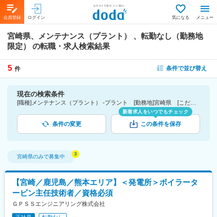
会員登録
ログイン
気になる
メニュー
宮崎県、メンテナンス（プラント） 、転勤なし（勤務地
限定）
の転職・求人検索結果
5
条件で並び替え
件
現在の検索条件
[職種]メンテナンス（プラント） -プラント [勤務地]宮崎県 [こだわり条件ピックアップ]転勤なし（勤務地限定） [詳細条件](募集・採用情報)転勤なし（勤務地限定）
新着求人をいつでもチェック
条件の変更
この条件を保存
宮崎県
のみで募集中
【宮崎／鹿児島／熊本エリア】＜発電所＞ボイラータ
ービン主任技術者／資格必須
ＧＰＳＳエンジニアリング株式会社