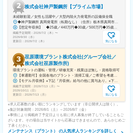
■当社の魅力：
株式会社神戸製鋼所【プライム市場】
【◇設立13年で社員数2000名、売上100億越えの急成長企業◇】
建設業界は急成長中であり、大手取引先からもプロジェクト依頼
未経験歓迎／女性も活躍中／大型内陸火力発電所の設備保全職
が多数いただいています。大手の受注を頂けている背景は社員と
◆神戸製鋼所 真岡発電所（転勤なし）（住所）栃木県真岡市鬼怒ケ丘1-12-1（アクセス）◆真岡鉄道「真岡駅」より車で15分◆JR「石橋駅」より車で20～30分◆JR「宇都宮駅」より車で30～40分★U・Iターン歓迎 ★引越費用全額負担★独身寮（自己負担：月1万数千円）、借上げ社宅（自己負担：月2万数千円）制度あり★マイカー通勤可（独身寮からは徒歩通勤になります）
受け入れ先のミスマッチが起きないように人財を配置しているた
【想定年収例】 ◆25歳／440万円◆30歳／500万円◆35歳／530万円
め、信頼性をご評価いただいております。
掲載予定期間：
2026/7/2（木）
〜
2026/9/30（水）
変更の範囲：会社の定める業務
気になる
更新日：
2026/7/2（木）
荏原環境プラント株式会社(グループ会社／
株式会社荏原製作所)
環境プラントの運転・管理／研修充実・残業ほぼ無し・資格取得可
【車通勤可】全国各地のプラント・清掃工場／ご希望を考慮します！※受動喫煙対策：あり＜北海道・東北＞北海道／青森県／秋田県／岩手県／山形県／福島県＜関東＞東京都／神奈川県／千葉県／群馬県／埼玉県／栃木県／山梨県＜東海＞愛知県／静岡県／三重県／岐阜県＜北信越＞新潟県／長野県／石川県／福井県＜関西＞滋賀県／京都府／大阪府／和歌山県＜中国・四国＞岡山県／山口県／香川県／愛媛県／高知県／徳島県＜九州・沖縄＞佐賀県／沖縄県
【モデル月収例】※下記『月収例』給与の他に賞与あり。※下記『月収例』には、公的資格・家族・役職手当を含む。＜班長クラス＞月収例：434,800円＋通勤手当、深夜業手当、残業代等⇒年齢30代後半／資格（2級ボイラー技士、第2種電気工事士）保有／配偶者、お子様（2名）扶養の場合＜所長クラス＞月収例：617,200円＋通勤手当、深夜業手当、残業代等⇒年齢40代後半／資格（2級ボイラー技士、第2種電気工事士）保有／配偶者、お子様（2名）扶養の場合【月給】月給246,050円～378,000円※残業代は全額支給します。
掲載予定期間：
2026/7/13（月）
〜
2026/10/11（日）
気になる
更新日：
2026/7/13（月）
※求人応募数の多い順にランキングしています（非公開求人は除く）。
※集計対象期間：2026/8/1（土）～2026/8/7（金）
※事情により掲載終了予定日よりも前に求人募集が終了していることもご
ざいます。その場合は当サイトから応募はできませんので、あらかじめご
了承ください。
メンテナンス（プラント）
の人気求人ランキングを詳しく