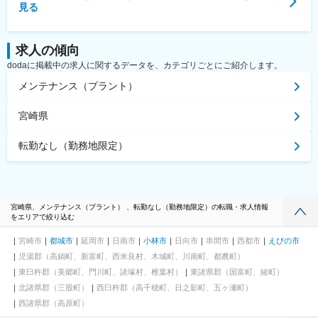
見る
求人の傾向
dodaに掲載中の求人に関するデータを、カテゴリごとにご紹介します。
メンテナンス（プラント）
宮崎県
転勤なし（勤務地限定）
宮崎県、メンテナンス（プラント） 、転勤なし（勤務地限定）の転職・求人情報
をエリアで絞り込む
宮崎市
都城市
延岡市
日南市
小林市
日向市
串間市
西都市
えびの市
児湯郡（高鍋町、新富町、西米良村、木城町、川南町、都農町）
東臼杵郡（美郷町、門川町、諸塚村、椎葉村）
東諸県郡（国富町、綾町）
北諸県郡（三股町）
西臼杵郡（高千穂町、日之影町、五ヶ瀬町）
西諸県郡（高原町）