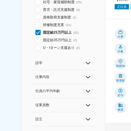
社宅・家賃補助制度
(
25
)
正社員
育児・託児支援制度
(
0
)
資格取得支援制度
(
1
)
研修制度充実
(
10
)
固定給25万円以上
(
31
)
仕事
固定給35万円以上
(
2
)
U・Iターン支援あり
(
0
)
対象
語学
勤務地
仕事内容
最寄駅
社員の平均年齢
給与
従業員数
事業
設立