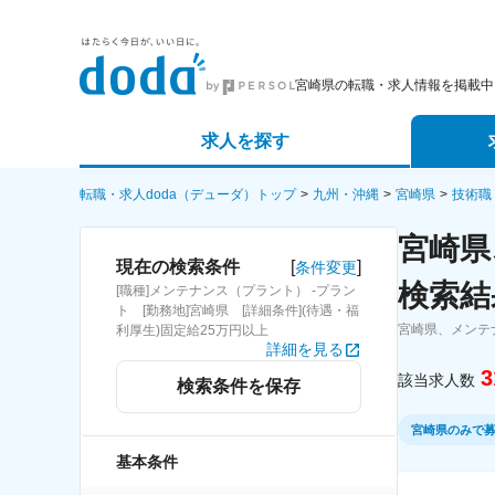
宮崎県の転職・求人情報を掲載中
求人を探す
詳細条件から探す
エージェ
転職・求人doda（デューダ）トップ
九州・沖縄
宮崎県
技術職
宮崎県
新着求人から探す
スカウト
[
]
現在の検索条件
条件変更
検索結
[職種]メンテナンス（プラント） -プラン
求人特集から探す
パートナ
ト [勤務地]宮崎県 [詳細条件](待遇・福
宮崎県、メンテ
利厚生)固定給25万円以上
詳細を見る
3
該当求人数
検索条件を保存
宮崎県のみで
基本条件