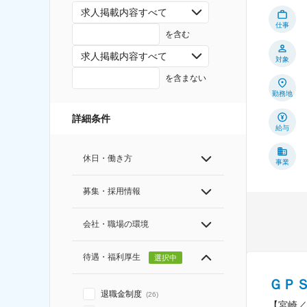
求人掲載内容すべて
仕事
を含む
求人掲載内容すべて
対象
を含まない
勤務地
詳細条件
給与
休日・働き方
事業
募集・採用情報
会社・職場の環境
待遇・福利厚生
選択中
ＧＰ
退職金制度
(
26
)
【宮崎／