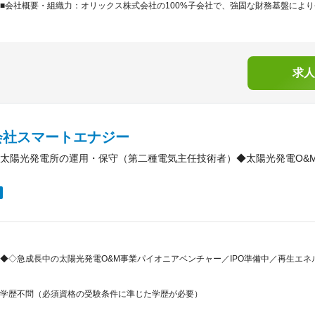
■会社概要・組織力：オリックス株式会社の100%子会社で、強固な財務基盤により長
求人
会社スマートエナジー
太陽光発電所の運用・保守（第二種電気主任技術者）◆太陽光発電O&
◆◇急成長中の太陽光発電O&M事業パイオニアベンチャー／IPO準備中／再生エネル
学歴不問（必須資格の受験条件に準じた学歴が必要）