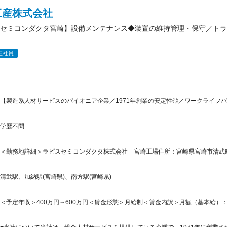
工産株式会社
セミコンダクタ宮崎】設備メンテナンス◆装置の維持管理・保守／トラ
正社員
【製造系人材サービスのパイオニア企業／1971年創業の安定性◎／ワークライフバ
学歴不問
＜勤務地詳細＞ラピスセミコンダクタ株式会社 宮崎工場住所：宮崎県宮崎市清武町木
清武駅、加納駅(宮崎県)、南方駅(宮崎県)
＜予定年収＞400万円～600万円＜賃金形態＞月給制＜賃金内訳＞月額（基本給）：315,0