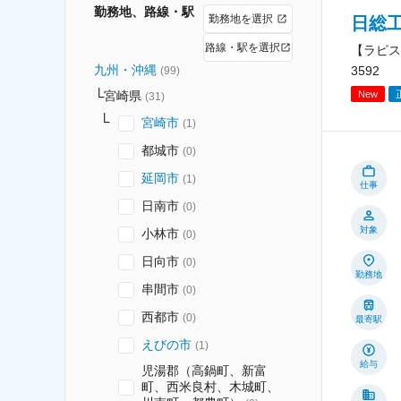
勤務地、路線・駅
勤務地を選択
日総
路線・駅を選択
【ラピス
九州・沖縄
3592
(
99
)
New
宮崎県
(
31
)
宮崎市
(
1
)
都城市
(
0
)
延岡市
(
1
)
仕事
日南市
(
0
)
対象
小林市
(
0
)
日向市
(
0
)
勤務地
串間市
(
0
)
西都市
(
0
)
最寄駅
えびの市
(
1
)
給与
児湯郡（高鍋町、新富
町、西米良村、木城町、