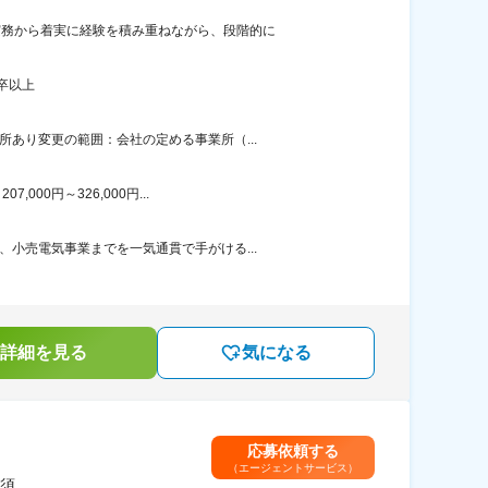
実務から着実に経験を積み重ねながら、段階的に
卒以上
あり変更の範囲：会社の定める事業所（...
00円～326,000円...
小売電気事業までを一気通貫で手がける...
詳細を見る
気になる
応募依頼する
（エージェントサービス）
須