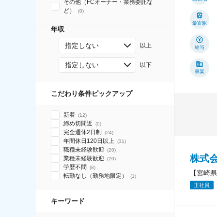
その他（FCオーナー・業務委託な
ど）
(
0
)
最寄駅
年収
指定しない
以上
給与
指定しない
以下
事業
こだわり条件ピックアップ
新着
(
12
)
締め切間近
(
0
)
完全週休2日制
(
24
)
年間休日120日以上
(
31
)
職種未経験歓迎
(
20
)
株式
業種未経験歓迎
(
20
)
学歴不問
(
8
)
【宮崎県
転勤なし（勤務地限定）
(
1
)
正社員
キーワード