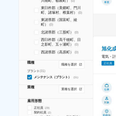
川南町、都農町）
(
0
)
事業
東臼杵郡（美郷町、門川
町、諸塚村、椎葉村）
(
0
)
東諸県郡（国富町、綾
町）
(
0
)
北諸県郡（三股町）
(
0
)
西臼杵郡（高千穂町、日
之影町、五ヶ瀬町）
(
0
)
旭化
西諸県郡（高原町）
(
0
)
電気・計
職種
正社員
職種を選択
プラント
(
31
)
メンテナンス（プラント）
(
31
)
業種
業種を選択
仕事
雇用形態
対象
正社員
(
29
)
契約社員
(
2
)
勤務地