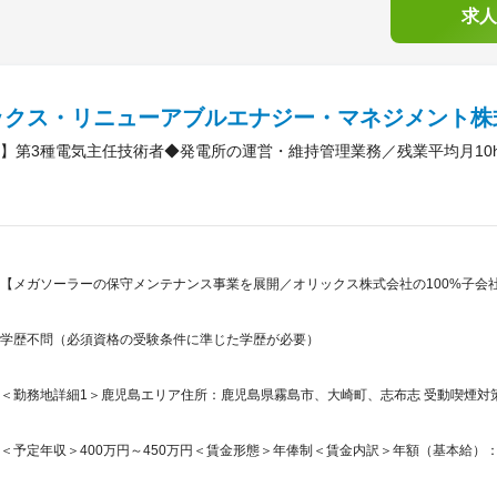
求人
ックス・リニューアブルエナジー・マネジメント株
】第3種電気主任技術者◆発電所の運営・維持管理業務／残業平均月10
【メガソーラーの保守メンテナンス事業を展開／オリックス株式会社の100%子会
学歴不問（必須資格の受験条件に準じた学歴が必要）
＜勤務地詳細1＞鹿児島エリア住所：鹿児島県霧島市、大崎町、志布志 受動喫煙対策
＜予定年収＞400万円～450万円＜賃金形態＞年俸制＜賃金内訳＞年額（基本給）：4,000,