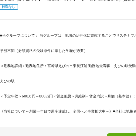
転勤なし
■当グループについて： 当グループは、地域の活性化に貢献することでサステナブ
学歴不問（必須資格の受験条件に準じた学歴が必要）
＜勤務地詳細＞勤務地住所：宮崎県えびの市東長江浦 勤務地最寄駅：えびの駅受動喫
えびの駅
＜予定年収＞600万円～800万円＜賃金形態＞月給制＜賃金内訳＞月額（基本給）：350,0
《当社について～創業一年目で黒字達成し、全国へと事業拡大中～》■当社は地権者・