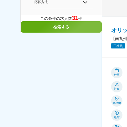
応募方法
31
この条件の求人数
件
検索する
オリ
【南九州
正社員
仕事
対象
勤務地
給与