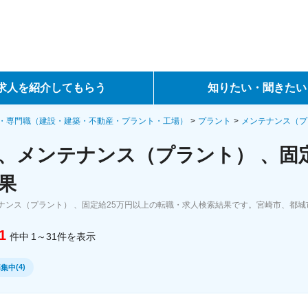
求人を紹介してもらう
知りたい・聞きたい
ントサービス
転職ノウハウ
・専門職（建設・建築・不動産・プラント・工場）
プラント
メンテナンス（
、メンテナンス（プラント） 、固定
サービス
データで見る転職
果
ーエージェントサービス
コラム・インタビュー
ナンス（プラント） 、固定給25万円以上の転職・求人検索結果です。宮崎市、都
転職Q&A
1
件中
1～31
件
を表示
(
4
)
募集中