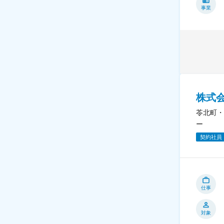
事業
株式
苓北町・
ー
契約社員
仕事
対象