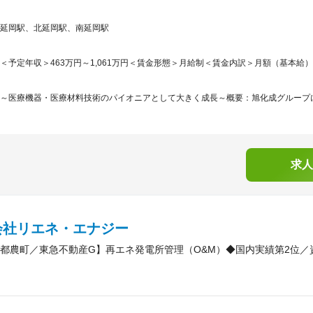
延岡駅、北延岡駅、南延岡駅
＜予定年収＞463万円～1,061万円＜賃金形態＞月給制＜賃金内訳＞月額（基本給）：265,
～医療機器・医療材料技術のパイオニアとして大きく成長～概要：旭化成グループに
求人
会社リエネ・エナジー
都農町／東急不動産G】再エネ発電所管理（O&M）◆国内実績第2位／