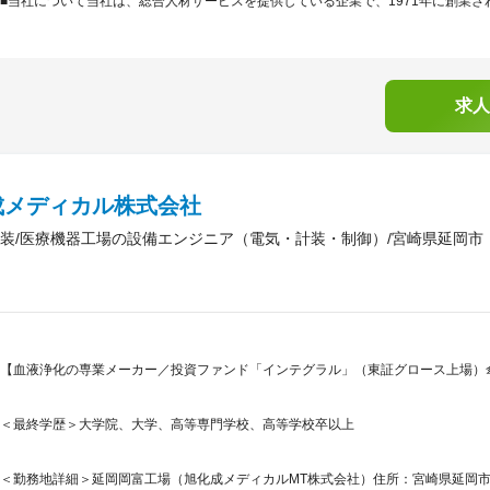
■当社について当社は、総合人材サービスを提供している企業で、1971年に創業され
求人
成メディカル株式会社
装/医療機器工場の設備エンジニア（電気・計装・制御）/宮崎県延岡市
【血液浄化の専業メーカー／投資ファンド「インテグラル」（東証グロース上場）傘
＜最終学歴＞大学院、大学、高等専門学校、高等学校卒以上
＜勤務地詳細＞延岡岡富工場（旭化成メディカルMT株式会社）住所：宮崎県延岡市中川原