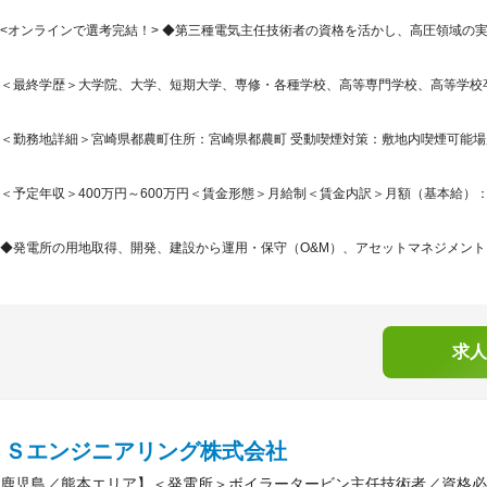
<オンラインで選考完結！> ◆第三種電気主任技術者の資格を活かし、高圧領域の
＜最終学歴＞大学院、大学、短期大学、専修・各種学校、高等専門学校、高等学校
＜勤務地詳細＞宮崎県都農町住所：宮崎県都農町 受動喫煙対策：敷地内喫煙可能場所
＜予定年収＞400万円～600万円＜賃金形態＞月給制＜賃金内訳＞月額（基本給）：207,0
◆発電所の用地取得、開発、建設から運用・保守（O&M）、アセットマネジメント、
求人
ＳＳエンジニアリング株式会社
鹿児島／熊本エリア】＜発電所＞ボイラータービン主任技術者／資格必