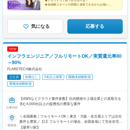
★クラウドって何？から学べる！
（経験2年入社）年収750万円（経験3年入社）年収950万円（経験
★未経験スタートの同期と成長できるから心強い！
5年入社）
★研修後は最先端プロジェクトで活躍！
★成長は昇給・昇格で評価！
★土日祝休み、年休125日、残業少なめ♪
気になる
応募する
NEW
インフラエンジニア／フルリモートOK／実質還元率80
～90%
FLARETECH株式会社
正社員
転勤なし
5名以上採用
職種未経験歓迎
業種未経験歓迎
【AWSなどクラウド案件多数】社内開発や上場企業との直取引を
含む4,000社以上の提携先の豊富な案件
仕事内容
＼全国募集｜フルリモートOK｜東京・大阪・名古屋エリアは出社
案件も豊富／【1】フルリモートの場合…全国各地にて完全在宅勤
勤務地
務が可能！強制的な出社日もありません。【2】出社の場合…本
【最寄り駅】