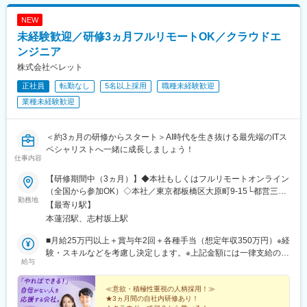
NEW
未経験歓迎／研修3ヵ月フルリモートOK／クラウドエ
ンジニア
株式会社ベレット
正社員
転勤なし
5名以上採用
職種未経験歓迎
業種未経験歓迎
＜約3ヵ月の研修からスタート＞AI時代を生き抜ける最先端のITス
ペシャリストへ一緒に成長しましょう！
仕事内容
【研修期間中（3ヵ月）】◆本社もしくはフルリモートオンライン
（全国から参加OK）◇本社／東京都板橋区大原町9-15└都営三田
勤務地
線「本蓮沼駅」より徒歩4分└都営三田線「志村坂上駅」より徒歩
【最寄り駅】
9分【研修終了後】◆東京23区を中心とした全国各地のITプロジェ
本蓮沼駅、志村坂上駅
クト先※勤務地は希望を考慮します。※転居を伴う転勤はありませ
ん。※すべて徒歩10分以内の駅チカオフィスです。※フルリモー
■月給25万円以上＋賞与年2回＋各種手当（想定年収350万円）※経
ト・在宅勤務・リモートワークはプロジェクトによって異なりま
験・スキルなどを考慮し決定します。※上記金額には一律支給の住
給与
す。
宅手当2万円を含みます。※残業代は全額支給※試用期間6ヵ月あり
（期間中は月給23万円以上で、その他の待遇に変更なし）☆経験
がある方は、現職・前職給与を考慮します。☆明確な評価制度あ
≪意欲・積極性重視の人柄採用！≫
★3ヵ月間の自社内研修あり！
り。個人の頑張りに応じて評価します。【年収例】年収450万円