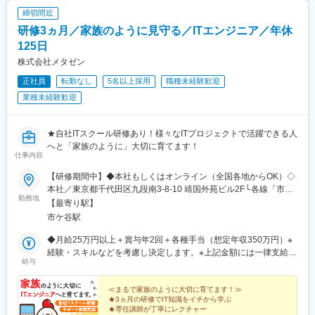
線)、大宮駅(埼玉県)、下北駅、西梅田駅、さっぽろ駅、函館駅前
締切間近
駅、津軽五所川原駅、田茂山駅、あおば通駅、曽根田駅、鷹巣
研修3ヵ月／家族のように見守る／ITエンジニア／年休
駅、工機前駅、佐貫駅、宇都宮駅東口駅、今市駅、中央前橋駅、
125日
西桐生駅、北朝霞駅、池ノ上駅、蓮沼駅、西葛西駅、牛田駅(東京
都)、板橋区役所前駅、京王八王子駅、北品川駅、赤羽岩淵駅、新
株式会社メタゼン
宿駅(東京メトロ)、東池袋駅、不動前駅、住吉駅(東京都)、布田
正社員
転勤なし
5名以上採用
職種未経験歓迎
駅、稲荷町駅(東京都)、立川北駅、三越前駅、二重橋前駅、桜街道
業種未経験歓迎
駅、京成船橋駅、京成千葉駅、北習志野駅、野田市駅、京成成田
駅、仲ノ町駅、逸見駅、新高島駅、京急川崎駅、北茅ケ崎駅、和
田塚駅、入谷駅(神奈川県)、逗子・葉山駅、西松本駅、岩村田駅、
★自社ITスクール研修あり！様々なITプロジェクトで活躍できる人
南豊科駅、上大月駅、志貴野中学校前駅、新魚津駅、北鉄金沢
へと「家族のように」大切に育てます！
駅、福井駅、新浜松駅、新静岡駅、新豊橋駅、近鉄名古屋駅、尾
仕事内容
張一宮駅、名鉄岐阜駅、名電各務原駅、新可児駅、ＪＲ河内永和
駅、大阪梅田駅(阪急線)、九条駅(京都府)、田中口駅、山陽姫路
【研修期間中】◆本社もしくはオンライン（全国各地からOK）◇
駅、西宮駅、山陽明石駅、ハーバーランド駅、宝塚南口駅、新伊
本社／東京都千代田区九段南3-8-10 靖国外苑ビル2F└各線「市ケ
勤務地
丹駅、芦屋川駅、上栄町駅、新八日市駅、倉敷駅、岡山駅前駅、
谷駅」より徒歩5分└各線「九段下駅」より徒歩9分【研修終了
【最寄り駅】
電鉄出雲市駅、高知駅前駅、宮田町駅、高松築港駅、眉山ロープ
後】◆東京23区を中心とした全国各地のITプロジェクト先※勤務地
市ケ谷駅
ウェイ山麓駅、西鉄福岡駅、鹿児島駅前駅、熊本駅前駅、長崎駅
は希望を考慮します。※転居を伴う転勤はありません。※すべて徒
前駅、佐世保中央駅、神泉駅、岩本町駅、西早稲田駅、青井駅、
歩10分以内の駅チカオフィスです。※フルリモート・在宅勤務は
◆月給25万円以上＋賞与年2回＋各種手当（想定年収350万円）※
高津駅(神奈川県)、大阪難波駅、四ツ橋駅、大阪阿部野橋駅、東別
プロジェクトによって異なります。
経験・スキルなどを考慮し決定します。※上記金額には一律支給の
給与
院駅、丸の内駅(愛知県)、祇園駅(福岡県)、櫛田神社前駅、京阪山
住宅手当2万円を含みます。※残業代は全額支給※試用期間6ヵ月あ
科駅、本八幡駅(都営線)、東梅田駅、北１２条駅、松風町駅、広瀬
り（期間中は月給23万円以上で、その他の待遇に変更なし）☆経
通駅、東宿郷駅、東北沢駅、京成関屋駅、新宿三丁目駅、都電雑
験がある方は、現職・前職給与を考慮します。☆明確な評価制度
≪まるで家族のように大切に育てます！≫
★3ヵ月の研修でIT知識をイチから学ぶ
司ケ谷駅、京成上野駅、立川南駅、茅場町駅、京橋駅(東京都)、東
あり。個人の頑張りに応じて評価します。【年収例】年収450万
★専任講師が丁寧にレクチャー
海神駅、栄町駅(千葉県)、汐入駅、高島町駅、電鉄富山駅、広小路