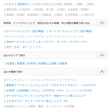
大仙市
北秋田市
にかほ市
仙北市
山本郡（藤里町、三種町、八峰町）
南秋田郡（五城目町、八郎潟町、井川町、大潟村）
仙北郡（美郷町）
雄勝郡（羽後町、東成瀬村）
鹿角郡（小坂町）
北秋田郡（上小阿仁村）
秋田県、インフラエンジニア、英語を活かすの転職・求人情報を職種で絞り込む
サーバーエンジニア（設計構築）
ネットワークエンジニア（設計構築）
データベースエンジニア
プロジェクトマネージャー（インフラ）
Webサービスエンジニア（ネットワーク・サーバー・データベース）
運用・監視・保守（インフラ）
ほかのエリアで探す
北海道
青森県
岩手県
宮城県
山形県
福島県
ほかの職種で探す
ITコンサルタント・システムコンサルタント
プリセールス
業務系アプリケーションエンジニア・プログラマ
サポート・ヘルプデスク
社内SE（社内情報システム）
研究開発（R&D）エンジニア
品質管理
データサイエンティスト
プログラマ・Webサービス系エンジニア
スマホアプリ・ネイティブアプリ系エンジニア（IT）
制御系ソフトウェア開発（通信・ネットワーク・IoT関連）