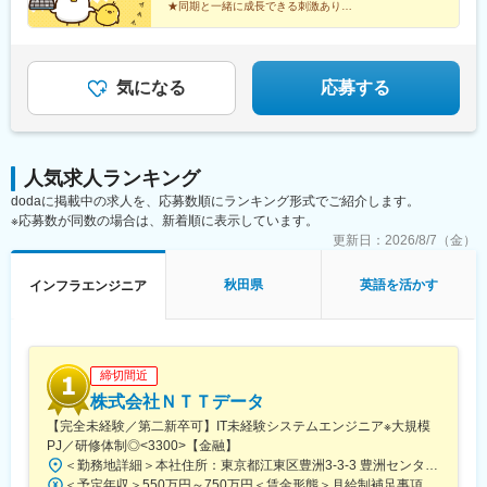
円（経験2年入社）年収600万円（経験3年入社）年収750万円（経
★同期と一緒に成長できる刺激あり
駅(富山県)、七ツ屋駅、新福井駅、第一通り駅、日吉町駅、駅前
験5年入社）
★クラウド技術など先端プロジェクトあり
駅、名鉄名古屋駅、河内永和駅、大阪梅田駅(阪神線)、東寺駅、阪
★頑張りや成長は昇給・昇格で還元
★仕事とプライベートの両立可能
神国道駅、西新町駅、高速神戸駅、芦屋駅(阪神線)、西川緑道公園
駅、猿猴橋町駅、高知橋駅、大手町駅(愛媛県)、天神南駅、桜島桟
気になる
応募する
橋通駅、二本木口駅、五島町駅、中佐世保駅、末広町駅(東京都)、
下落合駅、武蔵溝ノ口駅、なんば駅(南海線)、長堀橋駅、天王寺駅
前駅、栄駅(愛知県)、呉服町駅(福岡県)、四宮駅、京成八幡駅
人気求人ランキング
dodaに掲載中の求人を、応募数順にランキング形式でご紹介します。
※応募数が同数の場合は、新着順に表示しています。
更新日：
2026/8/7（金）
秋田県
英語を活かす
インフラエンジニア
締切間近
株式会社ＮＴＴデータ
【完全未経験／第二新卒可】IT未経験システムエンジニア※大規模
PJ／研修体制◎<3300>【金融】
＜勤務地詳細＞本社住所：東京都江東区豊洲3-3-3 豊洲センタービル勤務地最寄駅： 東京メトロ有楽町線／豊洲駅受動喫煙対策：屋内喫煙可能場所あり変更の範囲：会社の定める事業所（リモートワーク含む）
＜予定年収＞550万円～750万円＜賃金形態＞月給制補足事項なし＜賃金内訳＞月額（基本給）：270,000円～310,000円＜月給＞270,000円～310,000円＜昇給有無＞有＜残業手当＞有＜給与補足＞※詳細は面接時にお伝えします賃金はあくまでも目安の金額であり、選考を通じて上下する可能性があります。月給(月額)は固定手当を含めた表記です。