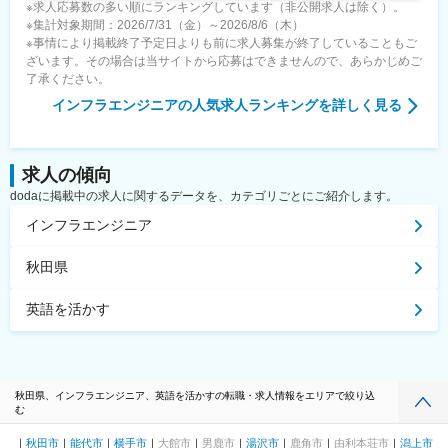
※求人応募数の多い順にランキングしています（非公開求人は除く）。
※集計対象期間：2026/7/31（金）～2026/8/6（木）
※事情により掲載終了予定日よりも前に求人募集が終了していることもご
ざいます。その場合は当サイトから応募はできませんので、あらかじめご
了承ください。
インフラエンジニア
の人気求人ランキングを詳しく見る
求人の傾向
dodaに掲載中の求人に関するデータを、カテゴリごとにご紹介します。
インフラエンジニア
秋田県
英語を活かす
秋田県、インフラエンジニア、英語を活かすの転職・求人情報をエリアで絞り込
む
秋田市
能代市
横手市
大館市
男鹿市
湯沢市
鹿角市
由利本荘市
潟上市