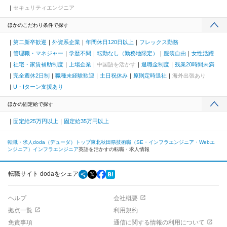
セキュリティエンジニア
ほかのこだわり条件で探す
第二新卒歓迎
外資系企業
年間休日120日以上
フレックス勤務
管理職・マネジャー
学歴不問
転勤なし（勤務地限定）
服装自由
女性活躍
社宅・家賃補助制度
上場企業
中国語を活かす
退職金制度
残業20時間未満
完全週休2日制
職種未経験歓迎
土日祝休み
原則定時退社
海外出張あり
U・Iターン支援あり
ほかの固定給で探す
固定給25万円以上
固定給35万円以上
転職・求人doda（デューダ）トップ
東北
秋田県
技術職（SE・インフラエンジニア・Webエ
ンジニア）
インフラエンジニア
英語を活かすの転職・求人情報
転職サイト dodaをシェア
ヘルプ
会社概要
拠点一覧
利用規約
免責事項
通信に関する情報の利用について