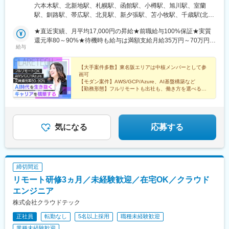
社、大阪支店、もしくは東京・大阪・名古屋エリアの各プロジェ
六本木駅、北新地駅、札幌駅、函館駅、小樽駅、旭川駅、室蘭
クト先※転居を伴う転勤はなし※プロジェクトは希望や適性を考慮
駅、釧路駅、帯広駅、北見駅、新夕張駅、苫小牧駅、千歳駅(北海
して決定！プロジェクトによって自社内勤務も可能◎※現在は
道)、青森駅、八戸駅、弘前駅、五所川原駅、盛岡駅、花巻駅、北
75.6%の社員がリモートにて勤務中！＜リモートワーク率＞フル
★直近実績、月平均17,000円の昇給★前職給与100%保証★実質
上駅、宮古駅、盛駅、久慈駅、仙台駅、石巻駅、杜せきのした
リモート64.0%、リモート×出社11.6%、フル出社24.4%――希望
還元率80～90%★待機時も給与は満額支給月給35万円～70万円＋
駅、新田駅(宮城県)、多賀城駅、気仙沼駅、いわき駅、郡山駅(福
給与
する働き方を選べます。北は北海道、南は沖縄まで全国47都道府
交通費など各種手当※想定年収：4,200,000円～10,560,000円※経
島県)、福島駅(福島県)、会津若松駅、須賀川駅、白河駅、喜多方
県に社員が在籍。特に東京・大阪・名古屋エリアでは出社ベース
験・能力等を考慮の上で決定します。※上記金額には、みなし残業
駅、秋田駅、横手駅、能代駅、湯沢駅、大久保駅(秋田県)、鷹ノ巣
の上流案件が豊富で大手クライアント先の中核メンバーとして参
手当（50時間分・104,000円～212,000円）を含みます。超過分は
【大手案件多数】東名阪エリアは中核メンバーとして参
駅、山形駅、鶴岡駅、酒田駅、米沢駅、天童駅、さくらんぼ東根
画可
画するチャンスも！クライアントと直接やりとりしながら要件定
別途追加支給します。┗残業時間は月平均10時間、多い時でも20
駅、寒河江駅、新庄駅、水戸駅、つくば駅、日立駅、勝田駅、土
【モダン案件】AWS/GCP/Azure、AI基盤構築など
義や設計から携わるため上流工程やPM/PLを目指す方には出社ベ
時間程度と安定しております★単価連動型の給与体系ではないた
浦駅、古河駅、取手駅、下館駅、笹川駅、牛久駅、龍ケ崎市駅、
【勤務形態】フルリモートも出社も、働き方を選べる
ースの案件が近道です。【本社】東京都港区西麻布3丁目21-20 霞
め、万が一待機になってもその間の給与は満額支給しています。
【年収UP】前給保証＆実質還元率80～90%
守谷駅、水海道駅、宇都宮駅、小山駅、栃木駅、足利駅、佐野
【WLB】年休126日＆残業月10h
町コーポB1【大阪支店】大阪府大阪市北区梅田1丁目2-2 大阪駅前
＜1年間の昇給事例をご紹介！＞・20代/フロントエンドエンジニ
駅、那須塩原駅、鹿沼駅、真岡駅、下今市駅、西那須野駅、高崎
第2ビル12-12
ア：月給274,000円→月給362,000円・20代/iOSエンジニア：月給
駅、前橋駅、太田駅(群馬県)、伊勢崎駅、桐生駅、館林駅、渋川
237,000円→月給287,000円・20代/Androidエンジニア：月給
駅、川口駅、川越駅、所沢駅、越谷駅、草加駅、春日部駅、上尾
気になる
応募する
316,000円→月給374,000円・30代/Javaエンジニア（上流）：月
駅、熊谷駅、浦和駅、新座駅、狭山市駅、入間市駅、三郷駅(埼玉
給340,000円→月給418,000円・30代/インフラエンジニア（AWS
県)、深谷駅、朝霞台駅、戸田駅(埼玉県)、ふじみ野駅、鴻巣駅、
設計構築）：月給380,000円→月給440,000円
坂戸駅(埼玉県)、八潮駅、志木駅、飯能駅、下北沢駅、練馬駅、蒲
田駅、葛西駅、北千住駅、荻窪駅、大山駅(東京都)、八王子駅、豊
締切間近
洲駅、亀有駅、品川駅、町田駅、赤羽駅、新宿駅、中野駅(東京
リモート研修3ヵ月／未経験歓迎／在宅OK／クラウド
都)、池袋駅、目黒駅、錦糸町駅、渋谷駅、調布駅、上野駅、小平
駅、立川駅、日本橋駅(東京都)、吉祥寺駅、多摩センター駅、青梅
エンジニア
駅、国分寺駅、武蔵小金井駅、昭島駅、東京駅、国立駅、玉川上
株式会社クラウドテック
水駅、東久留米駅、船橋駅、松戸駅、市川駅、柏駅、五井駅、千
正社員
転勤なし
5名以上採用
職種未経験歓迎
葉駅、流山おおたかの森駅、八千代台駅、習志野駅、浦安駅(千葉
県)、愛宕駅(千葉県)、木更津駅、成田駅、我孫子駅、鎌ケ谷駅、
業種未経験歓迎