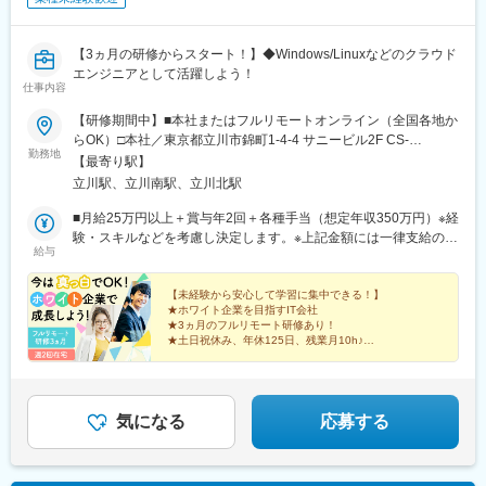
印西牧の原駅、四街道駅、銚子駅、藤沢駅、横須賀駅、横浜駅、
相模原駅、川崎駅、平塚駅、茅ケ崎駅、大和駅(神奈川県)、本厚木
駅、小田原駅、鎌倉駅、秦野駅、座間駅、伊勢原駅、逗子駅、三
【3ヵ月の研修からスタート！】◆Windows/Linuxなどのクラウド
崎口駅、長野駅、松本駅、上田駅、佐久平駅、飯田駅(長野県)、豊
エンジニアとして活躍しよう！
仕事内容
科駅、中野松川駅、飯山駅、須坂駅、広丘駅、甲府駅、竜王駅、
石和温泉駅、富士山駅、山梨市駅、都留市駅、韮崎駅、大月駅、
【研修期間中】■本社またはフルリモートオンライン（全国各地か
富山駅、越中中川駅、砺波駅、黒部駅、魚津駅、滑川駅、金沢
らOK）□本社／東京都立川市錦町1-4-4 サニービル2F CS-
駅、福井駅(福井県)、敦賀駅、浜松駅、静岡駅、富士駅、沼津駅、
勤務地
245└「立川駅」より徒歩5分└「立川南駅」より徒歩7分└「立川
【最寄り駅】
磐田駅、藤枝駅、岡崎駅、豊橋駅、名古屋駅、刈谷市駅、名鉄一
北駅」より徒歩8分【研修終了後】■東京23区を中心とした全国各
立川駅、立川南駅、立川北駅
宮駅、三河安城駅、岐阜駅、各務ケ原駅、多治見駅、可児駅、四
地のITプロジェクト先※勤務地は希望を考慮します。※転居を伴う
日市駅、津駅、名張駅、布施駅、豊中駅、吹田駅(東海道本線)、梅
転勤はありません。※すべて徒歩10分以内の駅チカオフィスで
■月給25万円以上＋賞与年2回＋各種手当（想定年収350万円）※経
田駅(地下鉄)、茨木駅、京都駅、宇治駅(奈良線)、亀岡駅、奈良
す。※フルリモート・在宅勤務・ハイブリッドワークはプロジェク
験・スキルなどを考慮し決定します。※上記金額には一律支給の住
駅、天理駅、和歌山駅、姫路駅、西宮駅(ＪＲ線)、尼崎駅(東海道
給与
トによって異なります。
宅手当2万円を含みます。※残業代は全額支給※試用期間6ヵ月あり
本線)、明石駅、神戸駅(兵庫県)、宝塚駅、伊丹駅(阪急線)、芦屋駅
（期間中は月給23万円以上で、その他の待遇に変更なし）☆ITエ
(東海道本線)、大津駅、草津駅(滋賀県)、彦根駅、八日市駅、倉敷
ンジニア経験がある方は、現職・前職給与を考慮します。【年収
【未経験から安心して学習に集中できる！】
市駅、岡山駅、津山駅、広島駅、福山駅、呉駅、西条駅(広島県)、
★ホワイト企業を目指すIT会社
アップイメージ】年収450万円（未経験入社2年目）年収650万円
尾道駅、下関駅、山口駅(山口県)、宇部駅、鳥取駅、米子駅、境港
★3ヵ月のフルリモート研修あり！
（未経験入社3年目）年収800万円（未経験入社5年目）
★土日祝休み、年休125日、残業月10h♪
駅、松江駅、出雲市駅、高知駅、古津賀駅、ＪＲ松山駅前駅、今
★週2回在宅・リモートOK！
治駅、宇和島駅、高松駅(香川県)、丸亀駅、徳島駅、阿南駅、鳴門
★スキル・成長に合わせて昇給・昇格！
駅、久留米駅、小倉駅(福岡県)、大牟田駅、筑紫駅、天神駅、大分
★20代が中心となって成長中！
駅、別府駅(大分県)、中津駅(大分県)、宮崎駅、延岡駅、都城駅、
気になる
応募する
鹿児島駅、熊本駅、佐賀駅、長崎駅(長崎県)、佐世保駅、那覇空港
駅(鉄道)、秋葉原駅、高田馬場駅、綾瀬駅、豊田駅、溝の口駅、な
んば駅(地下鉄)、心斎橋駅、天王寺駅、金山駅(愛知県)、伏見駅(愛
知県)、博多駅、中洲川端駅、山科駅、久喜駅、本八幡駅(総武