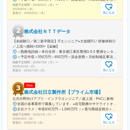
掲載予定期間：
2026/5/21（木）
〜
2026/8/19（水）
気になる
更新日：
2026/5/21（木）
株式会社ＮＴＴデータ
【未経験◎／第二新卒限定】ITエンジニア※大規模PJ／研修体制◎
／上流へ挑戦<3300>【金融】
＜勤務地詳細＞本社住所：東京都江東区豊洲3-3-3 豊洲センタービル勤務地最寄駅： 東京メトロ有楽町線／豊洲駅受動喫煙対策：屋内喫煙可能場所あり変更の範囲：会社の定める事業所（リモートワーク含む）
＜予定年収＞550万円～850万円＜賃金形態＞月給制補足事項なし＜賃金内訳＞月額（基本給）：300,000円～380,000円＜月給＞300,000円～380,000円＜昇給有無＞有＜残業手当＞有＜給与補足＞※詳細は面接時にお伝えします賃金はあくまでも目安の金額であり、選考を通じて上下する可能性があります。月給(月額)は固定手当を含めた表記です。
掲載予定期間：
2026/7/20（月）
〜
2026/10/18（日）
気になる
更新日：
2026/7/20（月）
New
株式会社日立製作所【プライム市場】
公共分野向けアプリ・インフラエンジニア／超上流・PoCに参画
全国の各事業所で募集しています。※在宅勤務やサテライトオフィス勤務を併用しながらの勤務が可能です。＜北海道・東北＞・北海道、宮城＜関東＞・東京、神奈川、埼玉、千葉、茨城＜東海＞愛知＜関西＞大阪、兵庫＜中国・四国・九州＞広島、岡山、福岡または各拠点周辺のお客さま先※受動喫煙対策あり（屋内全面禁煙）
主任クラス：年収830万円～1,080万円（＋賞与業績反映分＋諸手当） 課長クラス：年収1,150万円～1,500万円（＋賞与業績反映分＋諸手当）
掲載予定期間：
2026/7/6（月）
〜
2026/10/4（日）
気になる
更新日：
2026/7/8（水）