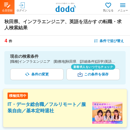
会員登録
ログイン
気になる
メニュー
秋田県、インフラエンジニア、英語を活かす
の転職・求
人検索結果
4
条件で並び替え
件
現在の検索条件
[職種]インフラエンジニア [勤務地]秋田県 [詳細条件](語学)英語を活かす
新着求人をいつでもチェック
条件の変更
この条件を保存
積極採用中
IT・データ総合職／フルリモート／服
装自由／基本定時退社