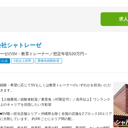
求人
会社シャトレーゼ
ーゼのSV・教育トレーナー／想定年収520万円～
5名以上採用
業種未経験歓迎
正社員
経験・希望に応じてSVもしくは教育トレーナーのいずれかを担当いただ
きます。
【人物重視／経験者歓迎／要普免（AT限定可）／高卒以上】ワンランク
上のキャリアを目指したい方歓迎
■SV職＜担当店舗エリア＞沖縄県を除く全国の店舗を2ブロック10エリア
に分割しています。 約3年ごとにエリア間の配...