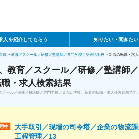
求人を紹介してもらう
知りたい・聞きたい
ントサービス
転職ノウハウ
ス職
教育／スクール／研修／塾講師／専門学校／英会話学校
新着の転職・求人
、教育／スクール／研修／塾講師／
サービス
データで見る転職
転職・求人検索結果
ーエージェントサービス
コラム・インタビュー
スクール／研修／塾講師／専門学校／英会話学校、新着の転職・求人検索結果です
転職Q&A
大手取引／現場の司令塔／企業の物流課
用中
工程管理／13