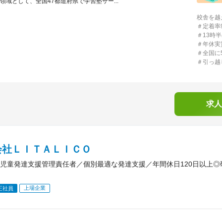
領域として、全国47都道府県で学習塾サー...
校舎を越
＃定着率9
＃13時
＃年休実
＃全国に
＃引っ越
求人
会社ＬＩＴＡＬＩＣＯ
児童発達支援管理責任者／個別最適な発達支援／年間休日120日以上
上場企業
正社員