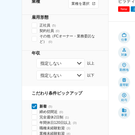
ピラティ
業種
業種を選択
New
雇用形態
正社員
(
5
)
契約社員
(
0
)
その他（FCオーナー・業務委託な
仕事
ど）
(
0
)
年収
対象
指定しない
以上
勤務地
指定しない
以下
最寄駅
こだわり条件ピックアップ
給与
新着
(
5
)
締め切間近
(
0
)
事業
完全週休2日制
(
1
)
年間休日120日以上
(
3
)
職種未経験歓迎
(
3
)
業種未経験歓迎
(
4
)