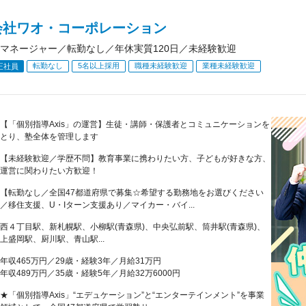
会社ワオ・コーポレーション
マネージャー／転勤なし／年休実質120日／未経験歓迎
転勤なし
5名以上採用
職種未経験歓迎
業種未経験歓迎
正社員
【「個別指導Axis」の運営】生徒・講師・保護者とコミュニケーションを
とり、塾全体を管理します
【未経験歓迎／学歴不問】教育事業に携わりたい方、子どもが好きな方、
運営に関わりたい方歓迎！
【転勤なし／全国47都道府県で募集☆希望する勤務地をお選びください
／移住支援、U・Iターン支援あり／マイカー・バイ...
西４丁目駅、新札幌駅、小柳駅(青森県)、中央弘前駅、筒井駅(青森県)、
上盛岡駅、厨川駅、青山駅...
年収465万円／29歳・経験3年／月給31万円
年収489万円／35歳・経験5年／月給32万6000円
★「個別指導Axis」“エデュケーション”と“エンターテインメント”を事業