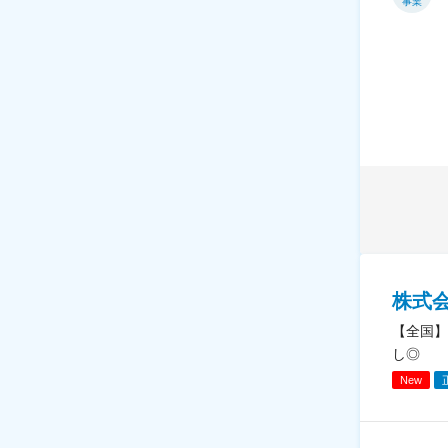
事業
株式
【全国】
し◎
New