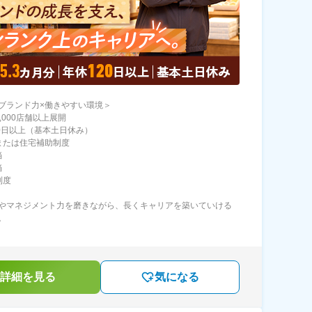
ブランド力×働きやすい環境＞
,000店舗以上展開
20日以上（基本土日休み）
または住宅補助制度
当
当
制度
やマネジメント力を磨きながら、長くキャリアを築いていける
。
詳細を見る
気になる