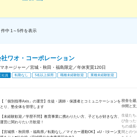
件中
1～5
件
を表示
会社ワオ・コーポレーション
マネージャー／宮城・秋田・福島限定／年休実質120日
転勤なし
5名以上採用
職種未経験歓迎
業種未経験歓迎
正社員
校舎を越
【「個別指導Axis」の運営】生徒・講師・保護者とコミュニケーションを
仲間と支
とり、塾全体を管理します
生徒たち
【未経験歓迎／学歴不問】教育事業に携わりたい方、子どもが好きな方、
び合った
運営に関わりたい方歓迎！
ちの成長
【宮城県・秋田県・福島県／転勤なし／マイカー通勤OK】※U・Iターン支
間とのつ