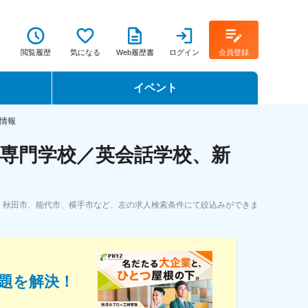
閲覧履歴
気になる
Web履歴書
ログイン
会員登録
イベント
転職イベント・転職セミナー
情報
専門学校／英会話学校、新
転職フェア
転職セミナー動画
。秋田市、能代市、横手市など、左の求人検索条件にて絞込みができま
題を解決！