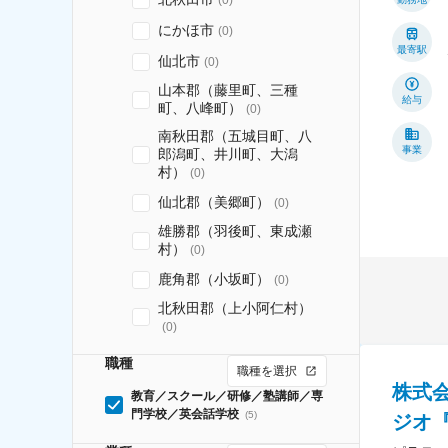
にかほ市
(
0
)
最寄駅
仙北市
(
0
)
山本郡（藤里町、三種
給与
町、八峰町）
(
0
)
南秋田郡（五城目町、八
事業
郎潟町、井川町、大潟
村）
(
0
)
仙北郡（美郷町）
(
0
)
雄勝郡（羽後町、東成瀬
村）
(
0
)
鹿角郡（小坂町）
(
0
)
北秋田郡（上小阿仁村）
(
0
)
職種
職種を選択
株式
教育／スクール／研修／塾講師／専
門学校／英会話学校
(
5
)
ジオ『