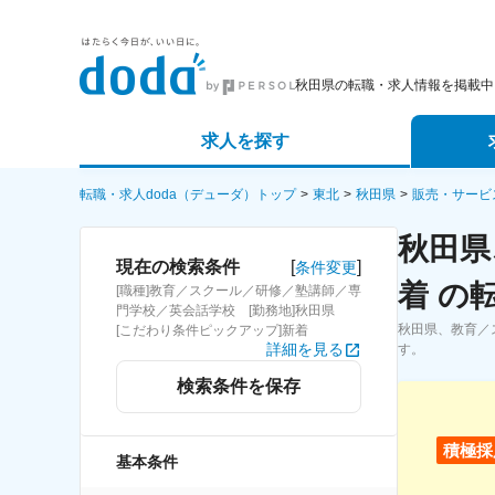
秋田県の転職・求人情報を掲載中
求人を探す
詳細条件から探す
エージェ
転職・求人doda（デューダ）トップ
東北
秋田県
販売・サービ
秋田県
新着求人から探す
スカウト
[
]
現在の検索条件
条件変更
着 の
[職種]教育／スクール／研修／塾講師／専
求人特集から探す
パートナ
門学校／英会話学校 [勤務地]秋田県
秋田県、教育／
[こだわり条件ピックアップ]新着
詳細を見る
す。
検索条件を保存
積極採
基本条件