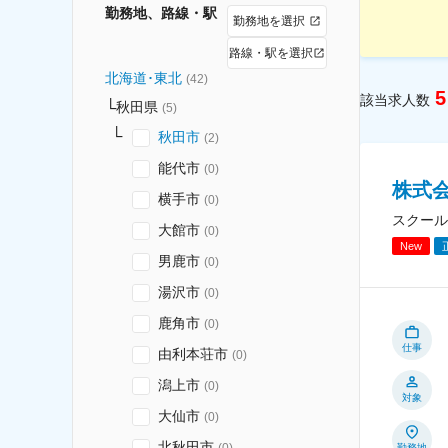
勤務地、路線・駅
勤務地を選択
路線・駅を選択
北海道･東北
(
42
)
5
該当求人数
秋田県
(
5
)
秋田市
(
2
)
能代市
(
0
)
株式
横手市
(
0
)
スクール
大館市
(
0
)
New
男鹿市
(
0
)
湯沢市
(
0
)
鹿角市
(
0
)
仕事
由利本荘市
(
0
)
潟上市
(
0
)
対象
大仙市
(
0
)
北秋田市
(
0
)
勤務地