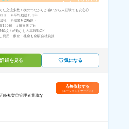
えた交流多数！横のつながりが強いから未経験でも安心◎
3％ ＃平均勤続15.3年
半出社 ＃残業月20h以下
質120日 ＃曜日固定休
540校！転勤なし＆車通勤OK
し費用・敷金・礼金も全額会社負担
詳細を見る
気になる
応募依頼する
（エージェントサービス）
◎研修充実◎管理者業務な