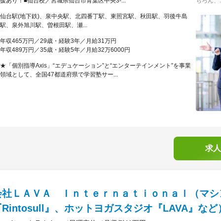
援あり！■仙台校／宮城県仙台市青葉区中央3-...
ちろん、..
仙台駅(地下鉄)、泉中央駅、北四番丁駅、東照宮駅、秋田駅、羽後牛島
駅、泉外旭川駅、曽根田駅、瀬...
年収465万円／29歳・経験3年／月給31万円
年収489万円／35歳・経験5年／月給32万6000円
★「個別指導Axis」“エデュケーション”と“エンターテインメント”を事業
領域として、全国47都道府県で学習塾サー...
求人
会社ＬＡＶＡ Ｉｎｔｅｒｎａｔｉｏｎａｌ（マシ
Rintosull』、ホットヨガスタジオ『LAVA』など