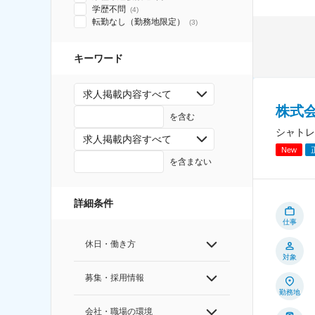
学歴不問
(
4
)
転勤なし（勤務地限定）
(
3
)
キーワード
求人掲載内容すべて
株式
を含む
シャトレ
求人掲載内容すべて
New
を含まない
詳細条件
仕事
休日・働き方
対象
募集・採用情報
勤務地
会社・職場の環境