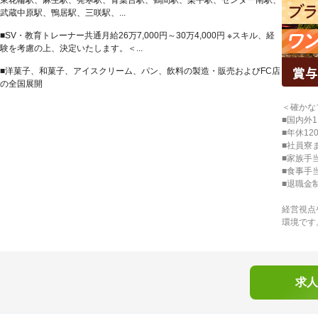
東花輪駅、麻生駅、発寒駅、青葉台駅、鶴間駅、栗平駅、センター南駅、
武蔵中原駅、鴨居駅、三咲駅、...
■SV・教育トレーナー共通月給26万7,000円～30万4,000円 ※スキル、経
験を考慮の上、決定いたします。＜...
■洋菓子、和菓子、アイスクリーム、パン、飲料の製造・販売およびFC店
の全国展開
＜確かな
■国内外1
■年休1
■社員寮
■家族手
■食事手
■退職金
経営視点
環境です
求人