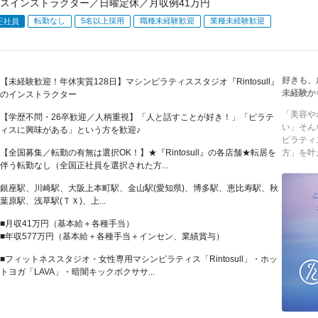
スインストラクター／日曜定休／月収例41万円
転勤なし
5名以上採用
職種未経験歓迎
業種未経験歓迎
正社員
好きも、
【未経験歓迎！年休実質128日】マシンピラティススタジオ『Rintosull』
未経験か
のインストラクター
「美容や
【学歴不問・26卒歓迎／人柄重視】「人と話すことが好き！」「ピラテ
い」そん
ィスに興味がある」という方を歓迎♪
ピラティ
【全国募集／転勤の有無は選択OK！】★『Rintosull』の各店舗★転居を
方」を叶
伴う転勤なし（全国正社員を選択された方...
銀座駅、川崎駅、大阪上本町駅、金山駅(愛知県)、博多駅、恵比寿駅、秋
葉原駅、浅草駅(ＴＸ)、上...
■月収41万円（基本給＋各種手当）
■年収577万円（基本給＋各種手当＋インセン、業績賞与）
■フィットネススタジオ・女性専用マシンピラティス「Rintosull」・ホッ
トヨガ「LAVA」・暗闇キックボクササ...