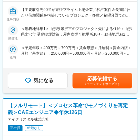
【主要取引先90％が東証プライム上場企業／独占案件＆長期にわ
たり信頼関係を構築しているプロジェクト多数／希望分野での配
仕事内容
属率100％／エンジニアのキャリアアップ支援に注力／年間休日
122日・プライベート重視の働き方◎】
＜勤務地詳細1＞山形県米沢市のプロジェクト先による住所：山形
県米沢市 受動喫煙対策：屋内喫煙可能場所あり＜勤務地詳細2＞
■業務内容
勤務地
山形県鶴岡市のプロジェクト先による住所：山形県鶴岡市 受動喫
自動車関連、医療機器、家電、産業機械メーカーを中心とした開
煙対策：敷地内喫煙可能場所あり変更の範囲：会社の定める事業
＜予定年収＞400万円～700万円＜賃金形態＞月給制＜賃金内訳＞
発プロジェクトで設計を中心にエンジニア業務をお任せします。
所
月額（基本給）：250,000円～500,000円＜月給＞250,000円～
経験に併せて上流の要件定義から基本設計、詳細設計まで各フェ
給与
500,000円＜昇給有無＞有＜残業手当＞有＜給与補足＞※年収は応
ーズに参画可能です。
相談となります。※賞与年2 回、または賞与見込み月給設定の場合
＜業務例＞
あり■給与改定：年1回（5月）■賞与（業績連動）：年2回賃金は
製品設計、部品設計、設備設計、CAE解析、試験評価等
あくまでも目安の金額であり、選考を通じて上下する可能性があ
※1つの案件の期間は3～4年がほとんどですが、長い案件ですと10
応募依頼する
気になる
ります。月給(月額)は固定手当を含めた表記です。
年以上在籍しています。
（エージェントサービス）
※豊富な案件があるため、ご経験や希望に合わせたアサインが可能
です。
【フルリモート】＜プロセス革命でモノづくりを再定
■配属先
・エンジニアリング事業本部にて約600 名が活躍中
義＞CAEエンジニア◆年休126日
※配属先平均人数は約5人で複数名でのプロジェクト着手が基本と
アイクリスタル株式会社
なります。
就業形態は下記いずれかの就業形態となります。
正社員
転勤なし
・自社開発センターでの勤務（受託契約）
・クライアント企業での勤務（構内請負契約/派遣契約）