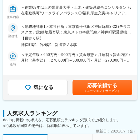
「前職の経験を活かしながら新しい技術に挑戦できる」「役員と
～創業68年以上の業界最大手・土木・建築系総合コンサルタント/
もフラットに議論できる」「自社開発の教育システムで学びなが
在宅勤務可/ワークライフバランス〇/福利厚生充実/キャリアアッ
らスピード成長」「国家プロジェクトや大手企業との共同研究に
仕事内容
プ、就業環境改善が見込める魅力案件～
関われる」などの声が挙がっています！
＜勤務地詳細1＞本社住所：東京都千代田区神田錦町3-22 (テラス
■業務内容：
スクエア)勤務地最寄駅：東京メトロ半蔵門線／神保町駅受動喫煙
■フルリモート勤務
建設プロジェクトの企画・立案・調査・計画・設計・施工管理な
勤務地
対策：屋内全面禁煙＜勤務地詳細2＞全国事業所のいずれか住所：
全国に顧客を有し、自社開発の教育ソフトがあるなど、日本全国
【最寄り駅】
ど、一連の技術サービスを提供する業界最大手・土木・建築系総
47都道府県 受動喫煙対策：屋内全面禁煙変更の範囲：本文参照
どこからでも勤務可能です。実際に隔月出社のペースで働いてい
神保町駅、竹橋駅、新御茶ノ水駅
合コンサルタントである当社にて、地盤・水文・環境分野におけ
る社員もいます。
る各種解析および対策設計を担当いただけるエンジニアを募集し
＜予定年収＞650万円～900万円＜賃金形態＞月給制＜賃金内訳＞
※入社後1か月は社員を知る目的で出社を頂きます。
ています。
月額（基本給）：270,000円～580,000円＜月給＞270,000円～
斜面防災から水循環解析、汚染対策まで、社会インフラを支える
給与
580,000円＜昇給有無＞有＜残業手当＞有＜給与補足＞■昇給：年
■当社について
幅広いプロジェクトに携わることができます。
1回（10月）の評価による■賞与：年2回（6月・12月）※賞与は業
・名古屋大学・宇治原研究室の先端研究を基盤に生まれたスター
績連動、入社日により在籍期間按分あり賃金はあくまでも目安の
トアップ企業です。
■業務詳細：
金額であり、選考を通じて上下する可能性があります。月給(月額)
・製造業の「当たり前」を変える新技術である、プロセスインフ
応募依頼する
（1） 斜面・宅地の安定解析および対策設計
気になる
は固定手当を含めた表記です。
ォマティクス（PI）で、カンや試行錯誤に頼る開発から、データ
（エージェントサービス）
（2） 軟弱地盤・耐震関連の地盤解析および対策設計
駆動のスマートなプロセスへ。僅かな実データからデジタルツイ
（3） 水文・地下水解析（水循環解析全般）
ンを作り、仮想実験で最適条件を瞬時に導きます。結果、開発期
（4） 土壌・地下水汚染対策および環境保全関連業務
間は短縮、さらに高品質な製品開発に繋げることができます。
・仲間はAIエンジニアや大手企業出身者など多彩なメンバーで構
人気求人ランキング
■働く環境：
成され、資金調達も完了しています。
dodaに掲載中の求人を、応募数順にランキング形式でご紹介します。
（1）長期的に働き続けられる環境
・国家プロジェクトや大手企業との共同研究も進行中で、日本の
※応募数が同数の場合は、新着順に表示しています。
働きがいを感じながら、能力を100％発揮し成果をあげることが
ものづくりに新しい常識を生み出す挑戦を続けています。
できるよう、多様な働き方の推進・定着を強化。
更新日：
2026/8/7（金）
（2）在宅勤務可（週に2～3回程度）