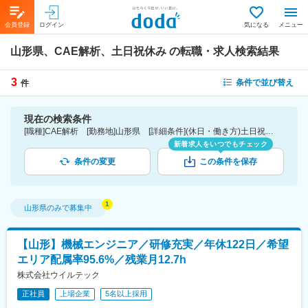
会員登録
ログイン
気になる
メニュー
山形県、CAE解析、土日祝休み
の転職・求人検索結果
3
条件で並び替え
件
現在の検索条件
[職種]CAE解析 [勤務地]山形県 [詳細条件](休日・働き方)土日祝休み
新着求人をいつでもチェック
条件の変更
この条件を保存
山形県
のみで募集中
【山形】機械エンジニア／研修充実／年休122日／希望
エリア配属率95.6%／残業月12.7h
株式会社ウイルテック
正社員
上場企業
5名以上採用