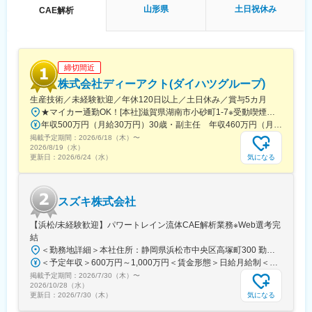
在宅勤務、サテライトオフィスの他に、移動時間の有効活用を目
山形県
土日祝休み
CAE解析
的として、モバイルワークを活用しています。
（3）時差出勤制度
オフィスへの出社、テレワークを問わず、時差出勤制度を取り入
れています。社員は、始業時刻を5:00～11:00の間で選択できま
締切間近
す。
（4）ワークライフバランス
株式会社ディーアクト(ダイハツグループ)
毎週水曜日はノー残業デーです。同業他社にも働きかけを行い、
生産技術／未経験歓迎／年休120日以上／土日休み／賞与5カ月
年に2回の業界一斉ノー残業デーも主導しています。
★マイカー通勤OK！[本社]滋賀県湖南市小砂町1-7※受動喫煙対策／屋内全面禁煙
年収500万円（月給30万円）30歳・副主任 年収460万円（月給27万円）28歳
■企業魅力
掲載予定期間：
2026/6/18（木）
〜
国内外に貢献する業界シェアトップクラスの「技術・知識集団」
2026/8/19（水）
であり、68年以上の歴史を有する土木・建築系総合コンサルタン
気になる
更新日：
2026/6/24（水）
ト業界のリーディングカンパニー。
都市・地域計画、環境、道路、鉄道、河川、上下水道、港湾、空
港、建築、福祉、情報、PFI、NPM、防災等の社会資本整備、維
スズキ株式会社
持管理に、卓越した技術と柔軟な頭脳をもって応え、日本経済の
発展に伴い多くのプロジェクトに携わってきました。
【浜松/未経験歓迎】パワートレイン流体CAE解析業務※Web選考完
結
変更の範囲：会社の定める業務
＜勤務地詳細＞本社住所：静岡県浜松市中央区高塚町300 勤務地最寄駅：JR東海道本線／高塚駅受動喫煙対策：屋内全面禁煙変更の範囲：本文参照
＜予定年収＞600万円～1,000万円＜賃金形態＞日給月給制＜賃金内訳＞月額（基本給）：294,000円～400,000円/月21日間勤務想定＜想定月額＞294,000円～400,000円＜昇給有無＞有＜残業手当＞有＜給与補足＞■昇給：年1回（4月）■賞与：年2回（7月・12月）■モデル年収（残業代月30H込）30歳：年収760万円35歳／一般～主任：年収760万円～920万円40歳／一般～主任：年収760万円～1,000万円※確約するものではなく、最終学歴・社会人歴及び経験スキルにより前後します。賃金はあくまでも目安の金額であり、選考を通じて上下する可能性があります。月給(月額)は固定手当を含めた表記です。
掲載予定期間：
2026/7/30（木）
〜
2026/10/28（水）
気になる
更新日：
2026/7/30（木）