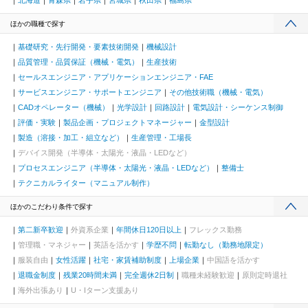
北海道
青森県
岩手県
宮城県
秋田県
福島県
ほかの職種で探す
基礎研究・先行開発・要素技術開発
機械設計
品質管理・品質保証（機械・電気）
生産技術
セールスエンジニア・アプリケーションエンジニア・FAE
サービスエンジニア・サポートエンジニア
その他技術職（機械・電気）
CADオペレーター（機械）
光学設計
回路設計
電気設計・シーケンス制御
評価・実験
製品企画・プロジェクトマネージャー
金型設計
製造（溶接・加工・組立など）
生産管理・工場長
デバイス開発（半導体・太陽光・液晶・LEDなど）
プロセスエンジニア（半導体・太陽光・液晶・LEDなど）
整備士
テクニカルライター（マニュアル制作）
ほかのこだわり条件で探す
第二新卒歓迎
外資系企業
年間休日120日以上
フレックス勤務
管理職・マネジャー
英語を活かす
学歴不問
転勤なし（勤務地限定）
服装自由
女性活躍
社宅・家賃補助制度
上場企業
中国語を活かす
退職金制度
残業20時間未満
完全週休2日制
職種未経験歓迎
原則定時退社
海外出張あり
U・Iターン支援あり