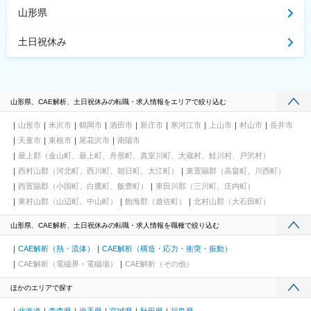
山形県
土日祝休み
山形県、CAE解析、土日祝休みの転職・求人情報をエリアで絞り込む
山形市
米沢市
鶴岡市
酒田市
新庄市
寒河江市
上山市
村山市
長井市
天童市
東根市
尾花沢市
南陽市
最上郡（金山町、最上町、舟形町、真室川町、大蔵村、鮭川村、戸沢村）
西村山郡（河北町、西川町、朝日町、大江町）
東置賜郡（高畠町、川西町）
西置賜郡（小国町、白鷹町、飯豊町）
東田川郡（三川町、庄内町）
東村山郡（山辺町、中山町）
飽海郡（遊佐町）
北村山郡（大石田町）
山形県、CAE解析、土日祝休みの転職・求人情報を職種で絞り込む
CAE解析（熱・流体）
CAE解析（構造・応力・衝突・振動）
CAE解析（電磁界・電磁場）
CAE解析（その他）
ほかのエリアで探す