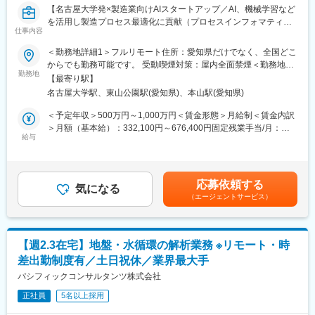
【名古屋大学発×製造業向けAIスタートアップ／AI、機械学習など
を活用し製造プロセス最適化に貢献（プロセスインフォマティク
■リモートワーク
仕事内容
ス）／週刊東洋経済「すごいベンチャー100」2024年掲載】
参加プロジェクトごとに異なりますが、多くのエンジニアがリモ
ートワーク就業を活用しております。
＜勤務地詳細1＞フルリモート住所：愛知県だけでなく、全国どこ
■業務内容
からでも勤務可能です。 受動喫煙対策：屋内全面禁煙＜勤務地詳
・製造業のクライアントからいただく現場の各種データを用い
■教育・研修体制
勤務地
細2＞本社住所：愛知県名古屋市千種区不老町1 名古屋大学 TOIC
【最寄り駅】
て、シミュレーション解析業務をご担当頂きます。
・当社ではエンジニア第一の考えの元、営業担当が案件のアサイ
受動喫煙対策：屋内全面禁煙
名古屋大学駅、東山公園駅(愛知県)、本山駅(愛知県)
・シミュレーションを有効活用し、試作や製造工程を短縮し歩留
ンから受け入れ後のフォローまでを一気通貫でサポートします。
まり向上に貢献頂きます。
また、技術管理担当と営業が定期的に面談を行い、仕事内容や職
＜予定年収＞500万円～1,000万円＜賃金形態＞月給制＜賃金内訳
場に問題がないかを確認します。エンジニアが成長していくため
＞月額（基本給）：332,100円～676,400円固定残業手当/月：
・オープンソースCAEのソルバー開発
のアドバイスをキャリアコンサルタントと打ち合わせを行うこと
給与
77,900円～158,600円（固定残業時間30時間0分/月）超過した時
・CAEとAIを組み合わせた技術開発
で、「働きやすい環境」を実現しています。
間外労働の残業手当は追加支給＜月給＞410,000円～835,000円
・シミュレーションを用いた顧客プロセスの課題解決
・技術力向上の為の研修時間も勤務時間として給与支給の対象と
（一律手当を含む）＜昇給有無＞有＜残業手当＞有＜給与補足＞■
・CAEや物理ドメインに関するリサーチ
なります。
給与改定：年2回（1月、7月）■賞与：年2回（3月、9月）賃金は
応募依頼する
・マンツーマンによる研修に関して
気になる
あくまでも目安の金額であり、選考を通じて上下する可能性があ
（エージェントサービス）
■業務の魅力
研修は4,500本の研修コンテンツもありますが、注力しているのは
ります。月給(月額)は固定手当を含めた表記です。
・多種多様な製造ラインのシミュレーション業務に携わるため、
エンジニアの経験や得意不得意に合わせたマンツーマンによる対
幅広い製造プロセスの知識習得が可能です。
面研修です。実務で活かせる技術力向上には複数人の講座よりエ
・CAE解析にAIを組み合わせたソリューションの経験を積むこと
ンジニア個人に向けた研修を行い、通常より早いキャリアアップ
【週2.3在宅】地盤・水循環の解析業務 ※リモート・時
が可能です。
を実現できると考えております。※研修内容によって、複数人にな
差出勤制度有／土日祝休／業界最大手
・クライアントの製造現場のエンジニアの方々とのコミュニケー
る場合もございます。
ション機会も豊富です。現場の方から情報を引き出すためのコミ
パシフィックコンサルタンツ株式会社
ュニケーション力が求められます。
変更の範囲：会社の定める業務
正社員
5名以上採用
■中途入社者からの声