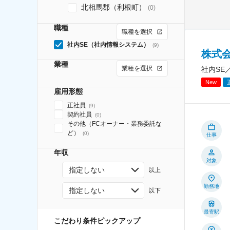
北相馬郡（利根町）
(
0
)
職種
職種を選択
社内SE（社内情報システム）
(
9
)
株式
業種
業種を選択
社内SE
New
雇用形態
正社員
(
9
)
契約社員
(
0
)
その他（FCオーナー・業務委託な
ど）
(
0
)
仕事
年収
対象
指定しない
以上
勤務地
指定しない
以下
最寄駅
こだわり条件ピックアップ