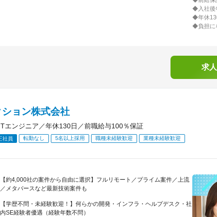
◆前給保
◆入社後
◆年休1
◆負担に
求人
クション株式会社
ITエンジニア／年休130日／前職給与100％保証
転勤なし
5名以上採用
職種未経験歓迎
業種未経験歓迎
正社員
【約4,000社の案件から自由に選択】フルリモート／プライム案件／上流
／メタバースなど最新技術案件も
【学歴不問・未経験歓迎！】何らかの開発・インフラ・ヘルプデスク・社
内SE経験者優遇（経験年数不問）