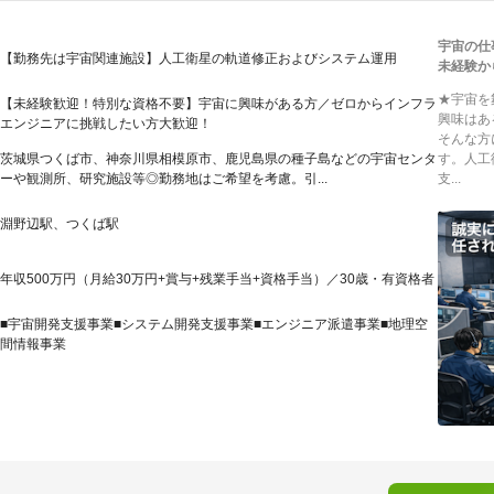
宇宙の仕
【勤務先は宇宙関連施設】人工衛星の軌道修正およびシステム運用
未経験か
★宇宙を
【未経験歓迎！特別な資格不要】宇宙に興味がある方／ゼロからインフラ
興味はあ
エンジニアに挑戦したい方大歓迎！
そんな方
茨城県つくば市、神奈川県相模原市、鹿児島県の種子島などの宇宙センタ
す。人工
ーや観測所、研究施設等◎勤務地はご希望を考慮。引...
支...
淵野辺駅、つくば駅
年収500万円（月給30万円+賞与+残業手当+資格手当）／30歳・有資格者
■宇宙開発支援事業■システム開発支援事業■エンジニア派遣事業■地理空
間情報事業