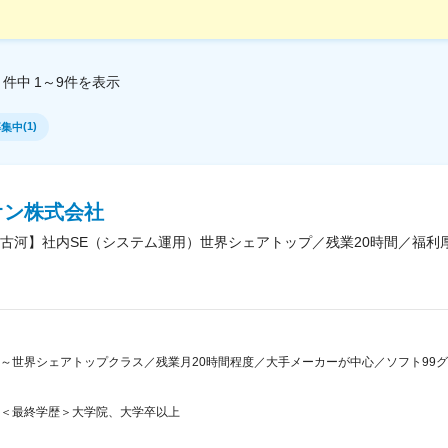
件中
1～9
件
を表示
(
1
)
募集中
オン株式会社
古河】社内SE（システム運用）世界シェアトップ／残業20時間／福利
～世界シェアトップクラス／残業月20時間程度／大手メーカーが中心／ソフト99グ
＜最終学歴＞大学院、大学卒以上