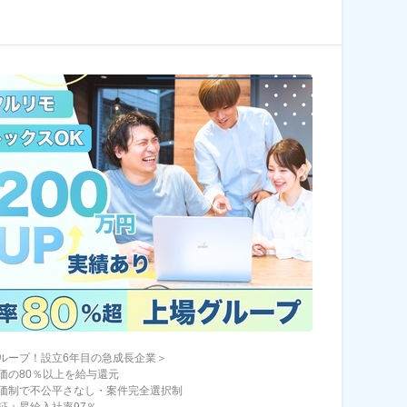
ループ！設立6年目の急成長企業＞
価の80％以上を給与還元
価制で不公平さなし・案件完全選択制