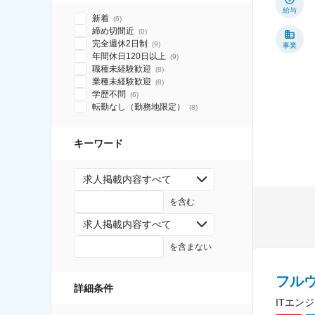
給与
新着
(
6
)
締め切間近
(
0
)
完全週休2日制
(
9
)
事業
年間休日120日以上
(
9
)
職種未経験歓迎
(
8
)
業種未経験歓迎
(
8
)
学歴不問
(
6
)
転勤なし（勤務地限定）
(
8
)
キーワード
求人掲載内容すべて
を含む
求人掲載内容すべて
を含まない
フル
詳細条件
ITエン