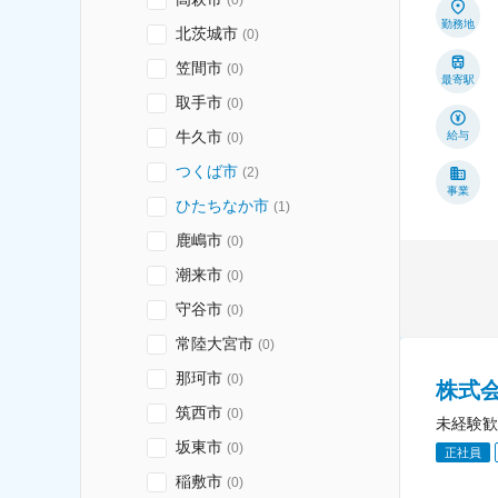
勤務地
北茨城市
(
0
)
笠間市
(
0
)
最寄駅
取手市
(
0
)
牛久市
給与
(
0
)
つくば市
(
2
)
事業
ひたちなか市
(
1
)
鹿嶋市
(
0
)
潮来市
(
0
)
守谷市
(
0
)
常陸大宮市
(
0
)
那珂市
(
0
)
株式
筑西市
(
0
)
未経験歓
坂東市
(
0
)
正社員
稲敷市
(
0
)