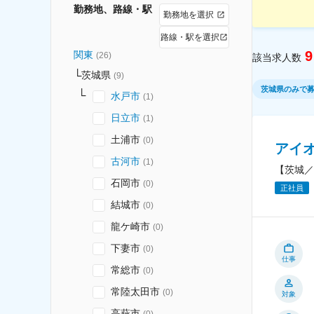
勤務地、路線・駅
勤務地を選択
路線・駅を選択
9
関東
(
26
)
該当求人数
茨城県
(
9
)
茨城県のみで
水戸市
(
1
)
日立市
(
1
)
土浦市
(
0
)
アイ
古河市
(
1
)
【茨城／
石岡市
(
0
)
正社員
結城市
(
0
)
龍ケ崎市
(
0
)
下妻市
(
0
)
仕事
常総市
(
0
)
常陸太田市
(
0
)
対象
高萩市
(
0
)