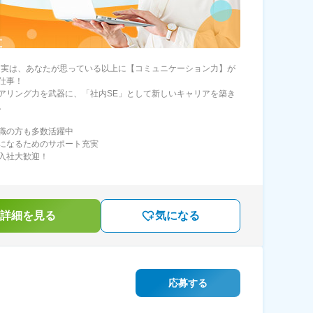
は実は、あなたが思っている以上に【コミュニケーション力】が
仕事！
アリング力を武器に、「社内SE」として新しいキャリアを築き
。
職の方も多数活躍中
になるためのサポート充実
入社大歓迎！
詳細を見る
気になる
応募する