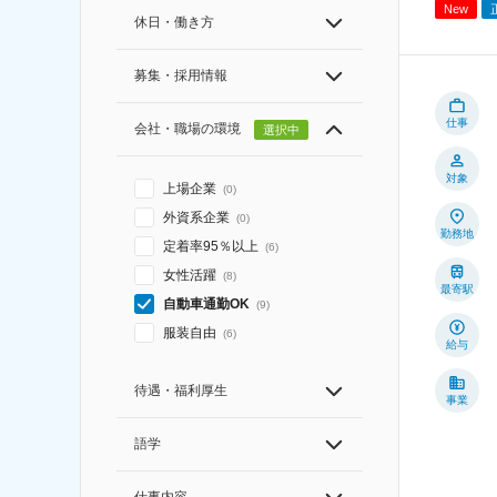
New
休日・働き方
募集・採用情報
仕事
会社・職場の環境
選択中
対象
上場企業
(
0
)
外資系企業
(
0
)
勤務地
定着率95％以上
(
6
)
女性活躍
(
8
)
最寄駅
自動車通勤OK
(
9
)
服装自由
(
6
)
給与
待遇・福利厚生
事業
語学