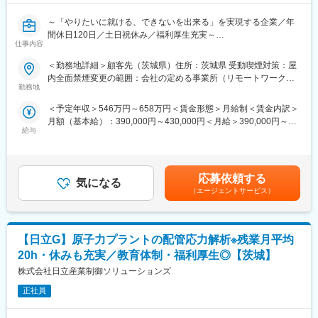
～「やりたいに就ける、できないを出来る」を実現する企業／年
間休日120日／土日祝休み／福利厚生充実～
仕事内容
■業務概要：
＜勤務地詳細＞顧客先（茨城県）住所：茨城県 受動喫煙対策：屋
原子カプラントにおける配管サポート解析を主体とする業務を担
内全面禁煙変更の範囲：会社の定める事業所（リモートワーク含
当していただきます。単に解析ソフトを操作するだけでなく、解
勤務地
む）
析条件の収集、結果の品質チェック、そして顧客や外注先との技
＜予定年収＞546万円～658万円＜賃金形態＞月給制＜賃金内訳＞
術的な調整・折衝が中心となります。
月額（基本給）：390,000円～430,000円＜月給＞390,000円～
給与
430,000円＜昇給有無＞有＜残業手当＞有＜給与補足＞※経験、ス
■業務詳細：
キルを考慮して決定いたします。■昇給：年1回（8月）■賞与：年
・原子カプラントの配管サポートに関するCAE解析業務
2回（7月、12月）賃金はあくまでも目安の金額であり、選考を通
・解析に必要な条件の収集および、外注先からの解析結果の厳密
じて上下する可能性があります。月給(月額)は固定手当を含めた表
なチェック
応募依頼する
気になる
記です。
・解析の外注先との条件・結果に関する技術的な受渡しと調整
（エージェントサービス）
・顧客および外注先との作業内容や進捗の確認打合せ
・Auto－CADやCOMPO－CADなどのツールを使用した図面・解
析関連業務
【日立G】原子力プラントの配管応力解析※残業月平均
■使用ツール：
20h・休みも充実／教育体制・福利厚生◎【茨城】
Auto－CAD、COMPO－CAD
株式会社日立産業制御ソリューションズ
ご不明な点等ございましたらお気軽にお問い合わせください。
正社員
是非、ご応募の程お待ちしております。
■当社の魅力：