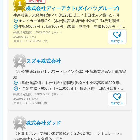
締切間近
・試験作業のサポート
株式会社ディーアクト(ダイハツグループ)
・開発関連ドキュメントの作成
生産技術／未経験歓迎／年休120日以上／土日休み／賞与5カ月
★マイカー通勤OK！[本社]滋賀県湖南市小砂町1-7※受動喫煙対策／屋内全面禁煙
■仕事の魅力
年収500万円（月給30万円）30歳・副主任 年収460万円（月給27万円）28歳
・航空エンジン開発に携われる
掲載予定期間：
航空機の中核技術である航空エンジンの開発プロジェクトに携わ
2026/6/18（木）
〜
2026/8/19（水）
ることができます。
気になる
更新日：
2026/6/24（水）
高い技術力が求められる分野で、エンジニアとして専門性を高め
ることができます。
スズキ株式会社
・CFD解析スキルを活かせる
数値流体解析を用いた設計検討に携わるため、
【浜松/未経験歓迎】パワートレイン流体CAE解析業務※Web選考完
CFD解析エンジニアとしてのスキルを活かしながら成長できま
結
す。
＜勤務地詳細＞本社住所：静岡県浜松市中央区高塚町300 勤務地最寄駅：JR東海道本線／高塚駅受動喫煙対策：屋内全面禁煙変更の範囲：本文参照
＜予定年収＞600万円～1,000万円＜賃金形態＞日給月給制＜賃金内訳＞月額（基本給）：294,000円～400,000円/月21日間勤務想定＜想定月額＞294,000円～400,000円＜昇給有無＞有＜残業手当＞有＜給与補足＞■昇給：年1回（4月）■賞与：年2回（7月・12月）■モデル年収（残業代月30H込）30歳：年収760万円35歳／一般～主任：年収760万円～920万円40歳／一般～主任：年収760万円～1,000万円※確約するものではなく、最終学歴・社会人歴及び経験スキルにより前後します。賃金はあくまでも目安の金額であり、選考を通じて上下する可能性があります。月給(月額)は固定手当を含めた表記です。
・研究経験レベルでも挑戦可能
掲載予定期間：
CFD解析経験があれば、学生時代の研究経験でも応募可能なた
2026/7/30（木）
〜
2026/10/28（水）
め、
気になる
更新日：
2026/7/30（木）
航空宇宙分野に挑戦したい若手エンジニアにも適したポジション
です。
株式会社ダッド
・設計・解析・試験まで幅広く関われる
解析業務だけでなく試験支援などにも関わるため、
【トヨタグループ向け/未経験歓迎】2D-3D設計・シミュレーショ
開発プロセス全体を理解できる経験が得られます。
ン※離職率4%/完全週休二日制