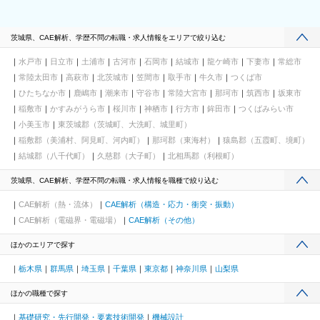
茨城県、CAE解析、学歴不問の転職・求人情報をエリアで絞り込む
水戸市
日立市
土浦市
古河市
石岡市
結城市
龍ケ崎市
下妻市
常総市
常陸太田市
高萩市
北茨城市
笠間市
取手市
牛久市
つくば市
ひたちなか市
鹿嶋市
潮来市
守谷市
常陸大宮市
那珂市
筑西市
坂東市
稲敷市
かすみがうら市
桜川市
神栖市
行方市
鉾田市
つくばみらい市
小美玉市
東茨城郡（茨城町、大洗町、城里町）
稲敷郡（美浦村、阿見町、河内町）
那珂郡（東海村）
猿島郡（五霞町、境町）
結城郡（八千代町）
久慈郡（大子町）
北相馬郡（利根町）
茨城県、CAE解析、学歴不問の転職・求人情報を職種で絞り込む
CAE解析（熱・流体）
CAE解析（構造・応力・衝突・振動）
CAE解析（電磁界・電磁場）
CAE解析（その他）
ほかのエリアで探す
栃木県
群馬県
埼玉県
千葉県
東京都
神奈川県
山梨県
ほかの職種で探す
基礎研究・先行開発・要素技術開発
機械設計