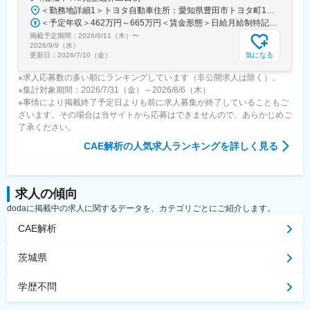
＜勤務地詳細1＞トヨタ自動車住所：愛知県豊田市トヨタ町1番地 勤務地最寄駅：名鉄豊田線／豊田市駅受動喫煙対策：屋内全面禁煙＜勤務地詳細2＞トヨタ自動車(元町工場）住所：愛知県豊田市 勤務地最寄駅：名鉄豊田線線／豊田市駅駅受動喫煙対策：敷地内全面禁煙＜勤務地詳細3＞豊田自動織機（共和工場）住所：愛知県大府市 受動喫煙対策：屋内全面禁煙変更の範囲：会社の定める事業所
※経験、スキルに応じ幅広くお仕事を提案させていただきます。
＜予定年収＞462万円～665万円＜賃金形態＞日給月給制特記事項なし＜賃金内訳＞月額（基本給）：211,800円～355,800円/月20日間勤務想定＜想定月額＞211,800円～355,800円＜昇給有無＞有＜残業手当＞有＜給与補足＞※入社6か月を経過した時点で評価を行い、採用時の処遇が見直されます。※賞与実績:2025年度賞与支給平均5.3ヵ月※想定年収下限は大卒実務未経験の方で20時間の残業代および住宅手当を含んだ場合の年収となります。 ご経験・ご経歴によって変動する場合があります。賃金はあくまでも目安の金額であり、選考を通じて上下する可能性があります。月給(月額)は固定手当を含めた表記です。
掲載予定期間：
変更の範囲：会社の定める業務
2026/6/11（木）
〜
2026/9/9（水）
気になる
更新日：
2026/7/10（金）
※求人応募数の多い順にランキングしています（非公開求人は除く）。
※集計対象期間：2026/7/31（金）～2026/8/6（木）
※事情により掲載終了予定日よりも前に求人募集が終了していることもご
ざいます。その場合は当サイトから応募はできませんので、あらかじめご
了承ください。
CAE解析
の人気求人ランキングを詳しく見る
求人の傾向
dodaに掲載中の求人に関するデータを、カテゴリごとにご紹介します。
CAE解析
茨城県
学歴不問