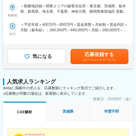
■魅力
＜勤務地詳細＞関東エリアの顧客先住所：東京都、茨城県、栃木
■業務概要：
◎教育体制
県、群馬県、埼玉県、千葉県、神奈川県、静岡県東部地区 受動喫
当社は機械設計の技術者派遣からスタートしています。
【社内にキャリアアドバイザー、技術講師が在籍】
勤務地
煙対策：屋内全面禁煙変更の範囲：会社の定める事業所
会社の成り立ちから、最先端の機械設計の案件も多く寄せられ、
エンジニアのキャリア、技術向上の両面をサポートいたします。
＜予定年収＞400万円～800万円＜賃金形態＞月給制＜賃金内訳＞
将来性とやりがいを感じられる仕事に携わることができます。
月1回以上のメンバーコンタクト、希望者には3か月に1回のキャ
月額（基本給）：280,000円～600,000円＜月給＞280,000円～
5年程度の長期案件が多く社員指導・技術研修等マネジメント経験
リア面談を実施しながらサポートを行い、月に1回程度（数十名規
給与
600,000円＜昇給有無＞有＜残業手当＞有＜給与補足＞※現職をベ
も積む事が可能です。
模）の勉強会を実施しています。また、メンバーの逆提案もウェ
ースに希望年収を考慮の上、決定いたします。■昇給：年1回■賞
ルカムで、実際にメンバー発信で外部講師を呼ぶなども実績があ
与：年2回（6月・12月）※過去実績年間2～3ヶ月分賃金はあくま
■仕事内容
ります。
でも目安の金額であり、選考を通じて上下する可能性がありま
航空エンジンのファン・圧縮機の開発に関わる空力設計および
【自社製品の育成診断システム「HQ」を活用】
応募依頼する
気になる
す。月給(月額)は固定手当を含めた表記です。
CFD解析業務をご担当いただきます。
2～3年後を見据えて、「ポジション」「技術分野」「働き方」を
（エージェントサービス）
どのように選んでいくかを随時フォローしていきます。組織心理
本ポジションでは、航空エンジンの性能向上を目的として、流体
学に基づいたこの分析ツールを活用し「エンジニアの視点」で真
解析（CFD）を用いた設計検討や評価を行います。
剣に向き合います。
また、解析結果の評価だけでなく、試験作業の支援など、開発プ
人気求人ランキング
◎キャリア形成
ロジェクト全体に関わる業務にも携わります。
・資格取得の受験費用を２度目の受検まで全額支給（奨励金）
dodaに掲載中の求人を、応募数順にランキング形式でご紹介します。
・FV制度(フリーランスバリュー制度)
※応募数が同数の場合は、新着順に表示しています。
航空宇宙分野の最先端技術に触れながら、空力設計エンジニアと
∟同社の正社員として、一定の固定報酬や福利厚生、社会保障な
更新日：
2026/8/7（金）
して専門性を高められるポジションです。
どの待遇を享受しながら、フリーランスのように自身の所定期間
内における業績連動の報酬を得ることが可能です。
茨城県
学歴不問
CAE解析
具体的には
・航空エンジン（ファン・圧縮機）の空力設計
変更の範囲：会社の定める業務
・数値流体力学（CFD）解析による性能評価
・解析結果の整理および技術資料作成
・設計検討および開発チームとの技術検討