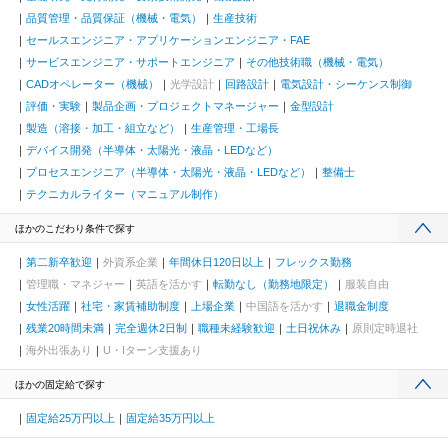
品質管理・品質保証（機械・電気）
生産技術
セールスエンジニア・アプリケーションエンジニア・FAE
サービスエンジニア・サポートエンジニア
その他技術職（機械・電気）
CADオペレーター（機械）
光学設計
回路設計
電気設計・シーケンス制御
評価・実験
製品企画・プロジェクトマネージャー
金型設計
製造（溶接・加工・組立など）
生産管理・工場長
デバイス開発（半導体・太陽光・液晶・LEDなど）
プロセスエンジニア（半導体・太陽光・液晶・LEDなど）
整備士
テクニカルライター（マニュアル制作）
ほかのこだわり条件で探す
第二新卒歓迎
外資系企業
年間休日120日以上
フレックス勤務
管理職・マネジャー
英語を活かす
転勤なし（勤務地限定）
服装自由
女性活躍
社宅・家賃補助制度
上場企業
中国語を活かす
退職金制度
残業20時間未満
完全週休2日制
職種未経験歓迎
土日祝休み
原則定時退社
海外出張あり
U・Iターン支援あり
ほかの固定給で探す
固定給25万円以上
固定給35万円以上