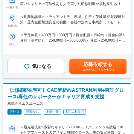
広いキャリアの可能性あり／充実した研修制度や福利厚生あり
原子力プラント設計は、持続可能なエネルギー供給と環境への配
い”に就ける」を実現します。
仕事内容
◎】
慮の観点から重要な役割を果たしています。これを通して、日本
のエネルギー安全保障に寄与すると同時に、カーボンニュートラ
変更の範囲：会社の定める業務
＜勤務地詳細＞クライアント先（茨城）住所：茨城県 受動喫煙対
■業務内容：
ル社会へ貢献することができます。
策：屋内全面禁煙変更の範囲：会社の定める事業所（リモートワ
ECUのハード設計、図面作成、解析
勤務地
ーク含む）
■就業環境：
＜予定年収＞400万円～800万円＜賃金形態＞月給制＜賃金内訳＞
■詳細：
・出社が主体ですが、リモートワークも柔軟に対応可能です。残
月額（基本給）：250,000円～500,000円＜月給＞250,000円～
電子制御装置（ECU）のＨ／Ｗ 構造設計業務、図面作成、CAE解
業時間は月平均20時間程度となります。
給与
500,000円＜昇給有無＞有＜残業手当＞有＜給与補足＞前職考慮
析、設計技術文書作成、実験検証等、手配、日程管理等・国内外
・配属となる組織は、協力会社と併せて40人ほどの組織となりま
のうえ決定します。・賃金改定年1回 ・賞与：年2回（年間で約6
の関係部署・サプライヤ・顧客との打合せ対応、国内外出張等
す。平均年齢は40歳以上と、ベテランの社員が多く在籍しており
ヵ月分の支給実績）＊賞与の他、決算インセンティブを支給する
ますが、20代の若手社員や、女性社員も活躍しております。
場合もあります賃金はあくまでも目安の金額であり、選考を通じ
■魅力ポイント：
・毎週水曜日と給与・賞与支給日の週末を、全員定時で帰宅する
応募依頼する
気になる
て上下する可能性があります。月給(月額)は固定手当を含めた表記
(1)社員数1万名を超える大企業ならではの案件数
「一斉定時退勤日（健康日）」として制度化、半年ごとに「連続2
（エージェントサービス）
です。
案件数が多いため、上流工程中心に下流の案件まで多くの案件を
日以上の計画的な有給休暇（計画年休）」の取得を促進していま
保有しています。
す。土日を合わせると四連休を半年ごとに取得可能。また、GW・
エンジニアの希望やスキルに応じたアサインが可能であり、やり
夏季・年末年始は、所定の休暇前後に計画年休を推奨する日をあ
【北関東/在宅可】CAE解析/NASTRAN利用※東証グロ
たい仕事や成長できる案件にアサインできる可能性が高いです。
らかじめ設定し、長期休暇を取得できる取り組みを行っていま
(2) 勤務地希望が叶いやすい
す。
ース/専任のサポーターがキャリア育成を支援
支店ごとに採用を行っているため、勤務地希望を叶えやすいこと
・計画年休のほか、勤続年数に応じて5日付与される「リフレッシ
株式会社エスユーエス
も特徴です。関東だけでも12の支店があり、ほぼ支店のある都道
ュ休暇」の取得促進も含め、職場ごとに休暇取得日を貼り出し、
府県で限定することができます。全国22ヶ所に支店があるため、
正社員
転勤なし
上場企業
5名以上採用
皆で休暇を取得していく環境をつくっています。責任者には取得
家庭の都合などでUターンせざるを得ない場合なども、支店があ
状況のフォローアップメールを配信し、全員の取得を促進してい
る地域であれば希望を出すことが可能です。
ます。
～最先端技術×多彩なキャリアパス/キャリアチェンジも歓迎！キ
(3) 充実した研修制度
ャリアファーストのアサイン思想/グロース上場の安定基盤／定着
技術者のキャリアアップを最重要課題の1つと捉え、スキルの習得
変更の範囲：会社の定める業務