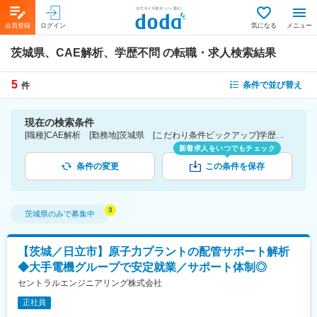
会員登録
ログイン
気になる
メニュー
茨城県、CAE解析、学歴不問
の転職・求人検索結果
5
条件で並び替え
件
現在の検索条件
[職種]CAE解析 [勤務地]茨城県 [こだわり条件ピックアップ]学歴不問 [詳細条件](募集・採用情報)学歴不問
新着求人をいつでもチェック
条件の変更
この条件を保存
茨城県
のみで募集中
【茨城／日立市】原子力プラントの配管サポート解析
◆大手電機グループで安定就業／サポート体制◎
セントラルエンジニアリング株式会社
正社員