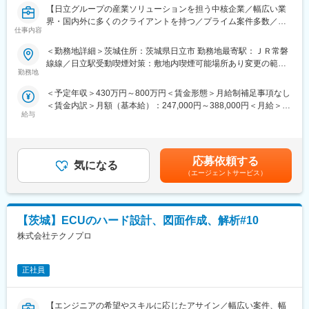
【日立グループの産業ソリューションを担う中核企業／幅広い業
◎教育研修制度
界・国内外に多くのクライアントを持つ／プライム案件多数／中
自社研修施設では、各分野で豊富な経験を持つエキスパート講師
仕事内容
途入社者多数在籍／年間休日127日・経済産業省「健康経営優良
が常駐し、
法人2023」に認定】
業務で必要な技術やスキルアップのための研修セミナー、キャリ
＜勤務地詳細＞茨城住所：茨城県日立市 勤務地最寄駅：ＪＲ常磐
アサポートなどを実施しています。
線線／日立駅受動喫煙対策：敷地内喫煙可能場所あり変更の範
■業務内容
未経験の方はまず面談等を行ったうえで個々に必要な研修をご用
勤務地
囲：会社の定める事業所（リモートワーク含む）
原子力プラントにおける配管の応力解析を担当いただきます。
意いたします。
＜予定年収＞430万円～800万円＜賃金形態＞月給制補足事項なし
◎独自の評価制度
＜賃金内訳＞月額（基本給）：247,000円～388,000円＜月給＞
■当社ついて:
評価は点数制です。
給与
247,000円～388,000円＜昇給有無＞有＜残業手当＞有＜給与補足
https://info.hitachi-ics.co.jp/search_prod/
定期的に営業や人材開発部スタッフとの面談でご自身の現状や目
＞※ご年収はご経験・スキルに応じて総合的に判断・決定致しま
標をすり合わせるため、
す。賃金はあくまでも目安の金額であり、選考を通じて上下する
■具体的な業務内容
評価のポイントがわかりやすく、明確な目標を持ってスキルアッ
可能性があります。月給(月額)は固定手当を含めた表記です。
経験に応じて下記業務担当頂きます。
プ・昇給昇格を目指せます。
応募依頼する
気になる
・熱や素材などの解析条件を検討・設定し、原子力プラントの配
（エージェントサービス）
管応力解析
■当社について：
・問題が発生した際には原因分析や解決策の提案
当社は航空宇宙、自動車、電気電子通信、IT情報、エネルギー分
古い配管は配管図からモデルを起こし、新しいものは設計時に
野などの業界約300社の大手メーカーに技術を提供。
【茨城】ECUのハード設計、図面作成、解析#10
CADで作成されたモデルを流用して解析
まだ世に出ていない新製品の開発など様々なプロジェクトに参画
・地震などの異常事態を想定した解析も実施していただき、最新
し、創業から60年日本のモノづくりを支え続けています。
株式会社テクノプロ
の要件にも柔軟に対応
試作～資材調達～開発設計～製造（自社工場）とワンストップで
お客様のご要望に対応できることが最大の強み。また、夕方街に
■使用ツール
正社員
流れる「夕焼け小焼け」の防災無線用のアンプは全国約40,000箇
・日立GEニュークリア・エナジー(株)独自の解析ソフト
所に設置された自社製品です。
今後の高齢化社会を見据え、医療機器業界にも参入。あなたの可
【エンジニアの希望やスキルに応じたアサイン／幅広い案件、幅
■魅力点
能性を広げ大きく羽ばたく舞台をご用意し、あなたの「“やりた