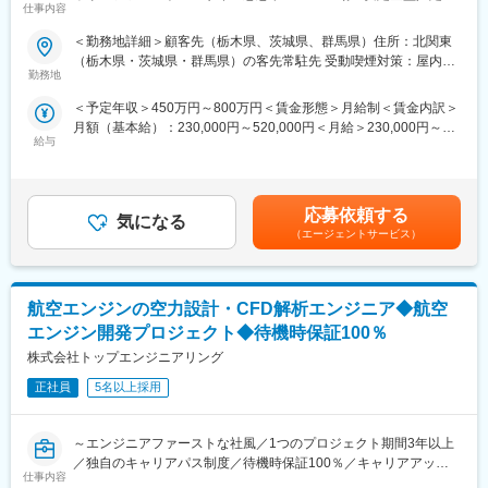
仕事内容
率96％/就業環境も充実～
や資格取得を積極的に支援しており、実践的な研修プログラムが
◎インフラ系、組込系を中心に案件拡大！長くお取引のある企業
あります。
＜勤務地詳細＞顧客先（栃木県、茨城県、群馬県）住所：北関東
様も多く安定基盤
※社内承認を得た講座は全額会社負担
（栃木県・茨城県・群馬県）の客先常駐先 受動喫煙対策：屋内全
◎ARやVRなど最先端技術の案件が豊富でキャリアチェンジも可
勤務地
面禁煙変更の範囲：会社の定める事業所
能
変更の範囲：会社の定める業務
＜予定年収＞450万円～800万円＜賃金形態＞月給制＜賃金内訳＞
◎定着率96％、専任のサポーターがつきキャリア形成や業務不安
月額（基本給）：230,000円～520,000円＜月給＞230,000円～
を払拭！
給与
520,000円＜昇給有無＞有＜残業手当＞有＜給与補足＞※上記年収
◎年休125日/1時間単位での有給消化可/平均年収5年連続UP
は残業代（想定月30時間分）込の金額です。■昇給：年1回■賞
与：年2回（7月、12月）賃金はあくまでも目安の金額であり、選
■業務内容
考を通じて上下する可能性があります。月給(月額)は固定手当を含
NASTRANでのCAE解析の経験を活かし、
応募依頼する
気になる
めた表記です。
最先端EV自動車に関するノイズ低減・振動騒音・剛性・構造など
（エージェントサービス）
多岐にわたるCAE解析をお任せし、モビリティ業界のキャリアが
積めるお仕事です。
＜詳細＞
航空エンジンの空力設計・CFD解析エンジニア◆航空
CAE解析を作業として行うだけではなく、時には構造検討も行い
ながら業務を行います。
エンジン開発プロジェクト◆待機時保証100％
・ロードノイズ低減検討
株式会社トップエンジニアリング
・車両の振動騒音低減検討
・ボディ構造の剛性検討
正社員
5名以上採用
■クライアント
～エンジニアファーストな社風／1つのプロジェクト期間3年以上
大手メーカーやSIerなど、大手優良企業約700社との取引をおこな
／独自のキャリアパス制度／待機時保証100％／キャリアアップ
っています。直請け案件も多数あります。
仕事内容
支援・研修制度◎～