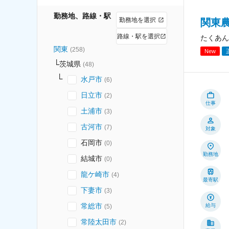
勤務地、路線・駅
勤務地を選択
関東農
路線・駅を選択
たくあん
関東
(
258
)
New
茨城県
(
48
)
水戸市
(
6
)
日立市
(
2
)
仕事
土浦市
(
3
)
古河市
(
7
)
対象
石岡市
(
0
)
勤務地
結城市
(
0
)
龍ケ崎市
(
4
)
最寄駅
下妻市
(
3
)
常総市
給与
(
5
)
常陸太田市
(
2
)