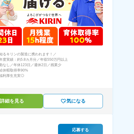
知るキリンの製造に携われます！／
年度実績：約5.8カ月分／年収550万円以上
勤なし／年休123日／週休2日／残業少
給休暇取得率90%
福利厚生充実◎
詳細を見る
気になる
応募する