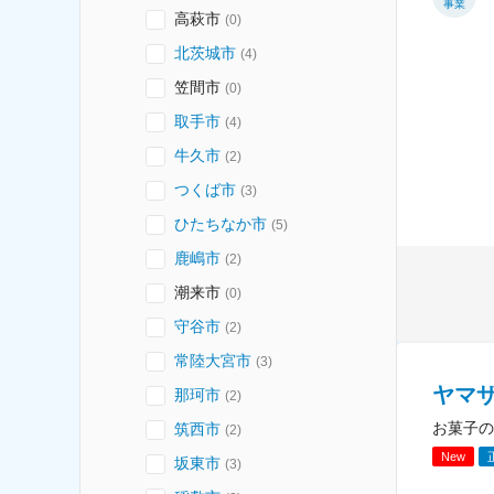
事業
高萩市
(
0
)
北茨城市
(
4
)
笠間市
(
0
)
取手市
(
4
)
牛久市
(
2
)
つくば市
(
3
)
ひたちなか市
(
5
)
鹿嶋市
(
2
)
潮来市
(
0
)
守谷市
(
2
)
常陸大宮市
(
3
)
ヤマ
那珂市
(
2
)
お菓子の
筑西市
(
2
)
New
坂東市
(
3
)