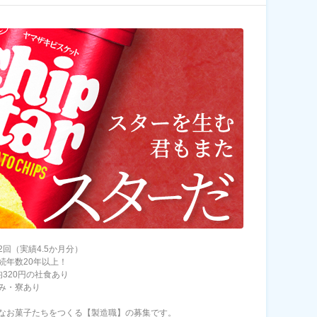
2回（実績4.5か月分）
続年数20年以上！
均320円の社食あり
み・寮あり
なお菓子たちをつくる【製造職】の募集です。