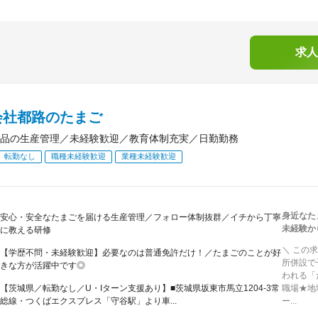
求人
会社都路のたまご
品の生産管理／未経験歓迎／教育体制充実／日勤勤務
転勤なし
職種未経験歓迎
業種未経験歓迎
身近なた
安心・安全なたまごを届ける生産管理／フォロー体制抜群／イチから丁寧
未経験か
に教える研修
＼ この
【学歴不問・未経験歓迎】必要なのは普通免許だけ！／たまごのことが好
所併設で
きな方が活躍中です◎
われる「
【茨城県／転勤なし／U・Iターン支援あり】■茨城県坂東市馬立1204-3常
職場★地
総線・つくばエクスプレス「守谷駅」より車...
ー...