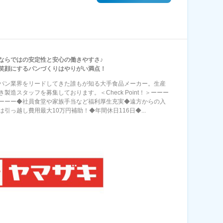
ならではの安定性と安心の働きやすさ♪
笑顔にするパンづくりはやりがい満点！
パン業界をリードしてきた誰もが知る大手食品メーカー。生産
き製造スタッフを募集しております。＜Check Point！＞ーーー
ーーー◆社員食堂や家族手当など福利厚生充実◆遠方からの入
は引っ越し費用最大10万円補助！◆年間休日116日◆...