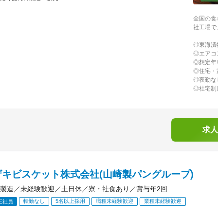
全国の食
社工場で
◎東海漬
◎エアコ
◎想定年
◎住宅・
◎夜勤な
◎社宅制
求人
ザキビスケット株式会社(山崎製パングループ)
製造／未経験歓迎／土日休／寮・社食あり／賞与年2回
転勤なし
5名以上採用
職種未経験歓迎
業種未経験歓迎
正社員