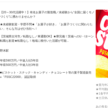
【20～30代活躍中！】有名お菓子の製造職／未経験から“全国に届くモノ
づくり”に携わりませんか？
★未経験歓迎・学歴不問★「お菓子が好き」「お菓子づくりに関わりた
い」そんな方はぜひ当社へ！
【茨城県古河市／転勤なし／車通勤OK】★寮完備！茨城へのU・Iターン
転職も歓迎★転勤なし！地域に根付いた活躍が可能...
野木駅
年収590万円／中途入社5年目
年収500万円／中途入社3年目
■ビスケット・スナック・キャンディ・チョコレート等の菓子製造販売
※「FSSC22000」 認証取得
★賞与年
★平均勤
★1食平
★土日休
あの有名