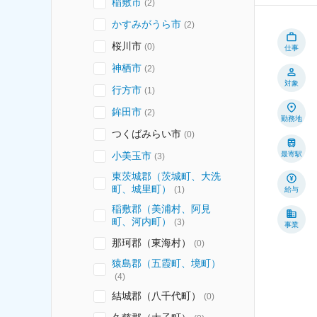
稲敷市
(
2
)
かすみがうら市
(
2
)
桜川市
(
0
)
仕事
神栖市
(
2
)
対象
行方市
(
1
)
鉾田市
(
2
)
勤務地
つくばみらい市
(
0
)
小美玉市
最寄駅
(
3
)
東茨城郡（茨城町、大洗
町、城里町）
(
1
)
給与
稲敷郡（美浦村、阿見
町、河内町）
(
3
)
事業
那珂郡（東海村）
(
0
)
猿島郡（五霞町、境町）
(
4
)
結城郡（八千代町）
(
0
)