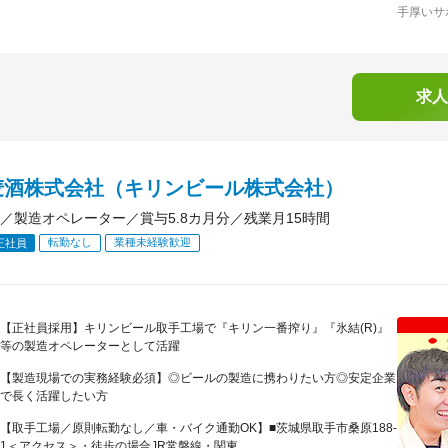
手厚いサ
求人
麦酒株式会社（キリンビール株式会社）
／製造オペレーター／賞与5.8カ月分／残業月15時間
転勤なし
業種未経験歓迎
正社員
【正社員採用】キリンビール取手工場で『キリン一番搾り』『氷結(R)』
等の製造オペレーターとして活躍
【製造現場での実務経験必須】◎ビールの製造に携わりたい方◎安定企業
で長く活躍したい方
【取手工場／原則転勤なし／車・バイク通勤OK】■茨城県取手市桑原188-
1＜アクセス＞・徒歩の場合JR常磐線・関東...