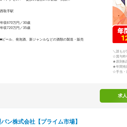
西取手駅
年収670万円／30歳
年収720万円／35歳
■ビール、発泡酒、新ジャンルなどの酒類の製造・販売
＼誰もが
☆賞与昨
★原則転
★年間有
☆手当・
求人
製パン株式会社【プライム市場】