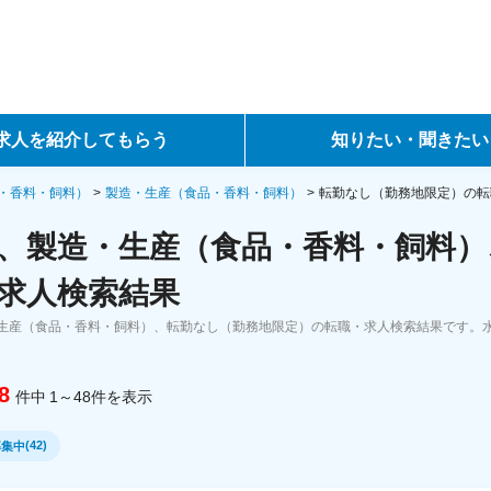
求人を紹介してもらう
知りたい・聞きたい
ントサービス
転職ノウハウ
・香料・飼料）
製造・生産（食品・香料・飼料）
転勤なし（勤務地限定）の転
、製造・生産（食品・香料・飼料）
サービス
データで見る転職
求人検索結果
ーエージェントサービス
コラム・インタビュー
生産（食品・香料・飼料）、転勤なし（勤務地限定）の転職・求人検索結果です。
転職Q&A
8
件中
1～48
件
を表示
(
42
)
募集中