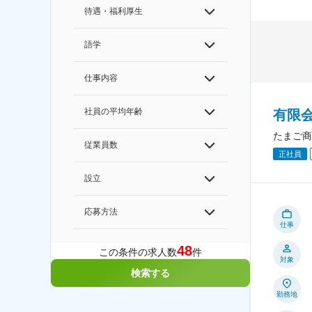
待遇・福利厚生
語学
仕事内容
社員の平均年齢
有限
たまご商
従業員数
正社員
設立
応募方法
仕事
48
この条件の求人数
件
対象
検索する
勤務地