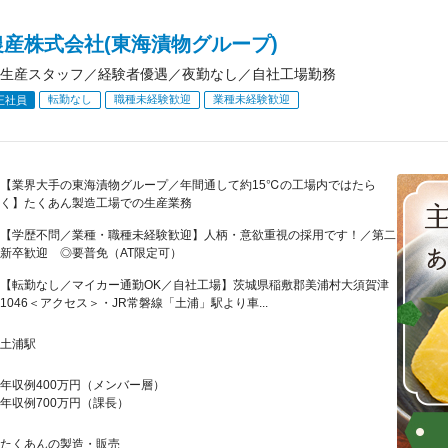
産株式会社(東海漬物グループ)
生産スタッフ／経験者優遇／夜勤なし／自社工場勤務
転勤なし
職種未経験歓迎
業種未経験歓迎
正社員
【業界大手の東海漬物グループ／年間通して約15℃の工場内ではたら
く】たくあん製造工場での生産業務
【学歴不問／業種・職種未経験歓迎】人柄・意欲重視の採用です！／第二
新卒歓迎 ◎要普免（AT限定可）
【転勤なし／マイカー通勤OK／自社工場】茨城県稲敷郡美浦村大須賀津
1046＜アクセス＞・JR常磐線「土浦」駅より車...
土浦駅
年収例400万円（メンバー層）
年収例700万円（課長）
たくあんの製造・販売