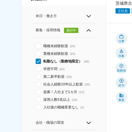
茨城県古
正社員
休日・働き方
募集・採用情報
選択中
仕事
職種未経験歓迎
(
26
)
業種未経験歓迎
(
33
)
対象
転勤なし（勤務地限定）
(
48
)
学歴不問
(
20
)
勤務地
第二新卒歓迎
(
39
)
社会人経験10年以上歓迎
(
26
)
給与
急募！入社まで1カ月
(
10
)
採用人数5名以上
(
18
)
事業
入社後の職種変更なし
(
2
)
会社・職場の環境