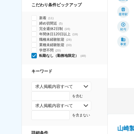
こだわり条件ピックアップ
最寄駅
新着
(
11
)
締め切間近
(
5
)
完全週休2日制
(
16
)
給与
年間休日120日以上
(
19
)
職種未経験歓迎
(
26
)
事業
業種未経験歓迎
(
33
)
学歴不問
(
20
)
転勤なし（勤務地限定）
(
48
)
キーワード
求人掲載内容すべて
を含む
求人掲載内容すべて
を含まない
山崎
詳細条件