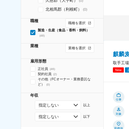
久慈郡（大子町）
(
0
)
北相馬郡（利根町）
(
0
)
職種
職種を選択
製造・生産（食品・香料・飼料）
(
48
)
業種
業種を選択
麒麟
雇用形態
取手工場
正社員
(
46
)
New
契約社員
(
2
)
その他（FCオーナー・業務委託な
ど）
(
0
)
年収
仕事
指定しない
以上
対象
指定しない
以下
勤務地