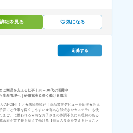
詳細を見る
気になる
応募する
まご商品を支える仕事｜20～30代が活躍中
ら生産管理へ｜研修充実＆長く働ける環境
求人のPOINT！／★未経験歓迎！食品業界デビューを応援★託児
子育てと仕事を両立しやすい★有名な卵焼きやカステラにも使
たまご」に携われる★急なお子さまの体調不良にも理解のある
域密着企業で腰を据えて働ける【毎日の食卓を支えるたまごメ