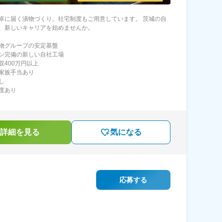
卓に届く漬物づくり。社宅制度もご用意しています。 茨城の自
、新しいキャリアを始めませんか。
物グループの安定基盤
ン完備の新しい自社工場
収400万円以上
家族手当あり
し
度あり
詳細を見る
気になる
応募する