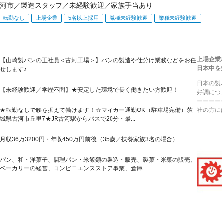
河市／製造スタッフ／未経験歓迎／家族手当あり
転勤なし
上場企業
5名以上採用
職種未経験歓迎
業種未経験歓迎
上場企業
【山崎製パンの正社員＜古河工場＞】パンの製造や仕分け業務などをお任
日本中を
せします♪
日本の製
【未経験歓迎／学歴不問】★安定した環境で長く働きたい方歓迎！
好調につ
ーーーー
★転勤なしで腰を据えて働けます！☆マイカー通勤OK（駐車場完備）茨
社の方に
城県古河市丘里7★JR古河駅からバスで20分・最...
月収36万3200円・年収450万円前後（35歳／扶養家族3名の場合）
パン、和・洋菓子、調理パン・米飯類の製造・販売、製菓・米菓の販売、
ベーカリーの経営、コンビニエンスストア事業、倉庫...