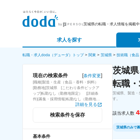
茨城県の転職・求人情報を掲載中
求人を探す
詳細条件から探す
エージェ
転職・求人doda（デューダ）トップ
関東
茨城県
技術職（食品
茨城県
新着求人から探す
スカウト
[
]
現在の検索条件
条件変更
転職・
[職種]製造・生産（食品・香料・飼料）
求人特集から探す
パートナ
[勤務地]茨城県 [こだわり条件ピックア
茨城県、製造・
ップ]転勤なし（勤務地限定） [詳細条
す。
件](募集・採用情報)転勤なし（勤務地限
詳細を見る
定）
4
該当求人数
検索条件を保存
茨城県のみで
基本条件