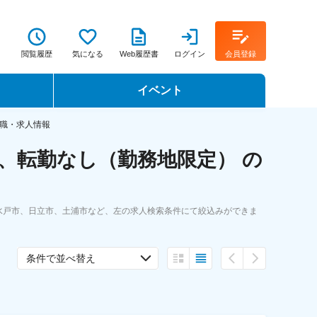
閲覧履歴
気になる
Web履歴書
ログイン
会員登録
イベント
転職イベント・転職セミナー
職・求人情報
、転勤なし（勤務地限定） の
転職フェア
転職セミナー動画
水戸市、日立市、土浦市など、左の求人検索条件にて絞込みができま
条件で並べ替え