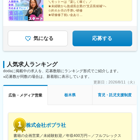
「広島駅」徒歩7分■福岡支店／「博多駅」徒歩10分
＼モットーは『楽しく稼ぐ』／
★未経験から急成長企業の”支店長候補”へ
☆約６か月の手厚い研修
★研修修了祝い金あり
☆月給３０万円～＋毎月インセン
★個人＋支店のダブルインセン
☆基本土日休・残業１５h以下
★最短入社１年半で営業部長へ昇格実績あり
気になる
応募する
人気求人ランキング
dodaに掲載中の求人を、応募数順にランキング形式でご紹介します。
※応募数が同数の場合は、新着順に表示しています。
更新日：
2026/8/11（火）
栃木県
育児・託児支援制度
広告・メディア営業
株式会社ポプラ社
書籍の企画営業／未経験歓迎／年収400万円～／フルフレックス