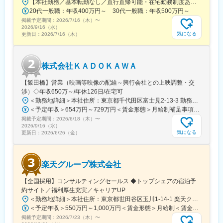
【本社勤務／基本転勤なし／直行直帰可能・在宅勤務制度あり】東京都品川区西五反田3丁目5番8号 JR目黒MARCビル12階（都営浅草線・JR山手線「五反田駅」より徒歩10分）※宿泊を伴う出張が発生する場合があります
20代一般職：年収400万円～ 30代一般職：年収500万円～
掲載予定期間：
2026/7/16（木）
〜
2026/9/16（水）
気になる
更新日：
2026/7/16（木）
株式会社ＫＡＤＯＫＡＷＡ
【飯田橋】営業（映画等映像の配給～興行会社との上映調整・交
渉）◇年収650万～/年休126日/在宅可
＜勤務地詳細＞本社住所：東京都千代田区富士見2-13-3 勤務地最寄駅：各線／飯田橋駅受動喫煙対策：屋内全面禁煙変更の範囲：会社の定める事業所（リモートワーク含む）
＜予定年収＞654万円～729万円＜賃金形態＞月給制補足事項なし＜賃金内訳＞月額（基本給）：330,500円～368,500円固定残業手当/月：77,000円～86,000円（固定残業時間30時間0分/月）超過した時間外労働の残業手当は追加支給＜月給＞407,500円～454,500円（一律手当を含む）＜昇給有無＞有＜残業手当＞有＜給与補足＞※経験・スキル・前年収を考慮の上、当社規定により決定いたします。※残業時間が30時間を超えた場合は、別途残業代を支給いたします。■給与改定年1回（6月）■賞与：年2回（6月、12月）賃金はあくまでも目安の金額であり、選考を通じて上下する可能性があります。月給(月額)は固定手当を含めた表記です。
掲載予定期間：
2026/6/18（木）
〜
2026/9/16（水）
気になる
更新日：
2026/6/26（金）
楽天グループ株式会社
【全国採用】コンサルティングセールス ◆トップシェアの宿泊予
約サイト／福利厚生充実／キャリアUP
＜勤務地詳細＞本社住所：東京都世田谷区玉川1-14-1 楽天クリムゾンハウス勤務地最寄駅：東急田園都市線／二子玉川駅受動喫煙対策：屋内全面禁煙変更の範囲：会社の定める事業所（リモートワーク含む）
＜予定年収＞550万円～1,000万円＜賃金形態＞月給制＜賃金内訳＞月額（基本給）：228,608円～478,481円固定残業手当/月：72,392円～151,519円（固定残業時間40時間0分/月）超過した時間外労働の残業手当は追加支給＜月給＞301,000円～630,000円（一律手当を含む）＜昇給有無＞有＜残業手当＞有＜給与補足＞※上記はあくまで想定であり、ご経験、スキルに応じ決定させて頂きます。■昇給年2回■賞与年2回■決算賞与有賃金はあくまでも目安の金額であり、選考を通じて上下する可能性があります。月給(月額)は固定手当を含めた表記です。
掲載予定期間：
2026/7/23（木）
〜