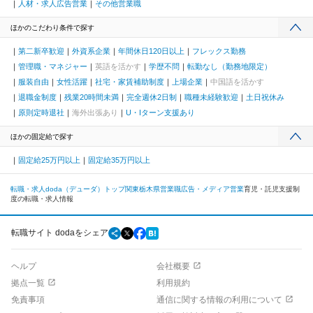
人材・求人広告営業
その他営業職
ほかのこだわり条件で探す
第二新卒歓迎
外資系企業
年間休日120日以上
フレックス勤務
管理職・マネジャー
英語を活かす
学歴不問
転勤なし（勤務地限定）
服装自由
女性活躍
社宅・家賃補助制度
上場企業
中国語を活かす
退職金制度
残業20時間未満
完全週休2日制
職種未経験歓迎
土日祝休み
原則定時退社
海外出張あり
U・Iターン支援あり
ほかの固定給で探す
固定給25万円以上
固定給35万円以上
転職・求人doda（デューダ）トップ
関東
栃木県
営業職
広告・メディア営業
育児・託児支援制
度の転職・求人情報
転職サイト dodaをシェア
ヘルプ
会社概要
拠点一覧
利用規約
免責事項
通信に関する情報の利用について