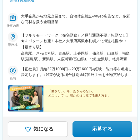
業種未経験歓迎
大手企業から地元企業まで、自治体広報誌やWeb広告など、多彩
な商材を扱う企画営業
仕事内容
【フルリモートワーク（在宅勤務）／原則通勤不要／転勤なし】
★U・Iターン歓迎！本社／大阪府高槻市札幌／北海道札幌市中央
勤務地
区青森／青森県青森市盛岡／岩手県盛岡市仙台／宮城県仙台市青
【最寄り駅】
葉区山形／山形県山形市福島／福島県福島市新潟／新潟県新潟市
高槻駅、さっぽろ駅、青森駅、上盛岡駅、仙台駅、山形駅、福島
中央区高岡／富山県高岡市金沢／石川県金沢市軽井沢／長野県北
駅(福島県)、新潟駅、末広町駅(富山県)、北鉄金沢駅、軽井沢駅、
佐久郡高崎／群馬県高崎市宇都宮／栃木県宇都宮市水戸／茨城県
井野駅(群馬県)、宇都宮駅、水戸駅、神田駅(東京都)、新静岡駅、
水戸市東京／東京都千代田区静岡／静岡県静岡市葵区名古屋／愛
【正社員】月給22万1000円～29万1600円※経験・能力等を考慮し
近鉄名古屋駅、新島々駅、旧居留地・大丸前駅、京都駅、奈良
知県名古屋市中村区岐阜／岐阜県高山市神戸／兵庫県神戸中央区
決定します。※残業がある場合は別途時間外手当を全額支給しま
駅、和歌山市駅、漕代駅、彦根駅、鳥取駅、松江しんじ湖温泉
給与
京都／京都府京都市下京区奈良／奈良県奈良市和歌山／和歌山県
す。★いきなり正社員が不安な方はパートから始めてもOKです
駅、柳川駅、紙屋町東駅、下関駅、松山市駅、佐古駅、瓦町駅、
和歌山市三重／三重県多気郡彦根／滋賀県彦根市鳥取／鳥取県鳥
♪【アルバイト・パート】時給1300円～1800円
天神駅、大分駅、佐賀駅、長崎駅前駅、通町筋駅、宮崎駅、鹿児
取市松江／島根県松江市岡山／岡山県岡山市北区広島／広島県広
「働きたい」を、あきらめない。
島中央駅前駅、てだこ浦西駅、高槻市駅、札幌駅、あおば通駅、
どこにいても、誰かの役に立てる働き方を。
島市中区下関／山口県下関市松山／愛媛県松山市徳島／徳島県徳
片原町駅(富山県)、宇都宮駅東口駅、淡路町駅、日吉町駅、名古屋
島市高松／香川県高松市福岡／福岡県福岡市中央区大分／大分県
駅、三宮・花時計前駅、七条駅、近鉄奈良駅、郵便局前駅、県庁
大分市佐賀／佐賀県佐賀市長崎／長崎県長崎市熊本／熊本県熊本
前駅(広島県)、西鉄福岡駅、五島町駅、水道町駅、鹿児島中央駅、
市中央区宮崎／宮崎県宮崎市鹿児島／鹿児島県鹿児島市名護／沖
大通駅、仙台駅(地下鉄)、坂下町駅、小川町駅(東京都)、静岡駅、
縄県名護市受動喫煙対策：有（屋内禁煙）
名鉄名古屋駅、貿易センター駅、西川緑道公園駅、紙屋町西駅、
市役所前駅(愛媛県)、天神南駅、長崎駅(長崎県)、熊本城・市役所
気になる
応募する
前駅、都通駅