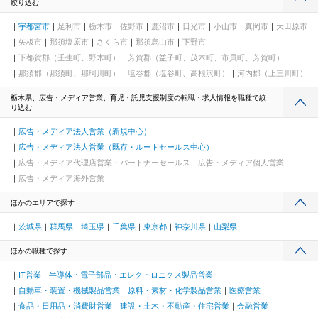
絞り込む
宇都宮市
足利市
栃木市
佐野市
鹿沼市
日光市
小山市
真岡市
大田原市
矢板市
那須塩原市
さくら市
那須烏山市
下野市
下都賀郡（壬生町、野木町）
芳賀郡（益子町、茂木町、市貝町、芳賀町）
那須郡（那須町、那珂川町）
塩谷郡（塩谷町、高根沢町）
河内郡（上三川町）
栃木県、広告・メディア営業、育児・託児支援制度の転職・求人情報を職種で絞
り込む
広告・メディア法人営業（新規中心）
広告・メディア法人営業（既存・ルートセールス中心）
広告・メディア代理店営業・パートナーセールス
広告・メディア個人営業
広告・メディア海外営業
ほかのエリアで探す
茨城県
群馬県
埼玉県
千葉県
東京都
神奈川県
山梨県
ほかの職種で探す
IT営業
半導体・電子部品・エレクトロニクス製品営業
自動車・装置・機械製品営業
原料・素材・化学製品営業
医療営業
食品・日用品・消費財営業
建設・土木・不動産・住宅営業
金融営業