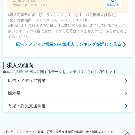
2026/10/21（水）
気になる
更新日：
2026/7/23（木）
※求人応募数の多い順にランキングしています（非公開求人は除く）。
※集計対象期間：2026/8/4（火）～2026/8/10（月）
※事情により掲載終了予定日よりも前に求人募集が終了していることもご
ざいます。その場合は当サイトから応募はできませんので、あらかじめご
了承ください。
広告・メディア営業
の人気求人ランキングを詳しく見る
求人の傾向
dodaに掲載中の求人に関するデータを、カテゴリごとにご紹介します。
広告・メディア営業
栃木県
育児・託児支援制度
栃木県、広告・メディア営業、育児・託児支援制度の転職・求人情報をエリアで