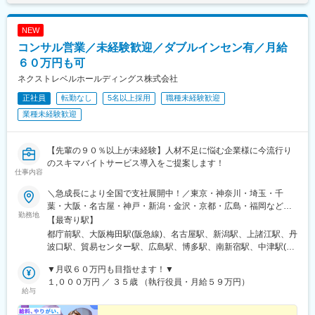
NEW
コンサル営業／未経験歓迎／ダブルインセン有／月給
６０万円も可
ネクストレベルホールディングス株式会社
正社員
転勤なし
5名以上採用
職種未経験歓迎
業種未経験歓迎
【先輩の９０％以上が未経験】人材不足に悩む企業様に今流行り
のスキマバイトサービス導入をご提案します！
仕事内容
＼急成長により全国で支社展開中！／東京・神奈川・埼玉・千
葉・大阪・名古屋・神戸・新潟・金沢・京都・広島・福岡などで
勤務地
募集中！★東京、大阪、名古屋、福岡は急募のため、特に選考優
【最寄り駅】
遇します★◎勤務地は希望を考慮し、決定します。◎本人希望以
都庁前駅、大阪梅田駅(阪急線)、名古屋駅、新潟駅、上諸江駅、丹
外での転勤はありません。◎マイカー通勤可（新潟支店、金沢支
波口駅、貿易センター駅、広島駅、博多駅、南新宿駅、中津駅(地
店のみ）＜アクセス＞■東日本本社／「新宿駅」徒歩8分■西日本
下鉄)、近鉄名古屋駅、三宮・花時計前駅、祇園駅(福岡県)、新宿
本社／「梅田駅」徒歩5分、「大阪駅」徒歩8分■新潟支店／「新
▼月収６０万円も目指せます！▼
駅、中津駅(大阪府・阪急線)、神戸三宮駅(阪神)、猿猴橋町駅
潟駅」徒歩8分■金沢支店／「上諸江駅」徒歩20分■名古屋支店／
１,０００万円 ／ ３５歳 （執行役員・月給５９万円）
給与
「名古屋駅」徒歩8分、「国際センター駅」徒歩10分■神戸支店／
「三宮駅」徒歩5分■京都支店／「丹波口駅」徒歩5分■広島支店／