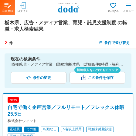
会員登録
ログイン
気になる
メニュー
栃木県、広告・メディア営業、育児・託児支援制度
の転
職・求人検索結果
2
条件で並び替え
件
現在の検索条件
[職種]広告・メディア営業 [勤務地]栃木県 [詳細条件](待遇・福利厚生)育児・託児支援制度
新着求人をいつでもチェック
条件の変更
この条件を保存
NEW
自宅で働く企画営業／フルリモート／フレックス休暇
25.5日
株式会社ウィット
正社員
その他
転勤なし
5名以上採用
職種未経験歓迎