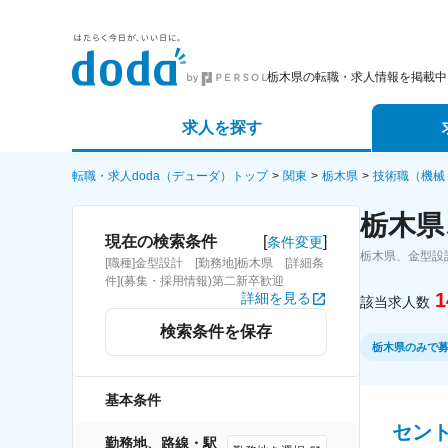
栃木県の転職・求人情報を掲載中
求人を探す
詳細条件から探す
エージェ
転職・求人doda（デューダ）トップ
関東
栃木県
技術職（機械
栃木県
新着求人から探す
スカウト
[
]
現在の検索条件
条件変更
栃木県、金型設
[職種]金型設計 [勤務地]栃木県 [詳細条
求人特集から探す
パートナ
件](募集・採用情報)第二新卒歓迎
1
詳細を見る
該当求人数
検索条件を保存
栃木県のみで
基本条件
セン
勤務地、路線・駅