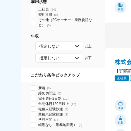
雇用形態
正社員
(
14
)
事業
契約社員
(
0
)
その他（FCオーナー・業務委託な
ど）
(
0
)
年収
指定しない
以上
指定しない
以下
株式
【宇都宮
こだわり条件ピックアップ
正社員
新着
(
0
)
締め切間近
(
0
)
完全週休2日制
(
12
)
年間休日120日以上
(
12
)
仕事
職種未経験歓迎
(
1
)
業種未経験歓迎
(
2
)
学歴不問
(
7
)
対象
転勤なし（勤務地限定）
(
6
)