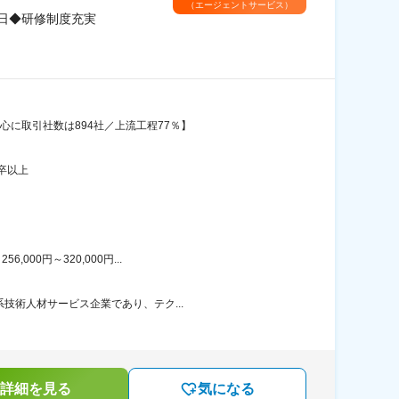
（エージェントサービス）
日◆研修制度充実
心に取引社数は894社／上流工程77％】
卒以上
00円～320,000円...
技術人材サービス企業であり、テク...
詳細を見る
気になる