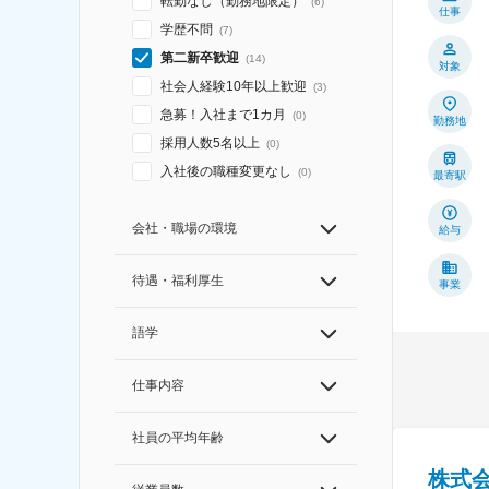
転勤なし（勤務地限定）
(
6
)
仕事
学歴不問
(
7
)
第二新卒歓迎
(
14
)
対象
社会人経験10年以上歓迎
(
3
)
急募！入社まで1カ月
(
0
)
勤務地
採用人数5名以上
(
0
)
入社後の職種変更なし
(
0
)
最寄駅
会社・職場の環境
給与
待遇・福利厚生
事業
語学
仕事内容
社員の平均年齢
株式