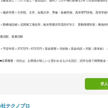
【板金加工・プレス加工・金型設計、製作／コロナ禍の影響も1年で完全回復傾向】
＜最終学歴＞大学院、大学、短期大学、専修・各種学校、高等専門学校、高等学校
＜勤務地詳細＞北関東工場住所：栃木県鹿沼市茂呂676-2 受動喫煙対策：敷地
鹿沼駅、新鹿沼駅
＜予定年収＞375万円～675万円＜賃金形態＞月給制＜賃金内訳＞月額（基本給）：250,0
■企業概要：当社は、お客様が欲しいと思われるものを設計、試作を経て精密板金・プ
求人
会社テクノプロ