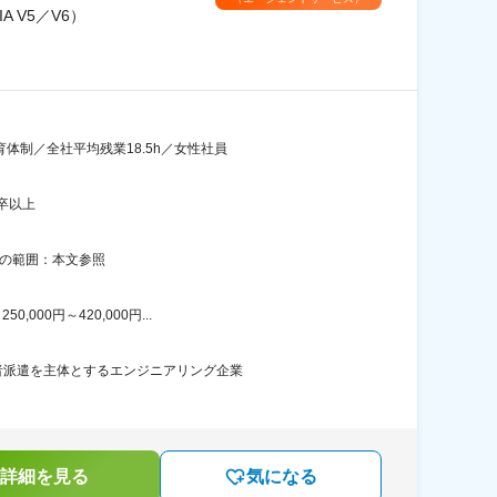
 V5／V6）
体制／全社平均残業18.5h／女性社員
卒以上
更の範囲：本文参照
00円～420,000円...
者派遣を主体とするエンジニアリング企業
詳細を見る
気になる