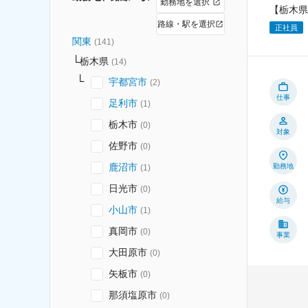
勤務地を選択
【栃木県
路線・駅を選択
正社員
関東
(
141
)
栃木県
(
14
)
宇都宮市
(
2
)
仕事
足利市
(
1
)
栃木市
(
0
)
対象
佐野市
(
0
)
鹿沼市
勤務地
(
1
)
日光市
(
0
)
給与
小山市
(
1
)
真岡市
(
0
)
事業
大田原市
(
0
)
矢板市
(
0
)
那須塩原市
(
0
)