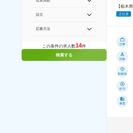
従業員数
【栃木県
正社員
設立
応募方法
14
仕事
この条件の求人数
件
検索する
対象
勤務地
給与
事業