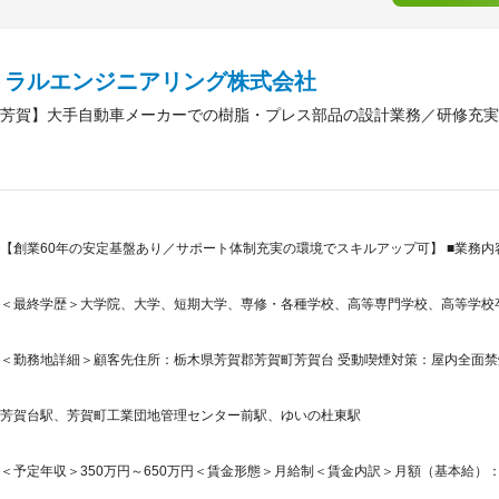
トラルエンジニアリング株式会社
芳賀】大手自動車メーカーでの樹脂・プレス部品の設計業務／研修充実／
【創業60年の安定基盤あり／サポート体制充実の環境でスキルアップ可】 ■業務内
＜最終学歴＞大学院、大学、短期大学、専修・各種学校、高等専門学校、高等学校
＜勤務地詳細＞顧客先住所：栃木県芳賀郡芳賀町芳賀台 受動喫煙対策：屋内全面
芳賀台駅、芳賀町工業団地管理センター前駅、ゆいの杜東駅
＜予定年収＞350万円～650万円＜賃金形態＞月給制＜賃金内訳＞月額（基本給）：250,0