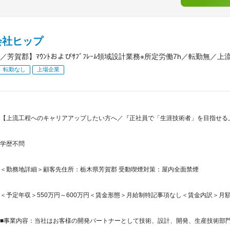
会社ヒップ
／芳賀郡】ﾏｳﾝﾄおよびｻﾌﾞﾌﾚｰﾑ領域設計業務※所定労働7h／転勤無／上
転勤なし
上場企業
【上流工程へのキャリアアップしたい方へ／『正社員で「生涯技術者」を目指せる
学歴不問
＜勤務地詳細＞顧客先住所：栃木県芳賀郡 受動喫煙対策：屋内全面禁煙
＜予定年収＞550万円～600万円＜賃金形態＞月給制特記事項なし＜賃金内訳＞月額（基本
■事業内容：当社はお客様の開発パートナーとして技術、設計、開発、生産技術部門等