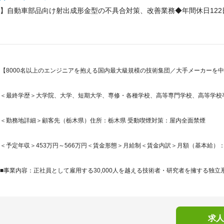
】自動車部品向け射出成形金型の不具合対策、改善業務◆年間休日122
【8000名以上のエンジニアを抱える国内最大級規模の技術集団／大手メーカーを中
＜最終学歴＞大学院、大学、短期大学、専修・各種学校、高等専門学校、高等学校
＜勤務地詳細＞顧客先（栃木県）住所：栃木県 受動喫煙対策：屋内全面禁煙
＜予定年収＞453万円～566万円＜賃金形態＞月給制＜賃金内訳＞月額（基本給）：256,0
■事業内容：正社員として雇用する30,000人を越える技術者・研究者を擁する独立系
求人