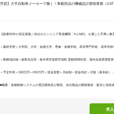
芳賀】大手自動車メーカーで働く！車載部品の機械設計開発業務（CATIA
【創業60年の安定基盤／自社のエンジニア育成機関「A-LABO」を通じた手厚い教育
＜最終学歴＞大学院、大学、短期大学、専修・各種学校、高等専門学校、高等学校
＜勤務地詳細＞顧客先住所：栃木県芳賀郡芳賀町 受動喫煙対策：屋内全面禁煙変
＜予定年収＞308万円～650万円＜賃金形態＞月給制＜賃金内訳＞月額（基本給）：250,0
■概要：各種制御システムの受託開発及び製造、自社製品の開発製造・販売と技術
求人