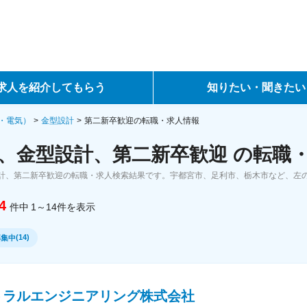
求人を紹介してもらう
知りたい・聞きたい
ントサービス
転職ノウハウ
・電気）
金型設計
第二新卒歓迎の転職・求人情報
、金型設計、第二新卒歓迎 の転職
サービス
データで見る転職
計、第二新卒歓迎の転職・求人検索結果です。宇都宮市、足利市、栃木市など、左
ーエージェントサービス
コラム・インタビュー
4
件中
1～14
件
を表示
転職Q&A
(
14
)
募集中
トラルエンジニアリング株式会社