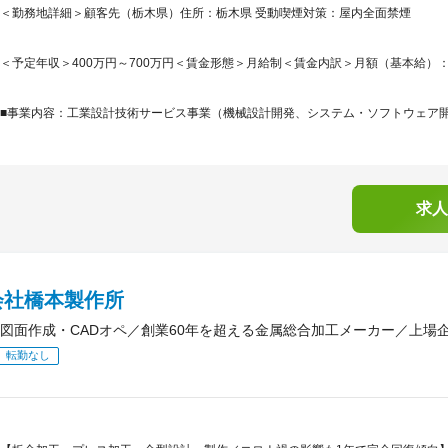
＜勤務地詳細＞顧客先（栃木県）住所：栃木県 受動喫煙対策：屋内全面禁煙
＜予定年収＞400万円～700万円＜賃金形態＞月給制＜賃金内訳＞月額（基本給）：216,5
■事業内容：工業設計技術サービス事業（機械設計開発、システム・ソフトウェア開発、
求人
会社橋本製作所
図面作成・CADオペ／創業60年を超える金属総合加工メーカー／上場
転勤なし