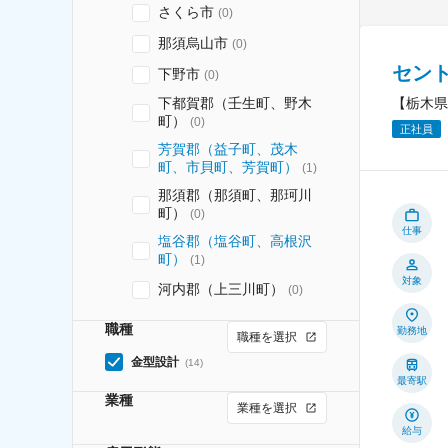
さくら市
(
0
)
那須烏山市
(
0
)
セン
下野市
(
0
)
【栃木県
下都賀郡（壬生町、野木
町）
(
0
)
正社員
芳賀郡（益子町、茂木
町、市貝町、芳賀町）
(
1
)
那須郡（那須町、那珂川
町）
(
0
)
仕事
塩谷郡（塩谷町、高根沢
町）
(
1
)
対象
河内郡（上三川町）
(
0
)
職種
勤務地
職種を選択
金型設計
(
14
)
最寄駅
業種
業種を選択
給与