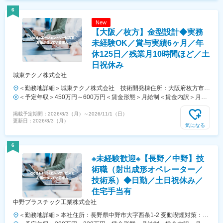
する可能性があります。賃金はあくまでも目安の金額であり、選考を通
6
じて上下する可能性があります。月給(月額)は固定手当を含めた表記で
New
す。
【大阪／枚方】金型設計◆実務
未経験OK／賞与実績6ヶ月／年
休125日／残業月10時間ほど／土
日祝休み
城東テクノ株式会社
＜勤務地詳細＞城東テクノ株式会社 技術開発棟住所：大阪府枚方市招
提田近2丁目11番1号 勤務地最寄駅：京阪電鉄 京阪本線／樟葉駅受動喫
＜予定年収＞450万円～600万円＜賃金形態＞月給制＜賃金内訳＞月額
煙対策：屋内全面禁煙変更の範囲：会社の定める事業所
（基本給）：260,000円～370,000円＜月給＞260,000円～370,000円＜
掲載予定期間：
2026/8/3（月）
～
2026/11/1（日）
昇給有無＞有＜残業手当＞有＜給与補足＞■賞与実績：昨年度実績4ヶ
更新日：
2026/8/3（月）
月賃金はあくまでも目安の金額であり、選考を通じて上下する可能性が
気になる
あります。月給(月額)は固定手当を含めた表記です。
6
※未経験歓迎※【長野／中野】技
術職（射出成形オペレーター／
技術系）◆日勤／土日祝休み／
住宅手当有
中野プラスチック工業株式会社
＜勤務地詳細＞本社住所：長野県中野市大字西条1-2 受動喫煙対策：屋