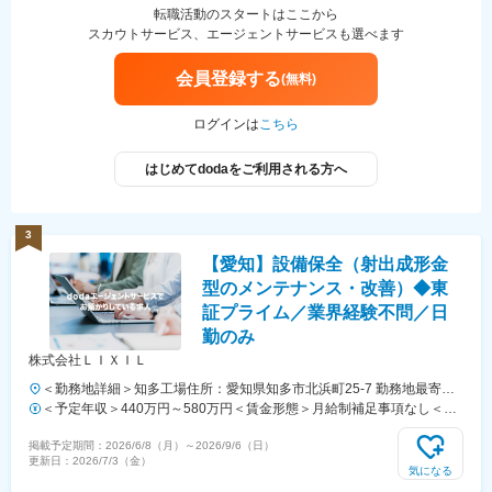
転職活動のスタートはここから
スカウトサービス、エージェントサービスも選べます
会員登録する
(無料)
ログインは
こちら
はじめてdodaをご利用される方へ
3
【愛知】設備保全（射出成形金
型のメンテナンス・改善）◆東
証プライム／業界経験不問／日
勤のみ
株式会社ＬＩＸＩＬ
＜勤務地詳細＞知多工場住所：愛知県知多市北浜町25-7 勤務地最寄
駅：名鉄空港線／古見駅受動喫煙対策：屋内全面禁煙変更の範囲：会社
＜予定年収＞440万円～580万円＜賃金形態＞月給制補足事項なし＜賃
の定める事業所
金内訳＞月額（基本給）：220,000円～300,000円＜月給＞220,000円
掲載予定期間：
2026/6/8（月）
～
2026/9/6（日）
～300,000円＜昇給有無＞有＜残業手当＞有＜給与補足＞※提示年収は
更新日：
2026/7/3（金）
年齢と経験に基づき決定します（応相談）※記載の年収額は想定残業20
気になる
時間分と諸手当を含みます。■昇給：年1回（4月）■賞与：年2回（7