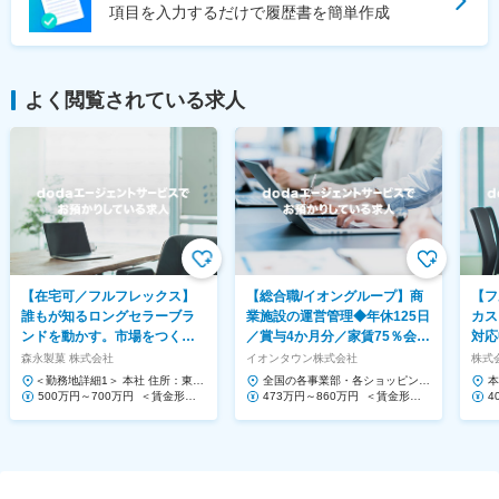
項目を入力するだけで履歴書を簡単作成
よく閲覧されている求人
【在宅可／フルフレックス】
【総合職/イオングループ】商
【フ
誰もが知るロングセラーブラ
業施設の運営管理◆年休125日
カス
ンドを動かす。市場をつくる
／賞与4か月分／家賃75％会社
対応
提案営業◆ハイチュウ等
負担！
Saa
森永製菓 株式会社
イオンタウン株式会社
株式会
＜勤務地詳細1＞ 本社 住所：東京
全国の各事業部・各ショッピング
本
都港区芝浦1-13-16 勤務地最寄
500万円～700万円 ＜賃金形態
センター 住所：千葉県千葉市美浜
473万円～860万円 ＜賃金形態
1
4
駅：JR、都営三...
＞ 月給制 ＜賃金内訳＞ 月額（基
区中瀬1-5-1イオンタワ...
＞ 月給制 ＜賃金内訳＞ 月額（基
ー
＞
本給）...
本給）...
本給