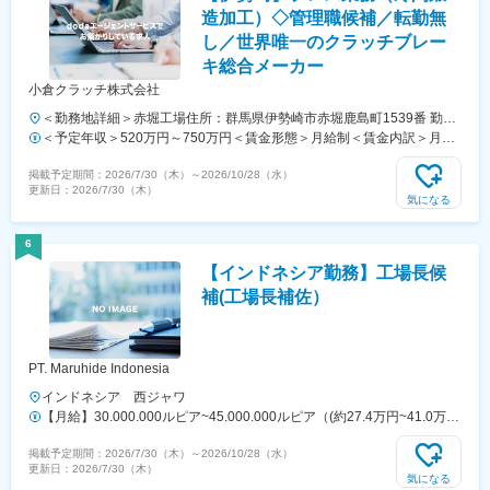
造加工）◇管理職候補／転勤無
し／世界唯一のクラッチブレー
キ総合メーカー
小倉クラッチ株式会社
＜勤務地詳細＞赤堀工場住所：群馬県伊勢崎市赤堀鹿島町1539番 勤務
地最寄駅：東武桐生線／赤城駅受動喫煙対策：屋内全面禁煙変更の範
＜予定年収＞520万円～750万円＜賃金形態＞月給制＜賃金内訳＞月額
囲：会社の定める事業所
（基本給）：282,450円～341,780円その他固定手当/月：2,500円～
掲載予定期間：
2026/7/30（木）
～
2026/10/28（水）
126,000円＜月給＞284,950円～467,780円＜昇給有無＞有＜残業手当
更新日：
2026/7/30（木）
＞有＜給与補足＞※予定年収はあくまでも目安の金額であり、選考を通
気になる
じて変動する可能性があります。■昇給：あり■賞与：年2回（前年度実
績4.0か月分）賃金はあくまでも目安の金額であり、選考を通じて上下
6
する可能性があります。月給(月額)は固定手当を含めた表記です。
【インドネシア勤務】工場長候
補(工場長補佐）
PT. Maruhide Indonesia
インドネシア 西ジャワ
【月給】30.000.000ルピア~45.000.000ルピア（(約27.4万円~41.0万
円）（手取り） *１ルピア0.0091円 2026/7/23現在〈給与補足〉所得
掲載予定期間：
2026/7/30（木）
～
2026/10/28（水）
税は企業負担
更新日：
2026/7/30（木）
気になる