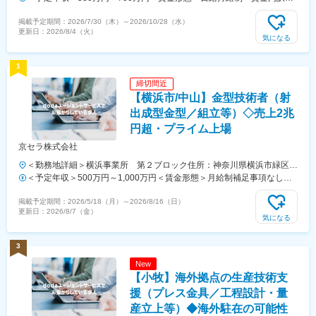
月額（基本給）：300,000円～450,000円/月20日間勤務想定＜想定月額
掲載予定期間：
2026/7/30（木）
～
2026/10/28（水）
＞300,000円～450,000円＜昇給有無＞有＜残業手当＞有＜給与補足＞
更新日：
2026/8/4（火）
想定年収には賞与、各種手当が含まれます。尚、経験や年齢によってこ
気になる
の限りではありません。賃金はあくまでも目安の金額であり、選考を通
じて上下する可能性があります。月給(月額)は固定手当を含めた表記で
1
す。
締切間近
【横浜市/中山】金型技術者（射
出成型金型／組立等）◇売上2兆
円超・プライム上場
京セラ株式会社
＜勤務地詳細＞横浜事業所 第２ブロック住所：神奈川県横浜市緑区中
山2丁目4-1 勤務地最寄駅：JR線／中山駅受動喫煙対策：屋内全面禁煙
＜予定年収＞500万円～1,000万円＜賃金形態＞月給制補足事項なし＜
変更の範囲：会社の定める事業所（リモートワーク含む）
賃金内訳＞月額（基本給）：272,000円～480,000円＜月給＞272,000
掲載予定期間：
2026/5/18（月）
～
2026/8/16（日）
円～480,000円＜昇給有無＞有＜残業手当＞有＜給与補足＞※給与詳細
更新日：
2026/8/7（金）
は経験・能力・前職給与等を踏まえて決定します。■昇給：年1回■賞
気になる
与：年2回■年収例：660万円（技術系総合職30歳／月給32万円＋賞与
＋各種手当）、800万円（技術系総合職35歳／月給37万円＋賞与＋各
3
種手当）賃金はあくまでも目安の金額であり、選考を通じて上下する可
New
能性があります。月給(月額)は固定手当を含めた表記です。
【小牧】海外拠点の生産技術支
援（プレス金具／工程設計・量
産立上等）◆海外駐在の可能性