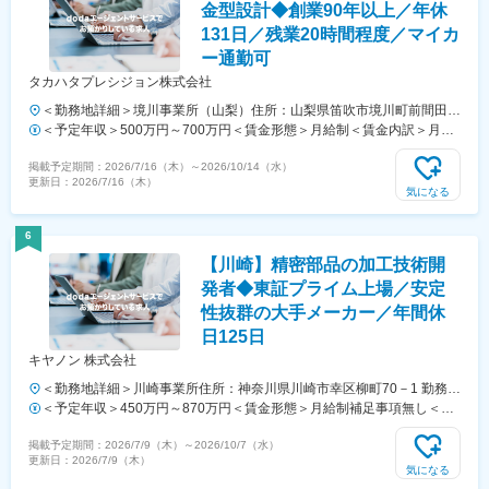
金型設計◆創業90年以上／年休
131日／残業20時間程度／マイカ
ー通勤可
タカハタプレシジョン株式会社
＜勤務地詳細＞境川事業所（山梨）住所：山梨県笛吹市境川町前間田
390 勤務地最寄駅：中央本線／石和温泉駅受動喫煙対策：屋内全面禁煙
＜予定年収＞500万円～700万円＜賃金形態＞月給制＜賃金内訳＞月額
（基本給）：260,000円～440,000円＜月給＞260,000円～440,000円＜
掲載予定期間：
2026/7/16（木）
～
2026/10/14（水）
昇給有無＞有＜残業手当＞有＜給与補足＞※上記はあくまで目安であ
更新日：
2026/7/16（木）
り、ご選考を通じて最終的に決定いたします。■昇給：年1回（4月）■
気になる
賞与：年2回※合計約3.0ヶ月分賃金はあくまでも目安の金額であり、選
考を通じて上下する可能性があります。月給(月額)は固定手当を含めた
6
表記です。
【川崎】精密部品の加工技術開
発者◆東証プライム上場／安定
性抜群の大手メーカー／年間休
日125日
キヤノン 株式会社
＜勤務地詳細＞川崎事業所住所：神奈川県川崎市幸区柳町70－1 勤務地
最寄駅：JR京浜東北線／川崎駅受動喫煙対策：屋内全面禁煙変更の範
＜予定年収＞450万円～870万円＜賃金形態＞月給制補足事項無し＜賃
囲：会社の定める事業所（リモートワーク含む）
金内訳＞月額（基本給）：250,000円～500,000円＜月給＞250,000円
掲載予定期間：
2026/7/9（木）
～
2026/10/7（水）
～500,000円＜昇給有無＞有＜残業手当＞有＜給与補足＞※入社時の処
更新日：
2026/7/9（木）
遇は経験・能力を考慮の上、当社規程により決定します。具体的な金額
気になる
は、採用選考合格後に採用内定通知書にてお伝えします。■昇給：年1