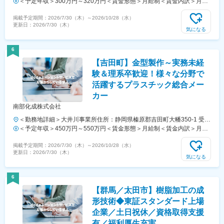
内全面禁煙変更の範囲：会社の定める事業所
＜予定年収＞300万円～320万円＜賃金形態＞月給制＜賃金内訳＞月額
（基本給）：190,000円～210,000円＜月給＞190,000円～210,000円＜
掲載予定期間：
2026/7/30（木）
～
2026/10/28（水）
昇給有無＞有＜残業手当＞有＜給与補足＞※月給には 基本給、臨時手
更新日：
2026/7/30（木）
当、職務手当が含まれます。■賞与：2回／前年度実績より3.5ヶ月分■
気になる
その他固定手当：経験に応じて異なります職務手当：マネジメント等資
格手当：入社後3年後「主事、主事補」等家族手当：配偶者10000円、
6
子供1人目10000円（他）賃金はあくまでも目安の金額であり、選考を
【吉田町】金型製作～実務未経
通じて上下する可能性があります。月給(月額)は固定手当を含めた表記
です。
験＆理系卒歓迎！様々な分野で
活躍するプラスチック総合メー
カー
南部化成株式会社
＜勤務地詳細＞大井川事業所住所：静岡県榛原郡吉田町大幡350-1 受動
喫煙対策：屋内全面禁煙変更の範囲：会社の定める事業所
＜予定年収＞450万円～550万円＜賃金形態＞月給制＜賃金内訳＞月額
（基本給）：232,300円～311,000円＜月給＞232,300円～311,000円＜
掲載予定期間：
2026/7/30（木）
～
2026/10/28（水）
昇給有無＞有＜残業手当＞有＜給与補足＞■賞与:年2回（前年度実績：
更新日：
2026/7/30（木）
5.68ヶ月/年）賃金はあくまでも目安の金額であり、選考を通じて上下
気になる
する可能性があります。月給(月額)は固定手当を含めた表記です。
6
【群馬／太田市】樹脂加工の成
形技術◆東証スタンダード上場
企業／土日祝休／資格取得支援
有／福利厚生充実