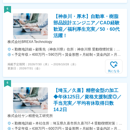
6
【神奈川・厚木】自動車・樹脂
部品設計エンジニア／CAD経験
歓迎／福利厚生充実／50・60代
活躍！
株式会社BREXA Technology
＜勤務地詳細＞顧客先（神奈川県）住所：神奈川県 受動喫煙対策：屋
内全面禁煙変更の範囲：会社の定める事業所
＜予定年収＞400万円～590万円＜賃金形態＞月給制＜賃金内訳＞月額
（基本給）：250,000円～350,000円＜月給＞250,000円～350,000円＜
掲載予定期間：
2026/7/30（木）
～
2026/10/28（水）
昇給有無＞有＜残業手当＞有＜給与補足＞※スキル経験年数を考慮し話
更新日：
2026/7/31（金）
し合いの上、決定します。■賞与：年2回（7月・12月）■昇給：年2回
気になる
（4月・10月）賃金はあくまでも目安の金額であり、選考を通じて上下
する可能性があります。月給(月額)は固定手当を含めた表記です。
6
【埼玉／久喜】精密金型の加工
◆年休125日／資格支援制度◎／
手当充実／平均有休取得日数
14.2日
株式会社サン精密化工研究所
＜勤務地詳細＞本社住所：埼玉県久喜市所久喜707-4 受動喫煙対策：屋
内全面禁煙変更の範囲：会社の定める事業所
＜予定年収＞438万円～600万円＜賃金形態＞月給制＜賃金内訳＞月額