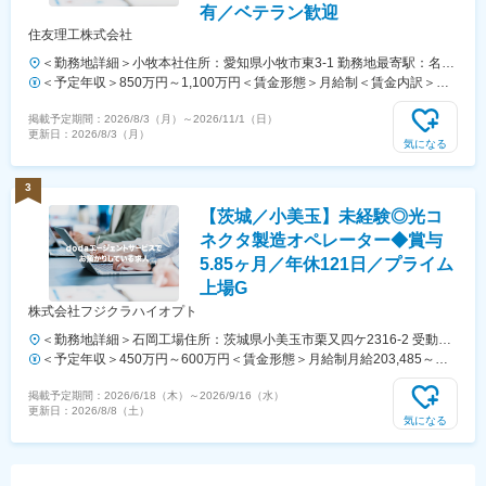
有／ベテラン歓迎
住友理工株式会社
＜勤務地詳細＞小牧本社住所：愛知県小牧市東3-1 勤務地最寄駅：名鉄
小牧線／間内駅受動喫煙対策：敷地内全面禁煙変更の範囲：会社の定め
＜予定年収＞850万円～1,100万円＜賃金形態＞月給制＜賃金内訳＞月
る事業所（リモートワーク含む）
額（基本給）：300,000円～500,000円＜月給＞300,000円～500,000円
掲載予定期間：
2026/8/3（月）
～
2026/11/1（日）
＜昇給有無＞有＜残業手当＞有＜給与補足＞※年収は実務経験を考慮の
更新日：
2026/8/3（月）
上、決定します。■昇給：年1回（4月）■賞与：年2回（7月、12月）賃
気になる
金はあくまでも目安の金額であり、選考を通じて上下する可能性があり
ます。月給(月額)は固定手当を含めた表記です。
3
【茨城／小美玉】未経験◎光コ
ネクタ製造オペレーター◆賞与
5.85ヶ月／年休121日／プライム
上場G
株式会社フジクラハイオプト
＜勤務地詳細＞石岡工場住所：茨城県小美玉市栗又四ケ2316-2 受動喫
煙対策：屋内全面禁煙変更の範囲：会社の定める事業所
＜予定年収＞450万円～600万円＜賃金形態＞月給制月給203,485～
261,625 基本給203,485～261,625を含む/月＜賃金内訳＞月額（基本
掲載予定期間：
2026/6/18（木）
～
2026/9/16（水）
給）：203,485円～261,625円＜月給＞203,485円～261,625円＜昇給有
更新日：
2026/8/8（土）
無＞有＜残業手当＞有＜給与補足＞賞与実績:年2回（昨年度実績5.85ヶ
気になる
月分）賃金はあくまでも目安の金額であり、選考を通じて上下する可能
性があります。月給(月額)は固定手当を含めた表記です。