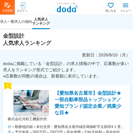
会員登録
ログイン
気になる
メニュー
人気求人
求人一覧
求人の傾向
ランキング
金型設計
人気求人ランキング
更新日：
2026/8/10（月）
dodaに掲載している「金型設計」の求人情報の中で、応募数が多い
求人をランキング形式でご紹介します。
※応募数が同数の場合は、新着順に表示しています。
1
【愛知県名古屋市】金型設計★
一部自動車部品トップシェア／
愛知ブランド認定企業／残業少
な目★
株式会社河村工機製作所
＜勤務地詳細＞本社住所：愛知県名古屋市緑区鳴海町字太鼓田4-1 受動
喫煙対策：屋内全面禁煙変更の範囲：会社の定める事業所
＜予定年収＞500万円～700万円＜賃金形態＞日給月給制＜賃金内訳＞