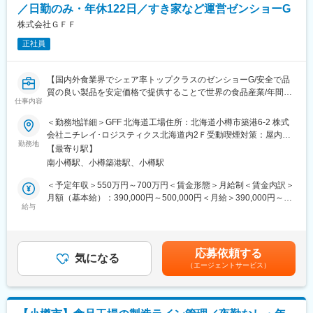
す。
／日勤のみ・年休122日／すき家など運営ゼンショーG
・アフターメンテナンス力の向上を図る為に、支店近郊のエリア
こちらの試験取得に関しては、会社としてのバックアップ体制を
に注力し案件を担っております。
株式会社ＧＦＦ
完備
正社員
■当社の特徴：
■就業環境：
1軒まるごとリフォーム「一期一家」とDIウインドウ採用のエコ・
全国の各店舗で20代～30代のスタッフが多数活躍しています。女
エネ「NEO+e（ネオ・イー）」の技術を結集し、既存住宅のスマ
性の責任者も多く、子育て中の方もプライベートを両立できる制
【国内外食業界でシェア率トップクラスのゼンショーG/安全で品
ート化を実現。マンションリフォームでも窓の交換だけで断熱性
度を利用して自身のライフスタイルに合わせた働き方を実現して
質の良い製品を安定価格で提供することで世界の食品産業/年間休
能と空気環境を向上する「エア・エステ」を実用化しました。ま
仕事内容
います（弊社での正社員履歴がある場合には、育休後の時短勤務
日122日】
た、古民家再生や介護といった切り口の提案リフォームにも力を
が可能）
■業務内容：【変更の範囲：会社の定める業務】
＜勤務地詳細＞GFF 北海道工場住所：北海道小樽市築港6-2 株式
注いでおります。
すき家やココスを運営しているゼンショーグループの食品製造工
会社ニチレイ･ロジスティクス北海道内2Ｆ受動喫煙対策：屋内全
場の管理職として食品製造における生産/製造管理業務、パートア
勤務地
面禁煙変更の範囲：本文参照
変更の範囲：会社の定める業務
【最寄り駅】
変更の範囲：会社の定める業務
ルバイト社員の管理、工程のマネジメントをお任せします。 入社
南小樽駅、小樽築港駅、小樽駅
後ラインオペレーターとして業務を覚えていただき、3ヶ月～半年
ほどでライン管理をお任せ致します。
＜予定年収＞550万円～700万円＜賃金形態＞月給制＜賃金内訳＞
月額（基本給）：390,000円～500,000円＜月給＞390,000円～
■業務詳細：
給与
500,000円＜昇給有無＞有＜残業手当＞無＜給与補足＞※上記年収
・製造予定管理
はあくまで目安です。給与詳細は経験・年齢を考慮の上、決定し
・製造計画に基づいた原料の発注、在庫管理
ます。※管理監督者ポジションのため残業手当支給対象外■賞与：
・製造管理、労務管理
年2回（670,000円～1,000,000円）■昇給：あり賃金はあくまでも
応募依頼する
・製造オペレーション
気になる
目安の金額であり、選考を通じて上下する可能性があります。月
（エージェントサービス）
・社内外との打ち合わせ、生産進捗管理他
給(月額)は固定手当を含めた表記です。
■当ポジションの魅力：
外食産業で売上国内第1位（※1）世界でもトップクラス企業のゼ