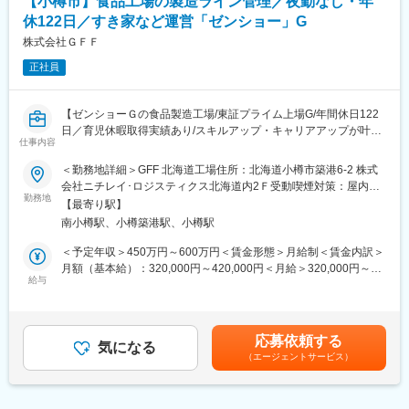
【小樽市】食品工場の製造ライン管理／夜勤なし・年
ンショーホールディングスのグループ企業であるため、会社の安
休122日／すき家など運営「ゼンショー」G
定性が大きな強みです。
すき家のカットサラダやビッグボーイのハンバーグ、ココスのソ
株式会社ＧＦＦ
ースなど誰もが知る食品の製造に携わることができます。また震
正社員
災発生時には現地へ食品の支給を行うなど、食のインフラとして
働いていることを強く実感できるやりがいのある業務です。
【ゼンショーＧの食品製造工場/東証プライム上場G/年間休日122
■当社について：
日／育児休暇取得実績あり/スキルアップ・キャリアアップが叶う
◎牛丼チェーンの「すき家」や「なか卯」、ファミリーレストラ
仕事内容
環境】
ン 「ココス」 「ジョリーパスタ」、回転ずし「はま寿司」など、
■業務内容【変更の範囲：会社の定める業務】
＜勤務地詳細＞GFF 北海道工場住所：北海道小樽市築港6-2 株式
国内外で7,000店舗以上を運営しているゼンショーグループの製造
すき家やココスを運営しているゼンショーグループの食品製造工
会社ニチレイ･ロジスティクス北海道内2Ｆ受動喫煙対策：屋内全
会社です。 グループ店舗向けの食材や外販製品を製造する工場を
場にて生産/製造管理業務、パートアルバイト社員 の管理、工程の
勤務地
面禁煙変更の範囲：本文参照
運営しています。
【最寄り駅】
マネジメントをお任せします。入社後ラインオペレーターとして
◎従業員は、日本をはじめ20か国以上の人たちで構成されてお
南小樽駅、小樽築港駅、小樽駅
業務を覚えていただき、三ヶ月～半年ほどでライン管理をお任せ
り、国際色豊かな仕事場となっています。また、幅広い年齢層の
致します。
＜予定年収＞450万円～600万円＜賃金形態＞月給制＜賃金内訳＞
方々が、食に対する知識と経験を活かして働いています。
月額（基本給）：320,000円～420,000円＜月給＞320,000円～
◎ゼンショーグループの事業の根幹にあるのが、「マス・マーチ
■業務詳細：
給与
420,000円＜昇給有無＞有＜残業手当＞有＜給与補足＞※上記年収
ャンダイジング・システム（MMD）」です。原材料の生産や仕入
・製造予定管理
はあくまで目安です。給与詳細は経験・年齢を考慮の上、決定し
から、食品加工、物流、店舗の販売まで一貫してグループ全体で
・製造計画に基づいた原料の発注、在庫管理
ます。■賞与：年2回（670,000円～1,000,000円）■昇給：あり賃
管理運営する仕組みです。安全でよいものを適正価格で仕入れ、
・製造管理、労務管理
金はあくまでも目安の金額であり、選考を通じて上下する可能性
安定的に提供することを可能にし、食の安全と品質を保証しま
応募依頼する
・製造オペレーション
気になる
があります。月給(月額)は固定手当を含めた表記です。
す。
（エージェントサービス）
・社内外との打ち合わせ、生産進捗管理他
◎当社は、ゼンショーグループの製造会社として、MMDの各工程
と連携を取り、「食」にあらゆる角度で関わっていきます。 幅広
■当ポジションの魅力：
く「食」に関わることで世界の食品産業に貢献していきます。