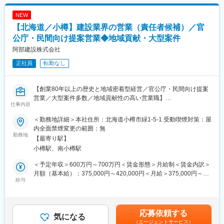
駅、保原駅、会津若松駅、原ノ町駅、山陽網干駅、三木駅(神戸電
鉄線)、南小樽駅、稲積公園駅、苫小牧駅、和歌山港駅、淀屋橋
NEW
駅、大山駅(東京都)、モレラ岐阜駅、千歳駅(北海道)、卸町駅(宮城
【北海道／小樽】建設業界の営業（責任者候補）／官
県)、伏屋駅、吉塚駅、伊予三島駅、友部駅、花崎駅、偕楽園駅、
公庁・民間向け提案営業◆地域貢献・大型案件
守谷駅、ゆめみ野駅、北春日部駅、上星川駅、善行駅、三崎口
阿部建設株式会社
駅、内宿駅、柏の葉キャンパス駅、岩瀬駅、古河駅、鶴瀬駅、東
武動物公園駅、上板橋駅、本厚木駅、亀戸水神駅、東千葉駅、高
正社員
転勤なし
田駅(神奈川県)、向ケ丘遊園駅、北山田駅(神奈川県)、西武柳沢
駅、川和町駅、雀宮駅、岡本駅(栃木県)、木更津駅、北松戸駅、武
里駅、栗橋駅、樅山駅、湯河原駅、松戸駅、東富岡駅、新鹿沼
【創業80年以上の歴史と地域密着型経営／官公庁・民間向け提案
駅、楡木駅、原木中山駅、東林間駅、東武宇都宮駅、秩父駅、小
営業／大型案件多数／地域貢献性の高い営業職】
竹向原駅、鶴間駅、西大島駅、新浦安駅、本蓮沼駅、相模原駅、
仕事内容
■業務概要
十条駅(東京都)、みどり台駅、東宿郷駅、江曽島駅、笠間駅、下館
土木・建築工事を中心に不動産事業や建築資材販売も展開する総
＜勤務地詳細＞本社住所：北海道小樽市緑1-5-1 受動喫煙対策：屋
駅、新守谷駅、流山おおたかの森駅、南柏駅、明大前駅、塚原
合建設会社である同社にて営業部門の責任者候補として、営業戦
内全面禁煙変更の範囲：無
駅、瀬谷駅、北茅ケ崎駅、千葉ニュータウン中央駅、柏駅、西小
略の立案から組織づくり、重要顧客への提案まで幅広くお任せし
勤務地
【最寄り駅】
泉駅、公津の杜駅、八街駅、茂原駅、牛浜駅、藤沢駅、雑色駅、
ます。
小樽駅、南小樽駅
西立川駅、北八王子駅、三鷹駅、曳舟駅、西葛西駅、逗子駅、宮
崎台駅、並木北駅、古淵駅、矢板駅、北真岡駅、伊勢原駅、淵野
プレイヤーとして第一線で活躍しながら、営業部門全体を牽引す
＜予定年収＞600万円～700万円＜賃金形態＞月給制＜賃金内訳＞
辺駅、中野坂上駅、広電廿日市駅、安芸駅、土佐山田駅、大阪空
るリーダーとして組織づくりにも携わっていただきます。
月額（基本給）：375,000円～420,000円＜月給＞375,000円～
港駅(大阪モノレール)、狛江駅、芳賀台駅、学園前駅(奈良県)、上
単なるモノ売りではなく、「この地域にどんな建物やインフラが
給与
420,000円＜昇給有無＞有＜残業手当＞有＜給与補足＞※ご経験や
保原駅、肥後橋駅、下板橋駅、登戸駅、東伏見駅、下総中山駅、
必要か」をお客様とともに考え、形にしていく仕事です。
実績に応じて決定いたします。※業績連動賞与あり（過去実績4か
南林間駅、志村坂上駅、駅東公園前駅、下高井戸駅、岩原駅、熊
数千万円から数億円規模の案件に携わる機会も多く、経営層や官
月）賃金はあくまでも目安の金額であり、選考を通じて上下する
川駅、逗子・葉山駅、宮前平駅、並木中央駅、西新宿五丁目駅、
公庁担当者との折衝を通じて、これまで培った営業経験やマネジ
可能性があります。月給(月額)は固定手当を含めた表記です。
山陽女学園前駅、球場前駅(高知県)、大江橋駅、宇都宮駅東口駅
応募依頼する
メント経験を存分に発揮できる環境です。
気になる
（エージェントサービス）