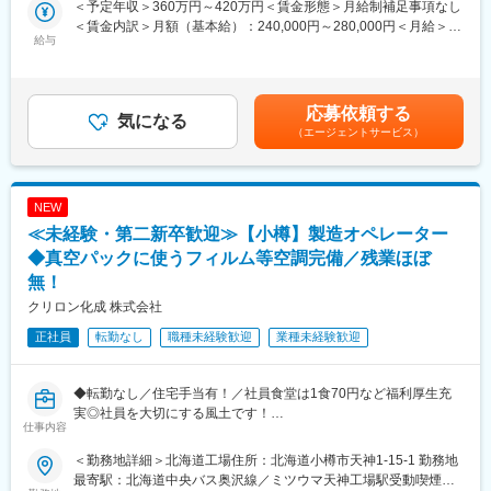
＜予定年収＞360万円～420万円＜賃金形態＞月給制補足事項なし
■業務詳細：
＜賃金内訳＞月額（基本給）：240,000円～280,000円＜月給＞
■働く環境：
・調理、食材・備品の管理、仕入れ
給与
240,000円～280,000円＜昇給有無＞有＜残業手当＞有＜給与補足
・残業はほぼなし（5時間程度）でプライベート充実◎
・接客、販促活動
＞昇給・賞与は年2回年収例：SV：1000万（37歳・7年）最上位
・転勤なしで安定して長く働ける◎
・設備・衛生管理、売上・利益率の管理
店長：800万（33歳・5年）店長：600万（30歳・2年）一般：
・男女問わず育休取得実績あり！
・スタッフ採用、シフト管理
420万（25歳・1年）月給：店長43万以上ミドル46万以上最上位
応募依頼する
店舗経営に関する幅広い業務をお任せします。キャンペーン企画
気になる
60万以上SV70万以上賃金はあくまでも目安の金額であり、選考を
（エージェントサービス）
変更の範囲：会社の定める業務
や人材採用なども店長の裁量で実施できるため、未経験から経営
通じて上下する可能性があります。月給(月額)は固定手当を含めた
スキルを身につけることが可能です。
表記です。
■魅力ポイント：
NEW
豊富なキャリアパス
≪未経験・第二新卒歓迎≫【小樽】製造オペレーター
店長がゴールではありません。エリアマネージャー、商品開発、
本部スタッフなど、社員の8割が店長経験者。
◆真空パックに使うフィルム等空調完備／残業ほぼ
現場を知ることを重視し、長期的なキャリア構築が可能です。新
無！
規店舗も続々展開中で、挑戦の機会が豊富です。
クリロン化成 株式会社
■店舗ごとの裁量と自由度：
正社員
転勤なし
職種未経験歓迎
業種未経験歓迎
セントラルキッチンや細かなマニュアル化は行わず、キャンペー
ンやサービス企画など店舗ごとに裁量を持たせています。
成功事例は全店舗に共有され、実績に応じて評価される環境で
◆転勤なし／住宅手当有！／社員食堂は1食70円など福利厚生充
す。
実◎社員を大切にする風土です！
仕事内容
◆鮮魚やハムの真空パック／ゼリーのフタなど身近な製品にも使
■充実した研修・資格取得制度：
われるフィルムのメーカーです！
＜勤務地詳細＞北海道工場住所：北海道小樽市天神1-15-1 勤務地
入社後は3泊4日の本部研修で座学・シミュレーション・実店舗研
最寄駅：北海道中央バス奥沢線／ミツウマ天神工場駅受動喫煙対