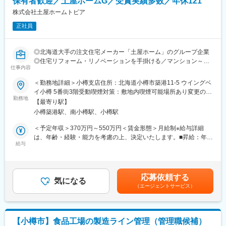
保有者歓迎／土屋ホームG／受賞実績多数／年休121
社員が働きやすくライフスタイルに変化があっても働き続けるこ
方創生や、地域への貢献が可能です。
とができる環境
株式会社土屋ホームトピア
変更の範囲：会社の定める業務
正社員
■キャリアステップ
大きく分けると2つ。店舗責任者等を目指す道とシニアスタッフと
いう、接客販売のプロになる道をご用意。全社員が半年ごとの目
◎北海道大手の注文住宅メーカー「土屋ホーム」のグループ企業
標を自身で設定し、年4回上司との面談の中で振り返りや軌道修正
◎住宅リフォーム・リノベーションを手掛ける／マンション～オ
を行っています。
仕事内容
フィス～古民家まで多岐に渡る案件
入社後は教育担当の先輩社員がマンツーマンで接客の基礎や商品
◎確かな技術力／全国リフォームコンクールにおける受賞実績多
＜勤務地詳細＞小樽支店住所：北海道小樽市築港11-5 ウイングベ
知識からビジネスマナーまで丁寧に教えていきます。キャリア教
数
イ小樽 5番街3階受動喫煙対策：敷地内喫煙可能場所あり変更の範
育制度が充実しているため、同社の管理職は全て、ショップスタ
勤務地
囲：会社の定める事業所
ッフ等、実務経験のある現場からの成り上がりの社員で構成され
【最寄り駅】
■業務内容：
ています。
小樽築港駅、南小樽駅、小樽駅
マンションや戸建て、古民家など多岐に渡る案件のリフォーム・
リノベーションにおける設計業務をお任せします。
＜予定年収＞370万円～550万円＜賃金形態＞月給制※給与詳細
『キャリアパス』…社員⇒副店長→店長→課長代理⇒課長⇒部長
は、年齢・経験・能力を考慮の上、決定いたします。■昇給：年1
※目安として課長代理は自店＋2～3店舗の管理を行い、課長は7～
■業務詳細：
給与
回（11月）＜賃金内訳＞月額（基本給）：210,000円～274,000円
10店舗の管理を行う
・営業との同行によるプランニングおよび提案業務
その他固定手当/月：25,000円～75,000円＜月給＞284,000円～
・許認可申請・現地確認
405,000円（一律手当を含む）＜昇給有無＞有＜残業手当＞有＜
■評価制度や昇給：
・リフォームプランの決定
給与補足＞■固定残業手当は月、25時間分、36,000円～66,000円
同社は役職付きではなくても、シニアスタッフ制度を採用してお
応募依頼する
・図面への落とし込み
気になる
を支給 超過した時間外労働の残業手当は追加支給■賞与：年2回
ります。
（エージェントサービス）
（成果に応じ支給※過去実績3ヶ月分程度）※固定手当の内訳は下
お客様満足度や販売スキルなどを加味した8段階のグレードを設
記の通りです。■車両手当 20,000円■資格手当 5,000円～
け、グレードによって月2,500～20,000円の手当を付与
■業務の特徴：
55,000円賃金はあくまでも目安の金額であり、選考を通じて上下
また、販売員としてキャリア主催の資格認定試験（初級～最上
・営業と連携しながら3～4件／月の設計を担当します。
する可能性があります。月給(月額)は固定手当を含めた表記です。
級）も存在しており、最大月80,000円の手当を付与しておりま
【小樽市】食品工場の製造ライン管理（管理職候補）
・高品質（高性能／高断熱）の物件に携わることができます。