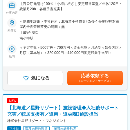
【官公庁元請け100％！小樽に根ざし安定経営基盤／年休120日・
先輩のほとんどが未経験からスタートしています。焦る必要は一
残業月20h・各種手当充実】
切ありません。
仕事内容
■業務概要
【1～3ヶ月目】 先輩の現場に同行し、1日の流れや専門用語を少
当社は小樽市を中心とした公共土木工事において、施工管理業務
しずつ覚えます。まずは写真撮影や片付けのお手伝いなど、簡単
＜勤務地詳細＞本社住所：北海道小樽市奥沢5-9-4 受動喫煙対策：
を担当いただきます。国土交通省や北海道、小樽市等の官公庁案
なことからスタート！
屋内全面禁煙変更の範囲：無
件をほぼ100％元請けで受注しており、道路・港湾・河川・下水
勤務地
【3ヶ月～1年目】 先輩のサポートのもとで、書類作成や写真整理
【最寄り駅】
道・急傾斜地の法面工事、解体工事など多岐に渡る案件を手掛け
などのデスクワークを覚えていきます。
南小樽駅
ています。地域に密着した事業展開で、転勤や遠方出張はありま
【資格取得への挑戦】 仕事に慣れてきたら、一生モノの国家資格
せん。実務経験や資格を活かし、即戦力としてご活躍いただける
「土木施工管理技士」の取得を目指しましょう。テキスト代や受
＜予定年収＞500万円～700万円＜賃金形態＞月給制＜賃金内訳＞
環境です。
験費用は会社がすべて負担します！合格すれば毎月「資格手当」
月額（基本給）：320,000円～440,000円固定残業手当/月：
給与
が支給され、さらに給与がアップします！
29,600円（固定残業時間22時間0分/月）超過した時間外労働の残
■業務詳細
業手当は追加支給＜月給＞349,600円～469,600円（一律手当を含
・現場の工程・品質・安全・原価管理
■就業環境
む）＜昇給有無＞有＜残業手当＞有＜給与補足＞年収は賞与・各
・発注者や協力会社との打ち合わせ
年間休日120日・土日祝休み中心・残業月平均20h。住宅・家族・
種手当を含みます。年齢・スキル・前職の経験を考慮して決定し
応募依頼する
・現場巡回、安全確認、進捗管理
気になる
燃料手当など福利厚生も充実、転勤や出張なし。
ます。昇給： 年1回（4月）賞与： 年2回（7月、12月 ※前年度実
（エージェントサービス）
・工事写真や書類作成、提出業務
績あり。業績に応じて支給）決算手当： 年1回（4月 ※業績によ
・冬季（1月～3月）は道路維持・除排雪作業の管理監督
■企業の特徴/魅力
る。利益が出た分はしっかり社員に還元！）賃金はあくまでも目
・現場ごとの特性や地形に応じた施工計画立案
創業55年の地域密着型安定企業で、官公庁案件中心のため景気に
安の金額であり、選考を通じて上下する可能性があります。月給
・関係機関や住民への対応
左右されにくく、長期的なキャリア形成が可能です。
(月額)は固定手当を含めた表記です。
NEW
【北海道／星野リゾート】施設管理◆入社後サポート
■主要現場エリア：
変更の範囲：会社の定める業務
小樽市内・余市町・仁木町などの近郊エリア限定なので、転勤や
充実／転居支援有／道南・道央圏3施設担当
出張は一切ありません。
株式会社星野リゾート・マネジメント
地元小樽や、近隣の札幌市手稲区・西区などから腰を据えてマイ
正社員
職種未経験歓迎
業種未経験歓迎
カー通勤（無料駐車場完備）で通っていただけます。