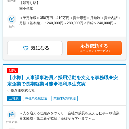
修を実施。
■職務内容：
勤務地
策：屋内全面禁煙変更の範囲：会社の定める事業所
【最寄り駅】
その後も独自の育成プログラムで調理・仕入れ・売上管理・利益
高機能フィルムの先進メーカーである同社で包装用フィルムの製
南小樽駅
率管理など経営スキルを習得できます。
造をお任せします。
さらに、食品衛生管理者など約50種の資格取得をサポート。試験
＜具体的な業務内容＞
＜予定年収＞350万円～410万円＜賃金形態＞月給制＜賃金内訳＞
合格後は費用を会社負担、手当支給（規定あり）もあります。
・樹脂原料の準備や製造機械への投入
月額（基本給）：240,000円～280,000円＜月給＞240,000円～
・タッチパネルによる機械操作
給与
280,000円＜昇給有無＞有＜残業手当＞有＜給与補足＞■昇給（年
■こんな方におすすめ：
・仕上がった製品の検品や測定
1回）■賞与（年2回）＜モデル年収＞20代 副主任 年収630万円
・経営スキルを身につけたい方
・梱包 など
30代 班長 年収760万円賃金はあくまでも目安の金額であ
・安定企業で長期的にキャリアを築きたい方
り、選考を通じて上下する可能性があります。月給(月額)は固定手
応募依頼する
・裁量ある仕事に挑戦したい方
■働く環境：
気になる
当を含めた表記です。
（エージェントサービス）
・変更の範囲：会社の定める業務
・空調完備の働きやすい環境！
・残業はほぼなし（0～5時間以内）でプライベート充実◎
・転勤なしで安定して長く働ける◎
・男女問わず育休取得実績あり！
NEW
【小樽】人事課事務員／採用活動を支える事務職◆安
■キャリアステップ：
同社では役職者の上限人数を定めず、頑張る方にはどんどん役職
定企業で長期就業可能◆福利厚生充実
をお任せしています。そのため、早期に昇格を目指していただけ
小樽倉庫株式会社
る環境です！
正社員
職種未経験歓迎
業種未経験歓迎
昇格を通じて年収ＵＰも目指せます◎
＜モデル年収＞
20代 副主任 年収630万円
～人を迎える仕組みをつくり、会社の成長を支える仕事～物流業
30代 班長 年収760万円
界未経験・第二新卒歓迎／基礎から学べます～
仕事内容
■魅力
■業務内容：