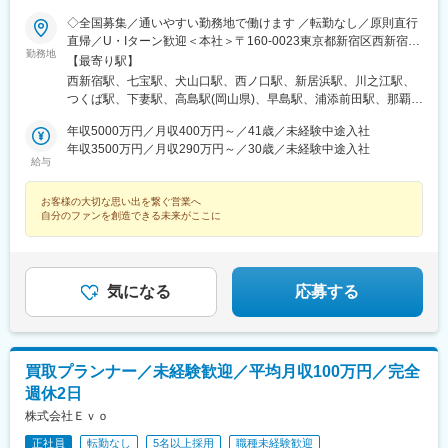
十条駅(東京都)、みどり台駅、東宿郷駅、江曽島駅、笠間駅、下館
◇全国募集／通いやすい勤務地で働けます ／転勤なし／原則直行
駅、新守谷駅、流山おおたかの森駅、南柏駅、明大前駅、塚原
直帰／U・Iターン歓迎＜本社＞〒160-0023東京都新宿区西新宿五
駅、瀬谷駅、北茅ケ崎駅、千葉ニュータウン中央駅、柏駅、西小
勤務地
丁目1番1号 住友不動産新宿ファーストタワー3階※転居を伴う転
【最寄り駅】
泉駅、公津の杜駅、八街駅、茂原駅、牛浜駅、藤沢駅、雑色駅、
勤はありません。■その他勤務地・都内23区、関東のプロジェク
西新宿駅、七宝駅、犬山口駅、西ノ口駅、新居浜駅、川之江駅、
西立川駅、北八王子駅、三鷹駅、曳舟駅、西葛西駅、逗子駅、宮
ト先やご希望の全国
つくば駅、下妻駅、高島駅(岡山県)、早島駅、浦添前田駅、那覇空
崎台駅、並木北駅、古淵駅、矢板駅、北真岡駅、伊勢原駅、淵野
港駅(鉄道)、石鳥谷駅、矢幅駅、脇ノ沢駅、鵜沼宿駅、土岐市駅、
辺駅、中野坂上駅、広電廿日市駅、安芸駅、土佐山田駅、大阪空
年収5000万円／月収400万円～／41歳／未経験中途入社
くりこま高原駅、長町一丁目駅、宇治駅(奈良線)、久津川駅、山城
港駅(大阪モノレール)、狛江駅、芳賀台駅、学園前駅(奈良県)、上
年収3500万円／月収290万円～／30歳／未経験中途入社
青谷駅、天ケ瀬駅、有佐駅、吉井駅(群馬県)、前橋大島駅、広駅、
保原駅、肥後橋駅、下板橋駅、登戸駅、東伏見駅、下総中山駅、
給与
廿日市駅、高瀬駅(香川県)、滝の茶屋駅、あき総合病院前駅、山田
南林間駅、志村坂上駅、駅東公園前駅、下高井戸駅、岩原駅、熊
西町駅、具同駅、浜崎駅、朝霞台駅、東岩槻駅、大野原駅、亀山
川駅、逗子・葉山駅、宮前平駅、並木中央駅、西新宿五丁目駅、
お客様の大切な思い出を繋ぐ営業へ
駅(三重県)、三瀬谷駅、南鳥海駅、鶴岡駅、赤湯駅、奈古駅、日野
山陽女学園前駅、球場前駅(高知県)、大江橋駅、宇都宮駅東口駅
自分のファンを創造できる未来がここに
駅(滋賀県)、堅田駅、近江長岡駅、十文字駅、扇田駅、三ツ境駅、
鴨宮駅、三沢駅(青森県)、板柳駅、磐田駅、美川駅、野々市駅(Ｉ
Ｒいしかわ鉄道線)、九重駅、滑河駅、大網駅、北信太駅、寝屋川
公園駅、蛍池駅、津久見駅、松浦駅、石橋駅(長崎県)、上田駅、小
気になる
応募する
作駅、和泉多摩川駅、井荻駅、阿波山川駅、石井駅(徳島県)、南小
松島駅、ゆいの杜東駅、高久駅、五位堂駅、富雄駅、西加積駅、
東野尻駅、ハーモニーホール駅、遠賀川駅、行橋駅、糸島高校前
駅、保原駅、会津若松駅、原ノ町駅、山陽網干駅、三木駅(神戸電
鉄線)、南小樽駅、稲積公園駅、苫小牧駅、和歌山港駅、淀屋橋
買取プランナー／未経験歓迎／平均月収100万円／完全
駅、大山駅(東京都)、モレラ岐阜駅、千歳駅(北海道)、卸町駅(宮城
週休2日
県)、伏屋駅、吉塚駅、伊予三島駅、友部駅、花崎駅、偕楽園駅、
株式会社Ｅｖｏ
守谷駅、ゆめみ野駅、北春日部駅、上星川駅、善行駅、三崎口
駅、内宿駅、柏の葉キャンパス駅、岩瀬駅、古河駅、鶴瀬駅、東
正社員
転勤なし
5名以上採用
職種未経験歓迎