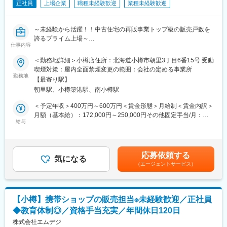
正社員
上場企業
職種未経験歓迎
業種未経験歓迎
リア全体の維持管理品質向上、技術指導などを通して、施設価値
向上に取り組みます。
変更の範囲：会社の定める業務
～未経験から活躍！！中古住宅の再販事業トップ級の販売戸数を
■入社後の流れ
誇るプライム上場～
入社後すぐにすべてをお任せすることはありません。まずはリー
仕事内容
※様々な業界の出身者が未経験から入社し、毎年「20代が選ぶ成
ダーとの同行巡回やOJTを通じて各施設の特徴や設備構成、現地
長できる企業」上位選出される当社で、中古住宅の買取、リフォ
＜勤務地詳細＞小樽店住所：北海道小樽市朝里3丁目6番15号 受動
スタッフとの連携方法を学んでいただきます。将来的には修繕計
ーム・商品化、販売を行う営業職として活躍しております～
喫煙対策：屋内全面禁煙変更の範囲：会社の定める事業所
画の策定やベンダーマネジメントなど、管理・計画領域を担って
勤務地
いただくことを期待しています。
【最寄り駅】
＼こんな方はぜひご応募ください／
「設備を維持する」だけでなく、「施設をどのように維持・改善
朝里駅、小樽築港駅、南小樽駅
・専門性を深めたい・市場価値を高めたい方
していくか」を考える立場へ成長できる環境です。
・成果がきちんと評価される環境で働きたい方
＜予定年収＞400万円～600万円＜賃金形態＞月給制＜賃金内訳＞
・早期キャリアアップを叶えたい方（早い方は入社1年後には店舗
月額（基本給）：172,000円～250,000円その他固定手当/月：
■サポート体制
マネージャーに）
給与
35,000円～40,000円固定残業手当/月：69,000円～80,000円（固
所属組織は全国6エリア・26名体制。北海道エリアは少人数です
定残業時間44時間45分/月）超過した時間外労働の残業手当は追加
が、全国の専門メンバーやプロジェクト支援チームと連携しなが
■業務の流れ：
支給＜月給＞276,000円～370,000円（一律手当を含む）＜昇給有
ら業務を進めます。
1）物件調査＆仕入れ
無＞有＜残業手当＞有＜給与補足＞※年収は経験や手当により前後
チャット・電話・メールによる相談体制に加え、月1回の定例ミー
応募依頼する
自社サイトへの問合せや、不動産仲介会社から案内いただいた案
気になる
いたします。※インセンティブ込み■賞与：あり（業績に応じ支
ティングやリーダーの巡回同行があり、継続的なフォローを受け
（エージェントサービス）
件などが買取対象になります。テレアポ等の新規開拓はなく、毎
給）■年収例：547万円（入社4年29歳店長）賃金はあくまでも目
られる環境です。
月約7-8件内覧し、約1件が契約成立となります。
安の金額であり、選考を通じて上下する可能性があります。月給
(2)リフォーム企画
(月額)は固定手当を含めた表記です。
■働き方
パートナー工務店・チームと相談しながら、ターゲットに合う安
函館・白老・小樽の3施設を主担当として、週単位で計画的に巡回
【小樽】携帯ショップの販売担当※未経験歓迎／正社員
心で住みやすい家を企画します。リフォーム工事は、パートナー
します。自身でスケジュールを組み立てながら業務を進めるた
◆教育体制◎／資格手当充実／年間休日120日
工務店へ依頼し、完成まで進捗確認を行います。
め、見通しを持って働くことが可能です。現地対応が不要な日は
(3)販売
株式会社エムデジ
在宅勤務（月9日まで）が利用可能。転居を伴う場合は規定に基づ