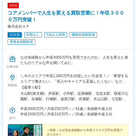
駅、大山駅(東京都)、モレラ岐阜駅、千歳駅(北海道)、卸町駅(宮城
NEW
県)、伏屋駅、吉塚駅、伊予三島駅、友部駅、花崎駅、偕楽園駅、
コアメンバーで人生を変える買取営業に！年収３００
守谷駅、ゆめみ野駅、北春日部駅、上星川駅、善行駅、三崎口
駅、内宿駅、柏の葉キャンパス駅、岩瀬駅、古河駅、鶴瀬駅、東
０万円突破！
武動物公園駅、上板橋駅、本厚木駅、亀戸水神駅、東千葉駅、高
株式会社ＡＰ
田駅(神奈川県)、向ケ丘遊園駅、北山田駅(神奈川県)、西武柳沢
正社員
転勤なし
5名以上採用
職種未経験歓迎
駅、川和町駅、雀宮駅、岡本駅(栃木県)、木更津駅、北松戸駅、武
里駅、栗橋駅、樅山駅、湯河原駅、松戸駅、東富岡駅、新鹿沼
業種未経験歓迎
駅、楡木駅、原木中山駅、東林間駅、東武宇都宮駅、秩父駅、小
竹向原駅、鶴間駅、西大島駅、新浦安駅、本蓮沼駅、相模原駅、
十条駅(東京都)、みどり台駅、東宿郷駅、江曽島駅、笠間駅、下館
なぜ未経験から年収3000万円を実現できたのか。 人生を変えた者
駅、新守谷駅、流山おおたかの森駅、南柏駅、明大前駅、塚原
たちのリアルな声を聞いてみた。
仕事内容
駅、瀬谷駅、北茅ケ崎駅、千葉ニュータウン中央駅、柏駅、西小
泉駅、公津の杜駅、八街駅、茂原駅、牛浜駅、藤沢駅、雑色駅、
＼今のエリアで年収1,000万円を目指したい方必見！／「希望する
西立川駅、北八王子駅、三鷹駅、曳舟駅、西葛西駅、逗子駅、宮
エリアで働きたい」「収入やキャリアも妥協したくない」など、
崎台駅、並木北駅、古淵駅、矢板駅、北真岡駅、伊勢原駅、淵野
勤務地
一人ひとりの希望や生活環境を伺い、最適な配属先を決定します
【最寄り駅】
辺駅、中野坂上駅、広電廿日市駅、安芸駅、土佐山田駅、大阪空
◎地域に根ざして働きつつ、キャリアアップや高収入を目指せる
大山駅(東京都)、井荻駅、小作駅、淀屋橋駅、北信太駅、寝屋川公
港駅(大阪モノレール)、狛江駅、芳賀台駅、学園前駅(奈良県)、上
環境をご用意しています。【本社】 大阪府大阪市中央区伏見町4
園駅、吉塚駅、行橋駅、遠賀川駅、伏屋駅、犬山口駅、七宝駅、
保原駅、肥後橋駅、下板橋駅、登戸駅、東伏見駅、下総中山駅、
丁目2-7 PMO淀屋橋4階 【その他エリア】関西／東海／中国／関
和泉多摩川駅、三ツ境駅、鴨宮駅、朝霞台駅、大野原駅、東岩槻
南林間駅、志村坂上駅、駅東公園前駅、下高井戸駅、岩原駅、熊
東エリアを中心としたプロジェクト先（勤務地は、ご希望や現在
年収3000万円／月収250万円～／42歳／未経験中途入社
駅、九重駅、滑河駅、大網駅、蛍池駅、三木駅(神戸電鉄線)、山陽
川駅、逗子・葉山駅、宮前平駅、並木中央駅、西新宿五丁目駅、
のお住まいを考慮して決定します◎）※転居を伴う転勤はありませ
年収2500万円／月収210万円～／35歳／未経験中途入社
網干駅、山城青谷駅、五位堂駅、学園前駅(奈良県)、三瀬谷駅、亀
山陽女学園前駅、球場前駅(高知県)、大江橋駅、宇都宮駅東口駅
給与
ん。
山駅(三重県)、日野駅(滋賀県)、堅田駅、近江長岡駅、宇治駅(奈良
線)、久津川駅、和歌山港駅、前橋大島駅、吉井駅(群馬県)、つく
＜特集：なぜ完全未経験から年収３０００万円を実現で
ば駅、下妻駅、高久駅、ゆいの杜東駅、西ノ口駅、磐田駅、土岐
きたのか＞