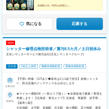
市駅、鵜沼宿駅、モレラ岐阜駅、上田駅、新居浜駅、伊予三島
駅、川之江駅、高島駅(岡山県)、早島駅、高瀬駅(香川県)、滝の茶
未経験入社／特別な経歴なし
屋駅、具同駅、あき総合病院前駅、山田西町駅、廿日市駅、広
コアメンバーで、年収１０００万円、２０００万円、３
駅、石井駅(徳島県)、阿波山川駅、南小松島駅、美川駅、野々市駅
０００万円を実現した者たち。
(ＩＲいしかわ鉄道線)、西加積駅、東野尻駅、三沢駅(青森県)、板
柳駅、脇ノ沢駅、石鳥谷駅、矢幅駅、扇田駅、十文字駅、原ノ町
人生を変えた、リアルな声を集めました。
気になる
応募する
駅、保原駅、会津若松駅、南鳥海駅、鶴岡駅、赤湯駅、卸町駅(宮
▼続きは特集記事へ▼
城県)、長町一丁目駅、くりこま高原駅、ハーモニーホール駅、奈
古駅、糸島高校前駅、石橋駅(長崎県)、松浦駅、津久見駅、浜崎
駅、天ケ瀬駅、有佐駅、南小樽駅、稲積公園駅、苫小牧駅、千歳
NEW
駅(北海道)、浦添前田駅、那覇空港駅(鉄道)、肥後橋駅、狛江駅、
シャッター修理点検技術者／賞与6.5カ月／土日祝休み
大阪空港駅(大阪モノレール)、富雄駅、芳賀台駅、安芸駅、土佐山
田駅、広電廿日市駅、上保原駅、大江橋駅、球場前駅(高知県)、山
文化シヤッターサービス株式会社(文化シヤッターグループ)
陽女学園前駅
正社員
5名以上採用
職種未経験歓迎
業種未経験歓迎
【手厚い研修・OJTあり◆基本は2人1組で担当】各種シャッタ
ー、防火設備のメンテナンスをお任せします
仕事内容
★マイカー通勤OK（一部エリア除く）★全国各地で募集！希望を
考慮します！【北海道・東北エリア】北海道 青森県 岩手県
勤務地
宮城県 山形県 福島県【関越エリア】茨城県 栃木県 群馬
【最寄り駅】
県 長野県 【首都圏エリア】埼玉県 東京都 千葉県 神奈川
大谷地駅、太平駅、長都駅、志文駅、南小樽駅、苫小牧駅、東室