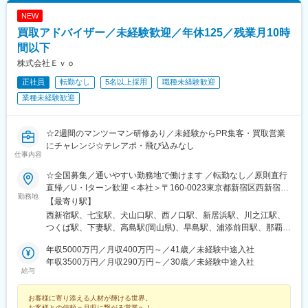
NEW
買取アドバイザー／未経験歓迎／年休125／残業月10時
間以下
株式会社Ｅｖｏ
正社員
転勤なし
5名以上採用
職種未経験歓迎
業種未経験歓迎
☆2週間のマンツーマン研修あり／未経験からPR集客・買取営業
にチャレンジ☆テレアポ・飛び込みなし
仕事内容
☆全国募集／通いやすい勤務地で働けます ／転勤なし／原則直行
直帰／U・Iターン歓迎＜本社＞〒160-0023東京都新宿区西新宿五
勤務地
丁目1番1号 住友不動産新宿ファーストタワー3階※転居を伴う転
【最寄り駅】
勤はありません。■その他勤務地・都内23区、関東のプロジェク
西新宿駅、七宝駅、犬山口駅、西ノ口駅、新居浜駅、川之江駅、
ト先やご希望の全国
つくば駅、下妻駅、高島駅(岡山県)、早島駅、浦添前田駅、那覇空
港駅(鉄道)、石鳥谷駅、矢幅駅、脇ノ沢駅、鵜沼宿駅、土岐市駅、
年収5000万円／月収400万円～／41歳／未経験中途入社
くりこま高原駅、長町一丁目駅、宇治駅(奈良線)、久津川駅、山城
年収3500万円／月収290万円～／30歳／未経験中途入社
青谷駅、天ケ瀬駅、有佐駅、吉井駅(群馬県)、前橋大島駅、広駅、
給与
廿日市駅、高瀬駅(香川県)、滝の茶屋駅、あき総合病院前駅、山田
西町駅、具同駅、浜崎駅、朝霞台駅、東岩槻駅、大野原駅、亀山
お客様に寄り添える人材が輝ける世界。
駅(三重県)、三瀬谷駅、南鳥海駅、鶴岡駅、赤湯駅、奈古駅、日野
お客様との信頼＝月収に繋がる営業へ！