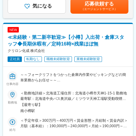
■営業スタイル
可能性があります。月給(月額)は固定手当を含めた表記です。
応募依頼する
・契約から工事完了までの各種対応
気になる
・飛び込み営業はなし
（エージェントサービス）
案件は数千万円～数億円規模のものも多く、経営層や官公庁担当
・新規顧客は、既存顧客からのご紹介およびホームページ経由の
者との商談を通じて高い提案力・折衝力が身につきます。
お問い合わせが中心
・官公庁・民間案件の割合は半々程度
■主な取引先
NEW
・官公庁
■組織構成
≪未経験・第二新卒歓迎≫【小樽】入出荷・倉庫スタ
・民間企業 など
営業部は3名体制（男性2名・女性1名）
※官公庁・民間企業の両方を担当でき、幅広い営業経験を積めま
ッフ◆長期休暇有／定時16時×残業ほぼ無
す。
■魅力：
クリロン化成 株式会社
◎創業80年以上の安定基盤…小樽に根差した総合建設会社とし
正社員
転勤なし
職種未経験歓迎
業種未経験歓迎
■営業スタイル
て、官公庁・民間企業との豊富な取引実績があります。
・飛び込み営業はなし
◎既存顧客中心の営業スタイル…長年お付き合いのあるお客様へ
・新規顧客は、既存顧客からのご紹介およびホームページ経由の
の提案が中心。信頼関係を築きながら、じっくり案件に向き合え
～～フォークリフトをつかった倉庫内作業やピッキングなどの簡
お問い合わせが中心
ます。
単業務からお任せ～～
・官公庁・民間案件の割合は半々程度
◎営業部門の中核として活躍できる…プレイヤーとして成果を出
仕事内容
◆転勤なし／住宅手当有！／社員食堂は1食70円など福利厚生充
しながら、将来的には営業部門全体のマネジメントもお任せしま
実◎社員を大切にする風土です！
■出張頻度
＜勤務地詳細＞北海道工場住所：北海道小樽市天神1-15-1 勤務地
す。
◆鮮魚やハムの真空パック／ゼリーのフタなど身近な製品にも使
・月1回程度（1&#12316;2泊）
最寄駅：北海道中央バス奥沢線／ミツウマ天神工場駅受動喫煙対
われるフィルムのメーカーです！
勤務地
・関東～九州（担当案件による）
策：屋内全面禁煙変更の範囲：会社の定める事業所
変更の範囲：会社の定める業務
【最寄り駅】
・出張時は日当手当あり（5,000円／日）
南小樽駅
■職務内容：
・宿泊費は全額会社負担
高機能フィルムの先進メーカーである同社で完成した製品出荷・
・稀に海外出張もございますが、基本的には国内出張となりま
＜予定年収＞300万円～400万円＜賃金形態＞月給制＜賃金内訳＞
物流業務をお任せします
す。
月額（基本給）：190,000円～240,000円＜月給＞190,000円～
＜具体的な業務内容＞
給与
240,000円＜昇給有無＞有＜残業手当＞有＜給与補足＞■昇給（年
・製品の工場内移動や原材料の荷受け
■組織構成