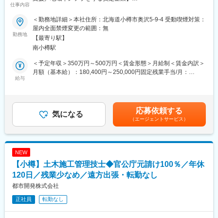
■この仕事の面白さ・やりがい:
リアに合わせて幅広い業務をお任せしたいと考えています。
仕事内容
■業務概要
(1)自分のサポートが、新しい仲間の入社につながる
当社は小樽市を中心に、官公庁発注の元請け土木工事を手掛けて
(2)採用の一連の流れを知り、人事の基礎知識が身につく
＜勤務地詳細＞本社住所：北海道小樽市奥沢5-9-4 受動喫煙対策：
変更の範囲：会社の定める業務
おり、土木施工管理アシスタントとして未経験から現場運営に携
(3)社内外とのやり取りを通じて、調整力・事務スキルを磨ける
屋内全面禁煙変更の範囲：無
わることができます。主な業務は現場の安全管理や進捗記録の作
勤務地
(4)会社全体を支える仕事として、存在意義を実感できる
【最寄り駅】
成、先輩社員のサポート業務です。まずは事務所でのデスクワー
※未経験からスタートした社員も多く活躍しています。
南小樽駅
クや現場同行からスタートし、段階的に専門性を身につけていけ
る環境です。国家資格取得も会社が全力で支援します。
■組織構成：
＜予定年収＞350万円～500万円＜賃金形態＞月給制＜賃金内訳＞
・人事課は少数精鋭体制で、先輩社員のサポートのもと、未経験
月額（基本給）：180,400円～250,000円固定残業手当/月：
■業務詳細：
給与
からでも着実に業務を習得できます。
29,600円～42,000円（固定残業時間22時間0分/月）超過した時間
現場で自らスコップを持って土を掘ったりする作業スタッフでは
外労働の残業手当は追加支給＜月給＞210,000円～292,000円（一
ありません。
■ キャリアパス：
律手当を含む）＜昇給有無＞有＜残業手当＞有＜給与補足＞年収
現場がスケジュール通り・安全に進んでいるかをチェックし、写
・人事・総務部門でのスキルアップ
は賞与・各種手当を含みます。年齢・スキル・前職の経験を考慮
応募依頼する
真で記録するなどの「管理・サポート」が主な役割です。
気になる
・採用業務の専門性を高める
して決定します。昇給： 年1回（4月）賞与： 年2回（7月、12月
（エージェントサービス）
・工事写真の撮影や整理、進捗記録作成
・他部署と連携し、業務の幅を広げる など、将来的なキャリア
※前年度実績あり。業績に応じて支給）決算手当： 年1回（4月 ※
・日報や簡単な報告書類の作成（フォーマット入力）
形成が可能です。
業績による。利益が出た分はしっかり社員に還元！）賃金はあく
・現場の安全確認、巡回サポート（先輩社員と同行）
までも目安の金額であり、選考を通じて上下する可能性がありま
・工事進捗状況のチェック、スケジュール管理補助
■こんな方にオススメ：
す。月給(月額)は固定手当を含めた表記です。
NEW
※1～3月（冬期）は、小樽の暮らしを守る「除雪作業」のサポー
# 人を支える仕事にやりがいを感じる方
【小樽】土木施工管理技士◆官公庁元請け100％／年休
トも行います。
# コツコツと正確に業務を進めるのが得意な方
120日／残業少なめ／遠方出張・転勤なし
# 調整やサポート役として力を発揮したい方
■業務の魅力
# 第二新卒として、安定した環境でキャリアを築きたい方
都市開発株式会社
現場業務とオフィスワークの両方を経験でき、資格取得後は現場
正社員
転勤なし
監督や管理職へのキャリアアップも目指せます。
変更の範囲：会社の定める業務
■入社後のステップ・教育体制