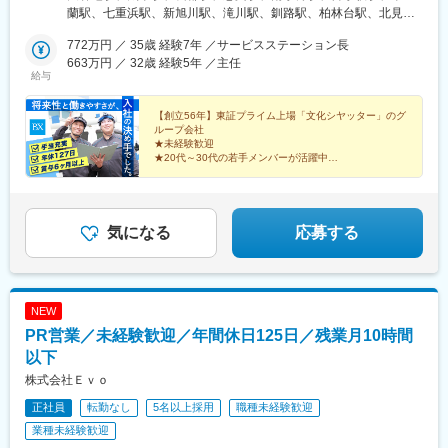
県 山梨県【中部エリア】石川県 富山県 静岡県 愛知県 岐
蘭駅、七重浜駅、新旭川駅、滝川駅、釧路駅、柏林台駅、北見
阜県 三重県 福井県 【関西エリア】京都府 大阪府 兵庫
駅、青森駅、本八戸駅、仙北町駅、水沢駅、曽波神駅、古川駅、
県 滋賀県 和歌山県【中四国エリア】島根県 広島県 山口
772万円 ／ 35歳 経験7年 ／サービスステーション長
荒井駅(宮城県)、東金井駅、東酒田駅、安積永盛駅、笹木野駅、い
県 愛媛県 高知県 香川県 徳島県【九州エリア】福岡県 長
663万円 ／ 32歳 経験5年 ／主任
わき駅、附属中学前駅、上田駅、平田駅(長野県)、井野駅(群馬
給与
崎県 大分県 宮崎県 鹿児島県★駐車場完備（勤務地により異
県)、群馬総社駅、細谷駅(群馬県)、駅東公園前駅、西那須野駅、
なります）★オフィス内禁煙・分煙★U・Iターン歓迎▼詳細は下
思川駅、偕楽園駅、古河駅、つくば駅、鹿島神宮駅、春日駅(東京
記の【勤務地一覧を見る】をクリック！
【創立56年】東証プライム上場「文化シヤッター」のグ
都)、瑞江駅、上北沢駅、洗足駅、谷在家駅、鷹の台駅、北八王子
ループ会社
駅、宮原駅、北戸田駅、豊春駅、的場駅、石原駅(埼玉県)、東所沢
★未経験歓迎
駅、三郷駅(埼玉県)、東千葉駅、公津の杜駅、船橋駅、本八幡駅
★20代～30代の若手メンバーが活躍中
★賞与は6.5カ月分／2025年度実績
(総武線)、柏の葉キャンパス駅、三ツ沢上町駅、並木中央駅、日吉
★土日祝休み／年間休日127日
駅(神奈川県)、本厚木駅、番田駅(神奈川県)、六会日大前駅、甲府
★国家資格が取得でき、一生モノのスキルが身につく
駅、野々市駅(ＩＲいしかわ鉄道線)、朝菜町駅、六条駅、片浜駅、
富士駅、古庄駅、藤枝駅、掛川駅、天竜川駅、塩釜口駅、楽田
気になる
応募する
駅、枇杷島駅、一ツ木駅、大門駅(愛知県)、豊橋駅、柳津駅(岐阜
県)、美濃赤坂駅、小泉駅、西日野駅、高田本山駅、伏見駅(京都
府)、島ノ関駅、彦根口駅、長田駅(大阪府)、深井駅、石才駅、紀
伊中ノ島駅、大石駅、尼崎駅(東海道本線)、西明石駅、東福山駅、
NEW
広島港・宇品駅、松江駅、一宮駅、阿波川端駅、衣山駅、新居浜
PR営業／未経験歓迎／年間休日125日／残業月10時間
駅、土佐一宮駅、徳山駅、幡生駅、桜並木駅、西小倉駅、現川
駅、賀来駅、広木駅、志布志駅、宮崎駅、後楽園駅、八幡山駅、
以下
北千束駅、舎人公園駅、京成船橋駅、並木北駅、西枇杷島駅、南
株式会社Ｅｖｏ
日永駅、石場駅、近義の里駅、紀和駅、摩耶駅、大岡山駅、下小
正社員
転勤なし
5名以上採用
職種未経験歓迎
田井駅、大津駅、東貝塚駅、西灘駅
業種未経験歓迎