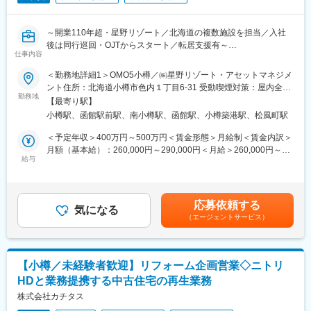
■組織構成
～開業110年超・星野リゾート／北海道の複数施設を担当／入社
社員41名体制。50代・60代ベテランも活躍中。協力会社との連携
後は同行巡回・OJTからスタート／転居支援有～
体制も確立。
仕事内容
※株式会社星野リゾート・アセットマネジメントへ在籍出向となり
ます
■業務の魅力
＜勤務地詳細1＞OMO5小樽／㈱星野リゾート・アセットマネジメ
官公庁元請け100％で安定性抜群。社会貢献度の高い大型案件に
ント住所：北海道小樽市色内１丁目6-31 受動喫煙対策：屋内全面
■業務内容
勤務地
関われます。年間休日120日、残業月20h程度とワークライフバラ
禁煙＜勤務地詳細2＞界 ポロト／㈱星野リゾート・アセットマネ
【最寄り駅】
固定の拠点に縛られず、北海道の広大なフィールドを舞台に機動
ンスも良好。燃料・住宅・家族手当など福利厚生も充実。
ジメント住所：北海道白老郡白老町若草町1-2-1018-94 受動喫煙
小樽駅、函館駅前駅、南小樽駅、函館駅、小樽築港駅、松風町駅
力を持って専門性を高めるポジションです。日々の点検や修繕対
対策：屋内全面禁煙＜勤務地詳細3＞OMO5函館／㈱星野リゾー
応に加え、修繕計画の立案から工事管理まで一貫して担当。施設
■教育体制
ト・アセットマネジメント住所：北海道函館市若松町24-1 受動喫
＜予定年収＞400万円～500万円＜賃金形態＞月給制＜賃金内訳＞
ごとに異なる環境に携わりながら、中長期的な視点で施設価値の
OJT主体で入社後は経験や適性に応じてサポート。業務に必要な
煙対策：屋内全面禁煙変更の範囲：会社の定める事業所
月額（基本給）：260,000円～290,000円＜月給＞260,000円～
維持・向上に取り組んでいただきます。
給与
資格取得も支援。
290,000円＜昇給有無＞有＜残業手当＞有＜給与補足＞※評価制度
により賞与・昇給は決定します。■賞与：年2回■昇給：年1回■評
■業務詳細
■就業環境
価：年2回賃金はあくまでも目安の金額であり、選考を通じて上下
・施設の維持管理・BM会社統括
転勤なし・残業少なめ・土日祝休み。休憩もしっかり確保。再雇
する可能性があります。月給(月額)は固定手当を含めた表記です。
応募依頼する
担当施設を定期的に巡回し、建物や設備の状態を把握。BM会社や
気になる
用上限70歳まで長く活躍可。
（エージェントサービス）
現地スタッフと連携しながら、設備管理品質の向上や法令遵守、
維持管理コストの最適化を推進します。
■想定されるキャリアパス
・修繕計画の策定・工事管理
現場代理人、管理職等へのキャリアアップが可能。経験を活か
現場状況を踏まえた修繕・改修計画の立案、見積査定、業者選定
し、組織運営にも関与できます。
【小樽／未経験者歓迎】リフォーム企画営業◇ニトリ
を担当。工事着工後は工程・安全・品質管理を行い、計画から完
HDと業務提携する中古住宅の再生業務
工まで一貫して携わります。
■企業の特徴/魅力
・施設価値向上に向けた改善提案
株式会社カチタス
創業55年超の地域密着優良企業で、官公庁表彰歴もあり。安定し
エネルギー使用量分析による省エネ施策の検討や新技術導入、エ
た基盤で長期的なキャリア形成が可能です。