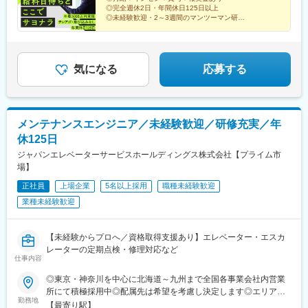
駅(滋賀県)、堅田駅、近江長岡駅、十文字駅、扇田駅、三ツ境駅、
◎完全週休2日・年間休日125日以上
鴨宮駅、三沢駅(青森県)、板柳駅、磐田駅、美川駅、野々市駅(Ｉ
◎未経験歓迎・2～3週間のマンツーマン研修
◎直行直帰OK・残業は月平均10時間以下
Ｒいしかわ鉄道線)、九重駅、滑河駅、大網駅、北信太駅、寝屋川
◎テレアポ・飛び込みなし
公園駅、蛍池駅、津久見駅、松浦駅、石橋駅(長崎県)、上田駅、小
作駅、和泉多摩川駅、井荻駅、阿波山川駅、石井駅(徳島県)、南小
松島駅、ゆいの杜東駅、高久駅、五位堂駅、富雄駅、西加積駅、
気になる
応募する
東野尻駅、ハーモニーホール駅、遠賀川駅、行橋駅、糸島高校前
駅、保原駅、会津若松駅、原ノ町駅、山陽網干駅、三木駅(神戸電
鉄線)、南小樽駅、稲積公園駅、苫小牧駅、和歌山港駅、淀屋橋
駅、大山駅(東京都)、モレラ岐阜駅、千歳駅(北海道)、卸町駅(宮城
メンテナンスエンジニア／未経験歓迎／研修充実／年
県)、伏屋駅、吉塚駅、伊予三島駅、友部駅、花崎駅、偕楽園駅、
休125日
守谷駅、ゆめみ野駅、北春日部駅、上星川駅、善行駅、三崎口
駅、内宿駅、柏の葉キャンパス駅、岩瀬駅、古河駅、鶴瀬駅、東
ジャパンエレベーターサービスホールディングス株式会社【プライム市
武動物公園駅、上板橋駅、本厚木駅、亀戸水神駅、東千葉駅、高
場】
田駅(神奈川県)、向ケ丘遊園駅、北山田駅(神奈川県)、西武柳沢
正社員
上場企業
5名以上採用
職種未経験歓迎
駅、川和町駅、雀宮駅、岡本駅(栃木県)、木更津駅、北松戸駅、武
業種未経験歓迎
里駅、栗橋駅、樅山駅、湯河原駅、松戸駅、東富岡駅、新鹿沼
駅、楡木駅、原木中山駅、東林間駅、東武宇都宮駅、秩父駅、小
竹向原駅、鶴間駅、西大島駅、新浦安駅、本蓮沼駅、相模原駅、
【未経験からプロへ／資格取得支援あり】エレベーター・エスカ
十条駅(東京都)、みどり台駅、東宿郷駅、江曽島駅、笠間駅、下館
レーターの定期点検・修理対応など
駅、新守谷駅、流山おおたかの森駅、南柏駅、明大前駅、塚原
仕事内容
駅、瀬谷駅、北茅ケ崎駅、千葉ニュータウン中央駅、柏駅、西小
泉駅、公津の杜駅、八街駅、茂原駅、牛浜駅、藤沢駅、雑色駅、
◎東京・神奈川を中心に北海道～九州まで全国各事業会社内営業
西立川駅、北八王子駅、三鷹駅、曳舟駅、西葛西駅、逗子駅、宮
所にて積極採用中◎配属先は希望を考慮し決定します◎エリア別
勤務地
崎台駅、並木北駅、古淵駅、矢板駅、北真岡駅、伊勢原駅、淵野
採用／希望エリアにて選考にお進みいただけます◎U・Iターン歓
【最寄り駅】