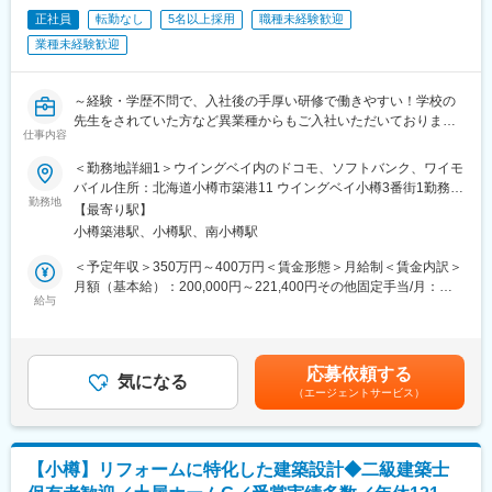
新しく生まれ変わった住宅の魅力をHPや販売会社を通して公開し
き引越費用を支給します。
正社員
転勤なし
5名以上採用
職種未経験歓迎
ます。毎月約4-5件の問合せへ対応し、約1件が契約成立となりま
業種未経験歓迎
す。単価は1000万円～3000万円（平均1500万円）ほどで、個人
変更の範囲：会社の定める業務
で中古住宅を購入してリフォームするよりも、トータルでの販売
価格はお安く提供できていると自負しております。
～経験・学歴不問で、入社後の手厚い研修で働きやすい！学校の
先生をされていた方など異業種からもご入社いただいておりま
■研修：
仕事内容
す！/au・ソフトバンクショップの資格取得に応じて年収UP！入
週に1回全国の営業が集まるテレビ会議があり、良い事例や市場の
社後3年以内に半数以上が取得に成功！/地元に根差して働けま
共有を行い、ノウハウを蓄積することができます。
＜勤務地詳細1＞ウイングベイ内のドコモ、ソフトバンク、ワイモ
す！/年休120日、残業月20h以内～
バイル住所：北海道小樽市築港11 ウイングベイ小樽3番街1勤務地
勤務地
■働き方 ：
最寄駅：函館本線／小樽築港駅受動喫煙対策：敷地内全面禁煙＜
【最寄り駅】
■業務内容
残業月19h、完休2日（水曜日、隔週火曜日＋他２日フリーシフト
勤務地詳細2＞ドコモショップ朝里店住所：北海道小樽市新光2丁
小樽築港駅、小樽駅、南小樽駅
・契約、受付業務
で取得）で、土日祝の希望休取得も可能です。夏期休暇、冬期休
目1番5号 勤務地最寄駅：JR線／朝里駅受動喫煙対策：屋内全面禁
・契約内容などのご説明
暇、慶弔休暇だけでなく、結婚出産お祝い休暇、ステップアップ
煙＜勤務地詳細3＞ソフトバンク長崎屋小樽住所：北海道小樽市稲
＜予定年収＞350万円～400万円＜賃金形態＞月給制＜賃金内訳＞
・商材のご提案
休暇など特別休暇も充実しています。
穂2丁目20-1 長崎屋小樽店1F勤務地最寄駅：函館本線／小樽駅受
月額（基本給）：200,000円～221,400円その他固定手当/月：
・修理受付
給与
動喫煙対策：敷地内全面禁煙変更の範囲：会社の定める事業所
12,000円＜月給＞212,000円～233,400円＜昇給有無＞有＜残業手
・出張商品案内
■給与：
当＞有＜給与補足＞■賞与：年2回■昇給：年1回＜モデル年収＞年
・事務作業
安定した固定給のほか、毎月販売インセンティブを、四半期ごと
収528万円／月40.3万円＋賞与／32歳・入社10年・MGRクラス年
・店舗清掃
に目標達成インセンティブを支給しています。
収389万円／月28.8万円＋賞与／25歳・入社3年・一般社員賃金は
応募依頼する
・問い合わせ対応 等
気になる
あくまでも目安の金額であり、選考を通じて上下する可能性があ
（エージェントサービス）
■当社について ：
ります。月給(月額)は固定手当を含めた表記です。
<社員の待遇向上中企業>
中古住宅の買取件数で12年連続、販売件数で8年連続NO.1企業で
基本給は10年間毎年UP (もちろん令和5年度も)
す。2016年に経産省の『先進的なリフォーム事業者表彰』で経済
産休、育休から復職した社員は子供が小学校4年生まで時短勤務
産業大臣賞を受賞。政府の新成長戦略で中古住宅売買市場を4兆円
【小樽】リフォームに特化した建築設計◆二級建築士
OK！など
から8兆円に倍増させる目標が掲げられ、空き家問題解決による地