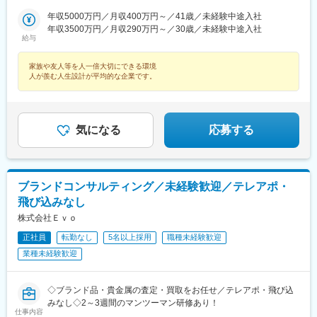
港駅(鉄道)、石鳥谷駅、矢幅駅、脇ノ沢駅、鵜沼宿駅、土岐市駅、
辺駅、中野坂上駅、広電廿日市駅、安芸駅、土佐山田駅、大阪空
年収5000万円／月収400万円～／41歳／未経験中途入社
くりこま高原駅、長町一丁目駅、宇治駅(奈良線)、久津川駅、山城
港駅(大阪モノレール)、狛江駅、芳賀台駅、学園前駅(奈良県)、上
年収3500万円／月収290万円～／30歳／未経験中途入社
青谷駅、天ケ瀬駅、有佐駅、吉井駅(群馬県)、前橋大島駅、広駅、
保原駅、肥後橋駅、下板橋駅、登戸駅、東伏見駅、下総中山駅、
給与
廿日市駅、高瀬駅(香川県)、滝の茶屋駅、あき総合病院前駅、山田
南林間駅、志村坂上駅、駅東公園前駅、下高井戸駅、岩原駅、熊
西町駅、具同駅、浜崎駅、朝霞台駅、東岩槻駅、大野原駅、亀山
川駅、逗子・葉山駅、宮前平駅、並木中央駅、西新宿五丁目駅、
家族や友人等を人一倍大切にできる環境
駅(三重県)、三瀬谷駅、南鳥海駅、鶴岡駅、赤湯駅、奈古駅、日野
山陽女学園前駅、球場前駅(高知県)、大江橋駅、宇都宮駅東口駅
人が羨む人生設計が平均的な企業です。
駅(滋賀県)、堅田駅、近江長岡駅、十文字駅、扇田駅、三ツ境駅、
鴨宮駅、三沢駅(青森県)、板柳駅、磐田駅、美川駅、野々市駅(Ｉ
Ｒいしかわ鉄道線)、九重駅、滑河駅、大網駅、北信太駅、寝屋川
公園駅、蛍池駅、津久見駅、松浦駅、石橋駅(長崎県)、上田駅、小
気になる
応募する
作駅、和泉多摩川駅、井荻駅、阿波山川駅、石井駅(徳島県)、南小
松島駅、ゆいの杜東駅、高久駅、五位堂駅、富雄駅、西加積駅、
東野尻駅、ハーモニーホール駅、遠賀川駅、行橋駅、糸島高校前
駅、保原駅、会津若松駅、原ノ町駅、山陽網干駅、三木駅(神戸電
鉄線)、南小樽駅、稲積公園駅、苫小牧駅、和歌山港駅、淀屋橋
ブランドコンサルティング／未経験歓迎／テレアポ・
駅、大山駅(東京都)、モレラ岐阜駅、千歳駅(北海道)、卸町駅(宮城
飛び込みなし
県)、伏屋駅、吉塚駅、伊予三島駅、友部駅、花崎駅、偕楽園駅、
株式会社Ｅｖｏ
守谷駅、ゆめみ野駅、北春日部駅、上星川駅、善行駅、三崎口
駅、内宿駅、柏の葉キャンパス駅、岩瀬駅、古河駅、鶴瀬駅、東
正社員
転勤なし
5名以上採用
職種未経験歓迎
武動物公園駅、上板橋駅、本厚木駅、亀戸水神駅、東千葉駅、高
業種未経験歓迎
田駅(神奈川県)、向ケ丘遊園駅、北山田駅(神奈川県)、西武柳沢
駅、川和町駅、雀宮駅、岡本駅(栃木県)、木更津駅、北松戸駅、武
里駅、栗橋駅、樅山駅、湯河原駅、松戸駅、東富岡駅、新鹿沼
◇ブランド品・貴金属の査定・買取をお任せ／テレアポ・飛び込
駅、楡木駅、原木中山駅、東林間駅、東武宇都宮駅、秩父駅、小
みなし◇2～3週間のマンツーマン研修あり！
竹向原駅、鶴間駅、西大島駅、新浦安駅、本蓮沼駅、相模原駅、
仕事内容