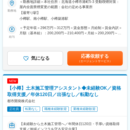
・オンリーワンのマシンのメンテナンスなど職務を拡げていくこ
＜勤務地詳細＞本社住所：北海道小樽市港町5-3 受動喫煙対策：
・人事課で、採用活動を支える事務ポジションです。
とができます。
屋内全面禁煙変更の範囲：会社の定める事業所
・求人管理や応募者対応、面接日程の調整などを通じて、採用が
勤務地
・工場、技術、営業といった他部署と連携し、製品の品質管理を
【最寄り駅】
スムーズに進むようサポートします。
一緒に担っていきます。
小樽駅、南小樽駅、小樽築港駅
※社内外の人と関わりながら進める「調整役」の仕事です。
・展示会等にも参加し、自身が製造した製品のその後を知ること
ができます。
＜予定年収＞296万円～312万円＜賃金形態＞月給制＜賃金内訳＞
■業務詳細：
月額（基本給）：200,200円～210,400円＜月給＞200,200円～
・人事課にて、採用活動に関わる事務業務を中心に担当いただき
給与
■クリロン化成のフィルムについて：
210,400円＜昇給有無＞有＜残業手当＞有＜給与補足＞■賞与（年
ます。
同社では内容物の魅力を惹きたてる／酸化を防ぎ日持ちをさせ
2回）：有※計 3.6ヶ月分（前年度実績）■昇給：有※1月あたり
(1)求人サイトの内容更新、掲載情報の確認・修正
る など機能性の高いフィルムを製造しています。
4.86％ ～（前年度実績）賃金はあくまでも目安の金額であり、選
(2)求人に関する資料作成、データ整理
自社で生産設備も開発することでコストを削減し、低コスト×高品
考を通じて上下する可能性があります。月給(月額)は固定手当を含
応募依頼する
(3)応募者情報の管理、応募状況の確認
気になる
質をかなえています。
めた表記です。
（エージェントサービス）
(4)応募書類の受付、社内関係者への共有
また、自社開発を行うことで顧客ニーズに柔軟に応えられる点も
(5)面接日程の調整、採用進捗の管理・入力
強みです。
(6)人事課内の各種事務業務（庶務、連絡対応など）
(7)社内関係部署・外部との連絡、調整業務
■入社後の教育・研修制度について：
NEW
※最初からすべてを任せることはありません。
入社後をＯＪＴや研修を通じて業務を習得いただきます。スキル
【小樽】土木施工管理アシスタント◆未経験OK／資格
※OJTを通じて、採用業務の流れを段階的に学んでいきます。
チェック表を7カ月～1年ほどかけてクリアしていただきます。ス
取得支援／年休120日／出張なし／転勤なし
キル習得の状況を可視化することでモチベーションにもつながり
■入社後の流れ：
やすい工夫がされています。
都市開発株式会社
・入社後はまず札幌で約1カ月の研修を実施(道外の方は宿泊費会
正社員
転勤なし
職種未経験歓迎
業種未経験歓迎
社負担)。その後は小樽本社に戻り、できることから徐々に担当範
■将来的なキャリアステップ：
囲を広げていただきます※分からないことはすぐ相談できる環境で
同社では製造部門がモノを造るだけでなく、設備メンテナンスや
す
安全・5Sの取り組み、品質の改善検討（品質管理・保証）など幅
【未経験から土木施工管理へ／年間休日120日・手厚い資格取得
広い業務へも関わっています。そのため、将来的には目指すキャ
支援／地域インフラを守る安定企業】