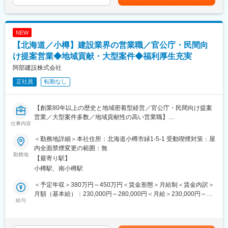
■業務詳細
・官公庁・民間企業への建築・土木工事の提案営業
・既存顧客との関係構築・フォロー
NEW
・案件情報の収集
【北海道／小樽】建設業界の営業職／官公庁・民間向
・入札対応
・見積書の確認
け提案営業◆地域貢献・大型案件◆福利厚生充実
・社内の施工管理担当との調整
阿部建設株式会社
・契約から引き渡しまでの各種対応
正社員
転勤なし
案件は数千万円～数億円規模のものも多く、経営層や官公庁担当
者との商談を通じてプロジェクトを主体的に進められます。
【創業80年以上の歴史と地域密着型経営／官公庁・民間向け提案
■お任せしたい役割
営業／大型案件多数／地域貢献性の高い営業職】
・営業部門のマネジメント・組織運営
仕事内容
■業務概要
・営業戦略の立案・実行
土木・建築工事を中心に不動産事業や建築資材販売も展開する総
・営業メンバーの育成・案件管理
＜勤務地詳細＞本社住所：北海道小樽市緑1-5-1 受動喫煙対策：屋
合建設会社である同社にて営業職として、官公庁や民間企業に対
・重要顧客（官公庁・民間企業）への営業活動
内全面禁煙変更の範囲：無
する建築・土木工事の提案営業を担当いただきます。
勤務地
・将来的な営業部全体のマネジメント
【最寄り駅】
小樽駅、南小樽駅
■業務詳細
■主な取引先
・官公庁・民間企業への建築・土木工事の提案営業
・官公庁
＜予定年収＞380万円～450万円＜賃金形態＞月給制＜賃金内訳＞
・既存顧客との関係構築・フォロー
・民間企業 など
月額（基本給）：230,000円～280,000円＜月給＞230,000円～
・案件情報の収集
給与
※官公庁・民間企業の両方を担当でき、幅広い営業経験を積めま
280,000円＜昇給有無＞有＜残業手当＞有＜給与補足＞※ご経験や
・入札対応
す。
実績に応じて決定いたします。※業績連動賞与あり（過去実績4か
・見積書の作成
月）賃金はあくまでも目安の金額であり、選考を通じて上下する
・社内の施工管理担当との打ち合わせ・調整