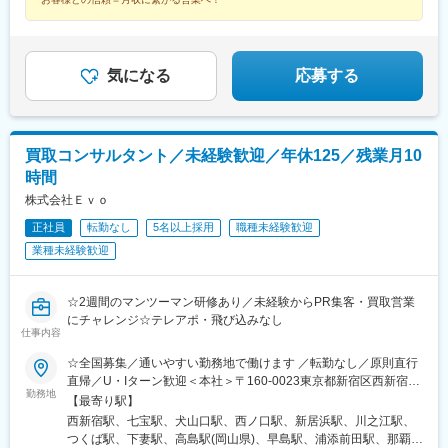
駅(滋賀県)、堅田駅、近江長岡駅、十文字駅、扇田駅、三ツ境駅、
鴨宮駅、三沢駅(青森県)、板柳駅、磐田駅、美川駅、野々市駅(Ｉ
Ｒいしかわ鉄道線)、九重駅、滑河駅、大網駅、北信太駅、寝屋川
公園駅、蛍池駅、津久見駅、松浦駅、石橋駅(長崎県)、上田駅、小
気になる
応募する
作駅、和泉多摩川駅、井荻駅、阿波山川駅、石井駅(徳島県)、南小
松島駅、ゆいの杜東駅、高久駅、五位堂駅、富雄駅、西加積駅、
東野尻駅、ハーモニーホール駅、遠賀川駅、行橋駅、糸島高校前
駅、保原駅、会津若松駅、原ノ町駅、山陽網干駅、三木駅(神戸電
鉄線)、南小樽駅、稲積公園駅、苫小牧駅、和歌山港駅、淀屋橋
買取コンサルタント／未経験歓迎／年休125／残業月10
駅、大山駅(東京都)、モレラ岐阜駅、千歳駅(北海道)、卸町駅(宮城
時間
県)、伏屋駅、吉塚駅、伊予三島駅、友部駅、花崎駅、偕楽園駅、
株式会社Ｅｖｏ
守谷駅、ゆめみ野駅、北春日部駅、上星川駅、善行駅、三崎口
駅、内宿駅、柏の葉キャンパス駅、岩瀬駅、古河駅、鶴瀬駅、東
正社員
転勤なし
5名以上採用
職種未経験歓迎
武動物公園駅、上板橋駅、本厚木駅、亀戸水神駅、東千葉駅、高
業種未経験歓迎
田駅(神奈川県)、向ケ丘遊園駅、北山田駅(神奈川県)、西武柳沢
駅、川和町駅、雀宮駅、岡本駅(栃木県)、木更津駅、北松戸駅、武
里駅、栗橋駅、樅山駅、湯河原駅、松戸駅、東富岡駅、新鹿沼
☆2週間のマンツーマン研修あり／未経験からPR集客・買取営業
駅、楡木駅、原木中山駅、東林間駅、東武宇都宮駅、秩父駅、小
にチャレンジ☆テレアポ・飛び込みなし
竹向原駅、鶴間駅、西大島駅、新浦安駅、本蓮沼駅、相模原駅、
仕事内容
十条駅(東京都)、みどり台駅、東宿郷駅、江曽島駅、笠間駅、下館
☆全国募集／通いやすい勤務地で働けます ／転勤なし／原則直行
駅、新守谷駅、流山おおたかの森駅、南柏駅、明大前駅、塚原
直帰／U・Iターン歓迎＜本社＞〒160-0023東京都新宿区西新宿五
駅、瀬谷駅、北茅ケ崎駅、千葉ニュータウン中央駅、柏駅、西小
勤務地
丁目1番1号 住友不動産新宿ファーストタワー3階※転居を伴う転
【最寄り駅】
泉駅、公津の杜駅、八街駅、茂原駅、牛浜駅、藤沢駅、雑色駅、
勤はありません。■その他勤務地・都内23区、関東のプロジェク
西新宿駅、七宝駅、犬山口駅、西ノ口駅、新居浜駅、川之江駅、
西立川駅、北八王子駅、三鷹駅、曳舟駅、西葛西駅、逗子駅、宮
ト先やご希望の全国
つくば駅、下妻駅、高島駅(岡山県)、早島駅、浦添前田駅、那覇空
崎台駅、並木北駅、古淵駅、矢板駅、北真岡駅、伊勢原駅、淵野