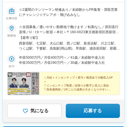
☆2週間のマンツーマン研修あり／未経験からPR集客・買取営業
にチャレンジ☆テレアポ・飛び込みなし
仕事内容
☆全国募集／通いやすい勤務地で働けます ／転勤なし／原則直行
直帰／U・Iターン歓迎＜本社＞〒160-0023東京都新宿区西新宿五
勤務地
丁目1番1号 住友不動産新宿ファーストタワー3階※転居を伴う転
【最寄り駅】
勤はありません。■その他勤務地・都内23区、関東のプロジェク
西新宿駅、七宝駅、犬山口駅、西ノ口駅、新居浜駅、川之江駅、
ト先やご希望の全国
つくば駅、下妻駅、高島駅(岡山県)、早島駅、浦添前田駅、那覇空
港駅(鉄道)、石鳥谷駅、矢幅駅、脇ノ沢駅、鵜沼宿駅、土岐市駅、
年収5000万円／月収400万円～／41歳／未経験中途入社
くりこま高原駅、長町一丁目駅、宇治駅(奈良線)、久津川駅、山城
年収3500万円／月収290万円～／30歳／未経験中途入社
青谷駅、天ケ瀬駅、有佐駅、吉井駅(群馬県)、前橋大島駅、広駅、
給与
廿日市駅、高瀬駅(香川県)、滝の茶屋駅、あき総合病院前駅、山田
西町駅、具同駅、浜崎駅、朝霞台駅、東岩槻駅、大野原駅、亀山
＜月給＋インセンティブ＋賞与＋報奨金で大幅収入UP
駅(三重県)、三瀬谷駅、南鳥海駅、鶴岡駅、赤湯駅、奈古駅、日野
＞
駅(滋賀県)、堅田駅、近江長岡駅、十文字駅、扇田駅、三ツ境駅、
▽インセンティブ制度／頑張りが数字と収入に直結
鴨宮駅、三沢駅(青森県)、板柳駅、磐田駅、美川駅、野々市駅(Ｉ
▽高単価商材／1件ごとの成果が大きくなりやすい
▽ノウハウを共有／トップ営業が培ったスキルを共有
Ｒいしかわ鉄道線)、九重駅、滑河駅、大網駅、北信太駅、寝屋川
▽報奨金あり／最大100万円＋高級時計を進呈
公園駅、蛍池駅、津久見駅、松浦駅、石橋駅(長崎県)、上田駅、小
作駅、和泉多摩川駅、井荻駅、阿波山川駅、石井駅(徳島県)、南小
松島駅、ゆいの杜東駅、高久駅、五位堂駅、富雄駅、西加積駅、
気になる
応募する
東野尻駅、ハーモニーホール駅、遠賀川駅、行橋駅、糸島高校前
駅、保原駅、会津若松駅、原ノ町駅、山陽網干駅、三木駅(神戸電
鉄線)、南小樽駅、稲積公園駅、苫小牧駅、和歌山港駅、淀屋橋