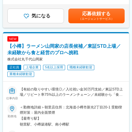
1回）■賞与（年2回）賃金はあくまでも目安の金額であり、選考
・製品の出荷準備
営業部は3名体制（男性2名・女性1名）
を通じて上下する可能性があります。月給(月額)は固定手当を含め
・各地への運送手配
た表記です。
応募依頼する
※フォークリフトを使った業務が発生します（入社後の資格取得支
気になる
■業務のやりがい
（エージェントサービス）
援あり）
◎地域の未来をつくる仕事…学校や公共施設、道路など、地域に
※荷受けした原材料の配合などもお任せします。
長く残るプロジェクトに携われます。
◎経営層・官公庁との折衝経験…企業の経営層や行政担当者との
■業務の進め方：
やり取りを通じて、高い提案力を身につけられます。
NEW
納期管理をしている部門から「いつまでに何をどこに届けてほし
◎裁量を持って案件を推進できる…案件の入口から受注まで幅広
【小樽】ラーメン山岡家の店長候補／東証STD上場／
い」という指示書が届きます。その指示内容をもとに倉庫内から
く関わり、自らの提案でプロジェクトを動かすやりがいがありま
ピッキング、梱包を行い、発送まで行います。倉庫内の在庫管理
未経験から食と経営のプロへ挑戦
す。
などもお任せします。
株式会社丸千代山岡家
■魅力：
正社員
上場企業
5名以上採用
職種未経験歓迎
■クリロン化成のフィルムについて：
◎地域トップクラスの知名度と信頼…創業80年以上。小樽に根差
同社では内容物の魅力を惹きたてる／酸化を防ぎ日持ちをさせ
業種未経験歓迎
した総合建設会社として、地域から厚い信頼をいただいていま
る など機能性の高いフィルムを製造しています。
す。
自社で生産設備も開発することでコストを削減し、低コスト×高品
◎数千万円～数億円規模の大型案件…官公庁案件やニセコエリア
質をかなえています。
【有給の取りやすい環境◎／入社祝い金30万円支給／東証STD上
の開発案件など、スケールの大きなプロジェクトに携われます。
また、自社開発を行うことで顧客ニーズに柔軟に応えられる点も
場／リピート率75%以上のラーメンチェーン／未経験から「食」
◎既存顧客中心の営業スタイル…長年取引のあるお客様への提案
仕事内容
強みです。
と「経営」のプロへ挑戦】
が中心。信頼関係を大切にした営業ができます。
圧倒的な技術力で競合優位性が高く、海外にも展開中です！
＜勤務地詳細＞朝里店住所：北海道小樽市新光2丁目20-1 受動喫
■業務内容：
煙対策：屋内全面禁煙
■入社後の教育・研修制度について：
人気ブランド「ラーメン山岡家」の店長候補として、店舗運営全
勤務地
変更の範囲：会社の定める業務
【最寄り駅】
入社後をＯＪＴや研修を通じて業務を習得いただきます。今いる
般を担当いただきます。未経験歓迎！自動車整備士や運送業など
朝里駅、小樽築港駅、南小樽駅
メンバーも未経験からスタートした方ばかりなので、これまでの
異業種出身者も現在店長として活躍中です。
ご経験がなくても安心です◎