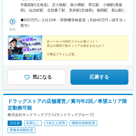
辺駅、中野坂上駅、広電廿日市駅、安芸駅、土佐山田駅、大阪空
迎【関東エリア】■東京：東京23区・立川市・武蔵野市・あきる
学園前駅(北海道)、苫小牧駅、南小樽駅、帯広駅、小柳駅(青森
港駅(大阪モノレール)、狛江駅、芳賀台駅、学園前駅(奈良県)、上
野市■神奈川：川崎市・横浜市・横須賀市・厚木市・相模原市・大
県)、仙北町駅、北四番丁駅、荒井駅(宮城県)、鶴岡駅、郡山駅(福
保原駅、肥後橋駅、下板橋駅、登戸駅、東伏見駅、下総中山駅、
和市・藤沢市・平塚市・足柄下郡箱根町■埼玉：さいたま市・川口
島県)、いわき駅、東新宿駅、板橋本町駅、池袋駅、立川北駅、吉
南林間駅、志村坂上駅、駅東公園前駅、下高井戸駅、岩原駅、熊
市・越谷市・和光市・川越市・熊谷市■千葉：柏市・松戸市・千葉
◆650万円／入社10年・昇降機等検査員（月給40万円＋諸手当＋
祥寺駅、秋川駅、馬喰町駅、京橋駅(東京都)、北千住駅、葛西駅、
川駅、逗子・葉山駅、宮前平駅、並木中央駅、西新宿五丁目駅、
市・佐倉市■群馬：高崎市■茨城：つくば市・水戸市■栃木：宇都
賞与）
平井駅(東京都)、恵比寿駅、桜新町駅、目黒駅、北品川駅、虎ノ門
給与
山陽女学園前駅、球場前駅(高知県)、大江橋駅、宇都宮駅東口駅
宮【その他エリア】■北海道エリア■東北エリア（青森・岩手・宮
ヒルズ駅、大森海岸駅、大宮駅(埼玉県)、川口駅、越谷駅、朝霞
城・山形・福島）■東海／甲信越エリア（静岡・愛知・三重・岐
駅、川越駅、上熊谷駅、柏たなか駅、馬橋駅、葭川公園駅、京成
阜・長野・新潟）■関西エリア（大阪・京都・兵庫）■中国・四国
全メーカーの対応スキルが身につく！
佐倉駅、京急川崎駅、新丸子駅、横浜駅、仲町台駅、港南台駅、
安心の環境で新キャリアを築きませんか？
エリア（島根・徳島）■九州エリア（福岡・佐賀・長崎・熊本・鹿
横須賀中央駅、二俣川駅、本厚木駅、相模原駅、相模大野駅、大
児島・沖縄）※詳細は下記、勤務地一覧をご覧ください
和駅(神奈川県)、藤沢駅、平塚駅、箱根湯本駅、高崎駅、つくば
◎東証プライム上場
◎未経験歓迎！独自の研修あり
駅、水戸駅、東宿郷駅、市役所前駅(長野県)、南松本駅、青山駅、
◎資格取得支援＆手当充実
日吉町駅、舞阪駅、来宮駅、宇佐美駅、沼津駅、春日井駅(中央本
◎全国で積極採用！20～30代活躍中
線)、南荒子駅、伏見駅(愛知県)、三河豊田駅、三河安城駅、津
◎完全週休2日／年休125日
駅、伊勢市駅、近鉄四日市駅、名鉄岐阜駅、城北公園通駅、茨木
気になる
応募する
市駅、京都市役所前駅、新深江駅、宿院駅、貿易センター駅、小
林駅(兵庫県)、大久保駅(兵庫県)、亀山駅(兵庫県)、松江駅、徳島
駅、博多駅、鳥栖駅、めがね橋駅、熊本駅前駅、高見馬場駅、美
栄橋駅、北仙台駅、西武新宿駅、東池袋駅、立川駅、井の頭公園
ドラッグストアの店舗運営／賞与年2回／希望エリア限
駅、馬喰横山駅、宝町駅(東京都)、東あずま駅、代官山駅、白金台
定勤務可能
駅、新馬場駅、神谷町駅、大森駅(東京都)、熊谷駅、県庁前駅(千
葉県)、川崎駅、武蔵小杉駅、駅東公園前駅、権堂駅、音羽町駅、
株式会社サンドラッグプラス(サンドラッググループ)
丸の内駅(愛知県)、宇治山田駅、あすなろう四日市駅、三条駅(京
正社員
転勤なし
5名以上採用
職種未経験歓迎
都府)、深江橋駅、寺地町駅、三宮・花時計前駅、東比恵駅、桜町
業種未経験歓迎
駅(長崎県)、熊本駅、加治屋町駅、牧志駅、新宿三丁目駅、東池袋