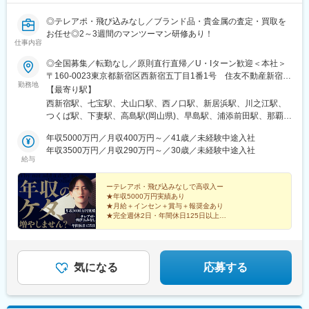
◎テレアポ・飛び込みなし／ブランド品・貴金属の査定・買取を
お任せ◎2～3週間のマンツーマン研修あり！
仕事内容
◎全国募集／転勤なし／原則直行直帰／U・Iターン歓迎＜本社＞
〒160-0023東京都新宿区西新宿五丁目1番1号 住友不動産新宿フ
勤務地
ァーストタワー3階※転居を伴う転勤はありません。■その他勤務
【最寄り駅】
地・都内23区、関東のプロジェクト先やご希望の全国
西新宿駅、七宝駅、犬山口駅、西ノ口駅、新居浜駅、川之江駅、
つくば駅、下妻駅、高島駅(岡山県)、早島駅、浦添前田駅、那覇空
港駅(鉄道)、石鳥谷駅、矢幅駅、脇ノ沢駅、鵜沼宿駅、土岐市駅、
年収5000万円／月収400万円～／41歳／未経験中途入社
くりこま高原駅、長町一丁目駅、宇治駅(奈良線)、久津川駅、山城
年収3500万円／月収290万円～／30歳／未経験中途入社
青谷駅、天ケ瀬駅、有佐駅、吉井駅(群馬県)、前橋大島駅、広駅、
給与
廿日市駅、高瀬駅(香川県)、滝の茶屋駅、あき総合病院前駅、山田
西町駅、具同駅、浜崎駅、朝霞台駅、東岩槻駅、大野原駅、亀山
ーテレアポ・飛び込みなしで高収入ー
駅(三重県)、三瀬谷駅、南鳥海駅、鶴岡駅、赤湯駅、奈古駅、日野
★年収5000万円実績あり
駅(滋賀県)、堅田駅、近江長岡駅、十文字駅、扇田駅、三ツ境駅、
★月給＋インセン＋賞与＋報奨金あり
鴨宮駅、三沢駅(青森県)、板柳駅、磐田駅、美川駅、野々市駅(Ｉ
★完全週休2日・年間休日125日以上
★未経験歓迎・2～3週間のマンツーマン研修
Ｒいしかわ鉄道線)、九重駅、滑河駅、大網駅、北信太駅、寝屋川
★直行直帰OK・残業は月平均10時間以下
公園駅、蛍池駅、津久見駅、松浦駅、石橋駅(長崎県)、上田駅、小
作駅、和泉多摩川駅、井荻駅、阿波山川駅、石井駅(徳島県)、南小
松島駅、ゆいの杜東駅、高久駅、五位堂駅、富雄駅、西加積駅、
気になる
応募する
東野尻駅、ハーモニーホール駅、遠賀川駅、行橋駅、糸島高校前
駅、保原駅、会津若松駅、原ノ町駅、山陽網干駅、三木駅(神戸電
鉄線)、南小樽駅、稲積公園駅、苫小牧駅、和歌山港駅、淀屋橋