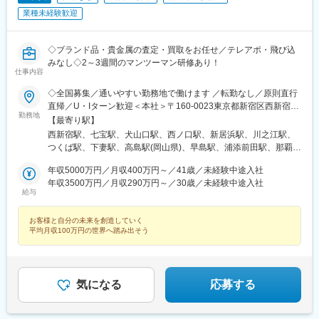
武動物公園駅、上板橋駅、本厚木駅、亀戸水神駅、東千葉駅、高
業種未経験歓迎
田駅(神奈川県)、向ケ丘遊園駅、北山田駅(神奈川県)、西武柳沢
駅、川和町駅、雀宮駅、岡本駅(栃木県)、木更津駅、北松戸駅、武
里駅、栗橋駅、樅山駅、湯河原駅、松戸駅、東富岡駅、新鹿沼
◇ブランド品・貴金属の査定・買取をお任せ／テレアポ・飛び込
駅、楡木駅、原木中山駅、東林間駅、東武宇都宮駅、秩父駅、小
みなし◇2～3週間のマンツーマン研修あり！
竹向原駅、鶴間駅、西大島駅、新浦安駅、本蓮沼駅、相模原駅、
仕事内容
十条駅(東京都)、みどり台駅、東宿郷駅、江曽島駅、笠間駅、下館
◇全国募集／通いやすい勤務地で働けます ／転勤なし／原則直行
駅、新守谷駅、流山おおたかの森駅、南柏駅、明大前駅、塚原
直帰／U・Iターン歓迎＜本社＞〒160-0023東京都新宿区西新宿五
駅、瀬谷駅、北茅ケ崎駅、千葉ニュータウン中央駅、柏駅、西小
勤務地
丁目1番1号 住友不動産新宿ファーストタワー3階※転居を伴う転
【最寄り駅】
泉駅、公津の杜駅、八街駅、茂原駅、牛浜駅、藤沢駅、雑色駅、
勤はありません。■その他勤務地・都内23区、関東のプロジェク
西新宿駅、七宝駅、犬山口駅、西ノ口駅、新居浜駅、川之江駅、
西立川駅、北八王子駅、三鷹駅、曳舟駅、西葛西駅、逗子駅、宮
ト先やご希望の全国
つくば駅、下妻駅、高島駅(岡山県)、早島駅、浦添前田駅、那覇空
崎台駅、並木北駅、古淵駅、矢板駅、北真岡駅、伊勢原駅、淵野
港駅(鉄道)、石鳥谷駅、矢幅駅、脇ノ沢駅、鵜沼宿駅、土岐市駅、
辺駅、中野坂上駅、広電廿日市駅、安芸駅、土佐山田駅、大阪空
年収5000万円／月収400万円～／41歳／未経験中途入社
くりこま高原駅、長町一丁目駅、宇治駅(奈良線)、久津川駅、山城
港駅(大阪モノレール)、狛江駅、芳賀台駅、学園前駅(奈良県)、上
年収3500万円／月収290万円～／30歳／未経験中途入社
青谷駅、天ケ瀬駅、有佐駅、吉井駅(群馬県)、前橋大島駅、広駅、
保原駅、肥後橋駅、下板橋駅、登戸駅、東伏見駅、下総中山駅、
給与
廿日市駅、高瀬駅(香川県)、滝の茶屋駅、あき総合病院前駅、山田
南林間駅、志村坂上駅、駅東公園前駅、下高井戸駅、岩原駅、熊
西町駅、具同駅、浜崎駅、朝霞台駅、東岩槻駅、大野原駅、亀山
川駅、逗子・葉山駅、宮前平駅、並木中央駅、西新宿五丁目駅、
お客様と自分の未来を創造していく
駅(三重県)、三瀬谷駅、南鳥海駅、鶴岡駅、赤湯駅、奈古駅、日野
山陽女学園前駅、球場前駅(高知県)、大江橋駅、宇都宮駅東口駅
平均月収100万円の世界へ踏み出そう
駅(滋賀県)、堅田駅、近江長岡駅、十文字駅、扇田駅、三ツ境駅、
鴨宮駅、三沢駅(青森県)、板柳駅、磐田駅、美川駅、野々市駅(Ｉ
Ｒいしかわ鉄道線)、九重駅、滑河駅、大網駅、北信太駅、寝屋川
公園駅、蛍池駅、津久見駅、松浦駅、石橋駅(長崎県)、上田駅、小
気になる
応募する
作駅、和泉多摩川駅、井荻駅、阿波山川駅、石井駅(徳島県)、南小
松島駅、ゆいの杜東駅、高久駅、五位堂駅、富雄駅、西加積駅、
東野尻駅、ハーモニーホール駅、遠賀川駅、行橋駅、糸島高校前