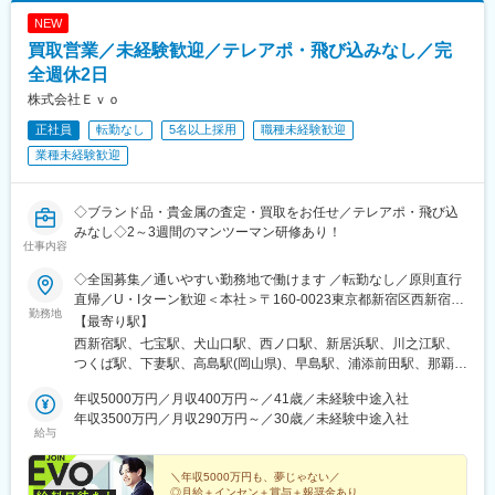
駅、大山駅(東京都)、モレラ岐阜駅、千歳駅(北海道)、卸町駅(宮城
NEW
県)、伏屋駅、吉塚駅、伊予三島駅、友部駅、花崎駅、偕楽園駅、
買取営業／未経験歓迎／テレアポ・飛び込みなし／完
守谷駅、ゆめみ野駅、北春日部駅、上星川駅、善行駅、三崎口
駅、内宿駅、柏の葉キャンパス駅、岩瀬駅、古河駅、鶴瀬駅、東
全週休2日
武動物公園駅、上板橋駅、本厚木駅、亀戸水神駅、東千葉駅、高
株式会社Ｅｖｏ
田駅(神奈川県)、向ケ丘遊園駅、北山田駅(神奈川県)、西武柳沢
正社員
転勤なし
5名以上採用
職種未経験歓迎
駅、川和町駅、雀宮駅、岡本駅(栃木県)、木更津駅、北松戸駅、武
里駅、栗橋駅、樅山駅、湯河原駅、松戸駅、東富岡駅、新鹿沼
業種未経験歓迎
駅、楡木駅、原木中山駅、東林間駅、東武宇都宮駅、秩父駅、小
竹向原駅、鶴間駅、西大島駅、新浦安駅、本蓮沼駅、相模原駅、
十条駅(東京都)、みどり台駅、東宿郷駅、江曽島駅、笠間駅、下館
◇ブランド品・貴金属の査定・買取をお任せ／テレアポ・飛び込
駅、新守谷駅、流山おおたかの森駅、南柏駅、明大前駅、塚原
みなし◇2～3週間のマンツーマン研修あり！
仕事内容
駅、瀬谷駅、北茅ケ崎駅、千葉ニュータウン中央駅、柏駅、西小
泉駅、公津の杜駅、八街駅、茂原駅、牛浜駅、藤沢駅、雑色駅、
◇全国募集／通いやすい勤務地で働けます ／転勤なし／原則直行
西立川駅、北八王子駅、三鷹駅、曳舟駅、西葛西駅、逗子駅、宮
直帰／U・Iターン歓迎＜本社＞〒160-0023東京都新宿区西新宿五
崎台駅、並木北駅、古淵駅、矢板駅、北真岡駅、伊勢原駅、淵野
勤務地
丁目1番1号 住友不動産新宿ファーストタワー3階※転居を伴う転
【最寄り駅】
辺駅、中野坂上駅、広電廿日市駅、安芸駅、土佐山田駅、大阪空
勤はありません。■その他勤務地・都内23区、関東のプロジェク
西新宿駅、七宝駅、犬山口駅、西ノ口駅、新居浜駅、川之江駅、
港駅(大阪モノレール)、狛江駅、芳賀台駅、学園前駅(奈良県)、上
ト先やご希望の全国
つくば駅、下妻駅、高島駅(岡山県)、早島駅、浦添前田駅、那覇空
保原駅、肥後橋駅、下板橋駅、登戸駅、東伏見駅、下総中山駅、
港駅(鉄道)、石鳥谷駅、矢幅駅、脇ノ沢駅、鵜沼宿駅、土岐市駅、
南林間駅、志村坂上駅、駅東公園前駅、下高井戸駅、岩原駅、熊
年収5000万円／月収400万円～／41歳／未経験中途入社
くりこま高原駅、長町一丁目駅、宇治駅(奈良線)、久津川駅、山城
川駅、逗子・葉山駅、宮前平駅、並木中央駅、西新宿五丁目駅、
年収3500万円／月収290万円～／30歳／未経験中途入社
青谷駅、天ケ瀬駅、有佐駅、吉井駅(群馬県)、前橋大島駅、広駅、
山陽女学園前駅、球場前駅(高知県)、大江橋駅、宇都宮駅東口駅
給与
廿日市駅、高瀬駅(香川県)、滝の茶屋駅、あき総合病院前駅、山田
西町駅、具同駅、浜崎駅、朝霞台駅、東岩槻駅、大野原駅、亀山
＼年収5000万円も、夢じゃない／
駅(三重県)、三瀬谷駅、南鳥海駅、鶴岡駅、赤湯駅、奈古駅、日野
◎月給＋インセン＋賞与＋報奨金あり