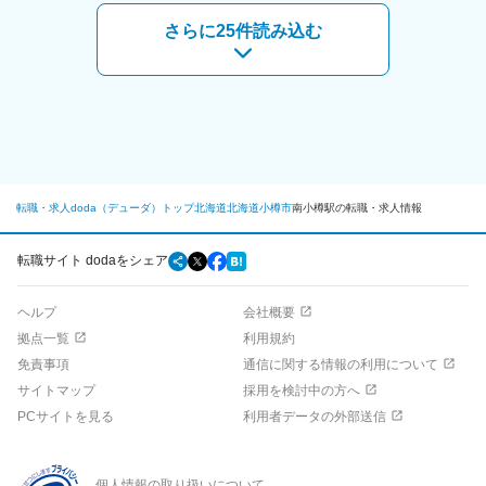
外食産業で売上国内第1位（※1）世界でもトップクラス企業のゼ
ンショーホールディングスのグループ企業であるため、会社の安
さらに25件読み込む
変更の範囲：本文参照
定性が大きな強みです。すき家のカットサラダやビッグボーイの
ハンバーグ、ココスのソースなど誰もが知る食品の製造に携わる
ことができます。また震 災発生時には現地へ食品の支給を行うな
ど、食のインフラとして働いていることを強く実感できるやりが
いのある業務です。有給休はとりやすい環境です。
■当社について：
◎牛丼チェーンの「すき家」や「なか卯」、ファミリーレストラ
ン 「ココス」 「ジョリーパスタ」、回転ずし「はま寿司」など、
転職・求人doda（デューダ）トップ
北海道
北海道
小樽市
南小樽駅の転職・求人情報
国内外で7,000店舗以上を運営しているゼンショーグループの製造
会社です。 グループ店舗向けの食材や外販製品を製造する工場を
運営しています。
転職サイト dodaをシェア
◎従業員は、日本をはじめ20か国以上の人たちで構成されてお
り、国際色豊かな仕事場となっています。また、幅広い年齢層の
ヘルプ
会社概要
方々が、食に対する知識と経験を活かして働いています。
◎ゼンショーグループの事業の根幹にあるのが、「マス・マーチ
拠点一覧
利用規約
ャンダイジング・システム（MMD）」です。原材料の生産や仕入
免責事項
通信に関する情報の利用について
から、食品加工、物流、店舗の販売まで一貫してグループ全体で
サイトマップ
採用を検討中の方へ
管理運営する仕組みです。安全でよいものを適正価格で仕入れ、
安定的に提供することを可能にし、食の安全と品質を保証しま
PCサイトを見る
利用者データの外部送信
す。
変更の範囲：本文参照
個人情報の取り扱いについて