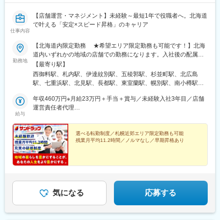
四丁目駅、立川南駅、岩本町駅、八丁堀駅(東京都)、虎ノ門駅、千
葉中央駅、宇都宮駅東口駅、長野駅、新静岡駅、三条京阪駅、大
【店舗運営・マネジメント】未経験～最短1年で役職者へ。北海道
小路駅、神戸三宮駅(阪神)、市役所駅(長崎県)、祇園橋駅、甲東中
で叶える「安定×スピード昇格」のキャリア
学校前駅、安里駅
仕事内容
【北海道内限定勤務 ★希望エリア限定勤務も可能です！】北海
道内いずれかの地域の店舗での勤務になります。入社後の配属エ
勤務地
リアについてはご相談に応じて決定します。（ご自宅から最大90
【最寄り駅】
分以内の店舗）※また札幌市近郊だけの限定勤務も可能です。（詳
西御料駅、札内駅、伊達紋別駅、五稜郭駅、杉並町駅、北広島
細は別途お問い合わせください。）★北海道外への転勤はなし／
駅、七重浜駅、北見駅、長都駅、東室蘭駅、幌別駅、南小樽駅、
UIターン希望の方、歓迎！★マイカー通勤OKです。（店舗によ
小樽駅、岩見沢駅、帯広駅、柏林台駅、西帯広駅、近文駅、永山
る）★店舗間の異動あり（ご自宅から通える範囲を考慮）≪配属
年収460万円※月給23万円＋手当＋賞与／未経験入社3年目／店舗
駅、新旭川駅、旭川四条駅、南永山駅、新さっぽろ駅、上野幌
エリア≫■札幌近郊地区：38店舗（小樽・石狩・江別・岩見沢・
運営責任者代理
駅、環状通東駅、元町駅(北海道)、新川駅(北海道)、苗穂駅、栄町
給与
北広島・恵庭・千歳）■苫小牧・室蘭・伊達地区：9店舗■函館地
年収520万円※月給25万円＋手当＋賞与／未経験入社8年目／店舗
駅(北海道)、白石駅(函館本線)、南郷１８丁目駅、南郷７丁目駅、
区：5店舗■旭川地区：10店舗■北見地区：2店舗■帯広地区：7店舗
運営責任者
西１８丁目駅、太平駅、大谷地駅、手稲駅、新琴似駅、稲積公園
■釧路地区：5店舗【勤務地区分※2区分から選択できます】■広域
選べる転勤制度／札幌近郊エリア限定勤務も可能
駅、星置駅、月寒中央駅、中央区役所前駅、狸小路駅、宮の沢
残業月平均11.2時間／ノルマなし／早期昇格あり
エリア社員北海道内のサンドラッグ出店地区全域で勤務(北海道外
駅、真駒内駅、福住駅、発寒南駅、大麻駅、恵庭駅、鵡川駅、篠
への転勤なし)※初期配属は基本的に自宅から通勤可能な店舗に配
路駅、上富良野駅、苫小牧駅、青葉駅、釧路駅、新富士駅(北海
属■狭域エリア社員居住地域から転居を伴う店舗異動なし※地域に
道)、武佐駅(北海道)、深川駅、東釧路駅、錦岡駅、柏木町駅、新
より採用数に限りあり※エリア内での店舗異動あり※採用状況によ
札幌駅、西線６条駅、西１１丁目駅、西４丁目駅、西１５丁目
り、ご希望に添えない場合があります。
駅、すすきの駅
気になる
応募する