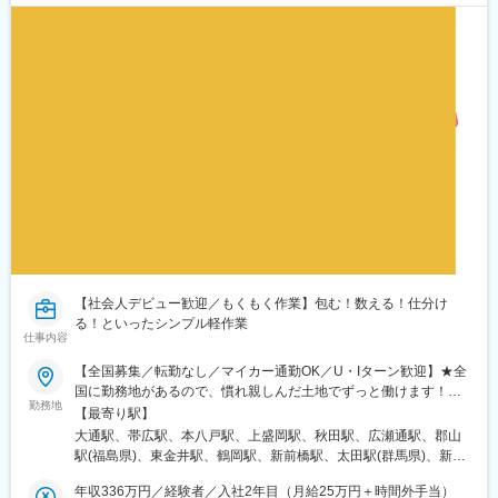
天満宮駅、門真市駅、稲野駅、汐見橋駅、今宮戎駅、西宮駅(ＪＲ
線)、四条大宮駅、くいな橋駅、宇品五丁目駅、糒駅、薬院駅、旦
過駅、黒崎駅前駅、内幸町駅、岩本町駅、京橋駅(東京都)、不動前
駅、後楽園駅、東池袋四丁目駅、産業振興センター駅、保土ケ谷
駅、新静岡駅、本吉原駅、堀田駅(名鉄線)、近鉄名古屋駅、大阪城
公園駅、ＪＲ難波駅、恵美須町駅、西宮北口駅、二条駅、宇品三
丁目駅、天神南駅、西黒崎駅
【社会人デビュー歓迎／もくもく作業】包む！数える！仕分け
る！といったシンプル軽作業
仕事内容
【全国募集／転勤なし／マイカー通勤OK／U・Iターン歓迎】★全
国に勤務地があるので、慣れ親しんだ土地でずっと働けます！★
勤務地
希望と、通勤の利便性を考慮して勤務地を決定★マイカー通勤
【最寄り駅】
OK（配属先による）※正社員（無期雇用派遣）として、各配属先
大通駅、帯広駅、本八戸駅、上盛岡駅、秋田駅、広瀬通駅、郡山
での勤務※沖縄県を除く全国募集です＼よくある質問！Q＆A／
駅(福島県)、東金井駅、鶴岡駅、新前橋駅、太田駅(群馬県)、新潟
Q．正社員経験はないんだけど…A．もちろん大丈夫です！社会人
駅、長岡駅、甲府駅、上田駅、松本駅、大宮駅(埼玉県)、川越駅、
マナーや仕事の進め方など、基礎から学べる研修をご用意してい
年収336万円／経験者／入社2年目（月給25万円＋時間外手当）
熊谷駅、水戸駅、つくば駅、古河駅、宇都宮駅、京成千葉駅、南