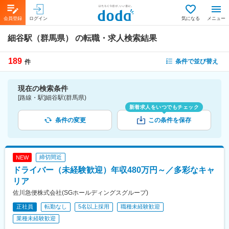
会員登録
ログイン
気になる
メニュー
細谷駅（群馬県）
の転職・求人検索結果
189
条件で並び替え
件
現在の検索条件
[路線・駅]細谷駅(群馬県)
新着求人をいつでもチェック
条件の変更
この条件を保存
締切間近
NEW
ドライバー（未経験歓迎）年収480万円～／多彩なキャ
リア
佐川急便株式会社(SGホールディングスグループ)
正社員
転勤なし
5名以上採用
職種未経験歓迎
業種未経験歓迎