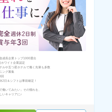
急成長企業トップ1000選出
続ホワイト企業認定
テルや五つ星ホテルで働く先輩も多数
ニング募集
3回
休2日＆シフトは事前確定！
で働いてみたい」その憧れを、
しいキャリアに♪