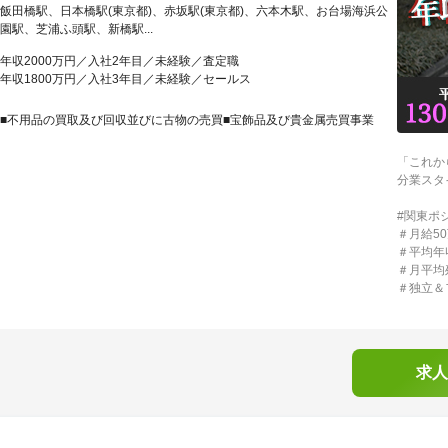
飯田橋駅、日本橋駅(東京都)、赤坂駅(東京都)、六本木駅、お台場海浜公
園駅、芝浦ふ頭駅、新橋駅...
年収2000万円／入社2年目／未経験／査定職
年収1800万円／入社3年目／未経験／セールス
■不用品の買取及び回収並びに古物の売買■宝飾品及び貴金属売買事業
「これか
分業スタ
#関東ポ
＃月給5
＃平均年収
＃月平均
＃独立＆
求人