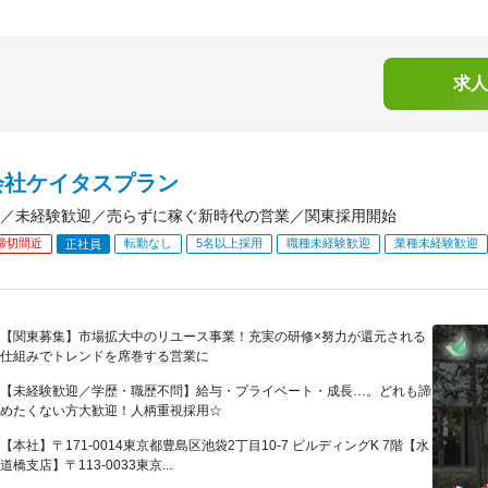
求人
会社ケイタスプラン
／未経験歓迎／売らずに稼ぐ新時代の営業／関東採用開始
締切間近
転勤なし
5名以上採用
職種未経験歓迎
業種未経験歓迎
正社員
【関東募集】市場拡大中のリユース事業！充実の研修×努力が還元される
仕組みでトレンドを席巻する営業に
【未経験歓迎／学歴・職歴不問】給与・プライベート・成長…。どれも諦
めたくない方大歓迎！人柄重視採用☆
【本社】〒171-0014東京都豊島区池袋2丁目10-7 ビルディングK 7階【水
道橋支店】〒113-0033東京...