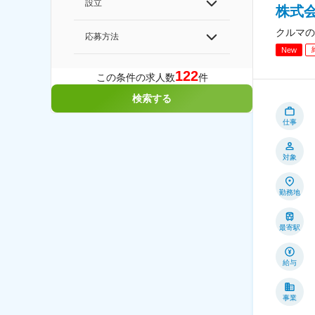
設立
株式
クルマの
応募方法
New
122
この条件の求人数
件
検索する
仕事
対象
勤務地
最寄駅
給与
事業