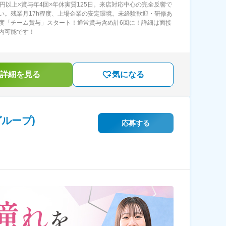
万円以上×賞与年4回×年休実質125日。来店対応中心の完全反響で
い。残業月17h程度、上場企業の安定環境。未経験歓迎・研修あ
度「チーム賞与」スタート！通常賞与含め計6回に！詳細は面接
内可能です！
詳細を見る
気になる
ループ)
応募する