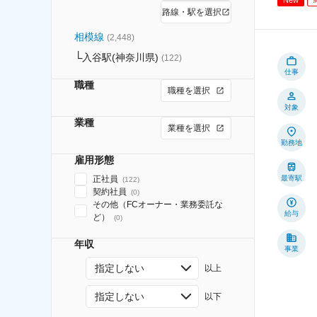
路線・駅を選択
相模線
(
2,448
)
入谷駅(神奈川県)
(
122
)
仕事
職種
職種を選択
対象
業種
業種を選択
勤務地
雇用形態
正社員
最寄駅
(
122
)
契約社員
(
0
)
その他（FCオーナー・業務委託な
給与
ど）
(
0
)
年収
事業
指定しない
以上
指定しない
以下