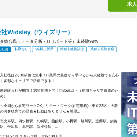
求人
社Widsley（ウィズリー）
ータ総合職（データ分析・ITサポート等）未経験99%
転勤なし
5名以上採用
職種未経験歓迎
業種未経験歓迎
正社員
入社後は2ヶ月研修に集中！IT業界の基礎から学べるから未経験でも安心
｜多彩なキャリアで活躍できる！
未経験入社が99%！志望動機不問！◎35歳以下（長期キャリア形成のた
め）
＼全国から在宅ワークOK／リモートワーク(在宅勤務)or東京23区、大阪
のお客様先での勤務★転勤はありません★希望...
恵比寿駅、四ツ橋駅、札幌駅、函館駅、小樽駅、旭川駅、室蘭駅、釧路
駅、帯広駅、北見駅、新夕張駅、...
1年目/24歳/スタッフ職：年収400万円