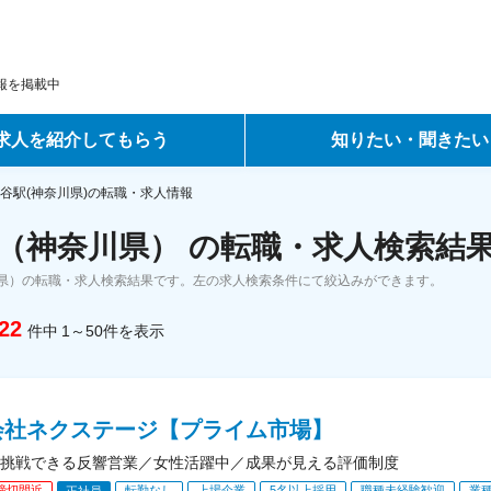
報を掲載中
求人を紹介してもらう
知りたい・聞きたい
ントサービス
転職ノウハウ
谷駅(神奈川県)の転職・求人情報
（神奈川県） の転職・求人検索結
サービス
データで見る転職
県）の転職・求人検索結果です。左の求人検索条件にて絞込みができます。
ーエージェントサービス
コラム・インタビュー
22
件中
1～50
件
を表示
転職Q&A
会社ネクステージ【プライム市場】
挑戦できる反響営業／女性活躍中／成果が見える評価制度
締切間近
転勤なし
上場企業
5名以上採用
職種未経験歓迎
業
正社員