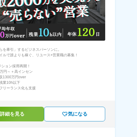
らを牽引」するビジネスパーソンに。
イルで誰よりも稼ぐ、リユース×営業職の募集！
ジション採用再開！
0万円～＋高インセン
1300万円over
残業10h以下
フリーランス化も支援
詳細を見る
気になる