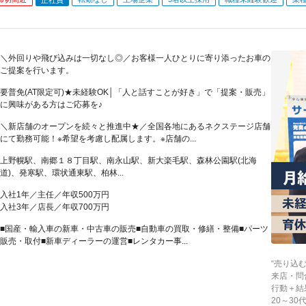
＼外回りや飛び込みは一切なし◎／お客様一人ひとりに寄り添ったお車の
ご提案を行います。
要普免(AT限定可)★未経験OK│「人と話すことが好き」で「提案・販売」
に興味がある方はご応募を♪
＼新店舗のオープンを続々と推進中★／全国各地にあるネクステージ店舗
にて勤務可能！※希望を考慮し配属します。※店舗の...
上野幌駅、南郷１８丁目駅、南永山駅、新大楽毛駅、森林公園駅(北海
道)、発寒駅、環状通東駅、柏林...
入社1年／主任／年収500万円
入社3年／店長／年収700万円
■国産・輸入車の新車・中古車の販売■自動車の買取・修繕・整備■パーツ
販売・取付■新車ディーラーの運営■レンタカー事...
“売り込
来店・問
行動＋結
20～3