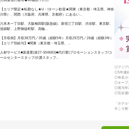
人柄重視の選考◆40歳以下の方
【エリア限定★転勤なし★U・Iターン歓迎★関東（東京都・埼玉県、神奈
川県）、関西（大阪府、兵庫県、京都府）にあるい...
六本木一丁目駅、大阪梅田駅(阪急線)、新宿三丁目駅、渋谷駅、東京駅、
池袋駅、上野御徒町駅、高輪...
【月収例】月収38万円／35歳（経験5年）月収29万円／28歳（経験3年）
【エリア別給与】■関東（東京都・埼玉県、...
人材サービス■派遣業(派27-304683)■代行業(プロモーションスタッフ/コ
ールセンタースタッフ/介護スタッフ...
◎アジア
◎5年連
◎有名ホ
◎オープ
◎賞与年
◎完全週
「ホテル
今こそ新