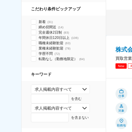
こだわり条件ピックアップ
新着
(
31
)
締め切間近
(
14
)
完全週休2日制
(
93
)
年間休日120日以上
(
106
)
職種未経験歓迎
(
63
)
株式
業種未経験歓迎
(
78
)
学歴不問
(
72
)
買取営業
転勤なし（勤務地限定）
(
64
)
New
キーワード
求人掲載内容すべて
仕事
を含む
求人掲載内容すべて
対象
を含まない
勤務地