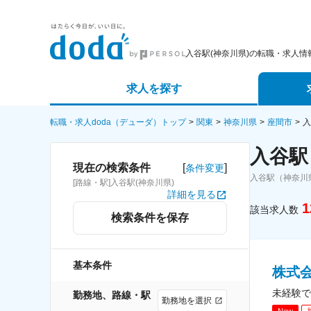
入谷駅(神奈川県)の転職・求人情
求人を探す
詳細条件から探す
エージェ
転職・求人doda（デューダ）トップ
関東
神奈川県
座間市
入
入谷駅
新着求人から探す
スカウト
[
]
現在の検索条件
条件変更
入谷駅（神奈川
[路線・駅]入谷駅(神奈川県)
求人特集から探す
パートナ
詳細を見る
1
該当求人数
検索条件を保存
基本条件
株式
未経験で
勤務地、路線・駅
勤務地を選択
New