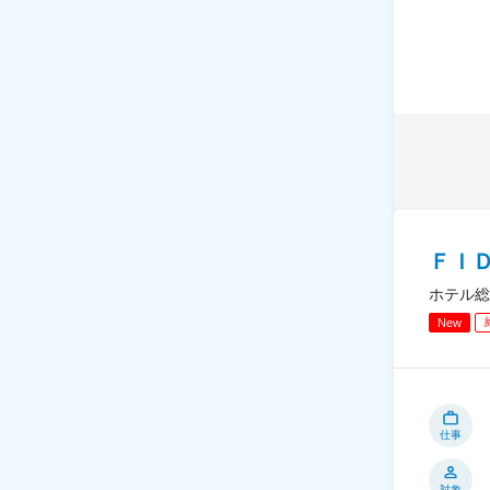
ＦＩ
ホテル総
New
仕事
対象