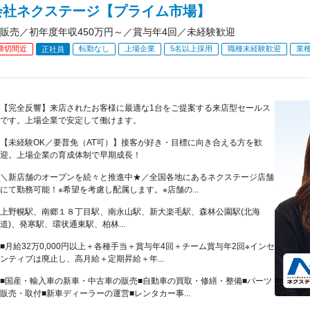
会社ネクステージ【プライム市場】
販売／初年度年収450万円～／賞与年4回／未経験歓迎
締切間近
転勤なし
上場企業
5名以上採用
職種未経験歓迎
業
正社員
【完全反響】来店されたお客様に最適な1台をご提案する来店型セールス
です。上場企業で安定して働けます。
【未経験OK／要普免（AT可）】接客が好き・目標に向き合える方を歓
迎。上場企業の育成体制で早期成長！
＼新店舗のオープンを続々と推進中★／全国各地にあるネクステージ店舗
にて勤務可能！※希望を考慮し配属します。※店舗の...
上野幌駅、南郷１８丁目駅、南永山駅、新大楽毛駅、森林公園駅(北海
道)、発寒駅、環状通東駅、柏林...
■月給32万0,000円以上＋各種手当＋賞与年4回＋チーム賞与年2回※インセ
ンティブは廃止し、高月給＋定期昇給＋年...
■国産・輸入車の新車・中古車の販売■自動車の買取・修繕・整備■パーツ
販売・取付■新車ディーラーの運営■レンタカー事...