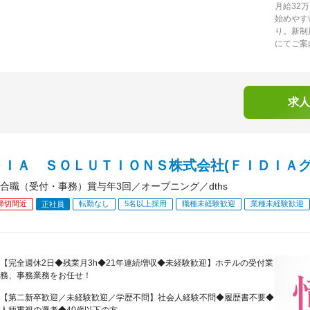
月給32
始めやす
り。新制
にてご案
求人
ＤＩＡ ＳＯＬＵＴＩＯＮＳ株式会社(ＦＩＤＩＡグ
合職（受付・事務）賞与年3回／オープニング／dths
締切間近
転勤なし
5名以上採用
職種未経験歓迎
業種未経験歓迎
正社員
【完全週休2日◆残業月3h◆21年連続増収◆未経験歓迎】ホテルの受付業
務、事務業務をお任せ！
【第二新卒歓迎／未経験歓迎／学歴不問】社会人経験不問◆履歴書不要◆