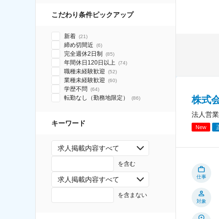
こだわり条件ピックアップ
新着
(
21
)
締め切間近
(
6
)
完全週休2日制
(
85
)
年間休日120日以上
(
74
)
職種未経験歓迎
(
52
)
業種未経験歓迎
(
60
)
学歴不問
(
64
)
株式
転勤なし（勤務地限定）
(
86
)
法人営業
キーワード
New
求人掲載内容すべて
を含む
仕事
求人掲載内容すべて
を含まない
対象