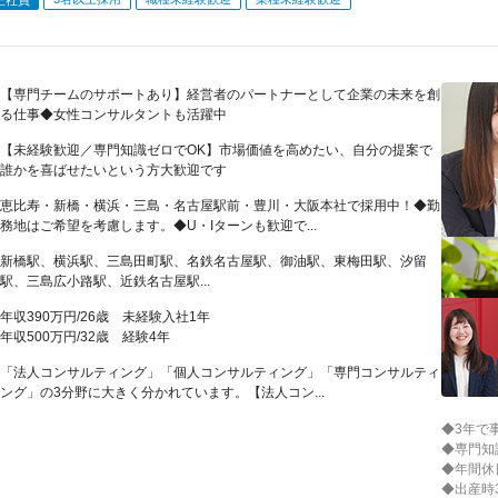
【専門チームのサポートあり】経営者のパートナーとして企業の未来を創
る仕事◆女性コンサルタントも活躍中
【未経験歓迎／専門知識ゼロでOK】市場価値を高めたい、自分の提案で
誰かを喜ばせたいという方大歓迎です
恵比寿・新橋・横浜・三島・名古屋駅前・豊川・大阪本社で採用中！◆勤
務地はご希望を考慮します。◆U・Iターンも歓迎で...
新橋駅、横浜駅、三島田町駅、名鉄名古屋駅、御油駅、東梅田駅、汐留
駅、三島広小路駅、近鉄名古屋駅...
年収390万円/26歳 未経験入社1年
年収500万円/32歳 経験4年
「法人コンサルティング」「個人コンサルティング」「専門コンサルティ
ング」の3分野に大きく分かれています。【法人コン...
◆3年で
◆専門知
◆年間休
◆出産時