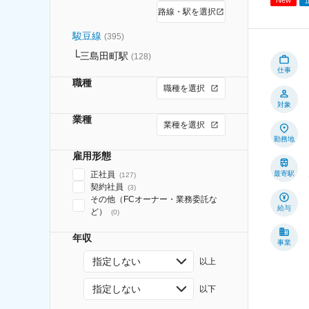
路線・駅を選択
駿豆線
(
395
)
三島田町駅
(
128
)
仕事
職種
職種を選択
対象
業種
業種を選択
勤務地
雇用形態
正社員
最寄駅
(
127
)
契約社員
(
3
)
その他（FCオーナー・業務委託な
給与
ど）
(
0
)
年収
事業
指定しない
以上
指定しない
以下