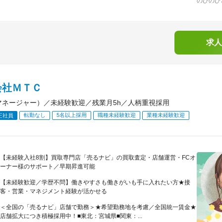
のびのび
求人
会社ＭＴＣ
マネージャー）／未経験歓迎／残業月5h／人柄重視採用
転勤なし
5名以上採用
職種未経験歓迎
業種未経験歓迎
正社員
【未経験入社8割】買取専門店「売るナビ」の買取査定・店舗運営・FCオ
ーナー様のサポート／早期昇進可能
【未経験歓迎／学歴不問】働きやすさも働きがいも手に入れたい方★接
客・営業・マネジメント経験が活かせる
＜全国の「売るナビ」店舗で勤務＞★希望勤務地を考慮／全国統一賃金★
店舗拡大につき積極採用中！■東北：宮城県■関東：...