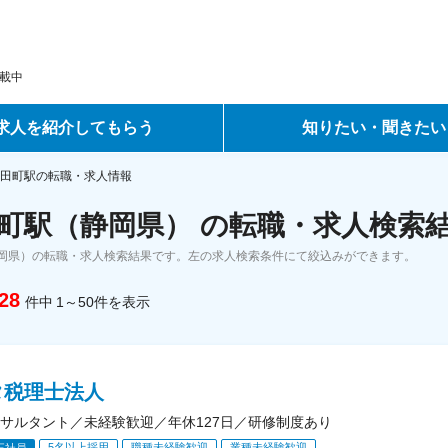
載中
求人を紹介してもらう
知りたい・聞きたい
ントサービス
転職ノウハウ
田町駅の転職・求人情報
町駅（静岡県） の転職・求人検索
サービス
データで見る転職
岡県）の転職・求人検索結果です。左の求人検索条件にて絞込みができます。
ーエージェントサービス
コラム・インタビュー
28
件中
1～50
件
を表示
転職Q&A
タ税理士法人
サルタント／未経験歓迎／年休127日／研修制度あり
5名以上採用
職種未経験歓迎
業種未経験歓迎
正社員