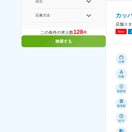
設立
カッ
応募方法
店舗スタ
128
New
この条件の求人数
件
検索する
仕事
対象
勤務地
最寄駅
給与