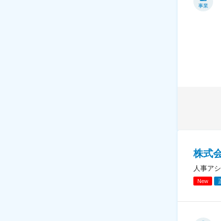
事業
株式
人事アシ
New