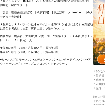
人事アシスタント◆SNSイベントも担当／未経験歓迎／昇給賞与年2回／
同期と一緒にスタート
【業界・職種未経験歓迎】【学歴不問】【第二新卒・フリーター・社会人
デビュー大歓迎】
★転勤なし★U・Iターン歓迎★マイカー通勤OK（※拠点による）★勤務地
は希望を考慮して決定「実家の近くで働きたい」...
西新宿駅、横浜駅、大宮駅(埼玉県)、羽田空港第１ターミナル駅(東京モノ
レール・ＪＡＬ利用)、大...
年収550万円（33歳／月収40万円＋賞与年2回）
年収420万円（27歳／月収30万円＋賞与年2回）
■セールスプロモーション■エデュケーション■エンターテインメント■ア
ウトソーシング（ツーリズム／コンタクトセンター...
＊20代
＊昇給賞
＊残業月
＊200
＊産休・
頼れる仲
それぞれ