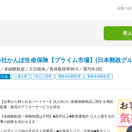
企業の成
求人
会社かんぽ生命保険【プライム市場】(日本郵政グル
／未経験歓迎／土日祝休／有休取得率96％／賞与年2回
上場企業
5名以上採用
職種未経験歓迎
業種未経験歓迎
正社員
【企業から頼られるパートナー】法人向けに各種保険商品に関する相談・
提案・販売やアフターサービスを担当
【未経験歓迎／保険知識は不問】■高卒以上■要普通免許 ◎人と接する仕
事の経験を活かせます
＜以下エリア内の支店法人営業部＞■北海道エリア：北海道■東北エリ