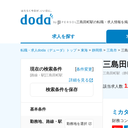
三島田町駅の転職・求人情報を掲
求人を探す
詳細条件から探す
エージェ
転職・求人doda（デューダ）トップ
東海
静岡県
三島市
三島
三島田
新着求人から探す
スカウト
[
]
現在の検索条件
条件変更
三島田町駅（静
[路線・駅]三島田町駅
求人特集から探す
パートナ
詳細を見る
1
該当求人数
検索条件を保存
基本条件
ミカ
財務コン
勤務地、路線・駅
勤務地を選択
New