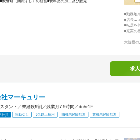
■飲食店（回転すし）の経営■食料品の加工及び販売
■勤務地
■店長→
■転居を
■充実の
大規模の
求人
会社マーキュリー
スタント／未経験9割／残業月7.9時間／dohr1F
転勤なし
5名以上採用
職種未経験歓迎
業種未経験歓迎
正社員