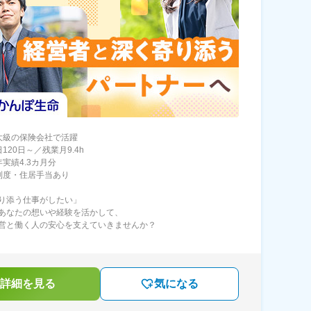
大級の保険会社で活躍
120日～／残業月9.4h
実績4.3カ月分
制度・住居手当あり
り添う仕事がしたい」
あなたの想いや経験を活かして、
営と働く人の安心を支えていきませんか？
詳細を見る
気になる