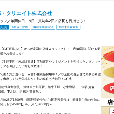
パ・クリエイト株式会社
ッフ／年間休日119日／賞与年2回／店長も目指せる！
5名以上採用
職種未経験歓迎
業種未経験歓迎
正社員
【OJT研修あり】かっぱ寿司の店舗スタッフとして、店舗運営に関わる業
務をお任せします！
【学歴不問／未経験歓迎】店舗運営やマネジメントを習得したい方／キャ
リアを伸ばしたい方も大歓迎！
＼働き方が選べる！★首都圏積極採用中！／◎全国の各店舗で勤務◎希望
を考慮して決定◎地方から都内移住も大歓迎！※住宅...
筒井駅(青森県)、津軽五所川原駅、撫牛子駅、小中野駅、三沢駅(青森
県)、下北駅、黒石駅(青森県...
月給28万1800円～(固定残業代含む)※固定残業代は、時間外労働の有無に
関わらず45時間分を、月7万9600円～...