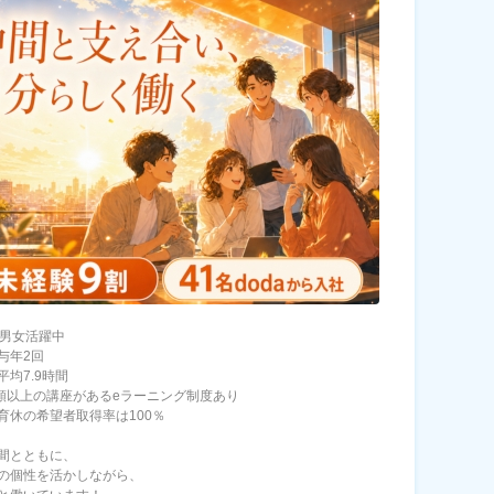
の男女活躍中
与年2回
平均7.9時間
種類以上の講座があるeラーニング制度あり
育休の希望者取得率は100％
間とともに、
の個性を活かしながら、