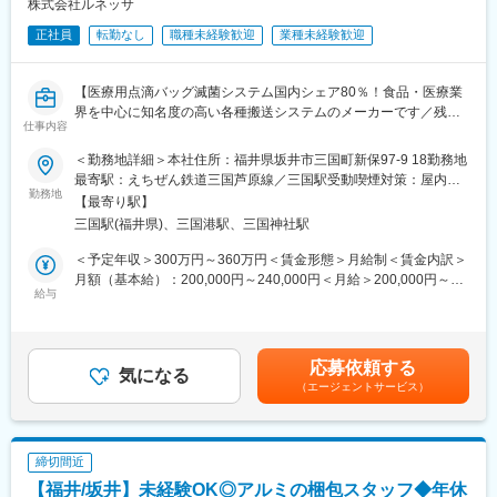
株式会社ルネッサ
医薬品メーカー、食品メーカーの工場で使用される滅菌機周辺の
正社員
転勤なし
職種未経験歓迎
業種未経験歓迎
搬送装置の企画・設計・製造・設置・調整・保守まで一貫したサ
ービスを提供しております。滅菌装置周辺の国内シェアは80％で
競合が少ないメーカーです。例えばスーパーマーケットでよく見
【医療用点滴バッグ滅菌システム国内シェア80％！食品・医療業
かけるカレーや液体スープ、病院で使用する点滴バッグや流動食
界を中心に知名度の高い各種搬送システムのメーカーです／残業
等の製品を製造するメーカーには、当社の装置が導入されていま
仕事内容
月平均15時間】
す。
＜勤務地詳細＞本社住所：福井県坂井市三国町新保97-9 18勤務地
■業務概要：
変更の範囲：会社の定める業務
最寄駅：えちぜん鉄道三国芦原線／三国駅受動喫煙対策：屋内全
自動搬送装置に強みを持つ当社で、工事管理の業務をお任せしま
勤務地
面禁煙変更の範囲：会社の定める事業所
【最寄り駅】
す。お客様・協力会社様・社内とコミュニケーションを取り、マ
三国駅(福井県)、三国港駅、三国神社駅
ネジメントを行います。
※業務内容の理解のためや、経験により入社後に各部門での現場研
＜予定年収＞300万円～360万円＜賃金形態＞月給制＜賃金内訳＞
修を実施することがあります
月額（基本給）：200,000円～240,000円＜月給＞200,000円～
給与
240,000円＜昇給有無＞有＜残業手当＞有＜給与補足＞※給与詳細
■業務詳細：
は、能力・経験に応じて決定いたします。■昇給：原則年1回（5
入社後、業務内容理解のため、製造部で機械組立や製罐作業の現
月）※1月あたり7,000円～12,000円（過去実績）■賞与：年2回（7
場研修を実施します。また、現地工事に随行しお客様や搬入した
月、12月）※600,000円～1,500,000円（過去実績）賃金はあくま
応募依頼する
機械の理解をしていただきます。
気になる
でも目安の金額であり、選考を通じて上下する可能性がありま
（エージェントサービス）
その後、工事管理業務をOJTにて先輩社員より丁寧に指導しま
す。月給(月額)は固定手当を含めた表記です。
す。
基本は社内での業務となります。工事の計画・手配・調整や、部
品供給の手配、お客様の窓口となり見積・受注・問合せの対応ま
締切間近
たは適切な部門への引継ぎなどがあります。
【福井/坂井】未経験OK◎アルミの梱包スタッフ◆年休