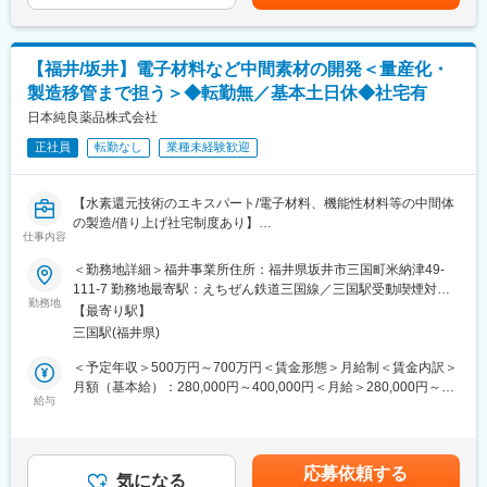
安の金額であり、選考を通じて上下する可能性があります。月給
・自走化のための環境づくり・仕組み化
(月額)は固定手当を含めた表記です。
■モデル年収
各部門がデジタル技術をスムーズに導入、活用できるような社
主任：450～670万円（在職最年少26歳）／課長代理：500～850
内インフラやプロセスの企画・整備
万円（在職最年少30歳）
【福井/坂井】電子材料など中間素材の開発＜量産化・
・DX人材の育成、リスキリング企画
課長・担当課長：690～850万円（在職最年少35歳）／管理職：
製造移管まで担う＞◆転勤無／基本土日休◆社宅有
全社的なデジタルリテラシー向上のための教育プログラムや研
800～1,000万円超（在職最年少37歳）
修の企画、運営
日本純良薬品株式会社
・現場を巻き込んだ案件支援、伴走:
変更の範囲：会社の定める業務
正社員
転勤なし
業種未経験歓迎
各部門（製造、営業、管理など）の課題をヒアリングし、現場
のキーマンを巻き込みながら
DXプロジェクトの立ち上げや実行をサポート
【水素還元技術のエキスパート/電子材料、機能性材料等の中間体
・全社戦略の策定、推進
の製造/借り上げ社宅制度あり】
経営層や各部門長と連携し、中長期的なDXロードマップの策定
仕事内容
や、全社的な意識醸成（チェンジ マネジメント）の実行推進
■職務概要：
＜勤務地詳細＞福井事業所住所：福井県坂井市三国町米納津49-
電子材料、機能性材料、半導体試薬といった中間素材の開発、自
111-7 勤務地最寄駅：えちぜん鉄道三国線／三国駅受動喫煙対
◆組織構成：
社生産設備での製造移管などの検討をお任せします。
勤務地
策：屋内全面禁煙変更の範囲：会社の定める事業所
DX企画推進部は計12名で構成され、本社・名古屋・福井にメンバ
【最寄り駅】
ーがそれぞれ在籍しており、20代～50代まで幅広く在籍してま
三国駅(福井県)
＜具体的には＞
す。
・有機合成による新規材料開発
＜予定年収＞500万円～700万円＜賃金形態＞月給制＜賃金内訳＞
・新製法の検討・開発
月額（基本給）：280,000円～400,000円＜月給＞280,000円～
◆就業環境：
・グラムスケールからキロスケールへのスケールアップ
給与
400,000円＜昇給有無＞有＜残業手当＞有＜給与補足＞上記年収
・残業20時間程度
・製造条件の検討・最適化
はあくまでも一例です。経験や年齢によって異なります。賃金は
・在宅：原則出社ですが、ご事情に応じて使用可能です。
・製造設備を活用した量産化検証
あくまでも目安の金額であり、選考を通じて上下する可能性があ
・工場への技術移管
ります。月給(月額)は固定手当を含めた表記です。
◆ポジションの魅力：
応募依頼する
・分析評価業務（HPLC、GC、ICP-MS等）
気になる
・「現場が自走する」文化創りの主役