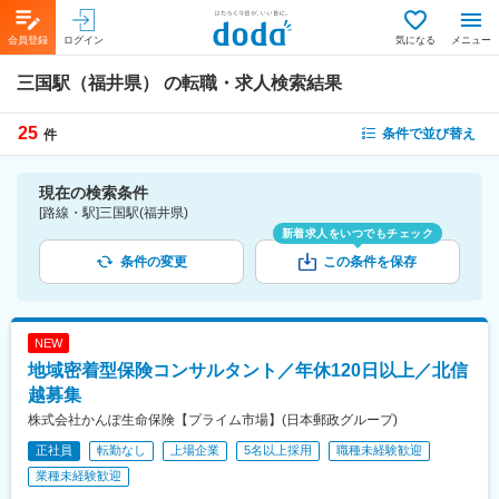
会員登録
ログイン
気になる
メニュー
三国駅（福井県）
の転職・求人検索結果
25
条件で並び替え
件
現在の検索条件
[路線・駅]三国駅(福井県)
新着求人をいつでもチェック
条件の変更
この条件を保存
NEW
地域密着型保険コンサルタント／年休120日以上／北信
越募集
株式会社かんぽ生命保険【プライム市場】(日本郵政グループ)
正社員
転勤なし
上場企業
5名以上採用
職種未経験歓迎
業種未経験歓迎