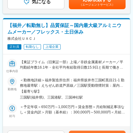
■業務の補足：
気になる
20,000円記載金額は選考を通じて上下する可能性があります。月
各事業所で所有する多くのマルチプラント（多目的生産設備）に
（エージェントサービス）
県外など出張時はマンスリーマンションかホテルを会社で借り上
給(月額)は固定手当を含みます。
より多品種で量的・コスト的にも柔軟に対応が取れる体制を構築
げ、
してもらい課題解決とニーズにマッチさせること。
食費を支給します。
県外案件先から帰省する場合は、社用車をご利用頂けます。
■作業環境：
【福井／転勤無し】品質保証～国内最大級アルミニウ
(高速料金は会社負担)
・匂いが気になる物質はありません。
ムメーカー／フレックス・土日休み
出張が難しい方には極力配慮いたします。
・デスクがあり個人スペースが確保できます。
※直行直帰可能
株式会社ＵＡＣＪ
・お昼は仕出し弁当を注文可。（一部補助）
※社用車/社用携帯有
正社員
転勤なし
上場企業
■同社について：
■会社について：
（1）「水素還元技術」
当社はガラスやアルミサッシを扱う会社として創業しました。
創業以来培ってきた水素添加・還元反応技術を強みに、大手化学
【東証プライム（旧東証一部）上場／非鉄金属素材メーカー／平
時代のニーズに合わせて徐々に事業を拡大し、公共事業から大型
メーカーや電子材料メーカーから高い信頼を獲得しています。
均勤続年数16.1年・全社平均有給取得日数15.9日と長期で働きや
建築物の新築・改修工事、
仕事内容
業界内でも高い技術力を持ち、「水素のニチジュン」として知ら
すい環境】
一般住宅の建設まで、幅広く設計・施工を手掛けています。
れています。
＜勤務地詳細＞福井製造所住所：福井県坂井市三国町黒目21-1 勤
（2）研究から量産まで携われる
◆職務内容：
務地最寄駅：えちぜん鉄道芦原線／三国駅受動喫煙対策：屋内喫
変更の範囲：会社の定める業務
当社では研究職も設備や製造現場への理解が求められます。
主要製造拠点の一つである福井製造所で、品質管理業務を担当し
勤務地
煙可能場所あり変更の範囲：会社の定める事業所
【最寄り駅】
そのため、研究開発、プロセス開発、生産技術、スケールアップ
ていただきます。
三国駅(福井県)、三国港駅、三国神社駅
などの幅広いスキルを身につけることができます。
（詳細）
＜予定年収＞650万円～1,000万円＜賃金形態＞月給制補足事項な
変更の範囲：会社の定める業務
（1） 公共規格や顧客規格に従う品質マネジメントシステムの改
し＜賃金内訳＞月額（基本給）：300,000円～500,000円＜月給＞
善・構築
給与
300,000円～500,000円＜昇給有無＞有＜残業手当＞有＜給与補足
福井製造所が認証を持つ各種規格に適合するマネジメントシステ
＞※上記はあくまで目安であり、ご選考を通じて最終的に決定いた
ムの維持､改善
します。※条件により、20時間のみなし労働時間（企画業務型裁
（2） 各種認証規格に対する外部審査機関､顧客の監査受審準備、