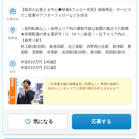
【既存のお客さま中心◆研修&フォロー充実】保険商品・サービス
のご提案やアフターフォローなどを担当
仕事内容
＜原則転勤なし＞採用エリア内の通勤可能な範囲の拠点での勤務
★初期配属の県を選択可！U・Iターン歓迎！＜以下エリア内の郵
勤務地
便局内に設置されたかんぽサービス部＞■信越エリア：新潟県、長
【最寄り駅】
野県■北陸エリア：富山県、石川県、福井県※基本的にスクーター
村上駅(新潟県)、新発田駅、北三条駅、内野西が丘駅、新津駅、豊
またはバイク、一部エリアは車で営業※配属先のかんぽサービス部
栄駅、見附駅、寺尾駅、吉田駅(新潟県)、新潟駅、高田駅(新潟
は、応募者の希望も踏まえて決定※入社から3カ月間、研修センタ
県)、糸魚川駅、柏崎駅、長岡駅、六日町駅、直江津駅、十日町
ー等での育成プログラムに参加 育児等の家庭事情があり、参加
年収610万円【40歳】
駅、小出駅、市役所前駅(長野県)、上田駅、信州中野駅、北中込
が難しい場合はリモートプログラムとなります■受動喫煙対策：屋
年収510万円【31歳】
駅、今井駅、須坂駅、屋代駅、松本駅、飯田駅(長野県)、上諏訪
給与
内原則禁煙（事業所により喫煙スペースあり）
駅、駒ケ根駅、穂高駅、岡谷駅、地鉄ビル前駅、東三日市駅、朝
菜町駅、末広町駅(富山県)、クロスベイ前駅、砺波駅、北鉄金沢
《日本最大級の保険会社／転勤なし》希望の地域で、
駅、小松駅、大聖寺駅、七尾駅、穴水駅、本津幡駅、松任駅、羽
自分らしいキャリアと充実の毎日を叶えませんか？
咋駅、野町駅、福井駅、三国駅(福井県)、越前大野駅、武生駅、敦
賀駅、小浜駅、しんざ駅、西松本駅、桜町駅(長野県)、電気ビル前
駅、電鉄黒部駅、南富山駅、片原町駅(富山県)、新町口駅、福井駅
(福井県)、三国神社駅、電鉄富山駅・エスタ前駅、南富山駅前駅、
坂下町駅、福井城址大名町駅
気になる
応募する