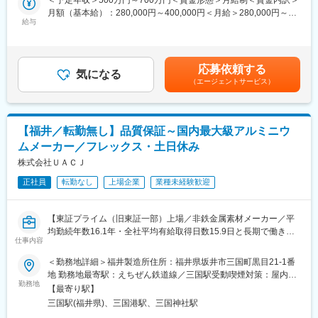
討、移管業務
月額（基本給）：280,000円～400,000円＜月給＞280,000円～
・製品の品質管理の仕組みづくりを通じ、お客様も従業員も笑顔
・有機合成実験
給与
400,000円＜昇給有無＞有＜残業手当＞有＜給与補足＞上記年収
にできることが魅力のポジションです。
・設備管理
はあくまでも一例です。経験や年齢によって異なります。賃金は
あくまでも目安の金額であり、選考を通じて上下する可能性があ
◆キャリアパス：
■分析機器：
ります。月給(月額)は固定手当を含めた表記です。
福井製造所における品質保証業務の基幹要員として、幅広く業務
応募依頼する
HPLC,GC,ICP-MS等
気になる
をご経験いただく予定です。将来的には、様々な専門規格を理
（エージェントサービス）
解、運用することで、規格認証係のスペシャリストになると共
■組織構成：
に、幅広い分野、部門にも通用できる知識を得ることで、様々な
6名…50代1名、40代2名、残りが30代の構成です。
業務に活かせる経験を身に着けることが期待されます。
【福井／転勤無し】品質保証～国内最大級アルミニウ
■製品について：
◆福井製造所に関して：
ムメーカー／フレックス・土日休み
自社製品、受託いずれも行っており、水素添加反応の技術を独自
福井製造所は、約500名で構成されUACJの主力工場として、鋳塊
に開発した化学品中間体メーカーです。下記のような分野で中間
株式会社ＵＡＣＪ
の製造から、熱間圧延、冷間圧延、仕上加工に至るまでトータル
体を提供しています。
に行っており、高品質なアルミニウム製品を送り出しています。
正社員
転勤なし
上場企業
業種未経験歓迎
・機能性材料（ポリイミド樹脂やエポキシ樹脂等）
・電子材料（PC,携帯の液晶等）
航空宇宙品質マネジメントシステムの国際統一規格認証AS9100を
・農薬、化粧品、医薬品
取得しており、品質要求の厳しい日本海事協会や航空機メーカー
【東証プライム（旧東証一部）上場／非鉄金属素材メーカー／平
から認定工場に指定されています。
均勤続年数16.1年・全社平均有給取得日数15.9日と長期で働きや
■求められる役割：
仕事内容
すい環境】
各事業所で所有する多くのマルチプラント（多目的生産設備）に
＜勤務地詳細＞福井製造所住所：福井県坂井市三国町黒目21-1番
より多品種で量的・コスト的にも柔軟に対応が取れる体制を構築
変更の範囲：会社の定める業務
◆職務内容：
地 勤務地最寄駅：えちぜん鉄道線／三国駅受動喫煙対策：屋内全
してもらい課題解決とニーズにマッチさせること。
主要製造拠点の一つである福井製造所で、品質保証業務（特に計
勤務地
面禁煙変更の範囲：会社の定める事業所
【最寄り駅】
装、品質規格）を担当していただきます。
■作業環境：
三国駅(福井県)、三国港駅、三国神社駅
・匂いが気になる物質はありません。