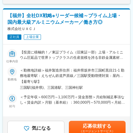
■業務概要：
ります。月給(月額)は固定手当を含めた表記です。
担当エリア内のお客さまへアフターフォローや保険商品のご提案
をお任せいたします。
【福井】全社DX戦略※リーダー候補～プライム上場・
教育、結婚、出産、老後など日々の暮らしの中で生じるお悩みに
国内最大級アルミニウムメーカー／働き方◎
対し、郵便局と一体となった地域密着のサービスを活かしなが
ら、一人ひとりに寄り添ったご案内・ご相談対応を行います。
株式会社ＵＡＣＪ
正社員
上場企業
例）1日の流れ：
8:30始業／9:00訪問準備～訪問※契約内容のご説明等など
12:00昼食／13:00訪問
【投資に積極的！／東証プライム（旧東証一部）上場・アルミニ
16:00帰社（翌日以降の訪問準備・事務作業）／17:15退社
ウム圧延品で世界トップクラスの生産規模を誇る非鉄金属素材メ
仕事内容
ーカー／平均勤続年数16.1年・全社平均有給取得日数15.9日・フ
既存顧客への提案・フォローがメインです。
レックスタイム制有と長期で働きやすい環境】
＜勤務地詳細＞福井製造所住所：福井県坂井市三国町黒目21-1 勤
郵便局の制服を着用しているため、お話を聞いていただきやす
務地最寄駅：えちぜん鉄道芦原線／三国駅受動喫煙対策：屋内喫
く、アポイント取得や訪問時のハードルが低い点も特徴です。
◆採用背景：
勤務地
煙可能場所あり変更の範囲：会社の定める事業所
「あなたに相談したい」「お願いしてよかった」といった言葉を
【最寄り駅】
組織体制の強化に伴う増員募集です。
いただけたときに、大きな達成感とやりがいを感じられます。
三国駅(福井県)、三国港駅、三国神社駅
◆職務内容：
＜予定年収＞600万円～1,100万円＜賃金形態＞月給制補足事項な
また原付での営業活動が基本のため、入社後の研修で安全に運転
会社全体のDXを加速させるため、各部門が主体的に自走してデジ
し＜賃金内訳＞月額（基本給）：360,000円～570,000円＜月給＞
できるようサポートします。
タル活用を進められる「環境づくり」「人材育成」「案件支援」
給与
360,000円～570,000円＜昇給有無＞有＜残業手当＞有＜給与補足
の企画から運営まで幅広く網羅的に携わっていただきます。
＞※上記はあくまで目安であり、ご選考を通じて最終的に決定いた
■キャリアパス
します。※条件により、みなし労働時間（企画業務型裁量労働制）
班長・チームリーダー → 教育トレーナー・トッププレイヤーと、
◆業務詳細：
での採用となる可能性もございます。（選考過程で決定いたしま
段階的に成長可能。ほかにもキャリアチャレンジ制度による他分
応募依頼する
本社組織のDX推進部門において、以下の業務を推進していただき
気になる
す）■昇給年1回(3月)、賞与年2回(6月･12月)賃金はあくまでも目
野への挑戦など、多彩なキャリアがあります。
（エージェントサービス）
ます。