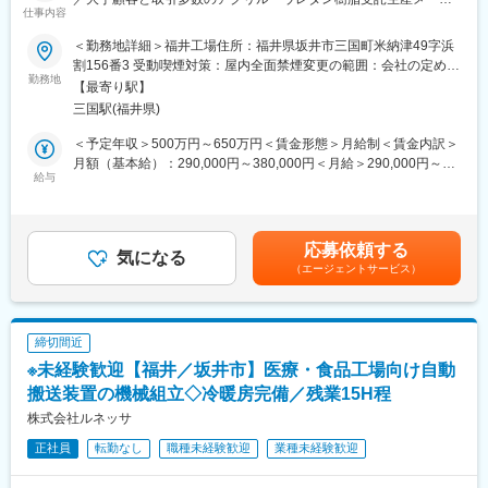
※出社ベースになりますが、やむを得ない事情がある際の在宅勤務
仕事内容
ー】
は可能です。
＜勤務地詳細＞福井工場住所：福井県坂井市三国町米納津49字浜
・フレックスタイム制
高粘度や高純度の樹脂液製造に強みをもつ当社福井工場におい
割156番3 受動喫煙対策：屋内全面禁煙変更の範囲：会社の定める
て、まずは一通りの業務に携わって全般を把握いただき、1～2年
勤務地
事業所
◆福井製造所に関して：
【最寄り駅】
を目途に福井工場の品質保証課長として、製品品質の改善、自部
福井製造所は、約850名の社員が就業をしており、UACJの主力工
三国駅(福井県)
署のマネジメントや後進育成に貢献いただきます。
場として、鋳塊の製造から、熱間圧延、冷間圧延、仕上加工に至
＜予定年収＞500万円～650万円＜賃金形態＞月給制＜賃金内訳＞
るまでトータルに行っており、高品質なアルミニウム製品を送り
■業務内容：
月額（基本給）：290,000円～380,000円＜月給＞290,000円～
出しています。
・品質不具合への是正
給与
380,000円＜昇給有無＞有＜残業手当＞有＜給与補足＞■賞与：年
航空宇宙品質マネジメントシステムの国際統一規格認証AS9100を
・予防対策
2回（過去実績…5.5か月分）■昇給：年1回賃金はあくまでも目安
取得しており、品質要求の厳しい日本海事協会や航空機メーカー
・取引先への報告
の金額であり、選考を通じて上下する可能性があります。月給(月
から認定工場に指定されています。
・品質基準の見直し
額)は固定手当を含めた表記です。
応募依頼する
・外注先の品質監査
気になる
◆当社について：
（エージェントサービス）
・お客様による品質監査対応
UACJは、2013年10月、アルミニウム圧延業界国内トップシェア
・ISOに基づく管理業務など
の古河スカイおよび第2位の住友軽金属工業との統合によって誕生
※製造や技術部門、お客様と密に連携しながら、顧客満足向上を推
しました。母体となった両社はいずれも、優れた素材特性を活か
進いただきます。
して幅広い分野で活躍する金属素材、アルミニウムのメーカーと
締切間近
※使用する機器の代表例…FTIR、UV分光光度計、原子吸光光度
して長い歴史と豊富な実績を培ってきました。この両社の融合に
※未経験歓迎【福井／坂井市】医療・食品工場向け自動
計、ガスクロマトグラフ、カールフィッシャー水分計、GPC、屈
よって誕生したUACJは、「日本発のグローバルアルミニウムメジ
折率計、粘度計他
搬送装置の機械組立◇冷暖房完備／残業15H程
ャーグループ」として、アルミニウムの持つ可能性に挑戦するこ
・新規分析機器や新技術等を導入するための情報収集および技術
株式会社ルネッサ
とで、新たな価値を創造し、広く社会に貢献していきたいと考え
検討
ています。
正社員
転勤なし
職種未経験歓迎
業種未経験歓迎
■教育体制：
変更の範囲：会社の定める業務