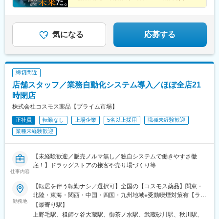
県)、宝積寺駅、佐野駅、間々田駅、那須塩原駅、下今市駅、田原
鹿児島、沖縄＜交通＞各プロジェクト先により異なります。※基本
【待遇充実】実質0円の社宅あり
土岐市駅、美濃太田駅、延岡駅、南延岡駅、運動公園駅(宮崎県)、
本駅、畝傍御陵前駅、鳥居前駅、郡山駅(奈良県)、平端駅、信貴山
【転勤なし】勤務地は希望を100%考慮
的に現場へは直行直帰。※自動車通勤OKのプロジェクトあり※通勤
高鍋駅、日向市駅、油津駅、気仙沼駅、松島海岸駅、泉中央駅、
下駅、滑川駅、魚津駅、高岡駅、鐘釣駅、若栗駅、オークスカナ
圏内の希望を最大限考慮。
陸前白沢駅、美田園駅、杜せきのした駅、宇治駅(奈良線)、トロッ
ルパークホテル富山前、三国港駅、鯖江駅、小浜駅、越前大野
コ嵯峨駅、出町柳駅、京阪山科駅、嵐山駅(阪急線)、祇園四条駅、
気になる
応募する
駅、森田駅、花堂駅、行橋駅、新宮中央駅、二日市駅、西鉄香椎
宮地駅、宇土駅、国府駅(熊本県)、武蔵塚駅、人吉駅、八代駅、館
駅、中洲川端駅、福岡空港駅(鉄道)、湯本駅、泉駅(常磐線)、新白
林駅、川原湯温泉駅、城東駅、前橋駅、板倉東洋大前駅、水上
河駅、湯野上温泉駅、原ノ町駅、福島学院前駅、三宮駅(神戸新交
駅、呉駅、城北駅、西条駅(広島県)、新尾道駅、東福山駅、松永
通)、尼崎駅(東海道本線)、宝塚駅、中山寺駅、中八木駅、明石
駅、原駅(香川県)、栗林公園駅、屋島駅、高松築港駅、瓦町駅、水
駅、旭川四条駅、小樽駅、新千歳空港駅(鉄道)、函館駅、新函館北
締切間近
田駅、八代通駅、波川駅、佐川駅、土佐一宮駅、宿毛駅、伊万里
斗駅、九度山駅、岩出駅、御坊駅、新宮駅、加太駅(和歌山県)、和
店舗スタッフ／業務自動化システム導入／ほぼ全店21
駅、けやき台駅、弥生が丘駅、東唐津駅、和多田駅、鉄道博物館
歌山大学前駅、立会川駅、王子神谷駅、赤羽駅、乃木坂駅、千葉
駅、南浦和駅、浦和美園駅、籠原駅、八木崎駅、東川口駅、近鉄
時閉店
中央駅、新宿西口駅、新高島駅、新静岡駅、北鉄金沢駅、丸の内
四日市駅、富田駅(三重県)、四日市駅、志摩神明駅、伊勢中川駅、
駅(愛知県)、大須観音駅、名鉄名古屋駅、矢田駅(愛知県)、ＪＲ松
株式会社コスモス薬品【プライム市場】
久居駅、北山形駅、面白山高原駅、蔵王駅、東金井駅、羽前千歳
山駅前駅、港山駅、岡山駅、安里駅、奥武山公園駅、田茂山駅、
正社員
転勤なし
上場企業
5名以上採用
職種未経験歓迎
駅、高畠駅、下関駅、岩国駅、湯ノ峠駅、目出駅、新南陽駅、周
鵜沼駅、名取駅、宇治駅(京阪線)、嵯峨嵐山駅、元田中駅、山科
防花岡駅、塩山駅、竜王駅、猿橋駅、身延駅、韮崎駅、富士山
業種未経験歓迎
駅、嵐電嵯峨駅、京都河原町駅、新水前寺駅、人吉温泉駅、中央
駅、近江八幡駅、栗東駅、京阪石山駅、京阪大津京駅、京阪膳所
前橋駅、新白島駅、琴電志度駅、栗林駅、高松駅(香川県)、春日部
駅、南彦根駅、阿久根駅、吉松駅、加治木駅、市立病院前駅(鹿児
駅、あすなろう四日市駅、近鉄富田駅、石山駅、大津京駅、膳所
島県)、鹿児島中央駅前駅、霧島神宮駅、象潟駅、森岳駅、土崎
【未経験歓迎／販売ノルマ無し／独自システムで働きやすさ徹
駅、中洲通駅、高見橋駅、伊勢佐木長者町駅、馬車道駅、登戸
駅、角館駅、田沢湖駅、能代駅、東三条駅、糸魚川駅、まつだい
底！】ドラッグストアの接客や売り場づくり等
駅、武蔵小杉駅、弘前東高前駅、古庄駅、吉原本町駅、京成船橋
仕事内容
駅、直江津駅、東新潟駅、弥彦駅、戸塚駅、関内駅、石川町駅、
駅、萩ノ茶屋駅、大阪ビジネスパーク駅、大阪難波駅、なにわ橋
向ケ丘遊園駅、新丸子駅、弘前駅、七戸十和田駅、鰺ケ沢駅、新
駅、大阪上本町駅、新地中華街駅、新橋駅、西日暮里駅、秋葉原
【転居を伴う転勤ナシ／選択可】全国の【コスモス薬品】関東・
青森駅、田舎館駅、八戸駅、掛川駅、長沼駅(静岡県)、藤枝駅、来
駅、牛田駅(東京都)、蔵前駅、とうきょうスカイツリー駅、今市
北陸・東海・関西・中国・四国・九州地域※受動喫煙対策有【ライ
宮駅、本吉原駅、富士駅、羽咋駅、四十万駅、笠師保駅、曽谷
勤務地
駅、西田原本駅、生駒駅、王寺駅、新魚津駅、インテック本社前
フスタイルに合わせ、3つの働き方が選べます】▼【A】～【C】
【最寄り駅】
駅、鶴来駅、井口駅(石川県)、我孫子駅、佐倉駅、蘇我駅、船橋
駅、サンドーム西駅、越前花堂駅、紫駅、香椎駅、呉服町駅(福岡
からご選択ください【A】全国転勤有（ナショナル社員）【B】選
上野毛駅、祖師ケ谷大蔵駅、御茶ノ水駅、武蔵砂川駅、秋川駅、
駅、大網駅、茂原駅、今池駅(大阪府)、大阪城公園駅、なんば駅