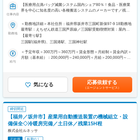
当社ではOJT研修に加え、大学と連携して有機合成、高分子化学
【医療用点滴バッグ滅菌システム国内シェア80％！食品・医療業
を基礎から学べる体制を整えています。大学時代に有機合成や高
界を中心に知名度の高い各種搬送システムのメーカーです／残業
分子を専攻していない方でも、関連知識を一から学ぶことができ
仕事内容
月平均15時間】
ます。必要に応じて、社外研修も受講してもらい、個人がキャリ
アアップすることで、会社の成長に貢献していただきます。
＜勤務地詳細＞本社住所：福井県坂井市三国町新保97-9 18勤務地
■業務内容：
最寄駅：えちぜん鉄道三国芦原線／三国駅受動喫煙対策：屋内全
機械組立作業をお任せします。
勤務地
■働き方：
面禁煙変更の範囲：会社の定める事業所
【最寄り駅】
当社は、主に大手のレトルト食品や医薬品の製造メーカー様の工
ワークライフバランス重視しています。年休119日、残業月25時
三国駅(福井県)、三国港駅、三国神社駅
場に、世界に1台しかない完全オーダーメイドの生産ライン自動化
間以下、有給取得率は90%超です。
設備（自動搬送装置）を、開発製造しています。各種特許技術も
＜予定年収＞300万円～360万円＜賃金形態＞月給制＜賃金内訳＞
有するほか、医療用点滴バッグの生産ライン自動化設備では、高
■組織について：
月額（基本給）：200,000円～240,000円＜月給＞200,000円～
い国内シェアを誇ります。
給与
品質保証部のメンバーは20代・30代がメインです。一緒に学んで
240,000円＜昇給有無＞有＜残業手当＞有＜給与補足＞※給与詳細
人手不足を補うの生産ライン自動化設備は、今後ますます需要が
いく環境を整えています。
は、能力・経験に応じて決定いたします。■昇給：原則年1回（5
見込まれる事業です。
＜組織構成＞
月）※1月あたり7,000円～12,000円（過去実績）■賞与：年2回（7
※納品時やメンテナンス時に短期出張があります（全国）。
品質保証部
月、12月）※600,000円～1,500,000円（過去実績）賃金はあくま
応募依頼する
気になる
福井工場勤務…部長1名、メンバー2名
でも目安の金額であり、選考を通じて上下する可能性がありま
（エージェントサービス）
■業務の魅力：
丹波本社勤務…メンバー3名、ISO責任者1名
す。月給(月額)は固定手当を含めた表記です。
・文系理系は不問。真面目な姿勢で勉強すれば出来るようになる
仕事ですし、私達も一生懸命、支援します。
■当社について：
・工場に冷房・暖房を完備し、従業員の労働安全衛生に配意。
◎当社はアクリル系およびウレタン系樹脂の開発を主軸として事
締切間近
・年6回の会社一斉有給消化日を設けており、連続休暇の取得も可
業を広げてきましたが、近年ではポリマーの高純度化や高分子量
【福井／坂井市】産業用自動搬送装置の機械組立・設
能。
化を重視し、機能性ポリマーの開発および受託を主要事業と位置
備保全◇冷暖房完備／土日休／残業15H程
付けています。2008年にはたか工場を新設し、クリーンな環境で
■当社の特徴：
電子材料などの高付加価値製品の研究を推進し、少量多品種の製
株式会社ルネッサ
医薬品メーカー、食品メーカーの工場で使用される滅菌機周辺の
造を行っています。
正社員
転勤なし
搬送装置の企画・設計・製造・設置・調整・保守まで一貫したサ