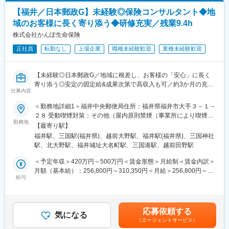
【福井／日本郵政G】未経験◎保険コンサルタント◆地
域のお客様に長く寄り添う◆研修充実／残業9.4h
株式会社かんぽ生命保険
正社員
転勤なし
上場企業
職種未経験歓迎
業種未経験歓迎
【未経験◎日本郵政G／地域に根差し、お客様の「安心」に長く
寄り添う◎安定の固定給&成果次第で高収入も可／約3か月の充実
仕事内容
研修／残業9.4h・育休復帰98％】
＜勤務地詳細1＞福井中央郵便局住所：福井県福井市大手３－１－
★未経験でも長期的にご活躍！
２８ 受動喫煙対策：その他（屋内原則禁煙（事業所により喫煙ス
（1）約3か月の集合研修で同期とスタート★子育てなどで参加が
勤務地
ペースあり））＜勤務地詳細2＞三国郵便局住所：福井県坂井市三
【最寄り駅】
難しい方はリモートプログラムあり
国町錦４－３－６４ 受動喫煙対策：その他（屋内原則禁煙（事業
福井駅、三国駅(福井県)、越前大野駅、福井駅(福井県)、三国神社
└配属後も班体制で、教育トレーナーや先輩が日常的にフォロー
所により喫煙スペースあり））＜勤務地詳細3＞大野郵便局住所：
駅、北大野駅、福井城址大名町駅、三国港駅、越前田野駅
（2）営業・保険未経験で入社した社員が多数活躍中
福井県大野市陽明町２－２１０ 受動喫煙対策：その他（屋内原則
└販売接客、事務、技術職、介護職など未経験スタートの社員が
禁煙（事業所により喫煙スペースあり））変更の範囲：他福井県
＜予定年収＞420万円～500万円＜賃金形態＞月給制＜賃金内訳＞
多く定着・活躍中
内3カ所の郵便局
月額（基本給）：256,800円～310,350円＜月給＞256,800円～
（3）日本郵政Gならではの安心できる評価制度
給与
310,350円＜昇給有無＞有＜残業手当＞有＜給与補足＞上記年
└フルコミッション（完全歩合制）ではなく、安定した基本給制
収・月収の他、諸手当 （残業手当・住居手当・扶養手当・営業手
度。加えて成果に応じた報酬
当など）の支給もございます。※上記に加えて、通勤手当、扶養手
└ノルマはなく上長と相談しながら目標設定。売上だけでなく、
当、都市部に勤務する社員に対する勤務地手当等を支給■詳細は社
応募依頼する
お客様対応の質やアフターフォローなども含めて総合的に評価
気になる
内規程に基づき決定します。■昇給：年1回／賞与：年2回賃金は
（エージェントサービス）
あくまでも目安の金額であり、選考を通じて上下する可能性があ