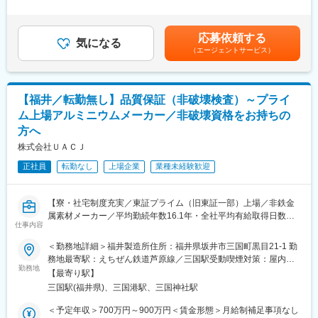
則年1回（5月）■賞与：年2回（7月、12月）賃金はあくまでも目
■詳細：
安の金額であり、選考を通じて上下する可能性があります。月給
・当社は各種搬送システムや殺菌・滅菌装置周辺搬送システムの
(月額)は固定手当を含めた表記です。
応募依頼する
製造を行っており、今回は機械設計担当の採用となります。
気になる
（エージェントサービス）
・当社製品は完全オーダーメイド制となり、顧客のニーズに合わ
せて設計を行います。新製品は最初の開発から携わっていただく
為、仕様打ち合わせ～完成まで一貫してご担当いただくことが可
能です。
【福井／転勤無し】品質保証（非破壊検査）～プライ
・開発期間は2カ月から1年と取り組む案件によって変わり、一人
ム上場アルミニウムメーカー／非破壊資格をお持ちの
当たり2-3の案件に同時に取り組んでいただきます。
方へ
・製品はテニスコート半面～4面ほどのかなり大きな製品です。
・当社製品は食品、医薬、車、建築業界など、幅広い業界へ導入
株式会社ＵＡＣＪ
されています。
正社員
転勤なし
上場企業
業種未経験歓迎
・開発担当と電気設計担当は別にいますが、前後の工程のため協
業しながら業務を行っていただきます。また、外注先への支持も
担当していただくことがございます。
【寮・社宅制度充実／東証プライム（旧東証一部）上場／非鉄金
属素材メーカー／平均勤続年数16.1年・全社平均有給取得日数
■具体的な業務の流れ：
仕事内容
15.9日と長期で働きやすい環境】
客先にて仕様の打ち合わせ→レイアウト検討→仕様書作成→装置
基本設計→（詳細設計）→客先評価→完成図書
＜勤務地詳細＞福井製造所住所：福井県坂井市三国町黒目21-1 勤
◆職務内容：
※詳細設計は外部に委託しております。
務地最寄駅：えちぜん鉄道芦原線／三国駅受動喫煙対策：屋内喫
主要製造拠点の一つである福井製造所で、品質保証業務（特に計
勤務地
煙可能場所あり変更の範囲：会社の定める事業所
【最寄り駅】
装、品質規格）を担当していただきます。
■組織構成：
三国駅(福井県)、三国港駅、三国神社駅
製造部には機械設計8名、電気設計7名の社員が活躍しておりま
（詳細）
す。20代から50代まで幅広い年齢の方がご活躍されてます。
＜予定年収＞700万円～900万円＜賃金形態＞月給制補足事項なし
（1） 公共規格や顧客規格に従う品質マネジメントシステムの改