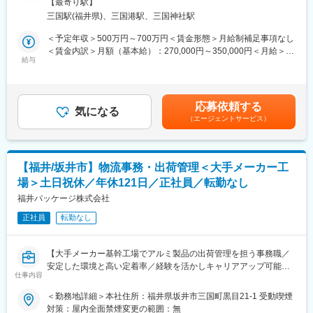
煙可能場所あり変更の範囲：会社の定める事業所
【最寄り駅】
同社福井製造所の機械設備における以下業務をお任せいたしま
実感も高い仕事です。また、業務の規模も大きく、やり遂げた時
三国駅(福井県)、三国港駅、三国神社駅
す。
の達成感はとても大きいです。
・アルミニウムの生産設備の新設・改造・更新等の設備の企画立
＜予定年収＞500万円～700万円＜賃金形態＞月給制補足事項なし
案業務
・現在、アルミニウムは環境負荷低減の観点から、その軽さやリ
＜賃金内訳＞月額（基本給）：270,000円～350,000円＜月給＞
・各種設備の工事・試運転・立上げ業務
給与
サイクル性の高さが注目されています。世界中のニーズは非常に
270,000円～350,000円＜昇給有無＞有＜残業手当＞有＜給与補足
・各種設備のメンテナンス課題の改善企画・実施
高まっており、福井製造所でも今後、設備の新設や既存設備のパ
＞※上記はあくまで目安であり、ご選考を通じて最終的に決定いた
・各種設備の設備改善の企画・実施
フォーマンス向上に向けた様々な施策を検討しています。
します。※条件により、みなし労働時間（専門業務型裁量労働制）
※設備の保全／メンテナンスの実務を行う部隊は別の組織となりま
での採用となる可能性もございます。（選考過程で決定いたしま
応募依頼する
す。同社の中でも国内最大級の規模を誇る拠点にて、設備の新
気になる
・計画から立上げまで幅広く携わるので、これまでの専門知識を
す）■昇給年1回(3月)、賞与年2回(6月･12月)賃金はあくまでも目
（エージェントサービス）
設・改造をメインにご担当いただきます。
活かしたご自身の改善アイデア等が反映しやすいです。これまで
安の金額であり、選考を通じて上下する可能性があります。月給
のスキルを発揮しやすい環境です。
(月額)は固定手当を含めた表記です。
◆採用背景
配属先となる福井製造所は、国内最大のアルミニウム製造拠点で
◆福井製造所に関して：
【福井/坂井市】物流事務・出荷管理＜大手メーカー工
す。全長400mを超える大型設備など大小さまざまな製造設備を有
福井製造所は、従業員約850名で構成され、UACJの主力工場とし
場＞土日祝休／年休121日／正社員／転勤なし
しており、規模の大きな案件に携わるチャンスもございます。
て、鋳塊の製造から、熱間圧延、冷間圧延、仕上加工に至るまで
同社は重点施策の１つにサステナビリティ推進を位置づけてお
福井パッケージ株式会社
トータルに行っており、高品質なアルミニウム製品を送り出して
り、生産拠点においても地球環境に配慮した設備の導入／改修を
います。
正社員
転勤なし
積極的に進めています。国内最大拠点である福井製造所でも、設
備の新設や既存設備のパフォーマンス向上などを検討しており、
変更の範囲：会社の定める業務
積極的な取り組みを進めています。
【大手メーカー基幹工場でアルミ製品の出荷管理を担う事務職／
安定した環境と高い定着率／経験を活かしキャリアアップ可能】
◆ポジションの魅力
仕事内容
■業務概要
アルミニウム製造業は”装置産業”と呼ばれるほど、生産設備の重要
当社は大手メーカーの基幹工場内にて、アルミ製品の出荷管理業
＜勤務地詳細＞本社住所：福井県坂井市三国町黒目21-1 受動喫煙
性は非常に高く、それらの管理を担う設備技術課のエンジニアは
務を担当する事務職を募集しています。製造現場と物流現場をつ
対策：屋内全面禁煙変更の範囲：無
製造所のキーパーソンです。ひとつひとつの生産設備は長く使用