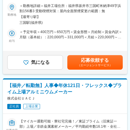
■組織について：
＜勤務地詳細＞福井工場住所：福井県坂井市三国町米納津49字浜
品質保証部のメンバーは20代・30代がメインです。一緒に学んで
アクリル系およびウレタン系樹脂の受託製造を手がける専門メー
割156番3 受動喫煙対策：屋内全面禁煙変更の範囲：無
いく環境を整えています。
カーです。
勤務地
＜組織構成＞
【最寄り駅】
半導体レジスト・ディスプレイ材料など、高付加価値の電子材料
品質保証部
三国駅(福井県)
分野向けに高純度ポリマーを提供しており、業界でも高い技術力
福井工場勤務…部長1名、メンバー2名
を保有しています。福井工場は大量生産にも対応できる設備を備
＜予定年収＞400万円～650万円＜賃金形態＞月給制＜賃金内訳＞
丹波本社勤務…メンバー3名、ISO責任者1名
え、クリーンで精度の高い製造環境が整っています。
月額（基本給）：220,000円～331,000円＜月給＞220,000円～
給与
331,000円＜昇給有無＞有＜残業手当＞有＜給与補足＞■賞与：年
■当社について：
■業務内容：
2回（過去実績…5.5か月分）■昇給：年1回賃金はあくまでも目安
◎当社はアクリル系およびウレタン系樹脂の開発を主軸として事
アクリル系・ウレタン系樹脂製品の生産工程において、品質安定
の金額であり、選考を通じて上下する可能性があります。月給(月
業を広げてきましたが、近年ではポリマーの高純度化や高分子量
化・生産効率向上・新製品量産立ち上げを中心に、生産技術業務
額)は固定手当を含めた表記です。
化を重視し、機能性ポリマーの開発および受託を主要事業と位置
応募依頼する
を担当いただきます。未経験の方もOJTおよび座学研修により基
気になる
付けています。2008年にはたか工場を新設し、クリーンな環境で
（エージェントサービス）
礎から習得可能です。
電子材料などの高付加価値製品の研究を推進し、少量多品種の製
造を行っています。
■職務詳細：
◎2015年春には福井工場を新設しました。これまで当社は少量多
◎生産プロセスの最適化
品種の製品開発・製造を行ってきましたが、今後はお客様のさら
【福井／転勤無】人事◆年休121日・フレックス◆プラ
・既存製品の品質安定化に向けた条件検討
なるご要望に応えるために、大量生産にも対応可能な生産設備を
イム上場アルミニウムメーカー
・生産効率最大化のための工程改善
備えています。
・作業手順書の整備、標準化
株式会社ＵＡＣＪ
・製造スケール変更時のプロセス調整
正社員
上場企業
・設備導入、更新に伴う仕様検討
変更の範囲：会社の定める業務
◎新製品の量産化支援
・開発部門との連携による量産条件の設定
【マイカー通勤可能・寮社宅完備！／東証プライム（旧東証一
・実機を用いた製造条件最適化
部）上場／非鉄金属素材メーカー／平均勤続年数16.1年・全社平
・量産立ち上げ時のプロセス検証、改善 など