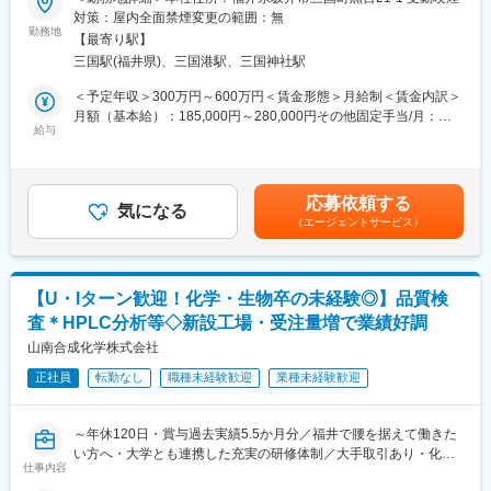
える役割を担っていただきます。
対策：屋内全面禁煙変更の範囲：無
く、定時退社が基本です。また、定期的な健康診断や社内イベン
■担当業務：
勤務地
トも開催しており、社員間のコミュニケーションも大切にしてい
【最寄り駅】
・アルミ板の切断作業
ます。
三国駅(福井県)、三国港駅、三国神社駅
・マシニング機械を使用した試験片の作成
＜予定年収＞300万円～600万円＜賃金形態＞月給制＜賃金内訳＞
■仕事の魅力：
■業務内容詳細：
月額（基本給）：185,000円～280,000円その他固定手当/月：
本ポジションでは、製品の品質を守り、運搬のサポートをするこ
・本ポジションでは、アルミ製品の試験片作成業務を担当してい
給与
21,000円＜月給＞206,000円～301,000円＜昇給有無＞有＜残業手
とで会社の「信頼」と「責任」を支える重要な役割を担っていた
ただきます。
当＞有＜給与補足＞・固定手当内容（交代勤務）・昇給年1回・賞
だきます。体を動かしながら、シンプルかつ集中して作業するた
具体的には、指定のサイズにアルミ板を切断する作業や、マシニ
与年2回賃金はあくまでも目安の金額であり、選考を通じて上下す
め、黙々と作業したい方には最適です。
ング機械を使用して高精度な試験片を製造する作業を行います。
る可能性があります。月給(月額)は固定手当を含めた表記です。
応募依頼する
これらの作業を通じて、製品の品質を保証する重要なプロセスを
気になる
変更の範囲：無
（エージェントサービス）
担っていただきます。
・作業は集中して行うことが多く、黙々と作業を進めることが好
きな方に向いています。
【U・Iターン歓迎！化学・生物卒の未経験◎】品質検
■キャリアパス：
査＊HPLC分析等◇新設工場・受注量増で業績好調
・研修期間（試験片作成の基礎を習得）→ 実務担当（担当業務を
一人でこなす）→ チームリーダー（チームの指導・管理）
山南合成化学株式会社
正社員
転勤なし
職種未経験歓迎
業種未経験歓迎
■モデル年収：
■モデル年収
30歳・経験６年／配偶者・子１人、役職有、残業３０時間／月
～年休120日・賞与過去実績5.5か月分／福井で腰を据えて働きた
→年収５００万円（月収＋各種手当＋賞与）
い方へ・大学とも連携した充実の研修体制／大手取引あり・化学
仕事内容
系受託製造～
■働き方、就業環境：