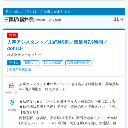
きな方に向いています。また、入社後は先輩がついて仕事を覚え
変更の範囲：無
ていただける環境が整っており、未経験の方でも安心して働いて
近くの他エリアにはこんな求人があります
いただけます。
31
三国駅(福井県)
件
の転職・求人情報
■キャリアパス：
・研修期間（試験片作成の基礎を習得）→ 実務担当（担当業務を
一人でこなす）→ チームリーダー（チームの指導・管理）
NEW
人事アシスタント／未経験9割／残業月7.9時間／
■モデル年収：
dohr1F
■モデル年収
30歳・経験６年／配偶者・子１人、役職有、残業３０時間／月
株式会社マーキュリー
→年収５００万円（月収＋各種手当＋賞与）
正社員
転勤なし
5名以上採用
職種未経験歓迎
業種未経験歓迎
■働き方、就業環境：
・当社では働きやすい環境を整えています。残業は月平均20時間
程度で、ワークライフバランスを大切にしています。午前と午後
人事アシスタント◆SNSイベントも担当／未経験歓迎／昇給賞与
に集中して作業を行い、昼休憩でリフレッシュすることが可能で
年2回／同期と一緒にスタート
す。
仕事内容
■仕事の魅力：
★転勤なし★U・Iターン歓迎★マイカー通勤OK（※拠点による）
この仕事の魅力は、製品の品質保証という重要な役割を担う点に
★勤務地は希望を考慮して決定「実家の近くで働きたい」「今の
勤務地
あります。高精度な試験片を作成することで、製品の安全性と高
生活圏を変えたくない」そんな希望も相談OKです。地元に戻って
【最寄り駅】
品質を支えることができ、やりがいを感じることができます。ま
の就職・転職も応援します！生活スタイルが変わって、勤務エリ
西新宿駅、横浜駅、大宮駅(埼玉県)、羽田空港第１ターミナル駅
た、未経験からでも先輩のサポートを受けながらスキルを身につ
アを変えたいという相談も可能です！■北海道・東北：北海道・青
(東京モノレール・ＪＡＬ利用)、大久保駅(東京都)、大通駅、旭川
けられる環境が整っており、成長を実感しながら働くことができ
森・岩手・秋田・宮城・山形・福島■北関東：茨城・群馬・栃木■