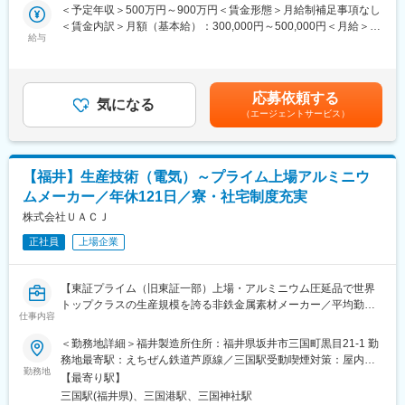
（詳細）
＜予定年収＞500万円～900万円＜賃金形態＞月給制補足事項なし
・デスクがあり個人スペースが確保できます。
（1） 公共規格や顧客規格に従う品質マネジメントシステムの改
＜賃金内訳＞月額（基本給）：300,000円～500,000円＜月給＞
・お昼は仕出し弁当を注文可。（一部補助）
善・構築
給与
300,000円～500,000円＜昇給有無＞有＜残業手当＞有＜給与補足
福井製造所が認証を持つ各種規格に適合するマネジメントシステ
＞※上記はあくまで目安であり、ご選考を通じて最終的に決定いた
■同社について：
ムの維持､改善
します。※条件により、20時間のみなし労働時間（企画業務型裁
同社は、「水素還元技術のエキスパート」として、数々の技術を
（2） 各種認証規格に対する外部審査機関､顧客の監査受審準備、
量労働制）での採用となる可能性もございます。（選考過程で決
展開しています。会社設立後80年で、様々な化学分野で引き合い
応募依頼する
対応
気になる
定いたします）残業代なし、休憩時間60分■昇給年1回(4月)、賞与
があり、新潟事業所・福井事業所を展開し、お客様のニーズに応
（エージェントサービス）
（3） 社内各部門の品質管理方法の改善や助言活動
年2回(6月･12月)賃金はあくまでも目安の金額であり、選考を通じ
えられるような体制としています。「水素」のニチジュンとして
て上下する可能性があります。月給(月額)は固定手当を含めた表記
知られる同社は、高い技術力と柔軟な対応力を武器に電子材料・
◆就業環境：
です。
医薬品・化粧品など多様な分野に貢献する企業です。
・年休121日
【福井】生産技術（電気）～プライム上場アルミニウ
・残業月30時間
変更の範囲：会社の定める業務
ムメーカー／年休121日／寮・社宅制度充実
・在宅相談可能
※やむを得ない事情がある際の在宅勤務は可能です。
株式会社ＵＡＣＪ
・フレックスタイム制
正社員
上場企業
◆ポジション魅力：
・同社では、お客様が当社の製品を安心して使うことができるよ
【東証プライム（旧東証一部）上場・アルミニウム圧延品で世界
う、高い品質水準をクリアした製品のみを世の中に送り出してい
トップクラスの生産規模を誇る非鉄金属素材メーカー／平均勤続
ます。本ポジションは、その品質管理の仕組みづくりを担う仕事
仕事内容
年数16.1年・全社平均有給取得日数15.9日・フレックスタイム制
です。高品質な製品をお客様に使っていただくことで、その先の
有と長期で働きやすい環境】
＜勤務地詳細＞福井製造所住所：福井県坂井市三国町黒目21-1 勤
消費者の方も含めた社会貢献に繋がります。
務地最寄駅：えちぜん鉄道芦原線／三国駅受動喫煙対策：屋内喫
◆採用背景：
勤務地
煙可能場所あり変更の範囲：会社の定める事業所
・社内に対しても最適管理の仕組み（できる限り楽で間違いが発
【最寄り駅】
・組織体制の強化に伴う増強募集になります。
生しにくい）を作ることで、従業員に対しても強く貢献ができる
三国駅(福井県)、三国港駅、三国神社駅