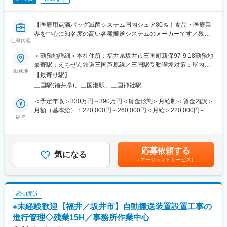
◎これまで当社は少量多品種の製品開発・製造を行ってきました
ービスを提供しております。滅菌装置周辺の国内シェアは80％で
が、今後はお客様のさらなるご要望に応えるために、大量生産に
競合が少ないメーカーです。例えばスーパーマーケットでよく見
も対応可能な生産設備を備えています。
【医療用点滴バッグ滅菌システム国内シェア80％！食品・医療業
かけるカレーや液体スープ、病院で使用する点滴バッグや流動食
界を中心に知名度の高い各種搬送システムのメーカーです／残業
等の製品を製造するメーカーには、当社の装置が導入されていま
変更の範囲：会社の定める業務
仕事内容
月平均15時間】
す。
＜勤務地詳細＞本社住所：福井県坂井市三国町新保97-9 18勤務地
■業務内容：
変更の範囲：会社の定める業務
最寄駅：えちぜん鉄道三国芦原線／三国駅受動喫煙対策：屋内全
機械組立作業をお任せします。
勤務地
面禁煙変更の範囲：会社の定める事業所
【最寄り駅】
当社は、主に大手のレトルト食品や医薬品の製造メーカー様の工
三国駅(福井県)、三国港駅、三国神社駅
場に、世界に1台しかない完全オーダーメイドの生産ライン自動化
設備（自動搬送装置）を、開発製造しています。各種特許技術も
＜予定年収＞330万円～390万円＜賃金形態＞月給制＜賃金内訳＞
有するほか、医療用点滴バッグの生産ライン自動化設備では、高
月額（基本給）：220,000円～260,000円＜月給＞220,000円～
い国内シェアを誇ります。
給与
260,000円＜昇給有無＞有＜残業手当＞有＜給与補足＞※給与詳細
人手不足を補うの生産ライン自動化設備は、今後ますます需要が
は、能力・経験に応じて決定いたします。■昇給：原則年1回（5
見込まれる事業です。
月）※1月あたり7,000円～12,000円（過去実績）■賞与：年2回（7
※納品時やメンテナンス時に短期出張があります（全国）。
月、12月）※600,000円～1,500,000円（過去実績）賃金はあくま
応募依頼する
気になる
でも目安の金額であり、選考を通じて上下する可能性がありま
（エージェントサービス）
■業務の魅力：
す。月給(月額)は固定手当を含めた表記です。
・文系理系は不問。真面目な姿勢で勉強すれば出来るようになる
仕事ですし、私達も一生懸命、支援します。
・工場に冷房・暖房を完備し、従業員の労働安全衛生に配意。
締切間近
・年6回の会社一斉有給消化日を設けており、連続休暇の取得も可
※未経験歓迎【福井／坂井市】自動搬送装置設置工事の
能。
進行管理◇残業15H／事務所作業中心
■当社の特徴：