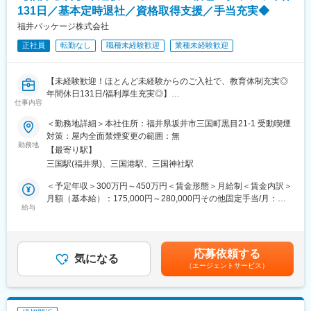
・工事管理：お客様との工事・出張日程の調整や人員の手配
131日／基本定時退社／資格取得支援／手当充実◆
・出荷手配：設備装置の搬入計画を社内で打合せ、トラック積込
福井パッケージ株式会社
情報を作成し、運送会社へトラックの手配。
正社員
転勤なし
職種未経験歓迎
業種未経験歓迎
また、お客様から依頼された消耗部品などの手配、梱包、出荷業
務
・窓口業務：見積・受注・トラブル・問い合わせ対応の窓口とし
【未経験歓迎！ほとんど未経験からのご入社で、教育体制充実◎
て、お客様から内容をお聞きし、適切な部門へ対応を引継ぎ、案
年間休日131日/福利厚生充実◎】
件管理します。
仕事内容
■概要：大型アルミ製品の梱包・運搬業務を担当。品質を守り、運
■業務の魅力：
＜勤務地詳細＞本社住所：福井県坂井市三国町黒目21-1 受動喫煙
搬をサポートします。
・文系理系は不問。真面目な姿勢で勉強すれば出来るようになる
対策：屋内全面禁煙変更の範囲：無
勤務地
仕事ですし、私達も一生懸命、支援します。
【最寄り駅】
■担当業務：
・工場に冷房・暖房を完備し、従業員の労働安全衛生に配意。
三国駅(福井県)、三国港駅、三国神社駅
・製品の外観検査
・年6回の会社一斉有給消化日を設けており、連続休暇の取得も可
・フォークリフト操作
能。
＜予定年収＞300万円～450万円＜賃金形態＞月給制＜賃金内訳＞
・天井クレーン操作
月額（基本給）：175,000円～280,000円その他固定手当/月：
給与
■当社の特徴：
21,000円＜月給＞196,000円～301,000円＜昇給有無＞有＜残業手
■業務内容詳細：
医薬品メーカー、食品メーカーの工場で使用される滅菌機周辺の
当＞有＜給与補足＞・固定手当内容（交代勤務）・昇給年1回・賞
当社の品質維持・梱包運搬スタッフとして、大型アルミ製品の梱
搬送装置の企画・設計・製造・設置・調整・保守まで一貫したサ
与年2回賃金はあくまでも目安の金額であり、選考を通じて上下す
包や運搬業務を担当していただきます。
ービスを提供しております。滅菌装置周辺の国内シェアは80％で
る可能性があります。月給(月額)は固定手当を含めた表記です。
応募依頼する
具体的には、出荷前に製品の外観検査を行い、フォークリフトや
気になる
競合が少ないメーカーです。例えばスーパーマーケットでよく見
（エージェントサービス）
天井クレーンを使用して製品を安全に運搬します。
かけるカレーや液体スープ、病院で使用する点滴バッグや流動食
体を動かしながら集中しながら、周りと連携して仕事を進めてい
等の製品を製造するメーカーには、当社の装置が導入されていま
ただきます。
す。
未経験の方でも、会社が資格取得を支援しますので安心してスキ