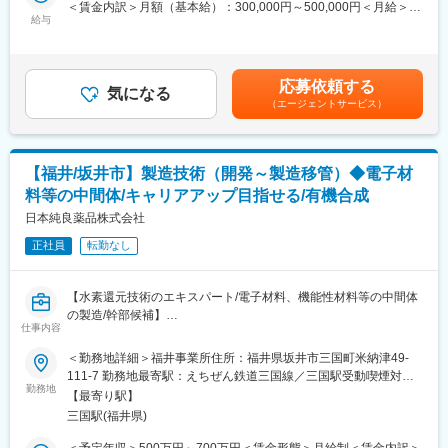
＜賃金内訳＞月額（基本給）：300,000円～500,000円＜月給＞
善・構築
給与
変更の範囲：本文参照
300,000円～500,000円＜昇給有無＞有＜残業手当＞有＜給与補足
福井製造所が認証を持つ各種規格に適合するマネジメントシステ
＞※上記はあくまで目安であり、ご選考を通じて最終的に決定いた
ムの維持､改善
します。※条件により、20時間のみなし労働時間（企画業務型裁
（2） 各種認証規格に対する外部審査機関､顧客の監査受審準備、
量労働制）での採用となる可能性もございます。（選考過程で決
応募依頼する
対応
気になる
定いたします）残業代なし、休憩時間60分■昇給年1回(4月)、賞与
（エージェントサービス）
（3） 社内各部門の品質管理方法の改善や助言活動
年2回(6月･12月)賃金はあくまでも目安の金額であり、選考を通じ
て上下する可能性があります。月給(月額)は固定手当を含めた表記
◆就業環境：
です。
・年休121日
【福井/坂井市】製造技術（開発～製造移管）◆電子材
・残業月10時間
料等の中間体/キャリアアップ目指せる/有機合成
・在宅相談可能
※やむを得ない事情がある際の在宅勤務は可能です。
日本純良薬品株式会社
・フレックスタイム制
正社員
転勤なし
◆ポジション魅力：
・同社では、お客様が当社の製品を安心して使うことができるよ
【水素還元技術のエキスパート/電子材料、機能性材料等の中間体
う、高い品質水準をクリアした製品のみを世の中に送り出してい
の製造/幹部候補】
ます。本ポジションは、その品質管理の仕組みづくりを担う仕事
仕事内容
です。高品質な製品をお客様に使っていただくことで、その先の
■職務概要：
＜勤務地詳細＞福井事業所住所：福井県坂井市三国町米納津49-
消費者の方も含めた社会貢献に繋がります。
電子材料、機能性材料、医農薬品、化粧品原料、半導体試薬とい
111-7 勤務地最寄駅：えちぜん鉄道三国線／三国駅受動喫煙対
った中間素材の開発、自社生産設備での製造移管などの検討をお
勤務地
策：屋内全面禁煙変更の範囲：会社の定める事業所
・社内に対しても最適管理の仕組み（できる限り楽で間違いが発
【最寄り駅】
任せします。
生しにくい）を作ることで、従業員に対しても強く貢献ができる
三国駅(福井県)
・新製品や新製法の開発
業務です。
・グラムスケール試作からラボスケールへのスケールアップ検
＜予定年収＞500万円～700万円＜賃金形態＞月給制＜賃金内訳＞