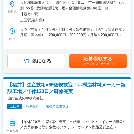
＜勤務地詳細＞福井工場住所：福井県坂井市三国町米納津49字浜
・当社では働きやすい環境を整えています。残業は月平均20時間
産業分野で広く用いられている樹脂材料の受託製造を行っている
割156番3 受動喫煙対策：屋内全面禁煙変更の範囲：無
程度で、ワークライフバランスを大切にしています。午前と午後
当社にて、品質保証業務をお任せします。
勤務地
に集中して作業を行い、昼休憩でリフレッシュすることが可能で
【最寄り駅】
す。
三国駅(福井県)
■業務内容：
・樹脂製品（アクリル系、ウレタン系）の品質検査および品質保
＜予定年収＞400万円～600万円＜賃金形態＞月給制＜賃金内訳＞
■仕事の魅力：
証業務
月額（基本給）：200,000円～300,000円＜月給＞200,000円～
この仕事の魅力は、製品の品質保証という重要な役割を担う点に
・品質検査に使用する分析機器の維持管理
給与
300,000円＜昇給有無＞有＜残業手当＞有＜給与補足＞■賞与：年
あります。高精度な試験片を作成することで、製品の安全性と高
※使用する機器の代表例…FTIR、UV分光光度計、原子吸光光度
2回（過去実績…4.5か月分）■昇給：年1回賃金はあくまでも目安
品質を支えることができ、やりがいを感じることができます。ま
計、ガスクロマトグラフ、カールフィッシャー水分計、GPC、屈
の金額であり、選考を通じて上下する可能性があります。月給(月
た、先輩のサポートを受けながらスキルを身につけられる環境が
折率計、粘度計他
額)は固定手当を含めた表記です。
整っており、成長を実感しながら働くことができます。
応募依頼する
・新規分析機器や新技術等を導入するための情報収集および技術
気になる
（エージェントサービス）
検討
変更の範囲：無
■教育体制：
当社ではOJT研修に加え、大学と連携して有機合成、高分子化学
【福井】生産技術■未経験歓迎！◇樹脂材料メーカー新
を基礎から学べる体制を整えています。大学時代に有機合成や高
設工場／年休120日／研修充実
分子を専攻していない方でも、関連知識を一から学ぶことができ
ます。必要に応じて、社外研修も受講してもらい、個人がキャリ
山南合成化学株式会社
アアップすることで、会社の成長に貢献していただきます。
正社員
転勤なし
業種未経験歓迎
■働き方：
ワークライフバランス重視しています。年休120日、残業月20時
【年休120日で福利厚生充実／自転車・バイク・マイカー通勤OK
間以下、有給取得率は80%超です。
／大手顧客と取引多数のアクリル・ウレタン樹脂受託生産メーカ
仕事内容
ー】