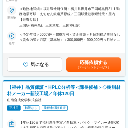
仕事内容
均有給取得日数15.9日と長期で働きやすい環境】
＜勤務地詳細＞福井製造所住所：福井県坂井市三国町黒目21-1 勤
■教育体制：
◆採用背景：
務地最寄駅：えちぜん鉄道芦原線／三国駅受動喫煙対策：屋内喫
当社ではOJT研修に加え、大学と連携して有機合成、高分子化学
組織の体制変更に伴う増員募集になります。
勤務地
煙可能場所あり変更の範囲：会社の定める事業所
を基礎から学べる体制を整えています。大学時代に有機合成や高
【最寄り駅】
分子を専攻していない方でも、関連知識を一から学ぶことができ
三国駅(福井県)、三国港駅、三国神社駅
◆職務内容：
ます。必要に応じて、社外研修も受講してもらい、個人がキャリ
主要製造拠点の一つである福井製造所で、人事・労務・厚生業務
＜予定年収＞500万円～800万円＜賃金形態＞月給制補足事項なし
アアップすることで、会社の成長に貢献していただきます。
を担当していただきます。
＜賃金内訳＞月額（基本給）：300,000円～500,000円＜月給＞
給与
300,000円～500,000円＜昇給有無＞有＜残業手当＞有＜給与補足
■働き方：
●業務例
＞※上記はあくまで目安であり、ご選考を通じて最終的に決定いた
ワークライフバランス重視しています。年休120日、残業月20時
・新卒/中途採用活動
します。※条件により、20時間のみなし労働時間（企画業務型裁
間以下、有給取得率は90%超です。
・労働組合折衝
量労働制）での採用となる可能性もございます。（選考過程で決
応募依頼する
・労働時間管理
気になる
定いたします）残業代なし、休憩時間60分■昇給年1回(4月)、賞与
■当社について：
（エージェントサービス）
・入社・異動・退職対応
年2回(6月･12月)賃金はあくまでも目安の金額であり、選考を通じ
◎当社はアクリル系およびウレタン系樹脂の開発を主軸として事
・健康管理関連業務・休復職対応
て上下する可能性があります。月給(月額)は固定手当を含めた表記
業を広げてきましたが、近年ではポリマーの高純度化や高分子量
・査定、昇級
です。
化を重視し、機能性ポリマーの開発および受託を主要事業と位置
・厚生行事企画
付けています。2008年にはたか工場を新設し、クリーンな環境で
【福井】品質保証＊HPLC分析等＜課長候補＞◇樹脂材
電子材料などの高付加価値製品の研究を推進し、少量多品種の製
料メーカー新設工場／年休120日
◆組織構成：
造を行っています。
室長1名、担当課長1名、メンバー4名で構成をされています。
山南合成化学株式会社
◎これまで当社は少量多品種の製品開発・製造を行ってきました
が、今後はお客様のさらなるご要望に応えるために、大量生産に
正社員
転勤なし
業種未経験歓迎
◆就業環境：
も対応可能な生産設備を備えています。
・年休121日
・残業月30時間
変更の範囲：会社の定める業務
【年休120日で福利厚生充実／自転車・バイク・マイカー通勤OK
・在宅相談可能
／大手顧客と取引多数のアクリル・ウレタン樹脂受託生産メーカ