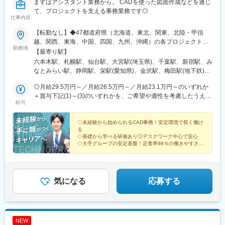
木駅、和歌山駅、和歌山市駅、後藤駅、弓ケ浜駅、鳥取駅、松江
まずはアシスタント業務から。 CADを使った図面作成などを通じ
駅、出雲市駅、山口駅(山口県)、下関駅、徳島駅、佐古駅、阿南
て、プロジェクトを支える事務業務です◎
仕事内容
駅、高松駅(香川県)、丸亀駅、綾川駅、松山駅(愛媛県)、今治駅、
博多駅、天神駅、小倉駅(福岡県)、久留米駅、原田駅(福岡県)、行
【転勤なし】◆47都道府県（北海道、東北、関東、北陸・甲信
橋駅、南行橋駅、長崎駅(長崎県)、長崎駅前駅、大分駅、賀来駅、
越、関西、東海、中国、四国、九州、沖縄）の各プロジェクト先※
西大分駅、熊本駅、南宮崎駅、都城駅、鹿児島駅、谷山駅(鹿児島
勤務地
希望勤務地にほぼ100％配属。希望のエリアを聞かせてくださ
【最寄り駅】
市電)、那覇空港駅(鉄道)、県庁前駅(沖縄県)、おもろまち駅、都庁
い。※エリアにより異なる場合がありますが、希望エリアを管轄す
六本木駅、札幌駅、仙台駅、大宮駅(埼玉県)、千葉駅、新宿駅、み
前駅、神奈川駅、羽田空港第１・第２ターミナル駅(京急)、新大久
る支店内で配属されています。※U・Iターン支援あり（引越し費用
なとみらい駅、静岡駅、栄駅(愛知県)、金沢駅、梅田駅(地下鉄)、
保駅、さっぽろ駅、広瀬通駅、宇都宮駅東口駅、金沢駅、市役所
会社負担）※各プロジェクト近くに自己負担実質0円の社宅あり※
神戸三宮駅(阪神)、銀山町駅、博多駅、八王子駅、江坂駅、中部国
前駅(長野県)、桜橋駅(富山県)、東梅田駅、なんば駅(地下鉄)、岡
社内規定あり北海道 東北／青森、岩手、宮城、秋田、山形、福島
◎月給29.5万円～／月給26.5万円～／月給23.1万円～のいずれか
際空港駅(鉄道)、伏見駅(愛知県)、鶴舞駅、上前津駅、国際センタ
山駅前駅、市役所前駅(愛媛県)、片原町駅(香川県)、熊本城・市役
関東／東京、神奈川、千葉、埼玉、茨城、栃木、群馬 北陸・甲信
＋賞与下記(1)～(3)のいずれかを、ご希望や適性を考慮したうえで
ー駅、ナゴヤドーム前矢田駅、今治駅、大手町駅(愛媛県)、梅津寺
所前駅、新宿御苑前駅、要町駅、京王八王子駅、立川南駅、平沼
給与
越／新潟、長野、富山、石川、福井、山梨 関西／大阪、京都、滋
決定します。＼1年目の想定年収359万円～407万円／(1)月給23万
駅、新居浜駅、壬生川駅、伊予大洲駅、友部駅、ひたち野うしく
橋駅、海老名駅(相鉄・小田急)、葭川公園駅、野田市駅、市川駅、
賀、兵庫、奈良、和歌山 東海／愛知、静岡、三重、岐阜 中国・四
1,000円＋賞与年2回（計2ヶ月分）※固定残業なし(2)月給26万
駅、牛久駅、古河駅、鹿島神宮駅、取手駅、妹尾駅、岡山駅前
工機前駅、中央前橋駅、西桐生駅、函館駅前駅、仙台駅(地下鉄)、
国／鳥取、島根、岡山、広島、山口、徳島、香川、高知、愛媛 九
5,000円＋賞与なし（一律支給の業績手当6万6,200円を含む）※固
◇未経験から始められるCAD事務！安定環境で長く働け
駅、大元駅、宇野駅、児島駅、茶屋町駅、牧志駅、壺川駅、小禄
曽根田駅、近鉄名古屋駅、大須観音駅、新豊橋駅、豊川稲荷駅、
る
州／福岡、佐賀、長崎、熊本、大分、宮崎、鹿児島、沖縄＜交通
定残業なし(3)月給29万5,675円＋賞与なし（一律支給の業績手当6
駅、石嶺駅、赤嶺駅、古島駅、一ノ関駅、雫石駅、仙北町駅、盛
第一通り駅、新西金沢駅、西松本駅、新魚津駅、あすなろう四日
◇基礎から学べる研修あり◎デスクワーク中心で安心
＞各プロジェクト先により異なります。※基本的に現場へは直行直
万6,200円＋固定残業手当15時間分／3万675円を含む※超過分は別
駅、大釜駅、二戸駅、新鵜沼駅、西岐阜駅、穂積駅、中津川駅、
◇大手グループの安定基盤！定着率98％の働きやすさ
市駅、上栄町駅、大阪梅田駅(阪神線)、大阪梅田駅(阪急線)、小路
帰。※自動車通勤OKのプロジェクトあり※通勤圏内の希望を最大限
途支給）▼(3)の場合の社内研修中の給与月給26万5,000円＋賞与
◇土日祝休み×残業少なめで、無理なく続けられる環境
土岐市駅、美濃太田駅、延岡駅、南延岡駅、運動公園駅(宮崎県)、
駅、浅香駅、神戸駅(兵庫県)、三宮駅(神戸新交通)、西宮駅、山陽
考慮。
なし（一律支給の業績手当6万6,200円を含む）※固定残業なし▽
高鍋駅、日向市駅、油津駅、気仙沼駅、松島海岸駅、泉中央駅、
姫路駅、八木西口駅、田中口駅、三本松口駅、電鉄出雲市駅、祇
年収例350万円（25歳／入社1年）473万円（35歳／入社3年）
陸前白沢駅、美田園駅、杜せきのした駅、宇治駅(奈良線)、トロッ
園駅(福岡県)、西鉄福岡駅、五島町駅、熊本駅前駅、鹿児島駅前
652万円（39歳／入社8年）
コ嵯峨駅、出町柳駅、京阪山科駅、嵐山駅(阪急線)、祇園四条駅、
気になる
応募する
駅、谷山駅(指宿枕崎線)、美栄橋駅、新宿西口駅、反町駅、羽田空
宮地駅、宇土駅、国府駅(熊本県)、武蔵塚駅、人吉駅、八代駅、館
港第２ターミナル駅(東京モノレール・ＡＮＡ利用)、西武新宿駅、
林駅、川原湯温泉駅、城東駅、前橋駅、板倉東洋大前駅、水上
バスセンター前駅、青葉通一番町駅、日吉町駅、三島田町駅、七
駅、呉駅、城北駅、西条駅(広島県)、新尾道駅、東福山駅、松永
ツ屋駅、地鉄ビル前駅、福井駅(福井県)、大阪難波駅、猿猴橋町
駅、原駅(香川県)、栗林公園駅、屋島駅、高松築港駅、瓦町駅、水
駅、西川緑道公園駅、花畑町駅、東新宿駅、高島町駅、県庁前駅
NEW
田駅、八代通駅、波川駅、佐川駅、土佐一宮駅、宿毛駅、伊万里