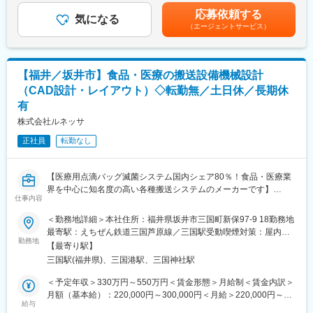
・当社製品は完全オーダーメイド制となり、顧客のニーズに合わ
あり、選考を通じて上下する可能性があります。月給(月額)は固定
業務に活かせる経験を身に着けることが期待されます。
応募依頼する
せて設計を行います。新製品は最初の開発から携わっていただく
気になる
手当を含めた表記です。
（エージェントサービス）
為、仕様打ち合わせ～完成まで一貫してご担当いただくことが可
◆福井製造所に関して：
能です。
福井製造所は、約850名で構成されUACJの主力工場として、鋳塊
・開発期間は2カ月から1年と取り組む案件によって変わり、一人
の製造から、熱間圧延、冷間圧延、仕上加工に至るまでトータル
当たり2-3の案件に同時に取り組んでいただきます。
に行っており、高品質なアルミニウム製品を送り出しています。
【福井／坂井市】食品・医療の搬送設備機械設計
・製品はテニスコート半面～4面ほどのかなり大きな製品です。
（CAD設計・レイアウト）◇転勤無／土日休／長期休
・当社製品は食品、医薬、車、建築業界など、幅広い業界へ導入
航空宇宙品質マネジメントシステムの国際統一規格認証AS9100を
有
されています。
取得しており、品質要求の厳しい日本海事協会や航空機メーカー
■就業環境：
株式会社ルネッサ
から認定工場に指定されています。
ワーク・ライフ・バランスを充実させるため、「残業時間の縮
正社員
転勤なし
減」、「多様な働き方の実現」などに取り組んでおります。
■当社の特徴：
変更の範囲：会社の定める業務
医薬品メーカー、食品メーカーの工場で使用される滅菌機周辺の
【医療用点滴バッグ滅菌システム国内シェア80％！食品・医療業
搬送装置の企画・設計・製造・設置・調整・保守まで一貫したサ
界を中心に知名度の高い各種搬送システムのメーカーです】
ービスを提供しております。滅菌装置周辺の国内シェアは80％で
仕事内容
～レトルト食品や医療用点滴バッグの殺菌・搬送を行う「全自動
競合が少ないメーカーです。例えばスーパーマーケットでよく見
システム」／スケールの大きな設計へ携わることが可能です／基
かけるカレーや液体スープ、病院で使用する点滴バッグや流動食
＜勤務地詳細＞本社住所：福井県坂井市三国町新保97-9 18勤務地
本土日祝休みで働き方も充実～
等の製品を製造するメーカーには、当社の装置が導入されていま
最寄駅：えちぜん鉄道三国芦原線／三国駅受動喫煙対策：屋内全
勤務地
す。
面禁煙変更の範囲：本文参照
【最寄り駅】
■業務内容：
■組織構成：
三国駅(福井県)、三国港駅、三国神社駅
【変更の範囲：会社の定める業務】
製造部には機械設計8名、電気設計7名の社員が活躍しておりま
本社にて生産設備・搬送設備等の機械設計を担当していただきま
す。20代から50代まで幅広い年齢層の方が所属しております。
＜予定年収＞330万円～550万円＜賃金形態＞月給制＜賃金内訳＞
す。
月額（基本給）：220,000円～300,000円＜月給＞220,000円～
※オートCAD、ゼロックス社のCADを使用します。
給与
変更の範囲：本文参照
300,000円＜昇給有無＞有＜残業手当＞有＜給与補足＞■昇給：原