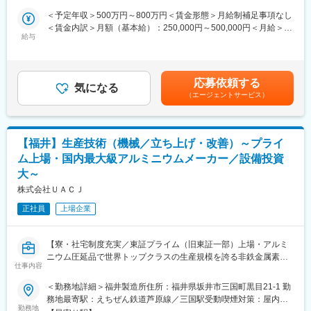
業務です。
◆職務内容：
＜予定年収＞500万円～800万円＜賃金形態＞月給制補足事項なし
アルミニウム製造工場における設備(電気)エンジニア 職です。主
＜賃金内訳＞月額（基本給）：250,000円～500,000円＜月給＞
・製品の品質管理の仕組みづくりを通じ、お客様も従業員も笑顔
な仕事は
給与
250,000円～500,000円＜昇給有無＞有＜残業手当＞有＜給与補足
にできることが魅力のポジションです。
・アルミニウムの生産設備の新設・改造・更新等の設備の企画立
＞※上記はあくまで目安であり、ご選考を通じて最終的に決定いた
案業務
します。※条件により、みなし労働時間（専門業務型裁量労働制）
◆キャリアパス：
・各種設備の工事・試運転・立上げ業務
での採用となる可能性もございます。（選考過程で決定いたしま
福井製造所における品質保証業務の基幹要員として、幅広く業務
応募依頼する
・各種設備のメンテナンス課題の改善企画・実施
気になる
す）■昇給年1回(4月)、賞与年2回(6月･12月)賃金はあくまでも目
をご経験いただく予定です。将来的には、様々な専門規格を理
（エージェントサービス）
・各種設備の設備改善の企画・実施
安の金額であり、選考を通じて上下する可能性があります。月給
解、運用することで、規格認証係のスペシャリストになると共
∟保全等の業務に関しては協力会社に委託しています。
(月額)は固定手当を含めた表記です。
に、幅広い分野、部門にも通用できる知識を得ることで、様々な
業務に活かせる経験を身に着けることが期待されます。
◆就業環境：
【福井】生産技術（機械／立ち上げ・改善）～プライ
・フレックスタイム制
◆福井製造所に関して：
ム上場・国内最大級アルミニウムメーカー／設備投資
・土日休み
福井製造所は、約850名で構成されUACJの主力工場として、鋳塊
大～
・残業30時間程度
の製造から、熱間圧延、冷間圧延、仕上加工に至るまでトータル
株式会社ＵＡＣＪ
に行っており、高品質なアルミニウム製品を送り出しています。
◆ポジションの魅力：
正社員
上場企業
・日本最大のアルミニウムの製造工場であるUACJ福井製造所には
航空宇宙品質マネジメントシステムの国際統一規格認証AS9100を
全長400mを超える大型設備など大小さまざまな製造設備を有して
取得しており、品質要求の厳しい日本海事協会や航空機メーカー
います。規模の大きな案件に携わることで、他社では経験できな
から認定工場に指定されています。
【寮・社宅制度充実／東証プライム（旧東証一部）上場・アルミ
いキャリアを積むことができるポジションです。
ニウム圧延品で世界トップクラスの生産規模を誇る非鉄金属素材
仕事内容
メーカー／平均勤続年数16.1年・全社平均有給取得日数15.9日・
・アルミニウム製造業は「装置産業」と呼ばれるほど、生産設備
変更の範囲：会社の定める業務
フレックスタイム制有と長期で働きやすい環境】
の重要性は高く、それらの管理を担う電気制御課のエンジニアは
＜勤務地詳細＞福井製造所住所：福井県坂井市三国町黒目21-1 勤
製造所のキーパーソンです。ひとつひとつの生産設備は長く使用
務地最寄駅：えちぜん鉄道芦原線／三国駅受動喫煙対策：屋内喫
◆職務内容
勤務地
されるので、ご自身が担当した業務の内容がいつまでも残り、充