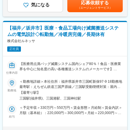
量労働制）での採用となる可能性もございます。（選考過程で決
応募依頼する
対応
気になる
定いたします）残業代なし、休憩時間60分■昇給年1回(4月)、賞与
（エージェントサービス）
（3） 社内各部門の品質管理方法の改善や助言活動
年2回(6月･12月)賃金はあくまでも目安の金額であり、選考を通じ
て上下する可能性があります。月給(月額)は固定手当を含めた表記
＊＊下記のようなご経験を活かせる仕事です＊＊
です。
・ISO9001、AS9100等 QMS一連の業務（内外監査、外注管
【福井／坂井市】医療・食品工場向け滅菌搬送システ
理、購買管理）
ムの電気設計◇転勤無／冷暖房完備／長期休有
・JIS関連業務
・外部認証監査対応経験者
株式会社ルネッサ
・社内ルール（標準）の立案、見直し、各種トラブル未然防止
正社員
・社内外トラブル是正、客先対応経験のある方
・SDS作成、管理
・IMDS作成、管理
【医療用点滴バッグ滅菌システム国内シェア80％！食品・医療業
界を中心に知名度の高い各種搬送システムのメーカーです】
◆就業環境：
仕事内容
～レトルト食品や医療用点滴バッグの殺菌・搬送を行う「全自動
・年休121日
システム」／スケールの大きな設計へ携わることが可能です／基
＜勤務地詳細＞本社住所：福井県坂井市三国町新保97-9 18勤務地
・残業月30時間
本土日祝休みで働き方も充実～
最寄駅：えちぜん鉄道三国芦原線／三国駅受動喫煙対策：屋内全
・在宅相談可能
■業務内容：
勤務地
面禁煙変更の範囲：本文参照
※やむを得ない事情がある際の在宅勤務は可能です。
【最寄り駅】
【変更の範囲：会社の定める業務】
・フレックスタイム制
三国駅(福井県)、三国港駅、三国神社駅
装置の電気設計担当として、設計から試運転、現地立ち上げを担
っていただきます。
＜予定年収＞330万円～550万円＜賃金形態＞月給制＜賃金内訳＞
◆キャリアパス：
※ECADを使用します。
月額（基本給）：220,000円～300,000円＜月給＞220,000円～
福井製造所における品質保証業務の基幹要員として、幅広く業務
■詳細：
給与
300,000円＜昇給有無＞有＜残業手当＞有＜給与補足＞※給与詳細
をご経験いただく予定です。将来的には、様々な専門規格を理
・当社は各種搬送システムや殺菌・滅菌装置周辺搬送システムの
は、能力・経験に応じて決定いたします。■昇給：原則年1回（5
解、運用することで、規格認証係のスペシャリストになると共
製造を行っており、今回は電気設計担当の採用となります。
月）■賞与：年2回（7月、12月）賃金はあくまでも目安の金額で
に、幅広い分野、部門にも通用できる知識を得ることで、様々な