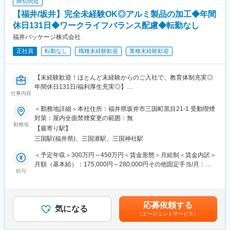
締切間近
ルを身につけることができます。
変更の範囲：会社の定める業務
【福井/坂井】完全未経験OK◎アルミ製品の加工◆年間
■キャリアパス：
休日131日◆ワークライフバランス配慮◆転勤なし
未経験者→資格取得（フォークリフト、天井クレーン）→実務経
福井パッケージ株式会社
験を積む →スペシャリスト
正社員
転勤なし
職種未経験歓迎
業種未経験歓迎
■モデル年収
30歳・経験８年／配偶者17,200円、役職9,000円、技能4,200円、
【未経験歓迎！ほとんど未経験からのご入社で、教育体制充実◎
残業３０時間／月
年間休日131日/福利厚生充実◎】
→年収５００万円（月収＋各種手当＋賞与３ヶ月）
仕事内容
■概要：アルミ製品の試験片作成業務を担当し、高品質な製品を支
■働き方、就業環境：
＜勤務地詳細＞本社住所：福井県坂井市三国町黒目21-1 受動喫煙
える役割を担っていただきます。
当社では、社員が働きやすい環境を整えています。残業は少な
対策：屋内全面禁煙変更の範囲：無
■担当業務：
勤務地
く、定時退社が基本です。また、定期的な健康診断や社内イベン
【最寄り駅】
・アルミ板の切断作業
トも開催しており、社員間のコミュニケーションも大切にしてい
三国駅(福井県)、三国港駅、三国神社駅
・マシニング機械を使用した試験片の作成
ます。
＜予定年収＞300万円～450万円＜賃金形態＞月給制＜賃金内訳＞
■業務内容詳細：
■仕事の魅力：
月額（基本給）：175,000円～280,000円その他固定手当/月：
・本ポジションでは、アルミ製品の試験片作成業務を担当してい
給与
本ポジションでは、製品の品質を守り、運搬のサポートをするこ
21,000円＜月給＞196,000円～301,000円＜昇給有無＞有＜残業手
ただきます。
とで会社の「信頼」と「責任」を支える重要な役割を担っていた
当＞有＜給与補足＞・固定手当内容（交代勤務）・昇給年1回・賞
具体的には、指定のサイズにアルミ板を切断する作業や、マシニ
だきます。体を動かしながら、シンプルかつ集中して作業するた
与年2回賃金はあくまでも目安の金額であり、選考を通じて上下す
ング機械を使用して高精度な試験片を製造する作業を行います。
め、黙々と作業したい方には最適です。また、未経験からでも安
る可能性があります。月給(月額)は固定手当を含めた表記です。
応募依頼する
これらの作業を通じて、製品の品質を保証する重要なプロセスを
気になる
心してスタートできる環境が整っており、スキルアップを目指す
（エージェントサービス）
担っていただきます。
方には最適な職場です。
・作業は集中して行うことが多く、黙々と作業を進めることが好