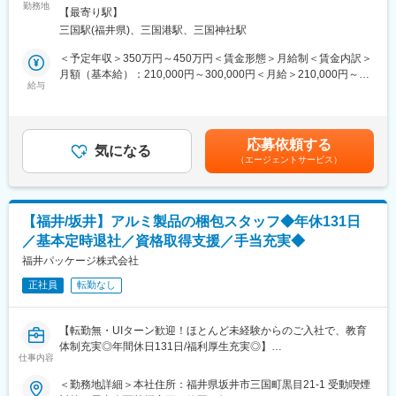
なぐハブとして、出荷や在庫の調整、輸出関連の手続きなど、サ
勤務地
されるので、ご自身が担当した業務の内容がいつまでも残り、充
【最寄り駅】
プライチェーン全体の円滑な運用を支えます。出荷管理や物流事
実感も高い仕事です。
三国駅(福井県)、三国港駅、三国神社駅
務のご経験を活かして、安定した職場で長期的にご活躍いただけ
ます。
＜予定年収＞350万円～450万円＜賃金形態＞月給制＜賃金内訳＞
◆同社について
月額（基本給）：210,000円～300,000円＜月給＞210,000円～
国内屈指の歴史と実績をもつアルミニウムメーカー2社（古河スカ
■業務詳細
給与
300,000円＜昇給有無＞有＜残業手当＞有＜給与補足＞賞与年2回
イ／住友軽金属工業）の経営統合によって2013年10月に誕生した
・納品デリバリーの引当や変更手配、現場との調整
（前年度実績 計3ヶ月分）を含む年収です。賃金はあくまでも目
同社。アルミニウム圧延品で世界トップクラスの生産規模を誇
・外部倉庫への出荷明細作成や製品のシステム反映事務
安の金額であり、選考を通じて上下する可能性があります。月給
り、国内随一の「アルミニウム総合メーカー」として、幅広い産
・在庫状況の確認、出荷準備の進捗管理
(月額)は固定手当を含めた表記です。
業分野のニーズに応えています。
応募依頼する
・輸出用スキットの発注、シッピングマークやパッキングリスト
気になる
素材業界の中でもアルミニウムは軽量・強度が高いなどの特性を
（エージェントサービス）
の作成
持ち、身近なものから工業用まで様々な需要に応えることができ
・製品ラベルやシッピングマークの貼付
ます。また現在アルミニウムは、環境負荷低減の観点から、その
・物流部門や現場担当者との連携・情報共有
軽さやリサイクル性の高さが注目されています。SDGsやESGの
・社内システムやExcelを使ったデータ入力、資料作成
観点から同社のニーズは世界中で非常に高まっています。
【福井/坂井】アルミ製品の梱包スタッフ◆年休131日
／基本定時退社／資格取得支援／手当充実◆
■扱うサービス
変更の範囲：会社の定める業務
アルミ製品（板材・加工品）の国内外出荷、輸出梱包など
福井パッケージ株式会社
正社員
転勤なし
■組織構成
現場スタッフや物流担当者と連携しながら、事務スタッフが複数
名在籍。コミュニケーションの取りやすい環境です。
【転勤無・UIターン歓迎！ほとんど未経験からのご入社で、教育
体制充実◎年間休日131日/福利厚生充実◎】
■業務の魅力
仕事内容
・出荷管理、貿易事務などの専門スキルを磨ける
■概要：大型アルミ製品の梱包・運搬業務を担当。品質を守り、運
＜勤務地詳細＞本社住所：福井県坂井市三国町黒目21-1 受動喫煙
・大手メーカーの安定した基盤で長く働ける
搬をサポートします。