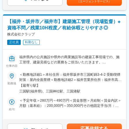
（エージェントサービス）
・顧客との技術打ち合わせへの参加（経験による）
単なるツールの導入にとどまらず、「人が変わり組織が変わる」
というDXの本質への深い関与。
■扱う製品
現場の人々が自らデジタルを使いこなし、業務を変革していく姿
当社は独自の水素還元技術を武器に、以下の分野へ中間体を供給
を間近で支える大きな達成感とやりがいがあります。
【福井・坂井市／福井市】建築施工管理（現場監督）※
しています
資格不問／残業10H程度／有給休暇とりやすさ◎
（1）電子材料
・グローバルメーカーの経営基盤を動かすダイナミズム
・半導体材料
株式会社クラップ
世界トップクラスの規模を持つモノづくりの現場や組織全体とい
・ディスプレイ関連材料
う大きなフィールド。自身の企画や仕掛けが、会社全体の生産性
正社員
転勤なし
・機能性電子材料
向上や競争力強化にダイレクトに直結する変革のインパクトの大
（2）機能性材料
きさがあります。
・ポリイミド樹脂関連
福井県内の公共施設や県外の商業施設等の建築工事現場での、施
・エポキシ樹脂関連
変更の範囲：会社の定める業務
工管理、建築見積などの業務をご担当いただきます。
（3）その他
仕事内容
・医薬品原料
■具体的には：
＜勤務地詳細1＞本社住所：福井県坂井市三国町錦3-4-2 受動喫煙
・農薬原料
・予算、安全面の管理
対策：屋内全面禁煙＜勤務地詳細2＞福井営業所住所：福井市高木
・化粧品原料
・関係自治体への手続きや書類作成
勤務地
中央1丁目3214-1 受動喫煙対策：屋内全面禁煙変更の範囲：会社
・半導体試薬
【最寄り駅】
・建設現場における作業員の手配・指示
の定める事業所
三国駅(福井県)、三国神社駅、三国港駅
・工事の進捗管理等
※今後は電子材料・半導体分野を成長領域として拡大を予定してお
※現場は県内、県外ともあります（県外は5割程度）
＜予定年収＞280万円～490万円＜賃金形態＞月給制＜賃金内訳＞
り、福井県内で新工場の建設も計画しています。
月額（基本給）：200,000円～350,000円その他固定手当/月：
■案件の特徴：
給与
30,000円～100,000円＜月給＞230,000円～450,000円＜昇給有無
■組織構成：
・公共案件（県・福井市/図書館・学校等) 3割
＞有＜残業手当＞有＜給与補足＞■賞与：年2回（前年度実績）■
・6名（50代1名、40代2名、30代3名）
・民間案件（大手ショッピングセンター等) 7割
固定手当：内訳は下記になります※職務手当 20,000円～50,000
円※技能手当 10,000円～50,000円■時間外別途支給■皆勤手当：
■求められる役割：
応募依頼する