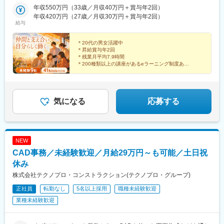
駅、勾当台公園駅、郡山駅(福島県)、水戸駅、高崎駅、宇都宮駅、
ます。
南関東：東京・神奈川・埼玉・千葉■中部：岐阜・愛知・静岡・石
年収550万円（33歳／月収40万円＋賞与年2回）
亀島駅、新浜松駅、新潟駅、新静岡駅、三島広小路駅、北鉄金沢
川・新潟・長野・富山・福井・三重■近畿：滋賀・大阪・兵庫・奈
年収420万円（27歳／月収30万円＋賞与年2回）
駅、長野駅、電気ビル前駅、福井駅、北新地駅、姫路駅、なんば
給与
変更の範囲：無
良・和歌山■中国・四国：鳥取・島根・岡山・広島・山口・徳島・
駅(南海線)、広島駅、岡山駅、米子駅、松山市駅、高松築港駅、天
香川・愛媛■九州：福岡・長崎・大分・熊本・宮崎・鹿児島・沖縄
神南駅、眉山ロープウェイ山麓駅、浦添前田駅、通町筋駅、宮崎
＊20代の男女活躍中
駅、渋谷駅、新宿駅、新宿三丁目駅、池袋駅、吉祥寺駅、町田
＊昇給賞与年2回
駅、八王子駅、立川駅、新横浜駅、川崎駅、座間駅、相模原駅、
＊残業月平均7.9時間
藤沢駅、海老名駅(相模線)、浦和駅、さいたま新都心駅、川口駅、
＊200種類以上の講座があるeラーニング制度あり
＊産休・育休の希望者取得率は100％
上尾駅、新座駅、熊谷駅、春日部駅、千葉中央駅、千葉みなと
駅、柏駅、松戸駅、愛宕駅(千葉県)、国府台駅、つくば駅、勝田
頼れる仲間とともに、
駅、伊勢崎駅、前橋駅、世良田駅、桐生駅、栃木駅、小山駅、札
それぞれの個性を活かしながら、
幌駅、函館駅、小樽駅、千歳駅(北海道)、青森駅、一ノ関駅、遠野
のびのびと働いています！
気になる
応募する
駅、久慈駅、水沢駅、秋田駅、横手駅、あおば通駅、泉中央駅、
古川駅、気仙沼駅、蔵王駅、山形駅、寒河江駅、酒田駅、福島駅
(福島県)、いわき駅、会津若松駅、郡山富田駅、白河駅、名鉄名古
屋駅、栄駅(愛知県)、豊橋駅、豊川駅、岡崎駅、安城駅、浜松駅、
NEW
静岡駅、沼津駅、富士駅、三島駅、裾野駅、御殿場駅、菊川駅(静
CAD事務／未経験歓迎／月給29万円～も可能／土日祝
岡県)、大場駅、西金沢駅、松任駅、野々市工大前駅、小松駅、亀
田駅、白山駅(新潟県)、新津駅、燕三条駅、東三条駅、篠ノ井駅、
休み
松本駅、上諏訪駅、富山駅、高岡駅、新高岡駅、魚津駅、福井城
株式会社テクノプロ・コンストラクション(テクノプロ・グループ)
址大名町駅、水居駅、丸岡駅、岐阜駅、高山駅、名鉄岐阜駅、大
正社員
転勤なし
5名以上採用
職種未経験歓迎
垣駅、津駅、近鉄四日市駅、津新町駅、鈴鹿市駅、播磨駅、草津
駅(滋賀県)、大津駅、南草津駅、彦根駅、長浜駅、西梅田駅、梅田
業種未経験歓迎
駅(地下鉄)、布施駅、堺市駅、ハーバーランド駅、三ノ宮駅、西宮
駅(ＪＲ線)、手柄駅、奈良駅、近鉄奈良駅、大和西大寺駅、大和八