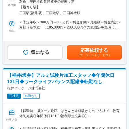
対策：屋内全面禁煙変更の範囲：無
・実務経験を活かしキャリアアップを目指せる
勤務地
【最寄り駅】
■担当業務：
■教育体制
三国駅(福井県)、三国港駅、三国神社駅
・製品の外観検査
各種研修・資格取得支援制度が充実。未経験業務もOJTで丁寧に
・フォークリフト操作
＜予定年収＞300万円～600万円＜賃金形態＞月給制＜賃金内訳＞
サポートします。
・天井クレーン操作
月額（基本給）：185,000円～280,000円その他固定手当/月：
給与
21,000円＜月給＞206,000円～301,000円＜昇給有無＞有＜残業手
■就業環境
■業務内容詳細：
当＞有＜給与補足＞・固定手当内容（交代勤務）・昇給年1回・賞
完全週休2日制・年間休日121日。8:00～16:45勤務でワークライ
当社の品質維持・梱包運搬スタッフとして、大型アルミ製品の梱
与年2回賃金はあくまでも目安の金額であり、選考を通じて上下す
フバランス良好。福利厚生・食事補助も充実。
包や運搬業務を担当していただきます。
る可能性があります。月給(月額)は固定手当を含めた表記です。
応募依頼する
具体的には、出荷前に製品の外観検査を行い、フォークリフトや
気になる
■想定されるキャリアパス
（エージェントサービス）
天井クレーンを使用して製品を安全に運搬します。
出荷管理のスペシャリストや、希望により係長・課長等の管理職
体を動かしながら集中しながら、周りと連携して仕事を進めてい
を目指せます。嘱託制度で長期就業も可能です。
ただきます。
■企業の特徴/魅力
【福井/坂井】アルミ試験片加工スタッフ◆年間休日
■キャリアパス：
安定した職場環境と高い定着率。堅実な姿勢や着実な業務遂行を
131日◆ワークライフバランス配慮◆転勤なし
資格取得（フォークリフト、天井クレーン）→実務経験を積む →
重視し、長く働く人を応援します。
スペシャリスト
福井パッケージ株式会社
変更の範囲：会社の定める業務
正社員
転勤なし
■モデル年収
30歳・経験８年／配偶者17,200円、役職9,000円、技能4,200円、
残業３０時間／月
【転勤無・UIターン歓迎！ほとんど未経験からのご入社で、教育
→年収５００万円（月収＋各種手当＋賞与３ヶ月）
体制充実◎年間休日131日/福利厚生充実◎】
仕事内容
■働き方、就業環境：
■概要：アルミ製品の試験片作成業務を担当し、高品質な製品を支
＜勤務地詳細＞本社住所：福井県坂井市三国町黒目21-1 受動喫煙
当社では、社員が働きやすい環境を整えています。残業は少な