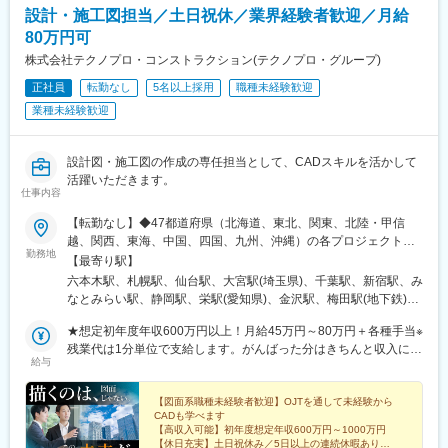
(千葉県)、市川真間駅、東宿郷駅、北１２条駅、松風町駅、仙台
設計・施工図担当／土日祝休／業界経験者歓迎／月給
駅、けやき台駅、弥生が丘駅、東唐津駅、和多田駅、鉄道博物館
駅、電鉄富山駅、末広町駅(富山県)、大阪駅、高速神戸駅、三宮駅
駅、南浦和駅、浦和美園駅、籠原駅、八木崎駅、東川口駅、近鉄
80万円可
(神戸市営)、阪神国道駅、畝傍駅、南堀端駅、二本木口駅、桜島桟
四日市駅、富田駅(三重県)、四日市駅、志摩神明駅、伊勢中川駅、
橋通駅、上塩屋駅、旭橋駅
株式会社テクノプロ・コンストラクション(テクノプロ・グループ)
久居駅、北山形駅、面白山高原駅、蔵王駅、東金井駅、羽前千歳
正社員
転勤なし
5名以上採用
職種未経験歓迎
駅、高畠駅、下関駅、岩国駅、湯ノ峠駅、目出駅、新南陽駅、周
防花岡駅、塩山駅、竜王駅、猿橋駅、身延駅、韮崎駅、富士山
業種未経験歓迎
駅、近江八幡駅、栗東駅、京阪石山駅、京阪大津京駅、京阪膳所
駅、南彦根駅、阿久根駅、吉松駅、加治木駅、市立病院前駅(鹿児
島県)、鹿児島中央駅前駅、霧島神宮駅、象潟駅、森岳駅、土崎
設計図・施工図の作成の専任担当として、CADスキルを活かして
駅、角館駅、田沢湖駅、能代駅、東三条駅、糸魚川駅、まつだい
活躍いただきます。
仕事内容
駅、直江津駅、東新潟駅、弥彦駅、戸塚駅、関内駅、桜木町駅、
石川町駅、向ケ丘遊園駅、新丸子駅、弘前駅、七戸十和田駅、鰺
【転勤なし】◆47都道府県（北海道、東北、関東、北陸・甲信
ケ沢駅、新青森駅、田舎館駅、八戸駅、掛川駅、長沼駅(静岡県)、
越、関西、東海、中国、四国、九州、沖縄）の各プロジェクト先※
藤枝駅、来宮駅、本吉原駅、富士駅、羽咋駅、四十万駅、笠師保
勤務地
希望勤務地にほぼ100％配属。希望のエリアを聞かせてくださ
【最寄り駅】
駅、曽谷駅、鶴来駅、井口駅(石川県)、我孫子駅、佐倉駅、蘇我
い。※エリアにより異なる場合がありますが、希望エリアを管轄す
六本木駅、札幌駅、仙台駅、大宮駅(埼玉県)、千葉駅、新宿駅、み
駅、船橋駅、大網駅、茂原駅、今池駅(大阪府)、大阪城公園駅、な
る配属支店内で配属されています。※U・Iターン支援あり（引越し
なとみらい駅、静岡駅、栄駅(愛知県)、金沢駅、梅田駅(地下鉄)、
んば駅(地下鉄)、淀屋橋駅、鶴橋駅、十三駅、佐伯駅、大在駅、東
費用会社負担）※各プロジェクト近くに自己負担実質0円の社宅あ
神戸三宮駅(阪神)、銀山町駅、博多駅、八王子駅、江坂駅、中部国
中津駅、日田駅、天ケ瀬駅、亀川駅、愛野駅、諏訪駅、現川駅、
り※社内規定あり※プロジェクトによりリモートワーク可能※プロ
★想定初年度年収600万円以上！月給45万円～80万円＋各種手当※
際空港駅(鉄道)、伏見駅(愛知県)、鶴舞駅、上前津駅、国際センタ
西浜町駅、島原駅、市布駅、穂高駅、駒ケ根駅、姨捨駅、野辺山
ジェクトにより自動車通勤可能北海道 東北／青森、岩手、宮城、
残業代は1分単位で支給します。がんばった分はきちんと収入に還
ー駅、ナゴヤドーム前矢田駅、今治駅、大手町駅(愛媛県)、梅津寺
駅、川路駅、信濃森上駅、倉吉駅、生山駅、根雨駅、若桜駅、伯
給与
秋田、山形、福島 関東／東京、神奈川、千葉、埼玉、茨城、栃
元します!※年齢・経験・能力・適性を考慮して、支給額を決定し
駅、新居浜駅、壬生川駅、伊予大洲駅、友部駅、ひたち野うしく
耆大山駅、東山公園駅(鳥取県)、木次駅、津和野駅、大津町駅、荘
木、群馬 北陸・甲信越／新潟、長野、富山、石川、福井、山梨 関
ます。＜年収例＞・714万円（38歳）・874万円（49歳）・1085
駅、牛久駅、古河駅、鹿島神宮駅、取手駅、妹尾駅、岡山駅前
原駅、雲州平田駅、亀嵩駅、汐留駅、日暮里駅(舎人ライナー)、末
西／大阪、京都、滋賀、兵庫、奈良、和歌山 東海／愛知、静岡、
万円（56歳）
【図面系職種未経験者歓迎】OJTを通して未経験から
駅、大元駅、宇野駅、児島駅、茶屋町駅、牧志駅、壺川駅、小禄
広町駅(東京都)、北千住駅、浅草駅、押上駅、阿波橘駅、西原駅
CADも学べます
三重、岐阜 中国・四国／鳥取、島根、岡山、広島、山口、徳島、
駅、石嶺駅、赤嶺駅、古島駅、一ノ関駅、雫石駅、仙北町駅、盛
(徳島県)、阿南駅、牟岐駅、阿波池田駅、板野駅、岡本駅(栃木
【高収入可能】初年度想定年収600万円～1000万円
香川、高知、愛媛 九州／福岡、佐賀、長崎、熊本、大分、宮崎、
駅、大釜駅、二戸駅、新鵜沼駅、西岐阜駅、穂積駅、中津川駅、
【休日充実】土日祝休み／5日以上の連続休暇あり