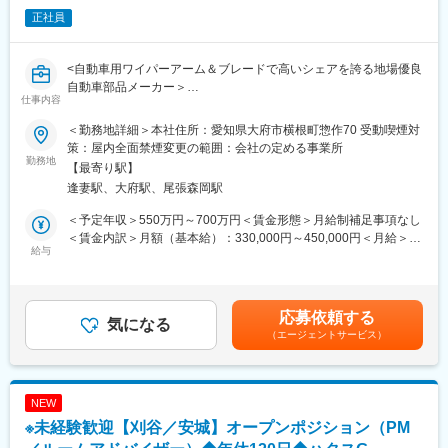
正社員
・品質管理、コスト削減、効率化のためのプロジェクト推進
∟製品の品質を維持・向上させるための管理を行います。また、
製造コストを削減し、作業の効率を高めるためのプロジェクトを
<自動車用ワイパーアーム＆ブレードで高いシェアを誇る地場優良
企画・実行します。例えば、材料の無駄を減らしたり、作業時間
自動車部品メーカー＞
を短縮する方法を考えます。
仕事内容
■採用背景：
当社は、ワイパーやウォーターバルブの主力として自動車部品を
・トラブルシューティング及び技術サポート
＜勤務地詳細＞本社住所：愛知県大府市横根町惣作70 受動喫煙対
製造している企業です。特にワイパーの分野では国内の大手自動
∟生産中に発生する技術的な問題を解決します。また、他の部門
策：屋内全面禁煙変更の範囲：会社の定める事業所
車メーカー様の約50％弱に当社製品を採用頂いております。ワイ
勤務地
やスタッフに対して技術的なサポートを提供します。例えば、機
【最寄り駅】
パー、ウォーターバルブ含めてEV化の影響を受けないため、売上
械が故障した場合に修理を行ったり、操作方法を教えたりしま
逢妻駅、大府駅、尾張森岡駅
高も堅調に推移しております。
す。ただし、夜間対応は保全の部署が担当するため、ほとんど発
今回は高まり続ける需要に応えるため組織力向上の観点で募集と
生しません。
＜予定年収＞550万円～700万円＜賃金形態＞月給制補足事項なし
なりました。
＜賃金内訳＞月額（基本給）：330,000円～450,000円＜月給＞
給与
■入社後の流れ
330,000円～450,000円＜昇給有無＞有＜残業手当＞有＜給与補足
■業務内容：
先輩についてOJTにて業務を覚えて頂きます。専門的な分野につ
＞※前職の給与を考慮の上、当社規定により決定。■昇給：年1回
当社商品の生産技術をお任せ致します。
いては外部研修も受講し習得して頂きます。本人の習熟度に合わ
（4月）■賞与：年2回（6月、12月）■年収例：係長クラス550万
せて一人立ちを目指して頂きます。具体的には設備の改善からス
～700万、課長クラス800万～900万 賃金はあくま
応募依頼する
具体的には・・
気になる
タートして徐々に新設備の導入、設計や品質管理などステップア
でも目安の金額であり、選考を通じて上下する可能性がありま
（エージェントサービス）
・生産プロセスの設計、開発、改善
ップして頂きます
す。月給(月額)は固定手当を含めた表記です。
・新製品の試作及び量産移行の支援
・生産設備の導入、改善工程設計
■環境の魅力：
・品質管理、コスト削減、効率化のためのプロジェクト推進
冷暖房完備で清潔な環境です。
NEW
・トラブルシューティング及び技術サポート
※未経験歓迎【刈谷／安城】オープンポジション（PM
■組織構成：
■入社後の流れ