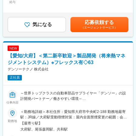
・トレーラーブレーキシステム
給与
定期的に上長との面談もありますので、不安な点などあれば相談
520,000円＜昇給有無＞有＜残業手当＞有＜給与補足＞■年収例
・各種フィルタ など
できる環境です
（30時間／月の残業を含む）25歳：638万円／30歳：672万円／
※参考URL：https://www.densotechno.co.jp/business/air-
35歳：832万円■昇給 年1回（4月）■賞与 年2回（7月・12月）
conditioning/
■評価制度：
※平均5.6ヶ月（2024年度実績）賃金はあくまでも目安の金額であ
応募依頼する
気になる
半期に1度「どのような力をつけたいか」を上長と共に目標に向け
り、選考を通じて上下する可能性があります。月給(月額)は固定手
（エージェントサービス）
■魅力
て行動計画を決定、実行します。月に1度上長と面談を行い現状確
当を含めた表記です。
補修品領域は修理・交換を通じて車を長く安全に使い続けること
認、来月の行動を策定定していきます。自分で掲げた目標の達成
に直結し、世界中のアフターマーケットで需要が拡大する成長分
度合いや日頃の行動評価等に基づいて昇給・昇格が決まるため
野です。デンソーのグローバル販売網を背景に、製品の仕様検討
「頑張りが正当に評価される仕組み」が確立しております
NEW
から設計・評価まで一貫して関われ、営業視点と設計スキルを融
【愛知/大府】＜第二新卒歓迎＞製品開発（将来熱マネ
合した開発経験を積めます。小規模案件も多く、早期から裁量を
■同社について：
持って案件推進ができる点や、教育制度・OJTにより着実に成長
ジメントシステム）※フレックス有◇63
創業時より地元優良企業に信頼され、メーカーや日用品の卸売
できる環境も魅力です。
り、ドラッグストアなどの小売り業など700社以上とのお取引を
デンソーテクノ 株式会社
実現し、地域の物流活動を支えています。
正社員
■期待すること
入社後は経験に応じた業務からスタートし、OJTを通じて製品特
変更の範囲：会社の定める業務
性や開発プロセスを理解。習熟後は関係者と連携しながら設計・
～世界トップクラスの自動車部品サプライヤー「デンソー」の設
評価を主体的に推進し、ユーザー視点での柔軟な発想を活かした
計開発パートナー／働きやすい環境～
提案まで担っていただきます。将来的にはリーダーとして案件管
仕事内容
理やチーム牽引を担い、事業成長に貢献いただくことを期待しま
■業務概要
す。
＜勤務地詳細＞本社住所：愛知県大府市中央町2-188 勤務地最寄
将来熱マネジメントシステム向けの機能部品の開発・設計。構想
駅：JR線／大府駅受動喫煙対策：屋内全面禁煙変更の範囲：会社
設計（アイデア出しから）、解析ツールを使った詳細設計、実機
勤務地
■当社の魅力
の定める事業所（リモートワーク含む）
【最寄り駅】
での評価・検証までの一連の業務に携わっていただきます。
◇CASEやMaaS関連の最先端技術に触れ、当社がこれまで培って
大府駅、尾張森岡駅、共和駅
きた量産設計技術により、「アイデアを具現化する」というモノ