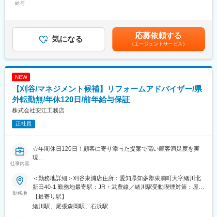
を全力で応援し、市場のニーズに応じた教育を提供し、社員一人
・シフト管理
給与
10,000円固定残業手当/月：39,200円～62,500円（固定残業時間
ひとりが成長できる環境を整えています。
・スタッフ育成
22時間0分/月）超過した時間外労働の残業手当は追加支給＜月給
人は明確な夢、目標を掲げ、希望を抱くことが大切です。
・イベント等の企画立案
＞250,000円～392,000円（一律手当を含む）＜昇給有無＞有＜残
『FOR JAPAN FOR THE DREAM』をミッションとして製
・本社への報告業務など
業手当＞有＜給与補足＞■昇給：有■食事手当：10,000円賃金はあ
応募依頼する
造業のトータルサポートをコンセプトとして事業展開していま
気になる
くまでも目安の金額であり、選考を通じて上下する可能性があり
（エージェントサービス）
す。今、さらなる飛躍に向け奮闘しています。その為には社員の
■業務内容詳細
ます。月給(月額)は固定手当を含めた表記です。
成長が不可欠です。だからこそヨコタエンタープライズでは社員
店長候補として、まずは和洋菓子の販売、品出し等の店頭業務を
が生涯、成長できる環境づくりに全力を尽くしています。
習得いただきます。
その後は店頭業務を行いながら、商品発注や在庫管理、売り上げ
NEW
変更の範囲：会社の定める業務
管理の他、新人スタッフの育成やシフト管理、季節にあわせたイ
【刈谷/マネジメント候補】リフォームアドバイザー/県
ベントの企画／運営等も担っていただきます。
外転勤無/年休120日/前年給与保証
■組織構成
株式会社安江工務店
当社では「シャトレーゼ」を3店舗（大府／焼津／田沼）を運営し
正社員
ております。大府店にはリーダー（店長代理）と、パート／アル
バイトを含む従業員が16名が在籍しています。
☆年間休日120日！顧客に寄り添った提案で高い顧客満足度を実
■キャリアパス
現
入社後は研修を受け、まずは販売スタッフとして独り立ちいただ
仕事内容
☆飛び込み営業無！密な営業で些細なお困りごとも解決！成約率
きます。
高く営業スキルもUP！
その後、売り上げ管理やシフト管理等にも業務を広げていただ
＜勤務地詳細＞刈谷東浦店住所：愛知県知多郡東浦町大字緒川北
き、前職にて店長経験のある方であれば早ければ半年程度で店長
新田40-1 勤務地最寄駅：JR・武豊線／緒川駅受動喫煙対策：屋内
■社風
勤務地
をお任せする予定です。
全面禁煙
【最寄り駅】
「話しましょ、たくさん」をモットーに、お客様との会話を通じ
緒川駅、尾張森岡駅、石浜駅
て深い関係性を築き、より良い暮らしを提案する住宅リフォーム
今回は店長候補としての募集ですが、さらにキャリアアップを目