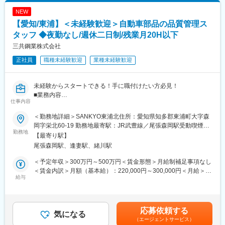
どを通じて積算システムや業務ルールを標準化。
NEW
・マニュアル作成・教育：積算マニュアルの作成・更新、OJTや
【愛知/東浦】＜未経験歓迎＞自動車部品の品質管理ス
勉強会による担当者育成。
・業務効率化：テンプレート化や数量連動などの仕組み作りを通
タッフ ◆夜勤なし/週休二日制/残業月20H以下
じ、業務の見える化・効率化を推進。
三共鋼業株式会社
正社員
職種未経験歓迎
業種未経験歓迎
＼魅力ポイント／
◎年間休日120日
└不動産・建設業界にはめずらしい120日越えでプライベートも充
未経験からスタートできる！手に職付けたい方必見！
実
■業務内容
└GW・夏季・年末年始の長期休暇あり
仕事内容
この仕事をひとことで言うと「つくった部品の“安全・安心”を守る
◎残業少なめ
仕事」です。
└社員の平均残業時間は20時間程度です
＜勤務地詳細＞SANKYO東浦北住所：愛知県知多郡東浦町大字森
車に使われる部品は、少しのミスでも大きな事故につながること
◎資格手当あり
岡字栄北60-19 勤務地最寄駅：JR武豊線／尾張森岡駅受動喫煙対
があります。
勤務地
└各種資格手当あり／資格取得で年収アップ
策：屋内全面禁煙変更の範囲：会社の定める事業所
【最寄り駅】
だからこそ、きちんとした品質を保つことがとても大切。
◎充実した福利厚生
尾張森岡駅、逢妻駅、緒川駅
自動車部品が正しく・安全に作られているかをチェックし、より
└年1回の社員旅行（国内だけでなく、過去にはタイ・香港・ハワ
良くしていく役割をお任せします。
イなどの海外旅行も）
＜予定年収＞300万円～500万円＜賃金形態＞月給制補足事項なし
└年2回のBBQなど、仕事もプライベートも充実できる環境です
＜賃金内訳＞月額（基本給）：220,000円～300,000円＜月給＞
■業務詳細（できることから少しずつ）
給与
220,000円～300,000円＜昇給有無＞有＜残業手当＞有＜給与補足
はじめは先輩と一緒に、簡単な業務からスタートします。
■当社について
＞■昇給：年1回（4月）■賞与：年2回（6月、12月）※残業代全額
・ハタス株式会社は、建設・不動産・エネルギーなど“暮らしを支
支給※経験・スキルにより応相談■年収例・500万円／32歳/チーム
工場で作られた部品のチェック（点検）
える事業”を幅広く展開する総合生活サービス企業です。
リーダー/月給27万8000円+各種手当+管理職手当+賞与2回・350
応募依頼する
・問題が起きたときの初期対応
気になる
・アパートや戸建ての建設、賃貸物件の管理、お部屋探しのサポ
万円／27歳/月給22万円+各種手当+残業手当+賞与2回 賃金はあく
（エージェントサービス）
・同じミスが二度と起きないような対策を考える
ート、LPガスの供給など、地域の住環境をトータルで支えていま
までも目安の金額であり、選考を通じて上下する可能性がありま