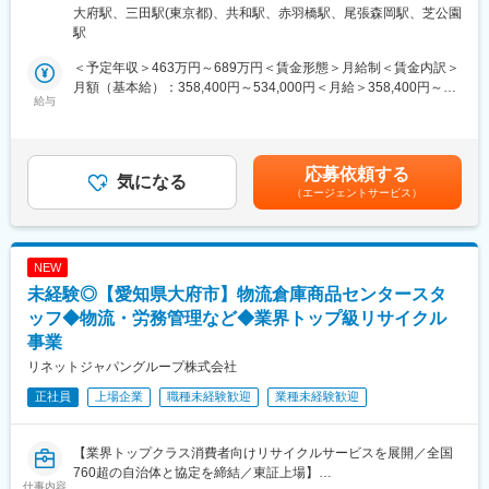
◆「自分が売る」から「チームで売る」組織で働きたい方
が求められますャットツールで連携しますので、最後まで責任を
最寄駅：都営地下鉄線／三田駅受動喫煙対策：敷地内全面禁煙変
大府駅、三田駅(東京都)、共和駅、赤羽橋駅、尾張森岡駅、芝公園
持つ考え方が重要です。
更の範囲：会社の定める事業所
駅
■業務内容：
《特長と身に着くスキル》
大手電力会社およびグループ会社（主に東京電力、東北電力ほ
住宅営業と異なりリフォーム営業はお客様の様々なお困りごとや
＜予定年収＞463万円～689万円＜賃金形態＞月給制＜賃金内訳＞
か）への既存ルート営業を担当していただきます。電力会社の配
思いを反映する営業です。金額の大小はありますがしっかりお客
月額（基本給）：358,400円～534,000円＜月給＞358,400円～
電・設備・資材部門と向き合いながら、製品の仕様や納期を調整
給与
様と伴走をすればご依頼に繋がるため成約率が高いことも特徴で
534,000円＜昇給有無＞有＜残業手当＞有＜給与補足＞■昇給：年
し、日本の電力インフラを安定して支える役割を担っていただき
す。営業力と顧客深耕力の双方を身に着けることができます。ま
1回（5月） ※年収は経験を考慮の上、決定します。・時間外労働
ます。
た、技術部門との連携も多いため営業だけでなく建築に関する知
手当（部署平均：10時間/月）・住宅手当（世帯主の場合のみ）・
見を深く得ることもできます。
家族扶養手当（合計4名まで）・通勤手当（原則は全額支給です。
応募依頼する
■業務詳細：
気になる
（上限3万円/月）・出張手当（移動距離による、昼食手当、夕食
（エージェントサービス）
・担当電力会社との定期的な打ち合わせ
■教育体制
手当も条件支給あり）賃金はあくまでも目安の金額であり、選考
・年間の受注状況の確認
・2ヶ月に一度の建築研修（2年間）
を通じて上下する可能性があります。月給(月額)は固定手当を含め
・見積対応、納期・数量の調整
・週1回のロープレ・相談会
た表記です。
・社内（工場・開発・品質保証部門）との調整業務
・YouTubeによる自己学習
NEW
・必要に応じた現地確認や立会い対応
・メーカー主催の勉強会
未経験◎【愛知県大府市】物流倉庫商品センタースタ
※数字を追い続ける営業というより、電力会社の技術部門・資材部
OJTと併せて、個々の成長を企業全体で支援します。
門と社内をつなぐ調整型の営業です。
ッフ◆物流・労務管理など◆業界トップ級リサイクル
■その他組織魅力
事業
■担当顧客、取引相手
・女性割合52％
リネットジャパングループ株式会社
・大手電力会社（配電部門、設備部門、資材調達部門）
・管理職の16％ほどが女性管理職（リーダー課長以上）として活
・電力会社グループ会社（送配電・保守関連会社）
正社員
上場企業
職種未経験歓迎
業種未経験歓迎
躍中
■担当エリア：
関東、東北のいずれか1-2エリア
【業界トップクラス消費者向けリサイクルサービスを展開／全国
※出張頻度週1-2回ほどです。
760超の自治体と協定を締結／東証上場】
仕事内容