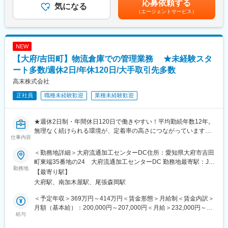
応募依頼する
・人事：労務（勤怠管理、給与計算、社会保険）、人事（人事
気になる
（2） 将来もなくならないモノづくり
月含む、子供手当10,000円/人含まず）■課長相当級：年収700万
（エージェントサービス）
企画、採用、教育）業務など
EV（電気自動車）が増える中でも、サンルーフ・シート・ドアロ
円～賃金はあくまでも目安の金額であり、選考を通じて上下する
・広報：社外広報（ホームページ・SNS関連）、社内広報業務
ックなど、今後も必要とされ続ける製品を手がけています。
可能性があります。月給(月額)は固定手当を含めた表記です。
など
また、プレス・アッセンブリー技術という将来も活かせる技術を
・総務：安全衛生・防災・環境業務、建屋管理、社内行事業務
強みにしているため、長く安心して働けます。
NEW
など
（3） 人を大切にする社風
【大府/吉田町】物流倉庫での管理業務 ★未経験スタ
「お客様のために、みんなで協力する」という考えが根付いてお
■組織構成：
ート多数/週休2日/年休120日/大手取引先多数
り、
部長50代、課長50代1名・60代1名、メンバー7名（50代1名、40
困っている人がいれば、自然と助け合う職場です。
高末株式会社
代1名、30代4名、20代1名）で構成されております。
（4） 世界に広がるモノづくり
正社員
職種未経験歓迎
業種未経験歓迎
アメリカ・メキシコにも拠点を持ち、海外でも事業を展開。
■就業環境の魅力：
日本と同じ高い品質の製品を世界へ届ける取り組みを続けていま
（1）当社ではコアタイムのないスーパーフレックス制度を導入し
す。
★週休2日制・年間休日120日で働きやすい！平均勤続年数12年。
ており、業務の繁閑に合わせて柔軟に勤務時間を調整できます。
無理なく続けられる環境が、定着率の高さにつながっています。
その結果、残業時間は月平均20時間程度に抑えられています。
変更の範囲：会社の定める業務
仕事内容
第二新卒歓迎｜前職・経験不問！
（2）年間休日121日（完全週休二日制・土日休み）に加え、水曜
★創業100年以上・自己資本比率82％。メーカーから小売まで700
日には全社でノー残業デーを実施。プライベートの時間をしっか
＜勤務地詳細＞大府流通加工センターDC住所：愛知県大府市吉田
社以上と取引。
り確保でき、ワークライフバランスの整った働き方が可能です。
町東端35番地の24 大府流通加工センターDC 勤務地最寄駅：JR
勤務地
（3）平均勤続年数は19.1年、平均有給取得率は60%を超え、腰を
東海道本線／大府駅受動喫煙対策：屋内全面禁煙変更の範囲：会
【最寄り駅】
■就業環境：
据えて長く働ける環境がございます。
社の定める事業所
大府駅、南加木屋駅、尾張森岡駅
・週休2日制（日曜日固定、他平日）
・年間休日120日
※参考：https://www.aikitec.co.jp/recruit-site/numbers/
＜予定年収＞369万円～414万円＜賃金形態＞月給制＜賃金内訳＞
・平均勤続年数12年
月額（基本給）：200,000円～207,000円＜月給＞232,000円～
・残業1日1～2時間程度
給与
■当社の特徴：
254,000円（一律手当を含む）＜昇給有無＞有＜残業手当＞有＜
・早番、遅番ありますが、日々交代ではなく1～2週間は同じ勤務
本田技研工業をはじめ、国内外の大手自動車メーカーへ高品質な
給与補足＞※能力・経験・年齢を考慮の上、決定します■賞与：年