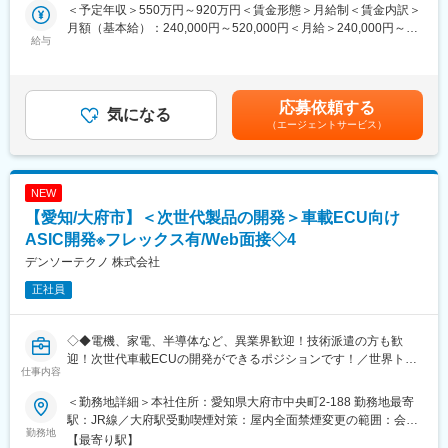
＜担当製品＞
づくりの魅力を味わうことができます。
＜予定年収＞550万円～920万円＜賃金形態＞月給制＜賃金内訳＞
将来熱マネジメントシステム向けの機能部品
◇世界トップクラスサプライヤーであるデンソーGの中で当社は
月額（基本給）：240,000円～520,000円＜月給＞240,000円～
※参考URL：https://www.densotechno.co.jp/business/air-
給与
設計専門会社としてほぼ全ての製品に関わり、グループの中核を
520,000円＜昇給有無＞有＜残業手当＞有＜給与補足＞■年収例
conditioning/
支えています。
（30時間／月の残業を含む）25歳：638万円／30歳：672万円／
◇200を超える充実した全社教育カリキュラムや指定資格手当制
35歳：832万円■昇給 年1回（4月）■賞与 年2回（7月・12月）
■魅力
度、各職場内教育やOJTの実施など、成長をバックアップする環
※平均5.6ヶ月（2024年度実績）賃金はあくまでも目安の金額であ
応募依頼する
BEV時代において車両性能を左右する熱マネジメント領域に携わ
気になる
境が整っています。また、キャリアデザイン制度や複線型役職制
り、選考を通じて上下する可能性があります。月給(月額)は固定手
（エージェントサービス）
り、将来性の高いコア技術の経験を積める環境です。従来の車室
度、キャリア相談室の設置など、社員一人一人が望むキャリアの
当を含めた表記です。
空調に加え車両全体へと開発領域が拡大しており、メカ・電気・
実現を支援しています。
ソフトを横断したスキル習得が可能。構想立案から解析、実機評
価まで一連の開発工程に関わることで、モノづくりの醍醐味を実
変更の範囲：会社の定める業務
NEW
感できます。教育制度も整い、未経験領域からでも段階的に成長
【愛知/大府市】＜次世代製品の開発＞車載ECU向け
できる点も魅力です。
ASIC開発※フレックス有/Web面接◇4
■期待すること
デンソーテクノ 株式会社
入社後はご経験に応じた業務からスタートし、OJTを通じて製品
正社員
特性や設計プロセスを理解。習熟に応じて構想・設計・評価まで
担当範囲を広げ、主体的に開発を推進いただきます。変革期にあ
る自動車業界において、自ら考え提案しながらチームで価値創出
◇◆電機、家電、半導体など、異業界歓迎！技術派遣の方も歓
に取り組み、将来的にはリーダーとして組織やプロジェクトを牽
迎！次世代車載ECUの開発ができるポジションです！／世界トッ
引する役割を期待します。
仕事内容
プクラスの自動車部品サプライヤー「デンソー」の設計開発パー
トナー／働きやすい環境◆◇
■当社の魅力
＜勤務地詳細＞本社住所：愛知県大府市中央町2-188 勤務地最寄
◇CASEやMaaS関連の最先端技術に触れ、当社がこれまで培って
駅：JR線／大府駅受動喫煙対策：屋内全面禁煙変更の範囲：会社
■業務内容
勤務地
きた量産設計技術により、「アイデアを具現化する」というモノ
の定める事業所（リモートワーク含む）
【最寄り駅】