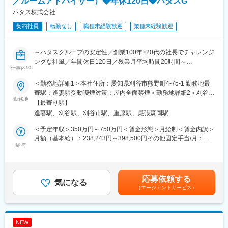
／ルームアドバイザー）◆年休120日◆ハタスG
生産技術部全体で27名在籍しております。中途社員も活躍してい
先輩についてOJTにて業務を覚えて頂きます。専門的な分野につ
ます。
ハタス株式会社
いては外部研修も受講し習得して頂きます。本人の習熟度に合わ
契約社員
転勤なし
職種未経験歓迎
業種未経験歓迎
せて一人立ちを目指して頂きます。
■当社製品：
主力製品であるワイパーは設立から50年以上の実績があり、大手
■環境の魅力：冷暖房完備で清潔な環境です。
自動車メーカー様(国内生産車)の約50％弱に採用をされておりま
～ハタスグループの安定性／創業100年×20代の社長でチャレンジ
す。軽自動車から高級車までを手掛けており、圧倒的なシェアを
ングな社風／年間休日120日／残業月平均時間20時間～
■組織構成：
誇ります。
仕事内容
生産技術部全体で27名在籍しております。
■概要：
＜勤務地詳細1＞本社住所：愛知県刈谷市熊野町4-75-1 勤務地最
変更の範囲：会社の定める業務
・オープンポジションとして、選考に参加いただきます。
■部のミッション
寄駅：逢妻駅受動喫煙対策：屋内全面禁煙＜勤務地詳細2＞刈谷店
・下記ポジションの中から、選考時に適性を見て配属を決定させ
勤務地
・生産効率（時間）を5％～7％改善
住所：愛知県刈谷市相生町1丁目-28 勤務地最寄駅：JR東海道本線
【最寄り駅】
ていただきます。
・新製品製造における設備の刷新
／刈谷駅受動喫煙対策：屋内全面禁煙＜勤務地詳細3＞安城店住
逢妻駅、刈谷駅、刈谷市駅、重原駅、尾張森岡駅
・老朽化設備の更新
所：愛知県安城市花ノ木町5丁目12 勤務地最寄駅：東海道本線／
■ポジション詳細：
安城駅受動喫煙対策：屋内全面禁煙変更の範囲：会社の定める事
＜予定年収＞350万円～750万円＜賃金形態＞月給制＜賃金内訳＞
＜プロパティマネージャー＞
■キャリアパスとやりがい
業所
月額（基本給）：238,243円～398,500円その他固定手当/月：
・管理物件オーナー様のパートナーとして、入居者様の快適な暮
給与
役職としては係長、課長、部長と目指せます。
33,186円～137,215円＜月給＞271,429円～535,715円＜昇給有無
らしを支えながら、物件の資産価値向上を目指す業務です。物件
製品によって塗装、加工、表面処理など様々な種類の業務がある
＞有＜残業手当＞有＜給与補足＞■その他固定手当：固定残業手当
の維持管理や修繕、リフォームに関する提案を行い、オーナー様
ためやりがいを感じられます。
として月20時間～45時間分、33,186円～137,215円を支給※超過
の安定した資産運用をサポートします。
加えて本人のレベルに合わせて最上流まで生産技術を学んでいけ
した時間外労働の残業時間代は追加支給└固定残業時間は職種に
応募依頼する
・入居者様からの問い合わせやトラブル対応にも迅速に対応し、
気になる
るのは大きな魅力です。
よって異なります※実績に応じた歩合給を別途支給■昇給：年2回
（エージェントサービス）
安心できる住環境を提供します。あわせて、建物の修繕管理や退
（5月・11月）■賞与：年2回（7月・12月）※過去実績賃金はあく
去時の立会い、原状回復の手配など、物件管理全般を担当しま
■評価体制
までも目安の金額であり、選考を通じて上下する可能性がありま
す。
半期ごとに定性、定量で目標設定をして振り返り評価がなされま
す。月給(月額)は固定手当を含めた表記です。
・オーナー様・入居者様の双方から信頼され、物件の価値向上に
す。
NEW
直接貢献できる点が大きなやりがいです。