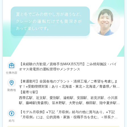
【未経験の方歓迎／資格手当MAX月5万円】ごみ焼却施設・バイ
オマス発電所の運転管理やメンテナンス
仕事内容
【車通勤可】全国各地のプラント・清掃工場／ご希望を考慮しま
す！※受動喫煙対策：あり＜北海道・東北＞北海道／青森県／秋田
勤務地
県／岩手県／山形県／福島県＜関東＞東京都／神奈川県／千葉県
【最寄り駅】
／群馬県／埼玉県／栃木県／山梨県＜東海＞愛知県／静岡県／三
西帯広駅、近文駅、愛別駅、遠軽駅、安国駅、岩見沢駅、小川原
重県／岐阜県＜北信越＞新潟県／長野県／石川県／福井県＜関西
駅、藤崎駅(青森県)、笹木野駅、大野台駅、柳田駅、陸中夏井駅、
＞滋賀県／京都府／大阪府／和歌山県＜中国・四国＞岡山県／山
東酒田駅、小山駅、新伊勢崎駅、祖母島駅、南鳩ケ谷駅、東鷲宮
口県／香川県／愛媛県／高知県／徳島県＜九州・沖縄＞佐賀県／
【モデル月収例】※下記『月収例』給与の他に賞与あり。※下記
駅、新座駅、狭山ケ丘駅、北戸田駅、上総三又駅、南酒々井駅、
沖縄県
『月収例』には、公的資格・家族・役職手当を含む。＜班長クラ
柏たなか駅、初石駅、小室駅、東京ディズニーシー・ステーショ
給与
ス＞月収例：434,800円＋通勤手当、深夜業手当、残業代等⇒年
ン駅、東伏見駅、竹ノ塚駅、代官山駅、東中神駅、宮山駅、藤沢