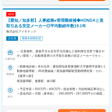
・製造担当の人たちと話し合い、改善を進める
す。
す。月給(月額)は固定手当を含めた表記です。
・対策がきちんと効果を出しているかを確認
・安定性の高いストックビジネス（管理・ガス供給）を持ち、経
営基盤が非常に強い点が特徴です。また、未経験から挑戦できる
NEW
「どうすればもっと良くなるか」を考える仕事なので、モノづく
職種が多く、先輩の手厚いフォロー体制や年間休日120日以上の
【愛知／知多郡】人事総務※管理職候補◆HONDAと直
りに興味がある方にぴったりです。
働きやすい環境も魅力。
取引ある安定メーカー◎平均勤続年数19.1年
■未経験でも大丈夫な理由
変更の範囲：会社の定める業務
株式会社アイキテック
当社では、未経験からスタートした先輩がたくさん活躍中です。
正社員
業種未経験歓迎
専門知識や経験は、入社後にしっかり身につけられる環境があり
ます。
私たちが大切にしているのは、これまでの経験よりも
～ 社食無料、家族手当＆住宅手当完備など福利厚生充実で働きや
「やってみたい」「学びたい」という気持ちです。
すい環境！／自動車業界の大手取引多数の安定メーカーでキャリ
仕事内容
アアップを叶えたい方におすすめ！～
■教育・サポート体制
・OJTで丁寧に指導
＜勤務地詳細＞本社住所：愛知県知多郡東浦町大字森岡字栄東1-1
■仕事内容
・業務ごとに得意な先輩がサポート
勤務地最寄駅：JR武豊線線／尾張森岡駅駅受動喫煙対策：その他
当社の人事業務を中心に、人事総務部業務について適性もみなが
勤務地
・分からないことはすぐに聞ける雰囲気
（敷地内禁煙（屋内喫煙可能場所あり））変更の範囲：会社の定
【最寄り駅】
ら様々な業務をお願いしたいと思っています。
める事業所
尾張森岡駅、逢妻駅、緒川駅
将来は人事総務全般を統括する管理職をお願いしたいと思ってい
いろいろな先輩と関わりながら、チームで仕事を進める力が自然
ます。
と身につきます。
＜予定年収＞550万円～600万円＜賃金形態＞月給制補足事項なし
※管理職については、入社してすぐではなく、まずは業務に慣れて
＜賃金内訳＞月額（基本給）：266,000円～287,000円その他固定
いただき、数年後に少しずつお任せしていきたいと考えておりま
給与
■この会社のここがすごい！
手当/月：38,000円＜月給＞304,000円～325,000円＜昇給有無＞
す
（1） 安定した取引先
有＜残業手当＞有＜給与補足＞※経験、能力を考慮の上、規定によ
1959年の創業以来、トヨタ紡織、アイシン精機など、大手自動車
り決定します。■昇給：年1回（4月）■賞与：年2回（4.85ヶ月）
■具体的には：
部品メーカーと長く安定した取引を続けています。
＜モデル年収＞■主任相当級：年収550～600万円 （時間外20h/