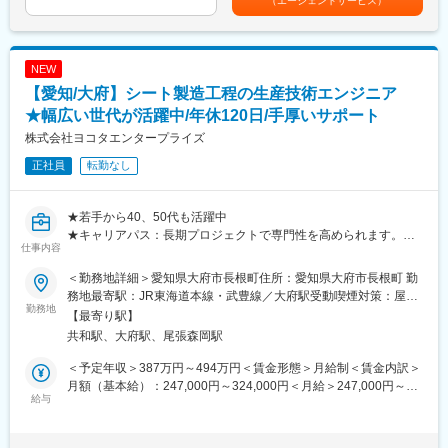
（エージェントサービス）
・自治体をはじめ関係機関との調整
駅、北品川駅、とうきょうスカイツリー駅、桜台駅(東京都)、宮の
あり、選考を通じて上下する可能性があります。月給(月額)は固定
坂駅、世田谷駅、西武園ゆうえんち駅、稲荷町駅(東京都)、新高島
手当を含めた表記です。
■リネットジャパングループについて：
駅、神奈川新町駅、緑町駅、松田駅、五百羅漢駅、江ノ島駅、川
当社は「ビジネスの力で社会課題を解決する」を使命とし、本業
崎駅、東飯能駅、北与野駅、新越谷駅、東毛呂駅、御花畑駅、本
NEW
のビジネスの中に社会貢献の仕組みを取り入れるというビジネス
川越駅、京成千葉駅、船橋駅、八柱駅、京成稲毛駅、成田駅、本
【愛知/大府】シート製造工程の生産技術エンジニア
モデルの構築を目指している、とてもユニークで志の高い企業で
八幡駅(都営線)、市川真間駅、仲ノ町駅、名古屋駅、栄町駅(愛知
す。
★幅広い世代が活躍中/年休120日/手厚いサポート
県)、名鉄一宮駅、東山公園駅(愛知県)、新豊橋駅、新豊田駅、赤
岩口駅、伊奈駅、半田駅、多屋駅、ハーバーランド駅、西江井ケ
株式会社ヨコタエンタープライズ
変更の範囲：会社の定める業務
島駅、ハーブ園山麓駅、姫路駅、さくら夙川駅、新静岡駅、新浜
正社員
転勤なし
松駅、三島広小路駅、長沼駅(静岡県)、名鉄岐阜駅、横川駅(広島
県)、広電五日市駅、山頂駅(千光寺山)、広電廿日市駅、紙屋町東
駅、小橋駅、新宿西口駅、千駄ケ谷駅、駒込駅、飛鳥山駅、西日
★若手から40、50代も活躍中
暮里駅、明大前駅、都電雑司ケ谷駅、高輪台駅、豊島園駅(都営
★キャリアパス：長期プロジェクトで専門性を高められます。希
線)、西武園駅、京成上野駅、高島町駅、井細田駅、湘南江の島
仕事内容
望や状況に応じて案件シフトも柔軟に対応し、着実なキャリア形
駅、栄町駅(千葉県)、京成船橋駅、京成八幡駅、東中山駅、車道
成を支援します。
＜勤務地詳細＞愛知県大府市長根町住所：愛知県大府市長根町 勤
駅、名鉄名古屋駅、矢場町駅、西一宮駅、駅前駅、競輪場前駅(愛
★成長できる環境：担当者面談やヨコタアカデミーでの研修提案
務地最寄駅：JR東海道本線・武豊線／大府駅受動喫煙対策：屋内
知県)、高速神戸駅、風の丘中間駅、日吉町駅、第一通り駅、柚木
により、将来像に沿ったスキル習得が可能。資格取得支援や社内
勤務地
全面禁煙変更の範囲：会社の定める事業所
駅(静岡鉄道線)、猿猴橋町駅、横川一丁目駅、修大協創中高前駅、
【最寄り駅】
転職制度も整備され、挑戦を後押しします。
山陽女学園前駅、立町駅、西大寺町・岡山芸術創造劇場ハレノワ
共和駅、大府駅、尾張森岡駅
前駅
■仕事内容：
＜予定年収＞387万円～494万円＜賃金形態＞月給制＜賃金内訳＞
自動車のシート部品の製造を行っている工場にて、生産性向上・
月額（基本給）：247,000円～324,000円＜月給＞247,000円～
コスト削減・品質改善を目的とした生産技術業務を担当していた
給与
324,000円＜昇給有無＞有＜残業手当＞有＜給与補足＞■昇給：年
だきます。
1回■賞与：年2回賃金はあくまでも目安の金額であり、選考を通
■具体的には：
じて上下する可能性があります。月給(月額)は固定手当を含めた表