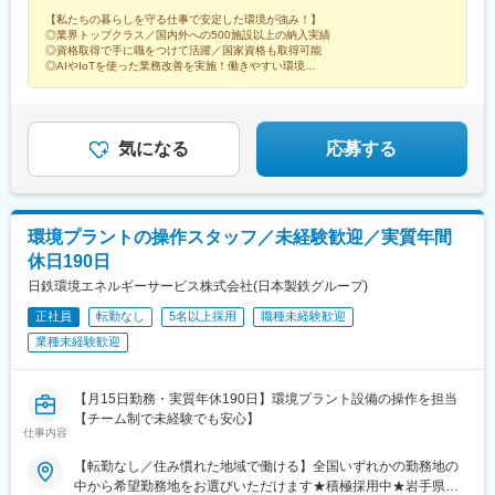
齢30代後半／資格（2級ボイラー技士、第2種電気工事士）保有／
本町駅、善行駅、湘南台駅、百合ケ丘駅、海老名駅(相模線)、笹子
【私たちの暮らしを守る仕事で安定した環境が強み！】
配偶者、お子様（2名）扶養の場合＜所長クラス＞月収例：
駅、寿駅、米津駅、野田新町駅、羽黒駅(愛知県)、山崎駅(愛知
◎業界トップクラス／国内外への500施設以上の納入実績
617,200円＋通勤手当、深夜業手当、残業代等⇒年齢40代後半／
県)、形原駅、尾張森岡駅、アスモ前駅、修善寺駅、三島駅、久居
◎資格取得で手に職をつけて活躍／国家資格も取得可能
資格（2級ボイラー技士、第2種電気工事士）保有／配偶者、お子
駅、穴太駅(三重県)、明野駅、高山駅、松森駅、蘇原駅、猿和田
◎AIやIoTを使った業務改善を実施！働きやすい環境
様（2名）扶養の場合【月給】月給246,050円～378,000円※残業代
◎研修あり／面接1回／手当充実 など
駅、時又駅、広丘駅、御代田駅、稲尾駅、三好町駅、鳥羽中駅、
は全額支給します。
田鶴浜駅、朝日大塚駅、彩都西駅、朝来駅、備前西市駅、備中高
梁駅、宇部新川駅、伊予三島駅、内子駅、鎌田駅、若井駅、南小
松島駅、宇多津駅、佐賀駅、てだこ浦西駅、渋谷駅、恵比寿駅
気になる
応募する
環境プラントの操作スタッフ／未経験歓迎／実質年間
休日190日
日鉄環境エネルギーサービス株式会社(日本製鉄グループ)
正社員
転勤なし
5名以上採用
職種未経験歓迎
業種未経験歓迎
【月15日勤務・実質年休190日】環境プラント設備の操作を担当
【チーム制で未経験でも安心】
仕事内容
【転勤なし／住み慣れた地域で働ける】全国いずれかの勤務地の
中から希望勤務地をお選びいただけます★積極採用中★岩手県釜