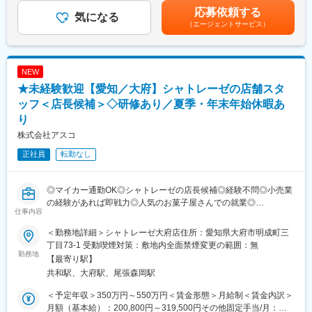
・既存設備の改善・最適化
記です。
応募依頼する
・製造プロセスの効率化・自動化推進
気になる
（エージェントサービス）
・品質向上に向けた工程管理および改善活動
・生産設備の保守・保全業務
◎機械保全や生産技術の経験を活かし、安定した職場で働くこと
ができます。機械に触れることが好きな方、意欲的に学んでいけ
NEW
る方のご応募をお待ちしております。
★未経験歓迎【愛知／大府】シャトレーゼの店舗スタ
■社内転職制度：
ッフ＜店長候補＞◇研修あり／夏季・年末年始休暇あ
全社員が新しい事にチャレンジできる様に資格取得支援や対面/通
り
信教育でのIT知識の習得など様々な教育を実施しています。
株式会社アスコ
定期的な社員面談で社員のキャリアアップを支援することによ
り、社員の「もっと」を叶える制度となっています。
正社員
転勤なし
■ヨコタアカデミー制度：
ヨコタアカデミーとは、日々の業務をこなしながらキャリアアッ
◎マイカー通勤OK◎シャトレーゼの店長候補◎経験不問◎小売業
プ・キャリアチェンジを目指すことができる研修制度です。
の経験があれば即戦力◎人気のお菓子屋さんでの就業◎
仕事内容
教育用の動画や課題をカリキュラム化して、ご自身のペースで習
得可能。
■担当業務
＜勤務地詳細＞シャトレーゼ大府店住所：愛知県大府市明成町三
エンジニアとしてのスキルアップはもちろん、製造系・物流系の
当社が運営する「シャトレーゼ大府店」の店長候補としてご活躍
丁目73-1 受動喫煙対策：敷地内全面禁煙変更の範囲：無
異業種に挑戦する社員もおり、知識・経験をベースとして様々な
いただきます。
勤務地
【最寄り駅】
ことにチャレンジできる環境があります
・接客（和洋菓子販売、レジ作業）
共和駅、大府駅、尾張森岡駅
・品出し
■当社の魅力：
・商品管理、発注業務
＜予定年収＞350万円～550万円＜賃金形態＞月給制＜賃金内訳＞
◎ヨコタエンタープライズでは、仕事に対し真剣に取り組む社員
・売り上げ管理
月額（基本給）：200,800円～319,500円その他固定手当/月：