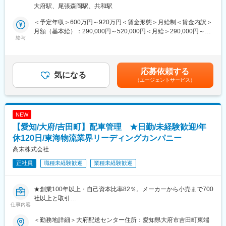
次世代の車載ECUに搭載されるASICの開発において、以下のいず
づくりの魅力を味わうことができます。
大府駅、尾張森岡駅、共和駅
れか／複数の業務をご担当いただきます。
◇世界トップクラスサプライヤーであるデンソーGの中で当社は
設計専門会社としてほぼ全ての製品に関わり、グループの中核を
＜予定年収＞600万円～920万円＜賃金形態＞月給制＜賃金内訳＞
・車両要求を踏まえた仕様検討、要求整理、仕様書作成
支えています。
月額（基本給）：290,000円～520,000円＜月給＞290,000円～
・ASIC評価項目の検討、評価環境の構築、実機評価
給与
◇200を超える充実した全社教育カリキュラムや指定資格手当制
520,000円＜昇給有無＞有＜残業手当＞有＜給与補足＞■年収例
・不具合解析、および設計へのフィードバック
度、各職場内教育やOJTの実施など、成長をバックアップする環
（30時間/月の残業を含む）25歳：638万円／30歳：672万円／35
・周辺回路設計
境が整っています。また、キャリアデザイン制度や複線型役職制
歳：832万円■昇給 年1回（4月）■賞与 年2回（7月・12月）※
度、キャリア相談室の設置など、社員一人一人が望むキャリアの
平均5.6ヶ月（2024年度実績）賃金はあくまでも目安の金額であ
応募依頼する
仕様を決めるだけでなく、監査・検証（評価）で品質を作り込
気になる
実現を支援しています。
り、選考を通じて上下する可能性があります。月給(月額)は固定手
（エージェントサービス）
み、実機で確かめるところまで関われるため、上流と品質の両方
当を含めた表記です。
の力が身につきます。
変更の範囲：会社の定める業務
＜担当製品＞
NEW
次世代の車載ECUに搭載されるASIC
【愛知/大府/吉田町】配車管理 ★日勤/未経験歓迎/年
※アナログ回路、特に電源ICの割合が多めです。
休120日/東海物流業界リーディングカンパニー
■魅力ポイント
高末株式会社
次世代車載ECUの中核となるASICの評価・立上げを担い、実機で
正社員
職種未経験歓迎
業種未経験歓迎
要求適合を確認しながら品質を作り込めるポジション。最新の民
生技術を車載品質の観点で評価し、適用可否や改善提案まで関わ
れます。OJTやレビューで実機評価から評価項目設計・不具合解
★創業100年以上・自己資本比率82％。メーカーから小売まで700
析・仕様検討へ段階的に領域を拡大し、アナログ回路×品質の専門
社以上と取引
性を高められる環境です。
仕事内容
★週休2日制・年間休日120日で働きやすい！平均勤続年数12年。
無理なく続けられる環境が、定着率の高さにつながっています。
■入社後に期待すること
＜勤務地詳細＞大府配送センター住所：愛知県大府市吉田町東端
第二新卒歓迎！前職・経験不問。