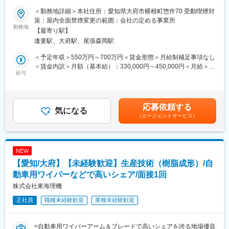
安全に働けているかの確認。誤配・破損・残荷などのトラブル防
■採用背景：
止。
＜勤務地詳細＞本社住所：愛知県大府市横根町惣作70 受動喫煙対
当社は、ワイパーやウォーターバルブの主力として自動車部品を
（4）車両・業務の管理：
策：屋内全面禁煙変更の範囲：会社の定める事業所
製造している企業です。特にワイパーの分野では国内の大手自動
勤務地
トラックの管理。無駄が出ていないか、もっと良くできないかの
【最寄り駅】
車メーカー様の約50％弱に当社製品を採用頂いております。ワイ
改善検討
逢妻駅、大府駅、尾張森岡駅
パー、ウォーターバルブ含めてEV化の影響を受けないため、売上
◎資格取得支援制度もあります。職務上必要な資格取得費用は会
高も堅調に推移しております。
社負担となります。※規定あり
＜予定年収＞550万円～700万円＜賃金形態＞月給制補足事項なし
今回は高まり続ける需要に応えるため組織力向上の観点で募集と
＜賃金内訳＞月額（基本給）：330,000円～450,000円＜月給＞
なりました。
給与
■入社後：
330,000円～450,000円＜昇給有無＞有＜残業手当＞有＜給与補足
まずは業務で接する事の多くなるドライバーの仕事内容を覚えて
＞※前職の給与を考慮の上、当社規定により決定。■昇給：年1回
■業務内容：
いただく為に、2～3週間程度、配送に同乗いただきます。現地で
（4月）■賞与：年2回（6月、12月）■年収例：係長クラス550万
主に当社製品の樹脂成形部門の生産技術をお任せいたします。
の作業も一緒に行っていただきます。
～700万、課長クラス800万～900万 賃金はあくま
応募依頼する
気になる
その後、配車管理の仕事を学んでいただく事になります。配車担
でも目安の金額であり、選考を通じて上下する可能性がありま
（エージェントサービス）
・生産設備の選定、仕様決め（設備は基本外注をしております）
当の先輩社員が教えてくれます。約3～6ヶ月後には独り立ちして
す。月給(月額)は固定手当を含めた表記です。
・成形条件の設定
仕事をお任せしていきます。
・製品の品質確認
・他部門、金型メーカーとの調整 など
■当社の特徴：
NEW
【◎安定した事業基盤】同社は創業以来赤字経営を経験したこと
【愛知/大府】【未経験歓迎】生産技術（樹脂成形）/自
■キャリアパス：
がありません。自己資本比率も82％と安定した経営を続けていま
当社では技術者の成長を支援するための明確なキャリアパスを提
動車用ワイパーなどで高いシェア/面接1回
す。創業時より地元優良企業に信頼されメーカーや日用品の卸売
供しています。入社後、まずはOJTや技術研修を通じて基礎的な
り、ドラッグストアなどの小売り業など東海地盤の700社以上と
株式会社東海理機
スキルを習得していただきます。その後、3～5年目にはリーダー
のお取引を実現しています
正社員
職種未経験歓迎
業種未経験歓迎
ポジションを目指すことができ、プロジェクト管理やチームのマ
ネジメントにも関与する機会が増えます。その後においても、会
変更の範囲：会社の定める業務
社の中核を担う存在として活躍することを期待しております。
<自動車用ワイパーアーム＆ブレードで高いシェアを誇る地場優良