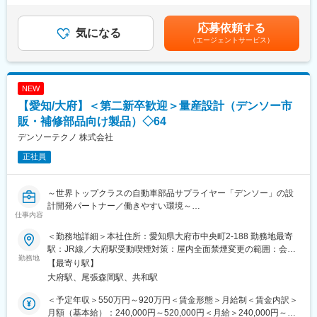
体系で調整しております
トランスミッション部品を供給する精密部品メーカーです。鍛造
2回（過去実績3ヶ月～4ヶ月）■給与改定：年1回（4月）※評価制
から仕上げまで一貫して行う生産体制と、長年蓄積してきた加
度により決定■固定残業手当は月32時間0分～40時間0分、32,000
応募依頼する
■業務詳細：
気になる
工・熱処理技術により、高品質・低価格・短納期を実現していま
円～47,000円を支給 超過した時間外労働の残業時間代は追加支給
（エージェントサービス）
大手ホームセンター様向け物流センター内において物流管理業務
す。
賃金はあくまでも目安の金額であり、選考を通じて上下する可能
全般に携わっていただきます。
近年は、EV・ハイブリッドなど次世代モビリティ分野へ事業領域
性があります。月給(月額)は固定手当を含めた表記です。
■具体的には：
を拡大するとともに、アイシンや海外のメガサプライヤーとの取
（1） 現場スタッフのサポート・まとめ役：
引も増加し、世界のお客様から高い信頼を得ています。
NEW
物流センターで働くパート・アルバイトスタッフが、スムーズに
【愛知/大府】＜第二新卒歓迎＞量産設計（デンソー市
仕事ができるようにサポートします。
変更の範囲：会社の定める業務
（2） 物流を“安全・効率的”に進めるための管理・改善：
販・補修部品向け製品）◇64
「どうすればもっと早く・ミスなくできるか？」を考え、現場を
デンソーテクノ 株式会社
良くしていく仕事です。
正社員
（3） お客様との簡単なやり取り・調整：
荷物を預けている取引先企業と、現場目線での調整を行います。
◎10代から60代までの幅広い年代のパートタイマーとコミュニケ
～世界トップクラスの自動車部品サプライヤー「デンソー」の設
ーションを取りながら、物流業務を進めていくお仕事です
計開発パートナー／働きやすい環境～
仕事内容
■入社後：
■業務概要
まずはOJTリーダー（ベテラン作業員）の付いて、構内作業の
＜勤務地詳細＞本社住所：愛知県大府市中央町2-188 勤務地最寄
各種営業および製造メーカとスペック決めから、設計、評価まで
様々な工程を覚えていただく為に、現場作業を行っていただきま
駅：JR線／大府駅受動喫煙対策：屋内全面禁煙変更の範囲：会社
の工程をお任せします。
勤務地
す
の定める事業所（リモートワーク含む）
【最寄り駅】
＜担当製品＞
ピッキングや入出庫作業などであれば1週間程度である程度お仕事
大府駅、尾張森岡駅、共和駅
市販事業向け補修品／メーカーオプション品
は覚えていただけます。
・コンプレッサ
3～6か月後には、一つの工程のリーダーとして5～6名のユニット
＜予定年収＞550万円～920万円＜賃金形態＞月給制＜賃金内訳＞
・熱交換器
を束ねていただきます（多いところでは20名程度）
月額（基本給）：240,000円～520,000円＜月給＞240,000円～