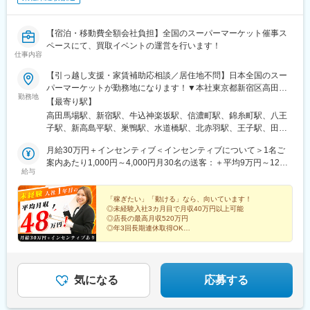
【宿泊・移動費全額会社負担】全国のスーパーマーケット催事ス
ペースにて、買取イベントの運営を行います！
仕事内容
【引っ越し支援・家賃補助応相談／居住地不問】日本全国のスー
パーマーケットが勤務地になります！▼本社東京都新宿区高田馬
勤務地
場4-9-11☆ JR山手線・西武新宿線・東京メトロ東西線「高田馬場
【最寄り駅】
駅」より徒歩2分※受動喫煙対策あり※転勤なし※催事は1週間単位
高田馬場駅、新宿駅、牛込神楽坂駅、信濃町駅、錦糸町駅、八王
で開催場所が変わります。東京・愛知を起点に、広島・兵庫など
子駅、新高島平駅、巣鴨駅、水道橋駅、北赤羽駅、王子駅、田端
西日本を含む全国出張あり。※出張時の宿泊費は会社が全額負担し
駅、茗荷谷駅、千石駅、日暮里駅、葛西駅、門前仲町駅、新木場
ます。※現場間の移動は店長の車両で行います。＼働き方の特徴
月給30万円＋インセンティブ＜インセンティブについて＞1名ご
駅、神保町駅、豊洲駅、小岩駅、下高井戸駅、京成小岩駅、京成
／・会社への毎日出社はありません・催事会場へ直行直帰が基
案内あたり1,000円～4,000円月30名の送客：＋平均9万円～12万
高砂駅、池袋駅、三鷹駅、幡ケ谷駅、花小金井駅、品川駅、羽村
給与
本・拠点に戻るのは納品時など固定オフィス勤務ではなく、全国
円月70名の送客：＋平均21万円～28万円※30名程度の送客はほと
駅、石神井公園駅、飯田橋駅、押上駅、練馬駅、高円寺駅、玉川
を舞台に働くスタイルです！
んどクリアできるので、皆インセンティブ＋9万円は当たり前に受
上水駅、東福生駅、清瀬駅、経堂駅、上町駅、多摩湖駅、上野
け取っています。※稼働日数によって、金額が変動する場合があり
「稼ぎたい」「動ける」なら、向いています！
駅、町田駅、平塚駅、菊名駅、東山田駅、新百合ケ丘駅、横浜
◎未経験入社3カ月目で月収40万円以上可能
ます。▼平均月収平均月収48万円（月給30万円＋インセンティブ
駅、宮崎台駅、大倉山駅(神奈川県)、妙蓮寺駅、子安駅、下曽我
◎店長の最高月収520万円
18万円）※未経験入社1年目スタッフ10名・2025年度実績未経験
駅、根岸駅(神奈川県)、上永谷駅、小田原駅、本郷台駅、茅ケ崎
◎年3回長期連休取得OK
スタートでも、コミュニケーション力次第で初月から高収入を目
◎旅好き&ご当地グルメ好きにもぴったり
駅、二宮駅、新松田駅、足柄駅(神奈川県)、片瀬江ノ島駅、湘南台
指せます☆＜店長昇格後＞売上に応じた完全歩合制です。最高月
駅、京急川崎駅、西所沢駅、武蔵藤沢駅、飯能駅、狭山市駅、金
収は520万円！普段も月収100万円超は当たり前に到達できます。
子駅、春日部駅、志久駅、新座駅、北上尾駅、さいたま新都心
▼平均月収平均月収90万円 ※店長7名・2025年度実績例）月売上
駅、南越谷駅、武蔵高萩駅、武州唐沢駅、三郷中央駅、三峰口
気になる
応募する
600万円以下：歩合10％月売上600万円超：歩合15％※売上水準に
駅、鳩ケ谷駅、鶴瀬駅、蒲生駅、西大宮駅、南大塚駅、笠幡駅、
応じて歩合率が上がる仕組みです。
東吾野駅、小手指駅、川口駅、秩父駅、和光市駅、東松山駅、ふ