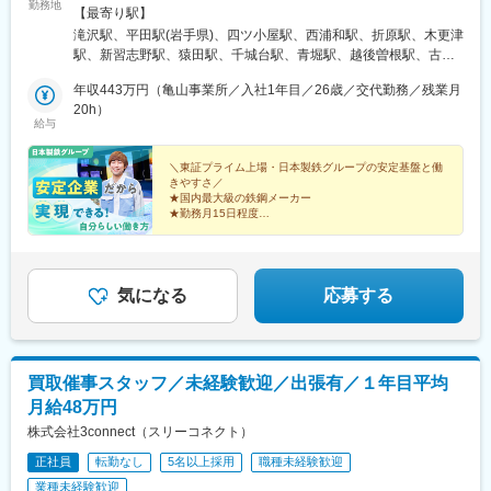
勤務地
石市／千葉県富津市／千葉県銚子市／愛知県小牧市／兵庫県姫路
【最寄り駅】
市 ／香川県さぬき市／埼玉県大里郡＜東日本支社＞■岩手県滝沢
滝沢駅、平田駅(岩手県)、四ツ小屋駅、西浦和駅、折原駅、木更津
市■岩手県釜石市■秋田県秋田市■埼玉県さいたま市■埼玉県大里郡
駅、新習志野駅、猿田駅、千城台駅、青堀駅、越後曽根駅、古虎
※新設事業所■千葉県木更津市■千葉県習志野市■千葉県銚子市■千
渓駅、新静岡駅、二俣本町駅、門出駅、袋井駅、本星崎駅、男川
葉県千葉市■千葉県富津市※新設事業所■新潟県新潟市＜中部支社
年収443万円（亀山事業所／入社1年目／26歳／交代勤務／残業月
駅、八幡駅(愛知県)、楽田駅、上小田井駅、尾張森岡駅、二川駅、
＞■岐阜県多治見市■静岡県静岡市■静岡県浜松市■静岡県島田市■
20h）
大矢知駅、亀山駅(三重県)、沓掛駅、南港東駅、茨木市駅、平松
給与
静岡県袋井市■愛知県名古屋市■愛知県岡崎市■愛知県豊川市■愛知
駅、竜野駅、松江しんじ湖温泉駅、東広島駅、長尾駅(香川県)、有
県小牧市■愛知県北名古屋市■愛知県知多郡東浦町■愛知県豊橋市※
岡駅、下曽根駅、西小倉駅、鯰田駅、赤間駅、加布里駅、金石原
新設事業所■三重県四日市市■三重県亀山市■三重県志摩市＜西日
＼東証プライム上場・日本製鉄グループの安定基盤と働
駅、坂ノ市駅
きやすさ／
本支社＞■大阪府堺市■大阪府茨木市■兵庫県姫路市■兵庫県たつの
★国内最大級の鉄鋼メーカー
市■島根県松江市■広島県東広島市■香川県さぬき市■高知県四万十
★勤務月15日程度
市■福岡県北九州市■福岡県飯塚市■福岡県宗像市■福岡県糸島市■
★原則定時退社
★家賃50％補助※条件有り
佐賀県伊万里市■大分県大分市★受動喫煙対策あり
★有休平均取得率70％以上
★座学×実践形式の手厚い研修制度
★資格取得支援：費用援助、勉強会他
気になる
応募する
買取催事スタッフ／未経験歓迎／出張有／１年目平均
月給48万円
株式会社3connect（スリーコネクト）
正社員
転勤なし
5名以上採用
職種未経験歓迎
業種未経験歓迎