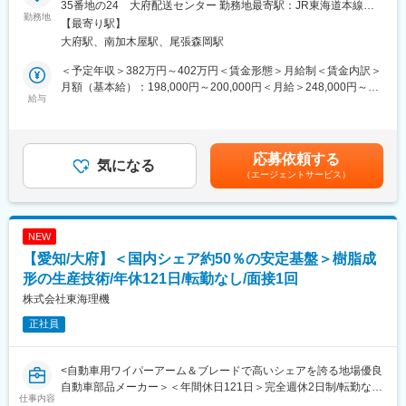
まず実機評価で進め方を習得し、車載要件と回路理解を深化。以
35番地の24 大府配送センター 勤務地最寄駅：JR東海道本線／
勤務地
降は評価項目検討や不具合解析を主導し、改善や自動化を提案・
大府駅受動喫煙対策：屋内全面禁煙変更の範囲：会社の定める事
【最寄り駅】
■就業環境：
推進。将来的にはPLとしてチーム牽引や後進育成も担うことを期
業所
大府駅、南加木屋駅、尾張森岡駅
・週休2日制（日曜日固定、他平日）
待します。
・年間休日120日
＜予定年収＞382万円～402万円＜賃金形態＞月給制＜賃金内訳＞
・連休も取得できるようにシフト調整
■当社の魅力
月額（基本給）：198,000円～200,000円＜月給＞248,000円～
・平均勤続年数12年
給与
◇CASEやMaaS関連の最先端技術に触れ、当社がこれまで培って
261,000円（一律手当を含む）＜昇給有無＞有＜残業手当＞有＜
・約130名が勤務されています。うち正社員は22名(配車管理：5
きた量産設計技術により、「アイデアを具現化する」というモノ
給与補足＞※能力・経験・年齢を考慮の上、決定します■賞与：年
名、物流管理：5名、現場作業：2名、10名ドライバー)
づくりの魅力を味わうことができます。
2回（過去実績3ヶ月～4ヶ月）■給与改定：年1回（4月）※評価制
◇世界トップクラスサプライヤーであるデンソーGの中で当社は
度により決定■固定残業手当は月33時間0分～40時間0分、50,000
応募依頼する
■こんな方向いてます：
気になる
設計専門会社としてほぼ全ての製品に関わり、グループの中核を
円～61,000円を支給 超過した時間外労働の残業時間代は追加支給
（エージェントサービス）
人と関わることが好きで、周囲をサポートしながらチームをまと
支えています。
賃金はあくまでも目安の金額であり、選考を通じて上下する可能
められる方、また「もっと良くしたい」という改善意識を持って
◇200を超える充実した全社教育カリキュラムや指定資格手当制
性があります。月給(月額)は固定手当を含めた表記です。
主体的に行動できる方に向いている仕事です。物流業界の経験は
度、各職場内教育やOJTの実施など、成長をバックアップする環
もちろん、接客・販売・飲食店でのリーダー経験など、人と協力
境が整っています。また、キャリアデザイン制度や複線型役職制
NEW
して成果を出した経験も活かせます。
度、キャリア相談室の設置など、社員一人一人が望むキャリアの
【愛知/大府】＜国内シェア約50％の安定基盤＞樹脂成
実現を支援しています。
■業務内容：
形の生産技術/年休121日/転勤なし/面接1回
（1）出発前の準備：
変更の範囲：会社の定める業務
株式会社東海理機
ドライバーへ「どの荷物を、どの順番で積むか」を指示。
正社員
（2）配送の段取りづくり：
お客様からの注文をもとに「自社トラック or 外部の協力会社のど
ちらに任せるか」を判断。配送ルートやスケジュールを考え、最
<自動車用ワイパーアーム＆ブレードで高いシェアを誇る地場優良
適な配車計画を作成。
自動車部品メーカー＞＜年間休日121日＞完全週休2日制/転勤なし
（3）ドライバーのサポート：
仕事内容