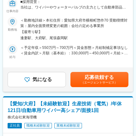
■採用背景：
先輩についてOJTにて業務を覚えて頂きます。専門的な分野につ
変更の範囲：会社の定める業務
当社は、ワイパーやウォーターバルブの主力として自動車部品を
いては外部研修も受講し習得して頂きます。本人の習熟度に合わ
仕事内容
製造している企業です。特にワイパーの分野では国内の大手自動
せて一人立ちを目指して頂きます。
車メーカー様の国内生産品の約50％弱に当社製品を採用頂いてお
＜勤務地詳細＞本社住所：愛知県大府市横根町惣作70 受動喫煙対
ります。ワイパー、ウォーターバルブ含めてEV化の影響を受けな
策：屋内全面禁煙変更の範囲：会社の定める事業所
■環境の魅力：
いため、売上高も堅調に推移しております。今回は高まり続ける
勤務地
冷暖房完備で清潔な環境です。
【最寄り駅】
需要に応えるため組織力向上の観点で募集となりました。
逢妻駅、大府駅、尾張森岡駅
■組織構成：
■業務内容：
＜予定年収＞550万円～700万円＜賃金形態＞月給制補足事項なし
生産技術部全体で27名在籍しており、その中で、生産技術2部の6
当社製品であるワイパーアーム＆ブレードは少量多品種で製造を
＜賃金内訳＞月額（基本給）：330,000円～450,000円＜月給＞
課の配属になります。
行っており、自動化されている工程と、手動での工程を組み合わ
給与
330,000円～450,000円＜昇給有無＞有＜残業手当＞有＜給与補足
せています。
＞※前職の給与を考慮の上、当社規定により決定。■昇給：年1回
■当社製品：
当ポジションでは、自動化されている組付工程の生産技術に携わ
（4月）■賞与：年2回（6月、12月）■年収例：係長クラス550万
主力製品であるワイパーは設立から50年以上の実績があり、大手
っていただきます。
円～700万円、課長クラス800万円～900万円 賃
自動車メーカー様(国内生産車)の約50％弱に採用をされておりま
応募依頼する
気になる
金はあくまでも目安の金額であり、選考を通じて上下する可能性
す。軽自動車から高級車までを手掛けており、圧倒的なシェアを
（エージェントサービス）
〇具体的には・・
があります。月給(月額)は固定手当を含めた表記です。
誇ります。
・生産プロセスの設計、開発、改善
・新製品の試作及び量産移行の支援
■株式会社東海理機の魅力：
・生産設備の導入、改善工程設計
「ワイパーブレード」、「ウォーターバルブ」の2品目が主力製品
【愛知/大府】【未経験歓迎】生産技術（電気）/年休
・品質管理、コスト削減、効率化のためのプロジェクト推進
となっており、ワイパーブレードは自動車のデザインに大きく影
121日/自動車用ワイパー高シェア/面接1回
・トラブルシューティング及び技術サポート
響するとともに、新車種、マイナーチェンジ毎に新設計するた
∟夜間対応などは保全の部署をが行うためほぼ発生しません。
株式会社東海理機
め、設計力が問われ且つ樹脂、金属、ゴムと多様な素材を組み合
わせる複雑な製品です。また、ウォーターバルブはEV・FCV等の
正社員
職種未経験歓迎
業種未経験歓迎
■業務のポイント：
駆動モーターの冷却にも使用される等、次世代自動車の一部に同
・ワイパーアームは、樹脂、ゴム、金属など様々な種類の部品が
社の技術が採用されています。いずれも「音」や「振動」も意識