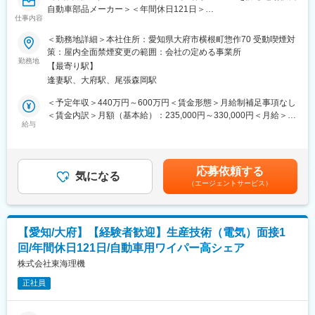
自動車部品メーカー＞＜年間休日121日＞
■環境、働き方の魅力：冷暖房完備で清潔な環境です。不具合対応
仕事内容
が別部署が担当のため、夜間対応はほぼ発生しません。
■採用背景：
＜勤務地詳細＞本社住所：愛知県大府市横根町惣作70 受動喫煙対
当社は、ワイパーやウォーターバルブの主力として自動車部品を
■組織構成：
策：屋内全面禁煙変更の範囲：会社の定める事業所
製造している企業です。特にワイパーの分野では国内の大手自動
勤務地
生産技術部全体で27名在籍しており、その中で、生産技術2部の6
【最寄り駅】
車メーカー様の約50％弱に当社製品を採用頂いております。ワイ
課の配属になります。
逢妻駅、大府駅、尾張森岡駅
パー、ウォーターバルブ含めてEV化の影響を受けないため、売上
高も堅調に推移しております。
■部のミッション
＜予定年収＞440万円～600万円＜賃金形態＞月給制補足事項なし
今回は高まり続ける需要に応えるため組織力向上の観点で募集と
・生産効率（時間）を5％～7％改善
＜賃金内訳＞月額（基本給）：235,000円～330,000円＜月給＞
なりました。
給与
・新製品製造における設備の刷新
235,000円～330,000円＜昇給有無＞有＜残業手当＞有＜給与補足
・老朽化設備の更新
＞※前職の給与を考慮の上、当社規定により決定。■昇給：年1回
■業務内容：
（4月）■賞与：年2回（6月、12月）■年収例：係長クラス550万
主に当社製品の樹脂成形部門の生産技術をお任せいたします。
■当社製品：
～700万、課長クラス800万～900万 賃金はあく
応募依頼する
気になる
主力製品であるワイパーは設立から50年以上の実績があり、大手
までも目安の金額であり、選考を通じて上下する可能性がありま
（エージェントサービス）
樹脂成型とは：溶かした樹脂を型に流し込んで望ましい形にした
自動車メーカー様(国内生産車)の約50％弱に採用をされておりま
す。月給(月額)は固定手当を含めた表記です。
上で、冷却して製品を作る方法です。加工の工程は、材料を「溶
す。軽自動車から高級車までを手掛けており、圧倒的なシェアを
かす」から始まり、「流す」「固める」「取り出す」「仕上げ加
誇ります。
工」の順で行われます。
【愛知/大府】【経験者歓迎】生産技術（電気）面接1
■株式会社東海理機の魅力：
回/年間休日121日/自動車用ワイパー高シェア
・生産設備の選定、仕様決め（設備は基本外注をしております）
「ワイパーブレード」、「ウォーターバルブ」の2品目が主力製品
・成形条件の設定
株式会社東海理機
となっており、ワイパーブレードは自動車のデザインに大きく影
・製品の品質確認
響するとともに、新車種、マイナーチェンジ毎に新設計するた
正社員
・他部門、金型メーカーとの調整 など
め、設計力が問われ且つ樹脂、金属、ゴムと多様な素材を組み合
わせる複雑な製品です。
■入社後の流れ