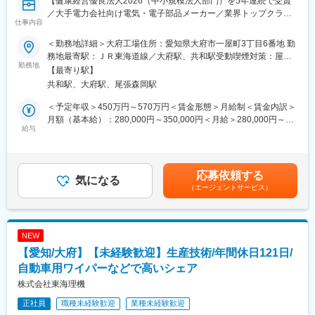
【健康経営優良法人2026（中小規模法人部門）を5年連続で受賞
／大手電力会社向け電気・電子部品メーカー／業界トップクラス
■組織構成：
仕事内容
／創業70年／家族・住宅手当有】
第1商品センター／グループリーダー1名-正社員スタッフ9名
第2商品センター／グループリーダー1名-正社員スタッフ6名
＜勤務地詳細＞大府工場住所：愛知県大府市一屋町3丁目6番地 勤
■業務概要：
その他、商品センター合計で約400名のパート・アルバイトスタ
務地最寄駅：ＪＲ東海道線／大府駅、共和駅受動喫煙対策：屋内
電力会社・JR・私鉄・発電事業者等への配電用高電圧機器の調達
勤務地
ッフがいます
全面禁煙変更の範囲：会社の定める事業所
【最寄り駅】
部材・部品の仕様取り纏め、品質保証・維持管理に関する業務を
共和駅、大府駅、尾張森岡駅
担います。取引先に対しての品質管理体制の調査および指導のた
■勤務時間補足：
め出張（国内・海外）も有ります。
シフトパターンは下記になります。
＜予定年収＞450万円～570万円＜賃金形態＞月給制＜賃金内訳＞
1）7:45～17:00（休憩75分／実働8時間）朝当番
月額（基本給）：280,000円～350,000円＜月給＞280,000円～
■業務詳細：
給与
2）8:30～17:45（休憩75分／実働8時間）通常出勤
350,000円＜昇給有無＞有＜残業手当＞有＜給与補足＞■昇給：年
JR各社･私鉄各社･官公庁等向けに配電用高圧気中開閉器･高圧カ
3）12:00～21:00（休憩60分／実働8時間）夕勤担当
1回（5月） ※年収は経験を考慮の上、決定します。※予定年収には
ットアウト等の自社製品を製造しています。協力工場で製造され
4）9:00～18:00（休憩60分／実働8時間）
時間外労働10時間/月の分を想定して加算してあります。賃金はあ
た部品を当社でアッセンブリし、納入。多品種少量生産（顧客に
くまでも目安の金額であり、選考を通じて上下する可能性があり
応募依頼する
応じてすべて対応する為1000種以上）にて顧客要求にお応えして
気になる
■出向先について：
ます。月給(月額)は固定手当を含めた表記です。
（エージェントサービス）
います。
・企業名：ネットオフ株式会社
※納入品に対しての信頼性調査（成形条件、加工内容など）で納入
・事業内容：「NET OFF」ブランドで展開するインターネット・
業者への確認で出張も発生します。
リユース事業
NEW
■当ポジションのやりがい：
■リネットジャパングループについて：
【愛知/大府】【未経験歓迎】生産技術/年間休日121日/
社内関係部署・社外取引先との関わりを持つ仕事をすることがで
私たちは「ビジネスの力で社会課題を解決する」を使命とし、本
きます。比較的裁量権の大きい仕事を任されるため、自ら考え行
自動車用ワイパーなどで高いシェア
業のビジネスの中に社会貢献の仕組みを取り入れるというビジネ
動することで自身の成長につながります。
スモデルの構築を目指している、とてもユニークで志の高い企業
株式会社東海理機
です。
正社員
職種未経験歓迎
業種未経験歓迎
■商材の特徴：