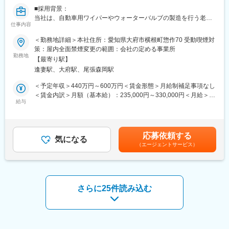
組み合わさってできている製品です。より効率性を高めるため、
しながら設計していく難しい製品です。
■採用背景：
手動で組みつけを行う部分と自動化する部分と、工程の構築を行
当社は、自動車用ワイパーやウォーターバルブの製造を行う老舗
っていきます。環境も冷暖房完備で清潔な工場になります。
仕事内容
変更の範囲：会社の定める業務
企業です。国内大手自動車メーカーの国内生産品の約50％に当社
製品が採用されており、安定した業績を誇ります。今回は、更な
＜勤務地詳細＞本社住所：愛知県大府市横根町惣作70 受動喫煙対
■入社後の流れ：
る組織力強化のため生産技術職を募集します。
策：屋内全面禁煙変更の範囲：会社の定める事業所
先輩についてOJTにて業務を覚えて頂きます。専門的な分野につ
勤務地
いては外部研修も受講し習得して頂きます。本人の習熟度に合わ
【最寄り駅】
■当社のおすすめポイント：
せて一人立ちを目指して頂きます。
逢妻駅、大府駅、尾張森岡駅
成長できる環境：未経験からでも安心の研修制度
安定した企業：創業70年以上の歴史
＜予定年収＞440万円～600万円＜賃金形態＞月給制補足事項なし
■組織構成：
技術研修：外部研修で専門的なスキルを習得
＜賃金内訳＞月額（基本給）：235,000円～330,000円＜月給＞
生産技術部全体で27名在籍しております。
給与
235,000円～330,000円＜昇給有無＞有＜残業手当＞有＜給与補足
■業務内容：
＞※前職の給与を考慮の上、当社規定により決定。■昇給：年1回
■株式会社東海理機の魅力：
当社製品であるワイパーアーム＆ブレードは少量多品種で製造を
（4月）■賞与：年2回（6月、12月）■年収例：係長クラス550万
「ワイパーブレード」、「ウォーターバルブ」の2品目が主力製品
行っており、自動化されている工程と、手動での工程を組み合わ
～700万、課長クラス800万～900万 賃金はあく
となっており、ワイパーブレードは自動車のデザインに大きく影
応募依頼する
せています。
気になる
までも目安の金額であり、選考を通じて上下する可能性がありま
響するとともに、新車種、マイナーチェンジ毎に新設計するた
（エージェントサービス）
当ポジションでは、自動化されている組付工程の生産技術に携わ
す。月給(月額)は固定手当を含めた表記です。
め、設計力が問われ且つ樹脂、金属、ゴムと多様な素材を組み合
っていただきます。
わせる複雑な製品です。また、ウォーターバルブはEV・FCV等の
駆動モーターの冷却にも使用される等、次世代自動車の一部に同
〇具体的には・・
社の技術が採用されています。いずれも「音」や「振動」も意識
・生産プロセスの設計、開発、改善
さらに25件読み込む
しながら設計していく難しい製品です。
・新製品の試作及び量産移行の支援
・生産設備の導入、改善工程設計
変更の範囲：会社の定める業務
・品質管理、コスト削減、効率化のためのプロジェクト推進
・トラブルシューティング及び技術サポート