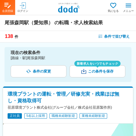
会員登録
ログイン
気になる
メニュー
尾張森岡駅（愛知県）
の転職・求人検索結果
138
条件で並び替え
件
現在の検索条件
[路線・駅]尾張森岡駅
新着求人をいつでもチェック
条件の変更
この条件を保存
環境プラントの運転・管理／研修充実・残業ほぼ無
し・資格取得可
荏原環境プラント株式会社(グループ会社／株式会社荏原製作所)
正社員
5名以上採用
職種未経験歓迎
業種未経験歓迎