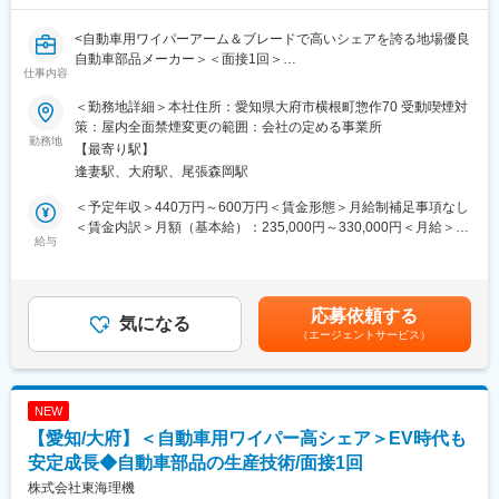
配電用高圧気中開閉器・高圧カットアウト等の自社製品が中心で
変更の範囲：会社の定める業務
す。電柱の建てられない場所への電力供給、耐雷保護等、電力供
<自動車用ワイパーアーム＆ブレードで高いシェアを誇る地場優良
給に欠かせない製品を製造、販売しています。
自動車部品メーカー＞＜面接1回＞
配電用機器は長いものでは30年以上のロングセラーとなってお
仕事内容
り、他業界と比べ製品のライフサイクルが長いことが特徴です。
■業務内容：
＜勤務地詳細＞本社住所：愛知県大府市横根町惣作70 受動喫煙対
当社商品の生産技術をお任せいたします。
■教育体制：
策：屋内全面禁煙変更の範囲：会社の定める事業所
勤務地
社会人としての一般常識を身につける風土があり、職種に関わら
【最寄り駅】
生産技術職とは：工場で物を作るための機械や方法を考えたり、
ず簿記3級以上の取得を義務付けてます。通信教育代および試験2
逢妻駅、大府駅、尾張森岡駅
改善したりする職種です。
回までの費用は会社負担。英会話やグロービスのビジネススクー
ル受講機会もあります。
＜予定年収＞440万円～600万円＜賃金形態＞月給制補足事項なし
具体的には・・
＜賃金内訳＞月額（基本給）：235,000円～330,000円＜月給＞
・生産プロセスの設計、開発、改善
給与
■当社について／当社の魅力：
235,000円～330,000円＜昇給有無＞有＜残業手当＞有＜給与補足
∟製品を作るための工程や手順を設計し、より効率的で高品質な
◎全国の安定した電力供給に貢献する配電機器メーカー。電力会
＞※前職の給与を考慮の上、当社規定により決定。■昇給：年1回
生産ができるように改善します。
社や鉄道各社を主要顧客とし、設立以来安定した経営を持続。
（4月）■賞与：年2回（6月、12月）■年収例：係長クラス550万
新規事業の挑戦も積極的に展開するなど、赤字を出さないため
～700万、課長クラス800万～900万 賃金はあくま
応募依頼する
・新製品の試作及び量産移行の支援
気になる
の企業戦略を続け健全な企業体質を保ちます。
でも目安の金額であり、選考を通じて上下する可能性がありま
（エージェントサービス）
∟新しい製品を開発する際に、その試作品を作成します。そし
◎民間企業様向けの電気設備・再生可能エネルギー向け分野へ積
す。月給(月額)は固定手当を含めた表記です。
て、その新製品を大量生産するために必要な準備や調整を行いま
極展開中。主製品の円筒型カットアウトは全国トップクラスシェ
す。
ア。
NEW
・生産設備の導入、改善工程設計
変更の範囲：会社の定める業務
【愛知/大府】＜自動車用ワイパー高シェア＞EV時代も
∟新しい生産設備を導入し、それがうまく稼働するように設計や
調整を行います。また、既存の設備に対しても改善を加え、より
安定成長◆自動車部品の生産技術/面接1回
効率的に稼働させるための設計を行います。
株式会社東海理機