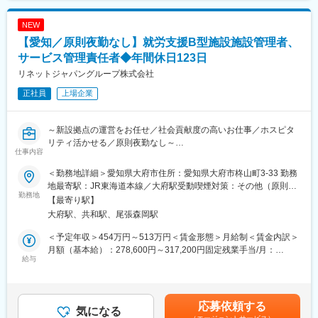
じみ野駅、東浦和駅、大宮駅(埼玉県)、川越駅、蕨駅、浦和駅、鴻
巣駅、木更津駅、千葉駅、東海神駅、新八柱駅、滝不動駅、四街
NEW
道駅、稲毛駅、おゆみ野駅、松戸駅、京成成田駅、本八幡駅(総武
【愛知／原則夜勤なし】就労支援B型施設施設管理者、
線)、市川駅、土気駅、新茂原駅、東金駅、南酒々井駅、京成西船
駅、秋山駅、西船橋駅、市川塩浜駅、銚子駅、柏駅、蘇我駅、五
サービス管理責任者◆年間休日123日
井駅、京成酒々井駅、野田市駅、今池駅(愛知県)、近鉄名古屋駅、
リネットジャパングループ株式会社
蟹江駅、金山駅(愛知県)、栄駅(愛知県)、千種駅、鶴舞駅、藤が丘
正社員
上場企業
駅(愛知県)、尾張一宮駅、中部国際空港駅(鉄道)、黒川駅(愛知
県)、本山駅(愛知県)、豊橋駅、豊田市駅、井原駅(愛知県)、新守山
駅、新清洲駅、西小坂井駅、名電赤坂駅、蒲郡駅、新川町駅(愛知
～新設拠点の運営をお任せ／社会貢献度の高いお仕事／ホスピタ
県)、知多半田駅、春田駅、常滑駅、八幡新田駅、尾張森岡駅、刈
リティ活かせる／原則夜勤なし～
谷市駅、黒笹駅、日比野駅(名鉄線)、神戸駅(兵庫県)、社町駅、法
仕事内容
華口駅、溝口駅、山陽魚住駅、太市駅、本竜野駅、東觜崎駅、千
■業務内容：
本駅、亀山駅(兵庫県)、はりま勝原駅、ひめじ別所駅、山陽曽根
＜勤務地詳細＞愛知県大府市住所：愛知県大府市柊山町3-33 勤務
精神・知的障がいがある方々が利用する就労支援B型施設運営にあ
駅、日岡駅、土山駅、東二見駅、大久保駅(兵庫県)、西明石駅、西
地最寄駅：JR東海道本線／大府駅受動喫煙対策：その他（原則禁
たって、施設長兼サービス管理責任者としてのお仕事をしていた
勤務地
新町駅、新神戸駅、山陽姫路駅、尼崎駅(東海道本線)、西宮駅、静
煙（分煙））変更の範囲：会社の定める事業所
【最寄り駅】
だきます。
岡駅、浜松駅、熱海駅、三島駅、東静岡駅、中央前橋駅、東武宇
大府駅、共和駅、尾張森岡駅
都宮駅、偕楽園駅、甲府駅、権堂駅、下野代駅、京都駅、岐阜
■業務詳細：
駅、近鉄奈良駅、和歌山市駅、広島駅、福山駅、横川駅、西条駅
＜予定年収＞454万円～513万円＜賃金形態＞月給制＜賃金内訳＞
・利用者の見学対応
(広島県)、五日市駅、矢野駅、下祇園駅、呉駅、尾道駅、西高屋
月額（基本給）：278,600円～317,200円固定残業手当/月：
・個別支援計画書、運営マニュアルの作成
給与
駅、廿日市駅、県庁前駅(広島県)、鳥取駅、県庁通り駅、松江しん
53,400円～60,800円（固定残業時間25時間0分/月）超過した時間
・世話人の方々への入社教育、シフト管理
じ湖温泉駅、上山口駅、宮崎駅、下落合駅、新宿駅(東京メトロ)、
外労働の残業手当は追加支給＜月給＞332,000円～378,000円（一
・国保連への請求、個人負担金の請求業務
神楽坂駅、国立競技場駅、住吉駅(東京都)、京王八王子駅、高島平
律手当を含む）＜昇給有無＞有＜残業手当＞有＜給与補足＞※給与
・アセスメントの習得
駅、後楽園駅、王子駅前駅、西日暮里駅(舎人ライナー)、日暮里駅
詳細は、経験、前職給によって決定致します。■賞与：年2回（5
応募依頼する
・モニタリングで利用者の状態把握
気になる
(舎人ライナー)、越中島駅、九段下駅、松原駅(東京都)、東池袋
月、11月）■昇給：年1回（10月）賃金はあくまでも目安の金額で