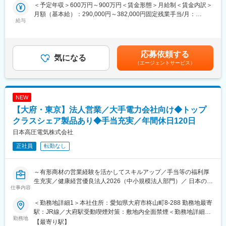
会社です。成果主義ではなく、向き合う時間の深さを重視し、チ
指したい方は、自店舗での勤務を中心に月数回他店舗（焼津店、
＜予定年収＞600万円～900万円＜賃金形態＞月給制＜賃金内訳＞
ームで考え実践する営業スタイルを大切にしています。
田沼店）を巡回いただきながら、ゆくゆくは3店舗を統括する責任
月額（基本給）：290,000円～382,000円固定残業手当/月：
給与
者（SV）としてご活躍いただくことも可能です。
90,000円～118,000円（固定残業時間38時間0分/月）超過した時
■職務内容
間外労働の残業手当は追加支給＜月給＞380,000円～500,000円
住宅リフォーム・リノベーションの提案営業をお任せします。全
■研修について
（一律手当を含む）＜昇給有無＞有＜残業手当＞有＜給与補足＞※
面改装から水まわり、和室→洋室など幅広く対応致します。
シャトレーゼ本部の研修（約2週間）のほか、店舗にてOJTを行い
上記給与は一例です。給与詳細は、ご経験・スキル・資格等によ
応募依頼する
《流れ》
気になる
ます。OJTは焼津店にて実施する可能性もあります。
り決定します。■給与改定：年1回(5月)■賞与：年2回(6月、12月)
（エージェントサービス）
・お客様よりお電話でお問合わせ
※会社業績により決算賞与を支給賃金はあくまでも目安の金額であ
・アポイント／訪問
変更の範囲：会社の定める業務
り、選考を通じて上下する可能性があります。月給(月額)は固定手
∟営業スタイルは訪問中心。状況に応じて追加提案
当を含めた表記です。
・内容を持ち帰り、上長に相談
NEW
∟進め方をしっかり相談
【大府・東京】法人営業／大手電力会社向け◆トップ
・再訪問／店舗来店
∟必要に応じ、モデルルームもご案内
クラスシェア製品あり◆手当充実／年間休日120日
・契約・プロジェクト開始
日本高圧電気株式会社
∟契約後も窓口として伴走し、信頼関係を築きます。趣味や生活
正社員
転勤なし
背景も伺い、期待以上の提案を目指します。
《理念から来る営業スタイル》
お家のことだけでなく、大切にしていることを伺い、お客様の要
～有形商材の営業経験を活かしてスキルアップ／手当等の福利厚
望以上のご提案につなげ100％以上の満足度を目指します。会話
生充実／健康経営優良法人2026（中小規模法人部門）／ 日本の電
を通じて信頼を築く営業スタイルです。
仕事内容
力インフラを“当たり前に動かし続ける”営業職～
■大切な考え方と身に着くスキル
＜勤務地詳細1＞本社住所：愛知県大府市柊山町8-288 勤務地最寄
◆ 新規開拓なし／配電機器トップクラスシェア
・目標意識：契約に向けて周囲と相談しながら営業力を養います
駅：JR線／大府駅受動喫煙対策：敷地内全面禁煙＜勤務地詳細2
◆ 全国の大手電力会社と直接取引
勤務地
・けん引力：設計・施工管理と連携し、最後まで責任を持つ姿勢
＞東京営業所住所：東京都港区芝3-43-15 芝信三田ビル6階勤務地
【最寄り駅】