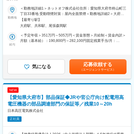
※リネットジャパングループ株式会社からネットオフ株式会社へ在
■商材の特徴：
籍出向となります
＜勤務地詳細1＞ネットオフ株式会社住所：愛知県大府市柊山町三
配電用高圧気中開閉器・高圧カットアウト等の自社製品が中心で
丁目33番地 受動喫煙対策：屋内全面禁煙＜勤務地詳細2＞大府第
す。
■業務内容：
勤務地
２商品センター住所：愛知県大府市一屋町3-45 勤務地最寄駅：JR
【最寄り駅】
30年以上使用されるロングセラー製品も多数あります。
・当社では宅配買取と通販販売を軸にしたリユース事業を展開し
東海道本線／大府駅受動喫煙対策：屋内全面禁煙変更の範囲：会
大府駅、共和駅、尾張森岡駅
※製品例：https://www.nkeco.co.jp/work/
ています。
社の定める事業所
お客様から届いた商品を商品センターで受け入れ、査定・在庫管
＜予定年収＞351万円～505万円＜賃金形態＞月給制＜賃金内訳＞
■働き方：
理・販売・配送までを一気通貫で担う、成長市場の物流オペレー
月額（基本給）：190,800円～282,100円固定残業手当/月：
・有給取得率：全社平均 約80％
ションです。
給与
37,200円～54,900円（固定残業時間25時間0分/月）超過した時間
・平均勤続年数：15年以上
・当社の商品センターでは、トヨタ生産方式をベースに、標準
外労働の残業手当は追加支給＜月給＞228,000円～337,000円（一
・時間外労働：月平均10時間程度
化・ムダ削減・品質向上を徹底した現場運営を行っています。ト
律手当を含む）＜昇給有無＞有＜残業手当＞有＜給与補足＞■賞
※「忙しすぎて回らない」働き方ではなく、長く安定して続けら
ヨタ系OBを顧問に迎え、継続的にオペレーション改善を進めてい
与：年2回（5月・11月）■昇給：年1回（10月）賃金はあくまでも
応募依頼する
れる営業スタイルです。
ます。
気になる
目安の金額であり、選考を通じて上下する可能性があります。月
（エージェントサービス）
・今回募集するポジションは、商品センター全体の運営を支える
給(月額)は固定手当を含めた表記です。
■教育体制：
ポジションです。約2000坪×2棟、総勢約400名の現場において、
入社後は、電力業界の基礎知識や安全管理について約1ヶ月本社で
入荷から査定、在庫管理、販売、配送までの一連の業務を管理
の研修を行います。（宿泊先などの費用は会社負担）その後は
し、安定稼働と品質向上を推進していただきます。
NEW
OJTで、上司と2名体制で営業活動をスタートしていただき、徐々
【愛知県大府市】部品保証◆JRや官公庁向け配電用高
に業務に慣れてきましたら、東京支店への転勤もございます。業
■業務詳細：
界未経験の方でも、段階的に知識を身につけられる環境です。簿
具体的には、各工程の進捗管理、人員配置、繁閑調整、スタッフ
電圧機器の部品調達部門の保証等／残業10～20h
記3級以上の取得を推奨しており、通信教育費・試験費用は会社が
の教育・育成、シフト管理、品質改善、安全・労務管理などをお
日本高圧電気株式会社
負担します。英会話研修やビジネススクール受講制度もありま
任せします。
正社員
す。
まずは現場の運営を理解し、ゆくゆくはセンター長候補として、
より良いセンターづくりをリードしていただくことを期待してい
変更の範囲：会社の定める業務
ます。