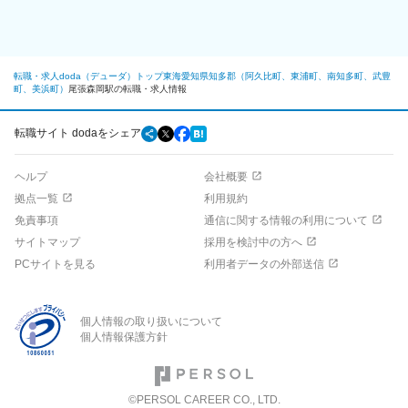
∟夜間対応などは保全の部署をが行うためほぼ発生しません。
■業務のポイント：
・ワイパーアームは、樹脂、ゴム、金属など様々な種類の部品が
組み合わさってできている製品です。より効率性を高めるため、
転職・求人doda（デューダ）トップ
東海
愛知県
知多郡（阿久比町、東浦町、南知多町、武豊
手動で組みつけを行う部分と自動化する部分と、工程の構築を行
町、美浜町）
尾張森岡駅の転職・求人情報
っていきます。環境も冷暖房完備で清潔な工場になります。
■入社後の流れ
転職サイト dodaをシェア
先輩についてOJTにて業務を覚えて頂きます。専門的な分野につ
いては外部研修も受講し習得して頂きます。本人の習熟度に合わ
ヘルプ
会社概要
せて一人立ちを目指して頂きます。
拠点一覧
利用規約
■組織構成：
免責事項
通信に関する情報の利用について
生産技術部全体で27名在籍しております。分からないことは先輩
サイトマップ
採用を検討中の方へ
社員にすぐ聞ける環境です。
PCサイトを見る
利用者データの外部送信
■株式会社東海理機の魅力：
「ワイパーブレード」、「ウォーターバルブ」の2品目が主力製品
となっており、ワイパーブレードは自動車のデザインに大きく影
個人情報の取り扱いについて
響するとともに、新車種、マイナーチェンジ毎に新設計するた
個人情報保護方針
め、設計力が問われ且つ樹脂、金属、ゴムと多様な素材を組み合
わせる複雑な製品です。また、ウォーターバルブはEV・FCV等の
駆動モーターの冷却にも使用される等、次世代自動車の一部に同
社の技術が採用されています。いずれも「音」や「振動」も意識
©PERSOL CAREER CO., LTD.