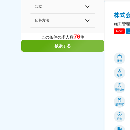
設立
株式会
応募方法
施工管理
New
76
この条件の求人数
件
検索する
仕事
対象
勤務地
最寄駅
給与