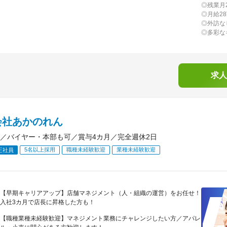
◎残業月
◎月給2
◎外訪な
◎多彩な
求人
会社あかのれん
／バイヤー・本部も可／賞与4カ月／完全週休2日
5名以上採用
職種未経験歓迎
業種未経験歓迎
正社員
【早期キャリアアップ】店舗マネジメント（人・組織の運営）をお任せ！
入社3カ月で店長に昇格した方も！
【職種業種未経験歓迎】マネジメント業務にチャレンジしたい方／アパレ