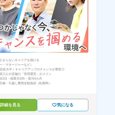
止まらないキャリアを描ける
ー・マネージャーなど）
6店拡大中！キャリアアップのチャンスが豊富◎
視◎人や店舗の「管理運営」がメイン
休2日・残業月20h・賞与4カ月
完備・引越し費用全額負担（転勤時）
詳細を見る
気になる