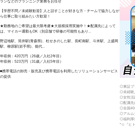
ランなどのプランニング業務をお任せ
【学歴不問／未経験歓迎】人と話すことが好きな方・チームで協力しなが
ら仕事に取り組みたい方歓迎！
★勤務地のご希望は最大限考慮★大規模採用実施中！★配属先によって
は、マイカー通勤もOK（別店舗で研修の可能性もあり...
野辺地駅、筒井駅(青森県)、杜せきのした駅、長町南駅、斗米駅、上盛岡
駅、柳原駅(岩手県)、能代...
年収例：420万円（26歳／入社2年目）
年収例：523万円（31歳／入社5年目）
■携帯電話の卸売・販売及び携帯電話を利用したソリューションサービス
の提供
◎東証プ
◎未経験
◎女性活
◎配属先
◎全国4
◎アルム
◎福利厚
*☆『ヒ