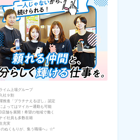
ライム上場グループ
入社９割
躍推進「プラチナえるぼし」認定
によってはマイカー通勤も可能
00店舗を展開！希望の地域で働く
ナイ社員も多数在籍
生充実
トのぬくもりが、集う職場へ』☆*