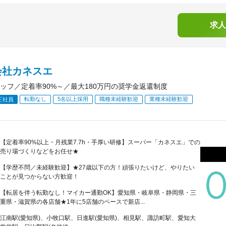
求人
会社カネスエ
ッフ／定着率90%～／最大180万円の奨学金返還制度
転勤なし
5名以上採用
職種未経験歓迎
業種未経験歓迎
正社員
【定着率90%以上・月残業7.7h・手厚い研修】スーパー「カネスエ」での
売り場づくりなどをお任せ★
【学歴不問／未経験歓迎】★27歳以下の方！頑張りたいけど、やりたい
ことが見つからない方歓迎！
【転居を伴う転勤なし！マイカー通勤OK】愛知県・岐阜県・静岡県・三
重県・滋賀県の各店舗★1年に5店舗のペースで新店...
江南駅(愛知県)、小牧口駅、日進駅(愛知県)、相見駅、諏訪町駅、愛知大