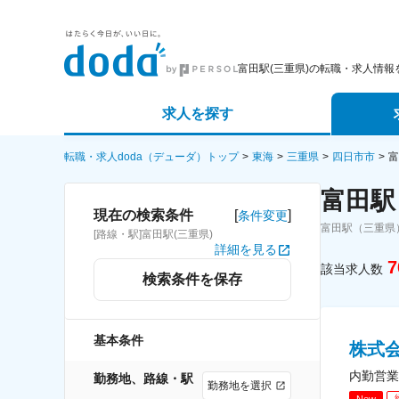
富田駅(三重県)の転職・求人情報
求人を探す
詳細条件から探す
エージェ
転職・求人doda（デューダ）トップ
東海
三重県
四日市市
富
富田駅
新着求人から探す
スカウト
[
]
現在の検索条件
条件変更
富田駅（三重県
[路線・駅]富田駅(三重県)
求人特集から探す
パートナ
詳細を見る
7
該当求人数
検索条件を保存
基本条件
株式会
内勤営業
勤務地、路線・駅
勤務地を選択
New