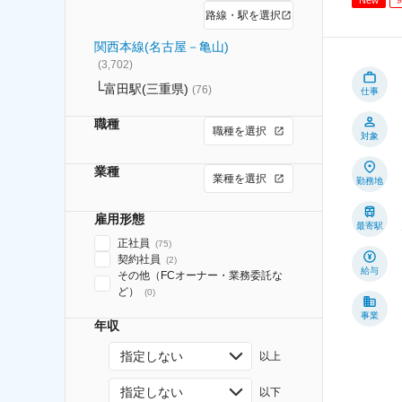
路線・駅を選択
関西本線(名古屋－亀山)
(
3,702
)
富田駅(三重県)
(
76
)
仕事
職種
職種を選択
対象
業種
業種を選択
勤務地
雇用形態
最寄駅
正社員
(
75
)
契約社員
(
2
)
給与
その他（FCオーナー・業務委託な
ど）
(
0
)
事業
年収
指定しない
以上
指定しない
以下