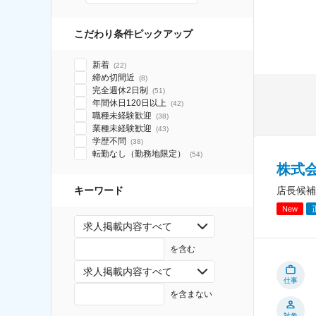
こだわり条件ピックアップ
新着
(
22
)
締め切間近
(
8
)
完全週休2日制
(
51
)
年間休日120日以上
(
42
)
職種未経験歓迎
(
38
)
業種未経験歓迎
(
43
)
学歴不問
(
38
)
転勤なし（勤務地限定）
(
54
)
株式
店長候補
キーワード
New
求人掲載内容すべて
を含む
求人掲載内容すべて
仕事
を含まない
対象