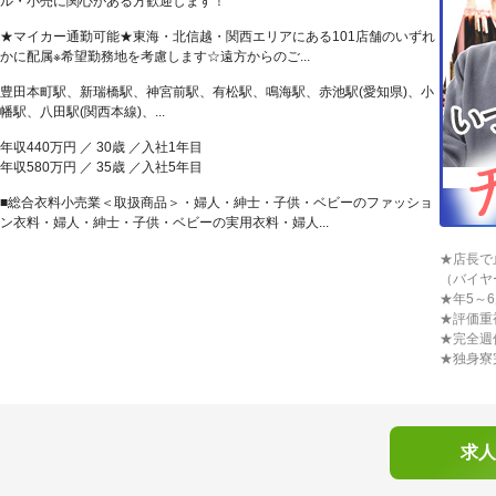
ル・小売に関心がある方歓迎します！
★マイカー通勤可能★東海・北信越・関西エリアにある101店舗のいずれ
かに配属※希望勤務地を考慮します☆遠方からのご...
豊田本町駅、新瑞橋駅、神宮前駅、有松駅、鳴海駅、赤池駅(愛知県)、小
幡駅、八田駅(関西本線)、...
年収440万円 ／ 30歳 ／入社1年目
年収580万円 ／ 35歳 ／入社5年目
■総合衣料小売業＜取扱商品＞・婦人・紳士・子供・ベビーのファッショ
ン衣料・婦人・紳士・子供・ベビーの実用衣料・婦人...
★店長で
（バイヤ
★年5～
★評価重
★完全週
★独身寮
求人