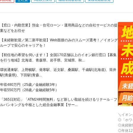
【窓口・内勤営業】預金・住宅ローン・運用商品などの自社サービスの提
案などをお任せ
【未経験歓迎／第二新卒歓迎】Web面接のみのスムーズ選考！／イオング
ループで安心のキャリアを！
【初任地の希望を伺います！】全国170店舗以上のイオン銀行窓口【募集
を行う地域】北海道、青森県、岩手県、宮城県、秋...
環状通東駅、上野幌駅、発寒駅、近文駅、桑園駅、千歳駅(北海道)、筒井
駅(青森県)、下田駅(青森...
年収480万円（25歳／金融経験3年）
年収550万円（28歳／金融経験5年）
「365日対応」「ATM24時間無料」など新しい取組を続けるリテール・フ
ルバンキングを中核とした総合金融事業【サー...
＼イオン
◎「ホワ
◎未経験
◎年休1