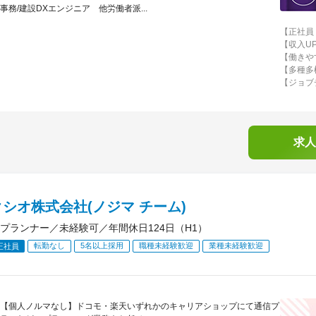
事務/建設DXエンジニア 他労働者派...
【正社員
【収入UP
【働きや
【多種多
【ジョブ
求人
シオ株式会社(ノジマ チーム)
プランナー／未経験可／年間休日124日（H1）
転勤なし
5名以上採用
職種未経験歓迎
業種未経験歓迎
正社員
【個人ノルマなし】ドコモ・楽天いずれかのキャリアショップにて通信プ