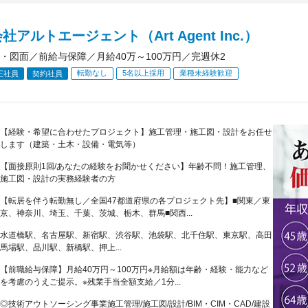
社アルトエージェント（Art Agent Inc.）
・図面／前給与保障／月給40万～100万円／完週休2
転勤なし
5名以上採用
業種未経験歓迎
正社員
契約社員
【経験・希望に合わせたプロジェクト】施工管理・施工図・設計をお任せ
します（建築・土木・設備・電気等）
【面接原則1回/あなたの経験をお聞かせください】年齢不問！施工管理、
施工図・設計の実務経験者の方
【転居を伴う転勤無し／全国47都道府県の各プロジェクト先】■関東／東
京、神奈川、埼玉、千葉、茨城、栃木、群馬■関西...
水道橋駅、名古屋駅、新宿駅、渋谷駅、池袋駅、北千住駅、東京駅、高田
馬場駅、品川駅、新橋駅、押上...
【前職給与保障】月給40万円～100万円※月給額は年齢・経験・能力など
を考慮のうえご提示。※残業手当全額支給／1分...
◎技術アウトソーシング事業施工管理/施工図/設計/BIM・CIM・CAD/建設